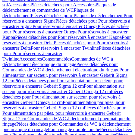
sol
Accessoires
Pièces détachées pour Accessoires
Plaques de
déclenchement et commandes de WC
Plaques de
déclenchement
Pièces détachées pour Plaques de déclenchement
Pour
réservoirs à encastrer Sigma
Pièces détachées pour Pour réservoirs à
encastrer Sigma
Pour réservoirs à encastrer Omega
Pièces détachées
pour Pour réservoirs à encastrer Omega
Pour réservoirs à encastrer
Kappa
Pièces détachées pour Pour réservoirs à encastrer Kappa
Pour
réservoirs à encastrer Delta
Pièces détachées pour Pour réservoirs à
encastrer Delta
Pour réservoirs à encastrer Twinline
Pièces détachées
pour Pour réservoirs à encastrer
Twinline
Accessoires
Consommables
Commandes de WC à
déclenchement électronique du rinçage
Pièces détachées pour
Commandes de WC à déclenchement électronique du rinçage
Pour
alimentation sur secteur, pour réservoirs à encastrer Geberit Sigma
12 cm
Pièces détachées pour Pour alimentation sur secteur, pour
réservoirs à encastrer Geberit Sigma 12 cm
Pour alimentation sur
secteur, pour réservoirs à encastrer Geberit Omega 12 cm
Pièces
détachées pour Pour alimentation sur secteur, pour réservoirs à
encastrer Geberit Omega 12 cm
Pour alimentation par piles, pour
réservoirs à encastrer Geberit Sigma 12 cm
Pièces détachées pour
Pour alimentation par piles, pour réservoirs à encastrer Geberit
Sigma 12 cm
Commandes de WC à déclenchement pneumatique du
rinçage
Pièces détachées pour Commandes de WC à déclenchement
pneumatique du rinçage
Pour rinçage double touche
Pièces détachées
pour Pour rinçage double touche
Pour rinçage simple touche
Pièces