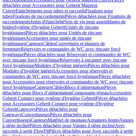
détachées pour Accessoires pour Geberit Mapress
Cuivre
Etanchements pour tubes et raccords
Fixations pour
tubes
Fixations de raccordements
Pièces détachées pour Fixations de
raccordements
Joints d'étanchéité
Sets de vis pour assemblages de
brides
Système d'hygiène Geberit
Unités de rinçage
hygiéniques
Pièces détachées pour Unités de rinçage
hygiéniques
Accessoires pour unités de rinçage
hygiéniques
Capteurs
Câbles
Couvertures et plaques de
fermeture
Réservoirs et commandes de WC avec rinçage forcé
hygiénique
Pièces détachées pour Réservoirs et commandes de WC
avec rinçage forcé hygiénique
Réservoirs à encastrer avec rinçage
forcé hygiénique
Modules d’hygiène intégrés
Pièces détachées pour
Modules d’hygiène intégrés
Accessoires pour réservoirs et
commandes de WC avec rinçage forcé hygiénique
Pièces détachées
pour Accessoires pour réservoirs et commandes de WC avec rinçage
forcé hygiénique
Capteurs
Câbles
Blocs d’alimentation
Pièces
détachées pour Blocs d’alimentation
Composants réseau
Accessoires
Geberit Connect pour système d'hygiène Geberit
Pièces détachées
pour Accessoires Geberit Connect pour système d'hygiène
Geberit
Gateways
Pièces détachées pour
Gateways
Convertisseurs
Pièces détachées pour
Convertisseurs
Capteurs
Matériel de montage
Armatures brutes
Vannes
à siège incliné
Pièces détachées pour Vannes à siège incliné
Avec
raccords à sertir FlowFit
Pièces détachées pour Avec raccords à sertir