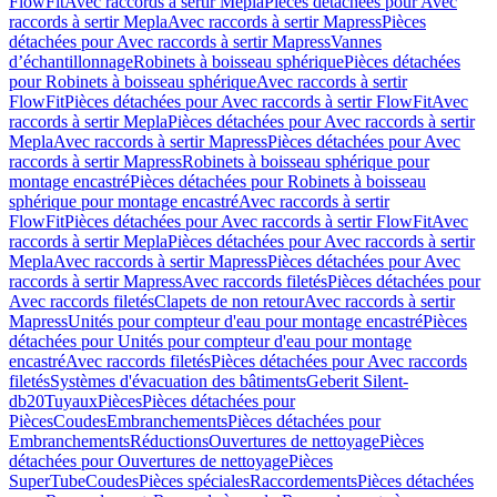
FlowFit
Avec raccords à sertir Mepla
Pièces détachées pour Avec
raccords à sertir Mepla
Avec raccords à sertir Mapress
Pièces
détachées pour Avec raccords à sertir Mapress
Vannes
d’échantillonnage
Robinets à boisseau sphérique
Pièces détachées
pour Robinets à boisseau sphérique
Avec raccords à sertir
FlowFit
Pièces détachées pour Avec raccords à sertir FlowFit
Avec
raccords à sertir Mepla
Pièces détachées pour Avec raccords à sertir
Mepla
Avec raccords à sertir Mapress
Pièces détachées pour Avec
raccords à sertir Mapress
Robinets à boisseau sphérique pour
montage encastré
Pièces détachées pour Robinets à boisseau
sphérique pour montage encastré
Avec raccords à sertir
FlowFit
Pièces détachées pour Avec raccords à sertir FlowFit
Avec
raccords à sertir Mepla
Pièces détachées pour Avec raccords à sertir
Mepla
Avec raccords à sertir Mapress
Pièces détachées pour Avec
raccords à sertir Mapress
Avec raccords filetés
Pièces détachées pour
Avec raccords filetés
Clapets de non retour
Avec raccords à sertir
Mapress
Unités pour compteur d'eau pour montage encastré
Pièces
détachées pour Unités pour compteur d'eau pour montage
encastré
Avec raccords filetés
Pièces détachées pour Avec raccords
filetés
Systèmes d'évacuation des bâtiments
Geberit Silent-
db20
Tuyaux
Pièces
Pièces détachées pour
Pièces
Coudes
Embranchements
Pièces détachées pour
Embranchements
Réductions
Ouvertures de nettoyage
Pièces
détachées pour Ouvertures de nettoyage
Pièces
SuperTube
Coudes
Pièces spéciales
Raccordements
Pièces détachées