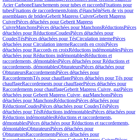
Acier Carbone
Etanchements pour tubes et raccords
Fixations pour
tubes
Fixations de raccordements
Joints d'étanchéité
Sets de vis pour
assemblages de brides
Geberit Mapress Cuivre
Geberit Mapress
Cuivre
Pièces détachées pour Geberit Mapress
Cuivre
Manchons
Pièces détachées pour Manchons
Réductions
Pièces
détachées pour Réductions
Coudes
Pièces détachées pour
Coudes
Tés
Pièces détachées pour Tés
Circulation interne
Pièces
détachées pour Circulation interne
Raccords en croix
Pièces
détachées pour Raccords en croix
Réductions indémontables
Pièces
détachées pour Réductions indémontables
Réductions et
raccordements, démontables
Pièces détachées pour Réductions et
raccordements, démontables
Obturateurs
Pièces détachées pour
Obturateurs
Raccordements
Pièces détachées pour
Raccordements
Tés pour chauffage
Pièces détachées pour Tés pour
chauffage
Raccordements pour chauffage
Pièces détachées pour
Raccordements pour chauffage
Geberit Mapress Cuivre, gaz
Pièces
détachées pour Geberit Mapress Cuivre, gaz
Manchons
Pièces
détachées pour Manchons
Réductions
Pièces détachées pour
Réductions
Coudes
Pièces détachées pour Coudes
Tés
Pièces
détachées pour Tés
Réductions indémontables
Pièces détachées pour
Réductions indémontables
Réductions et raccordements,
démontables
Pièces détachées pour Réductions et raccordements,
démontables
Obturateurs
Pièces détachées pour
Obturateurs
Raccordements
Pièces détachées pour
Raccordements
Accessoires pour Geberit Mapress Cuivre
Pièces