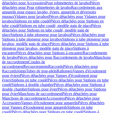
détachées pour Accessoires
Pour robinetteries de lavabo
Pièces
détachées pour Pour robinetteries de lavabo
Raccordements aux
appareils pour espace lavabo, éviers, appareils et déversoirs
muraux
Vidages pour lavabos
Pièces détachées pour Vidages pour
lavabos
Siphons en tube coudé
Pièces détachées pour Siphons en
tube coudé
Siphons en tube coudé, modèle gain de place
Pièces
détachées pour Siphons en tube coudé, modèle gain de
place
Siphons à tube plongeur pour lavabos
Pièces détachées pour
Siphons à tube plongeur pour lavabos
Siphons à tube plongeur pour
lavabos, modèle gain de place
Pièces détachées pour Siphons à tube
plongeur pour lavabos, modèle gain de place
Siphons à
encastrer
Pièces détachées pour Siphons à encastrer
Raccordements
de lavabo
Pièces détachées pour Raccordements de lavabo
Manchons
de raccordement
Coudes de
raccordement
Recouvrements
Raccords
Pièces détachées pour
Raccords
Joints
Tubes de trop-plein
Rallonges
Vannes d'écoulement
pour éviers
Pièces détachées pour Vannes d'écoulement pour
éviers
Siphons en tube coudé
Pièces détachées pour Siphons en tube
coudé
Siphons à double chambre
Pièces détachées pour Siphons à
double chambre
Siphons pour évier
Pièces détachées pour Siphons
pour évier
Manchons de raccordement
Pièces détachées pour
Manchons de raccordement
Accessoires
Pièces détachées pour
Accessoires
Vannes d'écoulement pour appareils
Pièces détachées
pour Vannes d'écoulement pour appareils
Siphons en tube
coudé
Pièces détachées pour Siphons en tube coudé
Siphons à