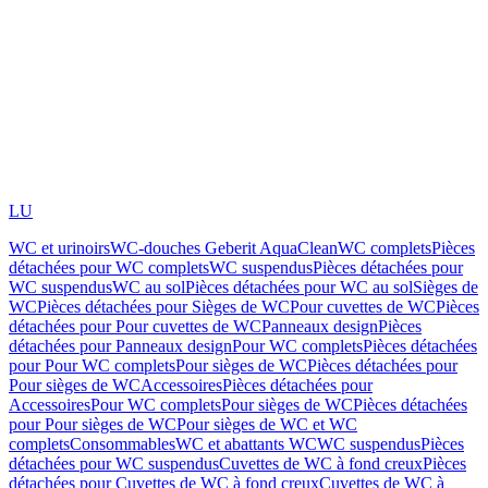
LU
WC et urinoirs
WC-douches Geberit AquaClean
WC complets
Pièces
détachées pour WC complets
WC suspendus
Pièces détachées pour
WC suspendus
WC au sol
Pièces détachées pour WC au sol
Sièges de
WC
Pièces détachées pour Sièges de WC
Pour cuvettes de WC
Pièces
détachées pour Pour cuvettes de WC
Panneaux design
Pièces
détachées pour Panneaux design
Pour WC complets
Pièces détachées
pour Pour WC complets
Pour sièges de WC
Pièces détachées pour
Pour sièges de WC
Accessoires
Pièces détachées pour
Accessoires
Pour WC complets
Pour sièges de WC
Pièces détachées
pour Pour sièges de WC
Pour sièges de WC et WC
complets
Consommables
WC et abattants WC
WC suspendus
Pièces
détachées pour WC suspendus
Cuvettes de WC à fond creux
Pièces
détachées pour Cuvettes de WC à fond creux
Cuvettes de WC à