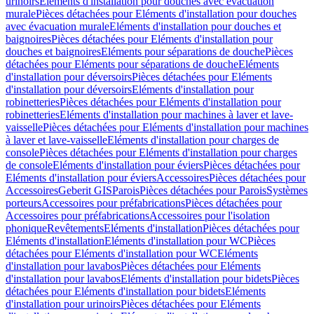
urinoirs
Eléments d'installation pour douches avec évacuation
murale
Pièces détachées pour Eléments d'installation pour douches
avec évacuation murale
Eléments d'installation pour douches et
baignoires
Pièces détachées pour Eléments d'installation pour
douches et baignoires
Eléments pour séparations de douche
Pièces
détachées pour Eléments pour séparations de douche
Eléments
d'installation pour déversoirs
Pièces détachées pour Eléments
d'installation pour déversoirs
Eléments d'installation pour
robinetteries
Pièces détachées pour Eléments d'installation pour
robinetteries
Eléments d'installation pour machines à laver et lave-
vaisselle
Pièces détachées pour Eléments d'installation pour machines
à laver et lave-vaisselle
Eléments d'installation pour charges de
console
Pièces détachées pour Eléments d'installation pour charges
de console
Eléments d'installation pour éviers
Pièces détachées pour
Eléments d'installation pour éviers
Accessoires
Pièces détachées pour
Accessoires
Geberit GIS
Parois
Pièces détachées pour Parois
Systèmes
porteurs
Accessoires pour préfabrications
Pièces détachées pour
Accessoires pour préfabrications
Accessoires pour l'isolation
phonique
Revêtements
Eléments d'installation
Pièces détachées pour
Eléments d'installation
Eléments d'installation pour WC
Pièces
détachées pour Eléments d'installation pour WC
Eléments
d'installation pour lavabos
Pièces détachées pour Eléments
d'installation pour lavabos
Eléments d'installation pour bidets
Pièces
détachées pour Eléments d'installation pour bidets
Eléments
d'installation pour urinoirs
Pièces détachées pour Eléments