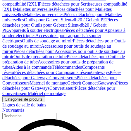
compatibilité [2XL]
Pièces détachées pour Sertisseuses compatibilité
[2XL]
Mallettes universelles
Pièces détachées pour Mallettes
universelles
Mallettes universelles
Pièces détachées pour Mallettes
universelles
Outils pour Geberit Silent-db20 / Geberit PE
Pièces
détachées pour Outils pour Geberit Silent-db20 / Geberit
PE
Appareils à souder électriques
Pièces détachées pour Appareils à
souder électriques
Accessoires pour appareils à souder
électriques
Outils de soudage au miroir
Pièces détachées pour Outils
de soudage au miroir
Accessoires pour outils de soudage au
miroir
Pièces détachées pour Accessoires pour outils de soudage au
miroir
Outils de préparation de tube
Pièces détachées pour Outils de
préparation de tube
Accessoires pour outils de préparation de
tubes
Aides à la commande
Télécommandes
Composants
réseau
Pièces détachées pour Composants réseau
Gateways
Pièces
détachées pour Gateways
Convertisseurs
Pièces détachées pour
Convertisseurs
Matériel de montage
Geberit Connect
Gateways
Pièces
détachées pour Gateways
Convertisseur
Pièces détachées pour
Convertisseur
Matériel de montage
Catégories de produits
Lignes de salle de bains
Nouveautés