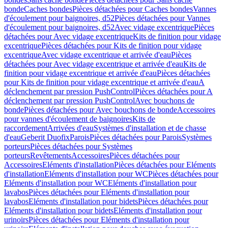
bonde
Caches bondes
Pièces détachées pour Caches bondes
Vannes
d'écoulement pour baignoires, d52
Pièces détachées pour Vannes
d'écoulement pour baignoires, d52
Avec vidage excentrique
Pièces
détachées pour Avec vidage excentrique
Kits de finition pour vidage
excentrique
Pièces détachées pour Kits de finition pour vidage
excentrique
Avec vidage excentrique et arrivée d'eau
Pièces
détachées pour Avec vidage excentrique et arrivée d'eau
Kits de
finition pour vidage excentrique et arrivée d'eau
Pièces détachées
pour Kits de finition pour vidage excentrique et arrivée d'eau
A
déclenchement par pression PushControl
Pièces détachées pour A
déclenchement par pression PushControl
Avec bouchons de
bonde
Pièces détachées pour Avec bouchons de bonde
Accessoires
pour vannes d'écoulement de baignoires
Kits de
raccordement
Arrivées d'eau
Systèmes d'installation et de chasse
d'eau
Geberit Duofix
Parois
Pièces détachées pour Parois
Systèmes
porteurs
Pièces détachées pour Systèmes
porteurs
Revêtements
Accessoires
Pièces détachées pour
Accessoires
Eléments d'installation
Pièces détachées pour Eléments
d'installation
Eléments d'installation pour WC
Pièces détachées pour
Eléments d'installation pour WC
Eléments d'installation pour
lavabos
Pièces détachées pour Eléments d'installation pour
lavabos
Eléments d'installation pour bidets
Pièces détachées pour
Eléments d'installation pour bidets
Eléments d'installation pour
urinoirs
Pièces détachées pour Eléments d'installation pour