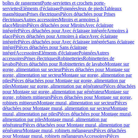
boîtes de rangement
Porte-serviettes et crochets porte-
serviettes
Eléments d'éclairage
Poignées
Jeux de pieds
Tableaux
magnétiques
Prises électriques
Pièces détachées pour Prises
électriques
Autres accessoires
Miroirs et armoires à
glace
Miroirs
Pièces détachées pour Miroirs
Avec éclairage
intégrée
Pièces détachées pour Avec éclairage intégrée
Armoires à
glace
Pièces détachées pour Armoires à glace
Avec éclairage
intégrée
Pièces détachées pour Avec éclairage intégrée
Sans éclairage
intégré
Pièces détachées pour Sans éclairage
intégré
Accessoires
Eléments d'éclairage
Poignées
Autres
accessoires
Prises électriques
Robinetteries
Robinetteries de
lavabo
Pièces détachées pour Robinetteries de lavabo
Montage sur
gorge, alimentation sur secteur
Pièces détachées pour Montage sur
gorge, alimentation sur secteur
Montage sur gorge, alimentation par
piles
Pièces détachées pour Montage sur gorge, alimentation par
piles
Montage sur gorge, alimentation par générateur
Pièces détachées
pour Montage sur gorge, alimentation par générateur
Montage sur
gorge, robinets mitigeurs
Pièces détachées pour Montage sur gorge,
robinets mitigeurs
Montage mural, alimentation sur secteur
Pièces
détachées pour Montage mural, alimentation sur secteur
Montage
mural, alimentation par piles
Pièces détachées pour Montage mural,
alimentation par piles
Montage mural, alimentation par
générateur
Pièces détachées pour Montage mural, alimentation par
générateur
Montage mural, robinets mélangeurs
Pièces détachées
pour Montage mural, robinets mélangeurs
Accessoires
Pièces