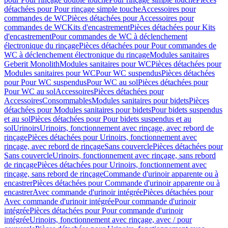
détachées pour Pour rinçage simple touche
Accessoires pour
commandes de WC
Pièces détachées pour Accessoires pour
commandes de WC
Kits d'encastrement
Pièces détachées pour Kits
d'encastrement
Pour commandes de WC à déclenchement
électronique du rinçage
Pièces détachées pour Pour commandes de
WC à déclenchement électronique du rinçage
Modules sanitaires
Geberit Monolith
Modules sanitaires pour WC
Pièces détachées pour
Modules sanitaires pour WC
Pour WC suspendus
Pièces détachées
pour Pour WC suspendus
Pour WC au sol
Pièces détachées pour
Pour WC au sol
Accessoires
Pièces détachées pour
Accessoires
Consommables
Modules sanitaires pour bidets
Pièces
détachées pour Modules sanitaires pour bidets
Pour bidets suspendus
et au sol
Pièces détachées pour Pour bidets suspendus et au
sol
Urinoirs
Urinoirs, fonctionnement avec rinçage, avec rebord de
rinçage
Pièces détachées pour Urinoirs, fonctionnement avec
rinçage, avec rebord de rinçage
Sans couvercle
Pièces détachées pour
Sans couvercle
Urinoirs, fonctionnement avec rinçage, sans rebord
de rinçage
Pièces détachées pour Urinoirs, fonctionnement avec
rinçage, sans rebord de rinçage
Commande d'urinoir apparente ou à
encastrer
Pièces détachées pour Commande d'urinoir apparente ou à
encastrer
Avec commande d'urinoir intégrée
Pièces détachées pour
Avec commande d'urinoir intégrée
Pour commande d'urinoir
intégrée
Pièces détachées pour Pour commande d'urinoir
intégrée
Urinoirs, fonctionnement avec rinçage, avec / pour