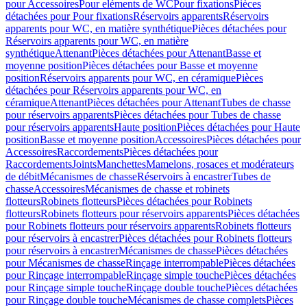
pour Accessoires
Pour eléments de WC
Pour fixations
Pièces
détachées pour Pour fixations
Réservoirs apparents
Réservoirs
apparents pour WC, en matière synthétique
Pièces détachées pour
Réservoirs apparents pour WC, en matière
synthétique
Attenant
Pièces détachées pour Attenant
Basse et
moyenne position
Pièces détachées pour Basse et moyenne
position
Réservoirs apparents pour WC, en céramique
Pièces
détachées pour Réservoirs apparents pour WC, en
céramique
Attenant
Pièces détachées pour Attenant
Tubes de chasse
pour réservoirs apparents
Pièces détachées pour Tubes de chasse
pour réservoirs apparents
Haute position
Pièces détachées pour Haute
position
Basse et moyenne position
Accessoires
Pièces détachées pour
Accessoires
Raccordements
Pièces détachées pour
Raccordements
Joints
Manchettes
Mamelons, rosaces et modérateurs
de débit
Mécanismes de chasse
Réservoirs à encastrer
Tubes de
chasse
Accessoires
Mécanismes de chasse et robinets
flotteurs
Robinets flotteurs
Pièces détachées pour Robinets
flotteurs
Robinets flotteurs pour réservoirs apparents
Pièces détachées
pour Robinets flotteurs pour réservoirs apparents
Robinets flotteurs
pour réservoirs à encastrer
Pièces détachées pour Robinets flotteurs
pour réservoirs à encastrer
Mécanismes de chasse
Pièces détachées
pour Mécanismes de chasse
Rinçage interrompable
Pièces détachées
pour Rinçage interrompable
Rinçage simple touche
Pièces détachées
pour Rinçage simple touche
Rinçage double touche
Pièces détachées
pour Rinçage double touche
Mécanismes de chasse complets
Pièces