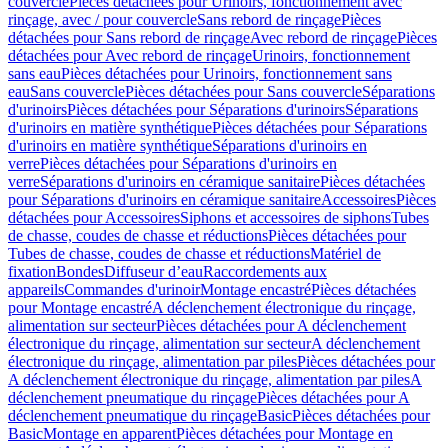
couvercle
Pièces détachées pour Urinoirs, fonctionnement avec
rinçage, avec / pour couvercle
Sans rebord de rinçage
Pièces
détachées pour Sans rebord de rinçage
Avec rebord de rinçage
Pièces
détachées pour Avec rebord de rinçage
Urinoirs, fonctionnement
sans eau
Pièces détachées pour Urinoirs, fonctionnement sans
eau
Sans couvercle
Pièces détachées pour Sans couvercle
Séparations
d'urinoirs
Pièces détachées pour Séparations d'urinoirs
Séparations
d'urinoirs en matière synthétique
Pièces détachées pour Séparations
d'urinoirs en matière synthétique
Séparations d'urinoirs en
verre
Pièces détachées pour Séparations d'urinoirs en
verre
Séparations d'urinoirs en céramique sanitaire
Pièces détachées
pour Séparations d'urinoirs en céramique sanitaire
Accessoires
Pièces
détachées pour Accessoires
Siphons et accessoires de siphons
Tubes
de chasse, coudes de chasse et réductions
Pièces détachées pour
Tubes de chasse, coudes de chasse et réductions
Matériel de
fixation
Bondes
Diffuseur d’eau
Raccordements aux
appareils
Commandes d'urinoir
Montage encastré
Pièces détachées
pour Montage encastré
A déclenchement électronique du rinçage,
alimentation sur secteur
Pièces détachées pour A déclenchement
électronique du rinçage, alimentation sur secteur
A déclenchement
électronique du rinçage, alimentation par piles
Pièces détachées pour
A déclenchement électronique du rinçage, alimentation par piles
A
déclenchement pneumatique du rinçage
Pièces détachées pour A
déclenchement pneumatique du rinçage
Basic
Pièces détachées pour
Basic
Montage en apparent
Pièces détachées pour Montage en