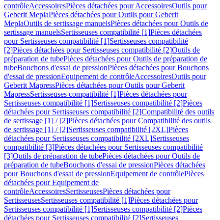
contrôle
Accessoires
Pièces détachées pour Accessoires
Outils pour
Geberit Mepla
Pièces détachées pour Outils pour Geberit
Mepla
Outils de sertissage manuels
Pièces détachées pour Outils de
sertissage manuels
Sertisseuses compatibilité [1]
Pièces détachées
pour Sertisseuses compatibilité [1]
Sertisseuses compatibilité
[2]
Pièces détachées pour Sertisseuses compatibilité [2]
Outils de
préparation de tube
Pièces détachées pour Outils de préparation de
tube
Bouchons d'essai de pression
Pièces détachées pour Bouchons
d'essai de pression
Equipement de contrôle
Accessoires
Outils pour
Geberit Mapress
Pièces détachées pour Outils pour Geberit
Mapress
Sertisseuses compatibilité [1]
Pièces détachées pour
Sertisseuses compatibilité [1]
Sertisseuses compatibilité [2]
Pièces
détachées pour Sertisseuses compatibilité [2]
Compatibilité des outils
de sertissage [1] / [2]
Pièces détachées pour Compatibilité des outils
de sertissage [1] / [2]
Sertisseuses compatibilité [2XL]
Pièces
détachées pour Sertisseuses compatibilité [2XL]
Sertisseuses
compatibilité [3]
Pièces détachées pour Sertisseuses compatibilité
[3]
Outils de préparation de tube
Pièces détachées pour Outils de
préparation de tube
Bouchons d'essai de pression
Pièces détachées
pour Bouchons d'essai de pression
Equipement de contrôle
Pièces
détachées pour Equipement de
contrôle
Accessoires
Sertisseuses
Pièces détachées pour
Sertisseuses
Sertisseuses compatibilité [1]
Pièces détachées pour
Sertisseuses compatibilité [1]
Sertisseuses compatibilité [2]
Pièces
détachées pour Sertisseuses compatibilité [2]
Sertisseuses