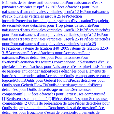
Eléments de barrières anti-condensation
Pour naissances d'eaux
pluviales verticales jusqu'à 12 l/s
Pièces détachées pour Pour
naissances d'eaux pluviales verticales jusqu'à 12 l/s
Pour naissances
d'eaux pluviales verticales jusqu'à 25 l/s
Protection
incendie
Protection incendie pour systèmes d'évacuation
Trop-pleins
de sécurité
Pièces détachées pour Trop-pleins de sécurité
Pour
naissances d'eaux pluviales verticales jusqu'à 12 l/s
Pièces détachées
pour Pour naissances d'eaux pluviales verticales jusqu'à 12 l/s
Pour
naissances d'eaux pluviales verticales jusqu'à 25 l/s
Pièces détachées
pour Pour naissances d'eaux pluviales verticales jusqu'à 25
l/s
Fixations
Système de fixation d40–200
Système de fixation d250–
315
Accessoires
Pièces détachées pour Accessoires
Pour
naissances
Pièces détachées pour Pour naissances
Pour
fixations
Evacuation des toitures conventionnelle
Naissances d'eaux
pluviales
Pièces détachées pour Naissances d'eaux pluviales
Eléments
de barrières anti-condensation
Pièces détachées pour Eléments de
barrières anti-condensation
Accessoires
Outils, composants réseau et
logiciels
Outils
Outils pour Geberit FlowFit
Pièces détachées pour
Outils pour Geberit FlowFit
Outils de sertissage manuels
Pièces
détachées pour Outils de sertissage manuels
Sertisseuses
compatibilité [1]
Pièces détachées pour Sertisseuses compatibilité
[1]
Sertisseuses compatibilité [2]
Pièces détachées pour Sertisseuses
compatibilité [2]
Outils de préparation de tube
Pièces détachées pour
Outils de préparation de tube
Bouchons d'essai de pression
Pièces
détachées pour Bouchons d'essai de pression
Equipements de