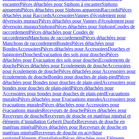
encastrer
Pièces détachées pour Siphons à encastrer
Siphons
apparents
Pièces détachées pour Siphons apparents
Raccords
Pièces
détachées pour Raccords
Accessoires
Vannes d'écoulement pour
déversoirs muraux
Pièces détachées pour Vannes d'écoulement pour
déversoirs muraux
Siphons
Pièces détachées pour Siphons
Coudes de
raccordement
Pièces détachées pour Coudes de
raccordement
Manchons de raccordement
Pièces détachées pour
Manchons de raccordement
Bondes
Pièces détachées pour
Bondes
Accessoires
Pièces détachées pour Accessoires
Douches et
baignoires
Douches
Evacuation des sols pour douches
Pièces
détachées pour Evacuation des sols pour douches
Ecoulements de
douche
Pièces détachées pour Ecoulements de douche
Accessoires
pour écoulements de douche
Pièces détachées pour Accessoires pour
écoulements de douche
Bondes pour douches de plain-pied
Pièces
détachées pour Bondes pour douches de plain-pied
Accessoires pour
bondes pour douches de plain-pied
Pièces détachées pour
Accessoires pour bondes pour douches de plain-pied
Evacuations
murales
Pièces détachées pour Evacuations murales
Accessoires pour
évacuations murales
Pièces détachées pour Accessoires pour
évacuations murales
Receveurs de douche
Pièces détachées pour
Receveurs de douche
Receveurs de douche en matériau minéral et
éléments d’installation Geberit Duofix
Receveurs de douche en
matériau minéral
Pièces détachées pour Receveurs de douche en
matériau minéral
Receveurs de douche en acrylique
sanitaire
Eléments d'installation
Pièces détachées pour Eléments