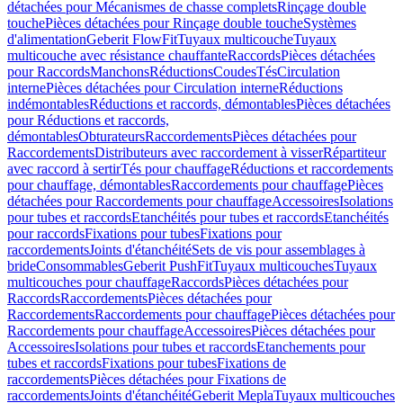
détachées pour Mécanismes de chasse complets
Rinçage double
touche
Pièces détachées pour Rinçage double touche
Systèmes
d'alimentation
Geberit FlowFit
Tuyaux multicouche
Tuyaux
multicouche avec résistance chauffante
Raccords
Pièces détachées
pour Raccords
Manchons
Réductions
Coudes
Tés
Circulation
interne
Pièces détachées pour Circulation interne
Réductions
indémontables
Réductions et raccords, démontables
Pièces détachées
pour Réductions et raccords,
démontables
Obturateurs
Raccordements
Pièces détachées pour
Raccordements
Distributeurs avec raccordement à visser
Répartiteur
avec raccord à sertir
Tés pour chauffage
Réductions et raccordements
pour chauffage, démontables
Raccordements pour chauffage
Pièces
détachées pour Raccordements pour chauffage
Accessoires
Isolations
pour tubes et raccords
Etanchéités pour tubes et raccords
Etanchéités
pour raccords
Fixations pour tubes
Fixations pour
raccordements
Joints d'étanchéité
Sets de vis pour assemblages à
bride
Consommables
Geberit PushFit
Tuyaux multicouches
Tuyaux
multicouches pour chauffage
Raccords
Pièces détachées pour
Raccords
Raccordements
Pièces détachées pour
Raccordements
Raccordements pour chauffage
Pièces détachées pour
Raccordements pour chauffage
Accessoires
Pièces détachées pour
Accessoires
Isolations pour tubes et raccords
Etanchements pour
tubes et raccords
Fixations pour tubes
Fixations de
raccordements
Pièces détachées pour Fixations de
raccordements
Joints d'étanchéité
Geberit Mepla
Tuyaux multicouches