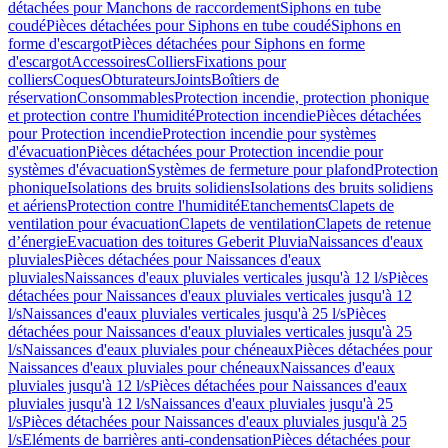
détachées pour Manchons de raccordement
Siphons en tube
coudé
Pièces détachées pour Siphons en tube coudé
Siphons en
forme d'escargot
Pièces détachées pour Siphons en forme
d'escargot
Accessoires
Colliers
Fixations pour
colliers
Coques
Obturateurs
Joints
Boîtiers de
réservation
Consommables
Protection incendie, protection phonique
et protection contre l'humidité
Protection incendie
Pièces détachées
pour Protection incendie
Protection incendie pour systèmes
d'évacuation
Pièces détachées pour Protection incendie pour
systèmes d'évacuation
Systèmes de fermeture pour plafond
Protection
phonique
Isolations des bruits solidiens
Isolations des bruits solidiens
et aériens
Protection contre l'humidité
Etanchements
Clapets de
ventilation pour évacuation
Clapets de ventilation
Clapets de retenue
d’énergie
Evacuation des toitures Geberit Pluvia
Naissances d'eaux
pluviales
Pièces détachées pour Naissances d'eaux
pluviales
Naissances d'eaux pluviales verticales jusqu'à 12 l/s
Pièces
détachées pour Naissances d'eaux pluviales verticales jusqu'à 12
l/s
Naissances d'eaux pluviales verticales jusqu'à 25 l/s
Pièces
détachées pour Naissances d'eaux pluviales verticales jusqu'à 25
l/s
Naissances d'eaux pluviales pour chéneaux
Pièces détachées pour
Naissances d'eaux pluviales pour chéneaux
Naissances d'eaux
pluviales jusqu'à 12 l/s
Pièces détachées pour Naissances d'eaux
pluviales jusqu'à 12 l/s
Naissances d'eaux pluviales jusqu'à 25
l/s
Pièces détachées pour Naissances d'eaux pluviales jusqu'à 25
l/s
Eléments de barrières anti-condensation
Pièces détachées pour