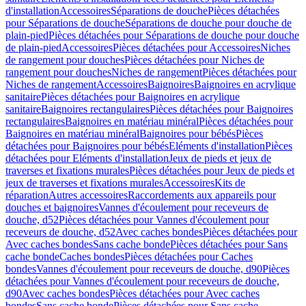
d'installation
Accessoires
Séparations de douche
Pièces détachées
pour Séparations de douche
Séparations de douche pour douche de
plain-pied
Pièces détachées pour Séparations de douche pour douche
de plain-pied
Accessoires
Pièces détachées pour Accessoires
Niches
de rangement pour douches
Pièces détachées pour Niches de
rangement pour douches
Niches de rangement
Pièces détachées pour
Niches de rangement
Accessoires
Baignoires
Baignoires en acrylique
sanitaire
Pièces détachées pour Baignoires en acrylique
sanitaire
Baignoires rectangulaires
Pièces détachées pour Baignoires
rectangulaires
Baignoires en matériau minéral
Pièces détachées pour
Baignoires en matériau minéral
Baignoires pour bébés
Pièces
détachées pour Baignoires pour bébés
Eléments d'installation
Pièces
détachées pour Eléments d'installation
Jeux de pieds et jeux de
traverses et fixations murales
Pièces détachées pour Jeux de pieds et
jeux de traverses et fixations murales
Accessoires
Kits de
réparation
Autres accessoires
Raccordements aux appareils pour
douches et baignoires
Vannes d'écoulement pour receveurs de
douche, d52
Pièces détachées pour Vannes d'écoulement pour
receveurs de douche, d52
Avec caches bondes
Pièces détachées pour
Avec caches bondes
Sans cache bonde
Pièces détachées pour Sans
cache bonde
Caches bondes
Pièces détachées pour Caches
bondes
Vannes d'écoulement pour receveurs de douche, d90
Pièces
détachées pour Vannes d'écoulement pour receveurs de douche,
d90
Avec caches bondes
Pièces détachées pour Avec caches
bondes
Sans cache bonde
Pièces détachées pour Sans cache