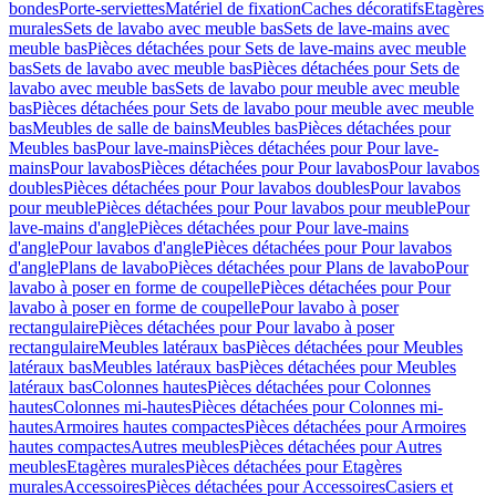
bondes
Porte-serviettes
Matériel de fixation
Caches décoratifs
Etagères
murales
Sets de lavabo avec meuble bas
Sets de lave-mains avec
meuble bas
Pièces détachées pour Sets de lave-mains avec meuble
bas
Sets de lavabo avec meuble bas
Pièces détachées pour Sets de
lavabo avec meuble bas
Sets de lavabo pour meuble avec meuble
bas
Pièces détachées pour Sets de lavabo pour meuble avec meuble
bas
Meubles de salle de bains
Meubles bas
Pièces détachées pour
Meubles bas
Pour lave-mains
Pièces détachées pour Pour lave-
mains
Pour lavabos
Pièces détachées pour Pour lavabos
Pour lavabos
doubles
Pièces détachées pour Pour lavabos doubles
Pour lavabos
pour meuble
Pièces détachées pour Pour lavabos pour meuble
Pour
lave-mains d'angle
Pièces détachées pour Pour lave-mains
d'angle
Pour lavabos d'angle
Pièces détachées pour Pour lavabos
d'angle
Plans de lavabo
Pièces détachées pour Plans de lavabo
Pour
lavabo à poser en forme de coupelle
Pièces détachées pour Pour
lavabo à poser en forme de coupelle
Pour lavabo à poser
rectangulaire
Pièces détachées pour Pour lavabo à poser
rectangulaire
Meubles latéraux bas
Pièces détachées pour Meubles
latéraux bas
Meubles latéraux bas
Pièces détachées pour Meubles
latéraux bas
Colonnes hautes
Pièces détachées pour Colonnes
hautes
Colonnes mi-hautes
Pièces détachées pour Colonnes mi-
hautes
Armoires hautes compactes
Pièces détachées pour Armoires
hautes compactes
Autres meubles
Pièces détachées pour Autres
meubles
Etagères murales
Pièces détachées pour Etagères
murales
Accessoires
Pièces détachées pour Accessoires
Casiers et