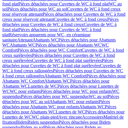
fond plat
Pièces détachées pour Cuvettes de WC à fond plat
WC au
sol
Pièces détachées pour WC au sol
Cuvettes de WC à fond creux
pour réservoir attenant
Pièces détachées pour Cuvettes de WC à fond
creux pour réservoir attenant
Cuvettes de WC à fond creux
Pièces
détachées pour Cuvettes de WC à fond creux
Cuvettes de WC à
fond plat
Pièces détachées pour Cuvettes de WC à fond
plat
Réservoirs apparents pour WC, en céramique
sanitaire
Attenant
Abattants WC
Pièces détachées pour Abattants
WC
Abattants WC
Pièces détachées pour Abattants WC
WC
Comfort
Pièces détachées pour WC Comfort
Cuvettes de WC à fond
creux surélevées
Pièces détachées pour Cuvettes de WC à fond
creux surélevées
Cuvettes de WC à fond plat surélevées
Pièces
détachées pour Cuvettes de WC à fond plat surélevées
Cuvettes de
WC à fond creux rallongées
Pièces détachées pour Cuvettes de WC
à fond creux rallongées
Abattants WC Comfort
Pièces détachées pour
Abattants WC Comfort
Abattants WC
Pièces détachées pour
Abattants WC
Lunettes de WC
Pièces détachées pour Lunettes de
WC
WC pour enfants
Pièces détachées pour WC pour enfants
WC
suspendus
Pièces détachées pour WC suspendus
WC au sol
Pièces
détachées pour WC au sol
Abattants WC pour enfants
Pièces
détachées pour Abattants WC pour enfants
Abattants WC
Pièces
détachées pour Abattants WC
Lunettes de WC
Pièces détachées pour
Lunettes de WC
WC plain-pied
Avec rinçage
Accessoires
Matériel de
fixation
Bidets
Bidets suspendus
Pièces détachées pour Bidets
suspendus
Bidets au sol
Pièces détachées pour Bidets au