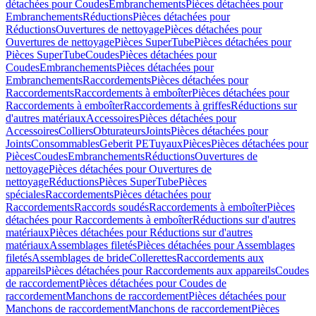
détachées pour Coudes
Embranchements
Pièces détachées pour
Embranchements
Réductions
Pièces détachées pour
Réductions
Ouvertures de nettoyage
Pièces détachées pour
Ouvertures de nettoyage
Pièces SuperTube
Pièces détachées pour
Pièces SuperTube
Coudes
Pièces détachées pour
Coudes
Embranchements
Pièces détachées pour
Embranchements
Raccordements
Pièces détachées pour
Raccordements
Raccordements à emboîter
Pièces détachées pour
Raccordements à emboîter
Raccordements à griffes
Réductions sur
d'autres matériaux
Accessoires
Pièces détachées pour
Accessoires
Colliers
Obturateurs
Joints
Pièces détachées pour
Joints
Consommables
Geberit PE
Tuyaux
Pièces
Pièces détachées pour
Pièces
Coudes
Embranchements
Réductions
Ouvertures de
nettoyage
Pièces détachées pour Ouvertures de
nettoyage
Réductions
Pièces SuperTube
Pièces
spéciales
Raccordements
Pièces détachées pour
Raccordements
Raccords soudés
Raccordements à emboîter
Pièces
détachées pour Raccordements à emboîter
Réductions sur d'autres
matériaux
Pièces détachées pour Réductions sur d'autres
matériaux
Assemblages filetés
Pièces détachées pour Assemblages
filetés
Assemblages de bride
Collerettes
Raccordements aux
appareils
Pièces détachées pour Raccordements aux appareils
Coudes
de raccordement
Pièces détachées pour Coudes de
raccordement
Manchons de raccordement
Pièces détachées pour
Manchons de raccordement
Manchons de raccordement
Pièces