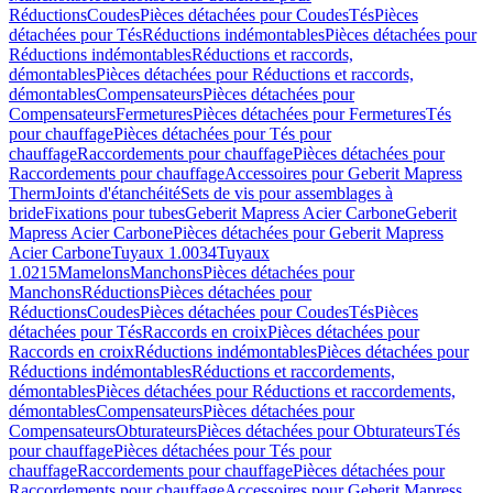
Réductions
Coudes
Pièces détachées pour Coudes
Tés
Pièces
détachées pour Tés
Réductions indémontables
Pièces détachées pour
Réductions indémontables
Réductions et raccords,
démontables
Pièces détachées pour Réductions et raccords,
démontables
Compensateurs
Pièces détachées pour
Compensateurs
Fermetures
Pièces détachées pour Fermetures
Tés
pour chauffage
Pièces détachées pour Tés pour
chauffage
Raccordements pour chauffage
Pièces détachées pour
Raccordements pour chauffage
Accessoires pour Geberit Mapress
Therm
Joints d'étanchéité
Sets de vis pour assemblages à
bride
Fixations pour tubes
Geberit Mapress Acier Carbone
Geberit
Mapress Acier Carbone
Pièces détachées pour Geberit Mapress
Acier Carbone
Tuyaux 1.0034
Tuyaux
1.0215
Mamelons
Manchons
Pièces détachées pour
Manchons
Réductions
Pièces détachées pour
Réductions
Coudes
Pièces détachées pour Coudes
Tés
Pièces
détachées pour Tés
Raccords en croix
Pièces détachées pour
Raccords en croix
Réductions indémontables
Pièces détachées pour
Réductions indémontables
Réductions et raccordements,
démontables
Pièces détachées pour Réductions et raccordements,
démontables
Compensateurs
Pièces détachées pour
Compensateurs
Obturateurs
Pièces détachées pour Obturateurs
Tés
pour chauffage
Pièces détachées pour Tés pour
chauffage
Raccordements pour chauffage
Pièces détachées pour
Raccordements pour chauffage
Accessoires pour Geberit Mapress