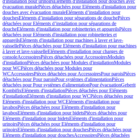
d'installation pour urinoirs
Eléments d'installation pour douches avec
évacuation murale
Pièces détachées pour Eléments d'installation pour
douches avec évacuation murale
Eléments d’installation pour
douches
Eléments d’installation pour séparations de douche
Pièces
détachées pour Eléments d’installation pour séparations de
douche
Eléments d'installation pour robinetteries et appareils
Pièces
détachées pour Eléments d'installation pour robinetteries et
appareils
Eléments d'installation pour machines à laver et lave-
vaisselle
Pièces détachées pour Eléments d'installation pour machines
à laver et lave-vaisselle
Eléments d'installation pour charges de
console
Accessoires
Pièces détachées pour Accessoires
Modules
d'installation
Pièces détachées pour Modules d'installation
Modules
pour WC
Pièces détachées pour Modules pour
WC
Accessoires
Pièces détachées pour Accessoires
Pour parois
Pièces
détachées pour Pour parois
Pour systèmes d'alimentation
Pièces
détachées pour Pour systèmes d'alimentation
Pour évacuation
Geberit
Kombifix
Eléments d'installation
Pièces détachées pour Eléments
d'installation
Eléments d'installation pour WC
Pièces détachées pour
Eléments d'installation pour WC
Eléments d'installation pour
lavabos
Pièces détachées pour Eléments d'installation pour
lavabos
Eléments d'installation pour bidets
Pièces détachées pour
Eléments d'installation pour bidets
Eléments d'installation pour
urinoirs
Pièces détachées pour Eléments d'installation pour
urinoirs
Eléments d'installation pour douches
Pièces détachées pour
Eléments d'installation pour douches
Accessoires
Pièces détachées