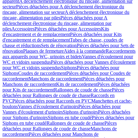
apparent
A déclenchement électronique du rinçage, alimentation sur
secteur
Pièces détachées pour A déclenchement électronique du
rinçage, alimentation sur secteur
A déclenchement électronique du
rinçage, alimentation par piles
Pièces détachées pour A
déclenchement électronique du rinçage, alimentation par
piles
Accessoires
Pièces détachées pour Accessoires
Kits
d'encastrement et de remplacement
Pièces détachées pour Kits
d'encastrement et de remplacement
Tubes de chasse, coudes de
chasse et réductions
Sets de rénovation
Pièces détachées pour Sets de
rénovation
Plaques de fermeture
Aides à la commande
Raccordements
aux appareils pour WC, urinoirs et bidets
Vannes d'écoulement pour
WC et vidoirs suspendus
Pièces détachées pour Vannes d'écoulement
pour WC et vidoirs suspendus
Siphons
Pièces détachées pour
Siphons
Coudes de raccordement
Pièces détachées pour Coudes de
raccordement
Manchons de raccordement
Pièces détachées pour
Manchons de raccordement
Kits de raccordement
Pièces détachées
pour Kits de raccordement
Rallonges de coude de chasse
Pièces
détachées pour Rallonges de coude de chasse
Raccords en
PVC
Pièces détachées pour Raccords en PVC
Manchettes et cache-
boulons
Vannes d'écoulement d'urinoirs
Pièces détachées pour
Vannes d'écoulement d'urinoirs
Siphons d'urinoirs
Pièces détachées
pour Siphons d'urinoirs
Siphons en tube coudé
Pièces détachées pour
Siphons en tube coudé
Rallonges de coude de chasse
Pièces
détachées pour Rallonges de coude de chasse
Manchons de
raccordement
Pièces détachées pour Manchons de