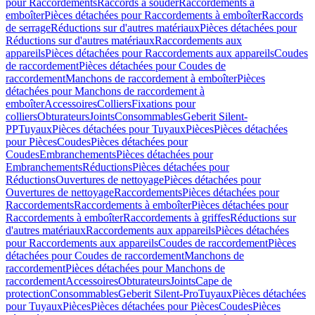
pour Raccordements
Raccords à souder
Raccordements à
emboîter
Pièces détachées pour Raccordements à emboîter
Raccords
de serrage
Réductions sur d'autres matériaux
Pièces détachées pour
Réductions sur d'autres matériaux
Raccordements aux
appareils
Pièces détachées pour Raccordements aux appareils
Coudes
de raccordement
Pièces détachées pour Coudes de
raccordement
Manchons de raccordement à emboîter
Pièces
détachées pour Manchons de raccordement à
emboîter
Accessoires
Colliers
Fixations pour
colliers
Obturateurs
Joints
Consommables
Geberit Silent-
PP
Tuyaux
Pièces détachées pour Tuyaux
Pièces
Pièces détachées
pour Pièces
Coudes
Pièces détachées pour
Coudes
Embranchements
Pièces détachées pour
Embranchements
Réductions
Pièces détachées pour
Réductions
Ouvertures de nettoyage
Pièces détachées pour
Ouvertures de nettoyage
Raccordements
Pièces détachées pour
Raccordements
Raccordements à emboîter
Pièces détachées pour
Raccordements à emboîter
Raccordements à griffes
Réductions sur
d'autres matériaux
Raccordements aux appareils
Pièces détachées
pour Raccordements aux appareils
Coudes de raccordement
Pièces
détachées pour Coudes de raccordement
Manchons de
raccordement
Pièces détachées pour Manchons de
raccordement
Accessoires
Obturateurs
Joints
Cape de
protection
Consommables
Geberit Silent-Pro
Tuyaux
Pièces détachées
pour Tuyaux
Pièces
Pièces détachées pour Pièces
Coudes
Pièces