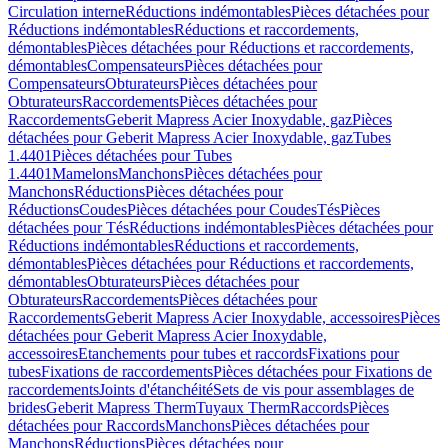
Circulation interne
Réductions indémontables
Pièces détachées pour
Réductions indémontables
Réductions et raccordements,
démontables
Pièces détachées pour Réductions et raccordements,
démontables
Compensateurs
Pièces détachées pour
Compensateurs
Obturateurs
Pièces détachées pour
Obturateurs
Raccordements
Pièces détachées pour
Raccordements
Geberit Mapress Acier Inoxydable, gaz
Pièces
détachées pour Geberit Mapress Acier Inoxydable, gaz
Tubes
1.4401
Pièces détachées pour Tubes
1.4401
Mamelons
Manchons
Pièces détachées pour
Manchons
Réductions
Pièces détachées pour
Réductions
Coudes
Pièces détachées pour Coudes
Tés
Pièces
détachées pour Tés
Réductions indémontables
Pièces détachées pour
Réductions indémontables
Réductions et raccordements,
démontables
Pièces détachées pour Réductions et raccordements,
démontables
Obturateurs
Pièces détachées pour
Obturateurs
Raccordements
Pièces détachées pour
Raccordements
Geberit Mapress Acier Inoxydable, accessoires
Pièces
détachées pour Geberit Mapress Acier Inoxydable,
accessoires
Etanchements pour tubes et raccords
Fixations pour
tubes
Fixations de raccordements
Pièces détachées pour Fixations de
raccordements
Joints d'étanchéité
Sets de vis pour assemblages de
brides
Geberit Mapress Therm
Tuyaux Therm
Raccords
Pièces
détachées pour Raccords
Manchons
Pièces détachées pour
Manchons
Réductions
Pièces détachées pour