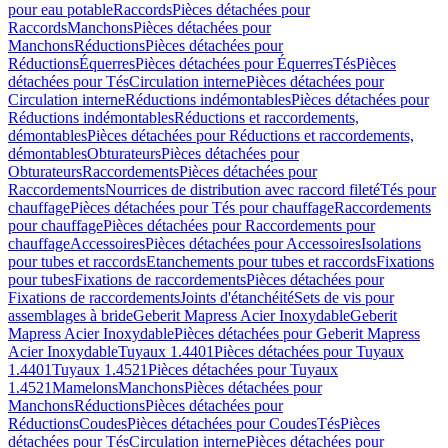
pour eau potable
Raccords
Pièces détachées pour
Raccords
Manchons
Pièces détachées pour
Manchons
Réductions
Pièces détachées pour
Réductions
Équerres
Pièces détachées pour Équerres
Tés
Pièces
détachées pour Tés
Circulation interne
Pièces détachées pour
Circulation interne
Réductions indémontables
Pièces détachées pour
Réductions indémontables
Réductions et raccordements,
démontables
Pièces détachées pour Réductions et raccordements,
démontables
Obturateurs
Pièces détachées pour
Obturateurs
Raccordements
Pièces détachées pour
Raccordements
Nourrices de distribution avec raccord fileté
Tés pour
chauffage
Pièces détachées pour Tés pour chauffage
Raccordements
pour chauffage
Pièces détachées pour Raccordements pour
chauffage
Accessoires
Pièces détachées pour Accessoires
Isolations
pour tubes et raccords
Etanchements pour tubes et raccords
Fixations
pour tubes
Fixations de raccordements
Pièces détachées pour
Fixations de raccordements
Joints d'étanchéité
Sets de vis pour
assemblages à bride
Geberit Mapress Acier Inoxydable
Geberit
Mapress Acier Inoxydable
Pièces détachées pour Geberit Mapress
Acier Inoxydable
Tuyaux 1.4401
Pièces détachées pour Tuyaux
1.4401
Tuyaux 1.4521
Pièces détachées pour Tuyaux
1.4521
Mamelons
Manchons
Pièces détachées pour
Manchons
Réductions
Pièces détachées pour
Réductions
Coudes
Pièces détachées pour Coudes
Tés
Pièces
détachées pour Tés
Circulation interne
Pièces détachées pour