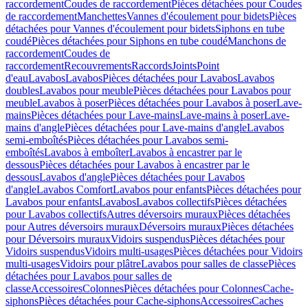
raccordement
Coudes de raccordement
Pièces détachées pour Coudes
de raccordement
Manchettes
Vannes d'écoulement pour bidets
Pièces
détachées pour Vannes d'écoulement pour bidets
Siphons en tube
coudé
Pièces détachées pour Siphons en tube coudé
Manchons de
raccordement
Coudes de
raccordement
Recouvrements
Raccords
Joints
Point
d'eau
Lavabos
Lavabos
Pièces détachées pour Lavabos
Lavabos
doubles
Lavabos pour meuble
Pièces détachées pour Lavabos pour
meuble
Lavabos à poser
Pièces détachées pour Lavabos à poser
Lave-
mains
Pièces détachées pour Lave-mains
Lave-mains à poser
Lave-
mains d'angle
Pièces détachées pour Lave-mains d'angle
Lavabos
semi-emboîtés
Pièces détachées pour Lavabos semi-
emboîtés
Lavabos à emboîter
Lavabos à encastrer par le
dessous
Pièces détachées pour Lavabos à encastrer par le
dessous
Lavabos d'angle
Pièces détachées pour Lavabos
d'angle
Lavabos Comfort
Lavabos pour enfants
Pièces détachées pour
Lavabos pour enfants
Lavabos
Lavabos collectifs
Pièces détachées
pour Lavabos collectifs
Autres déversoirs muraux
Pièces détachées
pour Autres déversoirs muraux
Déversoirs muraux
Pièces détachées
pour Déversoirs muraux
Vidoirs suspendus
Pièces détachées pour
Vidoirs suspendus
Vidoirs multi-usages
Pièces détachées pour Vidoirs
multi-usages
Vidoirs pour plâtre
Lavabos pour salles de classe
Pièces
détachées pour Lavabos pour salles de
classe
Accessoires
Colonnes
Pièces détachées pour Colonnes
Cache-
siphons
Pièces détachées pour Cache-siphons
Accessoires
Caches