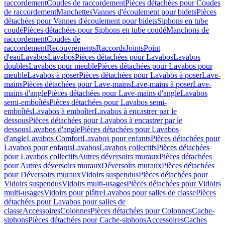
raccordement
Coudes de raccordement
Pièces détachées pour Coudes
de raccordement
Manchettes
Vannes d'écoulement pour bidets
Pièces
détachées pour Vannes d'écoulement pour bidets
Siphons en tube
coudé
Pièces détachées pour Siphons en tube coudé
Manchons de
raccordement
Coudes de
raccordement
Recouvrements
Raccords
Joints
Point
d'eau
Lavabos
Lavabos
Pièces détachées pour Lavabos
Lavabos
doubles
Lavabos pour meuble
Pièces détachées pour Lavabos pour
meuble
Lavabos à poser
Pièces détachées pour Lavabos à poser
Lave-
mains
Pièces détachées pour Lave-mains
Lave-mains à poser
Lave-
mains d'angle
Pièces détachées pour Lave-mains d'angle
Lavabos
semi-emboîtés
Pièces détachées pour Lavabos semi-
emboîtés
Lavabos à emboîter
Lavabos à encastrer par le
dessous
Pièces détachées pour Lavabos à encastrer par le
dessous
Lavabos d'angle
Pièces détachées pour Lavabos
d'angle
Lavabos Comfort
Lavabos pour enfants
Pièces détachées pour
Lavabos pour enfants
Lavabos
Lavabos collectifs
Pièces détachées
pour Lavabos collectifs
Autres déversoirs muraux
Pièces détachées
pour Autres déversoirs muraux
Déversoirs muraux
Pièces détachées
pour Déversoirs muraux
Vidoirs suspendus
Pièces détachées pour
Vidoirs suspendus
Vidoirs multi-usages
Pièces détachées pour Vidoirs
multi-usages
Vidoirs pour plâtre
Lavabos pour salles de classe
Pièces
détachées pour Lavabos pour salles de
classe
Accessoires
Colonnes
Pièces détachées pour Colonnes
Cache-
siphons
Pièces détachées pour Cache-siphons
Accessoires
Caches