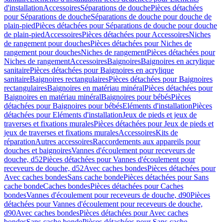
d'installation
Accessoires
Séparations de douche
Pièces détachées
pour Séparations de douche
Séparations de douche pour douche de
plain-pied
Pièces détachées pour Séparations de douche pour douche
de plain-pied
Accessoires
Pièces détachées pour Accessoires
Niches
de rangement pour douches
Pièces détachées pour Niches de
rangement pour douches
Niches de rangement
Pièces détachées pour
Niches de rangement
Accessoires
Baignoires
Baignoires en acrylique
sanitaire
Pièces détachées pour Baignoires en acrylique
sanitaire
Baignoires rectangulaires
Pièces détachées pour Baignoires
rectangulaires
Baignoires en matériau minéral
Pièces détachées pour
Baignoires en matériau minéral
Baignoires pour bébés
Pièces
détachées pour Baignoires pour bébés
Eléments d'installation
Pièces
détachées pour Eléments d'installation
Jeux de pieds et jeux de
traverses et fixations murales
Pièces détachées pour Jeux de pieds et
jeux de traverses et fixations murales
Accessoires
Kits de
réparation
Autres accessoires
Raccordements aux appareils pour
douches et baignoires
Vannes d'écoulement pour receveurs de
douche, d52
Pièces détachées pour Vannes d'écoulement pour
receveurs de douche, d52
Avec caches bondes
Pièces détachées pour
Avec caches bondes
Sans cache bonde
Pièces détachées pour Sans
cache bonde
Caches bondes
Pièces détachées pour Caches
bondes
Vannes d'écoulement pour receveurs de douche, d90
Pièces
détachées pour Vannes d'écoulement pour receveurs de douche,
d90
Avec caches bondes
Pièces détachées pour Avec caches
bondes
Sans cache bonde
Pièces détachées pour Sans cache