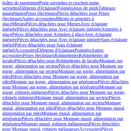
boîtes de rangement
Porte-serviettes et crochets porte-
serviettes
Eléments d'éclairage
Poignées
Jeux de pieds
Tableaux
magnétiques
Prises électriques
Pièces détachées pour Prises
électriques
Autres accessoires
Miroirs et armoires à
glace
Miroirs
Pièces détachées pour Miroirs
Avec éclairage
intégrée
Pièces détachées pour Avec éclairage intégrée
Armoires à
glace
Pièces détachées pour Armoires à glace
Avec éclairage
intégrée
Pièces détachées pour Avec éclairage intégrée
Sans éclairage
intégré
Pièces détachées pour Sans éclairage
intégré
Accessoires
Eléments d'éclairage
Poignées
Autres
accessoires
Prises électriques
Robinetteries
Robinetteries de
lavabo
Pièces détachées pour Robinetteries de lavabo
Montage sur
gorge, alimentation sur secteur
Pièces détachées pour Montage sur
gorge, alimentation sur secteur
Montage sur gorge, alimentation par
piles
Pièces détachées pour Montage sur gorge, alimentation par
piles
Montage sur gorge, alimentation par générateur
Pièces détachées
pour Montage sur gorge, alimentation par générateur
Montage sur
gorge, robinets mitigeurs
Pièces détachées pour Montage sur gorge,
robinets mitigeurs
Montage mural, alimentation sur secteur
Pièces
détachées pour Montage mural, alimentation sur secteur
Montage
mural, alimentation par piles
Pièces détachées pour Montage mural,
alimentation par piles
Montage mural, alimentation par
générateur
Pièces détachées pour Montage mural, alimentation par
générateur
Montage mural, robinets mélangeurs
Pièces détachées
pour Montage mural, robinets mélangeurs
Accessoires
Pièces