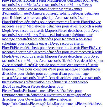
FlowFit
Avec raccords à sertir Mepla
Pièces détachées pour Avec
raccords à sertir Mepla
Avec raccords à sertir Mapress
Pièces
détachées pour Avec raccords à sertir Mapress
Vannes
d’échantillonnage
Robinets à boisseau sphérique
Pièces détachées
pour Robinets à boisseau sphérique
Avec raccords à sertir
FlowFit
Pièces détachées pour Avec raccords à sertir FlowFit
Avec
raccords à sertir Mepla
Pièces détachées pour Avec raccords à sertir
Mepla
Avec raccords à sertir Mapress
Pièces détachées pour Avec
raccords à sertir Mapress
Robinets à boisseau sphérique pour
montage encastré
Pièces détachées pour Robinets à boisseau
sphérique pour montage encastré
Avec raccords à sertir
FlowFit
Pièces détachées pour Avec raccords à sertir FlowFit
Avec
raccords à sertir Mepla
Pièces détachées pour Avec raccords à sertir
Mepla
Avec raccords à sertir Mapress
Pièces détachées pour Avec
raccords à sertir Mapress
Avec raccords filetés
Pièces détachées pour
Avec raccords filetés
Clapets de non retour
Avec raccords à sertir
Mapress
Unités pour compteur d'eau pour montage encastré
Pièces
détachées pour Unités pour compteur d'eau pour montage
encastré
Avec raccords filetés
Pièces détachées pour Avec raccords
filetés
Systèmes d'évacuation des bâtiments
Geberit Silent-
db20
Tuyaux
Pièces
Pièces détachées pour
Pièces
Coudes
Embranchements
Pièces détachées pour
Embranchements
Réductions
Ouvertures de nettoyage
Pièces
détachées pour Ouvertures de nettoyage
Pièces
SuperTube
Coudes
Pièces spéciales
Raccordements
Pièces détachées