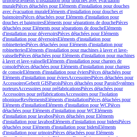
urinoirs
Eléments d'installation pour douches avec évacuation
murale
Pièces détachées pour Eléments d'installation pour douches
avec évacuation murale
Eléments d'installation pour douches et
baignoires
Pièces détachées pour Eléments d'installation pour
douches et baignoires
Eléments pour séparations de douche
Pièces
détachées pour Eléments pour séparations de douche
Eléments
d'installation pour déversoirs
Pièces détachées pour Eléments
d'installation pour déversoirs
Eléments d'installation pour
robinetteries
Pièces détachées pour Eléments d'installation pour
robinetteries
Eléments d'installation pour machines à laver et lave-
vaisselle
Pièces détachées pour Eléments d'installation pour machines
à laver et lave-vaisselle
Eléments d'installation pour charges de
console
Pièces détachées pour Eléments d'installation pour charges
de console
Eléments d'installation pour éviers
Pièces détachées pour
Eléments d'installation pour éviers
Accessoires
Pièces détachées pour
Accessoires
Geberit GIS
Parois
Pièces détachées pour Parois
Systèmes
porteurs
Accessoires pour préfabrications
Pièces détachées pour
Accessoires pour préfabrications
Accessoires pour l'isolation
phonique
Revêtements
Eléments d'installation
Pièces détachées pour
Eléments d'installation
Eléments d'installation pour WC
Pièces
détachées pour Eléments d'installation pour WC
Eléments
d'installation pour lavabos
Pièces détachées pour Eléments
d'installation pour lavabos
Eléments d'installation pour bidets
Pièces
détachées pour Eléments d'installation pour bidets
Eléments
d'installation pour urinoirs
Pièces détachées pour Eléments