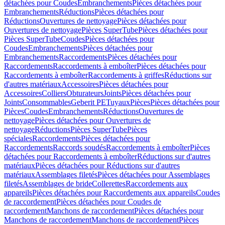
détachées pour Coudes
Embranchements
Pièces détachées pour
Embranchements
Réductions
Pièces détachées pour
Réductions
Ouvertures de nettoyage
Pièces détachées pour
Ouvertures de nettoyage
Pièces SuperTube
Pièces détachées pour
Pièces SuperTube
Coudes
Pièces détachées pour
Coudes
Embranchements
Pièces détachées pour
Embranchements
Raccordements
Pièces détachées pour
Raccordements
Raccordements à emboîter
Pièces détachées pour
Raccordements à emboîter
Raccordements à griffes
Réductions sur
d'autres matériaux
Accessoires
Pièces détachées pour
Accessoires
Colliers
Obturateurs
Joints
Pièces détachées pour
Joints
Consommables
Geberit PE
Tuyaux
Pièces
Pièces détachées pour
Pièces
Coudes
Embranchements
Réductions
Ouvertures de
nettoyage
Pièces détachées pour Ouvertures de
nettoyage
Réductions
Pièces SuperTube
Pièces
spéciales
Raccordements
Pièces détachées pour
Raccordements
Raccords soudés
Raccordements à emboîter
Pièces
détachées pour Raccordements à emboîter
Réductions sur d'autres
matériaux
Pièces détachées pour Réductions sur d'autres
matériaux
Assemblages filetés
Pièces détachées pour Assemblages
filetés
Assemblages de bride
Collerettes
Raccordements aux
appareils
Pièces détachées pour Raccordements aux appareils
Coudes
de raccordement
Pièces détachées pour Coudes de
raccordement
Manchons de raccordement
Pièces détachées pour
Manchons de raccordement
Manchons de raccordement
Pièces