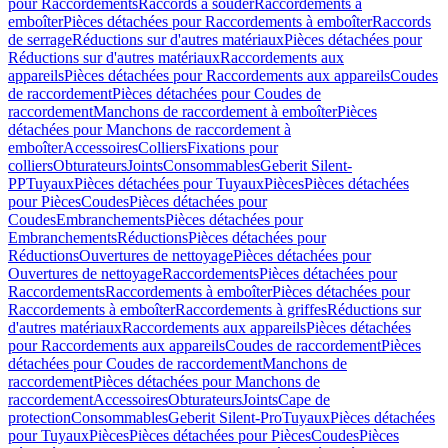
pour Raccordements
Raccords à souder
Raccordements à
emboîter
Pièces détachées pour Raccordements à emboîter
Raccords
de serrage
Réductions sur d'autres matériaux
Pièces détachées pour
Réductions sur d'autres matériaux
Raccordements aux
appareils
Pièces détachées pour Raccordements aux appareils
Coudes
de raccordement
Pièces détachées pour Coudes de
raccordement
Manchons de raccordement à emboîter
Pièces
détachées pour Manchons de raccordement à
emboîter
Accessoires
Colliers
Fixations pour
colliers
Obturateurs
Joints
Consommables
Geberit Silent-
PP
Tuyaux
Pièces détachées pour Tuyaux
Pièces
Pièces détachées
pour Pièces
Coudes
Pièces détachées pour
Coudes
Embranchements
Pièces détachées pour
Embranchements
Réductions
Pièces détachées pour
Réductions
Ouvertures de nettoyage
Pièces détachées pour
Ouvertures de nettoyage
Raccordements
Pièces détachées pour
Raccordements
Raccordements à emboîter
Pièces détachées pour
Raccordements à emboîter
Raccordements à griffes
Réductions sur
d'autres matériaux
Raccordements aux appareils
Pièces détachées
pour Raccordements aux appareils
Coudes de raccordement
Pièces
détachées pour Coudes de raccordement
Manchons de
raccordement
Pièces détachées pour Manchons de
raccordement
Accessoires
Obturateurs
Joints
Cape de
protection
Consommables
Geberit Silent-Pro
Tuyaux
Pièces détachées
pour Tuyaux
Pièces
Pièces détachées pour Pièces
Coudes
Pièces