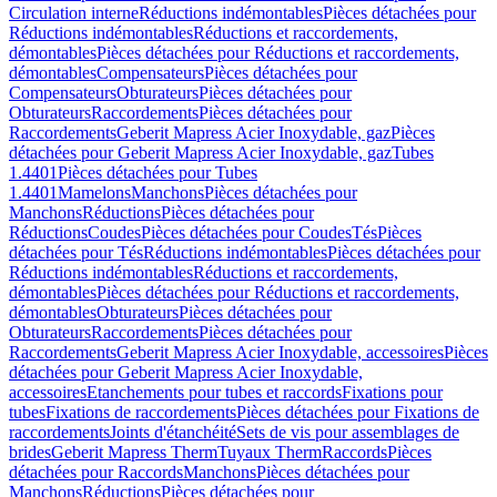
Circulation interne
Réductions indémontables
Pièces détachées pour
Réductions indémontables
Réductions et raccordements,
démontables
Pièces détachées pour Réductions et raccordements,
démontables
Compensateurs
Pièces détachées pour
Compensateurs
Obturateurs
Pièces détachées pour
Obturateurs
Raccordements
Pièces détachées pour
Raccordements
Geberit Mapress Acier Inoxydable, gaz
Pièces
détachées pour Geberit Mapress Acier Inoxydable, gaz
Tubes
1.4401
Pièces détachées pour Tubes
1.4401
Mamelons
Manchons
Pièces détachées pour
Manchons
Réductions
Pièces détachées pour
Réductions
Coudes
Pièces détachées pour Coudes
Tés
Pièces
détachées pour Tés
Réductions indémontables
Pièces détachées pour
Réductions indémontables
Réductions et raccordements,
démontables
Pièces détachées pour Réductions et raccordements,
démontables
Obturateurs
Pièces détachées pour
Obturateurs
Raccordements
Pièces détachées pour
Raccordements
Geberit Mapress Acier Inoxydable, accessoires
Pièces
détachées pour Geberit Mapress Acier Inoxydable,
accessoires
Etanchements pour tubes et raccords
Fixations pour
tubes
Fixations de raccordements
Pièces détachées pour Fixations de
raccordements
Joints d'étanchéité
Sets de vis pour assemblages de
brides
Geberit Mapress Therm
Tuyaux Therm
Raccords
Pièces
détachées pour Raccords
Manchons
Pièces détachées pour
Manchons
Réductions
Pièces détachées pour