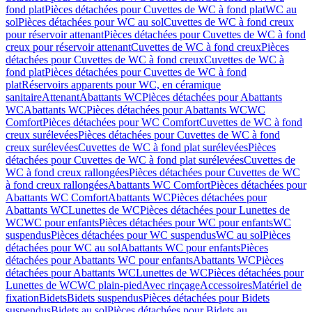
fond plat
Pièces détachées pour Cuvettes de WC à fond plat
WC au
sol
Pièces détachées pour WC au sol
Cuvettes de WC à fond creux
pour réservoir attenant
Pièces détachées pour Cuvettes de WC à fond
creux pour réservoir attenant
Cuvettes de WC à fond creux
Pièces
détachées pour Cuvettes de WC à fond creux
Cuvettes de WC à
fond plat
Pièces détachées pour Cuvettes de WC à fond
plat
Réservoirs apparents pour WC, en céramique
sanitaire
Attenant
Abattants WC
Pièces détachées pour Abattants
WC
Abattants WC
Pièces détachées pour Abattants WC
WC
Comfort
Pièces détachées pour WC Comfort
Cuvettes de WC à fond
creux surélevées
Pièces détachées pour Cuvettes de WC à fond
creux surélevées
Cuvettes de WC à fond plat surélevées
Pièces
détachées pour Cuvettes de WC à fond plat surélevées
Cuvettes de
WC à fond creux rallongées
Pièces détachées pour Cuvettes de WC
à fond creux rallongées
Abattants WC Comfort
Pièces détachées pour
Abattants WC Comfort
Abattants WC
Pièces détachées pour
Abattants WC
Lunettes de WC
Pièces détachées pour Lunettes de
WC
WC pour enfants
Pièces détachées pour WC pour enfants
WC
suspendus
Pièces détachées pour WC suspendus
WC au sol
Pièces
détachées pour WC au sol
Abattants WC pour enfants
Pièces
détachées pour Abattants WC pour enfants
Abattants WC
Pièces
détachées pour Abattants WC
Lunettes de WC
Pièces détachées pour
Lunettes de WC
WC plain-pied
Avec rinçage
Accessoires
Matériel de
fixation
Bidets
Bidets suspendus
Pièces détachées pour Bidets
suspendus
Bidets au sol
Pièces détachées pour Bidets au