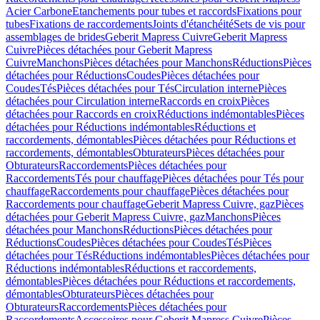
Acier Carbone
Etanchements pour tubes et raccords
Fixations pour
tubes
Fixations de raccordements
Joints d'étanchéité
Sets de vis pour
assemblages de brides
Geberit Mapress Cuivre
Geberit Mapress
Cuivre
Pièces détachées pour Geberit Mapress
Cuivre
Manchons
Pièces détachées pour Manchons
Réductions
Pièces
détachées pour Réductions
Coudes
Pièces détachées pour
Coudes
Tés
Pièces détachées pour Tés
Circulation interne
Pièces
détachées pour Circulation interne
Raccords en croix
Pièces
détachées pour Raccords en croix
Réductions indémontables
Pièces
détachées pour Réductions indémontables
Réductions et
raccordements, démontables
Pièces détachées pour Réductions et
raccordements, démontables
Obturateurs
Pièces détachées pour
Obturateurs
Raccordements
Pièces détachées pour
Raccordements
Tés pour chauffage
Pièces détachées pour Tés pour
chauffage
Raccordements pour chauffage
Pièces détachées pour
Raccordements pour chauffage
Geberit Mapress Cuivre, gaz
Pièces
détachées pour Geberit Mapress Cuivre, gaz
Manchons
Pièces
détachées pour Manchons
Réductions
Pièces détachées pour
Réductions
Coudes
Pièces détachées pour Coudes
Tés
Pièces
détachées pour Tés
Réductions indémontables
Pièces détachées pour
Réductions indémontables
Réductions et raccordements,
démontables
Pièces détachées pour Réductions et raccordements,
démontables
Obturateurs
Pièces détachées pour
Obturateurs
Raccordements
Pièces détachées pour
Raccordements
Accessoires pour Geberit Mapress Cuivre
Pièces