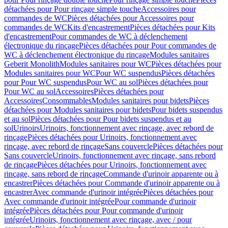
détachées pour Pour rinçage simple touche
Accessoires pour
commandes de WC
Pièces détachées pour Accessoires pour
commandes de WC
Kits d'encastrement
Pièces détachées pour Kits
d'encastrement
Pour commandes de WC à déclenchement
électronique du rinçage
Pièces détachées pour Pour commandes de
WC à déclenchement électronique du rinçage
Modules sanitaires
Geberit Monolith
Modules sanitaires pour WC
Pièces détachées pour
Modules sanitaires pour WC
Pour WC suspendus
Pièces détachées
pour Pour WC suspendus
Pour WC au sol
Pièces détachées pour
Pour WC au sol
Accessoires
Pièces détachées pour
Accessoires
Consommables
Modules sanitaires pour bidets
Pièces
détachées pour Modules sanitaires pour bidets
Pour bidets suspendus
et au sol
Pièces détachées pour Pour bidets suspendus et au
sol
Urinoirs
Urinoirs, fonctionnement avec rinçage, avec rebord de
rinçage
Pièces détachées pour Urinoirs, fonctionnement avec
rinçage, avec rebord de rinçage
Sans couvercle
Pièces détachées pour
Sans couvercle
Urinoirs, fonctionnement avec rinçage, sans rebord
de rinçage
Pièces détachées pour Urinoirs, fonctionnement avec
rinçage, sans rebord de rinçage
Commande d'urinoir apparente ou à
encastrer
Pièces détachées pour Commande d'urinoir apparente ou à
encastrer
Avec commande d'urinoir intégrée
Pièces détachées pour
Avec commande d'urinoir intégrée
Pour commande d'urinoir
intégrée
Pièces détachées pour Pour commande d'urinoir
intégrée
Urinoirs, fonctionnement avec rinçage, avec / pour