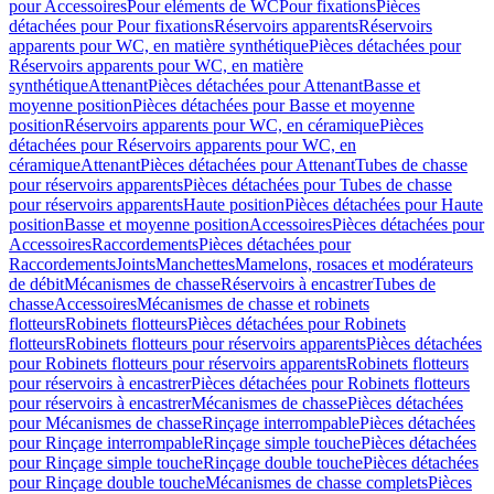
pour Accessoires
Pour eléments de WC
Pour fixations
Pièces
détachées pour Pour fixations
Réservoirs apparents
Réservoirs
apparents pour WC, en matière synthétique
Pièces détachées pour
Réservoirs apparents pour WC, en matière
synthétique
Attenant
Pièces détachées pour Attenant
Basse et
moyenne position
Pièces détachées pour Basse et moyenne
position
Réservoirs apparents pour WC, en céramique
Pièces
détachées pour Réservoirs apparents pour WC, en
céramique
Attenant
Pièces détachées pour Attenant
Tubes de chasse
pour réservoirs apparents
Pièces détachées pour Tubes de chasse
pour réservoirs apparents
Haute position
Pièces détachées pour Haute
position
Basse et moyenne position
Accessoires
Pièces détachées pour
Accessoires
Raccordements
Pièces détachées pour
Raccordements
Joints
Manchettes
Mamelons, rosaces et modérateurs
de débit
Mécanismes de chasse
Réservoirs à encastrer
Tubes de
chasse
Accessoires
Mécanismes de chasse et robinets
flotteurs
Robinets flotteurs
Pièces détachées pour Robinets
flotteurs
Robinets flotteurs pour réservoirs apparents
Pièces détachées
pour Robinets flotteurs pour réservoirs apparents
Robinets flotteurs
pour réservoirs à encastrer
Pièces détachées pour Robinets flotteurs
pour réservoirs à encastrer
Mécanismes de chasse
Pièces détachées
pour Mécanismes de chasse
Rinçage interrompable
Pièces détachées
pour Rinçage interrompable
Rinçage simple touche
Pièces détachées
pour Rinçage simple touche
Rinçage double touche
Pièces détachées
pour Rinçage double touche
Mécanismes de chasse complets
Pièces