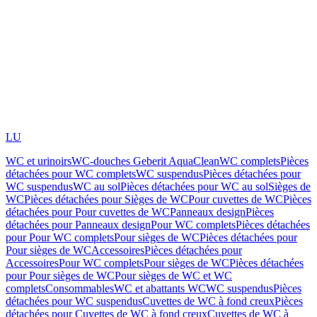
LU
WC et urinoirs
WC-douches Geberit AquaClean
WC complets
Pièces
détachées pour WC complets
WC suspendus
Pièces détachées pour
WC suspendus
WC au sol
Pièces détachées pour WC au sol
Sièges de
WC
Pièces détachées pour Sièges de WC
Pour cuvettes de WC
Pièces
détachées pour Pour cuvettes de WC
Panneaux design
Pièces
détachées pour Panneaux design
Pour WC complets
Pièces détachées
pour Pour WC complets
Pour sièges de WC
Pièces détachées pour
Pour sièges de WC
Accessoires
Pièces détachées pour
Accessoires
Pour WC complets
Pour sièges de WC
Pièces détachées
pour Pour sièges de WC
Pour sièges de WC et WC
complets
Consommables
WC et abattants WC
WC suspendus
Pièces
détachées pour WC suspendus
Cuvettes de WC à fond creux
Pièces
détachées pour Cuvettes de WC à fond creux
Cuvettes de WC à