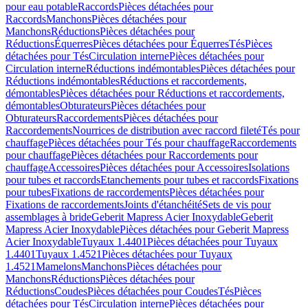
pour eau potable
Raccords
Pièces détachées pour
Raccords
Manchons
Pièces détachées pour
Manchons
Réductions
Pièces détachées pour
Réductions
Équerres
Pièces détachées pour Équerres
Tés
Pièces
détachées pour Tés
Circulation interne
Pièces détachées pour
Circulation interne
Réductions indémontables
Pièces détachées pour
Réductions indémontables
Réductions et raccordements,
démontables
Pièces détachées pour Réductions et raccordements,
démontables
Obturateurs
Pièces détachées pour
Obturateurs
Raccordements
Pièces détachées pour
Raccordements
Nourrices de distribution avec raccord fileté
Tés pour
chauffage
Pièces détachées pour Tés pour chauffage
Raccordements
pour chauffage
Pièces détachées pour Raccordements pour
chauffage
Accessoires
Pièces détachées pour Accessoires
Isolations
pour tubes et raccords
Etanchements pour tubes et raccords
Fixations
pour tubes
Fixations de raccordements
Pièces détachées pour
Fixations de raccordements
Joints d'étanchéité
Sets de vis pour
assemblages à bride
Geberit Mapress Acier Inoxydable
Geberit
Mapress Acier Inoxydable
Pièces détachées pour Geberit Mapress
Acier Inoxydable
Tuyaux 1.4401
Pièces détachées pour Tuyaux
1.4401
Tuyaux 1.4521
Pièces détachées pour Tuyaux
1.4521
Mamelons
Manchons
Pièces détachées pour
Manchons
Réductions
Pièces détachées pour
Réductions
Coudes
Pièces détachées pour Coudes
Tés
Pièces
détachées pour Tés
Circulation interne
Pièces détachées pour