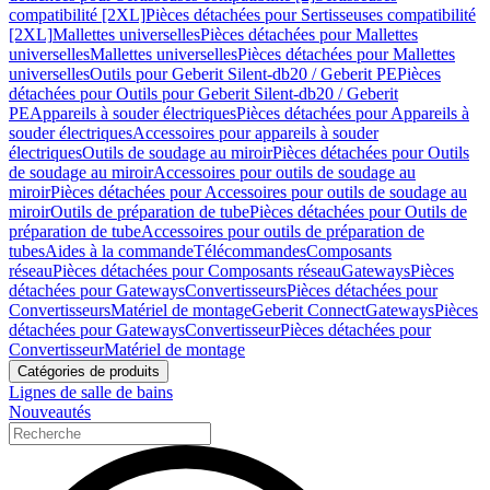
compatibilité [2XL]
Pièces détachées pour Sertisseuses compatibilité
[2XL]
Mallettes universelles
Pièces détachées pour Mallettes
universelles
Mallettes universelles
Pièces détachées pour Mallettes
universelles
Outils pour Geberit Silent-db20 / Geberit PE
Pièces
détachées pour Outils pour Geberit Silent-db20 / Geberit
PE
Appareils à souder électriques
Pièces détachées pour Appareils à
souder électriques
Accessoires pour appareils à souder
électriques
Outils de soudage au miroir
Pièces détachées pour Outils
de soudage au miroir
Accessoires pour outils de soudage au
miroir
Pièces détachées pour Accessoires pour outils de soudage au
miroir
Outils de préparation de tube
Pièces détachées pour Outils de
préparation de tube
Accessoires pour outils de préparation de
tubes
Aides à la commande
Télécommandes
Composants
réseau
Pièces détachées pour Composants réseau
Gateways
Pièces
détachées pour Gateways
Convertisseurs
Pièces détachées pour
Convertisseurs
Matériel de montage
Geberit Connect
Gateways
Pièces
détachées pour Gateways
Convertisseur
Pièces détachées pour
Convertisseur
Matériel de montage
Catégories de produits
Lignes de salle de bains
Nouveautés