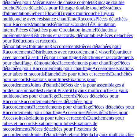
détachées pour Mécanismes de chasse complets
Rinçage double
touche
Pièces détachées pour Rinçage double touche
Systèmes
d'alimentation
Geberit FlowFit
Tuyaux multicouche
Tuyaux
multicouche avec résistance chauffante
Raccords
Pièces détachées
pour Raccords
Manchons
Réductions
Coudes
Tés
Circulation
interne
Pièces détachées pour Circulation interne
Réductions
indémontables
Réductions et raccords, démontables
Pièces détachées
pour Réductions et raccords,
démontables
Obturateurs
Raccordements
Pièces détachées pour
Raccordements
Distributeurs avec raccordement à visser
Répartiteur
avec raccord à sertir
Tés pour chauffage
Réductions et raccordements
pour chauffage, démontables
Raccordements pour chauffage
Pièces
détachées pour Raccordements pour chauffage
Accessoires
Isolations
pour tubes et raccords
Etanchéités pour tubes et raccords
Etanchéités
pour raccords
Fixations pour tubes
Fixations pour
raccordements
Joints d'étanchéité
Sets de vis pour assemblages à
bride
Consommables
Geberit PushFit
Tuyaux multicouches
Tuyaux
multicouches pour chauffage
Raccords
Pièces détachées pour
Raccords
Raccordements
Pièces détachées pour
Raccordements
Raccordements pour chauffage
Pièces détachées pour
Raccordements pour chauffage
Accessoires
Pièces détachées pour
Accessoires
Isolations pour tubes et raccords
Etanchements pour
tubes et raccords
Fixations pour tubes
Fixations de
raccordements
Pièces détachées pour Fixations de
raccordements
Joints d'étanchéité
Geberit Mepla
Tuyaux multicouches