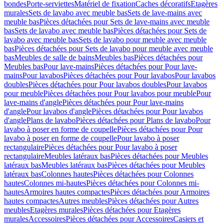
bondes
Porte-serviettes
Matériel de fixation
Caches décoratifs
Etagères
murales
Sets de lavabo avec meuble bas
Sets de lave-mains avec
meuble bas
Pièces détachées pour Sets de lave-mains avec meuble
bas
Sets de lavabo avec meuble bas
Pièces détachées pour Sets de
lavabo avec meuble bas
Sets de lavabo pour meuble avec meuble
bas
Pièces détachées pour Sets de lavabo pour meuble avec meuble
bas
Meubles de salle de bains
Meubles bas
Pièces détachées pour
Meubles bas
Pour lave-mains
Pièces détachées pour Pour lave-
mains
Pour lavabos
Pièces détachées pour Pour lavabos
Pour lavabos
doubles
Pièces détachées pour Pour lavabos doubles
Pour lavabos
pour meuble
Pièces détachées pour Pour lavabos pour meuble
Pour
lave-mains d'angle
Pièces détachées pour Pour lave-mains
d'angle
Pour lavabos d'angle
Pièces détachées pour Pour lavabos
d'angle
Plans de lavabo
Pièces détachées pour Plans de lavabo
Pour
lavabo à poser en forme de coupelle
Pièces détachées pour Pour
lavabo à poser en forme de coupelle
Pour lavabo à poser
rectangulaire
Pièces détachées pour Pour lavabo à poser
rectangulaire
Meubles latéraux bas
Pièces détachées pour Meubles
latéraux bas
Meubles latéraux bas
Pièces détachées pour Meubles
latéraux bas
Colonnes hautes
Pièces détachées pour Colonnes
hautes
Colonnes mi-hautes
Pièces détachées pour Colonnes mi-
hautes
Armoires hautes compactes
Pièces détachées pour Armoires
hautes compactes
Autres meubles
Pièces détachées pour Autres
meubles
Etagères murales
Pièces détachées pour Etagères
murales
Accessoires
Pièces détachées pour Accessoires
Casiers et