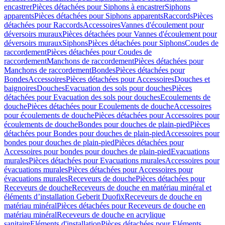
encastrer
Pièces détachées pour Siphons à encastrer
Siphons
apparents
Pièces détachées pour Siphons apparents
Raccords
Pièces
détachées pour Raccords
Accessoires
Vannes d'écoulement pour
déversoirs muraux
Pièces détachées pour Vannes d'écoulement pour
déversoirs muraux
Siphons
Pièces détachées pour Siphons
Coudes de
raccordement
Pièces détachées pour Coudes de
raccordement
Manchons de raccordement
Pièces détachées pour
Manchons de raccordement
Bondes
Pièces détachées pour
Bondes
Accessoires
Pièces détachées pour Accessoires
Douches et
baignoires
Douches
Evacuation des sols pour douches
Pièces
détachées pour Evacuation des sols pour douches
Ecoulements de
douche
Pièces détachées pour Ecoulements de douche
Accessoires
pour écoulements de douche
Pièces détachées pour Accessoires pour
écoulements de douche
Bondes pour douches de plain-pied
Pièces
détachées pour Bondes pour douches de plain-pied
Accessoires pour
bondes pour douches de plain-pied
Pièces détachées pour
Accessoires pour bondes pour douches de plain-pied
Evacuations
murales
Pièces détachées pour Evacuations murales
Accessoires pour
évacuations murales
Pièces détachées pour Accessoires pour
évacuations murales
Receveurs de douche
Pièces détachées pour
Receveurs de douche
Receveurs de douche en matériau minéral et
éléments d’installation Geberit Duofix
Receveurs de douche en
matériau minéral
Pièces détachées pour Receveurs de douche en
matériau minéral
Receveurs de douche en acrylique
sanitaire
Eléments d'installation
Pièces détachées pour Eléments