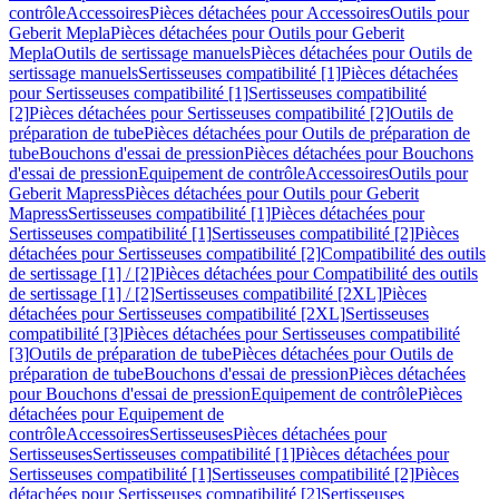
contrôle
Accessoires
Pièces détachées pour Accessoires
Outils pour
Geberit Mepla
Pièces détachées pour Outils pour Geberit
Mepla
Outils de sertissage manuels
Pièces détachées pour Outils de
sertissage manuels
Sertisseuses compatibilité [1]
Pièces détachées
pour Sertisseuses compatibilité [1]
Sertisseuses compatibilité
[2]
Pièces détachées pour Sertisseuses compatibilité [2]
Outils de
préparation de tube
Pièces détachées pour Outils de préparation de
tube
Bouchons d'essai de pression
Pièces détachées pour Bouchons
d'essai de pression
Equipement de contrôle
Accessoires
Outils pour
Geberit Mapress
Pièces détachées pour Outils pour Geberit
Mapress
Sertisseuses compatibilité [1]
Pièces détachées pour
Sertisseuses compatibilité [1]
Sertisseuses compatibilité [2]
Pièces
détachées pour Sertisseuses compatibilité [2]
Compatibilité des outils
de sertissage [1] / [2]
Pièces détachées pour Compatibilité des outils
de sertissage [1] / [2]
Sertisseuses compatibilité [2XL]
Pièces
détachées pour Sertisseuses compatibilité [2XL]
Sertisseuses
compatibilité [3]
Pièces détachées pour Sertisseuses compatibilité
[3]
Outils de préparation de tube
Pièces détachées pour Outils de
préparation de tube
Bouchons d'essai de pression
Pièces détachées
pour Bouchons d'essai de pression
Equipement de contrôle
Pièces
détachées pour Equipement de
contrôle
Accessoires
Sertisseuses
Pièces détachées pour
Sertisseuses
Sertisseuses compatibilité [1]
Pièces détachées pour
Sertisseuses compatibilité [1]
Sertisseuses compatibilité [2]
Pièces
détachées pour Sertisseuses compatibilité [2]
Sertisseuses