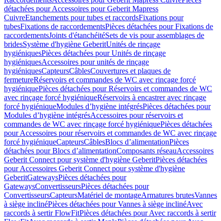
détachées pour Accessoires pour Geberit Mapress
Cuivre
Etanchements pour tubes et raccords
Fixations pour
tubes
Fixations de raccordements
Pièces détachées pour Fixations de
raccordements
Joints d'étanchéité
Sets de vis pour assemblages de
brides
Système d'hygiène Geberit
Unités de rinçage
hygiéniques
Pièces détachées pour Unités de rinçage
hygiéniques
Accessoires pour unités de rinçage
hygiéniques
Capteurs
Câbles
Couvertures et plaques de
fermeture
Réservoirs et commandes de WC avec rinçage forcé
hygiénique
Pièces détachées pour Réservoirs et commandes de WC
avec rinçage forcé hygiénique
Réservoirs à encastrer avec rinçage
forcé hygiénique
Modules d’hygiène intégrés
Pièces détachées pour
Modules d’hygiène intégrés
Accessoires pour réservoirs et
commandes de WC avec rinçage forcé hygiénique
Pièces détachées
pour Accessoires pour réservoirs et commandes de WC avec rinçage
forcé hygiénique
Capteurs
Câbles
Blocs d’alimentation
Pièces
détachées pour Blocs d’alimentation
Composants réseau
Accessoires
Geberit Connect pour système d'hygiène Geberit
Pièces détachées
pour Accessoires Geberit Connect pour système d'hygiène
Geberit
Gateways
Pièces détachées pour
Gateways
Convertisseurs
Pièces détachées pour
Convertisseurs
Capteurs
Matériel de montage
Armatures brutes
Vannes
à siège incliné
Pièces détachées pour Vannes à siège incliné
Avec
raccords à sertir FlowFit
Pièces détachées pour Avec raccords à sertir