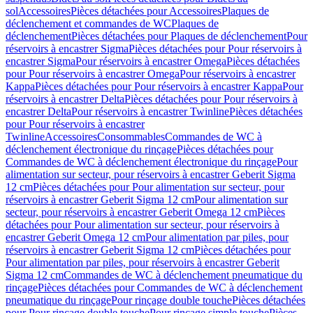
sol
Accessoires
Pièces détachées pour Accessoires
Plaques de
déclenchement et commandes de WC
Plaques de
déclenchement
Pièces détachées pour Plaques de déclenchement
Pour
réservoirs à encastrer Sigma
Pièces détachées pour Pour réservoirs à
encastrer Sigma
Pour réservoirs à encastrer Omega
Pièces détachées
pour Pour réservoirs à encastrer Omega
Pour réservoirs à encastrer
Kappa
Pièces détachées pour Pour réservoirs à encastrer Kappa
Pour
réservoirs à encastrer Delta
Pièces détachées pour Pour réservoirs à
encastrer Delta
Pour réservoirs à encastrer Twinline
Pièces détachées
pour Pour réservoirs à encastrer
Twinline
Accessoires
Consommables
Commandes de WC à
déclenchement électronique du rinçage
Pièces détachées pour
Commandes de WC à déclenchement électronique du rinçage
Pour
alimentation sur secteur, pour réservoirs à encastrer Geberit Sigma
12 cm
Pièces détachées pour Pour alimentation sur secteur, pour
réservoirs à encastrer Geberit Sigma 12 cm
Pour alimentation sur
secteur, pour réservoirs à encastrer Geberit Omega 12 cm
Pièces
détachées pour Pour alimentation sur secteur, pour réservoirs à
encastrer Geberit Omega 12 cm
Pour alimentation par piles, pour
réservoirs à encastrer Geberit Sigma 12 cm
Pièces détachées pour
Pour alimentation par piles, pour réservoirs à encastrer Geberit
Sigma 12 cm
Commandes de WC à déclenchement pneumatique du
rinçage
Pièces détachées pour Commandes de WC à déclenchement
pneumatique du rinçage
Pour rinçage double touche
Pièces détachées
pour Pour rinçage double touche
Pour rinçage simple touche
Pièces