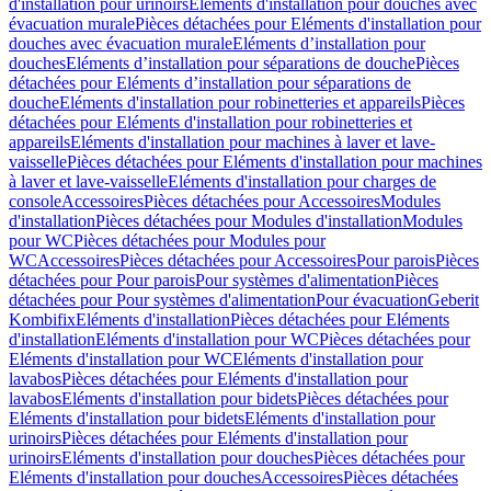
d'installation pour urinoirs
Eléments d'installation pour douches avec
évacuation murale
Pièces détachées pour Eléments d'installation pour
douches avec évacuation murale
Eléments d’installation pour
douches
Eléments d’installation pour séparations de douche
Pièces
détachées pour Eléments d’installation pour séparations de
douche
Eléments d'installation pour robinetteries et appareils
Pièces
détachées pour Eléments d'installation pour robinetteries et
appareils
Eléments d'installation pour machines à laver et lave-
vaisselle
Pièces détachées pour Eléments d'installation pour machines
à laver et lave-vaisselle
Eléments d'installation pour charges de
console
Accessoires
Pièces détachées pour Accessoires
Modules
d'installation
Pièces détachées pour Modules d'installation
Modules
pour WC
Pièces détachées pour Modules pour
WC
Accessoires
Pièces détachées pour Accessoires
Pour parois
Pièces
détachées pour Pour parois
Pour systèmes d'alimentation
Pièces
détachées pour Pour systèmes d'alimentation
Pour évacuation
Geberit
Kombifix
Eléments d'installation
Pièces détachées pour Eléments
d'installation
Eléments d'installation pour WC
Pièces détachées pour
Eléments d'installation pour WC
Eléments d'installation pour
lavabos
Pièces détachées pour Eléments d'installation pour
lavabos
Eléments d'installation pour bidets
Pièces détachées pour
Eléments d'installation pour bidets
Eléments d'installation pour
urinoirs
Pièces détachées pour Eléments d'installation pour
urinoirs
Eléments d'installation pour douches
Pièces détachées pour
Eléments d'installation pour douches
Accessoires
Pièces détachées