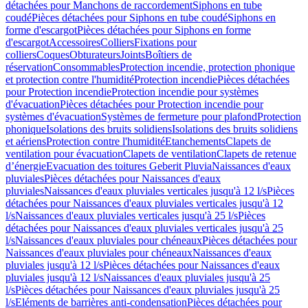
détachées pour Manchons de raccordement
Siphons en tube
coudé
Pièces détachées pour Siphons en tube coudé
Siphons en
forme d'escargot
Pièces détachées pour Siphons en forme
d'escargot
Accessoires
Colliers
Fixations pour
colliers
Coques
Obturateurs
Joints
Boîtiers de
réservation
Consommables
Protection incendie, protection phonique
et protection contre l'humidité
Protection incendie
Pièces détachées
pour Protection incendie
Protection incendie pour systèmes
d'évacuation
Pièces détachées pour Protection incendie pour
systèmes d'évacuation
Systèmes de fermeture pour plafond
Protection
phonique
Isolations des bruits solidiens
Isolations des bruits solidiens
et aériens
Protection contre l'humidité
Etanchements
Clapets de
ventilation pour évacuation
Clapets de ventilation
Clapets de retenue
d’énergie
Evacuation des toitures Geberit Pluvia
Naissances d'eaux
pluviales
Pièces détachées pour Naissances d'eaux
pluviales
Naissances d'eaux pluviales verticales jusqu'à 12 l/s
Pièces
détachées pour Naissances d'eaux pluviales verticales jusqu'à 12
l/s
Naissances d'eaux pluviales verticales jusqu'à 25 l/s
Pièces
détachées pour Naissances d'eaux pluviales verticales jusqu'à 25
l/s
Naissances d'eaux pluviales pour chéneaux
Pièces détachées pour
Naissances d'eaux pluviales pour chéneaux
Naissances d'eaux
pluviales jusqu'à 12 l/s
Pièces détachées pour Naissances d'eaux
pluviales jusqu'à 12 l/s
Naissances d'eaux pluviales jusqu'à 25
l/s
Pièces détachées pour Naissances d'eaux pluviales jusqu'à 25
l/s
Eléments de barrières anti-condensation
Pièces détachées pour