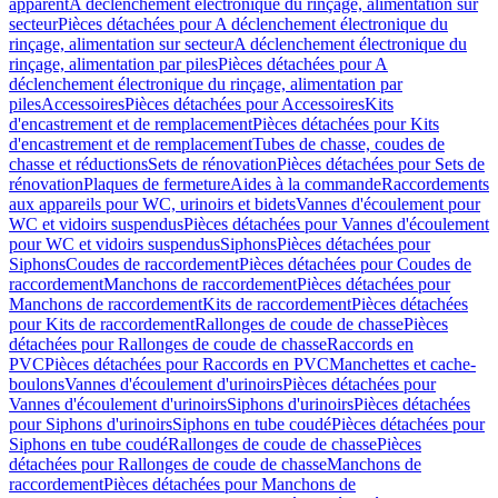
apparent
A déclenchement électronique du rinçage, alimentation sur
secteur
Pièces détachées pour A déclenchement électronique du
rinçage, alimentation sur secteur
A déclenchement électronique du
rinçage, alimentation par piles
Pièces détachées pour A
déclenchement électronique du rinçage, alimentation par
piles
Accessoires
Pièces détachées pour Accessoires
Kits
d'encastrement et de remplacement
Pièces détachées pour Kits
d'encastrement et de remplacement
Tubes de chasse, coudes de
chasse et réductions
Sets de rénovation
Pièces détachées pour Sets de
rénovation
Plaques de fermeture
Aides à la commande
Raccordements
aux appareils pour WC, urinoirs et bidets
Vannes d'écoulement pour
WC et vidoirs suspendus
Pièces détachées pour Vannes d'écoulement
pour WC et vidoirs suspendus
Siphons
Pièces détachées pour
Siphons
Coudes de raccordement
Pièces détachées pour Coudes de
raccordement
Manchons de raccordement
Pièces détachées pour
Manchons de raccordement
Kits de raccordement
Pièces détachées
pour Kits de raccordement
Rallonges de coude de chasse
Pièces
détachées pour Rallonges de coude de chasse
Raccords en
PVC
Pièces détachées pour Raccords en PVC
Manchettes et cache-
boulons
Vannes d'écoulement d'urinoirs
Pièces détachées pour
Vannes d'écoulement d'urinoirs
Siphons d'urinoirs
Pièces détachées
pour Siphons d'urinoirs
Siphons en tube coudé
Pièces détachées pour
Siphons en tube coudé
Rallonges de coude de chasse
Pièces
détachées pour Rallonges de coude de chasse
Manchons de
raccordement
Pièces détachées pour Manchons de