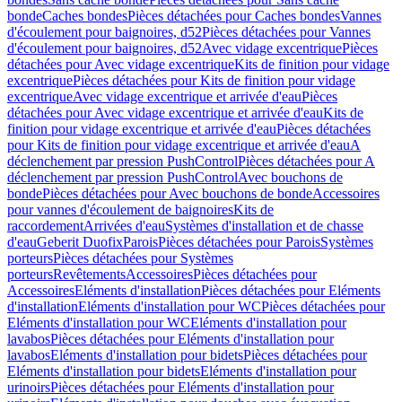
bonde
Caches bondes
Pièces détachées pour Caches bondes
Vannes
d'écoulement pour baignoires, d52
Pièces détachées pour Vannes
d'écoulement pour baignoires, d52
Avec vidage excentrique
Pièces
détachées pour Avec vidage excentrique
Kits de finition pour vidage
excentrique
Pièces détachées pour Kits de finition pour vidage
excentrique
Avec vidage excentrique et arrivée d'eau
Pièces
détachées pour Avec vidage excentrique et arrivée d'eau
Kits de
finition pour vidage excentrique et arrivée d'eau
Pièces détachées
pour Kits de finition pour vidage excentrique et arrivée d'eau
A
déclenchement par pression PushControl
Pièces détachées pour A
déclenchement par pression PushControl
Avec bouchons de
bonde
Pièces détachées pour Avec bouchons de bonde
Accessoires
pour vannes d'écoulement de baignoires
Kits de
raccordement
Arrivées d'eau
Systèmes d'installation et de chasse
d'eau
Geberit Duofix
Parois
Pièces détachées pour Parois
Systèmes
porteurs
Pièces détachées pour Systèmes
porteurs
Revêtements
Accessoires
Pièces détachées pour
Accessoires
Eléments d'installation
Pièces détachées pour Eléments
d'installation
Eléments d'installation pour WC
Pièces détachées pour
Eléments d'installation pour WC
Eléments d'installation pour
lavabos
Pièces détachées pour Eléments d'installation pour
lavabos
Eléments d'installation pour bidets
Pièces détachées pour
Eléments d'installation pour bidets
Eléments d'installation pour
urinoirs
Pièces détachées pour Eléments d'installation pour