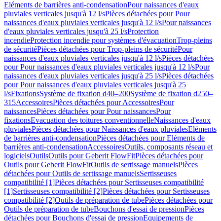
Eléments de barrières anti-condensation
Pour naissances d'eaux
pluviales verticales jusqu'à 12 l/s
Pièces détachées pour Pour
naissances d'eaux pluviales verticales jusqu'à 12 l/s
Pour naissances
d'eaux pluviales verticales jusqu'à 25 l/s
Protection
incendie
Protection incendie pour systèmes d'évacuation
Trop-pleins
de sécurité
Pièces détachées pour Trop-pleins de sécurité
Pour
naissances d'eaux pluviales verticales jusqu'à 12 l/s
Pièces détachées
pour Pour naissances d'eaux pluviales verticales jusqu'à 12 l/s
Pour
naissances d'eaux pluviales verticales jusqu'à 25 l/s
Pièces détachées
pour Pour naissances d'eaux pluviales verticales jusqu'à 25
l/s
Fixations
Système de fixation d40–200
Système de fixation d250–
315
Accessoires
Pièces détachées pour Accessoires
Pour
naissances
Pièces détachées pour Pour naissances
Pour
fixations
Evacuation des toitures conventionnelle
Naissances d'eaux
pluviales
Pièces détachées pour Naissances d'eaux pluviales
Eléments
de barrières anti-condensation
Pièces détachées pour Eléments de
barrières anti-condensation
Accessoires
Outils, composants réseau et
logiciels
Outils
Outils pour Geberit FlowFit
Pièces détachées pour
Outils pour Geberit FlowFit
Outils de sertissage manuels
Pièces
détachées pour Outils de sertissage manuels
Sertisseuses
compatibilité [1]
Pièces détachées pour Sertisseuses compatibilité
[1]
Sertisseuses compatibilité [2]
Pièces détachées pour Sertisseuses
compatibilité [2]
Outils de préparation de tube
Pièces détachées pour
Outils de préparation de tube
Bouchons d'essai de pression
Pièces
détachées pour Bouchons d'essai de pression
Equipements de