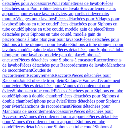
détachées pour Accessoires
Pour robinetteries de lavabo
Pièces
détachées pour Pour robinetteries de lavabo
Raccordements aux
appareils pour espace lavabo, éviers, appareils et déversoirs
muraux
Vidages pour lavabos
Pièces détachées pour Vidages pour
lavabos
Siphons en tube coudé
Pièces détachées pour Siphons en
tube coudé
Siphons en tube coudé, modèle gain de place
Pièces
détachées pour Siphons en tube coudé, modèle gain de
place
Siphons à tube plongeur pour lavabos
Pièces détachées pour
Siphons à tube plongeur pour lavabos
Siphons à tube plongeur pour
lavabos, modèle gain de place
Pièces détachées pour Siphons à tube
plongeur pour lavabos, modèle gain de place
Siphons à
encastrer
Pièces détachées pour Siphons à encastrer
Raccordements
de lavabo
Pièces détachées pour Raccordements de lavabo
Manchons
de raccordement
Coudes de
raccordement
Recouvrements
Raccords
Pièces détachées pour
Raccords
Joints
Tubes de trop-plein
Rallonges
Vannes d'écoulement
pour éviers
Pièces détachées pour Vannes d'écoulement pour
éviers
Siphons en tube coudé
Pièces détachées pour Siphons en tube
coudé
Siphons à double chambre
Pièces détachées pour Siphons à
double chambre
Siphons pour évier
Pièces détachées pour Siphons
pour évier
Manchons de raccordement
Pièces détachées pour
Manchons de raccordement
Accessoires
Pièces détachées pour
Accessoires
Vannes d'écoulement pour appareils
Pièces détachées
pour Vannes d'écoulement pour appareils
Siphons en tube
coudé
Pièces détachées pour Siphons en tube coudé
Siphons à