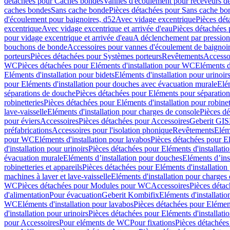
détachées pour Caches bondes
Vannes d'écoulement pour receveurs d
caches bondes
Sans cache bonde
Pièces détachées pour Sans cache bo
d'écoulement pour baignoires, d52
Avec vidage excentrique
Pièces dét
excentrique
Avec vidage excentrique et arrivée d'eau
Pièces détachées 
pour vidage excentrique et arrivée d'eau
A déclenchement par pressio
bouchons de bonde
Accessoires pour vannes d'écoulement de baignoi
porteurs
Pièces détachées pour Systèmes porteurs
Revêtements
Accesso
WC
Pièces détachées pour Eléments d'installation pour WC
Eléments d
Eléments d'installation pour bidets
Eléments d'installation pour urinoir
pour Eléments d'installation pour douches avec évacuation murale
Elé
séparations de douche
Pièces détachées pour Eléments pour séparatio
robinetteries
Pièces détachées pour Eléments d'installation pour robinet
lave-vaisselle
Eléments d'installation pour charges de console
Pièces dé
pour éviers
Accessoires
Pièces détachées pour Accessoires
Geberit GIS
préfabrications
Accessoires pour l'isolation phonique
Revêtements
Eléme
pour WC
Eléments d'installation pour lavabos
Pièces détachées pour El
d'installation pour urinoirs
Pièces détachées pour Eléments d'installatio
évacuation murale
Eléments d’installation pour douches
Eléments d’ins
robinetteries et appareils
Pièces détachées pour Eléments d'installation 
machines à laver et lave-vaisselle
Eléments d'installation pour charges
WC
Pièces détachées pour Modules pour WC
Accessoires
Pièces détac
d'alimentation
Pour évacuation
Geberit Kombifix
Eléments d'installatio
WC
Eléments d'installation pour lavabos
Pièces détachées pour Elément
d'installation pour urinoirs
Pièces détachées pour Eléments d'installatio
pour Accessoires
Pour eléments de WC
Pour fixations
Pièces détachées