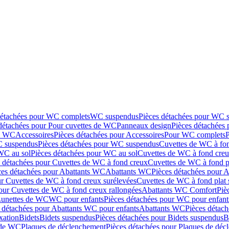
détachées pour WC complets
WC suspendus
Pièces détachées pour WC 
détachées pour Pour cuvettes de WC
Panneaux design
Pièces détachées
de WC
Accessoires
Pièces détachées pour Accessoires
Pour WC complets
 suspendus
Pièces détachées pour WC suspendus
Cuvettes de WC à fo
WC au sol
Pièces détachées pour WC au sol
Cuvettes de WC à fond creux
s détachées pour Cuvettes de WC à fond creux
Cuvettes de WC à fond p
ces détachées pour Abattants WC
Abattants WC
Pièces détachées pour 
ur Cuvettes de WC à fond creux surélevées
Cuvettes de WC à fond plat 
our Cuvettes de WC à fond creux rallongées
Abattants WC Comfort
Piè
Lunettes de WC
WC pour enfants
Pièces détachées pour WC pour enfant
 détachées pour Abattants WC pour enfants
Abattants WC
Pièces détac
ixation
Bidets
Bidets suspendus
Pièces détachées pour Bidets suspendus
B
 de WC
Plaques de déclenchement
Pièces détachées pour Plaques de dé