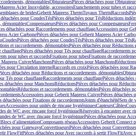
accordements, démontables
Obturateurs
Pièces détachées pour Obturateur
Mapress Acier Inoxydable, accessoires
Etanchements pour tubes et racc
ssemblages de brides
Geberit Mapress Therm
Tuyaux Therm
Raccords
Piè
 détachées pour Coudes
Tés
Pièces détachées pour Tés
Réductions indém
s, démontables
Compensateurs
Pièces détachées pour Compensateurs
Fer
ces détachées pour Raccordements pour chauffage
Accessoires pour Ge
ress Acier Carbone
Pièces détachées pour Geberit Mapress Acier Carb
ns
Coudes
Pièces détachées pour Coudes
Tés
Pièces détachées pour Tés
Ra
ions et raccordements, démontables
Pièces détachées pour Réductions 
r chauffage
Pièces détachées pour Tés pour chauffage
Raccordements po
ts pour tubes et raccords
Fixations pour tubes
Fixations de raccordeme
t Mapress Cuivre
Manchons
Pièces détachées pour Manchons
Réduction
ées pour Circulation interne
Raccords en croix
Pièces détachées pour Ra
Pièces détachées pour Réductions et raccordements, démontables
Obtura
our Tés pour chauffage
Raccordements pour chauffage
Pièces détachées
es détachées pour Manchons
Réductions
Pièces détachées pour Réducti
montables
Réductions et raccordements, démontables
Pièces détachées p
cordements
Accessoires pour Geberit Mapress Cuivre
Pièces détachées 
s détachées pour Fixations de raccordements
Joints d'étanchéité
Sets de 
ues
Accessoires pour unités de rinçage hygiéniques
Capteurs
Câbles
Couve
des de WC avec rinçage forcé hygiénique
Réservoirs à encastrer avec r
mandes de WC avec rinçage forcé hygiénique
Pièces détachées pour Acc
 Blocs d’alimentation
Composants réseau
Accessoires Geberit Connect p
achées pour Gateways
Convertisseurs
Pièces détachées pour Convertisse
rtir FlowFit
Pièces détachées pour Avec raccords à sertir FlowFit
Avec r