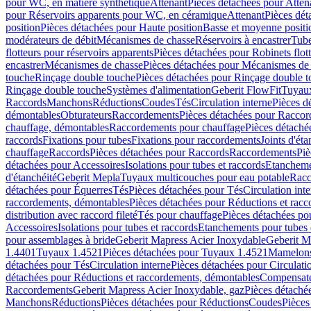
pour WC, en matière synthétique
Attenant
Pièces détachées pour Atten
pour Réservoirs apparents pour WC, en céramique
Attenant
Pièces dét
position
Pièces détachées pour Haute position
Basse et moyenne positi
modérateurs de débit
Mécanismes de chasse
Réservoirs à encastrer
Tube
flotteurs pour réservoirs apparents
Pièces détachées pour Robinets flott
encastrer
Mécanismes de chasse
Pièces détachées pour Mécanismes de
touche
Rinçage double touche
Pièces détachées pour Rinçage double 
Rinçage double touche
Systèmes d'alimentation
Geberit FlowFit
Tuyaux
Raccords
Manchons
Réductions
Coudes
Tés
Circulation interne
Pièces d
démontables
Obturateurs
Raccordements
Pièces détachées pour Racco
chauffage, démontables
Raccordements pour chauffage
Pièces détaché
raccords
Fixations pour tubes
Fixations pour raccordements
Joints d'éta
chauffage
Raccords
Pièces détachées pour Raccords
Raccordements
Piè
détachées pour Accessoires
Isolations pour tubes et raccords
Etanchemen
d'étanchéité
Geberit Mepla
Tuyaux multicouches pour eau potable
Racc
détachées pour Équerres
Tés
Pièces détachées pour Tés
Circulation int
raccordements, démontables
Pièces détachées pour Réductions et rac
distribution avec raccord fileté
Tés pour chauffage
Pièces détachées po
Accessoires
Isolations pour tubes et raccords
Etanchements pour tubes 
pour assemblages à bride
Geberit Mapress Acier Inoxydable
Geberit M
1.4401
Tuyaux 1.4521
Pièces détachées pour Tuyaux 1.4521
Mamelon
détachées pour Tés
Circulation interne
Pièces détachées pour Circulati
détachées pour Réductions et raccordements, démontables
Compensat
Raccordements
Geberit Mapress Acier Inoxydable, gaz
Pièces détaché
Manchons
Réductions
Pièces détachées pour Réductions
Coudes
Pièces