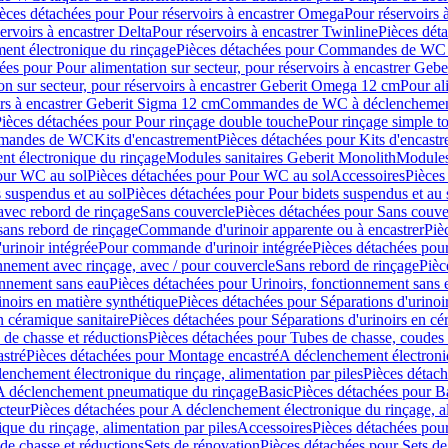
èces détachées pour Pour réservoirs à encastrer Omega
Pour réservoirs 
ervoirs à encastrer Delta
Pour réservoirs à encastrer Twinline
Pièces déta
t électronique du rinçage
Pièces détachées pour Commandes de WC à
ées pour Pour alimentation sur secteur, pour réservoirs à encastrer Geb
on sur secteur, pour réservoirs à encastrer Geberit Omega 12 cm
Pour al
irs à encastrer Geberit Sigma 12 cm
Commandes de WC à déclenchement
ièces détachées pour Pour rinçage double touche
Pour rinçage simple t
ommandes de WC
Kits d'encastrement
Pièces détachées pour Kits d'encast
t électronique du rinçage
Modules sanitaires Geberit Monolith
Modules
our WC au sol
Pièces détachées pour Pour WC au sol
Accessoires
Pièces
 suspendus et au sol
Pièces détachées pour Pour bidets suspendus et au 
avec rebord de rinçage
Sans couvercle
Pièces détachées pour Sans couve
sans rebord de rinçage
Commande d'urinoir apparente ou à encastrer
Piè
rinoir intégrée
Pour commande d'urinoir intégrée
Pièces détachées pou
nnement avec rinçage, avec / pour couvercle
Sans rebord de rinçage
Pièc
onnement sans eau
Pièces détachées pour Urinoirs, fonctionnement sans 
inoirs en matière synthétique
Pièces détachées pour Séparations d'urinoi
n céramique sanitaire
Pièces détachées pour Séparations d'urinoirs en cé
 de chasse et réductions
Pièces détachées pour Tubes de chasse, coudes 
stré
Pièces détachées pour Montage encastré
A déclenchement électroniq
enchement électronique du rinçage, alimentation par piles
Pièces détach
 A déclenchement pneumatique du rinçage
Basic
Pièces détachées pour B
cteur
Pièces détachées pour A déclenchement électronique du rinçage, al
que du rinçage, alimentation par piles
Accessoires
Pièces détachées pou
de chasse et réductions
Sets de rénovation
Pièces détachées pour Sets de