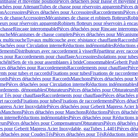
ant
Basse et moyenne position
Pièces détachées pour Basse et moyenne 
achées pour Attenant
Tubes de chasse pour réservoirs apparents
Pièces d
on
Accessoires
Pièces détachées pour Accessoires
Raccordements
Pièces 
s de chasse
Accessoires
Mécanismes de chasse et robinets flotteurs
Robin
eurs pour réservoirs apparents
Robinets flotteurs pour réservoirs à encas
 chasse
Rinçage interrompable
Pièces détachées pour Rinçage interromp
touche
Mécanismes de chasse complets
Pièces détachées pour Mécanisme
 multicouche
Tuyaux multicouche avec résistance chauffante
Raccords
étachées pour Circulation interne
Réductions indémontables
Réductions e
rdements
Distributeurs avec raccordement à visser
Répartiteur avec raccor
es pour Raccordements pour chauffage
Accessoires
Isolations pour tubes
nchéité
Sets de vis pour assemblages à bride
Consommables
Geberit Push
ces détachées pour Raccordements
Raccordements pour chauffage
Pièce
ts pour tubes et raccords
Fixations pour tubes
Fixations de raccordeme
ords
Pièces détachées pour Raccords
Manchons
Pièces détachées pour 
erne
Pièces détachées pour Circulation interne
Réductions indémontables
cordements, démontables
Obturateurs
Pièces détachées pour Obturateurs
R
ur Tés pour chauffage
Raccordements pour chauffage
Pièces détachées 
et raccords
Fixations pour tubes
Fixations de raccordements
Pièces détac
apress Acier Inoxydable
Pièces détachées pour Geberit Mapress Acier 
s
Manchons
Pièces détachées pour Manchons
Réductions
Pièces détaché
on interne
Réductions indémontables
Pièces détachées pour Réductions 
eurs
Pièces détachées pour Compensateurs
Obturateurs
Pièces détachées 
es pour Geberit Mapress Acier Inoxydable, gaz
Tubes 1.4401
Pièces dét
 détachées pour Coudes
Tés
Pièces détachées pour Tés
Réductions indém