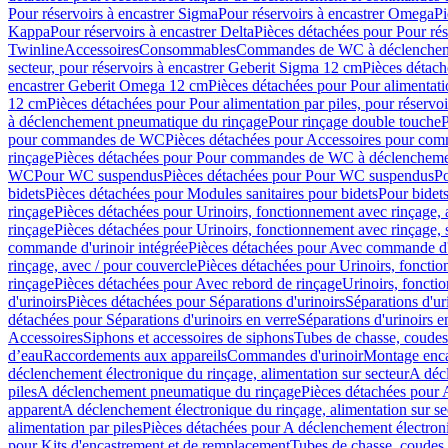
Pour réservoirs à encastrer Sigma
Pour réservoirs à encastrer Omega
Pi
Kappa
Pour réservoirs à encastrer Delta
Pièces détachées pour Pour rés
Twinline
Accessoires
Consommables
Commandes de WC à déclenchemen
secteur, pour réservoirs à encastrer Geberit Sigma 12 cm
Pièces détach
encastrer Geberit Omega 12 cm
Pièces détachées pour Pour alimentati
12 cm
Pièces détachées pour Pour alimentation par piles, pour réservo
à déclenchement pneumatique du rinçage
Pour rinçage double touche
P
pour commandes de WC
Pièces détachées pour Accessoires pour c
rinçage
Pièces détachées pour Pour commandes de WC à déclenchemen
WC
Pour WC suspendus
Pièces détachées pour Pour WC suspendus
P
bidets
Pièces détachées pour Modules sanitaires pour bidets
Pour bidets
rinçage
Pièces détachées pour Urinoirs, fonctionnement avec rinçage, 
rinçage
Pièces détachées pour Urinoirs, fonctionnement avec rinçage, 
commande d'urinoir intégrée
Pièces détachées pour Avec commande d'u
rinçage, avec / pour couvercle
Pièces détachées pour Urinoirs, fonctio
rinçage
Pièces détachées pour Avec rebord de rinçage
Urinoirs, foncti
d'urinoirs
Pièces détachées pour Séparations d'urinoirs
Séparations d'ur
détachées pour Séparations d'urinoirs en verre
Séparations d'urinoirs e
Accessoires
Siphons et accessoires de siphons
Tubes de chasse, coudes
d’eau
Raccordements aux appareils
Commandes d'urinoir
Montage enca
déclenchement électronique du rinçage, alimentation sur secteur
A décl
piles
A déclenchement pneumatique du rinçage
Pièces détachées pour
apparent
A déclenchement électronique du rinçage, alimentation sur se
alimentation par piles
Pièces détachées pour A déclenchement électroni
pour Kits d'encastrement et de remplacement
Tubes de chasse, coudes 