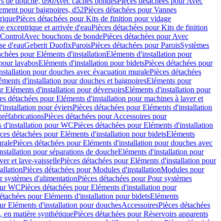
rs de douche, d90
Avec caches bondes
Pièces détachées pour Avec
ement pour baignoires, d52
Pièces détachées pour Vannes
trique
Pièces détachées pour Kits de finition pour vidage
ge excentrique et arrivée d'eau
Pièces détachées pour Kits de finition
hControl
Avec bouchons de bonde
Pièces détachées pour Avec
se d'eau
Geberit Duofix
Parois
Pièces détachées pour Parois
Systèmes
achées pour Eléments d'installation
Eléments d'installation pour
 pour lavabos
Eléments d'installation pour bidets
Pièces détachées pour
nstallation pour douches avec évacuation murale
Pièces détachées
ments d'installation pour douches et baignoires
Eléments pour
r Eléments d'installation pour déversoirs
Eléments d'installation pour
es détachées pour Eléments d'installation pour machines à laver et
installation pour éviers
Pièces détachées pour Eléments d'installation
réfabrications
Pièces détachées pour Accessoires pour
 d'installation pour WC
Pièces détachées pour Eléments d'installation
ces détachées pour Eléments d'installation pour bidets
Eléments
urale
Pièces détachées pour Eléments d'installation pour douches avec
nstallation pour séparations de douche
Eléments d'installation pour
er et lave-vaisselle
Pièces détachées pour Eléments d'installation pour
allation
Pièces détachées pour Modules d'installation
Modules pour
r systèmes d'alimentation
Pièces détachées pour Pour systèmes
pour WC
Pièces détachées pour Eléments d'installation pour
étachées pour Eléments d'installation pour bidets
Eléments
ur Eléments d'installation pour douches
Accessoires
Pièces détachées
 en matière synthétique
Pièces détachées pour Réservoirs apparents