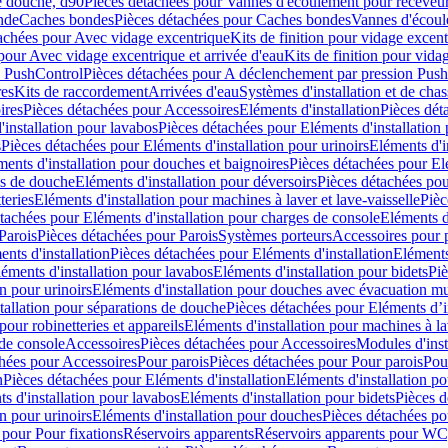
e douche, d90
Pièces détachées pour Vannes d'écoulement pour receveu
nde
Caches bondes
Pièces détachées pour Caches bondes
Vannes d'écoul
achées pour Avec vidage excentrique
Kits de finition pour vidage excen
pour Avec vidage excentrique et arrivée d'eau
Kits de finition pour vida
n PushControl
Pièces détachées pour A déclenchement par pression Pus
res
Kits de raccordement
Arrivées d'eau
Systèmes d'installation et de chas
ires
Pièces détachées pour Accessoires
Eléments d'installation
Pièces dét
'installation pour lavabos
Pièces détachées pour Eléments d'installation
s
Pièces détachées pour Eléments d'installation pour urinoirs
Eléments d'i
ments d'installation pour douches et baignoires
Pièces détachées pour Elé
ns de douche
Eléments d'installation pour déversoirs
Pièces détachées pou
teries
Eléments d'installation pour machines à laver et lave-vaisselle
Pièc
tachées pour Eléments d'installation pour charges de console
Eléments d'
Parois
Pièces détachées pour Parois
Systèmes porteurs
Accessoires pour p
nts d'installation
Pièces détachées pour Eléments d'installation
Eléments
éments d'installation pour lavabos
Eléments d'installation pour bidets
Piè
n pour urinoirs
Eléments d'installation pour douches avec évacuation m
tallation pour séparations de douche
Pièces détachées pour Eléments d’i
pour robinetteries et appareils
Eléments d'installation pour machines à lav
 de console
Accessoires
Pièces détachées pour Accessoires
Modules d'inst
hées pour Accessoires
Pour parois
Pièces détachées pour Pour parois
Pou
n
Pièces détachées pour Eléments d'installation
Eléments d'installation 
s d'installation pour lavabos
Eléments d'installation pour bidets
Pièces d
n pour urinoirs
Eléments d'installation pour douches
Pièces détachées po
 pour Pour fixations
Réservoirs apparents
Réservoirs apparents pour WC,