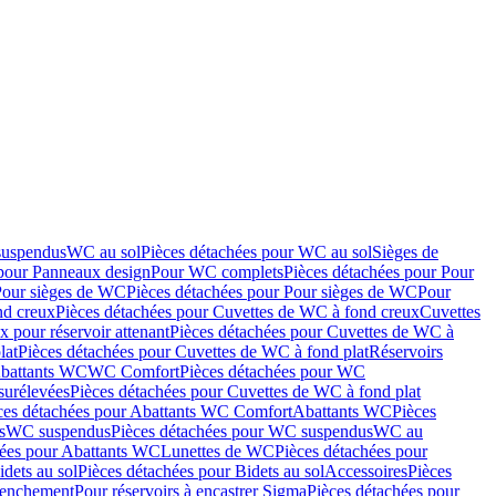
suspendus
WC au sol
Pièces détachées pour WC au sol
Sièges de
 pour Panneaux design
Pour WC complets
Pièces détachées pour Pour
Pour sièges de WC
Pièces détachées pour Pour sièges de WC
Pour
nd creux
Pièces détachées pour Cuvettes de WC à fond creux
Cuvettes
 pour réservoir attenant
Pièces détachées pour Cuvettes de WC à
lat
Pièces détachées pour Cuvettes de WC à fond plat
Réservoirs
Abattants WC
WC Comfort
Pièces détachées pour WC
surélevées
Pièces détachées pour Cuvettes de WC à fond plat
ces détachées pour Abattants WC Comfort
Abattants WC
Pièces
s
WC suspendus
Pièces détachées pour WC suspendus
WC au
hées pour Abattants WC
Lunettes de WC
Pièces détachées pour
idets au sol
Pièces détachées pour Bidets au sol
Accessoires
Pièces
clenchement
Pour réservoirs à encastrer Sigma
Pièces détachées pour