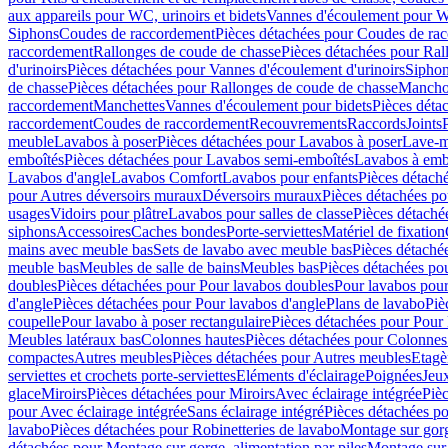
aux appareils pour WC, urinoirs et bidets
Vannes d'écoulement pour W
Siphons
Coudes de raccordement
Pièces détachées pour Coudes de ra
raccordement
Rallonges de coude de chasse
Pièces détachées pour Ral
d'urinoirs
Pièces détachées pour Vannes d'écoulement d'urinoirs
Siphon
de chasse
Pièces détachées pour Rallonges de coude de chasse
Mancho
raccordement
Manchettes
Vannes d'écoulement pour bidets
Pièces déta
raccordement
Coudes de raccordement
Recouvrements
Raccords
Joints
meuble
Lavabos à poser
Pièces détachées pour Lavabos à poser
Lave-m
emboîtés
Pièces détachées pour Lavabos semi-emboîtés
Lavabos à emb
Lavabos d'angle
Lavabos Comfort
Lavabos pour enfants
Pièces détach
pour Autres déversoirs muraux
Déversoirs muraux
Pièces détachées p
usages
Vidoirs pour plâtre
Lavabos pour salles de classe
Pièces détaché
siphons
Accessoires
Caches bondes
Porte-serviettes
Matériel de fixation
mains avec meuble bas
Sets de lavabo avec meuble bas
Pièces détaché
meuble bas
Meubles de salle de bains
Meubles bas
Pièces détachées po
doubles
Pièces détachées pour Pour lavabos doubles
Pour lavabos pou
d'angle
Pièces détachées pour Pour lavabos d'angle
Plans de lavabo
Piè
coupelle
Pour lavabo à poser rectangulaire
Pièces détachées pour Pour 
Meubles latéraux bas
Colonnes hautes
Pièces détachées pour Colonnes
compactes
Autres meubles
Pièces détachées pour Autres meubles
Etagè
serviettes et crochets porte-serviettes
Eléments d'éclairage
Poignées
Jeu
glace
Miroirs
Pièces détachées pour Miroirs
Avec éclairage intégrée
Pièc
pour Avec éclairage intégrée
Sans éclairage intégré
Pièces détachées po
lavabo
Pièces détachées pour Robinetteries de lavabo
Montage sur gorg
détachées pour Montage sur gorge, alimentation par piles
Montage sur 