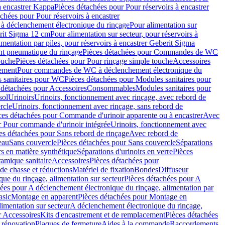
à encastrer Kappa
Pièces détachées pour Pour réservoirs à encastrer
chées pour Pour réservoirs à encastrer
 déclenchement électronique du rinçage
Pour alimentation sur
erit Sigma 12 cm
Pour alimentation sur secteur, pour réservoirs à
imentation par piles, pour réservoirs à encastrer Geberit Sigma
 pneumatique du rinçage
Pièces détachées pour Commandes de WC
ouche
Pièces détachées pour Pour rinçage simple touche
Accessoires
rement
Pour commandes de WC à déclenchement électronique du
 sanitaires pour WC
Pièces détachées pour Modules sanitaires pour
 détachées pour Accessoires
Consommables
Modules sanitaires pour
sol
Urinoirs
Urinoirs, fonctionnement avec rinçage, avec rebord de
rcle
Urinoirs, fonctionnement avec rinçage, sans rebord de
ces détachées pour Commande d'urinoir apparente ou à encastrer
Avec
r Pour commande d'urinoir intégrée
Urinoirs, fonctionnement avec
es détachées pour Sans rebord de rinçage
Avec rebord de
eau
Sans couvercle
Pièces détachées pour Sans couvercle
Séparations
rs en matière synthétique
Séparations d'urinoirs en verre
Pièces
ramique sanitaire
Accessoires
Pièces détachées pour
de chasse et réductions
Matériel de fixation
Bondes
Diffuseur
ue du rinçage, alimentation sur secteur
Pièces détachées pour A
ées pour A déclenchement électronique du rinçage, alimentation par
asic
Montage en apparent
Pièces détachées pour Montage en
imentation sur secteur
A déclenchement électronique du rinçage,
r Accessoires
Kits d'encastrement et de remplacement
Pièces détachées
 rénovation
Plaques de fermeture
Aides à la commande
Raccordements