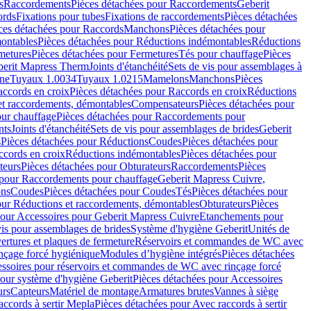
s
Raccordements
Pièces détachées pour Raccordements
Geberit
ords
Fixations pour tubes
Fixations de raccordements
Pièces détachées
ces détachées pour Raccords
Manchons
Pièces détachées pour
ontables
Pièces détachées pour Réductions indémontables
Réductions
metures
Pièces détachées pour Fermetures
Tés pour chauffage
Pièces
berit Mapress Therm
Joints d'étanchéité
Sets de vis pour assemblages à
one
Tuyaux 1.0034
Tuyaux 1.0215
Mamelons
Manchons
Pièces
ccords en croix
Pièces détachées pour Raccords en croix
Réductions
et raccordements, démontables
Compensateurs
Pièces détachées pour
ur chauffage
Pièces détachées pour Raccordements pour
nts
Joints d'étanchéité
Sets de vis pour assemblages de brides
Geberit
s
Pièces détachées pour Réductions
Coudes
Pièces détachées pour
ccords en croix
Réductions indémontables
Pièces détachées pour
teurs
Pièces détachées pour Obturateurs
Raccordements
Pièces
 pour Raccordements pour chauffage
Geberit Mapress Cuivre,
ons
Coudes
Pièces détachées pour Coudes
Tés
Pièces détachées pour
our Réductions et raccordements, démontables
Obturateurs
Pièces
pour Accessoires pour Geberit Mapress Cuivre
Etanchements pour
vis pour assemblages de brides
Système d'hygiène Geberit
Unités de
rtures et plaques de fermeture
Réservoirs et commandes de WC avec
inçage forcé hygiénique
Modules d’hygiène intégrés
Pièces détachées
essoires pour réservoirs et commandes de WC avec rinçage forcé
our système d'hygiène Geberit
Pièces détachées pour Accessoires
urs
Capteurs
Matériel de montage
Armatures brutes
Vannes à siège
accords à sertir Mepla
Pièces détachées pour Avec raccords à sertir