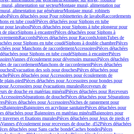
mural, alimentation sur secteur
Montage mural, alimentation par
ural, alimentation par générateur
Montage mural, robinets
vabo
Pièces détachées pour Pour robinetteries de lavabo
Raccordements
hons en tube coudé
Pièces détachées pour Siphons en tube
ur pour lavabos
Pièces détachées pour Siphons à tube plongeur pour
n de place
Siphons à encastrer
Pièces détachées pour Siphons à
uvrements
Raccords
Pièces détachées pour Raccords
Joints
Tubes de
tachées pour Siphons en tube coudé
Siphons à double chambre
Pièces
achées pour Manchons de raccordement
Accessoires
Pièces détachées
 détachées pour Siphons en tube coudé
Siphons à encastrer
Pièces
soires
Vannes d'écoulement pour déversoirs muraux
Pièces détachées
udes de raccordement
Manchons de raccordement
Pièces détachées
ouches
Evacuation des sols pour douches
Pièces détachées pour
uche
Pièces détachées pour Accessoires pour écoulements de
e plain-pied
Pièces détachées pour Accessoires pour bondes pour
 pour Accessoires pour évacuations murales
Receveurs de
urs de douche en matériau minéral
Pièces détachées pour Receveurs
n
Accessoires
Séparations de douche
Pièces détachées pour Séparations
res
Pièces détachées pour Accessoires
Niches de rangement pour
es
Baignoires
Baignoires en acrylique sanitaire
Pièces détachées pour
es détachées pour Baignoires en matériau minéral
Baignoires pour
e traverses et fixations murales
Pièces détachées pour Jeux de pieds et
s
Vannes d'écoulement pour receveurs de douche, d52
Pièces détachées
èces détachées pour Sans cache bonde
Caches bondes
Pièces