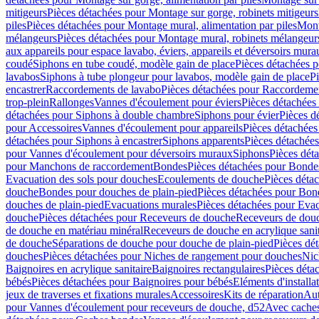
mitigeurs
Pièces détachées pour Montage sur gorge, robinets mitigeurs
piles
Pièces détachées pour Montage mural, alimentation par piles
Mont
mélangeurs
Pièces détachées pour Montage mural, robinets mélangeur
aux appareils pour espace lavabo, éviers, appareils et déversoirs mura
coudé
Siphons en tube coudé, modèle gain de place
Pièces détachées p
lavabos
Siphons à tube plongeur pour lavabos, modèle gain de place
P
encastrer
Raccordements de lavabo
Pièces détachées pour Raccordeme
trop-plein
Rallonges
Vannes d'écoulement pour éviers
Pièces détachées
détachées pour Siphons à double chambre
Siphons pour évier
Pièces d
pour Accessoires
Vannes d'écoulement pour appareils
Pièces détachées
détachées pour Siphons à encastrer
Siphons apparents
Pièces détachée
pour Vannes d'écoulement pour déversoirs muraux
Siphons
Pièces dét
pour Manchons de raccordement
Bondes
Pièces détachées pour Bonde
Evacuation des sols pour douches
Ecoulements de douche
Pièces déta
douche
Bondes pour douches de plain-pied
Pièces détachées pour Bon
douches de plain-pied
Evacuations murales
Pièces détachées pour Eva
douche
Pièces détachées pour Receveurs de douche
Receveurs de douch
de douche en matériau minéral
Receveurs de douche en acrylique sanit
de douche
Séparations de douche pour douche de plain-pied
Pièces dé
douches
Pièces détachées pour Niches de rangement pour douches
Nic
Baignoires en acrylique sanitaire
Baignoires rectangulaires
Pièces déta
bébés
Pièces détachées pour Baignoires pour bébés
Eléments d'installa
jeux de traverses et fixations murales
Accessoires
Kits de réparation
Aut
pour Vannes d'écoulement pour receveurs de douche, d52
Avec cache