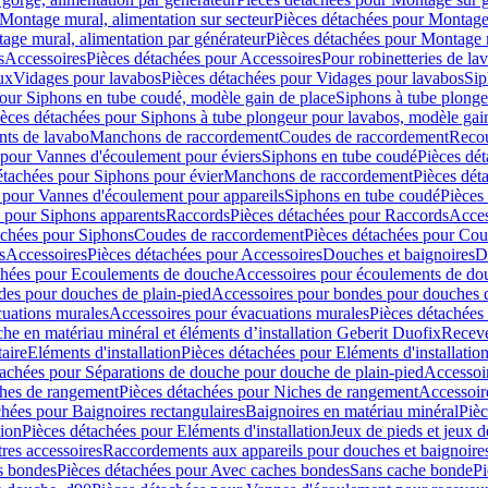
Montage mural, alimentation sur secteur
Pièces détachées pour Montage 
age mural, alimentation par générateur
Pièces détachées pour Montage m
s
Accessoires
Pièces détachées pour Accessoires
Pour robinetteries de la
ux
Vidages pour lavabos
Pièces détachées pour Vidages pour lavabos
Sip
our Siphons en tube coudé, modèle gain de place
Siphons à tube plonge
ièces détachées pour Siphons à tube plongeur pour lavabos, modèle gai
nts de lavabo
Manchons de raccordement
Coudes de raccordement
Reco
 pour Vannes d'écoulement pour éviers
Siphons en tube coudé
Pièces dé
étachées pour Siphons pour évier
Manchons de raccordement
Pièces dét
 pour Vannes d'écoulement pour appareils
Siphons en tube coudé
Pièces
s pour Siphons apparents
Raccords
Pièces détachées pour Raccords
Acces
achées pour Siphons
Coudes de raccordement
Pièces détachées pour Co
s
Accessoires
Pièces détachées pour Accessoires
Douches et baignoires
D
chées pour Ecoulements de douche
Accessoires pour écoulements de do
des pour douches de plain-pied
Accessoires pour bondes pour douches d
cuations murales
Accessoires pour évacuations murales
Pièces détachées
e en matériau minéral et éléments d’installation Geberit Duofix
Receve
aire
Eléments d'installation
Pièces détachées pour Eléments d'installatio
tachées pour Séparations de douche pour douche de plain-pied
Accessoi
hes de rangement
Pièces détachées pour Niches de rangement
Accessoir
chées pour Baignoires rectangulaires
Baignoires en matériau minéral
Pièc
tion
Pièces détachées pour Eléments d'installation
Jeux de pieds et jeux d
res accessoires
Raccordements aux appareils pour douches et baignoire
s bondes
Pièces détachées pour Avec caches bondes
Sans cache bonde
Pi