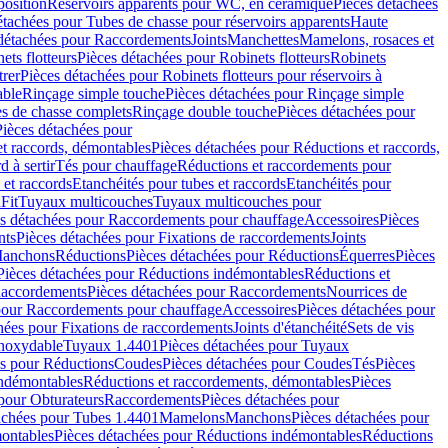
position
Réservoirs apparents pour WC, en céramique
Pièces détachées
étachées pour Tubes de chasse pour réservoirs apparents
Haute
détachées pour Raccordements
Joints
Manchettes
Mamelons, rosaces et
ets flotteurs
Pièces détachées pour Robinets flotteurs
Robinets
trer
Pièces détachées pour Robinets flotteurs pour réservoirs à
able
Rinçage simple touche
Pièces détachées pour Rinçage simple
s de chasse complets
Rinçage double touche
Pièces détachées pour
Pièces détachées pour
t raccords, démontables
Pièces détachées pour Réductions et raccords,
d à sertir
Tés pour chauffage
Réductions et raccordements pour
 et raccords
Etanchéités pour tubes et raccords
Etanchéités pour
Fit
Tuyaux multicouches
Tuyaux multicouches pour
s détachées pour Raccordements pour chauffage
Accessoires
Pièces
nts
Pièces détachées pour Fixations de raccordements
Joints
Manchons
Réductions
Pièces détachées pour Réductions
Équerres
Pièces
Pièces détachées pour Réductions indémontables
Réductions et
accordements
Pièces détachées pour Raccordements
Nourrices de
pour Raccordements pour chauffage
Accessoires
Pièces détachées pour
hées pour Fixations de raccordements
Joints d'étanchéité
Sets de vis
Inoxydable
Tuyaux 1.4401
Pièces détachées pour Tuyaux
es pour Réductions
Coudes
Pièces détachées pour Coudes
Tés
Pièces
indémontables
Réductions et raccordements, démontables
Pièces
pour Obturateurs
Raccordements
Pièces détachées pour
achées pour Tubes 1.4401
Mamelons
Manchons
Pièces détachées pour
ontables
Pièces détachées pour Réductions indémontables
Réductions