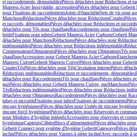
et raccordements, démontables
Pièces détachées pour Réductions et r
Mapress Acier Inoxydable, accessoires
Pièces détachées pour Geberit 
pour Fixations de raccordements
Joints d'étanchéité
Sets de vis pour a
Manchons
Réductions
Pièces détachées pour Réductions
Coudes
Pièces
et raccords, démontables
Pièces détachées pour Réductions et raccord
détachées pour Tés pour chauffage
Raccordements pour chauffage
Piè
bride
Fixations pour tubes
Geberit Mapress Acier Carbone
Geberit Map
détachées pour Manchons
Réductions
Pièces détachées pour Réductio
indémontables
Pièces détachées pour Réductions indémontables
Réduct
Compensateurs
Obturateurs
Pièces détachées pour Obturateurs
Tés pou
chauffage
Accessoires pour Geberit Mapress Acier Carbone
Etanchemen
Mapress Cuivre
Geberit Mapress Cuivre
Pièces détachées pour Geberi
Coudes
Tés
Pièces détachées pour Tés
Circulation interne
Pièces détach
Réductions indémontables
Réductions et raccordements, démontables
détachées pour Raccordements
Tés pour chauffage
Pièces détachées p
gaz
Pièces détachées pour Geberit Mapress Cuivre, gaz
Manchons
Pièc
Tés
Réductions indémontables
Pièces détachées pour Réductions indé
détachées pour Obturateurs
Raccordements
Pièces détachées pour Rac
tubes et raccords
Fixations pour tubes
Fixations de raccordements
Pièce
rinçage hygiéniques
Pièces détachées pour Unités de rinçage hygiéniq
rinçage forcé hygiénique
Pièces détachées pour Réservoirs et comman
pour Modules d’hygiène intégrés
Accessoires pour réservoirs et com
hygiénique
Capteurs
Câbles
Blocs d’alimentation
Pièces détachées pour
Geberit Connect pour système d'hygiène Geberit
Gateways
Pièces dét
incliné
Pièces détachées pour Vannes à siège incliné
Avec raccords à se