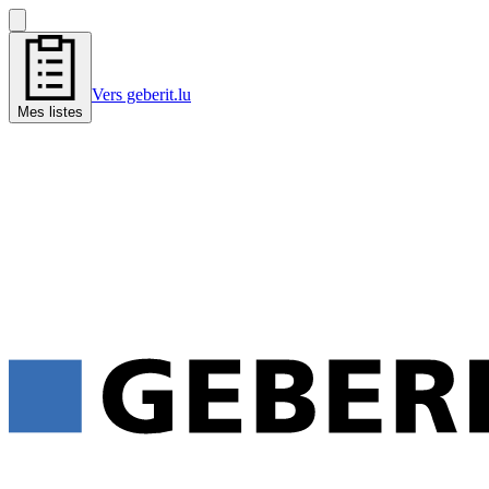
Vers geberit.lu
Mes listes