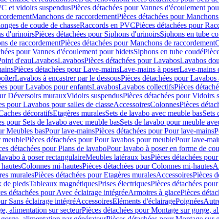
C et vidoirs suspendus
Pièces détachées pour Vannes d'écoulement pou
ccordement
Manchons de raccordement
Pièces détachées pour Manchons
longes de coude de chasse
Raccords en PVC
Pièces détachées pour Ra
s d'urinoirs
Pièces détachées pour Siphons d'urinoirs
Siphons en tube c
ns de raccordement
Pièces détachées pour Manchons de raccordement
C
chées pour Vannes d'écoulement pour bidets
Siphons en tube coudé
Pièc
Point d'eau
Lavabos
Lavabos
Pièces détachées pour Lavabos
Lavabos dou
ains
Pièces détachées pour Lave-mains
Lave-mains à poser
Lave-mains 
oîter
Lavabos à encastrer par le dessous
Pièces détachées pour Lavabos à
ées pour Lavabos pour enfants
Lavabos
Lavabos collectifs
Pièces détaché
our Déversoirs muraux
Vidoirs suspendus
Pièces détachées pour Vidoirs
es pour Lavabos pour salles de classe
Accessoires
Colonnes
Pièces détac
Caches décoratifs
Etagères murales
Sets de lavabo avec meuble bas
Sets 
es pour Sets de lavabo avec meuble bas
Sets de lavabo pour meuble ave
ur Meubles bas
Pour lave-mains
Pièces détachées pour Pour lave-mains
P
r meuble
Pièces détachées pour Pour lavabos pour meuble
Pour lave-mai
ces détachées pour Plans de lavabo
Pour lavabo à poser en forme de cou
lavabo à poser rectangulaire
Meubles latéraux bas
Pièces détachées pour
 hautes
Colonnes mi-hautes
Pièces détachées pour Colonnes mi-hautes
A
res murales
Pièces détachées pour Etagères murales
Accessoires
Pièces d
x de pieds
Tableaux magnétiques
Prises électriques
Pièces détachées pour 
es détachées pour Avec éclairage intégrée
Armoires à glace
Pièces détac
ur Sans éclairage intégré
Accessoires
Eléments d'éclairage
Poignées
Autr
e, alimentation sur secteur
Pièces détachées pour Montage sur gorge, al
gorge, alimentation par générateur
Pièces détachées pour Montage sur g