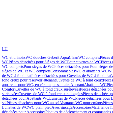
LU
WC et urinoirs
WC-douches Geberit AquaClean
WC complets
Pièces 
WC
Pièces détachées pour Sièges de WC
Pour cuvettes de WC
Pièces 
WC complets
Pour sièges de WC
Pièces détachées pour Pour sièges 
sièges de WC et WC complets
Consommables
WC et abattants WC
WC
de WC à fond plat
Pièces détachées pour Cuvettes de WC à fond plat
fond creux pour réservoir attenant
Cuvettes de WC à fond creux
Pièce
apparents pour WC, en céramique sanitaire
Attenant
Abattants WC
Piè
Comfort
Cuvettes de WC à fond creux surélevées
Pièces détachées po
surélevées
Cuvettes de WC à fond creux rallongées
Pièces détachées p
détachées pour Abattants WC
Lunettes de WC
Pièces détachées pour 
sol
Pièces détachées pour WC au sol
Abattants WC pour enfants
Pièces
Lunettes de WC
WC plain-pied
Avec rinçage
Accessoires
Matériel de f
détachées pour Accessoires
Plaques de déclenchement et commandes