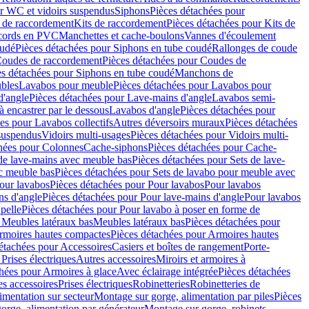
r WC et vidoirs suspendus
Siphons
Pièces détachées pour
 de raccordement
Kits de raccordement
Pièces détachées pour Kits de
ccords en PVC
Manchettes et cache-boulons
Vannes d'écoulement
oudé
Pièces détachées pour Siphons en tube coudé
Rallonges de coude
oudes de raccordement
Pièces détachées pour Coudes de
es détachées pour Siphons en tube coudé
Manchons de
bles
Lavabos pour meuble
Pièces détachées pour Lavabos pour
d'angle
Pièces détachées pour Lave-mains d'angle
Lavabos semi-
 encastrer par le dessous
Lavabos d'angle
Pièces détachées pour
es pour Lavabos collectifs
Autres déversoirs muraux
Pièces détachées
 suspendus
Vidoirs multi-usages
Pièces détachées pour Vidoirs multi-
hées pour Colonnes
Cache-siphons
Pièces détachées pour Cache-
de lave-mains avec meuble bas
Pièces détachées pour Sets de lave-
c meuble bas
Pièces détachées pour Sets de lavabo pour meuble avec
our lavabos
Pièces détachées pour Pour lavabos
Pour lavabos
ns d'angle
Pièces détachées pour Pour lave-mains d'angle
Pour lavabos
pelle
Pièces détachées pour Pour lavabo à poser en forme de
 Meubles latéraux bas
Meubles latéraux bas
Pièces détachées pour
rmoires hautes compactes
Pièces détachées pour Armoires hautes
étachées pour Accessoires
Casiers et boîtes de rangement
Porte-
Prises électriques
Autres accessoires
Miroirs et armoires à
hées pour Armoires à glace
Avec éclairage intégrée
Pièces détachées
es accessoires
Prises électriques
Robinetteries
Robinetteries de
imentation sur secteur
Montage sur gorge, alimentation par piles
Pièces
orge, alimentation par générateur
Montage sur gorge, robinets