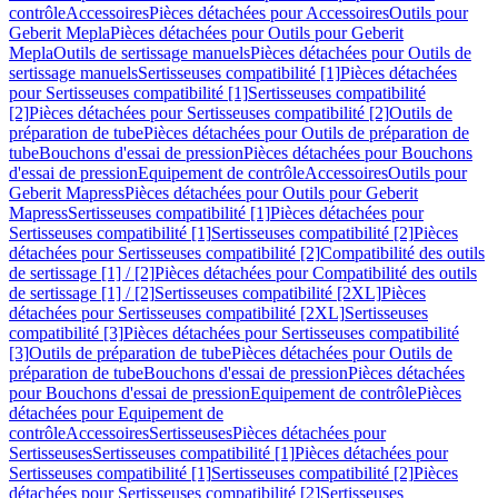
contrôle
Accessoires
Pièces détachées pour Accessoires
Outils pour
Geberit Mepla
Pièces détachées pour Outils pour Geberit
Mepla
Outils de sertissage manuels
Pièces détachées pour Outils de
sertissage manuels
Sertisseuses compatibilité [1]
Pièces détachées
pour Sertisseuses compatibilité [1]
Sertisseuses compatibilité
[2]
Pièces détachées pour Sertisseuses compatibilité [2]
Outils de
préparation de tube
Pièces détachées pour Outils de préparation de
tube
Bouchons d'essai de pression
Pièces détachées pour Bouchons
d'essai de pression
Equipement de contrôle
Accessoires
Outils pour
Geberit Mapress
Pièces détachées pour Outils pour Geberit
Mapress
Sertisseuses compatibilité [1]
Pièces détachées pour
Sertisseuses compatibilité [1]
Sertisseuses compatibilité [2]
Pièces
détachées pour Sertisseuses compatibilité [2]
Compatibilité des outils
de sertissage [1] / [2]
Pièces détachées pour Compatibilité des outils
de sertissage [1] / [2]
Sertisseuses compatibilité [2XL]
Pièces
détachées pour Sertisseuses compatibilité [2XL]
Sertisseuses
compatibilité [3]
Pièces détachées pour Sertisseuses compatibilité
[3]
Outils de préparation de tube
Pièces détachées pour Outils de
préparation de tube
Bouchons d'essai de pression
Pièces détachées
pour Bouchons d'essai de pression
Equipement de contrôle
Pièces
détachées pour Equipement de
contrôle
Accessoires
Sertisseuses
Pièces détachées pour
Sertisseuses
Sertisseuses compatibilité [1]
Pièces détachées pour
Sertisseuses compatibilité [1]
Sertisseuses compatibilité [2]
Pièces
détachées pour Sertisseuses compatibilité [2]
Sertisseuses