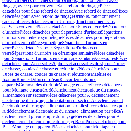
couvercle
Pièces détachées pour Urinoirs, fonctionnement avec
rinçage, avec / pour couvercle
Sans rebord de rinçage
Pièces
détachées pour Sans rebord de rinçage
Avec rebord de rinçage
Pièces
détachées pour Avec rebord de rinçage
Urinoirs, fonctionnement
sans eau
Pièces détachées pour Urinoirs, fonctionnement sans
eau
Sans couvercle
Pièces détachées pour Sans couvercle
Séparations
d'urinoirs
Pièces détachées pour Séparations d'urinoirs
Séparations
d'urinoirs en matière synthétique
Pièces détachées pour Séparations
d'urinoirs en matière synthétique
Séparations d'urinoirs en
verre
Pièces détachées pour Séparations d'urinoirs en
verre
Séparations d'urinoirs en céramique sanitaire
Pièces détachées
pour Séparations d'urinoirs en céramique sanitaire
Accessoires
Pièces
détachées pour Accessoires
Siphons et accessoires de siphons
Tubes
de chasse, coudes de chasse et réductions
Pièces détachées pour
Tubes de chasse, coudes de chasse et réductions
Matériel de
fixation
Bondes
Diffuseur d’eau
Raccordements aux
appareils
Commandes d'urinoir
Montage encastré
Pièces détachées
pour Montage encastré
A déclenchement électronique du rinçage,
alimentation sur secteur
Pièces détachées pour A déclenchement
électronique du rinçage, alimentation sur secteur
A déclenchement
électronique du rinçage, alimentation par piles
Pièces détachées pour
A déclenchement électronique du rinçage, alimentation par piles
A
déclenchement pneumatique du rinçage
Pièces détachées pour A
déclenchement pneumatique du rinçage
Basic
Pièces détachées pour
Basic
Montage en apparent
Pièces détachées pour Montage en