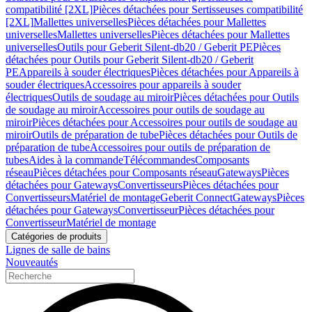
compatibilité [2XL]
Pièces détachées pour Sertisseuses compatibilité
[2XL]
Mallettes universelles
Pièces détachées pour Mallettes
universelles
Mallettes universelles
Pièces détachées pour Mallettes
universelles
Outils pour Geberit Silent-db20 / Geberit PE
Pièces
détachées pour Outils pour Geberit Silent-db20 / Geberit
PE
Appareils à souder électriques
Pièces détachées pour Appareils à
souder électriques
Accessoires pour appareils à souder
électriques
Outils de soudage au miroir
Pièces détachées pour Outils
de soudage au miroir
Accessoires pour outils de soudage au
miroir
Pièces détachées pour Accessoires pour outils de soudage au
miroir
Outils de préparation de tube
Pièces détachées pour Outils de
préparation de tube
Accessoires pour outils de préparation de
tubes
Aides à la commande
Télécommandes
Composants
réseau
Pièces détachées pour Composants réseau
Gateways
Pièces
détachées pour Gateways
Convertisseurs
Pièces détachées pour
Convertisseurs
Matériel de montage
Geberit Connect
Gateways
Pièces
détachées pour Gateways
Convertisseur
Pièces détachées pour
Convertisseur
Matériel de montage
Catégories de produits
Lignes de salle de bains
Nouveautés