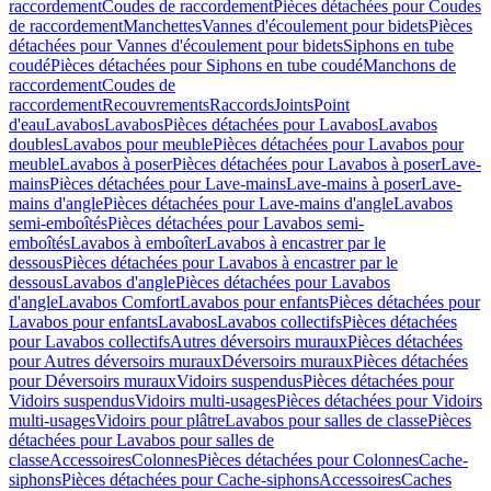
raccordement
Coudes de raccordement
Pièces détachées pour Coudes
de raccordement
Manchettes
Vannes d'écoulement pour bidets
Pièces
détachées pour Vannes d'écoulement pour bidets
Siphons en tube
coudé
Pièces détachées pour Siphons en tube coudé
Manchons de
raccordement
Coudes de
raccordement
Recouvrements
Raccords
Joints
Point
d'eau
Lavabos
Lavabos
Pièces détachées pour Lavabos
Lavabos
doubles
Lavabos pour meuble
Pièces détachées pour Lavabos pour
meuble
Lavabos à poser
Pièces détachées pour Lavabos à poser
Lave-
mains
Pièces détachées pour Lave-mains
Lave-mains à poser
Lave-
mains d'angle
Pièces détachées pour Lave-mains d'angle
Lavabos
semi-emboîtés
Pièces détachées pour Lavabos semi-
emboîtés
Lavabos à emboîter
Lavabos à encastrer par le
dessous
Pièces détachées pour Lavabos à encastrer par le
dessous
Lavabos d'angle
Pièces détachées pour Lavabos
d'angle
Lavabos Comfort
Lavabos pour enfants
Pièces détachées pour
Lavabos pour enfants
Lavabos
Lavabos collectifs
Pièces détachées
pour Lavabos collectifs
Autres déversoirs muraux
Pièces détachées
pour Autres déversoirs muraux
Déversoirs muraux
Pièces détachées
pour Déversoirs muraux
Vidoirs suspendus
Pièces détachées pour
Vidoirs suspendus
Vidoirs multi-usages
Pièces détachées pour Vidoirs
multi-usages
Vidoirs pour plâtre
Lavabos pour salles de classe
Pièces
détachées pour Lavabos pour salles de
classe
Accessoires
Colonnes
Pièces détachées pour Colonnes
Cache-
siphons
Pièces détachées pour Cache-siphons
Accessoires
Caches