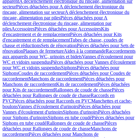
apparent
A déclenchement électronique du rinçage, alimentation sur
secteur
Pièces détachées pour A déclenchement électronique du
rinçage, alimentation sur secteur
A déclenchement électronique du
rinçage, alimentation par piles
Pièces détachées pour A
déclenchement électronique du rinçage, alimentation par
piles
Accessoires
Pièces détachées pour Accessoires
Kits
d'encastrement et de remplacement
Pièces détachées pour Kits
d'encastrement et de remplacement
Tubes de chasse, coudes de
chasse et réductions
Sets de rénovation
Pièces détachées pour Sets de
rénovation
Plaques de fermeture
Aides à la commande
Raccordements
aux appareils pour WC, urinoirs et bidets
Vannes d'écoulement pour
WC et vidoirs suspendus
Pièces détachées pour Vannes d'écoulement
pour WC et vidoirs suspendus
Siphons
Pièces détachées pour
Siphons
Coudes de raccordement
Pièces détachées pour Coudes de
raccordement
Manchons de raccordement
Pièces détachées pour
Manchons de raccordement
Kits de raccordement
Pièces détachées
pour Kits de raccordement
Rallonges de coude de chasse
Pièces
détachées pour Rallonges de coude de chasse
Raccords en
PVC
Pièces détachées pour Raccords en PVC
Manchettes et cache-
boulons
Vannes d'écoulement d'urinoirs
Pièces détachées pour
Vannes d'écoulement d'urinoirs
Siphons d'urinoirs
Pièces détachées
pour Siphons d'urinoirs
Siphons en tube coudé
Pièces détachées pour
Siphons en tube coudé
Rallonges de coude de chasse
Pièces
détachées pour Rallonges de coude de chasse
Manchons de
raccordement
Pièces détachées pour Manchons de