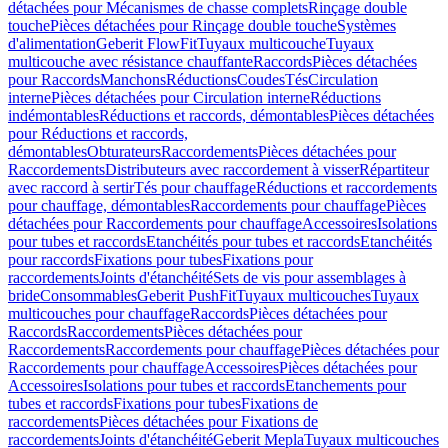
détachées pour Mécanismes de chasse complets
Rinçage double
touche
Pièces détachées pour Rinçage double touche
Systèmes
d'alimentation
Geberit FlowFit
Tuyaux multicouche
Tuyaux
multicouche avec résistance chauffante
Raccords
Pièces détachées
pour Raccords
Manchons
Réductions
Coudes
Tés
Circulation
interne
Pièces détachées pour Circulation interne
Réductions
indémontables
Réductions et raccords, démontables
Pièces détachées
pour Réductions et raccords,
démontables
Obturateurs
Raccordements
Pièces détachées pour
Raccordements
Distributeurs avec raccordement à visser
Répartiteur
avec raccord à sertir
Tés pour chauffage
Réductions et raccordements
pour chauffage, démontables
Raccordements pour chauffage
Pièces
détachées pour Raccordements pour chauffage
Accessoires
Isolations
pour tubes et raccords
Etanchéités pour tubes et raccords
Etanchéités
pour raccords
Fixations pour tubes
Fixations pour
raccordements
Joints d'étanchéité
Sets de vis pour assemblages à
bride
Consommables
Geberit PushFit
Tuyaux multicouches
Tuyaux
multicouches pour chauffage
Raccords
Pièces détachées pour
Raccords
Raccordements
Pièces détachées pour
Raccordements
Raccordements pour chauffage
Pièces détachées pour
Raccordements pour chauffage
Accessoires
Pièces détachées pour
Accessoires
Isolations pour tubes et raccords
Etanchements pour
tubes et raccords
Fixations pour tubes
Fixations de
raccordements
Pièces détachées pour Fixations de
raccordements
Joints d'étanchéité
Geberit Mepla
Tuyaux multicouches