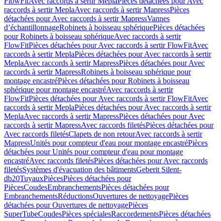
FlowFit
Avec raccords à sertir Mepla
Pièces détachées pour Avec
raccords à sertir Mepla
Avec raccords à sertir Mapress
Pièces
détachées pour Avec raccords à sertir Mapress
Vannes
d’échantillonnage
Robinets à boisseau sphérique
Pièces détachées
pour Robinets à boisseau sphérique
Avec raccords à sertir
FlowFit
Pièces détachées pour Avec raccords à sertir FlowFit
Avec
raccords à sertir Mepla
Pièces détachées pour Avec raccords à sertir
Mepla
Avec raccords à sertir Mapress
Pièces détachées pour Avec
raccords à sertir Mapress
Robinets à boisseau sphérique pour
montage encastré
Pièces détachées pour Robinets à boisseau
sphérique pour montage encastré
Avec raccords à sertir
FlowFit
Pièces détachées pour Avec raccords à sertir FlowFit
Avec
raccords à sertir Mepla
Pièces détachées pour Avec raccords à sertir
Mepla
Avec raccords à sertir Mapress
Pièces détachées pour Avec
raccords à sertir Mapress
Avec raccords filetés
Pièces détachées pour
Avec raccords filetés
Clapets de non retour
Avec raccords à sertir
Mapress
Unités pour compteur d'eau pour montage encastré
Pièces
détachées pour Unités pour compteur d'eau pour montage
encastré
Avec raccords filetés
Pièces détachées pour Avec raccords
filetés
Systèmes d'évacuation des bâtiments
Geberit Silent-
db20
Tuyaux
Pièces
Pièces détachées pour
Pièces
Coudes
Embranchements
Pièces détachées pour
Embranchements
Réductions
Ouvertures de nettoyage
Pièces
détachées pour Ouvertures de nettoyage
Pièces
SuperTube
Coudes
Pièces spéciales
Raccordements
Pièces détachées