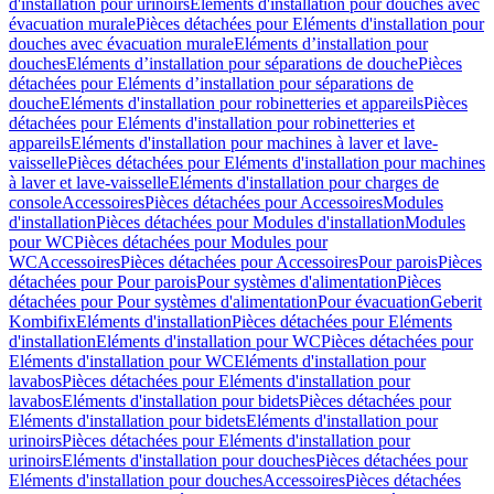
d'installation pour urinoirs
Eléments d'installation pour douches avec
évacuation murale
Pièces détachées pour Eléments d'installation pour
douches avec évacuation murale
Eléments d’installation pour
douches
Eléments d’installation pour séparations de douche
Pièces
détachées pour Eléments d’installation pour séparations de
douche
Eléments d'installation pour robinetteries et appareils
Pièces
détachées pour Eléments d'installation pour robinetteries et
appareils
Eléments d'installation pour machines à laver et lave-
vaisselle
Pièces détachées pour Eléments d'installation pour machines
à laver et lave-vaisselle
Eléments d'installation pour charges de
console
Accessoires
Pièces détachées pour Accessoires
Modules
d'installation
Pièces détachées pour Modules d'installation
Modules
pour WC
Pièces détachées pour Modules pour
WC
Accessoires
Pièces détachées pour Accessoires
Pour parois
Pièces
détachées pour Pour parois
Pour systèmes d'alimentation
Pièces
détachées pour Pour systèmes d'alimentation
Pour évacuation
Geberit
Kombifix
Eléments d'installation
Pièces détachées pour Eléments
d'installation
Eléments d'installation pour WC
Pièces détachées pour
Eléments d'installation pour WC
Eléments d'installation pour
lavabos
Pièces détachées pour Eléments d'installation pour
lavabos
Eléments d'installation pour bidets
Pièces détachées pour
Eléments d'installation pour bidets
Eléments d'installation pour
urinoirs
Pièces détachées pour Eléments d'installation pour
urinoirs
Eléments d'installation pour douches
Pièces détachées pour
Eléments d'installation pour douches
Accessoires
Pièces détachées