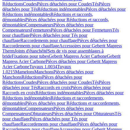
Réductions
Coudes
Pièces détachées pour Coudes
Tés
Pièces
détachées pour Tés
Réductions indémontables
Pièces détachées pour
Réductions indémontables
Réductions et raccords,
démontables
Pièces détachées pour Réductions et raccords,
démontables
Compensateurs
Pièces détachées pour
Compensateurs
Fermetures
Pièces détachées pour Fermetures
Tés
pour chauffage
Pièces détachées pour Tés pour
chauffage
Raccordements pour chauffage
Pièces détachées pour
Raccordements pour chauffage
Accessoires pour Geberit Mapress
Therm
Joints d'étanchéité
Sets de vis pour assemblages à
bride
Fixations pour tubes
Geberit Mapress Acier Carbone
Geberit
Mapress Acier Carbone
Pièces détachées pour Geberit Mapress
Acier Carbone
Tuyaux 1.0034
Tuyaux
1.0215
Mamelons
Manchons
Pièces détachées pour
Manchons
Réductions
Pièces détachées pour
Réductions
Coudes
Pièces détachées pour Coudes
Tés
Pièces
détachées pour Tés
Raccords en croix
Pièces détachées pour
Raccords en croix
Réductions indémontables
Pièces détachées pour
Réductions indémontables
Réductions et raccordements,
démontables
Pièces détachées pour Réductions et raccordements,
démontables
Compensateurs
Pièces détachées pour
Compensateurs
Obturateurs
Pièces détachées pour Obturateurs
Tés
pour chauffage
Pièces détachées pour Tés pour
chauffage
Raccordements pour chauffage
Pièces détachées pour
Raccordements pour chauffage
Accessoires pour Geberit Mapress