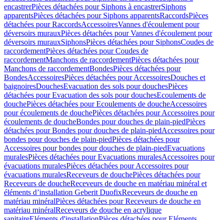
encastrer
Pièces détachées pour Siphons à encastrer
Siphons
apparents
Pièces détachées pour Siphons apparents
Raccords
Pièces
détachées pour Raccords
Accessoires
Vannes d'écoulement pour
déversoirs muraux
Pièces détachées pour Vannes d'écoulement pour
déversoirs muraux
Siphons
Pièces détachées pour Siphons
Coudes de
raccordement
Pièces détachées pour Coudes de
raccordement
Manchons de raccordement
Pièces détachées pour
Manchons de raccordement
Bondes
Pièces détachées pour
Bondes
Accessoires
Pièces détachées pour Accessoires
Douches et
baignoires
Douches
Evacuation des sols pour douches
Pièces
détachées pour Evacuation des sols pour douches
Ecoulements de
douche
Pièces détachées pour Ecoulements de douche
Accessoires
pour écoulements de douche
Pièces détachées pour Accessoires pour
écoulements de douche
Bondes pour douches de plain-pied
Pièces
détachées pour Bondes pour douches de plain-pied
Accessoires pour
bondes pour douches de plain-pied
Pièces détachées pour
Accessoires pour bondes pour douches de plain-pied
Evacuations
murales
Pièces détachées pour Evacuations murales
Accessoires pour
évacuations murales
Pièces détachées pour Accessoires pour
évacuations murales
Receveurs de douche
Pièces détachées pour
Receveurs de douche
Receveurs de douche en matériau minéral et
éléments d’installation Geberit Duofix
Receveurs de douche en
matériau minéral
Pièces détachées pour Receveurs de douche en
matériau minéral
Receveurs de douche en acrylique
sanitaire
Eléments d'installation
Pièces détachées pour Eléments