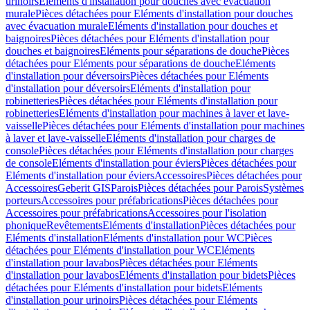
urinoirs
Eléments d'installation pour douches avec évacuation
murale
Pièces détachées pour Eléments d'installation pour douches
avec évacuation murale
Eléments d'installation pour douches et
baignoires
Pièces détachées pour Eléments d'installation pour
douches et baignoires
Eléments pour séparations de douche
Pièces
détachées pour Eléments pour séparations de douche
Eléments
d'installation pour déversoirs
Pièces détachées pour Eléments
d'installation pour déversoirs
Eléments d'installation pour
robinetteries
Pièces détachées pour Eléments d'installation pour
robinetteries
Eléments d'installation pour machines à laver et lave-
vaisselle
Pièces détachées pour Eléments d'installation pour machines
à laver et lave-vaisselle
Eléments d'installation pour charges de
console
Pièces détachées pour Eléments d'installation pour charges
de console
Eléments d'installation pour éviers
Pièces détachées pour
Eléments d'installation pour éviers
Accessoires
Pièces détachées pour
Accessoires
Geberit GIS
Parois
Pièces détachées pour Parois
Systèmes
porteurs
Accessoires pour préfabrications
Pièces détachées pour
Accessoires pour préfabrications
Accessoires pour l'isolation
phonique
Revêtements
Eléments d'installation
Pièces détachées pour
Eléments d'installation
Eléments d'installation pour WC
Pièces
détachées pour Eléments d'installation pour WC
Eléments
d'installation pour lavabos
Pièces détachées pour Eléments
d'installation pour lavabos
Eléments d'installation pour bidets
Pièces
détachées pour Eléments d'installation pour bidets
Eléments
d'installation pour urinoirs
Pièces détachées pour Eléments