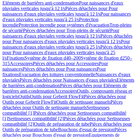
Eléments de barrières anti-condensation
Pour naissances d'eaux
pluviales verticales jusqu'à 12 l/s
Pièces détachées pour Pour
naissances d'eaux pluviales verticales jusqu'à 12 l/s
Pour naissances
d'eaux pluviales verticales jusqu'à 25 l/s
Protection
incendie
Protection incendie pour systèmes d'évacuation
Trop-pleins
de sécurité
Pièces détachées pour Trop-pleins de sécurité
Pour
naissances d'eaux pluviales verticales jusqu'à 12 l/s
Pièces détachées
pour Pour naissances d'eaux pluviales verticales jusqu'à 12 l/s
Pour
naissances d'eaux pluviales verticales jusqu'à 25 l/s
Pièces détachées
pour Pour naissances d'eaux pluviales verticales jusqu'à 25
l/s
Fixations
Système de fixation d40–200
Système de fixation d250–
315
Accessoires
Pièces détachées pour Accessoires
Pour
naissances
Pièces détachées pour Pour naissances
Pour
fixations
Evacuation des toitures conventionnelle
Naissances d'eaux
pluviales
Pièces détachées pour Naissances d'eaux pluviales
Eléments
de barrières anti-condensation
Pièces détachées pour Eléments de
barrières anti-condensation
Accessoires
Outils, composants réseau et
logiciels
Outils
Outils pour Geberit FlowFit
Pièces détachées pour
Outils pour Geberit FlowFit
Outils de sertissage manuels
Pièces
détachées pour Outils de sertissage manuels
Sertisseuses
compatibilité [1]
Pièces détachées pour Sertisseuses compatibilité
[1]
Sertisseuses compatibilité [2]
Pièces détachées pour Sertisseuses
compatibilité [2]
Outils de préparation de tube
Pièces détachées pour
Outils de préparation de tube
Bouchons d'essai de pression
Pièces
détachées pour Bouchons d'essai de pression
Equipements de