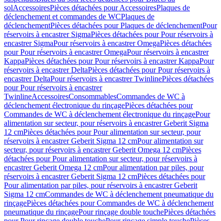
sol
Accessoires
Pièces détachées pour Accessoires
Plaques de
déclenchement et commandes de WC
Plaques de
déclenchement
Pièces détachées pour Plaques de déclenchement
Pour
réservoirs à encastrer Sigma
Pièces détachées pour Pour réservoirs à
encastrer Sigma
Pour réservoirs à encastrer Omega
Pièces détachées
pour Pour réservoirs à encastrer Omega
Pour réservoirs à encastrer
Kappa
Pièces détachées pour Pour réservoirs à encastrer Kappa
Pour
réservoirs à encastrer Delta
Pièces détachées pour Pour réservoirs à
encastrer Delta
Pour réservoirs à encastrer Twinline
Pièces détachées
pour Pour réservoirs à encastrer
Twinline
Accessoires
Consommables
Commandes de WC à
déclenchement électronique du rinçage
Pièces détachées pour
Commandes de WC à déclenchement électronique du rinçage
Pour
alimentation sur secteur, pour réservoirs à encastrer Geberit Sigma
12 cm
Pièces détachées pour Pour alimentation sur secteur, pour
réservoirs à encastrer Geberit Sigma 12 cm
Pour alimentation sur
secteur, pour réservoirs à encastrer Geberit Omega 12 cm
Pièces
détachées pour Pour alimentation sur secteur, pour réservoirs à
encastrer Geberit Omega 12 cm
Pour alimentation par piles, pour
réservoirs à encastrer Geberit Sigma 12 cm
Pièces détachées pour
Pour alimentation par piles, pour réservoirs à encastrer Geberit
Sigma 12 cm
Commandes de WC à déclenchement pneumatique du
rinçage
Pièces détachées pour Commandes de WC à déclenchement
pneumatique du rinçage
Pour rinçage double touche
Pièces détachées
pour Pour rinçage double touche
Pour rinçage simple touche
Pièces