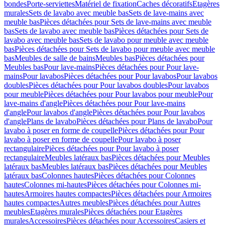
bondes
Porte-serviettes
Matériel de fixation
Caches décoratifs
Etagères
murales
Sets de lavabo avec meuble bas
Sets de lave-mains avec
meuble bas
Pièces détachées pour Sets de lave-mains avec meuble
bas
Sets de lavabo avec meuble bas
Pièces détachées pour Sets de
lavabo avec meuble bas
Sets de lavabo pour meuble avec meuble
bas
Pièces détachées pour Sets de lavabo pour meuble avec meuble
bas
Meubles de salle de bains
Meubles bas
Pièces détachées pour
Meubles bas
Pour lave-mains
Pièces détachées pour Pour lave-
mains
Pour lavabos
Pièces détachées pour Pour lavabos
Pour lavabos
doubles
Pièces détachées pour Pour lavabos doubles
Pour lavabos
pour meuble
Pièces détachées pour Pour lavabos pour meuble
Pour
lave-mains d'angle
Pièces détachées pour Pour lave-mains
d'angle
Pour lavabos d'angle
Pièces détachées pour Pour lavabos
d'angle
Plans de lavabo
Pièces détachées pour Plans de lavabo
Pour
lavabo à poser en forme de coupelle
Pièces détachées pour Pour
lavabo à poser en forme de coupelle
Pour lavabo à poser
rectangulaire
Pièces détachées pour Pour lavabo à poser
rectangulaire
Meubles latéraux bas
Pièces détachées pour Meubles
latéraux bas
Meubles latéraux bas
Pièces détachées pour Meubles
latéraux bas
Colonnes hautes
Pièces détachées pour Colonnes
hautes
Colonnes mi-hautes
Pièces détachées pour Colonnes mi-
hautes
Armoires hautes compactes
Pièces détachées pour Armoires
hautes compactes
Autres meubles
Pièces détachées pour Autres
meubles
Etagères murales
Pièces détachées pour Etagères
murales
Accessoires
Pièces détachées pour Accessoires
Casiers et