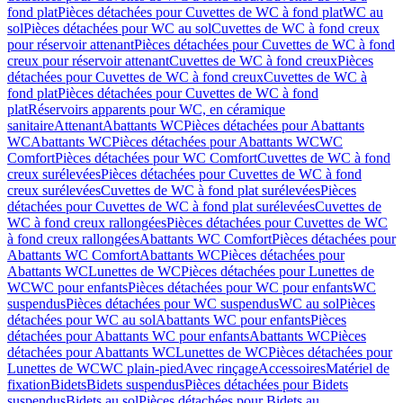
fond plat
Pièces détachées pour Cuvettes de WC à fond plat
WC au
sol
Pièces détachées pour WC au sol
Cuvettes de WC à fond creux
pour réservoir attenant
Pièces détachées pour Cuvettes de WC à fond
creux pour réservoir attenant
Cuvettes de WC à fond creux
Pièces
détachées pour Cuvettes de WC à fond creux
Cuvettes de WC à
fond plat
Pièces détachées pour Cuvettes de WC à fond
plat
Réservoirs apparents pour WC, en céramique
sanitaire
Attenant
Abattants WC
Pièces détachées pour Abattants
WC
Abattants WC
Pièces détachées pour Abattants WC
WC
Comfort
Pièces détachées pour WC Comfort
Cuvettes de WC à fond
creux surélevées
Pièces détachées pour Cuvettes de WC à fond
creux surélevées
Cuvettes de WC à fond plat surélevées
Pièces
détachées pour Cuvettes de WC à fond plat surélevées
Cuvettes de
WC à fond creux rallongées
Pièces détachées pour Cuvettes de WC
à fond creux rallongées
Abattants WC Comfort
Pièces détachées pour
Abattants WC Comfort
Abattants WC
Pièces détachées pour
Abattants WC
Lunettes de WC
Pièces détachées pour Lunettes de
WC
WC pour enfants
Pièces détachées pour WC pour enfants
WC
suspendus
Pièces détachées pour WC suspendus
WC au sol
Pièces
détachées pour WC au sol
Abattants WC pour enfants
Pièces
détachées pour Abattants WC pour enfants
Abattants WC
Pièces
détachées pour Abattants WC
Lunettes de WC
Pièces détachées pour
Lunettes de WC
WC plain-pied
Avec rinçage
Accessoires
Matériel de
fixation
Bidets
Bidets suspendus
Pièces détachées pour Bidets
suspendus
Bidets au sol
Pièces détachées pour Bidets au