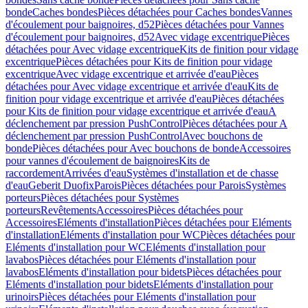
bonde
Caches bondes
Pièces détachées pour Caches bondes
Vannes
d'écoulement pour baignoires, d52
Pièces détachées pour Vannes
d'écoulement pour baignoires, d52
Avec vidage excentrique
Pièces
détachées pour Avec vidage excentrique
Kits de finition pour vidage
excentrique
Pièces détachées pour Kits de finition pour vidage
excentrique
Avec vidage excentrique et arrivée d'eau
Pièces
détachées pour Avec vidage excentrique et arrivée d'eau
Kits de
finition pour vidage excentrique et arrivée d'eau
Pièces détachées
pour Kits de finition pour vidage excentrique et arrivée d'eau
A
déclenchement par pression PushControl
Pièces détachées pour A
déclenchement par pression PushControl
Avec bouchons de
bonde
Pièces détachées pour Avec bouchons de bonde
Accessoires
pour vannes d'écoulement de baignoires
Kits de
raccordement
Arrivées d'eau
Systèmes d'installation et de chasse
d'eau
Geberit Duofix
Parois
Pièces détachées pour Parois
Systèmes
porteurs
Pièces détachées pour Systèmes
porteurs
Revêtements
Accessoires
Pièces détachées pour
Accessoires
Eléments d'installation
Pièces détachées pour Eléments
d'installation
Eléments d'installation pour WC
Pièces détachées pour
Eléments d'installation pour WC
Eléments d'installation pour
lavabos
Pièces détachées pour Eléments d'installation pour
lavabos
Eléments d'installation pour bidets
Pièces détachées pour
Eléments d'installation pour bidets
Eléments d'installation pour
urinoirs
Pièces détachées pour Eléments d'installation pour