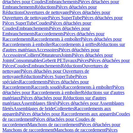
détachées pour Coudes
Embranchements
Pièces détachées pour
Embranchements
Réductions
Pièces détachées pour
Réductions
Ouvertures de nettoyage
Pièces détachées pour
Ouvertures de nettoyage
Pièces SuperTube
Pièces détachées pour
Pièces SuperTube
Coudes
Pièces détachées pour
Coudes
Embranchements
Pièces détachées pour
Embranchements
Raccordements
Pièces détachées pour
Raccordements
Raccordements à emboîter
Pièces détachées pour
Raccordements à emboîter
Raccordements à griffes
Réductions sur
d'autres matériaux
Accessoires
Pièces détachées pour
Accessoires
Colliers
Obturateurs
Joints
Pièces détachées pour
Joints
Consommables
Geberit PE
Tuyaux
Pièces
Pièces détachées pour
Pièces
Coudes
Embranchements
Réductions
Ouvertures de
nettoyage
Pièces détachées pour Ouvertures de
nettoyage
Réductions
Pièces SuperTube
Pièces
spéciales
Raccordements
Pièces détachées pour
Raccordements
Raccords soudés
Raccordements à emboîter
Pièces
détachées pour Raccordements à emboîter
Réductions sur d'autres
matériaux
Pièces détachées pour Réductions sur d'autres
matériaux
Assemblages filetés
Pièces détachées pour Assemblages
filetés
Assemblages de bride
Collerettes
Raccordements aux
appareils
Pièces détachées pour Raccordements aux appareils
Coudes
de raccordement
Pièces détachées pour Coudes de
raccordement
Manchons de raccordement
Pièces détachées pour
Manchons de raccordement
Manchons de raccordement
Pièces