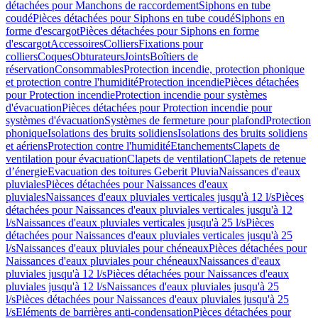
détachées pour Manchons de raccordement
Siphons en tube
coudé
Pièces détachées pour Siphons en tube coudé
Siphons en
forme d'escargot
Pièces détachées pour Siphons en forme
d'escargot
Accessoires
Colliers
Fixations pour
colliers
Coques
Obturateurs
Joints
Boîtiers de
réservation
Consommables
Protection incendie, protection phonique
et protection contre l'humidité
Protection incendie
Pièces détachées
pour Protection incendie
Protection incendie pour systèmes
d'évacuation
Pièces détachées pour Protection incendie pour
systèmes d'évacuation
Systèmes de fermeture pour plafond
Protection
phonique
Isolations des bruits solidiens
Isolations des bruits solidiens
et aériens
Protection contre l'humidité
Etanchements
Clapets de
ventilation pour évacuation
Clapets de ventilation
Clapets de retenue
d’énergie
Evacuation des toitures Geberit Pluvia
Naissances d'eaux
pluviales
Pièces détachées pour Naissances d'eaux
pluviales
Naissances d'eaux pluviales verticales jusqu'à 12 l/s
Pièces
détachées pour Naissances d'eaux pluviales verticales jusqu'à 12
l/s
Naissances d'eaux pluviales verticales jusqu'à 25 l/s
Pièces
détachées pour Naissances d'eaux pluviales verticales jusqu'à 25
l/s
Naissances d'eaux pluviales pour chéneaux
Pièces détachées pour
Naissances d'eaux pluviales pour chéneaux
Naissances d'eaux
pluviales jusqu'à 12 l/s
Pièces détachées pour Naissances d'eaux
pluviales jusqu'à 12 l/s
Naissances d'eaux pluviales jusqu'à 25
l/s
Pièces détachées pour Naissances d'eaux pluviales jusqu'à 25
l/s
Eléments de barrières anti-condensation
Pièces détachées pour