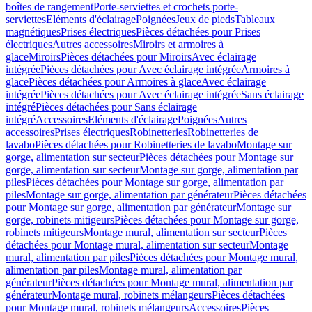
boîtes de rangement
Porte-serviettes et crochets porte-
serviettes
Eléments d'éclairage
Poignées
Jeux de pieds
Tableaux
magnétiques
Prises électriques
Pièces détachées pour Prises
électriques
Autres accessoires
Miroirs et armoires à
glace
Miroirs
Pièces détachées pour Miroirs
Avec éclairage
intégrée
Pièces détachées pour Avec éclairage intégrée
Armoires à
glace
Pièces détachées pour Armoires à glace
Avec éclairage
intégrée
Pièces détachées pour Avec éclairage intégrée
Sans éclairage
intégré
Pièces détachées pour Sans éclairage
intégré
Accessoires
Eléments d'éclairage
Poignées
Autres
accessoires
Prises électriques
Robinetteries
Robinetteries de
lavabo
Pièces détachées pour Robinetteries de lavabo
Montage sur
gorge, alimentation sur secteur
Pièces détachées pour Montage sur
gorge, alimentation sur secteur
Montage sur gorge, alimentation par
piles
Pièces détachées pour Montage sur gorge, alimentation par
piles
Montage sur gorge, alimentation par générateur
Pièces détachées
pour Montage sur gorge, alimentation par générateur
Montage sur
gorge, robinets mitigeurs
Pièces détachées pour Montage sur gorge,
robinets mitigeurs
Montage mural, alimentation sur secteur
Pièces
détachées pour Montage mural, alimentation sur secteur
Montage
mural, alimentation par piles
Pièces détachées pour Montage mural,
alimentation par piles
Montage mural, alimentation par
générateur
Pièces détachées pour Montage mural, alimentation par
générateur
Montage mural, robinets mélangeurs
Pièces détachées
pour Montage mural, robinets mélangeurs
Accessoires
Pièces