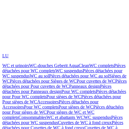
LU
WC et urinoirs
WC-douches Geberit AquaClean
WC complets
Pièces
détachées pour WC complets
WC suspendus
Pièces détachées pour
WC suspendus
WC au sol
Pièces détachées pour WC au sol
Sièges de
WC
Pièces détachées pour Sièges de WC
Pour cuvettes de WC
Pièces
détachées pour Pour cuvettes de WC
Panneaux design
Pièces
détachées pour Panneaux design
Pour WC complets
Pièces détachées
pour Pour WC complets
Pour sièges de WC
Pièces détachées pour
Pour sièges de WC
Accessoires
Pièces détachées pour
Accessoires
Pour WC complets
Pour sièges de WC
Pièces détachées
pour Pour sièges de WC
Pour sièges de WC et WC
complets
Consommables
WC et abattants WC
WC suspendus
Pièces
détachées pour WC suspendus
Cuvettes de WC à fond creux
Pièces
détachées pour Cuvettes de WC à fond creux
Cuvettes de WC à