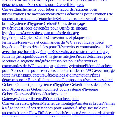
détachées pour Accessoires pour Geberit Mapress
Cuivre
Etanchements pour tubes et raccords
Fixations pour
tubes
Fixations de raccordements
Pièces détachées pour Fixations de
raccordements
Joints d'étanchéité
Sets de vis pour assemblages de
brides
Système d'hygiène Geberit
Unités de rinçage
hygiéniques
Pièces détachées pour Unités de rinçage
hygiéniques
Accessoires pour unités de rinçage
hygiéniques
Capteurs
Câbles
Couvertures et plaques de
fermeture
Réservoirs et commandes de WC avec rinçage forcé
hygiénique
Pièces détachées pour Réservoirs et commandes de WC
avec rinçage forcé hygiénique
Réservoirs à encastrer avec rinçage
forcé hygiénique
Modules d’hygiène intégrés
Pièces détachées pour
Modules d’hygiène intégrés
Accessoires pour réservoirs et
commandes de WC avec rinçage forcé hygiénique
Pièces détachées
pour Accessoires pour réservoirs et commandes de WC avec rinçage
forcé hygiénique
Capteurs
Câbles
Blocs d’alimentation
Pièces
détachées pour Blocs d’alimentation
Composants réseau
Accessoires
Geberit Connect pour système d'hygiène Geberit
Pièces détachées
pour Accessoires Geberit Connect pour système d'hygiène
Geberit
Gateways
Pièces détachées pour
Gateways
Convertisseurs
Pièces détachées pour
Convertisseurs
Capteurs
Matériel de montage
Armatures brutes
Vannes
à siège incliné
Pièces détachées pour Vannes à siège incliné
Avec
raccords à sertir FlowFit
Pièces détachées pour Avec raccords à sertir