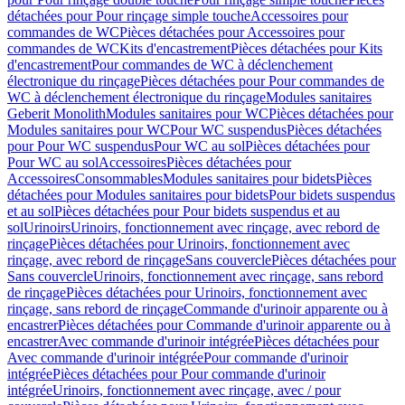
détachées pour Pour rinçage simple touche
Accessoires pour
commandes de WC
Pièces détachées pour Accessoires pour
commandes de WC
Kits d'encastrement
Pièces détachées pour Kits
d'encastrement
Pour commandes de WC à déclenchement
électronique du rinçage
Pièces détachées pour Pour commandes de
WC à déclenchement électronique du rinçage
Modules sanitaires
Geberit Monolith
Modules sanitaires pour WC
Pièces détachées pour
Modules sanitaires pour WC
Pour WC suspendus
Pièces détachées
pour Pour WC suspendus
Pour WC au sol
Pièces détachées pour
Pour WC au sol
Accessoires
Pièces détachées pour
Accessoires
Consommables
Modules sanitaires pour bidets
Pièces
détachées pour Modules sanitaires pour bidets
Pour bidets suspendus
et au sol
Pièces détachées pour Pour bidets suspendus et au
sol
Urinoirs
Urinoirs, fonctionnement avec rinçage, avec rebord de
rinçage
Pièces détachées pour Urinoirs, fonctionnement avec
rinçage, avec rebord de rinçage
Sans couvercle
Pièces détachées pour
Sans couvercle
Urinoirs, fonctionnement avec rinçage, sans rebord
de rinçage
Pièces détachées pour Urinoirs, fonctionnement avec
rinçage, sans rebord de rinçage
Commande d'urinoir apparente ou à
encastrer
Pièces détachées pour Commande d'urinoir apparente ou à
encastrer
Avec commande d'urinoir intégrée
Pièces détachées pour
Avec commande d'urinoir intégrée
Pour commande d'urinoir
intégrée
Pièces détachées pour Pour commande d'urinoir
intégrée
Urinoirs, fonctionnement avec rinçage, avec / pour