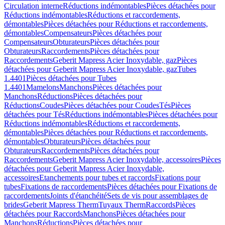
Circulation interne
Réductions indémontables
Pièces détachées pour
Réductions indémontables
Réductions et raccordements,
démontables
Pièces détachées pour Réductions et raccordements,
démontables
Compensateurs
Pièces détachées pour
Compensateurs
Obturateurs
Pièces détachées pour
Obturateurs
Raccordements
Pièces détachées pour
Raccordements
Geberit Mapress Acier Inoxydable, gaz
Pièces
détachées pour Geberit Mapress Acier Inoxydable, gaz
Tubes
1.4401
Pièces détachées pour Tubes
1.4401
Mamelons
Manchons
Pièces détachées pour
Manchons
Réductions
Pièces détachées pour
Réductions
Coudes
Pièces détachées pour Coudes
Tés
Pièces
détachées pour Tés
Réductions indémontables
Pièces détachées pour
Réductions indémontables
Réductions et raccordements,
démontables
Pièces détachées pour Réductions et raccordements,
démontables
Obturateurs
Pièces détachées pour
Obturateurs
Raccordements
Pièces détachées pour
Raccordements
Geberit Mapress Acier Inoxydable, accessoires
Pièces
détachées pour Geberit Mapress Acier Inoxydable,
accessoires
Etanchements pour tubes et raccords
Fixations pour
tubes
Fixations de raccordements
Pièces détachées pour Fixations de
raccordements
Joints d'étanchéité
Sets de vis pour assemblages de
brides
Geberit Mapress Therm
Tuyaux Therm
Raccords
Pièces
détachées pour Raccords
Manchons
Pièces détachées pour
Manchons
Réductions
Pièces détachées pour