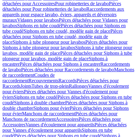
détachées pour Accessoires
Pour robinetteries de lavabo
Pièces
détachées pour Pour robinetteries de lavabo
Raccordements aux
appareils pour espace lavabo, éviers, appareils et déversoirs
muraux
Vidages pour lavabos
Pièces détachées pour Vidages pour
lavabos
Siphons en tube coudé
Pièces détachées pour Siphons en
tube coudé
Siphons en tube coudé, modèle gain de place
Pièces
détachées pour Siphons en tube coudé, modèle gain de
place
Siphons à tube plongeur pour lavabos
Pièces détachées pour
Siphons à tube plongeur pour lavabos
Siphons à tube plongeur pour
lavabos, modèle gain de place
Pièces détachées pour Siphons à tube
plongeur pour lavabos, modèle gain de place
Siphons à
encastrer
Pièces détachées pour Siphons à encastrer
Raccordements
de lavabo
Pièces détachées pour Raccordements de lavabo
Manchons
de raccordement
Coudes de
raccordement
Recouvrements
Raccords
Pièces détachées pour
Raccords
Joints
Tubes de trop-plein
Rallonges
Vannes d'écoulement
pour éviers
Pièces détachées pour Vannes d'écoulement pour
éviers
Siphons en tube coudé
Pièces détachées pour Siphons en tube
coudé
Siphons à double chambre
Pièces détachées pour Siphons à
double chambre
Siphons pour évier
Pièces détachées pour Siphons
pour évier
Manchons de raccordement
Pièces détachées pour
Manchons de raccordement
Accessoires
Pièces détachées pour
Accessoires
Vannes d'écoulement pour appareils
Pièces détachées
pour Vannes d'écoulement pour appareils
Siphons en tube
coudé
Pièces détachées pour Siphons en tube coudé
Siphons à