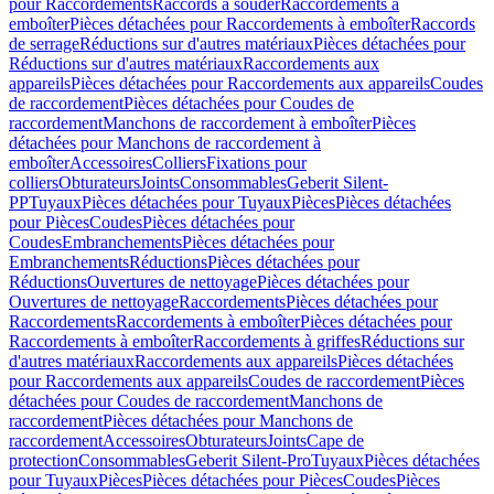
pour Raccordements
Raccords à souder
Raccordements à
emboîter
Pièces détachées pour Raccordements à emboîter
Raccords
de serrage
Réductions sur d'autres matériaux
Pièces détachées pour
Réductions sur d'autres matériaux
Raccordements aux
appareils
Pièces détachées pour Raccordements aux appareils
Coudes
de raccordement
Pièces détachées pour Coudes de
raccordement
Manchons de raccordement à emboîter
Pièces
détachées pour Manchons de raccordement à
emboîter
Accessoires
Colliers
Fixations pour
colliers
Obturateurs
Joints
Consommables
Geberit Silent-
PP
Tuyaux
Pièces détachées pour Tuyaux
Pièces
Pièces détachées
pour Pièces
Coudes
Pièces détachées pour
Coudes
Embranchements
Pièces détachées pour
Embranchements
Réductions
Pièces détachées pour
Réductions
Ouvertures de nettoyage
Pièces détachées pour
Ouvertures de nettoyage
Raccordements
Pièces détachées pour
Raccordements
Raccordements à emboîter
Pièces détachées pour
Raccordements à emboîter
Raccordements à griffes
Réductions sur
d'autres matériaux
Raccordements aux appareils
Pièces détachées
pour Raccordements aux appareils
Coudes de raccordement
Pièces
détachées pour Coudes de raccordement
Manchons de
raccordement
Pièces détachées pour Manchons de
raccordement
Accessoires
Obturateurs
Joints
Cape de
protection
Consommables
Geberit Silent-Pro
Tuyaux
Pièces détachées
pour Tuyaux
Pièces
Pièces détachées pour Pièces
Coudes
Pièces