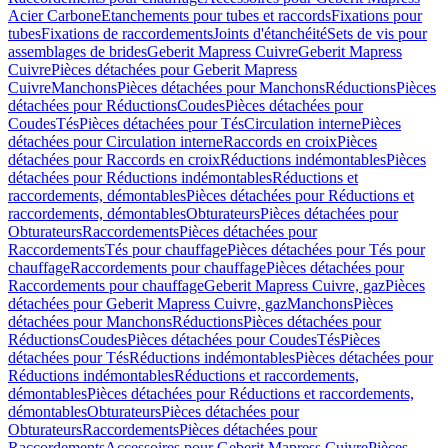
Acier Carbone
Etanchements pour tubes et raccords
Fixations pour
tubes
Fixations de raccordements
Joints d'étanchéité
Sets de vis pour
assemblages de brides
Geberit Mapress Cuivre
Geberit Mapress
Cuivre
Pièces détachées pour Geberit Mapress
Cuivre
Manchons
Pièces détachées pour Manchons
Réductions
Pièces
détachées pour Réductions
Coudes
Pièces détachées pour
Coudes
Tés
Pièces détachées pour Tés
Circulation interne
Pièces
détachées pour Circulation interne
Raccords en croix
Pièces
détachées pour Raccords en croix
Réductions indémontables
Pièces
détachées pour Réductions indémontables
Réductions et
raccordements, démontables
Pièces détachées pour Réductions et
raccordements, démontables
Obturateurs
Pièces détachées pour
Obturateurs
Raccordements
Pièces détachées pour
Raccordements
Tés pour chauffage
Pièces détachées pour Tés pour
chauffage
Raccordements pour chauffage
Pièces détachées pour
Raccordements pour chauffage
Geberit Mapress Cuivre, gaz
Pièces
détachées pour Geberit Mapress Cuivre, gaz
Manchons
Pièces
détachées pour Manchons
Réductions
Pièces détachées pour
Réductions
Coudes
Pièces détachées pour Coudes
Tés
Pièces
détachées pour Tés
Réductions indémontables
Pièces détachées pour
Réductions indémontables
Réductions et raccordements,
démontables
Pièces détachées pour Réductions et raccordements,
démontables
Obturateurs
Pièces détachées pour
Obturateurs
Raccordements
Pièces détachées pour
Raccordements
Accessoires pour Geberit Mapress Cuivre
Pièces