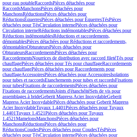
pour eau potable
Raccords
Pièces détachées pour
Raccords
Manchons
Pièces détachées pour
Manchons
Réductions
Pièces détachées pour
Réductions
Équerres
Pièces détachées pour Équerres
Tés
Pièces
détachées pour Tés
Circulation interne
Pièces détachées pour
Circulation interne
Réductions indémontables
Pièces détachées pour
Réductions indémontables
Réductions et raccordements,
démontables
Pièces détachées pour Réductions et raccordements,
démontables
Obturateurs
Pièces détachées pour
Obturateurs
Raccordements
Pièces détachées pour
Raccordements
Nourrices de distribution avec raccord fileté
Tés pour
chauffage
Pièces détachées pour Tés pour chauffage
Raccordements
pour chauffage
Pièces détachées pour Raccordements pour
chauffage
Accessoires
Pièces détachées pour Accessoires
Isolations
pour tubes et raccords
Etanchements pour tubes et raccords
Fixations
pour tubes
Fixations de raccordements
Pièces détachées pour
Fixations de raccordements
Joints d'étanchéité
Sets de vis pour
assemblages à bride
Geberit Mapress Acier Inoxydable
Geberit
Mapress Acier Inoxydable
Pièces détachées pour Geberit Mapress
Acier Inoxydable
Tuyaux 1.4401
Pièces détachées pour Tuyaux
1.4401
Tuyaux 1.4521
Pièces détachées pour Tuyaux
1.4521
Mamelons
Manchons
Pièces détachées pour
Manchons
Réductions
Pièces détachées pour
Réductions
Coudes
Pièces détachées pour Coudes
Tés
Pièces
détachées pour Tés
Circulation interne
Pièces détachées pour