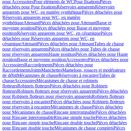
pour Accessoires
Pour eléments de WC
Pour fixations
Pièces
détachées pour Pour fixations
Réservoirs apparents
Réservoirs
apparents pour WC, en matière synthétique
Pièces détachées pour
Réservoirs apparents pour WC, en matière
synthétique
Attenant
Pièces détachées pour Attenant
Basse et
moyenne position
Pièces détachées pour Basse et moyenne
position
Réservoirs apparents pour WC, en céramique
Pièces
détachées pour Réservoirs apparents pour WC, en
céramique
Attenant
Pièces détachées pour Attenant
Tubes de chasse
pour réservoirs apparents
Pièces détachées pour Tubes de chasse
pour réservoirs apparents
Haute position
Pièces détachées pour Haute
position
Basse et moyenne position
Accessoires
Pièces détachées pour
Accessoires
Raccordements
Pièces détachées pour
Raccordements
Joints
Manchettes
Mamelons, rosaces et modérateurs
de débit
Mécanismes de chasse
Réservoirs à encastrer
Tubes de
chasse
Accessoires
Mécanismes de chasse et robinets
flotteurs
Robinets flotteurs
Pièces détachées pour Robinets
flotteurs
Robinets flotteurs pour réservoirs apparents
Pièces détachées
pour Robinets flotteurs pour réservoirs apparents
Robinets flotteurs
pour réservoirs à encastrer
Pièces détachées pour Robinets flotteurs
pour réservoirs à encastrer
Mécanismes de chasse
Pièces détachées
pour Mécanismes de chasse
Rinçage interrompable
Pièces détachées
pour Rinçage interrompable
Rinçage simple touche
Pièces détachées
pour Rinçage simple touche
Rinçage double touche
Pièces détachées
pour Rinçage double touche
Mécanismes de chasse complets
Pièces