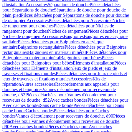
d'installation
Accessoires
Séparations de douche
Pièces détachées
pour Séparations de douche
Séparations de douche pour douche de
plain-pied
Pièces détachées pour Séparations de douche pour douche
de plain-pied
Accessoires
Pièces détachées pour Accessoires
Niches
de rangement pour douches
Pièces détachées pour Niches de
rangement pour douches
Niches de rangement
Pièces détachées pour
Niches de rangement
Accessoires
Baignoires
Baignoires en acrylique
sanitaire
Pièces détachées pour Baignoires en acrylique
sanitaire
Baignoires rectangulaires
Pièces détachées pour Baignoires
rectangulaires
Baignoires en matériau minéral
Pièces détachées pour
Baignoires en matériau minéral
Baignoires pour bébés
Pièces
détachées pour Baignoires pour bébés
Eléments d'installation
Pièces
détachées pour Eléments d'installation
Jeux de pieds et jeux de
traverses et fixations murales
Pièces détachées pour Jeux de pieds et
jeux de traverses et fixations murales
Accessoires
Kits de
réparation
Autres accessoires
Raccordements aux appareils pour
douches et baignoires
Vannes d'écoulement pour receveurs de
douche, d52
Pièces détachées pour Vannes d'écoulement pour
receveurs de douche, d52
Avec caches bondes
Pièces détachées pour
Avec caches bondes
Sans cache bonde
Pièces détachées pour Sans
cache bonde
Caches bondes
Pièces détachées pour Caches
bondes
Vannes d'écoulement pour receveurs de douche, d90
Pièces
détachées pour Vannes d'écoulement pour receveurs de douche,
d90
Avec caches bondes
Pièces détachées pour Avec caches
bondes
Sans cache bonde
Pièces détachées pour Sans cache