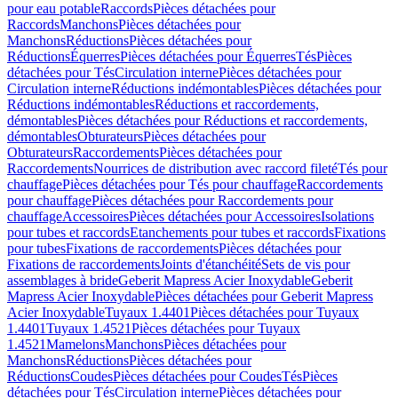
pour eau potable
Raccords
Pièces détachées pour
Raccords
Manchons
Pièces détachées pour
Manchons
Réductions
Pièces détachées pour
Réductions
Équerres
Pièces détachées pour Équerres
Tés
Pièces
détachées pour Tés
Circulation interne
Pièces détachées pour
Circulation interne
Réductions indémontables
Pièces détachées pour
Réductions indémontables
Réductions et raccordements,
démontables
Pièces détachées pour Réductions et raccordements,
démontables
Obturateurs
Pièces détachées pour
Obturateurs
Raccordements
Pièces détachées pour
Raccordements
Nourrices de distribution avec raccord fileté
Tés pour
chauffage
Pièces détachées pour Tés pour chauffage
Raccordements
pour chauffage
Pièces détachées pour Raccordements pour
chauffage
Accessoires
Pièces détachées pour Accessoires
Isolations
pour tubes et raccords
Etanchements pour tubes et raccords
Fixations
pour tubes
Fixations de raccordements
Pièces détachées pour
Fixations de raccordements
Joints d'étanchéité
Sets de vis pour
assemblages à bride
Geberit Mapress Acier Inoxydable
Geberit
Mapress Acier Inoxydable
Pièces détachées pour Geberit Mapress
Acier Inoxydable
Tuyaux 1.4401
Pièces détachées pour Tuyaux
1.4401
Tuyaux 1.4521
Pièces détachées pour Tuyaux
1.4521
Mamelons
Manchons
Pièces détachées pour
Manchons
Réductions
Pièces détachées pour
Réductions
Coudes
Pièces détachées pour Coudes
Tés
Pièces
détachées pour Tés
Circulation interne
Pièces détachées pour