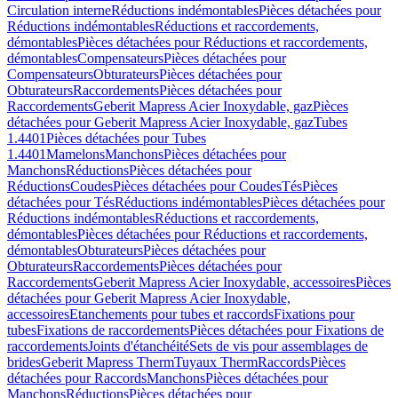
Circulation interne
Réductions indémontables
Pièces détachées pour
Réductions indémontables
Réductions et raccordements,
démontables
Pièces détachées pour Réductions et raccordements,
démontables
Compensateurs
Pièces détachées pour
Compensateurs
Obturateurs
Pièces détachées pour
Obturateurs
Raccordements
Pièces détachées pour
Raccordements
Geberit Mapress Acier Inoxydable, gaz
Pièces
détachées pour Geberit Mapress Acier Inoxydable, gaz
Tubes
1.4401
Pièces détachées pour Tubes
1.4401
Mamelons
Manchons
Pièces détachées pour
Manchons
Réductions
Pièces détachées pour
Réductions
Coudes
Pièces détachées pour Coudes
Tés
Pièces
détachées pour Tés
Réductions indémontables
Pièces détachées pour
Réductions indémontables
Réductions et raccordements,
démontables
Pièces détachées pour Réductions et raccordements,
démontables
Obturateurs
Pièces détachées pour
Obturateurs
Raccordements
Pièces détachées pour
Raccordements
Geberit Mapress Acier Inoxydable, accessoires
Pièces
détachées pour Geberit Mapress Acier Inoxydable,
accessoires
Etanchements pour tubes et raccords
Fixations pour
tubes
Fixations de raccordements
Pièces détachées pour Fixations de
raccordements
Joints d'étanchéité
Sets de vis pour assemblages de
brides
Geberit Mapress Therm
Tuyaux Therm
Raccords
Pièces
détachées pour Raccords
Manchons
Pièces détachées pour
Manchons
Réductions
Pièces détachées pour