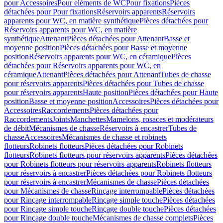
pour Accessoires
Pour eléments de WC
Pour fixations
Pièces
détachées pour Pour fixations
Réservoirs apparents
Réservoirs
apparents pour WC, en matière synthétique
Pièces détachées pour
Réservoirs apparents pour WC, en matière
synthétique
Attenant
Pièces détachées pour Attenant
Basse et
moyenne position
Pièces détachées pour Basse et moyenne
position
Réservoirs apparents pour WC, en céramique
Pièces
détachées pour Réservoirs apparents pour WC, en
céramique
Attenant
Pièces détachées pour Attenant
Tubes de chasse
pour réservoirs apparents
Pièces détachées pour Tubes de chasse
pour réservoirs apparents
Haute position
Pièces détachées pour Haute
position
Basse et moyenne position
Accessoires
Pièces détachées pour
Accessoires
Raccordements
Pièces détachées pour
Raccordements
Joints
Manchettes
Mamelons, rosaces et modérateurs
de débit
Mécanismes de chasse
Réservoirs à encastrer
Tubes de
chasse
Accessoires
Mécanismes de chasse et robinets
flotteurs
Robinets flotteurs
Pièces détachées pour Robinets
flotteurs
Robinets flotteurs pour réservoirs apparents
Pièces détachées
pour Robinets flotteurs pour réservoirs apparents
Robinets flotteurs
pour réservoirs à encastrer
Pièces détachées pour Robinets flotteurs
pour réservoirs à encastrer
Mécanismes de chasse
Pièces détachées
pour Mécanismes de chasse
Rinçage interrompable
Pièces détachées
pour Rinçage interrompable
Rinçage simple touche
Pièces détachées
pour Rinçage simple touche
Rinçage double touche
Pièces détachées
pour Rinçage double touche
Mécanismes de chasse complets
Pièces