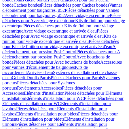
bonde
Caches bondes
Pièces détachées pour Caches bondes
Vannes
d'écoulement pour baignoires, d52
Pièces détachées pour Vannes
d'écoulement pour baignoires, d52
Avec vidage excentrique
Pièces
détachées pour Avec vidage excentrique
Kits de finition pour vidage
excentrique
Pièces détachées pour Kits de finition pour vidage
excentrique
Avec vidage excentrique et arrivée d'eau
Pièces
détachées pour Avec vidage excentrique et arrivée d'eau
Kits de
finition pour vidage excentrique et arrivée d'eau
Pièces détachées
pour Kits de finition pour vidage excentrique et arrivée d'eau
A
déclenchement par pression PushControl
Pièces détachées pour A
déclenchement par pression PushControl
Avec bouchons de
bonde
Pièces détachées pour Avec bouchons de bonde
Accessoires
pour vannes d'écoulement de baignoires
Kits de
raccordement
Arrivées d'eau
Systèmes d'installation et de chasse
d'eau
Geberit Duofix
Parois
Pièces détachées pour Parois
Systèmes
porteurs
Pièces détachées pour Systèmes
porteurs
Revêtements
Accessoires
Pièces détachées pour
Accessoires
Eléments d'installation
Pièces détachées pour Eléments
d'installation
Eléments d'installation pour WC
Pièces détachées pour
Eléments d'installation pour WC
Eléments d'installation pour
lavabos
Pièces détachées pour Eléments d'installation pour
lavabos
Eléments d'installation pour bidets
Pièces détachées pour
Eléments d'installation pour bidets
Eléments d'installation pour
urinoirs
Pièces détachées pour Eléments d'installation pour