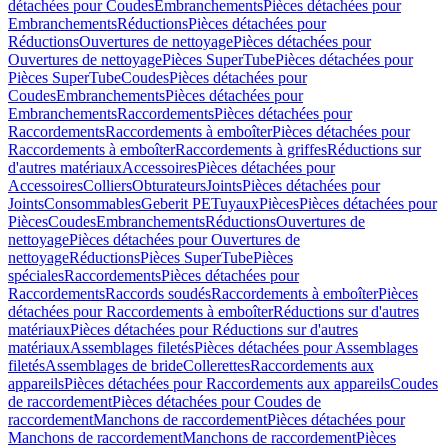
détachées pour Coudes
Embranchements
Pièces détachées pour
Embranchements
Réductions
Pièces détachées pour
Réductions
Ouvertures de nettoyage
Pièces détachées pour
Ouvertures de nettoyage
Pièces SuperTube
Pièces détachées pour
Pièces SuperTube
Coudes
Pièces détachées pour
Coudes
Embranchements
Pièces détachées pour
Embranchements
Raccordements
Pièces détachées pour
Raccordements
Raccordements à emboîter
Pièces détachées pour
Raccordements à emboîter
Raccordements à griffes
Réductions sur
d'autres matériaux
Accessoires
Pièces détachées pour
Accessoires
Colliers
Obturateurs
Joints
Pièces détachées pour
Joints
Consommables
Geberit PE
Tuyaux
Pièces
Pièces détachées pour
Pièces
Coudes
Embranchements
Réductions
Ouvertures de
nettoyage
Pièces détachées pour Ouvertures de
nettoyage
Réductions
Pièces SuperTube
Pièces
spéciales
Raccordements
Pièces détachées pour
Raccordements
Raccords soudés
Raccordements à emboîter
Pièces
détachées pour Raccordements à emboîter
Réductions sur d'autres
matériaux
Pièces détachées pour Réductions sur d'autres
matériaux
Assemblages filetés
Pièces détachées pour Assemblages
filetés
Assemblages de bride
Collerettes
Raccordements aux
appareils
Pièces détachées pour Raccordements aux appareils
Coudes
de raccordement
Pièces détachées pour Coudes de
raccordement
Manchons de raccordement
Pièces détachées pour
Manchons de raccordement
Manchons de raccordement
Pièces