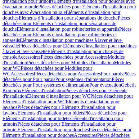
d'installation pour urinoirs
Eléments d'installation pour douches avec
évacuation murale
Pièces détachées pour Eléments d'installation pour
douches avec évacuation murale
Eléments d’installation pour
douches
Eléments d’installation pour séparations de douche
Pièces
détachées pour Eléments d’installation pour séparations de
douche
Eléments d'installation pour robinetteries et appareils
Pièces
détachées pour Eléments d'installation pour robinetteries et
appareils
Eléments d'installation pour machines à laver et lave-
vaisselle
Pièces détachées pour Eléments d'installation pour machines
à laver et lave-vaisselle
Eléments d'installation pour charges de
console
Accessoires
Pièces détachées pour Accessoires
Modules
d'installation
Pièces détachées pour Modules d'installation
Modules
pour WC
Pièces détachées pour Modules pour
WC
Accessoires
Pièces détachées pour Accessoires
Pour parois
Pièces
détachées pour Pour parois
Pour systèmes d'alimentation
Pièces
détachées pour Pour systèmes d'alimentation
Pour évacuation
Geberit
Kombifix
Eléments d'installation
Pièces détachées pour Eléments
d'installation
Eléments d'installation pour WC
Pièces détachées pour
Eléments d'installation pour WC
Eléments d'installation pour
lavabos
Pièces détachées pour Eléments d'installation pour
lavabos
Eléments d'installation pour bidets
Pièces détachées pour
Eléments d'installation pour bidets
Eléments d'installation pour
urinoirs
Pièces détachées pour Eléments d'installation pour
urinoirs
Eléments d'installation pour douches
Pièces détachées pour
Eléments d'installation pour douches
Accessoires
Pièces détachées