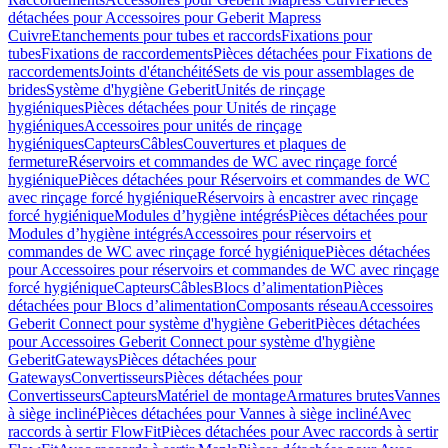
détachées pour Accessoires pour Geberit Mapress
Cuivre
Etanchements pour tubes et raccords
Fixations pour
tubes
Fixations de raccordements
Pièces détachées pour Fixations de
raccordements
Joints d'étanchéité
Sets de vis pour assemblages de
brides
Système d'hygiène Geberit
Unités de rinçage
hygiéniques
Pièces détachées pour Unités de rinçage
hygiéniques
Accessoires pour unités de rinçage
hygiéniques
Capteurs
Câbles
Couvertures et plaques de
fermeture
Réservoirs et commandes de WC avec rinçage forcé
hygiénique
Pièces détachées pour Réservoirs et commandes de WC
avec rinçage forcé hygiénique
Réservoirs à encastrer avec rinçage
forcé hygiénique
Modules d’hygiène intégrés
Pièces détachées pour
Modules d’hygiène intégrés
Accessoires pour réservoirs et
commandes de WC avec rinçage forcé hygiénique
Pièces détachées
pour Accessoires pour réservoirs et commandes de WC avec rinçage
forcé hygiénique
Capteurs
Câbles
Blocs d’alimentation
Pièces
détachées pour Blocs d’alimentation
Composants réseau
Accessoires
Geberit Connect pour système d'hygiène Geberit
Pièces détachées
pour Accessoires Geberit Connect pour système d'hygiène
Geberit
Gateways
Pièces détachées pour
Gateways
Convertisseurs
Pièces détachées pour
Convertisseurs
Capteurs
Matériel de montage
Armatures brutes
Vannes
à siège incliné
Pièces détachées pour Vannes à siège incliné
Avec
raccords à sertir FlowFit
Pièces détachées pour Avec raccords à sertir