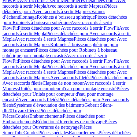
FlowFit
Avec raccords à sertir Mepla
Pièces détachées pour Avec
raccords à sertir Mepla
Avec raccords à sertir Mapress
Pièces
détachées pour Avec raccords à sertir Mapress
Vannes
d’échantillonnage
Robinets à boisseau sphérique
Pièces détachées
pour Robinets à boisseau sphérique
Avec raccords à sertir
FlowFit
Pièces détachées pour Avec raccords à sertir FlowFit
Avec
raccords à sertir Mepla
Pièces détachées pour Avec raccords à sertir
Mepla
Avec raccords à sertir Mapress
Pièces détachées pour Avec
raccords à sertir Mapress
Robinets à boisseau sphérique pour
montage encastré
Pièces détachées pour Robinets à boisseau
sphérique pour montage encastré
Avec raccords à sertir
FlowFit
Pièces détachées pour Avec raccords à sertir FlowFit
Avec
raccords à sertir Mepla
Pièces détachées pour Avec raccords à sertir
Mepla
Avec raccords à sertir Mapress
Pièces détachées pour Avec
raccords à sertir Mapress
Avec raccords filetés
Pièces détachées pour
Avec raccords filetés
Clapets de non retour
Avec raccords à sertir
Mapress
Unités pour compteur d'eau pour montage encastré
Pièces
détachées pour Unités pour compteur d'eau pour montage
encastré
Avec raccords filetés
Pièces détachées pour Avec raccords
filetés
Systèmes d'évacuation des bâtiments
Geberit Silent-
db20
Tuyaux
Pièces
Pièces détachées pour
Pièces
Coudes
Embranchements
Pièces détachées pour
Embranchements
Réductions
Ouvertures de nettoyage
Pièces
détachées pour Ouvertures de nettoyage
Pièces
SuperTube
Coudes
Pièces spéciales
Raccordements
Pièces détachées