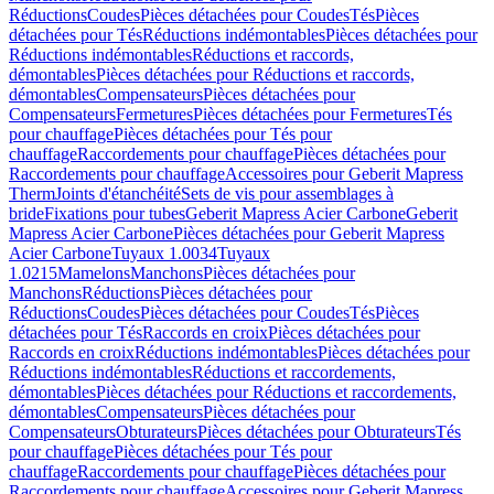
Réductions
Coudes
Pièces détachées pour Coudes
Tés
Pièces
détachées pour Tés
Réductions indémontables
Pièces détachées pour
Réductions indémontables
Réductions et raccords,
démontables
Pièces détachées pour Réductions et raccords,
démontables
Compensateurs
Pièces détachées pour
Compensateurs
Fermetures
Pièces détachées pour Fermetures
Tés
pour chauffage
Pièces détachées pour Tés pour
chauffage
Raccordements pour chauffage
Pièces détachées pour
Raccordements pour chauffage
Accessoires pour Geberit Mapress
Therm
Joints d'étanchéité
Sets de vis pour assemblages à
bride
Fixations pour tubes
Geberit Mapress Acier Carbone
Geberit
Mapress Acier Carbone
Pièces détachées pour Geberit Mapress
Acier Carbone
Tuyaux 1.0034
Tuyaux
1.0215
Mamelons
Manchons
Pièces détachées pour
Manchons
Réductions
Pièces détachées pour
Réductions
Coudes
Pièces détachées pour Coudes
Tés
Pièces
détachées pour Tés
Raccords en croix
Pièces détachées pour
Raccords en croix
Réductions indémontables
Pièces détachées pour
Réductions indémontables
Réductions et raccordements,
démontables
Pièces détachées pour Réductions et raccordements,
démontables
Compensateurs
Pièces détachées pour
Compensateurs
Obturateurs
Pièces détachées pour Obturateurs
Tés
pour chauffage
Pièces détachées pour Tés pour
chauffage
Raccordements pour chauffage
Pièces détachées pour
Raccordements pour chauffage
Accessoires pour Geberit Mapress