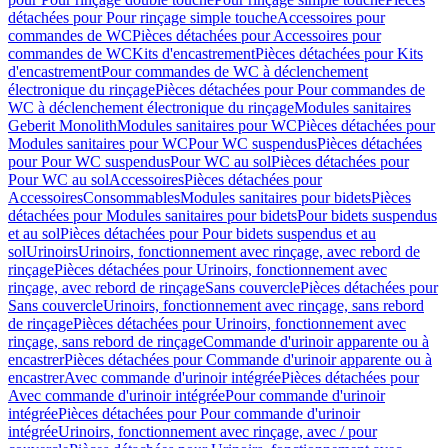
détachées pour Pour rinçage simple touche
Accessoires pour
commandes de WC
Pièces détachées pour Accessoires pour
commandes de WC
Kits d'encastrement
Pièces détachées pour Kits
d'encastrement
Pour commandes de WC à déclenchement
électronique du rinçage
Pièces détachées pour Pour commandes de
WC à déclenchement électronique du rinçage
Modules sanitaires
Geberit Monolith
Modules sanitaires pour WC
Pièces détachées pour
Modules sanitaires pour WC
Pour WC suspendus
Pièces détachées
pour Pour WC suspendus
Pour WC au sol
Pièces détachées pour
Pour WC au sol
Accessoires
Pièces détachées pour
Accessoires
Consommables
Modules sanitaires pour bidets
Pièces
détachées pour Modules sanitaires pour bidets
Pour bidets suspendus
et au sol
Pièces détachées pour Pour bidets suspendus et au
sol
Urinoirs
Urinoirs, fonctionnement avec rinçage, avec rebord de
rinçage
Pièces détachées pour Urinoirs, fonctionnement avec
rinçage, avec rebord de rinçage
Sans couvercle
Pièces détachées pour
Sans couvercle
Urinoirs, fonctionnement avec rinçage, sans rebord
de rinçage
Pièces détachées pour Urinoirs, fonctionnement avec
rinçage, sans rebord de rinçage
Commande d'urinoir apparente ou à
encastrer
Pièces détachées pour Commande d'urinoir apparente ou à
encastrer
Avec commande d'urinoir intégrée
Pièces détachées pour
Avec commande d'urinoir intégrée
Pour commande d'urinoir
intégrée
Pièces détachées pour Pour commande d'urinoir
intégrée
Urinoirs, fonctionnement avec rinçage, avec / pour