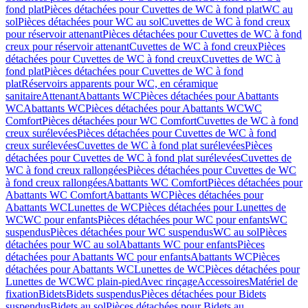
fond plat
Pièces détachées pour Cuvettes de WC à fond plat
WC au
sol
Pièces détachées pour WC au sol
Cuvettes de WC à fond creux
pour réservoir attenant
Pièces détachées pour Cuvettes de WC à fond
creux pour réservoir attenant
Cuvettes de WC à fond creux
Pièces
détachées pour Cuvettes de WC à fond creux
Cuvettes de WC à
fond plat
Pièces détachées pour Cuvettes de WC à fond
plat
Réservoirs apparents pour WC, en céramique
sanitaire
Attenant
Abattants WC
Pièces détachées pour Abattants
WC
Abattants WC
Pièces détachées pour Abattants WC
WC
Comfort
Pièces détachées pour WC Comfort
Cuvettes de WC à fond
creux surélevées
Pièces détachées pour Cuvettes de WC à fond
creux surélevées
Cuvettes de WC à fond plat surélevées
Pièces
détachées pour Cuvettes de WC à fond plat surélevées
Cuvettes de
WC à fond creux rallongées
Pièces détachées pour Cuvettes de WC
à fond creux rallongées
Abattants WC Comfort
Pièces détachées pour
Abattants WC Comfort
Abattants WC
Pièces détachées pour
Abattants WC
Lunettes de WC
Pièces détachées pour Lunettes de
WC
WC pour enfants
Pièces détachées pour WC pour enfants
WC
suspendus
Pièces détachées pour WC suspendus
WC au sol
Pièces
détachées pour WC au sol
Abattants WC pour enfants
Pièces
détachées pour Abattants WC pour enfants
Abattants WC
Pièces
détachées pour Abattants WC
Lunettes de WC
Pièces détachées pour
Lunettes de WC
WC plain-pied
Avec rinçage
Accessoires
Matériel de
fixation
Bidets
Bidets suspendus
Pièces détachées pour Bidets
suspendus
Bidets au sol
Pièces détachées pour Bidets au