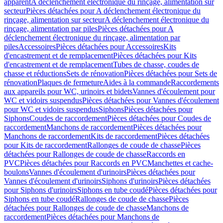
apparent
A déclenchement électronique du rinçage, alimentation sur
secteur
Pièces détachées pour A déclenchement électronique du
rinçage, alimentation sur secteur
A déclenchement électronique du
rinçage, alimentation par piles
Pièces détachées pour A
déclenchement électronique du rinçage, alimentation par
piles
Accessoires
Pièces détachées pour Accessoires
Kits
d'encastrement et de remplacement
Pièces détachées pour Kits
d'encastrement et de remplacement
Tubes de chasse, coudes de
chasse et réductions
Sets de rénovation
Pièces détachées pour Sets de
rénovation
Plaques de fermeture
Aides à la commande
Raccordements
aux appareils pour WC, urinoirs et bidets
Vannes d'écoulement pour
WC et vidoirs suspendus
Pièces détachées pour Vannes d'écoulement
pour WC et vidoirs suspendus
Siphons
Pièces détachées pour
Siphons
Coudes de raccordement
Pièces détachées pour Coudes de
raccordement
Manchons de raccordement
Pièces détachées pour
Manchons de raccordement
Kits de raccordement
Pièces détachées
pour Kits de raccordement
Rallonges de coude de chasse
Pièces
détachées pour Rallonges de coude de chasse
Raccords en
PVC
Pièces détachées pour Raccords en PVC
Manchettes et cache-
boulons
Vannes d'écoulement d'urinoirs
Pièces détachées pour
Vannes d'écoulement d'urinoirs
Siphons d'urinoirs
Pièces détachées
pour Siphons d'urinoirs
Siphons en tube coudé
Pièces détachées pour
Siphons en tube coudé
Rallonges de coude de chasse
Pièces
détachées pour Rallonges de coude de chasse
Manchons de
raccordement
Pièces détachées pour Manchons de