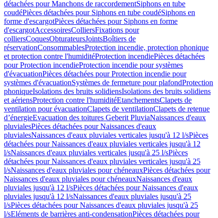
détachées pour Manchons de raccordement
Siphons en tube
coudé
Pièces détachées pour Siphons en tube coudé
Siphons en
forme d'escargot
Pièces détachées pour Siphons en forme
d'escargot
Accessoires
Colliers
Fixations pour
colliers
Coques
Obturateurs
Joints
Boîtiers de
réservation
Consommables
Protection incendie, protection phonique
et protection contre l'humidité
Protection incendie
Pièces détachées
pour Protection incendie
Protection incendie pour systèmes
d'évacuation
Pièces détachées pour Protection incendie pour
systèmes d'évacuation
Systèmes de fermeture pour plafond
Protection
phonique
Isolations des bruits solidiens
Isolations des bruits solidiens
et aériens
Protection contre l'humidité
Etanchements
Clapets de
ventilation pour évacuation
Clapets de ventilation
Clapets de retenue
d’énergie
Evacuation des toitures Geberit Pluvia
Naissances d'eaux
pluviales
Pièces détachées pour Naissances d'eaux
pluviales
Naissances d'eaux pluviales verticales jusqu'à 12 l/s
Pièces
détachées pour Naissances d'eaux pluviales verticales jusqu'à 12
l/s
Naissances d'eaux pluviales verticales jusqu'à 25 l/s
Pièces
détachées pour Naissances d'eaux pluviales verticales jusqu'à 25
l/s
Naissances d'eaux pluviales pour chéneaux
Pièces détachées pour
Naissances d'eaux pluviales pour chéneaux
Naissances d'eaux
pluviales jusqu'à 12 l/s
Pièces détachées pour Naissances d'eaux
pluviales jusqu'à 12 l/s
Naissances d'eaux pluviales jusqu'à 25
l/s
Pièces détachées pour Naissances d'eaux pluviales jusqu'à 25
l/s
Eléments de barrières anti-condensation
Pièces détachées pour