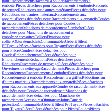
pour Raccordements
Raccords à souder
Raccordements à
emboîter
Pièces détachées pour Raccordements à emboîter
Raccords
de serrage
Réductions sur d'autres matériaux
Pièces détachées pour
Réductions sur d'autres matériaux
Raccordements aux
appareils
Pièces détachées pour Raccordements aux appareils
Coudes
de raccordement
Pièces détachées pour Coudes de
raccordement
Manchons de raccordement à emboîter
Pièces
détachées pour Manchons de raccordement à
emboîter
Accessoires
Colliers
Fixations pour
colliers
Obturateurs
Joints
Consommables
Geberit Silent-
PP
Tuyaux
Pièces détachées pour Tuyaux
Pièces
Pièces détachées
pour Pièces
Coudes
Pièces détachées pour
Coudes
Embranchements
Pièces détachées pour
Embranchements
Réductions
Pièces détachées pour
Réductions
Ouvertures de nettoyage
Pièces détachées pour
Ouvertures de nettoyage
Raccordements
Pièces détachées pour
Raccordements
Raccordements à emboîter
Pièces détachées pour
Raccordements à emboîter
Raccordements à griffes
Réductions sur
d'autres matériaux
Raccordements aux appareils
Pièces détachées
pour Raccordements aux appareils
Coudes de raccordement
Pièces
détachées pour Coudes de raccordement
Manchons de
raccordement
Pièces détachées pour Manchons de
raccordement
Accessoires
Obturateurs
Joints
Cape de
protection
Consommables
Geberit Silent-Pro
Tuyaux
Pièces détachées
pour Tuyaux
Pièces
Pièces détachées pour Pièces
Coudes
Pièces