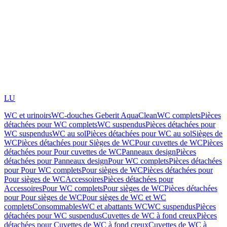
LU
WC et urinoirs
WC-douches Geberit AquaClean
WC complets
Pièces
détachées pour WC complets
WC suspendus
Pièces détachées pour
WC suspendus
WC au sol
Pièces détachées pour WC au sol
Sièges de
WC
Pièces détachées pour Sièges de WC
Pour cuvettes de WC
Pièces
détachées pour Pour cuvettes de WC
Panneaux design
Pièces
détachées pour Panneaux design
Pour WC complets
Pièces détachées
pour Pour WC complets
Pour sièges de WC
Pièces détachées pour
Pour sièges de WC
Accessoires
Pièces détachées pour
Accessoires
Pour WC complets
Pour sièges de WC
Pièces détachées
pour Pour sièges de WC
Pour sièges de WC et WC
complets
Consommables
WC et abattants WC
WC suspendus
Pièces
détachées pour WC suspendus
Cuvettes de WC à fond creux
Pièces
détachées pour Cuvettes de WC à fond creux
Cuvettes de WC à