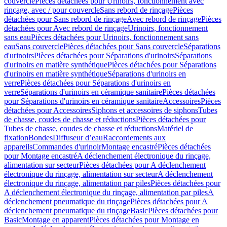
couvercle
Pièces détachées pour Urinoirs, fonctionnement avec
rinçage, avec / pour couvercle
Sans rebord de rinçage
Pièces
détachées pour Sans rebord de rinçage
Avec rebord de rinçage
Pièces
détachées pour Avec rebord de rinçage
Urinoirs, fonctionnement
sans eau
Pièces détachées pour Urinoirs, fonctionnement sans
eau
Sans couvercle
Pièces détachées pour Sans couvercle
Séparations
d'urinoirs
Pièces détachées pour Séparations d'urinoirs
Séparations
d'urinoirs en matière synthétique
Pièces détachées pour Séparations
d'urinoirs en matière synthétique
Séparations d'urinoirs en
verre
Pièces détachées pour Séparations d'urinoirs en
verre
Séparations d'urinoirs en céramique sanitaire
Pièces détachées
pour Séparations d'urinoirs en céramique sanitaire
Accessoires
Pièces
détachées pour Accessoires
Siphons et accessoires de siphons
Tubes
de chasse, coudes de chasse et réductions
Pièces détachées pour
Tubes de chasse, coudes de chasse et réductions
Matériel de
fixation
Bondes
Diffuseur d’eau
Raccordements aux
appareils
Commandes d'urinoir
Montage encastré
Pièces détachées
pour Montage encastré
A déclenchement électronique du rinçage,
alimentation sur secteur
Pièces détachées pour A déclenchement
électronique du rinçage, alimentation sur secteur
A déclenchement
électronique du rinçage, alimentation par piles
Pièces détachées pour
A déclenchement électronique du rinçage, alimentation par piles
A
déclenchement pneumatique du rinçage
Pièces détachées pour A
déclenchement pneumatique du rinçage
Basic
Pièces détachées pour
Basic
Montage en apparent
Pièces détachées pour Montage en