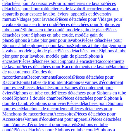
détachées pour Accessoires
Pour robinetteries de lavabo
Pièces
détachées pour Pour robinetteries de lavabo
Raccordements aux
appareils pour espace lavabo, éviers, appareils et déversoirs
muraux
Vidages pour lavabos
Pièces détachées pour Vidages pour
lavabos
Siphons en tube coudé
Pièces détachées pour Siphons en
tube coudé
Siphons en tube coudé, modèle gain de place
Pièces
détachées pour Siphons en tube coudé, modèle gain de
place
Siphons à tube plongeur pour lavabos
Pièces détachées pour
Siphons à tube plongeur pour lavabos
Siphons à tube plongeur pour
lavabos, modèle gain de place
Pièces détachées pour Siphons à tube
plongeur pour lavabos, modèle gain de place
Siphons à
encastrer
Pièces détachées pour Siphons à encastrer
Raccordements
de lavabo
Pièces détachées pour Raccordements de lavabo
Manchons
de raccordement
Coudes de
raccordement
Recouvrements
Raccords
Pièces détachées pour
Raccords
Joints
Tubes de trop-plein
Rallonges
Vannes d'écoulement
pour éviers
Pièces détachées pour Vannes d'écoulement pour
éviers
Siphons en tube coudé
Pièces détachées pour Siphons en tube
coudé
Siphons à double chambre
Pièces détachées pour Siphons à
double chambre
Siphons pour évier
Pièces détachées pour Siphons
pour évier
Manchons de raccordement
Pièces détachées pour
Manchons de raccordement
Accessoires
Pièces détachées pour
Accessoires
Vannes d'écoulement pour appareils
Pièces détachées
pour Vannes d'écoulement pour appareils
Siphons en tube
coudé
Pièces détachées pour Siphons en tube coudé
Siphons à