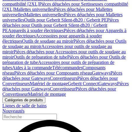
compatibilité [2XL]
Pièces détachées pour Sertisseuses compatibilité
[2XL]
Mallettes universelles
Pièces détachées pour Mallettes
universelles
Mallettes universelles
Pièces détachées pour Mallettes
universelles
Outils pour Geberit Silent-db20 / Geberit PE
Pièces
détachées pour Outils pour Geberit Silent-db20 / Geberit
PE
Appareils à souder électriques
Pièces détachées pour Appareils à
souder électriques
Accessoires pour appareils à souder
électriques
Outils de soudage au miroir
Pièces détachées pour Outils
de soudage au miroir
Accessoires pour outils de soudage au
miroir
Pièces détachées pour Accessoires pour outils de soudage au
miroir
Outils de préparation de tube
Pièces détachées pour Outils de
préparation de tube
Accessoires pour outils de préparation de
tubes
Aides à la commande
Télécommandes
Composants
réseau
Pièces détachées pour Composants réseau
Gateways
Pièces
détachées pour Gateways
Convertisseurs
Pièces détachées pour
Convertisseurs
Matériel de montage
Geberit Connect
Gateways
Pièces
détachées pour Gateways
Convertisseur
Pièces détachées pour
Convertisseur
Matériel de montage
Catégories de produits
Lignes de salle de bains
Nouveautés