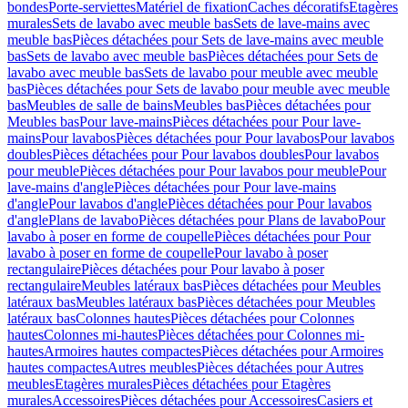
bondes
Porte-serviettes
Matériel de fixation
Caches décoratifs
Etagères
murales
Sets de lavabo avec meuble bas
Sets de lave-mains avec
meuble bas
Pièces détachées pour Sets de lave-mains avec meuble
bas
Sets de lavabo avec meuble bas
Pièces détachées pour Sets de
lavabo avec meuble bas
Sets de lavabo pour meuble avec meuble
bas
Pièces détachées pour Sets de lavabo pour meuble avec meuble
bas
Meubles de salle de bains
Meubles bas
Pièces détachées pour
Meubles bas
Pour lave-mains
Pièces détachées pour Pour lave-
mains
Pour lavabos
Pièces détachées pour Pour lavabos
Pour lavabos
doubles
Pièces détachées pour Pour lavabos doubles
Pour lavabos
pour meuble
Pièces détachées pour Pour lavabos pour meuble
Pour
lave-mains d'angle
Pièces détachées pour Pour lave-mains
d'angle
Pour lavabos d'angle
Pièces détachées pour Pour lavabos
d'angle
Plans de lavabo
Pièces détachées pour Plans de lavabo
Pour
lavabo à poser en forme de coupelle
Pièces détachées pour Pour
lavabo à poser en forme de coupelle
Pour lavabo à poser
rectangulaire
Pièces détachées pour Pour lavabo à poser
rectangulaire
Meubles latéraux bas
Pièces détachées pour Meubles
latéraux bas
Meubles latéraux bas
Pièces détachées pour Meubles
latéraux bas
Colonnes hautes
Pièces détachées pour Colonnes
hautes
Colonnes mi-hautes
Pièces détachées pour Colonnes mi-
hautes
Armoires hautes compactes
Pièces détachées pour Armoires
hautes compactes
Autres meubles
Pièces détachées pour Autres
meubles
Etagères murales
Pièces détachées pour Etagères
murales
Accessoires
Pièces détachées pour Accessoires
Casiers et