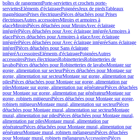
boîtes de rangement
Porte-serviettes et crochets porte-
serviettes
Eléments d'éclairage
Poignées
Jeux de pieds
Tableaux
magnétiques
Prises électriques
Pièces détachées pour Prises
électriques
Autres accessoires
Miroirs et armoires à
glace
Miroirs
Pièces détachées pour Miroirs
Avec éclairage
intégrée
Pièces détachées pour Avec éclairage intégrée
Armoires à
glace
Pièces détachées pour Armoires à glace
Avec éclairage
intégrée
Pièces détachées pour Avec éclairage intégrée
Sans éclairage
intégré
Pièces détachées pour Sans éclairage
intégré
Accessoires
Eléments d'éclairage
Poignées
Autres
accessoires
Prises électriques
Robinetteries
Robinetteries de
lavabo
Pièces détachées pour Robinetteries de lavabo
Montage sur
gorge, alimentation sur secteur
Pièces détachées pour Montage sur
gorge, alimentation sur secteur
Montage sur gorge, alimentation par
piles
Pièces détachées pour Montage sur gorge, alimentation par
piles
Montage sur gorge, alimentation par générateur
Pièces détachées
pour Montage sur gorge, alimentation par générateur
Montage sur
gorge, robinets mitigeurs
Pièces détachées pour Montage sur gorge,
robinets mitigeurs
Montage mural, alimentation sur secteur
Pièces
détachées pour Montage mural, alimentation sur secteur
Montage
mural, alimentation par piles
Pièces détachées pour Montage mural,
alimentation par piles
Montage mural, alimentation par
générateur
Pièces détachées pour Montage mural, alimentation par
générateur
Montage mural, robinets mélangeurs
Pièces détachées
pour Montage mural, robinets mélangeurs
Accessoires
Pièces