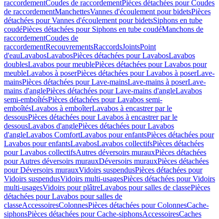
raccordement
Coudes de raccordement
Pièces détachées pour Coudes
de raccordement
Manchettes
Vannes d'écoulement pour bidets
Pièces
détachées pour Vannes d'écoulement pour bidets
Siphons en tube
coudé
Pièces détachées pour Siphons en tube coudé
Manchons de
raccordement
Coudes de
raccordement
Recouvrements
Raccords
Joints
Point
d'eau
Lavabos
Lavabos
Pièces détachées pour Lavabos
Lavabos
doubles
Lavabos pour meuble
Pièces détachées pour Lavabos pour
meuble
Lavabos à poser
Pièces détachées pour Lavabos à poser
Lave-
mains
Pièces détachées pour Lave-mains
Lave-mains à poser
Lave-
mains d'angle
Pièces détachées pour Lave-mains d'angle
Lavabos
semi-emboîtés
Pièces détachées pour Lavabos semi-
emboîtés
Lavabos à emboîter
Lavabos à encastrer par le
dessous
Pièces détachées pour Lavabos à encastrer par le
dessous
Lavabos d'angle
Pièces détachées pour Lavabos
d'angle
Lavabos Comfort
Lavabos pour enfants
Pièces détachées pour
Lavabos pour enfants
Lavabos
Lavabos collectifs
Pièces détachées
pour Lavabos collectifs
Autres déversoirs muraux
Pièces détachées
pour Autres déversoirs muraux
Déversoirs muraux
Pièces détachées
pour Déversoirs muraux
Vidoirs suspendus
Pièces détachées pour
Vidoirs suspendus
Vidoirs multi-usages
Pièces détachées pour Vidoirs
multi-usages
Vidoirs pour plâtre
Lavabos pour salles de classe
Pièces
détachées pour Lavabos pour salles de
classe
Accessoires
Colonnes
Pièces détachées pour Colonnes
Cache-
siphons
Pièces détachées pour Cache-siphons
Accessoires
Caches