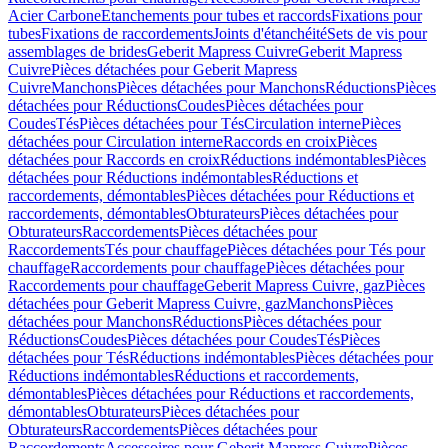
Acier Carbone
Etanchements pour tubes et raccords
Fixations pour
tubes
Fixations de raccordements
Joints d'étanchéité
Sets de vis pour
assemblages de brides
Geberit Mapress Cuivre
Geberit Mapress
Cuivre
Pièces détachées pour Geberit Mapress
Cuivre
Manchons
Pièces détachées pour Manchons
Réductions
Pièces
détachées pour Réductions
Coudes
Pièces détachées pour
Coudes
Tés
Pièces détachées pour Tés
Circulation interne
Pièces
détachées pour Circulation interne
Raccords en croix
Pièces
détachées pour Raccords en croix
Réductions indémontables
Pièces
détachées pour Réductions indémontables
Réductions et
raccordements, démontables
Pièces détachées pour Réductions et
raccordements, démontables
Obturateurs
Pièces détachées pour
Obturateurs
Raccordements
Pièces détachées pour
Raccordements
Tés pour chauffage
Pièces détachées pour Tés pour
chauffage
Raccordements pour chauffage
Pièces détachées pour
Raccordements pour chauffage
Geberit Mapress Cuivre, gaz
Pièces
détachées pour Geberit Mapress Cuivre, gaz
Manchons
Pièces
détachées pour Manchons
Réductions
Pièces détachées pour
Réductions
Coudes
Pièces détachées pour Coudes
Tés
Pièces
détachées pour Tés
Réductions indémontables
Pièces détachées pour
Réductions indémontables
Réductions et raccordements,
démontables
Pièces détachées pour Réductions et raccordements,
démontables
Obturateurs
Pièces détachées pour
Obturateurs
Raccordements
Pièces détachées pour
Raccordements
Accessoires pour Geberit Mapress Cuivre
Pièces