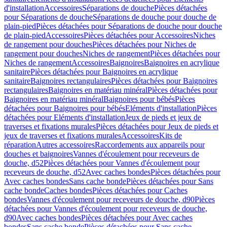
d'installation
Accessoires
Séparations de douche
Pièces détachées
pour Séparations de douche
Séparations de douche pour douche de
plain-pied
Pièces détachées pour Séparations de douche pour douche
de plain-pied
Accessoires
Pièces détachées pour Accessoires
Niches
de rangement pour douches
Pièces détachées pour Niches de
rangement pour douches
Niches de rangement
Pièces détachées pour
Niches de rangement
Accessoires
Baignoires
Baignoires en acrylique
sanitaire
Pièces détachées pour Baignoires en acrylique
sanitaire
Baignoires rectangulaires
Pièces détachées pour Baignoires
rectangulaires
Baignoires en matériau minéral
Pièces détachées pour
Baignoires en matériau minéral
Baignoires pour bébés
Pièces
détachées pour Baignoires pour bébés
Eléments d'installation
Pièces
détachées pour Eléments d'installation
Jeux de pieds et jeux de
traverses et fixations murales
Pièces détachées pour Jeux de pieds et
jeux de traverses et fixations murales
Accessoires
Kits de
réparation
Autres accessoires
Raccordements aux appareils pour
douches et baignoires
Vannes d'écoulement pour receveurs de
douche, d52
Pièces détachées pour Vannes d'écoulement pour
receveurs de douche, d52
Avec caches bondes
Pièces détachées pour
Avec caches bondes
Sans cache bonde
Pièces détachées pour Sans
cache bonde
Caches bondes
Pièces détachées pour Caches
bondes
Vannes d'écoulement pour receveurs de douche, d90
Pièces
détachées pour Vannes d'écoulement pour receveurs de douche,
d90
Avec caches bondes
Pièces détachées pour Avec caches
bondes
Sans cache bonde
Pièces détachées pour Sans cache