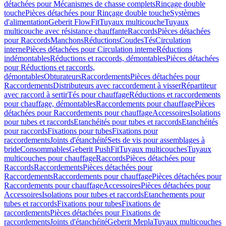
détachées pour Mécanismes de chasse complets
Rinçage double
touche
Pièces détachées pour Rinçage double touche
Systèmes
d'alimentation
Geberit FlowFit
Tuyaux multicouche
Tuyaux
multicouche avec résistance chauffante
Raccords
Pièces détachées
pour Raccords
Manchons
Réductions
Coudes
Tés
Circulation
interne
Pièces détachées pour Circulation interne
Réductions
indémontables
Réductions et raccords, démontables
Pièces détachées
pour Réductions et raccords,
démontables
Obturateurs
Raccordements
Pièces détachées pour
Raccordements
Distributeurs avec raccordement à visser
Répartiteur
avec raccord à sertir
Tés pour chauffage
Réductions et raccordements
pour chauffage, démontables
Raccordements pour chauffage
Pièces
détachées pour Raccordements pour chauffage
Accessoires
Isolations
pour tubes et raccords
Etanchéités pour tubes et raccords
Etanchéités
pour raccords
Fixations pour tubes
Fixations pour
raccordements
Joints d'étanchéité
Sets de vis pour assemblages à
bride
Consommables
Geberit PushFit
Tuyaux multicouches
Tuyaux
multicouches pour chauffage
Raccords
Pièces détachées pour
Raccords
Raccordements
Pièces détachées pour
Raccordements
Raccordements pour chauffage
Pièces détachées pour
Raccordements pour chauffage
Accessoires
Pièces détachées pour
Accessoires
Isolations pour tubes et raccords
Etanchements pour
tubes et raccords
Fixations pour tubes
Fixations de
raccordements
Pièces détachées pour Fixations de
raccordements
Joints d'étanchéité
Geberit Mepla
Tuyaux multicouches