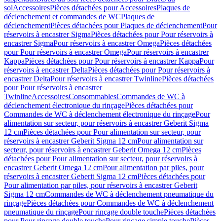
sol
Accessoires
Pièces détachées pour Accessoires
Plaques de
déclenchement et commandes de WC
Plaques de
déclenchement
Pièces détachées pour Plaques de déclenchement
Pour
réservoirs à encastrer Sigma
Pièces détachées pour Pour réservoirs à
encastrer Sigma
Pour réservoirs à encastrer Omega
Pièces détachées
pour Pour réservoirs à encastrer Omega
Pour réservoirs à encastrer
Kappa
Pièces détachées pour Pour réservoirs à encastrer Kappa
Pour
réservoirs à encastrer Delta
Pièces détachées pour Pour réservoirs à
encastrer Delta
Pour réservoirs à encastrer Twinline
Pièces détachées
pour Pour réservoirs à encastrer
Twinline
Accessoires
Consommables
Commandes de WC à
déclenchement électronique du rinçage
Pièces détachées pour
Commandes de WC à déclenchement électronique du rinçage
Pour
alimentation sur secteur, pour réservoirs à encastrer Geberit Sigma
12 cm
Pièces détachées pour Pour alimentation sur secteur, pour
réservoirs à encastrer Geberit Sigma 12 cm
Pour alimentation sur
secteur, pour réservoirs à encastrer Geberit Omega 12 cm
Pièces
détachées pour Pour alimentation sur secteur, pour réservoirs à
encastrer Geberit Omega 12 cm
Pour alimentation par piles, pour
réservoirs à encastrer Geberit Sigma 12 cm
Pièces détachées pour
Pour alimentation par piles, pour réservoirs à encastrer Geberit
Sigma 12 cm
Commandes de WC à déclenchement pneumatique du
rinçage
Pièces détachées pour Commandes de WC à déclenchement
pneumatique du rinçage
Pour rinçage double touche
Pièces détachées
pour Pour rinçage double touche
Pour rinçage simple touche
Pièces