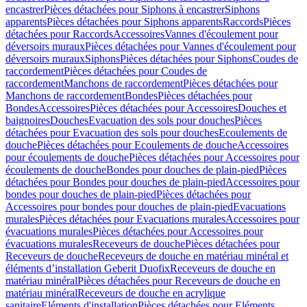
encastrer
Pièces détachées pour Siphons à encastrer
Siphons
apparents
Pièces détachées pour Siphons apparents
Raccords
Pièces
détachées pour Raccords
Accessoires
Vannes d'écoulement pour
déversoirs muraux
Pièces détachées pour Vannes d'écoulement pour
déversoirs muraux
Siphons
Pièces détachées pour Siphons
Coudes de
raccordement
Pièces détachées pour Coudes de
raccordement
Manchons de raccordement
Pièces détachées pour
Manchons de raccordement
Bondes
Pièces détachées pour
Bondes
Accessoires
Pièces détachées pour Accessoires
Douches et
baignoires
Douches
Evacuation des sols pour douches
Pièces
détachées pour Evacuation des sols pour douches
Ecoulements de
douche
Pièces détachées pour Ecoulements de douche
Accessoires
pour écoulements de douche
Pièces détachées pour Accessoires pour
écoulements de douche
Bondes pour douches de plain-pied
Pièces
détachées pour Bondes pour douches de plain-pied
Accessoires pour
bondes pour douches de plain-pied
Pièces détachées pour
Accessoires pour bondes pour douches de plain-pied
Evacuations
murales
Pièces détachées pour Evacuations murales
Accessoires pour
évacuations murales
Pièces détachées pour Accessoires pour
évacuations murales
Receveurs de douche
Pièces détachées pour
Receveurs de douche
Receveurs de douche en matériau minéral et
éléments d’installation Geberit Duofix
Receveurs de douche en
matériau minéral
Pièces détachées pour Receveurs de douche en
matériau minéral
Receveurs de douche en acrylique
sanitaire
Eléments d'installation
Pièces détachées pour Eléments