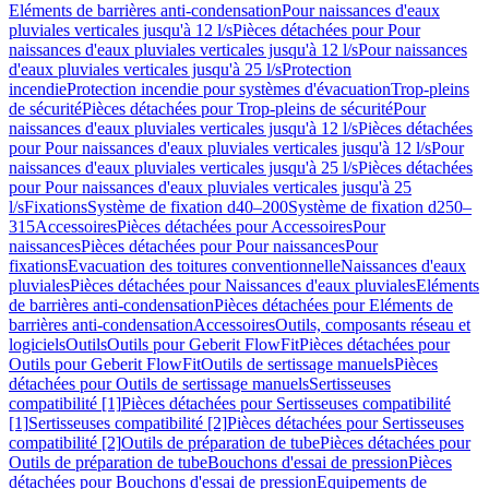
Eléments de barrières anti-condensation
Pour naissances d'eaux
pluviales verticales jusqu'à 12 l/s
Pièces détachées pour Pour
naissances d'eaux pluviales verticales jusqu'à 12 l/s
Pour naissances
d'eaux pluviales verticales jusqu'à 25 l/s
Protection
incendie
Protection incendie pour systèmes d'évacuation
Trop-pleins
de sécurité
Pièces détachées pour Trop-pleins de sécurité
Pour
naissances d'eaux pluviales verticales jusqu'à 12 l/s
Pièces détachées
pour Pour naissances d'eaux pluviales verticales jusqu'à 12 l/s
Pour
naissances d'eaux pluviales verticales jusqu'à 25 l/s
Pièces détachées
pour Pour naissances d'eaux pluviales verticales jusqu'à 25
l/s
Fixations
Système de fixation d40–200
Système de fixation d250–
315
Accessoires
Pièces détachées pour Accessoires
Pour
naissances
Pièces détachées pour Pour naissances
Pour
fixations
Evacuation des toitures conventionnelle
Naissances d'eaux
pluviales
Pièces détachées pour Naissances d'eaux pluviales
Eléments
de barrières anti-condensation
Pièces détachées pour Eléments de
barrières anti-condensation
Accessoires
Outils, composants réseau et
logiciels
Outils
Outils pour Geberit FlowFit
Pièces détachées pour
Outils pour Geberit FlowFit
Outils de sertissage manuels
Pièces
détachées pour Outils de sertissage manuels
Sertisseuses
compatibilité [1]
Pièces détachées pour Sertisseuses compatibilité
[1]
Sertisseuses compatibilité [2]
Pièces détachées pour Sertisseuses
compatibilité [2]
Outils de préparation de tube
Pièces détachées pour
Outils de préparation de tube
Bouchons d'essai de pression
Pièces
détachées pour Bouchons d'essai de pression
Equipements de