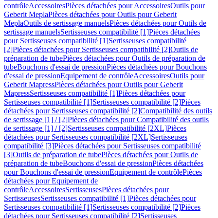
contrôle
Accessoires
Pièces détachées pour Accessoires
Outils pour
Geberit Mepla
Pièces détachées pour Outils pour Geberit
Mepla
Outils de sertissage manuels
Pièces détachées pour Outils de
sertissage manuels
Sertisseuses compatibilité [1]
Pièces détachées
pour Sertisseuses compatibilité [1]
Sertisseuses compatibilité
[2]
Pièces détachées pour Sertisseuses compatibilité [2]
Outils de
préparation de tube
Pièces détachées pour Outils de préparation de
tube
Bouchons d'essai de pression
Pièces détachées pour Bouchons
d'essai de pression
Equipement de contrôle
Accessoires
Outils pour
Geberit Mapress
Pièces détachées pour Outils pour Geberit
Mapress
Sertisseuses compatibilité [1]
Pièces détachées pour
Sertisseuses compatibilité [1]
Sertisseuses compatibilité [2]
Pièces
détachées pour Sertisseuses compatibilité [2]
Compatibilité des outils
de sertissage [1] / [2]
Pièces détachées pour Compatibilité des outils
de sertissage [1] / [2]
Sertisseuses compatibilité [2XL]
Pièces
détachées pour Sertisseuses compatibilité [2XL]
Sertisseuses
compatibilité [3]
Pièces détachées pour Sertisseuses compatibilité
[3]
Outils de préparation de tube
Pièces détachées pour Outils de
préparation de tube
Bouchons d'essai de pression
Pièces détachées
pour Bouchons d'essai de pression
Equipement de contrôle
Pièces
détachées pour Equipement de
contrôle
Accessoires
Sertisseuses
Pièces détachées pour
Sertisseuses
Sertisseuses compatibilité [1]
Pièces détachées pour
Sertisseuses compatibilité [1]
Sertisseuses compatibilité [2]
Pièces
détachées pour Sertisseuses compatibilité [2]
Sertisseuses