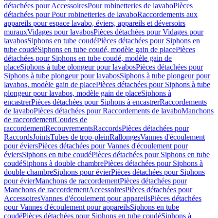
détachées pour Accessoires
Pour robinetteries de lavabo
Pièces
détachées pour Pour robinetteries de lavabo
Raccordements aux
appareils pour espace lavabo, éviers, appareils et déversoirs
muraux
Vidages pour lavabos
Pièces détachées pour Vidages pour
lavabos
Siphons en tube coudé
Pièces détachées pour Siphons en
tube coudé
Siphons en tube coudé, modèle gain de place
Pièces
détachées pour Siphons en tube coudé, modèle gain de
place
Siphons à tube plongeur pour lavabos
Pièces détachées pour
Siphons à tube plongeur pour lavabos
Siphons à tube plongeur pour
lavabos, modèle gain de place
Pièces détachées pour Siphons à tube
plongeur pour lavabos, modèle gain de place
Siphons à
encastrer
Pièces détachées pour Siphons à encastrer
Raccordements
de lavabo
Pièces détachées pour Raccordements de lavabo
Manchons
de raccordement
Coudes de
raccordement
Recouvrements
Raccords
Pièces détachées pour
Raccords
Joints
Tubes de trop-plein
Rallonges
Vannes d'écoulement
pour éviers
Pièces détachées pour Vannes d'écoulement pour
éviers
Siphons en tube coudé
Pièces détachées pour Siphons en tube
coudé
Siphons à double chambre
Pièces détachées pour Siphons à
double chambre
Siphons pour évier
Pièces détachées pour Siphons
pour évier
Manchons de raccordement
Pièces détachées pour
Manchons de raccordement
Accessoires
Pièces détachées pour
Accessoires
Vannes d'écoulement pour appareils
Pièces détachées
pour Vannes d'écoulement pour appareils
Siphons en tube
coudé
Pièces détachées pour Siphons en tube coudé
Siphons à