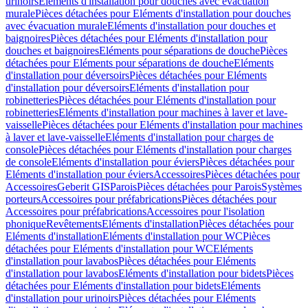
urinoirs
Eléments d'installation pour douches avec évacuation
murale
Pièces détachées pour Eléments d'installation pour douches
avec évacuation murale
Eléments d'installation pour douches et
baignoires
Pièces détachées pour Eléments d'installation pour
douches et baignoires
Eléments pour séparations de douche
Pièces
détachées pour Eléments pour séparations de douche
Eléments
d'installation pour déversoirs
Pièces détachées pour Eléments
d'installation pour déversoirs
Eléments d'installation pour
robinetteries
Pièces détachées pour Eléments d'installation pour
robinetteries
Eléments d'installation pour machines à laver et lave-
vaisselle
Pièces détachées pour Eléments d'installation pour machines
à laver et lave-vaisselle
Eléments d'installation pour charges de
console
Pièces détachées pour Eléments d'installation pour charges
de console
Eléments d'installation pour éviers
Pièces détachées pour
Eléments d'installation pour éviers
Accessoires
Pièces détachées pour
Accessoires
Geberit GIS
Parois
Pièces détachées pour Parois
Systèmes
porteurs
Accessoires pour préfabrications
Pièces détachées pour
Accessoires pour préfabrications
Accessoires pour l'isolation
phonique
Revêtements
Eléments d'installation
Pièces détachées pour
Eléments d'installation
Eléments d'installation pour WC
Pièces
détachées pour Eléments d'installation pour WC
Eléments
d'installation pour lavabos
Pièces détachées pour Eléments
d'installation pour lavabos
Eléments d'installation pour bidets
Pièces
détachées pour Eléments d'installation pour bidets
Eléments
d'installation pour urinoirs
Pièces détachées pour Eléments