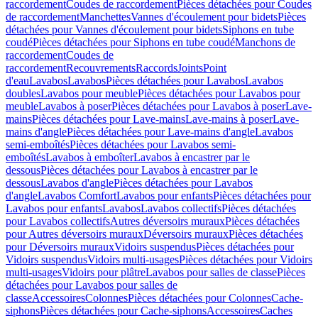
raccordement
Coudes de raccordement
Pièces détachées pour Coudes
de raccordement
Manchettes
Vannes d'écoulement pour bidets
Pièces
détachées pour Vannes d'écoulement pour bidets
Siphons en tube
coudé
Pièces détachées pour Siphons en tube coudé
Manchons de
raccordement
Coudes de
raccordement
Recouvrements
Raccords
Joints
Point
d'eau
Lavabos
Lavabos
Pièces détachées pour Lavabos
Lavabos
doubles
Lavabos pour meuble
Pièces détachées pour Lavabos pour
meuble
Lavabos à poser
Pièces détachées pour Lavabos à poser
Lave-
mains
Pièces détachées pour Lave-mains
Lave-mains à poser
Lave-
mains d'angle
Pièces détachées pour Lave-mains d'angle
Lavabos
semi-emboîtés
Pièces détachées pour Lavabos semi-
emboîtés
Lavabos à emboîter
Lavabos à encastrer par le
dessous
Pièces détachées pour Lavabos à encastrer par le
dessous
Lavabos d'angle
Pièces détachées pour Lavabos
d'angle
Lavabos Comfort
Lavabos pour enfants
Pièces détachées pour
Lavabos pour enfants
Lavabos
Lavabos collectifs
Pièces détachées
pour Lavabos collectifs
Autres déversoirs muraux
Pièces détachées
pour Autres déversoirs muraux
Déversoirs muraux
Pièces détachées
pour Déversoirs muraux
Vidoirs suspendus
Pièces détachées pour
Vidoirs suspendus
Vidoirs multi-usages
Pièces détachées pour Vidoirs
multi-usages
Vidoirs pour plâtre
Lavabos pour salles de classe
Pièces
détachées pour Lavabos pour salles de
classe
Accessoires
Colonnes
Pièces détachées pour Colonnes
Cache-
siphons
Pièces détachées pour Cache-siphons
Accessoires
Caches