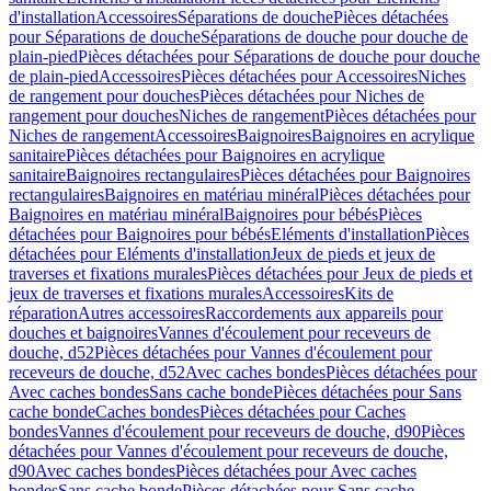
d'installation
Accessoires
Séparations de douche
Pièces détachées
pour Séparations de douche
Séparations de douche pour douche de
plain-pied
Pièces détachées pour Séparations de douche pour douche
de plain-pied
Accessoires
Pièces détachées pour Accessoires
Niches
de rangement pour douches
Pièces détachées pour Niches de
rangement pour douches
Niches de rangement
Pièces détachées pour
Niches de rangement
Accessoires
Baignoires
Baignoires en acrylique
sanitaire
Pièces détachées pour Baignoires en acrylique
sanitaire
Baignoires rectangulaires
Pièces détachées pour Baignoires
rectangulaires
Baignoires en matériau minéral
Pièces détachées pour
Baignoires en matériau minéral
Baignoires pour bébés
Pièces
détachées pour Baignoires pour bébés
Eléments d'installation
Pièces
détachées pour Eléments d'installation
Jeux de pieds et jeux de
traverses et fixations murales
Pièces détachées pour Jeux de pieds et
jeux de traverses et fixations murales
Accessoires
Kits de
réparation
Autres accessoires
Raccordements aux appareils pour
douches et baignoires
Vannes d'écoulement pour receveurs de
douche, d52
Pièces détachées pour Vannes d'écoulement pour
receveurs de douche, d52
Avec caches bondes
Pièces détachées pour
Avec caches bondes
Sans cache bonde
Pièces détachées pour Sans
cache bonde
Caches bondes
Pièces détachées pour Caches
bondes
Vannes d'écoulement pour receveurs de douche, d90
Pièces
détachées pour Vannes d'écoulement pour receveurs de douche,
d90
Avec caches bondes
Pièces détachées pour Avec caches
bondes
Sans cache bonde
Pièces détachées pour Sans cache