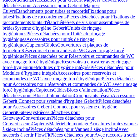
détachées pour Accessoires pour Geberit Mapress
Cuivre
Etanchements pour tubes et raccords
Fixations pour
tubes
Fixations de raccordements
Pièces détachées pour Fixations de
raccordements
Joints d'étanchéité
Sets de vis pour assemblages de
brides
Système d'hygiène Geberit
Unités de rinçage
hygiéniques
Pièces détachées pour Unités de rinçage
hygiéniques
Accessoires pour unités de rinçage
hygiéniques
Capteurs
Câbles
Couvertures et plaques de
fermeture
Réservoirs et commandes de WC avec rinçage forcé
hygiénique
Pièces détachées pour Réservoirs et commandes de WC
avec rinçage forcé hygiénique
Réservoirs à encastrer avec rinçage
forcé hygiénique
Modules d’hygiène intégrés
Pièces détachées pour
Modules d’hygiène intégrés
Accessoires pour réservoirs et
commandes de WC avec rinçage forcé hygiénique
Pièces détachées
pour Accessoires pour réservoirs et commandes de WC avec rinçage
forcé hygiénique
Capteurs
Câbles
Blocs d’alimentation
Pièces
détachées pour Blocs d’alimentation
Composants réseau
Accessoires
Geberit Connect pour système d'hygiène Geberit
Pièces détachées
pour Accessoires Geberit Connect pour système d'hygiène
Geberit
Gateways
Pièces détachées pour
Gateways
Convertisseurs
Pièces détachées pour
Convertisseurs
Capteurs
Matériel de montage
Armatures brutes
Vannes
à siège incliné
Pièces détachées pour Vannes à siège incliné
Avec
raccords à sertir FlowFit
Pièces détachées pour Avec raccords à sertir