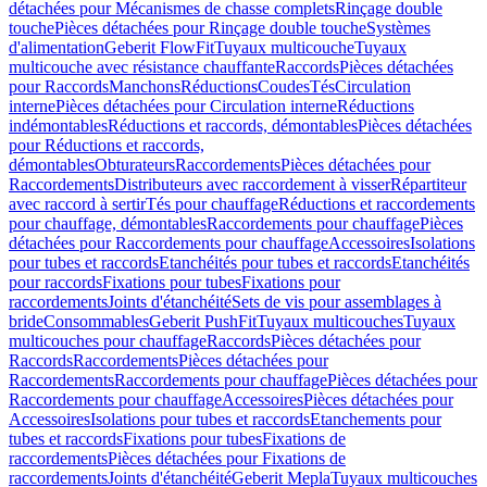
détachées pour Mécanismes de chasse complets
Rinçage double
touche
Pièces détachées pour Rinçage double touche
Systèmes
d'alimentation
Geberit FlowFit
Tuyaux multicouche
Tuyaux
multicouche avec résistance chauffante
Raccords
Pièces détachées
pour Raccords
Manchons
Réductions
Coudes
Tés
Circulation
interne
Pièces détachées pour Circulation interne
Réductions
indémontables
Réductions et raccords, démontables
Pièces détachées
pour Réductions et raccords,
démontables
Obturateurs
Raccordements
Pièces détachées pour
Raccordements
Distributeurs avec raccordement à visser
Répartiteur
avec raccord à sertir
Tés pour chauffage
Réductions et raccordements
pour chauffage, démontables
Raccordements pour chauffage
Pièces
détachées pour Raccordements pour chauffage
Accessoires
Isolations
pour tubes et raccords
Etanchéités pour tubes et raccords
Etanchéités
pour raccords
Fixations pour tubes
Fixations pour
raccordements
Joints d'étanchéité
Sets de vis pour assemblages à
bride
Consommables
Geberit PushFit
Tuyaux multicouches
Tuyaux
multicouches pour chauffage
Raccords
Pièces détachées pour
Raccords
Raccordements
Pièces détachées pour
Raccordements
Raccordements pour chauffage
Pièces détachées pour
Raccordements pour chauffage
Accessoires
Pièces détachées pour
Accessoires
Isolations pour tubes et raccords
Etanchements pour
tubes et raccords
Fixations pour tubes
Fixations de
raccordements
Pièces détachées pour Fixations de
raccordements
Joints d'étanchéité
Geberit Mepla
Tuyaux multicouches