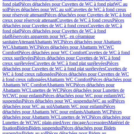
fond plat
Pièces détachées pour Cuvettes de WC à fond plat
WC au
sol
Pièces détachées pour WC au sol
Cuvettes de WC à fond creux
pour réservoir attenant
Pièces détachées pour Cuvettes de WC à fond
creux pour réservoir attenant
Cuvettes de WC à fond creux
Pièces
détachées pour Cuvettes de WC à fond creux
Cuvettes de WC à
fond plat
Pièces détachées pour Cuvettes de WC à fond
plat
Réservoirs apparents pour WC, en céramique
sanitaire
Attenant
Abattants WC
Pièces détachées pour Abattants
WC
Abattants WC
Pièces détachées pour Abattants WC
WC
Comfort
Pièces détachées pour WC Comfort
Cuvettes de WC à fond
creux surélevées
Pièces détachées pour Cuvettes de WC à fond
creux surélevées
Cuvettes de WC à fond plat surélevées
Pièces
détachées pour Cuvettes de WC à fond plat surélevées
Cuvettes de
WC à fond creux rallongées
Pièces détachées pour Cuvettes de WC
à fond creux rallongées
Abattants WC Comfort
Pièces détachées pour
Abattants WC Comfort
Abattants WC
Pièces détachées pour
Abattants WC
Lunettes de WC
Pièces détachées pour Lunettes de
WC
WC pour enfants
Pièces détachées pour WC pour enfants
WC
suspendus
Pièces détachées pour WC suspendus
WC au sol
Pièces
détachées pour WC au sol
Abattants WC pour enfants
Pièces
détachées pour Abattants WC pour enfants
Abattants WC
Pièces
détachées pour Abattants WC
Lunettes de WC
Pièces détachées pour
Lunettes de WC
WC plain-pied
Avec rinçage
Accessoires
Matériel de
fixation
Bidets
Bidets suspendus
Pièces détachées pour Bidets
suspendus
Bidets au sol
Pièces détachées pour Bidets au