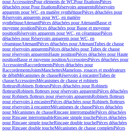
pour Accessoires
Pour eléments de WC
Pour fixations
Pièces
détachées pour Pour fixations
Réservoirs apparents
Réservoirs
apparents pour WC, en matière synthétique
Pièces détachées pour
Réservoirs apparents pour WC, en matière
synthétique
Attenant
Pièces détachées pour Attenant
Basse et
moyenne position
Pièces détachées pour Basse et moyenne
position
Réservoirs apparents pour WC, en céramique
Pièces
détachées pour Réservoirs apparents pour WC, en
céramique
Attenant
Pièces détachées pour Attenant
Tubes de chasse
pour réservoirs apparents
Pièces détachées pour Tubes de chasse
pour réservoirs apparents
Haute position
Pièces détachées pour Haute
position
Basse et moyenne position
Accessoires
Pièces détachées pour
Accessoires
Raccordements
Pièces détachées pour
Raccordements
Joints
Manchettes
Mamelons, rosaces et modérateurs
de débit
Mécanismes de chasse
Réservoirs à encastrer
Tubes de
chasse
Accessoires
Mécanismes de chasse et robinets
flotteurs
Robinets flotteurs
Pièces détachées pour Robinets
flotteurs
Robinets flotteurs pour réservoirs apparents
Pièces détachées
pour Robinets flotteurs pour réservoirs apparents
Robinets flotteurs
pour réservoirs à encastrer
Pièces détachées pour Robinets flotteurs
pour réservoirs à encastrer
Mécanismes de chasse
Pièces détachées
pour Mécanismes de chasse
Rinçage interrompable
Pièces détachées
pour Rinçage interrompable
Rinçage simple touche
Pièces détachées
pour Rinçage simple touche
Rinçage double touche
Pièces détachées
pour Rinçage double touche
Mécanismes de chasse complets
Pièces