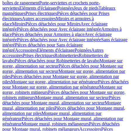
boîtes de rangement
Porte-serviettes et crochets porte-
serviettes
Eléments d'éclairage
Poignées
Jeux de pieds
Tableaux
magnétiques
Prises électriques
Pièces détachées pour Prises
électriques
Autres accessoires
Miroirs et armoires à
glace
Miroirs
Pièces détachées pour Miroirs
Avec éclairage
intégrée
Pièces détachées pour Avec éclairage intégrée
Armoires à
glace
Pièces détachées pour Armoires à glace
Avec éclairage
intégrée
Pièces détachées pour Avec éclairage intégrée
Sans éclairage
intégré
Pièces détachées pour Sans éclairage
intégré
Accessoires
Eléments d'éclairage
Poignées
Autres
accessoires
Prises électriques
Robinetteries
Robinetteries de
lavabo
Pièces détachées pour Robinetteries de lavabo
Montage sur
gorge, alimentation sur secteur
Pièces détachées pour Montage sur
gorge, alimentation sur secteur
Montage sur gorge, alimentation par
piles
Pièces détachées pour Montage sur gorge, alimentation par
piles
Montage sur gorge, alimentation par générateur
Pièces détachées
pour Montage sur gorge, alimentation par générateur
Montage sur
gorge, robinets mitigeurs
Pièces détachées pour Montage sur gorge,
robinets mitigeurs
Montage mural, alimentation sur secteur
Pièces
détachées pour Montage mural, alimentation sur secteur
Montage
mural, alimentation par piles
Pièces détachées pour Montage mural,
alimentation par piles
Montage mural, alimentation par
générateur
Pièces détachées pour Montage mural, alimentation par
générateur
Montage mural, robinets mélangeurs
Pièces détachées
pour Montage mural, robinets mélangeurs
Accessoires
Pièces