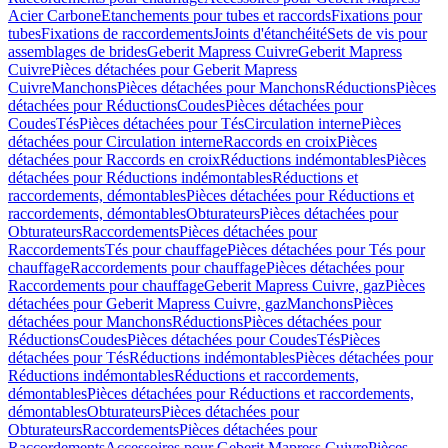
Acier Carbone
Etanchements pour tubes et raccords
Fixations pour
tubes
Fixations de raccordements
Joints d'étanchéité
Sets de vis pour
assemblages de brides
Geberit Mapress Cuivre
Geberit Mapress
Cuivre
Pièces détachées pour Geberit Mapress
Cuivre
Manchons
Pièces détachées pour Manchons
Réductions
Pièces
détachées pour Réductions
Coudes
Pièces détachées pour
Coudes
Tés
Pièces détachées pour Tés
Circulation interne
Pièces
détachées pour Circulation interne
Raccords en croix
Pièces
détachées pour Raccords en croix
Réductions indémontables
Pièces
détachées pour Réductions indémontables
Réductions et
raccordements, démontables
Pièces détachées pour Réductions et
raccordements, démontables
Obturateurs
Pièces détachées pour
Obturateurs
Raccordements
Pièces détachées pour
Raccordements
Tés pour chauffage
Pièces détachées pour Tés pour
chauffage
Raccordements pour chauffage
Pièces détachées pour
Raccordements pour chauffage
Geberit Mapress Cuivre, gaz
Pièces
détachées pour Geberit Mapress Cuivre, gaz
Manchons
Pièces
détachées pour Manchons
Réductions
Pièces détachées pour
Réductions
Coudes
Pièces détachées pour Coudes
Tés
Pièces
détachées pour Tés
Réductions indémontables
Pièces détachées pour
Réductions indémontables
Réductions et raccordements,
démontables
Pièces détachées pour Réductions et raccordements,
démontables
Obturateurs
Pièces détachées pour
Obturateurs
Raccordements
Pièces détachées pour
Raccordements
Accessoires pour Geberit Mapress Cuivre
Pièces