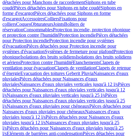
détachées pour Manchons de raccordement
Siphons en tube
coudé
Pièces détachées pour Siphons en tube coudé
Siphons en
forme d'escargot
Pièces détachées pour Siphons en forme
d'escargot
Accessoires
Colliers
Fixations pour
colliers
Coques
Obturateurs
Joints
Boîtiers de
réservation
Consommables
Protection incendie, protection phonique
et protection contre l'humidité
Protection incendie
Pièces détachées
pour Protection incendie
Protection incendie pour systèmes
d'évacuation
Pièces détachées pour Protection incendie pour
systèmes d'évacuation
Systèmes de fermeture pour plafond
Protection
phonique
Isolations des bruits solidiens
Isolations des bruits solidiens
et aériens
Protection contre l'humidité
Etanchements
Clapets de
ventilation pour évacuation
Clapets de ventilation
Clapets de retenue
d’énergie
Evacuation des toitures Geberit Pluvia
Naissances d'eaux
pluviales
Pièces détachées pour Naissances d'eaux
pluviales
Naissances d'eaux pluviales verticales jusqu'à 12 l/s
Pièces
détachées pour Naissances d'eaux pluviales verticales jusqu'à 12
l/s
Naissances d'eaux pluviales verticales jusqu'à 25 l/s
Pièces
détachées pour Naissances d'eaux pluviales verticales jusqu'à 25
l/s
Naissances d'eaux pluviales pour chéneaux
Pièces détachées pour
Naissances d'eaux pluviales pour chéneaux
Naissances d'eaux
pluviales jusqu'à 12 l/s
Pièces détachées pour Naissances d'eaux
pluviales jusqu'à 12 l/s
Naissances d'eaux pluviales jusqu'à 25
l/s
Pièces détachées pour Naissances d'eaux pluviales jusqu'à 25
l/s
Eléments de barrières anti-condensation
Pièces détachées pour