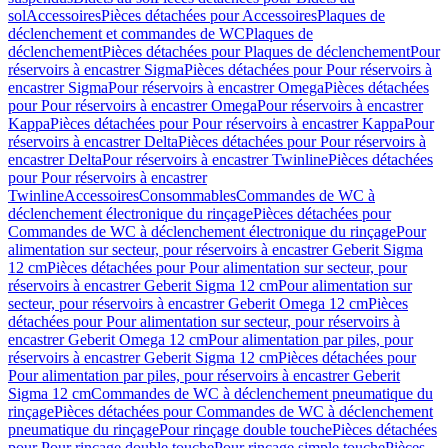
sol
Accessoires
Pièces détachées pour Accessoires
Plaques de
déclenchement et commandes de WC
Plaques de
déclenchement
Pièces détachées pour Plaques de déclenchement
Pour
réservoirs à encastrer Sigma
Pièces détachées pour Pour réservoirs à
encastrer Sigma
Pour réservoirs à encastrer Omega
Pièces détachées
pour Pour réservoirs à encastrer Omega
Pour réservoirs à encastrer
Kappa
Pièces détachées pour Pour réservoirs à encastrer Kappa
Pour
réservoirs à encastrer Delta
Pièces détachées pour Pour réservoirs à
encastrer Delta
Pour réservoirs à encastrer Twinline
Pièces détachées
pour Pour réservoirs à encastrer
Twinline
Accessoires
Consommables
Commandes de WC à
déclenchement électronique du rinçage
Pièces détachées pour
Commandes de WC à déclenchement électronique du rinçage
Pour
alimentation sur secteur, pour réservoirs à encastrer Geberit Sigma
12 cm
Pièces détachées pour Pour alimentation sur secteur, pour
réservoirs à encastrer Geberit Sigma 12 cm
Pour alimentation sur
secteur, pour réservoirs à encastrer Geberit Omega 12 cm
Pièces
détachées pour Pour alimentation sur secteur, pour réservoirs à
encastrer Geberit Omega 12 cm
Pour alimentation par piles, pour
réservoirs à encastrer Geberit Sigma 12 cm
Pièces détachées pour
Pour alimentation par piles, pour réservoirs à encastrer Geberit
Sigma 12 cm
Commandes de WC à déclenchement pneumatique du
rinçage
Pièces détachées pour Commandes de WC à déclenchement
pneumatique du rinçage
Pour rinçage double touche
Pièces détachées
pour Pour rinçage double touche
Pour rinçage simple touche
Pièces