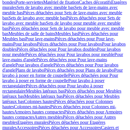
bondes
Porte-serviettes
Matériel de fixation
Caches décoratifs
Etagères
murales
Sets de lavabo avec meuble bas
Sets de lave-mains avec
meuble bas
Pièces détachées pour Sets de lave-mains avec meuble
bas
Sets de lavabo avec meuble bas
Pièces détachées pour Sets de
lavabo avec meuble bas
Sets de lavabo pour meuble avec meuble
bas
Pièces détachées pour Sets de lavabo pour meuble avec meuble
bas
Meubles de salle de bains
Meubles bas
Pièces détachées pour
Meubles bas
Pour lave-mains
Pièces détachées pour Pour lave-
mains
Pour lavabos
Pièces détachées pour Pour lavabos
Pour lavabos
doubles
Pièces détachées pour Pour lavabos doubles
Pour lavabos
pour meuble
Pièces détachées pour Pour lavabos pour meuble
Pour
lave-mains d'angle
Pièces détachées pour Pour lave-mains
d'angle
Pour lavabos d'angle
Pièces détachées pour Pour lavabos
d'angle
Plans de lavabo
Pièces détachées pour Plans de lavabo
Pour
lavabo à poser en forme de coupelle
Pièces détachées pour Pour
lavabo à poser en forme de coupelle
Pour lavabo à poser
rectangulaire
Pièces détachées pour Pour lavabo à poser
rectangulaire
Meubles latéraux bas
Pièces détachées pour Meubles
latéraux bas
Meubles latéraux bas
Pièces détachées pour Meubles
latéraux bas
Colonnes hautes
Pièces détachées pour Colonnes
hautes
Colonnes mi-hautes
Pièces détachées pour Colonnes mi-
hautes
Armoires hautes compactes
Pièces détachées pour Armoires
hautes compactes
Autres meubles
Pièces détachées pour Autres
meubles
Etagères murales
Pièces détachées pour Etagères
murales
Accessoires
Pièces détachées pour Accessoires
Casiers et