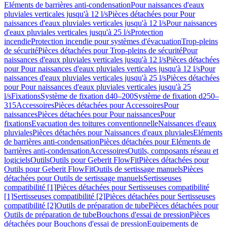
Eléments de barrières anti-condensation
Pour naissances d'eaux
pluviales verticales jusqu'à 12 l/s
Pièces détachées pour Pour
naissances d'eaux pluviales verticales jusqu'à 12 l/s
Pour naissances
d'eaux pluviales verticales jusqu'à 25 l/s
Protection
incendie
Protection incendie pour systèmes d'évacuation
Trop-pleins
de sécurité
Pièces détachées pour Trop-pleins de sécurité
Pour
naissances d'eaux pluviales verticales jusqu'à 12 l/s
Pièces détachées
pour Pour naissances d'eaux pluviales verticales jusqu'à 12 l/s
Pour
naissances d'eaux pluviales verticales jusqu'à 25 l/s
Pièces détachées
pour Pour naissances d'eaux pluviales verticales jusqu'à 25
l/s
Fixations
Système de fixation d40–200
Système de fixation d250–
315
Accessoires
Pièces détachées pour Accessoires
Pour
naissances
Pièces détachées pour Pour naissances
Pour
fixations
Evacuation des toitures conventionnelle
Naissances d'eaux
pluviales
Pièces détachées pour Naissances d'eaux pluviales
Eléments
de barrières anti-condensation
Pièces détachées pour Eléments de
barrières anti-condensation
Accessoires
Outils, composants réseau et
logiciels
Outils
Outils pour Geberit FlowFit
Pièces détachées pour
Outils pour Geberit FlowFit
Outils de sertissage manuels
Pièces
détachées pour Outils de sertissage manuels
Sertisseuses
compatibilité [1]
Pièces détachées pour Sertisseuses compatibilité
[1]
Sertisseuses compatibilité [2]
Pièces détachées pour Sertisseuses
compatibilité [2]
Outils de préparation de tube
Pièces détachées pour
Outils de préparation de tube
Bouchons d'essai de pression
Pièces
détachées pour Bouchons d'essai de pression
Equipements de