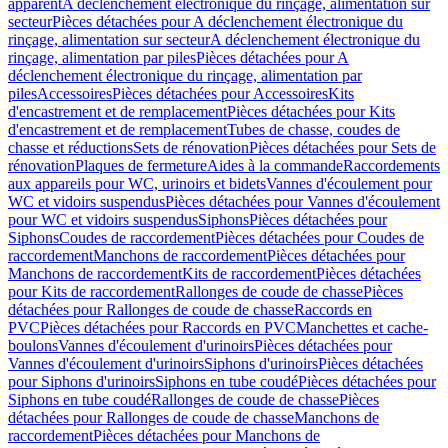
apparent
A déclenchement électronique du rinçage, alimentation sur
secteur
Pièces détachées pour A déclenchement électronique du
rinçage, alimentation sur secteur
A déclenchement électronique du
rinçage, alimentation par piles
Pièces détachées pour A
déclenchement électronique du rinçage, alimentation par
piles
Accessoires
Pièces détachées pour Accessoires
Kits
d'encastrement et de remplacement
Pièces détachées pour Kits
d'encastrement et de remplacement
Tubes de chasse, coudes de
chasse et réductions
Sets de rénovation
Pièces détachées pour Sets de
rénovation
Plaques de fermeture
Aides à la commande
Raccordements
aux appareils pour WC, urinoirs et bidets
Vannes d'écoulement pour
WC et vidoirs suspendus
Pièces détachées pour Vannes d'écoulement
pour WC et vidoirs suspendus
Siphons
Pièces détachées pour
Siphons
Coudes de raccordement
Pièces détachées pour Coudes de
raccordement
Manchons de raccordement
Pièces détachées pour
Manchons de raccordement
Kits de raccordement
Pièces détachées
pour Kits de raccordement
Rallonges de coude de chasse
Pièces
détachées pour Rallonges de coude de chasse
Raccords en
PVC
Pièces détachées pour Raccords en PVC
Manchettes et cache-
boulons
Vannes d'écoulement d'urinoirs
Pièces détachées pour
Vannes d'écoulement d'urinoirs
Siphons d'urinoirs
Pièces détachées
pour Siphons d'urinoirs
Siphons en tube coudé
Pièces détachées pour
Siphons en tube coudé
Rallonges de coude de chasse
Pièces
détachées pour Rallonges de coude de chasse
Manchons de
raccordement
Pièces détachées pour Manchons de