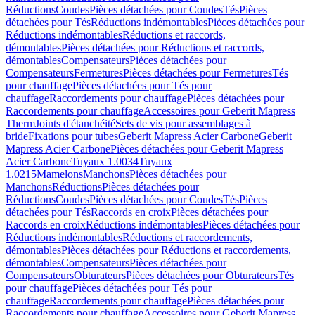
Réductions
Coudes
Pièces détachées pour Coudes
Tés
Pièces
détachées pour Tés
Réductions indémontables
Pièces détachées pour
Réductions indémontables
Réductions et raccords,
démontables
Pièces détachées pour Réductions et raccords,
démontables
Compensateurs
Pièces détachées pour
Compensateurs
Fermetures
Pièces détachées pour Fermetures
Tés
pour chauffage
Pièces détachées pour Tés pour
chauffage
Raccordements pour chauffage
Pièces détachées pour
Raccordements pour chauffage
Accessoires pour Geberit Mapress
Therm
Joints d'étanchéité
Sets de vis pour assemblages à
bride
Fixations pour tubes
Geberit Mapress Acier Carbone
Geberit
Mapress Acier Carbone
Pièces détachées pour Geberit Mapress
Acier Carbone
Tuyaux 1.0034
Tuyaux
1.0215
Mamelons
Manchons
Pièces détachées pour
Manchons
Réductions
Pièces détachées pour
Réductions
Coudes
Pièces détachées pour Coudes
Tés
Pièces
détachées pour Tés
Raccords en croix
Pièces détachées pour
Raccords en croix
Réductions indémontables
Pièces détachées pour
Réductions indémontables
Réductions et raccordements,
démontables
Pièces détachées pour Réductions et raccordements,
démontables
Compensateurs
Pièces détachées pour
Compensateurs
Obturateurs
Pièces détachées pour Obturateurs
Tés
pour chauffage
Pièces détachées pour Tés pour
chauffage
Raccordements pour chauffage
Pièces détachées pour
Raccordements pour chauffage
Accessoires pour Geberit Mapress