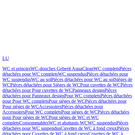
LU
WC et urinoirs
WC-douches Geberit AquaClean
WC complets
Pièces
détachées pour WC complets
WC suspendus
Pièces détachées pour
WC suspendus
WC au sol
Pièces détachées pour WC au sol
Sièges de
WC
Pièces détachées pour Sièges de WC
Pour cuvettes de WC
Pièces
détachées pour Pour cuvettes de WC
Panneaux design
Pièces
détachées pour Panneaux design
Pour WC complets
Pièces détachées
pour Pour WC complets
Pour sièges de WC
Pièces détachées pour
Pour sièges de WC
Accessoires
Pièces détachées pour
Accessoires
Pour WC complets
Pour sièges de WC
Pièces détachées
pour Pour sièges de WC
Pour sièges de WC et WC
complets
Consommables
WC et abattants WC
WC suspendus
Pièces
détachées pour WC suspendus
Cuvettes de WC à fond creux
Pièces
détachées pour Cuvettes de WC à fond creux
Cuvettes de WC à