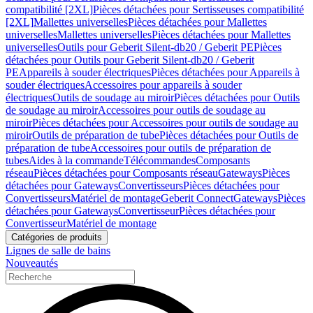
compatibilité [2XL]
Pièces détachées pour Sertisseuses compatibilité
[2XL]
Mallettes universelles
Pièces détachées pour Mallettes
universelles
Mallettes universelles
Pièces détachées pour Mallettes
universelles
Outils pour Geberit Silent-db20 / Geberit PE
Pièces
détachées pour Outils pour Geberit Silent-db20 / Geberit
PE
Appareils à souder électriques
Pièces détachées pour Appareils à
souder électriques
Accessoires pour appareils à souder
électriques
Outils de soudage au miroir
Pièces détachées pour Outils
de soudage au miroir
Accessoires pour outils de soudage au
miroir
Pièces détachées pour Accessoires pour outils de soudage au
miroir
Outils de préparation de tube
Pièces détachées pour Outils de
préparation de tube
Accessoires pour outils de préparation de
tubes
Aides à la commande
Télécommandes
Composants
réseau
Pièces détachées pour Composants réseau
Gateways
Pièces
détachées pour Gateways
Convertisseurs
Pièces détachées pour
Convertisseurs
Matériel de montage
Geberit Connect
Gateways
Pièces
détachées pour Gateways
Convertisseur
Pièces détachées pour
Convertisseur
Matériel de montage
Catégories de produits
Lignes de salle de bains
Nouveautés