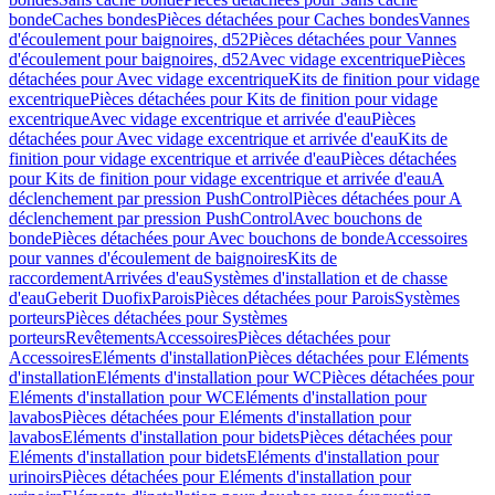
bonde
Caches bondes
Pièces détachées pour Caches bondes
Vannes
d'écoulement pour baignoires, d52
Pièces détachées pour Vannes
d'écoulement pour baignoires, d52
Avec vidage excentrique
Pièces
détachées pour Avec vidage excentrique
Kits de finition pour vidage
excentrique
Pièces détachées pour Kits de finition pour vidage
excentrique
Avec vidage excentrique et arrivée d'eau
Pièces
détachées pour Avec vidage excentrique et arrivée d'eau
Kits de
finition pour vidage excentrique et arrivée d'eau
Pièces détachées
pour Kits de finition pour vidage excentrique et arrivée d'eau
A
déclenchement par pression PushControl
Pièces détachées pour A
déclenchement par pression PushControl
Avec bouchons de
bonde
Pièces détachées pour Avec bouchons de bonde
Accessoires
pour vannes d'écoulement de baignoires
Kits de
raccordement
Arrivées d'eau
Systèmes d'installation et de chasse
d'eau
Geberit Duofix
Parois
Pièces détachées pour Parois
Systèmes
porteurs
Pièces détachées pour Systèmes
porteurs
Revêtements
Accessoires
Pièces détachées pour
Accessoires
Eléments d'installation
Pièces détachées pour Eléments
d'installation
Eléments d'installation pour WC
Pièces détachées pour
Eléments d'installation pour WC
Eléments d'installation pour
lavabos
Pièces détachées pour Eléments d'installation pour
lavabos
Eléments d'installation pour bidets
Pièces détachées pour
Eléments d'installation pour bidets
Eléments d'installation pour
urinoirs
Pièces détachées pour Eléments d'installation pour