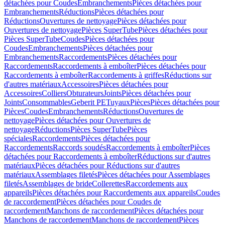
détachées pour Coudes
Embranchements
Pièces détachées pour
Embranchements
Réductions
Pièces détachées pour
Réductions
Ouvertures de nettoyage
Pièces détachées pour
Ouvertures de nettoyage
Pièces SuperTube
Pièces détachées pour
Pièces SuperTube
Coudes
Pièces détachées pour
Coudes
Embranchements
Pièces détachées pour
Embranchements
Raccordements
Pièces détachées pour
Raccordements
Raccordements à emboîter
Pièces détachées pour
Raccordements à emboîter
Raccordements à griffes
Réductions sur
d'autres matériaux
Accessoires
Pièces détachées pour
Accessoires
Colliers
Obturateurs
Joints
Pièces détachées pour
Joints
Consommables
Geberit PE
Tuyaux
Pièces
Pièces détachées pour
Pièces
Coudes
Embranchements
Réductions
Ouvertures de
nettoyage
Pièces détachées pour Ouvertures de
nettoyage
Réductions
Pièces SuperTube
Pièces
spéciales
Raccordements
Pièces détachées pour
Raccordements
Raccords soudés
Raccordements à emboîter
Pièces
détachées pour Raccordements à emboîter
Réductions sur d'autres
matériaux
Pièces détachées pour Réductions sur d'autres
matériaux
Assemblages filetés
Pièces détachées pour Assemblages
filetés
Assemblages de bride
Collerettes
Raccordements aux
appareils
Pièces détachées pour Raccordements aux appareils
Coudes
de raccordement
Pièces détachées pour Coudes de
raccordement
Manchons de raccordement
Pièces détachées pour
Manchons de raccordement
Manchons de raccordement
Pièces