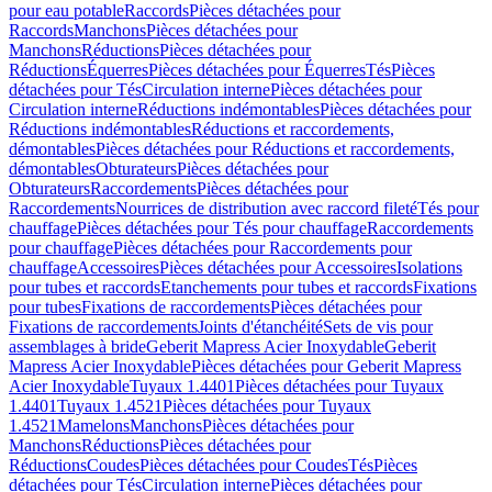
pour eau potable
Raccords
Pièces détachées pour
Raccords
Manchons
Pièces détachées pour
Manchons
Réductions
Pièces détachées pour
Réductions
Équerres
Pièces détachées pour Équerres
Tés
Pièces
détachées pour Tés
Circulation interne
Pièces détachées pour
Circulation interne
Réductions indémontables
Pièces détachées pour
Réductions indémontables
Réductions et raccordements,
démontables
Pièces détachées pour Réductions et raccordements,
démontables
Obturateurs
Pièces détachées pour
Obturateurs
Raccordements
Pièces détachées pour
Raccordements
Nourrices de distribution avec raccord fileté
Tés pour
chauffage
Pièces détachées pour Tés pour chauffage
Raccordements
pour chauffage
Pièces détachées pour Raccordements pour
chauffage
Accessoires
Pièces détachées pour Accessoires
Isolations
pour tubes et raccords
Etanchements pour tubes et raccords
Fixations
pour tubes
Fixations de raccordements
Pièces détachées pour
Fixations de raccordements
Joints d'étanchéité
Sets de vis pour
assemblages à bride
Geberit Mapress Acier Inoxydable
Geberit
Mapress Acier Inoxydable
Pièces détachées pour Geberit Mapress
Acier Inoxydable
Tuyaux 1.4401
Pièces détachées pour Tuyaux
1.4401
Tuyaux 1.4521
Pièces détachées pour Tuyaux
1.4521
Mamelons
Manchons
Pièces détachées pour
Manchons
Réductions
Pièces détachées pour
Réductions
Coudes
Pièces détachées pour Coudes
Tés
Pièces
détachées pour Tés
Circulation interne
Pièces détachées pour