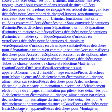
couvercle
Pièces détachées pour Urinoirs, fonctionnement avec
rinçage, avec / pour couvercle
Sans rebord de rinçage
Pièces
détachées pour Sans rebord de rinçage
Avec rebord de rinçage
Pièces
détachées pour Avec rebord de rinçage
Urinoirs, fonctionnement
sans eau
Pièces détachées pour Urinoirs, fonctionnement sans
eau
Sans couvercle
Pièces détachées pour Sans couvercle
Séparations
d'urinoirs
Pièces détachées pour Séparations d'urinoirs
Séparations
d'urinoirs en matière synthétique
Pièces détachées pour Séparations
d'urinoirs en matière synthétique
Séparations d'urinoirs en
verre
Pièces détachées pour Séparations d'urinoirs en
verre
Séparations d'urinoirs en céramique sanitaire
Pièces détachées
pour Séparations d'urinoirs en céramique sanitaire
Accessoires
Pièces
détachées pour Accessoires
Siphons et accessoires de siphons
Tubes
de chasse, coudes de chasse et réductions
Pièces détachées pour
Tubes de chasse, coudes de chasse et réductions
Matériel de
fixation
Bondes
Diffuseur d’eau
Raccordements aux
appareils
Commandes d'urinoir
Montage encastré
Pièces détachées
pour Montage encastré
A déclenchement électronique du rinçage,
alimentation sur secteur
Pièces détachées pour A déclenchement
électronique du rinçage, alimentation sur secteur
A déclenchement
électronique du rinçage, alimentation par piles
Pièces détachées pour
A déclenchement électronique du rinçage, alimentation par piles
A
déclenchement pneumatique du rinçage
Pièces détachées pour A
déclenchement pneumatique du rinçage
Basic
Pièces détachées pour
Basic
Montage en apparent
Pièces détachées pour Montage en