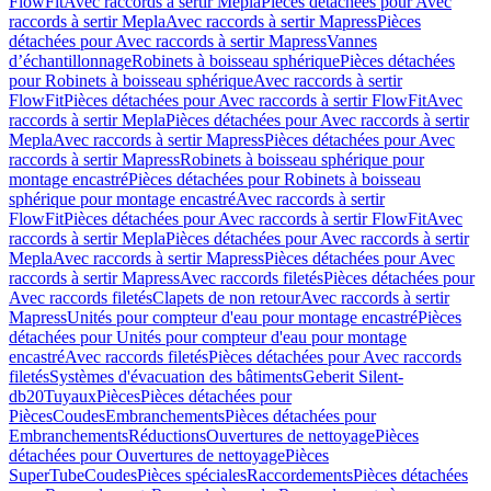
FlowFit
Avec raccords à sertir Mepla
Pièces détachées pour Avec
raccords à sertir Mepla
Avec raccords à sertir Mapress
Pièces
détachées pour Avec raccords à sertir Mapress
Vannes
d’échantillonnage
Robinets à boisseau sphérique
Pièces détachées
pour Robinets à boisseau sphérique
Avec raccords à sertir
FlowFit
Pièces détachées pour Avec raccords à sertir FlowFit
Avec
raccords à sertir Mepla
Pièces détachées pour Avec raccords à sertir
Mepla
Avec raccords à sertir Mapress
Pièces détachées pour Avec
raccords à sertir Mapress
Robinets à boisseau sphérique pour
montage encastré
Pièces détachées pour Robinets à boisseau
sphérique pour montage encastré
Avec raccords à sertir
FlowFit
Pièces détachées pour Avec raccords à sertir FlowFit
Avec
raccords à sertir Mepla
Pièces détachées pour Avec raccords à sertir
Mepla
Avec raccords à sertir Mapress
Pièces détachées pour Avec
raccords à sertir Mapress
Avec raccords filetés
Pièces détachées pour
Avec raccords filetés
Clapets de non retour
Avec raccords à sertir
Mapress
Unités pour compteur d'eau pour montage encastré
Pièces
détachées pour Unités pour compteur d'eau pour montage
encastré
Avec raccords filetés
Pièces détachées pour Avec raccords
filetés
Systèmes d'évacuation des bâtiments
Geberit Silent-
db20
Tuyaux
Pièces
Pièces détachées pour
Pièces
Coudes
Embranchements
Pièces détachées pour
Embranchements
Réductions
Ouvertures de nettoyage
Pièces
détachées pour Ouvertures de nettoyage
Pièces
SuperTube
Coudes
Pièces spéciales
Raccordements
Pièces détachées