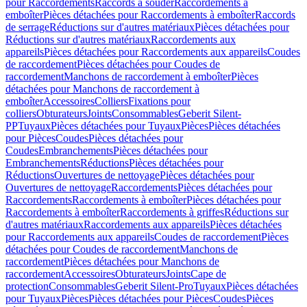
pour Raccordements
Raccords à souder
Raccordements à
emboîter
Pièces détachées pour Raccordements à emboîter
Raccords
de serrage
Réductions sur d'autres matériaux
Pièces détachées pour
Réductions sur d'autres matériaux
Raccordements aux
appareils
Pièces détachées pour Raccordements aux appareils
Coudes
de raccordement
Pièces détachées pour Coudes de
raccordement
Manchons de raccordement à emboîter
Pièces
détachées pour Manchons de raccordement à
emboîter
Accessoires
Colliers
Fixations pour
colliers
Obturateurs
Joints
Consommables
Geberit Silent-
PP
Tuyaux
Pièces détachées pour Tuyaux
Pièces
Pièces détachées
pour Pièces
Coudes
Pièces détachées pour
Coudes
Embranchements
Pièces détachées pour
Embranchements
Réductions
Pièces détachées pour
Réductions
Ouvertures de nettoyage
Pièces détachées pour
Ouvertures de nettoyage
Raccordements
Pièces détachées pour
Raccordements
Raccordements à emboîter
Pièces détachées pour
Raccordements à emboîter
Raccordements à griffes
Réductions sur
d'autres matériaux
Raccordements aux appareils
Pièces détachées
pour Raccordements aux appareils
Coudes de raccordement
Pièces
détachées pour Coudes de raccordement
Manchons de
raccordement
Pièces détachées pour Manchons de
raccordement
Accessoires
Obturateurs
Joints
Cape de
protection
Consommables
Geberit Silent-Pro
Tuyaux
Pièces détachées
pour Tuyaux
Pièces
Pièces détachées pour Pièces
Coudes
Pièces