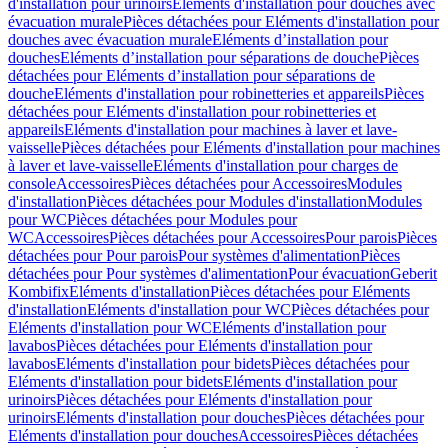
d'installation pour urinoirs
Eléments d'installation pour douches avec
évacuation murale
Pièces détachées pour Eléments d'installation pour
douches avec évacuation murale
Eléments d’installation pour
douches
Eléments d’installation pour séparations de douche
Pièces
détachées pour Eléments d’installation pour séparations de
douche
Eléments d'installation pour robinetteries et appareils
Pièces
détachées pour Eléments d'installation pour robinetteries et
appareils
Eléments d'installation pour machines à laver et lave-
vaisselle
Pièces détachées pour Eléments d'installation pour machines
à laver et lave-vaisselle
Eléments d'installation pour charges de
console
Accessoires
Pièces détachées pour Accessoires
Modules
d'installation
Pièces détachées pour Modules d'installation
Modules
pour WC
Pièces détachées pour Modules pour
WC
Accessoires
Pièces détachées pour Accessoires
Pour parois
Pièces
détachées pour Pour parois
Pour systèmes d'alimentation
Pièces
détachées pour Pour systèmes d'alimentation
Pour évacuation
Geberit
Kombifix
Eléments d'installation
Pièces détachées pour Eléments
d'installation
Eléments d'installation pour WC
Pièces détachées pour
Eléments d'installation pour WC
Eléments d'installation pour
lavabos
Pièces détachées pour Eléments d'installation pour
lavabos
Eléments d'installation pour bidets
Pièces détachées pour
Eléments d'installation pour bidets
Eléments d'installation pour
urinoirs
Pièces détachées pour Eléments d'installation pour
urinoirs
Eléments d'installation pour douches
Pièces détachées pour
Eléments d'installation pour douches
Accessoires
Pièces détachées