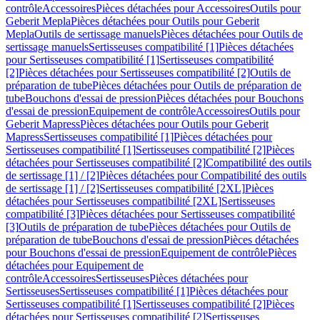
contrôle
Accessoires
Pièces détachées pour Accessoires
Outils pour
Geberit Mepla
Pièces détachées pour Outils pour Geberit
Mepla
Outils de sertissage manuels
Pièces détachées pour Outils de
sertissage manuels
Sertisseuses compatibilité [1]
Pièces détachées
pour Sertisseuses compatibilité [1]
Sertisseuses compatibilité
[2]
Pièces détachées pour Sertisseuses compatibilité [2]
Outils de
préparation de tube
Pièces détachées pour Outils de préparation de
tube
Bouchons d'essai de pression
Pièces détachées pour Bouchons
d'essai de pression
Equipement de contrôle
Accessoires
Outils pour
Geberit Mapress
Pièces détachées pour Outils pour Geberit
Mapress
Sertisseuses compatibilité [1]
Pièces détachées pour
Sertisseuses compatibilité [1]
Sertisseuses compatibilité [2]
Pièces
détachées pour Sertisseuses compatibilité [2]
Compatibilité des outils
de sertissage [1] / [2]
Pièces détachées pour Compatibilité des outils
de sertissage [1] / [2]
Sertisseuses compatibilité [2XL]
Pièces
détachées pour Sertisseuses compatibilité [2XL]
Sertisseuses
compatibilité [3]
Pièces détachées pour Sertisseuses compatibilité
[3]
Outils de préparation de tube
Pièces détachées pour Outils de
préparation de tube
Bouchons d'essai de pression
Pièces détachées
pour Bouchons d'essai de pression
Equipement de contrôle
Pièces
détachées pour Equipement de
contrôle
Accessoires
Sertisseuses
Pièces détachées pour
Sertisseuses
Sertisseuses compatibilité [1]
Pièces détachées pour
Sertisseuses compatibilité [1]
Sertisseuses compatibilité [2]
Pièces
détachées pour Sertisseuses compatibilité [2]
Sertisseuses