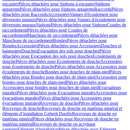
encastrer
Pièces détachées pour Siphons à encastrer
Siphons
apparents
Pièces détachées pour Siphons apparents
Raccords
Pièces
détachées pour Raccords
Accessoires
Vannes d'écoulement pour
déversoirs muraux
Pièces détachées pour Vannes d'écoulement pour
déversoirs muraux
Siphons
Pièces détachées pour Siphons
Coudes de
raccordement
Pièces détachées pour Coudes de
raccordement
Manchons de raccordement
Pièces détachées pour
Manchons de raccordement
Bondes
Pièces détachées pour
Bondes
Accessoires
Pièces détachées pour Accessoires
Douches et
baignoires
Douches
Evacuation des sols pour douches
Pièces
détachées pour Evacuation des sols pour douches
Ecoulements de
douche
Pièces détachées pour Ecoulements de douche
Accessoires
pour écoulements de douche
Pièces détachées pour Accessoires pour
écoulements de douche
Bondes pour douches de plain-pied
Pièces
détachées pour Bondes pour douches de plain-pied
Accessoires pour
bondes pour douches de plain-pied
Pièces détachées pour
Accessoires pour bondes pour douches de plain-pied
Evacuations
murales
Pièces détachées pour Evacuations murales
Accessoires pour
évacuations murales
Pièces détachées pour Accessoires pour
évacuations murales
Receveurs de douche
Pièces détachées pour
Receveurs de douche
Receveurs de douche en matériau minéral et
éléments d’installation Geberit Duofix
Receveurs de douche en
matériau minéral
Pièces détachées pour Receveurs de douche en
matériau minéral
Receveurs de douche en acrylique
sanitaire
Eléments d'installation
Pièces détachées pour Eléments