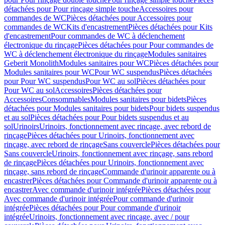
détachées pour Pour rinçage simple touche
Accessoires pour
commandes de WC
Pièces détachées pour Accessoires pour
commandes de WC
Kits d'encastrement
Pièces détachées pour Kits
d'encastrement
Pour commandes de WC à déclenchement
électronique du rinçage
Pièces détachées pour Pour commandes de
WC à déclenchement électronique du rinçage
Modules sanitaires
Geberit Monolith
Modules sanitaires pour WC
Pièces détachées pour
Modules sanitaires pour WC
Pour WC suspendus
Pièces détachées
pour Pour WC suspendus
Pour WC au sol
Pièces détachées pour
Pour WC au sol
Accessoires
Pièces détachées pour
Accessoires
Consommables
Modules sanitaires pour bidets
Pièces
détachées pour Modules sanitaires pour bidets
Pour bidets suspendus
et au sol
Pièces détachées pour Pour bidets suspendus et au
sol
Urinoirs
Urinoirs, fonctionnement avec rinçage, avec rebord de
rinçage
Pièces détachées pour Urinoirs, fonctionnement avec
rinçage, avec rebord de rinçage
Sans couvercle
Pièces détachées pour
Sans couvercle
Urinoirs, fonctionnement avec rinçage, sans rebord
de rinçage
Pièces détachées pour Urinoirs, fonctionnement avec
rinçage, sans rebord de rinçage
Commande d'urinoir apparente ou à
encastrer
Pièces détachées pour Commande d'urinoir apparente ou à
encastrer
Avec commande d'urinoir intégrée
Pièces détachées pour
Avec commande d'urinoir intégrée
Pour commande d'urinoir
intégrée
Pièces détachées pour Pour commande d'urinoir
intégrée
Urinoirs, fonctionnement avec rinçage, avec / pour