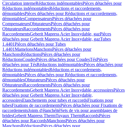
Circulation interne
Réductions indémontables
Pièces détachées pour
Réductions indémontables
Réductions et raccordements,
démontables
Pièces détachées pour Réductions et raccordements,
démontables
Compensateurs
Pièces détachées pour
Compensateurs
Obturateurs
Pièces détachées pour
Obturateurs
Raccordements
Pièces détachées pour
Raccordements
Geberit Mapress Acier Inoxydable, gaz
Pièces
détachées pour Geberit Mapress Acier Inoxydable, gaz
Tubes
1.4401
Pièces détachées pour Tubes
1.4401
Mamelons
Manchons
Pièces détachées pour
Manchons
Réductions
Pièces détachées pour
Réductions
Coudes
Pièces détachées pour Coudes
Tés
Pièces
détachées pour Tés
Réductions indémontables
Pièces détachées pour
Réductions indémontables
Réductions et raccordements,
démontables
Pièces détachées pour Réductions et raccordements,
démontables
Obturateurs
Pièces détachées pour
Obturateurs
Raccordements
Pièces détachées pour
Raccordements
Geberit Mapress Acier Inoxydable, accessoires
Pièces
détachées pour Geberit Mapress Acier Inoxydable,
accessoires
Etanchements pour tubes et raccords
Fixations pour
tubes
Fixations de raccordements
Pièces détachées pour Fixations de
raccordements
Joints d'étanchéité
Sets de vis pour assemblages de
brides
Geberit Mapress Therm
Tuyaux Therm
Raccords
Pièces
détachées pour Raccords
Manchons
Pièces détachées pour
Manchons
Réductions
Pièces détachées pour