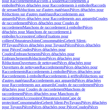
pour Raccordements
Raccords à souder
Raccordements à
emboîter
Pièces détachées pour Raccordements à emboîter
Raccords
de serrage
Réductions sur d'autres matériaux
Pièces détachées pour
Réductions sur d'autres matériaux
Raccordements aux
appareils
Pièces détachées pour Raccordements aux appareils
Coudes
de raccordement
Pièces détachées pour Coudes de
raccordement
Manchons de raccordement à emboîter
Pièces
détachées pour Manchons de raccordement à
emboîter
Accessoires
Colliers
Fixations pour
colliers
Obturateurs
Joints
Consommables
Geberit Silent-
PP
Tuyaux
Pièces détachées pour Tuyaux
Pièces
Pièces détachées
pour Pièces
Coudes
Pièces détachées pour
Coudes
Embranchements
Pièces détachées pour
Embranchements
Réductions
Pièces détachées pour
Réductions
Ouvertures de nettoyage
Pièces détachées pour
Ouvertures de nettoyage
Raccordements
Pièces détachées pour
Raccordements
Raccordements à emboîter
Pièces détachées pour
Raccordements à emboîter
Raccordements à griffes
Réductions sur
d'autres matériaux
Raccordements aux appareils
Pièces détachées
pour Raccordements aux appareils
Coudes de raccordement
Pièces
détachées pour Coudes de raccordement
Manchons de
raccordement
Pièces détachées pour Manchons de
raccordement
Accessoires
Obturateurs
Joints
Cape de
protection
Consommables
Geberit Silent-Pro
Tuyaux
Pièces détachées
pour Tuyaux
Pièces
Pièces détachées pour Pièces
Coudes
Pièces