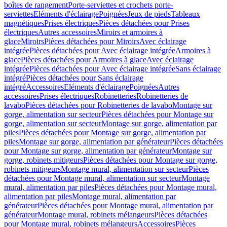
boîtes de rangement
Porte-serviettes et crochets porte-
serviettes
Eléments d'éclairage
Poignées
Jeux de pieds
Tableaux
magnétiques
Prises électriques
Pièces détachées pour Prises
électriques
Autres accessoires
Miroirs et armoires à
glace
Miroirs
Pièces détachées pour Miroirs
Avec éclairage
intégrée
Pièces détachées pour Avec éclairage intégrée
Armoires à
glace
Pièces détachées pour Armoires à glace
Avec éclairage
intégrée
Pièces détachées pour Avec éclairage intégrée
Sans éclairage
intégré
Pièces détachées pour Sans éclairage
intégré
Accessoires
Eléments d'éclairage
Poignées
Autres
accessoires
Prises électriques
Robinetteries
Robinetteries de
lavabo
Pièces détachées pour Robinetteries de lavabo
Montage sur
gorge, alimentation sur secteur
Pièces détachées pour Montage sur
gorge, alimentation sur secteur
Montage sur gorge, alimentation par
piles
Pièces détachées pour Montage sur gorge, alimentation par
piles
Montage sur gorge, alimentation par générateur
Pièces détachées
pour Montage sur gorge, alimentation par générateur
Montage sur
gorge, robinets mitigeurs
Pièces détachées pour Montage sur gorge,
robinets mitigeurs
Montage mural, alimentation sur secteur
Pièces
détachées pour Montage mural, alimentation sur secteur
Montage
mural, alimentation par piles
Pièces détachées pour Montage mural,
alimentation par piles
Montage mural, alimentation par
générateur
Pièces détachées pour Montage mural, alimentation par
générateur
Montage mural, robinets mélangeurs
Pièces détachées
pour Montage mural, robinets mélangeurs
Accessoires
Pièces