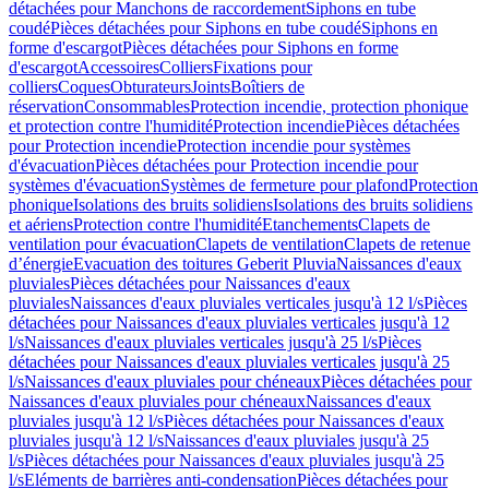
détachées pour Manchons de raccordement
Siphons en tube
coudé
Pièces détachées pour Siphons en tube coudé
Siphons en
forme d'escargot
Pièces détachées pour Siphons en forme
d'escargot
Accessoires
Colliers
Fixations pour
colliers
Coques
Obturateurs
Joints
Boîtiers de
réservation
Consommables
Protection incendie, protection phonique
et protection contre l'humidité
Protection incendie
Pièces détachées
pour Protection incendie
Protection incendie pour systèmes
d'évacuation
Pièces détachées pour Protection incendie pour
systèmes d'évacuation
Systèmes de fermeture pour plafond
Protection
phonique
Isolations des bruits solidiens
Isolations des bruits solidiens
et aériens
Protection contre l'humidité
Etanchements
Clapets de
ventilation pour évacuation
Clapets de ventilation
Clapets de retenue
d’énergie
Evacuation des toitures Geberit Pluvia
Naissances d'eaux
pluviales
Pièces détachées pour Naissances d'eaux
pluviales
Naissances d'eaux pluviales verticales jusqu'à 12 l/s
Pièces
détachées pour Naissances d'eaux pluviales verticales jusqu'à 12
l/s
Naissances d'eaux pluviales verticales jusqu'à 25 l/s
Pièces
détachées pour Naissances d'eaux pluviales verticales jusqu'à 25
l/s
Naissances d'eaux pluviales pour chéneaux
Pièces détachées pour
Naissances d'eaux pluviales pour chéneaux
Naissances d'eaux
pluviales jusqu'à 12 l/s
Pièces détachées pour Naissances d'eaux
pluviales jusqu'à 12 l/s
Naissances d'eaux pluviales jusqu'à 25
l/s
Pièces détachées pour Naissances d'eaux pluviales jusqu'à 25
l/s
Eléments de barrières anti-condensation
Pièces détachées pour