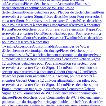
sol
Accessoires
Pièces détachées pour Accessoires
Plaques de
déclenchement et commandes de WC
Plaques de
déclenchement
Pièces détachées pour Plaques de déclenchement
Pour
réservoirs à encastrer Sigma
Pièces détachées pour Pour réservoirs à
encastrer Sigma
Pour réservoirs à encastrer Omega
Pièces détachées
pour Pour réservoirs à encastrer Omega
Pour réservoirs à encastrer
Kappa
Pièces détachées pour Pour réservoirs à encastrer Kappa
Pour
réservoirs à encastrer Delta
Pièces détachées pour Pour réservoirs à
encastrer Delta
Pour réservoirs à encastrer Twinline
Pièces détachées
pour Pour réservoirs à encastrer
Twinline
Accessoires
Consommables
Commandes de WC à
déclenchement électronique du rinçage
Pièces détachées pour
Commandes de WC à déclenchement électronique du rinçage
Pour
alimentation sur secteur, pour réservoirs à encastrer Geberit Sigma
12 cm
Pièces détachées pour Pour alimentation sur secteur, pour
réservoirs à encastrer Geberit Sigma 12 cm
Pour alimentation sur
secteur, pour réservoirs à encastrer Geberit Omega 12 cm
Pièces
détachées pour Pour alimentation sur secteur, pour réservoirs à
encastrer Geberit Omega 12 cm
Pour alimentation par piles, pour
réservoirs à encastrer Geberit Sigma 12 cm
Pièces détachées pour
Pour alimentation par piles, pour réservoirs à encastrer Geberit
Sigma 12 cm
Commandes de WC à déclenchement pneumatique du
rinçage
Pièces détachées pour Commandes de WC à déclenchement
pneumatique du rinçage
Pour rinçage double touche
Pièces détachées
pour Pour rinçage double touche
Pour rinçage simple touche
Pièces