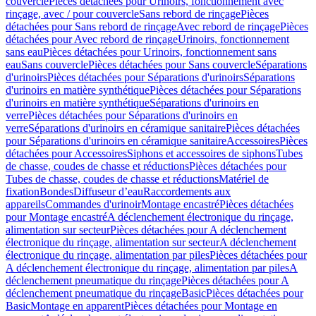
couvercle
Pièces détachées pour Urinoirs, fonctionnement avec
rinçage, avec / pour couvercle
Sans rebord de rinçage
Pièces
détachées pour Sans rebord de rinçage
Avec rebord de rinçage
Pièces
détachées pour Avec rebord de rinçage
Urinoirs, fonctionnement
sans eau
Pièces détachées pour Urinoirs, fonctionnement sans
eau
Sans couvercle
Pièces détachées pour Sans couvercle
Séparations
d'urinoirs
Pièces détachées pour Séparations d'urinoirs
Séparations
d'urinoirs en matière synthétique
Pièces détachées pour Séparations
d'urinoirs en matière synthétique
Séparations d'urinoirs en
verre
Pièces détachées pour Séparations d'urinoirs en
verre
Séparations d'urinoirs en céramique sanitaire
Pièces détachées
pour Séparations d'urinoirs en céramique sanitaire
Accessoires
Pièces
détachées pour Accessoires
Siphons et accessoires de siphons
Tubes
de chasse, coudes de chasse et réductions
Pièces détachées pour
Tubes de chasse, coudes de chasse et réductions
Matériel de
fixation
Bondes
Diffuseur d’eau
Raccordements aux
appareils
Commandes d'urinoir
Montage encastré
Pièces détachées
pour Montage encastré
A déclenchement électronique du rinçage,
alimentation sur secteur
Pièces détachées pour A déclenchement
électronique du rinçage, alimentation sur secteur
A déclenchement
électronique du rinçage, alimentation par piles
Pièces détachées pour
A déclenchement électronique du rinçage, alimentation par piles
A
déclenchement pneumatique du rinçage
Pièces détachées pour A
déclenchement pneumatique du rinçage
Basic
Pièces détachées pour
Basic
Montage en apparent
Pièces détachées pour Montage en