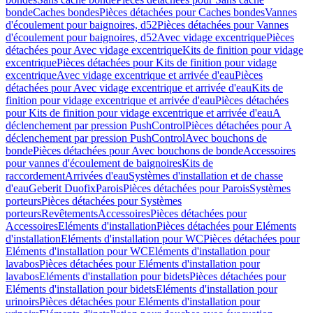
bonde
Caches bondes
Pièces détachées pour Caches bondes
Vannes
d'écoulement pour baignoires, d52
Pièces détachées pour Vannes
d'écoulement pour baignoires, d52
Avec vidage excentrique
Pièces
détachées pour Avec vidage excentrique
Kits de finition pour vidage
excentrique
Pièces détachées pour Kits de finition pour vidage
excentrique
Avec vidage excentrique et arrivée d'eau
Pièces
détachées pour Avec vidage excentrique et arrivée d'eau
Kits de
finition pour vidage excentrique et arrivée d'eau
Pièces détachées
pour Kits de finition pour vidage excentrique et arrivée d'eau
A
déclenchement par pression PushControl
Pièces détachées pour A
déclenchement par pression PushControl
Avec bouchons de
bonde
Pièces détachées pour Avec bouchons de bonde
Accessoires
pour vannes d'écoulement de baignoires
Kits de
raccordement
Arrivées d'eau
Systèmes d'installation et de chasse
d'eau
Geberit Duofix
Parois
Pièces détachées pour Parois
Systèmes
porteurs
Pièces détachées pour Systèmes
porteurs
Revêtements
Accessoires
Pièces détachées pour
Accessoires
Eléments d'installation
Pièces détachées pour Eléments
d'installation
Eléments d'installation pour WC
Pièces détachées pour
Eléments d'installation pour WC
Eléments d'installation pour
lavabos
Pièces détachées pour Eléments d'installation pour
lavabos
Eléments d'installation pour bidets
Pièces détachées pour
Eléments d'installation pour bidets
Eléments d'installation pour
urinoirs
Pièces détachées pour Eléments d'installation pour