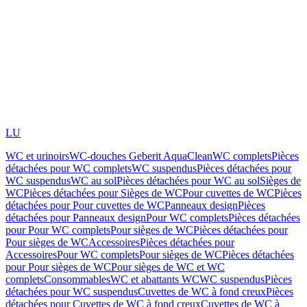
LU
WC et urinoirs
WC-douches Geberit AquaClean
WC complets
Pièces
détachées pour WC complets
WC suspendus
Pièces détachées pour
WC suspendus
WC au sol
Pièces détachées pour WC au sol
Sièges de
WC
Pièces détachées pour Sièges de WC
Pour cuvettes de WC
Pièces
détachées pour Pour cuvettes de WC
Panneaux design
Pièces
détachées pour Panneaux design
Pour WC complets
Pièces détachées
pour Pour WC complets
Pour sièges de WC
Pièces détachées pour
Pour sièges de WC
Accessoires
Pièces détachées pour
Accessoires
Pour WC complets
Pour sièges de WC
Pièces détachées
pour Pour sièges de WC
Pour sièges de WC et WC
complets
Consommables
WC et abattants WC
WC suspendus
Pièces
détachées pour WC suspendus
Cuvettes de WC à fond creux
Pièces
détachées pour Cuvettes de WC à fond creux
Cuvettes de WC à