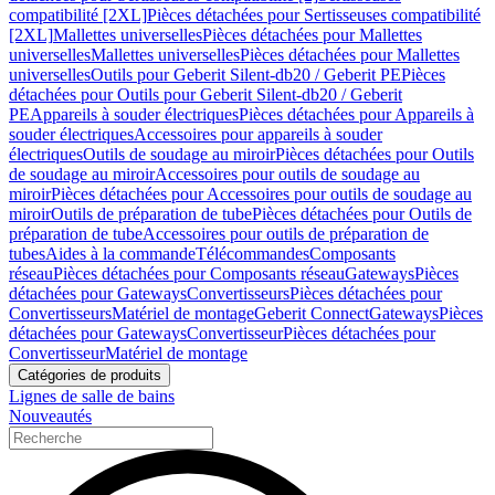
compatibilité [2XL]
Pièces détachées pour Sertisseuses compatibilité
[2XL]
Mallettes universelles
Pièces détachées pour Mallettes
universelles
Mallettes universelles
Pièces détachées pour Mallettes
universelles
Outils pour Geberit Silent-db20 / Geberit PE
Pièces
détachées pour Outils pour Geberit Silent-db20 / Geberit
PE
Appareils à souder électriques
Pièces détachées pour Appareils à
souder électriques
Accessoires pour appareils à souder
électriques
Outils de soudage au miroir
Pièces détachées pour Outils
de soudage au miroir
Accessoires pour outils de soudage au
miroir
Pièces détachées pour Accessoires pour outils de soudage au
miroir
Outils de préparation de tube
Pièces détachées pour Outils de
préparation de tube
Accessoires pour outils de préparation de
tubes
Aides à la commande
Télécommandes
Composants
réseau
Pièces détachées pour Composants réseau
Gateways
Pièces
détachées pour Gateways
Convertisseurs
Pièces détachées pour
Convertisseurs
Matériel de montage
Geberit Connect
Gateways
Pièces
détachées pour Gateways
Convertisseur
Pièces détachées pour
Convertisseur
Matériel de montage
Catégories de produits
Lignes de salle de bains
Nouveautés