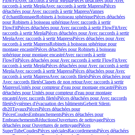
FlowFit
Avec raccords à sertir Mepla
Pièces détachées pour Avec
raccords à sertir Mepla
Avec raccords à sertir Mapress
Pièces
détachées pour Avec raccords à sertir Mapress
Vannes
d’échantillonnage
Robinets à boisseau sphérique
Pièces détachées
pour Robinets à boisseau sphérique
Avec raccords à sertir
FlowFit
Pièces détachées pour Avec raccords à sertir FlowFit
Avec
raccords à sertir Mepla
Pièces détachées pour Avec raccords à sertir
Mepla
Avec raccords à sertir Mapress
Pièces détachées pour Avec
raccords à sertir Mapress
Robinets à boisseau sphérique pour
montage encastré
Pièces détachées pour Robinets à boisseau
sphérique pour montage encastré
Avec raccords à sertir
FlowFit
Pièces détachées pour Avec raccords à sertir FlowFit
Avec
raccords à sertir Mepla
Pièces détachées pour Avec raccords à sertir
Mepla
Avec raccords à sertir Mapress
Pièces détachées pour Avec
raccords à sertir Mapress
Avec raccords filetés
Pièces détachées pour
Avec raccords filetés
Clapets de non retour
Avec raccords à sertir
Mapress
Unités pour compteur d'eau pour montage encastré
Pièces
détachées pour Unités pour compteur d'eau pour montage
encastré
Avec raccords filetés
Pièces détachées pour Avec raccords
filetés
Systèmes d'évacuation des bâtiments
Geberit Silent-
db20
Tuyaux
Pièces
Pièces détachées pour
Pièces
Coudes
Embranchements
Pièces détachées pour
Embranchements
Réductions
Ouvertures de nettoyage
Pièces
détachées pour Ouvertures de nettoyage
Pièces
SuperTube
Coudes
Pièces spéciales
Raccordements
Pièces détachées