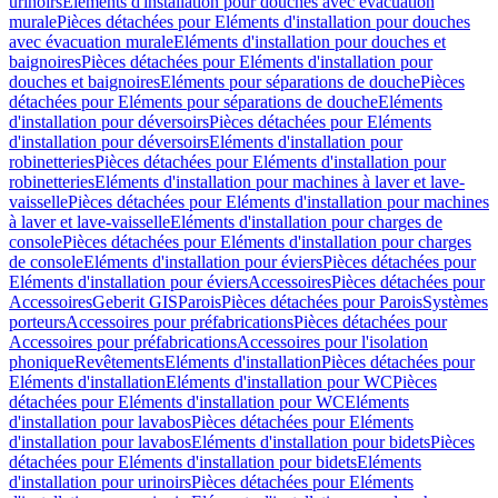
urinoirs
Eléments d'installation pour douches avec évacuation
murale
Pièces détachées pour Eléments d'installation pour douches
avec évacuation murale
Eléments d'installation pour douches et
baignoires
Pièces détachées pour Eléments d'installation pour
douches et baignoires
Eléments pour séparations de douche
Pièces
détachées pour Eléments pour séparations de douche
Eléments
d'installation pour déversoirs
Pièces détachées pour Eléments
d'installation pour déversoirs
Eléments d'installation pour
robinetteries
Pièces détachées pour Eléments d'installation pour
robinetteries
Eléments d'installation pour machines à laver et lave-
vaisselle
Pièces détachées pour Eléments d'installation pour machines
à laver et lave-vaisselle
Eléments d'installation pour charges de
console
Pièces détachées pour Eléments d'installation pour charges
de console
Eléments d'installation pour éviers
Pièces détachées pour
Eléments d'installation pour éviers
Accessoires
Pièces détachées pour
Accessoires
Geberit GIS
Parois
Pièces détachées pour Parois
Systèmes
porteurs
Accessoires pour préfabrications
Pièces détachées pour
Accessoires pour préfabrications
Accessoires pour l'isolation
phonique
Revêtements
Eléments d'installation
Pièces détachées pour
Eléments d'installation
Eléments d'installation pour WC
Pièces
détachées pour Eléments d'installation pour WC
Eléments
d'installation pour lavabos
Pièces détachées pour Eléments
d'installation pour lavabos
Eléments d'installation pour bidets
Pièces
détachées pour Eléments d'installation pour bidets
Eléments
d'installation pour urinoirs
Pièces détachées pour Eléments