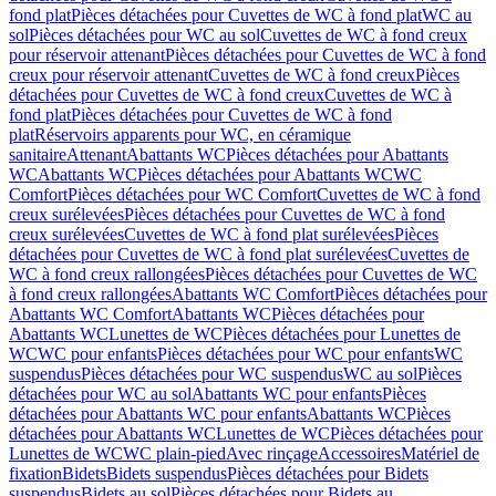
fond plat
Pièces détachées pour Cuvettes de WC à fond plat
WC au
sol
Pièces détachées pour WC au sol
Cuvettes de WC à fond creux
pour réservoir attenant
Pièces détachées pour Cuvettes de WC à fond
creux pour réservoir attenant
Cuvettes de WC à fond creux
Pièces
détachées pour Cuvettes de WC à fond creux
Cuvettes de WC à
fond plat
Pièces détachées pour Cuvettes de WC à fond
plat
Réservoirs apparents pour WC, en céramique
sanitaire
Attenant
Abattants WC
Pièces détachées pour Abattants
WC
Abattants WC
Pièces détachées pour Abattants WC
WC
Comfort
Pièces détachées pour WC Comfort
Cuvettes de WC à fond
creux surélevées
Pièces détachées pour Cuvettes de WC à fond
creux surélevées
Cuvettes de WC à fond plat surélevées
Pièces
détachées pour Cuvettes de WC à fond plat surélevées
Cuvettes de
WC à fond creux rallongées
Pièces détachées pour Cuvettes de WC
à fond creux rallongées
Abattants WC Comfort
Pièces détachées pour
Abattants WC Comfort
Abattants WC
Pièces détachées pour
Abattants WC
Lunettes de WC
Pièces détachées pour Lunettes de
WC
WC pour enfants
Pièces détachées pour WC pour enfants
WC
suspendus
Pièces détachées pour WC suspendus
WC au sol
Pièces
détachées pour WC au sol
Abattants WC pour enfants
Pièces
détachées pour Abattants WC pour enfants
Abattants WC
Pièces
détachées pour Abattants WC
Lunettes de WC
Pièces détachées pour
Lunettes de WC
WC plain-pied
Avec rinçage
Accessoires
Matériel de
fixation
Bidets
Bidets suspendus
Pièces détachées pour Bidets
suspendus
Bidets au sol
Pièces détachées pour Bidets au