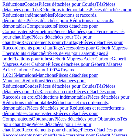
Réductions
Coudes
Pièces détachées pour Coudes
Tés
Pièces
détachées pour Tés
Réductions indémontables
Pièces détachées pour
Réductions indémontables
Réductions et raccords,
démontables
Pièces détachées pour Réductions et raccords,
démontables
Compensateurs
Pièces détachées pour
Compensateurs
Fermetures
Pièces détachées pour Fermetures
Tés
pour chauffage
Pièces détachées pour Tés pour
chauffage
Raccordements pour chauffage
Pièces détachées pour
Raccordements pour chauffage
Accessoires pour Geberit Mapress
Therm
Joints d'étanchéité
Sets de vis pour assemblages à
bride
Fixations pour tubes
Geberit Mapress Acier Carbone
Geberit
Mapress Acier Carbone
Pièces détachées pour Geberit Mapress
Acier Carbone
Tuyaux 1.0034
Tuyaux
1.0215
Mamelons
Manchons
Pièces détachées pour
Manchons
Réductions
Pièces détachées pour
Réductions
Coudes
Pièces détachées pour Coudes
Tés
Pièces
détachées pour Tés
Raccords en croix
Pièces détachées pour
Raccords en croix
Réductions indémontables
Pièces détachées pour
Réductions indémontables
Réductions et raccordements,
démontables
Pièces détachées pour Réductions et raccordements,
démontables
Compensateurs
Pièces détachées pour
Compensateurs
Obturateurs
Pièces détachées pour Obturateurs
Tés
pour chauffage
Pièces détachées pour Tés pour
chauffage
Raccordements pour chauffage
Pièces détachées pour
Raccordements pour chauffage
Accessoires pour Geberit Mapress