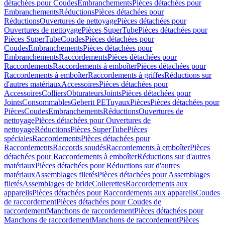
détachées pour Coudes
Embranchements
Pièces détachées pour
Embranchements
Réductions
Pièces détachées pour
Réductions
Ouvertures de nettoyage
Pièces détachées pour
Ouvertures de nettoyage
Pièces SuperTube
Pièces détachées pour
Pièces SuperTube
Coudes
Pièces détachées pour
Coudes
Embranchements
Pièces détachées pour
Embranchements
Raccordements
Pièces détachées pour
Raccordements
Raccordements à emboîter
Pièces détachées pour
Raccordements à emboîter
Raccordements à griffes
Réductions sur
d'autres matériaux
Accessoires
Pièces détachées pour
Accessoires
Colliers
Obturateurs
Joints
Pièces détachées pour
Joints
Consommables
Geberit PE
Tuyaux
Pièces
Pièces détachées pour
Pièces
Coudes
Embranchements
Réductions
Ouvertures de
nettoyage
Pièces détachées pour Ouvertures de
nettoyage
Réductions
Pièces SuperTube
Pièces
spéciales
Raccordements
Pièces détachées pour
Raccordements
Raccords soudés
Raccordements à emboîter
Pièces
détachées pour Raccordements à emboîter
Réductions sur d'autres
matériaux
Pièces détachées pour Réductions sur d'autres
matériaux
Assemblages filetés
Pièces détachées pour Assemblages
filetés
Assemblages de bride
Collerettes
Raccordements aux
appareils
Pièces détachées pour Raccordements aux appareils
Coudes
de raccordement
Pièces détachées pour Coudes de
raccordement
Manchons de raccordement
Pièces détachées pour
Manchons de raccordement
Manchons de raccordement
Pièces