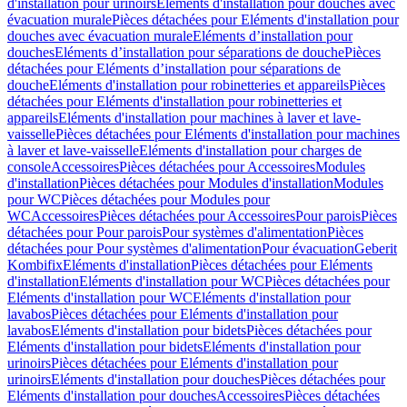
d'installation pour urinoirs
Eléments d'installation pour douches avec
évacuation murale
Pièces détachées pour Eléments d'installation pour
douches avec évacuation murale
Eléments d’installation pour
douches
Eléments d’installation pour séparations de douche
Pièces
détachées pour Eléments d’installation pour séparations de
douche
Eléments d'installation pour robinetteries et appareils
Pièces
détachées pour Eléments d'installation pour robinetteries et
appareils
Eléments d'installation pour machines à laver et lave-
vaisselle
Pièces détachées pour Eléments d'installation pour machines
à laver et lave-vaisselle
Eléments d'installation pour charges de
console
Accessoires
Pièces détachées pour Accessoires
Modules
d'installation
Pièces détachées pour Modules d'installation
Modules
pour WC
Pièces détachées pour Modules pour
WC
Accessoires
Pièces détachées pour Accessoires
Pour parois
Pièces
détachées pour Pour parois
Pour systèmes d'alimentation
Pièces
détachées pour Pour systèmes d'alimentation
Pour évacuation
Geberit
Kombifix
Eléments d'installation
Pièces détachées pour Eléments
d'installation
Eléments d'installation pour WC
Pièces détachées pour
Eléments d'installation pour WC
Eléments d'installation pour
lavabos
Pièces détachées pour Eléments d'installation pour
lavabos
Eléments d'installation pour bidets
Pièces détachées pour
Eléments d'installation pour bidets
Eléments d'installation pour
urinoirs
Pièces détachées pour Eléments d'installation pour
urinoirs
Eléments d'installation pour douches
Pièces détachées pour
Eléments d'installation pour douches
Accessoires
Pièces détachées