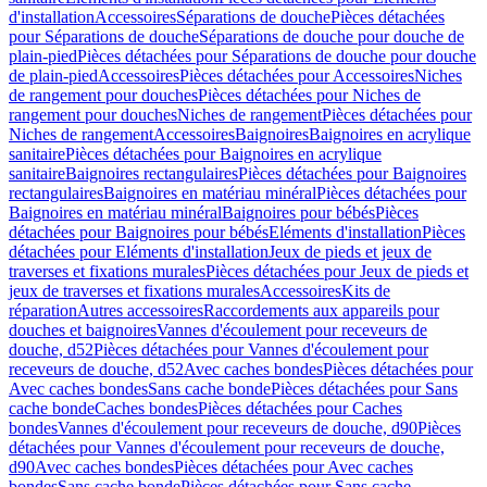
d'installation
Accessoires
Séparations de douche
Pièces détachées
pour Séparations de douche
Séparations de douche pour douche de
plain-pied
Pièces détachées pour Séparations de douche pour douche
de plain-pied
Accessoires
Pièces détachées pour Accessoires
Niches
de rangement pour douches
Pièces détachées pour Niches de
rangement pour douches
Niches de rangement
Pièces détachées pour
Niches de rangement
Accessoires
Baignoires
Baignoires en acrylique
sanitaire
Pièces détachées pour Baignoires en acrylique
sanitaire
Baignoires rectangulaires
Pièces détachées pour Baignoires
rectangulaires
Baignoires en matériau minéral
Pièces détachées pour
Baignoires en matériau minéral
Baignoires pour bébés
Pièces
détachées pour Baignoires pour bébés
Eléments d'installation
Pièces
détachées pour Eléments d'installation
Jeux de pieds et jeux de
traverses et fixations murales
Pièces détachées pour Jeux de pieds et
jeux de traverses et fixations murales
Accessoires
Kits de
réparation
Autres accessoires
Raccordements aux appareils pour
douches et baignoires
Vannes d'écoulement pour receveurs de
douche, d52
Pièces détachées pour Vannes d'écoulement pour
receveurs de douche, d52
Avec caches bondes
Pièces détachées pour
Avec caches bondes
Sans cache bonde
Pièces détachées pour Sans
cache bonde
Caches bondes
Pièces détachées pour Caches
bondes
Vannes d'écoulement pour receveurs de douche, d90
Pièces
détachées pour Vannes d'écoulement pour receveurs de douche,
d90
Avec caches bondes
Pièces détachées pour Avec caches
bondes
Sans cache bonde
Pièces détachées pour Sans cache