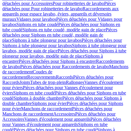
détachées pour Accessoires
Pour robinetteries de lavabo
Pièces
détachées pour Pour robinetteries de lavabo
Raccordements aux
appareils pour espace lavabo, éviers, appareils et déversoirs
muraux
Vidages pour lavabos
Pièces détachées pour Vidages pour
lavabos
Siphons en tube coudé
Pièces détachées pour Siphons en
tube coudé
Siphons en tube coudé, modèle gain de place
Pièces
détachées pour Siphons en tube coudé, modèle gain de
place
Siphons à tube plongeur pour lavabos
Pièces détachées pour
Siphons à tube plongeur pour lavabos
Siphons à tube plongeur pour
lavabos, modèle gain de place
Pièces détachées pour Siphons à tube
plongeur pour lavabos, modèle gain de place
Siphons à
encastrer
Pièces détachées pour Siphons à encastrer
Raccordements
de lavabo
Pièces détachées pour Raccordements de lavabo
Manchons
de raccordement
Coudes de
raccordement
Recouvrements
Raccords
Pièces détachées pour
Raccords
Joints
Tubes de trop-plein
Rallonges
Vannes d'écoulement
pour éviers
Pièces détachées pour Vannes d'écoulement pour
éviers
Siphons en tube coudé
Pièces détachées pour Siphons en tube
coudé
Siphons à double chambre
Pièces détachées pour Siphons à
double chambre
Siphons pour évier
Pièces détachées pour Siphons
pour évier
Manchons de raccordement
Pièces détachées pour
Manchons de raccordement
Accessoires
Pièces détachées pour
Accessoires
Vannes d'écoulement pour appareils
Pièces détachées
pour Vannes d'écoulement pour appareils
Siphons en tube
coudé
Pièces détachées pour Siphons en tube coudé
Siphons à