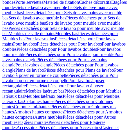
bondes
Porte-serviettes
Matériel de fixation
Caches décoratifs
Etagères
murales
Sets de lavabo avec meuble bas
Sets de lave-mains avec
meuble bas
Pièces détachées pour Sets de lave-mains avec meuble
bas
Sets de lavabo avec meuble bas
Pièces détachées pour Sets de
lavabo avec meuble bas
Sets de lavabo pour meuble avec meuble
bas
Pièces détachées pour Sets de lavabo pour meuble avec meuble
bas
Meubles de salle de bains
Meubles bas
Pièces détachées pour
Meubles bas
Pour lave-mains
Pièces détachées pour Pour lave-
mains
Pour lavabos
Pièces détachées pour Pour lavabos
Pour lavabos
doubles
Pièces détachées pour Pour lavabos doubles
Pour lavabos
pour meuble
Pièces détachées pour Pour lavabos pour meuble
Pour
lave-mains d'angle
Pièces détachées pour Pour lave-mains
d'angle
Pour lavabos d'angle
Pièces détachées pour Pour lavabos
d'angle
Plans de lavabo
Pièces détachées pour Plans de lavabo
Pour
lavabo à poser en forme de coupelle
Pièces détachées pour Pour
lavabo à poser en forme de coupelle
Pour lavabo à poser
rectangulaire
Pièces détachées pour Pour lavabo à poser
rectangulaire
Meubles latéraux bas
Pièces détachées pour Meubles
latéraux bas
Meubles latéraux bas
Pièces détachées pour Meubles
latéraux bas
Colonnes hautes
Pièces détachées pour Colonnes
hautes
Colonnes mi-hautes
Pièces détachées pour Colonnes mi-
hautes
Armoires hautes compactes
Pièces détachées pour Armoires
hautes compactes
Autres meubles
Pièces détachées pour Autres
meubles
Etagères murales
Pièces détachées pour Etagères
murales
Accessoires
Pièces détachées pour Accessoires
Casiers et