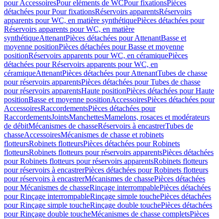
pour Accessoires
Pour eléments de WC
Pour fixations
Pièces
détachées pour Pour fixations
Réservoirs apparents
Réservoirs
apparents pour WC, en matière synthétique
Pièces détachées pour
Réservoirs apparents pour WC, en matière
synthétique
Attenant
Pièces détachées pour Attenant
Basse et
moyenne position
Pièces détachées pour Basse et moyenne
position
Réservoirs apparents pour WC, en céramique
Pièces
détachées pour Réservoirs apparents pour WC, en
céramique
Attenant
Pièces détachées pour Attenant
Tubes de chasse
pour réservoirs apparents
Pièces détachées pour Tubes de chasse
pour réservoirs apparents
Haute position
Pièces détachées pour Haute
position
Basse et moyenne position
Accessoires
Pièces détachées pour
Accessoires
Raccordements
Pièces détachées pour
Raccordements
Joints
Manchettes
Mamelons, rosaces et modérateurs
de débit
Mécanismes de chasse
Réservoirs à encastrer
Tubes de
chasse
Accessoires
Mécanismes de chasse et robinets
flotteurs
Robinets flotteurs
Pièces détachées pour Robinets
flotteurs
Robinets flotteurs pour réservoirs apparents
Pièces détachées
pour Robinets flotteurs pour réservoirs apparents
Robinets flotteurs
pour réservoirs à encastrer
Pièces détachées pour Robinets flotteurs
pour réservoirs à encastrer
Mécanismes de chasse
Pièces détachées
pour Mécanismes de chasse
Rinçage interrompable
Pièces détachées
pour Rinçage interrompable
Rinçage simple touche
Pièces détachées
pour Rinçage simple touche
Rinçage double touche
Pièces détachées
pour Rinçage double touche
Mécanismes de chasse complets
Pièces