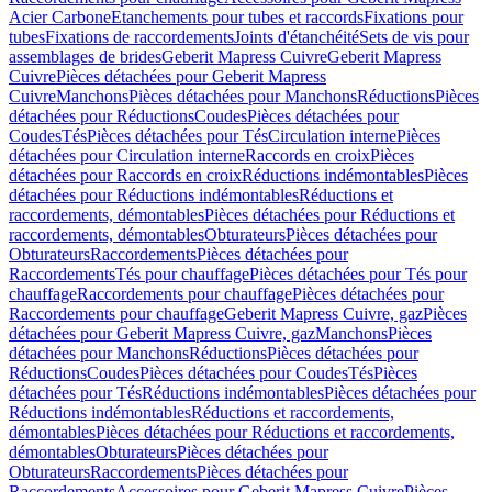
Acier Carbone
Etanchements pour tubes et raccords
Fixations pour
tubes
Fixations de raccordements
Joints d'étanchéité
Sets de vis pour
assemblages de brides
Geberit Mapress Cuivre
Geberit Mapress
Cuivre
Pièces détachées pour Geberit Mapress
Cuivre
Manchons
Pièces détachées pour Manchons
Réductions
Pièces
détachées pour Réductions
Coudes
Pièces détachées pour
Coudes
Tés
Pièces détachées pour Tés
Circulation interne
Pièces
détachées pour Circulation interne
Raccords en croix
Pièces
détachées pour Raccords en croix
Réductions indémontables
Pièces
détachées pour Réductions indémontables
Réductions et
raccordements, démontables
Pièces détachées pour Réductions et
raccordements, démontables
Obturateurs
Pièces détachées pour
Obturateurs
Raccordements
Pièces détachées pour
Raccordements
Tés pour chauffage
Pièces détachées pour Tés pour
chauffage
Raccordements pour chauffage
Pièces détachées pour
Raccordements pour chauffage
Geberit Mapress Cuivre, gaz
Pièces
détachées pour Geberit Mapress Cuivre, gaz
Manchons
Pièces
détachées pour Manchons
Réductions
Pièces détachées pour
Réductions
Coudes
Pièces détachées pour Coudes
Tés
Pièces
détachées pour Tés
Réductions indémontables
Pièces détachées pour
Réductions indémontables
Réductions et raccordements,
démontables
Pièces détachées pour Réductions et raccordements,
démontables
Obturateurs
Pièces détachées pour
Obturateurs
Raccordements
Pièces détachées pour
Raccordements
Accessoires pour Geberit Mapress Cuivre
Pièces