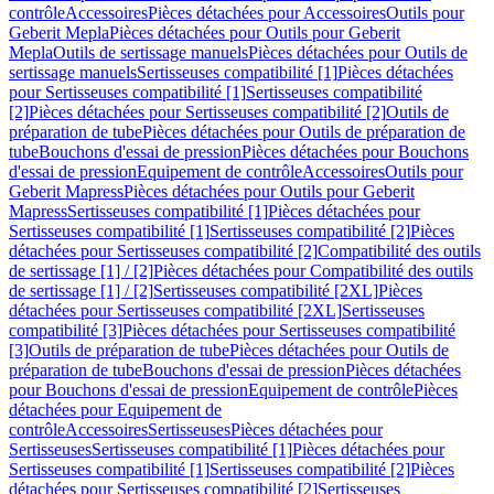
contrôle
Accessoires
Pièces détachées pour Accessoires
Outils pour
Geberit Mepla
Pièces détachées pour Outils pour Geberit
Mepla
Outils de sertissage manuels
Pièces détachées pour Outils de
sertissage manuels
Sertisseuses compatibilité [1]
Pièces détachées
pour Sertisseuses compatibilité [1]
Sertisseuses compatibilité
[2]
Pièces détachées pour Sertisseuses compatibilité [2]
Outils de
préparation de tube
Pièces détachées pour Outils de préparation de
tube
Bouchons d'essai de pression
Pièces détachées pour Bouchons
d'essai de pression
Equipement de contrôle
Accessoires
Outils pour
Geberit Mapress
Pièces détachées pour Outils pour Geberit
Mapress
Sertisseuses compatibilité [1]
Pièces détachées pour
Sertisseuses compatibilité [1]
Sertisseuses compatibilité [2]
Pièces
détachées pour Sertisseuses compatibilité [2]
Compatibilité des outils
de sertissage [1] / [2]
Pièces détachées pour Compatibilité des outils
de sertissage [1] / [2]
Sertisseuses compatibilité [2XL]
Pièces
détachées pour Sertisseuses compatibilité [2XL]
Sertisseuses
compatibilité [3]
Pièces détachées pour Sertisseuses compatibilité
[3]
Outils de préparation de tube
Pièces détachées pour Outils de
préparation de tube
Bouchons d'essai de pression
Pièces détachées
pour Bouchons d'essai de pression
Equipement de contrôle
Pièces
détachées pour Equipement de
contrôle
Accessoires
Sertisseuses
Pièces détachées pour
Sertisseuses
Sertisseuses compatibilité [1]
Pièces détachées pour
Sertisseuses compatibilité [1]
Sertisseuses compatibilité [2]
Pièces
détachées pour Sertisseuses compatibilité [2]
Sertisseuses