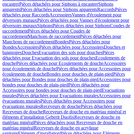
encastrer
Pièces détachées pour Siphons à encastrer
Siphons
apparents
Pièces détachées pour Siphons apparents
Raccords
Pièces
détachées pour Raccords
Accessoires
Vannes d'écoulement pour
déversoirs muraux
Pièces détachées pour Vannes d'écoulement pour
déversoirs muraux
Siphons
Pièces détachées pour Siphons
Coudes de
raccordement
Pièces détachées pour Coudes de
raccordement
Manchons de raccordement
Pièces détachées pour
Manchons de raccordement
Bondes
Pièces détachées pour
Bondes
Accessoires
Pièces détachées pour Accessoires
Douches et
baignoires
Douches
Evacuation des sols pour douches
Pièces
détachées pour Evacuation des sols pour douches
Ecoulements de
douche
Pièces détachées pour Ecoulements de douche
Accessoires
pour écoulements de douche
Pièces détachées pour Accessoires pour
écoulements de douche
Bondes pour douches de plain-pied
Pièces
détachées pour Bondes pour douches de plain-pied
Accessoires pour
bondes pour douches de plain-pied
Pièces détachées pour
Accessoires pour bondes pour douches de plain-pied
Evacuations
murales
Pièces détachées pour Evacuations murales
Accessoires pour
évacuations murales
Pièces détachées pour Accessoires pour
évacuations murales
Receveurs de douche
Pièces détachées pour
Receveurs de douche
Receveurs de douche en matériau minéral et
éléments d’installation Geberit Duofix
Receveurs de douche en
matériau minéral
Pièces détachées pour Receveurs de douche en
matériau minéral
Receveurs de douche en acrylique
sanitaire
Eléments d'installation
Pièces détachées pour Eléments