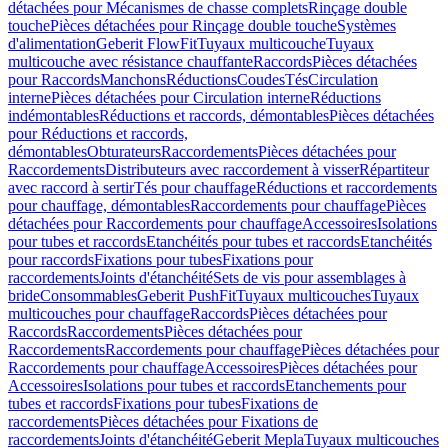
détachées pour Mécanismes de chasse complets
Rinçage double
touche
Pièces détachées pour Rinçage double touche
Systèmes
d'alimentation
Geberit FlowFit
Tuyaux multicouche
Tuyaux
multicouche avec résistance chauffante
Raccords
Pièces détachées
pour Raccords
Manchons
Réductions
Coudes
Tés
Circulation
interne
Pièces détachées pour Circulation interne
Réductions
indémontables
Réductions et raccords, démontables
Pièces détachées
pour Réductions et raccords,
démontables
Obturateurs
Raccordements
Pièces détachées pour
Raccordements
Distributeurs avec raccordement à visser
Répartiteur
avec raccord à sertir
Tés pour chauffage
Réductions et raccordements
pour chauffage, démontables
Raccordements pour chauffage
Pièces
détachées pour Raccordements pour chauffage
Accessoires
Isolations
pour tubes et raccords
Etanchéités pour tubes et raccords
Etanchéités
pour raccords
Fixations pour tubes
Fixations pour
raccordements
Joints d'étanchéité
Sets de vis pour assemblages à
bride
Consommables
Geberit PushFit
Tuyaux multicouches
Tuyaux
multicouches pour chauffage
Raccords
Pièces détachées pour
Raccords
Raccordements
Pièces détachées pour
Raccordements
Raccordements pour chauffage
Pièces détachées pour
Raccordements pour chauffage
Accessoires
Pièces détachées pour
Accessoires
Isolations pour tubes et raccords
Etanchements pour
tubes et raccords
Fixations pour tubes
Fixations de
raccordements
Pièces détachées pour Fixations de
raccordements
Joints d'étanchéité
Geberit Mepla
Tuyaux multicouches