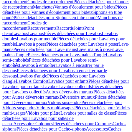
raccordement
Coudes de raccordement
Pièces détachées pour Coudes
de raccordement
Manchettes
Vannes d'écoulement pour bidets
Pièces
détachées pour Vannes d'écoulement pour bidets
Siphons en tube
coudé
Pièces détachées pour Siphons en tube coudé
Manchons de
raccordement
Coudes de
raccordement
Recouvrements
Raccords
Joints
Point
d'eau
Lavabos
Lavabos
Pièces détachées pour Lavabos
Lavabos
doubles
Lavabos pour meuble
Pièces détachées pour Lavabos pour
meuble
Lavabos à poser
Pièces détachées pour Lavabos à poser
Lave-
mains
Pièces détachées pour Lave-mains
Lave-mains à poser
Lave-
mains d'angle
Pièces détachées pour Lave-mains d'angle
Lavabos
semi-emboîtés
Pièces détachées pour Lavabos semi-
emboîtés
Lavabos à emboîter
Lavabos à encastrer par le
dessous
Pièces détachées pour Lavabos à encastrer par le
dessous
Lavabos d'angle
Pièces détachées pour Lavabos
d'angle
Lavabos Comfort
Lavabos pour enfants
Pièces détachées pour
Lavabos pour enfants
Lavabos
Lavabos collectifs
Pièces détachées
pour Lavabos collectifs
Autres déversoirs muraux
Pièces détachées
pour Autres déversoirs muraux
Déversoirs muraux
Pièces détachées
pour Déversoirs muraux
Vidoirs suspendus
Pièces détachées pour
Vidoirs suspendus
Vidoirs multi-usages
Pièces détachées pour Vidoirs
multi-usages
Vidoirs pour plâtre
Lavabos pour salles de classe
Pièces
détachées pour Lavabos pour salles de
classe
Accessoires
Colonnes
Pièces détachées pour Colonnes
Cache-
siphons
Pièces détachées pour Cache-siphons
Accessoires
Caches