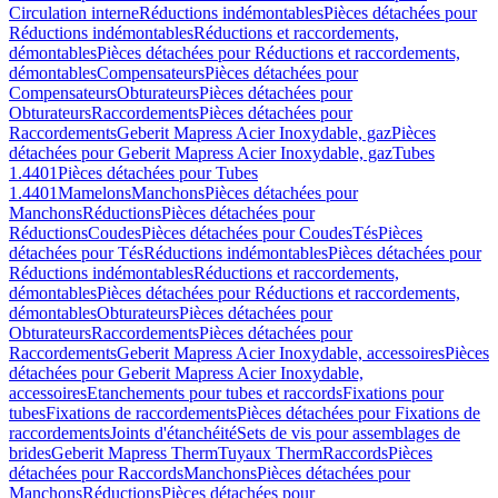
Circulation interne
Réductions indémontables
Pièces détachées pour
Réductions indémontables
Réductions et raccordements,
démontables
Pièces détachées pour Réductions et raccordements,
démontables
Compensateurs
Pièces détachées pour
Compensateurs
Obturateurs
Pièces détachées pour
Obturateurs
Raccordements
Pièces détachées pour
Raccordements
Geberit Mapress Acier Inoxydable, gaz
Pièces
détachées pour Geberit Mapress Acier Inoxydable, gaz
Tubes
1.4401
Pièces détachées pour Tubes
1.4401
Mamelons
Manchons
Pièces détachées pour
Manchons
Réductions
Pièces détachées pour
Réductions
Coudes
Pièces détachées pour Coudes
Tés
Pièces
détachées pour Tés
Réductions indémontables
Pièces détachées pour
Réductions indémontables
Réductions et raccordements,
démontables
Pièces détachées pour Réductions et raccordements,
démontables
Obturateurs
Pièces détachées pour
Obturateurs
Raccordements
Pièces détachées pour
Raccordements
Geberit Mapress Acier Inoxydable, accessoires
Pièces
détachées pour Geberit Mapress Acier Inoxydable,
accessoires
Etanchements pour tubes et raccords
Fixations pour
tubes
Fixations de raccordements
Pièces détachées pour Fixations de
raccordements
Joints d'étanchéité
Sets de vis pour assemblages de
brides
Geberit Mapress Therm
Tuyaux Therm
Raccords
Pièces
détachées pour Raccords
Manchons
Pièces détachées pour
Manchons
Réductions
Pièces détachées pour