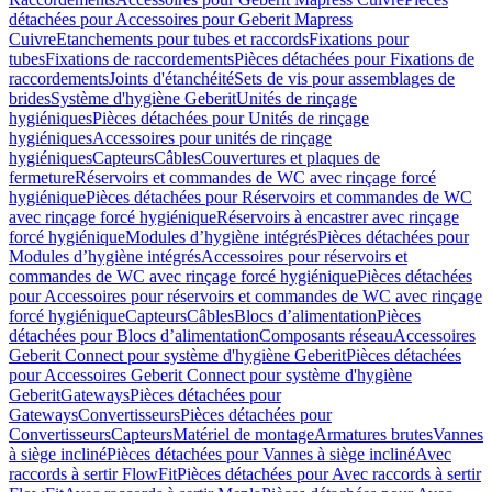
détachées pour Accessoires pour Geberit Mapress
Cuivre
Etanchements pour tubes et raccords
Fixations pour
tubes
Fixations de raccordements
Pièces détachées pour Fixations de
raccordements
Joints d'étanchéité
Sets de vis pour assemblages de
brides
Système d'hygiène Geberit
Unités de rinçage
hygiéniques
Pièces détachées pour Unités de rinçage
hygiéniques
Accessoires pour unités de rinçage
hygiéniques
Capteurs
Câbles
Couvertures et plaques de
fermeture
Réservoirs et commandes de WC avec rinçage forcé
hygiénique
Pièces détachées pour Réservoirs et commandes de WC
avec rinçage forcé hygiénique
Réservoirs à encastrer avec rinçage
forcé hygiénique
Modules d’hygiène intégrés
Pièces détachées pour
Modules d’hygiène intégrés
Accessoires pour réservoirs et
commandes de WC avec rinçage forcé hygiénique
Pièces détachées
pour Accessoires pour réservoirs et commandes de WC avec rinçage
forcé hygiénique
Capteurs
Câbles
Blocs d’alimentation
Pièces
détachées pour Blocs d’alimentation
Composants réseau
Accessoires
Geberit Connect pour système d'hygiène Geberit
Pièces détachées
pour Accessoires Geberit Connect pour système d'hygiène
Geberit
Gateways
Pièces détachées pour
Gateways
Convertisseurs
Pièces détachées pour
Convertisseurs
Capteurs
Matériel de montage
Armatures brutes
Vannes
à siège incliné
Pièces détachées pour Vannes à siège incliné
Avec
raccords à sertir FlowFit
Pièces détachées pour Avec raccords à sertir