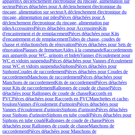
apparent
A déclenchement électronique du rinçage, alimentation sur
secteur
Pièces détachées pour A déclenchement électronique du
rinçage, alimentation sur secteur
A déclenchement électronique du
rinçage, alimentation par piles
Pièces détachées pour A
déclenchement électronique du rinçage, alimentation par
piles
Accessoires
Pièces détachées pour Accessoires
Kits
d'encastrement et de remplacement
Pièces détachées pour Kits
d'encastrement et de remplacement
Tubes de chasse, coudes de
chasse et réductions
Sets de rénovation
Pièces détachées pour Sets de
rénovation
Plaques de fermeture
Aides à la commande
Raccordements
aux appareils pour WC, urinoirs et bidets
Vannes d'écoulement pour
WC et vidoirs suspendus
Pièces détachées pour Vannes d'écoulement
pour WC et vidoirs suspendus
Siphons
Pièces détachées pour
Siphons
Coudes de raccordement
Pièces détachées pour Coudes de
raccordement
Manchons de raccordement
Pièces détachées pour
Manchons de raccordement
Kits de raccordement
Pièces détachées
pour Kits de raccordement
Rallonges de coude de chasse
Pièces
détachées pour Rallonges de coude de chasse
Raccords en
PVC
Pièces détachées pour Raccords en PVC
Manchettes et cache-
boulons
Vannes d'écoulement d'urinoirs
Pièces détachées pour
Vannes d'écoulement d'urinoirs
Siphons d'urinoirs
Pièces détachées
pour Siphons d'urinoirs
Siphons en tube coudé
Pièces détachées pour
Siphons en tube coudé
Rallonges de coude de chasse
Pièces
détachées pour Rallonges de coude de chasse
Manchons de
raccordement
Pièces détachées pour Manchons de