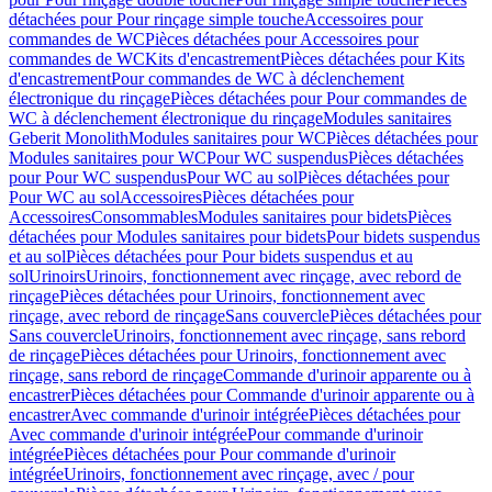
détachées pour Pour rinçage simple touche
Accessoires pour
commandes de WC
Pièces détachées pour Accessoires pour
commandes de WC
Kits d'encastrement
Pièces détachées pour Kits
d'encastrement
Pour commandes de WC à déclenchement
électronique du rinçage
Pièces détachées pour Pour commandes de
WC à déclenchement électronique du rinçage
Modules sanitaires
Geberit Monolith
Modules sanitaires pour WC
Pièces détachées pour
Modules sanitaires pour WC
Pour WC suspendus
Pièces détachées
pour Pour WC suspendus
Pour WC au sol
Pièces détachées pour
Pour WC au sol
Accessoires
Pièces détachées pour
Accessoires
Consommables
Modules sanitaires pour bidets
Pièces
détachées pour Modules sanitaires pour bidets
Pour bidets suspendus
et au sol
Pièces détachées pour Pour bidets suspendus et au
sol
Urinoirs
Urinoirs, fonctionnement avec rinçage, avec rebord de
rinçage
Pièces détachées pour Urinoirs, fonctionnement avec
rinçage, avec rebord de rinçage
Sans couvercle
Pièces détachées pour
Sans couvercle
Urinoirs, fonctionnement avec rinçage, sans rebord
de rinçage
Pièces détachées pour Urinoirs, fonctionnement avec
rinçage, sans rebord de rinçage
Commande d'urinoir apparente ou à
encastrer
Pièces détachées pour Commande d'urinoir apparente ou à
encastrer
Avec commande d'urinoir intégrée
Pièces détachées pour
Avec commande d'urinoir intégrée
Pour commande d'urinoir
intégrée
Pièces détachées pour Pour commande d'urinoir
intégrée
Urinoirs, fonctionnement avec rinçage, avec / pour