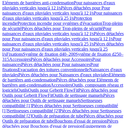
Eléments de barrières anti-condensation
Pour naissances d'eaux
pluviales verticales jusqu'à 12 l/s
Pièces détachées pour Pour
naissances d'eaux pluviales verticales jusqu'à 12 l/s
Pour naissances
d'eaux pluviales verticales jusqu'à 25 l/s
Protection
incendie
Protection incendie pour systèmes d'évacuation
Trop-pleins
de sécurité
Pièces détachées pour Trop-pleins de sécurité
Pour
naissances d'eaux pluviales verticales jusqu'à 12 l/s
Pièces détachées
pour Pour naissances d'eaux pluviales verticales jusqu'à 12 l/s
Pour
naissances d'eaux pluviales verticales jusqu'à 25 l/s
Pièces détachées
pour Pour naissances d'eaux pluviales verticales jusqu'à 25
l/s
Fixations
Système de fixation d40–200
Système de fixation d250–
315
Accessoires
Pièces détachées pour Accessoires
Pour
naissances
Pièces détachées pour Pour naissances
Pour
fixations
Evacuation des toitures conventionnelle
Naissances d'eaux
pluviales
Pièces détachées pour Naissances d'eaux pluviales
Eléments
de barrières anti-condensation
Pièces détachées pour Eléments de
barrières anti-condensation
Accessoires
Outils, composants réseau et
logiciels
Outils
Outils pour Geberit FlowFit
Pièces détachées pour
Outils pour Geberit FlowFit
Outils de sertissage manuels
Pièces
détachées pour Outils de sertissage manuels
Sertisseuses
compatibilité [1]
Pièces détachées pour Sertisseuses compatibilité
[1]
Sertisseuses compatibilité [2]
Pièces détachées pour Sertisseuses
compatibilité [2]
Outils de préparation de tube
Pièces détachées pour
Outils de préparation de tube
Bouchons d'essai de pression
Pièces
détachées pour Bouchons d'essai de pression
Equipements de