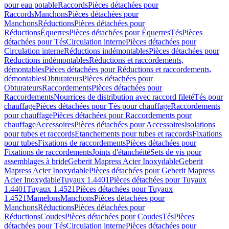
pour eau potable
Raccords
Pièces détachées pour
Raccords
Manchons
Pièces détachées pour
Manchons
Réductions
Pièces détachées pour
Réductions
Équerres
Pièces détachées pour Équerres
Tés
Pièces
détachées pour Tés
Circulation interne
Pièces détachées pour
Circulation interne
Réductions indémontables
Pièces détachées pour
Réductions indémontables
Réductions et raccordements,
démontables
Pièces détachées pour Réductions et raccordements,
démontables
Obturateurs
Pièces détachées pour
Obturateurs
Raccordements
Pièces détachées pour
Raccordements
Nourrices de distribution avec raccord fileté
Tés pour
chauffage
Pièces détachées pour Tés pour chauffage
Raccordements
pour chauffage
Pièces détachées pour Raccordements pour
chauffage
Accessoires
Pièces détachées pour Accessoires
Isolations
pour tubes et raccords
Etanchements pour tubes et raccords
Fixations
pour tubes
Fixations de raccordements
Pièces détachées pour
Fixations de raccordements
Joints d'étanchéité
Sets de vis pour
assemblages à bride
Geberit Mapress Acier Inoxydable
Geberit
Mapress Acier Inoxydable
Pièces détachées pour Geberit Mapress
Acier Inoxydable
Tuyaux 1.4401
Pièces détachées pour Tuyaux
1.4401
Tuyaux 1.4521
Pièces détachées pour Tuyaux
1.4521
Mamelons
Manchons
Pièces détachées pour
Manchons
Réductions
Pièces détachées pour
Réductions
Coudes
Pièces détachées pour Coudes
Tés
Pièces
détachées pour Tés
Circulation interne
Pièces détachées pour