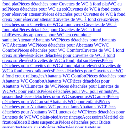
fond plat
Pièces détachées pour Cuvettes de WC à fond plat
WC au
sol
Pièces détachées pour WC au sol
Cuvettes de WC à fond creux
pour réservoir attenant
Pièces détachées pour Cuvettes de WC à fond
creux pour réservoir attenant
Cuvettes de WC à fond creux
Pièces
détachées pour Cuvettes de WC à fond creux
Cuvettes de WC à
fond plat
Pièces détachées pour Cuvettes de WC à fond
plat
Réservoirs apparents pour WC, en céramique
sanitaire
Attenant
Abattants WC
Pièces détachées pour Abattants
WC
Abattants WC
Pièces détachées pour Abattants WC
WC
Comfort
Pièces détachées pour WC Comfort
Cuvettes de WC à fond
creux surélevées
Pièces détachées pour Cuvettes de WC à fond
creux surélevées
Cuvettes de WC à fond plat surélevées
Pièces
détachées pour Cuvettes de WC à fond plat surélevées
Cuvettes de
WC à fond creux rallongées
Pièces détachées pour Cuvettes de WC
à fond creux rallongées
Abattants WC Comfort
Pièces détachées pour
Abattants WC Comfort
Abattants WC
Pièces détachées pour
Abattants WC
Lunettes de WC
Pièces détachées pour Lunettes de
WC
WC pour enfants
Pièces détachées pour WC pour enfants
WC
suspendus
Pièces détachées pour WC suspendus
WC au sol
Pièces
détachées pour WC au sol
Abattants WC pour enfants
Pièces
détachées pour Abattants WC pour enfants
Abattants WC
Pièces
détachées pour Abattants WC
Lunettes de WC
Pièces détachées pour
Lunettes de WC
WC plain-pied
Avec rinçage
Accessoires
Matériel de
fixation
Bidets
Bidets suspendus
Pièces détachées pour Bidets
suspendus
Bidets au sol
Pièces détachées pour Bidets au