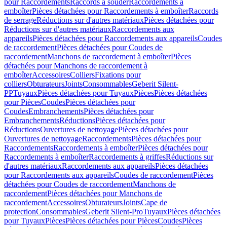
pour Raccordements
Raccords à souder
Raccordements à
emboîter
Pièces détachées pour Raccordements à emboîter
Raccords
de serrage
Réductions sur d'autres matériaux
Pièces détachées pour
Réductions sur d'autres matériaux
Raccordements aux
appareils
Pièces détachées pour Raccordements aux appareils
Coudes
de raccordement
Pièces détachées pour Coudes de
raccordement
Manchons de raccordement à emboîter
Pièces
détachées pour Manchons de raccordement à
emboîter
Accessoires
Colliers
Fixations pour
colliers
Obturateurs
Joints
Consommables
Geberit Silent-
PP
Tuyaux
Pièces détachées pour Tuyaux
Pièces
Pièces détachées
pour Pièces
Coudes
Pièces détachées pour
Coudes
Embranchements
Pièces détachées pour
Embranchements
Réductions
Pièces détachées pour
Réductions
Ouvertures de nettoyage
Pièces détachées pour
Ouvertures de nettoyage
Raccordements
Pièces détachées pour
Raccordements
Raccordements à emboîter
Pièces détachées pour
Raccordements à emboîter
Raccordements à griffes
Réductions sur
d'autres matériaux
Raccordements aux appareils
Pièces détachées
pour Raccordements aux appareils
Coudes de raccordement
Pièces
détachées pour Coudes de raccordement
Manchons de
raccordement
Pièces détachées pour Manchons de
raccordement
Accessoires
Obturateurs
Joints
Cape de
protection
Consommables
Geberit Silent-Pro
Tuyaux
Pièces détachées
pour Tuyaux
Pièces
Pièces détachées pour Pièces
Coudes
Pièces