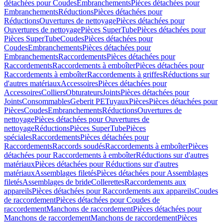
détachées pour Coudes
Embranchements
Pièces détachées pour
Embranchements
Réductions
Pièces détachées pour
Réductions
Ouvertures de nettoyage
Pièces détachées pour
Ouvertures de nettoyage
Pièces SuperTube
Pièces détachées pour
Pièces SuperTube
Coudes
Pièces détachées pour
Coudes
Embranchements
Pièces détachées pour
Embranchements
Raccordements
Pièces détachées pour
Raccordements
Raccordements à emboîter
Pièces détachées pour
Raccordements à emboîter
Raccordements à griffes
Réductions sur
d'autres matériaux
Accessoires
Pièces détachées pour
Accessoires
Colliers
Obturateurs
Joints
Pièces détachées pour
Joints
Consommables
Geberit PE
Tuyaux
Pièces
Pièces détachées pour
Pièces
Coudes
Embranchements
Réductions
Ouvertures de
nettoyage
Pièces détachées pour Ouvertures de
nettoyage
Réductions
Pièces SuperTube
Pièces
spéciales
Raccordements
Pièces détachées pour
Raccordements
Raccords soudés
Raccordements à emboîter
Pièces
détachées pour Raccordements à emboîter
Réductions sur d'autres
matériaux
Pièces détachées pour Réductions sur d'autres
matériaux
Assemblages filetés
Pièces détachées pour Assemblages
filetés
Assemblages de bride
Collerettes
Raccordements aux
appareils
Pièces détachées pour Raccordements aux appareils
Coudes
de raccordement
Pièces détachées pour Coudes de
raccordement
Manchons de raccordement
Pièces détachées pour
Manchons de raccordement
Manchons de raccordement
Pièces