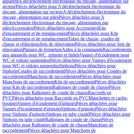
apparent
A déclenchement électronique du rinçage, alimentation sur
secteur
Pièces détachées pour A déclenchement électronique du
rinçage, alimentation sur secteur
A déclenchement électronique du
rinçage, alimentation par piles
Pièces détachées pour A
déclenchement électronique du rinçage, alimentation par
piles
Accessoires
Pièces détachées pour Accessoires
Kits
d'encastrement et de remplacement
Pièces détachées pour Kits
d'encastrement et de remplacement
Tubes de chasse, coudes de
chasse et réductions
Sets de rénovation
Pièces détachées pour Sets de
rénovation
Plaques de fermeture
Aides à la commande
Raccordements
aux appareils pour WC, urinoirs et bidets
Vannes d'écoulement pour
WC et vidoirs suspendus
Pièces détachées pour Vannes d'écoulement
pour WC et vidoirs suspendus
Siphons
Pièces détachées pour
Siphons
Coudes de raccordement
Pièces détachées pour Coudes de
raccordement
Manchons de raccordement
Pièces détachées pour
Manchons de raccordement
Kits de raccordement
Pièces détachées
pour Kits de raccordement
Rallonges de coude de chasse
Pièces
détachées pour Rallonges de coude de chasse
Raccords en
PVC
Pièces détachées pour Raccords en PVC
Manchettes et cache-
boulons
Vannes d'écoulement d'urinoirs
Pièces détachées pour
Vannes d'écoulement d'urinoirs
Siphons d'urinoirs
Pièces détachées
pour Siphons d'urinoirs
Siphons en tube coudé
Pièces détachées pour
Siphons en tube coudé
Rallonges de coude de chasse
Pièces
détachées pour Rallonges de coude de chasse
Manchons de
raccordement
Pièces détachées pour Manchons de