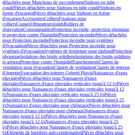
détachées pour Manchons de raccordement
Siphons en tube
coudé
Pièces détachées pour Siphons en tube coudé
Siphons en
forme d'escargot
Pièces détachées pour Siphons en forme
d'escargot
Accessoires
Colliers
Fixations pour
colliers
Coques
Obturateurs
Joints
Boîtiers de
réservation
Consommables
Protection incendie, protection phonique
et protection contre l'humidité
Protection incendie
Pièces détachées
pour Protection incendie
Protection incendie pour systèmes
d'évacuation
Pièces détachées pour Protection incendie pour
systèmes d'évacuation
Systèmes de fermeture pour plafond
Protection
phonique
Isolations des bruits solidiens
Isolations des bruits solidiens
et aériens
Protection contre l'humidité
Etanchements
Clapets de
ventilation pour évacuation
Clapets de ventilation
Clapets de retenue
d’énergie
Evacuation des toitures Geberit Pluvia
Naissances d'eaux
pluviales
Pièces détachées pour Naissances d'eaux
pluviales
Naissances d'eaux pluviales verticales jusqu'à 12 l/s
Pièces
détachées pour Naissances d'eaux pluviales verticales jusqu'à 12
l/s
Naissances d'eaux pluviales verticales jusqu'à 25 l/s
Pièces
détachées pour Naissances d'eaux pluviales verticales jusqu'à 25
l/s
Naissances d'eaux pluviales pour chéneaux
Pièces détachées pour
Naissances d'eaux pluviales pour chéneaux
Naissances d'eaux
pluviales jusqu'à 12 l/s
Pièces détachées pour Naissances d'eaux
pluviales jusqu'à 12 l/s
Naissances d'eaux pluviales jusqu'à 25
l/s
Pièces détachées pour Naissances d'eaux pluviales jusqu'à 25
l/s
Eléments de barrières anti-condensation
Pièces détachées pour