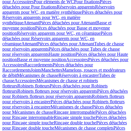
pour Accessoires
Pour eléments de WC
Pour fixations
Pièces
détachées pour Pour fixations
Réservoirs apparents
Réservoirs
apparents pour WC, en matière synthétique
Pièces détachées pour
Réservoirs apparents pour WC, en matière
synthétique
Attenant
Pièces détachées pour Attenant
Basse et
moyenne position
Pièces détachées pour Basse et moyenne
position
Réservoirs apparents pour WC, en céramique
Pièces
détachées pour Réservoirs apparents pour WC, en
céramique
Attenant
Pièces détachées pour Attenant
Tubes de chasse
pour réservoirs apparents
Pièces détachées pour Tubes de chasse
pour réservoirs apparents
Haute position
Pièces détachées pour Haute
position
Basse et moyenne position
Accessoires
Pièces détachées pour
Accessoires
Raccordements
Pièces détachées pour
Raccordements
Joints
Manchettes
Mamelons, rosaces et modérateurs
de débit
Mécanismes de chasse
Réservoirs à encastrer
Tubes de
chasse
Accessoires
Mécanismes de chasse et robinets
flotteurs
Robinets flotteurs
Pièces détachées pour Robinets
flotteurs
Robinets flotteurs pour réservoirs apparents
Pièces détachées
pour Robinets flotteurs pour réservoirs apparents
Robinets flotteurs
pour réservoirs à encastrer
Pièces détachées pour Robinets flotteurs
pour réservoirs à encastrer
Mécanismes de chasse
Pièces détachées
pour Mécanismes de chasse
Rinçage interrompable
Pièces détachées
pour Rinçage interrompable
Rinçage simple touche
Pièces détachées
pour Rinçage simple touche
Rinçage double touche
Pièces détachées
pour Rinçage double touche
Mécanismes de chasse complets
Pièces