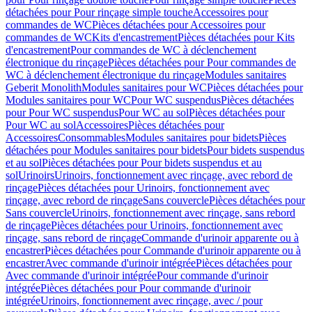
détachées pour Pour rinçage simple touche
Accessoires pour
commandes de WC
Pièces détachées pour Accessoires pour
commandes de WC
Kits d'encastrement
Pièces détachées pour Kits
d'encastrement
Pour commandes de WC à déclenchement
électronique du rinçage
Pièces détachées pour Pour commandes de
WC à déclenchement électronique du rinçage
Modules sanitaires
Geberit Monolith
Modules sanitaires pour WC
Pièces détachées pour
Modules sanitaires pour WC
Pour WC suspendus
Pièces détachées
pour Pour WC suspendus
Pour WC au sol
Pièces détachées pour
Pour WC au sol
Accessoires
Pièces détachées pour
Accessoires
Consommables
Modules sanitaires pour bidets
Pièces
détachées pour Modules sanitaires pour bidets
Pour bidets suspendus
et au sol
Pièces détachées pour Pour bidets suspendus et au
sol
Urinoirs
Urinoirs, fonctionnement avec rinçage, avec rebord de
rinçage
Pièces détachées pour Urinoirs, fonctionnement avec
rinçage, avec rebord de rinçage
Sans couvercle
Pièces détachées pour
Sans couvercle
Urinoirs, fonctionnement avec rinçage, sans rebord
de rinçage
Pièces détachées pour Urinoirs, fonctionnement avec
rinçage, sans rebord de rinçage
Commande d'urinoir apparente ou à
encastrer
Pièces détachées pour Commande d'urinoir apparente ou à
encastrer
Avec commande d'urinoir intégrée
Pièces détachées pour
Avec commande d'urinoir intégrée
Pour commande d'urinoir
intégrée
Pièces détachées pour Pour commande d'urinoir
intégrée
Urinoirs, fonctionnement avec rinçage, avec / pour