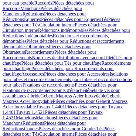
pour eau potable
Raccords
Pièces détachées pour
Raccords
Manchons
Pièces détachées pour
Manchons
Réductions
Pièces détachées pour
Réductions
Équerres
Pièces détachées pour Équerres
Tés
Pièces
détachées pour Tés
Circulation interne
Pièces détachées pour
Circulation interne
Réductions indémontables
Pièces détachées pour
Réductions indémontables
Réductions et raccordements,
démontables
Pièces détachées pour Réductions et raccordements,
démontables
Obturateurs
Pièces détachées pour
Obturateurs
Raccordements
Pièces détachées pour
Raccordements
Nourrices de distribution avec raccord fileté
Tés pour
chauffage
Pièces détachées pour Tés pour chauffage
Raccordements
pour chauffage
Pièces détachées pour Raccordements pour
chauffage
Accessoires
Pièces détachées pour Accessoires
Isolations
pour tubes et raccords
Etanchements pour tubes et raccords
Fixations
pour tubes
Fixations de raccordements
Pièces détachées pour
Fixations de raccordements
Joints d'étanchéité
Sets de vis pour
assemblages à bride
Geberit Mapress Acier Inoxydable
Geberit
Mapress Acier Inoxydable
Pièces détachées pour Geberit Mapress
Acier Inoxydable
Tuyaux 1.4401
Pièces détachées pour Tuyaux
1.4401
Tuyaux 1.4521
Pièces détachées pour Tuyaux
1.4521
Mamelons
Manchons
Pièces détachées pour
Manchons
Réductions
Pièces détachées pour
Réductions
Coudes
Pièces détachées pour Coudes
Tés
Pièces
détachées pour Tés
Circulation interne
Pièces détachées pour