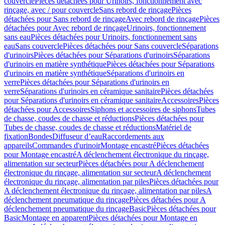
couvercle
Pièces détachées pour Urinoirs, fonctionnement avec
rinçage, avec / pour couvercle
Sans rebord de rinçage
Pièces
détachées pour Sans rebord de rinçage
Avec rebord de rinçage
Pièces
détachées pour Avec rebord de rinçage
Urinoirs, fonctionnement
sans eau
Pièces détachées pour Urinoirs, fonctionnement sans
eau
Sans couvercle
Pièces détachées pour Sans couvercle
Séparations
d'urinoirs
Pièces détachées pour Séparations d'urinoirs
Séparations
d'urinoirs en matière synthétique
Pièces détachées pour Séparations
d'urinoirs en matière synthétique
Séparations d'urinoirs en
verre
Pièces détachées pour Séparations d'urinoirs en
verre
Séparations d'urinoirs en céramique sanitaire
Pièces détachées
pour Séparations d'urinoirs en céramique sanitaire
Accessoires
Pièces
détachées pour Accessoires
Siphons et accessoires de siphons
Tubes
de chasse, coudes de chasse et réductions
Pièces détachées pour
Tubes de chasse, coudes de chasse et réductions
Matériel de
fixation
Bondes
Diffuseur d’eau
Raccordements aux
appareils
Commandes d'urinoir
Montage encastré
Pièces détachées
pour Montage encastré
A déclenchement électronique du rinçage,
alimentation sur secteur
Pièces détachées pour A déclenchement
électronique du rinçage, alimentation sur secteur
A déclenchement
électronique du rinçage, alimentation par piles
Pièces détachées pour
A déclenchement électronique du rinçage, alimentation par piles
A
déclenchement pneumatique du rinçage
Pièces détachées pour A
déclenchement pneumatique du rinçage
Basic
Pièces détachées pour
Basic
Montage en apparent
Pièces détachées pour Montage en