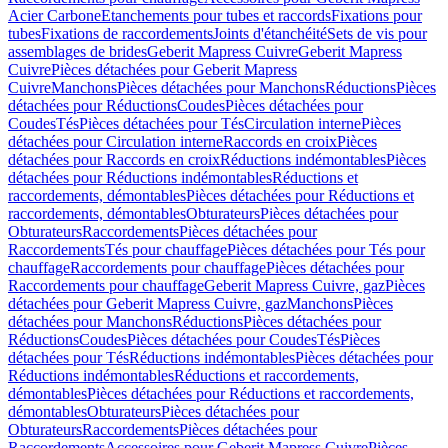
Acier Carbone
Etanchements pour tubes et raccords
Fixations pour
tubes
Fixations de raccordements
Joints d'étanchéité
Sets de vis pour
assemblages de brides
Geberit Mapress Cuivre
Geberit Mapress
Cuivre
Pièces détachées pour Geberit Mapress
Cuivre
Manchons
Pièces détachées pour Manchons
Réductions
Pièces
détachées pour Réductions
Coudes
Pièces détachées pour
Coudes
Tés
Pièces détachées pour Tés
Circulation interne
Pièces
détachées pour Circulation interne
Raccords en croix
Pièces
détachées pour Raccords en croix
Réductions indémontables
Pièces
détachées pour Réductions indémontables
Réductions et
raccordements, démontables
Pièces détachées pour Réductions et
raccordements, démontables
Obturateurs
Pièces détachées pour
Obturateurs
Raccordements
Pièces détachées pour
Raccordements
Tés pour chauffage
Pièces détachées pour Tés pour
chauffage
Raccordements pour chauffage
Pièces détachées pour
Raccordements pour chauffage
Geberit Mapress Cuivre, gaz
Pièces
détachées pour Geberit Mapress Cuivre, gaz
Manchons
Pièces
détachées pour Manchons
Réductions
Pièces détachées pour
Réductions
Coudes
Pièces détachées pour Coudes
Tés
Pièces
détachées pour Tés
Réductions indémontables
Pièces détachées pour
Réductions indémontables
Réductions et raccordements,
démontables
Pièces détachées pour Réductions et raccordements,
démontables
Obturateurs
Pièces détachées pour
Obturateurs
Raccordements
Pièces détachées pour
Raccordements
Accessoires pour Geberit Mapress Cuivre
Pièces