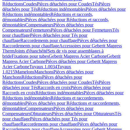
Réductions
Coudes
Pièces détachées pour Coudes
Tés
Pièces
détachées pour Tés
Réductions indémontables
Pièces détachées pour
Réductions indémontables
Réductions et raccords,
démontables
Pièces détachées pour Réductions et raccords,
démontables
Compensateurs
Pièces détachées pour
Compensateurs
Fermetures
Pièces détachées pour Fermetures
Tés
pour chauffage
Pièces détachées pour Tés pour
chauffage
Raccordements pour chauffage
Pièces détachées pour
Raccordements pour chauffage
Accessoires pour Geberit Mapress
Therm
Joints d'étanchéité
Sets de vis pour assemblages à
bride
Fixations pour tubes
Geberit Mapress Acier Carbone
Geberit
Mapress Acier Carbone
Pièces détachées pour Geberit Mapress
Acier Carbone
Tuyaux 1.0034
Tuyaux
1.0215
Mamelons
Manchons
Pièces détachées pour
Manchons
Réductions
Pièces détachées pour
Réductions
Coudes
Pièces détachées pour Coudes
Tés
Pièces
détachées pour Tés
Raccords en croix
Pièces détachées pour
Raccords en croix
Réductions indémontables
Pièces détachées pour
Réductions indémontables
Réductions et raccordements,
démontables
Pièces détachées pour Réductions et raccordements,
démontables
Compensateurs
Pièces détachées pour
Compensateurs
Obturateurs
Pièces détachées pour Obturateurs
Tés
pour chauffage
Pièces détachées pour Tés pour
chauffage
Raccordements pour chauffage
Pièces détachées pour
Raccordements pour chauffage
Accessoires pour Geberit Mapress