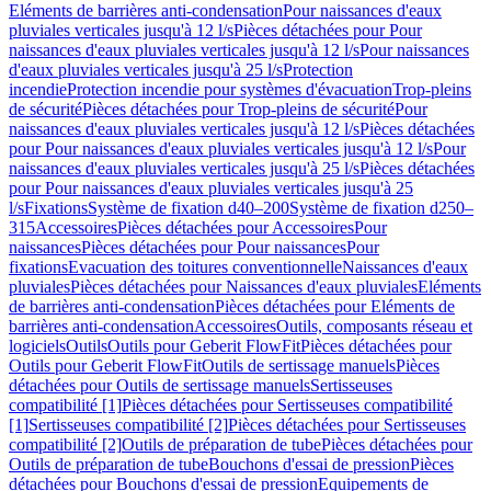
Eléments de barrières anti-condensation
Pour naissances d'eaux
pluviales verticales jusqu'à 12 l/s
Pièces détachées pour Pour
naissances d'eaux pluviales verticales jusqu'à 12 l/s
Pour naissances
d'eaux pluviales verticales jusqu'à 25 l/s
Protection
incendie
Protection incendie pour systèmes d'évacuation
Trop-pleins
de sécurité
Pièces détachées pour Trop-pleins de sécurité
Pour
naissances d'eaux pluviales verticales jusqu'à 12 l/s
Pièces détachées
pour Pour naissances d'eaux pluviales verticales jusqu'à 12 l/s
Pour
naissances d'eaux pluviales verticales jusqu'à 25 l/s
Pièces détachées
pour Pour naissances d'eaux pluviales verticales jusqu'à 25
l/s
Fixations
Système de fixation d40–200
Système de fixation d250–
315
Accessoires
Pièces détachées pour Accessoires
Pour
naissances
Pièces détachées pour Pour naissances
Pour
fixations
Evacuation des toitures conventionnelle
Naissances d'eaux
pluviales
Pièces détachées pour Naissances d'eaux pluviales
Eléments
de barrières anti-condensation
Pièces détachées pour Eléments de
barrières anti-condensation
Accessoires
Outils, composants réseau et
logiciels
Outils
Outils pour Geberit FlowFit
Pièces détachées pour
Outils pour Geberit FlowFit
Outils de sertissage manuels
Pièces
détachées pour Outils de sertissage manuels
Sertisseuses
compatibilité [1]
Pièces détachées pour Sertisseuses compatibilité
[1]
Sertisseuses compatibilité [2]
Pièces détachées pour Sertisseuses
compatibilité [2]
Outils de préparation de tube
Pièces détachées pour
Outils de préparation de tube
Bouchons d'essai de pression
Pièces
détachées pour Bouchons d'essai de pression
Equipements de