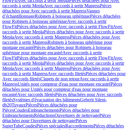
FlowFit
Avec raccords à sertir Mepla
Pièces détachées pour Avec
raccords à sertir Mepla
Avec raccords à sertir Mapress
Pièces
détachées pour Avec raccords à sertir Mapress
Vannes
d’échantillonnage
Robinets à boisseau sphérique
Pièces détachées
pour Robinets à boisseau sphérique
Avec raccords à sertir
FlowFit
Pièces détachées pour Avec raccords à sertir FlowFit
Avec
raccords à sertir Mepla
Pièces détachées pour Avec raccords à sertir
Mepla
Avec raccords à sertir Mapress
Pièces détachées pour Avec
raccords à sertir Mapress
Robinets à boisseau sphérique pour
montage encastré
Pièces détachées pour Robinets à boisseau
sphérique pour montage encastré
Avec raccords à sertir
FlowFit
Pièces détachées pour Avec raccords à sertir FlowFit
Avec
raccords à sertir Mepla
Pièces détachées pour Avec raccords à sertir
Mepla
Avec raccords à sertir Mapress
Pièces détachées pour Avec
raccords à sertir Mapress
Avec raccords filetés
Pièces détachées pour
Avec raccords filetés
Clapets de non retour
Avec raccords à sertir
Mapress
Unités pour compteur d'eau pour montage encastré
Pièces
détachées pour Unités pour compteur d'eau pour montage
encastré
Avec raccords filetés
Pièces détachées pour Avec raccords
filetés
Systèmes d'évacuation des bâtiments
Geberit Silent-
db20
Tuyaux
Pièces
Pièces détachées pour
Pièces
Coudes
Embranchements
Pièces détachées pour
Embranchements
Réductions
Ouvertures de nettoyage
Pièces
détachées pour Ouvertures de nettoyage
Pièces
SuperTube
Coudes
Pièces spéciales
Raccordements
Pièces détachées