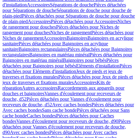
d'installation
Accessoires
Séparations de douche
Pièces détachées
pour Séparations de douche
Séparations de douche pour douche de
plain-pied
Pièces détachées pour Séparations de douche pour douche
de plain-pied
Accessoires
Pièces détachées pour Accessoires
Niches
de rangement pour douches
Pièces détachées pour Niches de
rangement pour douches
Niches de rangement
Pièces détachées pour
Niches de rangement
Accessoires
Baignoires
Baignoires en acrylique
sanitaire
Pièces détachées pour Baignoires en acrylique
sanitaire
Baignoires rectangulaires
Pièces détachées pour Baignoires
rectangulaires
Baignoires en matériau minéral
Pièces détachées pour
Baignoires en matériau minéral
Baignoires pour bébés
Pièces
détachées pour Baignoires pour bébés
Eléments d'installation
Pièces
détachées pour Eléments d'installation
Jeux de pieds et jeux de
traverses et fixations murales
Pièces détachées pour Jeux de pieds et
jeux de traverses et fixations murales
Accessoires
Kits de
réparation
Autres accessoires
Raccordements aux appareils pour
douches et baignoires
Vannes d'écoulement pour receveurs de
douche, d52
Pièces détachées pour Vannes d'écoulement pour
receveurs de douche, d52
Avec caches bondes
Pièces détachées pour
Avec caches bondes
Sans cache bonde
Pièces détachées pour Sans
cache bonde
Caches bondes
Pièces détachées pour Caches
bondes
Vannes d'écoulement pour receveurs de douche, d90
Pièces
détachées pour Vannes d'écoulement pour receveurs de douche,
d90
Avec caches bondes
Pièces détachées pour Avec caches
bondes
Sans cache bonde
Pièces détachées pour Sans cache