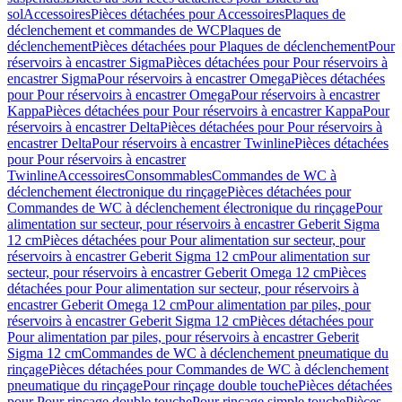
sol
Accessoires
Pièces détachées pour Accessoires
Plaques de
déclenchement et commandes de WC
Plaques de
déclenchement
Pièces détachées pour Plaques de déclenchement
Pour
réservoirs à encastrer Sigma
Pièces détachées pour Pour réservoirs à
encastrer Sigma
Pour réservoirs à encastrer Omega
Pièces détachées
pour Pour réservoirs à encastrer Omega
Pour réservoirs à encastrer
Kappa
Pièces détachées pour Pour réservoirs à encastrer Kappa
Pour
réservoirs à encastrer Delta
Pièces détachées pour Pour réservoirs à
encastrer Delta
Pour réservoirs à encastrer Twinline
Pièces détachées
pour Pour réservoirs à encastrer
Twinline
Accessoires
Consommables
Commandes de WC à
déclenchement électronique du rinçage
Pièces détachées pour
Commandes de WC à déclenchement électronique du rinçage
Pour
alimentation sur secteur, pour réservoirs à encastrer Geberit Sigma
12 cm
Pièces détachées pour Pour alimentation sur secteur, pour
réservoirs à encastrer Geberit Sigma 12 cm
Pour alimentation sur
secteur, pour réservoirs à encastrer Geberit Omega 12 cm
Pièces
détachées pour Pour alimentation sur secteur, pour réservoirs à
encastrer Geberit Omega 12 cm
Pour alimentation par piles, pour
réservoirs à encastrer Geberit Sigma 12 cm
Pièces détachées pour
Pour alimentation par piles, pour réservoirs à encastrer Geberit
Sigma 12 cm
Commandes de WC à déclenchement pneumatique du
rinçage
Pièces détachées pour Commandes de WC à déclenchement
pneumatique du rinçage
Pour rinçage double touche
Pièces détachées
pour Pour rinçage double touche
Pour rinçage simple touche
Pièces