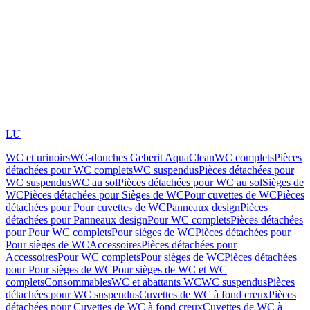
LU
WC et urinoirs
WC-douches Geberit AquaClean
WC complets
Pièces
détachées pour WC complets
WC suspendus
Pièces détachées pour
WC suspendus
WC au sol
Pièces détachées pour WC au sol
Sièges de
WC
Pièces détachées pour Sièges de WC
Pour cuvettes de WC
Pièces
détachées pour Pour cuvettes de WC
Panneaux design
Pièces
détachées pour Panneaux design
Pour WC complets
Pièces détachées
pour Pour WC complets
Pour sièges de WC
Pièces détachées pour
Pour sièges de WC
Accessoires
Pièces détachées pour
Accessoires
Pour WC complets
Pour sièges de WC
Pièces détachées
pour Pour sièges de WC
Pour sièges de WC et WC
complets
Consommables
WC et abattants WC
WC suspendus
Pièces
détachées pour WC suspendus
Cuvettes de WC à fond creux
Pièces
détachées pour Cuvettes de WC à fond creux
Cuvettes de WC à