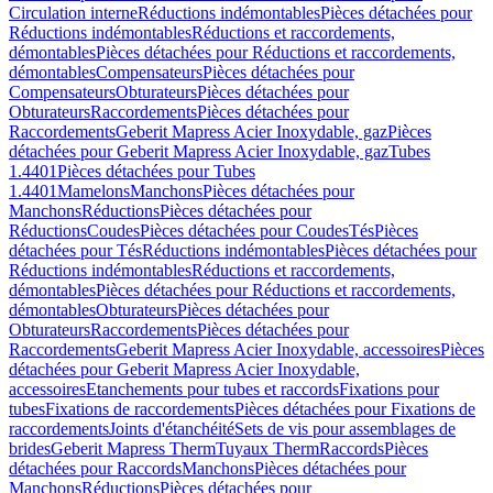
Circulation interne
Réductions indémontables
Pièces détachées pour
Réductions indémontables
Réductions et raccordements,
démontables
Pièces détachées pour Réductions et raccordements,
démontables
Compensateurs
Pièces détachées pour
Compensateurs
Obturateurs
Pièces détachées pour
Obturateurs
Raccordements
Pièces détachées pour
Raccordements
Geberit Mapress Acier Inoxydable, gaz
Pièces
détachées pour Geberit Mapress Acier Inoxydable, gaz
Tubes
1.4401
Pièces détachées pour Tubes
1.4401
Mamelons
Manchons
Pièces détachées pour
Manchons
Réductions
Pièces détachées pour
Réductions
Coudes
Pièces détachées pour Coudes
Tés
Pièces
détachées pour Tés
Réductions indémontables
Pièces détachées pour
Réductions indémontables
Réductions et raccordements,
démontables
Pièces détachées pour Réductions et raccordements,
démontables
Obturateurs
Pièces détachées pour
Obturateurs
Raccordements
Pièces détachées pour
Raccordements
Geberit Mapress Acier Inoxydable, accessoires
Pièces
détachées pour Geberit Mapress Acier Inoxydable,
accessoires
Etanchements pour tubes et raccords
Fixations pour
tubes
Fixations de raccordements
Pièces détachées pour Fixations de
raccordements
Joints d'étanchéité
Sets de vis pour assemblages de
brides
Geberit Mapress Therm
Tuyaux Therm
Raccords
Pièces
détachées pour Raccords
Manchons
Pièces détachées pour
Manchons
Réductions
Pièces détachées pour