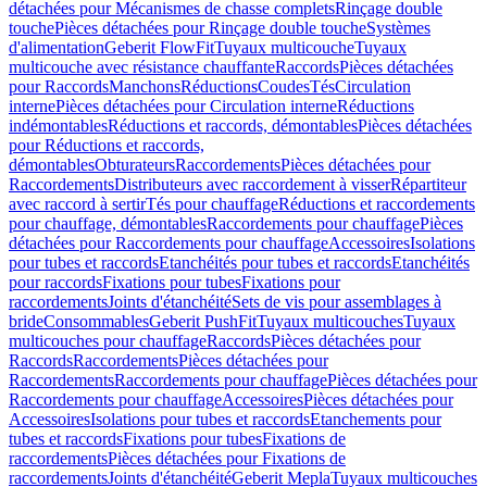
détachées pour Mécanismes de chasse complets
Rinçage double
touche
Pièces détachées pour Rinçage double touche
Systèmes
d'alimentation
Geberit FlowFit
Tuyaux multicouche
Tuyaux
multicouche avec résistance chauffante
Raccords
Pièces détachées
pour Raccords
Manchons
Réductions
Coudes
Tés
Circulation
interne
Pièces détachées pour Circulation interne
Réductions
indémontables
Réductions et raccords, démontables
Pièces détachées
pour Réductions et raccords,
démontables
Obturateurs
Raccordements
Pièces détachées pour
Raccordements
Distributeurs avec raccordement à visser
Répartiteur
avec raccord à sertir
Tés pour chauffage
Réductions et raccordements
pour chauffage, démontables
Raccordements pour chauffage
Pièces
détachées pour Raccordements pour chauffage
Accessoires
Isolations
pour tubes et raccords
Etanchéités pour tubes et raccords
Etanchéités
pour raccords
Fixations pour tubes
Fixations pour
raccordements
Joints d'étanchéité
Sets de vis pour assemblages à
bride
Consommables
Geberit PushFit
Tuyaux multicouches
Tuyaux
multicouches pour chauffage
Raccords
Pièces détachées pour
Raccords
Raccordements
Pièces détachées pour
Raccordements
Raccordements pour chauffage
Pièces détachées pour
Raccordements pour chauffage
Accessoires
Pièces détachées pour
Accessoires
Isolations pour tubes et raccords
Etanchements pour
tubes et raccords
Fixations pour tubes
Fixations de
raccordements
Pièces détachées pour Fixations de
raccordements
Joints d'étanchéité
Geberit Mepla
Tuyaux multicouches