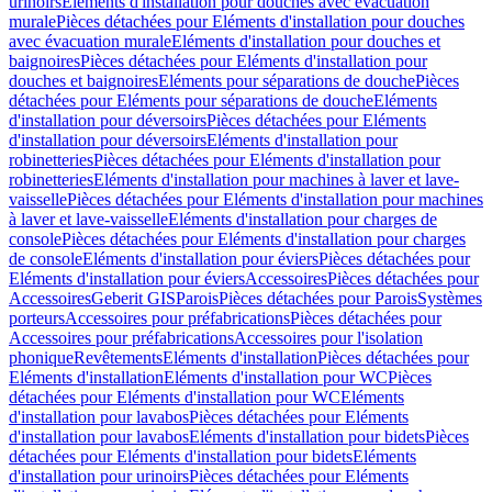
urinoirs
Eléments d'installation pour douches avec évacuation
murale
Pièces détachées pour Eléments d'installation pour douches
avec évacuation murale
Eléments d'installation pour douches et
baignoires
Pièces détachées pour Eléments d'installation pour
douches et baignoires
Eléments pour séparations de douche
Pièces
détachées pour Eléments pour séparations de douche
Eléments
d'installation pour déversoirs
Pièces détachées pour Eléments
d'installation pour déversoirs
Eléments d'installation pour
robinetteries
Pièces détachées pour Eléments d'installation pour
robinetteries
Eléments d'installation pour machines à laver et lave-
vaisselle
Pièces détachées pour Eléments d'installation pour machines
à laver et lave-vaisselle
Eléments d'installation pour charges de
console
Pièces détachées pour Eléments d'installation pour charges
de console
Eléments d'installation pour éviers
Pièces détachées pour
Eléments d'installation pour éviers
Accessoires
Pièces détachées pour
Accessoires
Geberit GIS
Parois
Pièces détachées pour Parois
Systèmes
porteurs
Accessoires pour préfabrications
Pièces détachées pour
Accessoires pour préfabrications
Accessoires pour l'isolation
phonique
Revêtements
Eléments d'installation
Pièces détachées pour
Eléments d'installation
Eléments d'installation pour WC
Pièces
détachées pour Eléments d'installation pour WC
Eléments
d'installation pour lavabos
Pièces détachées pour Eléments
d'installation pour lavabos
Eléments d'installation pour bidets
Pièces
détachées pour Eléments d'installation pour bidets
Eléments
d'installation pour urinoirs
Pièces détachées pour Eléments