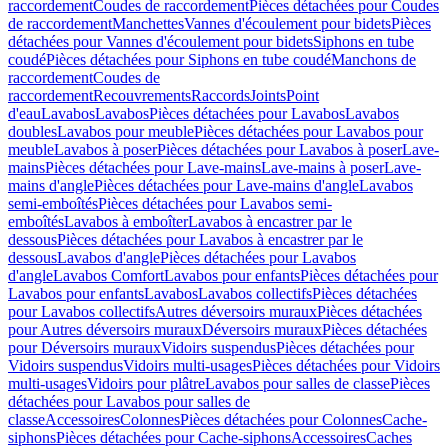
raccordement
Coudes de raccordement
Pièces détachées pour Coudes
de raccordement
Manchettes
Vannes d'écoulement pour bidets
Pièces
détachées pour Vannes d'écoulement pour bidets
Siphons en tube
coudé
Pièces détachées pour Siphons en tube coudé
Manchons de
raccordement
Coudes de
raccordement
Recouvrements
Raccords
Joints
Point
d'eau
Lavabos
Lavabos
Pièces détachées pour Lavabos
Lavabos
doubles
Lavabos pour meuble
Pièces détachées pour Lavabos pour
meuble
Lavabos à poser
Pièces détachées pour Lavabos à poser
Lave-
mains
Pièces détachées pour Lave-mains
Lave-mains à poser
Lave-
mains d'angle
Pièces détachées pour Lave-mains d'angle
Lavabos
semi-emboîtés
Pièces détachées pour Lavabos semi-
emboîtés
Lavabos à emboîter
Lavabos à encastrer par le
dessous
Pièces détachées pour Lavabos à encastrer par le
dessous
Lavabos d'angle
Pièces détachées pour Lavabos
d'angle
Lavabos Comfort
Lavabos pour enfants
Pièces détachées pour
Lavabos pour enfants
Lavabos
Lavabos collectifs
Pièces détachées
pour Lavabos collectifs
Autres déversoirs muraux
Pièces détachées
pour Autres déversoirs muraux
Déversoirs muraux
Pièces détachées
pour Déversoirs muraux
Vidoirs suspendus
Pièces détachées pour
Vidoirs suspendus
Vidoirs multi-usages
Pièces détachées pour Vidoirs
multi-usages
Vidoirs pour plâtre
Lavabos pour salles de classe
Pièces
détachées pour Lavabos pour salles de
classe
Accessoires
Colonnes
Pièces détachées pour Colonnes
Cache-
siphons
Pièces détachées pour Cache-siphons
Accessoires
Caches