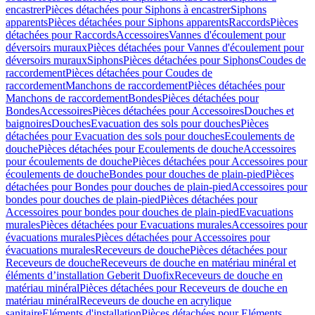
encastrer
Pièces détachées pour Siphons à encastrer
Siphons
apparents
Pièces détachées pour Siphons apparents
Raccords
Pièces
détachées pour Raccords
Accessoires
Vannes d'écoulement pour
déversoirs muraux
Pièces détachées pour Vannes d'écoulement pour
déversoirs muraux
Siphons
Pièces détachées pour Siphons
Coudes de
raccordement
Pièces détachées pour Coudes de
raccordement
Manchons de raccordement
Pièces détachées pour
Manchons de raccordement
Bondes
Pièces détachées pour
Bondes
Accessoires
Pièces détachées pour Accessoires
Douches et
baignoires
Douches
Evacuation des sols pour douches
Pièces
détachées pour Evacuation des sols pour douches
Ecoulements de
douche
Pièces détachées pour Ecoulements de douche
Accessoires
pour écoulements de douche
Pièces détachées pour Accessoires pour
écoulements de douche
Bondes pour douches de plain-pied
Pièces
détachées pour Bondes pour douches de plain-pied
Accessoires pour
bondes pour douches de plain-pied
Pièces détachées pour
Accessoires pour bondes pour douches de plain-pied
Evacuations
murales
Pièces détachées pour Evacuations murales
Accessoires pour
évacuations murales
Pièces détachées pour Accessoires pour
évacuations murales
Receveurs de douche
Pièces détachées pour
Receveurs de douche
Receveurs de douche en matériau minéral et
éléments d’installation Geberit Duofix
Receveurs de douche en
matériau minéral
Pièces détachées pour Receveurs de douche en
matériau minéral
Receveurs de douche en acrylique
sanitaire
Eléments d'installation
Pièces détachées pour Eléments