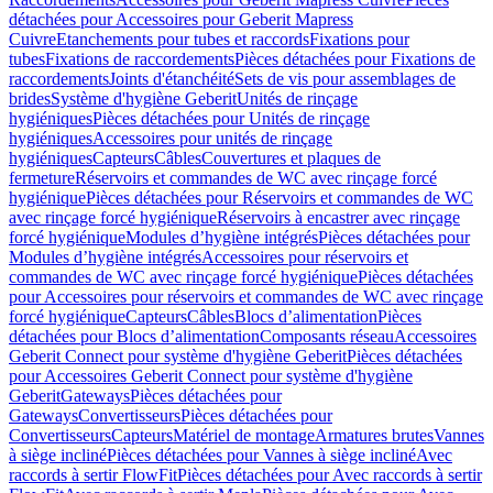
détachées pour Accessoires pour Geberit Mapress
Cuivre
Etanchements pour tubes et raccords
Fixations pour
tubes
Fixations de raccordements
Pièces détachées pour Fixations de
raccordements
Joints d'étanchéité
Sets de vis pour assemblages de
brides
Système d'hygiène Geberit
Unités de rinçage
hygiéniques
Pièces détachées pour Unités de rinçage
hygiéniques
Accessoires pour unités de rinçage
hygiéniques
Capteurs
Câbles
Couvertures et plaques de
fermeture
Réservoirs et commandes de WC avec rinçage forcé
hygiénique
Pièces détachées pour Réservoirs et commandes de WC
avec rinçage forcé hygiénique
Réservoirs à encastrer avec rinçage
forcé hygiénique
Modules d’hygiène intégrés
Pièces détachées pour
Modules d’hygiène intégrés
Accessoires pour réservoirs et
commandes de WC avec rinçage forcé hygiénique
Pièces détachées
pour Accessoires pour réservoirs et commandes de WC avec rinçage
forcé hygiénique
Capteurs
Câbles
Blocs d’alimentation
Pièces
détachées pour Blocs d’alimentation
Composants réseau
Accessoires
Geberit Connect pour système d'hygiène Geberit
Pièces détachées
pour Accessoires Geberit Connect pour système d'hygiène
Geberit
Gateways
Pièces détachées pour
Gateways
Convertisseurs
Pièces détachées pour
Convertisseurs
Capteurs
Matériel de montage
Armatures brutes
Vannes
à siège incliné
Pièces détachées pour Vannes à siège incliné
Avec
raccords à sertir FlowFit
Pièces détachées pour Avec raccords à sertir