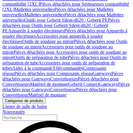
compatibilité [2XL]
Pièces détachées pour Sertisseuses compatibilité
[2XL]
Mallettes universelles
Pièces détachées pour Mallettes
universelles
Mallettes universelles
Pièces détachées pour Mallettes
universelles
Outils pour Geberit Silent-db20 / Geberit PE
Pièces
détachées pour Outils pour Geberit Silent-db20 / Geberit
PE
Appareils à souder électriques
Pièces détachées pour Appareils à
souder électriques
Accessoires pour appareils à souder
électriques
Outils de soudage au miroir
Pièces détachées pour Outils
de soudage au miroir
Accessoires pour outils de soudage au
miroir
Pièces détachées pour Accessoires pour outils de soudage au
miroir
Outils de préparation de tube
Pièces détachées pour Outils de
préparation de tube
Accessoires pour outils de préparation de
tubes
Aides à la commande
Télécommandes
Composants
réseau
Pièces détachées pour Composants réseau
Gateways
Pièces
détachées pour Gateways
Convertisseurs
Pièces détachées pour
Convertisseurs
Matériel de montage
Geberit Connect
Gateways
Pièces
détachées pour Gateways
Convertisseur
Pièces détachées pour
Convertisseur
Matériel de montage
Catégories de produits
Lignes de salle de bains
Nouveautés