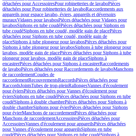
détachées pour Accessoires
Pour robinetteries de lavabo
Pièces
détachées pour Pour robinetteries de lavabo
Raccordements aux
appareils pour espace lavabo, éviers, appareils et déversoirs
muraux
Vidages pour lavabos
Pièces détachées pour Vidages pour
lavabos
Siphons en tube coudé
Pièces détachées pour Siphons en
tube coudé
Siphons en tube coudé, modèle gain de place
Pièces
détachées pour Siphons en tube coudé, modèle gain de
place
Siphons à tube plongeur pour lavabos
Pièces détachées pour
Siphons à tube plongeur pour lavabos
Siphons à tube plongeur pour
lavabos, modèle gain de place
Pièces détachées pour Siphons à tube
plongeur pour lavabos, modèle gain de place
Siphons à
encastrer
Pièces détachées pour Siphons à encastrer
Raccordements
de lavabo
Pièces détachées pour Raccordements de lavabo
Manchons
de raccordement
Coudes de
raccordement
Recouvrements
Raccords
Pièces détachées pour
Raccords
Joints
Tubes de trop-plein
Rallonges
Vannes d'écoulement
pour éviers
Pièces détachées pour Vannes d'écoulement pour
éviers
Siphons en tube coudé
Pièces détachées pour Siphons en tube
coudé
Siphons à double chambre
Pièces détachées pour Siphons à
double chambre
Siphons pour évier
Pièces détachées pour Siphons
pour évier
Manchons de raccordement
Pièces détachées pour
Manchons de raccordement
Accessoires
Pièces détachées pour
Accessoires
Vannes d'écoulement pour appareils
Pièces détachées
pour Vannes d'écoulement pour appareils
Siphons en tube
coudé
Pièces détachées pour Siphons en tube coudé
Siphons à