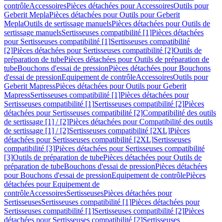
contrôle
Accessoires
Pièces détachées pour Accessoires
Outils pour
Geberit Mepla
Pièces détachées pour Outils pour Geberit
Mepla
Outils de sertissage manuels
Pièces détachées pour Outils de
sertissage manuels
Sertisseuses compatibilité [1]
Pièces détachées
pour Sertisseuses compatibilité [1]
Sertisseuses compatibilité
[2]
Pièces détachées pour Sertisseuses compatibilité [2]
Outils de
préparation de tube
Pièces détachées pour Outils de préparation de
tube
Bouchons d'essai de pression
Pièces détachées pour Bouchons
d'essai de pression
Equipement de contrôle
Accessoires
Outils pour
Geberit Mapress
Pièces détachées pour Outils pour Geberit
Mapress
Sertisseuses compatibilité [1]
Pièces détachées pour
Sertisseuses compatibilité [1]
Sertisseuses compatibilité [2]
Pièces
détachées pour Sertisseuses compatibilité [2]
Compatibilité des outils
de sertissage [1] / [2]
Pièces détachées pour Compatibilité des outils
de sertissage [1] / [2]
Sertisseuses compatibilité [2XL]
Pièces
détachées pour Sertisseuses compatibilité [2XL]
Sertisseuses
compatibilité [3]
Pièces détachées pour Sertisseuses compatibilité
[3]
Outils de préparation de tube
Pièces détachées pour Outils de
préparation de tube
Bouchons d'essai de pression
Pièces détachées
pour Bouchons d'essai de pression
Equipement de contrôle
Pièces
détachées pour Equipement de
contrôle
Accessoires
Sertisseuses
Pièces détachées pour
Sertisseuses
Sertisseuses compatibilité [1]
Pièces détachées pour
Sertisseuses compatibilité [1]
Sertisseuses compatibilité [2]
Pièces
détachées pour Sertisseuses compatibilité [2]
Sertisseuses