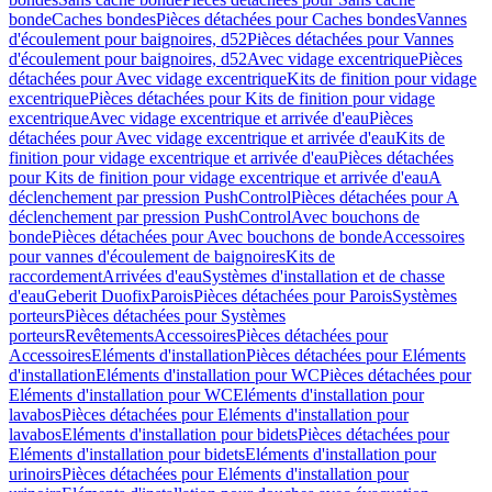
bonde
Caches bondes
Pièces détachées pour Caches bondes
Vannes
d'écoulement pour baignoires, d52
Pièces détachées pour Vannes
d'écoulement pour baignoires, d52
Avec vidage excentrique
Pièces
détachées pour Avec vidage excentrique
Kits de finition pour vidage
excentrique
Pièces détachées pour Kits de finition pour vidage
excentrique
Avec vidage excentrique et arrivée d'eau
Pièces
détachées pour Avec vidage excentrique et arrivée d'eau
Kits de
finition pour vidage excentrique et arrivée d'eau
Pièces détachées
pour Kits de finition pour vidage excentrique et arrivée d'eau
A
déclenchement par pression PushControl
Pièces détachées pour A
déclenchement par pression PushControl
Avec bouchons de
bonde
Pièces détachées pour Avec bouchons de bonde
Accessoires
pour vannes d'écoulement de baignoires
Kits de
raccordement
Arrivées d'eau
Systèmes d'installation et de chasse
d'eau
Geberit Duofix
Parois
Pièces détachées pour Parois
Systèmes
porteurs
Pièces détachées pour Systèmes
porteurs
Revêtements
Accessoires
Pièces détachées pour
Accessoires
Eléments d'installation
Pièces détachées pour Eléments
d'installation
Eléments d'installation pour WC
Pièces détachées pour
Eléments d'installation pour WC
Eléments d'installation pour
lavabos
Pièces détachées pour Eléments d'installation pour
lavabos
Eléments d'installation pour bidets
Pièces détachées pour
Eléments d'installation pour bidets
Eléments d'installation pour
urinoirs
Pièces détachées pour Eléments d'installation pour