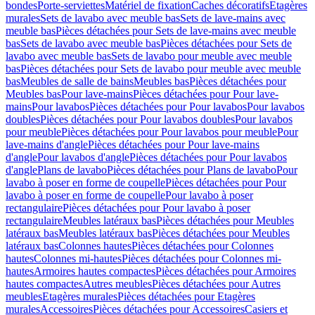
bondes
Porte-serviettes
Matériel de fixation
Caches décoratifs
Etagères
murales
Sets de lavabo avec meuble bas
Sets de lave-mains avec
meuble bas
Pièces détachées pour Sets de lave-mains avec meuble
bas
Sets de lavabo avec meuble bas
Pièces détachées pour Sets de
lavabo avec meuble bas
Sets de lavabo pour meuble avec meuble
bas
Pièces détachées pour Sets de lavabo pour meuble avec meuble
bas
Meubles de salle de bains
Meubles bas
Pièces détachées pour
Meubles bas
Pour lave-mains
Pièces détachées pour Pour lave-
mains
Pour lavabos
Pièces détachées pour Pour lavabos
Pour lavabos
doubles
Pièces détachées pour Pour lavabos doubles
Pour lavabos
pour meuble
Pièces détachées pour Pour lavabos pour meuble
Pour
lave-mains d'angle
Pièces détachées pour Pour lave-mains
d'angle
Pour lavabos d'angle
Pièces détachées pour Pour lavabos
d'angle
Plans de lavabo
Pièces détachées pour Plans de lavabo
Pour
lavabo à poser en forme de coupelle
Pièces détachées pour Pour
lavabo à poser en forme de coupelle
Pour lavabo à poser
rectangulaire
Pièces détachées pour Pour lavabo à poser
rectangulaire
Meubles latéraux bas
Pièces détachées pour Meubles
latéraux bas
Meubles latéraux bas
Pièces détachées pour Meubles
latéraux bas
Colonnes hautes
Pièces détachées pour Colonnes
hautes
Colonnes mi-hautes
Pièces détachées pour Colonnes mi-
hautes
Armoires hautes compactes
Pièces détachées pour Armoires
hautes compactes
Autres meubles
Pièces détachées pour Autres
meubles
Etagères murales
Pièces détachées pour Etagères
murales
Accessoires
Pièces détachées pour Accessoires
Casiers et