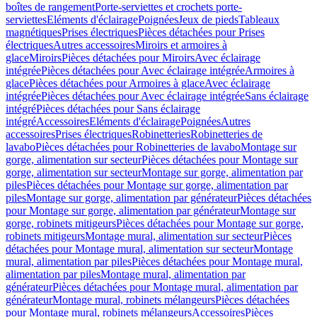
boîtes de rangement
Porte-serviettes et crochets porte-
serviettes
Eléments d'éclairage
Poignées
Jeux de pieds
Tableaux
magnétiques
Prises électriques
Pièces détachées pour Prises
électriques
Autres accessoires
Miroirs et armoires à
glace
Miroirs
Pièces détachées pour Miroirs
Avec éclairage
intégrée
Pièces détachées pour Avec éclairage intégrée
Armoires à
glace
Pièces détachées pour Armoires à glace
Avec éclairage
intégrée
Pièces détachées pour Avec éclairage intégrée
Sans éclairage
intégré
Pièces détachées pour Sans éclairage
intégré
Accessoires
Eléments d'éclairage
Poignées
Autres
accessoires
Prises électriques
Robinetteries
Robinetteries de
lavabo
Pièces détachées pour Robinetteries de lavabo
Montage sur
gorge, alimentation sur secteur
Pièces détachées pour Montage sur
gorge, alimentation sur secteur
Montage sur gorge, alimentation par
piles
Pièces détachées pour Montage sur gorge, alimentation par
piles
Montage sur gorge, alimentation par générateur
Pièces détachées
pour Montage sur gorge, alimentation par générateur
Montage sur
gorge, robinets mitigeurs
Pièces détachées pour Montage sur gorge,
robinets mitigeurs
Montage mural, alimentation sur secteur
Pièces
détachées pour Montage mural, alimentation sur secteur
Montage
mural, alimentation par piles
Pièces détachées pour Montage mural,
alimentation par piles
Montage mural, alimentation par
générateur
Pièces détachées pour Montage mural, alimentation par
générateur
Montage mural, robinets mélangeurs
Pièces détachées
pour Montage mural, robinets mélangeurs
Accessoires
Pièces