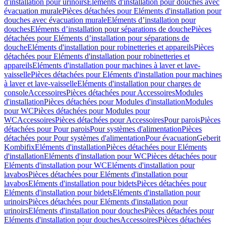
d'installation pour urinoirs
Eléments d'installation pour douches avec
évacuation murale
Pièces détachées pour Eléments d'installation pour
douches avec évacuation murale
Eléments d’installation pour
douches
Eléments d’installation pour séparations de douche
Pièces
détachées pour Eléments d’installation pour séparations de
douche
Eléments d'installation pour robinetteries et appareils
Pièces
détachées pour Eléments d'installation pour robinetteries et
appareils
Eléments d'installation pour machines à laver et lave-
vaisselle
Pièces détachées pour Eléments d'installation pour machines
à laver et lave-vaisselle
Eléments d'installation pour charges de
console
Accessoires
Pièces détachées pour Accessoires
Modules
d'installation
Pièces détachées pour Modules d'installation
Modules
pour WC
Pièces détachées pour Modules pour
WC
Accessoires
Pièces détachées pour Accessoires
Pour parois
Pièces
détachées pour Pour parois
Pour systèmes d'alimentation
Pièces
détachées pour Pour systèmes d'alimentation
Pour évacuation
Geberit
Kombifix
Eléments d'installation
Pièces détachées pour Eléments
d'installation
Eléments d'installation pour WC
Pièces détachées pour
Eléments d'installation pour WC
Eléments d'installation pour
lavabos
Pièces détachées pour Eléments d'installation pour
lavabos
Eléments d'installation pour bidets
Pièces détachées pour
Eléments d'installation pour bidets
Eléments d'installation pour
urinoirs
Pièces détachées pour Eléments d'installation pour
urinoirs
Eléments d'installation pour douches
Pièces détachées pour
Eléments d'installation pour douches
Accessoires
Pièces détachées