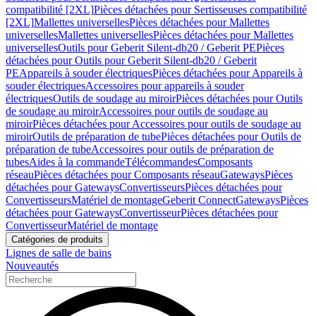
compatibilité [2XL]
Pièces détachées pour Sertisseuses compatibilité
[2XL]
Mallettes universelles
Pièces détachées pour Mallettes
universelles
Mallettes universelles
Pièces détachées pour Mallettes
universelles
Outils pour Geberit Silent-db20 / Geberit PE
Pièces
détachées pour Outils pour Geberit Silent-db20 / Geberit
PE
Appareils à souder électriques
Pièces détachées pour Appareils à
souder électriques
Accessoires pour appareils à souder
électriques
Outils de soudage au miroir
Pièces détachées pour Outils
de soudage au miroir
Accessoires pour outils de soudage au
miroir
Pièces détachées pour Accessoires pour outils de soudage au
miroir
Outils de préparation de tube
Pièces détachées pour Outils de
préparation de tube
Accessoires pour outils de préparation de
tubes
Aides à la commande
Télécommandes
Composants
réseau
Pièces détachées pour Composants réseau
Gateways
Pièces
détachées pour Gateways
Convertisseurs
Pièces détachées pour
Convertisseurs
Matériel de montage
Geberit Connect
Gateways
Pièces
détachées pour Gateways
Convertisseur
Pièces détachées pour
Convertisseur
Matériel de montage
Catégories de produits
Lignes de salle de bains
Nouveautés