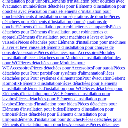
d'installation pour urinoirs
Eléments d'installation pour douches avec
évacuation murale
Pièces détachées pour Eléments d'installation pour
douches avec évacuation murale
Eléments d’installation pour
douches
Eléments d’installation pour séparations de douche
Pièces
détachées pour Eléments d’installation pour séparations de
douche
Eléments d'installation pour robinetteries et appareils
Pièces
détachées pour Eléments d'installation pour robinetteries et
appareils
Eléments d'installation pour machines à laver et lave-
vaisselle
Pièces détachées pour Eléments d'installation pour machines
à laver et lave-vaisselle
Eléments d'installation pour charges de
console
Accessoires
Pièces détachées pour Accessoires
Modules
d'installation
Pièces détachées pour Modules d'installation
Modules
pour WC
Pièces détachées pour Modules pour
WC
Accessoires
Pièces détachées pour Accessoires
Pour parois
Pièces
détachées pour Pour parois
Pour systèmes d'alimentation
Pièces
détachées pour Pour systèmes d'alimentation
Pour évacuation
Geberit
Kombifix
Eléments d'installation
Pièces détachées pour Eléments
d'installation
Eléments d'installation pour WC
Pièces détachées pour
Eléments d'installation pour WC
Eléments d'installation pour
lavabos
Pièces détachées pour Eléments d'installation pour
lavabos
Eléments d'installation pour bidets
Pièces détachées pour
Eléments d'installation pour bidets
Eléments d'installation pour
urinoirs
Pièces détachées pour Eléments d'installation pour
urinoirs
Eléments d'installation pour douches
Pièces détachées pour
Eléments d'installation pour douches
Accessoires
Pièces détachées