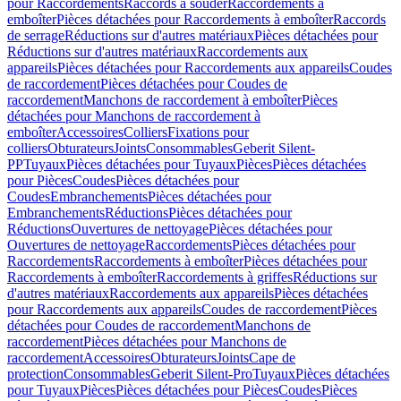
pour Raccordements
Raccords à souder
Raccordements à
emboîter
Pièces détachées pour Raccordements à emboîter
Raccords
de serrage
Réductions sur d'autres matériaux
Pièces détachées pour
Réductions sur d'autres matériaux
Raccordements aux
appareils
Pièces détachées pour Raccordements aux appareils
Coudes
de raccordement
Pièces détachées pour Coudes de
raccordement
Manchons de raccordement à emboîter
Pièces
détachées pour Manchons de raccordement à
emboîter
Accessoires
Colliers
Fixations pour
colliers
Obturateurs
Joints
Consommables
Geberit Silent-
PP
Tuyaux
Pièces détachées pour Tuyaux
Pièces
Pièces détachées
pour Pièces
Coudes
Pièces détachées pour
Coudes
Embranchements
Pièces détachées pour
Embranchements
Réductions
Pièces détachées pour
Réductions
Ouvertures de nettoyage
Pièces détachées pour
Ouvertures de nettoyage
Raccordements
Pièces détachées pour
Raccordements
Raccordements à emboîter
Pièces détachées pour
Raccordements à emboîter
Raccordements à griffes
Réductions sur
d'autres matériaux
Raccordements aux appareils
Pièces détachées
pour Raccordements aux appareils
Coudes de raccordement
Pièces
détachées pour Coudes de raccordement
Manchons de
raccordement
Pièces détachées pour Manchons de
raccordement
Accessoires
Obturateurs
Joints
Cape de
protection
Consommables
Geberit Silent-Pro
Tuyaux
Pièces détachées
pour Tuyaux
Pièces
Pièces détachées pour Pièces
Coudes
Pièces