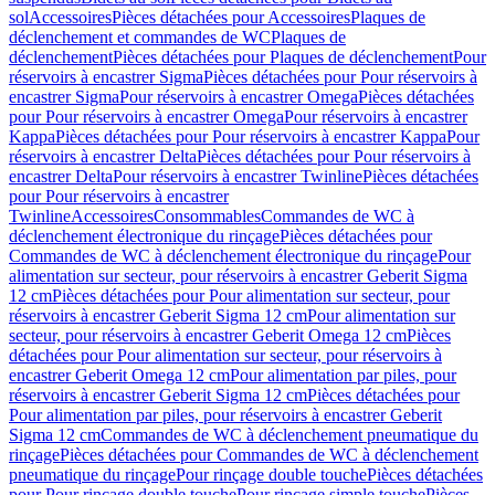
sol
Accessoires
Pièces détachées pour Accessoires
Plaques de
déclenchement et commandes de WC
Plaques de
déclenchement
Pièces détachées pour Plaques de déclenchement
Pour
réservoirs à encastrer Sigma
Pièces détachées pour Pour réservoirs à
encastrer Sigma
Pour réservoirs à encastrer Omega
Pièces détachées
pour Pour réservoirs à encastrer Omega
Pour réservoirs à encastrer
Kappa
Pièces détachées pour Pour réservoirs à encastrer Kappa
Pour
réservoirs à encastrer Delta
Pièces détachées pour Pour réservoirs à
encastrer Delta
Pour réservoirs à encastrer Twinline
Pièces détachées
pour Pour réservoirs à encastrer
Twinline
Accessoires
Consommables
Commandes de WC à
déclenchement électronique du rinçage
Pièces détachées pour
Commandes de WC à déclenchement électronique du rinçage
Pour
alimentation sur secteur, pour réservoirs à encastrer Geberit Sigma
12 cm
Pièces détachées pour Pour alimentation sur secteur, pour
réservoirs à encastrer Geberit Sigma 12 cm
Pour alimentation sur
secteur, pour réservoirs à encastrer Geberit Omega 12 cm
Pièces
détachées pour Pour alimentation sur secteur, pour réservoirs à
encastrer Geberit Omega 12 cm
Pour alimentation par piles, pour
réservoirs à encastrer Geberit Sigma 12 cm
Pièces détachées pour
Pour alimentation par piles, pour réservoirs à encastrer Geberit
Sigma 12 cm
Commandes de WC à déclenchement pneumatique du
rinçage
Pièces détachées pour Commandes de WC à déclenchement
pneumatique du rinçage
Pour rinçage double touche
Pièces détachées
pour Pour rinçage double touche
Pour rinçage simple touche
Pièces