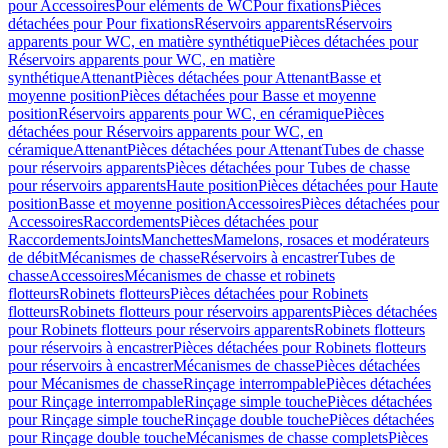
pour Accessoires
Pour eléments de WC
Pour fixations
Pièces
détachées pour Pour fixations
Réservoirs apparents
Réservoirs
apparents pour WC, en matière synthétique
Pièces détachées pour
Réservoirs apparents pour WC, en matière
synthétique
Attenant
Pièces détachées pour Attenant
Basse et
moyenne position
Pièces détachées pour Basse et moyenne
position
Réservoirs apparents pour WC, en céramique
Pièces
détachées pour Réservoirs apparents pour WC, en
céramique
Attenant
Pièces détachées pour Attenant
Tubes de chasse
pour réservoirs apparents
Pièces détachées pour Tubes de chasse
pour réservoirs apparents
Haute position
Pièces détachées pour Haute
position
Basse et moyenne position
Accessoires
Pièces détachées pour
Accessoires
Raccordements
Pièces détachées pour
Raccordements
Joints
Manchettes
Mamelons, rosaces et modérateurs
de débit
Mécanismes de chasse
Réservoirs à encastrer
Tubes de
chasse
Accessoires
Mécanismes de chasse et robinets
flotteurs
Robinets flotteurs
Pièces détachées pour Robinets
flotteurs
Robinets flotteurs pour réservoirs apparents
Pièces détachées
pour Robinets flotteurs pour réservoirs apparents
Robinets flotteurs
pour réservoirs à encastrer
Pièces détachées pour Robinets flotteurs
pour réservoirs à encastrer
Mécanismes de chasse
Pièces détachées
pour Mécanismes de chasse
Rinçage interrompable
Pièces détachées
pour Rinçage interrompable
Rinçage simple touche
Pièces détachées
pour Rinçage simple touche
Rinçage double touche
Pièces détachées
pour Rinçage double touche
Mécanismes de chasse complets
Pièces