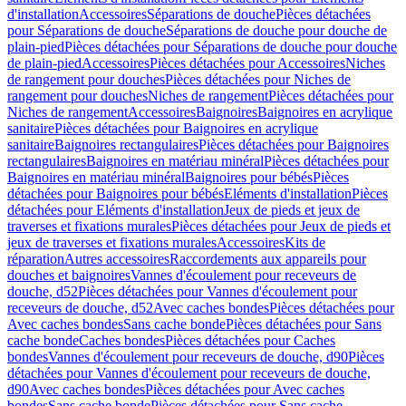
d'installation
Accessoires
Séparations de douche
Pièces détachées
pour Séparations de douche
Séparations de douche pour douche de
plain-pied
Pièces détachées pour Séparations de douche pour douche
de plain-pied
Accessoires
Pièces détachées pour Accessoires
Niches
de rangement pour douches
Pièces détachées pour Niches de
rangement pour douches
Niches de rangement
Pièces détachées pour
Niches de rangement
Accessoires
Baignoires
Baignoires en acrylique
sanitaire
Pièces détachées pour Baignoires en acrylique
sanitaire
Baignoires rectangulaires
Pièces détachées pour Baignoires
rectangulaires
Baignoires en matériau minéral
Pièces détachées pour
Baignoires en matériau minéral
Baignoires pour bébés
Pièces
détachées pour Baignoires pour bébés
Eléments d'installation
Pièces
détachées pour Eléments d'installation
Jeux de pieds et jeux de
traverses et fixations murales
Pièces détachées pour Jeux de pieds et
jeux de traverses et fixations murales
Accessoires
Kits de
réparation
Autres accessoires
Raccordements aux appareils pour
douches et baignoires
Vannes d'écoulement pour receveurs de
douche, d52
Pièces détachées pour Vannes d'écoulement pour
receveurs de douche, d52
Avec caches bondes
Pièces détachées pour
Avec caches bondes
Sans cache bonde
Pièces détachées pour Sans
cache bonde
Caches bondes
Pièces détachées pour Caches
bondes
Vannes d'écoulement pour receveurs de douche, d90
Pièces
détachées pour Vannes d'écoulement pour receveurs de douche,
d90
Avec caches bondes
Pièces détachées pour Avec caches
bondes
Sans cache bonde
Pièces détachées pour Sans cache