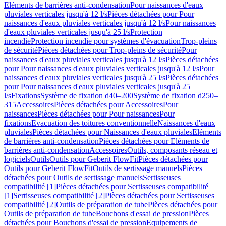
Eléments de barrières anti-condensation
Pour naissances d'eaux
pluviales verticales jusqu'à 12 l/s
Pièces détachées pour Pour
naissances d'eaux pluviales verticales jusqu'à 12 l/s
Pour naissances
d'eaux pluviales verticales jusqu'à 25 l/s
Protection
incendie
Protection incendie pour systèmes d'évacuation
Trop-pleins
de sécurité
Pièces détachées pour Trop-pleins de sécurité
Pour
naissances d'eaux pluviales verticales jusqu'à 12 l/s
Pièces détachées
pour Pour naissances d'eaux pluviales verticales jusqu'à 12 l/s
Pour
naissances d'eaux pluviales verticales jusqu'à 25 l/s
Pièces détachées
pour Pour naissances d'eaux pluviales verticales jusqu'à 25
l/s
Fixations
Système de fixation d40–200
Système de fixation d250–
315
Accessoires
Pièces détachées pour Accessoires
Pour
naissances
Pièces détachées pour Pour naissances
Pour
fixations
Evacuation des toitures conventionnelle
Naissances d'eaux
pluviales
Pièces détachées pour Naissances d'eaux pluviales
Eléments
de barrières anti-condensation
Pièces détachées pour Eléments de
barrières anti-condensation
Accessoires
Outils, composants réseau et
logiciels
Outils
Outils pour Geberit FlowFit
Pièces détachées pour
Outils pour Geberit FlowFit
Outils de sertissage manuels
Pièces
détachées pour Outils de sertissage manuels
Sertisseuses
compatibilité [1]
Pièces détachées pour Sertisseuses compatibilité
[1]
Sertisseuses compatibilité [2]
Pièces détachées pour Sertisseuses
compatibilité [2]
Outils de préparation de tube
Pièces détachées pour
Outils de préparation de tube
Bouchons d'essai de pression
Pièces
détachées pour Bouchons d'essai de pression
Equipements de