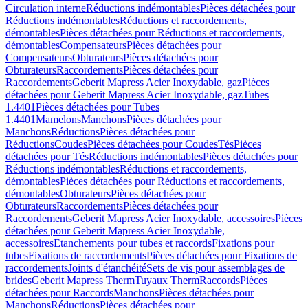
Circulation interne
Réductions indémontables
Pièces détachées pour
Réductions indémontables
Réductions et raccordements,
démontables
Pièces détachées pour Réductions et raccordements,
démontables
Compensateurs
Pièces détachées pour
Compensateurs
Obturateurs
Pièces détachées pour
Obturateurs
Raccordements
Pièces détachées pour
Raccordements
Geberit Mapress Acier Inoxydable, gaz
Pièces
détachées pour Geberit Mapress Acier Inoxydable, gaz
Tubes
1.4401
Pièces détachées pour Tubes
1.4401
Mamelons
Manchons
Pièces détachées pour
Manchons
Réductions
Pièces détachées pour
Réductions
Coudes
Pièces détachées pour Coudes
Tés
Pièces
détachées pour Tés
Réductions indémontables
Pièces détachées pour
Réductions indémontables
Réductions et raccordements,
démontables
Pièces détachées pour Réductions et raccordements,
démontables
Obturateurs
Pièces détachées pour
Obturateurs
Raccordements
Pièces détachées pour
Raccordements
Geberit Mapress Acier Inoxydable, accessoires
Pièces
détachées pour Geberit Mapress Acier Inoxydable,
accessoires
Etanchements pour tubes et raccords
Fixations pour
tubes
Fixations de raccordements
Pièces détachées pour Fixations de
raccordements
Joints d'étanchéité
Sets de vis pour assemblages de
brides
Geberit Mapress Therm
Tuyaux Therm
Raccords
Pièces
détachées pour Raccords
Manchons
Pièces détachées pour
Manchons
Réductions
Pièces détachées pour