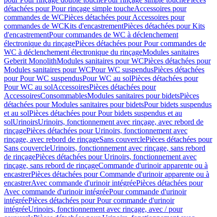
détachées pour Pour rinçage simple touche
Accessoires pour
commandes de WC
Pièces détachées pour Accessoires pour
commandes de WC
Kits d'encastrement
Pièces détachées pour Kits
d'encastrement
Pour commandes de WC à déclenchement
électronique du rinçage
Pièces détachées pour Pour commandes de
WC à déclenchement électronique du rinçage
Modules sanitaires
Geberit Monolith
Modules sanitaires pour WC
Pièces détachées pour
Modules sanitaires pour WC
Pour WC suspendus
Pièces détachées
pour Pour WC suspendus
Pour WC au sol
Pièces détachées pour
Pour WC au sol
Accessoires
Pièces détachées pour
Accessoires
Consommables
Modules sanitaires pour bidets
Pièces
détachées pour Modules sanitaires pour bidets
Pour bidets suspendus
et au sol
Pièces détachées pour Pour bidets suspendus et au
sol
Urinoirs
Urinoirs, fonctionnement avec rinçage, avec rebord de
rinçage
Pièces détachées pour Urinoirs, fonctionnement avec
rinçage, avec rebord de rinçage
Sans couvercle
Pièces détachées pour
Sans couvercle
Urinoirs, fonctionnement avec rinçage, sans rebord
de rinçage
Pièces détachées pour Urinoirs, fonctionnement avec
rinçage, sans rebord de rinçage
Commande d'urinoir apparente ou à
encastrer
Pièces détachées pour Commande d'urinoir apparente ou à
encastrer
Avec commande d'urinoir intégrée
Pièces détachées pour
Avec commande d'urinoir intégrée
Pour commande d'urinoir
intégrée
Pièces détachées pour Pour commande d'urinoir
intégrée
Urinoirs, fonctionnement avec rinçage, avec / pour