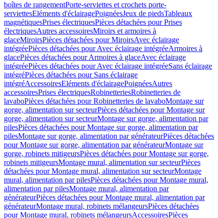
boîtes de rangement
Porte-serviettes et crochets porte-
serviettes
Eléments d'éclairage
Poignées
Jeux de pieds
Tableaux
magnétiques
Prises électriques
Pièces détachées pour Prises
électriques
Autres accessoires
Miroirs et armoires à
glace
Miroirs
Pièces détachées pour Miroirs
Avec éclairage
intégrée
Pièces détachées pour Avec éclairage intégrée
Armoires à
glace
Pièces détachées pour Armoires à glace
Avec éclairage
intégrée
Pièces détachées pour Avec éclairage intégrée
Sans éclairage
intégré
Pièces détachées pour Sans éclairage
intégré
Accessoires
Eléments d'éclairage
Poignées
Autres
accessoires
Prises électriques
Robinetteries
Robinetteries de
lavabo
Pièces détachées pour Robinetteries de lavabo
Montage sur
gorge, alimentation sur secteur
Pièces détachées pour Montage sur
gorge, alimentation sur secteur
Montage sur gorge, alimentation par
piles
Pièces détachées pour Montage sur gorge, alimentation par
piles
Montage sur gorge, alimentation par générateur
Pièces détachées
pour Montage sur gorge, alimentation par générateur
Montage sur
gorge, robinets mitigeurs
Pièces détachées pour Montage sur gorge,
robinets mitigeurs
Montage mural, alimentation sur secteur
Pièces
détachées pour Montage mural, alimentation sur secteur
Montage
mural, alimentation par piles
Pièces détachées pour Montage mural,
alimentation par piles
Montage mural, alimentation par
générateur
Pièces détachées pour Montage mural, alimentation par
générateur
Montage mural, robinets mélangeurs
Pièces détachées
pour Montage mural, robinets mélangeurs
Accessoires
Pièces