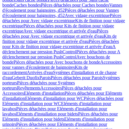
bonde
Caches bondes
Pièces détachées pour Caches bondes
Vannes
d'écoulement pour baignoires, d52
Pièces détachées pour Vannes
d'écoulement pour baignoires, d52
Avec vidage excentrique
Pièces
détachées pour Avec vidage excentrique
Kits de finition pour vidage
excentrique
Pièces détachées pour Kits de finition pour vidage
excentrique
Avec vidage excentrique et arrivée d'eau
Pièces
détachées pour Avec vidage excentrique et arrivée d'eau
Kits de
finition pour vidage excentrique et arrivée d'eau
Pièces détachées
pour Kits de finition pour vidage excentrique et arrivée d'eau
A
déclenchement par pression PushControl
Pièces détachées pour A
déclenchement par pression PushControl
Avec bouchons de
bonde
Pièces détachées pour Avec bouchons de bonde
Accessoires
pour vannes d'écoulement de baignoires
Kits de
raccordement
Arrivées d'eau
Systèmes d'installation et de chasse
d'eau
Geberit Duofix
Parois
Pièces détachées pour Parois
Systèmes
porteurs
Pièces détachées pour Systèmes
porteurs
Revêtements
Accessoires
Pièces détachées pour
Accessoires
Eléments d'installation
Pièces détachées pour Eléments
d'installation
Eléments d'installation pour WC
Pièces détachées pour
Eléments d'installation pour WC
Eléments d'installation pour
lavabos
Pièces détachées pour Eléments d'installation pour
lavabos
Eléments d'installation pour bidets
Pièces détachées pour
Eléments d'installation pour bidets
Eléments d'installation pour
urinoirs
Pièces détachées pour Eléments d'installation pour