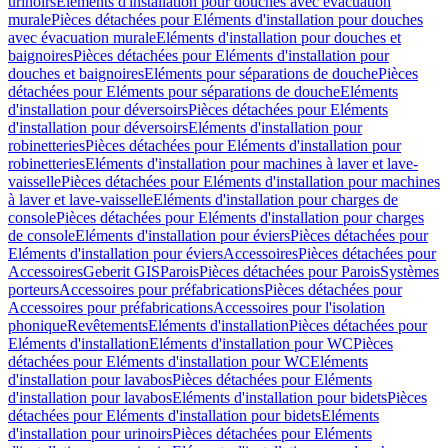
urinoirs
Eléments d'installation pour douches avec évacuation
murale
Pièces détachées pour Eléments d'installation pour douches
avec évacuation murale
Eléments d'installation pour douches et
baignoires
Pièces détachées pour Eléments d'installation pour
douches et baignoires
Eléments pour séparations de douche
Pièces
détachées pour Eléments pour séparations de douche
Eléments
d'installation pour déversoirs
Pièces détachées pour Eléments
d'installation pour déversoirs
Eléments d'installation pour
robinetteries
Pièces détachées pour Eléments d'installation pour
robinetteries
Eléments d'installation pour machines à laver et lave-
vaisselle
Pièces détachées pour Eléments d'installation pour machines
à laver et lave-vaisselle
Eléments d'installation pour charges de
console
Pièces détachées pour Eléments d'installation pour charges
de console
Eléments d'installation pour éviers
Pièces détachées pour
Eléments d'installation pour éviers
Accessoires
Pièces détachées pour
Accessoires
Geberit GIS
Parois
Pièces détachées pour Parois
Systèmes
porteurs
Accessoires pour préfabrications
Pièces détachées pour
Accessoires pour préfabrications
Accessoires pour l'isolation
phonique
Revêtements
Eléments d'installation
Pièces détachées pour
Eléments d'installation
Eléments d'installation pour WC
Pièces
détachées pour Eléments d'installation pour WC
Eléments
d'installation pour lavabos
Pièces détachées pour Eléments
d'installation pour lavabos
Eléments d'installation pour bidets
Pièces
détachées pour Eléments d'installation pour bidets
Eléments
d'installation pour urinoirs
Pièces détachées pour Eléments