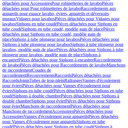
détachées pour Accessoires
Pour robinetteries de lavabo
Pièces
détachées pour Pour robinetteries de lavabo
Raccordements aux
appareils pour espace lavabo, éviers, appareils et déversoirs
muraux
Vidages pour lavabos
Pièces détachées pour Vidages pour
lavabos
Siphons en tube coudé
Pièces détachées pour Siphons en
tube coudé
Siphons en tube coudé, modèle gain de place
Pièces
détachées pour Siphons en tube coudé, modèle gain de
place
Siphons à tube plongeur pour lavabos
Pièces détachées pour
Siphons à tube plongeur pour lavabos
Siphons à tube plongeur pour
lavabos, modèle gain de place
Pièces détachées pour Siphons à tube
plongeur pour lavabos, modèle gain de place
Siphons à
encastrer
Pièces détachées pour Siphons à encastrer
Raccordements
de lavabo
Pièces détachées pour Raccordements de lavabo
Manchons
de raccordement
Coudes de
raccordement
Recouvrements
Raccords
Pièces détachées pour
Raccords
Joints
Tubes de trop-plein
Rallonges
Vannes d'écoulement
pour éviers
Pièces détachées pour Vannes d'écoulement pour
éviers
Siphons en tube coudé
Pièces détachées pour Siphons en tube
coudé
Siphons à double chambre
Pièces détachées pour Siphons à
double chambre
Siphons pour évier
Pièces détachées pour Siphons
pour évier
Manchons de raccordement
Pièces détachées pour
Manchons de raccordement
Accessoires
Pièces détachées pour
Accessoires
Vannes d'écoulement pour appareils
Pièces détachées
pour Vannes d'écoulement pour appareils
Siphons en tube
coudé
Pièces détachées pour Siphons en tube coudé
Siphons à