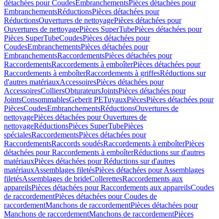
détachées pour Coudes
Embranchements
Pièces détachées pour
Embranchements
Réductions
Pièces détachées pour
Réductions
Ouvertures de nettoyage
Pièces détachées pour
Ouvertures de nettoyage
Pièces SuperTube
Pièces détachées pour
Pièces SuperTube
Coudes
Pièces détachées pour
Coudes
Embranchements
Pièces détachées pour
Embranchements
Raccordements
Pièces détachées pour
Raccordements
Raccordements à emboîter
Pièces détachées pour
Raccordements à emboîter
Raccordements à griffes
Réductions sur
d'autres matériaux
Accessoires
Pièces détachées pour
Accessoires
Colliers
Obturateurs
Joints
Pièces détachées pour
Joints
Consommables
Geberit PE
Tuyaux
Pièces
Pièces détachées pour
Pièces
Coudes
Embranchements
Réductions
Ouvertures de
nettoyage
Pièces détachées pour Ouvertures de
nettoyage
Réductions
Pièces SuperTube
Pièces
spéciales
Raccordements
Pièces détachées pour
Raccordements
Raccords soudés
Raccordements à emboîter
Pièces
détachées pour Raccordements à emboîter
Réductions sur d'autres
matériaux
Pièces détachées pour Réductions sur d'autres
matériaux
Assemblages filetés
Pièces détachées pour Assemblages
filetés
Assemblages de bride
Collerettes
Raccordements aux
appareils
Pièces détachées pour Raccordements aux appareils
Coudes
de raccordement
Pièces détachées pour Coudes de
raccordement
Manchons de raccordement
Pièces détachées pour
Manchons de raccordement
Manchons de raccordement
Pièces