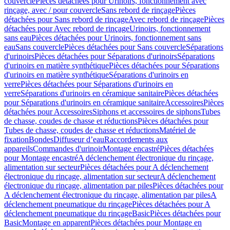
couvercle
Pièces détachées pour Urinoirs, fonctionnement avec
rinçage, avec / pour couvercle
Sans rebord de rinçage
Pièces
détachées pour Sans rebord de rinçage
Avec rebord de rinçage
Pièces
détachées pour Avec rebord de rinçage
Urinoirs, fonctionnement
sans eau
Pièces détachées pour Urinoirs, fonctionnement sans
eau
Sans couvercle
Pièces détachées pour Sans couvercle
Séparations
d'urinoirs
Pièces détachées pour Séparations d'urinoirs
Séparations
d'urinoirs en matière synthétique
Pièces détachées pour Séparations
d'urinoirs en matière synthétique
Séparations d'urinoirs en
verre
Pièces détachées pour Séparations d'urinoirs en
verre
Séparations d'urinoirs en céramique sanitaire
Pièces détachées
pour Séparations d'urinoirs en céramique sanitaire
Accessoires
Pièces
détachées pour Accessoires
Siphons et accessoires de siphons
Tubes
de chasse, coudes de chasse et réductions
Pièces détachées pour
Tubes de chasse, coudes de chasse et réductions
Matériel de
fixation
Bondes
Diffuseur d’eau
Raccordements aux
appareils
Commandes d'urinoir
Montage encastré
Pièces détachées
pour Montage encastré
A déclenchement électronique du rinçage,
alimentation sur secteur
Pièces détachées pour A déclenchement
électronique du rinçage, alimentation sur secteur
A déclenchement
électronique du rinçage, alimentation par piles
Pièces détachées pour
A déclenchement électronique du rinçage, alimentation par piles
A
déclenchement pneumatique du rinçage
Pièces détachées pour A
déclenchement pneumatique du rinçage
Basic
Pièces détachées pour
Basic
Montage en apparent
Pièces détachées pour Montage en