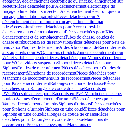
apparent
A déclenchement électronique du rinçage, alimentation sur
secteur
Pièces détachées pour A déclenchement électronique du
rinçage, alimentation sur secteur
A déclenchement électronique du
rinçage, alimentation par piles
Pièces détachées pour A
déclenchement électronique du rinçage, alimentation par
piles
Accessoires
Pièces détachées pour Accessoires
Kits
d'encastrement et de remplacement
Pièces détachées pour Kits
d'encastrement et de remplacement
Tubes de chasse, coudes de
chasse et réductions
Sets de rénovation
Pièces détachées pour Sets de
rénovation
Plaques de fermeture
Aides à la commande
Raccordements
aux appareils pour WC, urinoirs et bidets
Vannes d'écoulement pour
WC et vidoirs suspendus
Pièces détachées pour Vannes d'écoulement
pour WC et vidoirs suspendus
Siphons
Pièces détachées pour
Siphons
Coudes de raccordement
Pièces détachées pour Coudes de
raccordement
Manchons de raccordement
Pièces détachées pour
Manchons de raccordement
Kits de raccordement
Pièces détachées
pour Kits de raccordement
Rallonges de coude de chasse
Pièces
détachées pour Rallonges de coude de chasse
Raccords en
PVC
Pièces détachées pour Raccords en PVC
Manchettes et cache-
boulons
Vannes d'écoulement d'urinoirs
Pièces détachées pour
Vannes d'écoulement d'urinoirs
Siphons d'urinoirs
Pièces détachées
pour Siphons d'urinoirs
Siphons en tube coudé
Pièces détachées pour
Siphons en tube coudé
Rallonges de coude de chasse
Pièces
détachées pour Rallonges de coude de chasse
Manchons de
raccordement
Pièces détachées pour Manchons de