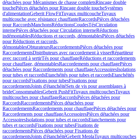
détachées pour Mécanismes de chasse complets
Rinçage double
touche
Pièces détachées pour Rinçage double touche
Systèmes
d'alimentation
Geberit FlowFit
Tuyaux multicouche
Tuyaux
multicouche avec résistance chauffante
Raccords
Pièces détachées
pour Raccords
Manchons
Réductions
Coudes
Tés
Circulation
interne
Pièces détachées pour Circulation interne
Réductions
indémontables
Réductions et raccords, démontables
Pièces détachées
pour Réductions et raccords,
démontables
Obturateurs
Raccordements
Pièces détachées pour
Raccordements
Distributeurs avec raccordement à visser
Répartiteur
avec raccord à sertir
Tés pour chauffage
Réductions et raccordements
pour chauffage, démontables
Raccordements pour chauffage
Pièces
détachées pour Raccordements pour chauffage
Accessoires
Isolations
pour tubes et raccords
Etanchéités pour tubes et raccords
Etanchéités
pour raccords
Fixations pour tubes
Fixations pour
raccordements
Joints d'étanchéité
Sets de vis pour assemblages à
bride
Consommables
Geberit PushFit
Tuyaux multicouches
Tuyaux
multicouches pour chauffage
Raccords
Pièces détachées pour
Raccords
Raccordements
Pièces détachées pour
Raccordements
Raccordements pour chauffage
Pièces détachées pour
Raccordements pour chauffage
Accessoires
Pièces détachées pour
Accessoires
Isolations pour tubes et raccords
Etanchements pour
tubes et raccords
Fixations pour tubes
Fixations de
raccordements
Pièces détachées pour Fixations de
raccordements
Joints d'étanchéité
Geberit Mepla
Tuyaux multicouches