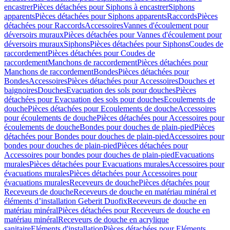
encastrer
Pièces détachées pour Siphons à encastrer
Siphons
apparents
Pièces détachées pour Siphons apparents
Raccords
Pièces
détachées pour Raccords
Accessoires
Vannes d'écoulement pour
déversoirs muraux
Pièces détachées pour Vannes d'écoulement pour
déversoirs muraux
Siphons
Pièces détachées pour Siphons
Coudes de
raccordement
Pièces détachées pour Coudes de
raccordement
Manchons de raccordement
Pièces détachées pour
Manchons de raccordement
Bondes
Pièces détachées pour
Bondes
Accessoires
Pièces détachées pour Accessoires
Douches et
baignoires
Douches
Evacuation des sols pour douches
Pièces
détachées pour Evacuation des sols pour douches
Ecoulements de
douche
Pièces détachées pour Ecoulements de douche
Accessoires
pour écoulements de douche
Pièces détachées pour Accessoires pour
écoulements de douche
Bondes pour douches de plain-pied
Pièces
détachées pour Bondes pour douches de plain-pied
Accessoires pour
bondes pour douches de plain-pied
Pièces détachées pour
Accessoires pour bondes pour douches de plain-pied
Evacuations
murales
Pièces détachées pour Evacuations murales
Accessoires pour
évacuations murales
Pièces détachées pour Accessoires pour
évacuations murales
Receveurs de douche
Pièces détachées pour
Receveurs de douche
Receveurs de douche en matériau minéral et
éléments d’installation Geberit Duofix
Receveurs de douche en
matériau minéral
Pièces détachées pour Receveurs de douche en
matériau minéral
Receveurs de douche en acrylique
sanitaire
Eléments d'installation
Pièces détachées pour Eléments