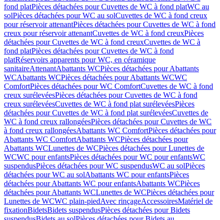
fond plat
Pièces détachées pour Cuvettes de WC à fond plat
WC au
sol
Pièces détachées pour WC au sol
Cuvettes de WC à fond creux
pour réservoir attenant
Pièces détachées pour Cuvettes de WC à fond
creux pour réservoir attenant
Cuvettes de WC à fond creux
Pièces
détachées pour Cuvettes de WC à fond creux
Cuvettes de WC à
fond plat
Pièces détachées pour Cuvettes de WC à fond
plat
Réservoirs apparents pour WC, en céramique
sanitaire
Attenant
Abattants WC
Pièces détachées pour Abattants
WC
Abattants WC
Pièces détachées pour Abattants WC
WC
Comfort
Pièces détachées pour WC Comfort
Cuvettes de WC à fond
creux surélevées
Pièces détachées pour Cuvettes de WC à fond
creux surélevées
Cuvettes de WC à fond plat surélevées
Pièces
détachées pour Cuvettes de WC à fond plat surélevées
Cuvettes de
WC à fond creux rallongées
Pièces détachées pour Cuvettes de WC
à fond creux rallongées
Abattants WC Comfort
Pièces détachées pour
Abattants WC Comfort
Abattants WC
Pièces détachées pour
Abattants WC
Lunettes de WC
Pièces détachées pour Lunettes de
WC
WC pour enfants
Pièces détachées pour WC pour enfants
WC
suspendus
Pièces détachées pour WC suspendus
WC au sol
Pièces
détachées pour WC au sol
Abattants WC pour enfants
Pièces
détachées pour Abattants WC pour enfants
Abattants WC
Pièces
détachées pour Abattants WC
Lunettes de WC
Pièces détachées pour
Lunettes de WC
WC plain-pied
Avec rinçage
Accessoires
Matériel de
fixation
Bidets
Bidets suspendus
Pièces détachées pour Bidets
suspendus
Bidets au sol
Pièces détachées pour Bidets au