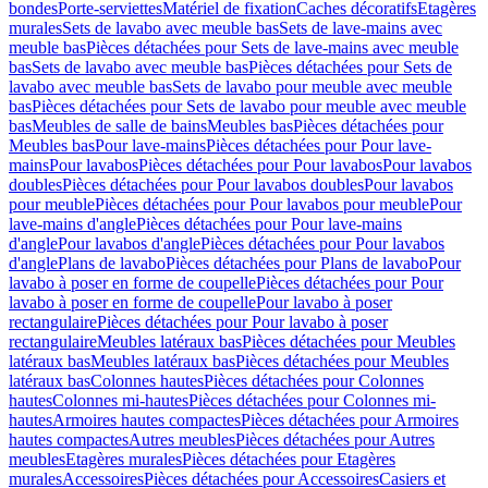
bondes
Porte-serviettes
Matériel de fixation
Caches décoratifs
Etagères
murales
Sets de lavabo avec meuble bas
Sets de lave-mains avec
meuble bas
Pièces détachées pour Sets de lave-mains avec meuble
bas
Sets de lavabo avec meuble bas
Pièces détachées pour Sets de
lavabo avec meuble bas
Sets de lavabo pour meuble avec meuble
bas
Pièces détachées pour Sets de lavabo pour meuble avec meuble
bas
Meubles de salle de bains
Meubles bas
Pièces détachées pour
Meubles bas
Pour lave-mains
Pièces détachées pour Pour lave-
mains
Pour lavabos
Pièces détachées pour Pour lavabos
Pour lavabos
doubles
Pièces détachées pour Pour lavabos doubles
Pour lavabos
pour meuble
Pièces détachées pour Pour lavabos pour meuble
Pour
lave-mains d'angle
Pièces détachées pour Pour lave-mains
d'angle
Pour lavabos d'angle
Pièces détachées pour Pour lavabos
d'angle
Plans de lavabo
Pièces détachées pour Plans de lavabo
Pour
lavabo à poser en forme de coupelle
Pièces détachées pour Pour
lavabo à poser en forme de coupelle
Pour lavabo à poser
rectangulaire
Pièces détachées pour Pour lavabo à poser
rectangulaire
Meubles latéraux bas
Pièces détachées pour Meubles
latéraux bas
Meubles latéraux bas
Pièces détachées pour Meubles
latéraux bas
Colonnes hautes
Pièces détachées pour Colonnes
hautes
Colonnes mi-hautes
Pièces détachées pour Colonnes mi-
hautes
Armoires hautes compactes
Pièces détachées pour Armoires
hautes compactes
Autres meubles
Pièces détachées pour Autres
meubles
Etagères murales
Pièces détachées pour Etagères
murales
Accessoires
Pièces détachées pour Accessoires
Casiers et