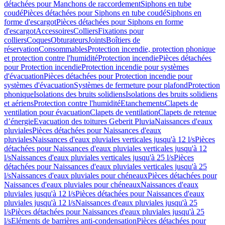
détachées pour Manchons de raccordement
Siphons en tube
coudé
Pièces détachées pour Siphons en tube coudé
Siphons en
forme d'escargot
Pièces détachées pour Siphons en forme
d'escargot
Accessoires
Colliers
Fixations pour
colliers
Coques
Obturateurs
Joints
Boîtiers de
réservation
Consommables
Protection incendie, protection phonique
et protection contre l'humidité
Protection incendie
Pièces détachées
pour Protection incendie
Protection incendie pour systèmes
d'évacuation
Pièces détachées pour Protection incendie pour
systèmes d'évacuation
Systèmes de fermeture pour plafond
Protection
phonique
Isolations des bruits solidiens
Isolations des bruits solidiens
et aériens
Protection contre l'humidité
Etanchements
Clapets de
ventilation pour évacuation
Clapets de ventilation
Clapets de retenue
d’énergie
Evacuation des toitures Geberit Pluvia
Naissances d'eaux
pluviales
Pièces détachées pour Naissances d'eaux
pluviales
Naissances d'eaux pluviales verticales jusqu'à 12 l/s
Pièces
détachées pour Naissances d'eaux pluviales verticales jusqu'à 12
l/s
Naissances d'eaux pluviales verticales jusqu'à 25 l/s
Pièces
détachées pour Naissances d'eaux pluviales verticales jusqu'à 25
l/s
Naissances d'eaux pluviales pour chéneaux
Pièces détachées pour
Naissances d'eaux pluviales pour chéneaux
Naissances d'eaux
pluviales jusqu'à 12 l/s
Pièces détachées pour Naissances d'eaux
pluviales jusqu'à 12 l/s
Naissances d'eaux pluviales jusqu'à 25
l/s
Pièces détachées pour Naissances d'eaux pluviales jusqu'à 25
l/s
Eléments de barrières anti-condensation
Pièces détachées pour