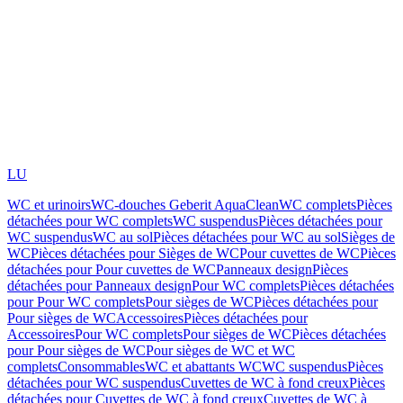
LU
WC et urinoirs
WC-douches Geberit AquaClean
WC complets
Pièces
détachées pour WC complets
WC suspendus
Pièces détachées pour
WC suspendus
WC au sol
Pièces détachées pour WC au sol
Sièges de
WC
Pièces détachées pour Sièges de WC
Pour cuvettes de WC
Pièces
détachées pour Pour cuvettes de WC
Panneaux design
Pièces
détachées pour Panneaux design
Pour WC complets
Pièces détachées
pour Pour WC complets
Pour sièges de WC
Pièces détachées pour
Pour sièges de WC
Accessoires
Pièces détachées pour
Accessoires
Pour WC complets
Pour sièges de WC
Pièces détachées
pour Pour sièges de WC
Pour sièges de WC et WC
complets
Consommables
WC et abattants WC
WC suspendus
Pièces
détachées pour WC suspendus
Cuvettes de WC à fond creux
Pièces
détachées pour Cuvettes de WC à fond creux
Cuvettes de WC à