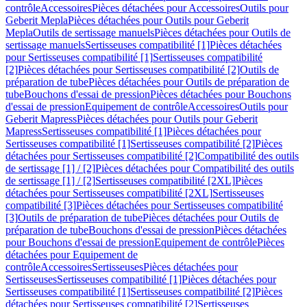
contrôle
Accessoires
Pièces détachées pour Accessoires
Outils pour
Geberit Mepla
Pièces détachées pour Outils pour Geberit
Mepla
Outils de sertissage manuels
Pièces détachées pour Outils de
sertissage manuels
Sertisseuses compatibilité [1]
Pièces détachées
pour Sertisseuses compatibilité [1]
Sertisseuses compatibilité
[2]
Pièces détachées pour Sertisseuses compatibilité [2]
Outils de
préparation de tube
Pièces détachées pour Outils de préparation de
tube
Bouchons d'essai de pression
Pièces détachées pour Bouchons
d'essai de pression
Equipement de contrôle
Accessoires
Outils pour
Geberit Mapress
Pièces détachées pour Outils pour Geberit
Mapress
Sertisseuses compatibilité [1]
Pièces détachées pour
Sertisseuses compatibilité [1]
Sertisseuses compatibilité [2]
Pièces
détachées pour Sertisseuses compatibilité [2]
Compatibilité des outils
de sertissage [1] / [2]
Pièces détachées pour Compatibilité des outils
de sertissage [1] / [2]
Sertisseuses compatibilité [2XL]
Pièces
détachées pour Sertisseuses compatibilité [2XL]
Sertisseuses
compatibilité [3]
Pièces détachées pour Sertisseuses compatibilité
[3]
Outils de préparation de tube
Pièces détachées pour Outils de
préparation de tube
Bouchons d'essai de pression
Pièces détachées
pour Bouchons d'essai de pression
Equipement de contrôle
Pièces
détachées pour Equipement de
contrôle
Accessoires
Sertisseuses
Pièces détachées pour
Sertisseuses
Sertisseuses compatibilité [1]
Pièces détachées pour
Sertisseuses compatibilité [1]
Sertisseuses compatibilité [2]
Pièces
détachées pour Sertisseuses compatibilité [2]
Sertisseuses