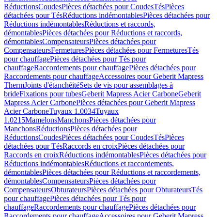
Réductions
Coudes
Pièces détachées pour Coudes
Tés
Pièces
détachées pour Tés
Réductions indémontables
Pièces détachées pour
Réductions indémontables
Réductions et raccords,
démontables
Pièces détachées pour Réductions et raccords,
démontables
Compensateurs
Pièces détachées pour
Compensateurs
Fermetures
Pièces détachées pour Fermetures
Tés
pour chauffage
Pièces détachées pour Tés pour
chauffage
Raccordements pour chauffage
Pièces détachées pour
Raccordements pour chauffage
Accessoires pour Geberit Mapress
Therm
Joints d'étanchéité
Sets de vis pour assemblages à
bride
Fixations pour tubes
Geberit Mapress Acier Carbone
Geberit
Mapress Acier Carbone
Pièces détachées pour Geberit Mapress
Acier Carbone
Tuyaux 1.0034
Tuyaux
1.0215
Mamelons
Manchons
Pièces détachées pour
Manchons
Réductions
Pièces détachées pour
Réductions
Coudes
Pièces détachées pour Coudes
Tés
Pièces
détachées pour Tés
Raccords en croix
Pièces détachées pour
Raccords en croix
Réductions indémontables
Pièces détachées pour
Réductions indémontables
Réductions et raccordements,
démontables
Pièces détachées pour Réductions et raccordements,
démontables
Compensateurs
Pièces détachées pour
Compensateurs
Obturateurs
Pièces détachées pour Obturateurs
Tés
pour chauffage
Pièces détachées pour Tés pour
chauffage
Raccordements pour chauffage
Pièces détachées pour
Raccordements pour chauffage
Accessoires pour Geberit Mapress