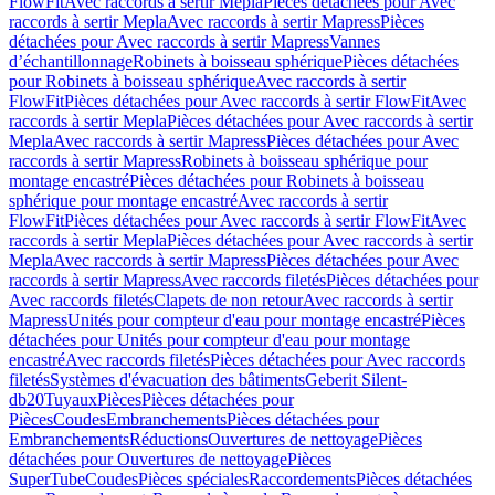
FlowFit
Avec raccords à sertir Mepla
Pièces détachées pour Avec
raccords à sertir Mepla
Avec raccords à sertir Mapress
Pièces
détachées pour Avec raccords à sertir Mapress
Vannes
d’échantillonnage
Robinets à boisseau sphérique
Pièces détachées
pour Robinets à boisseau sphérique
Avec raccords à sertir
FlowFit
Pièces détachées pour Avec raccords à sertir FlowFit
Avec
raccords à sertir Mepla
Pièces détachées pour Avec raccords à sertir
Mepla
Avec raccords à sertir Mapress
Pièces détachées pour Avec
raccords à sertir Mapress
Robinets à boisseau sphérique pour
montage encastré
Pièces détachées pour Robinets à boisseau
sphérique pour montage encastré
Avec raccords à sertir
FlowFit
Pièces détachées pour Avec raccords à sertir FlowFit
Avec
raccords à sertir Mepla
Pièces détachées pour Avec raccords à sertir
Mepla
Avec raccords à sertir Mapress
Pièces détachées pour Avec
raccords à sertir Mapress
Avec raccords filetés
Pièces détachées pour
Avec raccords filetés
Clapets de non retour
Avec raccords à sertir
Mapress
Unités pour compteur d'eau pour montage encastré
Pièces
détachées pour Unités pour compteur d'eau pour montage
encastré
Avec raccords filetés
Pièces détachées pour Avec raccords
filetés
Systèmes d'évacuation des bâtiments
Geberit Silent-
db20
Tuyaux
Pièces
Pièces détachées pour
Pièces
Coudes
Embranchements
Pièces détachées pour
Embranchements
Réductions
Ouvertures de nettoyage
Pièces
détachées pour Ouvertures de nettoyage
Pièces
SuperTube
Coudes
Pièces spéciales
Raccordements
Pièces détachées