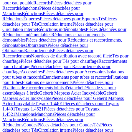
pour eau potable
Raccords
Pièces détachées pour
Raccords
Manchons
Pièces détachées pour
Manchons
Réductions
Pièces détachées pour
Réductions
Équerres
Pièces détachées pour Équerres
Tés
Pièces
détachées pour Tés
Circulation interne
Pièces détachées pour
Circulation interne
Réductions indémontables
Pièces détachées pour
Réductions indémontables
Réductions et raccordements,
démontables
Pièces détachées pour Réductions et raccordements,
démontables
Obturateurs
Pièces détachées pour
Obturateurs
Raccordements
Pièces détachées pour
Raccordements
Nourrices de distribution avec raccord fileté
Tés pour
chauffage
Pièces détachées pour Tés pour chauffage
Raccordements
pour chauffage
Pièces détachées pour Raccordements pour
chauffage
Accessoires
Pièces détachées pour Accessoires
Isolations
pour tubes et raccords
Etanchements pour tubes et raccords
Fixations
pour tubes
Fixations de raccordements
Pièces détachées pour
Fixations de raccordements
Joints d'étanchéité
Sets de vis pour
assemblages à bride
Geberit Mapress Acier Inoxydable
Geberit
Mapress Acier Inoxydable
Pièces détachées pour Geberit Mapress
Acier Inoxydable
Tuyaux 1.4401
Pièces détachées pour Tuyaux
1.4401
Tuyaux 1.4521
Pièces détachées pour Tuyaux
1.4521
Mamelons
Manchons
Pièces détachées pour
Manchons
Réductions
Pièces détachées pour
Réductions
Coudes
Pièces détachées pour Coudes
Tés
Pièces
détachées pour Tés
Circulation interne
Pièces détachées pour