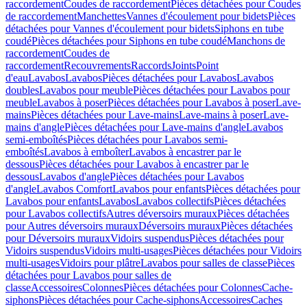
raccordement
Coudes de raccordement
Pièces détachées pour Coudes
de raccordement
Manchettes
Vannes d'écoulement pour bidets
Pièces
détachées pour Vannes d'écoulement pour bidets
Siphons en tube
coudé
Pièces détachées pour Siphons en tube coudé
Manchons de
raccordement
Coudes de
raccordement
Recouvrements
Raccords
Joints
Point
d'eau
Lavabos
Lavabos
Pièces détachées pour Lavabos
Lavabos
doubles
Lavabos pour meuble
Pièces détachées pour Lavabos pour
meuble
Lavabos à poser
Pièces détachées pour Lavabos à poser
Lave-
mains
Pièces détachées pour Lave-mains
Lave-mains à poser
Lave-
mains d'angle
Pièces détachées pour Lave-mains d'angle
Lavabos
semi-emboîtés
Pièces détachées pour Lavabos semi-
emboîtés
Lavabos à emboîter
Lavabos à encastrer par le
dessous
Pièces détachées pour Lavabos à encastrer par le
dessous
Lavabos d'angle
Pièces détachées pour Lavabos
d'angle
Lavabos Comfort
Lavabos pour enfants
Pièces détachées pour
Lavabos pour enfants
Lavabos
Lavabos collectifs
Pièces détachées
pour Lavabos collectifs
Autres déversoirs muraux
Pièces détachées
pour Autres déversoirs muraux
Déversoirs muraux
Pièces détachées
pour Déversoirs muraux
Vidoirs suspendus
Pièces détachées pour
Vidoirs suspendus
Vidoirs multi-usages
Pièces détachées pour Vidoirs
multi-usages
Vidoirs pour plâtre
Lavabos pour salles de classe
Pièces
détachées pour Lavabos pour salles de
classe
Accessoires
Colonnes
Pièces détachées pour Colonnes
Cache-
siphons
Pièces détachées pour Cache-siphons
Accessoires
Caches