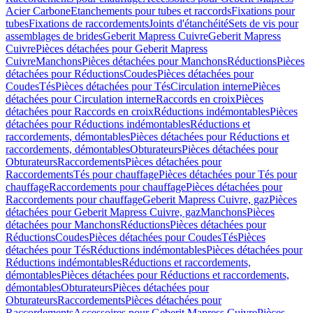
Acier Carbone
Etanchements pour tubes et raccords
Fixations pour
tubes
Fixations de raccordements
Joints d'étanchéité
Sets de vis pour
assemblages de brides
Geberit Mapress Cuivre
Geberit Mapress
Cuivre
Pièces détachées pour Geberit Mapress
Cuivre
Manchons
Pièces détachées pour Manchons
Réductions
Pièces
détachées pour Réductions
Coudes
Pièces détachées pour
Coudes
Tés
Pièces détachées pour Tés
Circulation interne
Pièces
détachées pour Circulation interne
Raccords en croix
Pièces
détachées pour Raccords en croix
Réductions indémontables
Pièces
détachées pour Réductions indémontables
Réductions et
raccordements, démontables
Pièces détachées pour Réductions et
raccordements, démontables
Obturateurs
Pièces détachées pour
Obturateurs
Raccordements
Pièces détachées pour
Raccordements
Tés pour chauffage
Pièces détachées pour Tés pour
chauffage
Raccordements pour chauffage
Pièces détachées pour
Raccordements pour chauffage
Geberit Mapress Cuivre, gaz
Pièces
détachées pour Geberit Mapress Cuivre, gaz
Manchons
Pièces
détachées pour Manchons
Réductions
Pièces détachées pour
Réductions
Coudes
Pièces détachées pour Coudes
Tés
Pièces
détachées pour Tés
Réductions indémontables
Pièces détachées pour
Réductions indémontables
Réductions et raccordements,
démontables
Pièces détachées pour Réductions et raccordements,
démontables
Obturateurs
Pièces détachées pour
Obturateurs
Raccordements
Pièces détachées pour
Raccordements
Accessoires pour Geberit Mapress Cuivre
Pièces