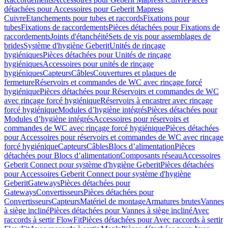
détachées pour Accessoires pour Geberit Mapress
Cuivre
Etanchements pour tubes et raccords
Fixations pour
tubes
Fixations de raccordements
Pièces détachées pour Fixations de
raccordements
Joints d'étanchéité
Sets de vis pour assemblages de
brides
Système d'hygiène Geberit
Unités de rinçage
hygiéniques
Pièces détachées pour Unités de rinçage
hygiéniques
Accessoires pour unités de rinçage
hygiéniques
Capteurs
Câbles
Couvertures et plaques de
fermeture
Réservoirs et commandes de WC avec rinçage forcé
hygiénique
Pièces détachées pour Réservoirs et commandes de WC
avec rinçage forcé hygiénique
Réservoirs à encastrer avec rinçage
forcé hygiénique
Modules d’hygiène intégrés
Pièces détachées pour
Modules d’hygiène intégrés
Accessoires pour réservoirs et
commandes de WC avec rinçage forcé hygiénique
Pièces détachées
pour Accessoires pour réservoirs et commandes de WC avec rinçage
forcé hygiénique
Capteurs
Câbles
Blocs d’alimentation
Pièces
détachées pour Blocs d’alimentation
Composants réseau
Accessoires
Geberit Connect pour système d'hygiène Geberit
Pièces détachées
pour Accessoires Geberit Connect pour système d'hygiène
Geberit
Gateways
Pièces détachées pour
Gateways
Convertisseurs
Pièces détachées pour
Convertisseurs
Capteurs
Matériel de montage
Armatures brutes
Vannes
à siège incliné
Pièces détachées pour Vannes à siège incliné
Avec
raccords à sertir FlowFit
Pièces détachées pour Avec raccords à sertir