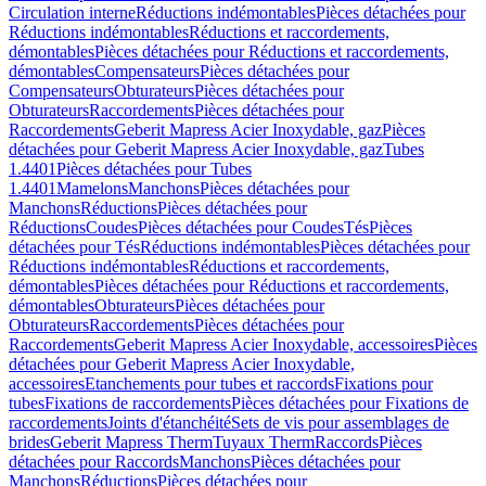
Circulation interne
Réductions indémontables
Pièces détachées pour
Réductions indémontables
Réductions et raccordements,
démontables
Pièces détachées pour Réductions et raccordements,
démontables
Compensateurs
Pièces détachées pour
Compensateurs
Obturateurs
Pièces détachées pour
Obturateurs
Raccordements
Pièces détachées pour
Raccordements
Geberit Mapress Acier Inoxydable, gaz
Pièces
détachées pour Geberit Mapress Acier Inoxydable, gaz
Tubes
1.4401
Pièces détachées pour Tubes
1.4401
Mamelons
Manchons
Pièces détachées pour
Manchons
Réductions
Pièces détachées pour
Réductions
Coudes
Pièces détachées pour Coudes
Tés
Pièces
détachées pour Tés
Réductions indémontables
Pièces détachées pour
Réductions indémontables
Réductions et raccordements,
démontables
Pièces détachées pour Réductions et raccordements,
démontables
Obturateurs
Pièces détachées pour
Obturateurs
Raccordements
Pièces détachées pour
Raccordements
Geberit Mapress Acier Inoxydable, accessoires
Pièces
détachées pour Geberit Mapress Acier Inoxydable,
accessoires
Etanchements pour tubes et raccords
Fixations pour
tubes
Fixations de raccordements
Pièces détachées pour Fixations de
raccordements
Joints d'étanchéité
Sets de vis pour assemblages de
brides
Geberit Mapress Therm
Tuyaux Therm
Raccords
Pièces
détachées pour Raccords
Manchons
Pièces détachées pour
Manchons
Réductions
Pièces détachées pour