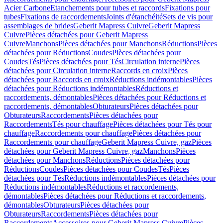
Acier Carbone
Etanchements pour tubes et raccords
Fixations pour
tubes
Fixations de raccordements
Joints d'étanchéité
Sets de vis pour
assemblages de brides
Geberit Mapress Cuivre
Geberit Mapress
Cuivre
Pièces détachées pour Geberit Mapress
Cuivre
Manchons
Pièces détachées pour Manchons
Réductions
Pièces
détachées pour Réductions
Coudes
Pièces détachées pour
Coudes
Tés
Pièces détachées pour Tés
Circulation interne
Pièces
détachées pour Circulation interne
Raccords en croix
Pièces
détachées pour Raccords en croix
Réductions indémontables
Pièces
détachées pour Réductions indémontables
Réductions et
raccordements, démontables
Pièces détachées pour Réductions et
raccordements, démontables
Obturateurs
Pièces détachées pour
Obturateurs
Raccordements
Pièces détachées pour
Raccordements
Tés pour chauffage
Pièces détachées pour Tés pour
chauffage
Raccordements pour chauffage
Pièces détachées pour
Raccordements pour chauffage
Geberit Mapress Cuivre, gaz
Pièces
détachées pour Geberit Mapress Cuivre, gaz
Manchons
Pièces
détachées pour Manchons
Réductions
Pièces détachées pour
Réductions
Coudes
Pièces détachées pour Coudes
Tés
Pièces
détachées pour Tés
Réductions indémontables
Pièces détachées pour
Réductions indémontables
Réductions et raccordements,
démontables
Pièces détachées pour Réductions et raccordements,
démontables
Obturateurs
Pièces détachées pour
Obturateurs
Raccordements
Pièces détachées pour
Raccordements
Accessoires pour Geberit Mapress Cuivre
Pièces