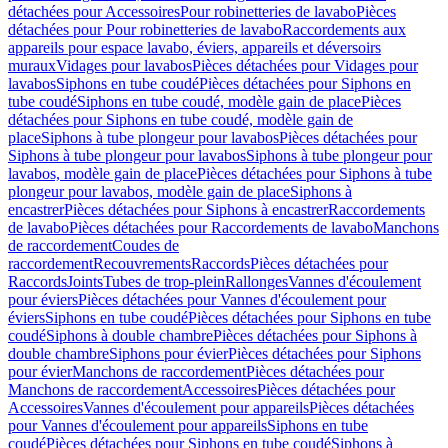
détachées pour Accessoires
Pour robinetteries de lavabo
Pièces
détachées pour Pour robinetteries de lavabo
Raccordements aux
appareils pour espace lavabo, éviers, appareils et déversoirs
muraux
Vidages pour lavabos
Pièces détachées pour Vidages pour
lavabos
Siphons en tube coudé
Pièces détachées pour Siphons en
tube coudé
Siphons en tube coudé, modèle gain de place
Pièces
détachées pour Siphons en tube coudé, modèle gain de
place
Siphons à tube plongeur pour lavabos
Pièces détachées pour
Siphons à tube plongeur pour lavabos
Siphons à tube plongeur pour
lavabos, modèle gain de place
Pièces détachées pour Siphons à tube
plongeur pour lavabos, modèle gain de place
Siphons à
encastrer
Pièces détachées pour Siphons à encastrer
Raccordements
de lavabo
Pièces détachées pour Raccordements de lavabo
Manchons
de raccordement
Coudes de
raccordement
Recouvrements
Raccords
Pièces détachées pour
Raccords
Joints
Tubes de trop-plein
Rallonges
Vannes d'écoulement
pour éviers
Pièces détachées pour Vannes d'écoulement pour
éviers
Siphons en tube coudé
Pièces détachées pour Siphons en tube
coudé
Siphons à double chambre
Pièces détachées pour Siphons à
double chambre
Siphons pour évier
Pièces détachées pour Siphons
pour évier
Manchons de raccordement
Pièces détachées pour
Manchons de raccordement
Accessoires
Pièces détachées pour
Accessoires
Vannes d'écoulement pour appareils
Pièces détachées
pour Vannes d'écoulement pour appareils
Siphons en tube
coudé
Pièces détachées pour Siphons en tube coudé
Siphons à