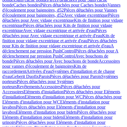
bonde
Caches bondes
Pièces détachées pour Caches bondes
Vannes
d'écoulement pour baignoires, d52
Pièces détachées pour Vannes
d'écoulement pour baignoires, d52
Avec vidage excentrique
Pièces
détachées pour Avec vidage excentrique
Kits de finition pour vidage
excentrique
Pièces détachées pour Kits de finition pour vidage
excentrique
Avec vidage excentrique et arrivée d'eau
Pièces
détachées pour Avec vidage excentrique et arrivée d'eau
Kits de
finition pour vidage excentrique et arrivée d'eau
Pièces détachées
pour Kits de finition pour vidage excentrique et arrivée d'eau
A
déclenchement par pression PushControl
Pièces détachées pour A
déclenchement par pression PushControl
Avec bouchons de
bonde
Pièces détachées pour Avec bouchons de bonde
Accessoires
pour vannes d'écoulement de baignoires
Kits de
raccordement
Arrivées d'eau
Systèmes d'installation et de chasse
d'eau
Geberit Duofix
Parois
Pièces détachées pour Parois
Systèmes
porteurs
Pièces détachées pour Systèmes
porteurs
Revêtements
Accessoires
Pièces détachées pour
Accessoires
Eléments d'installation
Pièces détachées pour Eléments
d'installation
Eléments d'installation pour WC
Pièces détachées pour
Eléments d'installation pour WC
Eléments d'installation pour
lavabos
Pièces détachées pour Eléments d'installation pour
lavabos
Eléments d'installation pour bidets
Pièces détachées pour
Eléments d'installation pour bidets
Eléments d'installation pour
urinoirs
Pièces détachées pour Eléments d'installation pour