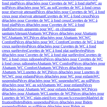
fond plat
Pièces détachées pour Cuvettes de WC à fond plat
WC au
sol
Pièces détachées pour WC au sol
Cuvettes de WC à fond creux
pour réservoir attenant
Pièces détachées pour Cuvettes de WC à fond
creux pour réservoir attenant
Cuvettes de WC à fond creux
Pièces
détachées pour Cuvettes de WC à fond creux
Cuvettes de WC à
fond plat
Pièces détachées pour Cuvettes de WC à fond
plat
Réservoirs apparents pour WC, en céramique
sanitaire
Attenant
Abattants WC
Pièces détachées pour Abattants
WC
Abattants WC
Pièces détachées pour Abattants WC
WC
Comfort
Pièces détachées pour WC Comfort
Cuvettes de WC à fond
creux surélevées
Pièces détachées pour Cuvettes de WC à fond
creux surélevées
Cuvettes de WC à fond plat surélevées
Pièces
détachées pour Cuvettes de WC à fond plat surélevées
Cuvettes de
WC à fond creux rallongées
Pièces détachées pour Cuvettes de WC
à fond creux rallongées
Abattants WC Comfort
Pièces détachées pour
Abattants WC Comfort
Abattants WC
Pièces détachées pour
Abattants WC
Lunettes de WC
Pièces détachées pour Lunettes de
WC
WC pour enfants
Pièces détachées pour WC pour enfants
WC
suspendus
Pièces détachées pour WC suspendus
WC au sol
Pièces
détachées pour WC au sol
Abattants WC pour enfants
Pièces
détachées pour Abattants WC pour enfants
Abattants WC
Pièces
détachées pour Abattants WC
Lunettes de WC
Pièces détachées pour
Lunettes de WC
WC plain-pied
Avec rinçage
Accessoires
Matériel de
fixation
Bidets
Bidets suspendus
Pièces détachées pour Bidets
suspendus
Bidets au sol
Pièces détachées pour Bidets au