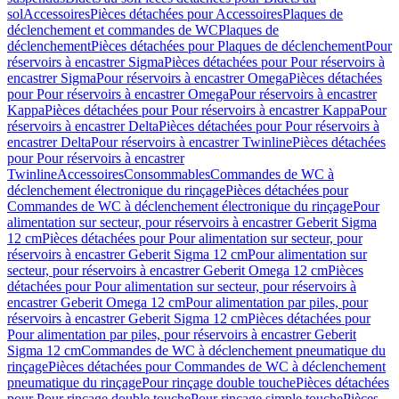
sol
Accessoires
Pièces détachées pour Accessoires
Plaques de
déclenchement et commandes de WC
Plaques de
déclenchement
Pièces détachées pour Plaques de déclenchement
Pour
réservoirs à encastrer Sigma
Pièces détachées pour Pour réservoirs à
encastrer Sigma
Pour réservoirs à encastrer Omega
Pièces détachées
pour Pour réservoirs à encastrer Omega
Pour réservoirs à encastrer
Kappa
Pièces détachées pour Pour réservoirs à encastrer Kappa
Pour
réservoirs à encastrer Delta
Pièces détachées pour Pour réservoirs à
encastrer Delta
Pour réservoirs à encastrer Twinline
Pièces détachées
pour Pour réservoirs à encastrer
Twinline
Accessoires
Consommables
Commandes de WC à
déclenchement électronique du rinçage
Pièces détachées pour
Commandes de WC à déclenchement électronique du rinçage
Pour
alimentation sur secteur, pour réservoirs à encastrer Geberit Sigma
12 cm
Pièces détachées pour Pour alimentation sur secteur, pour
réservoirs à encastrer Geberit Sigma 12 cm
Pour alimentation sur
secteur, pour réservoirs à encastrer Geberit Omega 12 cm
Pièces
détachées pour Pour alimentation sur secteur, pour réservoirs à
encastrer Geberit Omega 12 cm
Pour alimentation par piles, pour
réservoirs à encastrer Geberit Sigma 12 cm
Pièces détachées pour
Pour alimentation par piles, pour réservoirs à encastrer Geberit
Sigma 12 cm
Commandes de WC à déclenchement pneumatique du
rinçage
Pièces détachées pour Commandes de WC à déclenchement
pneumatique du rinçage
Pour rinçage double touche
Pièces détachées
pour Pour rinçage double touche
Pour rinçage simple touche
Pièces