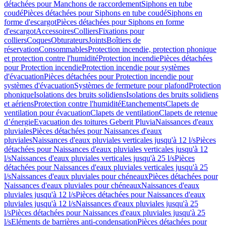
détachées pour Manchons de raccordement
Siphons en tube
coudé
Pièces détachées pour Siphons en tube coudé
Siphons en
forme d'escargot
Pièces détachées pour Siphons en forme
d'escargot
Accessoires
Colliers
Fixations pour
colliers
Coques
Obturateurs
Joints
Boîtiers de
réservation
Consommables
Protection incendie, protection phonique
et protection contre l'humidité
Protection incendie
Pièces détachées
pour Protection incendie
Protection incendie pour systèmes
d'évacuation
Pièces détachées pour Protection incendie pour
systèmes d'évacuation
Systèmes de fermeture pour plafond
Protection
phonique
Isolations des bruits solidiens
Isolations des bruits solidiens
et aériens
Protection contre l'humidité
Etanchements
Clapets de
ventilation pour évacuation
Clapets de ventilation
Clapets de retenue
d’énergie
Evacuation des toitures Geberit Pluvia
Naissances d'eaux
pluviales
Pièces détachées pour Naissances d'eaux
pluviales
Naissances d'eaux pluviales verticales jusqu'à 12 l/s
Pièces
détachées pour Naissances d'eaux pluviales verticales jusqu'à 12
l/s
Naissances d'eaux pluviales verticales jusqu'à 25 l/s
Pièces
détachées pour Naissances d'eaux pluviales verticales jusqu'à 25
l/s
Naissances d'eaux pluviales pour chéneaux
Pièces détachées pour
Naissances d'eaux pluviales pour chéneaux
Naissances d'eaux
pluviales jusqu'à 12 l/s
Pièces détachées pour Naissances d'eaux
pluviales jusqu'à 12 l/s
Naissances d'eaux pluviales jusqu'à 25
l/s
Pièces détachées pour Naissances d'eaux pluviales jusqu'à 25
l/s
Eléments de barrières anti-condensation
Pièces détachées pour