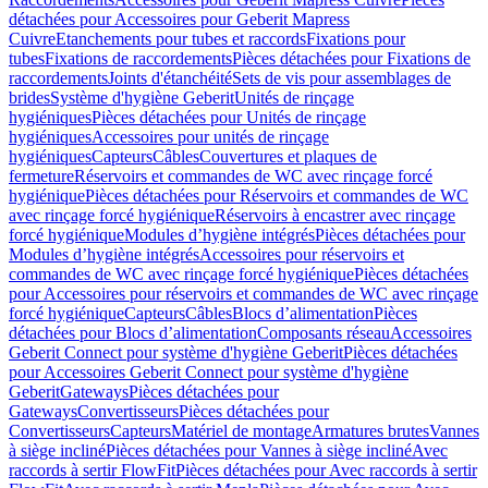
détachées pour Accessoires pour Geberit Mapress
Cuivre
Etanchements pour tubes et raccords
Fixations pour
tubes
Fixations de raccordements
Pièces détachées pour Fixations de
raccordements
Joints d'étanchéité
Sets de vis pour assemblages de
brides
Système d'hygiène Geberit
Unités de rinçage
hygiéniques
Pièces détachées pour Unités de rinçage
hygiéniques
Accessoires pour unités de rinçage
hygiéniques
Capteurs
Câbles
Couvertures et plaques de
fermeture
Réservoirs et commandes de WC avec rinçage forcé
hygiénique
Pièces détachées pour Réservoirs et commandes de WC
avec rinçage forcé hygiénique
Réservoirs à encastrer avec rinçage
forcé hygiénique
Modules d’hygiène intégrés
Pièces détachées pour
Modules d’hygiène intégrés
Accessoires pour réservoirs et
commandes de WC avec rinçage forcé hygiénique
Pièces détachées
pour Accessoires pour réservoirs et commandes de WC avec rinçage
forcé hygiénique
Capteurs
Câbles
Blocs d’alimentation
Pièces
détachées pour Blocs d’alimentation
Composants réseau
Accessoires
Geberit Connect pour système d'hygiène Geberit
Pièces détachées
pour Accessoires Geberit Connect pour système d'hygiène
Geberit
Gateways
Pièces détachées pour
Gateways
Convertisseurs
Pièces détachées pour
Convertisseurs
Capteurs
Matériel de montage
Armatures brutes
Vannes
à siège incliné
Pièces détachées pour Vannes à siège incliné
Avec
raccords à sertir FlowFit
Pièces détachées pour Avec raccords à sertir