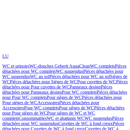
LU
WC et urinoirs
WC-douches Geberit AquaClean
WC complets
Pièces
détachées pour WC complets
WC suspendus
Pièces détachées pour
WC suspendus
WC au sol
Pièces détachées pour WC au sol
Sièges de
WC
Pièces détachées pour Sièges de WC
Pour cuvettes de WC
Pièces
détachées pour Pour cuvettes de WC
Panneaux design
Pièces
détachées pour Panneaux design
Pour WC complets
Pièces détachées
pour Pour WC complets
Pour sièges de WC
Pièces détachées pour
Pour sièges de WC
Accessoires
Pièces détachées pour
Accessoires
Pour WC complets
Pour sièges de WC
Pièces détachées
pour Pour sièges de WC
Pour sièges de WC et WC
complets
Consommables
WC et abattants WC
WC suspendus
Pièces
détachées pour WC suspendus
Cuvettes de WC à fond creux
Pièces
détachées pour Cuvettes de WC à fond creux
Cuvettes de WC à