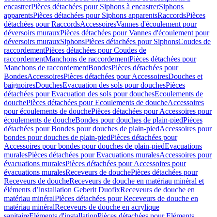
encastrer
Pièces détachées pour Siphons à encastrer
Siphons
apparents
Pièces détachées pour Siphons apparents
Raccords
Pièces
détachées pour Raccords
Accessoires
Vannes d'écoulement pour
déversoirs muraux
Pièces détachées pour Vannes d'écoulement pour
déversoirs muraux
Siphons
Pièces détachées pour Siphons
Coudes de
raccordement
Pièces détachées pour Coudes de
raccordement
Manchons de raccordement
Pièces détachées pour
Manchons de raccordement
Bondes
Pièces détachées pour
Bondes
Accessoires
Pièces détachées pour Accessoires
Douches et
baignoires
Douches
Evacuation des sols pour douches
Pièces
détachées pour Evacuation des sols pour douches
Ecoulements de
douche
Pièces détachées pour Ecoulements de douche
Accessoires
pour écoulements de douche
Pièces détachées pour Accessoires pour
écoulements de douche
Bondes pour douches de plain-pied
Pièces
détachées pour Bondes pour douches de plain-pied
Accessoires pour
bondes pour douches de plain-pied
Pièces détachées pour
Accessoires pour bondes pour douches de plain-pied
Evacuations
murales
Pièces détachées pour Evacuations murales
Accessoires pour
évacuations murales
Pièces détachées pour Accessoires pour
évacuations murales
Receveurs de douche
Pièces détachées pour
Receveurs de douche
Receveurs de douche en matériau minéral et
éléments d’installation Geberit Duofix
Receveurs de douche en
matériau minéral
Pièces détachées pour Receveurs de douche en
matériau minéral
Receveurs de douche en acrylique
sanitaire
Eléments d'installation
Pièces détachées pour Eléments