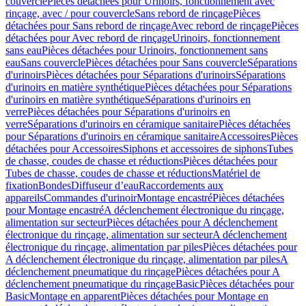
couvercle
Pièces détachées pour Urinoirs, fonctionnement avec
rinçage, avec / pour couvercle
Sans rebord de rinçage
Pièces
détachées pour Sans rebord de rinçage
Avec rebord de rinçage
Pièces
détachées pour Avec rebord de rinçage
Urinoirs, fonctionnement
sans eau
Pièces détachées pour Urinoirs, fonctionnement sans
eau
Sans couvercle
Pièces détachées pour Sans couvercle
Séparations
d'urinoirs
Pièces détachées pour Séparations d'urinoirs
Séparations
d'urinoirs en matière synthétique
Pièces détachées pour Séparations
d'urinoirs en matière synthétique
Séparations d'urinoirs en
verre
Pièces détachées pour Séparations d'urinoirs en
verre
Séparations d'urinoirs en céramique sanitaire
Pièces détachées
pour Séparations d'urinoirs en céramique sanitaire
Accessoires
Pièces
détachées pour Accessoires
Siphons et accessoires de siphons
Tubes
de chasse, coudes de chasse et réductions
Pièces détachées pour
Tubes de chasse, coudes de chasse et réductions
Matériel de
fixation
Bondes
Diffuseur d’eau
Raccordements aux
appareils
Commandes d'urinoir
Montage encastré
Pièces détachées
pour Montage encastré
A déclenchement électronique du rinçage,
alimentation sur secteur
Pièces détachées pour A déclenchement
électronique du rinçage, alimentation sur secteur
A déclenchement
électronique du rinçage, alimentation par piles
Pièces détachées pour
A déclenchement électronique du rinçage, alimentation par piles
A
déclenchement pneumatique du rinçage
Pièces détachées pour A
déclenchement pneumatique du rinçage
Basic
Pièces détachées pour
Basic
Montage en apparent
Pièces détachées pour Montage en