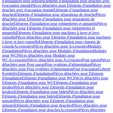
d'installation pour urinoirs
Eléments d'installation pour douches avec
évacuation murale
Pièces détachées pour Eléments d'installation pour
douches avec évacuation murale
Eléments d’installation pour
douches
Eléments d’installation pour séparations de douche
Pièces
détachées pour Eléments d’installation pour séparations de
douche
Eléments d'installation pour robinetteries et appareils
Pièces
détachées pour Eléments d'installation pour robinetteries et
appareils
Eléments d'installation pour machines à laver et lave-
vaisselle
Pièces détachées pour Eléments d'installation pour machines
à laver et lave-vaisselle
Eléments d'installation pour charges de
console
Accessoires
Pièces détachées pour Accessoires
Modules
d'installation
Pièces détachées pour Modules d'installation
Modules
pour WC
Pièces détachées pour Modules pour
WC
Accessoires
Pièces détachées pour Accessoires
Pour parois
Pièces
détachées pour Pour parois
Pour systèmes d'alimentation
Pièces
détachées pour Pour systèmes d'alimentation
Pour évacuation
Geberit
Kombifix
Eléments d'installation
Pièces détachées pour Eléments
d'installation
Eléments d'installation pour WC
Pièces détachées pour
Eléments d'installation pour WC
Eléments d'installation pour
lavabos
Pièces détachées pour Eléments d'installation pour
lavabos
Eléments d'installation pour bidets
Pièces détachées pour
Eléments d'installation pour bidets
Eléments d'installation pour
urinoirs
Pièces détachées pour Eléments d'installation pour
urinoirs
Eléments d'installation pour douches
Pièces détachées pour
Eléments d'installation pour douches
Accessoires
Pièces détachées