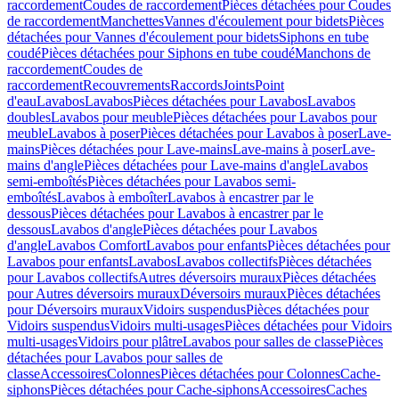
raccordement
Coudes de raccordement
Pièces détachées pour Coudes
de raccordement
Manchettes
Vannes d'écoulement pour bidets
Pièces
détachées pour Vannes d'écoulement pour bidets
Siphons en tube
coudé
Pièces détachées pour Siphons en tube coudé
Manchons de
raccordement
Coudes de
raccordement
Recouvrements
Raccords
Joints
Point
d'eau
Lavabos
Lavabos
Pièces détachées pour Lavabos
Lavabos
doubles
Lavabos pour meuble
Pièces détachées pour Lavabos pour
meuble
Lavabos à poser
Pièces détachées pour Lavabos à poser
Lave-
mains
Pièces détachées pour Lave-mains
Lave-mains à poser
Lave-
mains d'angle
Pièces détachées pour Lave-mains d'angle
Lavabos
semi-emboîtés
Pièces détachées pour Lavabos semi-
emboîtés
Lavabos à emboîter
Lavabos à encastrer par le
dessous
Pièces détachées pour Lavabos à encastrer par le
dessous
Lavabos d'angle
Pièces détachées pour Lavabos
d'angle
Lavabos Comfort
Lavabos pour enfants
Pièces détachées pour
Lavabos pour enfants
Lavabos
Lavabos collectifs
Pièces détachées
pour Lavabos collectifs
Autres déversoirs muraux
Pièces détachées
pour Autres déversoirs muraux
Déversoirs muraux
Pièces détachées
pour Déversoirs muraux
Vidoirs suspendus
Pièces détachées pour
Vidoirs suspendus
Vidoirs multi-usages
Pièces détachées pour Vidoirs
multi-usages
Vidoirs pour plâtre
Lavabos pour salles de classe
Pièces
détachées pour Lavabos pour salles de
classe
Accessoires
Colonnes
Pièces détachées pour Colonnes
Cache-
siphons
Pièces détachées pour Cache-siphons
Accessoires
Caches