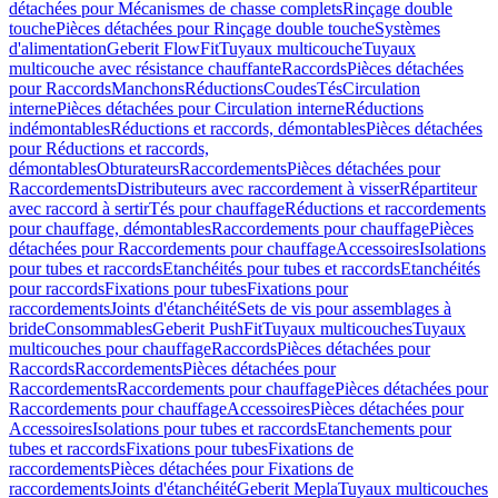
détachées pour Mécanismes de chasse complets
Rinçage double
touche
Pièces détachées pour Rinçage double touche
Systèmes
d'alimentation
Geberit FlowFit
Tuyaux multicouche
Tuyaux
multicouche avec résistance chauffante
Raccords
Pièces détachées
pour Raccords
Manchons
Réductions
Coudes
Tés
Circulation
interne
Pièces détachées pour Circulation interne
Réductions
indémontables
Réductions et raccords, démontables
Pièces détachées
pour Réductions et raccords,
démontables
Obturateurs
Raccordements
Pièces détachées pour
Raccordements
Distributeurs avec raccordement à visser
Répartiteur
avec raccord à sertir
Tés pour chauffage
Réductions et raccordements
pour chauffage, démontables
Raccordements pour chauffage
Pièces
détachées pour Raccordements pour chauffage
Accessoires
Isolations
pour tubes et raccords
Etanchéités pour tubes et raccords
Etanchéités
pour raccords
Fixations pour tubes
Fixations pour
raccordements
Joints d'étanchéité
Sets de vis pour assemblages à
bride
Consommables
Geberit PushFit
Tuyaux multicouches
Tuyaux
multicouches pour chauffage
Raccords
Pièces détachées pour
Raccords
Raccordements
Pièces détachées pour
Raccordements
Raccordements pour chauffage
Pièces détachées pour
Raccordements pour chauffage
Accessoires
Pièces détachées pour
Accessoires
Isolations pour tubes et raccords
Etanchements pour
tubes et raccords
Fixations pour tubes
Fixations de
raccordements
Pièces détachées pour Fixations de
raccordements
Joints d'étanchéité
Geberit Mepla
Tuyaux multicouches