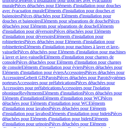
urinoirs
Eléments d'installation pour douches avec évacuation
murale
Pièces détachées pour Eléments d'installation pour douches
avec évacuation murale
Eléments d'installation pour douches et
baignoires
Pièces détachées pour Eléments d'installation pour
douches et baignoires
Eléments pour séparations de douche
Pièces
détachées pour Eléments pour séparations de douche
Eléments
d'installation pour déversoirs
Pièces détachées pour Eléments
d'installation pour déversoirs
Eléments d'installation pour
robinetteries
Pièces détachées pour Eléments d'installation pour
robinetteries
Eléments d'installation pour machines à laver et lave-
vaisselle
Pièces détachées pour Eléments d'installation pour machines
à laver et lave-vaisselle
Eléments d'installation pour charges de
console
Pièces détachées pour Eléments d'installation pour charges
de console
Eléments d'installation pour éviers
Pièces détachées pour
Eléments d'installation pour éviers
Accessoires
Pièces détachées pour
Accessoires
Geberit GIS
Parois
Pièces détachées pour Parois
Systèmes
porteurs
Accessoires pour préfabrications
Pièces détachées pour
Accessoires pour préfabrications
Accessoires pour l'isolation
phonique
Revêtements
Eléments d'installation
Pièces détachées pour
Eléments d'installation
Eléments d'installation pour WC
Pièces
détachées pour Eléments d'installation pour WC
Eléments
d'installation pour lavabos
Pièces détachées pour Eléments
d'installation pour lavabos
Eléments d'installation pour bidets
Pièces
détachées pour Eléments d'installation pour bidets
Eléments
d'installation pour urinoirs
Pièces détachées pour Eléments