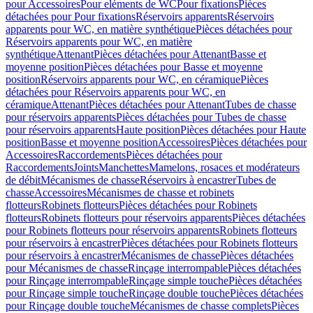
pour Accessoires
Pour eléments de WC
Pour fixations
Pièces
détachées pour Pour fixations
Réservoirs apparents
Réservoirs
apparents pour WC, en matière synthétique
Pièces détachées pour
Réservoirs apparents pour WC, en matière
synthétique
Attenant
Pièces détachées pour Attenant
Basse et
moyenne position
Pièces détachées pour Basse et moyenne
position
Réservoirs apparents pour WC, en céramique
Pièces
détachées pour Réservoirs apparents pour WC, en
céramique
Attenant
Pièces détachées pour Attenant
Tubes de chasse
pour réservoirs apparents
Pièces détachées pour Tubes de chasse
pour réservoirs apparents
Haute position
Pièces détachées pour Haute
position
Basse et moyenne position
Accessoires
Pièces détachées pour
Accessoires
Raccordements
Pièces détachées pour
Raccordements
Joints
Manchettes
Mamelons, rosaces et modérateurs
de débit
Mécanismes de chasse
Réservoirs à encastrer
Tubes de
chasse
Accessoires
Mécanismes de chasse et robinets
flotteurs
Robinets flotteurs
Pièces détachées pour Robinets
flotteurs
Robinets flotteurs pour réservoirs apparents
Pièces détachées
pour Robinets flotteurs pour réservoirs apparents
Robinets flotteurs
pour réservoirs à encastrer
Pièces détachées pour Robinets flotteurs
pour réservoirs à encastrer
Mécanismes de chasse
Pièces détachées
pour Mécanismes de chasse
Rinçage interrompable
Pièces détachées
pour Rinçage interrompable
Rinçage simple touche
Pièces détachées
pour Rinçage simple touche
Rinçage double touche
Pièces détachées
pour Rinçage double touche
Mécanismes de chasse complets
Pièces