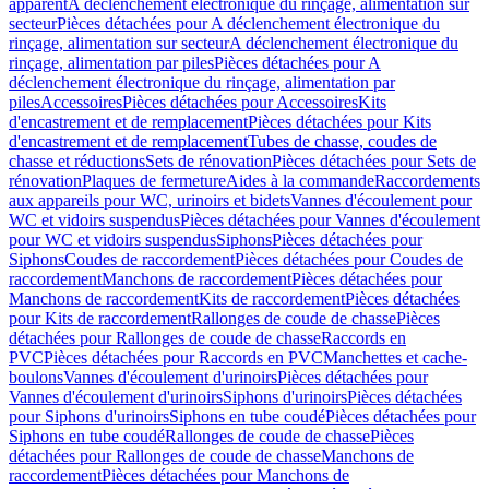
apparent
A déclenchement électronique du rinçage, alimentation sur
secteur
Pièces détachées pour A déclenchement électronique du
rinçage, alimentation sur secteur
A déclenchement électronique du
rinçage, alimentation par piles
Pièces détachées pour A
déclenchement électronique du rinçage, alimentation par
piles
Accessoires
Pièces détachées pour Accessoires
Kits
d'encastrement et de remplacement
Pièces détachées pour Kits
d'encastrement et de remplacement
Tubes de chasse, coudes de
chasse et réductions
Sets de rénovation
Pièces détachées pour Sets de
rénovation
Plaques de fermeture
Aides à la commande
Raccordements
aux appareils pour WC, urinoirs et bidets
Vannes d'écoulement pour
WC et vidoirs suspendus
Pièces détachées pour Vannes d'écoulement
pour WC et vidoirs suspendus
Siphons
Pièces détachées pour
Siphons
Coudes de raccordement
Pièces détachées pour Coudes de
raccordement
Manchons de raccordement
Pièces détachées pour
Manchons de raccordement
Kits de raccordement
Pièces détachées
pour Kits de raccordement
Rallonges de coude de chasse
Pièces
détachées pour Rallonges de coude de chasse
Raccords en
PVC
Pièces détachées pour Raccords en PVC
Manchettes et cache-
boulons
Vannes d'écoulement d'urinoirs
Pièces détachées pour
Vannes d'écoulement d'urinoirs
Siphons d'urinoirs
Pièces détachées
pour Siphons d'urinoirs
Siphons en tube coudé
Pièces détachées pour
Siphons en tube coudé
Rallonges de coude de chasse
Pièces
détachées pour Rallonges de coude de chasse
Manchons de
raccordement
Pièces détachées pour Manchons de