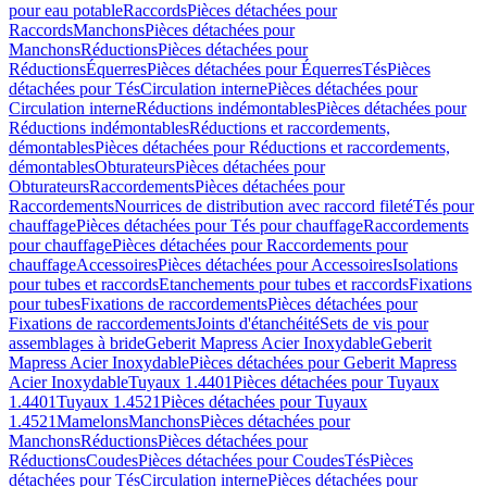
pour eau potable
Raccords
Pièces détachées pour
Raccords
Manchons
Pièces détachées pour
Manchons
Réductions
Pièces détachées pour
Réductions
Équerres
Pièces détachées pour Équerres
Tés
Pièces
détachées pour Tés
Circulation interne
Pièces détachées pour
Circulation interne
Réductions indémontables
Pièces détachées pour
Réductions indémontables
Réductions et raccordements,
démontables
Pièces détachées pour Réductions et raccordements,
démontables
Obturateurs
Pièces détachées pour
Obturateurs
Raccordements
Pièces détachées pour
Raccordements
Nourrices de distribution avec raccord fileté
Tés pour
chauffage
Pièces détachées pour Tés pour chauffage
Raccordements
pour chauffage
Pièces détachées pour Raccordements pour
chauffage
Accessoires
Pièces détachées pour Accessoires
Isolations
pour tubes et raccords
Etanchements pour tubes et raccords
Fixations
pour tubes
Fixations de raccordements
Pièces détachées pour
Fixations de raccordements
Joints d'étanchéité
Sets de vis pour
assemblages à bride
Geberit Mapress Acier Inoxydable
Geberit
Mapress Acier Inoxydable
Pièces détachées pour Geberit Mapress
Acier Inoxydable
Tuyaux 1.4401
Pièces détachées pour Tuyaux
1.4401
Tuyaux 1.4521
Pièces détachées pour Tuyaux
1.4521
Mamelons
Manchons
Pièces détachées pour
Manchons
Réductions
Pièces détachées pour
Réductions
Coudes
Pièces détachées pour Coudes
Tés
Pièces
détachées pour Tés
Circulation interne
Pièces détachées pour