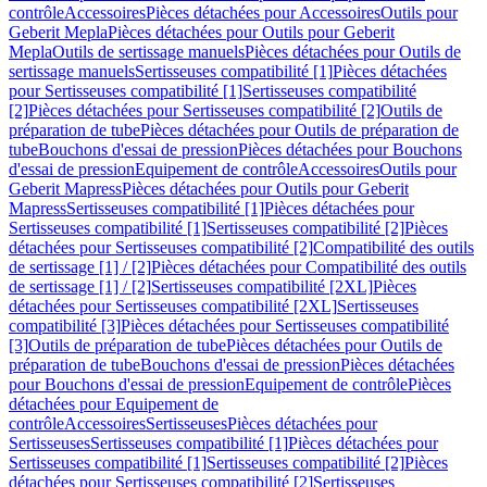
contrôle
Accessoires
Pièces détachées pour Accessoires
Outils pour
Geberit Mepla
Pièces détachées pour Outils pour Geberit
Mepla
Outils de sertissage manuels
Pièces détachées pour Outils de
sertissage manuels
Sertisseuses compatibilité [1]
Pièces détachées
pour Sertisseuses compatibilité [1]
Sertisseuses compatibilité
[2]
Pièces détachées pour Sertisseuses compatibilité [2]
Outils de
préparation de tube
Pièces détachées pour Outils de préparation de
tube
Bouchons d'essai de pression
Pièces détachées pour Bouchons
d'essai de pression
Equipement de contrôle
Accessoires
Outils pour
Geberit Mapress
Pièces détachées pour Outils pour Geberit
Mapress
Sertisseuses compatibilité [1]
Pièces détachées pour
Sertisseuses compatibilité [1]
Sertisseuses compatibilité [2]
Pièces
détachées pour Sertisseuses compatibilité [2]
Compatibilité des outils
de sertissage [1] / [2]
Pièces détachées pour Compatibilité des outils
de sertissage [1] / [2]
Sertisseuses compatibilité [2XL]
Pièces
détachées pour Sertisseuses compatibilité [2XL]
Sertisseuses
compatibilité [3]
Pièces détachées pour Sertisseuses compatibilité
[3]
Outils de préparation de tube
Pièces détachées pour Outils de
préparation de tube
Bouchons d'essai de pression
Pièces détachées
pour Bouchons d'essai de pression
Equipement de contrôle
Pièces
détachées pour Equipement de
contrôle
Accessoires
Sertisseuses
Pièces détachées pour
Sertisseuses
Sertisseuses compatibilité [1]
Pièces détachées pour
Sertisseuses compatibilité [1]
Sertisseuses compatibilité [2]
Pièces
détachées pour Sertisseuses compatibilité [2]
Sertisseuses