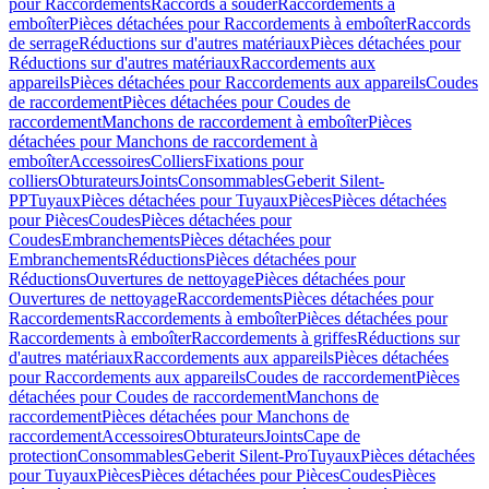
pour Raccordements
Raccords à souder
Raccordements à
emboîter
Pièces détachées pour Raccordements à emboîter
Raccords
de serrage
Réductions sur d'autres matériaux
Pièces détachées pour
Réductions sur d'autres matériaux
Raccordements aux
appareils
Pièces détachées pour Raccordements aux appareils
Coudes
de raccordement
Pièces détachées pour Coudes de
raccordement
Manchons de raccordement à emboîter
Pièces
détachées pour Manchons de raccordement à
emboîter
Accessoires
Colliers
Fixations pour
colliers
Obturateurs
Joints
Consommables
Geberit Silent-
PP
Tuyaux
Pièces détachées pour Tuyaux
Pièces
Pièces détachées
pour Pièces
Coudes
Pièces détachées pour
Coudes
Embranchements
Pièces détachées pour
Embranchements
Réductions
Pièces détachées pour
Réductions
Ouvertures de nettoyage
Pièces détachées pour
Ouvertures de nettoyage
Raccordements
Pièces détachées pour
Raccordements
Raccordements à emboîter
Pièces détachées pour
Raccordements à emboîter
Raccordements à griffes
Réductions sur
d'autres matériaux
Raccordements aux appareils
Pièces détachées
pour Raccordements aux appareils
Coudes de raccordement
Pièces
détachées pour Coudes de raccordement
Manchons de
raccordement
Pièces détachées pour Manchons de
raccordement
Accessoires
Obturateurs
Joints
Cape de
protection
Consommables
Geberit Silent-Pro
Tuyaux
Pièces détachées
pour Tuyaux
Pièces
Pièces détachées pour Pièces
Coudes
Pièces