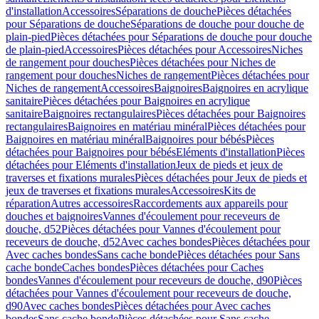
d'installation
Accessoires
Séparations de douche
Pièces détachées
pour Séparations de douche
Séparations de douche pour douche de
plain-pied
Pièces détachées pour Séparations de douche pour douche
de plain-pied
Accessoires
Pièces détachées pour Accessoires
Niches
de rangement pour douches
Pièces détachées pour Niches de
rangement pour douches
Niches de rangement
Pièces détachées pour
Niches de rangement
Accessoires
Baignoires
Baignoires en acrylique
sanitaire
Pièces détachées pour Baignoires en acrylique
sanitaire
Baignoires rectangulaires
Pièces détachées pour Baignoires
rectangulaires
Baignoires en matériau minéral
Pièces détachées pour
Baignoires en matériau minéral
Baignoires pour bébés
Pièces
détachées pour Baignoires pour bébés
Eléments d'installation
Pièces
détachées pour Eléments d'installation
Jeux de pieds et jeux de
traverses et fixations murales
Pièces détachées pour Jeux de pieds et
jeux de traverses et fixations murales
Accessoires
Kits de
réparation
Autres accessoires
Raccordements aux appareils pour
douches et baignoires
Vannes d'écoulement pour receveurs de
douche, d52
Pièces détachées pour Vannes d'écoulement pour
receveurs de douche, d52
Avec caches bondes
Pièces détachées pour
Avec caches bondes
Sans cache bonde
Pièces détachées pour Sans
cache bonde
Caches bondes
Pièces détachées pour Caches
bondes
Vannes d'écoulement pour receveurs de douche, d90
Pièces
détachées pour Vannes d'écoulement pour receveurs de douche,
d90
Avec caches bondes
Pièces détachées pour Avec caches
bondes
Sans cache bonde
Pièces détachées pour Sans cache