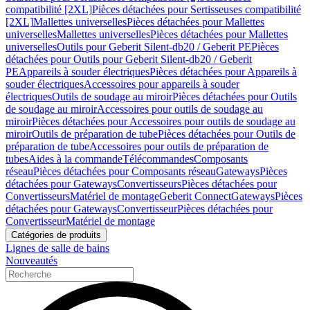
compatibilité [2XL]
Pièces détachées pour Sertisseuses compatibilité
[2XL]
Mallettes universelles
Pièces détachées pour Mallettes
universelles
Mallettes universelles
Pièces détachées pour Mallettes
universelles
Outils pour Geberit Silent-db20 / Geberit PE
Pièces
détachées pour Outils pour Geberit Silent-db20 / Geberit
PE
Appareils à souder électriques
Pièces détachées pour Appareils à
souder électriques
Accessoires pour appareils à souder
électriques
Outils de soudage au miroir
Pièces détachées pour Outils
de soudage au miroir
Accessoires pour outils de soudage au
miroir
Pièces détachées pour Accessoires pour outils de soudage au
miroir
Outils de préparation de tube
Pièces détachées pour Outils de
préparation de tube
Accessoires pour outils de préparation de
tubes
Aides à la commande
Télécommandes
Composants
réseau
Pièces détachées pour Composants réseau
Gateways
Pièces
détachées pour Gateways
Convertisseurs
Pièces détachées pour
Convertisseurs
Matériel de montage
Geberit Connect
Gateways
Pièces
détachées pour Gateways
Convertisseur
Pièces détachées pour
Convertisseur
Matériel de montage
Catégories de produits
Lignes de salle de bains
Nouveautés