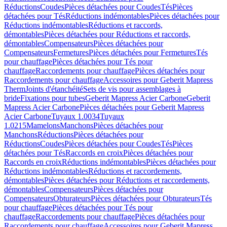
Réductions
Coudes
Pièces détachées pour Coudes
Tés
Pièces
détachées pour Tés
Réductions indémontables
Pièces détachées pour
Réductions indémontables
Réductions et raccords,
démontables
Pièces détachées pour Réductions et raccords,
démontables
Compensateurs
Pièces détachées pour
Compensateurs
Fermetures
Pièces détachées pour Fermetures
Tés
pour chauffage
Pièces détachées pour Tés pour
chauffage
Raccordements pour chauffage
Pièces détachées pour
Raccordements pour chauffage
Accessoires pour Geberit Mapress
Therm
Joints d'étanchéité
Sets de vis pour assemblages à
bride
Fixations pour tubes
Geberit Mapress Acier Carbone
Geberit
Mapress Acier Carbone
Pièces détachées pour Geberit Mapress
Acier Carbone
Tuyaux 1.0034
Tuyaux
1.0215
Mamelons
Manchons
Pièces détachées pour
Manchons
Réductions
Pièces détachées pour
Réductions
Coudes
Pièces détachées pour Coudes
Tés
Pièces
détachées pour Tés
Raccords en croix
Pièces détachées pour
Raccords en croix
Réductions indémontables
Pièces détachées pour
Réductions indémontables
Réductions et raccordements,
démontables
Pièces détachées pour Réductions et raccordements,
démontables
Compensateurs
Pièces détachées pour
Compensateurs
Obturateurs
Pièces détachées pour Obturateurs
Tés
pour chauffage
Pièces détachées pour Tés pour
chauffage
Raccordements pour chauffage
Pièces détachées pour
Raccordements pour chauffage
Accessoires pour Geberit Mapress