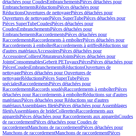
détachées pour Coudes
Embranchements
Pièces détachées pour
Embranchements
Réductions
Pièces détachées pour
Réductions
Ouvertures de nettoyage
Pièces détachées pour
Ouvertures de nettoyage
Pièces SuperTube
Pièces détachées pour
Pièces SuperTube
Coudes
Pièces détachées pour
Coudes
Embranchements
Pièces détachées pour
Embranchements
Raccordements
Pièces détachées pour
Raccordements
Raccordements à emboîter
Pièces détachées pour
Raccordements à emboîter
Raccordements à griffes
Réductions sur
d'autres matériaux
Accessoires
Pièces détachées pour
Accessoires
Colliers
Obturateurs
Joints
Pièces détachées pour
Joints
Consommables
Geberit PE
Tuyaux
Pièces
Pièces détachées pour
Pièces
Coudes
Embranchements
Réductions
Ouvertures de
nettoyage
Pièces détachées pour Ouvertures de
nettoyage
Réductions
Pièces SuperTube
Pièces
spéciales
Raccordements
Pièces détachées pour
Raccordements
Raccords soudés
Raccordements à emboîter
Pièces
détachées pour Raccordements à emboîter
Réductions sur d'autres
matériaux
Pièces détachées pour Réductions sur d'autres
matériaux
Assemblages filetés
Pièces détachées pour Assemblages
filetés
Assemblages de bride
Collerettes
Raccordements aux
appareils
Pièces détachées pour Raccordements aux appareils
Coudes
de raccordement
Pièces détachées pour Coudes de
raccordement
Manchons de raccordement
Pièces détachées pour
Manchons de raccordement
Manchons de raccordement
Pièces