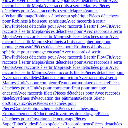
FlowFit
Avec raccords à sertir Mepla
Pièces détachées pour Avec
raccords à sertir Mepla
Avec raccords à sertir Mapress
Pièces
détachées pour Avec raccords à sertir Mapress
Vannes
d’échantillonnage
Robinets à boisseau sphérique
Pièces détachées
pour Robinets à boisseau sphérique
Avec raccords à sertir
FlowFit
Pièces détachées pour Avec raccords à sertir FlowFit
Avec
raccords à sertir Mepla
Pièces détachées pour Avec raccords à sertir
Mepla
Avec raccords à sertir Mapress
Pièces détachées pour Avec
raccords à sertir Mapress
Robinets à boisseau sphérique pour
montage encastré
Pièces détachées pour Robinets à boisseau
sphérique pour montage encastré
Avec raccords à sertir
FlowFit
Pièces détachées pour Avec raccords à sertir FlowFit
Avec
raccords à sertir Mepla
Pièces détachées pour Avec raccords à sertir
Mepla
Avec raccords à sertir Mapress
Pièces détachées pour Avec
raccords à sertir Mapress
Avec raccords filetés
Pièces détachées pour
Avec raccords filetés
Clapets de non retour
Avec raccords à sertir
Mapress
Unités pour compteur d'eau pour montage encastré
Pièces
détachées pour Unités pour compteur d'eau pour montage
encastré
Avec raccords filetés
Pièces détachées pour Avec raccords
filetés
Systèmes d'évacuation des bâtiments
Geberit Silent-
db20
Tuyaux
Pièces
Pièces détachées pour
Pièces
Coudes
Embranchements
Pièces détachées pour
Embranchements
Réductions
Ouvertures de nettoyage
Pièces
détachées pour Ouvertures de nettoyage
Pièces
SuperTube
Coudes
Pièces spéciales
Raccordements
Pièces détachées