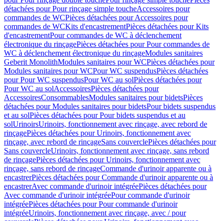
détachées pour Pour rinçage simple touche
Accessoires pour
commandes de WC
Pièces détachées pour Accessoires pour
commandes de WC
Kits d'encastrement
Pièces détachées pour Kits
d'encastrement
Pour commandes de WC à déclenchement
électronique du rinçage
Pièces détachées pour Pour commandes de
WC à déclenchement électronique du rinçage
Modules sanitaires
Geberit Monolith
Modules sanitaires pour WC
Pièces détachées pour
Modules sanitaires pour WC
Pour WC suspendus
Pièces détachées
pour Pour WC suspendus
Pour WC au sol
Pièces détachées pour
Pour WC au sol
Accessoires
Pièces détachées pour
Accessoires
Consommables
Modules sanitaires pour bidets
Pièces
détachées pour Modules sanitaires pour bidets
Pour bidets suspendus
et au sol
Pièces détachées pour Pour bidets suspendus et au
sol
Urinoirs
Urinoirs, fonctionnement avec rinçage, avec rebord de
rinçage
Pièces détachées pour Urinoirs, fonctionnement avec
rinçage, avec rebord de rinçage
Sans couvercle
Pièces détachées pour
Sans couvercle
Urinoirs, fonctionnement avec rinçage, sans rebord
de rinçage
Pièces détachées pour Urinoirs, fonctionnement avec
rinçage, sans rebord de rinçage
Commande d'urinoir apparente ou à
encastrer
Pièces détachées pour Commande d'urinoir apparente ou à
encastrer
Avec commande d'urinoir intégrée
Pièces détachées pour
Avec commande d'urinoir intégrée
Pour commande d'urinoir
intégrée
Pièces détachées pour Pour commande d'urinoir
intégrée
Urinoirs, fonctionnement avec rinçage, avec / pour