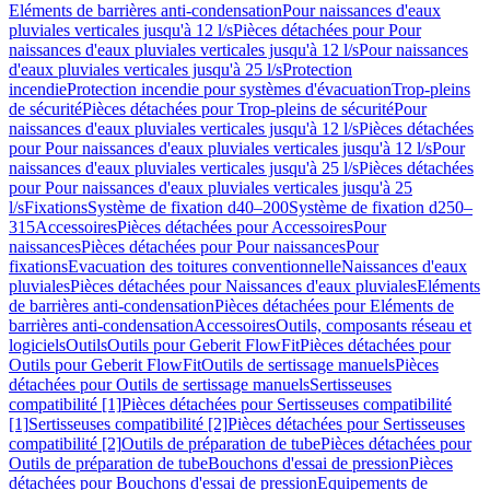
Eléments de barrières anti-condensation
Pour naissances d'eaux
pluviales verticales jusqu'à 12 l/s
Pièces détachées pour Pour
naissances d'eaux pluviales verticales jusqu'à 12 l/s
Pour naissances
d'eaux pluviales verticales jusqu'à 25 l/s
Protection
incendie
Protection incendie pour systèmes d'évacuation
Trop-pleins
de sécurité
Pièces détachées pour Trop-pleins de sécurité
Pour
naissances d'eaux pluviales verticales jusqu'à 12 l/s
Pièces détachées
pour Pour naissances d'eaux pluviales verticales jusqu'à 12 l/s
Pour
naissances d'eaux pluviales verticales jusqu'à 25 l/s
Pièces détachées
pour Pour naissances d'eaux pluviales verticales jusqu'à 25
l/s
Fixations
Système de fixation d40–200
Système de fixation d250–
315
Accessoires
Pièces détachées pour Accessoires
Pour
naissances
Pièces détachées pour Pour naissances
Pour
fixations
Evacuation des toitures conventionnelle
Naissances d'eaux
pluviales
Pièces détachées pour Naissances d'eaux pluviales
Eléments
de barrières anti-condensation
Pièces détachées pour Eléments de
barrières anti-condensation
Accessoires
Outils, composants réseau et
logiciels
Outils
Outils pour Geberit FlowFit
Pièces détachées pour
Outils pour Geberit FlowFit
Outils de sertissage manuels
Pièces
détachées pour Outils de sertissage manuels
Sertisseuses
compatibilité [1]
Pièces détachées pour Sertisseuses compatibilité
[1]
Sertisseuses compatibilité [2]
Pièces détachées pour Sertisseuses
compatibilité [2]
Outils de préparation de tube
Pièces détachées pour
Outils de préparation de tube
Bouchons d'essai de pression
Pièces
détachées pour Bouchons d'essai de pression
Equipements de