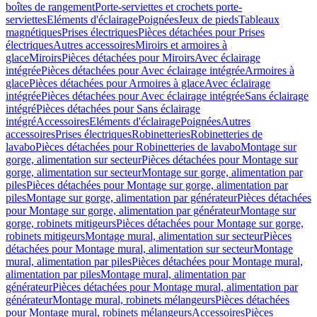
boîtes de rangement
Porte-serviettes et crochets porte-
serviettes
Eléments d'éclairage
Poignées
Jeux de pieds
Tableaux
magnétiques
Prises électriques
Pièces détachées pour Prises
électriques
Autres accessoires
Miroirs et armoires à
glace
Miroirs
Pièces détachées pour Miroirs
Avec éclairage
intégrée
Pièces détachées pour Avec éclairage intégrée
Armoires à
glace
Pièces détachées pour Armoires à glace
Avec éclairage
intégrée
Pièces détachées pour Avec éclairage intégrée
Sans éclairage
intégré
Pièces détachées pour Sans éclairage
intégré
Accessoires
Eléments d'éclairage
Poignées
Autres
accessoires
Prises électriques
Robinetteries
Robinetteries de
lavabo
Pièces détachées pour Robinetteries de lavabo
Montage sur
gorge, alimentation sur secteur
Pièces détachées pour Montage sur
gorge, alimentation sur secteur
Montage sur gorge, alimentation par
piles
Pièces détachées pour Montage sur gorge, alimentation par
piles
Montage sur gorge, alimentation par générateur
Pièces détachées
pour Montage sur gorge, alimentation par générateur
Montage sur
gorge, robinets mitigeurs
Pièces détachées pour Montage sur gorge,
robinets mitigeurs
Montage mural, alimentation sur secteur
Pièces
détachées pour Montage mural, alimentation sur secteur
Montage
mural, alimentation par piles
Pièces détachées pour Montage mural,
alimentation par piles
Montage mural, alimentation par
générateur
Pièces détachées pour Montage mural, alimentation par
générateur
Montage mural, robinets mélangeurs
Pièces détachées
pour Montage mural, robinets mélangeurs
Accessoires
Pièces