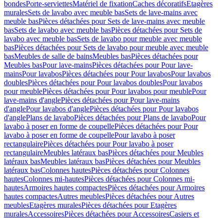
bondes
Porte-serviettes
Matériel de fixation
Caches décoratifs
Etagères
murales
Sets de lavabo avec meuble bas
Sets de lave-mains avec
meuble bas
Pièces détachées pour Sets de lave-mains avec meuble
bas
Sets de lavabo avec meuble bas
Pièces détachées pour Sets de
lavabo avec meuble bas
Sets de lavabo pour meuble avec meuble
bas
Pièces détachées pour Sets de lavabo pour meuble avec meuble
bas
Meubles de salle de bains
Meubles bas
Pièces détachées pour
Meubles bas
Pour lave-mains
Pièces détachées pour Pour lave-
mains
Pour lavabos
Pièces détachées pour Pour lavabos
Pour lavabos
doubles
Pièces détachées pour Pour lavabos doubles
Pour lavabos
pour meuble
Pièces détachées pour Pour lavabos pour meuble
Pour
lave-mains d'angle
Pièces détachées pour Pour lave-mains
d'angle
Pour lavabos d'angle
Pièces détachées pour Pour lavabos
d'angle
Plans de lavabo
Pièces détachées pour Plans de lavabo
Pour
lavabo à poser en forme de coupelle
Pièces détachées pour Pour
lavabo à poser en forme de coupelle
Pour lavabo à poser
rectangulaire
Pièces détachées pour Pour lavabo à poser
rectangulaire
Meubles latéraux bas
Pièces détachées pour Meubles
latéraux bas
Meubles latéraux bas
Pièces détachées pour Meubles
latéraux bas
Colonnes hautes
Pièces détachées pour Colonnes
hautes
Colonnes mi-hautes
Pièces détachées pour Colonnes mi-
hautes
Armoires hautes compactes
Pièces détachées pour Armoires
hautes compactes
Autres meubles
Pièces détachées pour Autres
meubles
Etagères murales
Pièces détachées pour Etagères
murales
Accessoires
Pièces détachées pour Accessoires
Casiers et