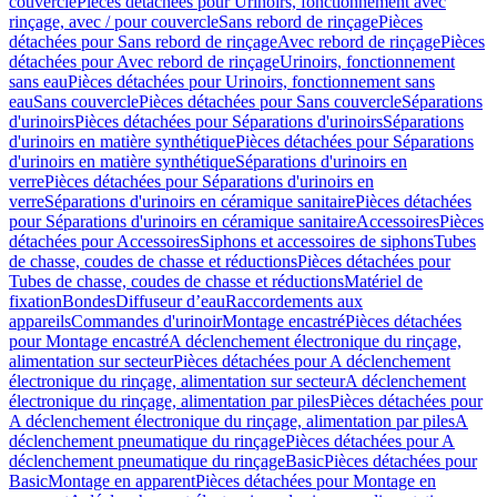
couvercle
Pièces détachées pour Urinoirs, fonctionnement avec
rinçage, avec / pour couvercle
Sans rebord de rinçage
Pièces
détachées pour Sans rebord de rinçage
Avec rebord de rinçage
Pièces
détachées pour Avec rebord de rinçage
Urinoirs, fonctionnement
sans eau
Pièces détachées pour Urinoirs, fonctionnement sans
eau
Sans couvercle
Pièces détachées pour Sans couvercle
Séparations
d'urinoirs
Pièces détachées pour Séparations d'urinoirs
Séparations
d'urinoirs en matière synthétique
Pièces détachées pour Séparations
d'urinoirs en matière synthétique
Séparations d'urinoirs en
verre
Pièces détachées pour Séparations d'urinoirs en
verre
Séparations d'urinoirs en céramique sanitaire
Pièces détachées
pour Séparations d'urinoirs en céramique sanitaire
Accessoires
Pièces
détachées pour Accessoires
Siphons et accessoires de siphons
Tubes
de chasse, coudes de chasse et réductions
Pièces détachées pour
Tubes de chasse, coudes de chasse et réductions
Matériel de
fixation
Bondes
Diffuseur d’eau
Raccordements aux
appareils
Commandes d'urinoir
Montage encastré
Pièces détachées
pour Montage encastré
A déclenchement électronique du rinçage,
alimentation sur secteur
Pièces détachées pour A déclenchement
électronique du rinçage, alimentation sur secteur
A déclenchement
électronique du rinçage, alimentation par piles
Pièces détachées pour
A déclenchement électronique du rinçage, alimentation par piles
A
déclenchement pneumatique du rinçage
Pièces détachées pour A
déclenchement pneumatique du rinçage
Basic
Pièces détachées pour
Basic
Montage en apparent
Pièces détachées pour Montage en