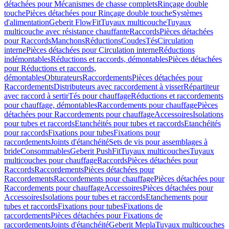
détachées pour Mécanismes de chasse complets
Rinçage double
touche
Pièces détachées pour Rinçage double touche
Systèmes
d'alimentation
Geberit FlowFit
Tuyaux multicouche
Tuyaux
multicouche avec résistance chauffante
Raccords
Pièces détachées
pour Raccords
Manchons
Réductions
Coudes
Tés
Circulation
interne
Pièces détachées pour Circulation interne
Réductions
indémontables
Réductions et raccords, démontables
Pièces détachées
pour Réductions et raccords,
démontables
Obturateurs
Raccordements
Pièces détachées pour
Raccordements
Distributeurs avec raccordement à visser
Répartiteur
avec raccord à sertir
Tés pour chauffage
Réductions et raccordements
pour chauffage, démontables
Raccordements pour chauffage
Pièces
détachées pour Raccordements pour chauffage
Accessoires
Isolations
pour tubes et raccords
Etanchéités pour tubes et raccords
Etanchéités
pour raccords
Fixations pour tubes
Fixations pour
raccordements
Joints d'étanchéité
Sets de vis pour assemblages à
bride
Consommables
Geberit PushFit
Tuyaux multicouches
Tuyaux
multicouches pour chauffage
Raccords
Pièces détachées pour
Raccords
Raccordements
Pièces détachées pour
Raccordements
Raccordements pour chauffage
Pièces détachées pour
Raccordements pour chauffage
Accessoires
Pièces détachées pour
Accessoires
Isolations pour tubes et raccords
Etanchements pour
tubes et raccords
Fixations pour tubes
Fixations de
raccordements
Pièces détachées pour Fixations de
raccordements
Joints d'étanchéité
Geberit Mepla
Tuyaux multicouches