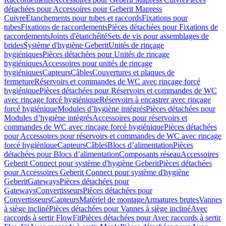
détachées pour Accessoires pour Geberit Mapress
Cuivre
Etanchements pour tubes et raccords
Fixations pour
tubes
Fixations de raccordements
Pièces détachées pour Fixations de
raccordements
Joints d'étanchéité
Sets de vis pour assemblages de
brides
Système d'hygiène Geberit
Unités de rinçage
hygiéniques
Pièces détachées pour Unités de rinçage
hygiéniques
Accessoires pour unités de rinçage
hygiéniques
Capteurs
Câbles
Couvertures et plaques de
fermeture
Réservoirs et commandes de WC avec rinçage forcé
hygiénique
Pièces détachées pour Réservoirs et commandes de WC
avec rinçage forcé hygiénique
Réservoirs à encastrer avec rinçage
forcé hygiénique
Modules d’hygiène intégrés
Pièces détachées pour
Modules d’hygiène intégrés
Accessoires pour réservoirs et
commandes de WC avec rinçage forcé hygiénique
Pièces détachées
pour Accessoires pour réservoirs et commandes de WC avec rinçage
forcé hygiénique
Capteurs
Câbles
Blocs d’alimentation
Pièces
détachées pour Blocs d’alimentation
Composants réseau
Accessoires
Geberit Connect pour système d'hygiène Geberit
Pièces détachées
pour Accessoires Geberit Connect pour système d'hygiène
Geberit
Gateways
Pièces détachées pour
Gateways
Convertisseurs
Pièces détachées pour
Convertisseurs
Capteurs
Matériel de montage
Armatures brutes
Vannes
à siège incliné
Pièces détachées pour Vannes à siège incliné
Avec
raccords à sertir FlowFit
Pièces détachées pour Avec raccords à sertir