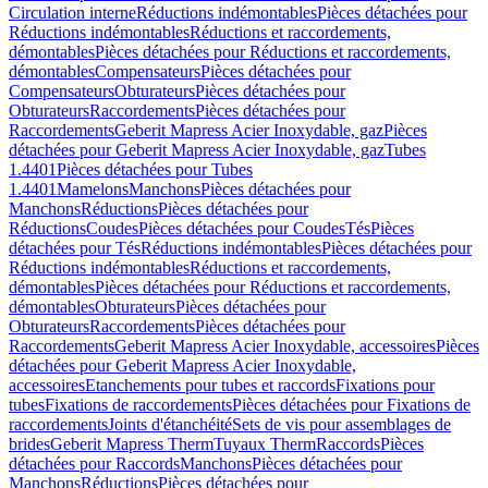
Circulation interne
Réductions indémontables
Pièces détachées pour
Réductions indémontables
Réductions et raccordements,
démontables
Pièces détachées pour Réductions et raccordements,
démontables
Compensateurs
Pièces détachées pour
Compensateurs
Obturateurs
Pièces détachées pour
Obturateurs
Raccordements
Pièces détachées pour
Raccordements
Geberit Mapress Acier Inoxydable, gaz
Pièces
détachées pour Geberit Mapress Acier Inoxydable, gaz
Tubes
1.4401
Pièces détachées pour Tubes
1.4401
Mamelons
Manchons
Pièces détachées pour
Manchons
Réductions
Pièces détachées pour
Réductions
Coudes
Pièces détachées pour Coudes
Tés
Pièces
détachées pour Tés
Réductions indémontables
Pièces détachées pour
Réductions indémontables
Réductions et raccordements,
démontables
Pièces détachées pour Réductions et raccordements,
démontables
Obturateurs
Pièces détachées pour
Obturateurs
Raccordements
Pièces détachées pour
Raccordements
Geberit Mapress Acier Inoxydable, accessoires
Pièces
détachées pour Geberit Mapress Acier Inoxydable,
accessoires
Etanchements pour tubes et raccords
Fixations pour
tubes
Fixations de raccordements
Pièces détachées pour Fixations de
raccordements
Joints d'étanchéité
Sets de vis pour assemblages de
brides
Geberit Mapress Therm
Tuyaux Therm
Raccords
Pièces
détachées pour Raccords
Manchons
Pièces détachées pour
Manchons
Réductions
Pièces détachées pour