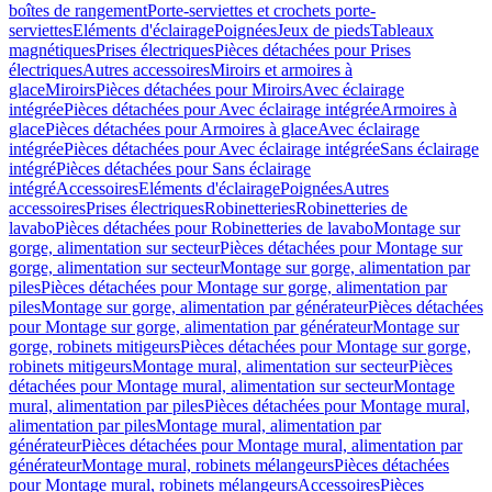
boîtes de rangement
Porte-serviettes et crochets porte-
serviettes
Eléments d'éclairage
Poignées
Jeux de pieds
Tableaux
magnétiques
Prises électriques
Pièces détachées pour Prises
électriques
Autres accessoires
Miroirs et armoires à
glace
Miroirs
Pièces détachées pour Miroirs
Avec éclairage
intégrée
Pièces détachées pour Avec éclairage intégrée
Armoires à
glace
Pièces détachées pour Armoires à glace
Avec éclairage
intégrée
Pièces détachées pour Avec éclairage intégrée
Sans éclairage
intégré
Pièces détachées pour Sans éclairage
intégré
Accessoires
Eléments d'éclairage
Poignées
Autres
accessoires
Prises électriques
Robinetteries
Robinetteries de
lavabo
Pièces détachées pour Robinetteries de lavabo
Montage sur
gorge, alimentation sur secteur
Pièces détachées pour Montage sur
gorge, alimentation sur secteur
Montage sur gorge, alimentation par
piles
Pièces détachées pour Montage sur gorge, alimentation par
piles
Montage sur gorge, alimentation par générateur
Pièces détachées
pour Montage sur gorge, alimentation par générateur
Montage sur
gorge, robinets mitigeurs
Pièces détachées pour Montage sur gorge,
robinets mitigeurs
Montage mural, alimentation sur secteur
Pièces
détachées pour Montage mural, alimentation sur secteur
Montage
mural, alimentation par piles
Pièces détachées pour Montage mural,
alimentation par piles
Montage mural, alimentation par
générateur
Pièces détachées pour Montage mural, alimentation par
générateur
Montage mural, robinets mélangeurs
Pièces détachées
pour Montage mural, robinets mélangeurs
Accessoires
Pièces