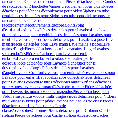
raccordement
Coudes de raccordement
Pièces détachées pour Coudes
de raccordement
Manchettes
Vannes d'écoulement pour bidets
Pièces
détachées pour Vannes d'écoulement pour bidets
Siphons en tube
coudé
Pièces détachées pour Siphons en tube coudé
Manchons de
raccordement
Coudes de
raccordement
Recouvrements
Raccords
Joints
Point
d'eau
Lavabos
Lavabos
Pièces détachées pour Lavabos
Lavabos
doubles
Lavabos pour meuble
Pièces détachées pour Lavabos pour
meuble
Lavabos à poser
Pièces détachées pour Lavabos à poser
Lave-
mains
Pièces détachées pour Lave-mains
Lave-mains à poser
Lave-
mains d'angle
Pièces détachées pour Lave-mains d'angle
Lavabos
semi-emboîtés
Pièces détachées pour Lavabos semi-
emboîtés
Lavabos à emboîter
Lavabos à encastrer par le
dessous
Pièces détachées pour Lavabos à encastrer par le
dessous
Lavabos d'angle
Pièces détachées pour Lavabos
d'angle
Lavabos Comfort
Lavabos pour enfants
Pièces détachées pour
Lavabos pour enfants
Lavabos
Lavabos collectifs
Pièces détachées
pour Lavabos collectifs
Autres déversoirs muraux
Pièces détachées
pour Autres déversoirs muraux
Déversoirs muraux
Pièces détachées
pour Déversoirs muraux
Vidoirs suspendus
Pièces détachées pour
Vidoirs suspendus
Vidoirs multi-usages
Pièces détachées pour Vidoirs
multi-usages
Vidoirs pour plâtre
Lavabos pour salles de classe
Pièces
détachées pour Lavabos pour salles de
classe
Accessoires
Colonnes
Pièces détachées pour Colonnes
Cache-
siphons
Pièces détachées pour Cache-siphons
Accessoires
Caches