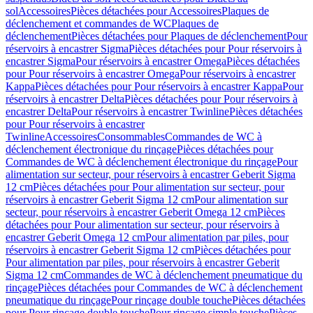
sol
Accessoires
Pièces détachées pour Accessoires
Plaques de
déclenchement et commandes de WC
Plaques de
déclenchement
Pièces détachées pour Plaques de déclenchement
Pour
réservoirs à encastrer Sigma
Pièces détachées pour Pour réservoirs à
encastrer Sigma
Pour réservoirs à encastrer Omega
Pièces détachées
pour Pour réservoirs à encastrer Omega
Pour réservoirs à encastrer
Kappa
Pièces détachées pour Pour réservoirs à encastrer Kappa
Pour
réservoirs à encastrer Delta
Pièces détachées pour Pour réservoirs à
encastrer Delta
Pour réservoirs à encastrer Twinline
Pièces détachées
pour Pour réservoirs à encastrer
Twinline
Accessoires
Consommables
Commandes de WC à
déclenchement électronique du rinçage
Pièces détachées pour
Commandes de WC à déclenchement électronique du rinçage
Pour
alimentation sur secteur, pour réservoirs à encastrer Geberit Sigma
12 cm
Pièces détachées pour Pour alimentation sur secteur, pour
réservoirs à encastrer Geberit Sigma 12 cm
Pour alimentation sur
secteur, pour réservoirs à encastrer Geberit Omega 12 cm
Pièces
détachées pour Pour alimentation sur secteur, pour réservoirs à
encastrer Geberit Omega 12 cm
Pour alimentation par piles, pour
réservoirs à encastrer Geberit Sigma 12 cm
Pièces détachées pour
Pour alimentation par piles, pour réservoirs à encastrer Geberit
Sigma 12 cm
Commandes de WC à déclenchement pneumatique du
rinçage
Pièces détachées pour Commandes de WC à déclenchement
pneumatique du rinçage
Pour rinçage double touche
Pièces détachées
pour Pour rinçage double touche
Pour rinçage simple touche
Pièces