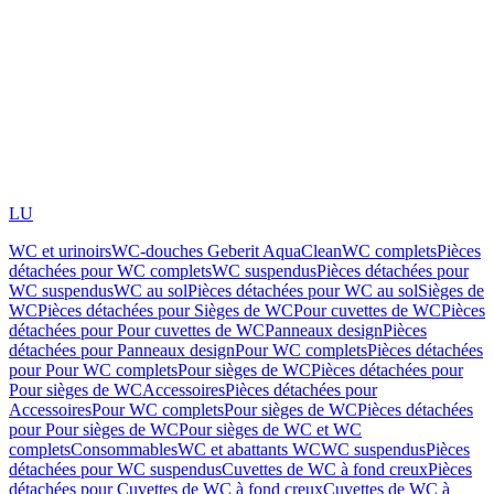
LU
WC et urinoirs
WC-douches Geberit AquaClean
WC complets
Pièces
détachées pour WC complets
WC suspendus
Pièces détachées pour
WC suspendus
WC au sol
Pièces détachées pour WC au sol
Sièges de
WC
Pièces détachées pour Sièges de WC
Pour cuvettes de WC
Pièces
détachées pour Pour cuvettes de WC
Panneaux design
Pièces
détachées pour Panneaux design
Pour WC complets
Pièces détachées
pour Pour WC complets
Pour sièges de WC
Pièces détachées pour
Pour sièges de WC
Accessoires
Pièces détachées pour
Accessoires
Pour WC complets
Pour sièges de WC
Pièces détachées
pour Pour sièges de WC
Pour sièges de WC et WC
complets
Consommables
WC et abattants WC
WC suspendus
Pièces
détachées pour WC suspendus
Cuvettes de WC à fond creux
Pièces
détachées pour Cuvettes de WC à fond creux
Cuvettes de WC à