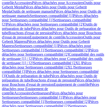
contrôle
Accessoires
Pièces détachées pour Accessoires
Outils pour
Geberit Mepla
Pièces détachées pour Outils pour Geberit
Mepla
Outils de sertissage manuels
Pièces détachées pour Outils de
sertissage manuels
Sertisseuses compatibilité [1]
Pièces détachées
pour Sertisseuses compatibilité [1]
Sertisseuses compatibilité
[2]
Pièces détachées pour Sertisseuses compatibilité [2]
Outils de
préparation de tube
Pièces détachées pour Outils de préparation de
tube
Bouchons d'essai de pression
Pièces détachées pour Bouchons
d'essai de pression
Equipement de contrôle
Accessoires
Outils pour
Geberit Mapress
Pièces détachées pour Outils pour Geberit
Mapress
Sertisseuses compatibilité [1]
Pièces détachées pour
Sertisseuses compatibilité [1]
Sertisseuses compatibilité [2]
Pièces
détachées pour Sertisseuses compatibilité [2]
Compatibilité des outils
de sertissage [1] / [2]
Pièces détachées pour Compatibilité des outils
de sertissage [1] / [2]
Sertisseuses compatibilité [2XL]
Pièces
détachées pour Sertisseuses compatibilité [2XL]
Sertisseuses
compatibilité [3]
Pièces détachées pour Sertisseuses compatibilité
[3]
Outils de préparation de tube
Pièces détachées pour Outils de
préparation de tube
Bouchons d'essai de pression
Pièces détachées
pour Bouchons d'essai de pression
Equipement de contrôle
Pièces
détachées pour Equipement de
contrôle
Accessoires
Sertisseuses
Pièces détachées pour
Sertisseuses
Sertisseuses compatibilité [1]
Pièces détachées pour
Sertisseuses compatibilité [1]
Sertisseuses compatibilité [2]
Pièces
détachées pour Sertisseuses compatibilité [2]
Sertisseuses