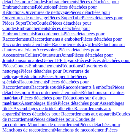
détachées pour Coudes
Embranchements
Pièces détachées pour
Embranchements
Réductions
Pièces détachées pour
Réductions
Ouvertures de nettoyage
Pièces détachées pour
Ouvertures de nettoyage
Pièces SuperTube
Pièces détachées pour
Pièces SuperTube
Coudes
Pièces détachées pour
Coudes
Embranchements
Pièces détachées pour
Embranchements
Raccordements
Pièces détachées pour
Raccordements
Raccordements à emboîter
Pièces détachées pour
Raccordements à emboîter
Raccordements à griffes
Réductions sur
d'autres matériaux
Accessoires
Pièces détachées pour
Accessoires
Colliers
Obturateurs
Joints
Pièces détachées pour
Joints
Consommables
Geberit PE
Tuyaux
Pièces
Pièces détachées pour
Pièces
Coudes
Embranchements
Réductions
Ouvertures de
nettoyage
Pièces détachées pour Ouvertures de
nettoyage
Réductions
Pièces SuperTube
Pièces
spéciales
Raccordements
Pièces détachées pour
Raccordements
Raccords soudés
Raccordements à emboîter
Pièces
détachées pour Raccordements à emboîter
Réductions sur d'autres
matériaux
Pièces détachées pour Réductions sur d'autres
matériaux
Assemblages filetés
Pièces détachées pour Assemblages
filetés
Assemblages de bride
Collerettes
Raccordements aux
appareils
Pièces détachées pour Raccordements aux appareils
Coudes
de raccordement
Pièces détachées pour Coudes de
raccordement
Manchons de raccordement
Pièces détachées pour
Manchons de raccordement
Manchons de raccordement
Pièces