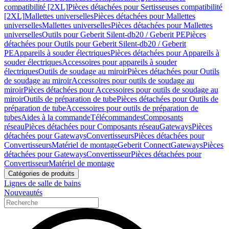
compatibilité [2XL]
Pièces détachées pour Sertisseuses compatibilité
[2XL]
Mallettes universelles
Pièces détachées pour Mallettes
universelles
Mallettes universelles
Pièces détachées pour Mallettes
universelles
Outils pour Geberit Silent-db20 / Geberit PE
Pièces
détachées pour Outils pour Geberit Silent-db20 / Geberit
PE
Appareils à souder électriques
Pièces détachées pour Appareils à
souder électriques
Accessoires pour appareils à souder
électriques
Outils de soudage au miroir
Pièces détachées pour Outils
de soudage au miroir
Accessoires pour outils de soudage au
miroir
Pièces détachées pour Accessoires pour outils de soudage au
miroir
Outils de préparation de tube
Pièces détachées pour Outils de
préparation de tube
Accessoires pour outils de préparation de
tubes
Aides à la commande
Télécommandes
Composants
réseau
Pièces détachées pour Composants réseau
Gateways
Pièces
détachées pour Gateways
Convertisseurs
Pièces détachées pour
Convertisseurs
Matériel de montage
Geberit Connect
Gateways
Pièces
détachées pour Gateways
Convertisseur
Pièces détachées pour
Convertisseur
Matériel de montage
Catégories de produits
Lignes de salle de bains
Nouveautés