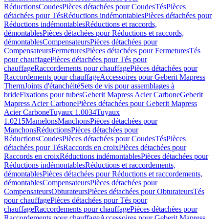
Réductions
Coudes
Pièces détachées pour Coudes
Tés
Pièces
détachées pour Tés
Réductions indémontables
Pièces détachées pour
Réductions indémontables
Réductions et raccords,
démontables
Pièces détachées pour Réductions et raccords,
démontables
Compensateurs
Pièces détachées pour
Compensateurs
Fermetures
Pièces détachées pour Fermetures
Tés
pour chauffage
Pièces détachées pour Tés pour
chauffage
Raccordements pour chauffage
Pièces détachées pour
Raccordements pour chauffage
Accessoires pour Geberit Mapress
Therm
Joints d'étanchéité
Sets de vis pour assemblages à
bride
Fixations pour tubes
Geberit Mapress Acier Carbone
Geberit
Mapress Acier Carbone
Pièces détachées pour Geberit Mapress
Acier Carbone
Tuyaux 1.0034
Tuyaux
1.0215
Mamelons
Manchons
Pièces détachées pour
Manchons
Réductions
Pièces détachées pour
Réductions
Coudes
Pièces détachées pour Coudes
Tés
Pièces
détachées pour Tés
Raccords en croix
Pièces détachées pour
Raccords en croix
Réductions indémontables
Pièces détachées pour
Réductions indémontables
Réductions et raccordements,
démontables
Pièces détachées pour Réductions et raccordements,
démontables
Compensateurs
Pièces détachées pour
Compensateurs
Obturateurs
Pièces détachées pour Obturateurs
Tés
pour chauffage
Pièces détachées pour Tés pour
chauffage
Raccordements pour chauffage
Pièces détachées pour
Raccordements pour chauffage
Accessoires pour Geberit Mapress