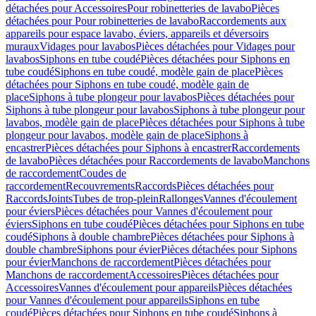
détachées pour Accessoires
Pour robinetteries de lavabo
Pièces
détachées pour Pour robinetteries de lavabo
Raccordements aux
appareils pour espace lavabo, éviers, appareils et déversoirs
muraux
Vidages pour lavabos
Pièces détachées pour Vidages pour
lavabos
Siphons en tube coudé
Pièces détachées pour Siphons en
tube coudé
Siphons en tube coudé, modèle gain de place
Pièces
détachées pour Siphons en tube coudé, modèle gain de
place
Siphons à tube plongeur pour lavabos
Pièces détachées pour
Siphons à tube plongeur pour lavabos
Siphons à tube plongeur pour
lavabos, modèle gain de place
Pièces détachées pour Siphons à tube
plongeur pour lavabos, modèle gain de place
Siphons à
encastrer
Pièces détachées pour Siphons à encastrer
Raccordements
de lavabo
Pièces détachées pour Raccordements de lavabo
Manchons
de raccordement
Coudes de
raccordement
Recouvrements
Raccords
Pièces détachées pour
Raccords
Joints
Tubes de trop-plein
Rallonges
Vannes d'écoulement
pour éviers
Pièces détachées pour Vannes d'écoulement pour
éviers
Siphons en tube coudé
Pièces détachées pour Siphons en tube
coudé
Siphons à double chambre
Pièces détachées pour Siphons à
double chambre
Siphons pour évier
Pièces détachées pour Siphons
pour évier
Manchons de raccordement
Pièces détachées pour
Manchons de raccordement
Accessoires
Pièces détachées pour
Accessoires
Vannes d'écoulement pour appareils
Pièces détachées
pour Vannes d'écoulement pour appareils
Siphons en tube
coudé
Pièces détachées pour Siphons en tube coudé
Siphons à