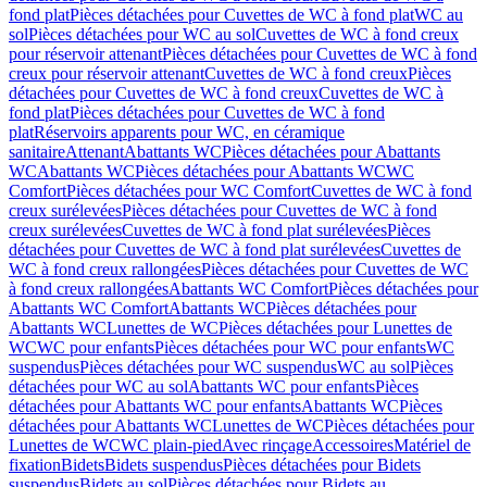
fond plat
Pièces détachées pour Cuvettes de WC à fond plat
WC au
sol
Pièces détachées pour WC au sol
Cuvettes de WC à fond creux
pour réservoir attenant
Pièces détachées pour Cuvettes de WC à fond
creux pour réservoir attenant
Cuvettes de WC à fond creux
Pièces
détachées pour Cuvettes de WC à fond creux
Cuvettes de WC à
fond plat
Pièces détachées pour Cuvettes de WC à fond
plat
Réservoirs apparents pour WC, en céramique
sanitaire
Attenant
Abattants WC
Pièces détachées pour Abattants
WC
Abattants WC
Pièces détachées pour Abattants WC
WC
Comfort
Pièces détachées pour WC Comfort
Cuvettes de WC à fond
creux surélevées
Pièces détachées pour Cuvettes de WC à fond
creux surélevées
Cuvettes de WC à fond plat surélevées
Pièces
détachées pour Cuvettes de WC à fond plat surélevées
Cuvettes de
WC à fond creux rallongées
Pièces détachées pour Cuvettes de WC
à fond creux rallongées
Abattants WC Comfort
Pièces détachées pour
Abattants WC Comfort
Abattants WC
Pièces détachées pour
Abattants WC
Lunettes de WC
Pièces détachées pour Lunettes de
WC
WC pour enfants
Pièces détachées pour WC pour enfants
WC
suspendus
Pièces détachées pour WC suspendus
WC au sol
Pièces
détachées pour WC au sol
Abattants WC pour enfants
Pièces
détachées pour Abattants WC pour enfants
Abattants WC
Pièces
détachées pour Abattants WC
Lunettes de WC
Pièces détachées pour
Lunettes de WC
WC plain-pied
Avec rinçage
Accessoires
Matériel de
fixation
Bidets
Bidets suspendus
Pièces détachées pour Bidets
suspendus
Bidets au sol
Pièces détachées pour Bidets au