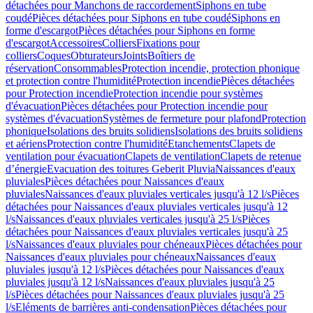
détachées pour Manchons de raccordement
Siphons en tube
coudé
Pièces détachées pour Siphons en tube coudé
Siphons en
forme d'escargot
Pièces détachées pour Siphons en forme
d'escargot
Accessoires
Colliers
Fixations pour
colliers
Coques
Obturateurs
Joints
Boîtiers de
réservation
Consommables
Protection incendie, protection phonique
et protection contre l'humidité
Protection incendie
Pièces détachées
pour Protection incendie
Protection incendie pour systèmes
d'évacuation
Pièces détachées pour Protection incendie pour
systèmes d'évacuation
Systèmes de fermeture pour plafond
Protection
phonique
Isolations des bruits solidiens
Isolations des bruits solidiens
et aériens
Protection contre l'humidité
Etanchements
Clapets de
ventilation pour évacuation
Clapets de ventilation
Clapets de retenue
d’énergie
Evacuation des toitures Geberit Pluvia
Naissances d'eaux
pluviales
Pièces détachées pour Naissances d'eaux
pluviales
Naissances d'eaux pluviales verticales jusqu'à 12 l/s
Pièces
détachées pour Naissances d'eaux pluviales verticales jusqu'à 12
l/s
Naissances d'eaux pluviales verticales jusqu'à 25 l/s
Pièces
détachées pour Naissances d'eaux pluviales verticales jusqu'à 25
l/s
Naissances d'eaux pluviales pour chéneaux
Pièces détachées pour
Naissances d'eaux pluviales pour chéneaux
Naissances d'eaux
pluviales jusqu'à 12 l/s
Pièces détachées pour Naissances d'eaux
pluviales jusqu'à 12 l/s
Naissances d'eaux pluviales jusqu'à 25
l/s
Pièces détachées pour Naissances d'eaux pluviales jusqu'à 25
l/s
Eléments de barrières anti-condensation
Pièces détachées pour