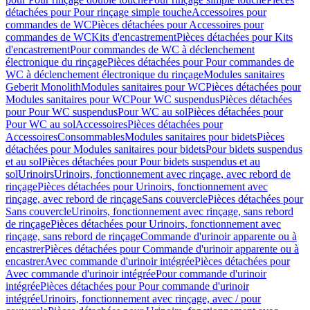
détachées pour Pour rinçage simple touche
Accessoires pour
commandes de WC
Pièces détachées pour Accessoires pour
commandes de WC
Kits d'encastrement
Pièces détachées pour Kits
d'encastrement
Pour commandes de WC à déclenchement
électronique du rinçage
Pièces détachées pour Pour commandes de
WC à déclenchement électronique du rinçage
Modules sanitaires
Geberit Monolith
Modules sanitaires pour WC
Pièces détachées pour
Modules sanitaires pour WC
Pour WC suspendus
Pièces détachées
pour Pour WC suspendus
Pour WC au sol
Pièces détachées pour
Pour WC au sol
Accessoires
Pièces détachées pour
Accessoires
Consommables
Modules sanitaires pour bidets
Pièces
détachées pour Modules sanitaires pour bidets
Pour bidets suspendus
et au sol
Pièces détachées pour Pour bidets suspendus et au
sol
Urinoirs
Urinoirs, fonctionnement avec rinçage, avec rebord de
rinçage
Pièces détachées pour Urinoirs, fonctionnement avec
rinçage, avec rebord de rinçage
Sans couvercle
Pièces détachées pour
Sans couvercle
Urinoirs, fonctionnement avec rinçage, sans rebord
de rinçage
Pièces détachées pour Urinoirs, fonctionnement avec
rinçage, sans rebord de rinçage
Commande d'urinoir apparente ou à
encastrer
Pièces détachées pour Commande d'urinoir apparente ou à
encastrer
Avec commande d'urinoir intégrée
Pièces détachées pour
Avec commande d'urinoir intégrée
Pour commande d'urinoir
intégrée
Pièces détachées pour Pour commande d'urinoir
intégrée
Urinoirs, fonctionnement avec rinçage, avec / pour