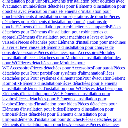
d'installation pour urinoirs
Eléments d'installation pour douches avec
évacuation murale
Pièces détachées pour Eléments d'installation pour
douches avec évacuation murale
Eléments d’installation pour
douches
Eléments d’installation pour séparations de douche
Pièces
détachées pour Eléments d’installation pour séparations de
douche
Eléments d'installation pour robinetteries et appareils
Pièces
détachées pour Eléments d'installation pour robinetteries et
appareils
Eléments d'installation pour machines à laver et lave-
vaisselle
Pièces détachées pour Eléments d'installation pour machines
à laver et lave-vaisselle
Eléments d'installation pour charges de
console
Accessoires
Pièces détachées pour Accessoires
Modules
d'installation
Pièces détachées pour Modules d'installation
Modules
pour WC
Pièces détachées pour Modules pour
WC
Accessoires
Pièces détachées pour Accessoires
Pour parois
Pièces
détachées pour Pour parois
Pour systèmes d'alimentation
Pièces
détachées pour Pour systèmes d'alimentation
Pour évacuation
Geberit
Kombifix
Eléments d'installation
Pièces détachées pour Eléments
d'installation
Eléments d'installation pour WC
Pièces détachées pour
Eléments d'installation pour WC
Eléments d'installation pour
lavabos
Pièces détachées pour Eléments d'installation pour
lavabos
Eléments d'installation pour bidets
Pièces détachées pour
Eléments d'installation pour bidets
Eléments d'installation pour
urinoirs
Pièces détachées pour Eléments d'installation pour
urinoirs
Eléments d'installation pour douches
Pièces détachées pour
Eléments d'installation pour douches
Accessoires
Pièces détachées