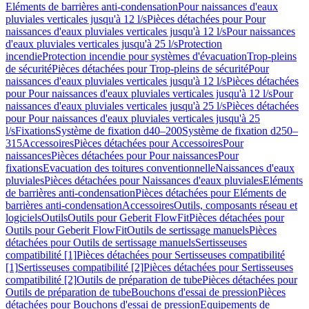
Eléments de barrières anti-condensation
Pour naissances d'eaux
pluviales verticales jusqu'à 12 l/s
Pièces détachées pour Pour
naissances d'eaux pluviales verticales jusqu'à 12 l/s
Pour naissances
d'eaux pluviales verticales jusqu'à 25 l/s
Protection
incendie
Protection incendie pour systèmes d'évacuation
Trop-pleins
de sécurité
Pièces détachées pour Trop-pleins de sécurité
Pour
naissances d'eaux pluviales verticales jusqu'à 12 l/s
Pièces détachées
pour Pour naissances d'eaux pluviales verticales jusqu'à 12 l/s
Pour
naissances d'eaux pluviales verticales jusqu'à 25 l/s
Pièces détachées
pour Pour naissances d'eaux pluviales verticales jusqu'à 25
l/s
Fixations
Système de fixation d40–200
Système de fixation d250–
315
Accessoires
Pièces détachées pour Accessoires
Pour
naissances
Pièces détachées pour Pour naissances
Pour
fixations
Evacuation des toitures conventionnelle
Naissances d'eaux
pluviales
Pièces détachées pour Naissances d'eaux pluviales
Eléments
de barrières anti-condensation
Pièces détachées pour Eléments de
barrières anti-condensation
Accessoires
Outils, composants réseau et
logiciels
Outils
Outils pour Geberit FlowFit
Pièces détachées pour
Outils pour Geberit FlowFit
Outils de sertissage manuels
Pièces
détachées pour Outils de sertissage manuels
Sertisseuses
compatibilité [1]
Pièces détachées pour Sertisseuses compatibilité
[1]
Sertisseuses compatibilité [2]
Pièces détachées pour Sertisseuses
compatibilité [2]
Outils de préparation de tube
Pièces détachées pour
Outils de préparation de tube
Bouchons d'essai de pression
Pièces
détachées pour Bouchons d'essai de pression
Equipements de