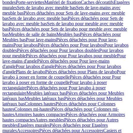
bondes
Porte-serviettes
Matériel de fixation
Caches décoratifs
Etagères
murales
Sets de lavabo avec meuble bas
Sets de lave-mains avec
meuble bas
Pièces détachées pour Sets de lave-mains avec meuble
bas
Sets de lavabo avec meuble bas
Pièces détachées pour Sets de
lavabo avec meuble bas
Sets de lavabo pour meuble avec meuble
bas
Pièces détachées pour Sets de lavabo pour meuble avec meuble
bas
Meubles de salle de bains
Meubles bas
Pièces détachées pour
Meubles bas
Pour lave-mains
Pièces détachées pour Pour lave-
mains
Pour lavabos
Pièces détachées pour Pour lavabos
Pour lavabos
doubles
Pièces détachées pour Pour lavabos doubles
Pour lavabos
pour meuble
Pièces détachées pour Pour lavabos pour meuble
Pour
lave-mains d'angle
Pièces détachées pour Pour lave-mains
d'angle
Pour lavabos d'angle
Pièces détachées pour Pour lavabos
d'angle
Plans de lavabo
Pièces détachées pour Plans de lavabo
Pour
lavabo à poser en forme de coupelle
Pièces détachées pour Pour
lavabo à poser en forme de coupelle
Pour lavabo à poser
rectangulaire
Pièces détachées pour Pour lavabo à poser
rectangulaire
Meubles latéraux bas
Pièces détachées pour Meubles
latéraux bas
Meubles latéraux bas
Pièces détachées pour Meubles
latéraux bas
Colonnes hautes
Pièces détachées pour Colonnes
hautes
Colonnes mi-hautes
Pièces détachées pour Colonnes mi-
hautes
Armoires hautes compactes
Pièces détachées pour Armoires
hautes compactes
Autres meubles
Pièces détachées pour Autres
meubles
Etagères murales
Pièces détachées pour Etagères
murales
Accessoires
Pièces détachées pour Accessoires
Casiers et