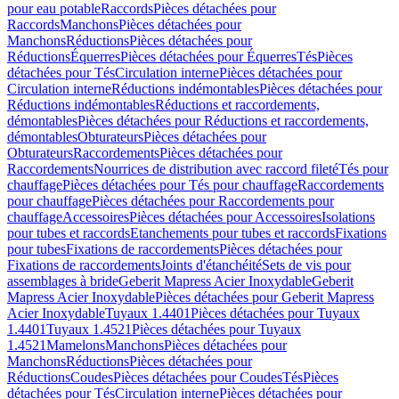
pour eau potable
Raccords
Pièces détachées pour
Raccords
Manchons
Pièces détachées pour
Manchons
Réductions
Pièces détachées pour
Réductions
Équerres
Pièces détachées pour Équerres
Tés
Pièces
détachées pour Tés
Circulation interne
Pièces détachées pour
Circulation interne
Réductions indémontables
Pièces détachées pour
Réductions indémontables
Réductions et raccordements,
démontables
Pièces détachées pour Réductions et raccordements,
démontables
Obturateurs
Pièces détachées pour
Obturateurs
Raccordements
Pièces détachées pour
Raccordements
Nourrices de distribution avec raccord fileté
Tés pour
chauffage
Pièces détachées pour Tés pour chauffage
Raccordements
pour chauffage
Pièces détachées pour Raccordements pour
chauffage
Accessoires
Pièces détachées pour Accessoires
Isolations
pour tubes et raccords
Etanchements pour tubes et raccords
Fixations
pour tubes
Fixations de raccordements
Pièces détachées pour
Fixations de raccordements
Joints d'étanchéité
Sets de vis pour
assemblages à bride
Geberit Mapress Acier Inoxydable
Geberit
Mapress Acier Inoxydable
Pièces détachées pour Geberit Mapress
Acier Inoxydable
Tuyaux 1.4401
Pièces détachées pour Tuyaux
1.4401
Tuyaux 1.4521
Pièces détachées pour Tuyaux
1.4521
Mamelons
Manchons
Pièces détachées pour
Manchons
Réductions
Pièces détachées pour
Réductions
Coudes
Pièces détachées pour Coudes
Tés
Pièces
détachées pour Tés
Circulation interne
Pièces détachées pour