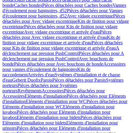
bonde
Caches bondes
Pièces détachées pour Caches bondes
Vannes
d'écoulement pour baignoires, d52
Pièces détachées pour Vannes
d'écoulement pour baignoires, d52
Avec vidage excentrique
Pièces
détachées pour Avec vidage excentrique
Kits de finition pour vidage
excentrique
Pièces détachées pour Kits de finition pour vidage
excentrique
Avec vidage excentrique et arrivée d'eau
Pièces
détachées pour Avec vidage excentrique et arrivée d'eau
Kits de
finition pour vidage excentrique et arrivée d'eau
Pièces détachées
pour Kits de finition pour vidage excentrique et arrivée d'eau
A
déclenchement par pression PushControl
Pièces détachées pour A
déclenchement par pression PushControl
Avec bouchons de
bonde
Pièces détachées pour Avec bouchons de bonde
Accessoires
pour vannes d'écoulement de baignoires
Kits de
raccordement
Arrivées d'eau
Systèmes d'installation et de chasse
d'eau
Geberit Duofix
Parois
Pièces détachées pour Parois
Systèmes
porteurs
Pièces détachées pour Systèmes
porteurs
Revêtements
Accessoires
Pièces détachées pour
Accessoires
Eléments d'installation
Pièces détachées pour Eléments
d'installation
Eléments d'installation pour WC
Pièces détachées pour
Eléments d'installation pour WC
Eléments d'installation pour
lavabos
Pièces détachées pour Eléments d'installation pour
lavabos
Eléments d'installation pour bidets
Pièces détachées pour
Eléments d'installation pour bidets
Eléments d'installation pour
urinoirs
Pièces détachées pour Eléments d'installation pour