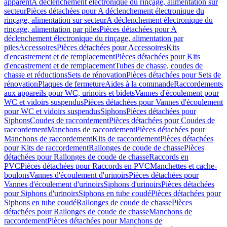
apparent
A déclenchement électronique du rinçage, alimentation sur
secteur
Pièces détachées pour A déclenchement électronique du
rinçage, alimentation sur secteur
A déclenchement électronique du
rinçage, alimentation par piles
Pièces détachées pour A
déclenchement électronique du rinçage, alimentation par
piles
Accessoires
Pièces détachées pour Accessoires
Kits
d'encastrement et de remplacement
Pièces détachées pour Kits
d'encastrement et de remplacement
Tubes de chasse, coudes de
chasse et réductions
Sets de rénovation
Pièces détachées pour Sets de
rénovation
Plaques de fermeture
Aides à la commande
Raccordements
aux appareils pour WC, urinoirs et bidets
Vannes d'écoulement pour
WC et vidoirs suspendus
Pièces détachées pour Vannes d'écoulement
pour WC et vidoirs suspendus
Siphons
Pièces détachées pour
Siphons
Coudes de raccordement
Pièces détachées pour Coudes de
raccordement
Manchons de raccordement
Pièces détachées pour
Manchons de raccordement
Kits de raccordement
Pièces détachées
pour Kits de raccordement
Rallonges de coude de chasse
Pièces
détachées pour Rallonges de coude de chasse
Raccords en
PVC
Pièces détachées pour Raccords en PVC
Manchettes et cache-
boulons
Vannes d'écoulement d'urinoirs
Pièces détachées pour
Vannes d'écoulement d'urinoirs
Siphons d'urinoirs
Pièces détachées
pour Siphons d'urinoirs
Siphons en tube coudé
Pièces détachées pour
Siphons en tube coudé
Rallonges de coude de chasse
Pièces
détachées pour Rallonges de coude de chasse
Manchons de
raccordement
Pièces détachées pour Manchons de