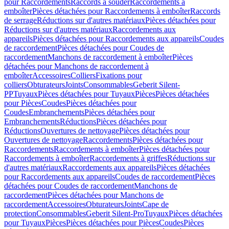
pour Raccordements
Raccords à souder
Raccordements à
emboîter
Pièces détachées pour Raccordements à emboîter
Raccords
de serrage
Réductions sur d'autres matériaux
Pièces détachées pour
Réductions sur d'autres matériaux
Raccordements aux
appareils
Pièces détachées pour Raccordements aux appareils
Coudes
de raccordement
Pièces détachées pour Coudes de
raccordement
Manchons de raccordement à emboîter
Pièces
détachées pour Manchons de raccordement à
emboîter
Accessoires
Colliers
Fixations pour
colliers
Obturateurs
Joints
Consommables
Geberit Silent-
PP
Tuyaux
Pièces détachées pour Tuyaux
Pièces
Pièces détachées
pour Pièces
Coudes
Pièces détachées pour
Coudes
Embranchements
Pièces détachées pour
Embranchements
Réductions
Pièces détachées pour
Réductions
Ouvertures de nettoyage
Pièces détachées pour
Ouvertures de nettoyage
Raccordements
Pièces détachées pour
Raccordements
Raccordements à emboîter
Pièces détachées pour
Raccordements à emboîter
Raccordements à griffes
Réductions sur
d'autres matériaux
Raccordements aux appareils
Pièces détachées
pour Raccordements aux appareils
Coudes de raccordement
Pièces
détachées pour Coudes de raccordement
Manchons de
raccordement
Pièces détachées pour Manchons de
raccordement
Accessoires
Obturateurs
Joints
Cape de
protection
Consommables
Geberit Silent-Pro
Tuyaux
Pièces détachées
pour Tuyaux
Pièces
Pièces détachées pour Pièces
Coudes
Pièces