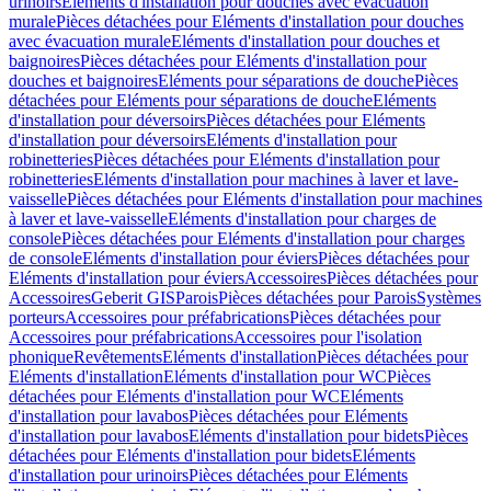
urinoirs
Eléments d'installation pour douches avec évacuation
murale
Pièces détachées pour Eléments d'installation pour douches
avec évacuation murale
Eléments d'installation pour douches et
baignoires
Pièces détachées pour Eléments d'installation pour
douches et baignoires
Eléments pour séparations de douche
Pièces
détachées pour Eléments pour séparations de douche
Eléments
d'installation pour déversoirs
Pièces détachées pour Eléments
d'installation pour déversoirs
Eléments d'installation pour
robinetteries
Pièces détachées pour Eléments d'installation pour
robinetteries
Eléments d'installation pour machines à laver et lave-
vaisselle
Pièces détachées pour Eléments d'installation pour machines
à laver et lave-vaisselle
Eléments d'installation pour charges de
console
Pièces détachées pour Eléments d'installation pour charges
de console
Eléments d'installation pour éviers
Pièces détachées pour
Eléments d'installation pour éviers
Accessoires
Pièces détachées pour
Accessoires
Geberit GIS
Parois
Pièces détachées pour Parois
Systèmes
porteurs
Accessoires pour préfabrications
Pièces détachées pour
Accessoires pour préfabrications
Accessoires pour l'isolation
phonique
Revêtements
Eléments d'installation
Pièces détachées pour
Eléments d'installation
Eléments d'installation pour WC
Pièces
détachées pour Eléments d'installation pour WC
Eléments
d'installation pour lavabos
Pièces détachées pour Eléments
d'installation pour lavabos
Eléments d'installation pour bidets
Pièces
détachées pour Eléments d'installation pour bidets
Eléments
d'installation pour urinoirs
Pièces détachées pour Eléments