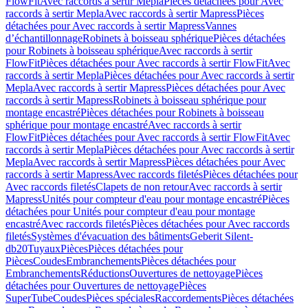
FlowFit
Avec raccords à sertir Mepla
Pièces détachées pour Avec
raccords à sertir Mepla
Avec raccords à sertir Mapress
Pièces
détachées pour Avec raccords à sertir Mapress
Vannes
d’échantillonnage
Robinets à boisseau sphérique
Pièces détachées
pour Robinets à boisseau sphérique
Avec raccords à sertir
FlowFit
Pièces détachées pour Avec raccords à sertir FlowFit
Avec
raccords à sertir Mepla
Pièces détachées pour Avec raccords à sertir
Mepla
Avec raccords à sertir Mapress
Pièces détachées pour Avec
raccords à sertir Mapress
Robinets à boisseau sphérique pour
montage encastré
Pièces détachées pour Robinets à boisseau
sphérique pour montage encastré
Avec raccords à sertir
FlowFit
Pièces détachées pour Avec raccords à sertir FlowFit
Avec
raccords à sertir Mepla
Pièces détachées pour Avec raccords à sertir
Mepla
Avec raccords à sertir Mapress
Pièces détachées pour Avec
raccords à sertir Mapress
Avec raccords filetés
Pièces détachées pour
Avec raccords filetés
Clapets de non retour
Avec raccords à sertir
Mapress
Unités pour compteur d'eau pour montage encastré
Pièces
détachées pour Unités pour compteur d'eau pour montage
encastré
Avec raccords filetés
Pièces détachées pour Avec raccords
filetés
Systèmes d'évacuation des bâtiments
Geberit Silent-
db20
Tuyaux
Pièces
Pièces détachées pour
Pièces
Coudes
Embranchements
Pièces détachées pour
Embranchements
Réductions
Ouvertures de nettoyage
Pièces
détachées pour Ouvertures de nettoyage
Pièces
SuperTube
Coudes
Pièces spéciales
Raccordements
Pièces détachées