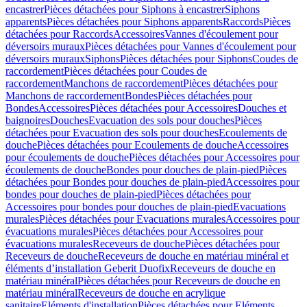
encastrer
Pièces détachées pour Siphons à encastrer
Siphons
apparents
Pièces détachées pour Siphons apparents
Raccords
Pièces
détachées pour Raccords
Accessoires
Vannes d'écoulement pour
déversoirs muraux
Pièces détachées pour Vannes d'écoulement pour
déversoirs muraux
Siphons
Pièces détachées pour Siphons
Coudes de
raccordement
Pièces détachées pour Coudes de
raccordement
Manchons de raccordement
Pièces détachées pour
Manchons de raccordement
Bondes
Pièces détachées pour
Bondes
Accessoires
Pièces détachées pour Accessoires
Douches et
baignoires
Douches
Evacuation des sols pour douches
Pièces
détachées pour Evacuation des sols pour douches
Ecoulements de
douche
Pièces détachées pour Ecoulements de douche
Accessoires
pour écoulements de douche
Pièces détachées pour Accessoires pour
écoulements de douche
Bondes pour douches de plain-pied
Pièces
détachées pour Bondes pour douches de plain-pied
Accessoires pour
bondes pour douches de plain-pied
Pièces détachées pour
Accessoires pour bondes pour douches de plain-pied
Evacuations
murales
Pièces détachées pour Evacuations murales
Accessoires pour
évacuations murales
Pièces détachées pour Accessoires pour
évacuations murales
Receveurs de douche
Pièces détachées pour
Receveurs de douche
Receveurs de douche en matériau minéral et
éléments d’installation Geberit Duofix
Receveurs de douche en
matériau minéral
Pièces détachées pour Receveurs de douche en
matériau minéral
Receveurs de douche en acrylique
sanitaire
Eléments d'installation
Pièces détachées pour Eléments