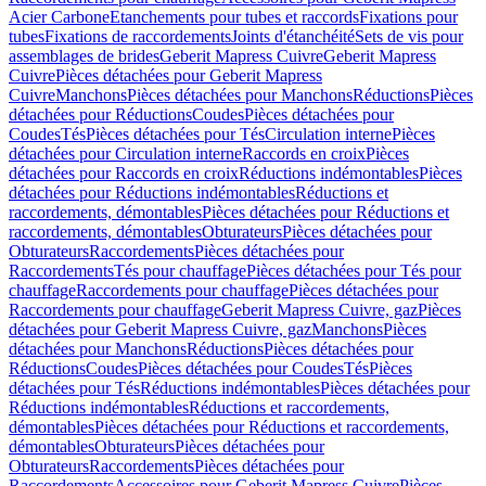
Acier Carbone
Etanchements pour tubes et raccords
Fixations pour
tubes
Fixations de raccordements
Joints d'étanchéité
Sets de vis pour
assemblages de brides
Geberit Mapress Cuivre
Geberit Mapress
Cuivre
Pièces détachées pour Geberit Mapress
Cuivre
Manchons
Pièces détachées pour Manchons
Réductions
Pièces
détachées pour Réductions
Coudes
Pièces détachées pour
Coudes
Tés
Pièces détachées pour Tés
Circulation interne
Pièces
détachées pour Circulation interne
Raccords en croix
Pièces
détachées pour Raccords en croix
Réductions indémontables
Pièces
détachées pour Réductions indémontables
Réductions et
raccordements, démontables
Pièces détachées pour Réductions et
raccordements, démontables
Obturateurs
Pièces détachées pour
Obturateurs
Raccordements
Pièces détachées pour
Raccordements
Tés pour chauffage
Pièces détachées pour Tés pour
chauffage
Raccordements pour chauffage
Pièces détachées pour
Raccordements pour chauffage
Geberit Mapress Cuivre, gaz
Pièces
détachées pour Geberit Mapress Cuivre, gaz
Manchons
Pièces
détachées pour Manchons
Réductions
Pièces détachées pour
Réductions
Coudes
Pièces détachées pour Coudes
Tés
Pièces
détachées pour Tés
Réductions indémontables
Pièces détachées pour
Réductions indémontables
Réductions et raccordements,
démontables
Pièces détachées pour Réductions et raccordements,
démontables
Obturateurs
Pièces détachées pour
Obturateurs
Raccordements
Pièces détachées pour
Raccordements
Accessoires pour Geberit Mapress Cuivre
Pièces