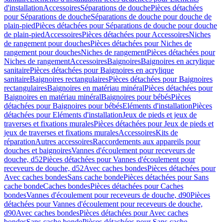
d'installation
Accessoires
Séparations de douche
Pièces détachées
pour Séparations de douche
Séparations de douche pour douche de
plain-pied
Pièces détachées pour Séparations de douche pour douche
de plain-pied
Accessoires
Pièces détachées pour Accessoires
Niches
de rangement pour douches
Pièces détachées pour Niches de
rangement pour douches
Niches de rangement
Pièces détachées pour
Niches de rangement
Accessoires
Baignoires
Baignoires en acrylique
sanitaire
Pièces détachées pour Baignoires en acrylique
sanitaire
Baignoires rectangulaires
Pièces détachées pour Baignoires
rectangulaires
Baignoires en matériau minéral
Pièces détachées pour
Baignoires en matériau minéral
Baignoires pour bébés
Pièces
détachées pour Baignoires pour bébés
Eléments d'installation
Pièces
détachées pour Eléments d'installation
Jeux de pieds et jeux de
traverses et fixations murales
Pièces détachées pour Jeux de pieds et
jeux de traverses et fixations murales
Accessoires
Kits de
réparation
Autres accessoires
Raccordements aux appareils pour
douches et baignoires
Vannes d'écoulement pour receveurs de
douche, d52
Pièces détachées pour Vannes d'écoulement pour
receveurs de douche, d52
Avec caches bondes
Pièces détachées pour
Avec caches bondes
Sans cache bonde
Pièces détachées pour Sans
cache bonde
Caches bondes
Pièces détachées pour Caches
bondes
Vannes d'écoulement pour receveurs de douche, d90
Pièces
détachées pour Vannes d'écoulement pour receveurs de douche,
d90
Avec caches bondes
Pièces détachées pour Avec caches
bondes
Sans cache bonde
Pièces détachées pour Sans cache