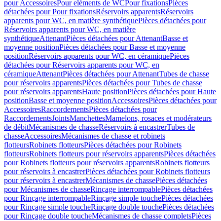
pour Accessoires
Pour eléments de WC
Pour fixations
Pièces
détachées pour Pour fixations
Réservoirs apparents
Réservoirs
apparents pour WC, en matière synthétique
Pièces détachées pour
Réservoirs apparents pour WC, en matière
synthétique
Attenant
Pièces détachées pour Attenant
Basse et
moyenne position
Pièces détachées pour Basse et moyenne
position
Réservoirs apparents pour WC, en céramique
Pièces
détachées pour Réservoirs apparents pour WC, en
céramique
Attenant
Pièces détachées pour Attenant
Tubes de chasse
pour réservoirs apparents
Pièces détachées pour Tubes de chasse
pour réservoirs apparents
Haute position
Pièces détachées pour Haute
position
Basse et moyenne position
Accessoires
Pièces détachées pour
Accessoires
Raccordements
Pièces détachées pour
Raccordements
Joints
Manchettes
Mamelons, rosaces et modérateurs
de débit
Mécanismes de chasse
Réservoirs à encastrer
Tubes de
chasse
Accessoires
Mécanismes de chasse et robinets
flotteurs
Robinets flotteurs
Pièces détachées pour Robinets
flotteurs
Robinets flotteurs pour réservoirs apparents
Pièces détachées
pour Robinets flotteurs pour réservoirs apparents
Robinets flotteurs
pour réservoirs à encastrer
Pièces détachées pour Robinets flotteurs
pour réservoirs à encastrer
Mécanismes de chasse
Pièces détachées
pour Mécanismes de chasse
Rinçage interrompable
Pièces détachées
pour Rinçage interrompable
Rinçage simple touche
Pièces détachées
pour Rinçage simple touche
Rinçage double touche
Pièces détachées
pour Rinçage double touche
Mécanismes de chasse complets
Pièces