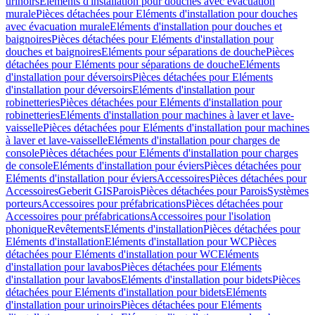
urinoirs
Eléments d'installation pour douches avec évacuation
murale
Pièces détachées pour Eléments d'installation pour douches
avec évacuation murale
Eléments d'installation pour douches et
baignoires
Pièces détachées pour Eléments d'installation pour
douches et baignoires
Eléments pour séparations de douche
Pièces
détachées pour Eléments pour séparations de douche
Eléments
d'installation pour déversoirs
Pièces détachées pour Eléments
d'installation pour déversoirs
Eléments d'installation pour
robinetteries
Pièces détachées pour Eléments d'installation pour
robinetteries
Eléments d'installation pour machines à laver et lave-
vaisselle
Pièces détachées pour Eléments d'installation pour machines
à laver et lave-vaisselle
Eléments d'installation pour charges de
console
Pièces détachées pour Eléments d'installation pour charges
de console
Eléments d'installation pour éviers
Pièces détachées pour
Eléments d'installation pour éviers
Accessoires
Pièces détachées pour
Accessoires
Geberit GIS
Parois
Pièces détachées pour Parois
Systèmes
porteurs
Accessoires pour préfabrications
Pièces détachées pour
Accessoires pour préfabrications
Accessoires pour l'isolation
phonique
Revêtements
Eléments d'installation
Pièces détachées pour
Eléments d'installation
Eléments d'installation pour WC
Pièces
détachées pour Eléments d'installation pour WC
Eléments
d'installation pour lavabos
Pièces détachées pour Eléments
d'installation pour lavabos
Eléments d'installation pour bidets
Pièces
détachées pour Eléments d'installation pour bidets
Eléments
d'installation pour urinoirs
Pièces détachées pour Eléments