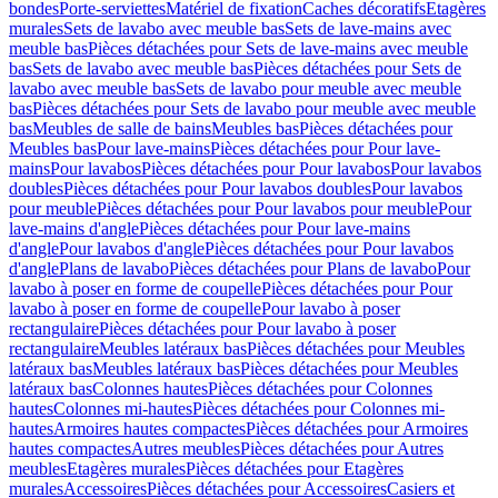
bondes
Porte-serviettes
Matériel de fixation
Caches décoratifs
Etagères
murales
Sets de lavabo avec meuble bas
Sets de lave-mains avec
meuble bas
Pièces détachées pour Sets de lave-mains avec meuble
bas
Sets de lavabo avec meuble bas
Pièces détachées pour Sets de
lavabo avec meuble bas
Sets de lavabo pour meuble avec meuble
bas
Pièces détachées pour Sets de lavabo pour meuble avec meuble
bas
Meubles de salle de bains
Meubles bas
Pièces détachées pour
Meubles bas
Pour lave-mains
Pièces détachées pour Pour lave-
mains
Pour lavabos
Pièces détachées pour Pour lavabos
Pour lavabos
doubles
Pièces détachées pour Pour lavabos doubles
Pour lavabos
pour meuble
Pièces détachées pour Pour lavabos pour meuble
Pour
lave-mains d'angle
Pièces détachées pour Pour lave-mains
d'angle
Pour lavabos d'angle
Pièces détachées pour Pour lavabos
d'angle
Plans de lavabo
Pièces détachées pour Plans de lavabo
Pour
lavabo à poser en forme de coupelle
Pièces détachées pour Pour
lavabo à poser en forme de coupelle
Pour lavabo à poser
rectangulaire
Pièces détachées pour Pour lavabo à poser
rectangulaire
Meubles latéraux bas
Pièces détachées pour Meubles
latéraux bas
Meubles latéraux bas
Pièces détachées pour Meubles
latéraux bas
Colonnes hautes
Pièces détachées pour Colonnes
hautes
Colonnes mi-hautes
Pièces détachées pour Colonnes mi-
hautes
Armoires hautes compactes
Pièces détachées pour Armoires
hautes compactes
Autres meubles
Pièces détachées pour Autres
meubles
Etagères murales
Pièces détachées pour Etagères
murales
Accessoires
Pièces détachées pour Accessoires
Casiers et