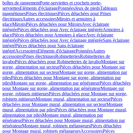
boîtes de rangement
Porte-serviettes et crochets porte-
serviettes
Eléments d'éclairage
Poignées
Jeux de pieds
Tableaux
magnétiques
Prises électriques
Pièces détachées pour Prises
électriques
Autres accessoires
Miroirs et armoires à
glace
Miroirs
Pièces détachées pour Miroirs
Avec éclairage
intégrée
Pièces détachées pour Avec éclairage intégrée
Armoires à
glace
Pièces détachées pour Armoires à glace
Avec éclairage
intégrée
Pièces détachées pour Avec éclairage intégrée
Sans éclairage
intégré
Pièces détachées pour Sans éclairage
intégré
Accessoires
Eléments d'éclairage
Poignées
Autres
accessoires
Prises électriques
Robinetteries
Robinetteries de
lavabo
Pièces détachées pour Robinetteries de lavabo
Montage sur
gorge, alimentation sur secteur
Pièces détachées pour Montage sur
gorge, alimentation sur secteur
Montage sur gorge, alimentation par
piles
Pièces détachées pour Montage sur gorge, alimentation par
piles
Montage sur gorge, alimentation par générateur
Pièces détachées
pour Montage sur gorge, alimentation par générateur
Montage sur
gorge, robinets mitigeurs
Pièces détachées pour Montage sur gorge,
robinets mitigeurs
Montage mural, alimentation sur secteur
Pièces
détachées pour Montage mural, alimentation sur secteur
Montage
mural, alimentation par piles
Pièces détachées pour Montage mural,
alimentation par piles
Montage mural, alimentation par
générateur
Pièces détachées pour Montage mural, alimentation par
générateur
Montage mural, robinets mélangeurs
Pièces détachées
pour Montage mural, robinets mélangeurs
Accessoires
Pièces