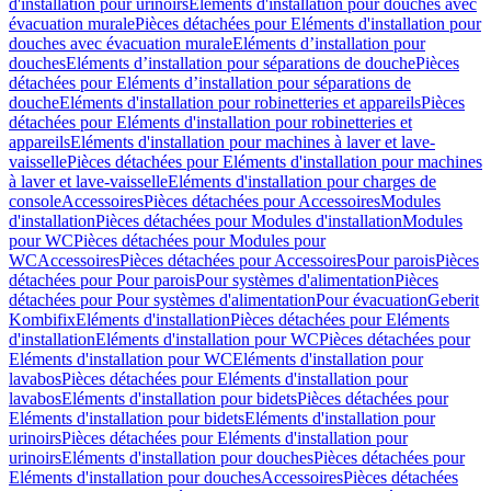
d'installation pour urinoirs
Eléments d'installation pour douches avec
évacuation murale
Pièces détachées pour Eléments d'installation pour
douches avec évacuation murale
Eléments d’installation pour
douches
Eléments d’installation pour séparations de douche
Pièces
détachées pour Eléments d’installation pour séparations de
douche
Eléments d'installation pour robinetteries et appareils
Pièces
détachées pour Eléments d'installation pour robinetteries et
appareils
Eléments d'installation pour machines à laver et lave-
vaisselle
Pièces détachées pour Eléments d'installation pour machines
à laver et lave-vaisselle
Eléments d'installation pour charges de
console
Accessoires
Pièces détachées pour Accessoires
Modules
d'installation
Pièces détachées pour Modules d'installation
Modules
pour WC
Pièces détachées pour Modules pour
WC
Accessoires
Pièces détachées pour Accessoires
Pour parois
Pièces
détachées pour Pour parois
Pour systèmes d'alimentation
Pièces
détachées pour Pour systèmes d'alimentation
Pour évacuation
Geberit
Kombifix
Eléments d'installation
Pièces détachées pour Eléments
d'installation
Eléments d'installation pour WC
Pièces détachées pour
Eléments d'installation pour WC
Eléments d'installation pour
lavabos
Pièces détachées pour Eléments d'installation pour
lavabos
Eléments d'installation pour bidets
Pièces détachées pour
Eléments d'installation pour bidets
Eléments d'installation pour
urinoirs
Pièces détachées pour Eléments d'installation pour
urinoirs
Eléments d'installation pour douches
Pièces détachées pour
Eléments d'installation pour douches
Accessoires
Pièces détachées