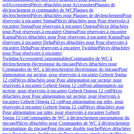
sol
Accessoires
Pièces détachées pour Accessoires
Plaques de
déclenchement et commandes de WC
Plaques de
déclenchement
Pièces détachées pour Plaques de déclenchement
Pour
réservoirs à encastrer Sigma
Pièces détachées pour Pour réservoirs à
encastrer Sigma
Pour réservoirs à encastrer Omega
Pièces détachées
pour Pour réservoirs à encastrer Omega
Pour réservoirs à encastrer
Kappa
Pièces détachées pour Pour réservoirs à encastrer Kappa
Pour
réservoirs à encastrer Delta
Pièces détachées pour Pour réservoirs à
encastrer Delta
Pour réservoirs à encastrer Twinline
Pièces détachées
pour Pour réservoirs à encastrer
Twinline
Accessoires
Consommables
Commandes de WC à
déclenchement électronique du rinçage
Pièces détachées pour
Commandes de WC à déclenchement électronique du rinçage
Pour
alimentation sur secteur, pour réservoirs à encastrer Geberit Sigma
12 cm
Pièces détachées pour Pour alimentation sur secteur, pour
réservoirs à encastrer Geberit Sigma 12 cm
Pour alimentation sur
secteur, pour réservoirs à encastrer Geberit Omega 12 cm
Pièces
détachées pour Pour alimentation sur secteur, pour réservoirs à
encastrer Geberit Omega 12 cm
Pour alimentation par piles, pour
réservoirs à encastrer Geberit Sigma 12 cm
Pièces détachées pour
Pour alimentation par piles, pour réservoirs à encastrer Geberit
Sigma 12 cm
Commandes de WC à déclenchement pneumatique du
rinçage
Pièces détachées pour Commandes de WC à déclenchement
pneumatique du rinçage
Pour rinçage double touche
Pièces détachées
pour Pour rinçage double touche
Pour rinçage simple touche
Pièces