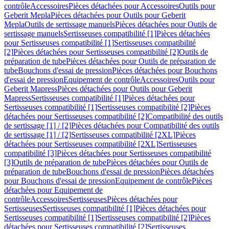
contrôle
Accessoires
Pièces détachées pour Accessoires
Outils pour
Geberit Mepla
Pièces détachées pour Outils pour Geberit
Mepla
Outils de sertissage manuels
Pièces détachées pour Outils de
sertissage manuels
Sertisseuses compatibilité [1]
Pièces détachées
pour Sertisseuses compatibilité [1]
Sertisseuses compatibilité
[2]
Pièces détachées pour Sertisseuses compatibilité [2]
Outils de
préparation de tube
Pièces détachées pour Outils de préparation de
tube
Bouchons d'essai de pression
Pièces détachées pour Bouchons
d'essai de pression
Equipement de contrôle
Accessoires
Outils pour
Geberit Mapress
Pièces détachées pour Outils pour Geberit
Mapress
Sertisseuses compatibilité [1]
Pièces détachées pour
Sertisseuses compatibilité [1]
Sertisseuses compatibilité [2]
Pièces
détachées pour Sertisseuses compatibilité [2]
Compatibilité des outils
de sertissage [1] / [2]
Pièces détachées pour Compatibilité des outils
de sertissage [1] / [2]
Sertisseuses compatibilité [2XL]
Pièces
détachées pour Sertisseuses compatibilité [2XL]
Sertisseuses
compatibilité [3]
Pièces détachées pour Sertisseuses compatibilité
[3]
Outils de préparation de tube
Pièces détachées pour Outils de
préparation de tube
Bouchons d'essai de pression
Pièces détachées
pour Bouchons d'essai de pression
Equipement de contrôle
Pièces
détachées pour Equipement de
contrôle
Accessoires
Sertisseuses
Pièces détachées pour
Sertisseuses
Sertisseuses compatibilité [1]
Pièces détachées pour
Sertisseuses compatibilité [1]
Sertisseuses compatibilité [2]
Pièces
détachées pour Sertisseuses compatibilité [2]
Sertisseuses