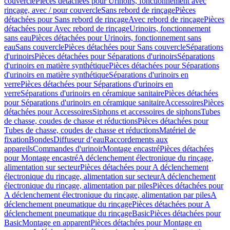
couvercle
Pièces détachées pour Urinoirs, fonctionnement avec
rinçage, avec / pour couvercle
Sans rebord de rinçage
Pièces
détachées pour Sans rebord de rinçage
Avec rebord de rinçage
Pièces
détachées pour Avec rebord de rinçage
Urinoirs, fonctionnement
sans eau
Pièces détachées pour Urinoirs, fonctionnement sans
eau
Sans couvercle
Pièces détachées pour Sans couvercle
Séparations
d'urinoirs
Pièces détachées pour Séparations d'urinoirs
Séparations
d'urinoirs en matière synthétique
Pièces détachées pour Séparations
d'urinoirs en matière synthétique
Séparations d'urinoirs en
verre
Pièces détachées pour Séparations d'urinoirs en
verre
Séparations d'urinoirs en céramique sanitaire
Pièces détachées
pour Séparations d'urinoirs en céramique sanitaire
Accessoires
Pièces
détachées pour Accessoires
Siphons et accessoires de siphons
Tubes
de chasse, coudes de chasse et réductions
Pièces détachées pour
Tubes de chasse, coudes de chasse et réductions
Matériel de
fixation
Bondes
Diffuseur d’eau
Raccordements aux
appareils
Commandes d'urinoir
Montage encastré
Pièces détachées
pour Montage encastré
A déclenchement électronique du rinçage,
alimentation sur secteur
Pièces détachées pour A déclenchement
électronique du rinçage, alimentation sur secteur
A déclenchement
électronique du rinçage, alimentation par piles
Pièces détachées pour
A déclenchement électronique du rinçage, alimentation par piles
A
déclenchement pneumatique du rinçage
Pièces détachées pour A
déclenchement pneumatique du rinçage
Basic
Pièces détachées pour
Basic
Montage en apparent
Pièces détachées pour Montage en