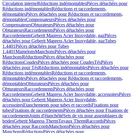
Circulation interne
Réductions indémontables
Pièces détachées pour
Réductions indémontables
Réductions et raccordements,
démontables
Pièces détachées pour Réductions et raccordements,
démontables
Compensateurs
Pièces détachées pour
Compensateurs
Obturateurs
Pièces détachées pour
Obturateurs
Raccordements
Pièces détachées pour
Raccordements
Geberit Mapress Acier Inoxydable, gaz
Pièces
détachées pour Geberit Mapress Acier Inoxydable, gaz
Tubes
1.4401
Pièces détachées pour Tubes
1.4401
Mamelons
Manchons
Pièces détachées pour
Manchons
Réductions
Pièces détachées pour
Réductions
Coudes
Pièces détachées pour Coudes
Tés
Pièces
détachées pour Tés
Réductions indémontables
Pièces détachées pour
Réductions indémontables
Réductions et raccordements,
démontables
Pièces détachées pour Réductions et raccordements,
démontables
Obturateurs
Pièces détachées pour
Obturateurs
Raccordements
Pièces détachées pour
Raccordements
Geberit Mapress Acier Inoxydable, accessoires
Pièces
détachées pour Geberit Mapress Acier Inoxydable,
accessoires
Etanchements pour tubes et raccords
Fixations pour
tubes
Fixations de raccordements
Pièces détachées pour Fixations de
raccordements
Joints d'étanchéité
Sets de vis pour assemblages de
brides
Geberit Mapress Therm
Tuyaux Therm
Raccords
Pièces
détachées pour Raccords
Manchons
Pièces détachées pour
Manchons
Réductions
Pièces détachées pour