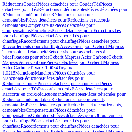
Réductions
Coudes
Pièces détachées pour Coudes
Tés
Pièces
détachées pour Tés
Réductions indémontables
Pièces détachées pour
Réductions indémontables
Réductions et raccords,
démontables
Pièces détachées pour Réductions et raccords,
démontables
Compensateurs
Pièces détachées pour
Compensateurs
Fermetures
Pièces détachées pour Fermetures
Tés
pour chauffage
Pièces détachées pour Tés pour
chauffage
Raccordements pour chauffage
Pièces détachées pour
Raccordements pour chauffage
Accessoires pour Geberit Mapress
Therm
Joints d'étanchéité
Sets de vis pour assemblages à
bride
Fixations pour tubes
Geberit Mapress Acier Carbone
Geberit
Mapress Acier Carbone
Pièces détachées pour Geberit Mapress
Acier Carbone
Tuyaux 1.0034
Tuyaux
1.0215
Mamelons
Manchons
Pièces détachées pour
Manchons
Réductions
Pièces détachées pour
Réductions
Coudes
Pièces détachées pour Coudes
Tés
Pièces
détachées pour Tés
Raccords en croix
Pièces détachées pour
Raccords en croix
Réductions indémontables
Pièces détachées pour
Réductions indémontables
Réductions et raccordements,
démontables
Pièces détachées pour Réductions et raccordements,
démontables
Compensateurs
Pièces détachées pour
Compensateurs
Obturateurs
Pièces détachées pour Obturateurs
Tés
pour chauffage
Pièces détachées pour Tés pour
chauffage
Raccordements pour chauffage
Pièces détachées pour
Raccordements pour chauffage
Accessoires pour Geberit Mapress