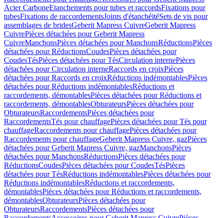
Acier Carbone
Etanchements pour tubes et raccords
Fixations pour
tubes
Fixations de raccordements
Joints d'étanchéité
Sets de vis pour
assemblages de brides
Geberit Mapress Cuivre
Geberit Mapress
Cuivre
Pièces détachées pour Geberit Mapress
Cuivre
Manchons
Pièces détachées pour Manchons
Réductions
Pièces
détachées pour Réductions
Coudes
Pièces détachées pour
Coudes
Tés
Pièces détachées pour Tés
Circulation interne
Pièces
détachées pour Circulation interne
Raccords en croix
Pièces
détachées pour Raccords en croix
Réductions indémontables
Pièces
détachées pour Réductions indémontables
Réductions et
raccordements, démontables
Pièces détachées pour Réductions et
raccordements, démontables
Obturateurs
Pièces détachées pour
Obturateurs
Raccordements
Pièces détachées pour
Raccordements
Tés pour chauffage
Pièces détachées pour Tés pour
chauffage
Raccordements pour chauffage
Pièces détachées pour
Raccordements pour chauffage
Geberit Mapress Cuivre, gaz
Pièces
détachées pour Geberit Mapress Cuivre, gaz
Manchons
Pièces
détachées pour Manchons
Réductions
Pièces détachées pour
Réductions
Coudes
Pièces détachées pour Coudes
Tés
Pièces
détachées pour Tés
Réductions indémontables
Pièces détachées pour
Réductions indémontables
Réductions et raccordements,
démontables
Pièces détachées pour Réductions et raccordements,
démontables
Obturateurs
Pièces détachées pour
Obturateurs
Raccordements
Pièces détachées pour
Raccordements
Accessoires pour Geberit Mapress Cuivre
Pièces