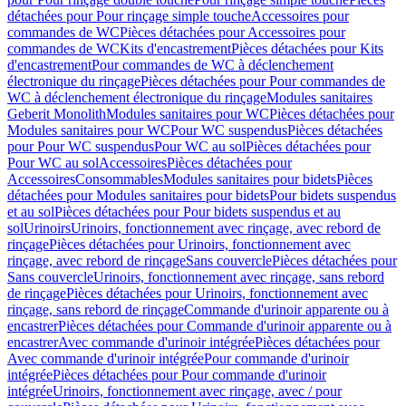
détachées pour Pour rinçage simple touche
Accessoires pour
commandes de WC
Pièces détachées pour Accessoires pour
commandes de WC
Kits d'encastrement
Pièces détachées pour Kits
d'encastrement
Pour commandes de WC à déclenchement
électronique du rinçage
Pièces détachées pour Pour commandes de
WC à déclenchement électronique du rinçage
Modules sanitaires
Geberit Monolith
Modules sanitaires pour WC
Pièces détachées pour
Modules sanitaires pour WC
Pour WC suspendus
Pièces détachées
pour Pour WC suspendus
Pour WC au sol
Pièces détachées pour
Pour WC au sol
Accessoires
Pièces détachées pour
Accessoires
Consommables
Modules sanitaires pour bidets
Pièces
détachées pour Modules sanitaires pour bidets
Pour bidets suspendus
et au sol
Pièces détachées pour Pour bidets suspendus et au
sol
Urinoirs
Urinoirs, fonctionnement avec rinçage, avec rebord de
rinçage
Pièces détachées pour Urinoirs, fonctionnement avec
rinçage, avec rebord de rinçage
Sans couvercle
Pièces détachées pour
Sans couvercle
Urinoirs, fonctionnement avec rinçage, sans rebord
de rinçage
Pièces détachées pour Urinoirs, fonctionnement avec
rinçage, sans rebord de rinçage
Commande d'urinoir apparente ou à
encastrer
Pièces détachées pour Commande d'urinoir apparente ou à
encastrer
Avec commande d'urinoir intégrée
Pièces détachées pour
Avec commande d'urinoir intégrée
Pour commande d'urinoir
intégrée
Pièces détachées pour Pour commande d'urinoir
intégrée
Urinoirs, fonctionnement avec rinçage, avec / pour