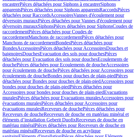
encastrer
Pièces détachées pour Siphons à encastrer
Siphons
apparents
Pièces détachées pour Siphons apparents
Raccords
Pièces
détachées pour Raccords
Accessoires
Vannes d'écoulement pour
déversoirs muraux
Pièces détachées pour Vannes d'écoulement pour
déversoirs muraux
Siphons
Pièces détachées pour Siphons
Coudes de
raccordement
Pièces détachées pour Coudes de
raccordement
Manchons de raccordement
Pièces détachées pour
Manchons de raccordement
Bondes
Pièces détachées pour
Bondes
Accessoires
Pièces détachées pour Accessoires
Douches et
baignoires
Douches
Evacuation des sols pour douches
Pièces
détachées pour Evacuation des sols pour douches
Ecoulements de
douche
Pièces détachées pour Ecoulements de douche
Accessoires
pour écoulements de douche
Pièces détachées pour Accessoires pour
écoulements de douche
Bondes pour douches de plain-pied
Pièces
détachées pour Bondes pour douches de plain-pied
Accessoires pour
bondes pour douches de plain-pied
Pièces détachées pour
Accessoires pour bondes pour douches de plain-pied
Evacuations
murales
Pièces détachées pour Evacuations murales
Accessoires pour
évacuations murales
Pièces détachées pour Accessoires pour
évacuations murales
Receveurs de douche
Pièces détachées pour
Receveurs de douche
Receveurs de douche en matériau minéral et
éléments d’installation Geberit Duofix
Receveurs de douche en
matériau minéral
Pièces détachées pour Receveurs de douche en
matériau minéral
Receveurs de douche en acrylique
sanitaire
Eléments d'installation
Pièces détachées pour Eléments