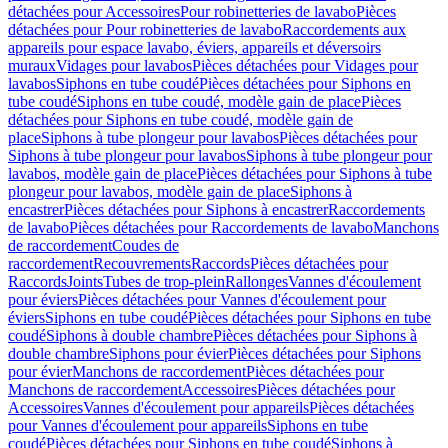
détachées pour Accessoires
Pour robinetteries de lavabo
Pièces
détachées pour Pour robinetteries de lavabo
Raccordements aux
appareils pour espace lavabo, éviers, appareils et déversoirs
muraux
Vidages pour lavabos
Pièces détachées pour Vidages pour
lavabos
Siphons en tube coudé
Pièces détachées pour Siphons en
tube coudé
Siphons en tube coudé, modèle gain de place
Pièces
détachées pour Siphons en tube coudé, modèle gain de
place
Siphons à tube plongeur pour lavabos
Pièces détachées pour
Siphons à tube plongeur pour lavabos
Siphons à tube plongeur pour
lavabos, modèle gain de place
Pièces détachées pour Siphons à tube
plongeur pour lavabos, modèle gain de place
Siphons à
encastrer
Pièces détachées pour Siphons à encastrer
Raccordements
de lavabo
Pièces détachées pour Raccordements de lavabo
Manchons
de raccordement
Coudes de
raccordement
Recouvrements
Raccords
Pièces détachées pour
Raccords
Joints
Tubes de trop-plein
Rallonges
Vannes d'écoulement
pour éviers
Pièces détachées pour Vannes d'écoulement pour
éviers
Siphons en tube coudé
Pièces détachées pour Siphons en tube
coudé
Siphons à double chambre
Pièces détachées pour Siphons à
double chambre
Siphons pour évier
Pièces détachées pour Siphons
pour évier
Manchons de raccordement
Pièces détachées pour
Manchons de raccordement
Accessoires
Pièces détachées pour
Accessoires
Vannes d'écoulement pour appareils
Pièces détachées
pour Vannes d'écoulement pour appareils
Siphons en tube
coudé
Pièces détachées pour Siphons en tube coudé
Siphons à