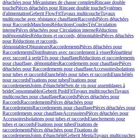
détachées pour Mécanismes de chasse complets
Rinçage double
touche
Pièces détachées pour Rinçage double touche
Systèmes
d'alimentation
Geberit FlowFit
Tuyaux multicouche
Tuyaux
multicouche avec résistance chauffante
Raccords
Pièces détachées
pour Raccords
Manchons
Réductions
Coudes
Tés
Circulation
interne
Pièces détachées pour Circulation interne
Réductions
indémontables
Réductions et raccords, démontables
Pièces détachées
pour Réductions et raccords,
démontables
Obturateurs
Raccordements
Pièces détachées pour
Raccordements
Distributeurs avec raccordement à visser
Répartiteur
avec raccord à sertir
Tés pour chauffage
Réductions et raccordements
pour chauffage, démontables
Raccordements pour chauffage
Pièces
détachées pour Raccordements pour chauffage
Accessoires
Isolations
pour tubes et raccords
Etanchéités pour tubes et raccords
Etanchéités
pour raccords
Fixations pour tubes
Fixations pour
raccordements
Joints d'étanchéité
Sets de vis pour assemblages à
bride
Consommables
Geberit PushFit
Tuyaux multicouches
Tuyaux
multicouches pour chauffage
Raccords
Pièces détachées pour
Raccords
Raccordements
Pièces détachées pour
Raccordements
Raccordements pour chauffage
Pièces détachées pour
Raccordements pour chauffage
Accessoires
Pièces détachées pour
Accessoires
Isolations pour tubes et raccords
Etanchements pour
tubes et raccords
Fixations pour tubes
Fixations de
raccordements
Pièces détachées pour Fixations de
raccordements
Joints d'étanchéité
Geberit Mepla
Tuyaux multicouches