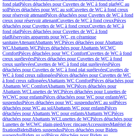
fond plat
Pièces détachées pour Cuvettes de WC à fond plat
WC au
sol
Pièces détachées pour WC au sol
Cuvettes de WC à fond creux
pour réservoir attenant
Pièces détachées pour Cuvettes de WC à fond
creux pour réservoir attenant
Cuvettes de WC à fond creux
Pièces
détachées pour Cuvettes de WC à fond creux
Cuvettes de WC à
fond plat
Pièces détachées pour Cuvettes de WC à fond
plat
Réservoirs apparents pour WC, en céramique
sanitaire
Attenant
Abattants WC
Pièces détachées pour Abattants
WC
Abattants WC
Pièces détachées pour Abattants WC
WC
Comfort
Pièces détachées pour WC Comfort
Cuvettes de WC à fond
creux surélevées
Pièces détachées pour Cuvettes de WC à fond
creux surélevées
Cuvettes de WC à fond plat surélevées
Pièces
détachées pour Cuvettes de WC à fond plat surélevées
Cuvettes de
WC à fond creux rallongées
Pièces détachées pour Cuvettes de WC
à fond creux rallongées
Abattants WC Comfort
Pièces détachées pour
Abattants WC Comfort
Abattants WC
Pièces détachées pour
Abattants WC
Lunettes de WC
Pièces détachées pour Lunettes de
WC
WC pour enfants
Pièces détachées pour WC pour enfants
WC
suspendus
Pièces détachées pour WC suspendus
WC au sol
Pièces
détachées pour WC au sol
Abattants WC pour enfants
Pièces
détachées pour Abattants WC pour enfants
Abattants WC
Pièces
détachées pour Abattants WC
Lunettes de WC
Pièces détachées pour
Lunettes de WC
WC plain-pied
Avec rinçage
Accessoires
Matériel de
fixation
Bidets
Bidets suspendus
Pièces détachées pour Bidets
suspendus
Bidets au sol
Pièces détachées pour Bidets au