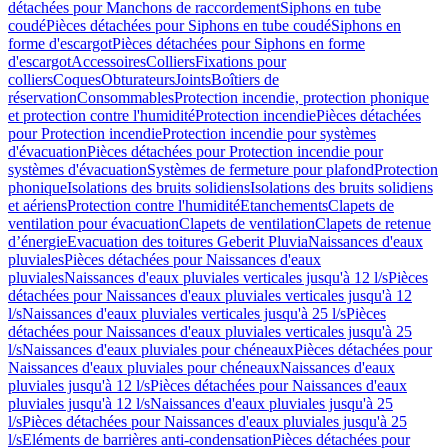
détachées pour Manchons de raccordement
Siphons en tube
coudé
Pièces détachées pour Siphons en tube coudé
Siphons en
forme d'escargot
Pièces détachées pour Siphons en forme
d'escargot
Accessoires
Colliers
Fixations pour
colliers
Coques
Obturateurs
Joints
Boîtiers de
réservation
Consommables
Protection incendie, protection phonique
et protection contre l'humidité
Protection incendie
Pièces détachées
pour Protection incendie
Protection incendie pour systèmes
d'évacuation
Pièces détachées pour Protection incendie pour
systèmes d'évacuation
Systèmes de fermeture pour plafond
Protection
phonique
Isolations des bruits solidiens
Isolations des bruits solidiens
et aériens
Protection contre l'humidité
Etanchements
Clapets de
ventilation pour évacuation
Clapets de ventilation
Clapets de retenue
d’énergie
Evacuation des toitures Geberit Pluvia
Naissances d'eaux
pluviales
Pièces détachées pour Naissances d'eaux
pluviales
Naissances d'eaux pluviales verticales jusqu'à 12 l/s
Pièces
détachées pour Naissances d'eaux pluviales verticales jusqu'à 12
l/s
Naissances d'eaux pluviales verticales jusqu'à 25 l/s
Pièces
détachées pour Naissances d'eaux pluviales verticales jusqu'à 25
l/s
Naissances d'eaux pluviales pour chéneaux
Pièces détachées pour
Naissances d'eaux pluviales pour chéneaux
Naissances d'eaux
pluviales jusqu'à 12 l/s
Pièces détachées pour Naissances d'eaux
pluviales jusqu'à 12 l/s
Naissances d'eaux pluviales jusqu'à 25
l/s
Pièces détachées pour Naissances d'eaux pluviales jusqu'à 25
l/s
Eléments de barrières anti-condensation
Pièces détachées pour