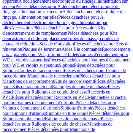
apparent
A déclenchement électronique du rinçage, alimentation sur
secteur
Pièces détachées pour A déclenchement électronique du
rinçage, alimentation sur secteur
A déclenchement électronique du
rinçage, alimentation par piles
Pièces détachées pour A
déclenchement électronique du rinçage, alimentation par
piles
Accessoires
Pièces détachées pour Accessoires
Kits
d'encastrement et de remplacement
Pièces détachées pour Kits
d'encastrement et de remplacement
Tubes de chasse, coudes de
chasse et réductions
Sets de rénovation
Pièces détachées pour Sets de
rénovation
Plaques de fermeture
Aides à la commande
Raccordements
aux appareils pour WC, urinoirs et bidets
Vannes d'écoulement pour
WC et vidoirs suspendus
Pièces détachées pour Vannes d'écoulement
pour WC et vidoirs suspendus
Siphons
Pièces détachées pour
Siphons
Coudes de raccordement
Pièces détachées pour Coudes de
raccordement
Manchons de raccordement
Pièces détachées pour
Manchons de raccordement
Kits de raccordement
Pièces détachées
pour Kits de raccordement
Rallonges de coude de chasse
Pièces
détachées pour Rallonges de coude de chasse
Raccords en
PVC
Pièces détachées pour Raccords en PVC
Manchettes et cache-
boulons
Vannes d'écoulement d'urinoirs
Pièces détachées pour
Vannes d'écoulement d'urinoirs
Siphons d'urinoirs
Pièces détachées
pour Siphons d'urinoirs
Siphons en tube coudé
Pièces détachées pour
Siphons en tube coudé
Rallonges de coude de chasse
Pièces
détachées pour Rallonges de coude de chasse
Manchons de
raccordement
Pièces détachées pour Manchons de