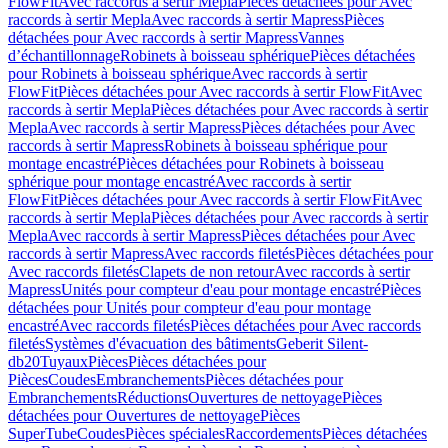
FlowFit
Avec raccords à sertir Mepla
Pièces détachées pour Avec
raccords à sertir Mepla
Avec raccords à sertir Mapress
Pièces
détachées pour Avec raccords à sertir Mapress
Vannes
d’échantillonnage
Robinets à boisseau sphérique
Pièces détachées
pour Robinets à boisseau sphérique
Avec raccords à sertir
FlowFit
Pièces détachées pour Avec raccords à sertir FlowFit
Avec
raccords à sertir Mepla
Pièces détachées pour Avec raccords à sertir
Mepla
Avec raccords à sertir Mapress
Pièces détachées pour Avec
raccords à sertir Mapress
Robinets à boisseau sphérique pour
montage encastré
Pièces détachées pour Robinets à boisseau
sphérique pour montage encastré
Avec raccords à sertir
FlowFit
Pièces détachées pour Avec raccords à sertir FlowFit
Avec
raccords à sertir Mepla
Pièces détachées pour Avec raccords à sertir
Mepla
Avec raccords à sertir Mapress
Pièces détachées pour Avec
raccords à sertir Mapress
Avec raccords filetés
Pièces détachées pour
Avec raccords filetés
Clapets de non retour
Avec raccords à sertir
Mapress
Unités pour compteur d'eau pour montage encastré
Pièces
détachées pour Unités pour compteur d'eau pour montage
encastré
Avec raccords filetés
Pièces détachées pour Avec raccords
filetés
Systèmes d'évacuation des bâtiments
Geberit Silent-
db20
Tuyaux
Pièces
Pièces détachées pour
Pièces
Coudes
Embranchements
Pièces détachées pour
Embranchements
Réductions
Ouvertures de nettoyage
Pièces
détachées pour Ouvertures de nettoyage
Pièces
SuperTube
Coudes
Pièces spéciales
Raccordements
Pièces détachées