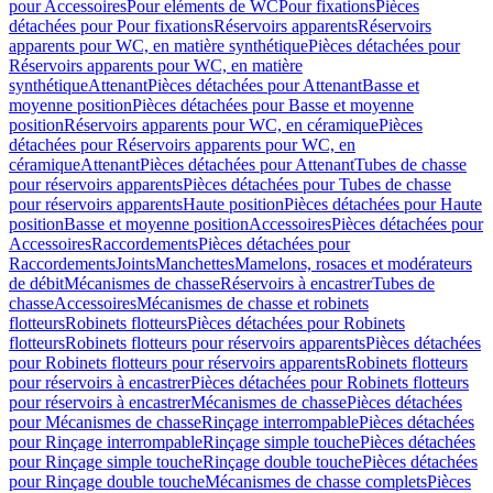
pour Accessoires
Pour eléments de WC
Pour fixations
Pièces
détachées pour Pour fixations
Réservoirs apparents
Réservoirs
apparents pour WC, en matière synthétique
Pièces détachées pour
Réservoirs apparents pour WC, en matière
synthétique
Attenant
Pièces détachées pour Attenant
Basse et
moyenne position
Pièces détachées pour Basse et moyenne
position
Réservoirs apparents pour WC, en céramique
Pièces
détachées pour Réservoirs apparents pour WC, en
céramique
Attenant
Pièces détachées pour Attenant
Tubes de chasse
pour réservoirs apparents
Pièces détachées pour Tubes de chasse
pour réservoirs apparents
Haute position
Pièces détachées pour Haute
position
Basse et moyenne position
Accessoires
Pièces détachées pour
Accessoires
Raccordements
Pièces détachées pour
Raccordements
Joints
Manchettes
Mamelons, rosaces et modérateurs
de débit
Mécanismes de chasse
Réservoirs à encastrer
Tubes de
chasse
Accessoires
Mécanismes de chasse et robinets
flotteurs
Robinets flotteurs
Pièces détachées pour Robinets
flotteurs
Robinets flotteurs pour réservoirs apparents
Pièces détachées
pour Robinets flotteurs pour réservoirs apparents
Robinets flotteurs
pour réservoirs à encastrer
Pièces détachées pour Robinets flotteurs
pour réservoirs à encastrer
Mécanismes de chasse
Pièces détachées
pour Mécanismes de chasse
Rinçage interrompable
Pièces détachées
pour Rinçage interrompable
Rinçage simple touche
Pièces détachées
pour Rinçage simple touche
Rinçage double touche
Pièces détachées
pour Rinçage double touche
Mécanismes de chasse complets
Pièces