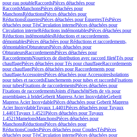
pour eau potable
Raccords
Pièces détachées pour
Raccords
Manchons
Pièces détachées pour
Manchons
Réductions
Pièces détachées pour
Réductions
Équerres
Pièces détachées pour Équerres
Tés
Pièces
détachées pour Tés
Circulation interne
Pièces détachées pour
Circulation interne
Réductions indémontables
Pièces détachées pour
Réductions indémontables
Réductions et raccordements,
démontables
Pièces détachées pour Réductions et raccordements,
démontables
Obturateurs
Pièces détachées pour
Obturateurs
Raccordements
Pièces détachées pour
Raccordements
Nourrices de distribution avec raccord fileté
Tés pour
chauffage
Pièces détachées pour Tés pour chauffage
Raccordements
pour chauffage
Pièces détachées pour Raccordements pour
chauffage
Accessoires
Pièces détachées pour Accessoires
Isolations
pour tubes et raccords
Etanchements pour tubes et raccords
Fixations
pour tubes
Fixations de raccordements
Pièces détachées pour
Fixations de raccordements
Joints d'étanchéité
Sets de vis pour
assemblages à bride
Geberit Mapress Acier Inoxydable
Geberit
Mapress Acier Inoxydable
Pièces détachées pour Geberit Mapress
Acier Inoxydable
Tuyaux 1.4401
Pièces détachées pour Tuyaux
1.4401
Tuyaux 1.4521
Pièces détachées pour Tuyaux
1.4521
Mamelons
Manchons
Pièces détachées pour
Manchons
Réductions
Pièces détachées pour
Réductions
Coudes
Pièces détachées pour Coudes
Tés
Pièces
détachées pour Tés
Circulation interne
Pièces détachées pour