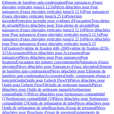
Eléments de barrières anti-condensation
Pour naissances d'eaux
pluviales verticales jusqu'à 12 l/s
Pièces détachées pour Pour
naissances d'eaux pluviales verticales jusqu'à 12 l/s
Pour naissances
d'eaux pluviales verticales jusqu'à 25 l/s
Protection
incendie
Protection incendie pour systèmes d'évacuation
Trop-pleins
de sécurité
Pièces détachées pour Trop-pleins de sécurité
Pour
naissances d'eaux pluviales verticales jusqu'à 12 l/s
Pièces détachées
pour Pour naissances d'eaux pluviales verticales jusqu'à 12 l/s
Pour
naissances d'eaux pluviales verticales jusqu'à 25 l/s
Pièces détachées
pour Pour naissances d'eaux pluviales verticales jusqu'à 25
l/s
Fixations
Système de fixation d40–200
Système de fixation d250–
315
Accessoires
Pièces détachées pour Accessoires
Pour
naissances
Pièces détachées pour Pour naissances
Pour
fixations
Evacuation des toitures conventionnelle
Naissances d'eaux
pluviales
Pièces détachées pour Naissances d'eaux pluviales
Eléments
de barrières anti-condensation
Pièces détachées pour Eléments de
barrières anti-condensation
Accessoires
Outils, composants réseau et
logiciels
Outils
Outils pour Geberit FlowFit
Pièces détachées pour
Outils pour Geberit FlowFit
Outils de sertissage manuels
Pièces
détachées pour Outils de sertissage manuels
Sertisseuses
compatibilité [1]
Pièces détachées pour Sertisseuses compatibilité
[1]
Sertisseuses compatibilité [2]
Pièces détachées pour Sertisseuses
compatibilité [2]
Outils de préparation de tube
Pièces détachées pour
Outils de préparation de tube
Bouchons d'essai de pression
Pièces
détachées pour Bouchons d'essai de pression
Equipements de