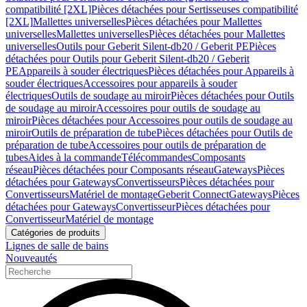
compatibilité [2XL]
Pièces détachées pour Sertisseuses compatibilité
[2XL]
Mallettes universelles
Pièces détachées pour Mallettes
universelles
Mallettes universelles
Pièces détachées pour Mallettes
universelles
Outils pour Geberit Silent-db20 / Geberit PE
Pièces
détachées pour Outils pour Geberit Silent-db20 / Geberit
PE
Appareils à souder électriques
Pièces détachées pour Appareils à
souder électriques
Accessoires pour appareils à souder
électriques
Outils de soudage au miroir
Pièces détachées pour Outils
de soudage au miroir
Accessoires pour outils de soudage au
miroir
Pièces détachées pour Accessoires pour outils de soudage au
miroir
Outils de préparation de tube
Pièces détachées pour Outils de
préparation de tube
Accessoires pour outils de préparation de
tubes
Aides à la commande
Télécommandes
Composants
réseau
Pièces détachées pour Composants réseau
Gateways
Pièces
détachées pour Gateways
Convertisseurs
Pièces détachées pour
Convertisseurs
Matériel de montage
Geberit Connect
Gateways
Pièces
détachées pour Gateways
Convertisseur
Pièces détachées pour
Convertisseur
Matériel de montage
Catégories de produits
Lignes de salle de bains
Nouveautés