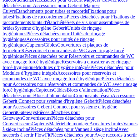
détachées pour Accessoires pour Geberit Mapress
Cuivre
Etanchements pour tubes et raccords
Fixations pour
tubes
Fixations de raccordements
Pièces détachées pour Fixations de
raccordements
Joints d'étanchéité
Sets de vis pour assemblages de
brides
Système d'hygiène Geberit
Unités de rinçage
hygiéniques
Pièces détachées pour Unités de rinçage
hygiéniques
Accessoires pour unités de rinçage
hygiéniques
Capteurs
Câbles
Couvertures et plaques de
fermeture
Réservoirs et commandes de WC avec rinçage forcé
hygiénique
Pièces détachées pour Réservoirs et commandes de WC
avec rinçage forcé hygiénique
Réservoirs à encastrer avec rinçage
forcé hygiénique
Modules d’hygiène intégrés
Pièces détachées pour
Modules d’hygiène intégrés
Accessoires pour réservoirs et
commandes de WC avec rinçage forcé hygiénique
Pièces détachées
pour Accessoires pour réservoirs et commandes de WC avec rinçage
forcé hygiénique
Capteurs
Câbles
Blocs d’alimentation
Pièces
détachées pour Blocs d’alimentation
Composants réseau
Accessoires
Geberit Connect pour système d'hygiène Geberit
Pièces détachées
pour Accessoires Geberit Connect pour système d'hygiène
Geberit
Gateways
Pièces détachées pour
Gateways
Convertisseurs
Pièces détachées pour
Convertisseurs
Capteurs
Matériel de montage
Armatures brutes
Vannes
à siège incliné
Pièces détachées pour Vannes à siège incliné
Avec
raccords à sertir FlowFit
Pièces détachées pour Avec raccords à sertir