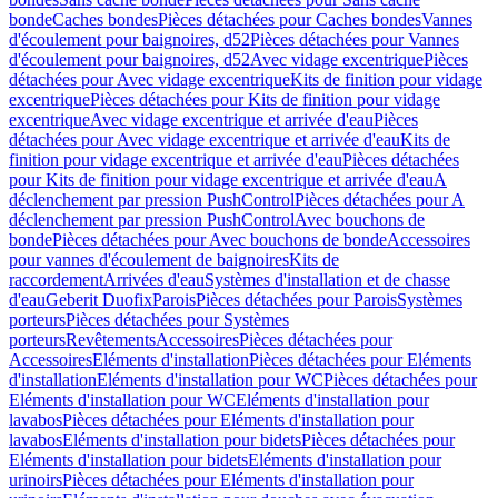
bonde
Caches bondes
Pièces détachées pour Caches bondes
Vannes
d'écoulement pour baignoires, d52
Pièces détachées pour Vannes
d'écoulement pour baignoires, d52
Avec vidage excentrique
Pièces
détachées pour Avec vidage excentrique
Kits de finition pour vidage
excentrique
Pièces détachées pour Kits de finition pour vidage
excentrique
Avec vidage excentrique et arrivée d'eau
Pièces
détachées pour Avec vidage excentrique et arrivée d'eau
Kits de
finition pour vidage excentrique et arrivée d'eau
Pièces détachées
pour Kits de finition pour vidage excentrique et arrivée d'eau
A
déclenchement par pression PushControl
Pièces détachées pour A
déclenchement par pression PushControl
Avec bouchons de
bonde
Pièces détachées pour Avec bouchons de bonde
Accessoires
pour vannes d'écoulement de baignoires
Kits de
raccordement
Arrivées d'eau
Systèmes d'installation et de chasse
d'eau
Geberit Duofix
Parois
Pièces détachées pour Parois
Systèmes
porteurs
Pièces détachées pour Systèmes
porteurs
Revêtements
Accessoires
Pièces détachées pour
Accessoires
Eléments d'installation
Pièces détachées pour Eléments
d'installation
Eléments d'installation pour WC
Pièces détachées pour
Eléments d'installation pour WC
Eléments d'installation pour
lavabos
Pièces détachées pour Eléments d'installation pour
lavabos
Eléments d'installation pour bidets
Pièces détachées pour
Eléments d'installation pour bidets
Eléments d'installation pour
urinoirs
Pièces détachées pour Eléments d'installation pour