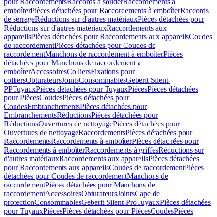
pour Raccordements
Raccords à souder
Raccordements à
emboîter
Pièces détachées pour Raccordements à emboîter
Raccords
de serrage
Réductions sur d'autres matériaux
Pièces détachées pour
Réductions sur d'autres matériaux
Raccordements aux
appareils
Pièces détachées pour Raccordements aux appareils
Coudes
de raccordement
Pièces détachées pour Coudes de
raccordement
Manchons de raccordement à emboîter
Pièces
détachées pour Manchons de raccordement à
emboîter
Accessoires
Colliers
Fixations pour
colliers
Obturateurs
Joints
Consommables
Geberit Silent-
PP
Tuyaux
Pièces détachées pour Tuyaux
Pièces
Pièces détachées
pour Pièces
Coudes
Pièces détachées pour
Coudes
Embranchements
Pièces détachées pour
Embranchements
Réductions
Pièces détachées pour
Réductions
Ouvertures de nettoyage
Pièces détachées pour
Ouvertures de nettoyage
Raccordements
Pièces détachées pour
Raccordements
Raccordements à emboîter
Pièces détachées pour
Raccordements à emboîter
Raccordements à griffes
Réductions sur
d'autres matériaux
Raccordements aux appareils
Pièces détachées
pour Raccordements aux appareils
Coudes de raccordement
Pièces
détachées pour Coudes de raccordement
Manchons de
raccordement
Pièces détachées pour Manchons de
raccordement
Accessoires
Obturateurs
Joints
Cape de
protection
Consommables
Geberit Silent-Pro
Tuyaux
Pièces détachées
pour Tuyaux
Pièces
Pièces détachées pour Pièces
Coudes
Pièces