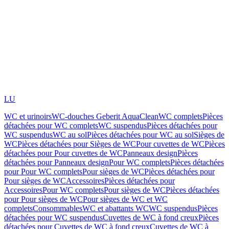
LU
WC et urinoirs
WC-douches Geberit AquaClean
WC complets
Pièces
détachées pour WC complets
WC suspendus
Pièces détachées pour
WC suspendus
WC au sol
Pièces détachées pour WC au sol
Sièges de
WC
Pièces détachées pour Sièges de WC
Pour cuvettes de WC
Pièces
détachées pour Pour cuvettes de WC
Panneaux design
Pièces
détachées pour Panneaux design
Pour WC complets
Pièces détachées
pour Pour WC complets
Pour sièges de WC
Pièces détachées pour
Pour sièges de WC
Accessoires
Pièces détachées pour
Accessoires
Pour WC complets
Pour sièges de WC
Pièces détachées
pour Pour sièges de WC
Pour sièges de WC et WC
complets
Consommables
WC et abattants WC
WC suspendus
Pièces
détachées pour WC suspendus
Cuvettes de WC à fond creux
Pièces
détachées pour Cuvettes de WC à fond creux
Cuvettes de WC à