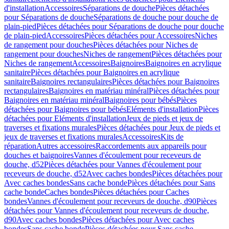
d'installation
Accessoires
Séparations de douche
Pièces détachées
pour Séparations de douche
Séparations de douche pour douche de
plain-pied
Pièces détachées pour Séparations de douche pour douche
de plain-pied
Accessoires
Pièces détachées pour Accessoires
Niches
de rangement pour douches
Pièces détachées pour Niches de
rangement pour douches
Niches de rangement
Pièces détachées pour
Niches de rangement
Accessoires
Baignoires
Baignoires en acrylique
sanitaire
Pièces détachées pour Baignoires en acrylique
sanitaire
Baignoires rectangulaires
Pièces détachées pour Baignoires
rectangulaires
Baignoires en matériau minéral
Pièces détachées pour
Baignoires en matériau minéral
Baignoires pour bébés
Pièces
détachées pour Baignoires pour bébés
Eléments d'installation
Pièces
détachées pour Eléments d'installation
Jeux de pieds et jeux de
traverses et fixations murales
Pièces détachées pour Jeux de pieds et
jeux de traverses et fixations murales
Accessoires
Kits de
réparation
Autres accessoires
Raccordements aux appareils pour
douches et baignoires
Vannes d'écoulement pour receveurs de
douche, d52
Pièces détachées pour Vannes d'écoulement pour
receveurs de douche, d52
Avec caches bondes
Pièces détachées pour
Avec caches bondes
Sans cache bonde
Pièces détachées pour Sans
cache bonde
Caches bondes
Pièces détachées pour Caches
bondes
Vannes d'écoulement pour receveurs de douche, d90
Pièces
détachées pour Vannes d'écoulement pour receveurs de douche,
d90
Avec caches bondes
Pièces détachées pour Avec caches
bondes
Sans cache bonde
Pièces détachées pour Sans cache