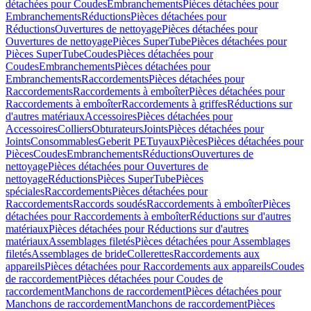
détachées pour Coudes
Embranchements
Pièces détachées pour
Embranchements
Réductions
Pièces détachées pour
Réductions
Ouvertures de nettoyage
Pièces détachées pour
Ouvertures de nettoyage
Pièces SuperTube
Pièces détachées pour
Pièces SuperTube
Coudes
Pièces détachées pour
Coudes
Embranchements
Pièces détachées pour
Embranchements
Raccordements
Pièces détachées pour
Raccordements
Raccordements à emboîter
Pièces détachées pour
Raccordements à emboîter
Raccordements à griffes
Réductions sur
d'autres matériaux
Accessoires
Pièces détachées pour
Accessoires
Colliers
Obturateurs
Joints
Pièces détachées pour
Joints
Consommables
Geberit PE
Tuyaux
Pièces
Pièces détachées pour
Pièces
Coudes
Embranchements
Réductions
Ouvertures de
nettoyage
Pièces détachées pour Ouvertures de
nettoyage
Réductions
Pièces SuperTube
Pièces
spéciales
Raccordements
Pièces détachées pour
Raccordements
Raccords soudés
Raccordements à emboîter
Pièces
détachées pour Raccordements à emboîter
Réductions sur d'autres
matériaux
Pièces détachées pour Réductions sur d'autres
matériaux
Assemblages filetés
Pièces détachées pour Assemblages
filetés
Assemblages de bride
Collerettes
Raccordements aux
appareils
Pièces détachées pour Raccordements aux appareils
Coudes
de raccordement
Pièces détachées pour Coudes de
raccordement
Manchons de raccordement
Pièces détachées pour
Manchons de raccordement
Manchons de raccordement
Pièces