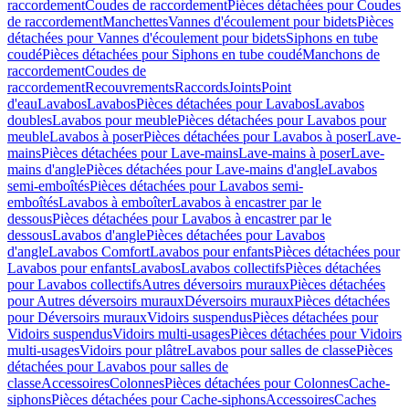
raccordement
Coudes de raccordement
Pièces détachées pour Coudes
de raccordement
Manchettes
Vannes d'écoulement pour bidets
Pièces
détachées pour Vannes d'écoulement pour bidets
Siphons en tube
coudé
Pièces détachées pour Siphons en tube coudé
Manchons de
raccordement
Coudes de
raccordement
Recouvrements
Raccords
Joints
Point
d'eau
Lavabos
Lavabos
Pièces détachées pour Lavabos
Lavabos
doubles
Lavabos pour meuble
Pièces détachées pour Lavabos pour
meuble
Lavabos à poser
Pièces détachées pour Lavabos à poser
Lave-
mains
Pièces détachées pour Lave-mains
Lave-mains à poser
Lave-
mains d'angle
Pièces détachées pour Lave-mains d'angle
Lavabos
semi-emboîtés
Pièces détachées pour Lavabos semi-
emboîtés
Lavabos à emboîter
Lavabos à encastrer par le
dessous
Pièces détachées pour Lavabos à encastrer par le
dessous
Lavabos d'angle
Pièces détachées pour Lavabos
d'angle
Lavabos Comfort
Lavabos pour enfants
Pièces détachées pour
Lavabos pour enfants
Lavabos
Lavabos collectifs
Pièces détachées
pour Lavabos collectifs
Autres déversoirs muraux
Pièces détachées
pour Autres déversoirs muraux
Déversoirs muraux
Pièces détachées
pour Déversoirs muraux
Vidoirs suspendus
Pièces détachées pour
Vidoirs suspendus
Vidoirs multi-usages
Pièces détachées pour Vidoirs
multi-usages
Vidoirs pour plâtre
Lavabos pour salles de classe
Pièces
détachées pour Lavabos pour salles de
classe
Accessoires
Colonnes
Pièces détachées pour Colonnes
Cache-
siphons
Pièces détachées pour Cache-siphons
Accessoires
Caches