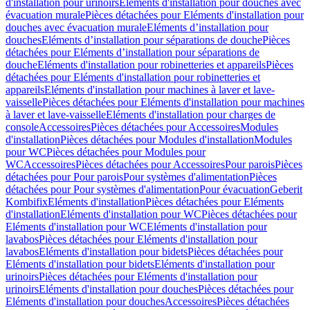
d'installation pour urinoirs
Eléments d'installation pour douches avec
évacuation murale
Pièces détachées pour Eléments d'installation pour
douches avec évacuation murale
Eléments d’installation pour
douches
Eléments d’installation pour séparations de douche
Pièces
détachées pour Eléments d’installation pour séparations de
douche
Eléments d'installation pour robinetteries et appareils
Pièces
détachées pour Eléments d'installation pour robinetteries et
appareils
Eléments d'installation pour machines à laver et lave-
vaisselle
Pièces détachées pour Eléments d'installation pour machines
à laver et lave-vaisselle
Eléments d'installation pour charges de
console
Accessoires
Pièces détachées pour Accessoires
Modules
d'installation
Pièces détachées pour Modules d'installation
Modules
pour WC
Pièces détachées pour Modules pour
WC
Accessoires
Pièces détachées pour Accessoires
Pour parois
Pièces
détachées pour Pour parois
Pour systèmes d'alimentation
Pièces
détachées pour Pour systèmes d'alimentation
Pour évacuation
Geberit
Kombifix
Eléments d'installation
Pièces détachées pour Eléments
d'installation
Eléments d'installation pour WC
Pièces détachées pour
Eléments d'installation pour WC
Eléments d'installation pour
lavabos
Pièces détachées pour Eléments d'installation pour
lavabos
Eléments d'installation pour bidets
Pièces détachées pour
Eléments d'installation pour bidets
Eléments d'installation pour
urinoirs
Pièces détachées pour Eléments d'installation pour
urinoirs
Eléments d'installation pour douches
Pièces détachées pour
Eléments d'installation pour douches
Accessoires
Pièces détachées