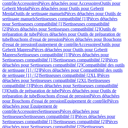
contrôle
Accessoires
Pièces détachées pour Accessoires
Outils pour
Geberit Mepla
Pièces détachées pour Outils pour Geberit
Mepla
Outils de sertissage manuels
Pièces détachées pour Outils de
sertissage manuels
Sertisseuses compatibilité [1]
Pièces détachées
pour Sertisseuses compatibilité [1]
Sertisseuses compatibilité
[2]
Pièces détachées pour Sertisseuses compatibilité [2]
Outils de
préparation de tube
Pièces détachées pour Outils de préparation de
tube
Bouchons d'essai de pression
Pièces détachées pour Bouchons
d'essai de pression
Equipement de contrôle
Accessoires
Outils pour
Geberit Mapress
Pièces détachées pour Outils pour Geberit
Mapress
Sertisseuses compatibilité [1]
Pièces détachées pour
Sertisseuses compatibilité [1]
Sertisseuses compatibilité [2]
Pièces
détachées pour Sertisseuses compatibilité [2]
Compatibilité des outils
de sertissage [1] / [2]
Pièces détachées pour Compatibilité des outils
de sertissage [1] / [2]
Sertisseuses compatibilité [2XL]
Pièces
détachées pour Sertisseuses compatibilité [2XL]
Sertisseuses
compatibilité [3]
Pièces détachées pour Sertisseuses compatibilité
[3]
Outils de préparation de tube
Pièces détachées pour Outils de
préparation de tube
Bouchons d'essai de pression
Pièces détachées
pour Bouchons d'essai de pression
Equipement de contrôle
Pièces
détachées pour Equipement de
contrôle
Accessoires
Sertisseuses
Pièces détachées pour
Sertisseuses
Sertisseuses compatibilité [1]
Pièces détachées pour
Sertisseuses compatibilité [1]
Sertisseuses compatibilité [2]
Pièces
détachées pour Sertisseuses compatibilité [2]
Sertisseuses