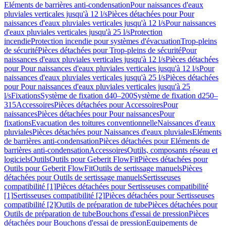
Eléments de barrières anti-condensation
Pour naissances d'eaux
pluviales verticales jusqu'à 12 l/s
Pièces détachées pour Pour
naissances d'eaux pluviales verticales jusqu'à 12 l/s
Pour naissances
d'eaux pluviales verticales jusqu'à 25 l/s
Protection
incendie
Protection incendie pour systèmes d'évacuation
Trop-pleins
de sécurité
Pièces détachées pour Trop-pleins de sécurité
Pour
naissances d'eaux pluviales verticales jusqu'à 12 l/s
Pièces détachées
pour Pour naissances d'eaux pluviales verticales jusqu'à 12 l/s
Pour
naissances d'eaux pluviales verticales jusqu'à 25 l/s
Pièces détachées
pour Pour naissances d'eaux pluviales verticales jusqu'à 25
l/s
Fixations
Système de fixation d40–200
Système de fixation d250–
315
Accessoires
Pièces détachées pour Accessoires
Pour
naissances
Pièces détachées pour Pour naissances
Pour
fixations
Evacuation des toitures conventionnelle
Naissances d'eaux
pluviales
Pièces détachées pour Naissances d'eaux pluviales
Eléments
de barrières anti-condensation
Pièces détachées pour Eléments de
barrières anti-condensation
Accessoires
Outils, composants réseau et
logiciels
Outils
Outils pour Geberit FlowFit
Pièces détachées pour
Outils pour Geberit FlowFit
Outils de sertissage manuels
Pièces
détachées pour Outils de sertissage manuels
Sertisseuses
compatibilité [1]
Pièces détachées pour Sertisseuses compatibilité
[1]
Sertisseuses compatibilité [2]
Pièces détachées pour Sertisseuses
compatibilité [2]
Outils de préparation de tube
Pièces détachées pour
Outils de préparation de tube
Bouchons d'essai de pression
Pièces
détachées pour Bouchons d'essai de pression
Equipements de