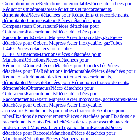
Circulation interne
Réductions indémontables
Pièces détachées pour
Réductions indémontables
Réductions et raccordements,
démontables
Pièces détachées pour Réductions et raccordements,
démontables
Compensateurs
Pièces détachées pour
Compensateurs
Obturateurs
Pièces détachées pour
Obturateurs
Raccordements
Pièces détachées pour
Raccordements
Geberit Mapress Acier Inoxydable, gaz
Pièces
détachées pour Geberit Mapress Acier Inoxydable, gaz
Tubes
1.4401
Pièces détachées pour Tubes
1.4401
Mamelons
Manchons
Pièces détachées pour
Manchons
Réductions
Pièces détachées pour
Réductions
Coudes
Pièces détachées pour Coudes
Tés
Pièces
détachées pour Tés
Réductions indémontables
Pièces détachées pour
Réductions indémontables
Réductions et raccordements,
démontables
Pièces détachées pour Réductions et raccordements,
démontables
Obturateurs
Pièces détachées pour
Obturateurs
Raccordements
Pièces détachées pour
Raccordements
Geberit Mapress Acier Inoxydable, accessoires
Pièces
détachées pour Geberit Mapress Acier Inoxydable,
accessoires
Etanchements pour tubes et raccords
Fixations pour
tubes
Fixations de raccordements
Pièces détachées pour Fixations de
raccordements
Joints d'étanchéité
Sets de vis pour assemblages de
brides
Geberit Mapress Therm
Tuyaux Therm
Raccords
Pièces
détachées pour Raccords
Manchons
Pièces détachées pour
Manchons
Réductions
Pièces détachées pour