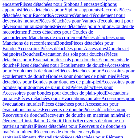
encastrer
Pièces détachées pour Siphons à encastrer
Siphons
apparents
Pièces détachées pour Siphons apparents
Raccords
Pièces
détachées pour Raccords
Accessoires
Vannes d'écoulement pour
déversoirs muraux
Pièces détachées pour Vannes d'écoulement pour
déversoirs muraux
Siphons
Pièces détachées pour Siphons
Coudes de
raccordement
Pièces détachées pour Coudes de
raccordement
Manchons de raccordement
Pièces détachées pour
Manchons de raccordement
Bondes
Pièces détachées pour
Bondes
Accessoires
Pièces détachées pour Accessoires
Douches et
baignoires
Douches
Evacuation des sols pour douches
Pièces
détachées pour Evacuation des sols pour douches
Ecoulements de
douche
Pièces détachées pour Ecoulements de douche
Accessoires
pour écoulements de douche
Pièces détachées pour Accessoires pour
écoulements de douche
Bondes pour douches de plain-pied
Pièces
détachées pour Bondes pour douches de plain-pied
Accessoires pour
bondes pour douches de plain-pied
Pièces détachées pour
Accessoires pour bondes pour douches de plain-pied
Evacuations
murales
Pièces détachées pour Evacuations murales
Accessoires pour
évacuations murales
Pièces détachées pour Accessoires pour
évacuations murales
Receveurs de douche
Pièces détachées pour
Receveurs de douche
Receveurs de douche en matériau minéral et
éléments d’installation Geberit Duofix
Receveurs de douche en
matériau minéral
Pièces détachées pour Receveurs de douche en
matériau minéral
Receveurs de douche en acrylique
sanitaire
Eléments d'installation
Pièces détachées pour Eléments