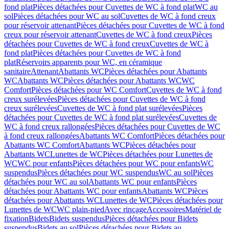
fond plat
Pièces détachées pour Cuvettes de WC à fond plat
WC au
sol
Pièces détachées pour WC au sol
Cuvettes de WC à fond creux
pour réservoir attenant
Pièces détachées pour Cuvettes de WC à fond
creux pour réservoir attenant
Cuvettes de WC à fond creux
Pièces
détachées pour Cuvettes de WC à fond creux
Cuvettes de WC à
fond plat
Pièces détachées pour Cuvettes de WC à fond
plat
Réservoirs apparents pour WC, en céramique
sanitaire
Attenant
Abattants WC
Pièces détachées pour Abattants
WC
Abattants WC
Pièces détachées pour Abattants WC
WC
Comfort
Pièces détachées pour WC Comfort
Cuvettes de WC à fond
creux surélevées
Pièces détachées pour Cuvettes de WC à fond
creux surélevées
Cuvettes de WC à fond plat surélevées
Pièces
détachées pour Cuvettes de WC à fond plat surélevées
Cuvettes de
WC à fond creux rallongées
Pièces détachées pour Cuvettes de WC
à fond creux rallongées
Abattants WC Comfort
Pièces détachées pour
Abattants WC Comfort
Abattants WC
Pièces détachées pour
Abattants WC
Lunettes de WC
Pièces détachées pour Lunettes de
WC
WC pour enfants
Pièces détachées pour WC pour enfants
WC
suspendus
Pièces détachées pour WC suspendus
WC au sol
Pièces
détachées pour WC au sol
Abattants WC pour enfants
Pièces
détachées pour Abattants WC pour enfants
Abattants WC
Pièces
détachées pour Abattants WC
Lunettes de WC
Pièces détachées pour
Lunettes de WC
WC plain-pied
Avec rinçage
Accessoires
Matériel de
fixation
Bidets
Bidets suspendus
Pièces détachées pour Bidets
suspendus
Bidets au sol
Pièces détachées pour Bidets au