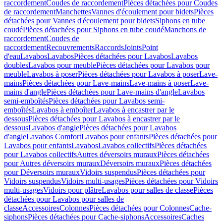
raccordement
Coudes de raccordement
Pièces détachées pour Coudes
de raccordement
Manchettes
Vannes d'écoulement pour bidets
Pièces
détachées pour Vannes d'écoulement pour bidets
Siphons en tube
coudé
Pièces détachées pour Siphons en tube coudé
Manchons de
raccordement
Coudes de
raccordement
Recouvrements
Raccords
Joints
Point
d'eau
Lavabos
Lavabos
Pièces détachées pour Lavabos
Lavabos
doubles
Lavabos pour meuble
Pièces détachées pour Lavabos pour
meuble
Lavabos à poser
Pièces détachées pour Lavabos à poser
Lave-
mains
Pièces détachées pour Lave-mains
Lave-mains à poser
Lave-
mains d'angle
Pièces détachées pour Lave-mains d'angle
Lavabos
semi-emboîtés
Pièces détachées pour Lavabos semi-
emboîtés
Lavabos à emboîter
Lavabos à encastrer par le
dessous
Pièces détachées pour Lavabos à encastrer par le
dessous
Lavabos d'angle
Pièces détachées pour Lavabos
d'angle
Lavabos Comfort
Lavabos pour enfants
Pièces détachées pour
Lavabos pour enfants
Lavabos
Lavabos collectifs
Pièces détachées
pour Lavabos collectifs
Autres déversoirs muraux
Pièces détachées
pour Autres déversoirs muraux
Déversoirs muraux
Pièces détachées
pour Déversoirs muraux
Vidoirs suspendus
Pièces détachées pour
Vidoirs suspendus
Vidoirs multi-usages
Pièces détachées pour Vidoirs
multi-usages
Vidoirs pour plâtre
Lavabos pour salles de classe
Pièces
détachées pour Lavabos pour salles de
classe
Accessoires
Colonnes
Pièces détachées pour Colonnes
Cache-
siphons
Pièces détachées pour Cache-siphons
Accessoires
Caches