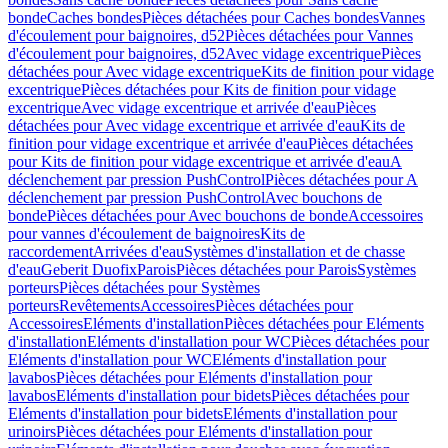
bonde
Caches bondes
Pièces détachées pour Caches bondes
Vannes
d'écoulement pour baignoires, d52
Pièces détachées pour Vannes
d'écoulement pour baignoires, d52
Avec vidage excentrique
Pièces
détachées pour Avec vidage excentrique
Kits de finition pour vidage
excentrique
Pièces détachées pour Kits de finition pour vidage
excentrique
Avec vidage excentrique et arrivée d'eau
Pièces
détachées pour Avec vidage excentrique et arrivée d'eau
Kits de
finition pour vidage excentrique et arrivée d'eau
Pièces détachées
pour Kits de finition pour vidage excentrique et arrivée d'eau
A
déclenchement par pression PushControl
Pièces détachées pour A
déclenchement par pression PushControl
Avec bouchons de
bonde
Pièces détachées pour Avec bouchons de bonde
Accessoires
pour vannes d'écoulement de baignoires
Kits de
raccordement
Arrivées d'eau
Systèmes d'installation et de chasse
d'eau
Geberit Duofix
Parois
Pièces détachées pour Parois
Systèmes
porteurs
Pièces détachées pour Systèmes
porteurs
Revêtements
Accessoires
Pièces détachées pour
Accessoires
Eléments d'installation
Pièces détachées pour Eléments
d'installation
Eléments d'installation pour WC
Pièces détachées pour
Eléments d'installation pour WC
Eléments d'installation pour
lavabos
Pièces détachées pour Eléments d'installation pour
lavabos
Eléments d'installation pour bidets
Pièces détachées pour
Eléments d'installation pour bidets
Eléments d'installation pour
urinoirs
Pièces détachées pour Eléments d'installation pour