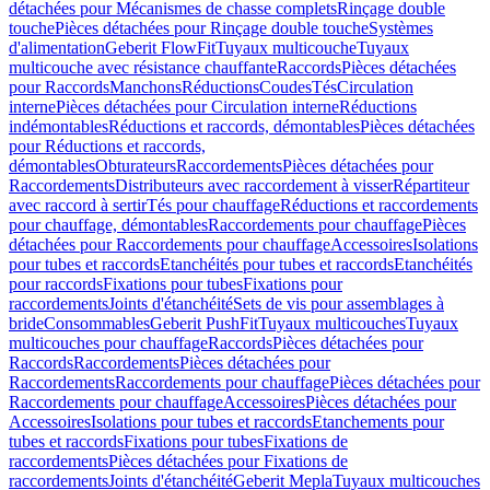
détachées pour Mécanismes de chasse complets
Rinçage double
touche
Pièces détachées pour Rinçage double touche
Systèmes
d'alimentation
Geberit FlowFit
Tuyaux multicouche
Tuyaux
multicouche avec résistance chauffante
Raccords
Pièces détachées
pour Raccords
Manchons
Réductions
Coudes
Tés
Circulation
interne
Pièces détachées pour Circulation interne
Réductions
indémontables
Réductions et raccords, démontables
Pièces détachées
pour Réductions et raccords,
démontables
Obturateurs
Raccordements
Pièces détachées pour
Raccordements
Distributeurs avec raccordement à visser
Répartiteur
avec raccord à sertir
Tés pour chauffage
Réductions et raccordements
pour chauffage, démontables
Raccordements pour chauffage
Pièces
détachées pour Raccordements pour chauffage
Accessoires
Isolations
pour tubes et raccords
Etanchéités pour tubes et raccords
Etanchéités
pour raccords
Fixations pour tubes
Fixations pour
raccordements
Joints d'étanchéité
Sets de vis pour assemblages à
bride
Consommables
Geberit PushFit
Tuyaux multicouches
Tuyaux
multicouches pour chauffage
Raccords
Pièces détachées pour
Raccords
Raccordements
Pièces détachées pour
Raccordements
Raccordements pour chauffage
Pièces détachées pour
Raccordements pour chauffage
Accessoires
Pièces détachées pour
Accessoires
Isolations pour tubes et raccords
Etanchements pour
tubes et raccords
Fixations pour tubes
Fixations de
raccordements
Pièces détachées pour Fixations de
raccordements
Joints d'étanchéité
Geberit Mepla
Tuyaux multicouches