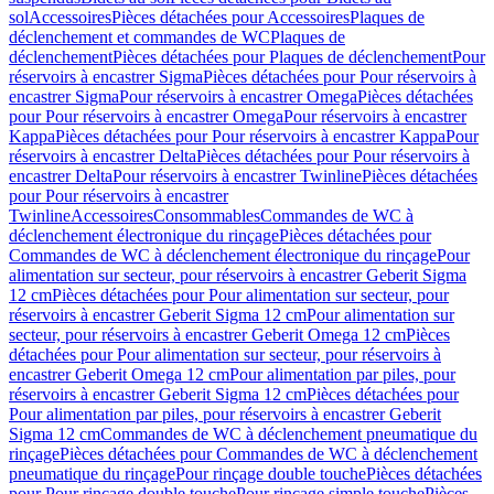
sol
Accessoires
Pièces détachées pour Accessoires
Plaques de
déclenchement et commandes de WC
Plaques de
déclenchement
Pièces détachées pour Plaques de déclenchement
Pour
réservoirs à encastrer Sigma
Pièces détachées pour Pour réservoirs à
encastrer Sigma
Pour réservoirs à encastrer Omega
Pièces détachées
pour Pour réservoirs à encastrer Omega
Pour réservoirs à encastrer
Kappa
Pièces détachées pour Pour réservoirs à encastrer Kappa
Pour
réservoirs à encastrer Delta
Pièces détachées pour Pour réservoirs à
encastrer Delta
Pour réservoirs à encastrer Twinline
Pièces détachées
pour Pour réservoirs à encastrer
Twinline
Accessoires
Consommables
Commandes de WC à
déclenchement électronique du rinçage
Pièces détachées pour
Commandes de WC à déclenchement électronique du rinçage
Pour
alimentation sur secteur, pour réservoirs à encastrer Geberit Sigma
12 cm
Pièces détachées pour Pour alimentation sur secteur, pour
réservoirs à encastrer Geberit Sigma 12 cm
Pour alimentation sur
secteur, pour réservoirs à encastrer Geberit Omega 12 cm
Pièces
détachées pour Pour alimentation sur secteur, pour réservoirs à
encastrer Geberit Omega 12 cm
Pour alimentation par piles, pour
réservoirs à encastrer Geberit Sigma 12 cm
Pièces détachées pour
Pour alimentation par piles, pour réservoirs à encastrer Geberit
Sigma 12 cm
Commandes de WC à déclenchement pneumatique du
rinçage
Pièces détachées pour Commandes de WC à déclenchement
pneumatique du rinçage
Pour rinçage double touche
Pièces détachées
pour Pour rinçage double touche
Pour rinçage simple touche
Pièces