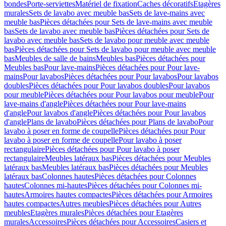
bondes
Porte-serviettes
Matériel de fixation
Caches décoratifs
Etagères
murales
Sets de lavabo avec meuble bas
Sets de lave-mains avec
meuble bas
Pièces détachées pour Sets de lave-mains avec meuble
bas
Sets de lavabo avec meuble bas
Pièces détachées pour Sets de
lavabo avec meuble bas
Sets de lavabo pour meuble avec meuble
bas
Pièces détachées pour Sets de lavabo pour meuble avec meuble
bas
Meubles de salle de bains
Meubles bas
Pièces détachées pour
Meubles bas
Pour lave-mains
Pièces détachées pour Pour lave-
mains
Pour lavabos
Pièces détachées pour Pour lavabos
Pour lavabos
doubles
Pièces détachées pour Pour lavabos doubles
Pour lavabos
pour meuble
Pièces détachées pour Pour lavabos pour meuble
Pour
lave-mains d'angle
Pièces détachées pour Pour lave-mains
d'angle
Pour lavabos d'angle
Pièces détachées pour Pour lavabos
d'angle
Plans de lavabo
Pièces détachées pour Plans de lavabo
Pour
lavabo à poser en forme de coupelle
Pièces détachées pour Pour
lavabo à poser en forme de coupelle
Pour lavabo à poser
rectangulaire
Pièces détachées pour Pour lavabo à poser
rectangulaire
Meubles latéraux bas
Pièces détachées pour Meubles
latéraux bas
Meubles latéraux bas
Pièces détachées pour Meubles
latéraux bas
Colonnes hautes
Pièces détachées pour Colonnes
hautes
Colonnes mi-hautes
Pièces détachées pour Colonnes mi-
hautes
Armoires hautes compactes
Pièces détachées pour Armoires
hautes compactes
Autres meubles
Pièces détachées pour Autres
meubles
Etagères murales
Pièces détachées pour Etagères
murales
Accessoires
Pièces détachées pour Accessoires
Casiers et