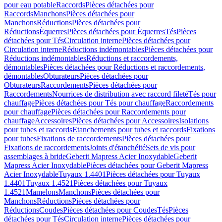
pour eau potable
Raccords
Pièces détachées pour
Raccords
Manchons
Pièces détachées pour
Manchons
Réductions
Pièces détachées pour
Réductions
Équerres
Pièces détachées pour Équerres
Tés
Pièces
détachées pour Tés
Circulation interne
Pièces détachées pour
Circulation interne
Réductions indémontables
Pièces détachées pour
Réductions indémontables
Réductions et raccordements,
démontables
Pièces détachées pour Réductions et raccordements,
démontables
Obturateurs
Pièces détachées pour
Obturateurs
Raccordements
Pièces détachées pour
Raccordements
Nourrices de distribution avec raccord fileté
Tés pour
chauffage
Pièces détachées pour Tés pour chauffage
Raccordements
pour chauffage
Pièces détachées pour Raccordements pour
chauffage
Accessoires
Pièces détachées pour Accessoires
Isolations
pour tubes et raccords
Etanchements pour tubes et raccords
Fixations
pour tubes
Fixations de raccordements
Pièces détachées pour
Fixations de raccordements
Joints d'étanchéité
Sets de vis pour
assemblages à bride
Geberit Mapress Acier Inoxydable
Geberit
Mapress Acier Inoxydable
Pièces détachées pour Geberit Mapress
Acier Inoxydable
Tuyaux 1.4401
Pièces détachées pour Tuyaux
1.4401
Tuyaux 1.4521
Pièces détachées pour Tuyaux
1.4521
Mamelons
Manchons
Pièces détachées pour
Manchons
Réductions
Pièces détachées pour
Réductions
Coudes
Pièces détachées pour Coudes
Tés
Pièces
détachées pour Tés
Circulation interne
Pièces détachées pour