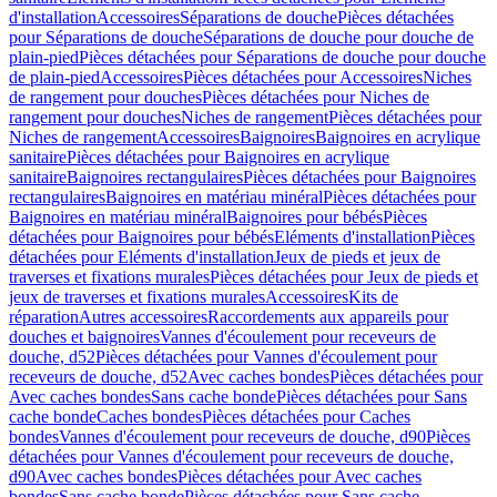
d'installation
Accessoires
Séparations de douche
Pièces détachées
pour Séparations de douche
Séparations de douche pour douche de
plain-pied
Pièces détachées pour Séparations de douche pour douche
de plain-pied
Accessoires
Pièces détachées pour Accessoires
Niches
de rangement pour douches
Pièces détachées pour Niches de
rangement pour douches
Niches de rangement
Pièces détachées pour
Niches de rangement
Accessoires
Baignoires
Baignoires en acrylique
sanitaire
Pièces détachées pour Baignoires en acrylique
sanitaire
Baignoires rectangulaires
Pièces détachées pour Baignoires
rectangulaires
Baignoires en matériau minéral
Pièces détachées pour
Baignoires en matériau minéral
Baignoires pour bébés
Pièces
détachées pour Baignoires pour bébés
Eléments d'installation
Pièces
détachées pour Eléments d'installation
Jeux de pieds et jeux de
traverses et fixations murales
Pièces détachées pour Jeux de pieds et
jeux de traverses et fixations murales
Accessoires
Kits de
réparation
Autres accessoires
Raccordements aux appareils pour
douches et baignoires
Vannes d'écoulement pour receveurs de
douche, d52
Pièces détachées pour Vannes d'écoulement pour
receveurs de douche, d52
Avec caches bondes
Pièces détachées pour
Avec caches bondes
Sans cache bonde
Pièces détachées pour Sans
cache bonde
Caches bondes
Pièces détachées pour Caches
bondes
Vannes d'écoulement pour receveurs de douche, d90
Pièces
détachées pour Vannes d'écoulement pour receveurs de douche,
d90
Avec caches bondes
Pièces détachées pour Avec caches
bondes
Sans cache bonde
Pièces détachées pour Sans cache