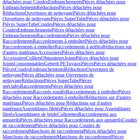
détachées pour Coudes
Embranchements
Pièces détachées pour
Embranchements
Réductions
Pièces détachées pour
Réductions
Ouvertures de nettoyage
Pièces détachées pour
Ouvertures de nettoyage
Pièces SuperTube
Pièces détachées pour
Pièces SuperTube
Coudes
Pièces détachées pour
Coudes
Embranchements
Pièces détachées pour
Embranchements
Raccordements
Pièces détachées pour
Raccordements
Raccordements à emboîter
Pièces détachées pour
Raccordements à emboîter
Raccordements à griffes
Réductions sur
d'autres matériaux
Accessoires
Pièces détachées pour
Accessoires
Colliers
Obturateurs
Joints
Pièces détachées pour
Joints
Consommables
Geberit PE
Tuyaux
Pièces
Pièces détachées pour
Pièces
Coudes
Embranchements
Réductions
Ouvertures de
nettoyage
Pièces détachées pour Ouvertures de
nettoyage
Réductions
Pièces SuperTube
Pièces
spéciales
Raccordements
Pièces détachées pour
Raccordements
Raccords soudés
Raccordements à emboîter
Pièces
détachées pour Raccordements à emboîter
Réductions sur d'autres
matériaux
Pièces détachées pour Réductions sur d'autres
matériaux
Assemblages filetés
Pièces détachées pour Assemblages
filetés
Assemblages de bride
Collerettes
Raccordements aux
appareils
Pièces détachées pour Raccordements aux appareils
Coudes
de raccordement
Pièces détachées pour Coudes de
raccordement
Manchons de raccordement
Pièces détachées pour
Manchons de raccordement
Manchons de raccordement
Pièces