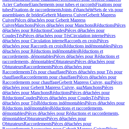
Acier Carbone
Etanchements pour tubes et raccords
Fixations pour
tubes
Fixations de raccordements
Joints d'étanchéité
Sets de vis pour
assemblages de brides
Geberit Mapress Cuivre
Geberit Mapress
Cuivre
Pièces détachées pour Geberit Mapress
Cuivre
Manchons
Pièces détachées pour Manchons
Réductions
Pièces
détachées pour Réductions
Coudes
Pièces détachées pour
Coudes
Tés
Pièces détachées pour Tés
Circulation interne
Pièces
détachées pour Circulation interne
Raccords en croix
Pièces
détachées pour Raccords en croix
Réductions indémontables
Pièces
détachées pour Réductions indémontables
Réductions et
raccordements, démontables
Pièces détachées pour Réductions et
raccordements, démontables
Obturateurs
Pièces détachées pour
Obturateurs
Raccordements
Pièces détachées pour
Raccordements
Tés pour chauffage
Pièces détachées pour Tés pour
chauffage
Raccordements pour chauffage
Pièces détachées pour
Raccordements pour chauffage
Geberit Mapress Cuivre, gaz
Pièces
détachées pour Geberit Mapress Cuivre, gaz
Manchons
Pièces
détachées pour Manchons
Réductions
Pièces détachées pour
Réductions
Coudes
Pièces détachées pour Coudes
Tés
Pièces
détachées pour Tés
Réductions indémontables
Pièces détachées pour
Réductions indémontables
Réductions et raccordements,
démontables
Pièces détachées pour Réductions et raccordements,
démontables
Obturateurs
Pièces détachées pour
Obturateurs
Raccordements
Pièces détachées pour
Raccordements
Accessoires pour Geberit Mapress Cuivre
Pièces