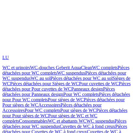
LU
WC et urinoirs
WC-douches Geberit AquaClean
WC complets
Pièces
détachées pour WC complets
WC suspendus
Pièces détachées pour
WC suspendus
WC au sol
Pièces détachées pour WC au sol
Sièges de
WC
Pièces détachées pour Sièges de WC
Pour cuvettes de WC
Pièces
détachées pour Pour cuvettes de WC
Panneaux design
Pièces
détachées pour Panneaux design
Pour WC complets
Pièces détachées
pour Pour WC complets
Pour sièges de WC
Pièces détachées pour
Pour sièges de WC
Accessoires
Pièces détachées pour
Accessoires
Pour WC complets
Pour sièges de WC
Pièces détachées
pour Pour sièges de WC
Pour sièges de WC et WC
complets
Consommables
WC et abattants WC
WC suspendus
Pièces
détachées pour WC suspendus
Cuvettes de WC à fond creux
Pièces
détachées pour Cuvettes de WC à fond creux
Cuvettes de WC à