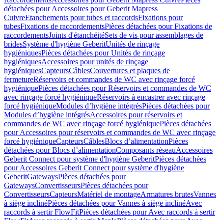
détachées pour Accessoires pour Geberit Mapress
Cuivre
Etanchements pour tubes et raccords
Fixations pour
tubes
Fixations de raccordements
Pièces détachées pour Fixations de
raccordements
Joints d'étanchéité
Sets de vis pour assemblages de
brides
Système d'hygiène Geberit
Unités de rinçage
hygiéniques
Pièces détachées pour Unités de rinçage
hygiéniques
Accessoires pour unités de rinçage
hygiéniques
Capteurs
Câbles
Couvertures et plaques de
fermeture
Réservoirs et commandes de WC avec rinçage forcé
hygiénique
Pièces détachées pour Réservoirs et commandes de WC
avec rinçage forcé hygiénique
Réservoirs à encastrer avec rinçage
forcé hygiénique
Modules d’hygiène intégrés
Pièces détachées pour
Modules d’hygiène intégrés
Accessoires pour réservoirs et
commandes de WC avec rinçage forcé hygiénique
Pièces détachées
pour Accessoires pour réservoirs et commandes de WC avec rinçage
forcé hygiénique
Capteurs
Câbles
Blocs d’alimentation
Pièces
détachées pour Blocs d’alimentation
Composants réseau
Accessoires
Geberit Connect pour système d'hygiène Geberit
Pièces détachées
pour Accessoires Geberit Connect pour système d'hygiène
Geberit
Gateways
Pièces détachées pour
Gateways
Convertisseurs
Pièces détachées pour
Convertisseurs
Capteurs
Matériel de montage
Armatures brutes
Vannes
à siège incliné
Pièces détachées pour Vannes à siège incliné
Avec
raccords à sertir FlowFit
Pièces détachées pour Avec raccords à sertir