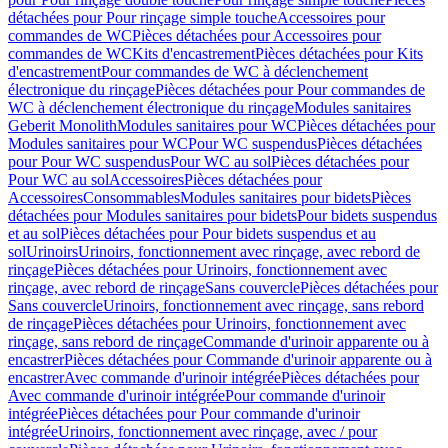
détachées pour Pour rinçage simple touche
Accessoires pour
commandes de WC
Pièces détachées pour Accessoires pour
commandes de WC
Kits d'encastrement
Pièces détachées pour Kits
d'encastrement
Pour commandes de WC à déclenchement
électronique du rinçage
Pièces détachées pour Pour commandes de
WC à déclenchement électronique du rinçage
Modules sanitaires
Geberit Monolith
Modules sanitaires pour WC
Pièces détachées pour
Modules sanitaires pour WC
Pour WC suspendus
Pièces détachées
pour Pour WC suspendus
Pour WC au sol
Pièces détachées pour
Pour WC au sol
Accessoires
Pièces détachées pour
Accessoires
Consommables
Modules sanitaires pour bidets
Pièces
détachées pour Modules sanitaires pour bidets
Pour bidets suspendus
et au sol
Pièces détachées pour Pour bidets suspendus et au
sol
Urinoirs
Urinoirs, fonctionnement avec rinçage, avec rebord de
rinçage
Pièces détachées pour Urinoirs, fonctionnement avec
rinçage, avec rebord de rinçage
Sans couvercle
Pièces détachées pour
Sans couvercle
Urinoirs, fonctionnement avec rinçage, sans rebord
de rinçage
Pièces détachées pour Urinoirs, fonctionnement avec
rinçage, sans rebord de rinçage
Commande d'urinoir apparente ou à
encastrer
Pièces détachées pour Commande d'urinoir apparente ou à
encastrer
Avec commande d'urinoir intégrée
Pièces détachées pour
Avec commande d'urinoir intégrée
Pour commande d'urinoir
intégrée
Pièces détachées pour Pour commande d'urinoir
intégrée
Urinoirs, fonctionnement avec rinçage, avec / pour