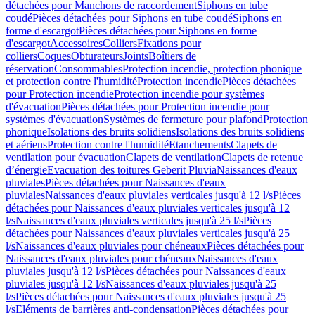
détachées pour Manchons de raccordement
Siphons en tube
coudé
Pièces détachées pour Siphons en tube coudé
Siphons en
forme d'escargot
Pièces détachées pour Siphons en forme
d'escargot
Accessoires
Colliers
Fixations pour
colliers
Coques
Obturateurs
Joints
Boîtiers de
réservation
Consommables
Protection incendie, protection phonique
et protection contre l'humidité
Protection incendie
Pièces détachées
pour Protection incendie
Protection incendie pour systèmes
d'évacuation
Pièces détachées pour Protection incendie pour
systèmes d'évacuation
Systèmes de fermeture pour plafond
Protection
phonique
Isolations des bruits solidiens
Isolations des bruits solidiens
et aériens
Protection contre l'humidité
Etanchements
Clapets de
ventilation pour évacuation
Clapets de ventilation
Clapets de retenue
d’énergie
Evacuation des toitures Geberit Pluvia
Naissances d'eaux
pluviales
Pièces détachées pour Naissances d'eaux
pluviales
Naissances d'eaux pluviales verticales jusqu'à 12 l/s
Pièces
détachées pour Naissances d'eaux pluviales verticales jusqu'à 12
l/s
Naissances d'eaux pluviales verticales jusqu'à 25 l/s
Pièces
détachées pour Naissances d'eaux pluviales verticales jusqu'à 25
l/s
Naissances d'eaux pluviales pour chéneaux
Pièces détachées pour
Naissances d'eaux pluviales pour chéneaux
Naissances d'eaux
pluviales jusqu'à 12 l/s
Pièces détachées pour Naissances d'eaux
pluviales jusqu'à 12 l/s
Naissances d'eaux pluviales jusqu'à 25
l/s
Pièces détachées pour Naissances d'eaux pluviales jusqu'à 25
l/s
Eléments de barrières anti-condensation
Pièces détachées pour