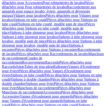
détachées pour Accessoires
Pour robinetteries de lavabo
Pièces
détachées pour Pour robinetteries de lavabo
Raccordements aux
appareils pour espace lavabo, éviers, appareils et déversoirs
muraux
Vidages pour lavabos
Pièces détachées pour Vidages pour
lavabos
Siphons en tube coudé
Pièces détachées pour Siphons en
tube coudé
Siphons en tube coudé, modèle gain de place
Pièces
détachées pour Siphons en tube coudé, modèle gain de
place
Siphons à tube plongeur pour lavabos
Pièces détachées pour
Siphons à tube plongeur pour lavabos
Siphons à tube plongeur pour
lavabos, modèle gain de place
Pièces détachées pour Siphons à tube
plongeur pour lavabos, modèle gain de place
Siphons à
encastrer
Pièces détachées pour Siphons à encastrer
Raccordements
de lavabo
Pièces détachées pour Raccordements de lavabo
Manchons
de raccordement
Coudes de
raccordement
Recouvrements
Raccords
Pièces détachées pour
Raccords
Joints
Tubes de trop-plein
Rallonges
Vannes d'écoulement
pour éviers
Pièces détachées pour Vannes d'écoulement pour
éviers
Siphons en tube coudé
Pièces détachées pour Siphons en tube
coudé
Siphons à double chambre
Pièces détachées pour Siphons à
double chambre
Siphons pour évier
Pièces détachées pour Siphons
pour évier
Manchons de raccordement
Pièces détachées pour
Manchons de raccordement
Accessoires
Pièces détachées pour
Accessoires
Vannes d'écoulement pour appareils
Pièces détachées
pour Vannes d'écoulement pour appareils
Siphons en tube
coudé
Pièces détachées pour Siphons en tube coudé
Siphons à