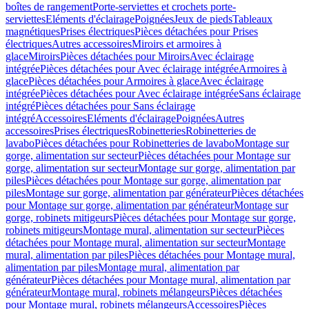
boîtes de rangement
Porte-serviettes et crochets porte-
serviettes
Eléments d'éclairage
Poignées
Jeux de pieds
Tableaux
magnétiques
Prises électriques
Pièces détachées pour Prises
électriques
Autres accessoires
Miroirs et armoires à
glace
Miroirs
Pièces détachées pour Miroirs
Avec éclairage
intégrée
Pièces détachées pour Avec éclairage intégrée
Armoires à
glace
Pièces détachées pour Armoires à glace
Avec éclairage
intégrée
Pièces détachées pour Avec éclairage intégrée
Sans éclairage
intégré
Pièces détachées pour Sans éclairage
intégré
Accessoires
Eléments d'éclairage
Poignées
Autres
accessoires
Prises électriques
Robinetteries
Robinetteries de
lavabo
Pièces détachées pour Robinetteries de lavabo
Montage sur
gorge, alimentation sur secteur
Pièces détachées pour Montage sur
gorge, alimentation sur secteur
Montage sur gorge, alimentation par
piles
Pièces détachées pour Montage sur gorge, alimentation par
piles
Montage sur gorge, alimentation par générateur
Pièces détachées
pour Montage sur gorge, alimentation par générateur
Montage sur
gorge, robinets mitigeurs
Pièces détachées pour Montage sur gorge,
robinets mitigeurs
Montage mural, alimentation sur secteur
Pièces
détachées pour Montage mural, alimentation sur secteur
Montage
mural, alimentation par piles
Pièces détachées pour Montage mural,
alimentation par piles
Montage mural, alimentation par
générateur
Pièces détachées pour Montage mural, alimentation par
générateur
Montage mural, robinets mélangeurs
Pièces détachées
pour Montage mural, robinets mélangeurs
Accessoires
Pièces