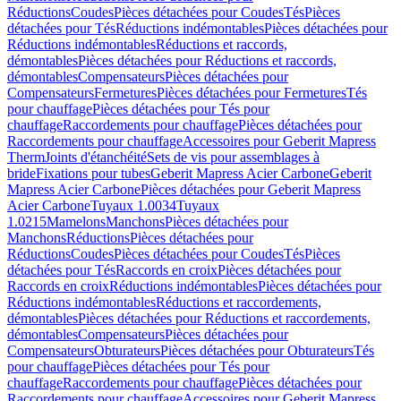
Réductions
Coudes
Pièces détachées pour Coudes
Tés
Pièces
détachées pour Tés
Réductions indémontables
Pièces détachées pour
Réductions indémontables
Réductions et raccords,
démontables
Pièces détachées pour Réductions et raccords,
démontables
Compensateurs
Pièces détachées pour
Compensateurs
Fermetures
Pièces détachées pour Fermetures
Tés
pour chauffage
Pièces détachées pour Tés pour
chauffage
Raccordements pour chauffage
Pièces détachées pour
Raccordements pour chauffage
Accessoires pour Geberit Mapress
Therm
Joints d'étanchéité
Sets de vis pour assemblages à
bride
Fixations pour tubes
Geberit Mapress Acier Carbone
Geberit
Mapress Acier Carbone
Pièces détachées pour Geberit Mapress
Acier Carbone
Tuyaux 1.0034
Tuyaux
1.0215
Mamelons
Manchons
Pièces détachées pour
Manchons
Réductions
Pièces détachées pour
Réductions
Coudes
Pièces détachées pour Coudes
Tés
Pièces
détachées pour Tés
Raccords en croix
Pièces détachées pour
Raccords en croix
Réductions indémontables
Pièces détachées pour
Réductions indémontables
Réductions et raccordements,
démontables
Pièces détachées pour Réductions et raccordements,
démontables
Compensateurs
Pièces détachées pour
Compensateurs
Obturateurs
Pièces détachées pour Obturateurs
Tés
pour chauffage
Pièces détachées pour Tés pour
chauffage
Raccordements pour chauffage
Pièces détachées pour
Raccordements pour chauffage
Accessoires pour Geberit Mapress