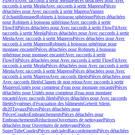
FlowFit
Avec raccords à sertir Mepla
Pièces détachées pour Avec
raccords à sertir Mepla
Avec raccords à sertir Mapress
Pièces
détachées pour Avec raccords à sertir Mapress
Vannes
d’échantillonnage
Robinets à boisseau sphérique
Pièces détachées
pour Robinets à boisseau sphérique
Avec raccords à sertir
FlowFit
Pièces détachées pour Avec raccords à sertir FlowFit
Avec
raccords à sertir Mepla
Pièces détachées pour Avec raccords à sertir
Mepla
Avec raccords à sertir Mapress
Pièces détachées pour Avec
raccords à sertir Mapress
Robinets à boisseau sphérique pour
montage encastré
Pièces détachées pour Robinets à boisseau
sphérique pour montage encastré
Avec raccords à sertir
FlowFit
Pièces détachées pour Avec raccords à sertir FlowFit
Avec
raccords à sertir Mepla
Pièces détachées pour Avec raccords à sertir
Mepla
Avec raccords à sertir Mapress
Pièces détachées pour Avec
raccords à sertir Mapress
Avec raccords filetés
Pièces détachées pour
Avec raccords filetés
Clapets de non retour
Avec raccords à sertir
Mapress
Unités pour compteur d'eau pour montage encastré
Pièces
détachées pour Unités pour compteur d'eau pour montage
encastré
Avec raccords filetés
Pièces détachées pour Avec raccords
filetés
Systèmes d'évacuation des bâtiments
Geberit Silent-
db20
Tuyaux
Pièces
Pièces détachées pour
Pièces
Coudes
Embranchements
Pièces détachées pour
Embranchements
Réductions
Ouvertures de nettoyage
Pièces
détachées pour Ouvertures de nettoyage
Pièces
SuperTube
Coudes
Pièces spéciales
Raccordements
Pièces détachées