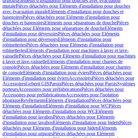
urinoirs
Eléments d'installation pour douches avec évacuation
murale
Pièces détachées pour Eléments d'installation pour douches
avec évacuation murale
Eléments d'installation pour douches et
baignoires
Pièces détachées pour Eléments d'installation pour
douches et baignoires
Eléments pour séparations de douche
Pièces
détachées pour Eléments pour séparations de douche
Eléments
d'installation pour déversoirs
Pièces détachées pour Eléments
d'installation pour déversoirs
Eléments d'installation pour
robinetteries
Pièces détachées pour Eléments d'installation pour
robinetteries
Eléments d'installation pour machines à laver et lave-
vaisselle
Pièces détachées pour Eléments d'installation pour machines
à laver et lave-vaisselle
Eléments d'installation pour charges de
console
Pièces détachées pour Eléments d'installation pour charges
de console
Eléments d'installation pour éviers
Pièces détachées pour
Eléments d'installation pour éviers
Accessoires
Pièces détachées pour
Accessoires
Geberit GIS
Parois
Pièces détachées pour Parois
Systèmes
porteurs
Accessoires pour préfabrications
Pièces détachées pour
Accessoires pour préfabrications
Accessoires pour l'isolation
phonique
Revêtements
Eléments d'installation
Pièces détachées pour
Eléments d'installation
Eléments d'installation pour WC
Pièces
détachées pour Eléments d'installation pour WC
Eléments
d'installation pour lavabos
Pièces détachées pour Eléments
d'installation pour lavabos
Eléments d'installation pour bidets
Pièces
détachées pour Eléments d'installation pour bidets
Eléments
d'installation pour urinoirs
Pièces détachées pour Eléments