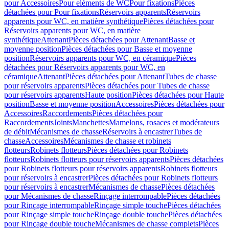
pour Accessoires
Pour eléments de WC
Pour fixations
Pièces
détachées pour Pour fixations
Réservoirs apparents
Réservoirs
apparents pour WC, en matière synthétique
Pièces détachées pour
Réservoirs apparents pour WC, en matière
synthétique
Attenant
Pièces détachées pour Attenant
Basse et
moyenne position
Pièces détachées pour Basse et moyenne
position
Réservoirs apparents pour WC, en céramique
Pièces
détachées pour Réservoirs apparents pour WC, en
céramique
Attenant
Pièces détachées pour Attenant
Tubes de chasse
pour réservoirs apparents
Pièces détachées pour Tubes de chasse
pour réservoirs apparents
Haute position
Pièces détachées pour Haute
position
Basse et moyenne position
Accessoires
Pièces détachées pour
Accessoires
Raccordements
Pièces détachées pour
Raccordements
Joints
Manchettes
Mamelons, rosaces et modérateurs
de débit
Mécanismes de chasse
Réservoirs à encastrer
Tubes de
chasse
Accessoires
Mécanismes de chasse et robinets
flotteurs
Robinets flotteurs
Pièces détachées pour Robinets
flotteurs
Robinets flotteurs pour réservoirs apparents
Pièces détachées
pour Robinets flotteurs pour réservoirs apparents
Robinets flotteurs
pour réservoirs à encastrer
Pièces détachées pour Robinets flotteurs
pour réservoirs à encastrer
Mécanismes de chasse
Pièces détachées
pour Mécanismes de chasse
Rinçage interrompable
Pièces détachées
pour Rinçage interrompable
Rinçage simple touche
Pièces détachées
pour Rinçage simple touche
Rinçage double touche
Pièces détachées
pour Rinçage double touche
Mécanismes de chasse complets
Pièces