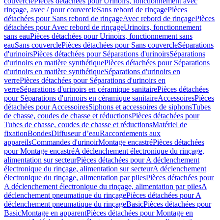
couvercle
Pièces détachées pour Urinoirs, fonctionnement avec
rinçage, avec / pour couvercle
Sans rebord de rinçage
Pièces
détachées pour Sans rebord de rinçage
Avec rebord de rinçage
Pièces
détachées pour Avec rebord de rinçage
Urinoirs, fonctionnement
sans eau
Pièces détachées pour Urinoirs, fonctionnement sans
eau
Sans couvercle
Pièces détachées pour Sans couvercle
Séparations
d'urinoirs
Pièces détachées pour Séparations d'urinoirs
Séparations
d'urinoirs en matière synthétique
Pièces détachées pour Séparations
d'urinoirs en matière synthétique
Séparations d'urinoirs en
verre
Pièces détachées pour Séparations d'urinoirs en
verre
Séparations d'urinoirs en céramique sanitaire
Pièces détachées
pour Séparations d'urinoirs en céramique sanitaire
Accessoires
Pièces
détachées pour Accessoires
Siphons et accessoires de siphons
Tubes
de chasse, coudes de chasse et réductions
Pièces détachées pour
Tubes de chasse, coudes de chasse et réductions
Matériel de
fixation
Bondes
Diffuseur d’eau
Raccordements aux
appareils
Commandes d'urinoir
Montage encastré
Pièces détachées
pour Montage encastré
A déclenchement électronique du rinçage,
alimentation sur secteur
Pièces détachées pour A déclenchement
électronique du rinçage, alimentation sur secteur
A déclenchement
électronique du rinçage, alimentation par piles
Pièces détachées pour
A déclenchement électronique du rinçage, alimentation par piles
A
déclenchement pneumatique du rinçage
Pièces détachées pour A
déclenchement pneumatique du rinçage
Basic
Pièces détachées pour
Basic
Montage en apparent
Pièces détachées pour Montage en