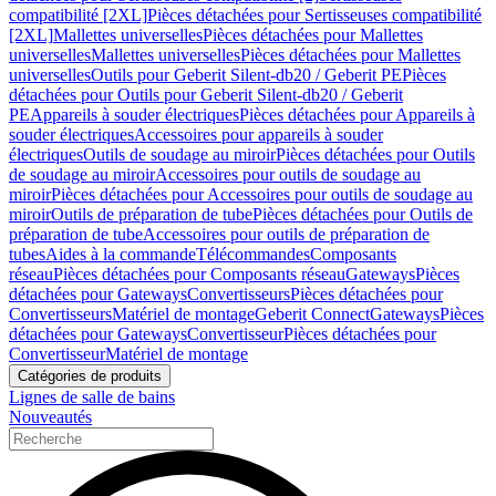
compatibilité [2XL]
Pièces détachées pour Sertisseuses compatibilité
[2XL]
Mallettes universelles
Pièces détachées pour Mallettes
universelles
Mallettes universelles
Pièces détachées pour Mallettes
universelles
Outils pour Geberit Silent-db20 / Geberit PE
Pièces
détachées pour Outils pour Geberit Silent-db20 / Geberit
PE
Appareils à souder électriques
Pièces détachées pour Appareils à
souder électriques
Accessoires pour appareils à souder
électriques
Outils de soudage au miroir
Pièces détachées pour Outils
de soudage au miroir
Accessoires pour outils de soudage au
miroir
Pièces détachées pour Accessoires pour outils de soudage au
miroir
Outils de préparation de tube
Pièces détachées pour Outils de
préparation de tube
Accessoires pour outils de préparation de
tubes
Aides à la commande
Télécommandes
Composants
réseau
Pièces détachées pour Composants réseau
Gateways
Pièces
détachées pour Gateways
Convertisseurs
Pièces détachées pour
Convertisseurs
Matériel de montage
Geberit Connect
Gateways
Pièces
détachées pour Gateways
Convertisseur
Pièces détachées pour
Convertisseur
Matériel de montage
Catégories de produits
Lignes de salle de bains
Nouveautés