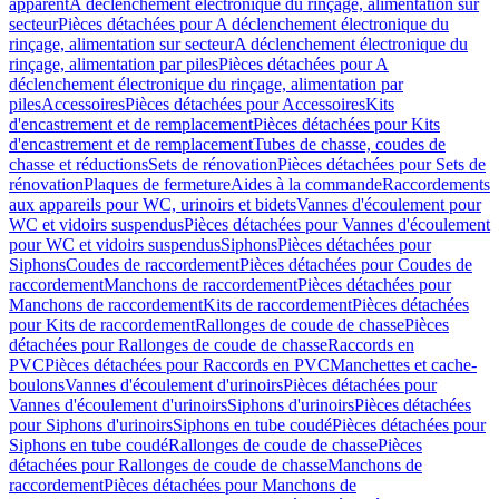
apparent
A déclenchement électronique du rinçage, alimentation sur
secteur
Pièces détachées pour A déclenchement électronique du
rinçage, alimentation sur secteur
A déclenchement électronique du
rinçage, alimentation par piles
Pièces détachées pour A
déclenchement électronique du rinçage, alimentation par
piles
Accessoires
Pièces détachées pour Accessoires
Kits
d'encastrement et de remplacement
Pièces détachées pour Kits
d'encastrement et de remplacement
Tubes de chasse, coudes de
chasse et réductions
Sets de rénovation
Pièces détachées pour Sets de
rénovation
Plaques de fermeture
Aides à la commande
Raccordements
aux appareils pour WC, urinoirs et bidets
Vannes d'écoulement pour
WC et vidoirs suspendus
Pièces détachées pour Vannes d'écoulement
pour WC et vidoirs suspendus
Siphons
Pièces détachées pour
Siphons
Coudes de raccordement
Pièces détachées pour Coudes de
raccordement
Manchons de raccordement
Pièces détachées pour
Manchons de raccordement
Kits de raccordement
Pièces détachées
pour Kits de raccordement
Rallonges de coude de chasse
Pièces
détachées pour Rallonges de coude de chasse
Raccords en
PVC
Pièces détachées pour Raccords en PVC
Manchettes et cache-
boulons
Vannes d'écoulement d'urinoirs
Pièces détachées pour
Vannes d'écoulement d'urinoirs
Siphons d'urinoirs
Pièces détachées
pour Siphons d'urinoirs
Siphons en tube coudé
Pièces détachées pour
Siphons en tube coudé
Rallonges de coude de chasse
Pièces
détachées pour Rallonges de coude de chasse
Manchons de
raccordement
Pièces détachées pour Manchons de