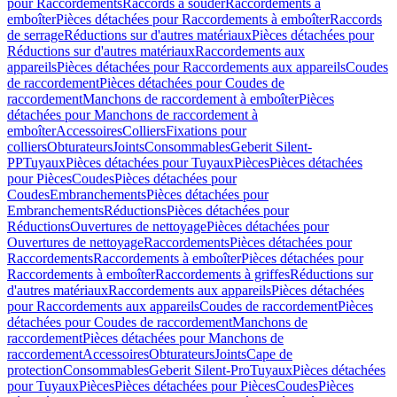
pour Raccordements
Raccords à souder
Raccordements à
emboîter
Pièces détachées pour Raccordements à emboîter
Raccords
de serrage
Réductions sur d'autres matériaux
Pièces détachées pour
Réductions sur d'autres matériaux
Raccordements aux
appareils
Pièces détachées pour Raccordements aux appareils
Coudes
de raccordement
Pièces détachées pour Coudes de
raccordement
Manchons de raccordement à emboîter
Pièces
détachées pour Manchons de raccordement à
emboîter
Accessoires
Colliers
Fixations pour
colliers
Obturateurs
Joints
Consommables
Geberit Silent-
PP
Tuyaux
Pièces détachées pour Tuyaux
Pièces
Pièces détachées
pour Pièces
Coudes
Pièces détachées pour
Coudes
Embranchements
Pièces détachées pour
Embranchements
Réductions
Pièces détachées pour
Réductions
Ouvertures de nettoyage
Pièces détachées pour
Ouvertures de nettoyage
Raccordements
Pièces détachées pour
Raccordements
Raccordements à emboîter
Pièces détachées pour
Raccordements à emboîter
Raccordements à griffes
Réductions sur
d'autres matériaux
Raccordements aux appareils
Pièces détachées
pour Raccordements aux appareils
Coudes de raccordement
Pièces
détachées pour Coudes de raccordement
Manchons de
raccordement
Pièces détachées pour Manchons de
raccordement
Accessoires
Obturateurs
Joints
Cape de
protection
Consommables
Geberit Silent-Pro
Tuyaux
Pièces détachées
pour Tuyaux
Pièces
Pièces détachées pour Pièces
Coudes
Pièces