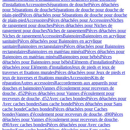
d'installation
Accessoires
Séparations de douche
Pièces détachées
pour Séparations de douche
Séparations de douche pour douche de
plain-pied
Pièces détachées pour Séparations de douche pour douche
de plain-pied
Accessoires
Pièces détachées pour Accessoires
Niches
de rangement pour douches
Pièces détachées pour Niches de
rangement pour douches
Niches de rangement
Pièces détachées pour
Niches de rangement
Accessoires
Baignoires
Baignoires en acrylique
sanitaire
Pièces détachées pour Baignoires en acrylique
sanitaire
Baignoires rectangulaires
Pièces détachées pour Baignoires
rectangulaires
Baignoires en matériau minéral
Pièces détachées pour
Baignoires en matériau minéral
Baignoires pour bébés
Pièces
détachées pour Baignoires pour bébés
Eléments d'installation
Pièces
détachées pour Eléments d'installation
Jeux de pieds et jeux de
traverses et fixations murales
Pièces détachées pour Jeux de pieds et
jeux de traverses et fixations murales
Accessoires
Kits de
réparation
Autres accessoires
Raccordements aux appareils pour
douches et baignoires
Vannes d'écoulement pour receveurs de
douche, d52
Pièces détachées pour Vannes d'écoulement pour
receveurs de douche, d52
Avec caches bondes
Pièces détachées pour
Avec caches bondes
Sans cache bonde
Pièces détachées pour Sans
cache bonde
Caches bondes
Pièces détachées pour Caches
bondes
Vannes d'écoulement pour receveurs de douche, d90
Pièces
détachées pour Vannes d'écoulement pour receveurs de douche,
d90
Avec caches bondes
Pièces détachées pour Avec caches
bondes
Sans cache bonde
Pièces détachées pour Sans cache