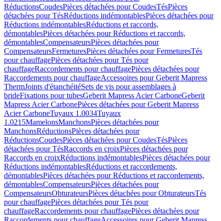
Réductions
Coudes
Pièces détachées pour Coudes
Tés
Pièces
détachées pour Tés
Réductions indémontables
Pièces détachées pour
Réductions indémontables
Réductions et raccords,
démontables
Pièces détachées pour Réductions et raccords,
démontables
Compensateurs
Pièces détachées pour
Compensateurs
Fermetures
Pièces détachées pour Fermetures
Tés
pour chauffage
Pièces détachées pour Tés pour
chauffage
Raccordements pour chauffage
Pièces détachées pour
Raccordements pour chauffage
Accessoires pour Geberit Mapress
Therm
Joints d'étanchéité
Sets de vis pour assemblages à
bride
Fixations pour tubes
Geberit Mapress Acier Carbone
Geberit
Mapress Acier Carbone
Pièces détachées pour Geberit Mapress
Acier Carbone
Tuyaux 1.0034
Tuyaux
1.0215
Mamelons
Manchons
Pièces détachées pour
Manchons
Réductions
Pièces détachées pour
Réductions
Coudes
Pièces détachées pour Coudes
Tés
Pièces
détachées pour Tés
Raccords en croix
Pièces détachées pour
Raccords en croix
Réductions indémontables
Pièces détachées pour
Réductions indémontables
Réductions et raccordements,
démontables
Pièces détachées pour Réductions et raccordements,
démontables
Compensateurs
Pièces détachées pour
Compensateurs
Obturateurs
Pièces détachées pour Obturateurs
Tés
pour chauffage
Pièces détachées pour Tés pour
chauffage
Raccordements pour chauffage
Pièces détachées pour
Raccordements pour chauffage
Accessoires pour Geberit Mapress