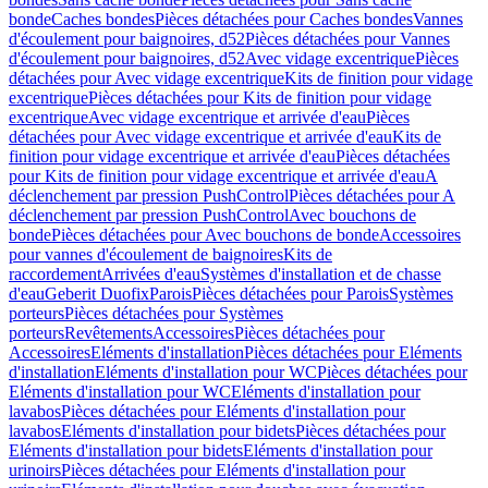
bonde
Caches bondes
Pièces détachées pour Caches bondes
Vannes
d'écoulement pour baignoires, d52
Pièces détachées pour Vannes
d'écoulement pour baignoires, d52
Avec vidage excentrique
Pièces
détachées pour Avec vidage excentrique
Kits de finition pour vidage
excentrique
Pièces détachées pour Kits de finition pour vidage
excentrique
Avec vidage excentrique et arrivée d'eau
Pièces
détachées pour Avec vidage excentrique et arrivée d'eau
Kits de
finition pour vidage excentrique et arrivée d'eau
Pièces détachées
pour Kits de finition pour vidage excentrique et arrivée d'eau
A
déclenchement par pression PushControl
Pièces détachées pour A
déclenchement par pression PushControl
Avec bouchons de
bonde
Pièces détachées pour Avec bouchons de bonde
Accessoires
pour vannes d'écoulement de baignoires
Kits de
raccordement
Arrivées d'eau
Systèmes d'installation et de chasse
d'eau
Geberit Duofix
Parois
Pièces détachées pour Parois
Systèmes
porteurs
Pièces détachées pour Systèmes
porteurs
Revêtements
Accessoires
Pièces détachées pour
Accessoires
Eléments d'installation
Pièces détachées pour Eléments
d'installation
Eléments d'installation pour WC
Pièces détachées pour
Eléments d'installation pour WC
Eléments d'installation pour
lavabos
Pièces détachées pour Eléments d'installation pour
lavabos
Eléments d'installation pour bidets
Pièces détachées pour
Eléments d'installation pour bidets
Eléments d'installation pour
urinoirs
Pièces détachées pour Eléments d'installation pour