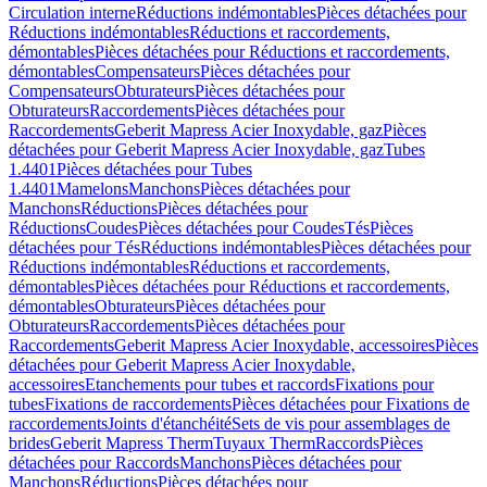
Circulation interne
Réductions indémontables
Pièces détachées pour
Réductions indémontables
Réductions et raccordements,
démontables
Pièces détachées pour Réductions et raccordements,
démontables
Compensateurs
Pièces détachées pour
Compensateurs
Obturateurs
Pièces détachées pour
Obturateurs
Raccordements
Pièces détachées pour
Raccordements
Geberit Mapress Acier Inoxydable, gaz
Pièces
détachées pour Geberit Mapress Acier Inoxydable, gaz
Tubes
1.4401
Pièces détachées pour Tubes
1.4401
Mamelons
Manchons
Pièces détachées pour
Manchons
Réductions
Pièces détachées pour
Réductions
Coudes
Pièces détachées pour Coudes
Tés
Pièces
détachées pour Tés
Réductions indémontables
Pièces détachées pour
Réductions indémontables
Réductions et raccordements,
démontables
Pièces détachées pour Réductions et raccordements,
démontables
Obturateurs
Pièces détachées pour
Obturateurs
Raccordements
Pièces détachées pour
Raccordements
Geberit Mapress Acier Inoxydable, accessoires
Pièces
détachées pour Geberit Mapress Acier Inoxydable,
accessoires
Etanchements pour tubes et raccords
Fixations pour
tubes
Fixations de raccordements
Pièces détachées pour Fixations de
raccordements
Joints d'étanchéité
Sets de vis pour assemblages de
brides
Geberit Mapress Therm
Tuyaux Therm
Raccords
Pièces
détachées pour Raccords
Manchons
Pièces détachées pour
Manchons
Réductions
Pièces détachées pour