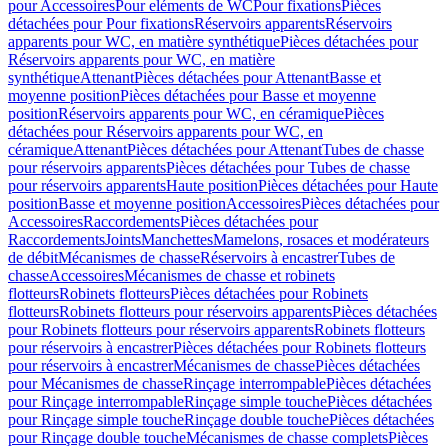
pour Accessoires
Pour eléments de WC
Pour fixations
Pièces
détachées pour Pour fixations
Réservoirs apparents
Réservoirs
apparents pour WC, en matière synthétique
Pièces détachées pour
Réservoirs apparents pour WC, en matière
synthétique
Attenant
Pièces détachées pour Attenant
Basse et
moyenne position
Pièces détachées pour Basse et moyenne
position
Réservoirs apparents pour WC, en céramique
Pièces
détachées pour Réservoirs apparents pour WC, en
céramique
Attenant
Pièces détachées pour Attenant
Tubes de chasse
pour réservoirs apparents
Pièces détachées pour Tubes de chasse
pour réservoirs apparents
Haute position
Pièces détachées pour Haute
position
Basse et moyenne position
Accessoires
Pièces détachées pour
Accessoires
Raccordements
Pièces détachées pour
Raccordements
Joints
Manchettes
Mamelons, rosaces et modérateurs
de débit
Mécanismes de chasse
Réservoirs à encastrer
Tubes de
chasse
Accessoires
Mécanismes de chasse et robinets
flotteurs
Robinets flotteurs
Pièces détachées pour Robinets
flotteurs
Robinets flotteurs pour réservoirs apparents
Pièces détachées
pour Robinets flotteurs pour réservoirs apparents
Robinets flotteurs
pour réservoirs à encastrer
Pièces détachées pour Robinets flotteurs
pour réservoirs à encastrer
Mécanismes de chasse
Pièces détachées
pour Mécanismes de chasse
Rinçage interrompable
Pièces détachées
pour Rinçage interrompable
Rinçage simple touche
Pièces détachées
pour Rinçage simple touche
Rinçage double touche
Pièces détachées
pour Rinçage double touche
Mécanismes de chasse complets
Pièces