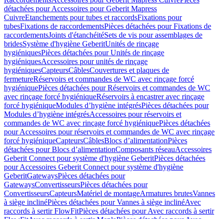
détachées pour Accessoires pour Geberit Mapress
Cuivre
Etanchements pour tubes et raccords
Fixations pour
tubes
Fixations de raccordements
Pièces détachées pour Fixations de
raccordements
Joints d'étanchéité
Sets de vis pour assemblages de
brides
Système d'hygiène Geberit
Unités de rinçage
hygiéniques
Pièces détachées pour Unités de rinçage
hygiéniques
Accessoires pour unités de rinçage
hygiéniques
Capteurs
Câbles
Couvertures et plaques de
fermeture
Réservoirs et commandes de WC avec rinçage forcé
hygiénique
Pièces détachées pour Réservoirs et commandes de WC
avec rinçage forcé hygiénique
Réservoirs à encastrer avec rinçage
forcé hygiénique
Modules d’hygiène intégrés
Pièces détachées pour
Modules d’hygiène intégrés
Accessoires pour réservoirs et
commandes de WC avec rinçage forcé hygiénique
Pièces détachées
pour Accessoires pour réservoirs et commandes de WC avec rinçage
forcé hygiénique
Capteurs
Câbles
Blocs d’alimentation
Pièces
détachées pour Blocs d’alimentation
Composants réseau
Accessoires
Geberit Connect pour système d'hygiène Geberit
Pièces détachées
pour Accessoires Geberit Connect pour système d'hygiène
Geberit
Gateways
Pièces détachées pour
Gateways
Convertisseurs
Pièces détachées pour
Convertisseurs
Capteurs
Matériel de montage
Armatures brutes
Vannes
à siège incliné
Pièces détachées pour Vannes à siège incliné
Avec
raccords à sertir FlowFit
Pièces détachées pour Avec raccords à sertir