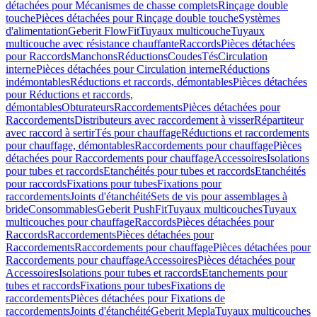
détachées pour Mécanismes de chasse complets
Rinçage double
touche
Pièces détachées pour Rinçage double touche
Systèmes
d'alimentation
Geberit FlowFit
Tuyaux multicouche
Tuyaux
multicouche avec résistance chauffante
Raccords
Pièces détachées
pour Raccords
Manchons
Réductions
Coudes
Tés
Circulation
interne
Pièces détachées pour Circulation interne
Réductions
indémontables
Réductions et raccords, démontables
Pièces détachées
pour Réductions et raccords,
démontables
Obturateurs
Raccordements
Pièces détachées pour
Raccordements
Distributeurs avec raccordement à visser
Répartiteur
avec raccord à sertir
Tés pour chauffage
Réductions et raccordements
pour chauffage, démontables
Raccordements pour chauffage
Pièces
détachées pour Raccordements pour chauffage
Accessoires
Isolations
pour tubes et raccords
Etanchéités pour tubes et raccords
Etanchéités
pour raccords
Fixations pour tubes
Fixations pour
raccordements
Joints d'étanchéité
Sets de vis pour assemblages à
bride
Consommables
Geberit PushFit
Tuyaux multicouches
Tuyaux
multicouches pour chauffage
Raccords
Pièces détachées pour
Raccords
Raccordements
Pièces détachées pour
Raccordements
Raccordements pour chauffage
Pièces détachées pour
Raccordements pour chauffage
Accessoires
Pièces détachées pour
Accessoires
Isolations pour tubes et raccords
Etanchements pour
tubes et raccords
Fixations pour tubes
Fixations de
raccordements
Pièces détachées pour Fixations de
raccordements
Joints d'étanchéité
Geberit Mepla
Tuyaux multicouches