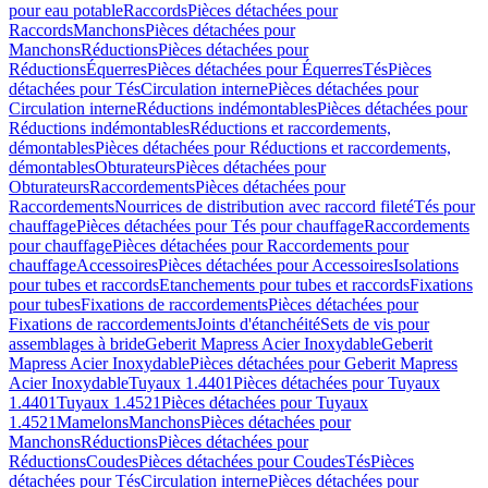
pour eau potable
Raccords
Pièces détachées pour
Raccords
Manchons
Pièces détachées pour
Manchons
Réductions
Pièces détachées pour
Réductions
Équerres
Pièces détachées pour Équerres
Tés
Pièces
détachées pour Tés
Circulation interne
Pièces détachées pour
Circulation interne
Réductions indémontables
Pièces détachées pour
Réductions indémontables
Réductions et raccordements,
démontables
Pièces détachées pour Réductions et raccordements,
démontables
Obturateurs
Pièces détachées pour
Obturateurs
Raccordements
Pièces détachées pour
Raccordements
Nourrices de distribution avec raccord fileté
Tés pour
chauffage
Pièces détachées pour Tés pour chauffage
Raccordements
pour chauffage
Pièces détachées pour Raccordements pour
chauffage
Accessoires
Pièces détachées pour Accessoires
Isolations
pour tubes et raccords
Etanchements pour tubes et raccords
Fixations
pour tubes
Fixations de raccordements
Pièces détachées pour
Fixations de raccordements
Joints d'étanchéité
Sets de vis pour
assemblages à bride
Geberit Mapress Acier Inoxydable
Geberit
Mapress Acier Inoxydable
Pièces détachées pour Geberit Mapress
Acier Inoxydable
Tuyaux 1.4401
Pièces détachées pour Tuyaux
1.4401
Tuyaux 1.4521
Pièces détachées pour Tuyaux
1.4521
Mamelons
Manchons
Pièces détachées pour
Manchons
Réductions
Pièces détachées pour
Réductions
Coudes
Pièces détachées pour Coudes
Tés
Pièces
détachées pour Tés
Circulation interne
Pièces détachées pour