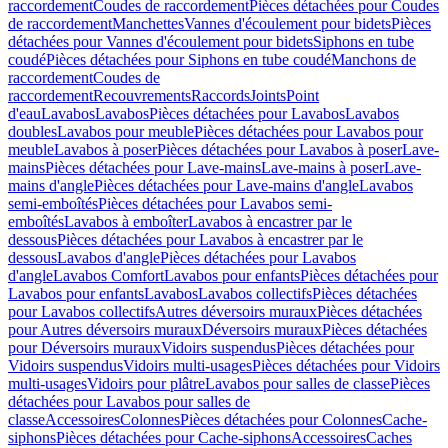
raccordement
Coudes de raccordement
Pièces détachées pour Coudes
de raccordement
Manchettes
Vannes d'écoulement pour bidets
Pièces
détachées pour Vannes d'écoulement pour bidets
Siphons en tube
coudé
Pièces détachées pour Siphons en tube coudé
Manchons de
raccordement
Coudes de
raccordement
Recouvrements
Raccords
Joints
Point
d'eau
Lavabos
Lavabos
Pièces détachées pour Lavabos
Lavabos
doubles
Lavabos pour meuble
Pièces détachées pour Lavabos pour
meuble
Lavabos à poser
Pièces détachées pour Lavabos à poser
Lave-
mains
Pièces détachées pour Lave-mains
Lave-mains à poser
Lave-
mains d'angle
Pièces détachées pour Lave-mains d'angle
Lavabos
semi-emboîtés
Pièces détachées pour Lavabos semi-
emboîtés
Lavabos à emboîter
Lavabos à encastrer par le
dessous
Pièces détachées pour Lavabos à encastrer par le
dessous
Lavabos d'angle
Pièces détachées pour Lavabos
d'angle
Lavabos Comfort
Lavabos pour enfants
Pièces détachées pour
Lavabos pour enfants
Lavabos
Lavabos collectifs
Pièces détachées
pour Lavabos collectifs
Autres déversoirs muraux
Pièces détachées
pour Autres déversoirs muraux
Déversoirs muraux
Pièces détachées
pour Déversoirs muraux
Vidoirs suspendus
Pièces détachées pour
Vidoirs suspendus
Vidoirs multi-usages
Pièces détachées pour Vidoirs
multi-usages
Vidoirs pour plâtre
Lavabos pour salles de classe
Pièces
détachées pour Lavabos pour salles de
classe
Accessoires
Colonnes
Pièces détachées pour Colonnes
Cache-
siphons
Pièces détachées pour Cache-siphons
Accessoires
Caches