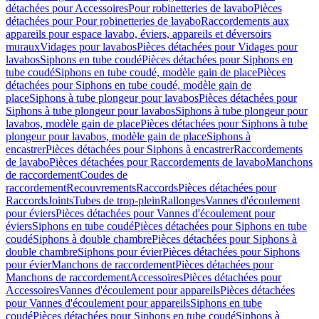
détachées pour Accessoires
Pour robinetteries de lavabo
Pièces
détachées pour Pour robinetteries de lavabo
Raccordements aux
appareils pour espace lavabo, éviers, appareils et déversoirs
muraux
Vidages pour lavabos
Pièces détachées pour Vidages pour
lavabos
Siphons en tube coudé
Pièces détachées pour Siphons en
tube coudé
Siphons en tube coudé, modèle gain de place
Pièces
détachées pour Siphons en tube coudé, modèle gain de
place
Siphons à tube plongeur pour lavabos
Pièces détachées pour
Siphons à tube plongeur pour lavabos
Siphons à tube plongeur pour
lavabos, modèle gain de place
Pièces détachées pour Siphons à tube
plongeur pour lavabos, modèle gain de place
Siphons à
encastrer
Pièces détachées pour Siphons à encastrer
Raccordements
de lavabo
Pièces détachées pour Raccordements de lavabo
Manchons
de raccordement
Coudes de
raccordement
Recouvrements
Raccords
Pièces détachées pour
Raccords
Joints
Tubes de trop-plein
Rallonges
Vannes d'écoulement
pour éviers
Pièces détachées pour Vannes d'écoulement pour
éviers
Siphons en tube coudé
Pièces détachées pour Siphons en tube
coudé
Siphons à double chambre
Pièces détachées pour Siphons à
double chambre
Siphons pour évier
Pièces détachées pour Siphons
pour évier
Manchons de raccordement
Pièces détachées pour
Manchons de raccordement
Accessoires
Pièces détachées pour
Accessoires
Vannes d'écoulement pour appareils
Pièces détachées
pour Vannes d'écoulement pour appareils
Siphons en tube
coudé
Pièces détachées pour Siphons en tube coudé
Siphons à