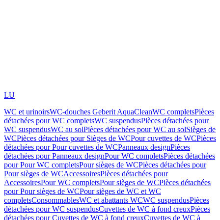
LU
WC et urinoirs
WC-douches Geberit AquaClean
WC complets
Pièces
détachées pour WC complets
WC suspendus
Pièces détachées pour
WC suspendus
WC au sol
Pièces détachées pour WC au sol
Sièges de
WC
Pièces détachées pour Sièges de WC
Pour cuvettes de WC
Pièces
détachées pour Pour cuvettes de WC
Panneaux design
Pièces
détachées pour Panneaux design
Pour WC complets
Pièces détachées
pour Pour WC complets
Pour sièges de WC
Pièces détachées pour
Pour sièges de WC
Accessoires
Pièces détachées pour
Accessoires
Pour WC complets
Pour sièges de WC
Pièces détachées
pour Pour sièges de WC
Pour sièges de WC et WC
complets
Consommables
WC et abattants WC
WC suspendus
Pièces
détachées pour WC suspendus
Cuvettes de WC à fond creux
Pièces
détachées pour Cuvettes de WC à fond creux
Cuvettes de WC à