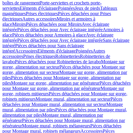
boîtes de rangement
Porte-serviettes et crochets porte-
serviettes
Eléments d'éclairage
Poignées
Jeux de pieds
Tableaux
magnétiques
Prises électriques
Pièces détachées pour Prises
électriques
Autres accessoires
Miroirs et armoires à
glace
Miroirs
Pièces détachées pour Miroirs
Avec éclairage
intégrée
Pièces détachées pour Avec éclairage intégrée
Armoires à
glace
Pièces détachées pour Armoires à glace
Avec éclairage
intégrée
Pièces détachées pour Avec éclairage intégrée
Sans éclairage
intégré
Pièces détachées pour Sans éclairage
intégré
Accessoires
Eléments d'éclairage
Poignées
Autres
accessoires
Prises électriques
Robinetteries
Robinetteries de
lavabo
Pièces détachées pour Robinetteries de lavabo
Montage sur
gorge, alimentation sur secteur
Pièces détachées pour Montage sur
gorge, alimentation sur secteur
Montage sur gorge, alimentation par
piles
Pièces détachées pour Montage sur gorge, alimentation par
piles
Montage sur gorge, alimentation par générateur
Pièces détachées
pour Montage sur gorge, alimentation par générateur
Montage sur
gorge, robinets mitigeurs
Pièces détachées pour Montage sur gorge,
robinets mitigeurs
Montage mural, alimentation sur secteur
Pièces
détachées pour Montage mural, alimentation sur secteur
Montage
mural, alimentation par piles
Pièces détachées pour Montage mural,
alimentation par piles
Montage mural, alimentation par
générateur
Pièces détachées pour Montage mural, alimentation par
générateur
Montage mural, robinets mélangeurs
Pièces détachées
pour Montage mural, robinets mélangeurs
Accessoires
Pièces