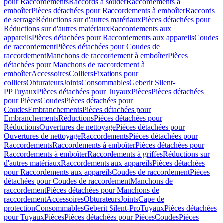
pour Raccordements
Raccords à souder
Raccordements à
emboîter
Pièces détachées pour Raccordements à emboîter
Raccords
de serrage
Réductions sur d'autres matériaux
Pièces détachées pour
Réductions sur d'autres matériaux
Raccordements aux
appareils
Pièces détachées pour Raccordements aux appareils
Coudes
de raccordement
Pièces détachées pour Coudes de
raccordement
Manchons de raccordement à emboîter
Pièces
détachées pour Manchons de raccordement à
emboîter
Accessoires
Colliers
Fixations pour
colliers
Obturateurs
Joints
Consommables
Geberit Silent-
PP
Tuyaux
Pièces détachées pour Tuyaux
Pièces
Pièces détachées
pour Pièces
Coudes
Pièces détachées pour
Coudes
Embranchements
Pièces détachées pour
Embranchements
Réductions
Pièces détachées pour
Réductions
Ouvertures de nettoyage
Pièces détachées pour
Ouvertures de nettoyage
Raccordements
Pièces détachées pour
Raccordements
Raccordements à emboîter
Pièces détachées pour
Raccordements à emboîter
Raccordements à griffes
Réductions sur
d'autres matériaux
Raccordements aux appareils
Pièces détachées
pour Raccordements aux appareils
Coudes de raccordement
Pièces
détachées pour Coudes de raccordement
Manchons de
raccordement
Pièces détachées pour Manchons de
raccordement
Accessoires
Obturateurs
Joints
Cape de
protection
Consommables
Geberit Silent-Pro
Tuyaux
Pièces détachées
pour Tuyaux
Pièces
Pièces détachées pour Pièces
Coudes
Pièces