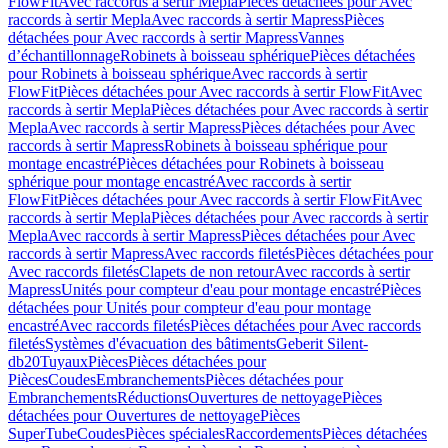
FlowFit
Avec raccords à sertir Mepla
Pièces détachées pour Avec
raccords à sertir Mepla
Avec raccords à sertir Mapress
Pièces
détachées pour Avec raccords à sertir Mapress
Vannes
d’échantillonnage
Robinets à boisseau sphérique
Pièces détachées
pour Robinets à boisseau sphérique
Avec raccords à sertir
FlowFit
Pièces détachées pour Avec raccords à sertir FlowFit
Avec
raccords à sertir Mepla
Pièces détachées pour Avec raccords à sertir
Mepla
Avec raccords à sertir Mapress
Pièces détachées pour Avec
raccords à sertir Mapress
Robinets à boisseau sphérique pour
montage encastré
Pièces détachées pour Robinets à boisseau
sphérique pour montage encastré
Avec raccords à sertir
FlowFit
Pièces détachées pour Avec raccords à sertir FlowFit
Avec
raccords à sertir Mepla
Pièces détachées pour Avec raccords à sertir
Mepla
Avec raccords à sertir Mapress
Pièces détachées pour Avec
raccords à sertir Mapress
Avec raccords filetés
Pièces détachées pour
Avec raccords filetés
Clapets de non retour
Avec raccords à sertir
Mapress
Unités pour compteur d'eau pour montage encastré
Pièces
détachées pour Unités pour compteur d'eau pour montage
encastré
Avec raccords filetés
Pièces détachées pour Avec raccords
filetés
Systèmes d'évacuation des bâtiments
Geberit Silent-
db20
Tuyaux
Pièces
Pièces détachées pour
Pièces
Coudes
Embranchements
Pièces détachées pour
Embranchements
Réductions
Ouvertures de nettoyage
Pièces
détachées pour Ouvertures de nettoyage
Pièces
SuperTube
Coudes
Pièces spéciales
Raccordements
Pièces détachées