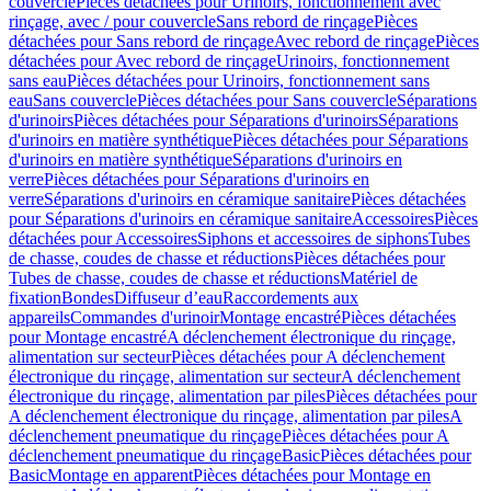
couvercle
Pièces détachées pour Urinoirs, fonctionnement avec
rinçage, avec / pour couvercle
Sans rebord de rinçage
Pièces
détachées pour Sans rebord de rinçage
Avec rebord de rinçage
Pièces
détachées pour Avec rebord de rinçage
Urinoirs, fonctionnement
sans eau
Pièces détachées pour Urinoirs, fonctionnement sans
eau
Sans couvercle
Pièces détachées pour Sans couvercle
Séparations
d'urinoirs
Pièces détachées pour Séparations d'urinoirs
Séparations
d'urinoirs en matière synthétique
Pièces détachées pour Séparations
d'urinoirs en matière synthétique
Séparations d'urinoirs en
verre
Pièces détachées pour Séparations d'urinoirs en
verre
Séparations d'urinoirs en céramique sanitaire
Pièces détachées
pour Séparations d'urinoirs en céramique sanitaire
Accessoires
Pièces
détachées pour Accessoires
Siphons et accessoires de siphons
Tubes
de chasse, coudes de chasse et réductions
Pièces détachées pour
Tubes de chasse, coudes de chasse et réductions
Matériel de
fixation
Bondes
Diffuseur d’eau
Raccordements aux
appareils
Commandes d'urinoir
Montage encastré
Pièces détachées
pour Montage encastré
A déclenchement électronique du rinçage,
alimentation sur secteur
Pièces détachées pour A déclenchement
électronique du rinçage, alimentation sur secteur
A déclenchement
électronique du rinçage, alimentation par piles
Pièces détachées pour
A déclenchement électronique du rinçage, alimentation par piles
A
déclenchement pneumatique du rinçage
Pièces détachées pour A
déclenchement pneumatique du rinçage
Basic
Pièces détachées pour
Basic
Montage en apparent
Pièces détachées pour Montage en