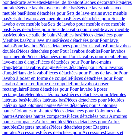
bondes
Porte-serviettes
Matériel de fixation
Caches décoratifs
Etagères
murales
Sets de lavabo avec meuble bas
Sets de lave-mains avec
meuble bas
Pièces détachées pour Sets de lave-mains avec meuble
bas
Sets de lavabo avec meuble bas
Pièces détachées pour Sets de
lavabo avec meuble bas
Sets de lavabo pour meuble avec meuble
bas
Pièces détachées pour Sets de lavabo pour meuble avec meuble
bas
Meubles de salle de bains
Meubles bas
Pièces détachées pour
Meubles bas
Pour lave-mains
Pièces détachées pour Pour lave-
mains
Pour lavabos
Pièces détachées pour Pour lavabos
Pour lavabos
doubles
Pièces détachées pour Pour lavabos doubles
Pour lavabos
pour meuble
Pièces détachées pour Pour lavabos pour meuble
Pour
lave-mains d'angle
Pièces détachées pour Pour lave-mains
d'angle
Pour lavabos d'angle
Pièces détachées pour Pour lavabos
d'angle
Plans de lavabo
Pièces détachées pour Plans de lavabo
Pour
lavabo à poser en forme de coupelle
Pièces détachées pour Pour
lavabo à poser en forme de coupelle
Pour lavabo à poser
rectangulaire
Pièces détachées pour Pour lavabo à poser
rectangulaire
Meubles latéraux bas
Pièces détachées pour Meubles
latéraux bas
Meubles latéraux bas
Pièces détachées pour Meubles
latéraux bas
Colonnes hautes
Pièces détachées pour Colonnes
hautes
Colonnes mi-hautes
Pièces détachées pour Colonnes mi-
hautes
Armoires hautes compactes
Pièces détachées pour Armoires
hautes compactes
Autres meubles
Pièces détachées pour Autres
meubles
Etagères murales
Pièces détachées pour Etagères
murales
Accessoires
Pièces détachées pour Accessoires
Casiers et