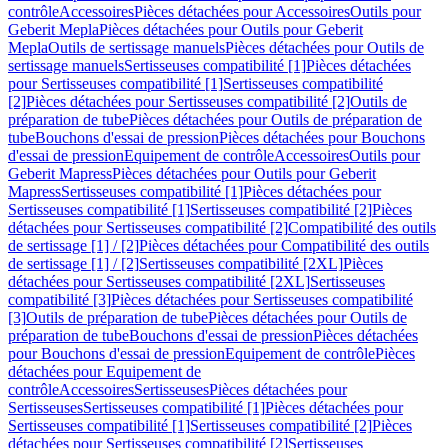
contrôle
Accessoires
Pièces détachées pour Accessoires
Outils pour
Geberit Mepla
Pièces détachées pour Outils pour Geberit
Mepla
Outils de sertissage manuels
Pièces détachées pour Outils de
sertissage manuels
Sertisseuses compatibilité [1]
Pièces détachées
pour Sertisseuses compatibilité [1]
Sertisseuses compatibilité
[2]
Pièces détachées pour Sertisseuses compatibilité [2]
Outils de
préparation de tube
Pièces détachées pour Outils de préparation de
tube
Bouchons d'essai de pression
Pièces détachées pour Bouchons
d'essai de pression
Equipement de contrôle
Accessoires
Outils pour
Geberit Mapress
Pièces détachées pour Outils pour Geberit
Mapress
Sertisseuses compatibilité [1]
Pièces détachées pour
Sertisseuses compatibilité [1]
Sertisseuses compatibilité [2]
Pièces
détachées pour Sertisseuses compatibilité [2]
Compatibilité des outils
de sertissage [1] / [2]
Pièces détachées pour Compatibilité des outils
de sertissage [1] / [2]
Sertisseuses compatibilité [2XL]
Pièces
détachées pour Sertisseuses compatibilité [2XL]
Sertisseuses
compatibilité [3]
Pièces détachées pour Sertisseuses compatibilité
[3]
Outils de préparation de tube
Pièces détachées pour Outils de
préparation de tube
Bouchons d'essai de pression
Pièces détachées
pour Bouchons d'essai de pression
Equipement de contrôle
Pièces
détachées pour Equipement de
contrôle
Accessoires
Sertisseuses
Pièces détachées pour
Sertisseuses
Sertisseuses compatibilité [1]
Pièces détachées pour
Sertisseuses compatibilité [1]
Sertisseuses compatibilité [2]
Pièces
détachées pour Sertisseuses compatibilité [2]
Sertisseuses