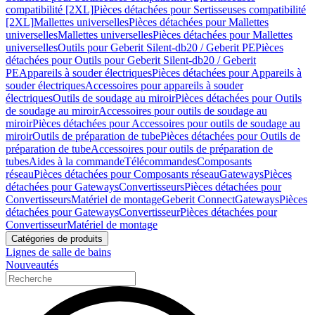
compatibilité [2XL]
Pièces détachées pour Sertisseuses compatibilité
[2XL]
Mallettes universelles
Pièces détachées pour Mallettes
universelles
Mallettes universelles
Pièces détachées pour Mallettes
universelles
Outils pour Geberit Silent-db20 / Geberit PE
Pièces
détachées pour Outils pour Geberit Silent-db20 / Geberit
PE
Appareils à souder électriques
Pièces détachées pour Appareils à
souder électriques
Accessoires pour appareils à souder
électriques
Outils de soudage au miroir
Pièces détachées pour Outils
de soudage au miroir
Accessoires pour outils de soudage au
miroir
Pièces détachées pour Accessoires pour outils de soudage au
miroir
Outils de préparation de tube
Pièces détachées pour Outils de
préparation de tube
Accessoires pour outils de préparation de
tubes
Aides à la commande
Télécommandes
Composants
réseau
Pièces détachées pour Composants réseau
Gateways
Pièces
détachées pour Gateways
Convertisseurs
Pièces détachées pour
Convertisseurs
Matériel de montage
Geberit Connect
Gateways
Pièces
détachées pour Gateways
Convertisseur
Pièces détachées pour
Convertisseur
Matériel de montage
Catégories de produits
Lignes de salle de bains
Nouveautés