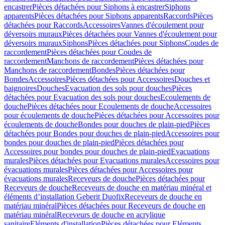
encastrer
Pièces détachées pour Siphons à encastrer
Siphons
apparents
Pièces détachées pour Siphons apparents
Raccords
Pièces
détachées pour Raccords
Accessoires
Vannes d'écoulement pour
déversoirs muraux
Pièces détachées pour Vannes d'écoulement pour
déversoirs muraux
Siphons
Pièces détachées pour Siphons
Coudes de
raccordement
Pièces détachées pour Coudes de
raccordement
Manchons de raccordement
Pièces détachées pour
Manchons de raccordement
Bondes
Pièces détachées pour
Bondes
Accessoires
Pièces détachées pour Accessoires
Douches et
baignoires
Douches
Evacuation des sols pour douches
Pièces
détachées pour Evacuation des sols pour douches
Ecoulements de
douche
Pièces détachées pour Ecoulements de douche
Accessoires
pour écoulements de douche
Pièces détachées pour Accessoires pour
écoulements de douche
Bondes pour douches de plain-pied
Pièces
détachées pour Bondes pour douches de plain-pied
Accessoires pour
bondes pour douches de plain-pied
Pièces détachées pour
Accessoires pour bondes pour douches de plain-pied
Evacuations
murales
Pièces détachées pour Evacuations murales
Accessoires pour
évacuations murales
Pièces détachées pour Accessoires pour
évacuations murales
Receveurs de douche
Pièces détachées pour
Receveurs de douche
Receveurs de douche en matériau minéral et
éléments d’installation Geberit Duofix
Receveurs de douche en
matériau minéral
Pièces détachées pour Receveurs de douche en
matériau minéral
Receveurs de douche en acrylique
sanitaire
Eléments d'installation
Pièces détachées pour Eléments