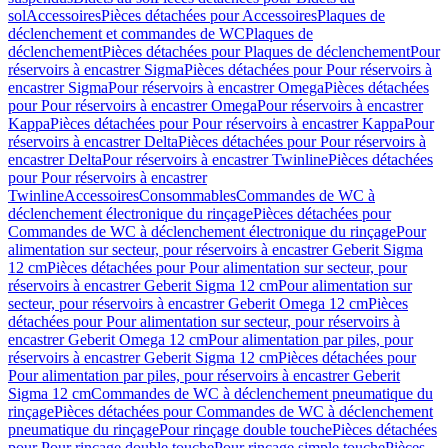
sol
Accessoires
Pièces détachées pour Accessoires
Plaques de
déclenchement et commandes de WC
Plaques de
déclenchement
Pièces détachées pour Plaques de déclenchement
Pour
réservoirs à encastrer Sigma
Pièces détachées pour Pour réservoirs à
encastrer Sigma
Pour réservoirs à encastrer Omega
Pièces détachées
pour Pour réservoirs à encastrer Omega
Pour réservoirs à encastrer
Kappa
Pièces détachées pour Pour réservoirs à encastrer Kappa
Pour
réservoirs à encastrer Delta
Pièces détachées pour Pour réservoirs à
encastrer Delta
Pour réservoirs à encastrer Twinline
Pièces détachées
pour Pour réservoirs à encastrer
Twinline
Accessoires
Consommables
Commandes de WC à
déclenchement électronique du rinçage
Pièces détachées pour
Commandes de WC à déclenchement électronique du rinçage
Pour
alimentation sur secteur, pour réservoirs à encastrer Geberit Sigma
12 cm
Pièces détachées pour Pour alimentation sur secteur, pour
réservoirs à encastrer Geberit Sigma 12 cm
Pour alimentation sur
secteur, pour réservoirs à encastrer Geberit Omega 12 cm
Pièces
détachées pour Pour alimentation sur secteur, pour réservoirs à
encastrer Geberit Omega 12 cm
Pour alimentation par piles, pour
réservoirs à encastrer Geberit Sigma 12 cm
Pièces détachées pour
Pour alimentation par piles, pour réservoirs à encastrer Geberit
Sigma 12 cm
Commandes de WC à déclenchement pneumatique du
rinçage
Pièces détachées pour Commandes de WC à déclenchement
pneumatique du rinçage
Pour rinçage double touche
Pièces détachées
pour Pour rinçage double touche
Pour rinçage simple touche
Pièces