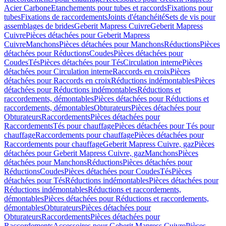
Acier Carbone
Etanchements pour tubes et raccords
Fixations pour
tubes
Fixations de raccordements
Joints d'étanchéité
Sets de vis pour
assemblages de brides
Geberit Mapress Cuivre
Geberit Mapress
Cuivre
Pièces détachées pour Geberit Mapress
Cuivre
Manchons
Pièces détachées pour Manchons
Réductions
Pièces
détachées pour Réductions
Coudes
Pièces détachées pour
Coudes
Tés
Pièces détachées pour Tés
Circulation interne
Pièces
détachées pour Circulation interne
Raccords en croix
Pièces
détachées pour Raccords en croix
Réductions indémontables
Pièces
détachées pour Réductions indémontables
Réductions et
raccordements, démontables
Pièces détachées pour Réductions et
raccordements, démontables
Obturateurs
Pièces détachées pour
Obturateurs
Raccordements
Pièces détachées pour
Raccordements
Tés pour chauffage
Pièces détachées pour Tés pour
chauffage
Raccordements pour chauffage
Pièces détachées pour
Raccordements pour chauffage
Geberit Mapress Cuivre, gaz
Pièces
détachées pour Geberit Mapress Cuivre, gaz
Manchons
Pièces
détachées pour Manchons
Réductions
Pièces détachées pour
Réductions
Coudes
Pièces détachées pour Coudes
Tés
Pièces
détachées pour Tés
Réductions indémontables
Pièces détachées pour
Réductions indémontables
Réductions et raccordements,
démontables
Pièces détachées pour Réductions et raccordements,
démontables
Obturateurs
Pièces détachées pour
Obturateurs
Raccordements
Pièces détachées pour
Raccordements
Accessoires pour Geberit Mapress Cuivre
Pièces