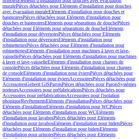
urinoirs
Eléments d'installation pour douches avec évacuation
murale
Pièces détachées pour Eléments d'installation pour douches
avec évacuation murale
Eléments d'installation pour douches et
baignoires
Pièces détachées pour Eléments d'installation pour
douches et baignoires
Eléments pour séparations de douche
Pièces
détachées pour Eléments pour séparations de douche
Eléments
d'installation pour déversoirs
Pièces détachées pour Eléments
d'installation pour déversoirs
Eléments d'installation pour
robinetteries
Pièces détachées pour Eléments d'installation pour
robinetteries
Eléments d'installation pour machines à laver et lave-
vaisselle
Pièces détachées pour Eléments d'installation pour machines
à laver et lave-vaisselle
Eléments d'installation pour charges de
console
Pièces détachées pour Eléments d'installation pour charges
de console
Eléments d'installation pour éviers
Pièces détachées pour
Eléments d'installation pour éviers
Accessoires
Pièces détachées pour
Accessoires
Geberit GIS
Parois
Pièces détachées pour Parois
Systèmes
porteurs
Accessoires pour préfabrications
Pièces détachées pour
Accessoires pour préfabrications
Accessoires pour l'isolation
phonique
Revêtements
Eléments d'installation
Pièces détachées pour
Eléments d'installation
Eléments d'installation pour WC
Pièces
détachées pour Eléments d'installation pour WC
Eléments
d'installation pour lavabos
Pièces détachées pour Eléments
d'installation pour lavabos
Eléments d'installation pour bidets
Pièces
détachées pour Eléments d'installation pour bidets
Eléments
d'installation pour urinoirs
Pièces détachées pour Eléments