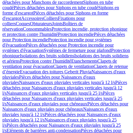
détachées pour Manchons de raccordement
Siphons en tube
coudé
Pièces détachées pour Siphons en tube coudé
Siphons en
forme d'escargot
Pièces détachées pour Siphons en forme
d'escargot
Accessoires
Colliers
Fixations pour
colliers
Coques
Obturateurs
Joints
Boîtiers de
réservation
Consommables
Protection incendie, protection phonique
et protection contre l'humidité
Protection incendie
Pièces détachées
pour Protection incendie
Protection incendie pour systèmes
d'évacuation
Pièces détachées pour Protection incendie pour
systèmes d'évacuation
Systèmes de fermeture pour plafond
Protection
phonique
Isolations des bruits solidiens
Isolations des bruits solidiens
et aériens
Protection contre l'humidité
Etanchements
Clapets de
ventilation pour évacuation
Clapets de ventilation
Clapets de retenue
d’énergie
Evacuation des toitures Geberit Pluvia
Naissances d'eaux
pluviales
Pièces détachées pour Naissances d'eaux
pluviales
Naissances d'eaux pluviales verticales jusqu'à 12 l/s
Pièces
détachées pour Naissances d'eaux pluviales verticales jusqu'à 12
l/s
Naissances d'eaux pluviales verticales jusqu'à 25 l/s
Pièces
détachées pour Naissances d'eaux pluviales verticales jusqu'à 25
l/s
Naissances d'eaux pluviales pour chéneaux
Pièces détachées pour
Naissances d'eaux pluviales pour chéneaux
Naissances d'eaux
pluviales jusqu'à 12 l/s
Pièces détachées pour Naissances d'eaux
pluviales jusqu'à 12 l/s
Naissances d'eaux pluviales jusqu'à 25
l/s
Pièces détachées pour Naissances d'eaux pluviales jusqu'à 25
l/s
Eléments de barrières anti-condensation
Pièces détachées pour