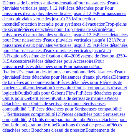
Eléments de barrières anti-condensation
Pour naissances d'eaux
pluviales verticales jusqu'à 12 l/s
Pièces détachées pour Pour
naissances d'eaux pluviales verticales jusqu'à 12 l/s
Pour naissances
d'eaux pluviales verticales jusqu'à 25 l/s
Protection
incendie
Protection incendie pour systèmes d'évacuation
Trop-pleins
de sécurité
Pièces détachées pour Trop-pleins de sécurité
Pour
naissances d'eaux pluviales verticales jusqu'à 12 l/s
Pièces détachées
pour Pour naissances d'eaux pluviales verticales jusqu'à 12 l/s
Pour
naissances d'eaux pluviales verticales jusqu'à 25 l/s
Pièces détachées
pour Pour naissances d'eaux pluviales verticales jusqu'à 25
l/s
Fixations
Système de fixation d40–200
Système de fixation d250–
315
Accessoires
Pièces détachées pour Accessoires
Pour
naissances
Pièces détachées pour Pour naissances
Pour
fixations
Evacuation des toitures conventionnelle
Naissances d'eaux
pluviales
Pièces détachées pour Naissances d'eaux pluviales
Eléments
de barrières anti-condensation
Pièces détachées pour Eléments de
barrières anti-condensation
Accessoires
Outils, composants réseau et
logiciels
Outils
Outils pour Geberit FlowFit
Pièces détachées pour
Outils pour Geberit FlowFit
Outils de sertissage manuels
Pièces
détachées pour Outils de sertissage manuels
Sertisseuses
compatibilité [1]
Pièces détachées pour Sertisseuses compatibilité
[1]
Sertisseuses compatibilité [2]
Pièces détachées pour Sertisseuses
compatibilité [2]
Outils de préparation de tube
Pièces détachées pour
Outils de préparation de tube
Bouchons d'essai de pression
Pièces
détachées pour Bouchons d'essai de pression
Equipements de