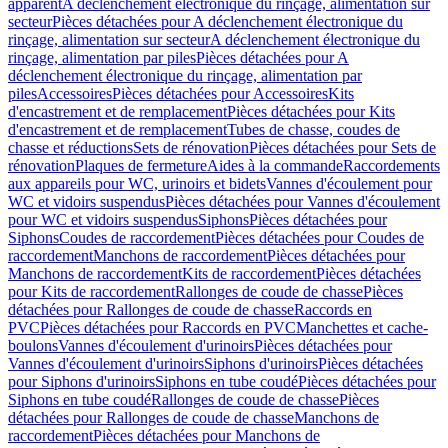
apparent
A déclenchement électronique du rinçage, alimentation sur
secteur
Pièces détachées pour A déclenchement électronique du
rinçage, alimentation sur secteur
A déclenchement électronique du
rinçage, alimentation par piles
Pièces détachées pour A
déclenchement électronique du rinçage, alimentation par
piles
Accessoires
Pièces détachées pour Accessoires
Kits
d'encastrement et de remplacement
Pièces détachées pour Kits
d'encastrement et de remplacement
Tubes de chasse, coudes de
chasse et réductions
Sets de rénovation
Pièces détachées pour Sets de
rénovation
Plaques de fermeture
Aides à la commande
Raccordements
aux appareils pour WC, urinoirs et bidets
Vannes d'écoulement pour
WC et vidoirs suspendus
Pièces détachées pour Vannes d'écoulement
pour WC et vidoirs suspendus
Siphons
Pièces détachées pour
Siphons
Coudes de raccordement
Pièces détachées pour Coudes de
raccordement
Manchons de raccordement
Pièces détachées pour
Manchons de raccordement
Kits de raccordement
Pièces détachées
pour Kits de raccordement
Rallonges de coude de chasse
Pièces
détachées pour Rallonges de coude de chasse
Raccords en
PVC
Pièces détachées pour Raccords en PVC
Manchettes et cache-
boulons
Vannes d'écoulement d'urinoirs
Pièces détachées pour
Vannes d'écoulement d'urinoirs
Siphons d'urinoirs
Pièces détachées
pour Siphons d'urinoirs
Siphons en tube coudé
Pièces détachées pour
Siphons en tube coudé
Rallonges de coude de chasse
Pièces
détachées pour Rallonges de coude de chasse
Manchons de
raccordement
Pièces détachées pour Manchons de