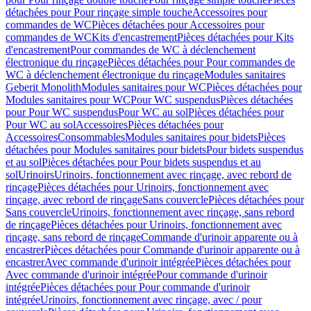
détachées pour Pour rinçage simple touche
Accessoires pour
commandes de WC
Pièces détachées pour Accessoires pour
commandes de WC
Kits d'encastrement
Pièces détachées pour Kits
d'encastrement
Pour commandes de WC à déclenchement
électronique du rinçage
Pièces détachées pour Pour commandes de
WC à déclenchement électronique du rinçage
Modules sanitaires
Geberit Monolith
Modules sanitaires pour WC
Pièces détachées pour
Modules sanitaires pour WC
Pour WC suspendus
Pièces détachées
pour Pour WC suspendus
Pour WC au sol
Pièces détachées pour
Pour WC au sol
Accessoires
Pièces détachées pour
Accessoires
Consommables
Modules sanitaires pour bidets
Pièces
détachées pour Modules sanitaires pour bidets
Pour bidets suspendus
et au sol
Pièces détachées pour Pour bidets suspendus et au
sol
Urinoirs
Urinoirs, fonctionnement avec rinçage, avec rebord de
rinçage
Pièces détachées pour Urinoirs, fonctionnement avec
rinçage, avec rebord de rinçage
Sans couvercle
Pièces détachées pour
Sans couvercle
Urinoirs, fonctionnement avec rinçage, sans rebord
de rinçage
Pièces détachées pour Urinoirs, fonctionnement avec
rinçage, sans rebord de rinçage
Commande d'urinoir apparente ou à
encastrer
Pièces détachées pour Commande d'urinoir apparente ou à
encastrer
Avec commande d'urinoir intégrée
Pièces détachées pour
Avec commande d'urinoir intégrée
Pour commande d'urinoir
intégrée
Pièces détachées pour Pour commande d'urinoir
intégrée
Urinoirs, fonctionnement avec rinçage, avec / pour