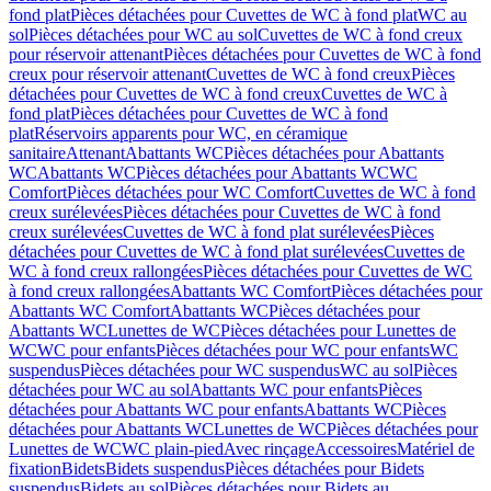
fond plat
Pièces détachées pour Cuvettes de WC à fond plat
WC au
sol
Pièces détachées pour WC au sol
Cuvettes de WC à fond creux
pour réservoir attenant
Pièces détachées pour Cuvettes de WC à fond
creux pour réservoir attenant
Cuvettes de WC à fond creux
Pièces
détachées pour Cuvettes de WC à fond creux
Cuvettes de WC à
fond plat
Pièces détachées pour Cuvettes de WC à fond
plat
Réservoirs apparents pour WC, en céramique
sanitaire
Attenant
Abattants WC
Pièces détachées pour Abattants
WC
Abattants WC
Pièces détachées pour Abattants WC
WC
Comfort
Pièces détachées pour WC Comfort
Cuvettes de WC à fond
creux surélevées
Pièces détachées pour Cuvettes de WC à fond
creux surélevées
Cuvettes de WC à fond plat surélevées
Pièces
détachées pour Cuvettes de WC à fond plat surélevées
Cuvettes de
WC à fond creux rallongées
Pièces détachées pour Cuvettes de WC
à fond creux rallongées
Abattants WC Comfort
Pièces détachées pour
Abattants WC Comfort
Abattants WC
Pièces détachées pour
Abattants WC
Lunettes de WC
Pièces détachées pour Lunettes de
WC
WC pour enfants
Pièces détachées pour WC pour enfants
WC
suspendus
Pièces détachées pour WC suspendus
WC au sol
Pièces
détachées pour WC au sol
Abattants WC pour enfants
Pièces
détachées pour Abattants WC pour enfants
Abattants WC
Pièces
détachées pour Abattants WC
Lunettes de WC
Pièces détachées pour
Lunettes de WC
WC plain-pied
Avec rinçage
Accessoires
Matériel de
fixation
Bidets
Bidets suspendus
Pièces détachées pour Bidets
suspendus
Bidets au sol
Pièces détachées pour Bidets au