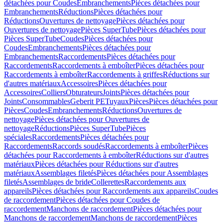
détachées pour Coudes
Embranchements
Pièces détachées pour
Embranchements
Réductions
Pièces détachées pour
Réductions
Ouvertures de nettoyage
Pièces détachées pour
Ouvertures de nettoyage
Pièces SuperTube
Pièces détachées pour
Pièces SuperTube
Coudes
Pièces détachées pour
Coudes
Embranchements
Pièces détachées pour
Embranchements
Raccordements
Pièces détachées pour
Raccordements
Raccordements à emboîter
Pièces détachées pour
Raccordements à emboîter
Raccordements à griffes
Réductions sur
d'autres matériaux
Accessoires
Pièces détachées pour
Accessoires
Colliers
Obturateurs
Joints
Pièces détachées pour
Joints
Consommables
Geberit PE
Tuyaux
Pièces
Pièces détachées pour
Pièces
Coudes
Embranchements
Réductions
Ouvertures de
nettoyage
Pièces détachées pour Ouvertures de
nettoyage
Réductions
Pièces SuperTube
Pièces
spéciales
Raccordements
Pièces détachées pour
Raccordements
Raccords soudés
Raccordements à emboîter
Pièces
détachées pour Raccordements à emboîter
Réductions sur d'autres
matériaux
Pièces détachées pour Réductions sur d'autres
matériaux
Assemblages filetés
Pièces détachées pour Assemblages
filetés
Assemblages de bride
Collerettes
Raccordements aux
appareils
Pièces détachées pour Raccordements aux appareils
Coudes
de raccordement
Pièces détachées pour Coudes de
raccordement
Manchons de raccordement
Pièces détachées pour
Manchons de raccordement
Manchons de raccordement
Pièces