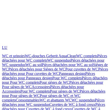
LU
WC et urinoirs
WC-douches Geberit AquaClean
WC complets
Pièces
détachées pour WC complets
WC suspendus
Pièces détachées pour
WC suspendus
WC au sol
Pièces détachées pour WC au sol
Sièges de
WC
Pièces détachées pour Sièges de WC
Pour cuvettes de WC
Pièces
détachées pour Pour cuvettes de WC
Panneaux design
Pièces
détachées pour Panneaux design
Pour WC complets
Pièces détachées
pour Pour WC complets
Pour sièges de WC
Pièces détachées pour
Pour sièges de WC
Accessoires
Pièces détachées pour
Accessoires
Pour WC complets
Pour sièges de WC
Pièces détachées
pour Pour sièges de WC
Pour sièges de WC et WC
complets
Consommables
WC et abattants WC
WC suspendus
Pièces
détachées pour WC suspendus
Cuvettes de WC à fond creux
Pièces
détachées pour Cuvettes de WC à fond creux
Cuvettes de WC à