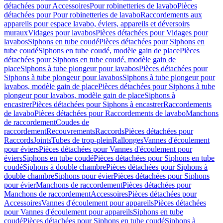
détachées pour Accessoires
Pour robinetteries de lavabo
Pièces
détachées pour Pour robinetteries de lavabo
Raccordements aux
appareils pour espace lavabo, éviers, appareils et déversoirs
muraux
Vidages pour lavabos
Pièces détachées pour Vidages pour
lavabos
Siphons en tube coudé
Pièces détachées pour Siphons en
tube coudé
Siphons en tube coudé, modèle gain de place
Pièces
détachées pour Siphons en tube coudé, modèle gain de
place
Siphons à tube plongeur pour lavabos
Pièces détachées pour
Siphons à tube plongeur pour lavabos
Siphons à tube plongeur pour
lavabos, modèle gain de place
Pièces détachées pour Siphons à tube
plongeur pour lavabos, modèle gain de place
Siphons à
encastrer
Pièces détachées pour Siphons à encastrer
Raccordements
de lavabo
Pièces détachées pour Raccordements de lavabo
Manchons
de raccordement
Coudes de
raccordement
Recouvrements
Raccords
Pièces détachées pour
Raccords
Joints
Tubes de trop-plein
Rallonges
Vannes d'écoulement
pour éviers
Pièces détachées pour Vannes d'écoulement pour
éviers
Siphons en tube coudé
Pièces détachées pour Siphons en tube
coudé
Siphons à double chambre
Pièces détachées pour Siphons à
double chambre
Siphons pour évier
Pièces détachées pour Siphons
pour évier
Manchons de raccordement
Pièces détachées pour
Manchons de raccordement
Accessoires
Pièces détachées pour
Accessoires
Vannes d'écoulement pour appareils
Pièces détachées
pour Vannes d'écoulement pour appareils
Siphons en tube
coudé
Pièces détachées pour Siphons en tube coudé
Siphons à