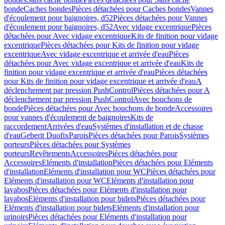
bonde
Caches bondes
Pièces détachées pour Caches bondes
Vannes
d'écoulement pour baignoires, d52
Pièces détachées pour Vannes
d'écoulement pour baignoires, d52
Avec vidage excentrique
Pièces
détachées pour Avec vidage excentrique
Kits de finition pour vidage
excentrique
Pièces détachées pour Kits de finition pour vidage
excentrique
Avec vidage excentrique et arrivée d'eau
Pièces
détachées pour Avec vidage excentrique et arrivée d'eau
Kits de
finition pour vidage excentrique et arrivée d'eau
Pièces détachées
pour Kits de finition pour vidage excentrique et arrivée d'eau
A
déclenchement par pression PushControl
Pièces détachées pour A
déclenchement par pression PushControl
Avec bouchons de
bonde
Pièces détachées pour Avec bouchons de bonde
Accessoires
pour vannes d'écoulement de baignoires
Kits de
raccordement
Arrivées d'eau
Systèmes d'installation et de chasse
d'eau
Geberit Duofix
Parois
Pièces détachées pour Parois
Systèmes
porteurs
Pièces détachées pour Systèmes
porteurs
Revêtements
Accessoires
Pièces détachées pour
Accessoires
Eléments d'installation
Pièces détachées pour Eléments
d'installation
Eléments d'installation pour WC
Pièces détachées pour
Eléments d'installation pour WC
Eléments d'installation pour
lavabos
Pièces détachées pour Eléments d'installation pour
lavabos
Eléments d'installation pour bidets
Pièces détachées pour
Eléments d'installation pour bidets
Eléments d'installation pour
urinoirs
Pièces détachées pour Eléments d'installation pour