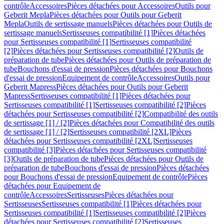
contrôle
Accessoires
Pièces détachées pour Accessoires
Outils pour
Geberit Mepla
Pièces détachées pour Outils pour Geberit
Mepla
Outils de sertissage manuels
Pièces détachées pour Outils de
sertissage manuels
Sertisseuses compatibilité [1]
Pièces détachées
pour Sertisseuses compatibilité [1]
Sertisseuses compatibilité
[2]
Pièces détachées pour Sertisseuses compatibilité [2]
Outils de
préparation de tube
Pièces détachées pour Outils de préparation de
tube
Bouchons d'essai de pression
Pièces détachées pour Bouchons
d'essai de pression
Equipement de contrôle
Accessoires
Outils pour
Geberit Mapress
Pièces détachées pour Outils pour Geberit
Mapress
Sertisseuses compatibilité [1]
Pièces détachées pour
Sertisseuses compatibilité [1]
Sertisseuses compatibilité [2]
Pièces
détachées pour Sertisseuses compatibilité [2]
Compatibilité des outils
de sertissage [1] / [2]
Pièces détachées pour Compatibilité des outils
de sertissage [1] / [2]
Sertisseuses compatibilité [2XL]
Pièces
détachées pour Sertisseuses compatibilité [2XL]
Sertisseuses
compatibilité [3]
Pièces détachées pour Sertisseuses compatibilité
[3]
Outils de préparation de tube
Pièces détachées pour Outils de
préparation de tube
Bouchons d'essai de pression
Pièces détachées
pour Bouchons d'essai de pression
Equipement de contrôle
Pièces
détachées pour Equipement de
contrôle
Accessoires
Sertisseuses
Pièces détachées pour
Sertisseuses
Sertisseuses compatibilité [1]
Pièces détachées pour
Sertisseuses compatibilité [1]
Sertisseuses compatibilité [2]
Pièces
détachées pour Sertisseuses compatibilité [2]
Sertisseuses