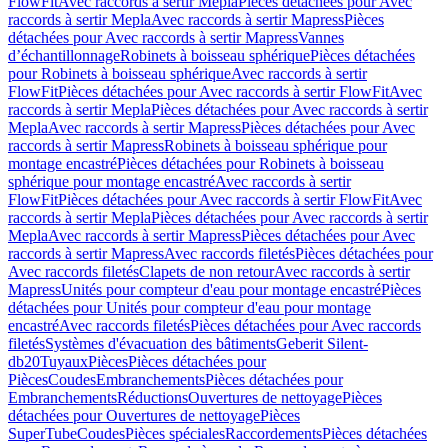
FlowFit
Avec raccords à sertir Mepla
Pièces détachées pour Avec
raccords à sertir Mepla
Avec raccords à sertir Mapress
Pièces
détachées pour Avec raccords à sertir Mapress
Vannes
d’échantillonnage
Robinets à boisseau sphérique
Pièces détachées
pour Robinets à boisseau sphérique
Avec raccords à sertir
FlowFit
Pièces détachées pour Avec raccords à sertir FlowFit
Avec
raccords à sertir Mepla
Pièces détachées pour Avec raccords à sertir
Mepla
Avec raccords à sertir Mapress
Pièces détachées pour Avec
raccords à sertir Mapress
Robinets à boisseau sphérique pour
montage encastré
Pièces détachées pour Robinets à boisseau
sphérique pour montage encastré
Avec raccords à sertir
FlowFit
Pièces détachées pour Avec raccords à sertir FlowFit
Avec
raccords à sertir Mepla
Pièces détachées pour Avec raccords à sertir
Mepla
Avec raccords à sertir Mapress
Pièces détachées pour Avec
raccords à sertir Mapress
Avec raccords filetés
Pièces détachées pour
Avec raccords filetés
Clapets de non retour
Avec raccords à sertir
Mapress
Unités pour compteur d'eau pour montage encastré
Pièces
détachées pour Unités pour compteur d'eau pour montage
encastré
Avec raccords filetés
Pièces détachées pour Avec raccords
filetés
Systèmes d'évacuation des bâtiments
Geberit Silent-
db20
Tuyaux
Pièces
Pièces détachées pour
Pièces
Coudes
Embranchements
Pièces détachées pour
Embranchements
Réductions
Ouvertures de nettoyage
Pièces
détachées pour Ouvertures de nettoyage
Pièces
SuperTube
Coudes
Pièces spéciales
Raccordements
Pièces détachées