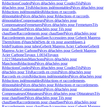
Réductions
Coudes
Pièces détachées pour Coudes
Tés
Pièces
détachées pour Tés
Réductions indémontables
Pièces détachées pour
Réductions indémontables
Réductions et raccords,
démontables
Pièces détachées pour Réductions et raccords,
démontables
Compensateurs
Pièces détachées pour
Compensateurs
Fermetures
Pièces détachées pour Fermetures
Tés
pour chauffage
Pièces détachées pour Tés pour
chauffage
Raccordements pour chauffage
Pièces détachées pour
Raccordements pour chauffage
Accessoires pour Geberit Mapress
Therm
Joints d'étanchéité
Sets de vis pour assemblages à
bride
Fixations pour tubes
Geberit Mapress Acier Carbone
Geberit
Mapress Acier Carbone
Pièces détachées pour Geberit Mapress
Acier Carbone
Tuyaux 1.0034
Tuyaux
1.0215
Mamelons
Manchons
Pièces détachées pour
Manchons
Réductions
Pièces détachées pour
Réductions
Coudes
Pièces détachées pour Coudes
Tés
Pièces
détachées pour Tés
Raccords en croix
Pièces détachées pour
Raccords en croix
Réductions indémontables
Pièces détachées pour
Réductions indémontables
Réductions et raccordements,
démontables
Pièces détachées pour Réductions et raccordements,
démontables
Compensateurs
Pièces détachées pour
Compensateurs
Obturateurs
Pièces détachées pour Obturateurs
Tés
pour chauffage
Pièces détachées pour Tés pour
chauffage
Raccordements pour chauffage
Pièces détachées pour
Raccordements pour chauffage
Accessoires pour Geberit Mapress