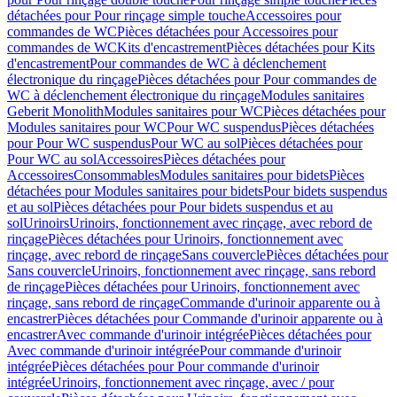
détachées pour Pour rinçage simple touche
Accessoires pour
commandes de WC
Pièces détachées pour Accessoires pour
commandes de WC
Kits d'encastrement
Pièces détachées pour Kits
d'encastrement
Pour commandes de WC à déclenchement
électronique du rinçage
Pièces détachées pour Pour commandes de
WC à déclenchement électronique du rinçage
Modules sanitaires
Geberit Monolith
Modules sanitaires pour WC
Pièces détachées pour
Modules sanitaires pour WC
Pour WC suspendus
Pièces détachées
pour Pour WC suspendus
Pour WC au sol
Pièces détachées pour
Pour WC au sol
Accessoires
Pièces détachées pour
Accessoires
Consommables
Modules sanitaires pour bidets
Pièces
détachées pour Modules sanitaires pour bidets
Pour bidets suspendus
et au sol
Pièces détachées pour Pour bidets suspendus et au
sol
Urinoirs
Urinoirs, fonctionnement avec rinçage, avec rebord de
rinçage
Pièces détachées pour Urinoirs, fonctionnement avec
rinçage, avec rebord de rinçage
Sans couvercle
Pièces détachées pour
Sans couvercle
Urinoirs, fonctionnement avec rinçage, sans rebord
de rinçage
Pièces détachées pour Urinoirs, fonctionnement avec
rinçage, sans rebord de rinçage
Commande d'urinoir apparente ou à
encastrer
Pièces détachées pour Commande d'urinoir apparente ou à
encastrer
Avec commande d'urinoir intégrée
Pièces détachées pour
Avec commande d'urinoir intégrée
Pour commande d'urinoir
intégrée
Pièces détachées pour Pour commande d'urinoir
intégrée
Urinoirs, fonctionnement avec rinçage, avec / pour