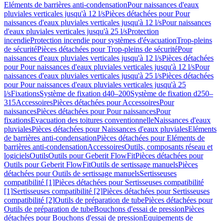
Eléments de barrières anti-condensation
Pour naissances d'eaux
pluviales verticales jusqu'à 12 l/s
Pièces détachées pour Pour
naissances d'eaux pluviales verticales jusqu'à 12 l/s
Pour naissances
d'eaux pluviales verticales jusqu'à 25 l/s
Protection
incendie
Protection incendie pour systèmes d'évacuation
Trop-pleins
de sécurité
Pièces détachées pour Trop-pleins de sécurité
Pour
naissances d'eaux pluviales verticales jusqu'à 12 l/s
Pièces détachées
pour Pour naissances d'eaux pluviales verticales jusqu'à 12 l/s
Pour
naissances d'eaux pluviales verticales jusqu'à 25 l/s
Pièces détachées
pour Pour naissances d'eaux pluviales verticales jusqu'à 25
l/s
Fixations
Système de fixation d40–200
Système de fixation d250–
315
Accessoires
Pièces détachées pour Accessoires
Pour
naissances
Pièces détachées pour Pour naissances
Pour
fixations
Evacuation des toitures conventionnelle
Naissances d'eaux
pluviales
Pièces détachées pour Naissances d'eaux pluviales
Eléments
de barrières anti-condensation
Pièces détachées pour Eléments de
barrières anti-condensation
Accessoires
Outils, composants réseau et
logiciels
Outils
Outils pour Geberit FlowFit
Pièces détachées pour
Outils pour Geberit FlowFit
Outils de sertissage manuels
Pièces
détachées pour Outils de sertissage manuels
Sertisseuses
compatibilité [1]
Pièces détachées pour Sertisseuses compatibilité
[1]
Sertisseuses compatibilité [2]
Pièces détachées pour Sertisseuses
compatibilité [2]
Outils de préparation de tube
Pièces détachées pour
Outils de préparation de tube
Bouchons d'essai de pression
Pièces
détachées pour Bouchons d'essai de pression
Equipements de