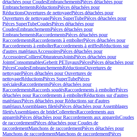
détachées pour Coudes
Embranchements
Pièces détachées pour
Embranchements
Réductions
Pièces détachées pour
Réductions
Ouvertures de nettoyage
Pièces détachées pour
Ouvertures de nettoyage
Pièces SuperTube
Pièces détachées pour
Pièces SuperTube
Coudes
Pièces détachées pour
Coudes
Embranchements
Pièces détachées pour
Embranchements
Raccordements
Pièces détachées pour
Raccordements
Raccordements à emboîter
Pièces détachées pour
Raccordements à emboîter
Raccordements à griffes
Réductions sur
d'autres matériaux
Accessoires
Pièces détachées pour
Accessoires
Colliers
Obturateurs
Joints
Pièces détachées pour
Joints
Consommables
Geberit PE
Tuyaux
Pièces
Pièces détachées pour
Pièces
Coudes
Embranchements
Réductions
Ouvertures de
nettoyage
Pièces détachées pour Ouvertures de
nettoyage
Réductions
Pièces SuperTube
Pièces
spéciales
Raccordements
Pièces détachées pour
Raccordements
Raccords soudés
Raccordements à emboîter
Pièces
détachées pour Raccordements à emboîter
Réductions sur d'autres
matériaux
Pièces détachées pour Réductions sur d'autres
matériaux
Assemblages filetés
Pièces détachées pour Assemblages
filetés
Assemblages de bride
Collerettes
Raccordements aux
appareils
Pièces détachées pour Raccordements aux appareils
Coudes
de raccordement
Pièces détachées pour Coudes de
raccordement
Manchons de raccordement
Pièces détachées pour
Manchons de raccordement
Manchons de raccordement
Pièces