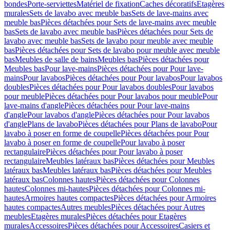
bondes
Porte-serviettes
Matériel de fixation
Caches décoratifs
Etagères
murales
Sets de lavabo avec meuble bas
Sets de lave-mains avec
meuble bas
Pièces détachées pour Sets de lave-mains avec meuble
bas
Sets de lavabo avec meuble bas
Pièces détachées pour Sets de
lavabo avec meuble bas
Sets de lavabo pour meuble avec meuble
bas
Pièces détachées pour Sets de lavabo pour meuble avec meuble
bas
Meubles de salle de bains
Meubles bas
Pièces détachées pour
Meubles bas
Pour lave-mains
Pièces détachées pour Pour lave-
mains
Pour lavabos
Pièces détachées pour Pour lavabos
Pour lavabos
doubles
Pièces détachées pour Pour lavabos doubles
Pour lavabos
pour meuble
Pièces détachées pour Pour lavabos pour meuble
Pour
lave-mains d'angle
Pièces détachées pour Pour lave-mains
d'angle
Pour lavabos d'angle
Pièces détachées pour Pour lavabos
d'angle
Plans de lavabo
Pièces détachées pour Plans de lavabo
Pour
lavabo à poser en forme de coupelle
Pièces détachées pour Pour
lavabo à poser en forme de coupelle
Pour lavabo à poser
rectangulaire
Pièces détachées pour Pour lavabo à poser
rectangulaire
Meubles latéraux bas
Pièces détachées pour Meubles
latéraux bas
Meubles latéraux bas
Pièces détachées pour Meubles
latéraux bas
Colonnes hautes
Pièces détachées pour Colonnes
hautes
Colonnes mi-hautes
Pièces détachées pour Colonnes mi-
hautes
Armoires hautes compactes
Pièces détachées pour Armoires
hautes compactes
Autres meubles
Pièces détachées pour Autres
meubles
Etagères murales
Pièces détachées pour Etagères
murales
Accessoires
Pièces détachées pour Accessoires
Casiers et