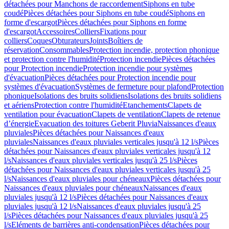
détachées pour Manchons de raccordement
Siphons en tube
coudé
Pièces détachées pour Siphons en tube coudé
Siphons en
forme d'escargot
Pièces détachées pour Siphons en forme
d'escargot
Accessoires
Colliers
Fixations pour
colliers
Coques
Obturateurs
Joints
Boîtiers de
réservation
Consommables
Protection incendie, protection phonique
et protection contre l'humidité
Protection incendie
Pièces détachées
pour Protection incendie
Protection incendie pour systèmes
d'évacuation
Pièces détachées pour Protection incendie pour
systèmes d'évacuation
Systèmes de fermeture pour plafond
Protection
phonique
Isolations des bruits solidiens
Isolations des bruits solidiens
et aériens
Protection contre l'humidité
Etanchements
Clapets de
ventilation pour évacuation
Clapets de ventilation
Clapets de retenue
d’énergie
Evacuation des toitures Geberit Pluvia
Naissances d'eaux
pluviales
Pièces détachées pour Naissances d'eaux
pluviales
Naissances d'eaux pluviales verticales jusqu'à 12 l/s
Pièces
détachées pour Naissances d'eaux pluviales verticales jusqu'à 12
l/s
Naissances d'eaux pluviales verticales jusqu'à 25 l/s
Pièces
détachées pour Naissances d'eaux pluviales verticales jusqu'à 25
l/s
Naissances d'eaux pluviales pour chéneaux
Pièces détachées pour
Naissances d'eaux pluviales pour chéneaux
Naissances d'eaux
pluviales jusqu'à 12 l/s
Pièces détachées pour Naissances d'eaux
pluviales jusqu'à 12 l/s
Naissances d'eaux pluviales jusqu'à 25
l/s
Pièces détachées pour Naissances d'eaux pluviales jusqu'à 25
l/s
Eléments de barrières anti-condensation
Pièces détachées pour