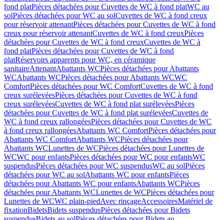
fond plat
Pièces détachées pour Cuvettes de WC à fond plat
WC au
sol
Pièces détachées pour WC au sol
Cuvettes de WC à fond creux
pour réservoir attenant
Pièces détachées pour Cuvettes de WC à fond
creux pour réservoir attenant
Cuvettes de WC à fond creux
Pièces
détachées pour Cuvettes de WC à fond creux
Cuvettes de WC à
fond plat
Pièces détachées pour Cuvettes de WC à fond
plat
Réservoirs apparents pour WC, en céramique
sanitaire
Attenant
Abattants WC
Pièces détachées pour Abattants
WC
Abattants WC
Pièces détachées pour Abattants WC
WC
Comfort
Pièces détachées pour WC Comfort
Cuvettes de WC à fond
creux surélevées
Pièces détachées pour Cuvettes de WC à fond
creux surélevées
Cuvettes de WC à fond plat surélevées
Pièces
détachées pour Cuvettes de WC à fond plat surélevées
Cuvettes de
WC à fond creux rallongées
Pièces détachées pour Cuvettes de WC
à fond creux rallongées
Abattants WC Comfort
Pièces détachées pour
Abattants WC Comfort
Abattants WC
Pièces détachées pour
Abattants WC
Lunettes de WC
Pièces détachées pour Lunettes de
WC
WC pour enfants
Pièces détachées pour WC pour enfants
WC
suspendus
Pièces détachées pour WC suspendus
WC au sol
Pièces
détachées pour WC au sol
Abattants WC pour enfants
Pièces
détachées pour Abattants WC pour enfants
Abattants WC
Pièces
détachées pour Abattants WC
Lunettes de WC
Pièces détachées pour
Lunettes de WC
WC plain-pied
Avec rinçage
Accessoires
Matériel de
fixation
Bidets
Bidets suspendus
Pièces détachées pour Bidets
suspendus
Bidets au sol
Pièces détachées pour Bidets au