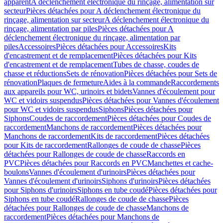
apparent
A déclenchement électronique du rinçage, alimentation sur
secteur
Pièces détachées pour A déclenchement électronique du
rinçage, alimentation sur secteur
A déclenchement électronique du
rinçage, alimentation par piles
Pièces détachées pour A
déclenchement électronique du rinçage, alimentation par
piles
Accessoires
Pièces détachées pour Accessoires
Kits
d'encastrement et de remplacement
Pièces détachées pour Kits
d'encastrement et de remplacement
Tubes de chasse, coudes de
chasse et réductions
Sets de rénovation
Pièces détachées pour Sets de
rénovation
Plaques de fermeture
Aides à la commande
Raccordements
aux appareils pour WC, urinoirs et bidets
Vannes d'écoulement pour
WC et vidoirs suspendus
Pièces détachées pour Vannes d'écoulement
pour WC et vidoirs suspendus
Siphons
Pièces détachées pour
Siphons
Coudes de raccordement
Pièces détachées pour Coudes de
raccordement
Manchons de raccordement
Pièces détachées pour
Manchons de raccordement
Kits de raccordement
Pièces détachées
pour Kits de raccordement
Rallonges de coude de chasse
Pièces
détachées pour Rallonges de coude de chasse
Raccords en
PVC
Pièces détachées pour Raccords en PVC
Manchettes et cache-
boulons
Vannes d'écoulement d'urinoirs
Pièces détachées pour
Vannes d'écoulement d'urinoirs
Siphons d'urinoirs
Pièces détachées
pour Siphons d'urinoirs
Siphons en tube coudé
Pièces détachées pour
Siphons en tube coudé
Rallonges de coude de chasse
Pièces
détachées pour Rallonges de coude de chasse
Manchons de
raccordement
Pièces détachées pour Manchons de