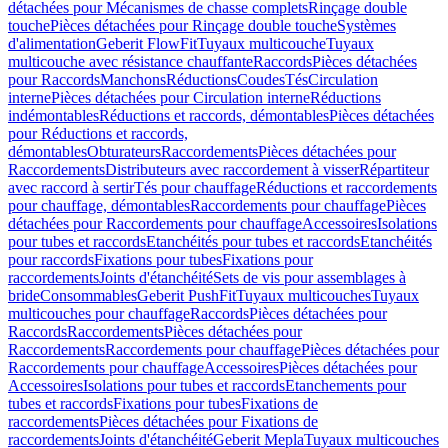
détachées pour Mécanismes de chasse complets
Rinçage double
touche
Pièces détachées pour Rinçage double touche
Systèmes
d'alimentation
Geberit FlowFit
Tuyaux multicouche
Tuyaux
multicouche avec résistance chauffante
Raccords
Pièces détachées
pour Raccords
Manchons
Réductions
Coudes
Tés
Circulation
interne
Pièces détachées pour Circulation interne
Réductions
indémontables
Réductions et raccords, démontables
Pièces détachées
pour Réductions et raccords,
démontables
Obturateurs
Raccordements
Pièces détachées pour
Raccordements
Distributeurs avec raccordement à visser
Répartiteur
avec raccord à sertir
Tés pour chauffage
Réductions et raccordements
pour chauffage, démontables
Raccordements pour chauffage
Pièces
détachées pour Raccordements pour chauffage
Accessoires
Isolations
pour tubes et raccords
Etanchéités pour tubes et raccords
Etanchéités
pour raccords
Fixations pour tubes
Fixations pour
raccordements
Joints d'étanchéité
Sets de vis pour assemblages à
bride
Consommables
Geberit PushFit
Tuyaux multicouches
Tuyaux
multicouches pour chauffage
Raccords
Pièces détachées pour
Raccords
Raccordements
Pièces détachées pour
Raccordements
Raccordements pour chauffage
Pièces détachées pour
Raccordements pour chauffage
Accessoires
Pièces détachées pour
Accessoires
Isolations pour tubes et raccords
Etanchements pour
tubes et raccords
Fixations pour tubes
Fixations de
raccordements
Pièces détachées pour Fixations de
raccordements
Joints d'étanchéité
Geberit Mepla
Tuyaux multicouches