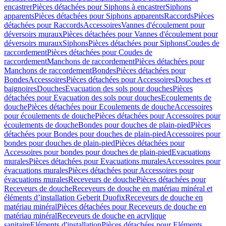
encastrer
Pièces détachées pour Siphons à encastrer
Siphons
apparents
Pièces détachées pour Siphons apparents
Raccords
Pièces
détachées pour Raccords
Accessoires
Vannes d'écoulement pour
déversoirs muraux
Pièces détachées pour Vannes d'écoulement pour
déversoirs muraux
Siphons
Pièces détachées pour Siphons
Coudes de
raccordement
Pièces détachées pour Coudes de
raccordement
Manchons de raccordement
Pièces détachées pour
Manchons de raccordement
Bondes
Pièces détachées pour
Bondes
Accessoires
Pièces détachées pour Accessoires
Douches et
baignoires
Douches
Evacuation des sols pour douches
Pièces
détachées pour Evacuation des sols pour douches
Ecoulements de
douche
Pièces détachées pour Ecoulements de douche
Accessoires
pour écoulements de douche
Pièces détachées pour Accessoires pour
écoulements de douche
Bondes pour douches de plain-pied
Pièces
détachées pour Bondes pour douches de plain-pied
Accessoires pour
bondes pour douches de plain-pied
Pièces détachées pour
Accessoires pour bondes pour douches de plain-pied
Evacuations
murales
Pièces détachées pour Evacuations murales
Accessoires pour
évacuations murales
Pièces détachées pour Accessoires pour
évacuations murales
Receveurs de douche
Pièces détachées pour
Receveurs de douche
Receveurs de douche en matériau minéral et
éléments d’installation Geberit Duofix
Receveurs de douche en
matériau minéral
Pièces détachées pour Receveurs de douche en
matériau minéral
Receveurs de douche en acrylique
sanitaire
Eléments d'installation
Pièces détachées pour Eléments