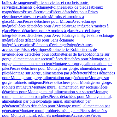
boîtes de rangement
Porte-serviettes et crochets porte-
serviettes
Eléments d'éclairage
Poignées
Jeux de pieds
Tableaux
magnétiques
Prises électriques
Pièces détachées pour Prises
électriques
Autres accessoires
Miroirs et armoires à
glace
Miroirs
Pièces détachées pour Miroirs
Avec éclairage
intégrée
Pièces détachées pour Avec éclairage intégrée
Armoires à
glace
Pièces détachées pour Armoires à glace
Avec éclairage
intégrée
Pièces détachées pour Avec éclairage intégrée
Sans éclairage
intégré
Pièces détachées pour Sans éclairage
intégré
Accessoires
Eléments d'éclairage
Poignées
Autres
accessoires
Prises électriques
Robinetteries
Robinetteries de
lavabo
Pièces détachées pour Robinetteries de lavabo
Montage sur
gorge, alimentation sur secteur
Pièces détachées pour Montage sur
gorge, alimentation sur secteur
Montage sur gorge, alimentation par
piles
Pièces détachées pour Montage sur gorge, alimentation par
piles
Montage sur gorge, alimentation par générateur
Pièces détachées
pour Montage sur gorge, alimentation par générateur
Montage sur
gorge, robinets mitigeurs
Pièces détachées pour Montage sur gorge,
robinets mitigeurs
Montage mural, alimentation sur secteur
Pièces
détachées pour Montage mural, alimentation sur secteur
Montage
mural, alimentation par piles
Pièces détachées pour Montage mural,
alimentation par piles
Montage mural, alimentation par
générateur
Pièces détachées pour Montage mural, alimentation par
générateur
Montage mural, robinets mélangeurs
Pièces détachées
pour Montage mural, robinets mélangeurs
Accessoires
Pièces