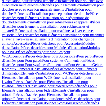
d'installation pour urinoirs
Eléments d'installation pour douches avec
évacuation murale
Pièces détachées pour Eléments d'installation pour
douches avec évacuation murale
Eléments d’installation pour
douches
Eléments d’installation pour séparations de douche
Pièces
détachées pour Eléments d’installation pour séparations de
douche
Eléments d'installation pour robinetteries et appareils
Pièces
détachées pour Eléments d'installation pour robinetteries et
appareils
Eléments d'installation pour machines à laver et lave-
vaisselle
Pièces détachées pour Eléments d'installation pour machines
à laver et lave-vaisselle
Eléments d'installation pour charges de
console
Accessoires
Pièces détachées pour Accessoires
Modules
d'installation
Pièces détachées pour Modules d'installation
Modules
pour WC
Pièces détachées pour Modules pour
WC
Accessoires
Pièces détachées pour Accessoires
Pour parois
Pièces
détachées pour Pour parois
Pour systèmes d'alimentation
Pièces
détachées pour Pour systèmes d'alimentation
Pour évacuation
Geberit
Kombifix
Eléments d'installation
Pièces détachées pour Eléments
d'installation
Eléments d'installation pour WC
Pièces détachées pour
Eléments d'installation pour WC
Eléments d'installation pour
lavabos
Pièces détachées pour Eléments d'installation pour
lavabos
Eléments d'installation pour bidets
Pièces détachées pour
Eléments d'installation pour bidets
Eléments d'installation pour
urinoirs
Pièces détachées pour Eléments d'installation pour
urinoirs
Eléments d'installation pour douches
Pièces détachées pour
Eléments d'installation pour douches
Accessoires
Pièces détachées