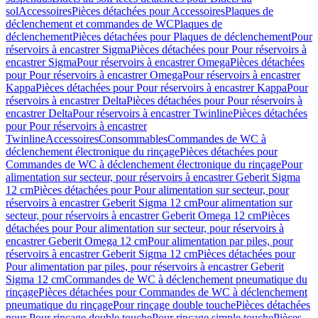
sol
Accessoires
Pièces détachées pour Accessoires
Plaques de
déclenchement et commandes de WC
Plaques de
déclenchement
Pièces détachées pour Plaques de déclenchement
Pour
réservoirs à encastrer Sigma
Pièces détachées pour Pour réservoirs à
encastrer Sigma
Pour réservoirs à encastrer Omega
Pièces détachées
pour Pour réservoirs à encastrer Omega
Pour réservoirs à encastrer
Kappa
Pièces détachées pour Pour réservoirs à encastrer Kappa
Pour
réservoirs à encastrer Delta
Pièces détachées pour Pour réservoirs à
encastrer Delta
Pour réservoirs à encastrer Twinline
Pièces détachées
pour Pour réservoirs à encastrer
Twinline
Accessoires
Consommables
Commandes de WC à
déclenchement électronique du rinçage
Pièces détachées pour
Commandes de WC à déclenchement électronique du rinçage
Pour
alimentation sur secteur, pour réservoirs à encastrer Geberit Sigma
12 cm
Pièces détachées pour Pour alimentation sur secteur, pour
réservoirs à encastrer Geberit Sigma 12 cm
Pour alimentation sur
secteur, pour réservoirs à encastrer Geberit Omega 12 cm
Pièces
détachées pour Pour alimentation sur secteur, pour réservoirs à
encastrer Geberit Omega 12 cm
Pour alimentation par piles, pour
réservoirs à encastrer Geberit Sigma 12 cm
Pièces détachées pour
Pour alimentation par piles, pour réservoirs à encastrer Geberit
Sigma 12 cm
Commandes de WC à déclenchement pneumatique du
rinçage
Pièces détachées pour Commandes de WC à déclenchement
pneumatique du rinçage
Pour rinçage double touche
Pièces détachées
pour Pour rinçage double touche
Pour rinçage simple touche
Pièces