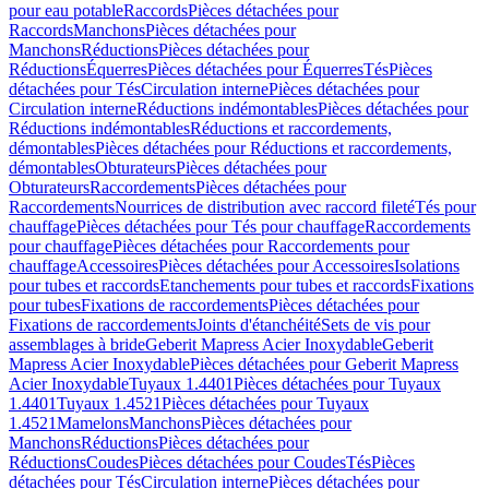
pour eau potable
Raccords
Pièces détachées pour
Raccords
Manchons
Pièces détachées pour
Manchons
Réductions
Pièces détachées pour
Réductions
Équerres
Pièces détachées pour Équerres
Tés
Pièces
détachées pour Tés
Circulation interne
Pièces détachées pour
Circulation interne
Réductions indémontables
Pièces détachées pour
Réductions indémontables
Réductions et raccordements,
démontables
Pièces détachées pour Réductions et raccordements,
démontables
Obturateurs
Pièces détachées pour
Obturateurs
Raccordements
Pièces détachées pour
Raccordements
Nourrices de distribution avec raccord fileté
Tés pour
chauffage
Pièces détachées pour Tés pour chauffage
Raccordements
pour chauffage
Pièces détachées pour Raccordements pour
chauffage
Accessoires
Pièces détachées pour Accessoires
Isolations
pour tubes et raccords
Etanchements pour tubes et raccords
Fixations
pour tubes
Fixations de raccordements
Pièces détachées pour
Fixations de raccordements
Joints d'étanchéité
Sets de vis pour
assemblages à bride
Geberit Mapress Acier Inoxydable
Geberit
Mapress Acier Inoxydable
Pièces détachées pour Geberit Mapress
Acier Inoxydable
Tuyaux 1.4401
Pièces détachées pour Tuyaux
1.4401
Tuyaux 1.4521
Pièces détachées pour Tuyaux
1.4521
Mamelons
Manchons
Pièces détachées pour
Manchons
Réductions
Pièces détachées pour
Réductions
Coudes
Pièces détachées pour Coudes
Tés
Pièces
détachées pour Tés
Circulation interne
Pièces détachées pour