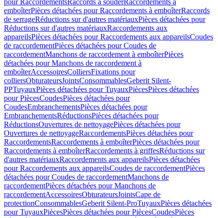
pour Raccordements
Raccords à souder
Raccordements à
emboîter
Pièces détachées pour Raccordements à emboîter
Raccords
de serrage
Réductions sur d'autres matériaux
Pièces détachées pour
Réductions sur d'autres matériaux
Raccordements aux
appareils
Pièces détachées pour Raccordements aux appareils
Coudes
de raccordement
Pièces détachées pour Coudes de
raccordement
Manchons de raccordement à emboîter
Pièces
détachées pour Manchons de raccordement à
emboîter
Accessoires
Colliers
Fixations pour
colliers
Obturateurs
Joints
Consommables
Geberit Silent-
PP
Tuyaux
Pièces détachées pour Tuyaux
Pièces
Pièces détachées
pour Pièces
Coudes
Pièces détachées pour
Coudes
Embranchements
Pièces détachées pour
Embranchements
Réductions
Pièces détachées pour
Réductions
Ouvertures de nettoyage
Pièces détachées pour
Ouvertures de nettoyage
Raccordements
Pièces détachées pour
Raccordements
Raccordements à emboîter
Pièces détachées pour
Raccordements à emboîter
Raccordements à griffes
Réductions sur
d'autres matériaux
Raccordements aux appareils
Pièces détachées
pour Raccordements aux appareils
Coudes de raccordement
Pièces
détachées pour Coudes de raccordement
Manchons de
raccordement
Pièces détachées pour Manchons de
raccordement
Accessoires
Obturateurs
Joints
Cape de
protection
Consommables
Geberit Silent-Pro
Tuyaux
Pièces détachées
pour Tuyaux
Pièces
Pièces détachées pour Pièces
Coudes
Pièces