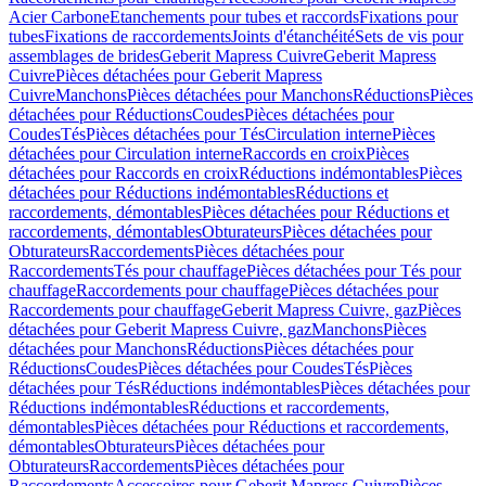
Acier Carbone
Etanchements pour tubes et raccords
Fixations pour
tubes
Fixations de raccordements
Joints d'étanchéité
Sets de vis pour
assemblages de brides
Geberit Mapress Cuivre
Geberit Mapress
Cuivre
Pièces détachées pour Geberit Mapress
Cuivre
Manchons
Pièces détachées pour Manchons
Réductions
Pièces
détachées pour Réductions
Coudes
Pièces détachées pour
Coudes
Tés
Pièces détachées pour Tés
Circulation interne
Pièces
détachées pour Circulation interne
Raccords en croix
Pièces
détachées pour Raccords en croix
Réductions indémontables
Pièces
détachées pour Réductions indémontables
Réductions et
raccordements, démontables
Pièces détachées pour Réductions et
raccordements, démontables
Obturateurs
Pièces détachées pour
Obturateurs
Raccordements
Pièces détachées pour
Raccordements
Tés pour chauffage
Pièces détachées pour Tés pour
chauffage
Raccordements pour chauffage
Pièces détachées pour
Raccordements pour chauffage
Geberit Mapress Cuivre, gaz
Pièces
détachées pour Geberit Mapress Cuivre, gaz
Manchons
Pièces
détachées pour Manchons
Réductions
Pièces détachées pour
Réductions
Coudes
Pièces détachées pour Coudes
Tés
Pièces
détachées pour Tés
Réductions indémontables
Pièces détachées pour
Réductions indémontables
Réductions et raccordements,
démontables
Pièces détachées pour Réductions et raccordements,
démontables
Obturateurs
Pièces détachées pour
Obturateurs
Raccordements
Pièces détachées pour
Raccordements
Accessoires pour Geberit Mapress Cuivre
Pièces