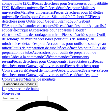
compatibilité [2XL]
Pièces détachées pour Sertisseuses compatibilité
[2XL]
Mallettes universelles
Pièces détachées pour Mallettes
universelles
Mallettes universelles
Pièces détachées pour Mallettes
universelles
Outils pour Geberit Silent-db20 / Geberit PE
Pièces
détachées pour Outils pour Geberit Silent-db20 / Geberit
PE
Appareils à souder électriques
Pièces détachées pour Appareils à
souder électriques
Accessoires pour appareils à souder
électriques
Outils de soudage au miroir
Pièces détachées pour Outils
de soudage au miroir
Accessoires pour outils de soudage au
miroir
Pièces détachées pour Accessoires pour outils de soudage au
miroir
Outils de préparation de tube
Pièces détachées pour Outils de
préparation de tube
Accessoires pour outils de préparation de
tubes
Aides à la commande
Télécommandes
Composants
réseau
Pièces détachées pour Composants réseau
Gateways
Pièces
détachées pour Gateways
Convertisseurs
Pièces détachées pour
Convertisseurs
Matériel de montage
Geberit Connect
Gateways
Pièces
détachées pour Gateways
Convertisseur
Pièces détachées pour
Convertisseur
Matériel de montage
Catégories de produits
Lignes de salle de bains
Nouveautés