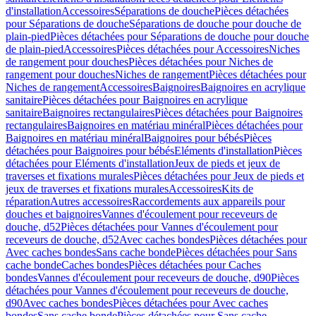
d'installation
Accessoires
Séparations de douche
Pièces détachées
pour Séparations de douche
Séparations de douche pour douche de
plain-pied
Pièces détachées pour Séparations de douche pour douche
de plain-pied
Accessoires
Pièces détachées pour Accessoires
Niches
de rangement pour douches
Pièces détachées pour Niches de
rangement pour douches
Niches de rangement
Pièces détachées pour
Niches de rangement
Accessoires
Baignoires
Baignoires en acrylique
sanitaire
Pièces détachées pour Baignoires en acrylique
sanitaire
Baignoires rectangulaires
Pièces détachées pour Baignoires
rectangulaires
Baignoires en matériau minéral
Pièces détachées pour
Baignoires en matériau minéral
Baignoires pour bébés
Pièces
détachées pour Baignoires pour bébés
Eléments d'installation
Pièces
détachées pour Eléments d'installation
Jeux de pieds et jeux de
traverses et fixations murales
Pièces détachées pour Jeux de pieds et
jeux de traverses et fixations murales
Accessoires
Kits de
réparation
Autres accessoires
Raccordements aux appareils pour
douches et baignoires
Vannes d'écoulement pour receveurs de
douche, d52
Pièces détachées pour Vannes d'écoulement pour
receveurs de douche, d52
Avec caches bondes
Pièces détachées pour
Avec caches bondes
Sans cache bonde
Pièces détachées pour Sans
cache bonde
Caches bondes
Pièces détachées pour Caches
bondes
Vannes d'écoulement pour receveurs de douche, d90
Pièces
détachées pour Vannes d'écoulement pour receveurs de douche,
d90
Avec caches bondes
Pièces détachées pour Avec caches
bondes
Sans cache bonde
Pièces détachées pour Sans cache