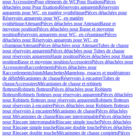
pour Accessoires
Pour eléments de WC
Pour fixations
Pièces
détachées pour Pour fixations
Réservoirs apparents
Réservoirs
apparents pour WC, en matière synthétique
Pièces détachées pour
Réservoirs apparents pour WC, en matière
synthétique
Attenant
Pièces détachées pour Attenant
Basse et
moyenne position
Pièces détachées pour Basse et moyenne
position
Réservoirs apparents pour WC, en céramique
Pièces
détachées pour Réservoirs apparents pour WC, en
céramique
Attenant
Pièces détachées pour Attenant
Tubes de chasse
pour réservoirs apparents
Pièces détachées pour Tubes de chasse
pour réservoirs apparents
Haute position
Pièces détachées pour Haute
position
Basse et moyenne position
Accessoires
Pièces détachées pour
Accessoires
Raccordements
Pièces détachées pour
Raccordements
Joints
Manchettes
Mamelons, rosaces et modérateurs
de débit
Mécanismes de chasse
Réservoirs à encastrer
Tubes de
chasse
Accessoires
Mécanismes de chasse et robinets
flotteurs
Robinets flotteurs
Pièces détachées pour Robinets
flotteurs
Robinets flotteurs pour réservoirs apparents
Pièces détachées
pour Robinets flotteurs pour réservoirs apparents
Robinets flotteurs
pour réservoirs à encastrer
Pièces détachées pour Robinets flotteurs
pour réservoirs à encastrer
Mécanismes de chasse
Pièces détachées
pour Mécanismes de chasse
Rinçage interrompable
Pièces détachées
pour Rinçage interrompable
Rinçage simple touche
Pièces détachées
pour Rinçage simple touche
Rinçage double touche
Pièces détachées
pour Rinçage double touche
Mécanismes de chasse complets
Pièces