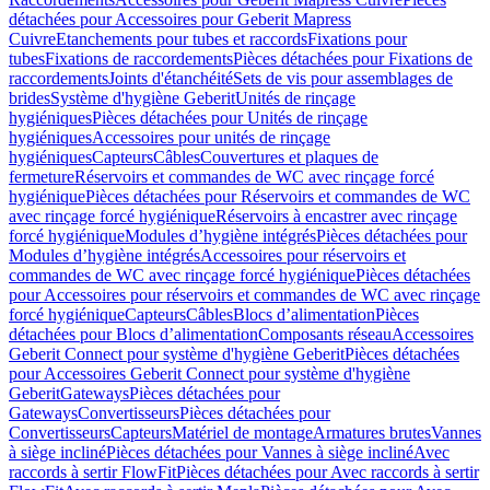
détachées pour Accessoires pour Geberit Mapress
Cuivre
Etanchements pour tubes et raccords
Fixations pour
tubes
Fixations de raccordements
Pièces détachées pour Fixations de
raccordements
Joints d'étanchéité
Sets de vis pour assemblages de
brides
Système d'hygiène Geberit
Unités de rinçage
hygiéniques
Pièces détachées pour Unités de rinçage
hygiéniques
Accessoires pour unités de rinçage
hygiéniques
Capteurs
Câbles
Couvertures et plaques de
fermeture
Réservoirs et commandes de WC avec rinçage forcé
hygiénique
Pièces détachées pour Réservoirs et commandes de WC
avec rinçage forcé hygiénique
Réservoirs à encastrer avec rinçage
forcé hygiénique
Modules d’hygiène intégrés
Pièces détachées pour
Modules d’hygiène intégrés
Accessoires pour réservoirs et
commandes de WC avec rinçage forcé hygiénique
Pièces détachées
pour Accessoires pour réservoirs et commandes de WC avec rinçage
forcé hygiénique
Capteurs
Câbles
Blocs d’alimentation
Pièces
détachées pour Blocs d’alimentation
Composants réseau
Accessoires
Geberit Connect pour système d'hygiène Geberit
Pièces détachées
pour Accessoires Geberit Connect pour système d'hygiène
Geberit
Gateways
Pièces détachées pour
Gateways
Convertisseurs
Pièces détachées pour
Convertisseurs
Capteurs
Matériel de montage
Armatures brutes
Vannes
à siège incliné
Pièces détachées pour Vannes à siège incliné
Avec
raccords à sertir FlowFit
Pièces détachées pour Avec raccords à sertir