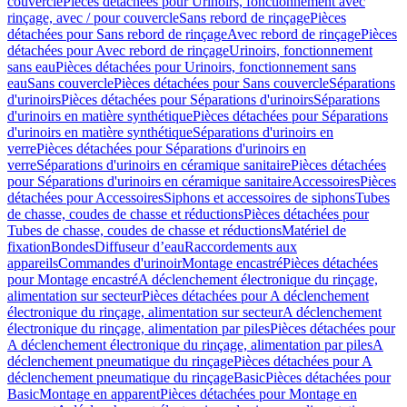
couvercle
Pièces détachées pour Urinoirs, fonctionnement avec
rinçage, avec / pour couvercle
Sans rebord de rinçage
Pièces
détachées pour Sans rebord de rinçage
Avec rebord de rinçage
Pièces
détachées pour Avec rebord de rinçage
Urinoirs, fonctionnement
sans eau
Pièces détachées pour Urinoirs, fonctionnement sans
eau
Sans couvercle
Pièces détachées pour Sans couvercle
Séparations
d'urinoirs
Pièces détachées pour Séparations d'urinoirs
Séparations
d'urinoirs en matière synthétique
Pièces détachées pour Séparations
d'urinoirs en matière synthétique
Séparations d'urinoirs en
verre
Pièces détachées pour Séparations d'urinoirs en
verre
Séparations d'urinoirs en céramique sanitaire
Pièces détachées
pour Séparations d'urinoirs en céramique sanitaire
Accessoires
Pièces
détachées pour Accessoires
Siphons et accessoires de siphons
Tubes
de chasse, coudes de chasse et réductions
Pièces détachées pour
Tubes de chasse, coudes de chasse et réductions
Matériel de
fixation
Bondes
Diffuseur d’eau
Raccordements aux
appareils
Commandes d'urinoir
Montage encastré
Pièces détachées
pour Montage encastré
A déclenchement électronique du rinçage,
alimentation sur secteur
Pièces détachées pour A déclenchement
électronique du rinçage, alimentation sur secteur
A déclenchement
électronique du rinçage, alimentation par piles
Pièces détachées pour
A déclenchement électronique du rinçage, alimentation par piles
A
déclenchement pneumatique du rinçage
Pièces détachées pour A
déclenchement pneumatique du rinçage
Basic
Pièces détachées pour
Basic
Montage en apparent
Pièces détachées pour Montage en