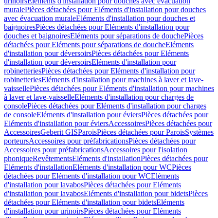
urinoirs
Eléments d'installation pour douches avec évacuation
murale
Pièces détachées pour Eléments d'installation pour douches
avec évacuation murale
Eléments d'installation pour douches et
baignoires
Pièces détachées pour Eléments d'installation pour
douches et baignoires
Eléments pour séparations de douche
Pièces
détachées pour Eléments pour séparations de douche
Eléments
d'installation pour déversoirs
Pièces détachées pour Eléments
d'installation pour déversoirs
Eléments d'installation pour
robinetteries
Pièces détachées pour Eléments d'installation pour
robinetteries
Eléments d'installation pour machines à laver et lave-
vaisselle
Pièces détachées pour Eléments d'installation pour machines
à laver et lave-vaisselle
Eléments d'installation pour charges de
console
Pièces détachées pour Eléments d'installation pour charges
de console
Eléments d'installation pour éviers
Pièces détachées pour
Eléments d'installation pour éviers
Accessoires
Pièces détachées pour
Accessoires
Geberit GIS
Parois
Pièces détachées pour Parois
Systèmes
porteurs
Accessoires pour préfabrications
Pièces détachées pour
Accessoires pour préfabrications
Accessoires pour l'isolation
phonique
Revêtements
Eléments d'installation
Pièces détachées pour
Eléments d'installation
Eléments d'installation pour WC
Pièces
détachées pour Eléments d'installation pour WC
Eléments
d'installation pour lavabos
Pièces détachées pour Eléments
d'installation pour lavabos
Eléments d'installation pour bidets
Pièces
détachées pour Eléments d'installation pour bidets
Eléments
d'installation pour urinoirs
Pièces détachées pour Eléments