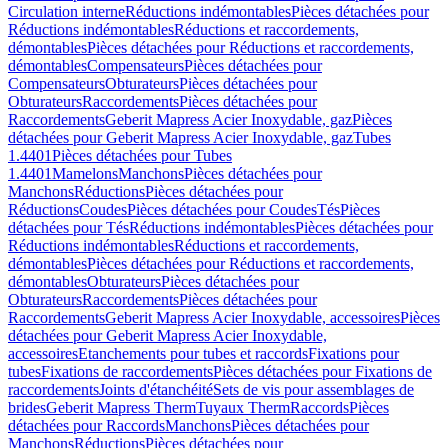
Circulation interne
Réductions indémontables
Pièces détachées pour
Réductions indémontables
Réductions et raccordements,
démontables
Pièces détachées pour Réductions et raccordements,
démontables
Compensateurs
Pièces détachées pour
Compensateurs
Obturateurs
Pièces détachées pour
Obturateurs
Raccordements
Pièces détachées pour
Raccordements
Geberit Mapress Acier Inoxydable, gaz
Pièces
détachées pour Geberit Mapress Acier Inoxydable, gaz
Tubes
1.4401
Pièces détachées pour Tubes
1.4401
Mamelons
Manchons
Pièces détachées pour
Manchons
Réductions
Pièces détachées pour
Réductions
Coudes
Pièces détachées pour Coudes
Tés
Pièces
détachées pour Tés
Réductions indémontables
Pièces détachées pour
Réductions indémontables
Réductions et raccordements,
démontables
Pièces détachées pour Réductions et raccordements,
démontables
Obturateurs
Pièces détachées pour
Obturateurs
Raccordements
Pièces détachées pour
Raccordements
Geberit Mapress Acier Inoxydable, accessoires
Pièces
détachées pour Geberit Mapress Acier Inoxydable,
accessoires
Etanchements pour tubes et raccords
Fixations pour
tubes
Fixations de raccordements
Pièces détachées pour Fixations de
raccordements
Joints d'étanchéité
Sets de vis pour assemblages de
brides
Geberit Mapress Therm
Tuyaux Therm
Raccords
Pièces
détachées pour Raccords
Manchons
Pièces détachées pour
Manchons
Réductions
Pièces détachées pour