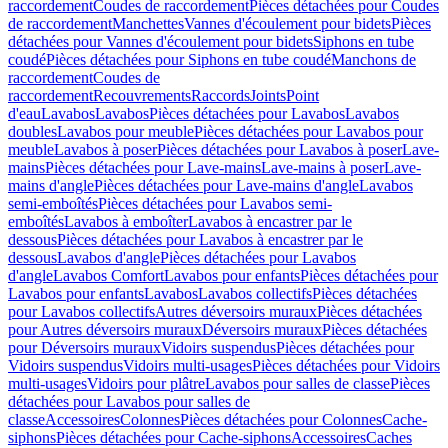
raccordement
Coudes de raccordement
Pièces détachées pour Coudes
de raccordement
Manchettes
Vannes d'écoulement pour bidets
Pièces
détachées pour Vannes d'écoulement pour bidets
Siphons en tube
coudé
Pièces détachées pour Siphons en tube coudé
Manchons de
raccordement
Coudes de
raccordement
Recouvrements
Raccords
Joints
Point
d'eau
Lavabos
Lavabos
Pièces détachées pour Lavabos
Lavabos
doubles
Lavabos pour meuble
Pièces détachées pour Lavabos pour
meuble
Lavabos à poser
Pièces détachées pour Lavabos à poser
Lave-
mains
Pièces détachées pour Lave-mains
Lave-mains à poser
Lave-
mains d'angle
Pièces détachées pour Lave-mains d'angle
Lavabos
semi-emboîtés
Pièces détachées pour Lavabos semi-
emboîtés
Lavabos à emboîter
Lavabos à encastrer par le
dessous
Pièces détachées pour Lavabos à encastrer par le
dessous
Lavabos d'angle
Pièces détachées pour Lavabos
d'angle
Lavabos Comfort
Lavabos pour enfants
Pièces détachées pour
Lavabos pour enfants
Lavabos
Lavabos collectifs
Pièces détachées
pour Lavabos collectifs
Autres déversoirs muraux
Pièces détachées
pour Autres déversoirs muraux
Déversoirs muraux
Pièces détachées
pour Déversoirs muraux
Vidoirs suspendus
Pièces détachées pour
Vidoirs suspendus
Vidoirs multi-usages
Pièces détachées pour Vidoirs
multi-usages
Vidoirs pour plâtre
Lavabos pour salles de classe
Pièces
détachées pour Lavabos pour salles de
classe
Accessoires
Colonnes
Pièces détachées pour Colonnes
Cache-
siphons
Pièces détachées pour Cache-siphons
Accessoires
Caches