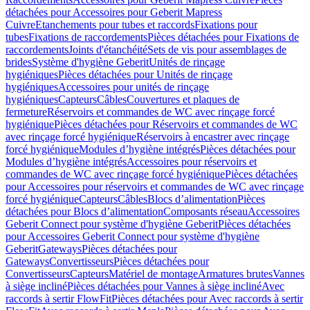
détachées pour Accessoires pour Geberit Mapress
Cuivre
Etanchements pour tubes et raccords
Fixations pour
tubes
Fixations de raccordements
Pièces détachées pour Fixations de
raccordements
Joints d'étanchéité
Sets de vis pour assemblages de
brides
Système d'hygiène Geberit
Unités de rinçage
hygiéniques
Pièces détachées pour Unités de rinçage
hygiéniques
Accessoires pour unités de rinçage
hygiéniques
Capteurs
Câbles
Couvertures et plaques de
fermeture
Réservoirs et commandes de WC avec rinçage forcé
hygiénique
Pièces détachées pour Réservoirs et commandes de WC
avec rinçage forcé hygiénique
Réservoirs à encastrer avec rinçage
forcé hygiénique
Modules d’hygiène intégrés
Pièces détachées pour
Modules d’hygiène intégrés
Accessoires pour réservoirs et
commandes de WC avec rinçage forcé hygiénique
Pièces détachées
pour Accessoires pour réservoirs et commandes de WC avec rinçage
forcé hygiénique
Capteurs
Câbles
Blocs d’alimentation
Pièces
détachées pour Blocs d’alimentation
Composants réseau
Accessoires
Geberit Connect pour système d'hygiène Geberit
Pièces détachées
pour Accessoires Geberit Connect pour système d'hygiène
Geberit
Gateways
Pièces détachées pour
Gateways
Convertisseurs
Pièces détachées pour
Convertisseurs
Capteurs
Matériel de montage
Armatures brutes
Vannes
à siège incliné
Pièces détachées pour Vannes à siège incliné
Avec
raccords à sertir FlowFit
Pièces détachées pour Avec raccords à sertir