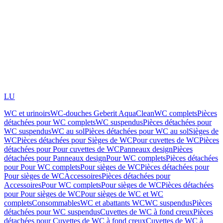
LU
WC et urinoirs
WC-douches Geberit AquaClean
WC complets
Pièces
détachées pour WC complets
WC suspendus
Pièces détachées pour
WC suspendus
WC au sol
Pièces détachées pour WC au sol
Sièges de
WC
Pièces détachées pour Sièges de WC
Pour cuvettes de WC
Pièces
détachées pour Pour cuvettes de WC
Panneaux design
Pièces
détachées pour Panneaux design
Pour WC complets
Pièces détachées
pour Pour WC complets
Pour sièges de WC
Pièces détachées pour
Pour sièges de WC
Accessoires
Pièces détachées pour
Accessoires
Pour WC complets
Pour sièges de WC
Pièces détachées
pour Pour sièges de WC
Pour sièges de WC et WC
complets
Consommables
WC et abattants WC
WC suspendus
Pièces
détachées pour WC suspendus
Cuvettes de WC à fond creux
Pièces
détachées pour Cuvettes de WC à fond creux
Cuvettes de WC à