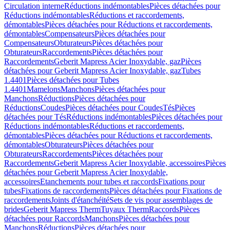
Circulation interne
Réductions indémontables
Pièces détachées pour
Réductions indémontables
Réductions et raccordements,
démontables
Pièces détachées pour Réductions et raccordements,
démontables
Compensateurs
Pièces détachées pour
Compensateurs
Obturateurs
Pièces détachées pour
Obturateurs
Raccordements
Pièces détachées pour
Raccordements
Geberit Mapress Acier Inoxydable, gaz
Pièces
détachées pour Geberit Mapress Acier Inoxydable, gaz
Tubes
1.4401
Pièces détachées pour Tubes
1.4401
Mamelons
Manchons
Pièces détachées pour
Manchons
Réductions
Pièces détachées pour
Réductions
Coudes
Pièces détachées pour Coudes
Tés
Pièces
détachées pour Tés
Réductions indémontables
Pièces détachées pour
Réductions indémontables
Réductions et raccordements,
démontables
Pièces détachées pour Réductions et raccordements,
démontables
Obturateurs
Pièces détachées pour
Obturateurs
Raccordements
Pièces détachées pour
Raccordements
Geberit Mapress Acier Inoxydable, accessoires
Pièces
détachées pour Geberit Mapress Acier Inoxydable,
accessoires
Etanchements pour tubes et raccords
Fixations pour
tubes
Fixations de raccordements
Pièces détachées pour Fixations de
raccordements
Joints d'étanchéité
Sets de vis pour assemblages de
brides
Geberit Mapress Therm
Tuyaux Therm
Raccords
Pièces
détachées pour Raccords
Manchons
Pièces détachées pour
Manchons
Réductions
Pièces détachées pour