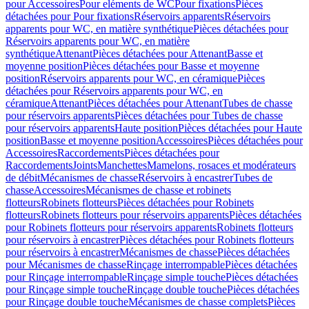
pour Accessoires
Pour eléments de WC
Pour fixations
Pièces
détachées pour Pour fixations
Réservoirs apparents
Réservoirs
apparents pour WC, en matière synthétique
Pièces détachées pour
Réservoirs apparents pour WC, en matière
synthétique
Attenant
Pièces détachées pour Attenant
Basse et
moyenne position
Pièces détachées pour Basse et moyenne
position
Réservoirs apparents pour WC, en céramique
Pièces
détachées pour Réservoirs apparents pour WC, en
céramique
Attenant
Pièces détachées pour Attenant
Tubes de chasse
pour réservoirs apparents
Pièces détachées pour Tubes de chasse
pour réservoirs apparents
Haute position
Pièces détachées pour Haute
position
Basse et moyenne position
Accessoires
Pièces détachées pour
Accessoires
Raccordements
Pièces détachées pour
Raccordements
Joints
Manchettes
Mamelons, rosaces et modérateurs
de débit
Mécanismes de chasse
Réservoirs à encastrer
Tubes de
chasse
Accessoires
Mécanismes de chasse et robinets
flotteurs
Robinets flotteurs
Pièces détachées pour Robinets
flotteurs
Robinets flotteurs pour réservoirs apparents
Pièces détachées
pour Robinets flotteurs pour réservoirs apparents
Robinets flotteurs
pour réservoirs à encastrer
Pièces détachées pour Robinets flotteurs
pour réservoirs à encastrer
Mécanismes de chasse
Pièces détachées
pour Mécanismes de chasse
Rinçage interrompable
Pièces détachées
pour Rinçage interrompable
Rinçage simple touche
Pièces détachées
pour Rinçage simple touche
Rinçage double touche
Pièces détachées
pour Rinçage double touche
Mécanismes de chasse complets
Pièces