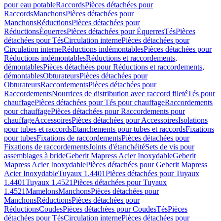
pour eau potable
Raccords
Pièces détachées pour
Raccords
Manchons
Pièces détachées pour
Manchons
Réductions
Pièces détachées pour
Réductions
Équerres
Pièces détachées pour Équerres
Tés
Pièces
détachées pour Tés
Circulation interne
Pièces détachées pour
Circulation interne
Réductions indémontables
Pièces détachées pour
Réductions indémontables
Réductions et raccordements,
démontables
Pièces détachées pour Réductions et raccordements,
démontables
Obturateurs
Pièces détachées pour
Obturateurs
Raccordements
Pièces détachées pour
Raccordements
Nourrices de distribution avec raccord fileté
Tés pour
chauffage
Pièces détachées pour Tés pour chauffage
Raccordements
pour chauffage
Pièces détachées pour Raccordements pour
chauffage
Accessoires
Pièces détachées pour Accessoires
Isolations
pour tubes et raccords
Etanchements pour tubes et raccords
Fixations
pour tubes
Fixations de raccordements
Pièces détachées pour
Fixations de raccordements
Joints d'étanchéité
Sets de vis pour
assemblages à bride
Geberit Mapress Acier Inoxydable
Geberit
Mapress Acier Inoxydable
Pièces détachées pour Geberit Mapress
Acier Inoxydable
Tuyaux 1.4401
Pièces détachées pour Tuyaux
1.4401
Tuyaux 1.4521
Pièces détachées pour Tuyaux
1.4521
Mamelons
Manchons
Pièces détachées pour
Manchons
Réductions
Pièces détachées pour
Réductions
Coudes
Pièces détachées pour Coudes
Tés
Pièces
détachées pour Tés
Circulation interne
Pièces détachées pour