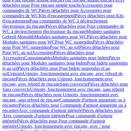
détachées pour Pour rinçage simple touche
Accessoires pour
commandes de WC
Pièces détachées pour Accessoires pour
commandes de WC
Kits d'encastrement
Pièces détachées pour Kits
d'encastrement
Pour commandes de WC à déclenchement
électronique du rinçage
Pièces détachées pour Pour commandes de
WC à déclenchement électronique du rinçage
Modules sanitaires
Geberit Monolith
Modules sanitaires pour WC
Pièces détachées pour
Modules sanitaires pour WC
Pour WC suspendus
Pièces détachées
pour Pour WC suspendus
Pour WC au sol
Pièces détachées pour
Pour WC au sol
Accessoires
Pièces détachées pour
Accessoires
Consommables
Modules sanitaires pour bidets
Pièces
détachées pour Modules sanitaires pour bidets
Pour bidets suspendus
et au sol
Pièces détachées pour Pour bidets suspendus et au
sol
Urinoirs
Urinoirs, fonctionnement avec rinçage, avec rebord de
rinçage
Pièces détachées pour Urinoirs, fonctionnement avec
rinçage, avec rebord de rinçage
Sans couvercle
Pièces détachées pour
Sans couvercle
Urinoirs, fonctionnement avec rinçage, sans rebord
de rinçage
Pièces détachées pour Urinoirs, fonctionnement avec
rinçage, sans rebord de rinçage
Commande d'urinoir apparente ou à
encastrer
Pièces détachées pour Commande d'urinoir apparente ou à
encastrer
Avec commande d'urinoir intégrée
Pièces détachées pour
Avec commande d'urinoir intégrée
Pour commande d'urinoir
intégrée
Pièces détachées pour Pour commande d'urinoir
intégrée
Urinoirs, fonctionnement avec rinçage, avec / pour