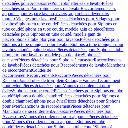
détachées pour Accessoires
Pour robinetteries de lavabo
Pièces
détachées pour Pour robinetteries de lavabo
Raccordements aux
appareils pour espace lavabo, éviers, appareils et déversoirs
muraux
Vidages pour lavabos
Pièces détachées pour Vidages pour
lavabos
Siphons en tube coudé
Pièces détachées pour Siphons en
tube coudé
Siphons en tube coudé, modèle gain de place
Pièces
détachées pour Siphons en tube coudé, modèle gain de
place
Siphons à tube plongeur pour lavabos
Pièces détachées pour
Siphons à tube plongeur pour lavabos
Siphons à tube plongeur pour
lavabos, modèle gain de place
Pièces détachées pour Siphons à tube
plongeur pour lavabos, modèle gain de place
Siphons à
encastrer
Pièces détachées pour Siphons à encastrer
Raccordements
de lavabo
Pièces détachées pour Raccordements de lavabo
Manchons
de raccordement
Coudes de
raccordement
Recouvrements
Raccords
Pièces détachées pour
Raccords
Joints
Tubes de trop-plein
Rallonges
Vannes d'écoulement
pour éviers
Pièces détachées pour Vannes d'écoulement pour
éviers
Siphons en tube coudé
Pièces détachées pour Siphons en tube
coudé
Siphons à double chambre
Pièces détachées pour Siphons à
double chambre
Siphons pour évier
Pièces détachées pour Siphons
pour évier
Manchons de raccordement
Pièces détachées pour
Manchons de raccordement
Accessoires
Pièces détachées pour
Accessoires
Vannes d'écoulement pour appareils
Pièces détachées
pour Vannes d'écoulement pour appareils
Siphons en tube
coudé
Pièces détachées pour Siphons en tube coudé
Siphons à