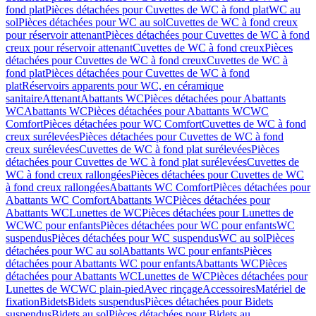
fond plat
Pièces détachées pour Cuvettes de WC à fond plat
WC au
sol
Pièces détachées pour WC au sol
Cuvettes de WC à fond creux
pour réservoir attenant
Pièces détachées pour Cuvettes de WC à fond
creux pour réservoir attenant
Cuvettes de WC à fond creux
Pièces
détachées pour Cuvettes de WC à fond creux
Cuvettes de WC à
fond plat
Pièces détachées pour Cuvettes de WC à fond
plat
Réservoirs apparents pour WC, en céramique
sanitaire
Attenant
Abattants WC
Pièces détachées pour Abattants
WC
Abattants WC
Pièces détachées pour Abattants WC
WC
Comfort
Pièces détachées pour WC Comfort
Cuvettes de WC à fond
creux surélevées
Pièces détachées pour Cuvettes de WC à fond
creux surélevées
Cuvettes de WC à fond plat surélevées
Pièces
détachées pour Cuvettes de WC à fond plat surélevées
Cuvettes de
WC à fond creux rallongées
Pièces détachées pour Cuvettes de WC
à fond creux rallongées
Abattants WC Comfort
Pièces détachées pour
Abattants WC Comfort
Abattants WC
Pièces détachées pour
Abattants WC
Lunettes de WC
Pièces détachées pour Lunettes de
WC
WC pour enfants
Pièces détachées pour WC pour enfants
WC
suspendus
Pièces détachées pour WC suspendus
WC au sol
Pièces
détachées pour WC au sol
Abattants WC pour enfants
Pièces
détachées pour Abattants WC pour enfants
Abattants WC
Pièces
détachées pour Abattants WC
Lunettes de WC
Pièces détachées pour
Lunettes de WC
WC plain-pied
Avec rinçage
Accessoires
Matériel de
fixation
Bidets
Bidets suspendus
Pièces détachées pour Bidets
suspendus
Bidets au sol
Pièces détachées pour Bidets au