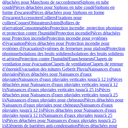
détachées pour Manchons de raccordement
Siphons en tube
coudé
Pièces détachées pour Siphons en tube coudé
Siphons en
forme d'escargot
Pièces détachées pour Siphons en forme
d'escargot
Accessoires
Colliers
Fixations pour
colliers
Coques
Obturateurs
Joints
Boîtiers de
réservation
Consommables
Protection incendie, protection phonique
et protection contre l'humidité
Protection incendie
Pièces détachées
pour Protection incendie
Protection incendie pour systèmes
d'évacuation
Pièces détachées pour Protection incendie pour
systèmes d'évacuation
Systèmes de fermeture pour plafond
Protection
phonique
Isolations des bruits solidiens
Isolations des bruits solidiens
et aériens
Protection contre l'humidité
Etanchements
Clapets de
ventilation pour évacuation
Clapets de ventilation
Clapets de retenue
d’énergie
Evacuation des toitures Geberit Pluvia
Naissances d'eaux
pluviales
Pièces détachées pour Naissances d'eaux
pluviales
Naissances d'eaux pluviales verticales jusqu'à 12 l/s
Pièces
détachées pour Naissances d'eaux pluviales verticales jusqu'à 12
l/s
Naissances d'eaux pluviales verticales jusqu'à 25 l/s
Pièces
détachées pour Naissances d'eaux pluviales verticales jusqu'à 25
l/s
Naissances d'eaux pluviales pour chéneaux
Pièces détachées pour
Naissances d'eaux pluviales pour chéneaux
Naissances d'eaux
pluviales jusqu'à 12 l/s
Pièces détachées pour Naissances d'eaux
pluviales jusqu'à 12 l/s
Naissances d'eaux pluviales jusqu'à 25
l/s
Pièces détachées pour Naissances d'eaux pluviales jusqu'à 25
l/s
Eléments de barrières anti-condensation
Pièces détachées pour