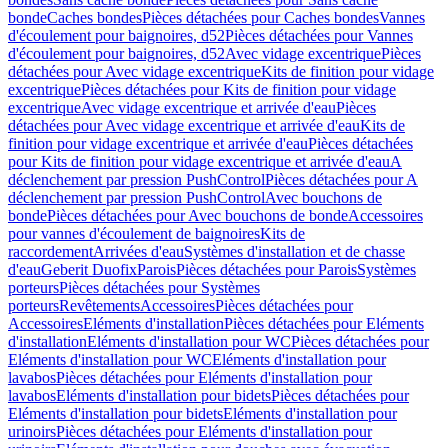
bonde
Caches bondes
Pièces détachées pour Caches bondes
Vannes
d'écoulement pour baignoires, d52
Pièces détachées pour Vannes
d'écoulement pour baignoires, d52
Avec vidage excentrique
Pièces
détachées pour Avec vidage excentrique
Kits de finition pour vidage
excentrique
Pièces détachées pour Kits de finition pour vidage
excentrique
Avec vidage excentrique et arrivée d'eau
Pièces
détachées pour Avec vidage excentrique et arrivée d'eau
Kits de
finition pour vidage excentrique et arrivée d'eau
Pièces détachées
pour Kits de finition pour vidage excentrique et arrivée d'eau
A
déclenchement par pression PushControl
Pièces détachées pour A
déclenchement par pression PushControl
Avec bouchons de
bonde
Pièces détachées pour Avec bouchons de bonde
Accessoires
pour vannes d'écoulement de baignoires
Kits de
raccordement
Arrivées d'eau
Systèmes d'installation et de chasse
d'eau
Geberit Duofix
Parois
Pièces détachées pour Parois
Systèmes
porteurs
Pièces détachées pour Systèmes
porteurs
Revêtements
Accessoires
Pièces détachées pour
Accessoires
Eléments d'installation
Pièces détachées pour Eléments
d'installation
Eléments d'installation pour WC
Pièces détachées pour
Eléments d'installation pour WC
Eléments d'installation pour
lavabos
Pièces détachées pour Eléments d'installation pour
lavabos
Eléments d'installation pour bidets
Pièces détachées pour
Eléments d'installation pour bidets
Eléments d'installation pour
urinoirs
Pièces détachées pour Eléments d'installation pour