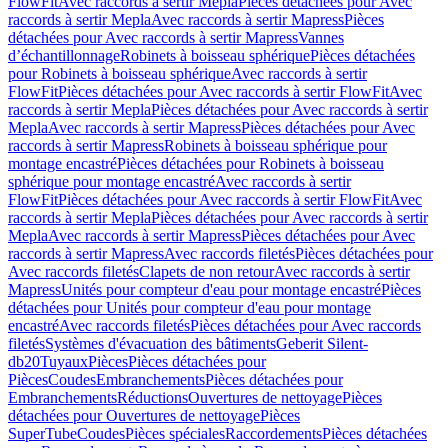
FlowFit
Avec raccords à sertir Mepla
Pièces détachées pour Avec
raccords à sertir Mepla
Avec raccords à sertir Mapress
Pièces
détachées pour Avec raccords à sertir Mapress
Vannes
d’échantillonnage
Robinets à boisseau sphérique
Pièces détachées
pour Robinets à boisseau sphérique
Avec raccords à sertir
FlowFit
Pièces détachées pour Avec raccords à sertir FlowFit
Avec
raccords à sertir Mepla
Pièces détachées pour Avec raccords à sertir
Mepla
Avec raccords à sertir Mapress
Pièces détachées pour Avec
raccords à sertir Mapress
Robinets à boisseau sphérique pour
montage encastré
Pièces détachées pour Robinets à boisseau
sphérique pour montage encastré
Avec raccords à sertir
FlowFit
Pièces détachées pour Avec raccords à sertir FlowFit
Avec
raccords à sertir Mepla
Pièces détachées pour Avec raccords à sertir
Mepla
Avec raccords à sertir Mapress
Pièces détachées pour Avec
raccords à sertir Mapress
Avec raccords filetés
Pièces détachées pour
Avec raccords filetés
Clapets de non retour
Avec raccords à sertir
Mapress
Unités pour compteur d'eau pour montage encastré
Pièces
détachées pour Unités pour compteur d'eau pour montage
encastré
Avec raccords filetés
Pièces détachées pour Avec raccords
filetés
Systèmes d'évacuation des bâtiments
Geberit Silent-
db20
Tuyaux
Pièces
Pièces détachées pour
Pièces
Coudes
Embranchements
Pièces détachées pour
Embranchements
Réductions
Ouvertures de nettoyage
Pièces
détachées pour Ouvertures de nettoyage
Pièces
SuperTube
Coudes
Pièces spéciales
Raccordements
Pièces détachées