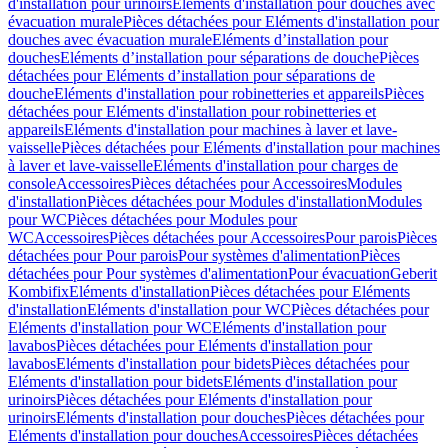
d'installation pour urinoirs
Eléments d'installation pour douches avec
évacuation murale
Pièces détachées pour Eléments d'installation pour
douches avec évacuation murale
Eléments d’installation pour
douches
Eléments d’installation pour séparations de douche
Pièces
détachées pour Eléments d’installation pour séparations de
douche
Eléments d'installation pour robinetteries et appareils
Pièces
détachées pour Eléments d'installation pour robinetteries et
appareils
Eléments d'installation pour machines à laver et lave-
vaisselle
Pièces détachées pour Eléments d'installation pour machines
à laver et lave-vaisselle
Eléments d'installation pour charges de
console
Accessoires
Pièces détachées pour Accessoires
Modules
d'installation
Pièces détachées pour Modules d'installation
Modules
pour WC
Pièces détachées pour Modules pour
WC
Accessoires
Pièces détachées pour Accessoires
Pour parois
Pièces
détachées pour Pour parois
Pour systèmes d'alimentation
Pièces
détachées pour Pour systèmes d'alimentation
Pour évacuation
Geberit
Kombifix
Eléments d'installation
Pièces détachées pour Eléments
d'installation
Eléments d'installation pour WC
Pièces détachées pour
Eléments d'installation pour WC
Eléments d'installation pour
lavabos
Pièces détachées pour Eléments d'installation pour
lavabos
Eléments d'installation pour bidets
Pièces détachées pour
Eléments d'installation pour bidets
Eléments d'installation pour
urinoirs
Pièces détachées pour Eléments d'installation pour
urinoirs
Eléments d'installation pour douches
Pièces détachées pour
Eléments d'installation pour douches
Accessoires
Pièces détachées