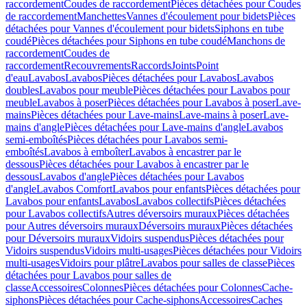
raccordement
Coudes de raccordement
Pièces détachées pour Coudes
de raccordement
Manchettes
Vannes d'écoulement pour bidets
Pièces
détachées pour Vannes d'écoulement pour bidets
Siphons en tube
coudé
Pièces détachées pour Siphons en tube coudé
Manchons de
raccordement
Coudes de
raccordement
Recouvrements
Raccords
Joints
Point
d'eau
Lavabos
Lavabos
Pièces détachées pour Lavabos
Lavabos
doubles
Lavabos pour meuble
Pièces détachées pour Lavabos pour
meuble
Lavabos à poser
Pièces détachées pour Lavabos à poser
Lave-
mains
Pièces détachées pour Lave-mains
Lave-mains à poser
Lave-
mains d'angle
Pièces détachées pour Lave-mains d'angle
Lavabos
semi-emboîtés
Pièces détachées pour Lavabos semi-
emboîtés
Lavabos à emboîter
Lavabos à encastrer par le
dessous
Pièces détachées pour Lavabos à encastrer par le
dessous
Lavabos d'angle
Pièces détachées pour Lavabos
d'angle
Lavabos Comfort
Lavabos pour enfants
Pièces détachées pour
Lavabos pour enfants
Lavabos
Lavabos collectifs
Pièces détachées
pour Lavabos collectifs
Autres déversoirs muraux
Pièces détachées
pour Autres déversoirs muraux
Déversoirs muraux
Pièces détachées
pour Déversoirs muraux
Vidoirs suspendus
Pièces détachées pour
Vidoirs suspendus
Vidoirs multi-usages
Pièces détachées pour Vidoirs
multi-usages
Vidoirs pour plâtre
Lavabos pour salles de classe
Pièces
détachées pour Lavabos pour salles de
classe
Accessoires
Colonnes
Pièces détachées pour Colonnes
Cache-
siphons
Pièces détachées pour Cache-siphons
Accessoires
Caches