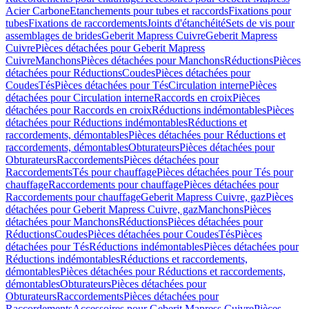
Acier Carbone
Etanchements pour tubes et raccords
Fixations pour
tubes
Fixations de raccordements
Joints d'étanchéité
Sets de vis pour
assemblages de brides
Geberit Mapress Cuivre
Geberit Mapress
Cuivre
Pièces détachées pour Geberit Mapress
Cuivre
Manchons
Pièces détachées pour Manchons
Réductions
Pièces
détachées pour Réductions
Coudes
Pièces détachées pour
Coudes
Tés
Pièces détachées pour Tés
Circulation interne
Pièces
détachées pour Circulation interne
Raccords en croix
Pièces
détachées pour Raccords en croix
Réductions indémontables
Pièces
détachées pour Réductions indémontables
Réductions et
raccordements, démontables
Pièces détachées pour Réductions et
raccordements, démontables
Obturateurs
Pièces détachées pour
Obturateurs
Raccordements
Pièces détachées pour
Raccordements
Tés pour chauffage
Pièces détachées pour Tés pour
chauffage
Raccordements pour chauffage
Pièces détachées pour
Raccordements pour chauffage
Geberit Mapress Cuivre, gaz
Pièces
détachées pour Geberit Mapress Cuivre, gaz
Manchons
Pièces
détachées pour Manchons
Réductions
Pièces détachées pour
Réductions
Coudes
Pièces détachées pour Coudes
Tés
Pièces
détachées pour Tés
Réductions indémontables
Pièces détachées pour
Réductions indémontables
Réductions et raccordements,
démontables
Pièces détachées pour Réductions et raccordements,
démontables
Obturateurs
Pièces détachées pour
Obturateurs
Raccordements
Pièces détachées pour
Raccordements
Accessoires pour Geberit Mapress Cuivre
Pièces