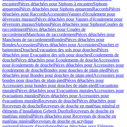
encastrer
Pièces détachées pour Siphons à encastrer
Siphons
apparents
Pièces détachées pour Siphons apparents
Raccords
Pièces
détachées pour Raccords
Accessoires
Vannes d'écoulement pour
déversoirs muraux
Pièces détachées pour Vannes d'écoulement pour
déversoirs muraux
Siphons
Pièces détachées pour Siphons
Coudes de
raccordement
Pièces détachées pour Coudes de
raccordement
Manchons de raccordement
Pièces détachées pour
Manchons de raccordement
Bondes
Pièces détachées pour
Bondes
Accessoires
Pièces détachées pour Accessoires
Douches et
baignoires
Douches
Evacuation des sols pour douches
Pièces
détachées pour Evacuation des sols pour douches
Ecoulements de
douche
Pièces détachées pour Ecoulements de douche
Accessoires
pour écoulements de douche
Pièces détachées pour Accessoires pour
écoulements de douche
Bondes pour douches de plain-pied
Pièces
détachées pour Bondes pour douches de plain-pied
Accessoires pour
bondes pour douches de plain-pied
Pièces détachées pour
Accessoires pour bondes pour douches de plain-pied
Evacuations
murales
Pièces détachées pour Evacuations murales
Accessoires pour
évacuations murales
Pièces détachées pour Accessoires pour
évacuations murales
Receveurs de douche
Pièces détachées pour
Receveurs de douche
Receveurs de douche en matériau minéral et
éléments d’installation Geberit Duofix
Receveurs de douche en
matériau minéral
Pièces détachées pour Receveurs de douche en
matériau minéral
Receveurs de douche en acrylique
sanitaire
Eléments d'installation
Pièces détachées pour Eléments