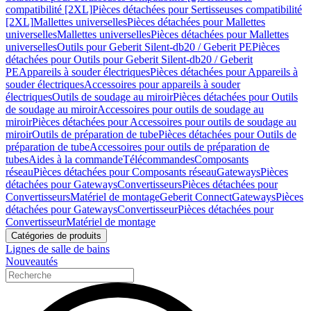
compatibilité [2XL]
Pièces détachées pour Sertisseuses compatibilité
[2XL]
Mallettes universelles
Pièces détachées pour Mallettes
universelles
Mallettes universelles
Pièces détachées pour Mallettes
universelles
Outils pour Geberit Silent-db20 / Geberit PE
Pièces
détachées pour Outils pour Geberit Silent-db20 / Geberit
PE
Appareils à souder électriques
Pièces détachées pour Appareils à
souder électriques
Accessoires pour appareils à souder
électriques
Outils de soudage au miroir
Pièces détachées pour Outils
de soudage au miroir
Accessoires pour outils de soudage au
miroir
Pièces détachées pour Accessoires pour outils de soudage au
miroir
Outils de préparation de tube
Pièces détachées pour Outils de
préparation de tube
Accessoires pour outils de préparation de
tubes
Aides à la commande
Télécommandes
Composants
réseau
Pièces détachées pour Composants réseau
Gateways
Pièces
détachées pour Gateways
Convertisseurs
Pièces détachées pour
Convertisseurs
Matériel de montage
Geberit Connect
Gateways
Pièces
détachées pour Gateways
Convertisseur
Pièces détachées pour
Convertisseur
Matériel de montage
Catégories de produits
Lignes de salle de bains
Nouveautés