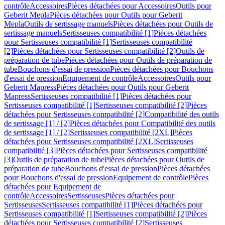
contrôle
Accessoires
Pièces détachées pour Accessoires
Outils pour
Geberit Mepla
Pièces détachées pour Outils pour Geberit
Mepla
Outils de sertissage manuels
Pièces détachées pour Outils de
sertissage manuels
Sertisseuses compatibilité [1]
Pièces détachées
pour Sertisseuses compatibilité [1]
Sertisseuses compatibilité
[2]
Pièces détachées pour Sertisseuses compatibilité [2]
Outils de
préparation de tube
Pièces détachées pour Outils de préparation de
tube
Bouchons d'essai de pression
Pièces détachées pour Bouchons
d'essai de pression
Equipement de contrôle
Accessoires
Outils pour
Geberit Mapress
Pièces détachées pour Outils pour Geberit
Mapress
Sertisseuses compatibilité [1]
Pièces détachées pour
Sertisseuses compatibilité [1]
Sertisseuses compatibilité [2]
Pièces
détachées pour Sertisseuses compatibilité [2]
Compatibilité des outils
de sertissage [1] / [2]
Pièces détachées pour Compatibilité des outils
de sertissage [1] / [2]
Sertisseuses compatibilité [2XL]
Pièces
détachées pour Sertisseuses compatibilité [2XL]
Sertisseuses
compatibilité [3]
Pièces détachées pour Sertisseuses compatibilité
[3]
Outils de préparation de tube
Pièces détachées pour Outils de
préparation de tube
Bouchons d'essai de pression
Pièces détachées
pour Bouchons d'essai de pression
Equipement de contrôle
Pièces
détachées pour Equipement de
contrôle
Accessoires
Sertisseuses
Pièces détachées pour
Sertisseuses
Sertisseuses compatibilité [1]
Pièces détachées pour
Sertisseuses compatibilité [1]
Sertisseuses compatibilité [2]
Pièces
détachées pour Sertisseuses compatibilité [2]
Sertisseuses