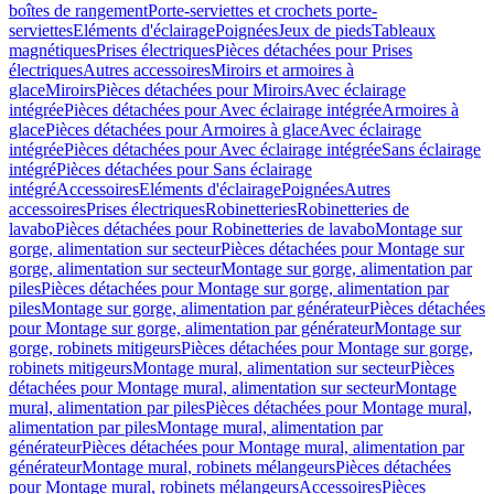
boîtes de rangement
Porte-serviettes et crochets porte-
serviettes
Eléments d'éclairage
Poignées
Jeux de pieds
Tableaux
magnétiques
Prises électriques
Pièces détachées pour Prises
électriques
Autres accessoires
Miroirs et armoires à
glace
Miroirs
Pièces détachées pour Miroirs
Avec éclairage
intégrée
Pièces détachées pour Avec éclairage intégrée
Armoires à
glace
Pièces détachées pour Armoires à glace
Avec éclairage
intégrée
Pièces détachées pour Avec éclairage intégrée
Sans éclairage
intégré
Pièces détachées pour Sans éclairage
intégré
Accessoires
Eléments d'éclairage
Poignées
Autres
accessoires
Prises électriques
Robinetteries
Robinetteries de
lavabo
Pièces détachées pour Robinetteries de lavabo
Montage sur
gorge, alimentation sur secteur
Pièces détachées pour Montage sur
gorge, alimentation sur secteur
Montage sur gorge, alimentation par
piles
Pièces détachées pour Montage sur gorge, alimentation par
piles
Montage sur gorge, alimentation par générateur
Pièces détachées
pour Montage sur gorge, alimentation par générateur
Montage sur
gorge, robinets mitigeurs
Pièces détachées pour Montage sur gorge,
robinets mitigeurs
Montage mural, alimentation sur secteur
Pièces
détachées pour Montage mural, alimentation sur secteur
Montage
mural, alimentation par piles
Pièces détachées pour Montage mural,
alimentation par piles
Montage mural, alimentation par
générateur
Pièces détachées pour Montage mural, alimentation par
générateur
Montage mural, robinets mélangeurs
Pièces détachées
pour Montage mural, robinets mélangeurs
Accessoires
Pièces