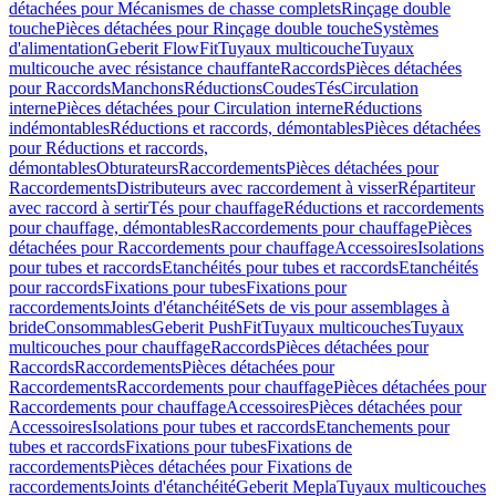
détachées pour Mécanismes de chasse complets
Rinçage double
touche
Pièces détachées pour Rinçage double touche
Systèmes
d'alimentation
Geberit FlowFit
Tuyaux multicouche
Tuyaux
multicouche avec résistance chauffante
Raccords
Pièces détachées
pour Raccords
Manchons
Réductions
Coudes
Tés
Circulation
interne
Pièces détachées pour Circulation interne
Réductions
indémontables
Réductions et raccords, démontables
Pièces détachées
pour Réductions et raccords,
démontables
Obturateurs
Raccordements
Pièces détachées pour
Raccordements
Distributeurs avec raccordement à visser
Répartiteur
avec raccord à sertir
Tés pour chauffage
Réductions et raccordements
pour chauffage, démontables
Raccordements pour chauffage
Pièces
détachées pour Raccordements pour chauffage
Accessoires
Isolations
pour tubes et raccords
Etanchéités pour tubes et raccords
Etanchéités
pour raccords
Fixations pour tubes
Fixations pour
raccordements
Joints d'étanchéité
Sets de vis pour assemblages à
bride
Consommables
Geberit PushFit
Tuyaux multicouches
Tuyaux
multicouches pour chauffage
Raccords
Pièces détachées pour
Raccords
Raccordements
Pièces détachées pour
Raccordements
Raccordements pour chauffage
Pièces détachées pour
Raccordements pour chauffage
Accessoires
Pièces détachées pour
Accessoires
Isolations pour tubes et raccords
Etanchements pour
tubes et raccords
Fixations pour tubes
Fixations de
raccordements
Pièces détachées pour Fixations de
raccordements
Joints d'étanchéité
Geberit Mepla
Tuyaux multicouches