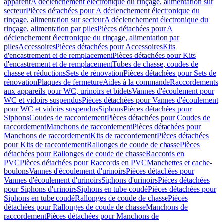
apparent
A déclenchement électronique du rinçage, alimentation sur
secteur
Pièces détachées pour A déclenchement électronique du
rinçage, alimentation sur secteur
A déclenchement électronique du
rinçage, alimentation par piles
Pièces détachées pour A
déclenchement électronique du rinçage, alimentation par
piles
Accessoires
Pièces détachées pour Accessoires
Kits
d'encastrement et de remplacement
Pièces détachées pour Kits
d'encastrement et de remplacement
Tubes de chasse, coudes de
chasse et réductions
Sets de rénovation
Pièces détachées pour Sets de
rénovation
Plaques de fermeture
Aides à la commande
Raccordements
aux appareils pour WC, urinoirs et bidets
Vannes d'écoulement pour
WC et vidoirs suspendus
Pièces détachées pour Vannes d'écoulement
pour WC et vidoirs suspendus
Siphons
Pièces détachées pour
Siphons
Coudes de raccordement
Pièces détachées pour Coudes de
raccordement
Manchons de raccordement
Pièces détachées pour
Manchons de raccordement
Kits de raccordement
Pièces détachées
pour Kits de raccordement
Rallonges de coude de chasse
Pièces
détachées pour Rallonges de coude de chasse
Raccords en
PVC
Pièces détachées pour Raccords en PVC
Manchettes et cache-
boulons
Vannes d'écoulement d'urinoirs
Pièces détachées pour
Vannes d'écoulement d'urinoirs
Siphons d'urinoirs
Pièces détachées
pour Siphons d'urinoirs
Siphons en tube coudé
Pièces détachées pour
Siphons en tube coudé
Rallonges de coude de chasse
Pièces
détachées pour Rallonges de coude de chasse
Manchons de
raccordement
Pièces détachées pour Manchons de