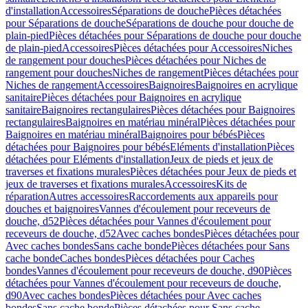
d'installation
Accessoires
Séparations de douche
Pièces détachées
pour Séparations de douche
Séparations de douche pour douche de
plain-pied
Pièces détachées pour Séparations de douche pour douche
de plain-pied
Accessoires
Pièces détachées pour Accessoires
Niches
de rangement pour douches
Pièces détachées pour Niches de
rangement pour douches
Niches de rangement
Pièces détachées pour
Niches de rangement
Accessoires
Baignoires
Baignoires en acrylique
sanitaire
Pièces détachées pour Baignoires en acrylique
sanitaire
Baignoires rectangulaires
Pièces détachées pour Baignoires
rectangulaires
Baignoires en matériau minéral
Pièces détachées pour
Baignoires en matériau minéral
Baignoires pour bébés
Pièces
détachées pour Baignoires pour bébés
Eléments d'installation
Pièces
détachées pour Eléments d'installation
Jeux de pieds et jeux de
traverses et fixations murales
Pièces détachées pour Jeux de pieds et
jeux de traverses et fixations murales
Accessoires
Kits de
réparation
Autres accessoires
Raccordements aux appareils pour
douches et baignoires
Vannes d'écoulement pour receveurs de
douche, d52
Pièces détachées pour Vannes d'écoulement pour
receveurs de douche, d52
Avec caches bondes
Pièces détachées pour
Avec caches bondes
Sans cache bonde
Pièces détachées pour Sans
cache bonde
Caches bondes
Pièces détachées pour Caches
bondes
Vannes d'écoulement pour receveurs de douche, d90
Pièces
détachées pour Vannes d'écoulement pour receveurs de douche,
d90
Avec caches bondes
Pièces détachées pour Avec caches
bondes
Sans cache bonde
Pièces détachées pour Sans cache