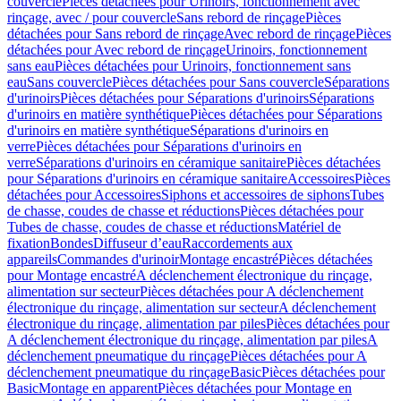
couvercle
Pièces détachées pour Urinoirs, fonctionnement avec
rinçage, avec / pour couvercle
Sans rebord de rinçage
Pièces
détachées pour Sans rebord de rinçage
Avec rebord de rinçage
Pièces
détachées pour Avec rebord de rinçage
Urinoirs, fonctionnement
sans eau
Pièces détachées pour Urinoirs, fonctionnement sans
eau
Sans couvercle
Pièces détachées pour Sans couvercle
Séparations
d'urinoirs
Pièces détachées pour Séparations d'urinoirs
Séparations
d'urinoirs en matière synthétique
Pièces détachées pour Séparations
d'urinoirs en matière synthétique
Séparations d'urinoirs en
verre
Pièces détachées pour Séparations d'urinoirs en
verre
Séparations d'urinoirs en céramique sanitaire
Pièces détachées
pour Séparations d'urinoirs en céramique sanitaire
Accessoires
Pièces
détachées pour Accessoires
Siphons et accessoires de siphons
Tubes
de chasse, coudes de chasse et réductions
Pièces détachées pour
Tubes de chasse, coudes de chasse et réductions
Matériel de
fixation
Bondes
Diffuseur d’eau
Raccordements aux
appareils
Commandes d'urinoir
Montage encastré
Pièces détachées
pour Montage encastré
A déclenchement électronique du rinçage,
alimentation sur secteur
Pièces détachées pour A déclenchement
électronique du rinçage, alimentation sur secteur
A déclenchement
électronique du rinçage, alimentation par piles
Pièces détachées pour
A déclenchement électronique du rinçage, alimentation par piles
A
déclenchement pneumatique du rinçage
Pièces détachées pour A
déclenchement pneumatique du rinçage
Basic
Pièces détachées pour
Basic
Montage en apparent
Pièces détachées pour Montage en