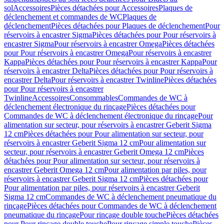
sol
Accessoires
Pièces détachées pour Accessoires
Plaques de
déclenchement et commandes de WC
Plaques de
déclenchement
Pièces détachées pour Plaques de déclenchement
Pour
réservoirs à encastrer Sigma
Pièces détachées pour Pour réservoirs à
encastrer Sigma
Pour réservoirs à encastrer Omega
Pièces détachées
pour Pour réservoirs à encastrer Omega
Pour réservoirs à encastrer
Kappa
Pièces détachées pour Pour réservoirs à encastrer Kappa
Pour
réservoirs à encastrer Delta
Pièces détachées pour Pour réservoirs à
encastrer Delta
Pour réservoirs à encastrer Twinline
Pièces détachées
pour Pour réservoirs à encastrer
Twinline
Accessoires
Consommables
Commandes de WC à
déclenchement électronique du rinçage
Pièces détachées pour
Commandes de WC à déclenchement électronique du rinçage
Pour
alimentation sur secteur, pour réservoirs à encastrer Geberit Sigma
12 cm
Pièces détachées pour Pour alimentation sur secteur, pour
réservoirs à encastrer Geberit Sigma 12 cm
Pour alimentation sur
secteur, pour réservoirs à encastrer Geberit Omega 12 cm
Pièces
détachées pour Pour alimentation sur secteur, pour réservoirs à
encastrer Geberit Omega 12 cm
Pour alimentation par piles, pour
réservoirs à encastrer Geberit Sigma 12 cm
Pièces détachées pour
Pour alimentation par piles, pour réservoirs à encastrer Geberit
Sigma 12 cm
Commandes de WC à déclenchement pneumatique du
rinçage
Pièces détachées pour Commandes de WC à déclenchement
pneumatique du rinçage
Pour rinçage double touche
Pièces détachées
pour Pour rinçage double touche
Pour rinçage simple touche
Pièces