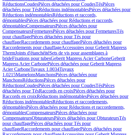
Réductions
Coudes
Pièces détachées pour Coudes
Tés
Pièces
détachées pour Tés
Réductions indémontables
Pièces détachées pour
Réductions indémontables
Réductions et raccords,
démontables
Pièces détachées pour Réductions et raccords,
démontables
Compensateurs
Pièces détachées pour
Compensateurs
Fermetures
Pièces détachées pour Fermetures
Tés
pour chauffage
Pièces détachées pour Tés pour
chauffage
Raccordements pour chauffage
Pièces détachées pour
Raccordements pour chauffage
Accessoires pour Geberit Mapress
Therm
Joints d'étanchéité
Sets de vis pour assemblages à
bride
Fixations pour tubes
Geberit Mapress Acier Carbone
Geberit
Mapress Acier Carbone
Pièces détachées pour Geberit Mapress
Acier Carbone
Tuyaux 1.0034
Tuyaux
1.0215
Mamelons
Manchons
Pièces détachées pour
Manchons
Réductions
Pièces détachées pour
Réductions
Coudes
Pièces détachées pour Coudes
Tés
Pièces
détachées pour Tés
Raccords en croix
Pièces détachées pour
Raccords en croix
Réductions indémontables
Pièces détachées pour
Réductions indémontables
Réductions et raccordements,
démontables
Pièces détachées pour Réductions et raccordements,
démontables
Compensateurs
Pièces détachées pour
Compensateurs
Obturateurs
Pièces détachées pour Obturateurs
Tés
pour chauffage
Pièces détachées pour Tés pour
chauffage
Raccordements pour chauffage
Pièces détachées pour
Raccordements pour chauffage
Accessoires pour Geberit Mapress