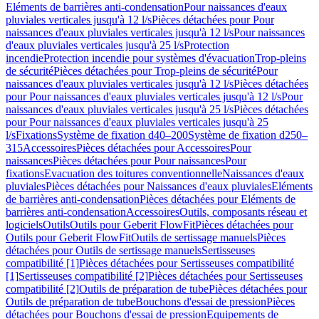
Eléments de barrières anti-condensation
Pour naissances d'eaux
pluviales verticales jusqu'à 12 l/s
Pièces détachées pour Pour
naissances d'eaux pluviales verticales jusqu'à 12 l/s
Pour naissances
d'eaux pluviales verticales jusqu'à 25 l/s
Protection
incendie
Protection incendie pour systèmes d'évacuation
Trop-pleins
de sécurité
Pièces détachées pour Trop-pleins de sécurité
Pour
naissances d'eaux pluviales verticales jusqu'à 12 l/s
Pièces détachées
pour Pour naissances d'eaux pluviales verticales jusqu'à 12 l/s
Pour
naissances d'eaux pluviales verticales jusqu'à 25 l/s
Pièces détachées
pour Pour naissances d'eaux pluviales verticales jusqu'à 25
l/s
Fixations
Système de fixation d40–200
Système de fixation d250–
315
Accessoires
Pièces détachées pour Accessoires
Pour
naissances
Pièces détachées pour Pour naissances
Pour
fixations
Evacuation des toitures conventionnelle
Naissances d'eaux
pluviales
Pièces détachées pour Naissances d'eaux pluviales
Eléments
de barrières anti-condensation
Pièces détachées pour Eléments de
barrières anti-condensation
Accessoires
Outils, composants réseau et
logiciels
Outils
Outils pour Geberit FlowFit
Pièces détachées pour
Outils pour Geberit FlowFit
Outils de sertissage manuels
Pièces
détachées pour Outils de sertissage manuels
Sertisseuses
compatibilité [1]
Pièces détachées pour Sertisseuses compatibilité
[1]
Sertisseuses compatibilité [2]
Pièces détachées pour Sertisseuses
compatibilité [2]
Outils de préparation de tube
Pièces détachées pour
Outils de préparation de tube
Bouchons d'essai de pression
Pièces
détachées pour Bouchons d'essai de pression
Equipements de