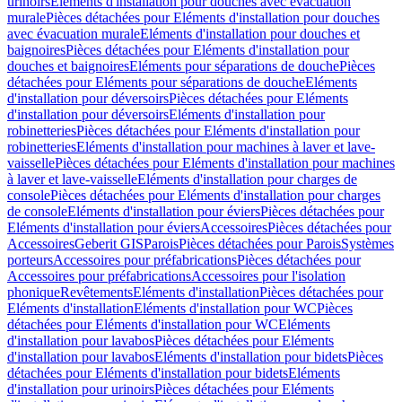
urinoirs
Eléments d'installation pour douches avec évacuation
murale
Pièces détachées pour Eléments d'installation pour douches
avec évacuation murale
Eléments d'installation pour douches et
baignoires
Pièces détachées pour Eléments d'installation pour
douches et baignoires
Eléments pour séparations de douche
Pièces
détachées pour Eléments pour séparations de douche
Eléments
d'installation pour déversoirs
Pièces détachées pour Eléments
d'installation pour déversoirs
Eléments d'installation pour
robinetteries
Pièces détachées pour Eléments d'installation pour
robinetteries
Eléments d'installation pour machines à laver et lave-
vaisselle
Pièces détachées pour Eléments d'installation pour machines
à laver et lave-vaisselle
Eléments d'installation pour charges de
console
Pièces détachées pour Eléments d'installation pour charges
de console
Eléments d'installation pour éviers
Pièces détachées pour
Eléments d'installation pour éviers
Accessoires
Pièces détachées pour
Accessoires
Geberit GIS
Parois
Pièces détachées pour Parois
Systèmes
porteurs
Accessoires pour préfabrications
Pièces détachées pour
Accessoires pour préfabrications
Accessoires pour l'isolation
phonique
Revêtements
Eléments d'installation
Pièces détachées pour
Eléments d'installation
Eléments d'installation pour WC
Pièces
détachées pour Eléments d'installation pour WC
Eléments
d'installation pour lavabos
Pièces détachées pour Eléments
d'installation pour lavabos
Eléments d'installation pour bidets
Pièces
détachées pour Eléments d'installation pour bidets
Eléments
d'installation pour urinoirs
Pièces détachées pour Eléments