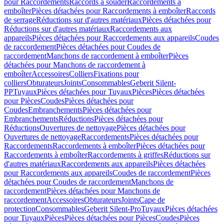
pour Raccordements
Raccords à souder
Raccordements à
emboîter
Pièces détachées pour Raccordements à emboîter
Raccords
de serrage
Réductions sur d'autres matériaux
Pièces détachées pour
Réductions sur d'autres matériaux
Raccordements aux
appareils
Pièces détachées pour Raccordements aux appareils
Coudes
de raccordement
Pièces détachées pour Coudes de
raccordement
Manchons de raccordement à emboîter
Pièces
détachées pour Manchons de raccordement à
emboîter
Accessoires
Colliers
Fixations pour
colliers
Obturateurs
Joints
Consommables
Geberit Silent-
PP
Tuyaux
Pièces détachées pour Tuyaux
Pièces
Pièces détachées
pour Pièces
Coudes
Pièces détachées pour
Coudes
Embranchements
Pièces détachées pour
Embranchements
Réductions
Pièces détachées pour
Réductions
Ouvertures de nettoyage
Pièces détachées pour
Ouvertures de nettoyage
Raccordements
Pièces détachées pour
Raccordements
Raccordements à emboîter
Pièces détachées pour
Raccordements à emboîter
Raccordements à griffes
Réductions sur
d'autres matériaux
Raccordements aux appareils
Pièces détachées
pour Raccordements aux appareils
Coudes de raccordement
Pièces
détachées pour Coudes de raccordement
Manchons de
raccordement
Pièces détachées pour Manchons de
raccordement
Accessoires
Obturateurs
Joints
Cape de
protection
Consommables
Geberit Silent-Pro
Tuyaux
Pièces détachées
pour Tuyaux
Pièces
Pièces détachées pour Pièces
Coudes
Pièces