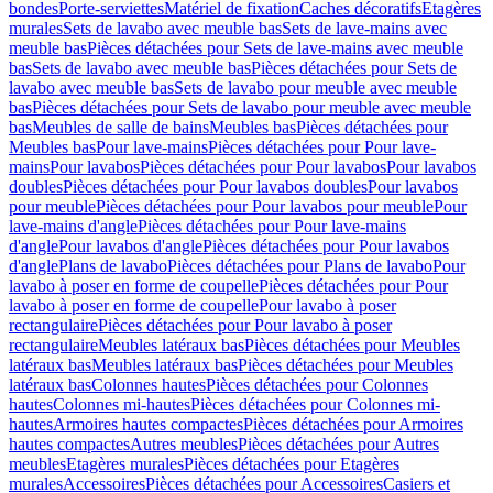
bondes
Porte-serviettes
Matériel de fixation
Caches décoratifs
Etagères
murales
Sets de lavabo avec meuble bas
Sets de lave-mains avec
meuble bas
Pièces détachées pour Sets de lave-mains avec meuble
bas
Sets de lavabo avec meuble bas
Pièces détachées pour Sets de
lavabo avec meuble bas
Sets de lavabo pour meuble avec meuble
bas
Pièces détachées pour Sets de lavabo pour meuble avec meuble
bas
Meubles de salle de bains
Meubles bas
Pièces détachées pour
Meubles bas
Pour lave-mains
Pièces détachées pour Pour lave-
mains
Pour lavabos
Pièces détachées pour Pour lavabos
Pour lavabos
doubles
Pièces détachées pour Pour lavabos doubles
Pour lavabos
pour meuble
Pièces détachées pour Pour lavabos pour meuble
Pour
lave-mains d'angle
Pièces détachées pour Pour lave-mains
d'angle
Pour lavabos d'angle
Pièces détachées pour Pour lavabos
d'angle
Plans de lavabo
Pièces détachées pour Plans de lavabo
Pour
lavabo à poser en forme de coupelle
Pièces détachées pour Pour
lavabo à poser en forme de coupelle
Pour lavabo à poser
rectangulaire
Pièces détachées pour Pour lavabo à poser
rectangulaire
Meubles latéraux bas
Pièces détachées pour Meubles
latéraux bas
Meubles latéraux bas
Pièces détachées pour Meubles
latéraux bas
Colonnes hautes
Pièces détachées pour Colonnes
hautes
Colonnes mi-hautes
Pièces détachées pour Colonnes mi-
hautes
Armoires hautes compactes
Pièces détachées pour Armoires
hautes compactes
Autres meubles
Pièces détachées pour Autres
meubles
Etagères murales
Pièces détachées pour Etagères
murales
Accessoires
Pièces détachées pour Accessoires
Casiers et