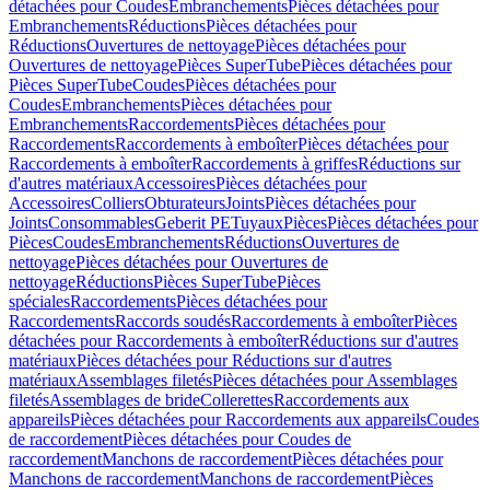
détachées pour Coudes
Embranchements
Pièces détachées pour
Embranchements
Réductions
Pièces détachées pour
Réductions
Ouvertures de nettoyage
Pièces détachées pour
Ouvertures de nettoyage
Pièces SuperTube
Pièces détachées pour
Pièces SuperTube
Coudes
Pièces détachées pour
Coudes
Embranchements
Pièces détachées pour
Embranchements
Raccordements
Pièces détachées pour
Raccordements
Raccordements à emboîter
Pièces détachées pour
Raccordements à emboîter
Raccordements à griffes
Réductions sur
d'autres matériaux
Accessoires
Pièces détachées pour
Accessoires
Colliers
Obturateurs
Joints
Pièces détachées pour
Joints
Consommables
Geberit PE
Tuyaux
Pièces
Pièces détachées pour
Pièces
Coudes
Embranchements
Réductions
Ouvertures de
nettoyage
Pièces détachées pour Ouvertures de
nettoyage
Réductions
Pièces SuperTube
Pièces
spéciales
Raccordements
Pièces détachées pour
Raccordements
Raccords soudés
Raccordements à emboîter
Pièces
détachées pour Raccordements à emboîter
Réductions sur d'autres
matériaux
Pièces détachées pour Réductions sur d'autres
matériaux
Assemblages filetés
Pièces détachées pour Assemblages
filetés
Assemblages de bride
Collerettes
Raccordements aux
appareils
Pièces détachées pour Raccordements aux appareils
Coudes
de raccordement
Pièces détachées pour Coudes de
raccordement
Manchons de raccordement
Pièces détachées pour
Manchons de raccordement
Manchons de raccordement
Pièces