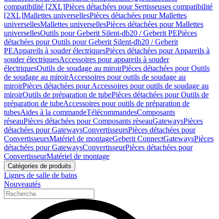
compatibilité [2XL]
Pièces détachées pour Sertisseuses compatibilité
[2XL]
Mallettes universelles
Pièces détachées pour Mallettes
universelles
Mallettes universelles
Pièces détachées pour Mallettes
universelles
Outils pour Geberit Silent-db20 / Geberit PE
Pièces
détachées pour Outils pour Geberit Silent-db20 / Geberit
PE
Appareils à souder électriques
Pièces détachées pour Appareils à
souder électriques
Accessoires pour appareils à souder
électriques
Outils de soudage au miroir
Pièces détachées pour Outils
de soudage au miroir
Accessoires pour outils de soudage au
miroir
Pièces détachées pour Accessoires pour outils de soudage au
miroir
Outils de préparation de tube
Pièces détachées pour Outils de
préparation de tube
Accessoires pour outils de préparation de
tubes
Aides à la commande
Télécommandes
Composants
réseau
Pièces détachées pour Composants réseau
Gateways
Pièces
détachées pour Gateways
Convertisseurs
Pièces détachées pour
Convertisseurs
Matériel de montage
Geberit Connect
Gateways
Pièces
détachées pour Gateways
Convertisseur
Pièces détachées pour
Convertisseur
Matériel de montage
Catégories de produits
Lignes de salle de bains
Nouveautés