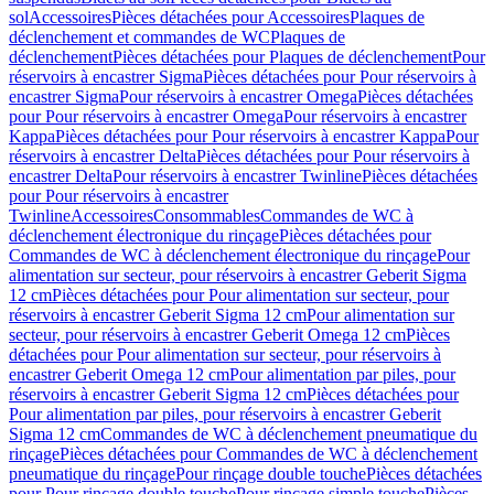
sol
Accessoires
Pièces détachées pour Accessoires
Plaques de
déclenchement et commandes de WC
Plaques de
déclenchement
Pièces détachées pour Plaques de déclenchement
Pour
réservoirs à encastrer Sigma
Pièces détachées pour Pour réservoirs à
encastrer Sigma
Pour réservoirs à encastrer Omega
Pièces détachées
pour Pour réservoirs à encastrer Omega
Pour réservoirs à encastrer
Kappa
Pièces détachées pour Pour réservoirs à encastrer Kappa
Pour
réservoirs à encastrer Delta
Pièces détachées pour Pour réservoirs à
encastrer Delta
Pour réservoirs à encastrer Twinline
Pièces détachées
pour Pour réservoirs à encastrer
Twinline
Accessoires
Consommables
Commandes de WC à
déclenchement électronique du rinçage
Pièces détachées pour
Commandes de WC à déclenchement électronique du rinçage
Pour
alimentation sur secteur, pour réservoirs à encastrer Geberit Sigma
12 cm
Pièces détachées pour Pour alimentation sur secteur, pour
réservoirs à encastrer Geberit Sigma 12 cm
Pour alimentation sur
secteur, pour réservoirs à encastrer Geberit Omega 12 cm
Pièces
détachées pour Pour alimentation sur secteur, pour réservoirs à
encastrer Geberit Omega 12 cm
Pour alimentation par piles, pour
réservoirs à encastrer Geberit Sigma 12 cm
Pièces détachées pour
Pour alimentation par piles, pour réservoirs à encastrer Geberit
Sigma 12 cm
Commandes de WC à déclenchement pneumatique du
rinçage
Pièces détachées pour Commandes de WC à déclenchement
pneumatique du rinçage
Pour rinçage double touche
Pièces détachées
pour Pour rinçage double touche
Pour rinçage simple touche
Pièces