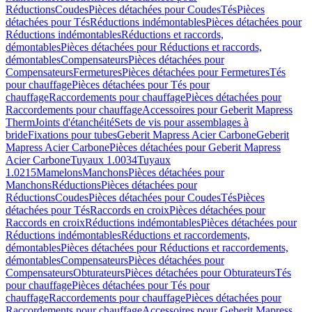
Réductions
Coudes
Pièces détachées pour Coudes
Tés
Pièces
détachées pour Tés
Réductions indémontables
Pièces détachées pour
Réductions indémontables
Réductions et raccords,
démontables
Pièces détachées pour Réductions et raccords,
démontables
Compensateurs
Pièces détachées pour
Compensateurs
Fermetures
Pièces détachées pour Fermetures
Tés
pour chauffage
Pièces détachées pour Tés pour
chauffage
Raccordements pour chauffage
Pièces détachées pour
Raccordements pour chauffage
Accessoires pour Geberit Mapress
Therm
Joints d'étanchéité
Sets de vis pour assemblages à
bride
Fixations pour tubes
Geberit Mapress Acier Carbone
Geberit
Mapress Acier Carbone
Pièces détachées pour Geberit Mapress
Acier Carbone
Tuyaux 1.0034
Tuyaux
1.0215
Mamelons
Manchons
Pièces détachées pour
Manchons
Réductions
Pièces détachées pour
Réductions
Coudes
Pièces détachées pour Coudes
Tés
Pièces
détachées pour Tés
Raccords en croix
Pièces détachées pour
Raccords en croix
Réductions indémontables
Pièces détachées pour
Réductions indémontables
Réductions et raccordements,
démontables
Pièces détachées pour Réductions et raccordements,
démontables
Compensateurs
Pièces détachées pour
Compensateurs
Obturateurs
Pièces détachées pour Obturateurs
Tés
pour chauffage
Pièces détachées pour Tés pour
chauffage
Raccordements pour chauffage
Pièces détachées pour
Raccordements pour chauffage
Accessoires pour Geberit Mapress