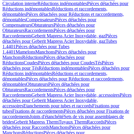
Circulation interne
Réductions indémontables
Pièces détachées pour
Réductions indémontables
Réductions et raccordements,
démontables
Pièces détachées pour Réductions et raccordements,
démontables
Compensateurs
Pièces détachées pour
Compensateurs
Obturateurs
Pièces détachées pour
Obturateurs
Raccordements
Pièces détachées pour
Raccordements
Geberit Mapress Acier Inoxydable, gaz
Pièces
détachées pour Geberit Mapress Acier Inoxydable, gaz
Tubes
1.4401
Pièces détachées pour Tubes
1.4401
Mamelons
Manchons
Pièces détachées pour
Manchons
Réductions
Pièces détachées pour
Réductions
Coudes
Pièces détachées pour Coudes
Tés
Pièces
détachées pour Tés
Réductions indémontables
Pièces détachées pour
Réductions indémontables
Réductions et raccordements,
démontables
Pièces détachées pour Réductions et raccordements,
démontables
Obturateurs
Pièces détachées pour
Obturateurs
Raccordements
Pièces détachées pour
Raccordements
Geberit Mapress Acier Inoxydable, accessoires
Pièces
détachées pour Geberit Mapress Acier Inoxydable,
accessoires
Etanchements pour tubes et raccords
Fixations pour
tubes
Fixations de raccordements
Pièces détachées pour Fixations de
raccordements
Joints d'étanchéité
Sets de vis pour assemblages de
brides
Geberit Mapress Therm
Tuyaux Therm
Raccords
Pièces
détachées pour Raccords
Manchons
Pièces détachées pour
Manchons
Réductions
Pièces détachées pour