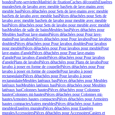
bondes
Porte-serviettes
Matériel de fixation
Caches décoratifs
Etagères
murales
Sets de lavabo avec meuble bas
Sets de lave-mains avec
meuble bas
Pièces détachées pour Sets de lave-mains avec meuble
bas
Sets de lavabo avec meuble bas
Pièces détachées pour Sets de
lavabo avec meuble bas
Sets de lavabo pour meuble avec meuble
bas
Pièces détachées pour Sets de lavabo pour meuble avec meuble
bas
Meubles de salle de bains
Meubles bas
Pièces détachées pour
Meubles bas
Pour lave-mains
Pièces détachées pour Pour lave-
mains
Pour lavabos
Pièces détachées pour Pour lavabos
Pour lavabos
doubles
Pièces détachées pour Pour lavabos doubles
Pour lavabos
pour meuble
Pièces détachées pour Pour lavabos pour meuble
Pour
lave-mains d'angle
Pièces détachées pour Pour lave-mains
d'angle
Pour lavabos d'angle
Pièces détachées pour Pour lavabos
d'angle
Plans de lavabo
Pièces détachées pour Plans de lavabo
Pour
lavabo à poser en forme de coupelle
Pièces détachées pour Pour
lavabo à poser en forme de coupelle
Pour lavabo à poser
rectangulaire
Pièces détachées pour Pour lavabo à poser
rectangulaire
Meubles latéraux bas
Pièces détachées pour Meubles
latéraux bas
Meubles latéraux bas
Pièces détachées pour Meubles
latéraux bas
Colonnes hautes
Pièces détachées pour Colonnes
hautes
Colonnes mi-hautes
Pièces détachées pour Colonnes mi-
hautes
Armoires hautes compactes
Pièces détachées pour Armoires
hautes compactes
Autres meubles
Pièces détachées pour Autres
meubles
Etagères murales
Pièces détachées pour Etagères
murales
Accessoires
Pièces détachées pour Accessoires
Casiers et