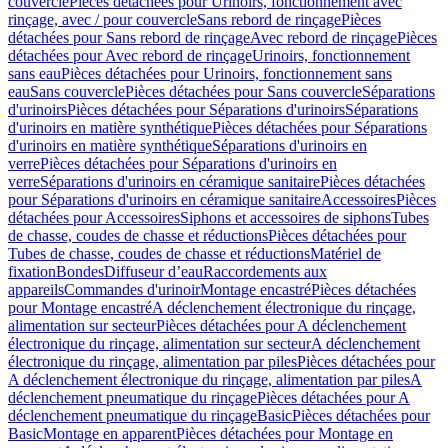
couvercle
Pièces détachées pour Urinoirs, fonctionnement avec
rinçage, avec / pour couvercle
Sans rebord de rinçage
Pièces
détachées pour Sans rebord de rinçage
Avec rebord de rinçage
Pièces
détachées pour Avec rebord de rinçage
Urinoirs, fonctionnement
sans eau
Pièces détachées pour Urinoirs, fonctionnement sans
eau
Sans couvercle
Pièces détachées pour Sans couvercle
Séparations
d'urinoirs
Pièces détachées pour Séparations d'urinoirs
Séparations
d'urinoirs en matière synthétique
Pièces détachées pour Séparations
d'urinoirs en matière synthétique
Séparations d'urinoirs en
verre
Pièces détachées pour Séparations d'urinoirs en
verre
Séparations d'urinoirs en céramique sanitaire
Pièces détachées
pour Séparations d'urinoirs en céramique sanitaire
Accessoires
Pièces
détachées pour Accessoires
Siphons et accessoires de siphons
Tubes
de chasse, coudes de chasse et réductions
Pièces détachées pour
Tubes de chasse, coudes de chasse et réductions
Matériel de
fixation
Bondes
Diffuseur d’eau
Raccordements aux
appareils
Commandes d'urinoir
Montage encastré
Pièces détachées
pour Montage encastré
A déclenchement électronique du rinçage,
alimentation sur secteur
Pièces détachées pour A déclenchement
électronique du rinçage, alimentation sur secteur
A déclenchement
électronique du rinçage, alimentation par piles
Pièces détachées pour
A déclenchement électronique du rinçage, alimentation par piles
A
déclenchement pneumatique du rinçage
Pièces détachées pour A
déclenchement pneumatique du rinçage
Basic
Pièces détachées pour
Basic
Montage en apparent
Pièces détachées pour Montage en