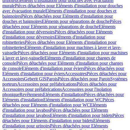
urinoirs
Eléments d'installation pour douches avec évacuation
murale
Pièces détachées pour Eléments d'installation pour douches
avec évacuation murale
Eléments d'installation pour douches et
baignoires
Pièces détachées pour Eléments d'installation pour
douches et baignoires
Eléments pour séparations de douche
Pièces
détachées pour Eléments pour séparations de douche
Eléments
d'installation pour déversoirs
Pièces détachées pour Eléments
d'installation pour déversoirs
Eléments d'installation pour
robinetteries
Pièces détachées pour Eléments d'installation pour
robinetteries
Eléments d'installation pour machines à laver et lave-
vaisselle
Pièces détachées pour Eléments d'installation pour machines
à laver et lave-vaisselle
Eléments d'installation pour charges de
console
Pièces détachées pour Eléments d'installation pour charges
de console
Eléments d'installation pour éviers
Pièces détachées pour
Eléments d'installation pour éviers
Accessoires
Pièces détachées pour
Accessoires
Geberit GIS
Parois
Pièces détachées pour Parois
Systèmes
porteurs
Accessoires pour préfabrications
Pièces détachées pour
Accessoires pour préfabrications
Accessoires pour l'isolation
phonique
Revêtements
Eléments d'installation
Pièces détachées pour
Eléments d'installation
Eléments d'installation pour WC
Pièces
détachées pour Eléments d'installation pour WC
Eléments
d'installation pour lavabos
Pièces détachées pour Eléments
d'installation pour lavabos
Eléments d'installation pour bidets
Pièces
détachées pour Eléments d'installation pour bidets
Eléments
d'installation pour urinoirs
Pièces détachées pour Eléments