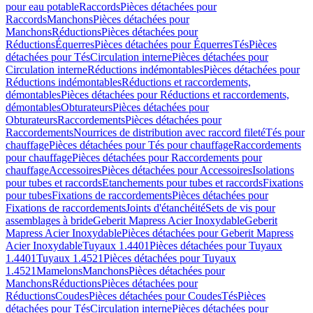
pour eau potable
Raccords
Pièces détachées pour
Raccords
Manchons
Pièces détachées pour
Manchons
Réductions
Pièces détachées pour
Réductions
Équerres
Pièces détachées pour Équerres
Tés
Pièces
détachées pour Tés
Circulation interne
Pièces détachées pour
Circulation interne
Réductions indémontables
Pièces détachées pour
Réductions indémontables
Réductions et raccordements,
démontables
Pièces détachées pour Réductions et raccordements,
démontables
Obturateurs
Pièces détachées pour
Obturateurs
Raccordements
Pièces détachées pour
Raccordements
Nourrices de distribution avec raccord fileté
Tés pour
chauffage
Pièces détachées pour Tés pour chauffage
Raccordements
pour chauffage
Pièces détachées pour Raccordements pour
chauffage
Accessoires
Pièces détachées pour Accessoires
Isolations
pour tubes et raccords
Etanchements pour tubes et raccords
Fixations
pour tubes
Fixations de raccordements
Pièces détachées pour
Fixations de raccordements
Joints d'étanchéité
Sets de vis pour
assemblages à bride
Geberit Mapress Acier Inoxydable
Geberit
Mapress Acier Inoxydable
Pièces détachées pour Geberit Mapress
Acier Inoxydable
Tuyaux 1.4401
Pièces détachées pour Tuyaux
1.4401
Tuyaux 1.4521
Pièces détachées pour Tuyaux
1.4521
Mamelons
Manchons
Pièces détachées pour
Manchons
Réductions
Pièces détachées pour
Réductions
Coudes
Pièces détachées pour Coudes
Tés
Pièces
détachées pour Tés
Circulation interne
Pièces détachées pour