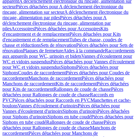
apparent
A déclenchement électronique du rinçage, alimentation sur
secteur
Pièces détachées pour A déclenchement électronique du
rinçage, alimentation sur secteur
A déclenchement électronique du
rinçage, alimentation par piles
Pièces détachées pour A
déclenchement électronique du rinçage, alimentation par
piles
Accessoires
Pièces détachées pour Accessoires
Kits
d'encastrement et de remplacement
Pièces détachées pour Kits
d'encastrement et de remplacement
Tubes de chasse, coudes de
chasse et réductions
Sets de rénovation
Pièces détachées pour Sets de
rénovation
Plaques de fermeture
Aides à la commande
Raccordements
aux appareils pour WC, urinoirs et bidets
Vannes d'écoulement pour
WC et vidoirs suspendus
Pièces détachées pour Vannes d'écoulement
pour WC et vidoirs suspendus
Siphons
Pièces détachées pour
Siphons
Coudes de raccordement
Pièces détachées pour Coudes de
raccordement
Manchons de raccordement
Pièces détachées pour
Manchons de raccordement
Kits de raccordement
Pièces détachées
pour Kits de raccordement
Rallonges de coude de chasse
Pièces
détachées pour Rallonges de coude de chasse
Raccords en
PVC
Pièces détachées pour Raccords en PVC
Manchettes et cache-
boulons
Vannes d'écoulement d'urinoirs
Pièces détachées pour
Vannes d'écoulement d'urinoirs
Siphons d'urinoirs
Pièces détachées
pour Siphons d'urinoirs
Siphons en tube coudé
Pièces détachées pour
Siphons en tube coudé
Rallonges de coude de chasse
Pièces
détachées pour Rallonges de coude de chasse
Manchons de
raccordement
Pièces détachées pour Manchons de