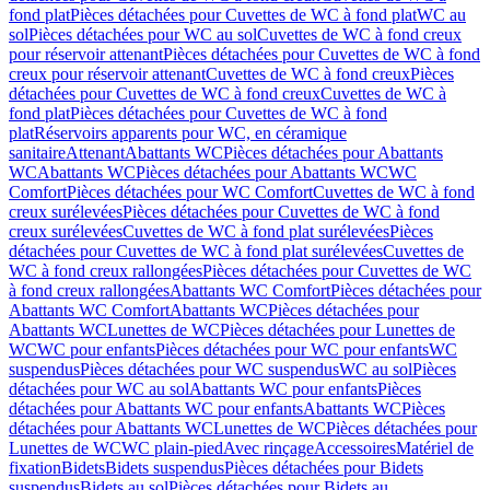
fond plat
Pièces détachées pour Cuvettes de WC à fond plat
WC au
sol
Pièces détachées pour WC au sol
Cuvettes de WC à fond creux
pour réservoir attenant
Pièces détachées pour Cuvettes de WC à fond
creux pour réservoir attenant
Cuvettes de WC à fond creux
Pièces
détachées pour Cuvettes de WC à fond creux
Cuvettes de WC à
fond plat
Pièces détachées pour Cuvettes de WC à fond
plat
Réservoirs apparents pour WC, en céramique
sanitaire
Attenant
Abattants WC
Pièces détachées pour Abattants
WC
Abattants WC
Pièces détachées pour Abattants WC
WC
Comfort
Pièces détachées pour WC Comfort
Cuvettes de WC à fond
creux surélevées
Pièces détachées pour Cuvettes de WC à fond
creux surélevées
Cuvettes de WC à fond plat surélevées
Pièces
détachées pour Cuvettes de WC à fond plat surélevées
Cuvettes de
WC à fond creux rallongées
Pièces détachées pour Cuvettes de WC
à fond creux rallongées
Abattants WC Comfort
Pièces détachées pour
Abattants WC Comfort
Abattants WC
Pièces détachées pour
Abattants WC
Lunettes de WC
Pièces détachées pour Lunettes de
WC
WC pour enfants
Pièces détachées pour WC pour enfants
WC
suspendus
Pièces détachées pour WC suspendus
WC au sol
Pièces
détachées pour WC au sol
Abattants WC pour enfants
Pièces
détachées pour Abattants WC pour enfants
Abattants WC
Pièces
détachées pour Abattants WC
Lunettes de WC
Pièces détachées pour
Lunettes de WC
WC plain-pied
Avec rinçage
Accessoires
Matériel de
fixation
Bidets
Bidets suspendus
Pièces détachées pour Bidets
suspendus
Bidets au sol
Pièces détachées pour Bidets au