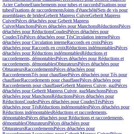
Acier Carbone
Etanchements pour tubes et raccords
Fixations pour
tubes
Fixations de raccordements
Joints d'étanchéité
Sets de vis pour
assemblages de brides
Geberit Mapress Cuivre
Geberit Mapress
Cuivre
Pièces détachées pour Geberit Mapress
Cuivre
Manchons
Pièces détachées pour Manchons
Réductions
Pièces
détachées pour Réductions
Coudes
Pièces détachées pour
Coudes
Tés
Pièces détachées pour Tés
Circulation interne
Pièces
détachées pour Circulation interne
Raccords en croix
Pièces
détachées pour Raccords en croix
Réductions indémontables
Pièces
détachées pour Réductions indémontables
Réductions et
raccordements, démontables
Pièces détachées pour Réductions et
raccordements, démontables
Obturateurs
Pièces détachées pour
Obturateurs
Raccordements
Pièces détachées pour
Raccordements
Tés pour chauffage
Pièces détachées pour Tés pour
chauffage
Raccordements pour chauffage
Pièces détachées pour
Raccordements pour chauffage
Geberit Mapress Cuivre, gaz
Pièces
détachées pour Geberit Mapress Cuivre, gaz
Manchons
Pièces
détachées pour Manchons
Réductions
Pièces détachées pour
Réductions
Coudes
Pièces détachées pour Coudes
Tés
Pièces
détachées pour Tés
Réductions indémontables
Pièces détachées pour
Réductions indémontables
Réductions et raccordements,
démontables
Pièces détachées pour Réductions et raccordements,
démontables
Obturateurs
Pièces détachées pour
Obturateurs
Raccordements
Pièces détachées pour
Raccordements
Accessoires pour Geberit Mapress Cuivre
Pièces