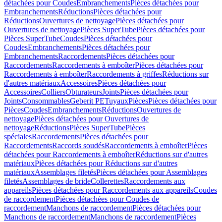
détachées pour Coudes
Embranchements
Pièces détachées pour
Embranchements
Réductions
Pièces détachées pour
Réductions
Ouvertures de nettoyage
Pièces détachées pour
Ouvertures de nettoyage
Pièces SuperTube
Pièces détachées pour
Pièces SuperTube
Coudes
Pièces détachées pour
Coudes
Embranchements
Pièces détachées pour
Embranchements
Raccordements
Pièces détachées pour
Raccordements
Raccordements à emboîter
Pièces détachées pour
Raccordements à emboîter
Raccordements à griffes
Réductions sur
d'autres matériaux
Accessoires
Pièces détachées pour
Accessoires
Colliers
Obturateurs
Joints
Pièces détachées pour
Joints
Consommables
Geberit PE
Tuyaux
Pièces
Pièces détachées pour
Pièces
Coudes
Embranchements
Réductions
Ouvertures de
nettoyage
Pièces détachées pour Ouvertures de
nettoyage
Réductions
Pièces SuperTube
Pièces
spéciales
Raccordements
Pièces détachées pour
Raccordements
Raccords soudés
Raccordements à emboîter
Pièces
détachées pour Raccordements à emboîter
Réductions sur d'autres
matériaux
Pièces détachées pour Réductions sur d'autres
matériaux
Assemblages filetés
Pièces détachées pour Assemblages
filetés
Assemblages de bride
Collerettes
Raccordements aux
appareils
Pièces détachées pour Raccordements aux appareils
Coudes
de raccordement
Pièces détachées pour Coudes de
raccordement
Manchons de raccordement
Pièces détachées pour
Manchons de raccordement
Manchons de raccordement
Pièces