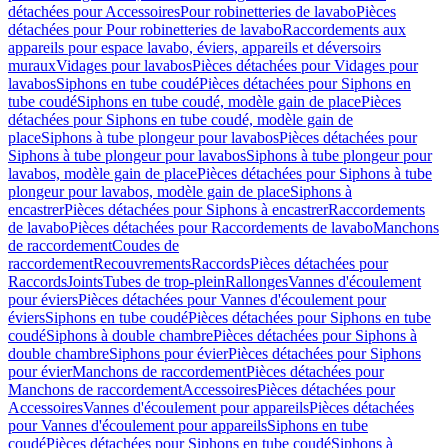
détachées pour Accessoires
Pour robinetteries de lavabo
Pièces
détachées pour Pour robinetteries de lavabo
Raccordements aux
appareils pour espace lavabo, éviers, appareils et déversoirs
muraux
Vidages pour lavabos
Pièces détachées pour Vidages pour
lavabos
Siphons en tube coudé
Pièces détachées pour Siphons en
tube coudé
Siphons en tube coudé, modèle gain de place
Pièces
détachées pour Siphons en tube coudé, modèle gain de
place
Siphons à tube plongeur pour lavabos
Pièces détachées pour
Siphons à tube plongeur pour lavabos
Siphons à tube plongeur pour
lavabos, modèle gain de place
Pièces détachées pour Siphons à tube
plongeur pour lavabos, modèle gain de place
Siphons à
encastrer
Pièces détachées pour Siphons à encastrer
Raccordements
de lavabo
Pièces détachées pour Raccordements de lavabo
Manchons
de raccordement
Coudes de
raccordement
Recouvrements
Raccords
Pièces détachées pour
Raccords
Joints
Tubes de trop-plein
Rallonges
Vannes d'écoulement
pour éviers
Pièces détachées pour Vannes d'écoulement pour
éviers
Siphons en tube coudé
Pièces détachées pour Siphons en tube
coudé
Siphons à double chambre
Pièces détachées pour Siphons à
double chambre
Siphons pour évier
Pièces détachées pour Siphons
pour évier
Manchons de raccordement
Pièces détachées pour
Manchons de raccordement
Accessoires
Pièces détachées pour
Accessoires
Vannes d'écoulement pour appareils
Pièces détachées
pour Vannes d'écoulement pour appareils
Siphons en tube
coudé
Pièces détachées pour Siphons en tube coudé
Siphons à