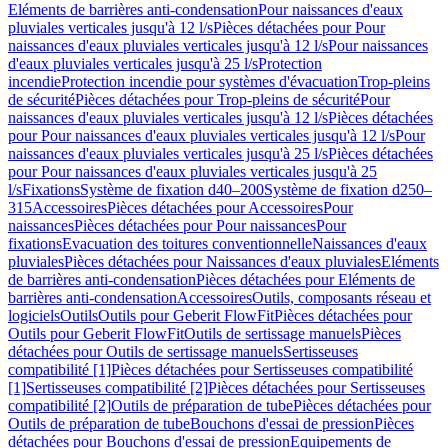
Eléments de barrières anti-condensation
Pour naissances d'eaux
pluviales verticales jusqu'à 12 l/s
Pièces détachées pour Pour
naissances d'eaux pluviales verticales jusqu'à 12 l/s
Pour naissances
d'eaux pluviales verticales jusqu'à 25 l/s
Protection
incendie
Protection incendie pour systèmes d'évacuation
Trop-pleins
de sécurité
Pièces détachées pour Trop-pleins de sécurité
Pour
naissances d'eaux pluviales verticales jusqu'à 12 l/s
Pièces détachées
pour Pour naissances d'eaux pluviales verticales jusqu'à 12 l/s
Pour
naissances d'eaux pluviales verticales jusqu'à 25 l/s
Pièces détachées
pour Pour naissances d'eaux pluviales verticales jusqu'à 25
l/s
Fixations
Système de fixation d40–200
Système de fixation d250–
315
Accessoires
Pièces détachées pour Accessoires
Pour
naissances
Pièces détachées pour Pour naissances
Pour
fixations
Evacuation des toitures conventionnelle
Naissances d'eaux
pluviales
Pièces détachées pour Naissances d'eaux pluviales
Eléments
de barrières anti-condensation
Pièces détachées pour Eléments de
barrières anti-condensation
Accessoires
Outils, composants réseau et
logiciels
Outils
Outils pour Geberit FlowFit
Pièces détachées pour
Outils pour Geberit FlowFit
Outils de sertissage manuels
Pièces
détachées pour Outils de sertissage manuels
Sertisseuses
compatibilité [1]
Pièces détachées pour Sertisseuses compatibilité
[1]
Sertisseuses compatibilité [2]
Pièces détachées pour Sertisseuses
compatibilité [2]
Outils de préparation de tube
Pièces détachées pour
Outils de préparation de tube
Bouchons d'essai de pression
Pièces
détachées pour Bouchons d'essai de pression
Equipements de