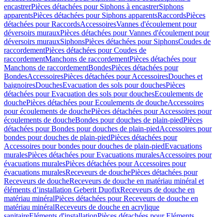
encastrer
Pièces détachées pour Siphons à encastrer
Siphons
apparents
Pièces détachées pour Siphons apparents
Raccords
Pièces
détachées pour Raccords
Accessoires
Vannes d'écoulement pour
déversoirs muraux
Pièces détachées pour Vannes d'écoulement pour
déversoirs muraux
Siphons
Pièces détachées pour Siphons
Coudes de
raccordement
Pièces détachées pour Coudes de
raccordement
Manchons de raccordement
Pièces détachées pour
Manchons de raccordement
Bondes
Pièces détachées pour
Bondes
Accessoires
Pièces détachées pour Accessoires
Douches et
baignoires
Douches
Evacuation des sols pour douches
Pièces
détachées pour Evacuation des sols pour douches
Ecoulements de
douche
Pièces détachées pour Ecoulements de douche
Accessoires
pour écoulements de douche
Pièces détachées pour Accessoires pour
écoulements de douche
Bondes pour douches de plain-pied
Pièces
détachées pour Bondes pour douches de plain-pied
Accessoires pour
bondes pour douches de plain-pied
Pièces détachées pour
Accessoires pour bondes pour douches de plain-pied
Evacuations
murales
Pièces détachées pour Evacuations murales
Accessoires pour
évacuations murales
Pièces détachées pour Accessoires pour
évacuations murales
Receveurs de douche
Pièces détachées pour
Receveurs de douche
Receveurs de douche en matériau minéral et
éléments d’installation Geberit Duofix
Receveurs de douche en
matériau minéral
Pièces détachées pour Receveurs de douche en
matériau minéral
Receveurs de douche en acrylique
sanitaire
Eléments d'installation
Pièces détachées pour Eléments