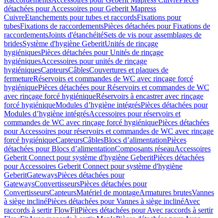
détachées pour Accessoires pour Geberit Mapress
Cuivre
Etanchements pour tubes et raccords
Fixations pour
tubes
Fixations de raccordements
Pièces détachées pour Fixations de
raccordements
Joints d'étanchéité
Sets de vis pour assemblages de
brides
Système d'hygiène Geberit
Unités de rinçage
hygiéniques
Pièces détachées pour Unités de rinçage
hygiéniques
Accessoires pour unités de rinçage
hygiéniques
Capteurs
Câbles
Couvertures et plaques de
fermeture
Réservoirs et commandes de WC avec rinçage forcé
hygiénique
Pièces détachées pour Réservoirs et commandes de WC
avec rinçage forcé hygiénique
Réservoirs à encastrer avec rinçage
forcé hygiénique
Modules d’hygiène intégrés
Pièces détachées pour
Modules d’hygiène intégrés
Accessoires pour réservoirs et
commandes de WC avec rinçage forcé hygiénique
Pièces détachées
pour Accessoires pour réservoirs et commandes de WC avec rinçage
forcé hygiénique
Capteurs
Câbles
Blocs d’alimentation
Pièces
détachées pour Blocs d’alimentation
Composants réseau
Accessoires
Geberit Connect pour système d'hygiène Geberit
Pièces détachées
pour Accessoires Geberit Connect pour système d'hygiène
Geberit
Gateways
Pièces détachées pour
Gateways
Convertisseurs
Pièces détachées pour
Convertisseurs
Capteurs
Matériel de montage
Armatures brutes
Vannes
à siège incliné
Pièces détachées pour Vannes à siège incliné
Avec
raccords à sertir FlowFit
Pièces détachées pour Avec raccords à sertir