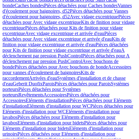
bonde
Caches bondes
Pièces détachées pour Caches bondes
Vannes
d'écoulement pour baignoires, d52
Pièces détachées pour Vannes
d'écoulement pour baignoires, d52
Avec vidage excentrique
Pièces
détachées pour Avec vidage excentrique
Kits de finition pour vidage
excentrique
Pièces détachées pour Kits de finition pour vidage
excentrique
Avec vidage excentrique et arrivée d'eau
Pièces
détachées pour Avec vidage excentrique et arrivée d'eau
Kits de
finition pour vidage excentrique et arrivée d'eau
Pièces détachées
pour Kits de finition pour vidage excentrique et arrivée d'eau
A
déclenchement par pression PushControl
Pièces détachées pour A
déclenchement par pression PushControl
Avec bouchons de
bonde
Pièces détachées pour Avec bouchons de bonde
Accessoires
pour vannes d'écoulement de baignoires
Kits de
raccordement
Arrivées d'eau
Systèmes d'installation et de chasse
d'eau
Geberit Duofix
Parois
Pièces détachées pour Parois
Systèmes
porteurs
Pièces détachées pour Systèmes
porteurs
Revêtements
Accessoires
Pièces détachées pour
Accessoires
Eléments d'installation
Pièces détachées pour Eléments
d'installation
Eléments d'installation pour WC
Pièces détachées pour
Eléments d'installation pour WC
Eléments d'installation pour
lavabos
Pièces détachées pour Eléments d'installation pour
lavabos
Eléments d'installation pour bidets
Pièces détachées pour
Eléments d'installation pour bidets
Eléments d'installation pour
urinoirs
Pièces détachées pour Eléments d'installation pour