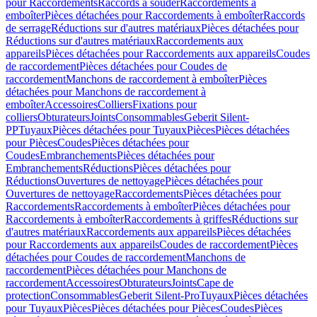
pour Raccordements
Raccords à souder
Raccordements à
emboîter
Pièces détachées pour Raccordements à emboîter
Raccords
de serrage
Réductions sur d'autres matériaux
Pièces détachées pour
Réductions sur d'autres matériaux
Raccordements aux
appareils
Pièces détachées pour Raccordements aux appareils
Coudes
de raccordement
Pièces détachées pour Coudes de
raccordement
Manchons de raccordement à emboîter
Pièces
détachées pour Manchons de raccordement à
emboîter
Accessoires
Colliers
Fixations pour
colliers
Obturateurs
Joints
Consommables
Geberit Silent-
PP
Tuyaux
Pièces détachées pour Tuyaux
Pièces
Pièces détachées
pour Pièces
Coudes
Pièces détachées pour
Coudes
Embranchements
Pièces détachées pour
Embranchements
Réductions
Pièces détachées pour
Réductions
Ouvertures de nettoyage
Pièces détachées pour
Ouvertures de nettoyage
Raccordements
Pièces détachées pour
Raccordements
Raccordements à emboîter
Pièces détachées pour
Raccordements à emboîter
Raccordements à griffes
Réductions sur
d'autres matériaux
Raccordements aux appareils
Pièces détachées
pour Raccordements aux appareils
Coudes de raccordement
Pièces
détachées pour Coudes de raccordement
Manchons de
raccordement
Pièces détachées pour Manchons de
raccordement
Accessoires
Obturateurs
Joints
Cape de
protection
Consommables
Geberit Silent-Pro
Tuyaux
Pièces détachées
pour Tuyaux
Pièces
Pièces détachées pour Pièces
Coudes
Pièces