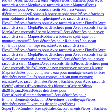
FlowFit
Avec raccords à sertir Mepla
Pièces détachées pour Avec
raccords à sertir Mepla
Avec raccords à sertir Mapress
Pièces
détachées pour Avec raccords à sertir Mapress
Vannes
d’échantillonnage
Robinets à boisseau sphérique
Pièces détachées
pour Robinets à boisseau sphérique
Avec raccords à sertir
FlowFit
Pièces détachées pour Avec raccords à sertir FlowFit
Avec
raccords à sertir Mepla
Pièces détachées pour Avec raccords à sertir
Mepla
Avec raccords à sertir Mapress
Pièces détachées pour Avec
raccords à sertir Mapress
Robinets à boisseau sphérique pour
montage encastré
Pièces détachées pour Robinets à boisseau
sphérique pour montage encastré
Avec raccords à sertir
FlowFit
Pièces détachées pour Avec raccords à sertir FlowFit
Avec
raccords à sertir Mepla
Pièces détachées pour Avec raccords à sertir
Mepla
Avec raccords à sertir Mapress
Pièces détachées pour Avec
raccords à sertir Mapress
Avec raccords filetés
Pièces détachées pour
Avec raccords filetés
Clapets de non retour
Avec raccords à sertir
Mapress
Unités pour compteur d'eau pour montage encastré
Pièces
détachées pour Unités pour compteur d'eau pour montage
encastré
Avec raccords filetés
Pièces détachées pour Avec raccords
filetés
Systèmes d'évacuation des bâtiments
Geberit Silent-
db20
Tuyaux
Pièces
Pièces détachées pour
Pièces
Coudes
Embranchements
Pièces détachées pour
Embranchements
Réductions
Ouvertures de nettoyage
Pièces
détachées pour Ouvertures de nettoyage
Pièces
SuperTube
Coudes
Pièces spéciales
Raccordements
Pièces détachées