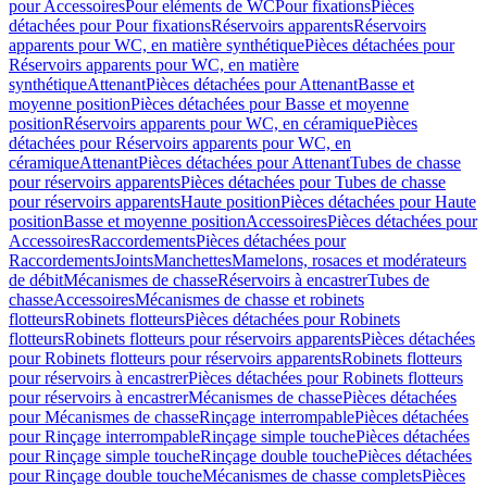
pour Accessoires
Pour eléments de WC
Pour fixations
Pièces
détachées pour Pour fixations
Réservoirs apparents
Réservoirs
apparents pour WC, en matière synthétique
Pièces détachées pour
Réservoirs apparents pour WC, en matière
synthétique
Attenant
Pièces détachées pour Attenant
Basse et
moyenne position
Pièces détachées pour Basse et moyenne
position
Réservoirs apparents pour WC, en céramique
Pièces
détachées pour Réservoirs apparents pour WC, en
céramique
Attenant
Pièces détachées pour Attenant
Tubes de chasse
pour réservoirs apparents
Pièces détachées pour Tubes de chasse
pour réservoirs apparents
Haute position
Pièces détachées pour Haute
position
Basse et moyenne position
Accessoires
Pièces détachées pour
Accessoires
Raccordements
Pièces détachées pour
Raccordements
Joints
Manchettes
Mamelons, rosaces et modérateurs
de débit
Mécanismes de chasse
Réservoirs à encastrer
Tubes de
chasse
Accessoires
Mécanismes de chasse et robinets
flotteurs
Robinets flotteurs
Pièces détachées pour Robinets
flotteurs
Robinets flotteurs pour réservoirs apparents
Pièces détachées
pour Robinets flotteurs pour réservoirs apparents
Robinets flotteurs
pour réservoirs à encastrer
Pièces détachées pour Robinets flotteurs
pour réservoirs à encastrer
Mécanismes de chasse
Pièces détachées
pour Mécanismes de chasse
Rinçage interrompable
Pièces détachées
pour Rinçage interrompable
Rinçage simple touche
Pièces détachées
pour Rinçage simple touche
Rinçage double touche
Pièces détachées
pour Rinçage double touche
Mécanismes de chasse complets
Pièces