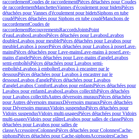
raccordement
Coudes de raccordement
Pièces détachées pour Coudes
de raccordement
Manchettes
Vannes d'écoulement pour bidets
Pièces
détachées pour Vannes d'écoulement pour bidets
Siphons en tube
coudé
Pièces détachées pour Siphons en tube coudé
Manchons de
raccordement
Coudes de
raccordement
Recouvrements
Raccords
Joints
Point
d'eau
Lavabos
Lavabos
Pièces détachées pour Lavabos
Lavabos
doubles
Lavabos pour meuble
Pièces détachées pour Lavabos pour
meuble
Lavabos à poser
Pièces détachées pour Lavabos à poser
Lave-
mains
Pièces détachées pour Lave-mains
Lave-mains à poser
Lave-
mains d'angle
Pièces détachées pour Lave-mains d'angle
Lavabos
semi-emboîtés
Pièces détachées pour Lavabos semi-
emboîtés
Lavabos à emboîter
Lavabos à encastrer par le
dessous
Pièces détachées pour Lavabos à encastrer par le
dessous
Lavabos d'angle
Pièces détachées pour Lavabos
d'angle
Lavabos Comfort
Lavabos pour enfants
Pièces détachées pour
Lavabos pour enfants
Lavabos
Lavabos collectifs
Pièces détachées
pour Lavabos collectifs
Autres déversoirs muraux
Pièces détachées
pour Autres déversoirs muraux
Déversoirs muraux
Pièces détachées
pour Déversoirs muraux
Vidoirs suspendus
Pièces détachées pour
Vidoirs suspendus
Vidoirs multi-usages
Pièces détachées pour Vidoirs
multi-usages
Vidoirs pour plâtre
Lavabos pour salles de classe
Pièces
détachées pour Lavabos pour salles de
classe
Accessoires
Colonnes
Pièces détachées pour Colonnes
Cache-
siphons
Pièces détachées pour Cache-siphons
Accessoires
Caches