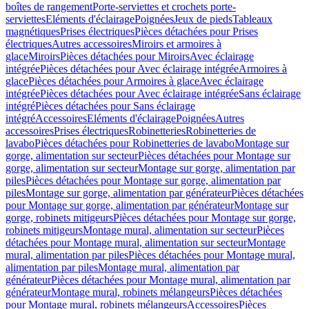
boîtes de rangement
Porte-serviettes et crochets porte-
serviettes
Eléments d'éclairage
Poignées
Jeux de pieds
Tableaux
magnétiques
Prises électriques
Pièces détachées pour Prises
électriques
Autres accessoires
Miroirs et armoires à
glace
Miroirs
Pièces détachées pour Miroirs
Avec éclairage
intégrée
Pièces détachées pour Avec éclairage intégrée
Armoires à
glace
Pièces détachées pour Armoires à glace
Avec éclairage
intégrée
Pièces détachées pour Avec éclairage intégrée
Sans éclairage
intégré
Pièces détachées pour Sans éclairage
intégré
Accessoires
Eléments d'éclairage
Poignées
Autres
accessoires
Prises électriques
Robinetteries
Robinetteries de
lavabo
Pièces détachées pour Robinetteries de lavabo
Montage sur
gorge, alimentation sur secteur
Pièces détachées pour Montage sur
gorge, alimentation sur secteur
Montage sur gorge, alimentation par
piles
Pièces détachées pour Montage sur gorge, alimentation par
piles
Montage sur gorge, alimentation par générateur
Pièces détachées
pour Montage sur gorge, alimentation par générateur
Montage sur
gorge, robinets mitigeurs
Pièces détachées pour Montage sur gorge,
robinets mitigeurs
Montage mural, alimentation sur secteur
Pièces
détachées pour Montage mural, alimentation sur secteur
Montage
mural, alimentation par piles
Pièces détachées pour Montage mural,
alimentation par piles
Montage mural, alimentation par
générateur
Pièces détachées pour Montage mural, alimentation par
générateur
Montage mural, robinets mélangeurs
Pièces détachées
pour Montage mural, robinets mélangeurs
Accessoires
Pièces