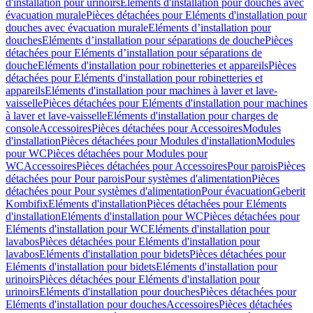
d'installation pour urinoirs
Eléments d'installation pour douches avec
évacuation murale
Pièces détachées pour Eléments d'installation pour
douches avec évacuation murale
Eléments d’installation pour
douches
Eléments d’installation pour séparations de douche
Pièces
détachées pour Eléments d’installation pour séparations de
douche
Eléments d'installation pour robinetteries et appareils
Pièces
détachées pour Eléments d'installation pour robinetteries et
appareils
Eléments d'installation pour machines à laver et lave-
vaisselle
Pièces détachées pour Eléments d'installation pour machines
à laver et lave-vaisselle
Eléments d'installation pour charges de
console
Accessoires
Pièces détachées pour Accessoires
Modules
d'installation
Pièces détachées pour Modules d'installation
Modules
pour WC
Pièces détachées pour Modules pour
WC
Accessoires
Pièces détachées pour Accessoires
Pour parois
Pièces
détachées pour Pour parois
Pour systèmes d'alimentation
Pièces
détachées pour Pour systèmes d'alimentation
Pour évacuation
Geberit
Kombifix
Eléments d'installation
Pièces détachées pour Eléments
d'installation
Eléments d'installation pour WC
Pièces détachées pour
Eléments d'installation pour WC
Eléments d'installation pour
lavabos
Pièces détachées pour Eléments d'installation pour
lavabos
Eléments d'installation pour bidets
Pièces détachées pour
Eléments d'installation pour bidets
Eléments d'installation pour
urinoirs
Pièces détachées pour Eléments d'installation pour
urinoirs
Eléments d'installation pour douches
Pièces détachées pour
Eléments d'installation pour douches
Accessoires
Pièces détachées