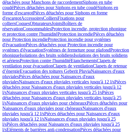
détachées pour Manchons de raccordement
Siphons en tube
coudé
Pièces détachées pour Siphons en tube coudé
Siphons en
forme d'escargot
Pièces détachées pour Siphons en forme
d'escargot
Accessoires
Colliers
Fixations pour
colliers
Coques
Obturateurs
Joints
Boîtiers de
réservation
Consommables
Protection incendie, protection phonique
et protection contre l'humidité
Protection incendie
Pièces détachées
pour Protection incendie
Protection incendie pour systèmes
d'évacuation
Pièces détachées pour Protection incendie pour
systèmes d'évacuation
Systèmes de fermeture pour plafond
Protection
phonique
Isolations des bruits solidiens
Isolations des bruits solidiens
et aériens
Protection contre l'humidité
Etanchements
Clapets de
ventilation pour évacuation
Clapets de ventilation
Clapets de retenue
d’énergie
Evacuation des toitures Geberit Pluvia
Naissances d'eaux
pluviales
Pièces détachées pour Naissances d'eaux
pluviales
Naissances d'eaux pluviales verticales jusqu'à 12 l/s
Pièces
détachées pour Naissances d'eaux pluviales verticales jusqu'à 12
l/s
Naissances d'eaux pluviales verticales jusqu'à 25 l/s
Pièces
détachées pour Naissances d'eaux pluviales verticales jusqu'à 25
l/s
Naissances d'eaux pluviales pour chéneaux
Pièces détachées pour
Naissances d'eaux pluviales pour chéneaux
Naissances d'eaux
pluviales jusqu'à 12 l/s
Pièces détachées pour Naissances d'eaux
pluviales jusqu'à 12 l/s
Naissances d'eaux pluviales jusqu'à 25
l/s
Pièces détachées pour Naissances d'eaux pluviales jusqu'à 25
l/s
Eléments de barrières anti-condensation
Pièces détachées pour