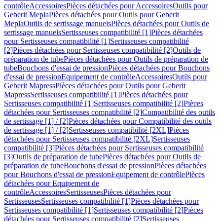
contrôle
Accessoires
Pièces détachées pour Accessoires
Outils pour
Geberit Mepla
Pièces détachées pour Outils pour Geberit
Mepla
Outils de sertissage manuels
Pièces détachées pour Outils de
sertissage manuels
Sertisseuses compatibilité [1]
Pièces détachées
pour Sertisseuses compatibilité [1]
Sertisseuses compatibilité
[2]
Pièces détachées pour Sertisseuses compatibilité [2]
Outils de
préparation de tube
Pièces détachées pour Outils de préparation de
tube
Bouchons d'essai de pression
Pièces détachées pour Bouchons
d'essai de pression
Equipement de contrôle
Accessoires
Outils pour
Geberit Mapress
Pièces détachées pour Outils pour Geberit
Mapress
Sertisseuses compatibilité [1]
Pièces détachées pour
Sertisseuses compatibilité [1]
Sertisseuses compatibilité [2]
Pièces
détachées pour Sertisseuses compatibilité [2]
Compatibilité des outils
de sertissage [1] / [2]
Pièces détachées pour Compatibilité des outils
de sertissage [1] / [2]
Sertisseuses compatibilité [2XL]
Pièces
détachées pour Sertisseuses compatibilité [2XL]
Sertisseuses
compatibilité [3]
Pièces détachées pour Sertisseuses compatibilité
[3]
Outils de préparation de tube
Pièces détachées pour Outils de
préparation de tube
Bouchons d'essai de pression
Pièces détachées
pour Bouchons d'essai de pression
Equipement de contrôle
Pièces
détachées pour Equipement de
contrôle
Accessoires
Sertisseuses
Pièces détachées pour
Sertisseuses
Sertisseuses compatibilité [1]
Pièces détachées pour
Sertisseuses compatibilité [1]
Sertisseuses compatibilité [2]
Pièces
détachées pour Sertisseuses compatibilité [2]
Sertisseuses