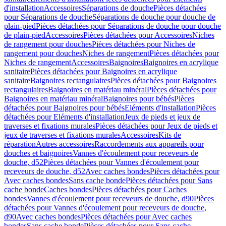
d'installation
Accessoires
Séparations de douche
Pièces détachées
pour Séparations de douche
Séparations de douche pour douche de
plain-pied
Pièces détachées pour Séparations de douche pour douche
de plain-pied
Accessoires
Pièces détachées pour Accessoires
Niches
de rangement pour douches
Pièces détachées pour Niches de
rangement pour douches
Niches de rangement
Pièces détachées pour
Niches de rangement
Accessoires
Baignoires
Baignoires en acrylique
sanitaire
Pièces détachées pour Baignoires en acrylique
sanitaire
Baignoires rectangulaires
Pièces détachées pour Baignoires
rectangulaires
Baignoires en matériau minéral
Pièces détachées pour
Baignoires en matériau minéral
Baignoires pour bébés
Pièces
détachées pour Baignoires pour bébés
Eléments d'installation
Pièces
détachées pour Eléments d'installation
Jeux de pieds et jeux de
traverses et fixations murales
Pièces détachées pour Jeux de pieds et
jeux de traverses et fixations murales
Accessoires
Kits de
réparation
Autres accessoires
Raccordements aux appareils pour
douches et baignoires
Vannes d'écoulement pour receveurs de
douche, d52
Pièces détachées pour Vannes d'écoulement pour
receveurs de douche, d52
Avec caches bondes
Pièces détachées pour
Avec caches bondes
Sans cache bonde
Pièces détachées pour Sans
cache bonde
Caches bondes
Pièces détachées pour Caches
bondes
Vannes d'écoulement pour receveurs de douche, d90
Pièces
détachées pour Vannes d'écoulement pour receveurs de douche,
d90
Avec caches bondes
Pièces détachées pour Avec caches
bondes
Sans cache bonde
Pièces détachées pour Sans cache