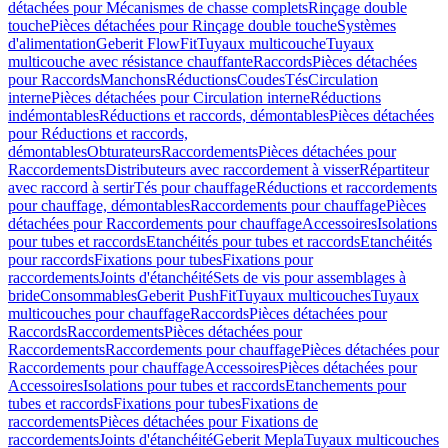
détachées pour Mécanismes de chasse complets
Rinçage double
touche
Pièces détachées pour Rinçage double touche
Systèmes
d'alimentation
Geberit FlowFit
Tuyaux multicouche
Tuyaux
multicouche avec résistance chauffante
Raccords
Pièces détachées
pour Raccords
Manchons
Réductions
Coudes
Tés
Circulation
interne
Pièces détachées pour Circulation interne
Réductions
indémontables
Réductions et raccords, démontables
Pièces détachées
pour Réductions et raccords,
démontables
Obturateurs
Raccordements
Pièces détachées pour
Raccordements
Distributeurs avec raccordement à visser
Répartiteur
avec raccord à sertir
Tés pour chauffage
Réductions et raccordements
pour chauffage, démontables
Raccordements pour chauffage
Pièces
détachées pour Raccordements pour chauffage
Accessoires
Isolations
pour tubes et raccords
Etanchéités pour tubes et raccords
Etanchéités
pour raccords
Fixations pour tubes
Fixations pour
raccordements
Joints d'étanchéité
Sets de vis pour assemblages à
bride
Consommables
Geberit PushFit
Tuyaux multicouches
Tuyaux
multicouches pour chauffage
Raccords
Pièces détachées pour
Raccords
Raccordements
Pièces détachées pour
Raccordements
Raccordements pour chauffage
Pièces détachées pour
Raccordements pour chauffage
Accessoires
Pièces détachées pour
Accessoires
Isolations pour tubes et raccords
Etanchements pour
tubes et raccords
Fixations pour tubes
Fixations de
raccordements
Pièces détachées pour Fixations de
raccordements
Joints d'étanchéité
Geberit Mepla
Tuyaux multicouches