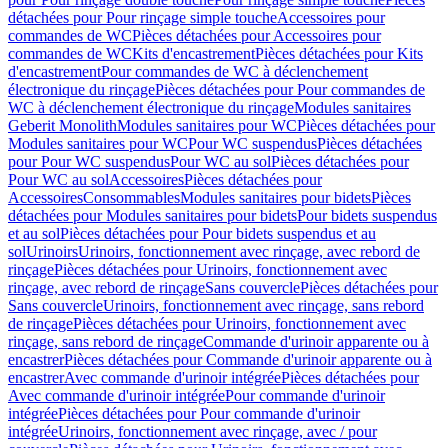
détachées pour Pour rinçage simple touche
Accessoires pour
commandes de WC
Pièces détachées pour Accessoires pour
commandes de WC
Kits d'encastrement
Pièces détachées pour Kits
d'encastrement
Pour commandes de WC à déclenchement
électronique du rinçage
Pièces détachées pour Pour commandes de
WC à déclenchement électronique du rinçage
Modules sanitaires
Geberit Monolith
Modules sanitaires pour WC
Pièces détachées pour
Modules sanitaires pour WC
Pour WC suspendus
Pièces détachées
pour Pour WC suspendus
Pour WC au sol
Pièces détachées pour
Pour WC au sol
Accessoires
Pièces détachées pour
Accessoires
Consommables
Modules sanitaires pour bidets
Pièces
détachées pour Modules sanitaires pour bidets
Pour bidets suspendus
et au sol
Pièces détachées pour Pour bidets suspendus et au
sol
Urinoirs
Urinoirs, fonctionnement avec rinçage, avec rebord de
rinçage
Pièces détachées pour Urinoirs, fonctionnement avec
rinçage, avec rebord de rinçage
Sans couvercle
Pièces détachées pour
Sans couvercle
Urinoirs, fonctionnement avec rinçage, sans rebord
de rinçage
Pièces détachées pour Urinoirs, fonctionnement avec
rinçage, sans rebord de rinçage
Commande d'urinoir apparente ou à
encastrer
Pièces détachées pour Commande d'urinoir apparente ou à
encastrer
Avec commande d'urinoir intégrée
Pièces détachées pour
Avec commande d'urinoir intégrée
Pour commande d'urinoir
intégrée
Pièces détachées pour Pour commande d'urinoir
intégrée
Urinoirs, fonctionnement avec rinçage, avec / pour