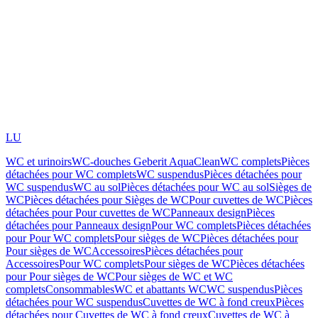
LU
WC et urinoirs
WC-douches Geberit AquaClean
WC complets
Pièces
détachées pour WC complets
WC suspendus
Pièces détachées pour
WC suspendus
WC au sol
Pièces détachées pour WC au sol
Sièges de
WC
Pièces détachées pour Sièges de WC
Pour cuvettes de WC
Pièces
détachées pour Pour cuvettes de WC
Panneaux design
Pièces
détachées pour Panneaux design
Pour WC complets
Pièces détachées
pour Pour WC complets
Pour sièges de WC
Pièces détachées pour
Pour sièges de WC
Accessoires
Pièces détachées pour
Accessoires
Pour WC complets
Pour sièges de WC
Pièces détachées
pour Pour sièges de WC
Pour sièges de WC et WC
complets
Consommables
WC et abattants WC
WC suspendus
Pièces
détachées pour WC suspendus
Cuvettes de WC à fond creux
Pièces
détachées pour Cuvettes de WC à fond creux
Cuvettes de WC à