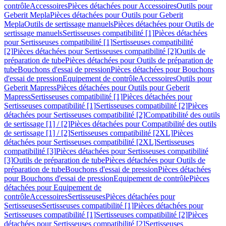
contrôle
Accessoires
Pièces détachées pour Accessoires
Outils pour
Geberit Mepla
Pièces détachées pour Outils pour Geberit
Mepla
Outils de sertissage manuels
Pièces détachées pour Outils de
sertissage manuels
Sertisseuses compatibilité [1]
Pièces détachées
pour Sertisseuses compatibilité [1]
Sertisseuses compatibilité
[2]
Pièces détachées pour Sertisseuses compatibilité [2]
Outils de
préparation de tube
Pièces détachées pour Outils de préparation de
tube
Bouchons d'essai de pression
Pièces détachées pour Bouchons
d'essai de pression
Equipement de contrôle
Accessoires
Outils pour
Geberit Mapress
Pièces détachées pour Outils pour Geberit
Mapress
Sertisseuses compatibilité [1]
Pièces détachées pour
Sertisseuses compatibilité [1]
Sertisseuses compatibilité [2]
Pièces
détachées pour Sertisseuses compatibilité [2]
Compatibilité des outils
de sertissage [1] / [2]
Pièces détachées pour Compatibilité des outils
de sertissage [1] / [2]
Sertisseuses compatibilité [2XL]
Pièces
détachées pour Sertisseuses compatibilité [2XL]
Sertisseuses
compatibilité [3]
Pièces détachées pour Sertisseuses compatibilité
[3]
Outils de préparation de tube
Pièces détachées pour Outils de
préparation de tube
Bouchons d'essai de pression
Pièces détachées
pour Bouchons d'essai de pression
Equipement de contrôle
Pièces
détachées pour Equipement de
contrôle
Accessoires
Sertisseuses
Pièces détachées pour
Sertisseuses
Sertisseuses compatibilité [1]
Pièces détachées pour
Sertisseuses compatibilité [1]
Sertisseuses compatibilité [2]
Pièces
détachées pour Sertisseuses compatibilité [2]
Sertisseuses