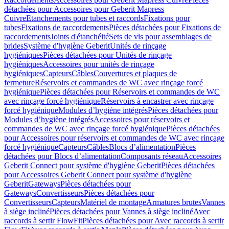
détachées pour Accessoires pour Geberit Mapress
Cuivre
Etanchements pour tubes et raccords
Fixations pour
tubes
Fixations de raccordements
Pièces détachées pour Fixations de
raccordements
Joints d'étanchéité
Sets de vis pour assemblages de
brides
Système d'hygiène Geberit
Unités de rinçage
hygiéniques
Pièces détachées pour Unités de rinçage
hygiéniques
Accessoires pour unités de rinçage
hygiéniques
Capteurs
Câbles
Couvertures et plaques de
fermeture
Réservoirs et commandes de WC avec rinçage forcé
hygiénique
Pièces détachées pour Réservoirs et commandes de WC
avec rinçage forcé hygiénique
Réservoirs à encastrer avec rinçage
forcé hygiénique
Modules d’hygiène intégrés
Pièces détachées pour
Modules d’hygiène intégrés
Accessoires pour réservoirs et
commandes de WC avec rinçage forcé hygiénique
Pièces détachées
pour Accessoires pour réservoirs et commandes de WC avec rinçage
forcé hygiénique
Capteurs
Câbles
Blocs d’alimentation
Pièces
détachées pour Blocs d’alimentation
Composants réseau
Accessoires
Geberit Connect pour système d'hygiène Geberit
Pièces détachées
pour Accessoires Geberit Connect pour système d'hygiène
Geberit
Gateways
Pièces détachées pour
Gateways
Convertisseurs
Pièces détachées pour
Convertisseurs
Capteurs
Matériel de montage
Armatures brutes
Vannes
à siège incliné
Pièces détachées pour Vannes à siège incliné
Avec
raccords à sertir FlowFit
Pièces détachées pour Avec raccords à sertir