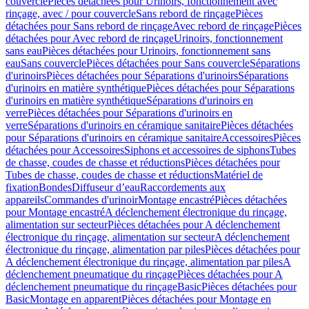
couvercle
Pièces détachées pour Urinoirs, fonctionnement avec
rinçage, avec / pour couvercle
Sans rebord de rinçage
Pièces
détachées pour Sans rebord de rinçage
Avec rebord de rinçage
Pièces
détachées pour Avec rebord de rinçage
Urinoirs, fonctionnement
sans eau
Pièces détachées pour Urinoirs, fonctionnement sans
eau
Sans couvercle
Pièces détachées pour Sans couvercle
Séparations
d'urinoirs
Pièces détachées pour Séparations d'urinoirs
Séparations
d'urinoirs en matière synthétique
Pièces détachées pour Séparations
d'urinoirs en matière synthétique
Séparations d'urinoirs en
verre
Pièces détachées pour Séparations d'urinoirs en
verre
Séparations d'urinoirs en céramique sanitaire
Pièces détachées
pour Séparations d'urinoirs en céramique sanitaire
Accessoires
Pièces
détachées pour Accessoires
Siphons et accessoires de siphons
Tubes
de chasse, coudes de chasse et réductions
Pièces détachées pour
Tubes de chasse, coudes de chasse et réductions
Matériel de
fixation
Bondes
Diffuseur d’eau
Raccordements aux
appareils
Commandes d'urinoir
Montage encastré
Pièces détachées
pour Montage encastré
A déclenchement électronique du rinçage,
alimentation sur secteur
Pièces détachées pour A déclenchement
électronique du rinçage, alimentation sur secteur
A déclenchement
électronique du rinçage, alimentation par piles
Pièces détachées pour
A déclenchement électronique du rinçage, alimentation par piles
A
déclenchement pneumatique du rinçage
Pièces détachées pour A
déclenchement pneumatique du rinçage
Basic
Pièces détachées pour
Basic
Montage en apparent
Pièces détachées pour Montage en