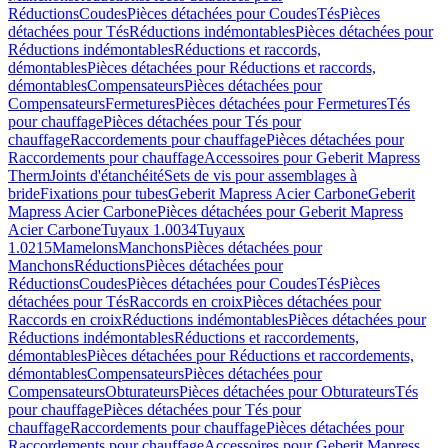
Réductions
Coudes
Pièces détachées pour Coudes
Tés
Pièces
détachées pour Tés
Réductions indémontables
Pièces détachées pour
Réductions indémontables
Réductions et raccords,
démontables
Pièces détachées pour Réductions et raccords,
démontables
Compensateurs
Pièces détachées pour
Compensateurs
Fermetures
Pièces détachées pour Fermetures
Tés
pour chauffage
Pièces détachées pour Tés pour
chauffage
Raccordements pour chauffage
Pièces détachées pour
Raccordements pour chauffage
Accessoires pour Geberit Mapress
Therm
Joints d'étanchéité
Sets de vis pour assemblages à
bride
Fixations pour tubes
Geberit Mapress Acier Carbone
Geberit
Mapress Acier Carbone
Pièces détachées pour Geberit Mapress
Acier Carbone
Tuyaux 1.0034
Tuyaux
1.0215
Mamelons
Manchons
Pièces détachées pour
Manchons
Réductions
Pièces détachées pour
Réductions
Coudes
Pièces détachées pour Coudes
Tés
Pièces
détachées pour Tés
Raccords en croix
Pièces détachées pour
Raccords en croix
Réductions indémontables
Pièces détachées pour
Réductions indémontables
Réductions et raccordements,
démontables
Pièces détachées pour Réductions et raccordements,
démontables
Compensateurs
Pièces détachées pour
Compensateurs
Obturateurs
Pièces détachées pour Obturateurs
Tés
pour chauffage
Pièces détachées pour Tés pour
chauffage
Raccordements pour chauffage
Pièces détachées pour
Raccordements pour chauffage
Accessoires pour Geberit Mapress