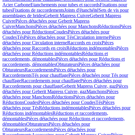
Acier Carbone
Etanchements pour tubes et raccords
Fixations pour
tubes
Fixations de raccordements
Joints d'étanchéité
Sets de vis pour
assemblages de brides
Geberit Mapress Cuivre
Geberit Mapress
Cuivre
Pièces détachées pour Geberit Mapress
Cuivre
Manchons
Pièces détachées pour Manchons
Réductions
Pièces
détachées pour Réductions
Coudes
Pièces détachées pour
Coudes
Tés
Pièces détachées pour Tés
Circulation interne
Pièces
détachées pour Circulation interne
Raccords en croix
Pièces
détachées pour Raccords en croix
Réductions indémontables
Pièces
détachées pour Réductions indémontables
Réductions et
raccordements, démontables
Pièces détachées pour Réductions et
raccordements, démontables
Obturateurs
Pièces détachées pour
Obturateurs
Raccordements
Pièces détachées pour
Raccordements
Tés pour chauffage
Pièces détachées pour Tés pour
chauffage
Raccordements pour chauffage
Pièces détachées pour
Raccordements pour chauffage
Geberit Mapress Cuivre, gaz
Pièces
détachées pour Geberit Mapress Cuivre, gaz
Manchons
Pièces
détachées pour Manchons
Réductions
Pièces détachées pour
Réductions
Coudes
Pièces détachées pour Coudes
Tés
Pièces
détachées pour Tés
Réductions indémontables
Pièces détachées pour
Réductions indémontables
Réductions et raccordements,
démontables
Pièces détachées pour Réductions et raccordements,
démontables
Obturateurs
Pièces détachées pour
Obturateurs
Raccordements
Pièces détachées pour
Raccordements
Accessoires pour Geberit Mapress Cuivre
Pièces