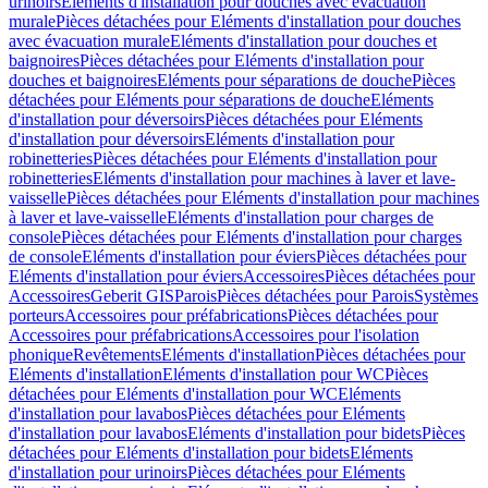
urinoirs
Eléments d'installation pour douches avec évacuation
murale
Pièces détachées pour Eléments d'installation pour douches
avec évacuation murale
Eléments d'installation pour douches et
baignoires
Pièces détachées pour Eléments d'installation pour
douches et baignoires
Eléments pour séparations de douche
Pièces
détachées pour Eléments pour séparations de douche
Eléments
d'installation pour déversoirs
Pièces détachées pour Eléments
d'installation pour déversoirs
Eléments d'installation pour
robinetteries
Pièces détachées pour Eléments d'installation pour
robinetteries
Eléments d'installation pour machines à laver et lave-
vaisselle
Pièces détachées pour Eléments d'installation pour machines
à laver et lave-vaisselle
Eléments d'installation pour charges de
console
Pièces détachées pour Eléments d'installation pour charges
de console
Eléments d'installation pour éviers
Pièces détachées pour
Eléments d'installation pour éviers
Accessoires
Pièces détachées pour
Accessoires
Geberit GIS
Parois
Pièces détachées pour Parois
Systèmes
porteurs
Accessoires pour préfabrications
Pièces détachées pour
Accessoires pour préfabrications
Accessoires pour l'isolation
phonique
Revêtements
Eléments d'installation
Pièces détachées pour
Eléments d'installation
Eléments d'installation pour WC
Pièces
détachées pour Eléments d'installation pour WC
Eléments
d'installation pour lavabos
Pièces détachées pour Eléments
d'installation pour lavabos
Eléments d'installation pour bidets
Pièces
détachées pour Eléments d'installation pour bidets
Eléments
d'installation pour urinoirs
Pièces détachées pour Eléments