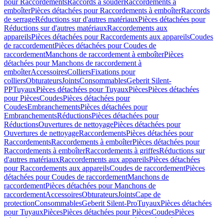
pour Raccordements
Raccords à souder
Raccordements à
emboîter
Pièces détachées pour Raccordements à emboîter
Raccords
de serrage
Réductions sur d'autres matériaux
Pièces détachées pour
Réductions sur d'autres matériaux
Raccordements aux
appareils
Pièces détachées pour Raccordements aux appareils
Coudes
de raccordement
Pièces détachées pour Coudes de
raccordement
Manchons de raccordement à emboîter
Pièces
détachées pour Manchons de raccordement à
emboîter
Accessoires
Colliers
Fixations pour
colliers
Obturateurs
Joints
Consommables
Geberit Silent-
PP
Tuyaux
Pièces détachées pour Tuyaux
Pièces
Pièces détachées
pour Pièces
Coudes
Pièces détachées pour
Coudes
Embranchements
Pièces détachées pour
Embranchements
Réductions
Pièces détachées pour
Réductions
Ouvertures de nettoyage
Pièces détachées pour
Ouvertures de nettoyage
Raccordements
Pièces détachées pour
Raccordements
Raccordements à emboîter
Pièces détachées pour
Raccordements à emboîter
Raccordements à griffes
Réductions sur
d'autres matériaux
Raccordements aux appareils
Pièces détachées
pour Raccordements aux appareils
Coudes de raccordement
Pièces
détachées pour Coudes de raccordement
Manchons de
raccordement
Pièces détachées pour Manchons de
raccordement
Accessoires
Obturateurs
Joints
Cape de
protection
Consommables
Geberit Silent-Pro
Tuyaux
Pièces détachées
pour Tuyaux
Pièces
Pièces détachées pour Pièces
Coudes
Pièces