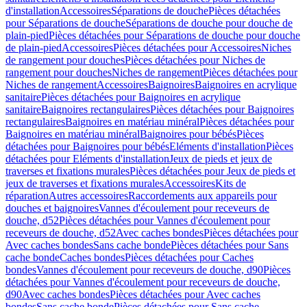
d'installation
Accessoires
Séparations de douche
Pièces détachées
pour Séparations de douche
Séparations de douche pour douche de
plain-pied
Pièces détachées pour Séparations de douche pour douche
de plain-pied
Accessoires
Pièces détachées pour Accessoires
Niches
de rangement pour douches
Pièces détachées pour Niches de
rangement pour douches
Niches de rangement
Pièces détachées pour
Niches de rangement
Accessoires
Baignoires
Baignoires en acrylique
sanitaire
Pièces détachées pour Baignoires en acrylique
sanitaire
Baignoires rectangulaires
Pièces détachées pour Baignoires
rectangulaires
Baignoires en matériau minéral
Pièces détachées pour
Baignoires en matériau minéral
Baignoires pour bébés
Pièces
détachées pour Baignoires pour bébés
Eléments d'installation
Pièces
détachées pour Eléments d'installation
Jeux de pieds et jeux de
traverses et fixations murales
Pièces détachées pour Jeux de pieds et
jeux de traverses et fixations murales
Accessoires
Kits de
réparation
Autres accessoires
Raccordements aux appareils pour
douches et baignoires
Vannes d'écoulement pour receveurs de
douche, d52
Pièces détachées pour Vannes d'écoulement pour
receveurs de douche, d52
Avec caches bondes
Pièces détachées pour
Avec caches bondes
Sans cache bonde
Pièces détachées pour Sans
cache bonde
Caches bondes
Pièces détachées pour Caches
bondes
Vannes d'écoulement pour receveurs de douche, d90
Pièces
détachées pour Vannes d'écoulement pour receveurs de douche,
d90
Avec caches bondes
Pièces détachées pour Avec caches
bondes
Sans cache bonde
Pièces détachées pour Sans cache