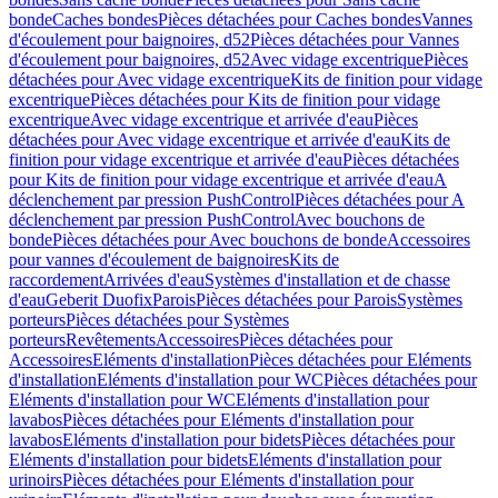
bonde
Caches bondes
Pièces détachées pour Caches bondes
Vannes
d'écoulement pour baignoires, d52
Pièces détachées pour Vannes
d'écoulement pour baignoires, d52
Avec vidage excentrique
Pièces
détachées pour Avec vidage excentrique
Kits de finition pour vidage
excentrique
Pièces détachées pour Kits de finition pour vidage
excentrique
Avec vidage excentrique et arrivée d'eau
Pièces
détachées pour Avec vidage excentrique et arrivée d'eau
Kits de
finition pour vidage excentrique et arrivée d'eau
Pièces détachées
pour Kits de finition pour vidage excentrique et arrivée d'eau
A
déclenchement par pression PushControl
Pièces détachées pour A
déclenchement par pression PushControl
Avec bouchons de
bonde
Pièces détachées pour Avec bouchons de bonde
Accessoires
pour vannes d'écoulement de baignoires
Kits de
raccordement
Arrivées d'eau
Systèmes d'installation et de chasse
d'eau
Geberit Duofix
Parois
Pièces détachées pour Parois
Systèmes
porteurs
Pièces détachées pour Systèmes
porteurs
Revêtements
Accessoires
Pièces détachées pour
Accessoires
Eléments d'installation
Pièces détachées pour Eléments
d'installation
Eléments d'installation pour WC
Pièces détachées pour
Eléments d'installation pour WC
Eléments d'installation pour
lavabos
Pièces détachées pour Eléments d'installation pour
lavabos
Eléments d'installation pour bidets
Pièces détachées pour
Eléments d'installation pour bidets
Eléments d'installation pour
urinoirs
Pièces détachées pour Eléments d'installation pour