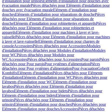
d'installation pour urinoirs
Eléments d'installation pour douches avec
évacuation murale
Pièces détachées pour Eléments d'installation pour
douches avec évacuation murale
Eléments d’installation pour
douches
Eléments d’installation pour séparations de douche
Pièces
détachées pour Eléments d’installation pour séparations de
douche
Eléments d'installation pour robinetteries et appareils
Pièces
détachées pour Eléments d'installation pour robinetteries et
appareils
Eléments d'installation pour machines à laver et lave-
vaisselle
Pièces détachées pour Eléments d'installation pour machines
à laver et lave-vaisselle
Eléments d'installation pour charges de
console
Accessoires
Pièces détachées pour Accessoires
Modules
d'installation
Pièces détachées pour Modules d'installation
Modules
pour WC
Pièces détachées pour Modules pour
WC
Accessoires
Pièces détachées pour Accessoires
Pour parois
Pièces
détachées pour Pour parois
Pour systèmes d'alimentation
Pièces
détachées pour Pour systèmes d'alimentation
Pour évacuation
Geberit
Kombifix
Eléments d'installation
Pièces détachées pour Eléments
d'installation
Eléments d'installation pour WC
Pièces détachées pour
Eléments d'installation pour WC
Eléments d'installation pour
lavabos
Pièces détachées pour Eléments d'installation pour
lavabos
Eléments d'installation pour bidets
Pièces détachées pour
Eléments d'installation pour bidets
Eléments d'installation pour
urinoirs
Pièces détachées pour Eléments d'installation pour
urinoirs
Eléments d'installation pour douches
Pièces détachées pour
Eléments d'installation pour douches
Accessoires
Pièces détachées