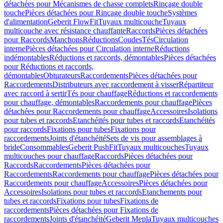
détachées pour Mécanismes de chasse complets
Rinçage double
touche
Pièces détachées pour Rinçage double touche
Systèmes
d'alimentation
Geberit FlowFit
Tuyaux multicouche
Tuyaux
multicouche avec résistance chauffante
Raccords
Pièces détachées
pour Raccords
Manchons
Réductions
Coudes
Tés
Circulation
interne
Pièces détachées pour Circulation interne
Réductions
indémontables
Réductions et raccords, démontables
Pièces détachées
pour Réductions et raccords,
démontables
Obturateurs
Raccordements
Pièces détachées pour
Raccordements
Distributeurs avec raccordement à visser
Répartiteur
avec raccord à sertir
Tés pour chauffage
Réductions et raccordements
pour chauffage, démontables
Raccordements pour chauffage
Pièces
détachées pour Raccordements pour chauffage
Accessoires
Isolations
pour tubes et raccords
Etanchéités pour tubes et raccords
Etanchéités
pour raccords
Fixations pour tubes
Fixations pour
raccordements
Joints d'étanchéité
Sets de vis pour assemblages à
bride
Consommables
Geberit PushFit
Tuyaux multicouches
Tuyaux
multicouches pour chauffage
Raccords
Pièces détachées pour
Raccords
Raccordements
Pièces détachées pour
Raccordements
Raccordements pour chauffage
Pièces détachées pour
Raccordements pour chauffage
Accessoires
Pièces détachées pour
Accessoires
Isolations pour tubes et raccords
Etanchements pour
tubes et raccords
Fixations pour tubes
Fixations de
raccordements
Pièces détachées pour Fixations de
raccordements
Joints d'étanchéité
Geberit Mepla
Tuyaux multicouches