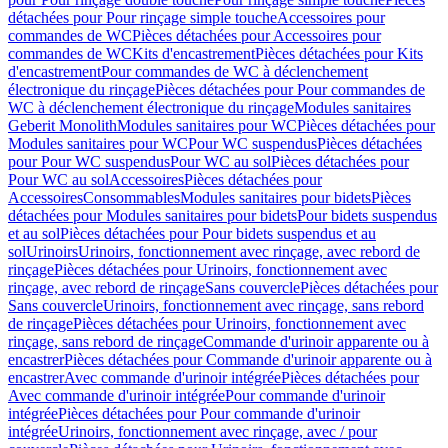
détachées pour Pour rinçage simple touche
Accessoires pour
commandes de WC
Pièces détachées pour Accessoires pour
commandes de WC
Kits d'encastrement
Pièces détachées pour Kits
d'encastrement
Pour commandes de WC à déclenchement
électronique du rinçage
Pièces détachées pour Pour commandes de
WC à déclenchement électronique du rinçage
Modules sanitaires
Geberit Monolith
Modules sanitaires pour WC
Pièces détachées pour
Modules sanitaires pour WC
Pour WC suspendus
Pièces détachées
pour Pour WC suspendus
Pour WC au sol
Pièces détachées pour
Pour WC au sol
Accessoires
Pièces détachées pour
Accessoires
Consommables
Modules sanitaires pour bidets
Pièces
détachées pour Modules sanitaires pour bidets
Pour bidets suspendus
et au sol
Pièces détachées pour Pour bidets suspendus et au
sol
Urinoirs
Urinoirs, fonctionnement avec rinçage, avec rebord de
rinçage
Pièces détachées pour Urinoirs, fonctionnement avec
rinçage, avec rebord de rinçage
Sans couvercle
Pièces détachées pour
Sans couvercle
Urinoirs, fonctionnement avec rinçage, sans rebord
de rinçage
Pièces détachées pour Urinoirs, fonctionnement avec
rinçage, sans rebord de rinçage
Commande d'urinoir apparente ou à
encastrer
Pièces détachées pour Commande d'urinoir apparente ou à
encastrer
Avec commande d'urinoir intégrée
Pièces détachées pour
Avec commande d'urinoir intégrée
Pour commande d'urinoir
intégrée
Pièces détachées pour Pour commande d'urinoir
intégrée
Urinoirs, fonctionnement avec rinçage, avec / pour