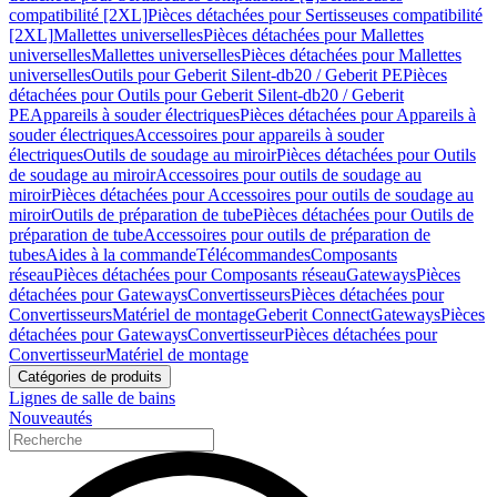
compatibilité [2XL]
Pièces détachées pour Sertisseuses compatibilité
[2XL]
Mallettes universelles
Pièces détachées pour Mallettes
universelles
Mallettes universelles
Pièces détachées pour Mallettes
universelles
Outils pour Geberit Silent-db20 / Geberit PE
Pièces
détachées pour Outils pour Geberit Silent-db20 / Geberit
PE
Appareils à souder électriques
Pièces détachées pour Appareils à
souder électriques
Accessoires pour appareils à souder
électriques
Outils de soudage au miroir
Pièces détachées pour Outils
de soudage au miroir
Accessoires pour outils de soudage au
miroir
Pièces détachées pour Accessoires pour outils de soudage au
miroir
Outils de préparation de tube
Pièces détachées pour Outils de
préparation de tube
Accessoires pour outils de préparation de
tubes
Aides à la commande
Télécommandes
Composants
réseau
Pièces détachées pour Composants réseau
Gateways
Pièces
détachées pour Gateways
Convertisseurs
Pièces détachées pour
Convertisseurs
Matériel de montage
Geberit Connect
Gateways
Pièces
détachées pour Gateways
Convertisseur
Pièces détachées pour
Convertisseur
Matériel de montage
Catégories de produits
Lignes de salle de bains
Nouveautés