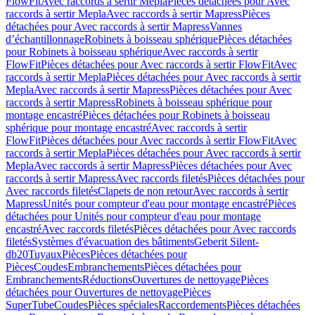
FlowFit
Avec raccords à sertir Mepla
Pièces détachées pour Avec
raccords à sertir Mepla
Avec raccords à sertir Mapress
Pièces
détachées pour Avec raccords à sertir Mapress
Vannes
d’échantillonnage
Robinets à boisseau sphérique
Pièces détachées
pour Robinets à boisseau sphérique
Avec raccords à sertir
FlowFit
Pièces détachées pour Avec raccords à sertir FlowFit
Avec
raccords à sertir Mepla
Pièces détachées pour Avec raccords à sertir
Mepla
Avec raccords à sertir Mapress
Pièces détachées pour Avec
raccords à sertir Mapress
Robinets à boisseau sphérique pour
montage encastré
Pièces détachées pour Robinets à boisseau
sphérique pour montage encastré
Avec raccords à sertir
FlowFit
Pièces détachées pour Avec raccords à sertir FlowFit
Avec
raccords à sertir Mepla
Pièces détachées pour Avec raccords à sertir
Mepla
Avec raccords à sertir Mapress
Pièces détachées pour Avec
raccords à sertir Mapress
Avec raccords filetés
Pièces détachées pour
Avec raccords filetés
Clapets de non retour
Avec raccords à sertir
Mapress
Unités pour compteur d'eau pour montage encastré
Pièces
détachées pour Unités pour compteur d'eau pour montage
encastré
Avec raccords filetés
Pièces détachées pour Avec raccords
filetés
Systèmes d'évacuation des bâtiments
Geberit Silent-
db20
Tuyaux
Pièces
Pièces détachées pour
Pièces
Coudes
Embranchements
Pièces détachées pour
Embranchements
Réductions
Ouvertures de nettoyage
Pièces
détachées pour Ouvertures de nettoyage
Pièces
SuperTube
Coudes
Pièces spéciales
Raccordements
Pièces détachées