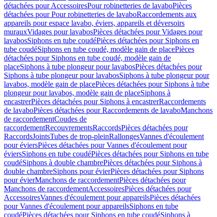
détachées pour Accessoires
Pour robinetteries de lavabo
Pièces
détachées pour Pour robinetteries de lavabo
Raccordements aux
appareils pour espace lavabo, éviers, appareils et déversoirs
muraux
Vidages pour lavabos
Pièces détachées pour Vidages pour
lavabos
Siphons en tube coudé
Pièces détachées pour Siphons en
tube coudé
Siphons en tube coudé, modèle gain de place
Pièces
détachées pour Siphons en tube coudé, modèle gain de
place
Siphons à tube plongeur pour lavabos
Pièces détachées pour
Siphons à tube plongeur pour lavabos
Siphons à tube plongeur pour
lavabos, modèle gain de place
Pièces détachées pour Siphons à tube
plongeur pour lavabos, modèle gain de place
Siphons à
encastrer
Pièces détachées pour Siphons à encastrer
Raccordements
de lavabo
Pièces détachées pour Raccordements de lavabo
Manchons
de raccordement
Coudes de
raccordement
Recouvrements
Raccords
Pièces détachées pour
Raccords
Joints
Tubes de trop-plein
Rallonges
Vannes d'écoulement
pour éviers
Pièces détachées pour Vannes d'écoulement pour
éviers
Siphons en tube coudé
Pièces détachées pour Siphons en tube
coudé
Siphons à double chambre
Pièces détachées pour Siphons à
double chambre
Siphons pour évier
Pièces détachées pour Siphons
pour évier
Manchons de raccordement
Pièces détachées pour
Manchons de raccordement
Accessoires
Pièces détachées pour
Accessoires
Vannes d'écoulement pour appareils
Pièces détachées
pour Vannes d'écoulement pour appareils
Siphons en tube
coudé
Pièces détachées pour Siphons en tube coudé
Siphons à