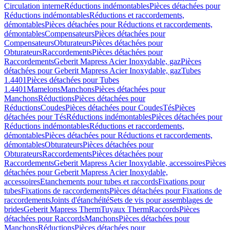
Circulation interne
Réductions indémontables
Pièces détachées pour
Réductions indémontables
Réductions et raccordements,
démontables
Pièces détachées pour Réductions et raccordements,
démontables
Compensateurs
Pièces détachées pour
Compensateurs
Obturateurs
Pièces détachées pour
Obturateurs
Raccordements
Pièces détachées pour
Raccordements
Geberit Mapress Acier Inoxydable, gaz
Pièces
détachées pour Geberit Mapress Acier Inoxydable, gaz
Tubes
1.4401
Pièces détachées pour Tubes
1.4401
Mamelons
Manchons
Pièces détachées pour
Manchons
Réductions
Pièces détachées pour
Réductions
Coudes
Pièces détachées pour Coudes
Tés
Pièces
détachées pour Tés
Réductions indémontables
Pièces détachées pour
Réductions indémontables
Réductions et raccordements,
démontables
Pièces détachées pour Réductions et raccordements,
démontables
Obturateurs
Pièces détachées pour
Obturateurs
Raccordements
Pièces détachées pour
Raccordements
Geberit Mapress Acier Inoxydable, accessoires
Pièces
détachées pour Geberit Mapress Acier Inoxydable,
accessoires
Etanchements pour tubes et raccords
Fixations pour
tubes
Fixations de raccordements
Pièces détachées pour Fixations de
raccordements
Joints d'étanchéité
Sets de vis pour assemblages de
brides
Geberit Mapress Therm
Tuyaux Therm
Raccords
Pièces
détachées pour Raccords
Manchons
Pièces détachées pour
Manchons
Réductions
Pièces détachées pour