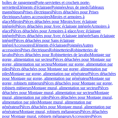
boîtes de rangement
Porte-serviettes et crochets porte-
serviettes
Eléments d'éclairage
Poignées
Jeux de pieds
Tableaux
magnétiques
Prises électriques
Pièces détachées pour Prises
électriques
Autres accessoires
Miroirs et armoires à
glace
Miroirs
Pièces détachées pour Miroirs
Avec éclairage
intégrée
Pièces détachées pour Avec éclairage intégrée
Armoires à
glace
Pièces détachées pour Armoires à glace
Avec éclairage
intégrée
Pièces détachées pour Avec éclairage intégrée
Sans éclairage
intégré
Pièces détachées pour Sans éclairage
intégré
Accessoires
Eléments d'éclairage
Poignées
Autres
accessoires
Prises électriques
Robinetteries
Robinetteries de
lavabo
Pièces détachées pour Robinetteries de lavabo
Montage sur
gorge, alimentation sur secteur
Pièces détachées pour Montage sur
gorge, alimentation sur secteur
Montage sur gorge, alimentation par
piles
Pièces détachées pour Montage sur gorge, alimentation par
piles
Montage sur gorge, alimentation par générateur
Pièces détachées
pour Montage sur gorge, alimentation par générateur
Montage sur
gorge, robinets mitigeurs
Pièces détachées pour Montage sur gorge,
robinets mitigeurs
Montage mural, alimentation sur secteur
Pièces
détachées pour Montage mural, alimentation sur secteur
Montage
mural, alimentation par piles
Pièces détachées pour Montage mural,
alimentation par piles
Montage mural, alimentation par
générateur
Pièces détachées pour Montage mural, alimentation par
générateur
Montage mural, robinets mélangeurs
Pièces détachées
pour Montage mural, robinets mélangeurs
Accessoires
Pièces