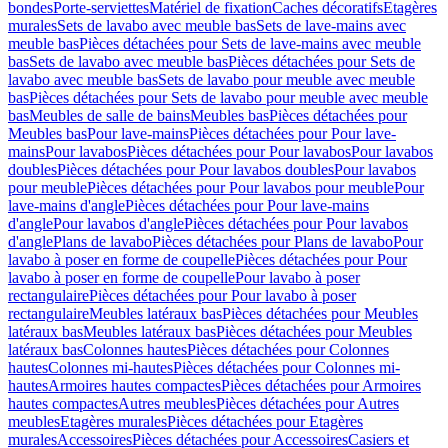
bondes
Porte-serviettes
Matériel de fixation
Caches décoratifs
Etagères
murales
Sets de lavabo avec meuble bas
Sets de lave-mains avec
meuble bas
Pièces détachées pour Sets de lave-mains avec meuble
bas
Sets de lavabo avec meuble bas
Pièces détachées pour Sets de
lavabo avec meuble bas
Sets de lavabo pour meuble avec meuble
bas
Pièces détachées pour Sets de lavabo pour meuble avec meuble
bas
Meubles de salle de bains
Meubles bas
Pièces détachées pour
Meubles bas
Pour lave-mains
Pièces détachées pour Pour lave-
mains
Pour lavabos
Pièces détachées pour Pour lavabos
Pour lavabos
doubles
Pièces détachées pour Pour lavabos doubles
Pour lavabos
pour meuble
Pièces détachées pour Pour lavabos pour meuble
Pour
lave-mains d'angle
Pièces détachées pour Pour lave-mains
d'angle
Pour lavabos d'angle
Pièces détachées pour Pour lavabos
d'angle
Plans de lavabo
Pièces détachées pour Plans de lavabo
Pour
lavabo à poser en forme de coupelle
Pièces détachées pour Pour
lavabo à poser en forme de coupelle
Pour lavabo à poser
rectangulaire
Pièces détachées pour Pour lavabo à poser
rectangulaire
Meubles latéraux bas
Pièces détachées pour Meubles
latéraux bas
Meubles latéraux bas
Pièces détachées pour Meubles
latéraux bas
Colonnes hautes
Pièces détachées pour Colonnes
hautes
Colonnes mi-hautes
Pièces détachées pour Colonnes mi-
hautes
Armoires hautes compactes
Pièces détachées pour Armoires
hautes compactes
Autres meubles
Pièces détachées pour Autres
meubles
Etagères murales
Pièces détachées pour Etagères
murales
Accessoires
Pièces détachées pour Accessoires
Casiers et