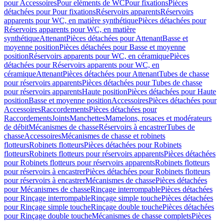
pour Accessoires
Pour eléments de WC
Pour fixations
Pièces
détachées pour Pour fixations
Réservoirs apparents
Réservoirs
apparents pour WC, en matière synthétique
Pièces détachées pour
Réservoirs apparents pour WC, en matière
synthétique
Attenant
Pièces détachées pour Attenant
Basse et
moyenne position
Pièces détachées pour Basse et moyenne
position
Réservoirs apparents pour WC, en céramique
Pièces
détachées pour Réservoirs apparents pour WC, en
céramique
Attenant
Pièces détachées pour Attenant
Tubes de chasse
pour réservoirs apparents
Pièces détachées pour Tubes de chasse
pour réservoirs apparents
Haute position
Pièces détachées pour Haute
position
Basse et moyenne position
Accessoires
Pièces détachées pour
Accessoires
Raccordements
Pièces détachées pour
Raccordements
Joints
Manchettes
Mamelons, rosaces et modérateurs
de débit
Mécanismes de chasse
Réservoirs à encastrer
Tubes de
chasse
Accessoires
Mécanismes de chasse et robinets
flotteurs
Robinets flotteurs
Pièces détachées pour Robinets
flotteurs
Robinets flotteurs pour réservoirs apparents
Pièces détachées
pour Robinets flotteurs pour réservoirs apparents
Robinets flotteurs
pour réservoirs à encastrer
Pièces détachées pour Robinets flotteurs
pour réservoirs à encastrer
Mécanismes de chasse
Pièces détachées
pour Mécanismes de chasse
Rinçage interrompable
Pièces détachées
pour Rinçage interrompable
Rinçage simple touche
Pièces détachées
pour Rinçage simple touche
Rinçage double touche
Pièces détachées
pour Rinçage double touche
Mécanismes de chasse complets
Pièces