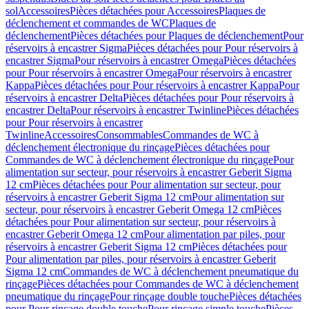
sol
Accessoires
Pièces détachées pour Accessoires
Plaques de
déclenchement et commandes de WC
Plaques de
déclenchement
Pièces détachées pour Plaques de déclenchement
Pour
réservoirs à encastrer Sigma
Pièces détachées pour Pour réservoirs à
encastrer Sigma
Pour réservoirs à encastrer Omega
Pièces détachées
pour Pour réservoirs à encastrer Omega
Pour réservoirs à encastrer
Kappa
Pièces détachées pour Pour réservoirs à encastrer Kappa
Pour
réservoirs à encastrer Delta
Pièces détachées pour Pour réservoirs à
encastrer Delta
Pour réservoirs à encastrer Twinline
Pièces détachées
pour Pour réservoirs à encastrer
Twinline
Accessoires
Consommables
Commandes de WC à
déclenchement électronique du rinçage
Pièces détachées pour
Commandes de WC à déclenchement électronique du rinçage
Pour
alimentation sur secteur, pour réservoirs à encastrer Geberit Sigma
12 cm
Pièces détachées pour Pour alimentation sur secteur, pour
réservoirs à encastrer Geberit Sigma 12 cm
Pour alimentation sur
secteur, pour réservoirs à encastrer Geberit Omega 12 cm
Pièces
détachées pour Pour alimentation sur secteur, pour réservoirs à
encastrer Geberit Omega 12 cm
Pour alimentation par piles, pour
réservoirs à encastrer Geberit Sigma 12 cm
Pièces détachées pour
Pour alimentation par piles, pour réservoirs à encastrer Geberit
Sigma 12 cm
Commandes de WC à déclenchement pneumatique du
rinçage
Pièces détachées pour Commandes de WC à déclenchement
pneumatique du rinçage
Pour rinçage double touche
Pièces détachées
pour Pour rinçage double touche
Pour rinçage simple touche
Pièces