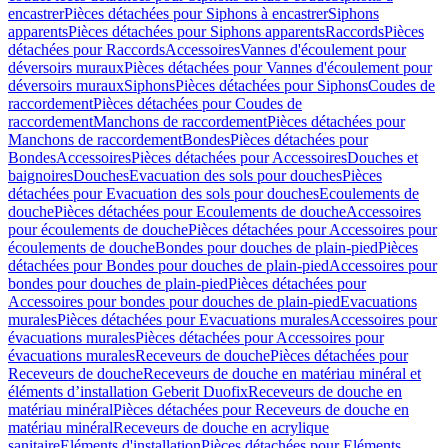
encastrer
Pièces détachées pour Siphons à encastrer
Siphons
apparents
Pièces détachées pour Siphons apparents
Raccords
Pièces
détachées pour Raccords
Accessoires
Vannes d'écoulement pour
déversoirs muraux
Pièces détachées pour Vannes d'écoulement pour
déversoirs muraux
Siphons
Pièces détachées pour Siphons
Coudes de
raccordement
Pièces détachées pour Coudes de
raccordement
Manchons de raccordement
Pièces détachées pour
Manchons de raccordement
Bondes
Pièces détachées pour
Bondes
Accessoires
Pièces détachées pour Accessoires
Douches et
baignoires
Douches
Evacuation des sols pour douches
Pièces
détachées pour Evacuation des sols pour douches
Ecoulements de
douche
Pièces détachées pour Ecoulements de douche
Accessoires
pour écoulements de douche
Pièces détachées pour Accessoires pour
écoulements de douche
Bondes pour douches de plain-pied
Pièces
détachées pour Bondes pour douches de plain-pied
Accessoires pour
bondes pour douches de plain-pied
Pièces détachées pour
Accessoires pour bondes pour douches de plain-pied
Evacuations
murales
Pièces détachées pour Evacuations murales
Accessoires pour
évacuations murales
Pièces détachées pour Accessoires pour
évacuations murales
Receveurs de douche
Pièces détachées pour
Receveurs de douche
Receveurs de douche en matériau minéral et
éléments d’installation Geberit Duofix
Receveurs de douche en
matériau minéral
Pièces détachées pour Receveurs de douche en
matériau minéral
Receveurs de douche en acrylique
sanitaire
Eléments d'installation
Pièces détachées pour Eléments