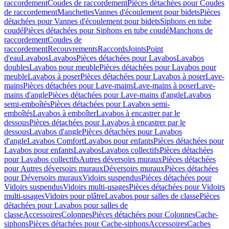
raccordement
Coudes de raccordement
Pièces détachées pour Coudes
de raccordement
Manchettes
Vannes d'écoulement pour bidets
Pièces
détachées pour Vannes d'écoulement pour bidets
Siphons en tube
coudé
Pièces détachées pour Siphons en tube coudé
Manchons de
raccordement
Coudes de
raccordement
Recouvrements
Raccords
Joints
Point
d'eau
Lavabos
Lavabos
Pièces détachées pour Lavabos
Lavabos
doubles
Lavabos pour meuble
Pièces détachées pour Lavabos pour
meuble
Lavabos à poser
Pièces détachées pour Lavabos à poser
Lave-
mains
Pièces détachées pour Lave-mains
Lave-mains à poser
Lave-
mains d'angle
Pièces détachées pour Lave-mains d'angle
Lavabos
semi-emboîtés
Pièces détachées pour Lavabos semi-
emboîtés
Lavabos à emboîter
Lavabos à encastrer par le
dessous
Pièces détachées pour Lavabos à encastrer par le
dessous
Lavabos d'angle
Pièces détachées pour Lavabos
d'angle
Lavabos Comfort
Lavabos pour enfants
Pièces détachées pour
Lavabos pour enfants
Lavabos
Lavabos collectifs
Pièces détachées
pour Lavabos collectifs
Autres déversoirs muraux
Pièces détachées
pour Autres déversoirs muraux
Déversoirs muraux
Pièces détachées
pour Déversoirs muraux
Vidoirs suspendus
Pièces détachées pour
Vidoirs suspendus
Vidoirs multi-usages
Pièces détachées pour Vidoirs
multi-usages
Vidoirs pour plâtre
Lavabos pour salles de classe
Pièces
détachées pour Lavabos pour salles de
classe
Accessoires
Colonnes
Pièces détachées pour Colonnes
Cache-
siphons
Pièces détachées pour Cache-siphons
Accessoires
Caches