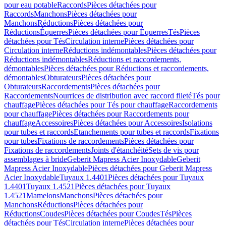
pour eau potable
Raccords
Pièces détachées pour
Raccords
Manchons
Pièces détachées pour
Manchons
Réductions
Pièces détachées pour
Réductions
Équerres
Pièces détachées pour Équerres
Tés
Pièces
détachées pour Tés
Circulation interne
Pièces détachées pour
Circulation interne
Réductions indémontables
Pièces détachées pour
Réductions indémontables
Réductions et raccordements,
démontables
Pièces détachées pour Réductions et raccordements,
démontables
Obturateurs
Pièces détachées pour
Obturateurs
Raccordements
Pièces détachées pour
Raccordements
Nourrices de distribution avec raccord fileté
Tés pour
chauffage
Pièces détachées pour Tés pour chauffage
Raccordements
pour chauffage
Pièces détachées pour Raccordements pour
chauffage
Accessoires
Pièces détachées pour Accessoires
Isolations
pour tubes et raccords
Etanchements pour tubes et raccords
Fixations
pour tubes
Fixations de raccordements
Pièces détachées pour
Fixations de raccordements
Joints d'étanchéité
Sets de vis pour
assemblages à bride
Geberit Mapress Acier Inoxydable
Geberit
Mapress Acier Inoxydable
Pièces détachées pour Geberit Mapress
Acier Inoxydable
Tuyaux 1.4401
Pièces détachées pour Tuyaux
1.4401
Tuyaux 1.4521
Pièces détachées pour Tuyaux
1.4521
Mamelons
Manchons
Pièces détachées pour
Manchons
Réductions
Pièces détachées pour
Réductions
Coudes
Pièces détachées pour Coudes
Tés
Pièces
détachées pour Tés
Circulation interne
Pièces détachées pour