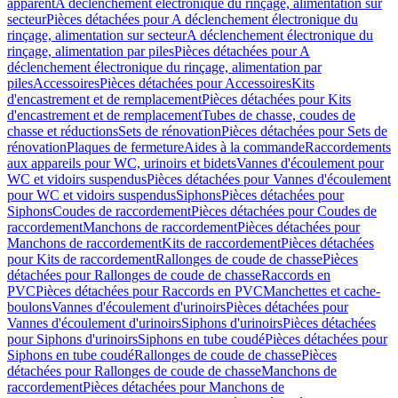
apparent
A déclenchement électronique du rinçage, alimentation sur
secteur
Pièces détachées pour A déclenchement électronique du
rinçage, alimentation sur secteur
A déclenchement électronique du
rinçage, alimentation par piles
Pièces détachées pour A
déclenchement électronique du rinçage, alimentation par
piles
Accessoires
Pièces détachées pour Accessoires
Kits
d'encastrement et de remplacement
Pièces détachées pour Kits
d'encastrement et de remplacement
Tubes de chasse, coudes de
chasse et réductions
Sets de rénovation
Pièces détachées pour Sets de
rénovation
Plaques de fermeture
Aides à la commande
Raccordements
aux appareils pour WC, urinoirs et bidets
Vannes d'écoulement pour
WC et vidoirs suspendus
Pièces détachées pour Vannes d'écoulement
pour WC et vidoirs suspendus
Siphons
Pièces détachées pour
Siphons
Coudes de raccordement
Pièces détachées pour Coudes de
raccordement
Manchons de raccordement
Pièces détachées pour
Manchons de raccordement
Kits de raccordement
Pièces détachées
pour Kits de raccordement
Rallonges de coude de chasse
Pièces
détachées pour Rallonges de coude de chasse
Raccords en
PVC
Pièces détachées pour Raccords en PVC
Manchettes et cache-
boulons
Vannes d'écoulement d'urinoirs
Pièces détachées pour
Vannes d'écoulement d'urinoirs
Siphons d'urinoirs
Pièces détachées
pour Siphons d'urinoirs
Siphons en tube coudé
Pièces détachées pour
Siphons en tube coudé
Rallonges de coude de chasse
Pièces
détachées pour Rallonges de coude de chasse
Manchons de
raccordement
Pièces détachées pour Manchons de