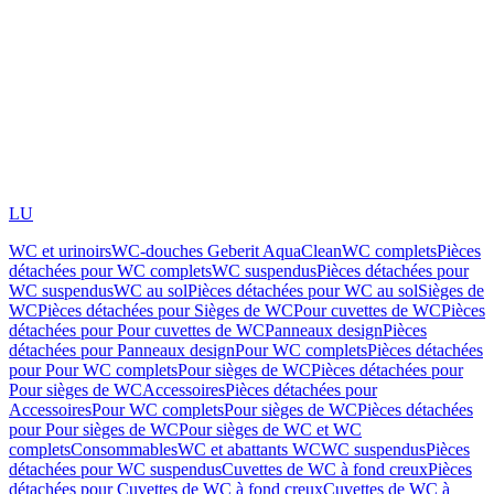
LU
WC et urinoirs
WC-douches Geberit AquaClean
WC complets
Pièces
détachées pour WC complets
WC suspendus
Pièces détachées pour
WC suspendus
WC au sol
Pièces détachées pour WC au sol
Sièges de
WC
Pièces détachées pour Sièges de WC
Pour cuvettes de WC
Pièces
détachées pour Pour cuvettes de WC
Panneaux design
Pièces
détachées pour Panneaux design
Pour WC complets
Pièces détachées
pour Pour WC complets
Pour sièges de WC
Pièces détachées pour
Pour sièges de WC
Accessoires
Pièces détachées pour
Accessoires
Pour WC complets
Pour sièges de WC
Pièces détachées
pour Pour sièges de WC
Pour sièges de WC et WC
complets
Consommables
WC et abattants WC
WC suspendus
Pièces
détachées pour WC suspendus
Cuvettes de WC à fond creux
Pièces
détachées pour Cuvettes de WC à fond creux
Cuvettes de WC à