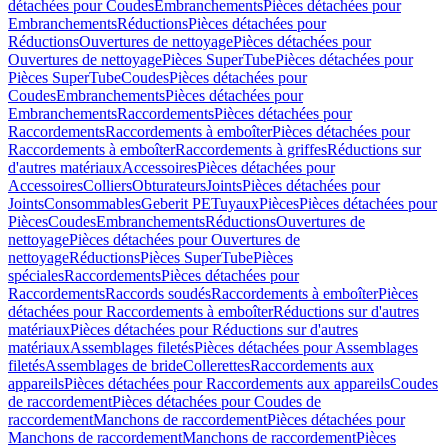
détachées pour Coudes
Embranchements
Pièces détachées pour
Embranchements
Réductions
Pièces détachées pour
Réductions
Ouvertures de nettoyage
Pièces détachées pour
Ouvertures de nettoyage
Pièces SuperTube
Pièces détachées pour
Pièces SuperTube
Coudes
Pièces détachées pour
Coudes
Embranchements
Pièces détachées pour
Embranchements
Raccordements
Pièces détachées pour
Raccordements
Raccordements à emboîter
Pièces détachées pour
Raccordements à emboîter
Raccordements à griffes
Réductions sur
d'autres matériaux
Accessoires
Pièces détachées pour
Accessoires
Colliers
Obturateurs
Joints
Pièces détachées pour
Joints
Consommables
Geberit PE
Tuyaux
Pièces
Pièces détachées pour
Pièces
Coudes
Embranchements
Réductions
Ouvertures de
nettoyage
Pièces détachées pour Ouvertures de
nettoyage
Réductions
Pièces SuperTube
Pièces
spéciales
Raccordements
Pièces détachées pour
Raccordements
Raccords soudés
Raccordements à emboîter
Pièces
détachées pour Raccordements à emboîter
Réductions sur d'autres
matériaux
Pièces détachées pour Réductions sur d'autres
matériaux
Assemblages filetés
Pièces détachées pour Assemblages
filetés
Assemblages de bride
Collerettes
Raccordements aux
appareils
Pièces détachées pour Raccordements aux appareils
Coudes
de raccordement
Pièces détachées pour Coudes de
raccordement
Manchons de raccordement
Pièces détachées pour
Manchons de raccordement
Manchons de raccordement
Pièces