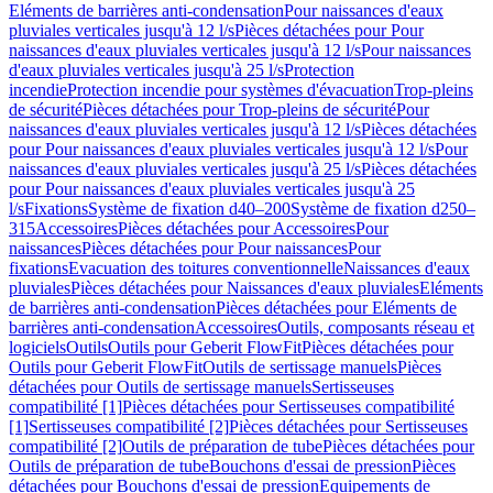
Eléments de barrières anti-condensation
Pour naissances d'eaux
pluviales verticales jusqu'à 12 l/s
Pièces détachées pour Pour
naissances d'eaux pluviales verticales jusqu'à 12 l/s
Pour naissances
d'eaux pluviales verticales jusqu'à 25 l/s
Protection
incendie
Protection incendie pour systèmes d'évacuation
Trop-pleins
de sécurité
Pièces détachées pour Trop-pleins de sécurité
Pour
naissances d'eaux pluviales verticales jusqu'à 12 l/s
Pièces détachées
pour Pour naissances d'eaux pluviales verticales jusqu'à 12 l/s
Pour
naissances d'eaux pluviales verticales jusqu'à 25 l/s
Pièces détachées
pour Pour naissances d'eaux pluviales verticales jusqu'à 25
l/s
Fixations
Système de fixation d40–200
Système de fixation d250–
315
Accessoires
Pièces détachées pour Accessoires
Pour
naissances
Pièces détachées pour Pour naissances
Pour
fixations
Evacuation des toitures conventionnelle
Naissances d'eaux
pluviales
Pièces détachées pour Naissances d'eaux pluviales
Eléments
de barrières anti-condensation
Pièces détachées pour Eléments de
barrières anti-condensation
Accessoires
Outils, composants réseau et
logiciels
Outils
Outils pour Geberit FlowFit
Pièces détachées pour
Outils pour Geberit FlowFit
Outils de sertissage manuels
Pièces
détachées pour Outils de sertissage manuels
Sertisseuses
compatibilité [1]
Pièces détachées pour Sertisseuses compatibilité
[1]
Sertisseuses compatibilité [2]
Pièces détachées pour Sertisseuses
compatibilité [2]
Outils de préparation de tube
Pièces détachées pour
Outils de préparation de tube
Bouchons d'essai de pression
Pièces
détachées pour Bouchons d'essai de pression
Equipements de