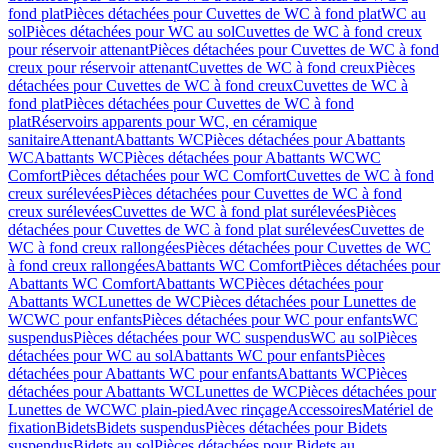
fond plat
Pièces détachées pour Cuvettes de WC à fond plat
WC au
sol
Pièces détachées pour WC au sol
Cuvettes de WC à fond creux
pour réservoir attenant
Pièces détachées pour Cuvettes de WC à fond
creux pour réservoir attenant
Cuvettes de WC à fond creux
Pièces
détachées pour Cuvettes de WC à fond creux
Cuvettes de WC à
fond plat
Pièces détachées pour Cuvettes de WC à fond
plat
Réservoirs apparents pour WC, en céramique
sanitaire
Attenant
Abattants WC
Pièces détachées pour Abattants
WC
Abattants WC
Pièces détachées pour Abattants WC
WC
Comfort
Pièces détachées pour WC Comfort
Cuvettes de WC à fond
creux surélevées
Pièces détachées pour Cuvettes de WC à fond
creux surélevées
Cuvettes de WC à fond plat surélevées
Pièces
détachées pour Cuvettes de WC à fond plat surélevées
Cuvettes de
WC à fond creux rallongées
Pièces détachées pour Cuvettes de WC
à fond creux rallongées
Abattants WC Comfort
Pièces détachées pour
Abattants WC Comfort
Abattants WC
Pièces détachées pour
Abattants WC
Lunettes de WC
Pièces détachées pour Lunettes de
WC
WC pour enfants
Pièces détachées pour WC pour enfants
WC
suspendus
Pièces détachées pour WC suspendus
WC au sol
Pièces
détachées pour WC au sol
Abattants WC pour enfants
Pièces
détachées pour Abattants WC pour enfants
Abattants WC
Pièces
détachées pour Abattants WC
Lunettes de WC
Pièces détachées pour
Lunettes de WC
WC plain-pied
Avec rinçage
Accessoires
Matériel de
fixation
Bidets
Bidets suspendus
Pièces détachées pour Bidets
suspendus
Bidets au sol
Pièces détachées pour Bidets au