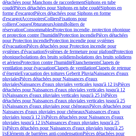
détachées pour Manchons de raccordement
Siphons en tube
coudé
Pièces détachées pour Siphons en tube coudé
Siphons en
forme d'escargot
Pièces détachées pour Siphons en forme
d'escargot
Accessoires
Colliers
Fixations pour
colliers
Coques
Obturateurs
Joints
Boîtiers de
réservation
Consommables
Protection incendie, protection phonique
et protection contre l'humidité
Protection incendie
Pièces détachées
pour Protection incendie
Protection incendie pour systèmes
d'évacuation
Pièces détachées pour Protection incendie pour
systèmes d'évacuation
Systèmes de fermeture pour plafond
Protection
phonique
Isolations des bruits solidiens
Isolations des bruits solidiens
et aériens
Protection contre l'humidité
Etanchements
Clapets de
ventilation pour évacuation
Clapets de ventilation
Clapets de retenue
d’énergie
Evacuation des toitures Geberit Pluvia
Naissances d'eaux
pluviales
Pièces détachées pour Naissances d'eaux
pluviales
Naissances d'eaux pluviales verticales jusqu'à 12 l/s
Pièces
détachées pour Naissances d'eaux pluviales verticales jusqu'à 12
l/s
Naissances d'eaux pluviales verticales jusqu'à 25 l/s
Pièces
détachées pour Naissances d'eaux pluviales verticales jusqu'à 25
l/s
Naissances d'eaux pluviales pour chéneaux
Pièces détachées pour
Naissances d'eaux pluviales pour chéneaux
Naissances d'eaux
pluviales jusqu'à 12 l/s
Pièces détachées pour Naissances d'eaux
pluviales jusqu'à 12 l/s
Naissances d'eaux pluviales jusqu'à 25
l/s
Pièces détachées pour Naissances d'eaux pluviales jusqu'à 25
l/s
Eléments de barrières anti-condensation
Pièces détachées pour