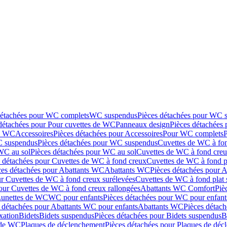
détachées pour WC complets
WC suspendus
Pièces détachées pour WC 
détachées pour Pour cuvettes de WC
Panneaux design
Pièces détachées
de WC
Accessoires
Pièces détachées pour Accessoires
Pour WC complets
 suspendus
Pièces détachées pour WC suspendus
Cuvettes de WC à fo
WC au sol
Pièces détachées pour WC au sol
Cuvettes de WC à fond creux
s détachées pour Cuvettes de WC à fond creux
Cuvettes de WC à fond p
ces détachées pour Abattants WC
Abattants WC
Pièces détachées pour 
ur Cuvettes de WC à fond creux surélevées
Cuvettes de WC à fond plat 
our Cuvettes de WC à fond creux rallongées
Abattants WC Comfort
Piè
Lunettes de WC
WC pour enfants
Pièces détachées pour WC pour enfant
 détachées pour Abattants WC pour enfants
Abattants WC
Pièces détac
ixation
Bidets
Bidets suspendus
Pièces détachées pour Bidets suspendus
B
 de WC
Plaques de déclenchement
Pièces détachées pour Plaques de dé