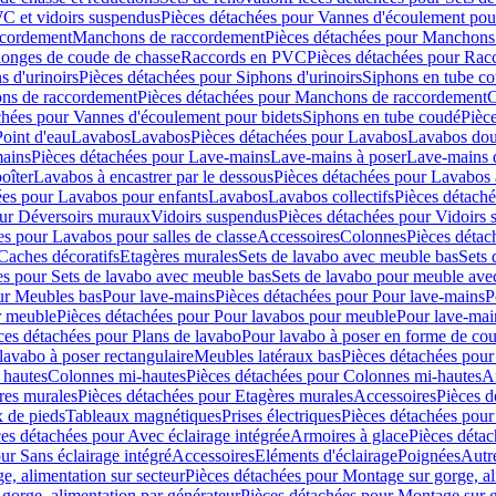
C et vidoirs suspendus
Pièces détachées pour Vannes d'écoulement pou
ccordement
Manchons de raccordement
Pièces détachées pour Manchons
longes de coude de chasse
Raccords en PVC
Pièces détachées pour Ra
s d'urinoirs
Pièces détachées pour Siphons d'urinoirs
Siphons en tube c
ns de raccordement
Pièces détachées pour Manchons de raccordement
C
chées pour Vannes d'écoulement pour bidets
Siphons en tube coudé
Pièc
Point d'eau
Lavabos
Lavabos
Pièces détachées pour Lavabos
Lavabos dou
ains
Pièces détachées pour Lave-mains
Lave-mains à poser
Lave-mains 
oîter
Lavabos à encastrer par le dessous
Pièces détachées pour Lavabos à
ées pour Lavabos pour enfants
Lavabos
Lavabos collectifs
Pièces détaché
our Déversoirs muraux
Vidoirs suspendus
Pièces détachées pour Vidoirs
es pour Lavabos pour salles de classe
Accessoires
Colonnes
Pièces détac
Caches décoratifs
Etagères murales
Sets de lavabo avec meuble bas
Sets 
es pour Sets de lavabo avec meuble bas
Sets de lavabo pour meuble ave
ur Meubles bas
Pour lave-mains
Pièces détachées pour Pour lave-mains
P
r meuble
Pièces détachées pour Pour lavabos pour meuble
Pour lave-mai
ces détachées pour Plans de lavabo
Pour lavabo à poser en forme de cou
lavabo à poser rectangulaire
Meubles latéraux bas
Pièces détachées pour
 hautes
Colonnes mi-hautes
Pièces détachées pour Colonnes mi-hautes
A
res murales
Pièces détachées pour Etagères murales
Accessoires
Pièces d
x de pieds
Tableaux magnétiques
Prises électriques
Pièces détachées pour 
es détachées pour Avec éclairage intégrée
Armoires à glace
Pièces détac
ur Sans éclairage intégré
Accessoires
Eléments d'éclairage
Poignées
Autr
e, alimentation sur secteur
Pièces détachées pour Montage sur gorge, al
gorge, alimentation par générateur
Pièces détachées pour Montage sur g