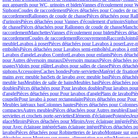
aux appareils pour WC, urinoirs et bidets
Vannes d'écoulement pour W
Siphons
Coudes de raccordement
Pièces détachées pour Coudes de ra
raccordement
Rallonges de coude de chasse
Pièces détachées pour Ral
d'urinoirs
Pièces détachées pour Vannes d'écoulement d'urinoirs
Siphon
de chasse
Pièces détachées pour Rallonges de coude de chasse
Mancho
raccordement
Manchettes
Vannes d'écoulement pour bidets
Pièces déta
raccordement
Coudes de raccordement
Recouvrements
Raccords
Joints
meuble
Lavabos à poser
Pièces détachées pour Lavabos à poser
Lave-m
emboîtés
Pièces détachées pour Lavabos semi-emboîtés
Lavabos à emb
Lavabos d'angle
Lavabos Comfort
Lavabos pour enfants
Pièces détach
pour Autres déversoirs muraux
Déversoirs muraux
Pièces détachées p
usages
Vidoirs pour plâtre
Lavabos pour salles de classe
Pièces détaché
siphons
Accessoires
Caches bondes
Porte-serviettes
Matériel de fixation
mains avec meuble bas
Sets de lavabo avec meuble bas
Pièces détaché
meuble bas
Meubles de salle de bains
Meubles bas
Pièces détachées po
doubles
Pièces détachées pour Pour lavabos doubles
Pour lavabos pou
d'angle
Pièces détachées pour Pour lavabos d'angle
Plans de lavabo
Piè
coupelle
Pour lavabo à poser rectangulaire
Pièces détachées pour Pour 
Meubles latéraux bas
Colonnes hautes
Pièces détachées pour Colonnes
compactes
Autres meubles
Pièces détachées pour Autres meubles
Etagè
serviettes et crochets porte-serviettes
Eléments d'éclairage
Poignées
Jeu
glace
Miroirs
Pièces détachées pour Miroirs
Avec éclairage intégrée
Pièc
pour Avec éclairage intégrée
Sans éclairage intégré
Pièces détachées po
lavabo
Pièces détachées pour Robinetteries de lavabo
Montage sur gorg
détachées pour Montage sur gorge, alimentation par piles
Montage sur 