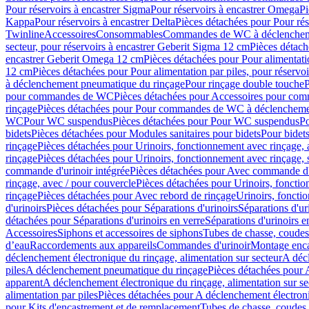
Pour réservoirs à encastrer Sigma
Pour réservoirs à encastrer Omega
Pi
Kappa
Pour réservoirs à encastrer Delta
Pièces détachées pour Pour rés
Twinline
Accessoires
Consommables
Commandes de WC à déclenchemen
secteur, pour réservoirs à encastrer Geberit Sigma 12 cm
Pièces détach
encastrer Geberit Omega 12 cm
Pièces détachées pour Pour alimentati
12 cm
Pièces détachées pour Pour alimentation par piles, pour réservo
à déclenchement pneumatique du rinçage
Pour rinçage double touche
P
pour commandes de WC
Pièces détachées pour Accessoires pour c
rinçage
Pièces détachées pour Pour commandes de WC à déclenchemen
WC
Pour WC suspendus
Pièces détachées pour Pour WC suspendus
P
bidets
Pièces détachées pour Modules sanitaires pour bidets
Pour bidets
rinçage
Pièces détachées pour Urinoirs, fonctionnement avec rinçage, 
rinçage
Pièces détachées pour Urinoirs, fonctionnement avec rinçage, 
commande d'urinoir intégrée
Pièces détachées pour Avec commande d'u
rinçage, avec / pour couvercle
Pièces détachées pour Urinoirs, fonctio
rinçage
Pièces détachées pour Avec rebord de rinçage
Urinoirs, foncti
d'urinoirs
Pièces détachées pour Séparations d'urinoirs
Séparations d'ur
détachées pour Séparations d'urinoirs en verre
Séparations d'urinoirs e
Accessoires
Siphons et accessoires de siphons
Tubes de chasse, coudes
d’eau
Raccordements aux appareils
Commandes d'urinoir
Montage enca
déclenchement électronique du rinçage, alimentation sur secteur
A décl
piles
A déclenchement pneumatique du rinçage
Pièces détachées pour
apparent
A déclenchement électronique du rinçage, alimentation sur se
alimentation par piles
Pièces détachées pour A déclenchement électroni
pour Kits d'encastrement et de remplacement
Tubes de chasse, coudes 