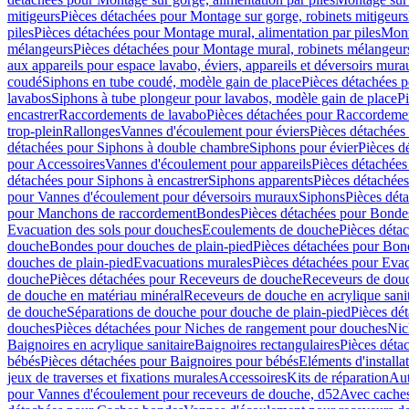
mitigeurs
Pièces détachées pour Montage sur gorge, robinets mitigeurs
piles
Pièces détachées pour Montage mural, alimentation par piles
Mont
mélangeurs
Pièces détachées pour Montage mural, robinets mélangeur
aux appareils pour espace lavabo, éviers, appareils et déversoirs mura
coudé
Siphons en tube coudé, modèle gain de place
Pièces détachées p
lavabos
Siphons à tube plongeur pour lavabos, modèle gain de place
P
encastrer
Raccordements de lavabo
Pièces détachées pour Raccordeme
trop-plein
Rallonges
Vannes d'écoulement pour éviers
Pièces détachées
détachées pour Siphons à double chambre
Siphons pour évier
Pièces d
pour Accessoires
Vannes d'écoulement pour appareils
Pièces détachées
détachées pour Siphons à encastrer
Siphons apparents
Pièces détachée
pour Vannes d'écoulement pour déversoirs muraux
Siphons
Pièces dét
pour Manchons de raccordement
Bondes
Pièces détachées pour Bonde
Evacuation des sols pour douches
Ecoulements de douche
Pièces déta
douche
Bondes pour douches de plain-pied
Pièces détachées pour Bon
douches de plain-pied
Evacuations murales
Pièces détachées pour Eva
douche
Pièces détachées pour Receveurs de douche
Receveurs de douch
de douche en matériau minéral
Receveurs de douche en acrylique sanit
de douche
Séparations de douche pour douche de plain-pied
Pièces dé
douches
Pièces détachées pour Niches de rangement pour douches
Nic
Baignoires en acrylique sanitaire
Baignoires rectangulaires
Pièces déta
bébés
Pièces détachées pour Baignoires pour bébés
Eléments d'installa
jeux de traverses et fixations murales
Accessoires
Kits de réparation
Aut
pour Vannes d'écoulement pour receveurs de douche, d52
Avec cache