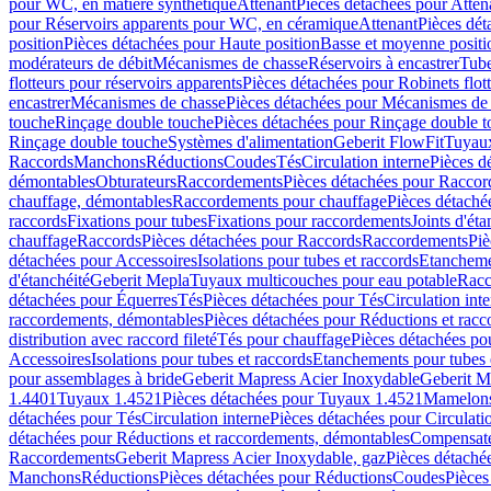
pour WC, en matière synthétique
Attenant
Pièces détachées pour Atten
pour Réservoirs apparents pour WC, en céramique
Attenant
Pièces dét
position
Pièces détachées pour Haute position
Basse et moyenne positi
modérateurs de débit
Mécanismes de chasse
Réservoirs à encastrer
Tube
flotteurs pour réservoirs apparents
Pièces détachées pour Robinets flott
encastrer
Mécanismes de chasse
Pièces détachées pour Mécanismes de
touche
Rinçage double touche
Pièces détachées pour Rinçage double 
Rinçage double touche
Systèmes d'alimentation
Geberit FlowFit
Tuyaux
Raccords
Manchons
Réductions
Coudes
Tés
Circulation interne
Pièces d
démontables
Obturateurs
Raccordements
Pièces détachées pour Racco
chauffage, démontables
Raccordements pour chauffage
Pièces détaché
raccords
Fixations pour tubes
Fixations pour raccordements
Joints d'éta
chauffage
Raccords
Pièces détachées pour Raccords
Raccordements
Piè
détachées pour Accessoires
Isolations pour tubes et raccords
Etanchemen
d'étanchéité
Geberit Mepla
Tuyaux multicouches pour eau potable
Racc
détachées pour Équerres
Tés
Pièces détachées pour Tés
Circulation int
raccordements, démontables
Pièces détachées pour Réductions et rac
distribution avec raccord fileté
Tés pour chauffage
Pièces détachées po
Accessoires
Isolations pour tubes et raccords
Etanchements pour tubes 
pour assemblages à bride
Geberit Mapress Acier Inoxydable
Geberit M
1.4401
Tuyaux 1.4521
Pièces détachées pour Tuyaux 1.4521
Mamelon
détachées pour Tés
Circulation interne
Pièces détachées pour Circulati
détachées pour Réductions et raccordements, démontables
Compensat
Raccordements
Geberit Mapress Acier Inoxydable, gaz
Pièces détaché
Manchons
Réductions
Pièces détachées pour Réductions
Coudes
Pièces