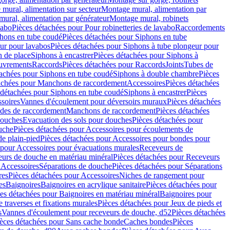
mural, alimentation sur secteur
Montage mural, alimentation par
ural, alimentation par générateur
Montage mural, robinets
vabo
Pièces détachées pour Pour robinetteries de lavabo
Raccordements
hons en tube coudé
Pièces détachées pour Siphons en tube
ur pour lavabos
Pièces détachées pour Siphons à tube plongeur pour
n de place
Siphons à encastrer
Pièces détachées pour Siphons à
uvrements
Raccords
Pièces détachées pour Raccords
Joints
Tubes de
tachées pour Siphons en tube coudé
Siphons à double chambre
Pièces
achées pour Manchons de raccordement
Accessoires
Pièces détachées
 détachées pour Siphons en tube coudé
Siphons à encastrer
Pièces
soires
Vannes d'écoulement pour déversoirs muraux
Pièces détachées
udes de raccordement
Manchons de raccordement
Pièces détachées
ouches
Evacuation des sols pour douches
Pièces détachées pour
uche
Pièces détachées pour Accessoires pour écoulements de
e plain-pied
Pièces détachées pour Accessoires pour bondes pour
 pour Accessoires pour évacuations murales
Receveurs de
urs de douche en matériau minéral
Pièces détachées pour Receveurs
n
Accessoires
Séparations de douche
Pièces détachées pour Séparations
res
Pièces détachées pour Accessoires
Niches de rangement pour
es
Baignoires
Baignoires en acrylique sanitaire
Pièces détachées pour
es détachées pour Baignoires en matériau minéral
Baignoires pour
e traverses et fixations murales
Pièces détachées pour Jeux de pieds et
s
Vannes d'écoulement pour receveurs de douche, d52
Pièces détachées
èces détachées pour Sans cache bonde
Caches bondes
Pièces