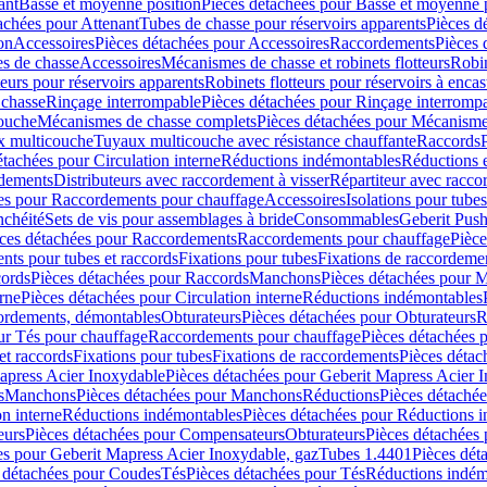
ant
Basse et moyenne position
Pièces détachées pour Basse et moyenne 
achées pour Attenant
Tubes de chasse pour réservoirs apparents
Pièces d
on
Accessoires
Pièces détachées pour Accessoires
Raccordements
Pièces 
s de chasse
Accessoires
Mécanismes de chasse et robinets flotteurs
Robin
eurs pour réservoirs apparents
Robinets flotteurs pour réservoirs à encas
 chasse
Rinçage interrompable
Pièces détachées pour Rinçage interromp
touche
Mécanismes de chasse complets
Pièces détachées pour Mécanisme
 multicouche
Tuyaux multicouche avec résistance chauffante
Raccords
étachées pour Circulation interne
Réductions indémontables
Réductions e
rdements
Distributeurs avec raccordement à visser
Répartiteur avec raccor
es pour Raccordements pour chauffage
Accessoires
Isolations pour tubes
nchéité
Sets de vis pour assemblages à bride
Consommables
Geberit Push
ces détachées pour Raccordements
Raccordements pour chauffage
Pièce
ts pour tubes et raccords
Fixations pour tubes
Fixations de raccordeme
ords
Pièces détachées pour Raccords
Manchons
Pièces détachées pour 
erne
Pièces détachées pour Circulation interne
Réductions indémontables
cordements, démontables
Obturateurs
Pièces détachées pour Obturateurs
R
ur Tés pour chauffage
Raccordements pour chauffage
Pièces détachées 
et raccords
Fixations pour tubes
Fixations de raccordements
Pièces détac
apress Acier Inoxydable
Pièces détachées pour Geberit Mapress Acier 
s
Manchons
Pièces détachées pour Manchons
Réductions
Pièces détaché
on interne
Réductions indémontables
Pièces détachées pour Réductions 
eurs
Pièces détachées pour Compensateurs
Obturateurs
Pièces détachées 
es pour Geberit Mapress Acier Inoxydable, gaz
Tubes 1.4401
Pièces dét
 détachées pour Coudes
Tés
Pièces détachées pour Tés
Réductions indém