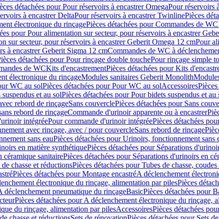
èces détachées pour Pour réservoirs à encastrer Omega
Pour réservoirs 
ervoirs à encastrer Delta
Pour réservoirs à encastrer Twinline
Pièces déta
t électronique du rinçage
Pièces détachées pour Commandes de WC à
ées pour Pour alimentation sur secteur, pour réservoirs à encastrer Geb
on sur secteur, pour réservoirs à encastrer Geberit Omega 12 cm
Pour al
irs à encastrer Geberit Sigma 12 cm
Commandes de WC à déclenchement
ièces détachées pour Pour rinçage double touche
Pour rinçage simple t
ommandes de WC
Kits d'encastrement
Pièces détachées pour Kits d'encast
t électronique du rinçage
Modules sanitaires Geberit Monolith
Modules
our WC au sol
Pièces détachées pour Pour WC au sol
Accessoires
Pièces
 suspendus et au sol
Pièces détachées pour Pour bidets suspendus et au 
avec rebord de rinçage
Sans couvercle
Pièces détachées pour Sans couve
sans rebord de rinçage
Commande d'urinoir apparente ou à encastrer
Piè
rinoir intégrée
Pour commande d'urinoir intégrée
Pièces détachées pou
nnement avec rinçage, avec / pour couvercle
Sans rebord de rinçage
Pièc
onnement sans eau
Pièces détachées pour Urinoirs, fonctionnement sans 
inoirs en matière synthétique
Pièces détachées pour Séparations d'urinoi
n céramique sanitaire
Pièces détachées pour Séparations d'urinoirs en cé
 de chasse et réductions
Pièces détachées pour Tubes de chasse, coudes 
stré
Pièces détachées pour Montage encastré
A déclenchement électroniq
enchement électronique du rinçage, alimentation par piles
Pièces détach
 A déclenchement pneumatique du rinçage
Basic
Pièces détachées pour B
cteur
Pièces détachées pour A déclenchement électronique du rinçage, al
que du rinçage, alimentation par piles
Accessoires
Pièces détachées pou
de chasse et réductions
Sets de rénovation
Pièces détachées pour Sets de