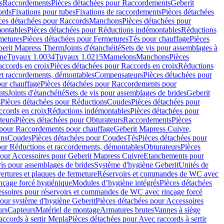
s
Raccordements
Pièces détachées pour Raccordements
Geberit
ords
Fixations pour tubes
Fixations de raccordements
Pièces détachées
ces détachées pour Raccords
Manchons
Pièces détachées pour
ontables
Pièces détachées pour Réductions indémontables
Réductions
metures
Pièces détachées pour Fermetures
Tés pour chauffage
Pièces
berit Mapress Therm
Joints d'étanchéité
Sets de vis pour assemblages à
one
Tuyaux 1.0034
Tuyaux 1.0215
Mamelons
Manchons
Pièces
ccords en croix
Pièces détachées pour Raccords en croix
Réductions
et raccordements, démontables
Compensateurs
Pièces détachées pour
ur chauffage
Pièces détachées pour Raccordements pour
nts
Joints d'étanchéité
Sets de vis pour assemblages de brides
Geberit
s
Pièces détachées pour Réductions
Coudes
Pièces détachées pour
ccords en croix
Réductions indémontables
Pièces détachées pour
teurs
Pièces détachées pour Obturateurs
Raccordements
Pièces
 pour Raccordements pour chauffage
Geberit Mapress Cuivre,
ons
Coudes
Pièces détachées pour Coudes
Tés
Pièces détachées pour
our Réductions et raccordements, démontables
Obturateurs
Pièces
pour Accessoires pour Geberit Mapress Cuivre
Etanchements pour
vis pour assemblages de brides
Système d'hygiène Geberit
Unités de
rtures et plaques de fermeture
Réservoirs et commandes de WC avec
inçage forcé hygiénique
Modules d’hygiène intégrés
Pièces détachées
essoires pour réservoirs et commandes de WC avec rinçage forcé
our système d'hygiène Geberit
Pièces détachées pour Accessoires
urs
Capteurs
Matériel de montage
Armatures brutes
Vannes à siège
accords à sertir Mepla
Pièces détachées pour Avec raccords à sertir