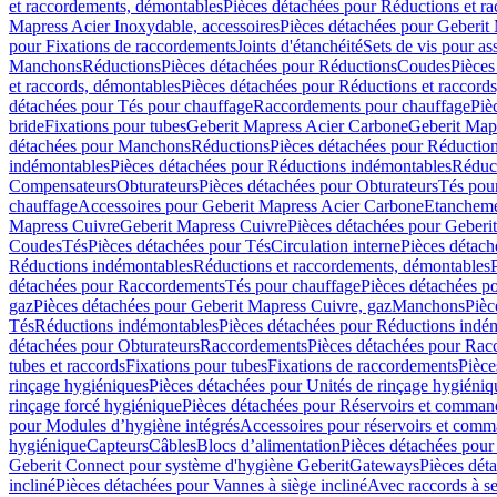
et raccordements, démontables
Pièces détachées pour Réductions et r
Mapress Acier Inoxydable, accessoires
Pièces détachées pour Geberit 
pour Fixations de raccordements
Joints d'étanchéité
Sets de vis pour a
Manchons
Réductions
Pièces détachées pour Réductions
Coudes
Pièces
et raccords, démontables
Pièces détachées pour Réductions et raccord
détachées pour Tés pour chauffage
Raccordements pour chauffage
Piè
bride
Fixations pour tubes
Geberit Mapress Acier Carbone
Geberit Map
détachées pour Manchons
Réductions
Pièces détachées pour Réductio
indémontables
Pièces détachées pour Réductions indémontables
Réduct
Compensateurs
Obturateurs
Pièces détachées pour Obturateurs
Tés pou
chauffage
Accessoires pour Geberit Mapress Acier Carbone
Etanchemen
Mapress Cuivre
Geberit Mapress Cuivre
Pièces détachées pour Geberi
Coudes
Tés
Pièces détachées pour Tés
Circulation interne
Pièces détach
Réductions indémontables
Réductions et raccordements, démontables
détachées pour Raccordements
Tés pour chauffage
Pièces détachées p
gaz
Pièces détachées pour Geberit Mapress Cuivre, gaz
Manchons
Pièc
Tés
Réductions indémontables
Pièces détachées pour Réductions indé
détachées pour Obturateurs
Raccordements
Pièces détachées pour Rac
tubes et raccords
Fixations pour tubes
Fixations de raccordements
Pièce
rinçage hygiéniques
Pièces détachées pour Unités de rinçage hygiéniq
rinçage forcé hygiénique
Pièces détachées pour Réservoirs et comman
pour Modules d’hygiène intégrés
Accessoires pour réservoirs et com
hygiénique
Capteurs
Câbles
Blocs d’alimentation
Pièces détachées pour
Geberit Connect pour système d'hygiène Geberit
Gateways
Pièces dét
incliné
Pièces détachées pour Vannes à siège incliné
Avec raccords à se