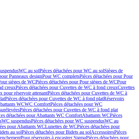
suspendus
WC au sol
Pièces détachées pour WC au sol
Sièges de
 pour Panneaux design
Pour WC complets
Pièces détachées pour Pour
Pour sièges de WC
Pièces détachées pour Pour sièges de WC
Pour
nd creux
Pièces détachées pour Cuvettes de WC à fond creux
Cuvettes
 pour réservoir attenant
Pièces détachées pour Cuvettes de WC à
lat
Pièces détachées pour Cuvettes de WC à fond plat
Réservoirs
Abattants WC
WC Comfort
Pièces détachées pour WC
surélevées
Pièces détachées pour Cuvettes de WC à fond plat
ces détachées pour Abattants WC Comfort
Abattants WC
Pièces
s
WC suspendus
Pièces détachées pour WC suspendus
WC au
hées pour Abattants WC
Lunettes de WC
Pièces détachées pour
idets au sol
Pièces détachées pour Bidets au sol
Accessoires
Pièces
clenchement
Pour réservoirs à encastrer Sigma
Pièces détachées pour