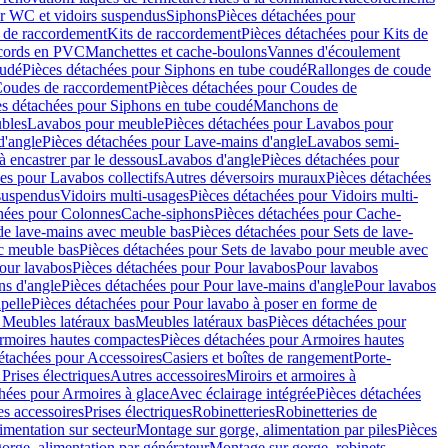
r WC et vidoirs suspendus
Siphons
Pièces détachées pour
 de raccordement
Kits de raccordement
Pièces détachées pour Kits de
ccords en PVC
Manchettes et cache-boulons
Vannes d'écoulement
oudé
Pièces détachées pour Siphons en tube coudé
Rallonges de coude
oudes de raccordement
Pièces détachées pour Coudes de
es détachées pour Siphons en tube coudé
Manchons de
bles
Lavabos pour meuble
Pièces détachées pour Lavabos pour
d'angle
Pièces détachées pour Lave-mains d'angle
Lavabos semi-
 encastrer par le dessous
Lavabos d'angle
Pièces détachées pour
es pour Lavabos collectifs
Autres déversoirs muraux
Pièces détachées
 suspendus
Vidoirs multi-usages
Pièces détachées pour Vidoirs multi-
hées pour Colonnes
Cache-siphons
Pièces détachées pour Cache-
de lave-mains avec meuble bas
Pièces détachées pour Sets de lave-
c meuble bas
Pièces détachées pour Sets de lavabo pour meuble avec
our lavabos
Pièces détachées pour Pour lavabos
Pour lavabos
ns d'angle
Pièces détachées pour Pour lave-mains d'angle
Pour lavabos
pelle
Pièces détachées pour Pour lavabo à poser en forme de
 Meubles latéraux bas
Meubles latéraux bas
Pièces détachées pour
rmoires hautes compactes
Pièces détachées pour Armoires hautes
étachées pour Accessoires
Casiers et boîtes de rangement
Porte-
Prises électriques
Autres accessoires
Miroirs et armoires à
hées pour Armoires à glace
Avec éclairage intégrée
Pièces détachées
es accessoires
Prises électriques
Robinetteries
Robinetteries de
imentation sur secteur
Montage sur gorge, alimentation par piles
Pièces
orge, alimentation par générateur
Montage sur gorge, robinets