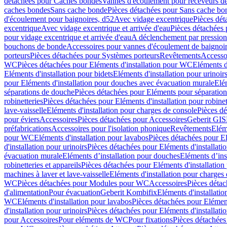
détachées pour Caches bondes
Vannes d'écoulement pour receveurs d
caches bondes
Sans cache bonde
Pièces détachées pour Sans cache bo
d'écoulement pour baignoires, d52
Avec vidage excentrique
Pièces dét
excentrique
Avec vidage excentrique et arrivée d'eau
Pièces détachées 
pour vidage excentrique et arrivée d'eau
A déclenchement par pressio
bouchons de bonde
Accessoires pour vannes d'écoulement de baignoi
porteurs
Pièces détachées pour Systèmes porteurs
Revêtements
Accesso
WC
Pièces détachées pour Eléments d'installation pour WC
Eléments d
Eléments d'installation pour bidets
Eléments d'installation pour urinoir
pour Eléments d'installation pour douches avec évacuation murale
Elé
séparations de douche
Pièces détachées pour Eléments pour séparatio
robinetteries
Pièces détachées pour Eléments d'installation pour robinet
lave-vaisselle
Eléments d'installation pour charges de console
Pièces dé
pour éviers
Accessoires
Pièces détachées pour Accessoires
Geberit GIS
préfabrications
Accessoires pour l'isolation phonique
Revêtements
Eléme
pour WC
Eléments d'installation pour lavabos
Pièces détachées pour El
d'installation pour urinoirs
Pièces détachées pour Eléments d'installatio
évacuation murale
Eléments d’installation pour douches
Eléments d’ins
robinetteries et appareils
Pièces détachées pour Eléments d'installation 
machines à laver et lave-vaisselle
Eléments d'installation pour charges
WC
Pièces détachées pour Modules pour WC
Accessoires
Pièces détac
d'alimentation
Pour évacuation
Geberit Kombifix
Eléments d'installatio
WC
Eléments d'installation pour lavabos
Pièces détachées pour Elément
d'installation pour urinoirs
Pièces détachées pour Eléments d'installatio
pour Accessoires
Pour eléments de WC
Pour fixations
Pièces détachées