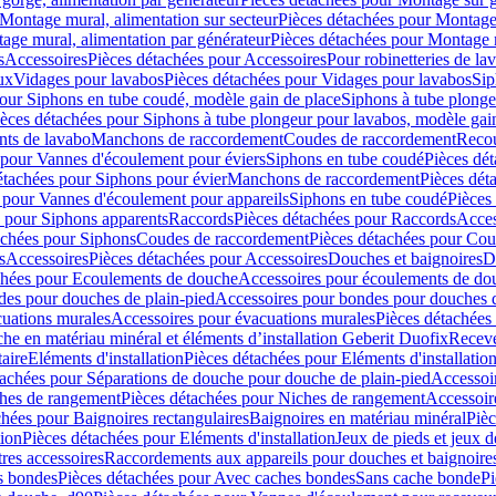
Montage mural, alimentation sur secteur
Pièces détachées pour Montage 
age mural, alimentation par générateur
Pièces détachées pour Montage m
s
Accessoires
Pièces détachées pour Accessoires
Pour robinetteries de la
ux
Vidages pour lavabos
Pièces détachées pour Vidages pour lavabos
Sip
our Siphons en tube coudé, modèle gain de place
Siphons à tube plonge
ièces détachées pour Siphons à tube plongeur pour lavabos, modèle gai
nts de lavabo
Manchons de raccordement
Coudes de raccordement
Reco
 pour Vannes d'écoulement pour éviers
Siphons en tube coudé
Pièces dé
étachées pour Siphons pour évier
Manchons de raccordement
Pièces dét
 pour Vannes d'écoulement pour appareils
Siphons en tube coudé
Pièces
s pour Siphons apparents
Raccords
Pièces détachées pour Raccords
Acces
achées pour Siphons
Coudes de raccordement
Pièces détachées pour Co
s
Accessoires
Pièces détachées pour Accessoires
Douches et baignoires
D
chées pour Ecoulements de douche
Accessoires pour écoulements de do
des pour douches de plain-pied
Accessoires pour bondes pour douches d
cuations murales
Accessoires pour évacuations murales
Pièces détachées
e en matériau minéral et éléments d’installation Geberit Duofix
Receve
aire
Eléments d'installation
Pièces détachées pour Eléments d'installatio
tachées pour Séparations de douche pour douche de plain-pied
Accessoi
hes de rangement
Pièces détachées pour Niches de rangement
Accessoir
chées pour Baignoires rectangulaires
Baignoires en matériau minéral
Pièc
tion
Pièces détachées pour Eléments d'installation
Jeux de pieds et jeux d
res accessoires
Raccordements aux appareils pour douches et baignoire
s bondes
Pièces détachées pour Avec caches bondes
Sans cache bonde
Pi