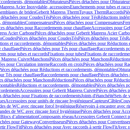
accordements, démontables
Obturateurs
Pièces détachées pour Obturateur
Mapress Acier Inoxydable, accessoires
Etanchements pour tubes et racc
ssemblages de brides
Geberit Mapress Therm
Tuyaux Therm
Raccords
Piè
 détachées pour Coudes
Tés
Pièces détachées pour Tés
Réductions indém
s, démontables
Compensateurs
Pièces détachées pour Compensateurs
Fer
ces détachées pour Raccordements pour chauffage
Accessoires pour Ge
ress Acier Carbone
Pièces détachées pour Geberit Mapress Acier Carb
ns
Coudes
Pièces détachées pour Coudes
Tés
Pièces détachées pour Tés
Ra
ions et raccordements, démontables
Pièces détachées pour Réductions 
r chauffage
Pièces détachées pour Tés pour chauffage
Raccordements po
ts pour tubes et raccords
Fixations pour tubes
Fixations de raccordeme
t Mapress Cuivre
Manchons
Pièces détachées pour Manchons
Réduction
ées pour Circulation interne
Raccords en croix
Pièces détachées pour Ra
Pièces détachées pour Réductions et raccordements, démontables
Obtura
our Tés pour chauffage
Raccordements pour chauffage
Pièces détachées
es détachées pour Manchons
Réductions
Pièces détachées pour Réducti
montables
Réductions et raccordements, démontables
Pièces détachées p
cordements
Accessoires pour Geberit Mapress Cuivre
Pièces détachées 
s détachées pour Fixations de raccordements
Joints d'étanchéité
Sets de 
ues
Accessoires pour unités de rinçage hygiéniques
Capteurs
Câbles
Couve
des de WC avec rinçage forcé hygiénique
Réservoirs à encastrer avec r
mandes de WC avec rinçage forcé hygiénique
Pièces détachées pour Acc
 Blocs d’alimentation
Composants réseau
Accessoires Geberit Connect p
achées pour Gateways
Convertisseurs
Pièces détachées pour Convertisse
rtir FlowFit
Pièces détachées pour Avec raccords à sertir FlowFit
Avec r