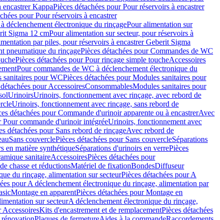
à encastrer Kappa
Pièces détachées pour Pour réservoirs à encastrer
chées pour Pour réservoirs à encastrer
 déclenchement électronique du rinçage
Pour alimentation sur
erit Sigma 12 cm
Pour alimentation sur secteur, pour réservoirs à
imentation par piles, pour réservoirs à encastrer Geberit Sigma
 pneumatique du rinçage
Pièces détachées pour Commandes de WC
ouche
Pièces détachées pour Pour rinçage simple touche
Accessoires
rement
Pour commandes de WC à déclenchement électronique du
 sanitaires pour WC
Pièces détachées pour Modules sanitaires pour
 détachées pour Accessoires
Consommables
Modules sanitaires pour
sol
Urinoirs
Urinoirs, fonctionnement avec rinçage, avec rebord de
rcle
Urinoirs, fonctionnement avec rinçage, sans rebord de
ces détachées pour Commande d'urinoir apparente ou à encastrer
Avec
r Pour commande d'urinoir intégrée
Urinoirs, fonctionnement avec
es détachées pour Sans rebord de rinçage
Avec rebord de
eau
Sans couvercle
Pièces détachées pour Sans couvercle
Séparations
rs en matière synthétique
Séparations d'urinoirs en verre
Pièces
ramique sanitaire
Accessoires
Pièces détachées pour
de chasse et réductions
Matériel de fixation
Bondes
Diffuseur
ue du rinçage, alimentation sur secteur
Pièces détachées pour A
ées pour A déclenchement électronique du rinçage, alimentation par
asic
Montage en apparent
Pièces détachées pour Montage en
imentation sur secteur
A déclenchement électronique du rinçage,
r Accessoires
Kits d'encastrement et de remplacement
Pièces détachées
 rénovation
Plaques de fermeture
Aides à la commande
Raccordements