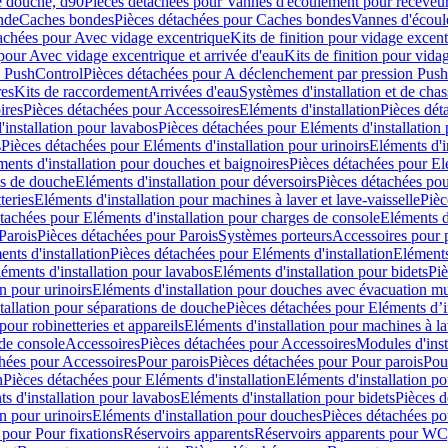
e douche, d90
Pièces détachées pour Vannes d'écoulement pour receveu
nde
Caches bondes
Pièces détachées pour Caches bondes
Vannes d'écoul
achées pour Avec vidage excentrique
Kits de finition pour vidage excen
pour Avec vidage excentrique et arrivée d'eau
Kits de finition pour vida
n PushControl
Pièces détachées pour A déclenchement par pression Pus
res
Kits de raccordement
Arrivées d'eau
Systèmes d'installation et de chas
ires
Pièces détachées pour Accessoires
Eléments d'installation
Pièces dét
'installation pour lavabos
Pièces détachées pour Eléments d'installation
s
Pièces détachées pour Eléments d'installation pour urinoirs
Eléments d'i
ments d'installation pour douches et baignoires
Pièces détachées pour Elé
ns de douche
Eléments d'installation pour déversoirs
Pièces détachées pou
teries
Eléments d'installation pour machines à laver et lave-vaisselle
Pièc
tachées pour Eléments d'installation pour charges de console
Eléments d'
Parois
Pièces détachées pour Parois
Systèmes porteurs
Accessoires pour p
nts d'installation
Pièces détachées pour Eléments d'installation
Eléments
éments d'installation pour lavabos
Eléments d'installation pour bidets
Piè
n pour urinoirs
Eléments d'installation pour douches avec évacuation m
tallation pour séparations de douche
Pièces détachées pour Eléments d’i
pour robinetteries et appareils
Eléments d'installation pour machines à lav
 de console
Accessoires
Pièces détachées pour Accessoires
Modules d'inst
hées pour Accessoires
Pour parois
Pièces détachées pour Pour parois
Pou
n
Pièces détachées pour Eléments d'installation
Eléments d'installation 
s d'installation pour lavabos
Eléments d'installation pour bidets
Pièces d
n pour urinoirs
Eléments d'installation pour douches
Pièces détachées po
 pour Pour fixations
Réservoirs apparents
Réservoirs apparents pour WC,