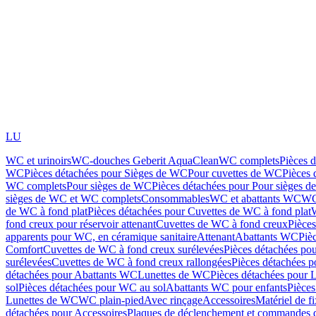
LU
WC et urinoirs
WC-douches Geberit AquaClean
WC complets
Pièces 
WC
Pièces détachées pour Sièges de WC
Pour cuvettes de WC
Pièces 
WC complets
Pour sièges de WC
Pièces détachées pour Pour sièges 
sièges de WC et WC complets
Consommables
WC et abattants WC
WC
de WC à fond plat
Pièces détachées pour Cuvettes de WC à fond plat
fond creux pour réservoir attenant
Cuvettes de WC à fond creux
Pièce
apparents pour WC, en céramique sanitaire
Attenant
Abattants WC
Piè
Comfort
Cuvettes de WC à fond creux surélevées
Pièces détachées po
surélevées
Cuvettes de WC à fond creux rallongées
Pièces détachées p
détachées pour Abattants WC
Lunettes de WC
Pièces détachées pour 
sol
Pièces détachées pour WC au sol
Abattants WC pour enfants
Pièces
Lunettes de WC
WC plain-pied
Avec rinçage
Accessoires
Matériel de f
détachées pour Accessoires
Plaques de déclenchement et commandes