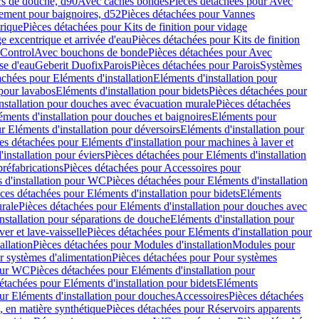
rs de douche, d90
Avec caches bondes
Pièces détachées pour Avec
ement pour baignoires, d52
Pièces détachées pour Vannes
trique
Pièces détachées pour Kits de finition pour vidage
ge excentrique et arrivée d'eau
Pièces détachées pour Kits de finition
hControl
Avec bouchons de bonde
Pièces détachées pour Avec
se d'eau
Geberit Duofix
Parois
Pièces détachées pour Parois
Systèmes
achées pour Eléments d'installation
Eléments d'installation pour
 pour lavabos
Eléments d'installation pour bidets
Pièces détachées pour
nstallation pour douches avec évacuation murale
Pièces détachées
ments d'installation pour douches et baignoires
Eléments pour
r Eléments d'installation pour déversoirs
Eléments d'installation pour
es détachées pour Eléments d'installation pour machines à laver et
installation pour éviers
Pièces détachées pour Eléments d'installation
réfabrications
Pièces détachées pour Accessoires pour
 d'installation pour WC
Pièces détachées pour Eléments d'installation
ces détachées pour Eléments d'installation pour bidets
Eléments
urale
Pièces détachées pour Eléments d'installation pour douches avec
nstallation pour séparations de douche
Eléments d'installation pour
er et lave-vaisselle
Pièces détachées pour Eléments d'installation pour
allation
Pièces détachées pour Modules d'installation
Modules pour
r systèmes d'alimentation
Pièces détachées pour Pour systèmes
pour WC
Pièces détachées pour Eléments d'installation pour
étachées pour Eléments d'installation pour bidets
Eléments
ur Eléments d'installation pour douches
Accessoires
Pièces détachées
 en matière synthétique
Pièces détachées pour Réservoirs apparents