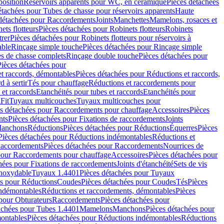
position
Réservoirs apparents pour WC, en céramique
Pièces détachées
étachées pour Tubes de chasse pour réservoirs apparents
Haute
détachées pour Raccordements
Joints
Manchettes
Mamelons, rosaces et
ets flotteurs
Pièces détachées pour Robinets flotteurs
Robinets
trer
Pièces détachées pour Robinets flotteurs pour réservoirs à
able
Rinçage simple touche
Pièces détachées pour Rinçage simple
s de chasse complets
Rinçage double touche
Pièces détachées pour
Pièces détachées pour
t raccords, démontables
Pièces détachées pour Réductions et raccords,
d à sertir
Tés pour chauffage
Réductions et raccordements pour
 et raccords
Etanchéités pour tubes et raccords
Etanchéités pour
Fit
Tuyaux multicouches
Tuyaux multicouches pour
s détachées pour Raccordements pour chauffage
Accessoires
Pièces
nts
Pièces détachées pour Fixations de raccordements
Joints
Manchons
Réductions
Pièces détachées pour Réductions
Équerres
Pièces
Pièces détachées pour Réductions indémontables
Réductions et
accordements
Pièces détachées pour Raccordements
Nourrices de
pour Raccordements pour chauffage
Accessoires
Pièces détachées pour
hées pour Fixations de raccordements
Joints d'étanchéité
Sets de vis
Inoxydable
Tuyaux 1.4401
Pièces détachées pour Tuyaux
es pour Réductions
Coudes
Pièces détachées pour Coudes
Tés
Pièces
indémontables
Réductions et raccordements, démontables
Pièces
pour Obturateurs
Raccordements
Pièces détachées pour
achées pour Tubes 1.4401
Mamelons
Manchons
Pièces détachées pour
ontables
Pièces détachées pour Réductions indémontables
Réductions