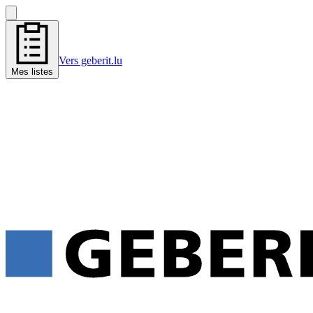
Vers geberit.lu
Mes listes