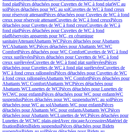
fond plat
Pièces détachées pour Cuvettes de WC à fond plat
WC au
sol
Pièces détachées pour WC au sol
Cuvettes de WC à fond creux
pour réservoir attenant
Pièces détachées pour Cuvettes de WC à fond
creux pour réservoir attenant
Cuvettes de WC à fond creux
Pièces
détachées pour Cuvettes de WC à fond creux
Cuvettes de WC à
fond plat
Pièces détachées pour Cuvettes de WC à fond
plat
Réservoirs apparents pour WC, en céramique
sanitaire
Attenant
Abattants WC
Pièces détachées pour Abattants
WC
Abattants WC
Pièces détachées pour Abattants WC
WC
Comfort
Pièces détachées pour WC Comfort
Cuvettes de WC à fond
creux surélevées
Pièces détachées pour Cuvettes de WC à fond
creux surélevées
Cuvettes de WC à fond plat surélevées
Pièces
détachées pour Cuvettes de WC à fond plat surélevées
Cuvettes de
WC à fond creux rallongées
Pièces détachées pour Cuvettes de WC
à fond creux rallongées
Abattants WC Comfort
Pièces détachées pour
Abattants WC Comfort
Abattants WC
Pièces détachées pour
Abattants WC
Lunettes de WC
Pièces détachées pour Lunettes de
WC
WC pour enfants
Pièces détachées pour WC pour enfants
WC
suspendus
Pièces détachées pour WC suspendus
WC au sol
Pièces
détachées pour WC au sol
Abattants WC pour enfants
Pièces
détachées pour Abattants WC pour enfants
Abattants WC
Pièces
détachées pour Abattants WC
Lunettes de WC
Pièces détachées pour
Lunettes de WC
WC plain-pied
Avec rinçage
Accessoires
Matériel de
fixation
Bidets
Bidets suspendus
Pièces détachées pour Bidets
suspendus
Bidets au sol
Pièces détachées pour Bidets au