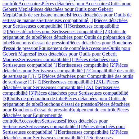
contrôle
Accessoires
Pièces détachées pour Accessoires
Outils pour
Geberit Mepla
Pièces détachées pour Outils pour Geberit
Mepla
Outils de sertissage manuels
Pièces détachées pour Outils de
sertissage manuels
Sertisseuses compatibilité [1]
Pièces détachées
pour Sertisseuses compatibilité [1]
Sertisseuses compatibilité
[2]
Pièces détachées pour Sertisseuses compatibilité [2]
Outils de
préparation de tube
Pièces détachées pour Outils de préparation de
tube
Bouchons d'essai de pression
Pièces détachées pour Bouchons
d'essai de pression
Equipement de contrôle
Accessoires
Outils pour
Geberit Mapress
Pièces détachées pour Outils pour Geberit
Mapress
Sertisseuses compatibilité [1]
Pièces détachées pour
Sertisseuses compatibilité [1]
Sertisseuses compatibilité [2]
Pièces
détachées pour Sertisseuses compatibilité [2]
Compatibilité des outils
de sertissage [1] / [2]
Pièces détachées pour Compatibilité des outils
de sertissage [1] / [2]
Sertisseuses compatibilité [2XL]
Pièces
détachées pour Sertisseuses compatibilité [2XL]
Sertisseuses
compatibilité [3]
Pièces détachées pour Sertisseuses compatibilité
[3]
Outils de préparation de tube
Pièces détachées pour Outils de
préparation de tube
Bouchons d'essai de pression
Pièces détachées
pour Bouchons d'essai de pression
Equipement de contrôle
Pièces
détachées pour Equipement de
contrôle
Accessoires
Sertisseuses
Pièces détachées pour
Sertisseuses
Sertisseuses compatibilité [1]
Pièces détachées pour
Sertisseuses compatibilité [1]
Sertisseuses compatibilité [2]
Pièces
détachées pour Sertisseuses compatibilité [2]
Sertisseuses