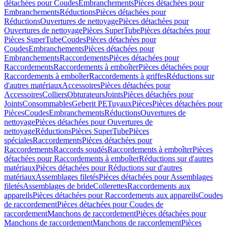
détachées pour Coudes
Embranchements
Pièces détachées pour
Embranchements
Réductions
Pièces détachées pour
Réductions
Ouvertures de nettoyage
Pièces détachées pour
Ouvertures de nettoyage
Pièces SuperTube
Pièces détachées pour
Pièces SuperTube
Coudes
Pièces détachées pour
Coudes
Embranchements
Pièces détachées pour
Embranchements
Raccordements
Pièces détachées pour
Raccordements
Raccordements à emboîter
Pièces détachées pour
Raccordements à emboîter
Raccordements à griffes
Réductions sur
d'autres matériaux
Accessoires
Pièces détachées pour
Accessoires
Colliers
Obturateurs
Joints
Pièces détachées pour
Joints
Consommables
Geberit PE
Tuyaux
Pièces
Pièces détachées pour
Pièces
Coudes
Embranchements
Réductions
Ouvertures de
nettoyage
Pièces détachées pour Ouvertures de
nettoyage
Réductions
Pièces SuperTube
Pièces
spéciales
Raccordements
Pièces détachées pour
Raccordements
Raccords soudés
Raccordements à emboîter
Pièces
détachées pour Raccordements à emboîter
Réductions sur d'autres
matériaux
Pièces détachées pour Réductions sur d'autres
matériaux
Assemblages filetés
Pièces détachées pour Assemblages
filetés
Assemblages de bride
Collerettes
Raccordements aux
appareils
Pièces détachées pour Raccordements aux appareils
Coudes
de raccordement
Pièces détachées pour Coudes de
raccordement
Manchons de raccordement
Pièces détachées pour
Manchons de raccordement
Manchons de raccordement
Pièces