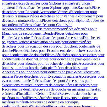
encastrer
Pièces détachées pour Siphons à encastrer
Siphons
apparents
Pièces détachées pour Siphons apparents
Raccords
Pièces
détachées pour Raccords
Accessoires
Vannes d'écoulement pour
déversoirs muraux
Pièces détachées pour Vannes d'écoulement pour
déversoirs muraux
Siphons
Pièces détachées pour Siphons
Coudes de
raccordement
Pièces détachées pour Coudes de
raccordement
Manchons de raccordement
Pièces détachées pour
Manchons de raccordement
Bondes
Pièces détachées pour
Bondes
Accessoires
Pièces détachées pour Accessoires
Douches et
baignoires
Douches
Evacuation des sols pour douches
Pièces
détachées pour Evacuation des sols pour douches
Ecoulements de
douche
Pièces détachées pour Ecoulements de douche
Accessoires
pour écoulements de douche
Pièces détachées pour Accessoires pour
écoulements de douche
Bondes pour douches de plain-pied
Pièces
détachées pour Bondes pour douches de plain-pied
Accessoires pour
bondes pour douches de plain-pied
Pièces détachées pour
Accessoires pour bondes pour douches de plain-pied
Evacuations
murales
Pièces détachées pour Evacuations murales
Accessoires pour
évacuations murales
Pièces détachées pour Accessoires pour
évacuations murales
Receveurs de douche
Pièces détachées pour
Receveurs de douche
Receveurs de douche en matériau minéral et
éléments d’installation Geberit Duofix
Receveurs de douche en
matériau minéral
Pièces détachées pour Receveurs de douche en
matériau minéral
Receveurs de douche en acrylique
sanitaire
Eléments d'installation
Pièces détachées pour Eléments