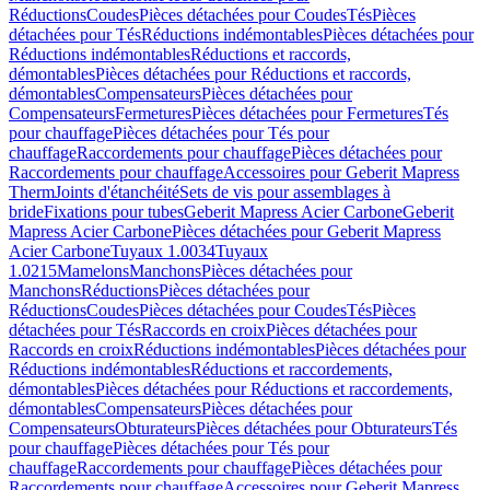
Réductions
Coudes
Pièces détachées pour Coudes
Tés
Pièces
détachées pour Tés
Réductions indémontables
Pièces détachées pour
Réductions indémontables
Réductions et raccords,
démontables
Pièces détachées pour Réductions et raccords,
démontables
Compensateurs
Pièces détachées pour
Compensateurs
Fermetures
Pièces détachées pour Fermetures
Tés
pour chauffage
Pièces détachées pour Tés pour
chauffage
Raccordements pour chauffage
Pièces détachées pour
Raccordements pour chauffage
Accessoires pour Geberit Mapress
Therm
Joints d'étanchéité
Sets de vis pour assemblages à
bride
Fixations pour tubes
Geberit Mapress Acier Carbone
Geberit
Mapress Acier Carbone
Pièces détachées pour Geberit Mapress
Acier Carbone
Tuyaux 1.0034
Tuyaux
1.0215
Mamelons
Manchons
Pièces détachées pour
Manchons
Réductions
Pièces détachées pour
Réductions
Coudes
Pièces détachées pour Coudes
Tés
Pièces
détachées pour Tés
Raccords en croix
Pièces détachées pour
Raccords en croix
Réductions indémontables
Pièces détachées pour
Réductions indémontables
Réductions et raccordements,
démontables
Pièces détachées pour Réductions et raccordements,
démontables
Compensateurs
Pièces détachées pour
Compensateurs
Obturateurs
Pièces détachées pour Obturateurs
Tés
pour chauffage
Pièces détachées pour Tés pour
chauffage
Raccordements pour chauffage
Pièces détachées pour
Raccordements pour chauffage
Accessoires pour Geberit Mapress