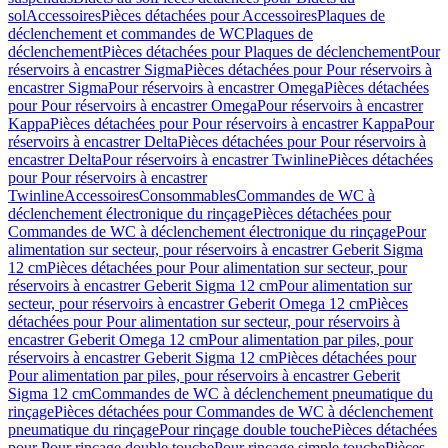
sol
Accessoires
Pièces détachées pour Accessoires
Plaques de
déclenchement et commandes de WC
Plaques de
déclenchement
Pièces détachées pour Plaques de déclenchement
Pour
réservoirs à encastrer Sigma
Pièces détachées pour Pour réservoirs à
encastrer Sigma
Pour réservoirs à encastrer Omega
Pièces détachées
pour Pour réservoirs à encastrer Omega
Pour réservoirs à encastrer
Kappa
Pièces détachées pour Pour réservoirs à encastrer Kappa
Pour
réservoirs à encastrer Delta
Pièces détachées pour Pour réservoirs à
encastrer Delta
Pour réservoirs à encastrer Twinline
Pièces détachées
pour Pour réservoirs à encastrer
Twinline
Accessoires
Consommables
Commandes de WC à
déclenchement électronique du rinçage
Pièces détachées pour
Commandes de WC à déclenchement électronique du rinçage
Pour
alimentation sur secteur, pour réservoirs à encastrer Geberit Sigma
12 cm
Pièces détachées pour Pour alimentation sur secteur, pour
réservoirs à encastrer Geberit Sigma 12 cm
Pour alimentation sur
secteur, pour réservoirs à encastrer Geberit Omega 12 cm
Pièces
détachées pour Pour alimentation sur secteur, pour réservoirs à
encastrer Geberit Omega 12 cm
Pour alimentation par piles, pour
réservoirs à encastrer Geberit Sigma 12 cm
Pièces détachées pour
Pour alimentation par piles, pour réservoirs à encastrer Geberit
Sigma 12 cm
Commandes de WC à déclenchement pneumatique du
rinçage
Pièces détachées pour Commandes de WC à déclenchement
pneumatique du rinçage
Pour rinçage double touche
Pièces détachées
pour Pour rinçage double touche
Pour rinçage simple touche
Pièces