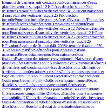
Eléments de barrières anti-condensation
Pour naissances d'eaux
pluviales verticales jusqu'à 12 l/s
Pièces détachées pour Pour
naissances d'eaux pluviales verticales jusqu'à 12 l/s
Pour naissances
d'eaux pluviales verticales jusqu'à 25 l/s
Protection
incendie
Protection incendie pour systèmes d'évacuation
Trop-pleins
de sécurité
Pièces détachées pour Trop-pleins de sécurité
Pour
naissances d'eaux pluviales verticales jusqu'à 12 l/s
Pièces détachées
pour Pour naissances d'eaux pluviales verticales jusqu'à 12 l/s
Pour
naissances d'eaux pluviales verticales jusqu'à 25 l/s
Pièces détachées
pour Pour naissances d'eaux pluviales verticales jusqu'à 25
l/s
Fixations
Système de fixation d40–200
Système de fixation d250–
315
Accessoires
Pièces détachées pour Accessoires
Pour
naissances
Pièces détachées pour Pour naissances
Pour
fixations
Evacuation des toitures conventionnelle
Naissances d'eaux
pluviales
Pièces détachées pour Naissances d'eaux pluviales
Eléments
de barrières anti-condensation
Pièces détachées pour Eléments de
barrières anti-condensation
Accessoires
Outils, composants réseau et
logiciels
Outils
Outils pour Geberit FlowFit
Pièces détachées pour
Outils pour Geberit FlowFit
Outils de sertissage manuels
Pièces
détachées pour Outils de sertissage manuels
Sertisseuses
compatibilité [1]
Pièces détachées pour Sertisseuses compatibilité
[1]
Sertisseuses compatibilité [2]
Pièces détachées pour Sertisseuses
compatibilité [2]
Outils de préparation de tube
Pièces détachées pour
Outils de préparation de tube
Bouchons d'essai de pression
Pièces
détachées pour Bouchons d'essai de pression
Equipements de