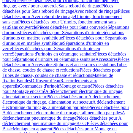
couvercle
Pièces détachées pour Urinoirs, fonctionnement avec
rinçage, avec / pour couvercle
Sans rebord de rinçage
Pièces
détachées pour Sans rebord de rinçage
Avec rebord de rinçage
Pièces
détachées pour Avec rebord de rinçage
Urinoirs, fonctionnement
sans eau
Pièces détachées pour Urinoirs, fonctionnement sans
eau
Sans couvercle
Pièces détachées pour Sans couvercle
Séparations
d'urinoirs
Pièces détachées pour Séparations d'urinoirs
Séparations
d'urinoirs en matière synthétique
Pièces détachées pour Séparations
d'urinoirs en matière synthétique
Séparations d'urinoirs en
verre
Pièces détachées pour Séparations d'urinoirs en
verre
Séparations d'urinoirs en céramique sanitaire
Pièces détachées
pour Séparations d'urinoirs en céramique sanitaire
Accessoires
Pièces
détachées pour Accessoires
Siphons et accessoires de siphons
Tubes
de chasse, coudes de chasse et réductions
Pièces détachées pour
Tubes de chasse, coudes de chasse et réductions
Matériel de
fixation
Bondes
Diffuseur d’eau
Raccordements aux
appareils
Commandes d'urinoir
Montage encastré
Pièces détachées
pour Montage encastré
A déclenchement électronique du rinçage,
alimentation sur secteur
Pièces détachées pour A déclenchement
électronique du rinçage, alimentation sur secteur
A déclenchement
électronique du rinçage, alimentation par piles
Pièces détachées pour
A déclenchement électronique du rinçage, alimentation par piles
A
déclenchement pneumatique du rinçage
Pièces détachées pour A
déclenchement pneumatique du rinçage
Basic
Pièces détachées pour
Basic
Montage en apparent
Pièces détachées pour Montage en