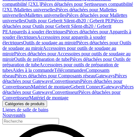
compatibilité [2XL]
Pièces détachées pour Sertisseuses compatibilité
[2XL]
Mallettes universelles
Pièces détachées pour Mallettes
universelles
Mallettes universelles
Pièces détachées pour Mallettes
universelles
Outils pour Geberit Silent-db20 / Geberit PE
Pièces
détachées pour Outils pour Geberit Silent-db20 / Geberit
PE
Appareils à souder électriques
Pièces détachées pour Appareils à
souder électriques
Accessoires pour appareils à souder
électriques
Outils de soudage au miroir
Pièces détachées pour Outils
de soudage au miroir
Accessoires pour outils de soudage au
miroir
Pièces détachées pour Accessoires pour outils de soudage au
miroir
Outils de préparation de tube
Pièces détachées pour Outils de
préparation de tube
Accessoires pour outils de préparation de
tubes
Aides à la commande
Télécommandes
Composants
réseau
Pièces détachées pour Composants réseau
Gateways
Pièces
détachées pour Gateways
Convertisseurs
Pièces détachées pour
Convertisseurs
Matériel de montage
Geberit Connect
Gateways
Pièces
détachées pour Gateways
Convertisseur
Pièces détachées pour
Convertisseur
Matériel de montage
Catégories de produits
Lignes de salle de bains
Nouveautés