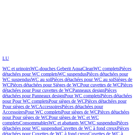
LU
WC et urinoirs
WC-douches Geberit AquaClean
WC complets
Pièces
détachées pour WC complets
WC suspendus
Pièces détachées pour
WC suspendus
WC au sol
Pièces détachées pour WC au sol
Sièges de
WC
Pièces détachées pour Sièges de WC
Pour cuvettes de WC
Pièces
détachées pour Pour cuvettes de WC
Panneaux design
Pièces
détachées pour Panneaux design
Pour WC complets
Pièces détachées
pour Pour WC complets
Pour sièges de WC
Pièces détachées pour
Pour sièges de WC
Accessoires
Pièces détachées pour
Accessoires
Pour WC complets
Pour sièges de WC
Pièces détachées
pour Pour sièges de WC
Pour sièges de WC et WC
complets
Consommables
WC et abattants WC
WC suspendus
Pièces
détachées pour WC suspendus
Cuvettes de WC à fond creux
Pièces
détachées pour Cuvettes de WC à fond creux
Cuvettes de WC à