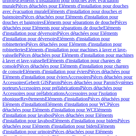
urinoirs
Eléments d'installation pour douches avec évacuation
murale
Pièces détachées pour Eléments d'installation pour douches
avec évacuation murale
Eléments d'installation pour douches et
baignoires
Pièces détachées pour Eléments d'installation pour
douches et baignoires
Eléments pour séparations de douche
Pièces
détachées pour Eléments pour séparations de douche
Eléments
d'installation pour déversoirs
Pièces détachées pour Eléments
d'installation pour déversoirs
Eléments d'installation pour
robinetteries
Pièces détachées pour Eléments d'installation pour
robinetteries
Eléments d'installation pour machines à laver et lave-
vaisselle
Pièces détachées pour Eléments d'installation pour machines
à laver et lave-vaisselle
Eléments d'installation pour charges de
console
Pièces détachées pour Eléments d'installation pour charges
de console
Eléments d'installation pour éviers
Pièces détachées pour
Eléments d'installation pour éviers
Accessoires
Pièces détachées pour
Accessoires
Geberit GIS
Parois
Pièces détachées pour Parois
Systèmes
porteurs
Accessoires pour préfabrications
Pièces détachées pour
Accessoires pour préfabrications
Accessoires pour l'isolation
phonique
Revêtements
Eléments d'installation
Pièces détachées pour
Eléments d'installation
Eléments d'installation pour WC
Pièces
détachées pour Eléments d'installation pour WC
Eléments
d'installation pour lavabos
Pièces détachées pour Eléments
d'installation pour lavabos
Eléments d'installation pour bidets
Pièces
détachées pour Eléments d'installation pour bidets
Eléments
d'installation pour urinoirs
Pièces détachées pour Eléments