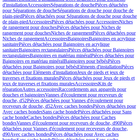
d'installation
Accessoires
Séparations de douche
Pièces détachées
pour Séparations de douche
Séparations de douche pour douche de
plain-pied
Pièces détachées pour Séparations de douche pour douche
de plain-pied
Accessoires
Pièces détachées pour Accessoires
Niches
de rangement pour douches
Pièces détachées pour Niches de
rangement pour douches
Niches de rangement
Pièces détachées pour
Niches de rangement
Accessoires
Baignoires
Baignoires en acrylique
sanitaire
Pièces détachées pour Baignoires en acrylique
sanitaire
Baignoires rectangulaires
Pièces détachées pour Baignoires
rectangulaires
Baignoires en matériau minéral
Pièces détachées pour
Baignoires en matériau minéral
Baignoires pour bébés
Pièces
détachées pour Baignoires pour bébés
Eléments d'installation
Pièces
détachées pour Eléments d'installation
Jeux de pieds et jeux de
traverses et fixations murales
Pièces détachées pour Jeux de pieds et
jeux de traverses et fixations murales
Accessoires
Kits de
réparation
Autres accessoires
Raccordements aux appareils pour
douches et baignoires
Vannes d'écoulement pour receveurs de
douche, d52
Pièces détachées pour Vannes d'écoulement pour
receveurs de douche, d52
Avec caches bondes
Pièces détachées pour
Avec caches bondes
Sans cache bonde
Pièces détachées pour Sans
cache bonde
Caches bondes
Pièces détachées pour Caches
bondes
Vannes d'écoulement pour receveurs de douche, d90
Pièces
détachées pour Vannes d'écoulement pour receveurs de douche,
d90
Avec caches bondes
Pièces détachées pour Avec caches
bondes
Sans cache bonde
Pièces détachées pour Sans cache