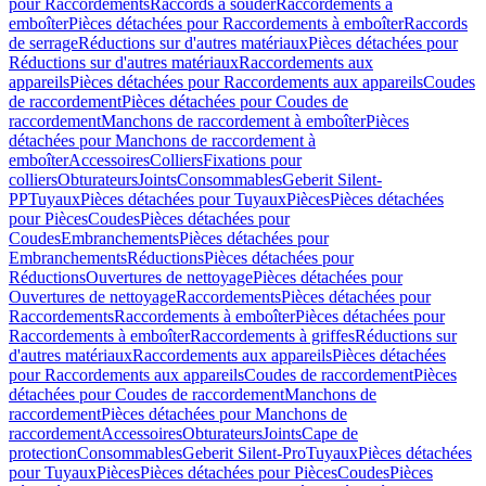
pour Raccordements
Raccords à souder
Raccordements à
emboîter
Pièces détachées pour Raccordements à emboîter
Raccords
de serrage
Réductions sur d'autres matériaux
Pièces détachées pour
Réductions sur d'autres matériaux
Raccordements aux
appareils
Pièces détachées pour Raccordements aux appareils
Coudes
de raccordement
Pièces détachées pour Coudes de
raccordement
Manchons de raccordement à emboîter
Pièces
détachées pour Manchons de raccordement à
emboîter
Accessoires
Colliers
Fixations pour
colliers
Obturateurs
Joints
Consommables
Geberit Silent-
PP
Tuyaux
Pièces détachées pour Tuyaux
Pièces
Pièces détachées
pour Pièces
Coudes
Pièces détachées pour
Coudes
Embranchements
Pièces détachées pour
Embranchements
Réductions
Pièces détachées pour
Réductions
Ouvertures de nettoyage
Pièces détachées pour
Ouvertures de nettoyage
Raccordements
Pièces détachées pour
Raccordements
Raccordements à emboîter
Pièces détachées pour
Raccordements à emboîter
Raccordements à griffes
Réductions sur
d'autres matériaux
Raccordements aux appareils
Pièces détachées
pour Raccordements aux appareils
Coudes de raccordement
Pièces
détachées pour Coudes de raccordement
Manchons de
raccordement
Pièces détachées pour Manchons de
raccordement
Accessoires
Obturateurs
Joints
Cape de
protection
Consommables
Geberit Silent-Pro
Tuyaux
Pièces détachées
pour Tuyaux
Pièces
Pièces détachées pour Pièces
Coudes
Pièces