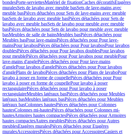
bondes
Porte-serviettes
Matériel de fixation
Caches décoratifs
Etagères
murales
Sets de lavabo avec meuble bas
Sets de lave-mains avec
meuble bas
Pièces détachées pour Sets de lave-mains avec meuble
bas
Sets de lavabo avec meuble bas
Pièces détachées pour Sets de
lavabo avec meuble bas
Sets de lavabo pour meuble avec meuble
bas
Pièces détachées pour Sets de lavabo pour meuble avec meuble
bas
Meubles de salle de bains
Meubles bas
Pièces détachées pour
Meubles bas
Pour lave-mains
Pièces détachées pour Pour lave-
mains
Pour lavabos
Pièces détachées pour Pour lavabos
Pour lavabos
doubles
Pièces détachées pour Pour lavabos doubles
Pour lavabos
pour meuble
Pièces détachées pour Pour lavabos pour meuble
Pour
lave-mains d'angle
Pièces détachées pour Pour lave-mains
d'angle
Pour lavabos d'angle
Pièces détachées pour Pour lavabos
d'angle
Plans de lavabo
Pièces détachées pour Plans de lavabo
Pour
lavabo à poser en forme de coupelle
Pièces détachées pour Pour
lavabo à poser en forme de coupelle
Pour lavabo à poser
rectangulaire
Pièces détachées pour Pour lavabo à poser
rectangulaire
Meubles latéraux bas
Pièces détachées pour Meubles
latéraux bas
Meubles latéraux bas
Pièces détachées pour Meubles
latéraux bas
Colonnes hautes
Pièces détachées pour Colonnes
hautes
Colonnes mi-hautes
Pièces détachées pour Colonnes mi-
hautes
Armoires hautes compactes
Pièces détachées pour Armoires
hautes compactes
Autres meubles
Pièces détachées pour Autres
meubles
Etagères murales
Pièces détachées pour Etagères
murales
Accessoires
Pièces détachées pour Accessoires
Casiers et