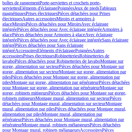
boîtes de rangement
Porte-serviettes et crochets porte-
serviettes
Eléments d'éclairage
Poignées
Jeux de pieds
Tableaux
magnétiques
Prises électriques
Pièces détachées pour Prises
électriques
Autres accessoires
Miroirs et armoires à
glace
Miroirs
Pièces détachées pour Miroirs
Avec éclairage
intégrée
Pièces détachées pour Avec éclairage intégrée
Armoires à
glace
Pièces détachées pour Armoires à glace
Avec éclairage
intégrée
Pièces détachées pour Avec éclairage intégrée
Sans éclairage
intégré
Pièces détachées pour Sans éclairage
intégré
Accessoires
Eléments d'éclairage
Poignées
Autres
accessoires
Prises électriques
Robinetteries
Robinetteries de
lavabo
Pièces détachées pour Robinetteries de lavabo
Montage sur
gorge, alimentation sur secteur
Pièces détachées pour Montage sur
gorge, alimentation sur secteur
Montage sur gorge, alimentation par
piles
Pièces détachées pour Montage sur gorge, alimentation par
piles
Montage sur gorge, alimentation par générateur
Pièces détachées
pour Montage sur gorge, alimentation par générateur
Montage sur
gorge, robinets mitigeurs
Pièces détachées pour Montage sur gorge,
robinets mitigeurs
Montage mural, alimentation sur secteur
Pièces
détachées pour Montage mural, alimentation sur secteur
Montage
mural, alimentation par piles
Pièces détachées pour Montage mural,
alimentation par piles
Montage mural, alimentation par
générateur
Pièces détachées pour Montage mural, alimentation par
générateur
Montage mural, robinets mélangeurs
Pièces détachées
pour Montage mural, robinets mélangeurs
Accessoires
Pièces