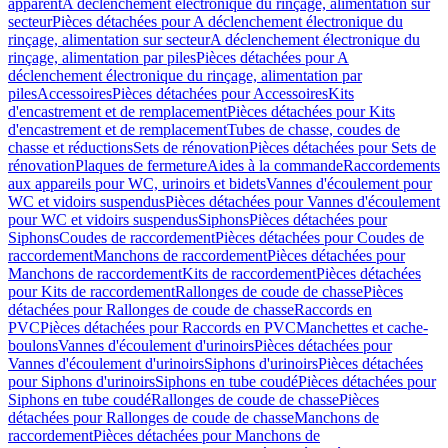
apparent
A déclenchement électronique du rinçage, alimentation sur
secteur
Pièces détachées pour A déclenchement électronique du
rinçage, alimentation sur secteur
A déclenchement électronique du
rinçage, alimentation par piles
Pièces détachées pour A
déclenchement électronique du rinçage, alimentation par
piles
Accessoires
Pièces détachées pour Accessoires
Kits
d'encastrement et de remplacement
Pièces détachées pour Kits
d'encastrement et de remplacement
Tubes de chasse, coudes de
chasse et réductions
Sets de rénovation
Pièces détachées pour Sets de
rénovation
Plaques de fermeture
Aides à la commande
Raccordements
aux appareils pour WC, urinoirs et bidets
Vannes d'écoulement pour
WC et vidoirs suspendus
Pièces détachées pour Vannes d'écoulement
pour WC et vidoirs suspendus
Siphons
Pièces détachées pour
Siphons
Coudes de raccordement
Pièces détachées pour Coudes de
raccordement
Manchons de raccordement
Pièces détachées pour
Manchons de raccordement
Kits de raccordement
Pièces détachées
pour Kits de raccordement
Rallonges de coude de chasse
Pièces
détachées pour Rallonges de coude de chasse
Raccords en
PVC
Pièces détachées pour Raccords en PVC
Manchettes et cache-
boulons
Vannes d'écoulement d'urinoirs
Pièces détachées pour
Vannes d'écoulement d'urinoirs
Siphons d'urinoirs
Pièces détachées
pour Siphons d'urinoirs
Siphons en tube coudé
Pièces détachées pour
Siphons en tube coudé
Rallonges de coude de chasse
Pièces
détachées pour Rallonges de coude de chasse
Manchons de
raccordement
Pièces détachées pour Manchons de