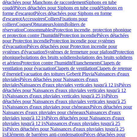
détachées pour Manchons de raccordement
Siphons en tube
coudé
Pièces détachées pour Siphons en tube coudé
Siphons en
forme d'escargot
Pièces détachées pour Siphons en forme
d'escargot
Accessoires
Colliers
Fixations pour
colliers
Coques
Obturateurs
Joints
Boîtiers de
réservation
Consommables
Protection incendie, protection phonique
et protection contre l'humidité
Protection incendie
Pièces détachées
pour Protection incendie
Protection incendie pour systèmes
d'évacuation
Pièces détachées pour Protection incendie pour
systèmes d'évacuation
Systèmes de fermeture pour plafond
Protection
phonique
Isolations des bruits solidiens
Isolations des bruits solidiens
et aériens
Protection contre l'humidité
Etanchements
Clapets de
ventilation pour évacuation
Clapets de ventilation
Clapets de retenue
d’énergie
Evacuation des toitures Geberit Pluvia
Naissances d'eaux
pluviales
Pièces détachées pour Naissances d'eaux
pluviales
Naissances d'eaux pluviales verticales jusqu'à 12 l/s
Pièces
détachées pour Naissances d'eaux pluviales verticales jusqu'à 12
l/s
Naissances d'eaux pluviales verticales jusqu'à 25 l/s
Pièces
détachées pour Naissances d'eaux pluviales verticales jusqu'à 25
l/s
Naissances d'eaux pluviales pour chéneaux
Pièces détachées pour
Naissances d'eaux pluviales pour chéneaux
Naissances d'eaux
pluviales jusqu'à 12 l/s
Pièces détachées pour Naissances d'eaux
pluviales jusqu'à 12 l/s
Naissances d'eaux pluviales jusqu'à 25
l/s
Pièces détachées pour Naissances d'eaux pluviales jusqu'à 25
l/s
Eléments de barrières anti-condensation
Pièces détachées pour