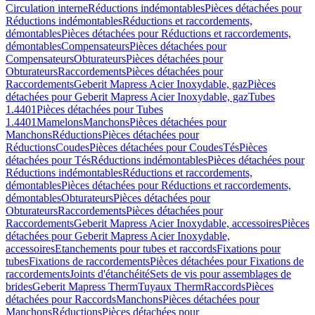
Circulation interne
Réductions indémontables
Pièces détachées pour
Réductions indémontables
Réductions et raccordements,
démontables
Pièces détachées pour Réductions et raccordements,
démontables
Compensateurs
Pièces détachées pour
Compensateurs
Obturateurs
Pièces détachées pour
Obturateurs
Raccordements
Pièces détachées pour
Raccordements
Geberit Mapress Acier Inoxydable, gaz
Pièces
détachées pour Geberit Mapress Acier Inoxydable, gaz
Tubes
1.4401
Pièces détachées pour Tubes
1.4401
Mamelons
Manchons
Pièces détachées pour
Manchons
Réductions
Pièces détachées pour
Réductions
Coudes
Pièces détachées pour Coudes
Tés
Pièces
détachées pour Tés
Réductions indémontables
Pièces détachées pour
Réductions indémontables
Réductions et raccordements,
démontables
Pièces détachées pour Réductions et raccordements,
démontables
Obturateurs
Pièces détachées pour
Obturateurs
Raccordements
Pièces détachées pour
Raccordements
Geberit Mapress Acier Inoxydable, accessoires
Pièces
détachées pour Geberit Mapress Acier Inoxydable,
accessoires
Etanchements pour tubes et raccords
Fixations pour
tubes
Fixations de raccordements
Pièces détachées pour Fixations de
raccordements
Joints d'étanchéité
Sets de vis pour assemblages de
brides
Geberit Mapress Therm
Tuyaux Therm
Raccords
Pièces
détachées pour Raccords
Manchons
Pièces détachées pour
Manchons
Réductions
Pièces détachées pour