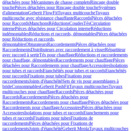
détachées pour Mécanismes de chasse complets
Rinçage double
touche
Pièces détachées pour Rinçage double touche
Systèmes
d'alimentation
Geberit FlowFit
Tuyaux multicouche
Tuyaux
multicouche avec résistance chauffante
Raccords
Pièces détachées
pour Raccords
Manchons
Réductions
Coudes
Tés
Circulation
interne
Pièces détachées pour Circulation interne
Réductions
indémontables
Réductions et raccords, démontables
Pièces détachées
pour Réductions et raccords,
démontables
Obturateurs
Raccordements
Pièces détachées pour
Raccordements
Distributeurs avec raccordement à visser
Répartiteur
avec raccord à sertir
Tés pour chauffage
Réductions et raccordements
pour chauffage, démontables
Raccordements pour chauffage
Pièces
détachées pour Raccordements pour chauffage
Accessoires
Isolations
pour tubes et raccords
Etanchéités pour tubes et raccords
Etanchéités
pour raccords
Fixations pour tubes
Fixations pour
raccordements
Joints d'étanchéité
Sets de vis pour assemblages à
bride
Consommables
Geberit PushFit
Tuyaux multicouches
Tuyaux
multicouches pour chauffage
Raccords
Pièces détachées pour
Raccords
Raccordements
Pièces détachées pour
Raccordements
Raccordements pour chauffage
Pièces détachées pour
Raccordements pour chauffage
Accessoires
Pièces détachées pour
Accessoires
Isolations pour tubes et raccords
Etanchements pour
tubes et raccords
Fixations pour tubes
Fixations de
raccordements
Pièces détachées pour Fixations de
raccordements
Joints d'étanchéité
Geberit Mepla
Tuyaux multicouches