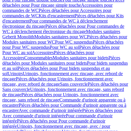
détachées pour Pour rinçage simple touche
Accessoires pour
commandes de WC
Pièces détachées pour Accessoires pour
commandes de WC
Kits d'encastrement
Pièces détachées pour Kits
d'encastrement
Pour commandes de WC à déclenchement
électronique du rinçage
Pièces détachées pour Pour commandes de
WC à déclenchement électronique du rinçage
Modules sanitaires
Geberit Monolith
Modules sanitaires pour WC
Pièces détachées pour
Modules sanitaires pour WC
Pour WC suspendus
Pièces détachées
pour Pour WC suspendus
Pour WC au sol
Pièces détachées pour
Pour WC au sol
Accessoires
Pièces détachées pour
Accessoires
Consommables
Modules sanitaires pour bidets
Pièces
détachées pour Modules sanitaires pour bidets
Pour bidets suspendus
et au sol
Pièces détachées pour Pour bidets suspendus et au
sol
Urinoirs
Urinoirs, fonctionnement avec rinçage, avec rebord de
rinçage
Pièces détachées pour Urinoirs, fonctionnement avec
rinçage, avec rebord de rinçage
Sans couvercle
Pièces détachées pour
Sans couvercle
Urinoirs, fonctionnement avec rinçage, sans rebord
de rinçage
Pièces détachées pour Urinoirs, fonctionnement avec
rinçage, sans rebord de rinçage
Commande d'urinoir apparente ou à
encastrer
Pièces détachées pour Commande d'urinoir apparente ou à
encastrer
Avec commande d'urinoir intégrée
Pièces détachées pour
Avec commande d'urinoir intégrée
Pour commande d'urinoir
intégrée
Pièces détachées pour Pour commande d'urinoir
intégrée
Urinoirs, fonctionnement avec rinçage, avec / pour