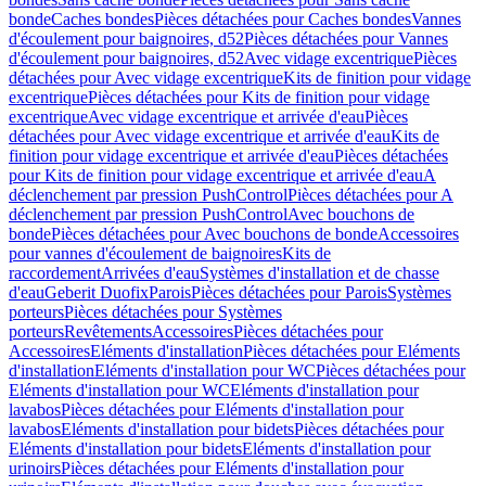
bonde
Caches bondes
Pièces détachées pour Caches bondes
Vannes
d'écoulement pour baignoires, d52
Pièces détachées pour Vannes
d'écoulement pour baignoires, d52
Avec vidage excentrique
Pièces
détachées pour Avec vidage excentrique
Kits de finition pour vidage
excentrique
Pièces détachées pour Kits de finition pour vidage
excentrique
Avec vidage excentrique et arrivée d'eau
Pièces
détachées pour Avec vidage excentrique et arrivée d'eau
Kits de
finition pour vidage excentrique et arrivée d'eau
Pièces détachées
pour Kits de finition pour vidage excentrique et arrivée d'eau
A
déclenchement par pression PushControl
Pièces détachées pour A
déclenchement par pression PushControl
Avec bouchons de
bonde
Pièces détachées pour Avec bouchons de bonde
Accessoires
pour vannes d'écoulement de baignoires
Kits de
raccordement
Arrivées d'eau
Systèmes d'installation et de chasse
d'eau
Geberit Duofix
Parois
Pièces détachées pour Parois
Systèmes
porteurs
Pièces détachées pour Systèmes
porteurs
Revêtements
Accessoires
Pièces détachées pour
Accessoires
Eléments d'installation
Pièces détachées pour Eléments
d'installation
Eléments d'installation pour WC
Pièces détachées pour
Eléments d'installation pour WC
Eléments d'installation pour
lavabos
Pièces détachées pour Eléments d'installation pour
lavabos
Eléments d'installation pour bidets
Pièces détachées pour
Eléments d'installation pour bidets
Eléments d'installation pour
urinoirs
Pièces détachées pour Eléments d'installation pour