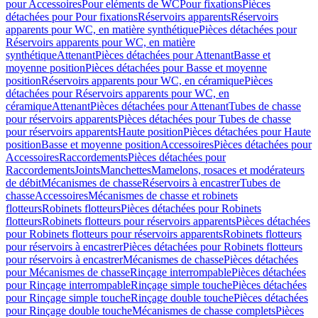
pour Accessoires
Pour eléments de WC
Pour fixations
Pièces
détachées pour Pour fixations
Réservoirs apparents
Réservoirs
apparents pour WC, en matière synthétique
Pièces détachées pour
Réservoirs apparents pour WC, en matière
synthétique
Attenant
Pièces détachées pour Attenant
Basse et
moyenne position
Pièces détachées pour Basse et moyenne
position
Réservoirs apparents pour WC, en céramique
Pièces
détachées pour Réservoirs apparents pour WC, en
céramique
Attenant
Pièces détachées pour Attenant
Tubes de chasse
pour réservoirs apparents
Pièces détachées pour Tubes de chasse
pour réservoirs apparents
Haute position
Pièces détachées pour Haute
position
Basse et moyenne position
Accessoires
Pièces détachées pour
Accessoires
Raccordements
Pièces détachées pour
Raccordements
Joints
Manchettes
Mamelons, rosaces et modérateurs
de débit
Mécanismes de chasse
Réservoirs à encastrer
Tubes de
chasse
Accessoires
Mécanismes de chasse et robinets
flotteurs
Robinets flotteurs
Pièces détachées pour Robinets
flotteurs
Robinets flotteurs pour réservoirs apparents
Pièces détachées
pour Robinets flotteurs pour réservoirs apparents
Robinets flotteurs
pour réservoirs à encastrer
Pièces détachées pour Robinets flotteurs
pour réservoirs à encastrer
Mécanismes de chasse
Pièces détachées
pour Mécanismes de chasse
Rinçage interrompable
Pièces détachées
pour Rinçage interrompable
Rinçage simple touche
Pièces détachées
pour Rinçage simple touche
Rinçage double touche
Pièces détachées
pour Rinçage double touche
Mécanismes de chasse complets
Pièces