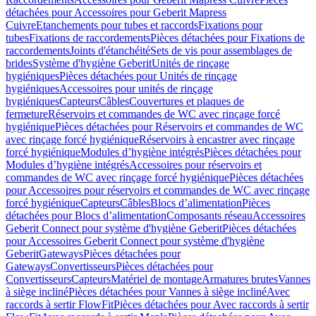
détachées pour Accessoires pour Geberit Mapress
Cuivre
Etanchements pour tubes et raccords
Fixations pour
tubes
Fixations de raccordements
Pièces détachées pour Fixations de
raccordements
Joints d'étanchéité
Sets de vis pour assemblages de
brides
Système d'hygiène Geberit
Unités de rinçage
hygiéniques
Pièces détachées pour Unités de rinçage
hygiéniques
Accessoires pour unités de rinçage
hygiéniques
Capteurs
Câbles
Couvertures et plaques de
fermeture
Réservoirs et commandes de WC avec rinçage forcé
hygiénique
Pièces détachées pour Réservoirs et commandes de WC
avec rinçage forcé hygiénique
Réservoirs à encastrer avec rinçage
forcé hygiénique
Modules d’hygiène intégrés
Pièces détachées pour
Modules d’hygiène intégrés
Accessoires pour réservoirs et
commandes de WC avec rinçage forcé hygiénique
Pièces détachées
pour Accessoires pour réservoirs et commandes de WC avec rinçage
forcé hygiénique
Capteurs
Câbles
Blocs d’alimentation
Pièces
détachées pour Blocs d’alimentation
Composants réseau
Accessoires
Geberit Connect pour système d'hygiène Geberit
Pièces détachées
pour Accessoires Geberit Connect pour système d'hygiène
Geberit
Gateways
Pièces détachées pour
Gateways
Convertisseurs
Pièces détachées pour
Convertisseurs
Capteurs
Matériel de montage
Armatures brutes
Vannes
à siège incliné
Pièces détachées pour Vannes à siège incliné
Avec
raccords à sertir FlowFit
Pièces détachées pour Avec raccords à sertir