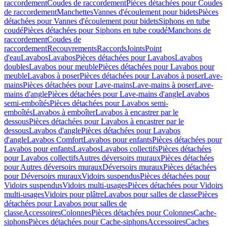
raccordement
Coudes de raccordement
Pièces détachées pour Coudes
de raccordement
Manchettes
Vannes d'écoulement pour bidets
Pièces
détachées pour Vannes d'écoulement pour bidets
Siphons en tube
coudé
Pièces détachées pour Siphons en tube coudé
Manchons de
raccordement
Coudes de
raccordement
Recouvrements
Raccords
Joints
Point
d'eau
Lavabos
Lavabos
Pièces détachées pour Lavabos
Lavabos
doubles
Lavabos pour meuble
Pièces détachées pour Lavabos pour
meuble
Lavabos à poser
Pièces détachées pour Lavabos à poser
Lave-
mains
Pièces détachées pour Lave-mains
Lave-mains à poser
Lave-
mains d'angle
Pièces détachées pour Lave-mains d'angle
Lavabos
semi-emboîtés
Pièces détachées pour Lavabos semi-
emboîtés
Lavabos à emboîter
Lavabos à encastrer par le
dessous
Pièces détachées pour Lavabos à encastrer par le
dessous
Lavabos d'angle
Pièces détachées pour Lavabos
d'angle
Lavabos Comfort
Lavabos pour enfants
Pièces détachées pour
Lavabos pour enfants
Lavabos
Lavabos collectifs
Pièces détachées
pour Lavabos collectifs
Autres déversoirs muraux
Pièces détachées
pour Autres déversoirs muraux
Déversoirs muraux
Pièces détachées
pour Déversoirs muraux
Vidoirs suspendus
Pièces détachées pour
Vidoirs suspendus
Vidoirs multi-usages
Pièces détachées pour Vidoirs
multi-usages
Vidoirs pour plâtre
Lavabos pour salles de classe
Pièces
détachées pour Lavabos pour salles de
classe
Accessoires
Colonnes
Pièces détachées pour Colonnes
Cache-
siphons
Pièces détachées pour Cache-siphons
Accessoires
Caches