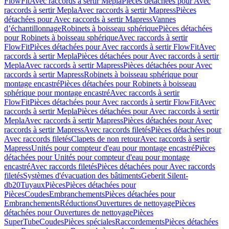
FlowFit
Avec raccords à sertir Mepla
Pièces détachées pour Avec
raccords à sertir Mepla
Avec raccords à sertir Mapress
Pièces
détachées pour Avec raccords à sertir Mapress
Vannes
d’échantillonnage
Robinets à boisseau sphérique
Pièces détachées
pour Robinets à boisseau sphérique
Avec raccords à sertir
FlowFit
Pièces détachées pour Avec raccords à sertir FlowFit
Avec
raccords à sertir Mepla
Pièces détachées pour Avec raccords à sertir
Mepla
Avec raccords à sertir Mapress
Pièces détachées pour Avec
raccords à sertir Mapress
Robinets à boisseau sphérique pour
montage encastré
Pièces détachées pour Robinets à boisseau
sphérique pour montage encastré
Avec raccords à sertir
FlowFit
Pièces détachées pour Avec raccords à sertir FlowFit
Avec
raccords à sertir Mepla
Pièces détachées pour Avec raccords à sertir
Mepla
Avec raccords à sertir Mapress
Pièces détachées pour Avec
raccords à sertir Mapress
Avec raccords filetés
Pièces détachées pour
Avec raccords filetés
Clapets de non retour
Avec raccords à sertir
Mapress
Unités pour compteur d'eau pour montage encastré
Pièces
détachées pour Unités pour compteur d'eau pour montage
encastré
Avec raccords filetés
Pièces détachées pour Avec raccords
filetés
Systèmes d'évacuation des bâtiments
Geberit Silent-
db20
Tuyaux
Pièces
Pièces détachées pour
Pièces
Coudes
Embranchements
Pièces détachées pour
Embranchements
Réductions
Ouvertures de nettoyage
Pièces
détachées pour Ouvertures de nettoyage
Pièces
SuperTube
Coudes
Pièces spéciales
Raccordements
Pièces détachées