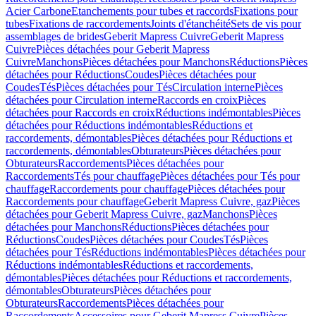
Acier Carbone
Etanchements pour tubes et raccords
Fixations pour
tubes
Fixations de raccordements
Joints d'étanchéité
Sets de vis pour
assemblages de brides
Geberit Mapress Cuivre
Geberit Mapress
Cuivre
Pièces détachées pour Geberit Mapress
Cuivre
Manchons
Pièces détachées pour Manchons
Réductions
Pièces
détachées pour Réductions
Coudes
Pièces détachées pour
Coudes
Tés
Pièces détachées pour Tés
Circulation interne
Pièces
détachées pour Circulation interne
Raccords en croix
Pièces
détachées pour Raccords en croix
Réductions indémontables
Pièces
détachées pour Réductions indémontables
Réductions et
raccordements, démontables
Pièces détachées pour Réductions et
raccordements, démontables
Obturateurs
Pièces détachées pour
Obturateurs
Raccordements
Pièces détachées pour
Raccordements
Tés pour chauffage
Pièces détachées pour Tés pour
chauffage
Raccordements pour chauffage
Pièces détachées pour
Raccordements pour chauffage
Geberit Mapress Cuivre, gaz
Pièces
détachées pour Geberit Mapress Cuivre, gaz
Manchons
Pièces
détachées pour Manchons
Réductions
Pièces détachées pour
Réductions
Coudes
Pièces détachées pour Coudes
Tés
Pièces
détachées pour Tés
Réductions indémontables
Pièces détachées pour
Réductions indémontables
Réductions et raccordements,
démontables
Pièces détachées pour Réductions et raccordements,
démontables
Obturateurs
Pièces détachées pour
Obturateurs
Raccordements
Pièces détachées pour
Raccordements
Accessoires pour Geberit Mapress Cuivre
Pièces