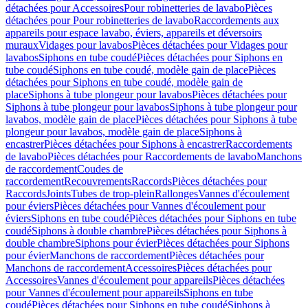
détachées pour Accessoires
Pour robinetteries de lavabo
Pièces
détachées pour Pour robinetteries de lavabo
Raccordements aux
appareils pour espace lavabo, éviers, appareils et déversoirs
muraux
Vidages pour lavabos
Pièces détachées pour Vidages pour
lavabos
Siphons en tube coudé
Pièces détachées pour Siphons en
tube coudé
Siphons en tube coudé, modèle gain de place
Pièces
détachées pour Siphons en tube coudé, modèle gain de
place
Siphons à tube plongeur pour lavabos
Pièces détachées pour
Siphons à tube plongeur pour lavabos
Siphons à tube plongeur pour
lavabos, modèle gain de place
Pièces détachées pour Siphons à tube
plongeur pour lavabos, modèle gain de place
Siphons à
encastrer
Pièces détachées pour Siphons à encastrer
Raccordements
de lavabo
Pièces détachées pour Raccordements de lavabo
Manchons
de raccordement
Coudes de
raccordement
Recouvrements
Raccords
Pièces détachées pour
Raccords
Joints
Tubes de trop-plein
Rallonges
Vannes d'écoulement
pour éviers
Pièces détachées pour Vannes d'écoulement pour
éviers
Siphons en tube coudé
Pièces détachées pour Siphons en tube
coudé
Siphons à double chambre
Pièces détachées pour Siphons à
double chambre
Siphons pour évier
Pièces détachées pour Siphons
pour évier
Manchons de raccordement
Pièces détachées pour
Manchons de raccordement
Accessoires
Pièces détachées pour
Accessoires
Vannes d'écoulement pour appareils
Pièces détachées
pour Vannes d'écoulement pour appareils
Siphons en tube
coudé
Pièces détachées pour Siphons en tube coudé
Siphons à