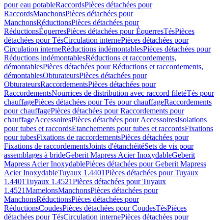
pour eau potable
Raccords
Pièces détachées pour
Raccords
Manchons
Pièces détachées pour
Manchons
Réductions
Pièces détachées pour
Réductions
Équerres
Pièces détachées pour Équerres
Tés
Pièces
détachées pour Tés
Circulation interne
Pièces détachées pour
Circulation interne
Réductions indémontables
Pièces détachées pour
Réductions indémontables
Réductions et raccordements,
démontables
Pièces détachées pour Réductions et raccordements,
démontables
Obturateurs
Pièces détachées pour
Obturateurs
Raccordements
Pièces détachées pour
Raccordements
Nourrices de distribution avec raccord fileté
Tés pour
chauffage
Pièces détachées pour Tés pour chauffage
Raccordements
pour chauffage
Pièces détachées pour Raccordements pour
chauffage
Accessoires
Pièces détachées pour Accessoires
Isolations
pour tubes et raccords
Etanchements pour tubes et raccords
Fixations
pour tubes
Fixations de raccordements
Pièces détachées pour
Fixations de raccordements
Joints d'étanchéité
Sets de vis pour
assemblages à bride
Geberit Mapress Acier Inoxydable
Geberit
Mapress Acier Inoxydable
Pièces détachées pour Geberit Mapress
Acier Inoxydable
Tuyaux 1.4401
Pièces détachées pour Tuyaux
1.4401
Tuyaux 1.4521
Pièces détachées pour Tuyaux
1.4521
Mamelons
Manchons
Pièces détachées pour
Manchons
Réductions
Pièces détachées pour
Réductions
Coudes
Pièces détachées pour Coudes
Tés
Pièces
détachées pour Tés
Circulation interne
Pièces détachées pour