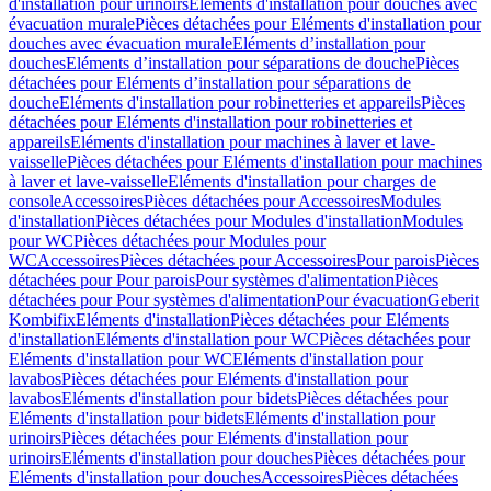
d'installation pour urinoirs
Eléments d'installation pour douches avec
évacuation murale
Pièces détachées pour Eléments d'installation pour
douches avec évacuation murale
Eléments d’installation pour
douches
Eléments d’installation pour séparations de douche
Pièces
détachées pour Eléments d’installation pour séparations de
douche
Eléments d'installation pour robinetteries et appareils
Pièces
détachées pour Eléments d'installation pour robinetteries et
appareils
Eléments d'installation pour machines à laver et lave-
vaisselle
Pièces détachées pour Eléments d'installation pour machines
à laver et lave-vaisselle
Eléments d'installation pour charges de
console
Accessoires
Pièces détachées pour Accessoires
Modules
d'installation
Pièces détachées pour Modules d'installation
Modules
pour WC
Pièces détachées pour Modules pour
WC
Accessoires
Pièces détachées pour Accessoires
Pour parois
Pièces
détachées pour Pour parois
Pour systèmes d'alimentation
Pièces
détachées pour Pour systèmes d'alimentation
Pour évacuation
Geberit
Kombifix
Eléments d'installation
Pièces détachées pour Eléments
d'installation
Eléments d'installation pour WC
Pièces détachées pour
Eléments d'installation pour WC
Eléments d'installation pour
lavabos
Pièces détachées pour Eléments d'installation pour
lavabos
Eléments d'installation pour bidets
Pièces détachées pour
Eléments d'installation pour bidets
Eléments d'installation pour
urinoirs
Pièces détachées pour Eléments d'installation pour
urinoirs
Eléments d'installation pour douches
Pièces détachées pour
Eléments d'installation pour douches
Accessoires
Pièces détachées