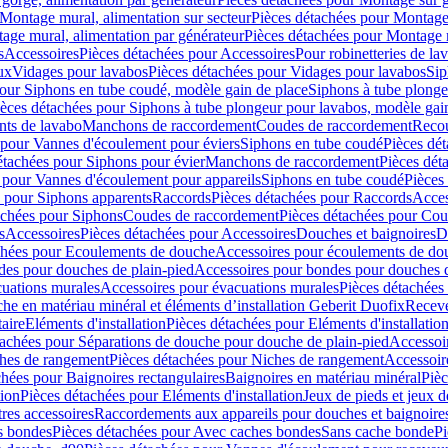
Montage mural, alimentation sur secteur
Pièces détachées pour Montage 
age mural, alimentation par générateur
Pièces détachées pour Montage m
s
Accessoires
Pièces détachées pour Accessoires
Pour robinetteries de la
ux
Vidages pour lavabos
Pièces détachées pour Vidages pour lavabos
Sip
our Siphons en tube coudé, modèle gain de place
Siphons à tube plonge
ièces détachées pour Siphons à tube plongeur pour lavabos, modèle gai
nts de lavabo
Manchons de raccordement
Coudes de raccordement
Reco
 pour Vannes d'écoulement pour éviers
Siphons en tube coudé
Pièces dé
étachées pour Siphons pour évier
Manchons de raccordement
Pièces dét
 pour Vannes d'écoulement pour appareils
Siphons en tube coudé
Pièces
s pour Siphons apparents
Raccords
Pièces détachées pour Raccords
Acces
achées pour Siphons
Coudes de raccordement
Pièces détachées pour Co
s
Accessoires
Pièces détachées pour Accessoires
Douches et baignoires
D
chées pour Ecoulements de douche
Accessoires pour écoulements de do
des pour douches de plain-pied
Accessoires pour bondes pour douches d
cuations murales
Accessoires pour évacuations murales
Pièces détachées
e en matériau minéral et éléments d’installation Geberit Duofix
Receve
aire
Eléments d'installation
Pièces détachées pour Eléments d'installatio
tachées pour Séparations de douche pour douche de plain-pied
Accessoi
hes de rangement
Pièces détachées pour Niches de rangement
Accessoir
chées pour Baignoires rectangulaires
Baignoires en matériau minéral
Pièc
tion
Pièces détachées pour Eléments d'installation
Jeux de pieds et jeux d
res accessoires
Raccordements aux appareils pour douches et baignoire
s bondes
Pièces détachées pour Avec caches bondes
Sans cache bonde
Pi