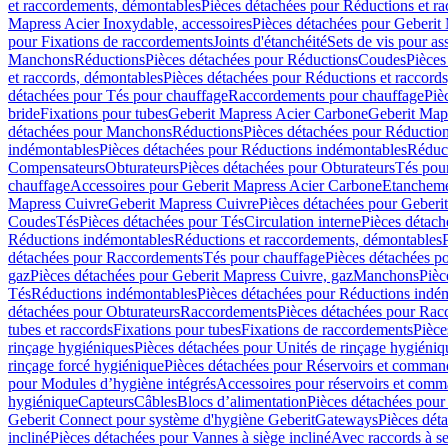
et raccordements, démontables
Pièces détachées pour Réductions et r
Mapress Acier Inoxydable, accessoires
Pièces détachées pour Geberit 
pour Fixations de raccordements
Joints d'étanchéité
Sets de vis pour a
Manchons
Réductions
Pièces détachées pour Réductions
Coudes
Pièces
et raccords, démontables
Pièces détachées pour Réductions et raccord
détachées pour Tés pour chauffage
Raccordements pour chauffage
Piè
bride
Fixations pour tubes
Geberit Mapress Acier Carbone
Geberit Map
détachées pour Manchons
Réductions
Pièces détachées pour Réductio
indémontables
Pièces détachées pour Réductions indémontables
Réduct
Compensateurs
Obturateurs
Pièces détachées pour Obturateurs
Tés pou
chauffage
Accessoires pour Geberit Mapress Acier Carbone
Etanchemen
Mapress Cuivre
Geberit Mapress Cuivre
Pièces détachées pour Geberi
Coudes
Tés
Pièces détachées pour Tés
Circulation interne
Pièces détach
Réductions indémontables
Réductions et raccordements, démontables
détachées pour Raccordements
Tés pour chauffage
Pièces détachées p
gaz
Pièces détachées pour Geberit Mapress Cuivre, gaz
Manchons
Pièc
Tés
Réductions indémontables
Pièces détachées pour Réductions indé
détachées pour Obturateurs
Raccordements
Pièces détachées pour Rac
tubes et raccords
Fixations pour tubes
Fixations de raccordements
Pièce
rinçage hygiéniques
Pièces détachées pour Unités de rinçage hygiéniq
rinçage forcé hygiénique
Pièces détachées pour Réservoirs et comman
pour Modules d’hygiène intégrés
Accessoires pour réservoirs et com
hygiénique
Capteurs
Câbles
Blocs d’alimentation
Pièces détachées pour
Geberit Connect pour système d'hygiène Geberit
Gateways
Pièces dét
incliné
Pièces détachées pour Vannes à siège incliné
Avec raccords à se