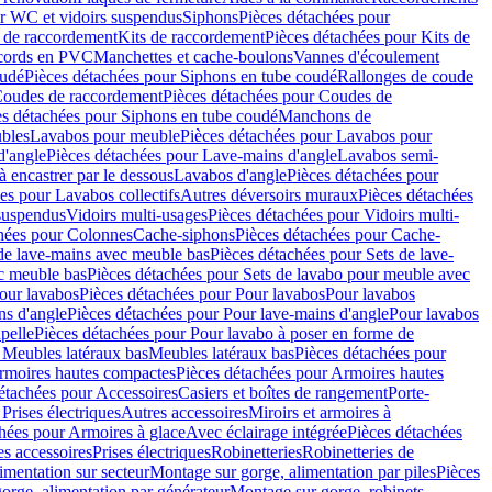
r WC et vidoirs suspendus
Siphons
Pièces détachées pour
 de raccordement
Kits de raccordement
Pièces détachées pour Kits de
ccords en PVC
Manchettes et cache-boulons
Vannes d'écoulement
oudé
Pièces détachées pour Siphons en tube coudé
Rallonges de coude
oudes de raccordement
Pièces détachées pour Coudes de
es détachées pour Siphons en tube coudé
Manchons de
bles
Lavabos pour meuble
Pièces détachées pour Lavabos pour
d'angle
Pièces détachées pour Lave-mains d'angle
Lavabos semi-
 encastrer par le dessous
Lavabos d'angle
Pièces détachées pour
es pour Lavabos collectifs
Autres déversoirs muraux
Pièces détachées
 suspendus
Vidoirs multi-usages
Pièces détachées pour Vidoirs multi-
hées pour Colonnes
Cache-siphons
Pièces détachées pour Cache-
de lave-mains avec meuble bas
Pièces détachées pour Sets de lave-
c meuble bas
Pièces détachées pour Sets de lavabo pour meuble avec
our lavabos
Pièces détachées pour Pour lavabos
Pour lavabos
ns d'angle
Pièces détachées pour Pour lave-mains d'angle
Pour lavabos
pelle
Pièces détachées pour Pour lavabo à poser en forme de
 Meubles latéraux bas
Meubles latéraux bas
Pièces détachées pour
rmoires hautes compactes
Pièces détachées pour Armoires hautes
étachées pour Accessoires
Casiers et boîtes de rangement
Porte-
Prises électriques
Autres accessoires
Miroirs et armoires à
hées pour Armoires à glace
Avec éclairage intégrée
Pièces détachées
es accessoires
Prises électriques
Robinetteries
Robinetteries de
imentation sur secteur
Montage sur gorge, alimentation par piles
Pièces
orge, alimentation par générateur
Montage sur gorge, robinets