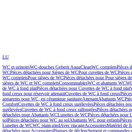
LU
WC et urinoirs
WC-douches Geberit AquaClean
WC complets
Pièces 
WC
Pièces détachées pour Sièges de WC
Pour cuvettes de WC
Pièces 
WC complets
Pour sièges de WC
Pièces détachées pour Pour sièges 
sièges de WC et WC complets
Consommables
WC et abattants WC
WC
de WC à fond plat
Pièces détachées pour Cuvettes de WC à fond plat
fond creux pour réservoir attenant
Cuvettes de WC à fond creux
Pièce
apparents pour WC, en céramique sanitaire
Attenant
Abattants WC
Piè
Comfort
Cuvettes de WC à fond creux surélevées
Pièces détachées po
surélevées
Cuvettes de WC à fond creux rallongées
Pièces détachées p
détachées pour Abattants WC
Lunettes de WC
Pièces détachées pour 
sol
Pièces détachées pour WC au sol
Abattants WC pour enfants
Pièces
Lunettes de WC
WC plain-pied
Avec rinçage
Accessoires
Matériel de f
détachées pour Accessoires
Plaques de déclenchement et commandes