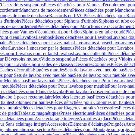
C et vidoirs suspendus
Pièces détachées pour Vannes d'écoulement pou
ccordement
Manchons de raccordement
Pièces détachées pour Manchons
longes de coude de chasse
Raccords en PVC
Pièces détachées pour Ra
s d'urinoirs
Pièces détachées pour Siphons d'urinoirs
Siphons en tube c
ns de raccordement
Pièces détachées pour Manchons de raccordement
C
chées pour Vannes d'écoulement pour bidets
Siphons en tube coudé
Pièc
Point d'eau
Lavabos
Lavabos
Pièces détachées pour Lavabos
Lavabos dou
ains
Pièces détachées pour Lave-mains
Lave-mains à poser
Lave-mains 
oîter
Lavabos à encastrer par le dessous
Pièces détachées pour Lavabos à
ées pour Lavabos pour enfants
Lavabos
Lavabos collectifs
Pièces détaché
our Déversoirs muraux
Vidoirs suspendus
Pièces détachées pour Vidoirs
es pour Lavabos pour salles de classe
Accessoires
Colonnes
Pièces détac
Caches décoratifs
Etagères murales
Sets de lavabo avec meuble bas
Sets 
es pour Sets de lavabo avec meuble bas
Sets de lavabo pour meuble ave
ur Meubles bas
Pour lave-mains
Pièces détachées pour Pour lave-mains
P
r meuble
Pièces détachées pour Pour lavabos pour meuble
Pour lave-mai
ces détachées pour Plans de lavabo
Pour lavabo à poser en forme de cou
lavabo à poser rectangulaire
Meubles latéraux bas
Pièces détachées pour
 hautes
Colonnes mi-hautes
Pièces détachées pour Colonnes mi-hautes
A
res murales
Pièces détachées pour Etagères murales
Accessoires
Pièces d
x de pieds
Tableaux magnétiques
Prises électriques
Pièces détachées pour 
es détachées pour Avec éclairage intégrée
Armoires à glace
Pièces détac
ur Sans éclairage intégré
Accessoires
Eléments d'éclairage
Poignées
Autr
e, alimentation sur secteur
Pièces détachées pour Montage sur gorge, al
gorge, alimentation par générateur
Pièces détachées pour Montage sur g