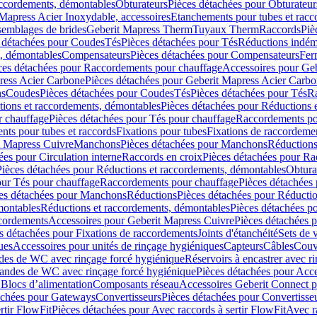
accordements, démontables
Obturateurs
Pièces détachées pour Obturateur
Mapress Acier Inoxydable, accessoires
Etanchements pour tubes et racc
ssemblages de brides
Geberit Mapress Therm
Tuyaux Therm
Raccords
Piè
 détachées pour Coudes
Tés
Pièces détachées pour Tés
Réductions indém
s, démontables
Compensateurs
Pièces détachées pour Compensateurs
Fer
ces détachées pour Raccordements pour chauffage
Accessoires pour Ge
ress Acier Carbone
Pièces détachées pour Geberit Mapress Acier Carb
ns
Coudes
Pièces détachées pour Coudes
Tés
Pièces détachées pour Tés
Ra
ions et raccordements, démontables
Pièces détachées pour Réductions 
r chauffage
Pièces détachées pour Tés pour chauffage
Raccordements po
ts pour tubes et raccords
Fixations pour tubes
Fixations de raccordeme
t Mapress Cuivre
Manchons
Pièces détachées pour Manchons
Réduction
ées pour Circulation interne
Raccords en croix
Pièces détachées pour Ra
Pièces détachées pour Réductions et raccordements, démontables
Obtura
our Tés pour chauffage
Raccordements pour chauffage
Pièces détachées
es détachées pour Manchons
Réductions
Pièces détachées pour Réducti
montables
Réductions et raccordements, démontables
Pièces détachées p
cordements
Accessoires pour Geberit Mapress Cuivre
Pièces détachées 
s détachées pour Fixations de raccordements
Joints d'étanchéité
Sets de 
ues
Accessoires pour unités de rinçage hygiéniques
Capteurs
Câbles
Couve
des de WC avec rinçage forcé hygiénique
Réservoirs à encastrer avec r
mandes de WC avec rinçage forcé hygiénique
Pièces détachées pour Acc
 Blocs d’alimentation
Composants réseau
Accessoires Geberit Connect p
achées pour Gateways
Convertisseurs
Pièces détachées pour Convertisse
rtir FlowFit
Pièces détachées pour Avec raccords à sertir FlowFit
Avec r