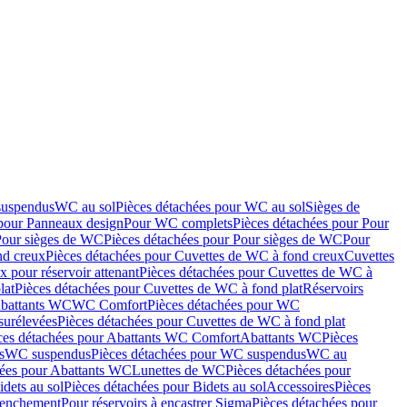
suspendus
WC au sol
Pièces détachées pour WC au sol
Sièges de
 pour Panneaux design
Pour WC complets
Pièces détachées pour Pour
Pour sièges de WC
Pièces détachées pour Pour sièges de WC
Pour
nd creux
Pièces détachées pour Cuvettes de WC à fond creux
Cuvettes
 pour réservoir attenant
Pièces détachées pour Cuvettes de WC à
lat
Pièces détachées pour Cuvettes de WC à fond plat
Réservoirs
Abattants WC
WC Comfort
Pièces détachées pour WC
surélevées
Pièces détachées pour Cuvettes de WC à fond plat
ces détachées pour Abattants WC Comfort
Abattants WC
Pièces
s
WC suspendus
Pièces détachées pour WC suspendus
WC au
hées pour Abattants WC
Lunettes de WC
Pièces détachées pour
idets au sol
Pièces détachées pour Bidets au sol
Accessoires
Pièces
clenchement
Pour réservoirs à encastrer Sigma
Pièces détachées pour