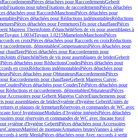
s
Raccordements
Pièces détachées pour Raccordements
Geberit
ords
Fixations pour tubes
Fixations de raccordements
Pièces détachées
ces détachées pour Raccords
Manchons
Pièces détachées pour
ontables
Pièces détachées pour Réductions indémontables
Réductions
metures
Pièces détachées pour Fermetures
Tés pour chauffage
Pièces
berit Mapress Therm
Joints d'étanchéité
Sets de vis pour assemblages à
one
Tuyaux 1.0034
Tuyaux 1.0215
Mamelons
Manchons
Pièces
ccords en croix
Pièces détachées pour Raccords en croix
Réductions
et raccordements, démontables
Compensateurs
Pièces détachées pour
ur chauffage
Pièces détachées pour Raccordements pour
nts
Joints d'étanchéité
Sets de vis pour assemblages de brides
Geberit
s
Pièces détachées pour Réductions
Coudes
Pièces détachées pour
ccords en croix
Réductions indémontables
Pièces détachées pour
teurs
Pièces détachées pour Obturateurs
Raccordements
Pièces
 pour Raccordements pour chauffage
Geberit Mapress Cuivre,
ons
Coudes
Pièces détachées pour Coudes
Tés
Pièces détachées pour
our Réductions et raccordements, démontables
Obturateurs
Pièces
pour Accessoires pour Geberit Mapress Cuivre
Etanchements pour
vis pour assemblages de brides
Système d'hygiène Geberit
Unités de
rtures et plaques de fermeture
Réservoirs et commandes de WC avec
inçage forcé hygiénique
Modules d’hygiène intégrés
Pièces détachées
essoires pour réservoirs et commandes de WC avec rinçage forcé
our système d'hygiène Geberit
Pièces détachées pour Accessoires
urs
Capteurs
Matériel de montage
Armatures brutes
Vannes à siège
accords à sertir Mepla
Pièces détachées pour Avec raccords à sertir