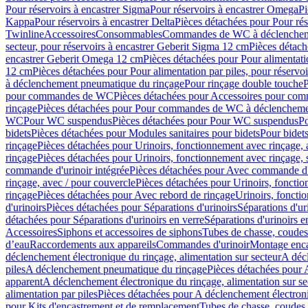
Pour réservoirs à encastrer Sigma
Pour réservoirs à encastrer Omega
Pi
Kappa
Pour réservoirs à encastrer Delta
Pièces détachées pour Pour rés
Twinline
Accessoires
Consommables
Commandes de WC à déclenchemen
secteur, pour réservoirs à encastrer Geberit Sigma 12 cm
Pièces détach
encastrer Geberit Omega 12 cm
Pièces détachées pour Pour alimentati
12 cm
Pièces détachées pour Pour alimentation par piles, pour réservo
à déclenchement pneumatique du rinçage
Pour rinçage double touche
P
pour commandes de WC
Pièces détachées pour Accessoires pour c
rinçage
Pièces détachées pour Pour commandes de WC à déclenchemen
WC
Pour WC suspendus
Pièces détachées pour Pour WC suspendus
P
bidets
Pièces détachées pour Modules sanitaires pour bidets
Pour bidets
rinçage
Pièces détachées pour Urinoirs, fonctionnement avec rinçage, 
rinçage
Pièces détachées pour Urinoirs, fonctionnement avec rinçage, 
commande d'urinoir intégrée
Pièces détachées pour Avec commande d'u
rinçage, avec / pour couvercle
Pièces détachées pour Urinoirs, fonctio
rinçage
Pièces détachées pour Avec rebord de rinçage
Urinoirs, foncti
d'urinoirs
Pièces détachées pour Séparations d'urinoirs
Séparations d'ur
détachées pour Séparations d'urinoirs en verre
Séparations d'urinoirs e
Accessoires
Siphons et accessoires de siphons
Tubes de chasse, coudes
d’eau
Raccordements aux appareils
Commandes d'urinoir
Montage enca
déclenchement électronique du rinçage, alimentation sur secteur
A décl
piles
A déclenchement pneumatique du rinçage
Pièces détachées pour
apparent
A déclenchement électronique du rinçage, alimentation sur se
alimentation par piles
Pièces détachées pour A déclenchement électroni
pour Kits d'encastrement et de remplacement
Tubes de chasse, coudes 