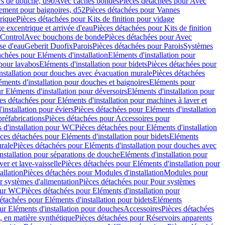
rs de douche, d90
Avec caches bondes
Pièces détachées pour Avec
ement pour baignoires, d52
Pièces détachées pour Vannes
trique
Pièces détachées pour Kits de finition pour vidage
ge excentrique et arrivée d'eau
Pièces détachées pour Kits de finition
hControl
Avec bouchons de bonde
Pièces détachées pour Avec
se d'eau
Geberit Duofix
Parois
Pièces détachées pour Parois
Systèmes
achées pour Eléments d'installation
Eléments d'installation pour
 pour lavabos
Eléments d'installation pour bidets
Pièces détachées pour
nstallation pour douches avec évacuation murale
Pièces détachées
ments d'installation pour douches et baignoires
Eléments pour
r Eléments d'installation pour déversoirs
Eléments d'installation pour
es détachées pour Eléments d'installation pour machines à laver et
installation pour éviers
Pièces détachées pour Eléments d'installation
réfabrications
Pièces détachées pour Accessoires pour
 d'installation pour WC
Pièces détachées pour Eléments d'installation
ces détachées pour Eléments d'installation pour bidets
Eléments
urale
Pièces détachées pour Eléments d'installation pour douches avec
nstallation pour séparations de douche
Eléments d'installation pour
er et lave-vaisselle
Pièces détachées pour Eléments d'installation pour
allation
Pièces détachées pour Modules d'installation
Modules pour
r systèmes d'alimentation
Pièces détachées pour Pour systèmes
pour WC
Pièces détachées pour Eléments d'installation pour
étachées pour Eléments d'installation pour bidets
Eléments
ur Eléments d'installation pour douches
Accessoires
Pièces détachées
 en matière synthétique
Pièces détachées pour Réservoirs apparents