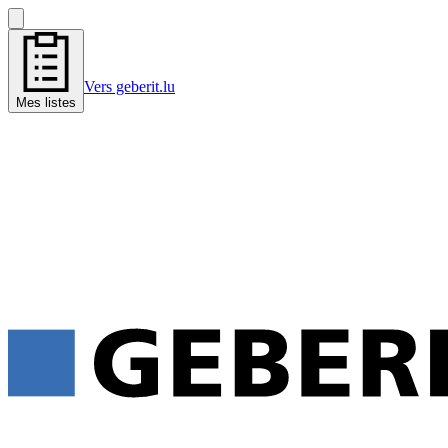
Vers geberit.lu
Mes listes