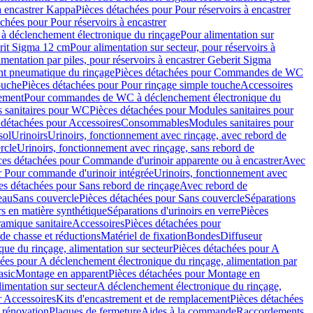
à encastrer Kappa
Pièces détachées pour Pour réservoirs à encastrer
chées pour Pour réservoirs à encastrer
 déclenchement électronique du rinçage
Pour alimentation sur
erit Sigma 12 cm
Pour alimentation sur secteur, pour réservoirs à
imentation par piles, pour réservoirs à encastrer Geberit Sigma
 pneumatique du rinçage
Pièces détachées pour Commandes de WC
ouche
Pièces détachées pour Pour rinçage simple touche
Accessoires
rement
Pour commandes de WC à déclenchement électronique du
 sanitaires pour WC
Pièces détachées pour Modules sanitaires pour
 détachées pour Accessoires
Consommables
Modules sanitaires pour
sol
Urinoirs
Urinoirs, fonctionnement avec rinçage, avec rebord de
rcle
Urinoirs, fonctionnement avec rinçage, sans rebord de
ces détachées pour Commande d'urinoir apparente ou à encastrer
Avec
r Pour commande d'urinoir intégrée
Urinoirs, fonctionnement avec
es détachées pour Sans rebord de rinçage
Avec rebord de
eau
Sans couvercle
Pièces détachées pour Sans couvercle
Séparations
rs en matière synthétique
Séparations d'urinoirs en verre
Pièces
ramique sanitaire
Accessoires
Pièces détachées pour
de chasse et réductions
Matériel de fixation
Bondes
Diffuseur
ue du rinçage, alimentation sur secteur
Pièces détachées pour A
ées pour A déclenchement électronique du rinçage, alimentation par
asic
Montage en apparent
Pièces détachées pour Montage en
imentation sur secteur
A déclenchement électronique du rinçage,
r Accessoires
Kits d'encastrement et de remplacement
Pièces détachées
 rénovation
Plaques de fermeture
Aides à la commande
Raccordements