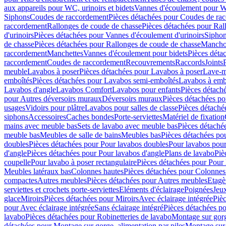
aux appareils pour WC, urinoirs et bidets
Vannes d'écoulement pour W
Siphons
Coudes de raccordement
Pièces détachées pour Coudes de ra
raccordement
Rallonges de coude de chasse
Pièces détachées pour Ral
d'urinoirs
Pièces détachées pour Vannes d'écoulement d'urinoirs
Siphon
de chasse
Pièces détachées pour Rallonges de coude de chasse
Mancho
raccordement
Manchettes
Vannes d'écoulement pour bidets
Pièces déta
raccordement
Coudes de raccordement
Recouvrements
Raccords
Joints
meuble
Lavabos à poser
Pièces détachées pour Lavabos à poser
Lave-m
emboîtés
Pièces détachées pour Lavabos semi-emboîtés
Lavabos à emb
Lavabos d'angle
Lavabos Comfort
Lavabos pour enfants
Pièces détach
pour Autres déversoirs muraux
Déversoirs muraux
Pièces détachées p
usages
Vidoirs pour plâtre
Lavabos pour salles de classe
Pièces détaché
siphons
Accessoires
Caches bondes
Porte-serviettes
Matériel de fixation
mains avec meuble bas
Sets de lavabo avec meuble bas
Pièces détaché
meuble bas
Meubles de salle de bains
Meubles bas
Pièces détachées po
doubles
Pièces détachées pour Pour lavabos doubles
Pour lavabos pou
d'angle
Pièces détachées pour Pour lavabos d'angle
Plans de lavabo
Piè
coupelle
Pour lavabo à poser rectangulaire
Pièces détachées pour Pour 
Meubles latéraux bas
Colonnes hautes
Pièces détachées pour Colonnes
compactes
Autres meubles
Pièces détachées pour Autres meubles
Etagè
serviettes et crochets porte-serviettes
Eléments d'éclairage
Poignées
Jeu
glace
Miroirs
Pièces détachées pour Miroirs
Avec éclairage intégrée
Pièc
pour Avec éclairage intégrée
Sans éclairage intégré
Pièces détachées po
lavabo
Pièces détachées pour Robinetteries de lavabo
Montage sur gorg
détachées pour Montage sur gorge, alimentation par piles
Montage sur 