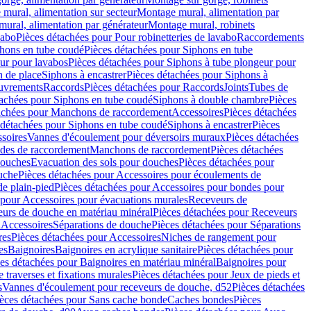
mural, alimentation sur secteur
Montage mural, alimentation par
ural, alimentation par générateur
Montage mural, robinets
vabo
Pièces détachées pour Pour robinetteries de lavabo
Raccordements
hons en tube coudé
Pièces détachées pour Siphons en tube
ur pour lavabos
Pièces détachées pour Siphons à tube plongeur pour
n de place
Siphons à encastrer
Pièces détachées pour Siphons à
uvrements
Raccords
Pièces détachées pour Raccords
Joints
Tubes de
tachées pour Siphons en tube coudé
Siphons à double chambre
Pièces
achées pour Manchons de raccordement
Accessoires
Pièces détachées
 détachées pour Siphons en tube coudé
Siphons à encastrer
Pièces
soires
Vannes d'écoulement pour déversoirs muraux
Pièces détachées
udes de raccordement
Manchons de raccordement
Pièces détachées
ouches
Evacuation des sols pour douches
Pièces détachées pour
uche
Pièces détachées pour Accessoires pour écoulements de
e plain-pied
Pièces détachées pour Accessoires pour bondes pour
 pour Accessoires pour évacuations murales
Receveurs de
urs de douche en matériau minéral
Pièces détachées pour Receveurs
n
Accessoires
Séparations de douche
Pièces détachées pour Séparations
res
Pièces détachées pour Accessoires
Niches de rangement pour
es
Baignoires
Baignoires en acrylique sanitaire
Pièces détachées pour
es détachées pour Baignoires en matériau minéral
Baignoires pour
e traverses et fixations murales
Pièces détachées pour Jeux de pieds et
s
Vannes d'écoulement pour receveurs de douche, d52
Pièces détachées
èces détachées pour Sans cache bonde
Caches bondes
Pièces