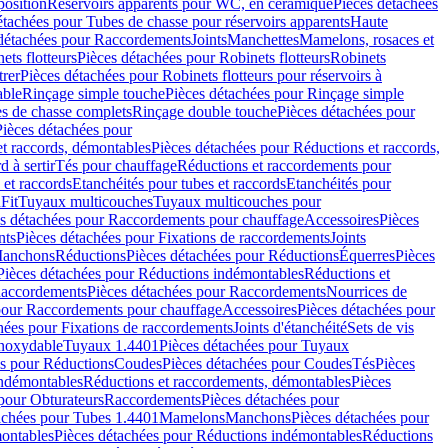
position
Réservoirs apparents pour WC, en céramique
Pièces détachées
étachées pour Tubes de chasse pour réservoirs apparents
Haute
détachées pour Raccordements
Joints
Manchettes
Mamelons, rosaces et
ets flotteurs
Pièces détachées pour Robinets flotteurs
Robinets
trer
Pièces détachées pour Robinets flotteurs pour réservoirs à
able
Rinçage simple touche
Pièces détachées pour Rinçage simple
s de chasse complets
Rinçage double touche
Pièces détachées pour
Pièces détachées pour
t raccords, démontables
Pièces détachées pour Réductions et raccords,
d à sertir
Tés pour chauffage
Réductions et raccordements pour
 et raccords
Etanchéités pour tubes et raccords
Etanchéités pour
Fit
Tuyaux multicouches
Tuyaux multicouches pour
s détachées pour Raccordements pour chauffage
Accessoires
Pièces
nts
Pièces détachées pour Fixations de raccordements
Joints
Manchons
Réductions
Pièces détachées pour Réductions
Équerres
Pièces
Pièces détachées pour Réductions indémontables
Réductions et
accordements
Pièces détachées pour Raccordements
Nourrices de
pour Raccordements pour chauffage
Accessoires
Pièces détachées pour
hées pour Fixations de raccordements
Joints d'étanchéité
Sets de vis
Inoxydable
Tuyaux 1.4401
Pièces détachées pour Tuyaux
es pour Réductions
Coudes
Pièces détachées pour Coudes
Tés
Pièces
indémontables
Réductions et raccordements, démontables
Pièces
pour Obturateurs
Raccordements
Pièces détachées pour
achées pour Tubes 1.4401
Mamelons
Manchons
Pièces détachées pour
ontables
Pièces détachées pour Réductions indémontables
Réductions