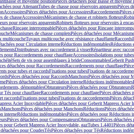
ant
Basse et moyenne position
Pièces détachées pour Basse et moyenne 
achées pour Attenant
Tubes de chasse pour réservoirs apparents
Pièces d
on
Accessoires
Pièces détachées pour Accessoires
Raccordements
Pièces 
s de chasse
Accessoires
Mécanismes de chasse et robinets flotteurs
Robin
eurs pour réservoirs apparents
Robinets flotteurs pour réservoirs à encas
 chasse
Rinçage interrompable
Pièces détachées pour Rinçage interromp
touche
Mécanismes de chasse complets
Pièces détachées pour Mécanisme
 multicouche
Tuyaux multicouche avec résistance chauffante
Raccords
étachées pour Circulation interne
Réductions indémontables
Réductions e
rdements
Distributeurs avec raccordement à visser
Répartiteur avec raccor
es pour Raccordements pour chauffage
Accessoires
Isolations pour tubes
nchéité
Sets de vis pour assemblages à bride
Consommables
Geberit Push
ces détachées pour Raccordements
Raccordements pour chauffage
Pièce
ts pour tubes et raccords
Fixations pour tubes
Fixations de raccordeme
ords
Pièces détachées pour Raccords
Manchons
Pièces détachées pour 
erne
Pièces détachées pour Circulation interne
Réductions indémontables
cordements, démontables
Obturateurs
Pièces détachées pour Obturateurs
R
ur Tés pour chauffage
Raccordements pour chauffage
Pièces détachées 
et raccords
Fixations pour tubes
Fixations de raccordements
Pièces détac
apress Acier Inoxydable
Pièces détachées pour Geberit Mapress Acier 
s
Manchons
Pièces détachées pour Manchons
Réductions
Pièces détaché
on interne
Réductions indémontables
Pièces détachées pour Réductions 
eurs
Pièces détachées pour Compensateurs
Obturateurs
Pièces détachées 
es pour Geberit Mapress Acier Inoxydable, gaz
Tubes 1.4401
Pièces dét
 détachées pour Coudes
Tés
Pièces détachées pour Tés
Réductions indém