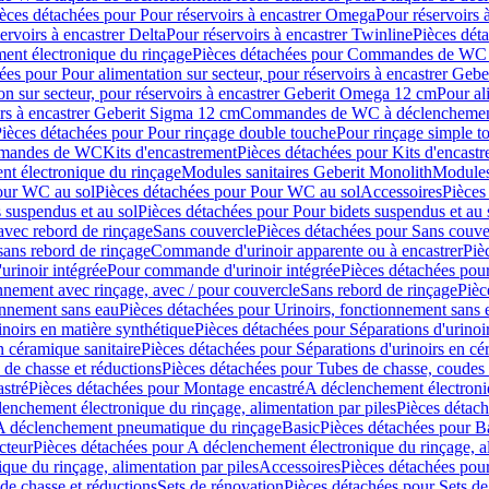
èces détachées pour Pour réservoirs à encastrer Omega
Pour réservoirs 
ervoirs à encastrer Delta
Pour réservoirs à encastrer Twinline
Pièces déta
t électronique du rinçage
Pièces détachées pour Commandes de WC à
ées pour Pour alimentation sur secteur, pour réservoirs à encastrer Geb
on sur secteur, pour réservoirs à encastrer Geberit Omega 12 cm
Pour al
irs à encastrer Geberit Sigma 12 cm
Commandes de WC à déclenchement
ièces détachées pour Pour rinçage double touche
Pour rinçage simple t
ommandes de WC
Kits d'encastrement
Pièces détachées pour Kits d'encast
t électronique du rinçage
Modules sanitaires Geberit Monolith
Modules
our WC au sol
Pièces détachées pour Pour WC au sol
Accessoires
Pièces
 suspendus et au sol
Pièces détachées pour Pour bidets suspendus et au 
avec rebord de rinçage
Sans couvercle
Pièces détachées pour Sans couve
sans rebord de rinçage
Commande d'urinoir apparente ou à encastrer
Piè
rinoir intégrée
Pour commande d'urinoir intégrée
Pièces détachées pou
nnement avec rinçage, avec / pour couvercle
Sans rebord de rinçage
Pièc
onnement sans eau
Pièces détachées pour Urinoirs, fonctionnement sans 
inoirs en matière synthétique
Pièces détachées pour Séparations d'urinoi
n céramique sanitaire
Pièces détachées pour Séparations d'urinoirs en cé
 de chasse et réductions
Pièces détachées pour Tubes de chasse, coudes 
stré
Pièces détachées pour Montage encastré
A déclenchement électroniq
enchement électronique du rinçage, alimentation par piles
Pièces détach
 A déclenchement pneumatique du rinçage
Basic
Pièces détachées pour B
cteur
Pièces détachées pour A déclenchement électronique du rinçage, al
que du rinçage, alimentation par piles
Accessoires
Pièces détachées pou
de chasse et réductions
Sets de rénovation
Pièces détachées pour Sets de