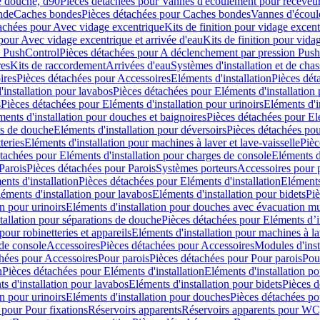
e douche, d90
Pièces détachées pour Vannes d'écoulement pour receveu
nde
Caches bondes
Pièces détachées pour Caches bondes
Vannes d'écoul
achées pour Avec vidage excentrique
Kits de finition pour vidage excen
pour Avec vidage excentrique et arrivée d'eau
Kits de finition pour vida
n PushControl
Pièces détachées pour A déclenchement par pression Pus
res
Kits de raccordement
Arrivées d'eau
Systèmes d'installation et de chas
ires
Pièces détachées pour Accessoires
Eléments d'installation
Pièces dét
'installation pour lavabos
Pièces détachées pour Eléments d'installation
s
Pièces détachées pour Eléments d'installation pour urinoirs
Eléments d'i
ments d'installation pour douches et baignoires
Pièces détachées pour Elé
ns de douche
Eléments d'installation pour déversoirs
Pièces détachées pou
teries
Eléments d'installation pour machines à laver et lave-vaisselle
Pièc
tachées pour Eléments d'installation pour charges de console
Eléments d'
Parois
Pièces détachées pour Parois
Systèmes porteurs
Accessoires pour p
nts d'installation
Pièces détachées pour Eléments d'installation
Eléments
éments d'installation pour lavabos
Eléments d'installation pour bidets
Piè
n pour urinoirs
Eléments d'installation pour douches avec évacuation m
tallation pour séparations de douche
Pièces détachées pour Eléments d’i
pour robinetteries et appareils
Eléments d'installation pour machines à lav
 de console
Accessoires
Pièces détachées pour Accessoires
Modules d'inst
hées pour Accessoires
Pour parois
Pièces détachées pour Pour parois
Pou
n
Pièces détachées pour Eléments d'installation
Eléments d'installation 
s d'installation pour lavabos
Eléments d'installation pour bidets
Pièces d
n pour urinoirs
Eléments d'installation pour douches
Pièces détachées po
 pour Pour fixations
Réservoirs apparents
Réservoirs apparents pour WC,