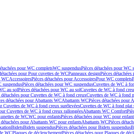
détachées pour WC complets
WC suspendus
Pièces détachées pour WC 
détachées pour Pour cuvettes de WC
Panneaux design
Pièces détachées
de WC
Accessoires
Pièces détachées pour Accessoires
Pour WC complets
 suspendus
Pièces détachées pour WC suspendus
Cuvettes de WC à fo
WC au sol
Pièces détachées pour WC au sol
Cuvettes de WC à fond creux
s détachées pour Cuvettes de WC à fond creux
Cuvettes de WC à fond p
ces détachées pour Abattants WC
Abattants WC
Pièces détachées pour 
ur Cuvettes de WC à fond creux surélevées
Cuvettes de WC à fond plat 
our Cuvettes de WC à fond creux rallongées
Abattants WC Comfort
Piè
Lunettes de WC
WC pour enfants
Pièces détachées pour WC pour enfant
 détachées pour Abattants WC pour enfants
Abattants WC
Pièces détac
ixation
Bidets
Bidets suspendus
Pièces détachées pour Bidets suspendus
B
 de WC
Plaques de déclenchement
Pièces détachées pour Plaques de dé