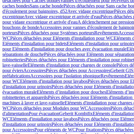
détachées pour Caches bondes
Vannes d'écoulement pour receveurs d
caches bondes
Sans cache bonde
Pièces détachées pour Sans cache bo
d'écoulement pour baignoires, d52
Avec vidage excentrique
Pièces dét
excentrique
Avec vidage excentrique et arrivée d'eau
Pièces détachées 
pour vidage excentrique et arrivée d'eau
A déclenchement par pressio
bouchons de bonde
Accessoires pour vannes d'écoulement de baignoi
porteurs
Pièces détachées pour Systèmes porteurs
Revêtements
Accesso
WC
Pièces détachées pour Eléments d'installation pour WC
Eléments d
Eléments d'installation pour bidets
Eléments d'installation pour urinoir
pour Eléments d'installation pour douches avec évacuation murale
Elé
séparations de douche
Pièces détachées pour Eléments pour séparatio
robinetteries
Pièces détachées pour Eléments d'installation pour robinet
lave-vaisselle
Eléments d'installation pour charges de console
Pièces dé
pour éviers
Accessoires
Pièces détachées pour Accessoires
Geberit GIS
préfabrications
Accessoires pour l'isolation phonique
Revêtements
Eléme
pour WC
Eléments d'installation pour lavabos
Pièces détachées pour El
d'installation pour urinoirs
Pièces détachées pour Eléments d'installatio
évacuation murale
Eléments d’installation pour douches
Eléments d’ins
robinetteries et appareils
Pièces détachées pour Eléments d'installation 
machines à laver et lave-vaisselle
Eléments d'installation pour charges
WC
Pièces détachées pour Modules pour WC
Accessoires
Pièces détac
d'alimentation
Pour évacuation
Geberit Kombifix
Eléments d'installatio
WC
Eléments d'installation pour lavabos
Pièces détachées pour Elément
d'installation pour urinoirs
Pièces détachées pour Eléments d'installatio
pour Accessoires
Pour eléments de WC
Pour fixations
Pièces détachées