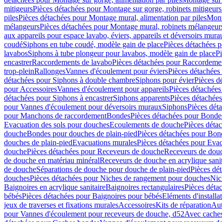
mitigeurs
Pièces détachées pour Montage sur gorge, robinets mitigeurs
piles
Pièces détachées pour Montage mural, alimentation par piles
Mont
mélangeurs
Pièces détachées pour Montage mural, robinets mélangeur
aux appareils pour espace lavabo, éviers, appareils et déversoirs mura
coudé
Siphons en tube coudé, modèle gain de place
Pièces détachées p
lavabos
Siphons à tube plongeur pour lavabos, modèle gain de place
P
encastrer
Raccordements de lavabo
Pièces détachées pour Raccordeme
trop-plein
Rallonges
Vannes d'écoulement pour éviers
Pièces détachées
détachées pour Siphons à double chambre
Siphons pour évier
Pièces d
pour Accessoires
Vannes d'écoulement pour appareils
Pièces détachées
détachées pour Siphons à encastrer
Siphons apparents
Pièces détachée
pour Vannes d'écoulement pour déversoirs muraux
Siphons
Pièces dét
pour Manchons de raccordement
Bondes
Pièces détachées pour Bonde
Evacuation des sols pour douches
Ecoulements de douche
Pièces déta
douche
Bondes pour douches de plain-pied
Pièces détachées pour Bon
douches de plain-pied
Evacuations murales
Pièces détachées pour Eva
douche
Pièces détachées pour Receveurs de douche
Receveurs de douch
de douche en matériau minéral
Receveurs de douche en acrylique sanit
de douche
Séparations de douche pour douche de plain-pied
Pièces dé
douches
Pièces détachées pour Niches de rangement pour douches
Nic
Baignoires en acrylique sanitaire
Baignoires rectangulaires
Pièces déta
bébés
Pièces détachées pour Baignoires pour bébés
Eléments d'installa
jeux de traverses et fixations murales
Accessoires
Kits de réparation
Aut
pour Vannes d'écoulement pour receveurs de douche, d52
Avec cache