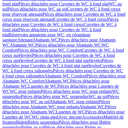
fond plat
Pièces détachées pour Cuvettes de WC à fond plat
WC au
sol
Pièces détachées pour WC au sol
Cuvettes de WC à fond creux
pour réservoir attenant
Pièces détachées pour Cuvettes de WC à fond
creux pour réservoir attenant
Cuvettes de WC à fond creux
Pièces
détachées pour Cuvettes de WC à fond creux
Cuvettes de WC à
fond plat
Pièces détachées pour Cuvettes de WC à fond
plat
Réservoirs apparents pour WC, en céramique
sanitaire
Attenant
Abattants WC
Pièces détachées pour Abattants
WC
Abattants WC
Pièces détachées pour Abattants WC
WC
Comfort
Pièces détachées pour WC Comfort
Cuvettes de WC à fond
creux surélevées
Pièces détachées pour Cuvettes de WC à fond
creux surélevées
Cuvettes de WC à fond plat surélevées
Pièces
détachées pour Cuvettes de WC à fond plat surélevées
Cuvettes de
WC à fond creux rallongées
Pièces détachées pour Cuvettes de WC
à fond creux rallongées
Abattants WC Comfort
Pièces détachées pour
Abattants WC Comfort
Abattants WC
Pièces détachées pour
Abattants WC
Lunettes de WC
Pièces détachées pour Lunettes de
WC
WC pour enfants
Pièces détachées pour WC pour enfants
WC
suspendus
Pièces détachées pour WC suspendus
WC au sol
Pièces
détachées pour WC au sol
Abattants WC pour enfants
Pièces
détachées pour Abattants WC pour enfants
Abattants WC
Pièces
détachées pour Abattants WC
Lunettes de WC
Pièces détachées pour
Lunettes de WC
WC plain-pied
Avec rinçage
Accessoires
Matériel de
fixation
Bidets
Bidets suspendus
Pièces détachées pour Bidets
suspendus
Bidets au sol
Pièces détachées pour Bidets au