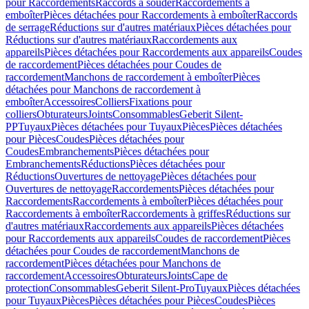
pour Raccordements
Raccords à souder
Raccordements à
emboîter
Pièces détachées pour Raccordements à emboîter
Raccords
de serrage
Réductions sur d'autres matériaux
Pièces détachées pour
Réductions sur d'autres matériaux
Raccordements aux
appareils
Pièces détachées pour Raccordements aux appareils
Coudes
de raccordement
Pièces détachées pour Coudes de
raccordement
Manchons de raccordement à emboîter
Pièces
détachées pour Manchons de raccordement à
emboîter
Accessoires
Colliers
Fixations pour
colliers
Obturateurs
Joints
Consommables
Geberit Silent-
PP
Tuyaux
Pièces détachées pour Tuyaux
Pièces
Pièces détachées
pour Pièces
Coudes
Pièces détachées pour
Coudes
Embranchements
Pièces détachées pour
Embranchements
Réductions
Pièces détachées pour
Réductions
Ouvertures de nettoyage
Pièces détachées pour
Ouvertures de nettoyage
Raccordements
Pièces détachées pour
Raccordements
Raccordements à emboîter
Pièces détachées pour
Raccordements à emboîter
Raccordements à griffes
Réductions sur
d'autres matériaux
Raccordements aux appareils
Pièces détachées
pour Raccordements aux appareils
Coudes de raccordement
Pièces
détachées pour Coudes de raccordement
Manchons de
raccordement
Pièces détachées pour Manchons de
raccordement
Accessoires
Obturateurs
Joints
Cape de
protection
Consommables
Geberit Silent-Pro
Tuyaux
Pièces détachées
pour Tuyaux
Pièces
Pièces détachées pour Pièces
Coudes
Pièces