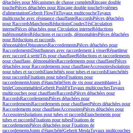
détachées pour Mécanismes de chasse complets
Rinçage double
touche
Pièces détachées pour Rinçage double touche
Systèmes
d'alimentation
Geberit FlowFit
Tuyaux multicouche
Tuyaux
multicouche avec résistance chauffante
Raccords
Pièces détachées
pour Raccords
Manchons
Réductions
Coudes
Tés
Circulation
interne
Pièces détachées pour Circulation interne
Réductions
indémontables
Réductions et raccords, démontables
Pièces détachées
pour Réductions et raccords,
démontables
Obturateurs
Raccordements
Pièces détachées pour
Raccordements
Distributeurs avec raccordement à visser
Répartiteur
avec raccord à sertir
Tés pour chauffage
Réductions et raccordements
pour chauffage, démontables
Raccordements pour chauffage
Pièces
détachées pour Raccordements pour chauffage
Accessoires
Isolations
pour tubes et raccords
Etanchéités pour tubes et raccords
Etanchéités
pour raccords
Fixations pour tubes
Fixations pour
raccordements
Joints d'étanchéité
Sets de vis pour assemblages à
bride
Consommables
Geberit PushFit
Tuyaux multicouches
Tuyaux
multicouches pour chauffage
Raccords
Pièces détachées pour
Raccords
Raccordements
Pièces détachées pour
Raccordements
Raccordements pour chauffage
Pièces détachées pour
Raccordements pour chauffage
Accessoires
Pièces détachées pour
Accessoires
Isolations pour tubes et raccords
Etanchements pour
tubes et raccords
Fixations pour tubes
Fixations de
raccordements
Pièces détachées pour Fixations de
raccordements
Joints d'étanchéité
Geberit Mepla
Tuyaux multicouches