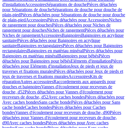
d'installation
Accessoires
Séparations de douche
Pièces détachées
pour Séparations de douche
Séparations de douche pour douche de
plain-pied
Pièces détachées pour Séparations de douche pour douche
de plain-pied
Accessoires
Pièces détachées pour Accessoires
Niches
de rangement pour douches
Pièces détachées pour Niches de
rangement pour douches
Niches de rangement
Pièces détachées pour
Niches de rangement
Accessoires
Baignoires
Baignoires en acrylique
sanitaire
Pièces détachées pour Baignoires en acrylique
sanitaire
Baignoires rectangulaires
Pièces détachées pour Baignoires
rectangulaires
Baignoires en matériau minéral
Pièces détachées pour
Baignoires en matériau minéral
Baignoires pour bébés
Pièces
détachées pour Baignoires pour bébés
Eléments d'installation
Pièces
détachées pour Eléments d'installation
Jeux de pieds et jeux de
traverses et fixations murales
Pièces détachées pour Jeux de pieds et
jeux de traverses et fixations murales
Accessoires
Kits de
réparation
Autres accessoires
Raccordements aux appareils pour
douches et baignoires
Vannes d'écoulement pour receveurs de
douche, d52
Pièces détachées pour Vannes d'écoulement pour
receveurs de douche, d52
Avec caches bondes
Pièces détachées pour
Avec caches bondes
Sans cache bonde
Pièces détachées pour Sans
cache bonde
Caches bondes
Pièces détachées pour Caches
bondes
Vannes d'écoulement pour receveurs de douche, d90
Pièces
détachées pour Vannes d'écoulement pour receveurs de douche,
d90
Avec caches bondes
Pièces détachées pour Avec caches
bondes
Sans cache bonde
Pièces détachées pour Sans cache