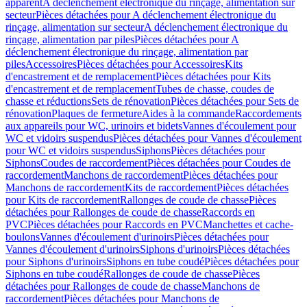
apparent
A déclenchement électronique du rinçage, alimentation sur
secteur
Pièces détachées pour A déclenchement électronique du
rinçage, alimentation sur secteur
A déclenchement électronique du
rinçage, alimentation par piles
Pièces détachées pour A
déclenchement électronique du rinçage, alimentation par
piles
Accessoires
Pièces détachées pour Accessoires
Kits
d'encastrement et de remplacement
Pièces détachées pour Kits
d'encastrement et de remplacement
Tubes de chasse, coudes de
chasse et réductions
Sets de rénovation
Pièces détachées pour Sets de
rénovation
Plaques de fermeture
Aides à la commande
Raccordements
aux appareils pour WC, urinoirs et bidets
Vannes d'écoulement pour
WC et vidoirs suspendus
Pièces détachées pour Vannes d'écoulement
pour WC et vidoirs suspendus
Siphons
Pièces détachées pour
Siphons
Coudes de raccordement
Pièces détachées pour Coudes de
raccordement
Manchons de raccordement
Pièces détachées pour
Manchons de raccordement
Kits de raccordement
Pièces détachées
pour Kits de raccordement
Rallonges de coude de chasse
Pièces
détachées pour Rallonges de coude de chasse
Raccords en
PVC
Pièces détachées pour Raccords en PVC
Manchettes et cache-
boulons
Vannes d'écoulement d'urinoirs
Pièces détachées pour
Vannes d'écoulement d'urinoirs
Siphons d'urinoirs
Pièces détachées
pour Siphons d'urinoirs
Siphons en tube coudé
Pièces détachées pour
Siphons en tube coudé
Rallonges de coude de chasse
Pièces
détachées pour Rallonges de coude de chasse
Manchons de
raccordement
Pièces détachées pour Manchons de