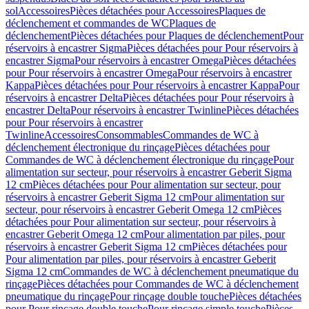
sol
Accessoires
Pièces détachées pour Accessoires
Plaques de
déclenchement et commandes de WC
Plaques de
déclenchement
Pièces détachées pour Plaques de déclenchement
Pour
réservoirs à encastrer Sigma
Pièces détachées pour Pour réservoirs à
encastrer Sigma
Pour réservoirs à encastrer Omega
Pièces détachées
pour Pour réservoirs à encastrer Omega
Pour réservoirs à encastrer
Kappa
Pièces détachées pour Pour réservoirs à encastrer Kappa
Pour
réservoirs à encastrer Delta
Pièces détachées pour Pour réservoirs à
encastrer Delta
Pour réservoirs à encastrer Twinline
Pièces détachées
pour Pour réservoirs à encastrer
Twinline
Accessoires
Consommables
Commandes de WC à
déclenchement électronique du rinçage
Pièces détachées pour
Commandes de WC à déclenchement électronique du rinçage
Pour
alimentation sur secteur, pour réservoirs à encastrer Geberit Sigma
12 cm
Pièces détachées pour Pour alimentation sur secteur, pour
réservoirs à encastrer Geberit Sigma 12 cm
Pour alimentation sur
secteur, pour réservoirs à encastrer Geberit Omega 12 cm
Pièces
détachées pour Pour alimentation sur secteur, pour réservoirs à
encastrer Geberit Omega 12 cm
Pour alimentation par piles, pour
réservoirs à encastrer Geberit Sigma 12 cm
Pièces détachées pour
Pour alimentation par piles, pour réservoirs à encastrer Geberit
Sigma 12 cm
Commandes de WC à déclenchement pneumatique du
rinçage
Pièces détachées pour Commandes de WC à déclenchement
pneumatique du rinçage
Pour rinçage double touche
Pièces détachées
pour Pour rinçage double touche
Pour rinçage simple touche
Pièces