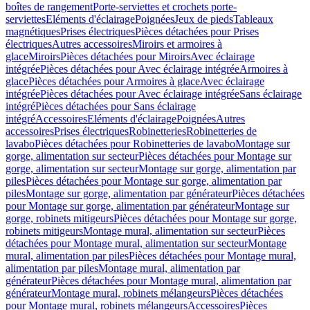
boîtes de rangement
Porte-serviettes et crochets porte-
serviettes
Eléments d'éclairage
Poignées
Jeux de pieds
Tableaux
magnétiques
Prises électriques
Pièces détachées pour Prises
électriques
Autres accessoires
Miroirs et armoires à
glace
Miroirs
Pièces détachées pour Miroirs
Avec éclairage
intégrée
Pièces détachées pour Avec éclairage intégrée
Armoires à
glace
Pièces détachées pour Armoires à glace
Avec éclairage
intégrée
Pièces détachées pour Avec éclairage intégrée
Sans éclairage
intégré
Pièces détachées pour Sans éclairage
intégré
Accessoires
Eléments d'éclairage
Poignées
Autres
accessoires
Prises électriques
Robinetteries
Robinetteries de
lavabo
Pièces détachées pour Robinetteries de lavabo
Montage sur
gorge, alimentation sur secteur
Pièces détachées pour Montage sur
gorge, alimentation sur secteur
Montage sur gorge, alimentation par
piles
Pièces détachées pour Montage sur gorge, alimentation par
piles
Montage sur gorge, alimentation par générateur
Pièces détachées
pour Montage sur gorge, alimentation par générateur
Montage sur
gorge, robinets mitigeurs
Pièces détachées pour Montage sur gorge,
robinets mitigeurs
Montage mural, alimentation sur secteur
Pièces
détachées pour Montage mural, alimentation sur secteur
Montage
mural, alimentation par piles
Pièces détachées pour Montage mural,
alimentation par piles
Montage mural, alimentation par
générateur
Pièces détachées pour Montage mural, alimentation par
générateur
Montage mural, robinets mélangeurs
Pièces détachées
pour Montage mural, robinets mélangeurs
Accessoires
Pièces