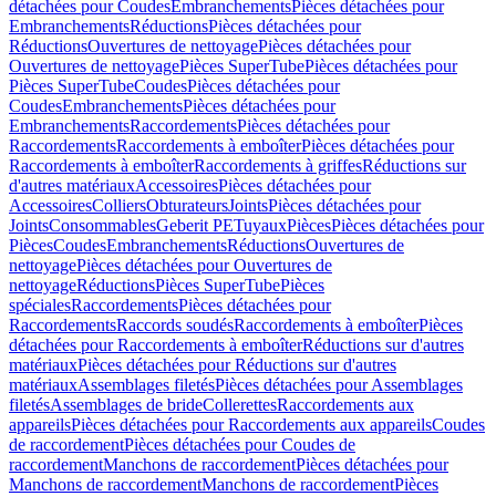
détachées pour Coudes
Embranchements
Pièces détachées pour
Embranchements
Réductions
Pièces détachées pour
Réductions
Ouvertures de nettoyage
Pièces détachées pour
Ouvertures de nettoyage
Pièces SuperTube
Pièces détachées pour
Pièces SuperTube
Coudes
Pièces détachées pour
Coudes
Embranchements
Pièces détachées pour
Embranchements
Raccordements
Pièces détachées pour
Raccordements
Raccordements à emboîter
Pièces détachées pour
Raccordements à emboîter
Raccordements à griffes
Réductions sur
d'autres matériaux
Accessoires
Pièces détachées pour
Accessoires
Colliers
Obturateurs
Joints
Pièces détachées pour
Joints
Consommables
Geberit PE
Tuyaux
Pièces
Pièces détachées pour
Pièces
Coudes
Embranchements
Réductions
Ouvertures de
nettoyage
Pièces détachées pour Ouvertures de
nettoyage
Réductions
Pièces SuperTube
Pièces
spéciales
Raccordements
Pièces détachées pour
Raccordements
Raccords soudés
Raccordements à emboîter
Pièces
détachées pour Raccordements à emboîter
Réductions sur d'autres
matériaux
Pièces détachées pour Réductions sur d'autres
matériaux
Assemblages filetés
Pièces détachées pour Assemblages
filetés
Assemblages de bride
Collerettes
Raccordements aux
appareils
Pièces détachées pour Raccordements aux appareils
Coudes
de raccordement
Pièces détachées pour Coudes de
raccordement
Manchons de raccordement
Pièces détachées pour
Manchons de raccordement
Manchons de raccordement
Pièces