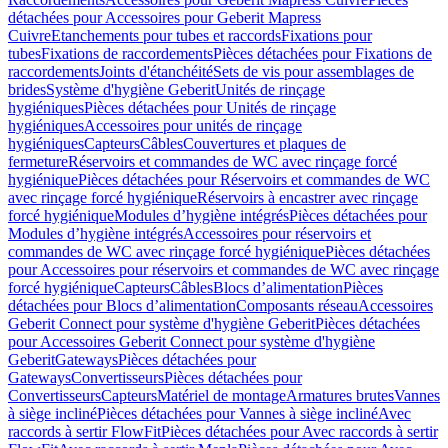
détachées pour Accessoires pour Geberit Mapress
Cuivre
Etanchements pour tubes et raccords
Fixations pour
tubes
Fixations de raccordements
Pièces détachées pour Fixations de
raccordements
Joints d'étanchéité
Sets de vis pour assemblages de
brides
Système d'hygiène Geberit
Unités de rinçage
hygiéniques
Pièces détachées pour Unités de rinçage
hygiéniques
Accessoires pour unités de rinçage
hygiéniques
Capteurs
Câbles
Couvertures et plaques de
fermeture
Réservoirs et commandes de WC avec rinçage forcé
hygiénique
Pièces détachées pour Réservoirs et commandes de WC
avec rinçage forcé hygiénique
Réservoirs à encastrer avec rinçage
forcé hygiénique
Modules d’hygiène intégrés
Pièces détachées pour
Modules d’hygiène intégrés
Accessoires pour réservoirs et
commandes de WC avec rinçage forcé hygiénique
Pièces détachées
pour Accessoires pour réservoirs et commandes de WC avec rinçage
forcé hygiénique
Capteurs
Câbles
Blocs d’alimentation
Pièces
détachées pour Blocs d’alimentation
Composants réseau
Accessoires
Geberit Connect pour système d'hygiène Geberit
Pièces détachées
pour Accessoires Geberit Connect pour système d'hygiène
Geberit
Gateways
Pièces détachées pour
Gateways
Convertisseurs
Pièces détachées pour
Convertisseurs
Capteurs
Matériel de montage
Armatures brutes
Vannes
à siège incliné
Pièces détachées pour Vannes à siège incliné
Avec
raccords à sertir FlowFit
Pièces détachées pour Avec raccords à sertir