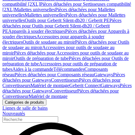
compatibilité [2XL]
Pièces détachées pour Sertisseuses compatibilité
[2XL]
Mallettes universelles
Pièces détachées pour Mallettes
universelles
Mallettes universelles
Pièces détachées pour Mallettes
universelles
Outils pour Geberit Silent-db20 / Geberit PE
Pièces
détachées pour Outils pour Geberit Silent-db20 / Geberit
PE
Appareils à souder électriques
Pièces détachées pour Appareils à
souder électriques
Accessoires pour appareils à souder
électriques
Outils de soudage au miroir
Pièces détachées pour Outils
de soudage au miroir
Accessoires pour outils de soudage au
miroir
Pièces détachées pour Accessoires pour outils de soudage au
miroir
Outils de préparation de tube
Pièces détachées pour Outils de
préparation de tube
Accessoires pour outils de préparation de
tubes
Aides à la commande
Télécommandes
Composants
réseau
Pièces détachées pour Composants réseau
Gateways
Pièces
détachées pour Gateways
Convertisseurs
Pièces détachées pour
Convertisseurs
Matériel de montage
Geberit Connect
Gateways
Pièces
détachées pour Gateways
Convertisseur
Pièces détachées pour
Convertisseur
Matériel de montage
Catégories de produits
Lignes de salle de bains
Nouveautés