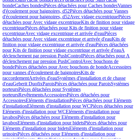
bonde
Caches bondes
Pièces détachées pour Caches bondes
Vannes
d'écoulement pour baignoires, d52
Pièces détachées pour Vannes
d'écoulement pour baignoires, d52
Avec vidage excentrique
Pièces
détachées pour Avec vidage excentrique
Kits de finition pour vidage
excentrique
Pièces détachées pour Kits de finition pour vidage
excentrique
Avec vidage excentrique et arrivée d'eau
Pièces
détachées pour Avec vidage excentrique et arrivée d'eau
Kits de
finition pour vidage excentrique et arrivée d'eau
Pièces détachées
pour Kits de finition pour vidage excentrique et arrivée d'eau
A
déclenchement par pression PushControl
Pièces détachées pour A
déclenchement par pression PushControl
Avec bouchons de
bonde
Pièces détachées pour Avec bouchons de bonde
Accessoires
pour vannes d'écoulement de baignoires
Kits de
raccordement
Arrivées d'eau
Systèmes d'installation et de chasse
d'eau
Geberit Duofix
Parois
Pièces détachées pour Parois
Systèmes
porteurs
Pièces détachées pour Systèmes
porteurs
Revêtements
Accessoires
Pièces détachées pour
Accessoires
Eléments d'installation
Pièces détachées pour Eléments
d'installation
Eléments d'installation pour WC
Pièces détachées pour
Eléments d'installation pour WC
Eléments d'installation pour
lavabos
Pièces détachées pour Eléments d'installation pour
lavabos
Eléments d'installation pour bidets
Pièces détachées pour
Eléments d'installation pour bidets
Eléments d'installation pour
urinoirs
Pièces détachées pour Eléments d'installation pour