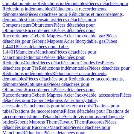
Circulation interne
Réductions indémontables
Pièces détachées pour
Réductions indémontables
Réductions et raccordements,
démontables
Pièces détachées pour Réductions et raccordements,
démontables
Compensateurs
Pièces détachées pour
Compensateurs
Obturateurs
Pièces détachées pour
Obturateurs
Raccordements
Pièces détachées pour
Raccordements
Geberit Mapress Acier Inoxydable, gaz
Pièces
détachées pour Geberit Mapress Acier Inoxydable, gaz
Tubes
1.4401
Pièces détachées pour Tubes
1.4401
Mamelons
Manchons
Pièces détachées pour
Manchons
Réductions
Pièces détachées pour
Réductions
Coudes
Pièces détachées pour Coudes
Tés
Pièces
détachées pour Tés
Réductions indémontables
Pièces détachées pour
Réductions indémontables
Réductions et raccordements,
démontables
Pièces détachées pour Réductions et raccordements,
démontables
Obturateurs
Pièces détachées pour
Obturateurs
Raccordements
Pièces détachées pour
Raccordements
Geberit Mapress Acier Inoxydable, accessoires
Pièces
détachées pour Geberit Mapress Acier Inoxydable,
accessoires
Etanchements pour tubes et raccords
Fixations pour
tubes
Fixations de raccordements
Pièces détachées pour Fixations de
raccordements
Joints d'étanchéité
Sets de vis pour assemblages de
brides
Geberit Mapress Therm
Tuyaux Therm
Raccords
Pièces
détachées pour Raccords
Manchons
Pièces détachées pour
Manchons
Réductions
Pièces détachées pour