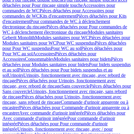
détachées pour Pour rinçage simple touche
Accessoires pour
commandes de WC
Pièces détachées pour Accessoires pour
commandes de WC
Kits d'encastrement
Pièces détachées pour Kits
d'encastrement
Pour commandes de WC à déclenchement
électronique du rinçage
Pièces détachées pour Pour commandes de
WC à déclenchement électronique du rinçage
Modules sanitaires
Geberit Monolith
Modules sanitaires pour WC
Pièces détachées pour
Modules sanitaires pour WC
Pour WC suspendus
Pièces détachées
pour Pour WC suspendus
Pour WC au sol
Pièces détachées pour
Pour WC au sol
Accessoires
Pièces détachées pour
Accessoires
Consommables
Modules sanitaires pour bidets
Pièces
détachées pour Modules sanitaires pour bidets
Pour bidets suspendus
et au sol
Pièces détachées pour Pour bidets suspendus et au
sol
Urinoirs
Urinoirs, fonctionnement avec rinçage, avec rebord de
rinçage
Pièces détachées pour Urinoirs, fonctionnement avec
rinçage, avec rebord de rinçage
Sans couvercle
Pièces détachées pour
Sans couvercle
Urinoirs, fonctionnement avec rinçage, sans rebord
de rinçage
Pièces détachées pour Urinoirs, fonctionnement avec
rinçage, sans rebord de rinçage
Commande d'urinoir apparente ou à
encastrer
Pièces détachées pour Commande d'urinoir apparente ou à
encastrer
Avec commande d'urinoir intégrée
Pièces détachées pour
Avec commande d'urinoir intégrée
Pour commande d'urinoir
intégrée
Pièces détachées pour Pour commande d'urinoir
intégrée
Urinoirs, fonctionnement avec rinçage, avec / pour