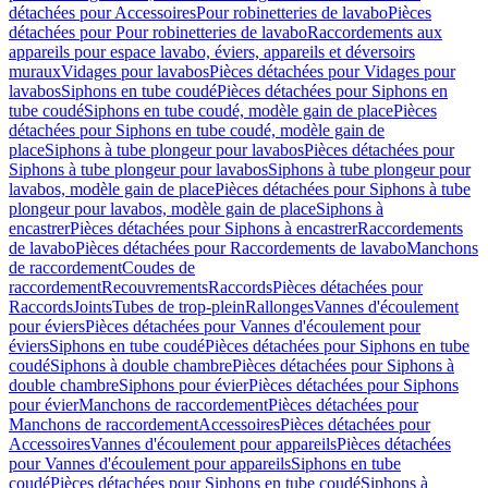
détachées pour Accessoires
Pour robinetteries de lavabo
Pièces
détachées pour Pour robinetteries de lavabo
Raccordements aux
appareils pour espace lavabo, éviers, appareils et déversoirs
muraux
Vidages pour lavabos
Pièces détachées pour Vidages pour
lavabos
Siphons en tube coudé
Pièces détachées pour Siphons en
tube coudé
Siphons en tube coudé, modèle gain de place
Pièces
détachées pour Siphons en tube coudé, modèle gain de
place
Siphons à tube plongeur pour lavabos
Pièces détachées pour
Siphons à tube plongeur pour lavabos
Siphons à tube plongeur pour
lavabos, modèle gain de place
Pièces détachées pour Siphons à tube
plongeur pour lavabos, modèle gain de place
Siphons à
encastrer
Pièces détachées pour Siphons à encastrer
Raccordements
de lavabo
Pièces détachées pour Raccordements de lavabo
Manchons
de raccordement
Coudes de
raccordement
Recouvrements
Raccords
Pièces détachées pour
Raccords
Joints
Tubes de trop-plein
Rallonges
Vannes d'écoulement
pour éviers
Pièces détachées pour Vannes d'écoulement pour
éviers
Siphons en tube coudé
Pièces détachées pour Siphons en tube
coudé
Siphons à double chambre
Pièces détachées pour Siphons à
double chambre
Siphons pour évier
Pièces détachées pour Siphons
pour évier
Manchons de raccordement
Pièces détachées pour
Manchons de raccordement
Accessoires
Pièces détachées pour
Accessoires
Vannes d'écoulement pour appareils
Pièces détachées
pour Vannes d'écoulement pour appareils
Siphons en tube
coudé
Pièces détachées pour Siphons en tube coudé
Siphons à