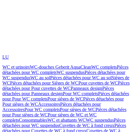
LU
WC et urinoirs
WC-douches Geberit AquaClean
WC complets
Pièces
détachées pour WC complets
WC suspendus
Pièces détachées pour
WC suspendus
WC au sol
Pièces détachées pour WC au sol
Sièges de
WC
Pièces détachées pour Sièges de WC
Pour cuvettes de WC
Pièces
détachées pour Pour cuvettes de WC
Panneaux design
Pièces
détachées pour Panneaux design
Pour WC complets
Pièces détachées
pour Pour WC complets
Pour sièges de WC
Pièces détachées pour
Pour sièges de WC
Accessoires
Pièces détachées pour
Accessoires
Pour WC complets
Pour sièges de WC
Pièces détachées
pour Pour sièges de WC
Pour sièges de WC et WC
complets
Consommables
WC et abattants WC
WC suspendus
Pièces
détachées pour WC suspendus
Cuvettes de WC à fond creux
Pièces
détachées pour Cuvettes de WC à fond creux
Cuvettes de WC à