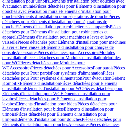
d'installation pour urinoirs
Eléments d'installation pour douches avec
évacuation murale
Pièces détachées pour Eléments d'installation pour
douches avec évacuation murale
Eléments d’installation pour
douches
Eléments d’installation pour séparations de douche
Pièces
détachées pour Eléments d’installation pour séparations de
douche
Eléments d'installation pour robinetteries et appareils
Pièces
détachées pour Eléments d'installation pour robinetteries et
appareils
Eléments d'installation pour machines à laver et lave-
vaisselle
Pièces détachées pour Eléments d'installation pour machines
à laver et lave-vaisselle
Eléments d'installation pour charges de
console
Accessoires
Pièces détachées pour Accessoires
Modules
d'installation
Pièces détachées pour Modules d'installation
Modules
pour WC
Pièces détachées pour Modules pour
WC
Accessoires
Pièces détachées pour Accessoires
Pour parois
Pièces
détachées pour Pour parois
Pour systèmes d'alimentation
Pièces
détachées pour Pour systèmes d'alimentation
Pour évacuation
Geberit
Kombifix
Eléments d'installation
Pièces détachées pour Eléments
d'installation
Eléments d'installation pour WC
Pièces détachées pour
Eléments d'installation pour WC
Eléments d'installation pour
lavabos
Pièces détachées pour Eléments d'installation pour
lavabos
Eléments d'installation pour bidets
Pièces détachées pour
Eléments d'installation pour bidets
Eléments d'installation pour
urinoirs
Pièces détachées pour Eléments d'installation pour
urinoirs
Eléments d'installation pour douches
Pièces détachées pour
Eléments d'installation pour douches
Accessoires
Pièces détachées