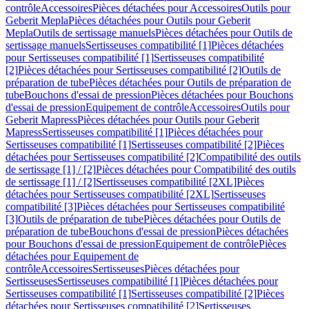
contrôle
Accessoires
Pièces détachées pour Accessoires
Outils pour
Geberit Mepla
Pièces détachées pour Outils pour Geberit
Mepla
Outils de sertissage manuels
Pièces détachées pour Outils de
sertissage manuels
Sertisseuses compatibilité [1]
Pièces détachées
pour Sertisseuses compatibilité [1]
Sertisseuses compatibilité
[2]
Pièces détachées pour Sertisseuses compatibilité [2]
Outils de
préparation de tube
Pièces détachées pour Outils de préparation de
tube
Bouchons d'essai de pression
Pièces détachées pour Bouchons
d'essai de pression
Equipement de contrôle
Accessoires
Outils pour
Geberit Mapress
Pièces détachées pour Outils pour Geberit
Mapress
Sertisseuses compatibilité [1]
Pièces détachées pour
Sertisseuses compatibilité [1]
Sertisseuses compatibilité [2]
Pièces
détachées pour Sertisseuses compatibilité [2]
Compatibilité des outils
de sertissage [1] / [2]
Pièces détachées pour Compatibilité des outils
de sertissage [1] / [2]
Sertisseuses compatibilité [2XL]
Pièces
détachées pour Sertisseuses compatibilité [2XL]
Sertisseuses
compatibilité [3]
Pièces détachées pour Sertisseuses compatibilité
[3]
Outils de préparation de tube
Pièces détachées pour Outils de
préparation de tube
Bouchons d'essai de pression
Pièces détachées
pour Bouchons d'essai de pression
Equipement de contrôle
Pièces
détachées pour Equipement de
contrôle
Accessoires
Sertisseuses
Pièces détachées pour
Sertisseuses
Sertisseuses compatibilité [1]
Pièces détachées pour
Sertisseuses compatibilité [1]
Sertisseuses compatibilité [2]
Pièces
détachées pour Sertisseuses compatibilité [2]
Sertisseuses