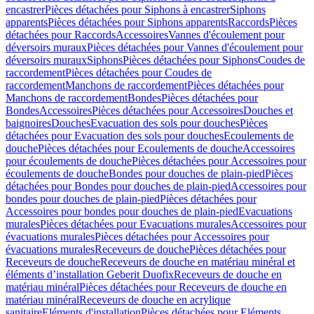
encastrer
Pièces détachées pour Siphons à encastrer
Siphons
apparents
Pièces détachées pour Siphons apparents
Raccords
Pièces
détachées pour Raccords
Accessoires
Vannes d'écoulement pour
déversoirs muraux
Pièces détachées pour Vannes d'écoulement pour
déversoirs muraux
Siphons
Pièces détachées pour Siphons
Coudes de
raccordement
Pièces détachées pour Coudes de
raccordement
Manchons de raccordement
Pièces détachées pour
Manchons de raccordement
Bondes
Pièces détachées pour
Bondes
Accessoires
Pièces détachées pour Accessoires
Douches et
baignoires
Douches
Evacuation des sols pour douches
Pièces
détachées pour Evacuation des sols pour douches
Ecoulements de
douche
Pièces détachées pour Ecoulements de douche
Accessoires
pour écoulements de douche
Pièces détachées pour Accessoires pour
écoulements de douche
Bondes pour douches de plain-pied
Pièces
détachées pour Bondes pour douches de plain-pied
Accessoires pour
bondes pour douches de plain-pied
Pièces détachées pour
Accessoires pour bondes pour douches de plain-pied
Evacuations
murales
Pièces détachées pour Evacuations murales
Accessoires pour
évacuations murales
Pièces détachées pour Accessoires pour
évacuations murales
Receveurs de douche
Pièces détachées pour
Receveurs de douche
Receveurs de douche en matériau minéral et
éléments d’installation Geberit Duofix
Receveurs de douche en
matériau minéral
Pièces détachées pour Receveurs de douche en
matériau minéral
Receveurs de douche en acrylique
sanitaire
Eléments d'installation
Pièces détachées pour Eléments