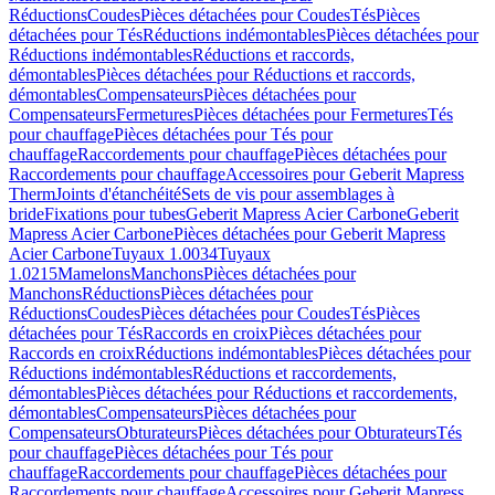
Réductions
Coudes
Pièces détachées pour Coudes
Tés
Pièces
détachées pour Tés
Réductions indémontables
Pièces détachées pour
Réductions indémontables
Réductions et raccords,
démontables
Pièces détachées pour Réductions et raccords,
démontables
Compensateurs
Pièces détachées pour
Compensateurs
Fermetures
Pièces détachées pour Fermetures
Tés
pour chauffage
Pièces détachées pour Tés pour
chauffage
Raccordements pour chauffage
Pièces détachées pour
Raccordements pour chauffage
Accessoires pour Geberit Mapress
Therm
Joints d'étanchéité
Sets de vis pour assemblages à
bride
Fixations pour tubes
Geberit Mapress Acier Carbone
Geberit
Mapress Acier Carbone
Pièces détachées pour Geberit Mapress
Acier Carbone
Tuyaux 1.0034
Tuyaux
1.0215
Mamelons
Manchons
Pièces détachées pour
Manchons
Réductions
Pièces détachées pour
Réductions
Coudes
Pièces détachées pour Coudes
Tés
Pièces
détachées pour Tés
Raccords en croix
Pièces détachées pour
Raccords en croix
Réductions indémontables
Pièces détachées pour
Réductions indémontables
Réductions et raccordements,
démontables
Pièces détachées pour Réductions et raccordements,
démontables
Compensateurs
Pièces détachées pour
Compensateurs
Obturateurs
Pièces détachées pour Obturateurs
Tés
pour chauffage
Pièces détachées pour Tés pour
chauffage
Raccordements pour chauffage
Pièces détachées pour
Raccordements pour chauffage
Accessoires pour Geberit Mapress