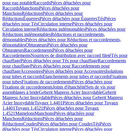
pour eau potable
Raccords
Pièces détachées pour
Raccords
Manchons
Pièces détachées pour
Manchons
Réductions
Pièces détachées pour
Réductions
Équerres
Pièces détachées pour Équerres
Tés
Pièces
détachées pour Tés
Circulation interne
Pièces détachées pour
Circulation interne
Réductions indémontables
Pièces détachées pour
Réductions indémontables
Réductions et raccordements,
démontables
Pièces détachées pour Réductions et raccordements,
démontables
Obturateurs
Pièces détachées pour
Obturateurs
Raccordements
Pièces détachées pour
Raccordements
Nourrices de distribution avec raccord fileté
Tés pour
chauffage
Pièces détachées pour Tés pour chauffage
Raccordements
pour chauffage
Pièces détachées pour Raccordements pour
chauffage
Accessoires
Pièces détachées pour Accessoires
Isolations
pour tubes et raccords
Etanchements pour tubes et raccords
Fixations
pour tubes
Fixations de raccordements
Pièces détachées pour
Fixations de raccordements
Joints d'étanchéité
Sets de vis pour
assemblages à bride
Geberit Mapress Acier Inoxydable
Geberit
Mapress Acier Inoxydable
Pièces détachées pour Geberit Mapress
Acier Inoxydable
Tuyaux 1.4401
Pièces détachées pour Tuyaux
1.4401
Tuyaux 1.4521
Pièces détachées pour Tuyaux
1.4521
Mamelons
Manchons
Pièces détachées pour
Manchons
Réductions
Pièces détachées pour
Réductions
Coudes
Pièces détachées pour Coudes
Tés
Pièces
détachées pour Tés
Circulation interne
Pièces détachées pour