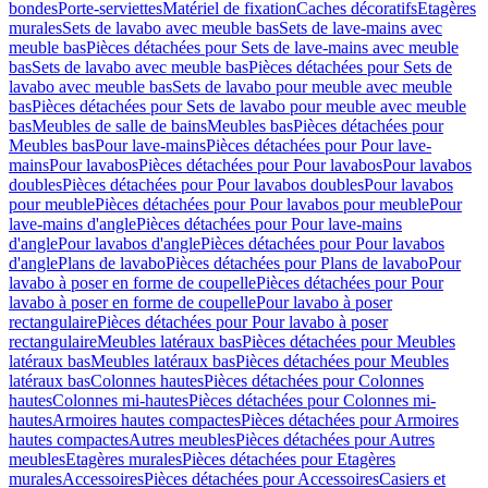
bondes
Porte-serviettes
Matériel de fixation
Caches décoratifs
Etagères
murales
Sets de lavabo avec meuble bas
Sets de lave-mains avec
meuble bas
Pièces détachées pour Sets de lave-mains avec meuble
bas
Sets de lavabo avec meuble bas
Pièces détachées pour Sets de
lavabo avec meuble bas
Sets de lavabo pour meuble avec meuble
bas
Pièces détachées pour Sets de lavabo pour meuble avec meuble
bas
Meubles de salle de bains
Meubles bas
Pièces détachées pour
Meubles bas
Pour lave-mains
Pièces détachées pour Pour lave-
mains
Pour lavabos
Pièces détachées pour Pour lavabos
Pour lavabos
doubles
Pièces détachées pour Pour lavabos doubles
Pour lavabos
pour meuble
Pièces détachées pour Pour lavabos pour meuble
Pour
lave-mains d'angle
Pièces détachées pour Pour lave-mains
d'angle
Pour lavabos d'angle
Pièces détachées pour Pour lavabos
d'angle
Plans de lavabo
Pièces détachées pour Plans de lavabo
Pour
lavabo à poser en forme de coupelle
Pièces détachées pour Pour
lavabo à poser en forme de coupelle
Pour lavabo à poser
rectangulaire
Pièces détachées pour Pour lavabo à poser
rectangulaire
Meubles latéraux bas
Pièces détachées pour Meubles
latéraux bas
Meubles latéraux bas
Pièces détachées pour Meubles
latéraux bas
Colonnes hautes
Pièces détachées pour Colonnes
hautes
Colonnes mi-hautes
Pièces détachées pour Colonnes mi-
hautes
Armoires hautes compactes
Pièces détachées pour Armoires
hautes compactes
Autres meubles
Pièces détachées pour Autres
meubles
Etagères murales
Pièces détachées pour Etagères
murales
Accessoires
Pièces détachées pour Accessoires
Casiers et