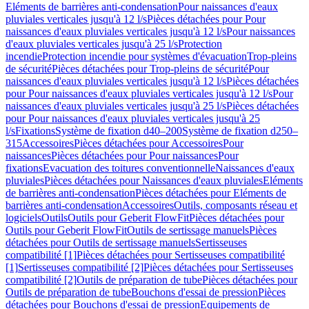
Eléments de barrières anti-condensation
Pour naissances d'eaux
pluviales verticales jusqu'à 12 l/s
Pièces détachées pour Pour
naissances d'eaux pluviales verticales jusqu'à 12 l/s
Pour naissances
d'eaux pluviales verticales jusqu'à 25 l/s
Protection
incendie
Protection incendie pour systèmes d'évacuation
Trop-pleins
de sécurité
Pièces détachées pour Trop-pleins de sécurité
Pour
naissances d'eaux pluviales verticales jusqu'à 12 l/s
Pièces détachées
pour Pour naissances d'eaux pluviales verticales jusqu'à 12 l/s
Pour
naissances d'eaux pluviales verticales jusqu'à 25 l/s
Pièces détachées
pour Pour naissances d'eaux pluviales verticales jusqu'à 25
l/s
Fixations
Système de fixation d40–200
Système de fixation d250–
315
Accessoires
Pièces détachées pour Accessoires
Pour
naissances
Pièces détachées pour Pour naissances
Pour
fixations
Evacuation des toitures conventionnelle
Naissances d'eaux
pluviales
Pièces détachées pour Naissances d'eaux pluviales
Eléments
de barrières anti-condensation
Pièces détachées pour Eléments de
barrières anti-condensation
Accessoires
Outils, composants réseau et
logiciels
Outils
Outils pour Geberit FlowFit
Pièces détachées pour
Outils pour Geberit FlowFit
Outils de sertissage manuels
Pièces
détachées pour Outils de sertissage manuels
Sertisseuses
compatibilité [1]
Pièces détachées pour Sertisseuses compatibilité
[1]
Sertisseuses compatibilité [2]
Pièces détachées pour Sertisseuses
compatibilité [2]
Outils de préparation de tube
Pièces détachées pour
Outils de préparation de tube
Bouchons d'essai de pression
Pièces
détachées pour Bouchons d'essai de pression
Equipements de