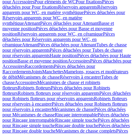
pour Accessoires
Pour eléments de WC
Pour fixations
Pièces
détachées pour Pour fixations
Réservoirs apparents
Réservoirs
apparents pour WC, en matière synthétique
Pièces détachées pour
Réservoirs apparents pour WC, en matière
synthétique
Attenant
Pièces détachées pour Attenant
Basse et
moyenne position
Pièces détachées pour Basse et moyenne
position
Réservoirs apparents pour WC, en céramique
Pièces
détachées pour Réservoirs apparents pour WC, en
céramique
Attenant
Pièces détachées pour Attenant
Tubes de chasse
pour réservoirs apparents
Pièces détachées pour Tubes de chasse
pour réservoirs apparents
Haute position
Pièces détachées pour Haute
position
Basse et moyenne position
Accessoires
Pièces détachées pour
Accessoires
Raccordements
Pièces détachées pour
Raccordements
Joints
Manchettes
Mamelons, rosaces et modérateurs
de débit
Mécanismes de chasse
Réservoirs à encastrer
Tubes de
chasse
Accessoires
Mécanismes de chasse et robinets
flotteurs
Robinets flotteurs
Pièces détachées pour Robinets
flotteurs
Robinets flotteurs pour réservoirs apparents
Pièces détachées
pour Robinets flotteurs pour réservoirs apparents
Robinets flotteurs
pour réservoirs à encastrer
Pièces détachées pour Robinets flotteurs
pour réservoirs à encastrer
Mécanismes de chasse
Pièces détachées
pour Mécanismes de chasse
Rinçage interrompable
Pièces détachées
pour Rinçage interrompable
Rinçage simple touche
Pièces détachées
pour Rinçage simple touche
Rinçage double touche
Pièces détachées
pour Rinçage double touche
Mécanismes de chasse complets
Pièces