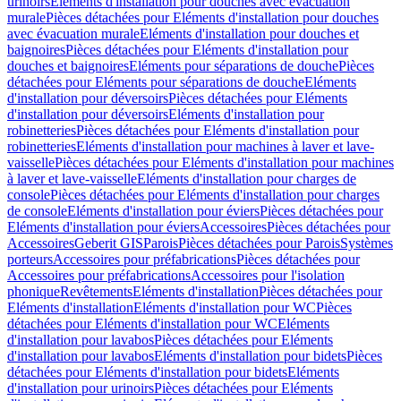
urinoirs
Eléments d'installation pour douches avec évacuation
murale
Pièces détachées pour Eléments d'installation pour douches
avec évacuation murale
Eléments d'installation pour douches et
baignoires
Pièces détachées pour Eléments d'installation pour
douches et baignoires
Eléments pour séparations de douche
Pièces
détachées pour Eléments pour séparations de douche
Eléments
d'installation pour déversoirs
Pièces détachées pour Eléments
d'installation pour déversoirs
Eléments d'installation pour
robinetteries
Pièces détachées pour Eléments d'installation pour
robinetteries
Eléments d'installation pour machines à laver et lave-
vaisselle
Pièces détachées pour Eléments d'installation pour machines
à laver et lave-vaisselle
Eléments d'installation pour charges de
console
Pièces détachées pour Eléments d'installation pour charges
de console
Eléments d'installation pour éviers
Pièces détachées pour
Eléments d'installation pour éviers
Accessoires
Pièces détachées pour
Accessoires
Geberit GIS
Parois
Pièces détachées pour Parois
Systèmes
porteurs
Accessoires pour préfabrications
Pièces détachées pour
Accessoires pour préfabrications
Accessoires pour l'isolation
phonique
Revêtements
Eléments d'installation
Pièces détachées pour
Eléments d'installation
Eléments d'installation pour WC
Pièces
détachées pour Eléments d'installation pour WC
Eléments
d'installation pour lavabos
Pièces détachées pour Eléments
d'installation pour lavabos
Eléments d'installation pour bidets
Pièces
détachées pour Eléments d'installation pour bidets
Eléments
d'installation pour urinoirs
Pièces détachées pour Eléments