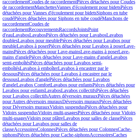
raccordement
Coudes de raccordement
Pièces détachées pour Coudes
de raccordement
Manchettes
Vannes d'écoulement pour bidets
Pièces
détachées pour Vannes d'écoulement pour bidets
Siphons en tube
coudé
Pièces détachées pour Siphons en tube coudé
Manchons de
raccordement
Coudes de
raccordement
Recouvrements
Raccords
Joints
Point
d'eau
Lavabos
Lavabos
Pièces détachées pour Lavabos
Lavabos
doubles
Lavabos pour meuble
Pièces détachées pour Lavabos pour
meuble
Lavabos à poser
Pièces détachées pour Lavabos à poser
Lave-
mains
Pièces détachées pour Lave-mains
Lave-mains à poser
Lave-
mains d'angle
Pièces détachées pour Lave-mains d'angle
Lavabos
semi-emboîtés
Pièces détachées pour Lavabos semi-
emboîtés
Lavabos à emboîter
Lavabos à encastrer par le
dessous
Pièces détachées pour Lavabos à encastrer par le
dessous
Lavabos d'angle
Pièces détachées pour Lavabos
d'angle
Lavabos Comfort
Lavabos pour enfants
Pièces détachées pour
Lavabos pour enfants
Lavabos
Lavabos collectifs
Pièces détachées
pour Lavabos collectifs
Autres déversoirs muraux
Pièces détachées
pour Autres déversoirs muraux
Déversoirs muraux
Pièces détachées
pour Déversoirs muraux
Vidoirs suspendus
Pièces détachées pour
Vidoirs suspendus
Vidoirs multi-usages
Pièces détachées pour Vidoirs
multi-usages
Vidoirs pour plâtre
Lavabos pour salles de classe
Pièces
détachées pour Lavabos pour salles de
classe
Accessoires
Colonnes
Pièces détachées pour Colonnes
Cache-
siphons
Pièces détachées pour Cache-siphons
Accessoires
Caches