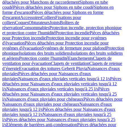
détachées pour Manchons de raccordement
Siphons en tube
coudé
Pièces détachées pour Siphons en tube coudé
Siphons en
forme d'escargot
Pièces détachées pour Siphons en forme
d'escargot
Accessoires
Colliers
Fixations pour
colliers
Coques
Obturateurs
Joints
Boîtiers de
réservation
Consommables
Protection incendie, protection phonique
et protection contre l'humidité
Protection incendie
Pièces détachées
pour Protection incendie
Protection incendie pour systèmes
d'évacuation
Pièces détachées pour Protection incendie pour
systèmes d'évacuation
Systèmes de fermeture pour plafond
Protection
phonique
Isolations des bruits solidiens
Isolations des bruits solidiens
et aériens
Protection contre l'humidité
Etanchements
Clapets de
ventilation pour évacuation
Clapets de ventilation
Clapets de retenue
d’énergie
Evacuation des toitures Geberit Pluvia
Naissances d'eaux
pluviales
Pièces détachées pour Naissances d'eaux
pluviales
Naissances d'eaux pluviales verticales jusqu'à 12 l/s
Pièces
détachées pour Naissances d'eaux pluviales verticales jusqu'à 12
l/s
Naissances d'eaux pluviales verticales jusqu'à 25 l/s
Pièces
détachées pour Naissances d'eaux pluviales verticales jusqu'à 25
l/s
Naissances d'eaux pluviales pour chéneaux
Pièces détachées pour
Naissances d'eaux pluviales pour chéneaux
Naissances d'eaux
pluviales jusqu'à 12 l/s
Pièces détachées pour Naissances d'eaux
pluviales jusqu'à 12 l/s
Naissances d'eaux pluviales jusqu'à 25
l/s
Pièces détachées pour Naissances d'eaux pluviales jusqu'à 25
l/s
Eléments de barrières anti-condensation
Pièces détachées pour