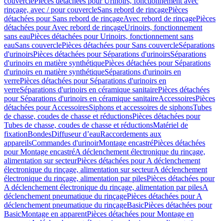
couvercle
Pièces détachées pour Urinoirs, fonctionnement avec
rinçage, avec / pour couvercle
Sans rebord de rinçage
Pièces
détachées pour Sans rebord de rinçage
Avec rebord de rinçage
Pièces
détachées pour Avec rebord de rinçage
Urinoirs, fonctionnement
sans eau
Pièces détachées pour Urinoirs, fonctionnement sans
eau
Sans couvercle
Pièces détachées pour Sans couvercle
Séparations
d'urinoirs
Pièces détachées pour Séparations d'urinoirs
Séparations
d'urinoirs en matière synthétique
Pièces détachées pour Séparations
d'urinoirs en matière synthétique
Séparations d'urinoirs en
verre
Pièces détachées pour Séparations d'urinoirs en
verre
Séparations d'urinoirs en céramique sanitaire
Pièces détachées
pour Séparations d'urinoirs en céramique sanitaire
Accessoires
Pièces
détachées pour Accessoires
Siphons et accessoires de siphons
Tubes
de chasse, coudes de chasse et réductions
Pièces détachées pour
Tubes de chasse, coudes de chasse et réductions
Matériel de
fixation
Bondes
Diffuseur d’eau
Raccordements aux
appareils
Commandes d'urinoir
Montage encastré
Pièces détachées
pour Montage encastré
A déclenchement électronique du rinçage,
alimentation sur secteur
Pièces détachées pour A déclenchement
électronique du rinçage, alimentation sur secteur
A déclenchement
électronique du rinçage, alimentation par piles
Pièces détachées pour
A déclenchement électronique du rinçage, alimentation par piles
A
déclenchement pneumatique du rinçage
Pièces détachées pour A
déclenchement pneumatique du rinçage
Basic
Pièces détachées pour
Basic
Montage en apparent
Pièces détachées pour Montage en