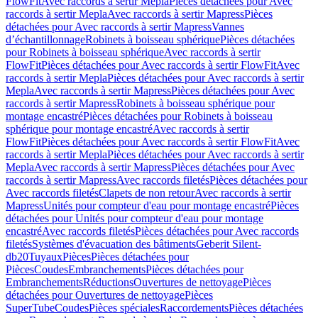
FlowFit
Avec raccords à sertir Mepla
Pièces détachées pour Avec
raccords à sertir Mepla
Avec raccords à sertir Mapress
Pièces
détachées pour Avec raccords à sertir Mapress
Vannes
d’échantillonnage
Robinets à boisseau sphérique
Pièces détachées
pour Robinets à boisseau sphérique
Avec raccords à sertir
FlowFit
Pièces détachées pour Avec raccords à sertir FlowFit
Avec
raccords à sertir Mepla
Pièces détachées pour Avec raccords à sertir
Mepla
Avec raccords à sertir Mapress
Pièces détachées pour Avec
raccords à sertir Mapress
Robinets à boisseau sphérique pour
montage encastré
Pièces détachées pour Robinets à boisseau
sphérique pour montage encastré
Avec raccords à sertir
FlowFit
Pièces détachées pour Avec raccords à sertir FlowFit
Avec
raccords à sertir Mepla
Pièces détachées pour Avec raccords à sertir
Mepla
Avec raccords à sertir Mapress
Pièces détachées pour Avec
raccords à sertir Mapress
Avec raccords filetés
Pièces détachées pour
Avec raccords filetés
Clapets de non retour
Avec raccords à sertir
Mapress
Unités pour compteur d'eau pour montage encastré
Pièces
détachées pour Unités pour compteur d'eau pour montage
encastré
Avec raccords filetés
Pièces détachées pour Avec raccords
filetés
Systèmes d'évacuation des bâtiments
Geberit Silent-
db20
Tuyaux
Pièces
Pièces détachées pour
Pièces
Coudes
Embranchements
Pièces détachées pour
Embranchements
Réductions
Ouvertures de nettoyage
Pièces
détachées pour Ouvertures de nettoyage
Pièces
SuperTube
Coudes
Pièces spéciales
Raccordements
Pièces détachées