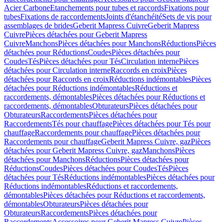
Acier Carbone
Etanchements pour tubes et raccords
Fixations pour
tubes
Fixations de raccordements
Joints d'étanchéité
Sets de vis pour
assemblages de brides
Geberit Mapress Cuivre
Geberit Mapress
Cuivre
Pièces détachées pour Geberit Mapress
Cuivre
Manchons
Pièces détachées pour Manchons
Réductions
Pièces
détachées pour Réductions
Coudes
Pièces détachées pour
Coudes
Tés
Pièces détachées pour Tés
Circulation interne
Pièces
détachées pour Circulation interne
Raccords en croix
Pièces
détachées pour Raccords en croix
Réductions indémontables
Pièces
détachées pour Réductions indémontables
Réductions et
raccordements, démontables
Pièces détachées pour Réductions et
raccordements, démontables
Obturateurs
Pièces détachées pour
Obturateurs
Raccordements
Pièces détachées pour
Raccordements
Tés pour chauffage
Pièces détachées pour Tés pour
chauffage
Raccordements pour chauffage
Pièces détachées pour
Raccordements pour chauffage
Geberit Mapress Cuivre, gaz
Pièces
détachées pour Geberit Mapress Cuivre, gaz
Manchons
Pièces
détachées pour Manchons
Réductions
Pièces détachées pour
Réductions
Coudes
Pièces détachées pour Coudes
Tés
Pièces
détachées pour Tés
Réductions indémontables
Pièces détachées pour
Réductions indémontables
Réductions et raccordements,
démontables
Pièces détachées pour Réductions et raccordements,
démontables
Obturateurs
Pièces détachées pour
Obturateurs
Raccordements
Pièces détachées pour
Raccordements
Accessoires pour Geberit Mapress Cuivre
Pièces