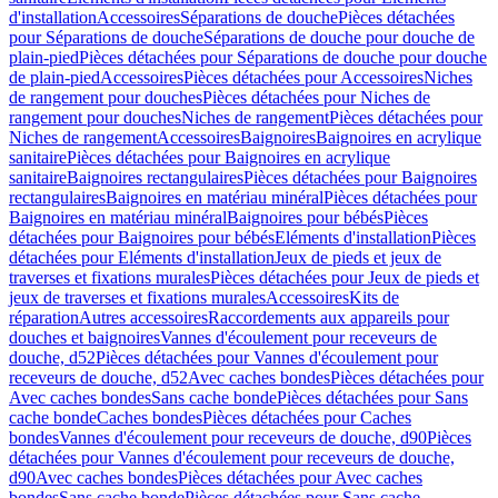
d'installation
Accessoires
Séparations de douche
Pièces détachées
pour Séparations de douche
Séparations de douche pour douche de
plain-pied
Pièces détachées pour Séparations de douche pour douche
de plain-pied
Accessoires
Pièces détachées pour Accessoires
Niches
de rangement pour douches
Pièces détachées pour Niches de
rangement pour douches
Niches de rangement
Pièces détachées pour
Niches de rangement
Accessoires
Baignoires
Baignoires en acrylique
sanitaire
Pièces détachées pour Baignoires en acrylique
sanitaire
Baignoires rectangulaires
Pièces détachées pour Baignoires
rectangulaires
Baignoires en matériau minéral
Pièces détachées pour
Baignoires en matériau minéral
Baignoires pour bébés
Pièces
détachées pour Baignoires pour bébés
Eléments d'installation
Pièces
détachées pour Eléments d'installation
Jeux de pieds et jeux de
traverses et fixations murales
Pièces détachées pour Jeux de pieds et
jeux de traverses et fixations murales
Accessoires
Kits de
réparation
Autres accessoires
Raccordements aux appareils pour
douches et baignoires
Vannes d'écoulement pour receveurs de
douche, d52
Pièces détachées pour Vannes d'écoulement pour
receveurs de douche, d52
Avec caches bondes
Pièces détachées pour
Avec caches bondes
Sans cache bonde
Pièces détachées pour Sans
cache bonde
Caches bondes
Pièces détachées pour Caches
bondes
Vannes d'écoulement pour receveurs de douche, d90
Pièces
détachées pour Vannes d'écoulement pour receveurs de douche,
d90
Avec caches bondes
Pièces détachées pour Avec caches
bondes
Sans cache bonde
Pièces détachées pour Sans cache