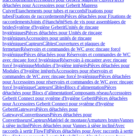
détachées pour Accessoires pour Geberit Mapress
Cuivre
Etanchements pour tubes et raccords
Fixations pour
tubes
Fixations de raccordements
Pièces détachées pour Fixations de
raccordements
Joints d'étanchéité
Sets de vis pour assemblages de
brides
Système d'hygiène Geberit
Unités de rinçage
hygiéniques
Pièces détachées pour Unités de rinçage
hygiéniques
Accessoires pour unités de rinçage
hygiéniques
Capteurs
Câbles
Couvertures et plaques de
fermeture
Réservoirs et commandes de WC avec rinçage forcé
hygiénique
Pièces détachées pour Réservoirs et commandes de WC
avec rinçage forcé hygiénique
Réservoirs à encastrer avec rinçage
forcé hygiénique
Modules d’hygiène intégrés
Pièces détachées pour
Modules d’hygiène intégrés
Accessoires pour réservoirs et
commandes de WC avec rinçage forcé hygiénique
Pièces détachées
pour Accessoires pour réservoirs et commandes de WC avec rinçage
forcé hygiénique
Capteurs
Câbles
Blocs d’alimentation
Pièces
détachées pour Blocs d’alimentation
Composants réseau
Accessoires
Geberit Connect pour système d'hygiène Geberit
Pièces détachées
pour Accessoires Geberit Connect pour système d'hygiène
Geberit
Gateways
Pièces détachées pour
Gateways
Convertisseurs
Pièces détachées pour
Convertisseurs
Capteurs
Matériel de montage
Armatures brutes
Vannes
à siège incliné
Pièces détachées pour Vannes à siège incliné
Avec
raccords à sertir FlowFit
Pièces détachées pour Avec raccords à sertir