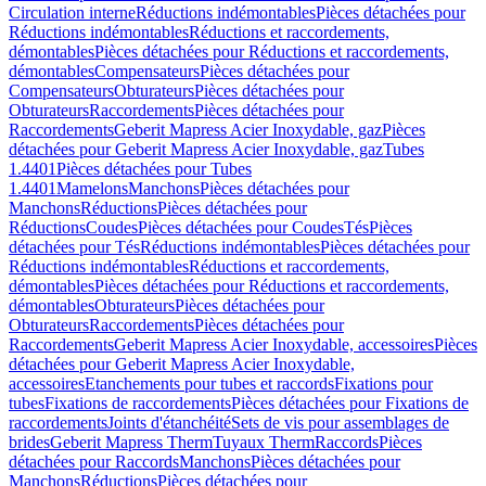
Circulation interne
Réductions indémontables
Pièces détachées pour
Réductions indémontables
Réductions et raccordements,
démontables
Pièces détachées pour Réductions et raccordements,
démontables
Compensateurs
Pièces détachées pour
Compensateurs
Obturateurs
Pièces détachées pour
Obturateurs
Raccordements
Pièces détachées pour
Raccordements
Geberit Mapress Acier Inoxydable, gaz
Pièces
détachées pour Geberit Mapress Acier Inoxydable, gaz
Tubes
1.4401
Pièces détachées pour Tubes
1.4401
Mamelons
Manchons
Pièces détachées pour
Manchons
Réductions
Pièces détachées pour
Réductions
Coudes
Pièces détachées pour Coudes
Tés
Pièces
détachées pour Tés
Réductions indémontables
Pièces détachées pour
Réductions indémontables
Réductions et raccordements,
démontables
Pièces détachées pour Réductions et raccordements,
démontables
Obturateurs
Pièces détachées pour
Obturateurs
Raccordements
Pièces détachées pour
Raccordements
Geberit Mapress Acier Inoxydable, accessoires
Pièces
détachées pour Geberit Mapress Acier Inoxydable,
accessoires
Etanchements pour tubes et raccords
Fixations pour
tubes
Fixations de raccordements
Pièces détachées pour Fixations de
raccordements
Joints d'étanchéité
Sets de vis pour assemblages de
brides
Geberit Mapress Therm
Tuyaux Therm
Raccords
Pièces
détachées pour Raccords
Manchons
Pièces détachées pour
Manchons
Réductions
Pièces détachées pour