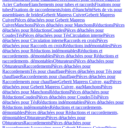
Acier Carbone
Etanchements pour tubes et raccords
Fixations pour
tubes
Fixations de raccordements
Joints d'étanchéité
Sets de vis pour
assemblages de brides
Geberit Mapress Cuivre
Geberit Mapress
Cuivre
Pièces détachées pour Geberit Mapress
Cuivre
Manchons
Pièces détachées pour Manchons
Réductions
Pièces
détachées pour Réductions
Coudes
Pièces détachées pour
Coudes
Tés
Pièces détachées pour Tés
Circulation interne
Pièces
détachées pour Circulation interne
Raccords en croix
Pièces
détachées pour Raccords en croix
Réductions indémontables
Pièces
détachées pour Réductions indémontables
Réductions et
raccordements, démontables
Pièces détachées pour Réductions et
raccordements, démontables
Obturateurs
Pièces détachées pour
Obturateurs
Raccordements
Pièces détachées pour
Raccordements
Tés pour chauffage
Pièces détachées pour Tés pour
chauffage
Raccordements pour chauffage
Pièces détachées pour
Raccordements pour chauffage
Geberit Mapress Cuivre, gaz
Pièces
détachées pour Geberit Mapress Cuivre, gaz
Manchons
Pièces
détachées pour Manchons
Réductions
Pièces détachées pour
Réductions
Coudes
Pièces détachées pour Coudes
Tés
Pièces
détachées pour Tés
Réductions indémontables
Pièces détachées pour
Réductions indémontables
Réductions et raccordements,
démontables
Pièces détachées pour Réductions et raccordements,
démontables
Obturateurs
Pièces détachées pour
Obturateurs
Raccordements
Pièces détachées pour
Raccordements
Accessoires pour Geberit Mapress Cuivre
Pièces