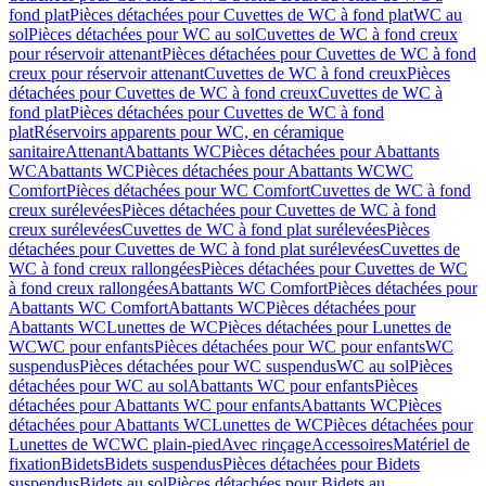
fond plat
Pièces détachées pour Cuvettes de WC à fond plat
WC au
sol
Pièces détachées pour WC au sol
Cuvettes de WC à fond creux
pour réservoir attenant
Pièces détachées pour Cuvettes de WC à fond
creux pour réservoir attenant
Cuvettes de WC à fond creux
Pièces
détachées pour Cuvettes de WC à fond creux
Cuvettes de WC à
fond plat
Pièces détachées pour Cuvettes de WC à fond
plat
Réservoirs apparents pour WC, en céramique
sanitaire
Attenant
Abattants WC
Pièces détachées pour Abattants
WC
Abattants WC
Pièces détachées pour Abattants WC
WC
Comfort
Pièces détachées pour WC Comfort
Cuvettes de WC à fond
creux surélevées
Pièces détachées pour Cuvettes de WC à fond
creux surélevées
Cuvettes de WC à fond plat surélevées
Pièces
détachées pour Cuvettes de WC à fond plat surélevées
Cuvettes de
WC à fond creux rallongées
Pièces détachées pour Cuvettes de WC
à fond creux rallongées
Abattants WC Comfort
Pièces détachées pour
Abattants WC Comfort
Abattants WC
Pièces détachées pour
Abattants WC
Lunettes de WC
Pièces détachées pour Lunettes de
WC
WC pour enfants
Pièces détachées pour WC pour enfants
WC
suspendus
Pièces détachées pour WC suspendus
WC au sol
Pièces
détachées pour WC au sol
Abattants WC pour enfants
Pièces
détachées pour Abattants WC pour enfants
Abattants WC
Pièces
détachées pour Abattants WC
Lunettes de WC
Pièces détachées pour
Lunettes de WC
WC plain-pied
Avec rinçage
Accessoires
Matériel de
fixation
Bidets
Bidets suspendus
Pièces détachées pour Bidets
suspendus
Bidets au sol
Pièces détachées pour Bidets au