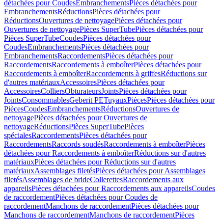
détachées pour Coudes
Embranchements
Pièces détachées pour
Embranchements
Réductions
Pièces détachées pour
Réductions
Ouvertures de nettoyage
Pièces détachées pour
Ouvertures de nettoyage
Pièces SuperTube
Pièces détachées pour
Pièces SuperTube
Coudes
Pièces détachées pour
Coudes
Embranchements
Pièces détachées pour
Embranchements
Raccordements
Pièces détachées pour
Raccordements
Raccordements à emboîter
Pièces détachées pour
Raccordements à emboîter
Raccordements à griffes
Réductions sur
d'autres matériaux
Accessoires
Pièces détachées pour
Accessoires
Colliers
Obturateurs
Joints
Pièces détachées pour
Joints
Consommables
Geberit PE
Tuyaux
Pièces
Pièces détachées pour
Pièces
Coudes
Embranchements
Réductions
Ouvertures de
nettoyage
Pièces détachées pour Ouvertures de
nettoyage
Réductions
Pièces SuperTube
Pièces
spéciales
Raccordements
Pièces détachées pour
Raccordements
Raccords soudés
Raccordements à emboîter
Pièces
détachées pour Raccordements à emboîter
Réductions sur d'autres
matériaux
Pièces détachées pour Réductions sur d'autres
matériaux
Assemblages filetés
Pièces détachées pour Assemblages
filetés
Assemblages de bride
Collerettes
Raccordements aux
appareils
Pièces détachées pour Raccordements aux appareils
Coudes
de raccordement
Pièces détachées pour Coudes de
raccordement
Manchons de raccordement
Pièces détachées pour
Manchons de raccordement
Manchons de raccordement
Pièces