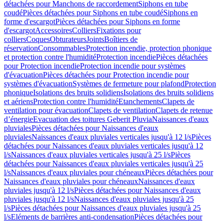
détachées pour Manchons de raccordement
Siphons en tube
coudé
Pièces détachées pour Siphons en tube coudé
Siphons en
forme d'escargot
Pièces détachées pour Siphons en forme
d'escargot
Accessoires
Colliers
Fixations pour
colliers
Coques
Obturateurs
Joints
Boîtiers de
réservation
Consommables
Protection incendie, protection phonique
et protection contre l'humidité
Protection incendie
Pièces détachées
pour Protection incendie
Protection incendie pour systèmes
d'évacuation
Pièces détachées pour Protection incendie pour
systèmes d'évacuation
Systèmes de fermeture pour plafond
Protection
phonique
Isolations des bruits solidiens
Isolations des bruits solidiens
et aériens
Protection contre l'humidité
Etanchements
Clapets de
ventilation pour évacuation
Clapets de ventilation
Clapets de retenue
d’énergie
Evacuation des toitures Geberit Pluvia
Naissances d'eaux
pluviales
Pièces détachées pour Naissances d'eaux
pluviales
Naissances d'eaux pluviales verticales jusqu'à 12 l/s
Pièces
détachées pour Naissances d'eaux pluviales verticales jusqu'à 12
l/s
Naissances d'eaux pluviales verticales jusqu'à 25 l/s
Pièces
détachées pour Naissances d'eaux pluviales verticales jusqu'à 25
l/s
Naissances d'eaux pluviales pour chéneaux
Pièces détachées pour
Naissances d'eaux pluviales pour chéneaux
Naissances d'eaux
pluviales jusqu'à 12 l/s
Pièces détachées pour Naissances d'eaux
pluviales jusqu'à 12 l/s
Naissances d'eaux pluviales jusqu'à 25
l/s
Pièces détachées pour Naissances d'eaux pluviales jusqu'à 25
l/s
Eléments de barrières anti-condensation
Pièces détachées pour