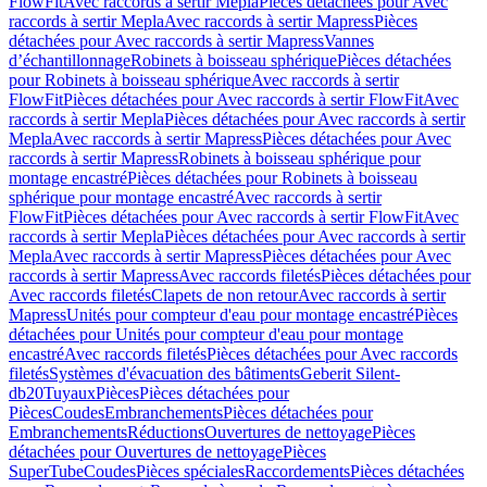
FlowFit
Avec raccords à sertir Mepla
Pièces détachées pour Avec
raccords à sertir Mepla
Avec raccords à sertir Mapress
Pièces
détachées pour Avec raccords à sertir Mapress
Vannes
d’échantillonnage
Robinets à boisseau sphérique
Pièces détachées
pour Robinets à boisseau sphérique
Avec raccords à sertir
FlowFit
Pièces détachées pour Avec raccords à sertir FlowFit
Avec
raccords à sertir Mepla
Pièces détachées pour Avec raccords à sertir
Mepla
Avec raccords à sertir Mapress
Pièces détachées pour Avec
raccords à sertir Mapress
Robinets à boisseau sphérique pour
montage encastré
Pièces détachées pour Robinets à boisseau
sphérique pour montage encastré
Avec raccords à sertir
FlowFit
Pièces détachées pour Avec raccords à sertir FlowFit
Avec
raccords à sertir Mepla
Pièces détachées pour Avec raccords à sertir
Mepla
Avec raccords à sertir Mapress
Pièces détachées pour Avec
raccords à sertir Mapress
Avec raccords filetés
Pièces détachées pour
Avec raccords filetés
Clapets de non retour
Avec raccords à sertir
Mapress
Unités pour compteur d'eau pour montage encastré
Pièces
détachées pour Unités pour compteur d'eau pour montage
encastré
Avec raccords filetés
Pièces détachées pour Avec raccords
filetés
Systèmes d'évacuation des bâtiments
Geberit Silent-
db20
Tuyaux
Pièces
Pièces détachées pour
Pièces
Coudes
Embranchements
Pièces détachées pour
Embranchements
Réductions
Ouvertures de nettoyage
Pièces
détachées pour Ouvertures de nettoyage
Pièces
SuperTube
Coudes
Pièces spéciales
Raccordements
Pièces détachées