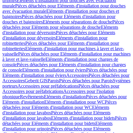
urinoirs
Eléments d'installation pour douches avec évacuation
murale
Pièces détachées pour Eléments d'installation pour douches
avec évacuation murale
Eléments d'installation pour douches et
baignoires
Pièces détachées pour Eléments d'installation pour
douches et baignoires
Eléments pour séparations de douche
Pièces
détachées pour Eléments pour séparations de douche
Eléments
d'installation pour déversoirs
Pièces détachées pour Eléments
d'installation pour déversoirs
Eléments d'installation pour
robinetteries
Pièces détachées pour Eléments d'installation pour
robinetteries
Eléments d'installation pour machines à laver et lave-
vaisselle
Pièces détachées pour Eléments d'installation pour machines
à laver et lave-vaisselle
Eléments d'installation pour charges de
console
Pièces détachées pour Eléments d'installation pour charges
de console
Eléments d'installation pour éviers
Pièces détachées pour
Eléments d'installation pour éviers
Accessoires
Pièces détachées pour
Accessoires
Geberit GIS
Parois
Pièces détachées pour Parois
Systèmes
porteurs
Accessoires pour préfabrications
Pièces détachées pour
Accessoires pour préfabrications
Accessoires pour l'isolation
phonique
Revêtements
Eléments d'installation
Pièces détachées pour
Eléments d'installation
Eléments d'installation pour WC
Pièces
détachées pour Eléments d'installation pour WC
Eléments
d'installation pour lavabos
Pièces détachées pour Eléments
d'installation pour lavabos
Eléments d'installation pour bidets
Pièces
détachées pour Eléments d'installation pour bidets
Eléments
d'installation pour urinoirs
Pièces détachées pour Eléments