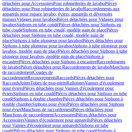
détachées pour Accessoires
Pour robinetteries de lavabo
Pièces
détachées pour Pour robinetteries de lavabo
Raccordements aux
appareils pour espace lavabo, éviers, appareils et déversoirs
muraux
Vidages pour lavabos
Pièces détachées pour Vidages pour
lavabos
Siphons en tube coudé
Pièces détachées pour Siphons en
tube coudé
Siphons en tube coudé, modèle gain de place
Pièces
détachées pour Siphons en tube coudé, modèle gain de
place
Siphons à tube plongeur pour lavabos
Pièces détachées pour
Siphons à tube plongeur pour lavabos
Siphons à tube plongeur pour
lavabos, modèle gain de place
Pièces détachées pour Siphons à tube
plongeur pour lavabos, modèle gain de place
Siphons à
encastrer
Pièces détachées pour Siphons à encastrer
Raccordements
de lavabo
Pièces détachées pour Raccordements de lavabo
Manchons
de raccordement
Coudes de
raccordement
Recouvrements
Raccords
Pièces détachées pour
Raccords
Joints
Tubes de trop-plein
Rallonges
Vannes d'écoulement
pour éviers
Pièces détachées pour Vannes d'écoulement pour
éviers
Siphons en tube coudé
Pièces détachées pour Siphons en tube
coudé
Siphons à double chambre
Pièces détachées pour Siphons à
double chambre
Siphons pour évier
Pièces détachées pour Siphons
pour évier
Manchons de raccordement
Pièces détachées pour
Manchons de raccordement
Accessoires
Pièces détachées pour
Accessoires
Vannes d'écoulement pour appareils
Pièces détachées
pour Vannes d'écoulement pour appareils
Siphons en tube
coudé
Pièces détachées pour Siphons en tube coudé
Siphons à