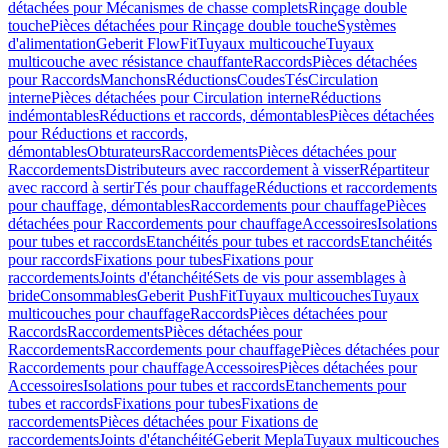
détachées pour Mécanismes de chasse complets
Rinçage double
touche
Pièces détachées pour Rinçage double touche
Systèmes
d'alimentation
Geberit FlowFit
Tuyaux multicouche
Tuyaux
multicouche avec résistance chauffante
Raccords
Pièces détachées
pour Raccords
Manchons
Réductions
Coudes
Tés
Circulation
interne
Pièces détachées pour Circulation interne
Réductions
indémontables
Réductions et raccords, démontables
Pièces détachées
pour Réductions et raccords,
démontables
Obturateurs
Raccordements
Pièces détachées pour
Raccordements
Distributeurs avec raccordement à visser
Répartiteur
avec raccord à sertir
Tés pour chauffage
Réductions et raccordements
pour chauffage, démontables
Raccordements pour chauffage
Pièces
détachées pour Raccordements pour chauffage
Accessoires
Isolations
pour tubes et raccords
Etanchéités pour tubes et raccords
Etanchéités
pour raccords
Fixations pour tubes
Fixations pour
raccordements
Joints d'étanchéité
Sets de vis pour assemblages à
bride
Consommables
Geberit PushFit
Tuyaux multicouches
Tuyaux
multicouches pour chauffage
Raccords
Pièces détachées pour
Raccords
Raccordements
Pièces détachées pour
Raccordements
Raccordements pour chauffage
Pièces détachées pour
Raccordements pour chauffage
Accessoires
Pièces détachées pour
Accessoires
Isolations pour tubes et raccords
Etanchements pour
tubes et raccords
Fixations pour tubes
Fixations de
raccordements
Pièces détachées pour Fixations de
raccordements
Joints d'étanchéité
Geberit Mepla
Tuyaux multicouches