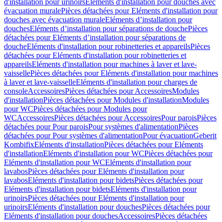
d'installation pour urinoirs
Eléments d'installation pour douches avec
évacuation murale
Pièces détachées pour Eléments d'installation pour
douches avec évacuation murale
Eléments d’installation pour
douches
Eléments d’installation pour séparations de douche
Pièces
détachées pour Eléments d’installation pour séparations de
douche
Eléments d'installation pour robinetteries et appareils
Pièces
détachées pour Eléments d'installation pour robinetteries et
appareils
Eléments d'installation pour machines à laver et lave-
vaisselle
Pièces détachées pour Eléments d'installation pour machines
à laver et lave-vaisselle
Eléments d'installation pour charges de
console
Accessoires
Pièces détachées pour Accessoires
Modules
d'installation
Pièces détachées pour Modules d'installation
Modules
pour WC
Pièces détachées pour Modules pour
WC
Accessoires
Pièces détachées pour Accessoires
Pour parois
Pièces
détachées pour Pour parois
Pour systèmes d'alimentation
Pièces
détachées pour Pour systèmes d'alimentation
Pour évacuation
Geberit
Kombifix
Eléments d'installation
Pièces détachées pour Eléments
d'installation
Eléments d'installation pour WC
Pièces détachées pour
Eléments d'installation pour WC
Eléments d'installation pour
lavabos
Pièces détachées pour Eléments d'installation pour
lavabos
Eléments d'installation pour bidets
Pièces détachées pour
Eléments d'installation pour bidets
Eléments d'installation pour
urinoirs
Pièces détachées pour Eléments d'installation pour
urinoirs
Eléments d'installation pour douches
Pièces détachées pour
Eléments d'installation pour douches
Accessoires
Pièces détachées