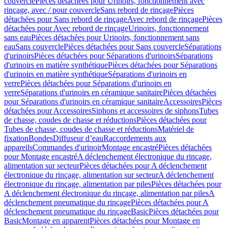
couvercle
Pièces détachées pour Urinoirs, fonctionnement avec
rinçage, avec / pour couvercle
Sans rebord de rinçage
Pièces
détachées pour Sans rebord de rinçage
Avec rebord de rinçage
Pièces
détachées pour Avec rebord de rinçage
Urinoirs, fonctionnement
sans eau
Pièces détachées pour Urinoirs, fonctionnement sans
eau
Sans couvercle
Pièces détachées pour Sans couvercle
Séparations
d'urinoirs
Pièces détachées pour Séparations d'urinoirs
Séparations
d'urinoirs en matière synthétique
Pièces détachées pour Séparations
d'urinoirs en matière synthétique
Séparations d'urinoirs en
verre
Pièces détachées pour Séparations d'urinoirs en
verre
Séparations d'urinoirs en céramique sanitaire
Pièces détachées
pour Séparations d'urinoirs en céramique sanitaire
Accessoires
Pièces
détachées pour Accessoires
Siphons et accessoires de siphons
Tubes
de chasse, coudes de chasse et réductions
Pièces détachées pour
Tubes de chasse, coudes de chasse et réductions
Matériel de
fixation
Bondes
Diffuseur d’eau
Raccordements aux
appareils
Commandes d'urinoir
Montage encastré
Pièces détachées
pour Montage encastré
A déclenchement électronique du rinçage,
alimentation sur secteur
Pièces détachées pour A déclenchement
électronique du rinçage, alimentation sur secteur
A déclenchement
électronique du rinçage, alimentation par piles
Pièces détachées pour
A déclenchement électronique du rinçage, alimentation par piles
A
déclenchement pneumatique du rinçage
Pièces détachées pour A
déclenchement pneumatique du rinçage
Basic
Pièces détachées pour
Basic
Montage en apparent
Pièces détachées pour Montage en