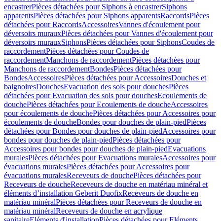
encastrer
Pièces détachées pour Siphons à encastrer
Siphons
apparents
Pièces détachées pour Siphons apparents
Raccords
Pièces
détachées pour Raccords
Accessoires
Vannes d'écoulement pour
déversoirs muraux
Pièces détachées pour Vannes d'écoulement pour
déversoirs muraux
Siphons
Pièces détachées pour Siphons
Coudes de
raccordement
Pièces détachées pour Coudes de
raccordement
Manchons de raccordement
Pièces détachées pour
Manchons de raccordement
Bondes
Pièces détachées pour
Bondes
Accessoires
Pièces détachées pour Accessoires
Douches et
baignoires
Douches
Evacuation des sols pour douches
Pièces
détachées pour Evacuation des sols pour douches
Ecoulements de
douche
Pièces détachées pour Ecoulements de douche
Accessoires
pour écoulements de douche
Pièces détachées pour Accessoires pour
écoulements de douche
Bondes pour douches de plain-pied
Pièces
détachées pour Bondes pour douches de plain-pied
Accessoires pour
bondes pour douches de plain-pied
Pièces détachées pour
Accessoires pour bondes pour douches de plain-pied
Evacuations
murales
Pièces détachées pour Evacuations murales
Accessoires pour
évacuations murales
Pièces détachées pour Accessoires pour
évacuations murales
Receveurs de douche
Pièces détachées pour
Receveurs de douche
Receveurs de douche en matériau minéral et
éléments d’installation Geberit Duofix
Receveurs de douche en
matériau minéral
Pièces détachées pour Receveurs de douche en
matériau minéral
Receveurs de douche en acrylique
sanitaire
Eléments d'installation
Pièces détachées pour Eléments