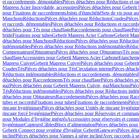
et raccordements, démontables
Pièces détachées pour Réductions et r
Mapress Acier Inoxydable, accessoires
Pièces détachées pour Geberit 
pour Fixations de raccordements
Joints d'étanchéité
Sets de vis pour a
Manchons
Réductions
Pièces détachées pour Réductions
Coudes
Pièces
et raccords, démontables
Pièces détachées pour Réductions et raccord
détachées pour Tés pour chauffage
Raccordements pour chauffage
Piè
bride
Fixations pour tubes
Geberit Mapress Acier Carbone
Geberit Map
détachées pour Manchons
Réductions
Pièces détachées pour Réductio
indémontables
Pièces détachées pour Réductions indémontables
Réduct
Compensateurs
Obturateurs
Pièces détachées pour Obturateurs
Tés pou
chauffage
Accessoires pour Geberit Mapress Acier Carbone
Etanchemen
Mapress Cuivre
Geberit Mapress Cuivre
Pièces détachées pour Geberi
Coudes
Tés
Pièces détachées pour Tés
Circulation interne
Pièces détach
Réductions indémontables
Réductions et raccordements, démontables
détachées pour Raccordements
Tés pour chauffage
Pièces détachées p
gaz
Pièces détachées pour Geberit Mapress Cuivre, gaz
Manchons
Pièc
Tés
Réductions indémontables
Pièces détachées pour Réductions indé
détachées pour Obturateurs
Raccordements
Pièces détachées pour Rac
tubes et raccords
Fixations pour tubes
Fixations de raccordements
Pièce
rinçage hygiéniques
Pièces détachées pour Unités de rinçage hygiéniq
rinçage forcé hygiénique
Pièces détachées pour Réservoirs et comman
pour Modules d’hygiène intégrés
Accessoires pour réservoirs et com
hygiénique
Capteurs
Câbles
Blocs d’alimentation
Pièces détachées pour
Geberit Connect pour système d'hygiène Geberit
Gateways
Pièces dét
incliné
Pièces détachées pour Vannes à siège incliné
Avec raccords à se