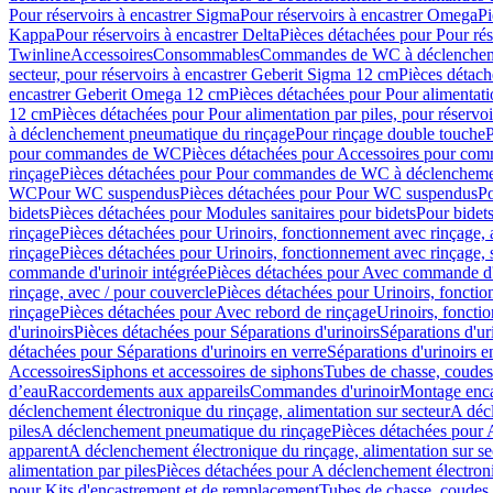
Pour réservoirs à encastrer Sigma
Pour réservoirs à encastrer Omega
Pi
Kappa
Pour réservoirs à encastrer Delta
Pièces détachées pour Pour rés
Twinline
Accessoires
Consommables
Commandes de WC à déclenchemen
secteur, pour réservoirs à encastrer Geberit Sigma 12 cm
Pièces détach
encastrer Geberit Omega 12 cm
Pièces détachées pour Pour alimentati
12 cm
Pièces détachées pour Pour alimentation par piles, pour réservo
à déclenchement pneumatique du rinçage
Pour rinçage double touche
P
pour commandes de WC
Pièces détachées pour Accessoires pour c
rinçage
Pièces détachées pour Pour commandes de WC à déclenchemen
WC
Pour WC suspendus
Pièces détachées pour Pour WC suspendus
P
bidets
Pièces détachées pour Modules sanitaires pour bidets
Pour bidets
rinçage
Pièces détachées pour Urinoirs, fonctionnement avec rinçage, 
rinçage
Pièces détachées pour Urinoirs, fonctionnement avec rinçage, 
commande d'urinoir intégrée
Pièces détachées pour Avec commande d'u
rinçage, avec / pour couvercle
Pièces détachées pour Urinoirs, fonctio
rinçage
Pièces détachées pour Avec rebord de rinçage
Urinoirs, foncti
d'urinoirs
Pièces détachées pour Séparations d'urinoirs
Séparations d'ur
détachées pour Séparations d'urinoirs en verre
Séparations d'urinoirs e
Accessoires
Siphons et accessoires de siphons
Tubes de chasse, coudes
d’eau
Raccordements aux appareils
Commandes d'urinoir
Montage enca
déclenchement électronique du rinçage, alimentation sur secteur
A décl
piles
A déclenchement pneumatique du rinçage
Pièces détachées pour
apparent
A déclenchement électronique du rinçage, alimentation sur se
alimentation par piles
Pièces détachées pour A déclenchement électroni
pour Kits d'encastrement et de remplacement
Tubes de chasse, coudes 