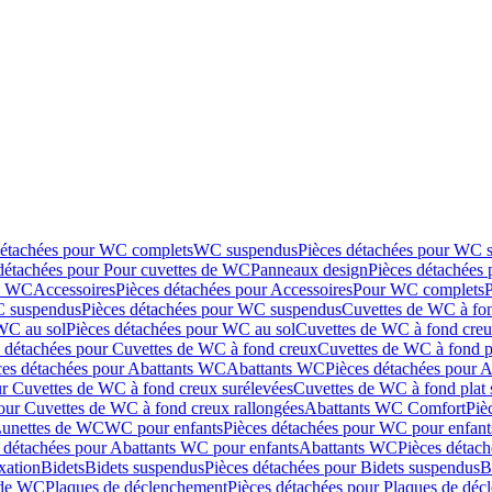
détachées pour WC complets
WC suspendus
Pièces détachées pour WC 
détachées pour Pour cuvettes de WC
Panneaux design
Pièces détachées
de WC
Accessoires
Pièces détachées pour Accessoires
Pour WC complets
 suspendus
Pièces détachées pour WC suspendus
Cuvettes de WC à fo
WC au sol
Pièces détachées pour WC au sol
Cuvettes de WC à fond creux
s détachées pour Cuvettes de WC à fond creux
Cuvettes de WC à fond p
ces détachées pour Abattants WC
Abattants WC
Pièces détachées pour 
ur Cuvettes de WC à fond creux surélevées
Cuvettes de WC à fond plat 
our Cuvettes de WC à fond creux rallongées
Abattants WC Comfort
Piè
Lunettes de WC
WC pour enfants
Pièces détachées pour WC pour enfant
 détachées pour Abattants WC pour enfants
Abattants WC
Pièces détac
ixation
Bidets
Bidets suspendus
Pièces détachées pour Bidets suspendus
B
 de WC
Plaques de déclenchement
Pièces détachées pour Plaques de dé