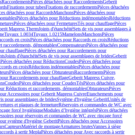
s
Raccordements
Pièces détachées pour Raccordements
Geberit
ords
Fixations pour tubes
Fixations de raccordements
Pièces détachées
ces détachées pour Raccords
Manchons
Pièces détachées pour
ontables
Pièces détachées pour Réductions indémontables
Réductions
metures
Pièces détachées pour Fermetures
Tés pour chauffage
Pièces
berit Mapress Therm
Joints d'étanchéité
Sets de vis pour assemblages à
one
Tuyaux 1.0034
Tuyaux 1.0215
Mamelons
Manchons
Pièces
ccords en croix
Pièces détachées pour Raccords en croix
Réductions
et raccordements, démontables
Compensateurs
Pièces détachées pour
ur chauffage
Pièces détachées pour Raccordements pour
nts
Joints d'étanchéité
Sets de vis pour assemblages de brides
Geberit
s
Pièces détachées pour Réductions
Coudes
Pièces détachées pour
ccords en croix
Réductions indémontables
Pièces détachées pour
teurs
Pièces détachées pour Obturateurs
Raccordements
Pièces
 pour Raccordements pour chauffage
Geberit Mapress Cuivre,
ons
Coudes
Pièces détachées pour Coudes
Tés
Pièces détachées pour
our Réductions et raccordements, démontables
Obturateurs
Pièces
pour Accessoires pour Geberit Mapress Cuivre
Etanchements pour
vis pour assemblages de brides
Système d'hygiène Geberit
Unités de
rtures et plaques de fermeture
Réservoirs et commandes de WC avec
inçage forcé hygiénique
Modules d’hygiène intégrés
Pièces détachées
essoires pour réservoirs et commandes de WC avec rinçage forcé
our système d'hygiène Geberit
Pièces détachées pour Accessoires
urs
Capteurs
Matériel de montage
Armatures brutes
Vannes à siège
accords à sertir Mepla
Pièces détachées pour Avec raccords à sertir