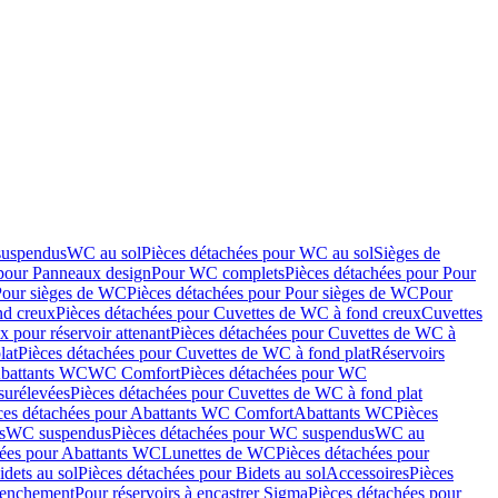
suspendus
WC au sol
Pièces détachées pour WC au sol
Sièges de
 pour Panneaux design
Pour WC complets
Pièces détachées pour Pour
Pour sièges de WC
Pièces détachées pour Pour sièges de WC
Pour
nd creux
Pièces détachées pour Cuvettes de WC à fond creux
Cuvettes
 pour réservoir attenant
Pièces détachées pour Cuvettes de WC à
lat
Pièces détachées pour Cuvettes de WC à fond plat
Réservoirs
Abattants WC
WC Comfort
Pièces détachées pour WC
surélevées
Pièces détachées pour Cuvettes de WC à fond plat
ces détachées pour Abattants WC Comfort
Abattants WC
Pièces
s
WC suspendus
Pièces détachées pour WC suspendus
WC au
hées pour Abattants WC
Lunettes de WC
Pièces détachées pour
idets au sol
Pièces détachées pour Bidets au sol
Accessoires
Pièces
clenchement
Pour réservoirs à encastrer Sigma
Pièces détachées pour