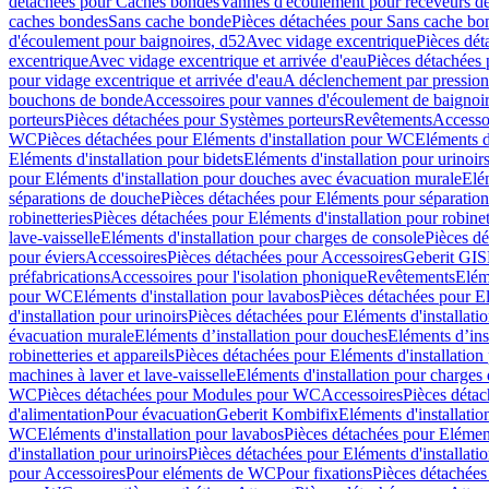
détachées pour Caches bondes
Vannes d'écoulement pour receveurs d
caches bondes
Sans cache bonde
Pièces détachées pour Sans cache bo
d'écoulement pour baignoires, d52
Avec vidage excentrique
Pièces dét
excentrique
Avec vidage excentrique et arrivée d'eau
Pièces détachées 
pour vidage excentrique et arrivée d'eau
A déclenchement par pressio
bouchons de bonde
Accessoires pour vannes d'écoulement de baignoi
porteurs
Pièces détachées pour Systèmes porteurs
Revêtements
Accesso
WC
Pièces détachées pour Eléments d'installation pour WC
Eléments d
Eléments d'installation pour bidets
Eléments d'installation pour urinoir
pour Eléments d'installation pour douches avec évacuation murale
Elé
séparations de douche
Pièces détachées pour Eléments pour séparatio
robinetteries
Pièces détachées pour Eléments d'installation pour robinet
lave-vaisselle
Eléments d'installation pour charges de console
Pièces dé
pour éviers
Accessoires
Pièces détachées pour Accessoires
Geberit GIS
préfabrications
Accessoires pour l'isolation phonique
Revêtements
Eléme
pour WC
Eléments d'installation pour lavabos
Pièces détachées pour El
d'installation pour urinoirs
Pièces détachées pour Eléments d'installatio
évacuation murale
Eléments d’installation pour douches
Eléments d’ins
robinetteries et appareils
Pièces détachées pour Eléments d'installation 
machines à laver et lave-vaisselle
Eléments d'installation pour charges
WC
Pièces détachées pour Modules pour WC
Accessoires
Pièces détac
d'alimentation
Pour évacuation
Geberit Kombifix
Eléments d'installatio
WC
Eléments d'installation pour lavabos
Pièces détachées pour Elément
d'installation pour urinoirs
Pièces détachées pour Eléments d'installatio
pour Accessoires
Pour eléments de WC
Pour fixations
Pièces détachées