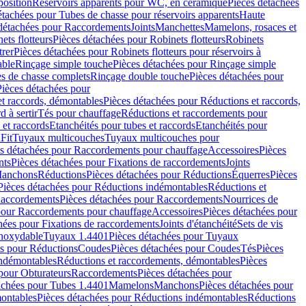
position
Réservoirs apparents pour WC, en céramique
Pièces détachées
étachées pour Tubes de chasse pour réservoirs apparents
Haute
détachées pour Raccordements
Joints
Manchettes
Mamelons, rosaces et
ets flotteurs
Pièces détachées pour Robinets flotteurs
Robinets
trer
Pièces détachées pour Robinets flotteurs pour réservoirs à
able
Rinçage simple touche
Pièces détachées pour Rinçage simple
s de chasse complets
Rinçage double touche
Pièces détachées pour
Pièces détachées pour
t raccords, démontables
Pièces détachées pour Réductions et raccords,
d à sertir
Tés pour chauffage
Réductions et raccordements pour
 et raccords
Etanchéités pour tubes et raccords
Etanchéités pour
Fit
Tuyaux multicouches
Tuyaux multicouches pour
s détachées pour Raccordements pour chauffage
Accessoires
Pièces
nts
Pièces détachées pour Fixations de raccordements
Joints
Manchons
Réductions
Pièces détachées pour Réductions
Équerres
Pièces
Pièces détachées pour Réductions indémontables
Réductions et
accordements
Pièces détachées pour Raccordements
Nourrices de
pour Raccordements pour chauffage
Accessoires
Pièces détachées pour
hées pour Fixations de raccordements
Joints d'étanchéité
Sets de vis
Inoxydable
Tuyaux 1.4401
Pièces détachées pour Tuyaux
es pour Réductions
Coudes
Pièces détachées pour Coudes
Tés
Pièces
indémontables
Réductions et raccordements, démontables
Pièces
pour Obturateurs
Raccordements
Pièces détachées pour
achées pour Tubes 1.4401
Mamelons
Manchons
Pièces détachées pour
ontables
Pièces détachées pour Réductions indémontables
Réductions