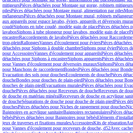
mitigeurs
Pièces détachées pour Montage sur gorge, robinets mitigeurs
piles
Pièces détachées pour Montage mural, alimentation par piles
Mont
mélangeurs
Pièces détachées pour Montage mural, robinets mélangeur
aux appareils pour espace lavabo, éviers, appareils et déversoirs mura
coudé
Siphons en tube coudé, modèle gain de place
Pièces détachées p
lavabos
Siphons à tube plongeur pour lavabos, modèle gain de place
P
encastrer
Raccordements de lavabo
Pièces détachées pour Raccordeme
trop-plein
Rallonges
Vannes d'écoulement pour éviers
Pièces détachées
détachées pour Siphons à double chambre
Siphons pour évier
Pièces d
pour Accessoires
Vannes d'écoulement pour appareils
Pièces détachées
détachées pour Siphons à encastrer
Siphons apparents
Pièces détachée
pour Vannes d'écoulement pour déversoirs muraux
Siphons
Pièces dét
pour Manchons de raccordement
Bondes
Pièces détachées pour Bonde
Evacuation des sols pour douches
Ecoulements de douche
Pièces déta
douche
Bondes pour douches de plain-pied
Pièces détachées pour Bon
douches de plain-pied
Evacuations murales
Pièces détachées pour Eva
douche
Pièces détachées pour Receveurs de douche
Receveurs de douch
de douche en matériau minéral
Receveurs de douche en acrylique sanit
de douche
Séparations de douche pour douche de plain-pied
Pièces dé
douches
Pièces détachées pour Niches de rangement pour douches
Nic
Baignoires en acrylique sanitaire
Baignoires rectangulaires
Pièces déta
bébés
Pièces détachées pour Baignoires pour bébés
Eléments d'installa
jeux de traverses et fixations murales
Accessoires
Kits de réparation
Aut
pour Vannes d'écoulement pour receveurs de douche, d52
Avec cache