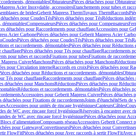
accordements, démontables
Obturateurs
Pièces détachées pour Obturateur
Mapress Acier Inoxydable, accessoires
Etanchements pour tubes et racc
ssemblages de brides
Geberit Mapress Therm
Tuyaux Therm
Raccords
Piè
 détachées pour Coudes
Tés
Pièces détachées pour Tés
Réductions indém
s, démontables
Compensateurs
Pièces détachées pour Compensateurs
Fer
ces détachées pour Raccordements pour chauffage
Accessoires pour Ge
ress Acier Carbone
Pièces détachées pour Geberit Mapress Acier Carb
ns
Coudes
Pièces détachées pour Coudes
Tés
Pièces détachées pour Tés
Ra
ions et raccordements, démontables
Pièces détachées pour Réductions 
r chauffage
Pièces détachées pour Tés pour chauffage
Raccordements po
ts pour tubes et raccords
Fixations pour tubes
Fixations de raccordeme
t Mapress Cuivre
Manchons
Pièces détachées pour Manchons
Réduction
ées pour Circulation interne
Raccords en croix
Pièces détachées pour Ra
Pièces détachées pour Réductions et raccordements, démontables
Obtura
our Tés pour chauffage
Raccordements pour chauffage
Pièces détachées
es détachées pour Manchons
Réductions
Pièces détachées pour Réducti
montables
Réductions et raccordements, démontables
Pièces détachées p
cordements
Accessoires pour Geberit Mapress Cuivre
Pièces détachées 
s détachées pour Fixations de raccordements
Joints d'étanchéité
Sets de 
ues
Accessoires pour unités de rinçage hygiéniques
Capteurs
Câbles
Couve
des de WC avec rinçage forcé hygiénique
Réservoirs à encastrer avec r
mandes de WC avec rinçage forcé hygiénique
Pièces détachées pour Acc
 Blocs d’alimentation
Composants réseau
Accessoires Geberit Connect p
achées pour Gateways
Convertisseurs
Pièces détachées pour Convertisse
rtir FlowFit
Pièces détachées pour Avec raccords à sertir FlowFit
Avec r