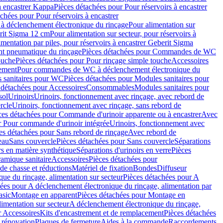
à encastrer Kappa
Pièces détachées pour Pour réservoirs à encastrer
chées pour Pour réservoirs à encastrer
 déclenchement électronique du rinçage
Pour alimentation sur
erit Sigma 12 cm
Pour alimentation sur secteur, pour réservoirs à
imentation par piles, pour réservoirs à encastrer Geberit Sigma
 pneumatique du rinçage
Pièces détachées pour Commandes de WC
ouche
Pièces détachées pour Pour rinçage simple touche
Accessoires
rement
Pour commandes de WC à déclenchement électronique du
 sanitaires pour WC
Pièces détachées pour Modules sanitaires pour
 détachées pour Accessoires
Consommables
Modules sanitaires pour
sol
Urinoirs
Urinoirs, fonctionnement avec rinçage, avec rebord de
rcle
Urinoirs, fonctionnement avec rinçage, sans rebord de
ces détachées pour Commande d'urinoir apparente ou à encastrer
Avec
r Pour commande d'urinoir intégrée
Urinoirs, fonctionnement avec
es détachées pour Sans rebord de rinçage
Avec rebord de
eau
Sans couvercle
Pièces détachées pour Sans couvercle
Séparations
rs en matière synthétique
Séparations d'urinoirs en verre
Pièces
ramique sanitaire
Accessoires
Pièces détachées pour
de chasse et réductions
Matériel de fixation
Bondes
Diffuseur
ue du rinçage, alimentation sur secteur
Pièces détachées pour A
ées pour A déclenchement électronique du rinçage, alimentation par
asic
Montage en apparent
Pièces détachées pour Montage en
imentation sur secteur
A déclenchement électronique du rinçage,
r Accessoires
Kits d'encastrement et de remplacement
Pièces détachées
 rénovation
Plaques de fermeture
Aides à la commande
Raccordements