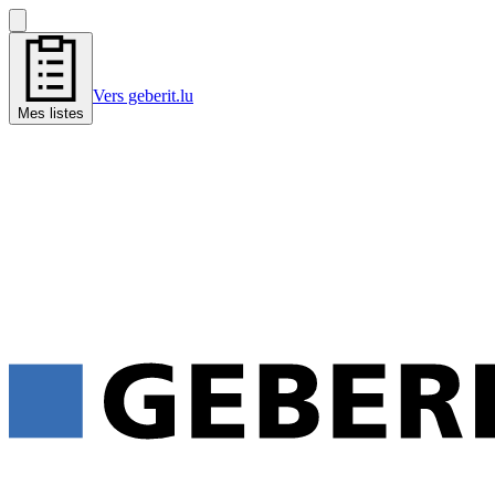
Vers geberit.lu
Mes listes