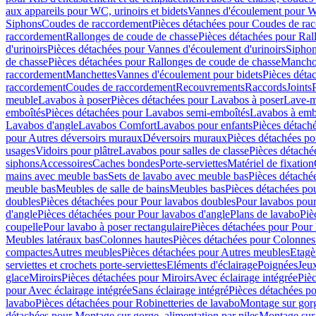
aux appareils pour WC, urinoirs et bidets
Vannes d'écoulement pour W
Siphons
Coudes de raccordement
Pièces détachées pour Coudes de ra
raccordement
Rallonges de coude de chasse
Pièces détachées pour Ral
d'urinoirs
Pièces détachées pour Vannes d'écoulement d'urinoirs
Siphon
de chasse
Pièces détachées pour Rallonges de coude de chasse
Mancho
raccordement
Manchettes
Vannes d'écoulement pour bidets
Pièces déta
raccordement
Coudes de raccordement
Recouvrements
Raccords
Joints
meuble
Lavabos à poser
Pièces détachées pour Lavabos à poser
Lave-m
emboîtés
Pièces détachées pour Lavabos semi-emboîtés
Lavabos à emb
Lavabos d'angle
Lavabos Comfort
Lavabos pour enfants
Pièces détach
pour Autres déversoirs muraux
Déversoirs muraux
Pièces détachées p
usages
Vidoirs pour plâtre
Lavabos pour salles de classe
Pièces détaché
siphons
Accessoires
Caches bondes
Porte-serviettes
Matériel de fixation
mains avec meuble bas
Sets de lavabo avec meuble bas
Pièces détaché
meuble bas
Meubles de salle de bains
Meubles bas
Pièces détachées po
doubles
Pièces détachées pour Pour lavabos doubles
Pour lavabos pou
d'angle
Pièces détachées pour Pour lavabos d'angle
Plans de lavabo
Piè
coupelle
Pour lavabo à poser rectangulaire
Pièces détachées pour Pour 
Meubles latéraux bas
Colonnes hautes
Pièces détachées pour Colonnes
compactes
Autres meubles
Pièces détachées pour Autres meubles
Etagè
serviettes et crochets porte-serviettes
Eléments d'éclairage
Poignées
Jeu
glace
Miroirs
Pièces détachées pour Miroirs
Avec éclairage intégrée
Pièc
pour Avec éclairage intégrée
Sans éclairage intégré
Pièces détachées po
lavabo
Pièces détachées pour Robinetteries de lavabo
Montage sur gorg
détachées pour Montage sur gorge, alimentation par piles
Montage sur 