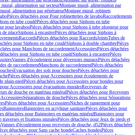
mural, alimentation sur secteur
Montage mural, alimentation par
ural, alimentation par générateur
Montage mural, robinets
vabo
Pièces détachées pour Pour robinetteries de lavabo
Raccordements
hons en tube coudé
Pièces détachées pour Siphons en tube
ur pour lavabos
Pièces détachées pour Siphons à tube plongeur pour
n de place
Siphons à encastrer
Pièces détachées pour Siphons à
uvrements
Raccords
Pièces détachées pour Raccords
Joints
Tubes de
tachées pour Siphons en tube coudé
Siphons à double chambre
Pièces
achées pour Manchons de raccordement
Accessoires
Pièces détachées
 détachées pour Siphons en tube coudé
Siphons à encastrer
Pièces
soires
Vannes d'écoulement pour déversoirs muraux
Pièces détachées
udes de raccordement
Manchons de raccordement
Pièces détachées
ouches
Evacuation des sols pour douches
Pièces détachées pour
uche
Pièces détachées pour Accessoires pour écoulements de
e plain-pied
Pièces détachées pour Accessoires pour bondes pour
 pour Accessoires pour évacuations murales
Receveurs de
urs de douche en matériau minéral
Pièces détachées pour Receveurs
n
Accessoires
Séparations de douche
Pièces détachées pour Séparations
res
Pièces détachées pour Accessoires
Niches de rangement pour
es
Baignoires
Baignoires en acrylique sanitaire
Pièces détachées pour
es détachées pour Baignoires en matériau minéral
Baignoires pour
e traverses et fixations murales
Pièces détachées pour Jeux de pieds et
s
Vannes d'écoulement pour receveurs de douche, d52
Pièces détachées
èces détachées pour Sans cache bonde
Caches bondes
Pièces