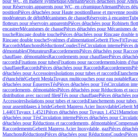
pour WC, en matière synthétique
Attenant
Pièces détachées pour Atten
pour Réservoirs apparents pour WC, en céramique
Attenant
Pièces dét
position
Pièces détachées pour Haute position
Basse et moyenne positi
modérateurs de débit
Mécanismes de chasse
Réservoirs à encastrer
Tube
flotteurs pour réservoirs apparents
Pièces détachées pour Robinets flott
encastrer
Mécanismes de chasse
Pièces détachées pour Mécanismes de
touche
Rinçage double touche
Pièces détachées pour Rinçage double 
Rinçage double touche
Systèmes d'alimentation
Geberit FlowFit
Tuyaux
Raccords
Manchons
Réductions
Coudes
Tés
Circulation interne
Pièces d
démontables
Obturateurs
Raccordements
Pièces détachées pour Racco
chauffage, démontables
Raccordements pour chauffage
Pièces détaché
raccords
Fixations pour tubes
Fixations pour raccordements
Joints d'éta
chauffage
Raccords
Pièces détachées pour Raccords
Raccordements
Piè
détachées pour Accessoires
Isolations pour tubes et raccords
Etanchemen
d'étanchéité
Geberit Mepla
Tuyaux multicouches pour eau potable
Racc
détachées pour Équerres
Tés
Pièces détachées pour Tés
Circulation int
raccordements, démontables
Pièces détachées pour Réductions et rac
distribution avec raccord fileté
Tés pour chauffage
Pièces détachées po
Accessoires
Isolations pour tubes et raccords
Etanchements pour tubes 
pour assemblages à bride
Geberit Mapress Acier Inoxydable
Geberit M
1.4401
Tuyaux 1.4521
Pièces détachées pour Tuyaux 1.4521
Mamelon
détachées pour Tés
Circulation interne
Pièces détachées pour Circulati
détachées pour Réductions et raccordements, démontables
Compensat
Raccordements
Geberit Mapress Acier Inoxydable, gaz
Pièces détaché
Manchons
Réductions
Pièces détachées pour Réductions
Coudes
Pièces