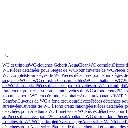
LU
WC et urinoirs
WC-douches Geberit AquaClean
WC complets
Pièces 
WC
Pièces détachées pour Sièges de WC
Pour cuvettes de WC
Pièces 
WC complets
Pour sièges de WC
Pièces détachées pour Pour sièges 
sièges de WC et WC complets
Consommables
WC et abattants WC
WC
de WC à fond plat
Pièces détachées pour Cuvettes de WC à fond plat
fond creux pour réservoir attenant
Cuvettes de WC à fond creux
Pièce
apparents pour WC, en céramique sanitaire
Attenant
Abattants WC
Piè
Comfort
Cuvettes de WC à fond creux surélevées
Pièces détachées po
surélevées
Cuvettes de WC à fond creux rallongées
Pièces détachées p
détachées pour Abattants WC
Lunettes de WC
Pièces détachées pour 
sol
Pièces détachées pour WC au sol
Abattants WC pour enfants
Pièces
Lunettes de WC
WC plain-pied
Avec rinçage
Accessoires
Matériel de f
détachées pour Accessoires
Plaques de déclenchement et commandes