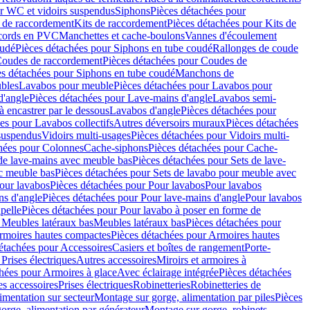
r WC et vidoirs suspendus
Siphons
Pièces détachées pour
 de raccordement
Kits de raccordement
Pièces détachées pour Kits de
ccords en PVC
Manchettes et cache-boulons
Vannes d'écoulement
oudé
Pièces détachées pour Siphons en tube coudé
Rallonges de coude
oudes de raccordement
Pièces détachées pour Coudes de
es détachées pour Siphons en tube coudé
Manchons de
bles
Lavabos pour meuble
Pièces détachées pour Lavabos pour
d'angle
Pièces détachées pour Lave-mains d'angle
Lavabos semi-
 encastrer par le dessous
Lavabos d'angle
Pièces détachées pour
es pour Lavabos collectifs
Autres déversoirs muraux
Pièces détachées
 suspendus
Vidoirs multi-usages
Pièces détachées pour Vidoirs multi-
hées pour Colonnes
Cache-siphons
Pièces détachées pour Cache-
de lave-mains avec meuble bas
Pièces détachées pour Sets de lave-
c meuble bas
Pièces détachées pour Sets de lavabo pour meuble avec
our lavabos
Pièces détachées pour Pour lavabos
Pour lavabos
ns d'angle
Pièces détachées pour Pour lave-mains d'angle
Pour lavabos
pelle
Pièces détachées pour Pour lavabo à poser en forme de
 Meubles latéraux bas
Meubles latéraux bas
Pièces détachées pour
rmoires hautes compactes
Pièces détachées pour Armoires hautes
étachées pour Accessoires
Casiers et boîtes de rangement
Porte-
Prises électriques
Autres accessoires
Miroirs et armoires à
hées pour Armoires à glace
Avec éclairage intégrée
Pièces détachées
es accessoires
Prises électriques
Robinetteries
Robinetteries de
imentation sur secteur
Montage sur gorge, alimentation par piles
Pièces
orge, alimentation par générateur
Montage sur gorge, robinets