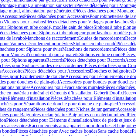
Montage mural, alimentation sur secteur
Pièces détachées pour Montage 
age mural, alimentation par générateur
Pièces détachées pour Montage m
s
Accessoires
Pièces détachées pour Accessoires
Pour robinetteries de la
ux
Vidages pour lavabos
Pièces détachées pour Vidages pour lavabos
Sip
our Siphons en tube coudé, modèle gain de place
Siphons à tube plonge
ièces détachées pour Siphons à tube plongeur pour lavabos, modèle gai
nts de lavabo
Manchons de raccordement
Coudes de raccordement
Reco
 pour Vannes d'écoulement pour éviers
Siphons en tube coudé
Pièces dé
étachées pour Siphons pour évier
Manchons de raccordement
Pièces dét
 pour Vannes d'écoulement pour appareils
Siphons en tube coudé
Pièces
s pour Siphons apparents
Raccords
Pièces détachées pour Raccords
Acces
achées pour Siphons
Coudes de raccordement
Pièces détachées pour Co
s
Accessoires
Pièces détachées pour Accessoires
Douches et baignoires
D
chées pour Ecoulements de douche
Accessoires pour écoulements de do
des pour douches de plain-pied
Accessoires pour bondes pour douches d
cuations murales
Accessoires pour évacuations murales
Pièces détachées
e en matériau minéral et éléments d’installation Geberit Duofix
Receve
aire
Eléments d'installation
Pièces détachées pour Eléments d'installatio
tachées pour Séparations de douche pour douche de plain-pied
Accessoi
hes de rangement
Pièces détachées pour Niches de rangement
Accessoir
chées pour Baignoires rectangulaires
Baignoires en matériau minéral
Pièc
tion
Pièces détachées pour Eléments d'installation
Jeux de pieds et jeux d
res accessoires
Raccordements aux appareils pour douches et baignoire
s bondes
Pièces détachées pour Avec caches bondes
Sans cache bonde
Pi