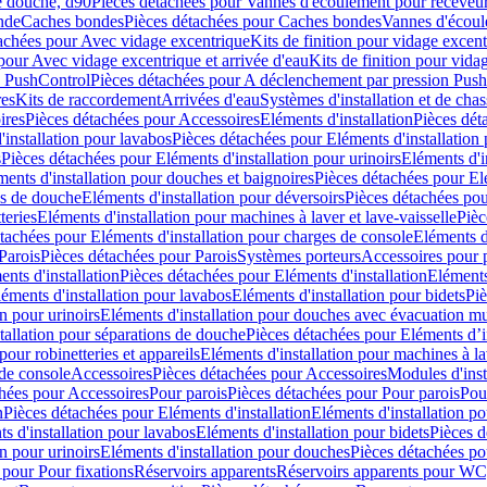
e douche, d90
Pièces détachées pour Vannes d'écoulement pour receveu
nde
Caches bondes
Pièces détachées pour Caches bondes
Vannes d'écoul
achées pour Avec vidage excentrique
Kits de finition pour vidage excen
pour Avec vidage excentrique et arrivée d'eau
Kits de finition pour vida
n PushControl
Pièces détachées pour A déclenchement par pression Pus
res
Kits de raccordement
Arrivées d'eau
Systèmes d'installation et de chas
ires
Pièces détachées pour Accessoires
Eléments d'installation
Pièces dét
'installation pour lavabos
Pièces détachées pour Eléments d'installation
s
Pièces détachées pour Eléments d'installation pour urinoirs
Eléments d'i
ments d'installation pour douches et baignoires
Pièces détachées pour Elé
ns de douche
Eléments d'installation pour déversoirs
Pièces détachées pou
teries
Eléments d'installation pour machines à laver et lave-vaisselle
Pièc
tachées pour Eléments d'installation pour charges de console
Eléments d'
Parois
Pièces détachées pour Parois
Systèmes porteurs
Accessoires pour p
nts d'installation
Pièces détachées pour Eléments d'installation
Eléments
éments d'installation pour lavabos
Eléments d'installation pour bidets
Piè
n pour urinoirs
Eléments d'installation pour douches avec évacuation m
tallation pour séparations de douche
Pièces détachées pour Eléments d’i
pour robinetteries et appareils
Eléments d'installation pour machines à lav
 de console
Accessoires
Pièces détachées pour Accessoires
Modules d'inst
hées pour Accessoires
Pour parois
Pièces détachées pour Pour parois
Pou
n
Pièces détachées pour Eléments d'installation
Eléments d'installation 
s d'installation pour lavabos
Eléments d'installation pour bidets
Pièces d
n pour urinoirs
Eléments d'installation pour douches
Pièces détachées po
 pour Pour fixations
Réservoirs apparents
Réservoirs apparents pour WC,