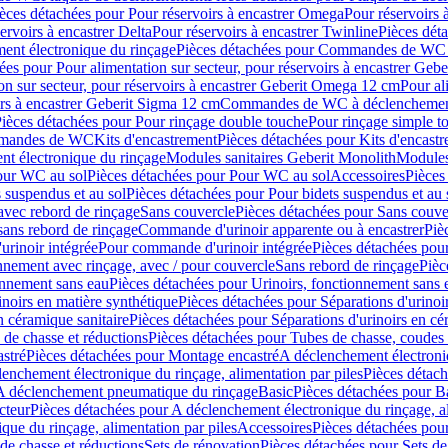
èces détachées pour Pour réservoirs à encastrer Omega
Pour réservoirs 
ervoirs à encastrer Delta
Pour réservoirs à encastrer Twinline
Pièces déta
t électronique du rinçage
Pièces détachées pour Commandes de WC à
ées pour Pour alimentation sur secteur, pour réservoirs à encastrer Geb
on sur secteur, pour réservoirs à encastrer Geberit Omega 12 cm
Pour al
irs à encastrer Geberit Sigma 12 cm
Commandes de WC à déclenchement
ièces détachées pour Pour rinçage double touche
Pour rinçage simple t
ommandes de WC
Kits d'encastrement
Pièces détachées pour Kits d'encast
t électronique du rinçage
Modules sanitaires Geberit Monolith
Modules
our WC au sol
Pièces détachées pour Pour WC au sol
Accessoires
Pièces
 suspendus et au sol
Pièces détachées pour Pour bidets suspendus et au 
avec rebord de rinçage
Sans couvercle
Pièces détachées pour Sans couve
sans rebord de rinçage
Commande d'urinoir apparente ou à encastrer
Piè
rinoir intégrée
Pour commande d'urinoir intégrée
Pièces détachées pou
nnement avec rinçage, avec / pour couvercle
Sans rebord de rinçage
Pièc
onnement sans eau
Pièces détachées pour Urinoirs, fonctionnement sans 
inoirs en matière synthétique
Pièces détachées pour Séparations d'urinoi
n céramique sanitaire
Pièces détachées pour Séparations d'urinoirs en cé
 de chasse et réductions
Pièces détachées pour Tubes de chasse, coudes 
stré
Pièces détachées pour Montage encastré
A déclenchement électroniq
enchement électronique du rinçage, alimentation par piles
Pièces détach
 A déclenchement pneumatique du rinçage
Basic
Pièces détachées pour B
cteur
Pièces détachées pour A déclenchement électronique du rinçage, al
que du rinçage, alimentation par piles
Accessoires
Pièces détachées pou
de chasse et réductions
Sets de rénovation
Pièces détachées pour Sets de