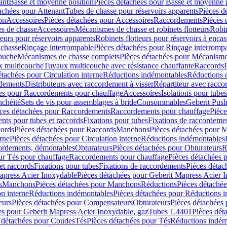
ant
Basse et moyenne position
Pièces détachées pour Basse et moyenne 
achées pour Attenant
Tubes de chasse pour réservoirs apparents
Pièces d
on
Accessoires
Pièces détachées pour Accessoires
Raccordements
Pièces 
s de chasse
Accessoires
Mécanismes de chasse et robinets flotteurs
Robin
eurs pour réservoirs apparents
Robinets flotteurs pour réservoirs à encas
 chasse
Rinçage interrompable
Pièces détachées pour Rinçage interromp
touche
Mécanismes de chasse complets
Pièces détachées pour Mécanisme
 multicouche
Tuyaux multicouche avec résistance chauffante
Raccords
étachées pour Circulation interne
Réductions indémontables
Réductions e
rdements
Distributeurs avec raccordement à visser
Répartiteur avec raccor
es pour Raccordements pour chauffage
Accessoires
Isolations pour tubes
nchéité
Sets de vis pour assemblages à bride
Consommables
Geberit Push
ces détachées pour Raccordements
Raccordements pour chauffage
Pièce
ts pour tubes et raccords
Fixations pour tubes
Fixations de raccordeme
ords
Pièces détachées pour Raccords
Manchons
Pièces détachées pour 
erne
Pièces détachées pour Circulation interne
Réductions indémontables
cordements, démontables
Obturateurs
Pièces détachées pour Obturateurs
R
ur Tés pour chauffage
Raccordements pour chauffage
Pièces détachées 
et raccords
Fixations pour tubes
Fixations de raccordements
Pièces détac
apress Acier Inoxydable
Pièces détachées pour Geberit Mapress Acier 
s
Manchons
Pièces détachées pour Manchons
Réductions
Pièces détaché
on interne
Réductions indémontables
Pièces détachées pour Réductions 
eurs
Pièces détachées pour Compensateurs
Obturateurs
Pièces détachées 
es pour Geberit Mapress Acier Inoxydable, gaz
Tubes 1.4401
Pièces dét
 détachées pour Coudes
Tés
Pièces détachées pour Tés
Réductions indém