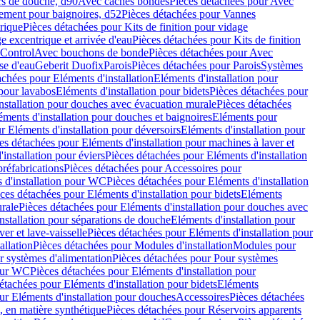
rs de douche, d90
Avec caches bondes
Pièces détachées pour Avec
ement pour baignoires, d52
Pièces détachées pour Vannes
trique
Pièces détachées pour Kits de finition pour vidage
ge excentrique et arrivée d'eau
Pièces détachées pour Kits de finition
hControl
Avec bouchons de bonde
Pièces détachées pour Avec
se d'eau
Geberit Duofix
Parois
Pièces détachées pour Parois
Systèmes
achées pour Eléments d'installation
Eléments d'installation pour
 pour lavabos
Eléments d'installation pour bidets
Pièces détachées pour
nstallation pour douches avec évacuation murale
Pièces détachées
ments d'installation pour douches et baignoires
Eléments pour
r Eléments d'installation pour déversoirs
Eléments d'installation pour
es détachées pour Eléments d'installation pour machines à laver et
installation pour éviers
Pièces détachées pour Eléments d'installation
réfabrications
Pièces détachées pour Accessoires pour
 d'installation pour WC
Pièces détachées pour Eléments d'installation
ces détachées pour Eléments d'installation pour bidets
Eléments
urale
Pièces détachées pour Eléments d'installation pour douches avec
nstallation pour séparations de douche
Eléments d'installation pour
er et lave-vaisselle
Pièces détachées pour Eléments d'installation pour
allation
Pièces détachées pour Modules d'installation
Modules pour
r systèmes d'alimentation
Pièces détachées pour Pour systèmes
pour WC
Pièces détachées pour Eléments d'installation pour
étachées pour Eléments d'installation pour bidets
Eléments
ur Eléments d'installation pour douches
Accessoires
Pièces détachées
 en matière synthétique
Pièces détachées pour Réservoirs apparents