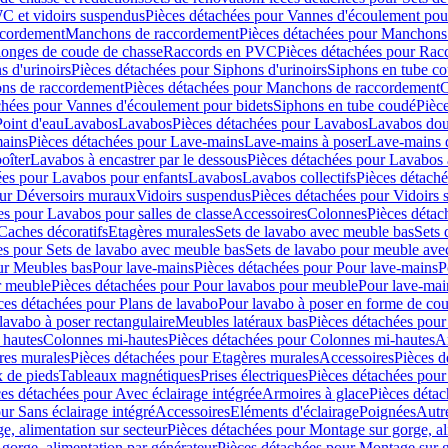
C et vidoirs suspendus
Pièces détachées pour Vannes d'écoulement pou
ccordement
Manchons de raccordement
Pièces détachées pour Manchons
longes de coude de chasse
Raccords en PVC
Pièces détachées pour Ra
s d'urinoirs
Pièces détachées pour Siphons d'urinoirs
Siphons en tube c
ns de raccordement
Pièces détachées pour Manchons de raccordement
C
chées pour Vannes d'écoulement pour bidets
Siphons en tube coudé
Pièc
Point d'eau
Lavabos
Lavabos
Pièces détachées pour Lavabos
Lavabos dou
ains
Pièces détachées pour Lave-mains
Lave-mains à poser
Lave-mains 
oîter
Lavabos à encastrer par le dessous
Pièces détachées pour Lavabos à
ées pour Lavabos pour enfants
Lavabos
Lavabos collectifs
Pièces détaché
our Déversoirs muraux
Vidoirs suspendus
Pièces détachées pour Vidoirs
es pour Lavabos pour salles de classe
Accessoires
Colonnes
Pièces détac
Caches décoratifs
Etagères murales
Sets de lavabo avec meuble bas
Sets 
es pour Sets de lavabo avec meuble bas
Sets de lavabo pour meuble ave
ur Meubles bas
Pour lave-mains
Pièces détachées pour Pour lave-mains
P
r meuble
Pièces détachées pour Pour lavabos pour meuble
Pour lave-mai
ces détachées pour Plans de lavabo
Pour lavabo à poser en forme de cou
lavabo à poser rectangulaire
Meubles latéraux bas
Pièces détachées pour
 hautes
Colonnes mi-hautes
Pièces détachées pour Colonnes mi-hautes
A
res murales
Pièces détachées pour Etagères murales
Accessoires
Pièces d
x de pieds
Tableaux magnétiques
Prises électriques
Pièces détachées pour 
es détachées pour Avec éclairage intégrée
Armoires à glace
Pièces détac
ur Sans éclairage intégré
Accessoires
Eléments d'éclairage
Poignées
Autr
e, alimentation sur secteur
Pièces détachées pour Montage sur gorge, al
gorge, alimentation par générateur
Pièces détachées pour Montage sur g