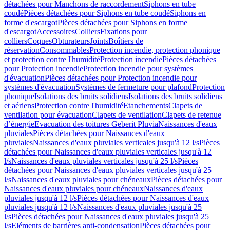
détachées pour Manchons de raccordement
Siphons en tube
coudé
Pièces détachées pour Siphons en tube coudé
Siphons en
forme d'escargot
Pièces détachées pour Siphons en forme
d'escargot
Accessoires
Colliers
Fixations pour
colliers
Coques
Obturateurs
Joints
Boîtiers de
réservation
Consommables
Protection incendie, protection phonique
et protection contre l'humidité
Protection incendie
Pièces détachées
pour Protection incendie
Protection incendie pour systèmes
d'évacuation
Pièces détachées pour Protection incendie pour
systèmes d'évacuation
Systèmes de fermeture pour plafond
Protection
phonique
Isolations des bruits solidiens
Isolations des bruits solidiens
et aériens
Protection contre l'humidité
Etanchements
Clapets de
ventilation pour évacuation
Clapets de ventilation
Clapets de retenue
d’énergie
Evacuation des toitures Geberit Pluvia
Naissances d'eaux
pluviales
Pièces détachées pour Naissances d'eaux
pluviales
Naissances d'eaux pluviales verticales jusqu'à 12 l/s
Pièces
détachées pour Naissances d'eaux pluviales verticales jusqu'à 12
l/s
Naissances d'eaux pluviales verticales jusqu'à 25 l/s
Pièces
détachées pour Naissances d'eaux pluviales verticales jusqu'à 25
l/s
Naissances d'eaux pluviales pour chéneaux
Pièces détachées pour
Naissances d'eaux pluviales pour chéneaux
Naissances d'eaux
pluviales jusqu'à 12 l/s
Pièces détachées pour Naissances d'eaux
pluviales jusqu'à 12 l/s
Naissances d'eaux pluviales jusqu'à 25
l/s
Pièces détachées pour Naissances d'eaux pluviales jusqu'à 25
l/s
Eléments de barrières anti-condensation
Pièces détachées pour