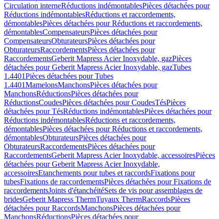
Circulation interne
Réductions indémontables
Pièces détachées pour
Réductions indémontables
Réductions et raccordements,
démontables
Pièces détachées pour Réductions et raccordements,
démontables
Compensateurs
Pièces détachées pour
Compensateurs
Obturateurs
Pièces détachées pour
Obturateurs
Raccordements
Pièces détachées pour
Raccordements
Geberit Mapress Acier Inoxydable, gaz
Pièces
détachées pour Geberit Mapress Acier Inoxydable, gaz
Tubes
1.4401
Pièces détachées pour Tubes
1.4401
Mamelons
Manchons
Pièces détachées pour
Manchons
Réductions
Pièces détachées pour
Réductions
Coudes
Pièces détachées pour Coudes
Tés
Pièces
détachées pour Tés
Réductions indémontables
Pièces détachées pour
Réductions indémontables
Réductions et raccordements,
démontables
Pièces détachées pour Réductions et raccordements,
démontables
Obturateurs
Pièces détachées pour
Obturateurs
Raccordements
Pièces détachées pour
Raccordements
Geberit Mapress Acier Inoxydable, accessoires
Pièces
détachées pour Geberit Mapress Acier Inoxydable,
accessoires
Etanchements pour tubes et raccords
Fixations pour
tubes
Fixations de raccordements
Pièces détachées pour Fixations de
raccordements
Joints d'étanchéité
Sets de vis pour assemblages de
brides
Geberit Mapress Therm
Tuyaux Therm
Raccords
Pièces
détachées pour Raccords
Manchons
Pièces détachées pour
Manchons
Réductions
Pièces détachées pour