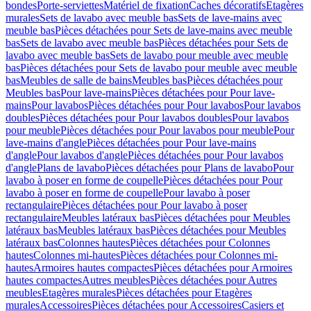
bondes
Porte-serviettes
Matériel de fixation
Caches décoratifs
Etagères
murales
Sets de lavabo avec meuble bas
Sets de lave-mains avec
meuble bas
Pièces détachées pour Sets de lave-mains avec meuble
bas
Sets de lavabo avec meuble bas
Pièces détachées pour Sets de
lavabo avec meuble bas
Sets de lavabo pour meuble avec meuble
bas
Pièces détachées pour Sets de lavabo pour meuble avec meuble
bas
Meubles de salle de bains
Meubles bas
Pièces détachées pour
Meubles bas
Pour lave-mains
Pièces détachées pour Pour lave-
mains
Pour lavabos
Pièces détachées pour Pour lavabos
Pour lavabos
doubles
Pièces détachées pour Pour lavabos doubles
Pour lavabos
pour meuble
Pièces détachées pour Pour lavabos pour meuble
Pour
lave-mains d'angle
Pièces détachées pour Pour lave-mains
d'angle
Pour lavabos d'angle
Pièces détachées pour Pour lavabos
d'angle
Plans de lavabo
Pièces détachées pour Plans de lavabo
Pour
lavabo à poser en forme de coupelle
Pièces détachées pour Pour
lavabo à poser en forme de coupelle
Pour lavabo à poser
rectangulaire
Pièces détachées pour Pour lavabo à poser
rectangulaire
Meubles latéraux bas
Pièces détachées pour Meubles
latéraux bas
Meubles latéraux bas
Pièces détachées pour Meubles
latéraux bas
Colonnes hautes
Pièces détachées pour Colonnes
hautes
Colonnes mi-hautes
Pièces détachées pour Colonnes mi-
hautes
Armoires hautes compactes
Pièces détachées pour Armoires
hautes compactes
Autres meubles
Pièces détachées pour Autres
meubles
Etagères murales
Pièces détachées pour Etagères
murales
Accessoires
Pièces détachées pour Accessoires
Casiers et