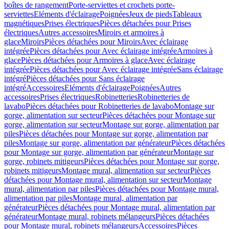
boîtes de rangement
Porte-serviettes et crochets porte-
serviettes
Eléments d'éclairage
Poignées
Jeux de pieds
Tableaux
magnétiques
Prises électriques
Pièces détachées pour Prises
électriques
Autres accessoires
Miroirs et armoires à
glace
Miroirs
Pièces détachées pour Miroirs
Avec éclairage
intégrée
Pièces détachées pour Avec éclairage intégrée
Armoires à
glace
Pièces détachées pour Armoires à glace
Avec éclairage
intégrée
Pièces détachées pour Avec éclairage intégrée
Sans éclairage
intégré
Pièces détachées pour Sans éclairage
intégré
Accessoires
Eléments d'éclairage
Poignées
Autres
accessoires
Prises électriques
Robinetteries
Robinetteries de
lavabo
Pièces détachées pour Robinetteries de lavabo
Montage sur
gorge, alimentation sur secteur
Pièces détachées pour Montage sur
gorge, alimentation sur secteur
Montage sur gorge, alimentation par
piles
Pièces détachées pour Montage sur gorge, alimentation par
piles
Montage sur gorge, alimentation par générateur
Pièces détachées
pour Montage sur gorge, alimentation par générateur
Montage sur
gorge, robinets mitigeurs
Pièces détachées pour Montage sur gorge,
robinets mitigeurs
Montage mural, alimentation sur secteur
Pièces
détachées pour Montage mural, alimentation sur secteur
Montage
mural, alimentation par piles
Pièces détachées pour Montage mural,
alimentation par piles
Montage mural, alimentation par
générateur
Pièces détachées pour Montage mural, alimentation par
générateur
Montage mural, robinets mélangeurs
Pièces détachées
pour Montage mural, robinets mélangeurs
Accessoires
Pièces