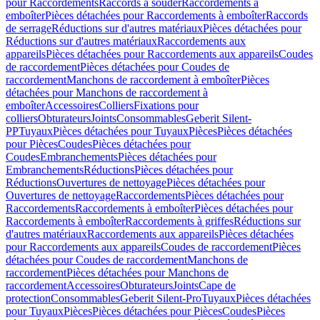
pour Raccordements
Raccords à souder
Raccordements à
emboîter
Pièces détachées pour Raccordements à emboîter
Raccords
de serrage
Réductions sur d'autres matériaux
Pièces détachées pour
Réductions sur d'autres matériaux
Raccordements aux
appareils
Pièces détachées pour Raccordements aux appareils
Coudes
de raccordement
Pièces détachées pour Coudes de
raccordement
Manchons de raccordement à emboîter
Pièces
détachées pour Manchons de raccordement à
emboîter
Accessoires
Colliers
Fixations pour
colliers
Obturateurs
Joints
Consommables
Geberit Silent-
PP
Tuyaux
Pièces détachées pour Tuyaux
Pièces
Pièces détachées
pour Pièces
Coudes
Pièces détachées pour
Coudes
Embranchements
Pièces détachées pour
Embranchements
Réductions
Pièces détachées pour
Réductions
Ouvertures de nettoyage
Pièces détachées pour
Ouvertures de nettoyage
Raccordements
Pièces détachées pour
Raccordements
Raccordements à emboîter
Pièces détachées pour
Raccordements à emboîter
Raccordements à griffes
Réductions sur
d'autres matériaux
Raccordements aux appareils
Pièces détachées
pour Raccordements aux appareils
Coudes de raccordement
Pièces
détachées pour Coudes de raccordement
Manchons de
raccordement
Pièces détachées pour Manchons de
raccordement
Accessoires
Obturateurs
Joints
Cape de
protection
Consommables
Geberit Silent-Pro
Tuyaux
Pièces détachées
pour Tuyaux
Pièces
Pièces détachées pour Pièces
Coudes
Pièces