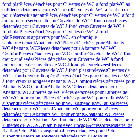
fond plat
Pièces détachées pour Cuvettes de WC à fond plat
WC au
sol
Pièces détachées pour WC au sol
Cuvettes de WC à fond creux
pour réservoir attenant
Pièces détachées pour Cuvettes de WC à fond
creux pour réservoir attenant
Cuvettes de WC à fond creux
Pièces
détachées pour Cuvettes de WC à fond creux
Cuvettes de WC à
fond plat
Pièces détachées pour Cuvettes de WC à fond
plat
Réservoirs apparents pour WC, en céramique
sanitaire
Attenant
Abattants WC
Pièces détachées pour Abattants
WC
Abattants WC
Pièces détachées pour Abattants WC
WC
Comfort
Pièces détachées pour WC Comfort
Cuvettes de WC à fond
creux surélevées
Pièces détachées pour Cuvettes de WC à fond
creux surélevées
Cuvettes de WC à fond plat surélevées
Pièces
détachées pour Cuvettes de WC à fond plat surélevées
Cuvettes de
WC à fond creux rallongées
Pièces détachées pour Cuvettes de WC
à fond creux rallongées
Abattants WC Comfort
Pièces détachées pour
Abattants WC Comfort
Abattants WC
Pièces détachées pour
Abattants WC
Lunettes de WC
Pièces détachées pour Lunettes de
WC
WC pour enfants
Pièces détachées pour WC pour enfants
WC
suspendus
Pièces détachées pour WC suspendus
WC au sol
Pièces
détachées pour WC au sol
Abattants WC pour enfants
Pièces
détachées pour Abattants WC pour enfants
Abattants WC
Pièces
détachées pour Abattants WC
Lunettes de WC
Pièces détachées pour
Lunettes de WC
WC plain-pied
Avec rinçage
Accessoires
Matériel de
fixation
Bidets
Bidets suspendus
Pièces détachées pour Bidets
suspendus
Bidets au sol
Pièces détachées pour Bidets au