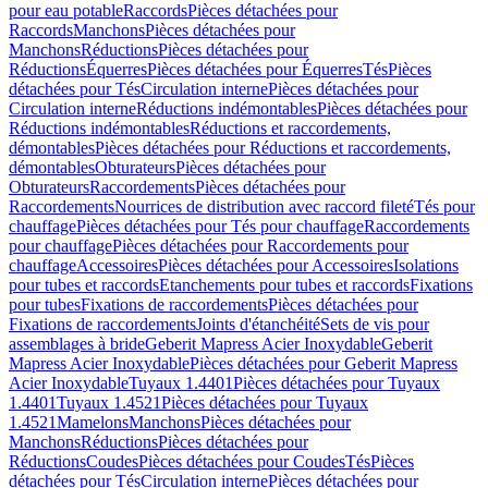
pour eau potable
Raccords
Pièces détachées pour
Raccords
Manchons
Pièces détachées pour
Manchons
Réductions
Pièces détachées pour
Réductions
Équerres
Pièces détachées pour Équerres
Tés
Pièces
détachées pour Tés
Circulation interne
Pièces détachées pour
Circulation interne
Réductions indémontables
Pièces détachées pour
Réductions indémontables
Réductions et raccordements,
démontables
Pièces détachées pour Réductions et raccordements,
démontables
Obturateurs
Pièces détachées pour
Obturateurs
Raccordements
Pièces détachées pour
Raccordements
Nourrices de distribution avec raccord fileté
Tés pour
chauffage
Pièces détachées pour Tés pour chauffage
Raccordements
pour chauffage
Pièces détachées pour Raccordements pour
chauffage
Accessoires
Pièces détachées pour Accessoires
Isolations
pour tubes et raccords
Etanchements pour tubes et raccords
Fixations
pour tubes
Fixations de raccordements
Pièces détachées pour
Fixations de raccordements
Joints d'étanchéité
Sets de vis pour
assemblages à bride
Geberit Mapress Acier Inoxydable
Geberit
Mapress Acier Inoxydable
Pièces détachées pour Geberit Mapress
Acier Inoxydable
Tuyaux 1.4401
Pièces détachées pour Tuyaux
1.4401
Tuyaux 1.4521
Pièces détachées pour Tuyaux
1.4521
Mamelons
Manchons
Pièces détachées pour
Manchons
Réductions
Pièces détachées pour
Réductions
Coudes
Pièces détachées pour Coudes
Tés
Pièces
détachées pour Tés
Circulation interne
Pièces détachées pour