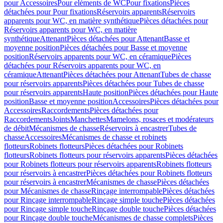
pour Accessoires
Pour eléments de WC
Pour fixations
Pièces
détachées pour Pour fixations
Réservoirs apparents
Réservoirs
apparents pour WC, en matière synthétique
Pièces détachées pour
Réservoirs apparents pour WC, en matière
synthétique
Attenant
Pièces détachées pour Attenant
Basse et
moyenne position
Pièces détachées pour Basse et moyenne
position
Réservoirs apparents pour WC, en céramique
Pièces
détachées pour Réservoirs apparents pour WC, en
céramique
Attenant
Pièces détachées pour Attenant
Tubes de chasse
pour réservoirs apparents
Pièces détachées pour Tubes de chasse
pour réservoirs apparents
Haute position
Pièces détachées pour Haute
position
Basse et moyenne position
Accessoires
Pièces détachées pour
Accessoires
Raccordements
Pièces détachées pour
Raccordements
Joints
Manchettes
Mamelons, rosaces et modérateurs
de débit
Mécanismes de chasse
Réservoirs à encastrer
Tubes de
chasse
Accessoires
Mécanismes de chasse et robinets
flotteurs
Robinets flotteurs
Pièces détachées pour Robinets
flotteurs
Robinets flotteurs pour réservoirs apparents
Pièces détachées
pour Robinets flotteurs pour réservoirs apparents
Robinets flotteurs
pour réservoirs à encastrer
Pièces détachées pour Robinets flotteurs
pour réservoirs à encastrer
Mécanismes de chasse
Pièces détachées
pour Mécanismes de chasse
Rinçage interrompable
Pièces détachées
pour Rinçage interrompable
Rinçage simple touche
Pièces détachées
pour Rinçage simple touche
Rinçage double touche
Pièces détachées
pour Rinçage double touche
Mécanismes de chasse complets
Pièces