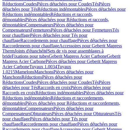
Réductions
Coudes
Pièces détachées pour Coudes
Tés
Pièces
détachées pour Tés
Réductions indémontables
Pièces détachées pour
Réductions indémontables
Réductions et raccords,
démontables
Pièces détachées pour Réductions et raccords,
démontables
Compensateurs
Pièces détachées pour
Compensateurs
Fermetures
Pièces détachées pour Fermetures
Tés
pour chauffage
Pièces détachées pour Tés pour
chauffage
Raccordements pour chauffage
Pièces détachées pour
Raccordements pour chauffage
Accessoires pour Geberit Mapress
Therm
Joints d'étanchéité
Sets de vis pour assemblages à
bride
Fixations pour tubes
Geberit Mapress Acier Carbone
Geberit
Mapress Acier Carbone
Pièces détachées pour Geberit Mapress
Acier Carbone
Tuyaux 1.0034
Tuyaux
1.0215
Mamelons
Manchons
Pièces détachées pour
Manchons
Réductions
Pièces détachées pour
Réductions
Coudes
Pièces détachées pour Coudes
Tés
Pièces
détachées pour Tés
Raccords en croix
Pièces détachées pour
Raccords en croix
Réductions indémontables
Pièces détachées pour
Réductions indémontables
Réductions et raccordements,
démontables
Pièces détachées pour Réductions et raccordements,
démontables
Compensateurs
Pièces détachées pour
Compensateurs
Obturateurs
Pièces détachées pour Obturateurs
Tés
pour chauffage
Pièces détachées pour Tés pour
chauffage
Raccordements pour chauffage
Pièces détachées pour
Raccordements pour chauffage
Accessoires pour Geberit Mapress