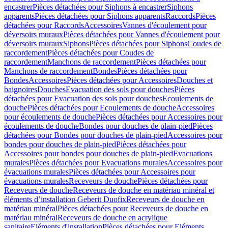
encastrer
Pièces détachées pour Siphons à encastrer
Siphons
apparents
Pièces détachées pour Siphons apparents
Raccords
Pièces
détachées pour Raccords
Accessoires
Vannes d'écoulement pour
déversoirs muraux
Pièces détachées pour Vannes d'écoulement pour
déversoirs muraux
Siphons
Pièces détachées pour Siphons
Coudes de
raccordement
Pièces détachées pour Coudes de
raccordement
Manchons de raccordement
Pièces détachées pour
Manchons de raccordement
Bondes
Pièces détachées pour
Bondes
Accessoires
Pièces détachées pour Accessoires
Douches et
baignoires
Douches
Evacuation des sols pour douches
Pièces
détachées pour Evacuation des sols pour douches
Ecoulements de
douche
Pièces détachées pour Ecoulements de douche
Accessoires
pour écoulements de douche
Pièces détachées pour Accessoires pour
écoulements de douche
Bondes pour douches de plain-pied
Pièces
détachées pour Bondes pour douches de plain-pied
Accessoires pour
bondes pour douches de plain-pied
Pièces détachées pour
Accessoires pour bondes pour douches de plain-pied
Evacuations
murales
Pièces détachées pour Evacuations murales
Accessoires pour
évacuations murales
Pièces détachées pour Accessoires pour
évacuations murales
Receveurs de douche
Pièces détachées pour
Receveurs de douche
Receveurs de douche en matériau minéral et
éléments d’installation Geberit Duofix
Receveurs de douche en
matériau minéral
Pièces détachées pour Receveurs de douche en
matériau minéral
Receveurs de douche en acrylique
sanitaire
Eléments d'installation
Pièces détachées pour Eléments