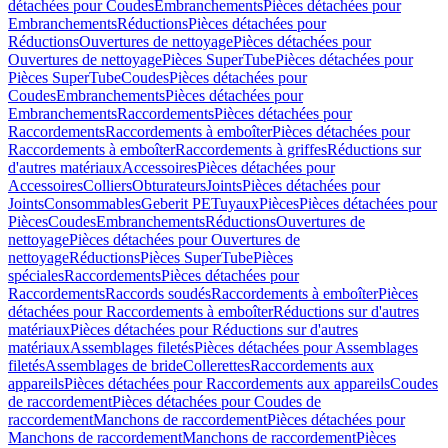
détachées pour Coudes
Embranchements
Pièces détachées pour
Embranchements
Réductions
Pièces détachées pour
Réductions
Ouvertures de nettoyage
Pièces détachées pour
Ouvertures de nettoyage
Pièces SuperTube
Pièces détachées pour
Pièces SuperTube
Coudes
Pièces détachées pour
Coudes
Embranchements
Pièces détachées pour
Embranchements
Raccordements
Pièces détachées pour
Raccordements
Raccordements à emboîter
Pièces détachées pour
Raccordements à emboîter
Raccordements à griffes
Réductions sur
d'autres matériaux
Accessoires
Pièces détachées pour
Accessoires
Colliers
Obturateurs
Joints
Pièces détachées pour
Joints
Consommables
Geberit PE
Tuyaux
Pièces
Pièces détachées pour
Pièces
Coudes
Embranchements
Réductions
Ouvertures de
nettoyage
Pièces détachées pour Ouvertures de
nettoyage
Réductions
Pièces SuperTube
Pièces
spéciales
Raccordements
Pièces détachées pour
Raccordements
Raccords soudés
Raccordements à emboîter
Pièces
détachées pour Raccordements à emboîter
Réductions sur d'autres
matériaux
Pièces détachées pour Réductions sur d'autres
matériaux
Assemblages filetés
Pièces détachées pour Assemblages
filetés
Assemblages de bride
Collerettes
Raccordements aux
appareils
Pièces détachées pour Raccordements aux appareils
Coudes
de raccordement
Pièces détachées pour Coudes de
raccordement
Manchons de raccordement
Pièces détachées pour
Manchons de raccordement
Manchons de raccordement
Pièces