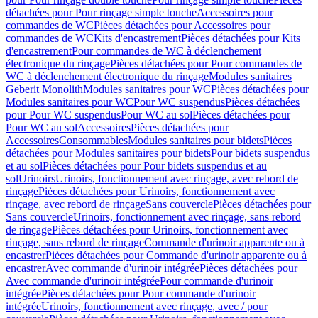
détachées pour Pour rinçage simple touche
Accessoires pour
commandes de WC
Pièces détachées pour Accessoires pour
commandes de WC
Kits d'encastrement
Pièces détachées pour Kits
d'encastrement
Pour commandes de WC à déclenchement
électronique du rinçage
Pièces détachées pour Pour commandes de
WC à déclenchement électronique du rinçage
Modules sanitaires
Geberit Monolith
Modules sanitaires pour WC
Pièces détachées pour
Modules sanitaires pour WC
Pour WC suspendus
Pièces détachées
pour Pour WC suspendus
Pour WC au sol
Pièces détachées pour
Pour WC au sol
Accessoires
Pièces détachées pour
Accessoires
Consommables
Modules sanitaires pour bidets
Pièces
détachées pour Modules sanitaires pour bidets
Pour bidets suspendus
et au sol
Pièces détachées pour Pour bidets suspendus et au
sol
Urinoirs
Urinoirs, fonctionnement avec rinçage, avec rebord de
rinçage
Pièces détachées pour Urinoirs, fonctionnement avec
rinçage, avec rebord de rinçage
Sans couvercle
Pièces détachées pour
Sans couvercle
Urinoirs, fonctionnement avec rinçage, sans rebord
de rinçage
Pièces détachées pour Urinoirs, fonctionnement avec
rinçage, sans rebord de rinçage
Commande d'urinoir apparente ou à
encastrer
Pièces détachées pour Commande d'urinoir apparente ou à
encastrer
Avec commande d'urinoir intégrée
Pièces détachées pour
Avec commande d'urinoir intégrée
Pour commande d'urinoir
intégrée
Pièces détachées pour Pour commande d'urinoir
intégrée
Urinoirs, fonctionnement avec rinçage, avec / pour