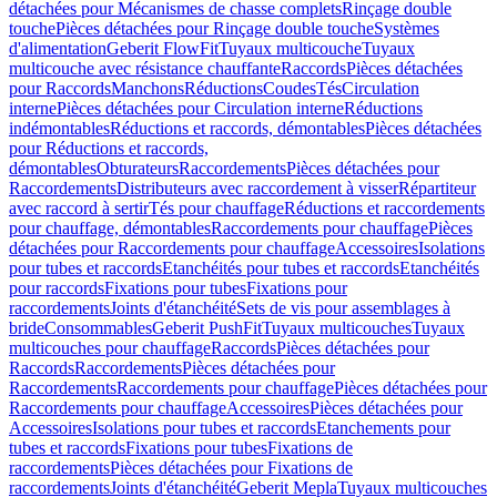
détachées pour Mécanismes de chasse complets
Rinçage double
touche
Pièces détachées pour Rinçage double touche
Systèmes
d'alimentation
Geberit FlowFit
Tuyaux multicouche
Tuyaux
multicouche avec résistance chauffante
Raccords
Pièces détachées
pour Raccords
Manchons
Réductions
Coudes
Tés
Circulation
interne
Pièces détachées pour Circulation interne
Réductions
indémontables
Réductions et raccords, démontables
Pièces détachées
pour Réductions et raccords,
démontables
Obturateurs
Raccordements
Pièces détachées pour
Raccordements
Distributeurs avec raccordement à visser
Répartiteur
avec raccord à sertir
Tés pour chauffage
Réductions et raccordements
pour chauffage, démontables
Raccordements pour chauffage
Pièces
détachées pour Raccordements pour chauffage
Accessoires
Isolations
pour tubes et raccords
Etanchéités pour tubes et raccords
Etanchéités
pour raccords
Fixations pour tubes
Fixations pour
raccordements
Joints d'étanchéité
Sets de vis pour assemblages à
bride
Consommables
Geberit PushFit
Tuyaux multicouches
Tuyaux
multicouches pour chauffage
Raccords
Pièces détachées pour
Raccords
Raccordements
Pièces détachées pour
Raccordements
Raccordements pour chauffage
Pièces détachées pour
Raccordements pour chauffage
Accessoires
Pièces détachées pour
Accessoires
Isolations pour tubes et raccords
Etanchements pour
tubes et raccords
Fixations pour tubes
Fixations de
raccordements
Pièces détachées pour Fixations de
raccordements
Joints d'étanchéité
Geberit Mepla
Tuyaux multicouches