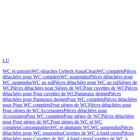
LU
WC et urinoirs
WC-douches Geberit AquaClean
WC complets
Pièces
détachées pour WC complets
WC suspendus
Pièces détachées pour
WC suspendus
WC au sol
Pièces détachées pour WC au sol
Sièges de
WC
Pièces détachées pour Sièges de WC
Pour cuvettes de WC
Pièces
détachées pour Pour cuvettes de WC
Panneaux design
Pièces
détachées pour Panneaux design
Pour WC complets
Pièces détachées
pour Pour WC complets
Pour sièges de WC
Pièces détachées pour
Pour sièges de WC
Accessoires
Pièces détachées pour
Accessoires
Pour WC complets
Pour sièges de WC
Pièces détachées
pour Pour sièges de WC
Pour sièges de WC et WC
complets
Consommables
WC et abattants WC
WC suspendus
Pièces
détachées pour WC suspendus
Cuvettes de WC à fond creux
Pièces
détachées pour Cuvettes de WC à fond creux
Cuvettes de WC à