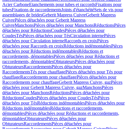
Acier Carbone
Etanchements pour tubes et raccords
Fixations pour
tubes
Fixations de raccordements
Joints d'étanchéité
Sets de vis pour
assemblages de brides
Geberit Mapress Cuivre
Geberit Mapress
Cuivre
Pièces détachées pour Geberit Mapress
Cuivre
Manchons
Pièces détachées pour Manchons
Réductions
Pièces
détachées pour Réductions
Coudes
Pièces détachées pour
Coudes
Tés
Pièces détachées pour Tés
Circulation interne
Pièces
détachées pour Circulation interne
Raccords en croix
Pièces
détachées pour Raccords en croix
Réductions indémontables
Pièces
détachées pour Réductions indémontables
Réductions et
raccordements, démontables
Pièces détachées pour Réductions et
raccordements, démontables
Obturateurs
Pièces détachées pour
Obturateurs
Raccordements
Pièces détachées pour
Raccordements
Tés pour chauffage
Pièces détachées pour Tés pour
chauffage
Raccordements pour chauffage
Pièces détachées pour
Raccordements pour chauffage
Geberit Mapress Cuivre, gaz
Pièces
détachées pour Geberit Mapress Cuivre, gaz
Manchons
Pièces
détachées pour Manchons
Réductions
Pièces détachées pour
Réductions
Coudes
Pièces détachées pour Coudes
Tés
Pièces
détachées pour Tés
Réductions indémontables
Pièces détachées pour
Réductions indémontables
Réductions et raccordements,
démontables
Pièces détachées pour Réductions et raccordements,
démontables
Obturateurs
Pièces détachées pour
Obturateurs
Raccordements
Pièces détachées pour
Raccordements
Accessoires pour Geberit Mapress Cuivre
Pièces