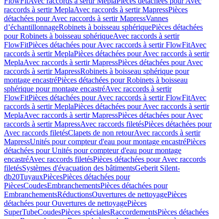
FlowFit
Avec raccords à sertir Mepla
Pièces détachées pour Avec
raccords à sertir Mepla
Avec raccords à sertir Mapress
Pièces
détachées pour Avec raccords à sertir Mapress
Vannes
d’échantillonnage
Robinets à boisseau sphérique
Pièces détachées
pour Robinets à boisseau sphérique
Avec raccords à sertir
FlowFit
Pièces détachées pour Avec raccords à sertir FlowFit
Avec
raccords à sertir Mepla
Pièces détachées pour Avec raccords à sertir
Mepla
Avec raccords à sertir Mapress
Pièces détachées pour Avec
raccords à sertir Mapress
Robinets à boisseau sphérique pour
montage encastré
Pièces détachées pour Robinets à boisseau
sphérique pour montage encastré
Avec raccords à sertir
FlowFit
Pièces détachées pour Avec raccords à sertir FlowFit
Avec
raccords à sertir Mepla
Pièces détachées pour Avec raccords à sertir
Mepla
Avec raccords à sertir Mapress
Pièces détachées pour Avec
raccords à sertir Mapress
Avec raccords filetés
Pièces détachées pour
Avec raccords filetés
Clapets de non retour
Avec raccords à sertir
Mapress
Unités pour compteur d'eau pour montage encastré
Pièces
détachées pour Unités pour compteur d'eau pour montage
encastré
Avec raccords filetés
Pièces détachées pour Avec raccords
filetés
Systèmes d'évacuation des bâtiments
Geberit Silent-
db20
Tuyaux
Pièces
Pièces détachées pour
Pièces
Coudes
Embranchements
Pièces détachées pour
Embranchements
Réductions
Ouvertures de nettoyage
Pièces
détachées pour Ouvertures de nettoyage
Pièces
SuperTube
Coudes
Pièces spéciales
Raccordements
Pièces détachées