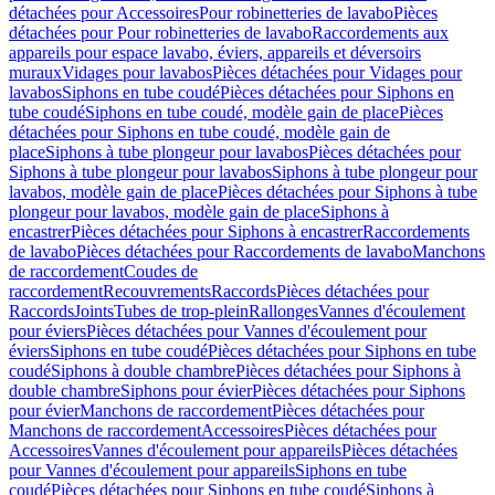
détachées pour Accessoires
Pour robinetteries de lavabo
Pièces
détachées pour Pour robinetteries de lavabo
Raccordements aux
appareils pour espace lavabo, éviers, appareils et déversoirs
muraux
Vidages pour lavabos
Pièces détachées pour Vidages pour
lavabos
Siphons en tube coudé
Pièces détachées pour Siphons en
tube coudé
Siphons en tube coudé, modèle gain de place
Pièces
détachées pour Siphons en tube coudé, modèle gain de
place
Siphons à tube plongeur pour lavabos
Pièces détachées pour
Siphons à tube plongeur pour lavabos
Siphons à tube plongeur pour
lavabos, modèle gain de place
Pièces détachées pour Siphons à tube
plongeur pour lavabos, modèle gain de place
Siphons à
encastrer
Pièces détachées pour Siphons à encastrer
Raccordements
de lavabo
Pièces détachées pour Raccordements de lavabo
Manchons
de raccordement
Coudes de
raccordement
Recouvrements
Raccords
Pièces détachées pour
Raccords
Joints
Tubes de trop-plein
Rallonges
Vannes d'écoulement
pour éviers
Pièces détachées pour Vannes d'écoulement pour
éviers
Siphons en tube coudé
Pièces détachées pour Siphons en tube
coudé
Siphons à double chambre
Pièces détachées pour Siphons à
double chambre
Siphons pour évier
Pièces détachées pour Siphons
pour évier
Manchons de raccordement
Pièces détachées pour
Manchons de raccordement
Accessoires
Pièces détachées pour
Accessoires
Vannes d'écoulement pour appareils
Pièces détachées
pour Vannes d'écoulement pour appareils
Siphons en tube
coudé
Pièces détachées pour Siphons en tube coudé
Siphons à