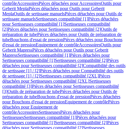
contrôle
Accessoires
Pièces détachées pour Accessoires
Outils pour
Geberit Mepla
Pièces détachées pour Outils pour Geberit
Mepla
Outils de sertissage manuels
Pièces détachées pour Outils de
sertissage manuels
Sertisseuses compatibilité [1]
Pièces détachées
pour Sertisseuses compatibilité [1]
Sertisseuses compatibilité
[2]
Pièces détachées pour Sertisseuses compatibilité [2]
Outils de
préparation de tube
Pièces détachées pour Outils de préparation de
tube
Bouchons d'essai de pression
Pièces détachées pour Bouchons
d'essai de pression
Equipement de contrôle
Accessoires
Outils pour
Geberit Mapress
Pièces détachées pour Outils pour Geberit
Mapress
Sertisseuses compatibilité [1]
Pièces détachées pour
Sertisseuses compatibilité [1]
Sertisseuses compatibilité [2]
Pièces
détachées pour Sertisseuses compatibilité [2]
Compatibilité des outils
de sertissage [1] / [2]
Pièces détachées pour Compatibilité des outils
de sertissage [1] / [2]
Sertisseuses compatibilité [2XL]
Pièces
détachées pour Sertisseuses compatibilité [2XL]
Sertisseuses
compatibilité [3]
Pièces détachées pour Sertisseuses compatibilité
[3]
Outils de préparation de tube
Pièces détachées pour Outils de
préparation de tube
Bouchons d'essai de pression
Pièces détachées
pour Bouchons d'essai de pression
Equipement de contrôle
Pièces
détachées pour Equipement de
contrôle
Accessoires
Sertisseuses
Pièces détachées pour
Sertisseuses
Sertisseuses compatibilité [1]
Pièces détachées pour
Sertisseuses compatibilité [1]
Sertisseuses compatibilité [2]
Pièces
détachées pour Sertisseuses compatibilité [2]
Sertisseuses