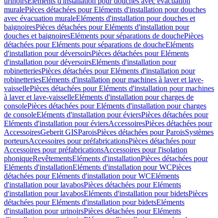
urinoirs
Eléments d'installation pour douches avec évacuation
murale
Pièces détachées pour Eléments d'installation pour douches
avec évacuation murale
Eléments d'installation pour douches et
baignoires
Pièces détachées pour Eléments d'installation pour
douches et baignoires
Eléments pour séparations de douche
Pièces
détachées pour Eléments pour séparations de douche
Eléments
d'installation pour déversoirs
Pièces détachées pour Eléments
d'installation pour déversoirs
Eléments d'installation pour
robinetteries
Pièces détachées pour Eléments d'installation pour
robinetteries
Eléments d'installation pour machines à laver et lave-
vaisselle
Pièces détachées pour Eléments d'installation pour machines
à laver et lave-vaisselle
Eléments d'installation pour charges de
console
Pièces détachées pour Eléments d'installation pour charges
de console
Eléments d'installation pour éviers
Pièces détachées pour
Eléments d'installation pour éviers
Accessoires
Pièces détachées pour
Accessoires
Geberit GIS
Parois
Pièces détachées pour Parois
Systèmes
porteurs
Accessoires pour préfabrications
Pièces détachées pour
Accessoires pour préfabrications
Accessoires pour l'isolation
phonique
Revêtements
Eléments d'installation
Pièces détachées pour
Eléments d'installation
Eléments d'installation pour WC
Pièces
détachées pour Eléments d'installation pour WC
Eléments
d'installation pour lavabos
Pièces détachées pour Eléments
d'installation pour lavabos
Eléments d'installation pour bidets
Pièces
détachées pour Eléments d'installation pour bidets
Eléments
d'installation pour urinoirs
Pièces détachées pour Eléments