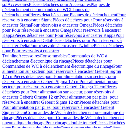
sol
Accessoires
Pièces détachées pour Accessoires
Plaques de
déclenchement et commandes de WC
Plaques de
déclenchement
Pièces détachées pour Plaques de déclenchement
Pour
réservoirs à encastrer Sigma
Pièces détachées pour Pour réservoirs à
encastrer Sigma
Pour réservoirs à encastrer Omega
Pièces détachées
pour Pour réservoirs à encastrer Omega
Pour réservoirs à encastrer
Kappa
Pièces détachées pour Pour réservoirs à encastrer Kappa
Pour
réservoirs à encastrer Delta
Pièces détachées pour Pour réservoirs à
encastrer Delta
Pour réservoirs à encastrer Twinline
Pièces détachées
pour Pour réservoirs à encastrer
Twinline
Accessoires
Consommables
Commandes de WC à
déclenchement électronique du rinçage
Pièces détachées pour
Commandes de WC à déclenchement électronique du rinçage
Pour
alimentation sur secteur, pour réservoirs à encastrer Geberit Sigma
12 cm
Pièces détachées pour Pour alimentation sur secteur, pour
réservoirs à encastrer Geberit Sigma 12 cm
Pour alimentation sur
secteur, pour réservoirs à encastrer Geberit Omega 12 cm
Pièces
détachées pour Pour alimentation sur secteur, pour réservoirs à
encastrer Geberit Omega 12 cm
Pour alimentation par piles, pour
réservoirs à encastrer Geberit Sigma 12 cm
Pièces détachées pour
Pour alimentation par piles, pour réservoirs à encastrer Geberit
Sigma 12 cm
Commandes de WC à déclenchement pneumatique du
rinçage
Pièces détachées pour Commandes de WC à déclenchement
pneumatique du rinçage
Pour rinçage double touche
Pièces détachées
pour Pour rinçage double touche
Pour rinçage simple touche
Pièces