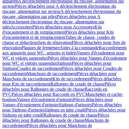
apparent
A déclenchement électronique du rinçage, alimentation sur
secteur
Pièces détachées pour A déclenchement électronique du
rinçage, alimentation sur secteur
A déclenchement électronique du
rinçage, alimentation par piles
Pièces détachées pour A
déclenchement électronique du rinçage, alimentation par
piles
Accessoires
Pièces détachées pour Accessoires
Kits
d'encastrement et de remplacement
Pièces détachées pour Kits
d'encastrement et de remplacement
Tubes de chasse, coudes de
chasse et réductions
Sets de rénovation
Pièces détachées pour Sets de
rénovation
Plaques de fermeture
Aides à la commande
Raccordements
aux appareils pour WC, urinoirs et bidets
Vannes d'écoulement pour
WC et vidoirs suspendus
Pièces détachées pour Vannes d'écoulement
pour WC et vidoirs suspendus
Siphons
Pièces détachées pour
Siphons
Coudes de raccordement
Pièces détachées pour Coudes de
raccordement
Manchons de raccordement
Pièces détachées pour
Manchons de raccordement
Kits de raccordement
Pièces détachées
pour Kits de raccordement
Rallonges de coude de chasse
Pièces
détachées pour Rallonges de coude de chasse
Raccords en
PVC
Pièces détachées pour Raccords en PVC
Manchettes et cache-
boulons
Vannes d'écoulement d'urinoirs
Pièces détachées pour
Vannes d'écoulement d'urinoirs
Siphons d'urinoirs
Pièces détachées
pour Siphons d'urinoirs
Siphons en tube coudé
Pièces détachées pour
Siphons en tube coudé
Rallonges de coude de chasse
Pièces
détachées pour Rallonges de coude de chasse
Manchons de
raccordement
Pièces détachées pour Manchons de