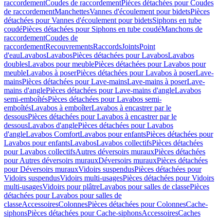
raccordement
Coudes de raccordement
Pièces détachées pour Coudes
de raccordement
Manchettes
Vannes d'écoulement pour bidets
Pièces
détachées pour Vannes d'écoulement pour bidets
Siphons en tube
coudé
Pièces détachées pour Siphons en tube coudé
Manchons de
raccordement
Coudes de
raccordement
Recouvrements
Raccords
Joints
Point
d'eau
Lavabos
Lavabos
Pièces détachées pour Lavabos
Lavabos
doubles
Lavabos pour meuble
Pièces détachées pour Lavabos pour
meuble
Lavabos à poser
Pièces détachées pour Lavabos à poser
Lave-
mains
Pièces détachées pour Lave-mains
Lave-mains à poser
Lave-
mains d'angle
Pièces détachées pour Lave-mains d'angle
Lavabos
semi-emboîtés
Pièces détachées pour Lavabos semi-
emboîtés
Lavabos à emboîter
Lavabos à encastrer par le
dessous
Pièces détachées pour Lavabos à encastrer par le
dessous
Lavabos d'angle
Pièces détachées pour Lavabos
d'angle
Lavabos Comfort
Lavabos pour enfants
Pièces détachées pour
Lavabos pour enfants
Lavabos
Lavabos collectifs
Pièces détachées
pour Lavabos collectifs
Autres déversoirs muraux
Pièces détachées
pour Autres déversoirs muraux
Déversoirs muraux
Pièces détachées
pour Déversoirs muraux
Vidoirs suspendus
Pièces détachées pour
Vidoirs suspendus
Vidoirs multi-usages
Pièces détachées pour Vidoirs
multi-usages
Vidoirs pour plâtre
Lavabos pour salles de classe
Pièces
détachées pour Lavabos pour salles de
classe
Accessoires
Colonnes
Pièces détachées pour Colonnes
Cache-
siphons
Pièces détachées pour Cache-siphons
Accessoires
Caches