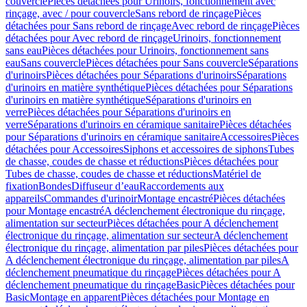
couvercle
Pièces détachées pour Urinoirs, fonctionnement avec
rinçage, avec / pour couvercle
Sans rebord de rinçage
Pièces
détachées pour Sans rebord de rinçage
Avec rebord de rinçage
Pièces
détachées pour Avec rebord de rinçage
Urinoirs, fonctionnement
sans eau
Pièces détachées pour Urinoirs, fonctionnement sans
eau
Sans couvercle
Pièces détachées pour Sans couvercle
Séparations
d'urinoirs
Pièces détachées pour Séparations d'urinoirs
Séparations
d'urinoirs en matière synthétique
Pièces détachées pour Séparations
d'urinoirs en matière synthétique
Séparations d'urinoirs en
verre
Pièces détachées pour Séparations d'urinoirs en
verre
Séparations d'urinoirs en céramique sanitaire
Pièces détachées
pour Séparations d'urinoirs en céramique sanitaire
Accessoires
Pièces
détachées pour Accessoires
Siphons et accessoires de siphons
Tubes
de chasse, coudes de chasse et réductions
Pièces détachées pour
Tubes de chasse, coudes de chasse et réductions
Matériel de
fixation
Bondes
Diffuseur d’eau
Raccordements aux
appareils
Commandes d'urinoir
Montage encastré
Pièces détachées
pour Montage encastré
A déclenchement électronique du rinçage,
alimentation sur secteur
Pièces détachées pour A déclenchement
électronique du rinçage, alimentation sur secteur
A déclenchement
électronique du rinçage, alimentation par piles
Pièces détachées pour
A déclenchement électronique du rinçage, alimentation par piles
A
déclenchement pneumatique du rinçage
Pièces détachées pour A
déclenchement pneumatique du rinçage
Basic
Pièces détachées pour
Basic
Montage en apparent
Pièces détachées pour Montage en