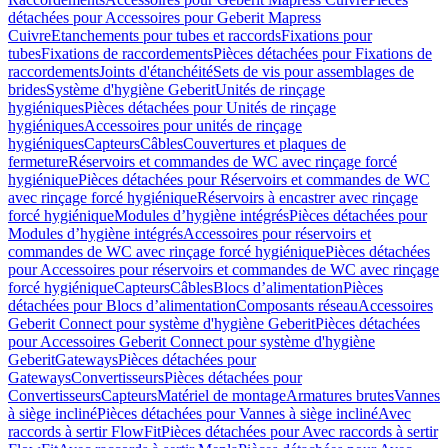
détachées pour Accessoires pour Geberit Mapress
Cuivre
Etanchements pour tubes et raccords
Fixations pour
tubes
Fixations de raccordements
Pièces détachées pour Fixations de
raccordements
Joints d'étanchéité
Sets de vis pour assemblages de
brides
Système d'hygiène Geberit
Unités de rinçage
hygiéniques
Pièces détachées pour Unités de rinçage
hygiéniques
Accessoires pour unités de rinçage
hygiéniques
Capteurs
Câbles
Couvertures et plaques de
fermeture
Réservoirs et commandes de WC avec rinçage forcé
hygiénique
Pièces détachées pour Réservoirs et commandes de WC
avec rinçage forcé hygiénique
Réservoirs à encastrer avec rinçage
forcé hygiénique
Modules d’hygiène intégrés
Pièces détachées pour
Modules d’hygiène intégrés
Accessoires pour réservoirs et
commandes de WC avec rinçage forcé hygiénique
Pièces détachées
pour Accessoires pour réservoirs et commandes de WC avec rinçage
forcé hygiénique
Capteurs
Câbles
Blocs d’alimentation
Pièces
détachées pour Blocs d’alimentation
Composants réseau
Accessoires
Geberit Connect pour système d'hygiène Geberit
Pièces détachées
pour Accessoires Geberit Connect pour système d'hygiène
Geberit
Gateways
Pièces détachées pour
Gateways
Convertisseurs
Pièces détachées pour
Convertisseurs
Capteurs
Matériel de montage
Armatures brutes
Vannes
à siège incliné
Pièces détachées pour Vannes à siège incliné
Avec
raccords à sertir FlowFit
Pièces détachées pour Avec raccords à sertir