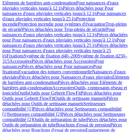
Eléments de barrières anti-condensation
Pour naissances d'eaux
pluviales verticales jusqu'à 12 l/s
Pièces détachées pour Pour
naissances d'eaux pluviales verticales jusqu'à 12 l/s
Pour naissances
d'eaux pluviales verticales jusqu'à 25 l/s
Protection
incendie
Protection incendie pour systèmes d'évacuation
Trop-pleins
de sécurité
Pièces détachées pour Trop-pleins de sécurité
Pour
naissances d'eaux pluviales verticales jusqu'à 12 l/s
Pièces détachées
pour Pour naissances d'eaux pluviales verticales jusqu'à 12 l/s
Pour
naissances d'eaux pluviales verticales jusqu'à 25 l/s
Pièces détachées
pour Pour naissances d'eaux pluviales verticales jusqu'à 25
l/s
Fixations
Système de fixation d40–200
Système de fixation d250–
315
Accessoires
Pièces détachées pour Accessoires
Pour
naissances
Pièces détachées pour Pour naissances
Pour
fixations
Evacuation des toitures conventionnelle
Naissances d'eaux
pluviales
Pièces détachées pour Naissances d'eaux pluviales
Eléments
de barrières anti-condensation
Pièces détachées pour Eléments de
barrières anti-condensation
Accessoires
Outils, composants réseau et
logiciels
Outils
Outils pour Geberit FlowFit
Pièces détachées pour
Outils pour Geberit FlowFit
Outils de sertissage manuels
Pièces
détachées pour Outils de sertissage manuels
Sertisseuses
compatibilité [1]
Pièces détachées pour Sertisseuses compatibilité
[1]
Sertisseuses compatibilité [2]
Pièces détachées pour Sertisseuses
compatibilité [2]
Outils de préparation de tube
Pièces détachées pour
Outils de préparation de tube
Bouchons d'essai de pression
Pièces
détachées pour Bouchons d'essai de pression
Equipements de