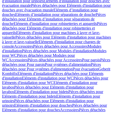
d'installation pour urinoirs
Eléments d'installation pour douches avec
évacuation murale
Pièces détachées pour Eléments d'installation pour
douches avec évacuation murale
Eléments d’installation pour
douches
Eléments d’installation pour séparations de douche
Pièces
détachées pour Eléments d’installation pour séparations de
douche
Eléments d'installation pour robinetteries et appareils
Pièces
détachées pour Eléments d'installation pour robinetteries et
appareils
Eléments d'installation pour machines à laver et lave-
vaisselle
Pièces détachées pour Eléments d'installation pour machines
à laver et lave-vaisselle
Eléments d'installation pour charges de
console
Accessoires
Pièces détachées pour Accessoires
Modules
d'installation
Pièces détachées pour Modules d'installation
Modules
pour WC
Pièces détachées pour Modules pour
WC
Accessoires
Pièces détachées pour Accessoires
Pour parois
Pièces
détachées pour Pour parois
Pour systèmes d'alimentation
Pièces
détachées pour Pour systèmes d'alimentation
Pour évacuation
Geberit
Kombifix
Eléments d'installation
Pièces détachées pour Eléments
d'installation
Eléments d'installation pour WC
Pièces détachées pour
Eléments d'installation pour WC
Eléments d'installation pour
lavabos
Pièces détachées pour Eléments d'installation pour
lavabos
Eléments d'installation pour bidets
Pièces détachées pour
Eléments d'installation pour bidets
Eléments d'installation pour
urinoirs
Pièces détachées pour Eléments d'installation pour
urinoirs
Eléments d'installation pour douches
Pièces détachées pour
Eléments d'installation pour douches
Accessoires
Pièces détachées