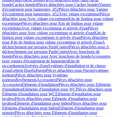
bonde
Caches bondes
Pièces détachées pour Caches bondes
Vannes
d'écoulement pour baignoires, d52
Pièces détachées pour Vannes
d'écoulement pour baignoires, d52
Avec vidage excentrique
Pièces
détachées pour Avec vidage excentrique
Kits de finition pour vidage
excentrique
Pièces détachées pour Kits de finition pour vidage
excentrique
Avec vidage excentrique et arrivée d'eau
Pièces
détachées pour Avec vidage excentrique et arrivée d'eau
Kits de
finition pour vidage excentrique et arrivée d'eau
Pièces détachées
pour Kits de finition pour vidage excentrique et arrivée d'eau
A
déclenchement par pression PushControl
Pièces détachées pour A
déclenchement par pression PushControl
Avec bouchons de
bonde
Pièces détachées pour Avec bouchons de bonde
Accessoires
pour vannes d'écoulement de baignoires
Kits de
raccordement
Arrivées d'eau
Systèmes d'installation et de chasse
d'eau
Geberit Duofix
Parois
Pièces détachées pour Parois
Systèmes
porteurs
Pièces détachées pour Systèmes
porteurs
Revêtements
Accessoires
Pièces détachées pour
Accessoires
Eléments d'installation
Pièces détachées pour Eléments
d'installation
Eléments d'installation pour WC
Pièces détachées pour
Eléments d'installation pour WC
Eléments d'installation pour
lavabos
Pièces détachées pour Eléments d'installation pour
lavabos
Eléments d'installation pour bidets
Pièces détachées pour
Eléments d'installation pour bidets
Eléments d'installation pour
urinoirs
Pièces détachées pour Eléments d'installation pour