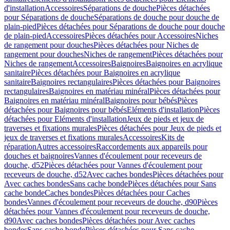
d'installation
Accessoires
Séparations de douche
Pièces détachées
pour Séparations de douche
Séparations de douche pour douche de
plain-pied
Pièces détachées pour Séparations de douche pour douche
de plain-pied
Accessoires
Pièces détachées pour Accessoires
Niches
de rangement pour douches
Pièces détachées pour Niches de
rangement pour douches
Niches de rangement
Pièces détachées pour
Niches de rangement
Accessoires
Baignoires
Baignoires en acrylique
sanitaire
Pièces détachées pour Baignoires en acrylique
sanitaire
Baignoires rectangulaires
Pièces détachées pour Baignoires
rectangulaires
Baignoires en matériau minéral
Pièces détachées pour
Baignoires en matériau minéral
Baignoires pour bébés
Pièces
détachées pour Baignoires pour bébés
Eléments d'installation
Pièces
détachées pour Eléments d'installation
Jeux de pieds et jeux de
traverses et fixations murales
Pièces détachées pour Jeux de pieds et
jeux de traverses et fixations murales
Accessoires
Kits de
réparation
Autres accessoires
Raccordements aux appareils pour
douches et baignoires
Vannes d'écoulement pour receveurs de
douche, d52
Pièces détachées pour Vannes d'écoulement pour
receveurs de douche, d52
Avec caches bondes
Pièces détachées pour
Avec caches bondes
Sans cache bonde
Pièces détachées pour Sans
cache bonde
Caches bondes
Pièces détachées pour Caches
bondes
Vannes d'écoulement pour receveurs de douche, d90
Pièces
détachées pour Vannes d'écoulement pour receveurs de douche,
d90
Avec caches bondes
Pièces détachées pour Avec caches
bondes
Sans cache bonde
Pièces détachées pour Sans cache