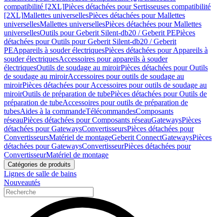
compatibilité [2XL]
Pièces détachées pour Sertisseuses compatibilité
[2XL]
Mallettes universelles
Pièces détachées pour Mallettes
universelles
Mallettes universelles
Pièces détachées pour Mallettes
universelles
Outils pour Geberit Silent-db20 / Geberit PE
Pièces
détachées pour Outils pour Geberit Silent-db20 / Geberit
PE
Appareils à souder électriques
Pièces détachées pour Appareils à
souder électriques
Accessoires pour appareils à souder
électriques
Outils de soudage au miroir
Pièces détachées pour Outils
de soudage au miroir
Accessoires pour outils de soudage au
miroir
Pièces détachées pour Accessoires pour outils de soudage au
miroir
Outils de préparation de tube
Pièces détachées pour Outils de
préparation de tube
Accessoires pour outils de préparation de
tubes
Aides à la commande
Télécommandes
Composants
réseau
Pièces détachées pour Composants réseau
Gateways
Pièces
détachées pour Gateways
Convertisseurs
Pièces détachées pour
Convertisseurs
Matériel de montage
Geberit Connect
Gateways
Pièces
détachées pour Gateways
Convertisseur
Pièces détachées pour
Convertisseur
Matériel de montage
Catégories de produits
Lignes de salle de bains
Nouveautés