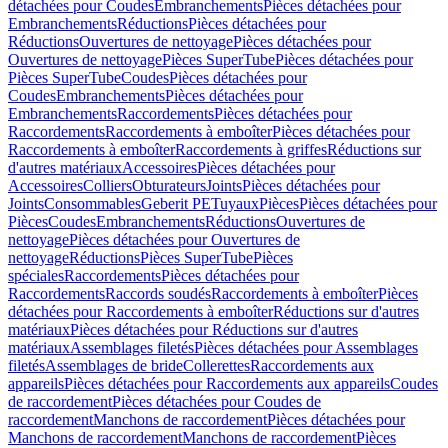
détachées pour Coudes
Embranchements
Pièces détachées pour
Embranchements
Réductions
Pièces détachées pour
Réductions
Ouvertures de nettoyage
Pièces détachées pour
Ouvertures de nettoyage
Pièces SuperTube
Pièces détachées pour
Pièces SuperTube
Coudes
Pièces détachées pour
Coudes
Embranchements
Pièces détachées pour
Embranchements
Raccordements
Pièces détachées pour
Raccordements
Raccordements à emboîter
Pièces détachées pour
Raccordements à emboîter
Raccordements à griffes
Réductions sur
d'autres matériaux
Accessoires
Pièces détachées pour
Accessoires
Colliers
Obturateurs
Joints
Pièces détachées pour
Joints
Consommables
Geberit PE
Tuyaux
Pièces
Pièces détachées pour
Pièces
Coudes
Embranchements
Réductions
Ouvertures de
nettoyage
Pièces détachées pour Ouvertures de
nettoyage
Réductions
Pièces SuperTube
Pièces
spéciales
Raccordements
Pièces détachées pour
Raccordements
Raccords soudés
Raccordements à emboîter
Pièces
détachées pour Raccordements à emboîter
Réductions sur d'autres
matériaux
Pièces détachées pour Réductions sur d'autres
matériaux
Assemblages filetés
Pièces détachées pour Assemblages
filetés
Assemblages de bride
Collerettes
Raccordements aux
appareils
Pièces détachées pour Raccordements aux appareils
Coudes
de raccordement
Pièces détachées pour Coudes de
raccordement
Manchons de raccordement
Pièces détachées pour
Manchons de raccordement
Manchons de raccordement
Pièces