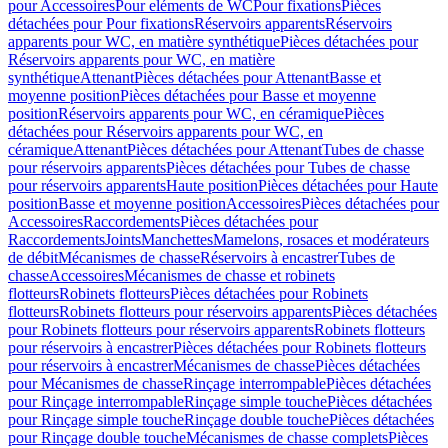
pour Accessoires
Pour eléments de WC
Pour fixations
Pièces
détachées pour Pour fixations
Réservoirs apparents
Réservoirs
apparents pour WC, en matière synthétique
Pièces détachées pour
Réservoirs apparents pour WC, en matière
synthétique
Attenant
Pièces détachées pour Attenant
Basse et
moyenne position
Pièces détachées pour Basse et moyenne
position
Réservoirs apparents pour WC, en céramique
Pièces
détachées pour Réservoirs apparents pour WC, en
céramique
Attenant
Pièces détachées pour Attenant
Tubes de chasse
pour réservoirs apparents
Pièces détachées pour Tubes de chasse
pour réservoirs apparents
Haute position
Pièces détachées pour Haute
position
Basse et moyenne position
Accessoires
Pièces détachées pour
Accessoires
Raccordements
Pièces détachées pour
Raccordements
Joints
Manchettes
Mamelons, rosaces et modérateurs
de débit
Mécanismes de chasse
Réservoirs à encastrer
Tubes de
chasse
Accessoires
Mécanismes de chasse et robinets
flotteurs
Robinets flotteurs
Pièces détachées pour Robinets
flotteurs
Robinets flotteurs pour réservoirs apparents
Pièces détachées
pour Robinets flotteurs pour réservoirs apparents
Robinets flotteurs
pour réservoirs à encastrer
Pièces détachées pour Robinets flotteurs
pour réservoirs à encastrer
Mécanismes de chasse
Pièces détachées
pour Mécanismes de chasse
Rinçage interrompable
Pièces détachées
pour Rinçage interrompable
Rinçage simple touche
Pièces détachées
pour Rinçage simple touche
Rinçage double touche
Pièces détachées
pour Rinçage double touche
Mécanismes de chasse complets
Pièces