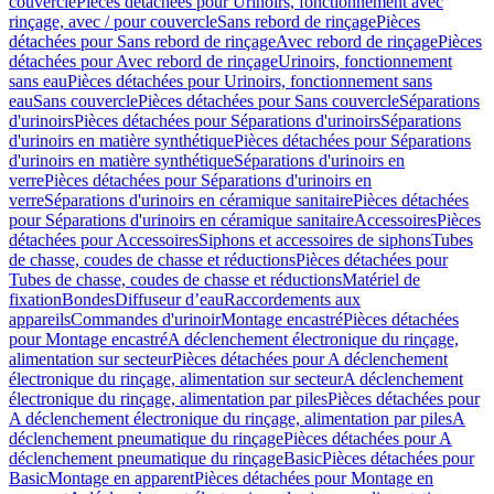
couvercle
Pièces détachées pour Urinoirs, fonctionnement avec
rinçage, avec / pour couvercle
Sans rebord de rinçage
Pièces
détachées pour Sans rebord de rinçage
Avec rebord de rinçage
Pièces
détachées pour Avec rebord de rinçage
Urinoirs, fonctionnement
sans eau
Pièces détachées pour Urinoirs, fonctionnement sans
eau
Sans couvercle
Pièces détachées pour Sans couvercle
Séparations
d'urinoirs
Pièces détachées pour Séparations d'urinoirs
Séparations
d'urinoirs en matière synthétique
Pièces détachées pour Séparations
d'urinoirs en matière synthétique
Séparations d'urinoirs en
verre
Pièces détachées pour Séparations d'urinoirs en
verre
Séparations d'urinoirs en céramique sanitaire
Pièces détachées
pour Séparations d'urinoirs en céramique sanitaire
Accessoires
Pièces
détachées pour Accessoires
Siphons et accessoires de siphons
Tubes
de chasse, coudes de chasse et réductions
Pièces détachées pour
Tubes de chasse, coudes de chasse et réductions
Matériel de
fixation
Bondes
Diffuseur d’eau
Raccordements aux
appareils
Commandes d'urinoir
Montage encastré
Pièces détachées
pour Montage encastré
A déclenchement électronique du rinçage,
alimentation sur secteur
Pièces détachées pour A déclenchement
électronique du rinçage, alimentation sur secteur
A déclenchement
électronique du rinçage, alimentation par piles
Pièces détachées pour
A déclenchement électronique du rinçage, alimentation par piles
A
déclenchement pneumatique du rinçage
Pièces détachées pour A
déclenchement pneumatique du rinçage
Basic
Pièces détachées pour
Basic
Montage en apparent
Pièces détachées pour Montage en