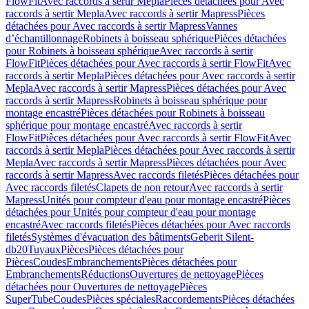
FlowFit
Avec raccords à sertir Mepla
Pièces détachées pour Avec
raccords à sertir Mepla
Avec raccords à sertir Mapress
Pièces
détachées pour Avec raccords à sertir Mapress
Vannes
d’échantillonnage
Robinets à boisseau sphérique
Pièces détachées
pour Robinets à boisseau sphérique
Avec raccords à sertir
FlowFit
Pièces détachées pour Avec raccords à sertir FlowFit
Avec
raccords à sertir Mepla
Pièces détachées pour Avec raccords à sertir
Mepla
Avec raccords à sertir Mapress
Pièces détachées pour Avec
raccords à sertir Mapress
Robinets à boisseau sphérique pour
montage encastré
Pièces détachées pour Robinets à boisseau
sphérique pour montage encastré
Avec raccords à sertir
FlowFit
Pièces détachées pour Avec raccords à sertir FlowFit
Avec
raccords à sertir Mepla
Pièces détachées pour Avec raccords à sertir
Mepla
Avec raccords à sertir Mapress
Pièces détachées pour Avec
raccords à sertir Mapress
Avec raccords filetés
Pièces détachées pour
Avec raccords filetés
Clapets de non retour
Avec raccords à sertir
Mapress
Unités pour compteur d'eau pour montage encastré
Pièces
détachées pour Unités pour compteur d'eau pour montage
encastré
Avec raccords filetés
Pièces détachées pour Avec raccords
filetés
Systèmes d'évacuation des bâtiments
Geberit Silent-
db20
Tuyaux
Pièces
Pièces détachées pour
Pièces
Coudes
Embranchements
Pièces détachées pour
Embranchements
Réductions
Ouvertures de nettoyage
Pièces
détachées pour Ouvertures de nettoyage
Pièces
SuperTube
Coudes
Pièces spéciales
Raccordements
Pièces détachées