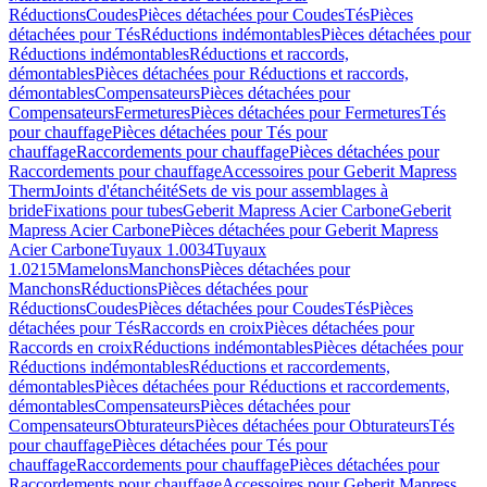
Réductions
Coudes
Pièces détachées pour Coudes
Tés
Pièces
détachées pour Tés
Réductions indémontables
Pièces détachées pour
Réductions indémontables
Réductions et raccords,
démontables
Pièces détachées pour Réductions et raccords,
démontables
Compensateurs
Pièces détachées pour
Compensateurs
Fermetures
Pièces détachées pour Fermetures
Tés
pour chauffage
Pièces détachées pour Tés pour
chauffage
Raccordements pour chauffage
Pièces détachées pour
Raccordements pour chauffage
Accessoires pour Geberit Mapress
Therm
Joints d'étanchéité
Sets de vis pour assemblages à
bride
Fixations pour tubes
Geberit Mapress Acier Carbone
Geberit
Mapress Acier Carbone
Pièces détachées pour Geberit Mapress
Acier Carbone
Tuyaux 1.0034
Tuyaux
1.0215
Mamelons
Manchons
Pièces détachées pour
Manchons
Réductions
Pièces détachées pour
Réductions
Coudes
Pièces détachées pour Coudes
Tés
Pièces
détachées pour Tés
Raccords en croix
Pièces détachées pour
Raccords en croix
Réductions indémontables
Pièces détachées pour
Réductions indémontables
Réductions et raccordements,
démontables
Pièces détachées pour Réductions et raccordements,
démontables
Compensateurs
Pièces détachées pour
Compensateurs
Obturateurs
Pièces détachées pour Obturateurs
Tés
pour chauffage
Pièces détachées pour Tés pour
chauffage
Raccordements pour chauffage
Pièces détachées pour
Raccordements pour chauffage
Accessoires pour Geberit Mapress