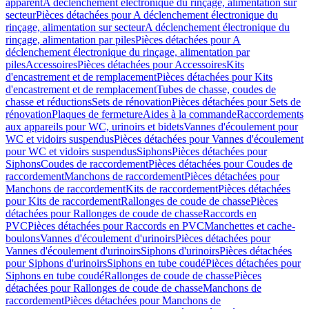
apparent
A déclenchement électronique du rinçage, alimentation sur
secteur
Pièces détachées pour A déclenchement électronique du
rinçage, alimentation sur secteur
A déclenchement électronique du
rinçage, alimentation par piles
Pièces détachées pour A
déclenchement électronique du rinçage, alimentation par
piles
Accessoires
Pièces détachées pour Accessoires
Kits
d'encastrement et de remplacement
Pièces détachées pour Kits
d'encastrement et de remplacement
Tubes de chasse, coudes de
chasse et réductions
Sets de rénovation
Pièces détachées pour Sets de
rénovation
Plaques de fermeture
Aides à la commande
Raccordements
aux appareils pour WC, urinoirs et bidets
Vannes d'écoulement pour
WC et vidoirs suspendus
Pièces détachées pour Vannes d'écoulement
pour WC et vidoirs suspendus
Siphons
Pièces détachées pour
Siphons
Coudes de raccordement
Pièces détachées pour Coudes de
raccordement
Manchons de raccordement
Pièces détachées pour
Manchons de raccordement
Kits de raccordement
Pièces détachées
pour Kits de raccordement
Rallonges de coude de chasse
Pièces
détachées pour Rallonges de coude de chasse
Raccords en
PVC
Pièces détachées pour Raccords en PVC
Manchettes et cache-
boulons
Vannes d'écoulement d'urinoirs
Pièces détachées pour
Vannes d'écoulement d'urinoirs
Siphons d'urinoirs
Pièces détachées
pour Siphons d'urinoirs
Siphons en tube coudé
Pièces détachées pour
Siphons en tube coudé
Rallonges de coude de chasse
Pièces
détachées pour Rallonges de coude de chasse
Manchons de
raccordement
Pièces détachées pour Manchons de