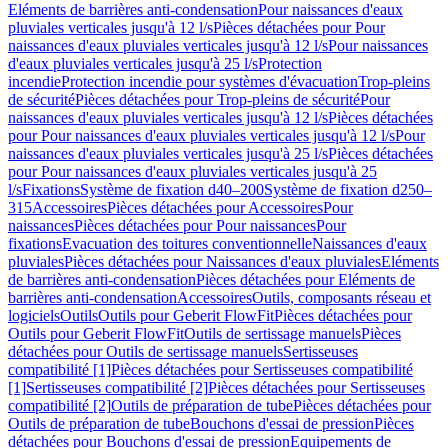
Eléments de barrières anti-condensation
Pour naissances d'eaux
pluviales verticales jusqu'à 12 l/s
Pièces détachées pour Pour
naissances d'eaux pluviales verticales jusqu'à 12 l/s
Pour naissances
d'eaux pluviales verticales jusqu'à 25 l/s
Protection
incendie
Protection incendie pour systèmes d'évacuation
Trop-pleins
de sécurité
Pièces détachées pour Trop-pleins de sécurité
Pour
naissances d'eaux pluviales verticales jusqu'à 12 l/s
Pièces détachées
pour Pour naissances d'eaux pluviales verticales jusqu'à 12 l/s
Pour
naissances d'eaux pluviales verticales jusqu'à 25 l/s
Pièces détachées
pour Pour naissances d'eaux pluviales verticales jusqu'à 25
l/s
Fixations
Système de fixation d40–200
Système de fixation d250–
315
Accessoires
Pièces détachées pour Accessoires
Pour
naissances
Pièces détachées pour Pour naissances
Pour
fixations
Evacuation des toitures conventionnelle
Naissances d'eaux
pluviales
Pièces détachées pour Naissances d'eaux pluviales
Eléments
de barrières anti-condensation
Pièces détachées pour Eléments de
barrières anti-condensation
Accessoires
Outils, composants réseau et
logiciels
Outils
Outils pour Geberit FlowFit
Pièces détachées pour
Outils pour Geberit FlowFit
Outils de sertissage manuels
Pièces
détachées pour Outils de sertissage manuels
Sertisseuses
compatibilité [1]
Pièces détachées pour Sertisseuses compatibilité
[1]
Sertisseuses compatibilité [2]
Pièces détachées pour Sertisseuses
compatibilité [2]
Outils de préparation de tube
Pièces détachées pour
Outils de préparation de tube
Bouchons d'essai de pression
Pièces
détachées pour Bouchons d'essai de pression
Equipements de