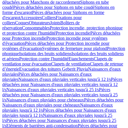
détachées pour Manchons de raccordement
Siphons en tube
coudé
Pièces détachées pour Siphons en tube coudé
Siphons en
forme d'escargot
Pièces détachées pour Siphons en forme
d'escargot
Accessoires
Colliers
Fixations pour
colliers
Coques
Obturateurs
Joints
Boîtiers de
réservation
Consommables
Protection incendie, protection phonique
et protection contre l'humidité
Protection incendie
Pièces détachées
pour Protection incendie
Protection incendie pour systèmes
d'évacuation
Pièces détachées pour Protection incendie pour
systèmes d'évacuation
Systèmes de fermeture pour plafond
Protection
phonique
Isolations des bruits solidiens
Isolations des bruits solidiens
et aériens
Protection contre l'humidité
Etanchements
Clapets de
ventilation pour évacuation
Clapets de ventilation
Clapets de retenue
d’énergie
Evacuation des toitures Geberit Pluvia
Naissances d'eaux
pluviales
Pièces détachées pour Naissances d'eaux
pluviales
Naissances d'eaux pluviales verticales jusqu'à 12 l/s
Pièces
détachées pour Naissances d'eaux pluviales verticales jusqu'à 12
l/s
Naissances d'eaux pluviales verticales jusqu'à 25 l/s
Pièces
détachées pour Naissances d'eaux pluviales verticales jusqu'à 25
l/s
Naissances d'eaux pluviales pour chéneaux
Pièces détachées pour
Naissances d'eaux pluviales pour chéneaux
Naissances d'eaux
pluviales jusqu'à 12 l/s
Pièces détachées pour Naissances d'eaux
pluviales jusqu'à 12 l/s
Naissances d'eaux pluviales jusqu'à 25
l/s
Pièces détachées pour Naissances d'eaux pluviales jusqu'à 25
l/s
Eléments de barrières anti-condensation
Pièces détachées pour