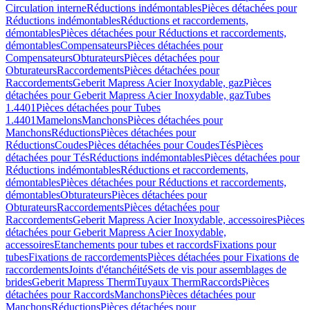
Circulation interne
Réductions indémontables
Pièces détachées pour
Réductions indémontables
Réductions et raccordements,
démontables
Pièces détachées pour Réductions et raccordements,
démontables
Compensateurs
Pièces détachées pour
Compensateurs
Obturateurs
Pièces détachées pour
Obturateurs
Raccordements
Pièces détachées pour
Raccordements
Geberit Mapress Acier Inoxydable, gaz
Pièces
détachées pour Geberit Mapress Acier Inoxydable, gaz
Tubes
1.4401
Pièces détachées pour Tubes
1.4401
Mamelons
Manchons
Pièces détachées pour
Manchons
Réductions
Pièces détachées pour
Réductions
Coudes
Pièces détachées pour Coudes
Tés
Pièces
détachées pour Tés
Réductions indémontables
Pièces détachées pour
Réductions indémontables
Réductions et raccordements,
démontables
Pièces détachées pour Réductions et raccordements,
démontables
Obturateurs
Pièces détachées pour
Obturateurs
Raccordements
Pièces détachées pour
Raccordements
Geberit Mapress Acier Inoxydable, accessoires
Pièces
détachées pour Geberit Mapress Acier Inoxydable,
accessoires
Etanchements pour tubes et raccords
Fixations pour
tubes
Fixations de raccordements
Pièces détachées pour Fixations de
raccordements
Joints d'étanchéité
Sets de vis pour assemblages de
brides
Geberit Mapress Therm
Tuyaux Therm
Raccords
Pièces
détachées pour Raccords
Manchons
Pièces détachées pour
Manchons
Réductions
Pièces détachées pour