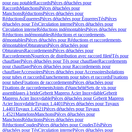
pour eau potable
Raccords
Pièces détachées pour
Raccords
Manchons
Pièces détachées pour
Manchons
Réductions
Pièces détachées pour
Réductions
Équerres
Pièces détachées pour Équerres
Tés
Pièces
détachées pour Tés
Circulation interne
Pièces détachées pour
Circulation interne
Réductions indémontables
Pièces détachées pour
Réductions indémontables
Réductions et raccordements,
démontables
Pièces détachées pour Réductions et raccordements,
démontables
Obturateurs
Pièces détachées pour
Obturateurs
Raccordements
Pièces détachées pour
Raccordements
Nourrices de distribution avec raccord fileté
Tés pour
chauffage
Pièces détachées pour Tés pour chauffage
Raccordements
pour chauffage
Pièces détachées pour Raccordements pour
chauffage
Accessoires
Pièces détachées pour Accessoires
Isolations
pour tubes et raccords
Etanchements pour tubes et raccords
Fixations
pour tubes
Fixations de raccordements
Pièces détachées pour
Fixations de raccordements
Joints d'étanchéité
Sets de vis pour
assemblages à bride
Geberit Mapress Acier Inoxydable
Geberit
Mapress Acier Inoxydable
Pièces détachées pour Geberit Mapress
Acier Inoxydable
Tuyaux 1.4401
Pièces détachées pour Tuyaux
1.4401
Tuyaux 1.4521
Pièces détachées pour Tuyaux
1.4521
Mamelons
Manchons
Pièces détachées pour
Manchons
Réductions
Pièces détachées pour
Réductions
Coudes
Pièces détachées pour Coudes
Tés
Pièces
détachées pour Tés
Circulation interne
Pièces détachées pour