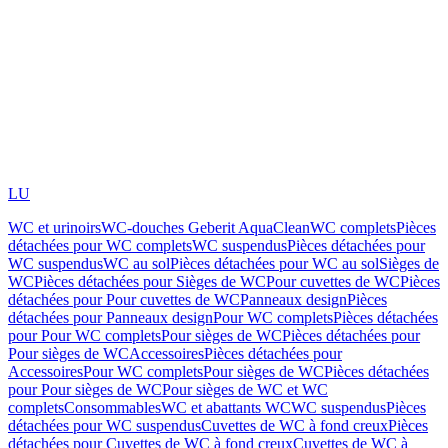
LU
WC et urinoirs
WC-douches Geberit AquaClean
WC complets
Pièces
détachées pour WC complets
WC suspendus
Pièces détachées pour
WC suspendus
WC au sol
Pièces détachées pour WC au sol
Sièges de
WC
Pièces détachées pour Sièges de WC
Pour cuvettes de WC
Pièces
détachées pour Pour cuvettes de WC
Panneaux design
Pièces
détachées pour Panneaux design
Pour WC complets
Pièces détachées
pour Pour WC complets
Pour sièges de WC
Pièces détachées pour
Pour sièges de WC
Accessoires
Pièces détachées pour
Accessoires
Pour WC complets
Pour sièges de WC
Pièces détachées
pour Pour sièges de WC
Pour sièges de WC et WC
complets
Consommables
WC et abattants WC
WC suspendus
Pièces
détachées pour WC suspendus
Cuvettes de WC à fond creux
Pièces
détachées pour Cuvettes de WC à fond creux
Cuvettes de WC à