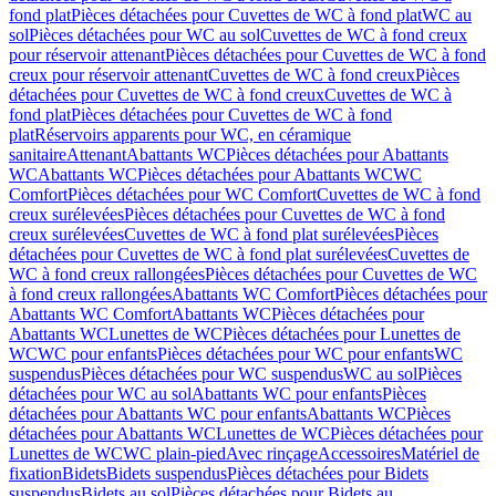
fond plat
Pièces détachées pour Cuvettes de WC à fond plat
WC au
sol
Pièces détachées pour WC au sol
Cuvettes de WC à fond creux
pour réservoir attenant
Pièces détachées pour Cuvettes de WC à fond
creux pour réservoir attenant
Cuvettes de WC à fond creux
Pièces
détachées pour Cuvettes de WC à fond creux
Cuvettes de WC à
fond plat
Pièces détachées pour Cuvettes de WC à fond
plat
Réservoirs apparents pour WC, en céramique
sanitaire
Attenant
Abattants WC
Pièces détachées pour Abattants
WC
Abattants WC
Pièces détachées pour Abattants WC
WC
Comfort
Pièces détachées pour WC Comfort
Cuvettes de WC à fond
creux surélevées
Pièces détachées pour Cuvettes de WC à fond
creux surélevées
Cuvettes de WC à fond plat surélevées
Pièces
détachées pour Cuvettes de WC à fond plat surélevées
Cuvettes de
WC à fond creux rallongées
Pièces détachées pour Cuvettes de WC
à fond creux rallongées
Abattants WC Comfort
Pièces détachées pour
Abattants WC Comfort
Abattants WC
Pièces détachées pour
Abattants WC
Lunettes de WC
Pièces détachées pour Lunettes de
WC
WC pour enfants
Pièces détachées pour WC pour enfants
WC
suspendus
Pièces détachées pour WC suspendus
WC au sol
Pièces
détachées pour WC au sol
Abattants WC pour enfants
Pièces
détachées pour Abattants WC pour enfants
Abattants WC
Pièces
détachées pour Abattants WC
Lunettes de WC
Pièces détachées pour
Lunettes de WC
WC plain-pied
Avec rinçage
Accessoires
Matériel de
fixation
Bidets
Bidets suspendus
Pièces détachées pour Bidets
suspendus
Bidets au sol
Pièces détachées pour Bidets au