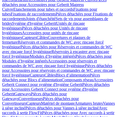
détachées pour Accessoires pour Geberit Mapress
Cuivre
Etanchements pour tubes et raccords
Fixations pour
tubes
Fixations de raccordements
Pièces détachées pour Fixations de
raccordements
Joints d'étanchéité
Sets de vis pour assemblages de
brides
Système d'hygiène Geberit
Unités de rinçage
hygiéniques
Pièces détachées pour Unités de rinçage
hygiéniques
Accessoires pour unités de rinçage
hygiéniques
Capteurs
Câbles
Couvertures et plaques de
fermeture
Réservoirs et commandes de WC avec rinçage forcé
hygiénique
Pièces détachées pour Réservoirs et commandes de WC
avec rinçage forcé hygiénique
Réservoirs à encastrer avec rinçage
forcé hygiénique
Modules d’hygiène intégrés
Pièces détachées pour
Modules d’hygiène intégrés
Accessoires pour réservoirs et
commandes de WC avec rinçage forcé hygiénique
Pièces détachées
pour Accessoires pour réservoirs et commandes de WC avec rinçage
forcé hygiénique
Capteurs
Câbles
Blocs d’alimentation
Pièces
détachées pour Blocs d’alimentation
Composants réseau
Accessoires
Geberit Connect pour système d'hygiène Geberit
Pièces détachées
pour Accessoires Geberit Connect pour système d'hygiène
Geberit
Gateways
Pièces détachées pour
Gateways
Convertisseurs
Pièces détachées pour
Convertisseurs
Capteurs
Matériel de montage
Armatures brutes
Vannes
à siège incliné
Pièces détachées pour Vannes à siège incliné
Avec
raccords à sertir FlowFit
Pièces détachées pour Avec raccords à sertir