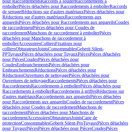
pour Raccordements
Raccords à souder
Raccordements à
emboîter
Pièces détachées pour Raccordements à emboîter
Raccords
de serrage
Réductions sur d'autres matériaux
Pièces détachées pour
Réductions sur d'autres matériaux
Raccordements aux
appareils
Pièces détachées pour Raccordements aux appareils
Coudes
de raccordement
Pièces détachées pour Coudes de
raccordement
Manchons de raccordement à emboîter
Pièces
détachées pour Manchons de raccordement à
emboîter
Accessoires
Colliers
Fixations pour
colliers
Obturateurs
Joints
Consommables
Geberit Silent-
PP
Tuyaux
Pièces détachées pour Tuyaux
Pièces
Pièces détachées
pour Pièces
Coudes
Pièces détachées pour
Coudes
Embranchements
Pièces détachées pour
Embranchements
Réductions
Pièces détachées pour
Réductions
Ouvertures de nettoyage
Pièces détachées pour
Ouvertures de nettoyage
Raccordements
Pièces détachées pour
Raccordements
Raccordements à emboîter
Pièces détachées pour
Raccordements à emboîter
Raccordements à griffes
Réductions sur
d'autres matériaux
Raccordements aux appareils
Pièces détachées
pour Raccordements aux appareils
Coudes de raccordement
Pièces
détachées pour Coudes de raccordement
Manchons de
raccordement
Pièces détachées pour Manchons de
raccordement
Accessoires
Obturateurs
Joints
Cape de
protection
Consommables
Geberit Silent-Pro
Tuyaux
Pièces détachées
pour Tuyaux
Pièces
Pièces détachées pour Pièces
Coudes
Pièces