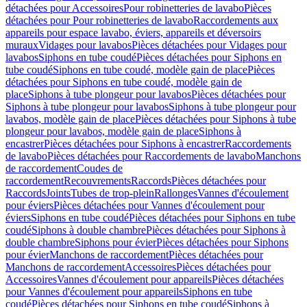
détachées pour Accessoires
Pour robinetteries de lavabo
Pièces
détachées pour Pour robinetteries de lavabo
Raccordements aux
appareils pour espace lavabo, éviers, appareils et déversoirs
muraux
Vidages pour lavabos
Pièces détachées pour Vidages pour
lavabos
Siphons en tube coudé
Pièces détachées pour Siphons en
tube coudé
Siphons en tube coudé, modèle gain de place
Pièces
détachées pour Siphons en tube coudé, modèle gain de
place
Siphons à tube plongeur pour lavabos
Pièces détachées pour
Siphons à tube plongeur pour lavabos
Siphons à tube plongeur pour
lavabos, modèle gain de place
Pièces détachées pour Siphons à tube
plongeur pour lavabos, modèle gain de place
Siphons à
encastrer
Pièces détachées pour Siphons à encastrer
Raccordements
de lavabo
Pièces détachées pour Raccordements de lavabo
Manchons
de raccordement
Coudes de
raccordement
Recouvrements
Raccords
Pièces détachées pour
Raccords
Joints
Tubes de trop-plein
Rallonges
Vannes d'écoulement
pour éviers
Pièces détachées pour Vannes d'écoulement pour
éviers
Siphons en tube coudé
Pièces détachées pour Siphons en tube
coudé
Siphons à double chambre
Pièces détachées pour Siphons à
double chambre
Siphons pour évier
Pièces détachées pour Siphons
pour évier
Manchons de raccordement
Pièces détachées pour
Manchons de raccordement
Accessoires
Pièces détachées pour
Accessoires
Vannes d'écoulement pour appareils
Pièces détachées
pour Vannes d'écoulement pour appareils
Siphons en tube
coudé
Pièces détachées pour Siphons en tube coudé
Siphons à