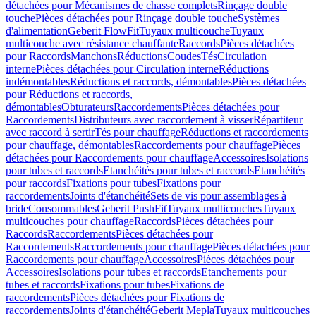
détachées pour Mécanismes de chasse complets
Rinçage double
touche
Pièces détachées pour Rinçage double touche
Systèmes
d'alimentation
Geberit FlowFit
Tuyaux multicouche
Tuyaux
multicouche avec résistance chauffante
Raccords
Pièces détachées
pour Raccords
Manchons
Réductions
Coudes
Tés
Circulation
interne
Pièces détachées pour Circulation interne
Réductions
indémontables
Réductions et raccords, démontables
Pièces détachées
pour Réductions et raccords,
démontables
Obturateurs
Raccordements
Pièces détachées pour
Raccordements
Distributeurs avec raccordement à visser
Répartiteur
avec raccord à sertir
Tés pour chauffage
Réductions et raccordements
pour chauffage, démontables
Raccordements pour chauffage
Pièces
détachées pour Raccordements pour chauffage
Accessoires
Isolations
pour tubes et raccords
Etanchéités pour tubes et raccords
Etanchéités
pour raccords
Fixations pour tubes
Fixations pour
raccordements
Joints d'étanchéité
Sets de vis pour assemblages à
bride
Consommables
Geberit PushFit
Tuyaux multicouches
Tuyaux
multicouches pour chauffage
Raccords
Pièces détachées pour
Raccords
Raccordements
Pièces détachées pour
Raccordements
Raccordements pour chauffage
Pièces détachées pour
Raccordements pour chauffage
Accessoires
Pièces détachées pour
Accessoires
Isolations pour tubes et raccords
Etanchements pour
tubes et raccords
Fixations pour tubes
Fixations de
raccordements
Pièces détachées pour Fixations de
raccordements
Joints d'étanchéité
Geberit Mepla
Tuyaux multicouches