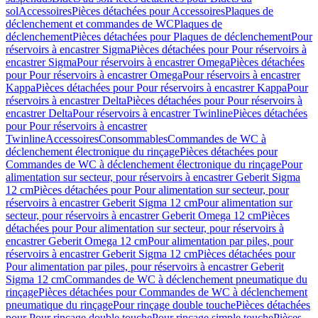
sol
Accessoires
Pièces détachées pour Accessoires
Plaques de
déclenchement et commandes de WC
Plaques de
déclenchement
Pièces détachées pour Plaques de déclenchement
Pour
réservoirs à encastrer Sigma
Pièces détachées pour Pour réservoirs à
encastrer Sigma
Pour réservoirs à encastrer Omega
Pièces détachées
pour Pour réservoirs à encastrer Omega
Pour réservoirs à encastrer
Kappa
Pièces détachées pour Pour réservoirs à encastrer Kappa
Pour
réservoirs à encastrer Delta
Pièces détachées pour Pour réservoirs à
encastrer Delta
Pour réservoirs à encastrer Twinline
Pièces détachées
pour Pour réservoirs à encastrer
Twinline
Accessoires
Consommables
Commandes de WC à
déclenchement électronique du rinçage
Pièces détachées pour
Commandes de WC à déclenchement électronique du rinçage
Pour
alimentation sur secteur, pour réservoirs à encastrer Geberit Sigma
12 cm
Pièces détachées pour Pour alimentation sur secteur, pour
réservoirs à encastrer Geberit Sigma 12 cm
Pour alimentation sur
secteur, pour réservoirs à encastrer Geberit Omega 12 cm
Pièces
détachées pour Pour alimentation sur secteur, pour réservoirs à
encastrer Geberit Omega 12 cm
Pour alimentation par piles, pour
réservoirs à encastrer Geberit Sigma 12 cm
Pièces détachées pour
Pour alimentation par piles, pour réservoirs à encastrer Geberit
Sigma 12 cm
Commandes de WC à déclenchement pneumatique du
rinçage
Pièces détachées pour Commandes de WC à déclenchement
pneumatique du rinçage
Pour rinçage double touche
Pièces détachées
pour Pour rinçage double touche
Pour rinçage simple touche
Pièces