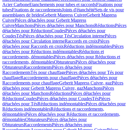
Acier Carbone
Etanchements pour tubes et raccords
Fixations pour
tubes
Fixations de raccordements
Joints d'étanchéité
Sets de vis pour
assemblages de brides
Geberit Mapress Cuivre
Geberit Mapress
Cuivre
Pièces détachées pour Geberit Mapress
Cuivre
Manchons
Pièces détachées pour Manchons
Réductions
Pièces
détachées pour Réductions
Coudes
Pièces détachées pour
Coudes
Tés
Pièces détachées pour Tés
Circulation interne
Pièces
détachées pour Circulation interne
Raccords en croix
Pièces
détachées pour Raccords en croix
Réductions indémontables
Pièces
détachées pour Réductions indémontables
Réductions et
raccordements, démontables
Pièces détachées pour Réductions et
raccordements, démontables
Obturateurs
Pièces détachées pour
Obturateurs
Raccordements
Pièces détachées pour
Raccordements
Tés pour chauffage
Pièces détachées pour Tés pour
chauffage
Raccordements pour chauffage
Pièces détachées pour
Raccordements pour chauffage
Geberit Mapress Cuivre, gaz
Pièces
détachées pour Geberit Mapress Cuivre, gaz
Manchons
Pièces
détachées pour Manchons
Réductions
Pièces détachées pour
Réductions
Coudes
Pièces détachées pour Coudes
Tés
Pièces
détachées pour Tés
Réductions indémontables
Pièces détachées pour
Réductions indémontables
Réductions et raccordements,
démontables
Pièces détachées pour Réductions et raccordements,
démontables
Obturateurs
Pièces détachées pour
Obturateurs
Raccordements
Pièces détachées pour
Raccordements
Accessoires pour Geberit Mapress Cuivre
Pièces