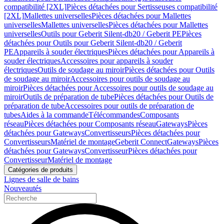
compatibilité [2XL]
Pièces détachées pour Sertisseuses compatibilité
[2XL]
Mallettes universelles
Pièces détachées pour Mallettes
universelles
Mallettes universelles
Pièces détachées pour Mallettes
universelles
Outils pour Geberit Silent-db20 / Geberit PE
Pièces
détachées pour Outils pour Geberit Silent-db20 / Geberit
PE
Appareils à souder électriques
Pièces détachées pour Appareils à
souder électriques
Accessoires pour appareils à souder
électriques
Outils de soudage au miroir
Pièces détachées pour Outils
de soudage au miroir
Accessoires pour outils de soudage au
miroir
Pièces détachées pour Accessoires pour outils de soudage au
miroir
Outils de préparation de tube
Pièces détachées pour Outils de
préparation de tube
Accessoires pour outils de préparation de
tubes
Aides à la commande
Télécommandes
Composants
réseau
Pièces détachées pour Composants réseau
Gateways
Pièces
détachées pour Gateways
Convertisseurs
Pièces détachées pour
Convertisseurs
Matériel de montage
Geberit Connect
Gateways
Pièces
détachées pour Gateways
Convertisseur
Pièces détachées pour
Convertisseur
Matériel de montage
Catégories de produits
Lignes de salle de bains
Nouveautés