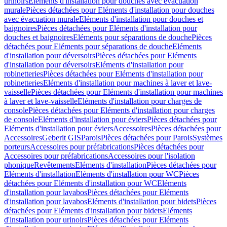
urinoirs
Eléments d'installation pour douches avec évacuation
murale
Pièces détachées pour Eléments d'installation pour douches
avec évacuation murale
Eléments d'installation pour douches et
baignoires
Pièces détachées pour Eléments d'installation pour
douches et baignoires
Eléments pour séparations de douche
Pièces
détachées pour Eléments pour séparations de douche
Eléments
d'installation pour déversoirs
Pièces détachées pour Eléments
d'installation pour déversoirs
Eléments d'installation pour
robinetteries
Pièces détachées pour Eléments d'installation pour
robinetteries
Eléments d'installation pour machines à laver et lave-
vaisselle
Pièces détachées pour Eléments d'installation pour machines
à laver et lave-vaisselle
Eléments d'installation pour charges de
console
Pièces détachées pour Eléments d'installation pour charges
de console
Eléments d'installation pour éviers
Pièces détachées pour
Eléments d'installation pour éviers
Accessoires
Pièces détachées pour
Accessoires
Geberit GIS
Parois
Pièces détachées pour Parois
Systèmes
porteurs
Accessoires pour préfabrications
Pièces détachées pour
Accessoires pour préfabrications
Accessoires pour l'isolation
phonique
Revêtements
Eléments d'installation
Pièces détachées pour
Eléments d'installation
Eléments d'installation pour WC
Pièces
détachées pour Eléments d'installation pour WC
Eléments
d'installation pour lavabos
Pièces détachées pour Eléments
d'installation pour lavabos
Eléments d'installation pour bidets
Pièces
détachées pour Eléments d'installation pour bidets
Eléments
d'installation pour urinoirs
Pièces détachées pour Eléments