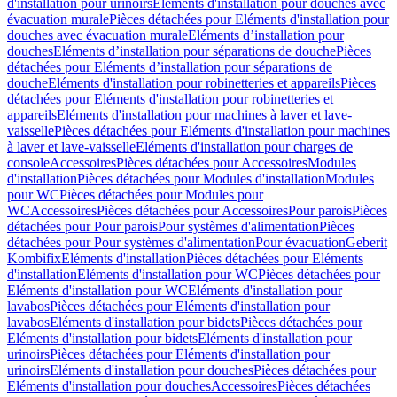
d'installation pour urinoirs
Eléments d'installation pour douches avec
évacuation murale
Pièces détachées pour Eléments d'installation pour
douches avec évacuation murale
Eléments d’installation pour
douches
Eléments d’installation pour séparations de douche
Pièces
détachées pour Eléments d’installation pour séparations de
douche
Eléments d'installation pour robinetteries et appareils
Pièces
détachées pour Eléments d'installation pour robinetteries et
appareils
Eléments d'installation pour machines à laver et lave-
vaisselle
Pièces détachées pour Eléments d'installation pour machines
à laver et lave-vaisselle
Eléments d'installation pour charges de
console
Accessoires
Pièces détachées pour Accessoires
Modules
d'installation
Pièces détachées pour Modules d'installation
Modules
pour WC
Pièces détachées pour Modules pour
WC
Accessoires
Pièces détachées pour Accessoires
Pour parois
Pièces
détachées pour Pour parois
Pour systèmes d'alimentation
Pièces
détachées pour Pour systèmes d'alimentation
Pour évacuation
Geberit
Kombifix
Eléments d'installation
Pièces détachées pour Eléments
d'installation
Eléments d'installation pour WC
Pièces détachées pour
Eléments d'installation pour WC
Eléments d'installation pour
lavabos
Pièces détachées pour Eléments d'installation pour
lavabos
Eléments d'installation pour bidets
Pièces détachées pour
Eléments d'installation pour bidets
Eléments d'installation pour
urinoirs
Pièces détachées pour Eléments d'installation pour
urinoirs
Eléments d'installation pour douches
Pièces détachées pour
Eléments d'installation pour douches
Accessoires
Pièces détachées