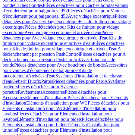
bonde
Caches bondes
Pièces détachées pour Caches bondes
Vannes
d'écoulement pour baignoires, d52
Pièces détachées pour Vannes
d'écoulement pour baignoires, d52
Avec vidage excentrique
Pièces
détachées pour Avec vidage excentrique
Kits de finition pour vidage
excentrique
Pièces détachées pour Kits de finition pour vidage
excentrique
Avec vidage excentrique et arrivée d'eau
Pièces
détachées pour Avec vidage excentrique et arrivée d'eau
Kits de
finition pour vidage excentrique et arrivée d'eau
Pièces détachées
pour Kits de finition pour vidage excentrique et arrivée d'eau
A
déclenchement par pression PushControl
Pièces détachées pour A
déclenchement par pression PushControl
Avec bouchons de
bonde
Pièces détachées pour Avec bouchons de bonde
Accessoires
pour vannes d'écoulement de baignoires
Kits de
raccordement
Arrivées d'eau
Systèmes d'installation et de chasse
d'eau
Geberit Duofix
Parois
Pièces détachées pour Parois
Systèmes
porteurs
Pièces détachées pour Systèmes
porteurs
Revêtements
Accessoires
Pièces détachées pour
Accessoires
Eléments d'installation
Pièces détachées pour Eléments
d'installation
Eléments d'installation pour WC
Pièces détachées pour
Eléments d'installation pour WC
Eléments d'installation pour
lavabos
Pièces détachées pour Eléments d'installation pour
lavabos
Eléments d'installation pour bidets
Pièces détachées pour
Eléments d'installation pour bidets
Eléments d'installation pour
urinoirs
Pièces détachées pour Eléments d'installation pour