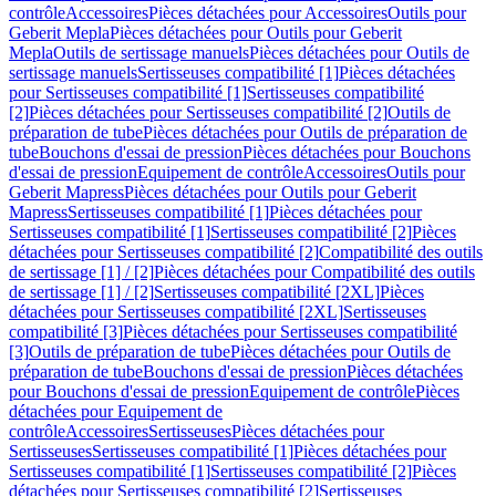
contrôle
Accessoires
Pièces détachées pour Accessoires
Outils pour
Geberit Mepla
Pièces détachées pour Outils pour Geberit
Mepla
Outils de sertissage manuels
Pièces détachées pour Outils de
sertissage manuels
Sertisseuses compatibilité [1]
Pièces détachées
pour Sertisseuses compatibilité [1]
Sertisseuses compatibilité
[2]
Pièces détachées pour Sertisseuses compatibilité [2]
Outils de
préparation de tube
Pièces détachées pour Outils de préparation de
tube
Bouchons d'essai de pression
Pièces détachées pour Bouchons
d'essai de pression
Equipement de contrôle
Accessoires
Outils pour
Geberit Mapress
Pièces détachées pour Outils pour Geberit
Mapress
Sertisseuses compatibilité [1]
Pièces détachées pour
Sertisseuses compatibilité [1]
Sertisseuses compatibilité [2]
Pièces
détachées pour Sertisseuses compatibilité [2]
Compatibilité des outils
de sertissage [1] / [2]
Pièces détachées pour Compatibilité des outils
de sertissage [1] / [2]
Sertisseuses compatibilité [2XL]
Pièces
détachées pour Sertisseuses compatibilité [2XL]
Sertisseuses
compatibilité [3]
Pièces détachées pour Sertisseuses compatibilité
[3]
Outils de préparation de tube
Pièces détachées pour Outils de
préparation de tube
Bouchons d'essai de pression
Pièces détachées
pour Bouchons d'essai de pression
Equipement de contrôle
Pièces
détachées pour Equipement de
contrôle
Accessoires
Sertisseuses
Pièces détachées pour
Sertisseuses
Sertisseuses compatibilité [1]
Pièces détachées pour
Sertisseuses compatibilité [1]
Sertisseuses compatibilité [2]
Pièces
détachées pour Sertisseuses compatibilité [2]
Sertisseuses