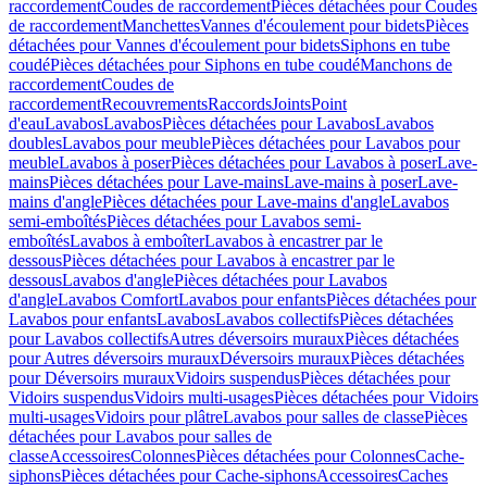
raccordement
Coudes de raccordement
Pièces détachées pour Coudes
de raccordement
Manchettes
Vannes d'écoulement pour bidets
Pièces
détachées pour Vannes d'écoulement pour bidets
Siphons en tube
coudé
Pièces détachées pour Siphons en tube coudé
Manchons de
raccordement
Coudes de
raccordement
Recouvrements
Raccords
Joints
Point
d'eau
Lavabos
Lavabos
Pièces détachées pour Lavabos
Lavabos
doubles
Lavabos pour meuble
Pièces détachées pour Lavabos pour
meuble
Lavabos à poser
Pièces détachées pour Lavabos à poser
Lave-
mains
Pièces détachées pour Lave-mains
Lave-mains à poser
Lave-
mains d'angle
Pièces détachées pour Lave-mains d'angle
Lavabos
semi-emboîtés
Pièces détachées pour Lavabos semi-
emboîtés
Lavabos à emboîter
Lavabos à encastrer par le
dessous
Pièces détachées pour Lavabos à encastrer par le
dessous
Lavabos d'angle
Pièces détachées pour Lavabos
d'angle
Lavabos Comfort
Lavabos pour enfants
Pièces détachées pour
Lavabos pour enfants
Lavabos
Lavabos collectifs
Pièces détachées
pour Lavabos collectifs
Autres déversoirs muraux
Pièces détachées
pour Autres déversoirs muraux
Déversoirs muraux
Pièces détachées
pour Déversoirs muraux
Vidoirs suspendus
Pièces détachées pour
Vidoirs suspendus
Vidoirs multi-usages
Pièces détachées pour Vidoirs
multi-usages
Vidoirs pour plâtre
Lavabos pour salles de classe
Pièces
détachées pour Lavabos pour salles de
classe
Accessoires
Colonnes
Pièces détachées pour Colonnes
Cache-
siphons
Pièces détachées pour Cache-siphons
Accessoires
Caches