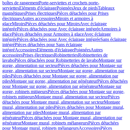
boîtes de rangement
Porte-serviettes et crochets porte-
serviettes
Eléments d'éclairage
Poignées
Jeux de pieds
Tableaux
magnétiques
Prises électriques
Pièces détachées pour Prises
électriques
Autres accessoires
Miroirs et armoires à
glace
Miroirs
Pièces détachées pour Miroirs
Avec éclairage
intégrée
Pièces détachées pour Avec éclairage intégrée
Armoires à
glace
Pièces détachées pour Armoires à glace
Avec éclairage
intégrée
Pièces détachées pour Avec éclairage intégrée
Sans éclairage
intégré
Pièces détachées pour Sans éclairage
intégré
Accessoires
Eléments d'éclairage
Poignées
Autres
accessoires
Prises électriques
Robinetteries
Robinetteries de
lavabo
Pièces détachées pour Robinetteries de lavabo
Montage sur
gorge, alimentation sur secteur
Pièces détachées pour Montage sur
gorge, alimentation sur secteur
Montage sur gorge, alimentation par
piles
Pièces détachées pour Montage sur gorge, alimentation par
piles
Montage sur gorge, alimentation par générateur
Pièces détachées
pour Montage sur gorge, alimentation par générateur
Montage sur
gorge, robinets mitigeurs
Pièces détachées pour Montage sur gorge,
robinets mitigeurs
Montage mural, alimentation sur secteur
Pièces
détachées pour Montage mural, alimentation sur secteur
Montage
mural, alimentation par piles
Pièces détachées pour Montage mural,
alimentation par piles
Montage mural, alimentation par
générateur
Pièces détachées pour Montage mural, alimentation par
générateur
Montage mural, robinets mélangeurs
Pièces détachées
pour Montage mural, robinets mélangeurs
Accessoires
Pièces