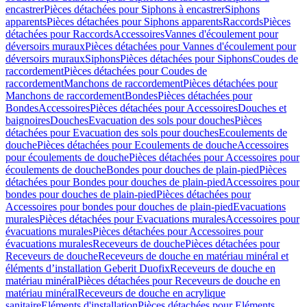
encastrer
Pièces détachées pour Siphons à encastrer
Siphons
apparents
Pièces détachées pour Siphons apparents
Raccords
Pièces
détachées pour Raccords
Accessoires
Vannes d'écoulement pour
déversoirs muraux
Pièces détachées pour Vannes d'écoulement pour
déversoirs muraux
Siphons
Pièces détachées pour Siphons
Coudes de
raccordement
Pièces détachées pour Coudes de
raccordement
Manchons de raccordement
Pièces détachées pour
Manchons de raccordement
Bondes
Pièces détachées pour
Bondes
Accessoires
Pièces détachées pour Accessoires
Douches et
baignoires
Douches
Evacuation des sols pour douches
Pièces
détachées pour Evacuation des sols pour douches
Ecoulements de
douche
Pièces détachées pour Ecoulements de douche
Accessoires
pour écoulements de douche
Pièces détachées pour Accessoires pour
écoulements de douche
Bondes pour douches de plain-pied
Pièces
détachées pour Bondes pour douches de plain-pied
Accessoires pour
bondes pour douches de plain-pied
Pièces détachées pour
Accessoires pour bondes pour douches de plain-pied
Evacuations
murales
Pièces détachées pour Evacuations murales
Accessoires pour
évacuations murales
Pièces détachées pour Accessoires pour
évacuations murales
Receveurs de douche
Pièces détachées pour
Receveurs de douche
Receveurs de douche en matériau minéral et
éléments d’installation Geberit Duofix
Receveurs de douche en
matériau minéral
Pièces détachées pour Receveurs de douche en
matériau minéral
Receveurs de douche en acrylique
sanitaire
Eléments d'installation
Pièces détachées pour Eléments