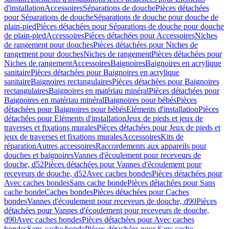
d'installation
Accessoires
Séparations de douche
Pièces détachées
pour Séparations de douche
Séparations de douche pour douche de
plain-pied
Pièces détachées pour Séparations de douche pour douche
de plain-pied
Accessoires
Pièces détachées pour Accessoires
Niches
de rangement pour douches
Pièces détachées pour Niches de
rangement pour douches
Niches de rangement
Pièces détachées pour
Niches de rangement
Accessoires
Baignoires
Baignoires en acrylique
sanitaire
Pièces détachées pour Baignoires en acrylique
sanitaire
Baignoires rectangulaires
Pièces détachées pour Baignoires
rectangulaires
Baignoires en matériau minéral
Pièces détachées pour
Baignoires en matériau minéral
Baignoires pour bébés
Pièces
détachées pour Baignoires pour bébés
Eléments d'installation
Pièces
détachées pour Eléments d'installation
Jeux de pieds et jeux de
traverses et fixations murales
Pièces détachées pour Jeux de pieds et
jeux de traverses et fixations murales
Accessoires
Kits de
réparation
Autres accessoires
Raccordements aux appareils pour
douches et baignoires
Vannes d'écoulement pour receveurs de
douche, d52
Pièces détachées pour Vannes d'écoulement pour
receveurs de douche, d52
Avec caches bondes
Pièces détachées pour
Avec caches bondes
Sans cache bonde
Pièces détachées pour Sans
cache bonde
Caches bondes
Pièces détachées pour Caches
bondes
Vannes d'écoulement pour receveurs de douche, d90
Pièces
détachées pour Vannes d'écoulement pour receveurs de douche,
d90
Avec caches bondes
Pièces détachées pour Avec caches
bondes
Sans cache bonde
Pièces détachées pour Sans cache