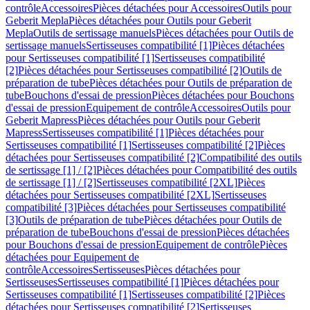
contrôle
Accessoires
Pièces détachées pour Accessoires
Outils pour
Geberit Mepla
Pièces détachées pour Outils pour Geberit
Mepla
Outils de sertissage manuels
Pièces détachées pour Outils de
sertissage manuels
Sertisseuses compatibilité [1]
Pièces détachées
pour Sertisseuses compatibilité [1]
Sertisseuses compatibilité
[2]
Pièces détachées pour Sertisseuses compatibilité [2]
Outils de
préparation de tube
Pièces détachées pour Outils de préparation de
tube
Bouchons d'essai de pression
Pièces détachées pour Bouchons
d'essai de pression
Equipement de contrôle
Accessoires
Outils pour
Geberit Mapress
Pièces détachées pour Outils pour Geberit
Mapress
Sertisseuses compatibilité [1]
Pièces détachées pour
Sertisseuses compatibilité [1]
Sertisseuses compatibilité [2]
Pièces
détachées pour Sertisseuses compatibilité [2]
Compatibilité des outils
de sertissage [1] / [2]
Pièces détachées pour Compatibilité des outils
de sertissage [1] / [2]
Sertisseuses compatibilité [2XL]
Pièces
détachées pour Sertisseuses compatibilité [2XL]
Sertisseuses
compatibilité [3]
Pièces détachées pour Sertisseuses compatibilité
[3]
Outils de préparation de tube
Pièces détachées pour Outils de
préparation de tube
Bouchons d'essai de pression
Pièces détachées
pour Bouchons d'essai de pression
Equipement de contrôle
Pièces
détachées pour Equipement de
contrôle
Accessoires
Sertisseuses
Pièces détachées pour
Sertisseuses
Sertisseuses compatibilité [1]
Pièces détachées pour
Sertisseuses compatibilité [1]
Sertisseuses compatibilité [2]
Pièces
détachées pour Sertisseuses compatibilité [2]
Sertisseuses