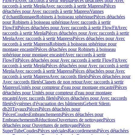
FlowFit
Avec raccords à sertir Mepla
Pièces détachées pour Avec
raccords à sertir Mepla
Avec raccords à sertir Mapress
Pièces
détachées pour Avec raccords à sertir Mapress
Vannes
d’échantillonnage
Robinets à boisseau sphérique
Pièces détachées
pour Robinets à boisseau sphérique
Avec raccords à sertir
FlowFit
Pièces détachées pour Avec raccords à sertir FlowFit
Avec
raccords à sertir Mepla
Pièces détachées pour Avec raccords à sertir
Mepla
Avec raccords à sertir Mapress
Pièces détachées pour Avec
raccords à sertir Mapress
Robinets à boisseau sphérique pour
montage encastré
Pièces détachées pour Robinets à boisseau
sphérique pour montage encastré
Avec raccords à sertir
FlowFit
Pièces détachées pour Avec raccords à sertir FlowFit
Avec
raccords à sertir Mepla
Pièces détachées pour Avec raccords à sertir
Mepla
Avec raccords à sertir Mapress
Pièces détachées pour Avec
raccords à sertir Mapress
Avec raccords filetés
Pièces détachées pour
Avec raccords filetés
Clapets de non retour
Avec raccords à sertir
Mapress
Unités pour compteur d'eau pour montage encastré
Pièces
détachées pour Unités pour compteur d'eau pour montage
encastré
Avec raccords filetés
Pièces détachées pour Avec raccords
filetés
Systèmes d'évacuation des bâtiments
Geberit Silent-
db20
Tuyaux
Pièces
Pièces détachées pour
Pièces
Coudes
Embranchements
Pièces détachées pour
Embranchements
Réductions
Ouvertures de nettoyage
Pièces
détachées pour Ouvertures de nettoyage
Pièces
SuperTube
Coudes
Pièces spéciales
Raccordements
Pièces détachées