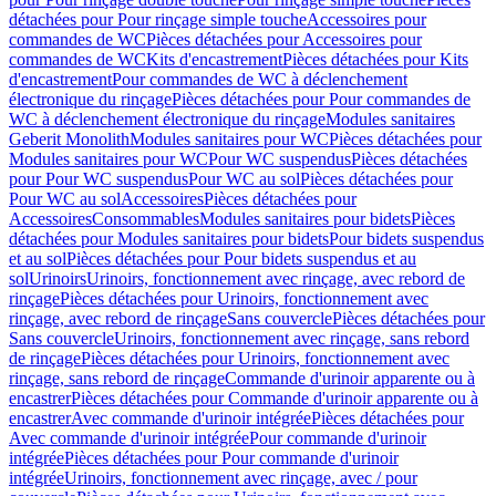
détachées pour Pour rinçage simple touche
Accessoires pour
commandes de WC
Pièces détachées pour Accessoires pour
commandes de WC
Kits d'encastrement
Pièces détachées pour Kits
d'encastrement
Pour commandes de WC à déclenchement
électronique du rinçage
Pièces détachées pour Pour commandes de
WC à déclenchement électronique du rinçage
Modules sanitaires
Geberit Monolith
Modules sanitaires pour WC
Pièces détachées pour
Modules sanitaires pour WC
Pour WC suspendus
Pièces détachées
pour Pour WC suspendus
Pour WC au sol
Pièces détachées pour
Pour WC au sol
Accessoires
Pièces détachées pour
Accessoires
Consommables
Modules sanitaires pour bidets
Pièces
détachées pour Modules sanitaires pour bidets
Pour bidets suspendus
et au sol
Pièces détachées pour Pour bidets suspendus et au
sol
Urinoirs
Urinoirs, fonctionnement avec rinçage, avec rebord de
rinçage
Pièces détachées pour Urinoirs, fonctionnement avec
rinçage, avec rebord de rinçage
Sans couvercle
Pièces détachées pour
Sans couvercle
Urinoirs, fonctionnement avec rinçage, sans rebord
de rinçage
Pièces détachées pour Urinoirs, fonctionnement avec
rinçage, sans rebord de rinçage
Commande d'urinoir apparente ou à
encastrer
Pièces détachées pour Commande d'urinoir apparente ou à
encastrer
Avec commande d'urinoir intégrée
Pièces détachées pour
Avec commande d'urinoir intégrée
Pour commande d'urinoir
intégrée
Pièces détachées pour Pour commande d'urinoir
intégrée
Urinoirs, fonctionnement avec rinçage, avec / pour