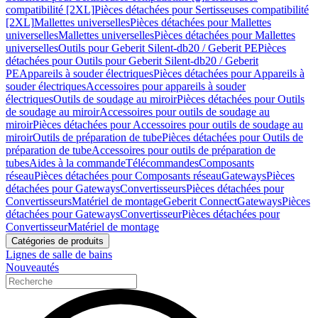
compatibilité [2XL]
Pièces détachées pour Sertisseuses compatibilité
[2XL]
Mallettes universelles
Pièces détachées pour Mallettes
universelles
Mallettes universelles
Pièces détachées pour Mallettes
universelles
Outils pour Geberit Silent-db20 / Geberit PE
Pièces
détachées pour Outils pour Geberit Silent-db20 / Geberit
PE
Appareils à souder électriques
Pièces détachées pour Appareils à
souder électriques
Accessoires pour appareils à souder
électriques
Outils de soudage au miroir
Pièces détachées pour Outils
de soudage au miroir
Accessoires pour outils de soudage au
miroir
Pièces détachées pour Accessoires pour outils de soudage au
miroir
Outils de préparation de tube
Pièces détachées pour Outils de
préparation de tube
Accessoires pour outils de préparation de
tubes
Aides à la commande
Télécommandes
Composants
réseau
Pièces détachées pour Composants réseau
Gateways
Pièces
détachées pour Gateways
Convertisseurs
Pièces détachées pour
Convertisseurs
Matériel de montage
Geberit Connect
Gateways
Pièces
détachées pour Gateways
Convertisseur
Pièces détachées pour
Convertisseur
Matériel de montage
Catégories de produits
Lignes de salle de bains
Nouveautés