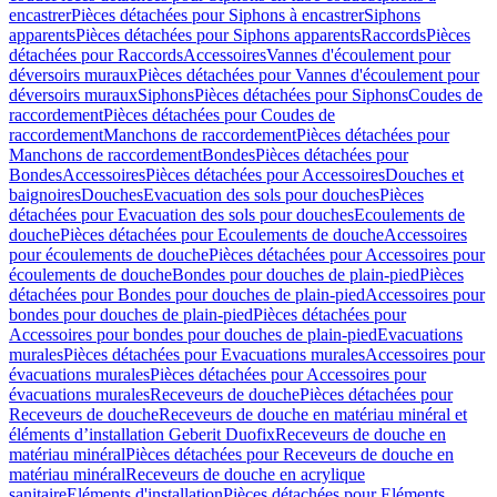
encastrer
Pièces détachées pour Siphons à encastrer
Siphons
apparents
Pièces détachées pour Siphons apparents
Raccords
Pièces
détachées pour Raccords
Accessoires
Vannes d'écoulement pour
déversoirs muraux
Pièces détachées pour Vannes d'écoulement pour
déversoirs muraux
Siphons
Pièces détachées pour Siphons
Coudes de
raccordement
Pièces détachées pour Coudes de
raccordement
Manchons de raccordement
Pièces détachées pour
Manchons de raccordement
Bondes
Pièces détachées pour
Bondes
Accessoires
Pièces détachées pour Accessoires
Douches et
baignoires
Douches
Evacuation des sols pour douches
Pièces
détachées pour Evacuation des sols pour douches
Ecoulements de
douche
Pièces détachées pour Ecoulements de douche
Accessoires
pour écoulements de douche
Pièces détachées pour Accessoires pour
écoulements de douche
Bondes pour douches de plain-pied
Pièces
détachées pour Bondes pour douches de plain-pied
Accessoires pour
bondes pour douches de plain-pied
Pièces détachées pour
Accessoires pour bondes pour douches de plain-pied
Evacuations
murales
Pièces détachées pour Evacuations murales
Accessoires pour
évacuations murales
Pièces détachées pour Accessoires pour
évacuations murales
Receveurs de douche
Pièces détachées pour
Receveurs de douche
Receveurs de douche en matériau minéral et
éléments d’installation Geberit Duofix
Receveurs de douche en
matériau minéral
Pièces détachées pour Receveurs de douche en
matériau minéral
Receveurs de douche en acrylique
sanitaire
Eléments d'installation
Pièces détachées pour Eléments