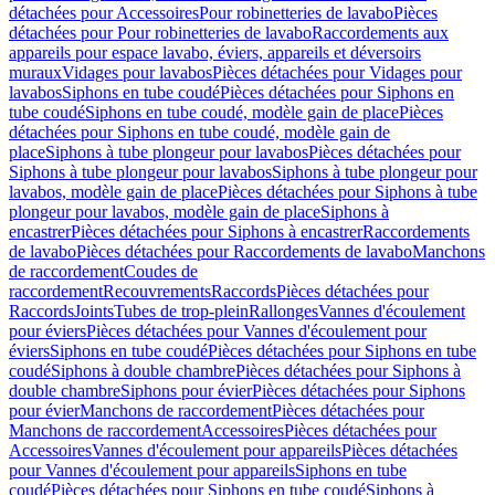
détachées pour Accessoires
Pour robinetteries de lavabo
Pièces
détachées pour Pour robinetteries de lavabo
Raccordements aux
appareils pour espace lavabo, éviers, appareils et déversoirs
muraux
Vidages pour lavabos
Pièces détachées pour Vidages pour
lavabos
Siphons en tube coudé
Pièces détachées pour Siphons en
tube coudé
Siphons en tube coudé, modèle gain de place
Pièces
détachées pour Siphons en tube coudé, modèle gain de
place
Siphons à tube plongeur pour lavabos
Pièces détachées pour
Siphons à tube plongeur pour lavabos
Siphons à tube plongeur pour
lavabos, modèle gain de place
Pièces détachées pour Siphons à tube
plongeur pour lavabos, modèle gain de place
Siphons à
encastrer
Pièces détachées pour Siphons à encastrer
Raccordements
de lavabo
Pièces détachées pour Raccordements de lavabo
Manchons
de raccordement
Coudes de
raccordement
Recouvrements
Raccords
Pièces détachées pour
Raccords
Joints
Tubes de trop-plein
Rallonges
Vannes d'écoulement
pour éviers
Pièces détachées pour Vannes d'écoulement pour
éviers
Siphons en tube coudé
Pièces détachées pour Siphons en tube
coudé
Siphons à double chambre
Pièces détachées pour Siphons à
double chambre
Siphons pour évier
Pièces détachées pour Siphons
pour évier
Manchons de raccordement
Pièces détachées pour
Manchons de raccordement
Accessoires
Pièces détachées pour
Accessoires
Vannes d'écoulement pour appareils
Pièces détachées
pour Vannes d'écoulement pour appareils
Siphons en tube
coudé
Pièces détachées pour Siphons en tube coudé
Siphons à