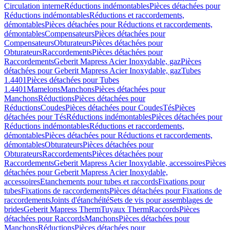
Circulation interne
Réductions indémontables
Pièces détachées pour
Réductions indémontables
Réductions et raccordements,
démontables
Pièces détachées pour Réductions et raccordements,
démontables
Compensateurs
Pièces détachées pour
Compensateurs
Obturateurs
Pièces détachées pour
Obturateurs
Raccordements
Pièces détachées pour
Raccordements
Geberit Mapress Acier Inoxydable, gaz
Pièces
détachées pour Geberit Mapress Acier Inoxydable, gaz
Tubes
1.4401
Pièces détachées pour Tubes
1.4401
Mamelons
Manchons
Pièces détachées pour
Manchons
Réductions
Pièces détachées pour
Réductions
Coudes
Pièces détachées pour Coudes
Tés
Pièces
détachées pour Tés
Réductions indémontables
Pièces détachées pour
Réductions indémontables
Réductions et raccordements,
démontables
Pièces détachées pour Réductions et raccordements,
démontables
Obturateurs
Pièces détachées pour
Obturateurs
Raccordements
Pièces détachées pour
Raccordements
Geberit Mapress Acier Inoxydable, accessoires
Pièces
détachées pour Geberit Mapress Acier Inoxydable,
accessoires
Etanchements pour tubes et raccords
Fixations pour
tubes
Fixations de raccordements
Pièces détachées pour Fixations de
raccordements
Joints d'étanchéité
Sets de vis pour assemblages de
brides
Geberit Mapress Therm
Tuyaux Therm
Raccords
Pièces
détachées pour Raccords
Manchons
Pièces détachées pour
Manchons
Réductions
Pièces détachées pour