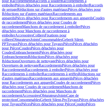
pour Raccordements
Raccords à souder
Raccordements à
emboîter
Pièces détachées pour Raccordements à emboîter
Raccords
de serrage
Réductions sur d'autres matériaux
Pièces détachées pour
Réductions sur d'autres matériaux
Raccordements aux
appareils
Pièces détachées pour Raccordements aux appareils
Coudes
de raccordement
Pièces détachées pour Coudes de
raccordement
Manchons de raccordement à emboîter
Pièces
détachées pour Manchons de raccordement à
emboîter
Accessoires
Colliers
Fixations pour
colliers
Obturateurs
Joints
Consommables
Geberit Silent-
PP
Tuyaux
Pièces détachées pour Tuyaux
Pièces
Pièces détachées
pour Pièces
Coudes
Pièces détachées pour
Coudes
Embranchements
Pièces détachées pour
Embranchements
Réductions
Pièces détachées pour
Réductions
Ouvertures de nettoyage
Pièces détachées pour
Ouvertures de nettoyage
Raccordements
Pièces détachées pour
Raccordements
Raccordements à emboîter
Pièces détachées pour
Raccordements à emboîter
Raccordements à griffes
Réductions sur
d'autres matériaux
Raccordements aux appareils
Pièces détachées
pour Raccordements aux appareils
Coudes de raccordement
Pièces
détachées pour Coudes de raccordement
Manchons de
raccordement
Pièces détachées pour Manchons de
raccordement
Accessoires
Obturateurs
Joints
Cape de
protection
Consommables
Geberit Silent-Pro
Tuyaux
Pièces détachées
pour Tuyaux
Pièces
Pièces détachées pour Pièces
Coudes
Pièces