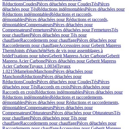
Réductions
Coudes
Pièces détachées pour Coudes
Tés
Pièces
détachées pour Tés
Réductions indémontables
Pièces détachées pour
Réductions indémontables
Réductions et raccords,
démontables
Pièces détachées pour Réductions et raccords,
démontables
Compensateurs
Pièces détachées pour
Compensateurs
Fermetures
Pièces détachées pour Fermetures
Tés
pour chauffage
Pièces détachées pour Tés pour
chauffage
Raccordements pour chauffage
Pièces détachées pour
Raccordements pour chauffage
Accessoires pour Geberit Mapress
Therm
Joints d'étanchéité
Sets de vis pour assemblages à
bride
Fixations pour tubes
Geberit Mapress Acier Carbone
Geberit
Mapress Acier Carbone
Pièces détachées pour Geberit Mapress
Acier Carbone
Tuyaux 1.0034
Tuyaux
1.0215
Mamelons
Manchons
Pièces détachées pour
Manchons
Réductions
Pièces détachées pour
Réductions
Coudes
Pièces détachées pour Coudes
Tés
Pièces
détachées pour Tés
Raccords en croix
Pièces détachées pour
Raccords en croix
Réductions indémontables
Pièces détachées pour
Réductions indémontables
Réductions et raccordements,
démontables
Pièces détachées pour Réductions et raccordements,
démontables
Compensateurs
Pièces détachées pour
Compensateurs
Obturateurs
Pièces détachées pour Obturateurs
Tés
pour chauffage
Pièces détachées pour Tés pour
chauffage
Raccordements pour chauffage
Pièces détachées pour
Raccordements pour chauffage
Accessoires pour Geberit Mapress