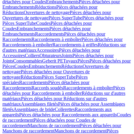
détachées pour Coudes
Embranchements
Pièces détachées pour
Embranchements
Réductions
Pièces détachées pour
Réductions
Ouvertures de nettoyage
Pièces détachées pour
Ouvertures de nettoyage
Pièces SuperTube
Pièces détachées pour
Pièces SuperTube
Coudes
Pièces détachées pour
Coudes
Embranchements
Pièces détachées pour
Embranchements
Raccordements
Pièces détachées pour
Raccordements
Raccordements à emboîter
Pièces détachées pour
Raccordements à emboîter
Raccordements à griffes
Réductions sur
d'autres matériaux
Accessoires
Pièces détachées pour
Accessoires
Colliers
Obturateurs
Joints
Pièces détachées pour
Joints
Consommables
Geberit PE
Tuyaux
Pièces
Pièces détachées pour
Pièces
Coudes
Embranchements
Réductions
Ouvertures de
nettoyage
Pièces détachées pour Ouvertures de
nettoyage
Réductions
Pièces SuperTube
Pièces
spéciales
Raccordements
Pièces détachées pour
Raccordements
Raccords soudés
Raccordements à emboîter
Pièces
détachées pour Raccordements à emboîter
Réductions sur d'autres
matériaux
Pièces détachées pour Réductions sur d'autres
matériaux
Assemblages filetés
Pièces détachées pour Assemblages
filetés
Assemblages de bride
Collerettes
Raccordements aux
appareils
Pièces détachées pour Raccordements aux appareils
Coudes
de raccordement
Pièces détachées pour Coudes de
raccordement
Manchons de raccordement
Pièces détachées pour
Manchons de raccordement
Manchons de raccordement
Pièces