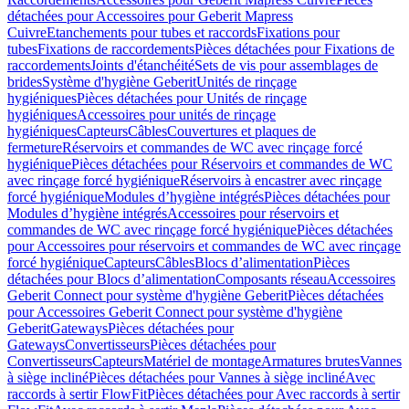
détachées pour Accessoires pour Geberit Mapress
Cuivre
Etanchements pour tubes et raccords
Fixations pour
tubes
Fixations de raccordements
Pièces détachées pour Fixations de
raccordements
Joints d'étanchéité
Sets de vis pour assemblages de
brides
Système d'hygiène Geberit
Unités de rinçage
hygiéniques
Pièces détachées pour Unités de rinçage
hygiéniques
Accessoires pour unités de rinçage
hygiéniques
Capteurs
Câbles
Couvertures et plaques de
fermeture
Réservoirs et commandes de WC avec rinçage forcé
hygiénique
Pièces détachées pour Réservoirs et commandes de WC
avec rinçage forcé hygiénique
Réservoirs à encastrer avec rinçage
forcé hygiénique
Modules d’hygiène intégrés
Pièces détachées pour
Modules d’hygiène intégrés
Accessoires pour réservoirs et
commandes de WC avec rinçage forcé hygiénique
Pièces détachées
pour Accessoires pour réservoirs et commandes de WC avec rinçage
forcé hygiénique
Capteurs
Câbles
Blocs d’alimentation
Pièces
détachées pour Blocs d’alimentation
Composants réseau
Accessoires
Geberit Connect pour système d'hygiène Geberit
Pièces détachées
pour Accessoires Geberit Connect pour système d'hygiène
Geberit
Gateways
Pièces détachées pour
Gateways
Convertisseurs
Pièces détachées pour
Convertisseurs
Capteurs
Matériel de montage
Armatures brutes
Vannes
à siège incliné
Pièces détachées pour Vannes à siège incliné
Avec
raccords à sertir FlowFit
Pièces détachées pour Avec raccords à sertir