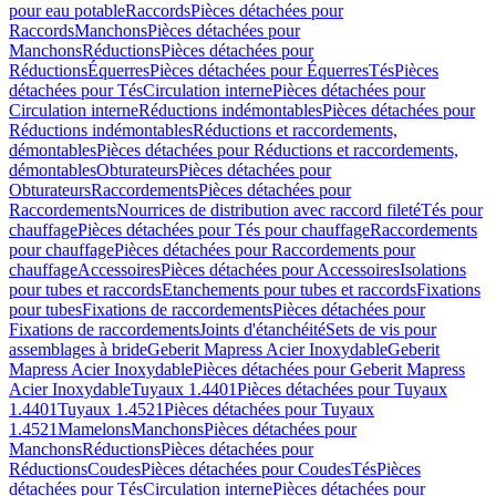
pour eau potable
Raccords
Pièces détachées pour
Raccords
Manchons
Pièces détachées pour
Manchons
Réductions
Pièces détachées pour
Réductions
Équerres
Pièces détachées pour Équerres
Tés
Pièces
détachées pour Tés
Circulation interne
Pièces détachées pour
Circulation interne
Réductions indémontables
Pièces détachées pour
Réductions indémontables
Réductions et raccordements,
démontables
Pièces détachées pour Réductions et raccordements,
démontables
Obturateurs
Pièces détachées pour
Obturateurs
Raccordements
Pièces détachées pour
Raccordements
Nourrices de distribution avec raccord fileté
Tés pour
chauffage
Pièces détachées pour Tés pour chauffage
Raccordements
pour chauffage
Pièces détachées pour Raccordements pour
chauffage
Accessoires
Pièces détachées pour Accessoires
Isolations
pour tubes et raccords
Etanchements pour tubes et raccords
Fixations
pour tubes
Fixations de raccordements
Pièces détachées pour
Fixations de raccordements
Joints d'étanchéité
Sets de vis pour
assemblages à bride
Geberit Mapress Acier Inoxydable
Geberit
Mapress Acier Inoxydable
Pièces détachées pour Geberit Mapress
Acier Inoxydable
Tuyaux 1.4401
Pièces détachées pour Tuyaux
1.4401
Tuyaux 1.4521
Pièces détachées pour Tuyaux
1.4521
Mamelons
Manchons
Pièces détachées pour
Manchons
Réductions
Pièces détachées pour
Réductions
Coudes
Pièces détachées pour Coudes
Tés
Pièces
détachées pour Tés
Circulation interne
Pièces détachées pour