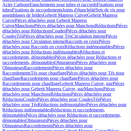
Acier Carbone
Etanchements pour tubes et raccords
Fixations pour
tubes
Fixations de raccordements
Joints d'étanchéité
Sets de vis pour
assemblages de brides
Geberit Mapress Cuivre
Geberit Mapress
Cuivre
Pièces détachées pour Geberit Mapress
Cuivre
Manchons
Pièces détachées pour Manchons
Réductions
Pièces
détachées pour Réductions
Coudes
Pièces détachées pour
Coudes
Tés
Pièces détachées pour Tés
Circulation interne
Pièces
détachées pour Circulation interne
Raccords en croix
Pièces
détachées pour Raccords en croix
Réductions indémontables
Pièces
détachées pour Réductions indémontables
Réductions et
raccordements, démontables
Pièces détachées pour Réductions et
raccordements, démontables
Obturateurs
Pièces détachées pour
Obturateurs
Raccordements
Pièces détachées pour
Raccordements
Tés pour chauffage
Pièces détachées pour Tés pour
chauffage
Raccordements pour chauffage
Pièces détachées pour
Raccordements pour chauffage
Geberit Mapress Cuivre, gaz
Pièces
détachées pour Geberit Mapress Cuivre, gaz
Manchons
Pièces
détachées pour Manchons
Réductions
Pièces détachées pour
Réductions
Coudes
Pièces détachées pour Coudes
Tés
Pièces
détachées pour Tés
Réductions indémontables
Pièces détachées pour
Réductions indémontables
Réductions et raccordements,
démontables
Pièces détachées pour Réductions et raccordements,
démontables
Obturateurs
Pièces détachées pour
Obturateurs
Raccordements
Pièces détachées pour
Raccordements
Accessoires pour Geberit Mapress Cuivre
Pièces