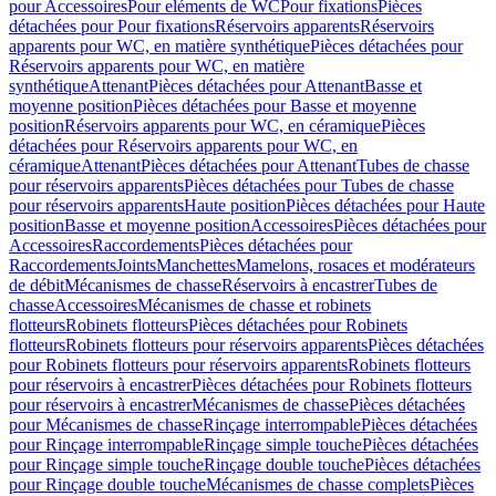
pour Accessoires
Pour eléments de WC
Pour fixations
Pièces
détachées pour Pour fixations
Réservoirs apparents
Réservoirs
apparents pour WC, en matière synthétique
Pièces détachées pour
Réservoirs apparents pour WC, en matière
synthétique
Attenant
Pièces détachées pour Attenant
Basse et
moyenne position
Pièces détachées pour Basse et moyenne
position
Réservoirs apparents pour WC, en céramique
Pièces
détachées pour Réservoirs apparents pour WC, en
céramique
Attenant
Pièces détachées pour Attenant
Tubes de chasse
pour réservoirs apparents
Pièces détachées pour Tubes de chasse
pour réservoirs apparents
Haute position
Pièces détachées pour Haute
position
Basse et moyenne position
Accessoires
Pièces détachées pour
Accessoires
Raccordements
Pièces détachées pour
Raccordements
Joints
Manchettes
Mamelons, rosaces et modérateurs
de débit
Mécanismes de chasse
Réservoirs à encastrer
Tubes de
chasse
Accessoires
Mécanismes de chasse et robinets
flotteurs
Robinets flotteurs
Pièces détachées pour Robinets
flotteurs
Robinets flotteurs pour réservoirs apparents
Pièces détachées
pour Robinets flotteurs pour réservoirs apparents
Robinets flotteurs
pour réservoirs à encastrer
Pièces détachées pour Robinets flotteurs
pour réservoirs à encastrer
Mécanismes de chasse
Pièces détachées
pour Mécanismes de chasse
Rinçage interrompable
Pièces détachées
pour Rinçage interrompable
Rinçage simple touche
Pièces détachées
pour Rinçage simple touche
Rinçage double touche
Pièces détachées
pour Rinçage double touche
Mécanismes de chasse complets
Pièces