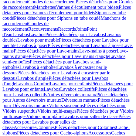
raccordement
Coudes de raccordement
Pièces détachées pour Coudes
de raccordement
Manchettes
Vannes d'écoulement pour bidets
Pièces
détachées pour Vannes d'écoulement pour bidets
Siphons en tube
coudé
Pièces détachées pour Siphons en tube coudé
Manchons de
raccordement
Coudes de
raccordement
Recouvrements
Raccords
Joints
Point
d'eau
Lavabos
Lavabos
Pièces détachées pour Lavabos
Lavabos
doubles
Lavabos pour meuble
Pièces détachées pour Lavabos pour
meuble
Lavabos à poser
Pièces détachées pour Lavabos à poser
Lave-
mains
Pièces détachées pour Lave-mains
Lave-mains à poser
Lave-
mains d'angle
Pièces détachées pour Lave-mains d'angle
Lavabos
semi-emboîtés
Pièces détachées pour Lavabos semi-
emboîtés
Lavabos à emboîter
Lavabos à encastrer par le
dessous
Pièces détachées pour Lavabos à encastrer par le
dessous
Lavabos d'angle
Pièces détachées pour Lavabos
d'angle
Lavabos Comfort
Lavabos pour enfants
Pièces détachées pour
Lavabos pour enfants
Lavabos
Lavabos collectifs
Pièces détachées
pour Lavabos collectifs
Autres déversoirs muraux
Pièces détachées
pour Autres déversoirs muraux
Déversoirs muraux
Pièces détachées
pour Déversoirs muraux
Vidoirs suspendus
Pièces détachées pour
Vidoirs suspendus
Vidoirs multi-usages
Pièces détachées pour Vidoirs
multi-usages
Vidoirs pour plâtre
Lavabos pour salles de classe
Pièces
détachées pour Lavabos pour salles de
classe
Accessoires
Colonnes
Pièces détachées pour Colonnes
Cache-
siphons
Pièces détachées pour Cache-siphons
Accessoires
Caches