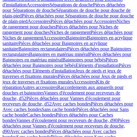
d'installation
Accessoires
Séparations de douche
Pièces détachées
pour Séparations de douche
Séparations de douche pour douche de
plain-pied
Pièces détachées pour Séparations de douche pour douche
de plain-pied
Accessoires
Pièces détachées pour Accessoires
Niches
de rangement pour douches
Pièces détachées pour Niches de
rangement pour douches
Niches de rangement
Pièces détachées pour
Niches de rangement
Accessoires
Baignoires
Baignoires en acrylique
sanitaire
Pièces détachées pour Baignoires en acrylique
sanitaire
Baignoires rectangulaires
Pièces détachées pour Baignoires
rectangulaires
Baignoires en matériau minéral
Pièces détachées pour
Baignoires en matériau minéral
Baignoires pour bébés
Pièces
détachées pour Baignoires pour bébés
Eléments d'installation
Pièces
détachées pour Eléments d'installation
Jeux de pieds et jeux de
traverses et fixations murales
Pièces détachées pour Jeux de pieds et
jeux de traverses et fixations murales
Accessoires
Kits de
réparation
Autres accessoires
Raccordements aux appareils pour
douches et baignoires
Vannes d'écoulement pour receveurs de
douche, d52
Pièces détachées pour Vannes d'écoulement pour
receveurs de douche, d52
Avec caches bondes
Pièces détachées pour
Avec caches bondes
Sans cache bonde
Pièces détachées pour Sans
cache bonde
Caches bondes
Pièces détachées pour Caches
bondes
Vannes d'écoulement pour receveurs de douche, d90
Pièces
détachées pour Vannes d'écoulement pour receveurs de douche,
d90
Avec caches bondes
Pièces détachées pour Avec caches
bondes
Sans cache bonde
Pièces détachées pour Sans cache