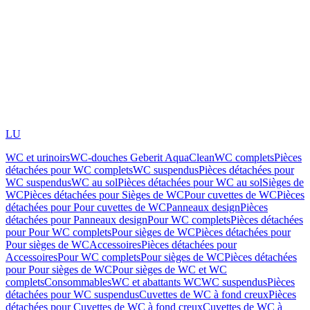
LU
WC et urinoirs
WC-douches Geberit AquaClean
WC complets
Pièces
détachées pour WC complets
WC suspendus
Pièces détachées pour
WC suspendus
WC au sol
Pièces détachées pour WC au sol
Sièges de
WC
Pièces détachées pour Sièges de WC
Pour cuvettes de WC
Pièces
détachées pour Pour cuvettes de WC
Panneaux design
Pièces
détachées pour Panneaux design
Pour WC complets
Pièces détachées
pour Pour WC complets
Pour sièges de WC
Pièces détachées pour
Pour sièges de WC
Accessoires
Pièces détachées pour
Accessoires
Pour WC complets
Pour sièges de WC
Pièces détachées
pour Pour sièges de WC
Pour sièges de WC et WC
complets
Consommables
WC et abattants WC
WC suspendus
Pièces
détachées pour WC suspendus
Cuvettes de WC à fond creux
Pièces
détachées pour Cuvettes de WC à fond creux
Cuvettes de WC à