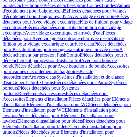
bonde
Caches bondes
Pièces détachées pour Caches bondes
Vannes
d'écoulement pour baignoires, d52
Pièces détachées pour Vannes
d'écoulement pour baignoires, d52
Avec vidage excentrique
Pièces
détachées pour Avec vidage excentrique
Kits de finition pour vidage
excentrique
Pièces détachées pour Kits de finition pour vidage
excentrique
Avec vidage excentrique et arrivée d'eau
Pièces
détachées pour Avec vidage excentrique et arrivée d'eau
Kits de
finition pour vidage excentrique et arrivée d'eau
Pièces détachées
pour Kits de finition pour vidage excentrique et arrivée d'eau
A
déclenchement par pression PushControl
Pièces détachées pour A
déclenchement par pression PushControl
Avec bouchons de
bonde
Pièces détachées pour Avec bouchons de bonde
Accessoires
pour vannes d'écoulement de baignoires
Kits de
raccordement
Arrivées d'eau
Systèmes d'installation et de chasse
d'eau
Geberit Duofix
Parois
Pièces détachées pour Parois
Systèmes
porteurs
Pièces détachées pour Systèmes
porteurs
Revêtements
Accessoires
Pièces détachées pour
Accessoires
Eléments d'installation
Pièces détachées pour Eléments
d'installation
Eléments d'installation pour WC
Pièces détachées pour
Eléments d'installation pour WC
Eléments d'installation pour
lavabos
Pièces détachées pour Eléments d'installation pour
lavabos
Eléments d'installation pour bidets
Pièces détachées pour
Eléments d'installation pour bidets
Eléments d'installation pour
urinoirs
Pièces détachées pour Eléments d'installation pour