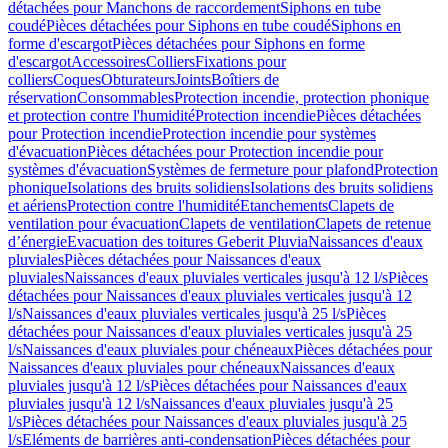
détachées pour Manchons de raccordement
Siphons en tube
coudé
Pièces détachées pour Siphons en tube coudé
Siphons en
forme d'escargot
Pièces détachées pour Siphons en forme
d'escargot
Accessoires
Colliers
Fixations pour
colliers
Coques
Obturateurs
Joints
Boîtiers de
réservation
Consommables
Protection incendie, protection phonique
et protection contre l'humidité
Protection incendie
Pièces détachées
pour Protection incendie
Protection incendie pour systèmes
d'évacuation
Pièces détachées pour Protection incendie pour
systèmes d'évacuation
Systèmes de fermeture pour plafond
Protection
phonique
Isolations des bruits solidiens
Isolations des bruits solidiens
et aériens
Protection contre l'humidité
Etanchements
Clapets de
ventilation pour évacuation
Clapets de ventilation
Clapets de retenue
d’énergie
Evacuation des toitures Geberit Pluvia
Naissances d'eaux
pluviales
Pièces détachées pour Naissances d'eaux
pluviales
Naissances d'eaux pluviales verticales jusqu'à 12 l/s
Pièces
détachées pour Naissances d'eaux pluviales verticales jusqu'à 12
l/s
Naissances d'eaux pluviales verticales jusqu'à 25 l/s
Pièces
détachées pour Naissances d'eaux pluviales verticales jusqu'à 25
l/s
Naissances d'eaux pluviales pour chéneaux
Pièces détachées pour
Naissances d'eaux pluviales pour chéneaux
Naissances d'eaux
pluviales jusqu'à 12 l/s
Pièces détachées pour Naissances d'eaux
pluviales jusqu'à 12 l/s
Naissances d'eaux pluviales jusqu'à 25
l/s
Pièces détachées pour Naissances d'eaux pluviales jusqu'à 25
l/s
Eléments de barrières anti-condensation
Pièces détachées pour