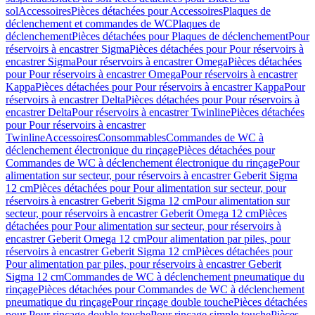
sol
Accessoires
Pièces détachées pour Accessoires
Plaques de
déclenchement et commandes de WC
Plaques de
déclenchement
Pièces détachées pour Plaques de déclenchement
Pour
réservoirs à encastrer Sigma
Pièces détachées pour Pour réservoirs à
encastrer Sigma
Pour réservoirs à encastrer Omega
Pièces détachées
pour Pour réservoirs à encastrer Omega
Pour réservoirs à encastrer
Kappa
Pièces détachées pour Pour réservoirs à encastrer Kappa
Pour
réservoirs à encastrer Delta
Pièces détachées pour Pour réservoirs à
encastrer Delta
Pour réservoirs à encastrer Twinline
Pièces détachées
pour Pour réservoirs à encastrer
Twinline
Accessoires
Consommables
Commandes de WC à
déclenchement électronique du rinçage
Pièces détachées pour
Commandes de WC à déclenchement électronique du rinçage
Pour
alimentation sur secteur, pour réservoirs à encastrer Geberit Sigma
12 cm
Pièces détachées pour Pour alimentation sur secteur, pour
réservoirs à encastrer Geberit Sigma 12 cm
Pour alimentation sur
secteur, pour réservoirs à encastrer Geberit Omega 12 cm
Pièces
détachées pour Pour alimentation sur secteur, pour réservoirs à
encastrer Geberit Omega 12 cm
Pour alimentation par piles, pour
réservoirs à encastrer Geberit Sigma 12 cm
Pièces détachées pour
Pour alimentation par piles, pour réservoirs à encastrer Geberit
Sigma 12 cm
Commandes de WC à déclenchement pneumatique du
rinçage
Pièces détachées pour Commandes de WC à déclenchement
pneumatique du rinçage
Pour rinçage double touche
Pièces détachées
pour Pour rinçage double touche
Pour rinçage simple touche
Pièces