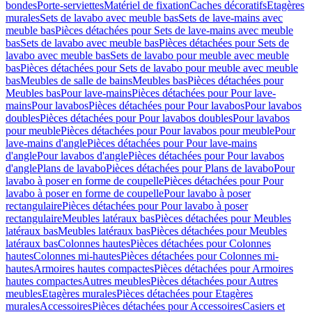
bondes
Porte-serviettes
Matériel de fixation
Caches décoratifs
Etagères
murales
Sets de lavabo avec meuble bas
Sets de lave-mains avec
meuble bas
Pièces détachées pour Sets de lave-mains avec meuble
bas
Sets de lavabo avec meuble bas
Pièces détachées pour Sets de
lavabo avec meuble bas
Sets de lavabo pour meuble avec meuble
bas
Pièces détachées pour Sets de lavabo pour meuble avec meuble
bas
Meubles de salle de bains
Meubles bas
Pièces détachées pour
Meubles bas
Pour lave-mains
Pièces détachées pour Pour lave-
mains
Pour lavabos
Pièces détachées pour Pour lavabos
Pour lavabos
doubles
Pièces détachées pour Pour lavabos doubles
Pour lavabos
pour meuble
Pièces détachées pour Pour lavabos pour meuble
Pour
lave-mains d'angle
Pièces détachées pour Pour lave-mains
d'angle
Pour lavabos d'angle
Pièces détachées pour Pour lavabos
d'angle
Plans de lavabo
Pièces détachées pour Plans de lavabo
Pour
lavabo à poser en forme de coupelle
Pièces détachées pour Pour
lavabo à poser en forme de coupelle
Pour lavabo à poser
rectangulaire
Pièces détachées pour Pour lavabo à poser
rectangulaire
Meubles latéraux bas
Pièces détachées pour Meubles
latéraux bas
Meubles latéraux bas
Pièces détachées pour Meubles
latéraux bas
Colonnes hautes
Pièces détachées pour Colonnes
hautes
Colonnes mi-hautes
Pièces détachées pour Colonnes mi-
hautes
Armoires hautes compactes
Pièces détachées pour Armoires
hautes compactes
Autres meubles
Pièces détachées pour Autres
meubles
Etagères murales
Pièces détachées pour Etagères
murales
Accessoires
Pièces détachées pour Accessoires
Casiers et