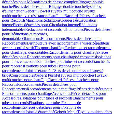
détachées pour Mécanismes de chasse complets
Rinçage double
touche
Pièces détachées pour Rinçage double touche
Systèmes
d'alimentation
Geberit FlowFit
Tuyaux multicouche
Tuyaux
multicouche avec résistance chauffante
Raccords
Pièces détachées
pour Raccords
Manchons
Réductions
Coudes
Tés
Circulation
interne
Pièces détachées pour Circulation interne
Réductions
indémontables
Réductions et raccords, démontables
Pièces détachées
pour Réductions et raccords,
démontables
Obturateurs
Raccordements
Pièces détachées pour
Raccordements
Distributeurs avec raccordement à visser
Répartiteur
avec raccord à sertir
Tés pour chauffage
Réductions et raccordements
pour chauffage, démontables
Raccordements pour chauffage
Pièces
détachées pour Raccordements pour chauffage
Accessoires
Isolations
pour tubes et raccords
Etanchéités pour tubes et raccords
Etanchéités
pour raccords
Fixations pour tubes
Fixations pour
raccordements
Joints d'étanchéité
Sets de vis pour assemblages à
bride
Consommables
Geberit PushFit
Tuyaux multicouches
Tuyaux
multicouches pour chauffage
Raccords
Pièces détachées pour
Raccords
Raccordements
Pièces détachées pour
Raccordements
Raccordements pour chauffage
Pièces détachées pour
Raccordements pour chauffage
Accessoires
Pièces détachées pour
Accessoires
Isolations pour tubes et raccords
Etanchements pour
tubes et raccords
Fixations pour tubes
Fixations de
raccordements
Pièces détachées pour Fixations de
raccordements
Joints d'étanchéité
Geberit Mepla
Tuyaux multicouches