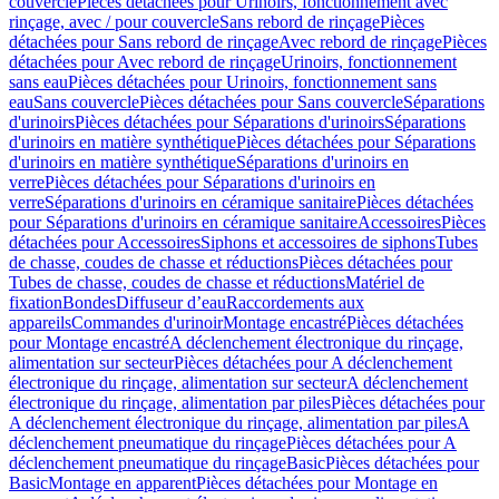
couvercle
Pièces détachées pour Urinoirs, fonctionnement avec
rinçage, avec / pour couvercle
Sans rebord de rinçage
Pièces
détachées pour Sans rebord de rinçage
Avec rebord de rinçage
Pièces
détachées pour Avec rebord de rinçage
Urinoirs, fonctionnement
sans eau
Pièces détachées pour Urinoirs, fonctionnement sans
eau
Sans couvercle
Pièces détachées pour Sans couvercle
Séparations
d'urinoirs
Pièces détachées pour Séparations d'urinoirs
Séparations
d'urinoirs en matière synthétique
Pièces détachées pour Séparations
d'urinoirs en matière synthétique
Séparations d'urinoirs en
verre
Pièces détachées pour Séparations d'urinoirs en
verre
Séparations d'urinoirs en céramique sanitaire
Pièces détachées
pour Séparations d'urinoirs en céramique sanitaire
Accessoires
Pièces
détachées pour Accessoires
Siphons et accessoires de siphons
Tubes
de chasse, coudes de chasse et réductions
Pièces détachées pour
Tubes de chasse, coudes de chasse et réductions
Matériel de
fixation
Bondes
Diffuseur d’eau
Raccordements aux
appareils
Commandes d'urinoir
Montage encastré
Pièces détachées
pour Montage encastré
A déclenchement électronique du rinçage,
alimentation sur secteur
Pièces détachées pour A déclenchement
électronique du rinçage, alimentation sur secteur
A déclenchement
électronique du rinçage, alimentation par piles
Pièces détachées pour
A déclenchement électronique du rinçage, alimentation par piles
A
déclenchement pneumatique du rinçage
Pièces détachées pour A
déclenchement pneumatique du rinçage
Basic
Pièces détachées pour
Basic
Montage en apparent
Pièces détachées pour Montage en