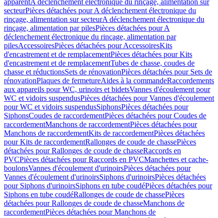
apparent
A déclenchement électronique du rinçage, alimentation sur
secteur
Pièces détachées pour A déclenchement électronique du
rinçage, alimentation sur secteur
A déclenchement électronique du
rinçage, alimentation par piles
Pièces détachées pour A
déclenchement électronique du rinçage, alimentation par
piles
Accessoires
Pièces détachées pour Accessoires
Kits
d'encastrement et de remplacement
Pièces détachées pour Kits
d'encastrement et de remplacement
Tubes de chasse, coudes de
chasse et réductions
Sets de rénovation
Pièces détachées pour Sets de
rénovation
Plaques de fermeture
Aides à la commande
Raccordements
aux appareils pour WC, urinoirs et bidets
Vannes d'écoulement pour
WC et vidoirs suspendus
Pièces détachées pour Vannes d'écoulement
pour WC et vidoirs suspendus
Siphons
Pièces détachées pour
Siphons
Coudes de raccordement
Pièces détachées pour Coudes de
raccordement
Manchons de raccordement
Pièces détachées pour
Manchons de raccordement
Kits de raccordement
Pièces détachées
pour Kits de raccordement
Rallonges de coude de chasse
Pièces
détachées pour Rallonges de coude de chasse
Raccords en
PVC
Pièces détachées pour Raccords en PVC
Manchettes et cache-
boulons
Vannes d'écoulement d'urinoirs
Pièces détachées pour
Vannes d'écoulement d'urinoirs
Siphons d'urinoirs
Pièces détachées
pour Siphons d'urinoirs
Siphons en tube coudé
Pièces détachées pour
Siphons en tube coudé
Rallonges de coude de chasse
Pièces
détachées pour Rallonges de coude de chasse
Manchons de
raccordement
Pièces détachées pour Manchons de