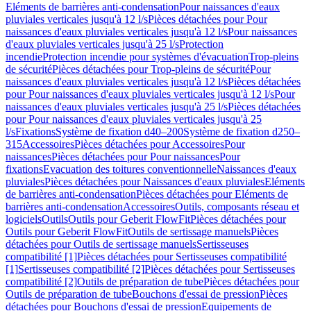
Eléments de barrières anti-condensation
Pour naissances d'eaux
pluviales verticales jusqu'à 12 l/s
Pièces détachées pour Pour
naissances d'eaux pluviales verticales jusqu'à 12 l/s
Pour naissances
d'eaux pluviales verticales jusqu'à 25 l/s
Protection
incendie
Protection incendie pour systèmes d'évacuation
Trop-pleins
de sécurité
Pièces détachées pour Trop-pleins de sécurité
Pour
naissances d'eaux pluviales verticales jusqu'à 12 l/s
Pièces détachées
pour Pour naissances d'eaux pluviales verticales jusqu'à 12 l/s
Pour
naissances d'eaux pluviales verticales jusqu'à 25 l/s
Pièces détachées
pour Pour naissances d'eaux pluviales verticales jusqu'à 25
l/s
Fixations
Système de fixation d40–200
Système de fixation d250–
315
Accessoires
Pièces détachées pour Accessoires
Pour
naissances
Pièces détachées pour Pour naissances
Pour
fixations
Evacuation des toitures conventionnelle
Naissances d'eaux
pluviales
Pièces détachées pour Naissances d'eaux pluviales
Eléments
de barrières anti-condensation
Pièces détachées pour Eléments de
barrières anti-condensation
Accessoires
Outils, composants réseau et
logiciels
Outils
Outils pour Geberit FlowFit
Pièces détachées pour
Outils pour Geberit FlowFit
Outils de sertissage manuels
Pièces
détachées pour Outils de sertissage manuels
Sertisseuses
compatibilité [1]
Pièces détachées pour Sertisseuses compatibilité
[1]
Sertisseuses compatibilité [2]
Pièces détachées pour Sertisseuses
compatibilité [2]
Outils de préparation de tube
Pièces détachées pour
Outils de préparation de tube
Bouchons d'essai de pression
Pièces
détachées pour Bouchons d'essai de pression
Equipements de