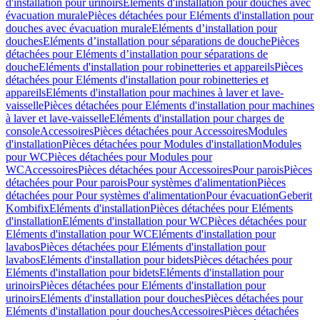
d'installation pour urinoirs
Eléments d'installation pour douches avec
évacuation murale
Pièces détachées pour Eléments d'installation pour
douches avec évacuation murale
Eléments d’installation pour
douches
Eléments d’installation pour séparations de douche
Pièces
détachées pour Eléments d’installation pour séparations de
douche
Eléments d'installation pour robinetteries et appareils
Pièces
détachées pour Eléments d'installation pour robinetteries et
appareils
Eléments d'installation pour machines à laver et lave-
vaisselle
Pièces détachées pour Eléments d'installation pour machines
à laver et lave-vaisselle
Eléments d'installation pour charges de
console
Accessoires
Pièces détachées pour Accessoires
Modules
d'installation
Pièces détachées pour Modules d'installation
Modules
pour WC
Pièces détachées pour Modules pour
WC
Accessoires
Pièces détachées pour Accessoires
Pour parois
Pièces
détachées pour Pour parois
Pour systèmes d'alimentation
Pièces
détachées pour Pour systèmes d'alimentation
Pour évacuation
Geberit
Kombifix
Eléments d'installation
Pièces détachées pour Eléments
d'installation
Eléments d'installation pour WC
Pièces détachées pour
Eléments d'installation pour WC
Eléments d'installation pour
lavabos
Pièces détachées pour Eléments d'installation pour
lavabos
Eléments d'installation pour bidets
Pièces détachées pour
Eléments d'installation pour bidets
Eléments d'installation pour
urinoirs
Pièces détachées pour Eléments d'installation pour
urinoirs
Eléments d'installation pour douches
Pièces détachées pour
Eléments d'installation pour douches
Accessoires
Pièces détachées