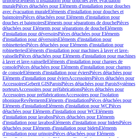
urinoirs
Eléments d'installation pour douches avec évacuation
murale
Pièces détachées pour Eléments d'installation pour douches
avec évacuation murale
Eléments d'installation pour douches et
baignoires
Pièces détachées pour Eléments d'installation pour
douches et baignoires
Eléments pour séparations de douche
Pièces
détachées pour Eléments pour séparations de douche
Eléments
d'installation pour déversoirs
Pièces détachées pour Eléments
d'installation pour déversoirs
Eléments d'installation pour
robinetteries
Pièces détachées pour Eléments d'installation pour
robinetteries
Eléments d'installation pour machines à laver et lave-
vaisselle
Pièces détachées pour Eléments d'installation pour machines
à laver et lave-vaisselle
Eléments d'installation pour charges de
console
Pièces détachées pour Eléments d'installation pour charges
de console
Eléments d'installation pour éviers
Pièces détachées pour
Eléments d'installation pour éviers
Accessoires
Pièces détachées pour
Accessoires
Geberit GIS
Parois
Pièces détachées pour Parois
Systèmes
porteurs
Accessoires pour préfabrications
Pièces détachées pour
Accessoires pour préfabrications
Accessoires pour l'isolation
phonique
Revêtements
Eléments d'installation
Pièces détachées pour
Eléments d'installation
Eléments d'installation pour WC
Pièces
détachées pour Eléments d'installation pour WC
Eléments
d'installation pour lavabos
Pièces détachées pour Eléments
d'installation pour lavabos
Eléments d'installation pour bidets
Pièces
détachées pour Eléments d'installation pour bidets
Eléments
d'installation pour urinoirs
Pièces détachées pour Eléments