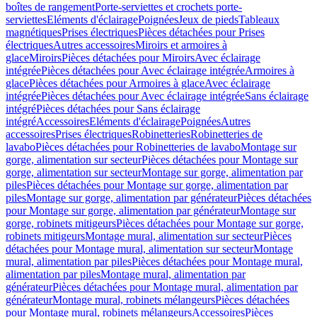
boîtes de rangement
Porte-serviettes et crochets porte-
serviettes
Eléments d'éclairage
Poignées
Jeux de pieds
Tableaux
magnétiques
Prises électriques
Pièces détachées pour Prises
électriques
Autres accessoires
Miroirs et armoires à
glace
Miroirs
Pièces détachées pour Miroirs
Avec éclairage
intégrée
Pièces détachées pour Avec éclairage intégrée
Armoires à
glace
Pièces détachées pour Armoires à glace
Avec éclairage
intégrée
Pièces détachées pour Avec éclairage intégrée
Sans éclairage
intégré
Pièces détachées pour Sans éclairage
intégré
Accessoires
Eléments d'éclairage
Poignées
Autres
accessoires
Prises électriques
Robinetteries
Robinetteries de
lavabo
Pièces détachées pour Robinetteries de lavabo
Montage sur
gorge, alimentation sur secteur
Pièces détachées pour Montage sur
gorge, alimentation sur secteur
Montage sur gorge, alimentation par
piles
Pièces détachées pour Montage sur gorge, alimentation par
piles
Montage sur gorge, alimentation par générateur
Pièces détachées
pour Montage sur gorge, alimentation par générateur
Montage sur
gorge, robinets mitigeurs
Pièces détachées pour Montage sur gorge,
robinets mitigeurs
Montage mural, alimentation sur secteur
Pièces
détachées pour Montage mural, alimentation sur secteur
Montage
mural, alimentation par piles
Pièces détachées pour Montage mural,
alimentation par piles
Montage mural, alimentation par
générateur
Pièces détachées pour Montage mural, alimentation par
générateur
Montage mural, robinets mélangeurs
Pièces détachées
pour Montage mural, robinets mélangeurs
Accessoires
Pièces