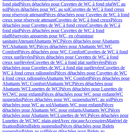
fond plat
Pièces détachées pour Cuvettes de WC à fond plat
WC au
sol
Pièces détachées pour WC au sol
Cuvettes de WC à fond creux
pour réservoir attenant
Pièces détachées pour Cuvettes de WC à fond
creux pour réservoir attenant
Cuvettes de WC à fond creux
Pièces
détachées pour Cuvettes de WC à fond creux
Cuvettes de WC à
fond plat
Pièces détachées pour Cuvettes de WC à fond
plat
Réservoirs apparents pour WC, en céramique
sanitaire
Attenant
Abattants WC
Pièces détachées pour Abattants
WC
Abattants WC
Pièces détachées pour Abattants WC
WC
Comfort
Pièces détachées pour WC Comfort
Cuvettes de WC à fond
creux surélevées
Pièces détachées pour Cuvettes de WC à fond
creux surélevées
Cuvettes de WC à fond plat surélevées
Pièces
détachées pour Cuvettes de WC à fond plat surélevées
Cuvettes de
WC à fond creux rallongées
Pièces détachées pour Cuvettes de WC
à fond creux rallongées
Abattants WC Comfort
Pièces détachées pour
Abattants WC Comfort
Abattants WC
Pièces détachées pour
Abattants WC
Lunettes de WC
Pièces détachées pour Lunettes de
WC
WC pour enfants
Pièces détachées pour WC pour enfants
WC
suspendus
Pièces détachées pour WC suspendus
WC au sol
Pièces
détachées pour WC au sol
Abattants WC pour enfants
Pièces
détachées pour Abattants WC pour enfants
Abattants WC
Pièces
détachées pour Abattants WC
Lunettes de WC
Pièces détachées pour
Lunettes de WC
WC plain-pied
Avec rinçage
Accessoires
Matériel de
fixation
Bidets
Bidets suspendus
Pièces détachées pour Bidets
suspendus
Bidets au sol
Pièces détachées pour Bidets au