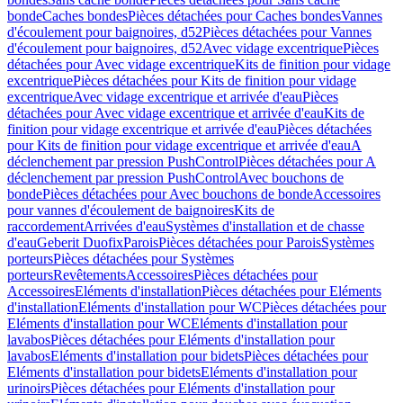
bonde
Caches bondes
Pièces détachées pour Caches bondes
Vannes
d'écoulement pour baignoires, d52
Pièces détachées pour Vannes
d'écoulement pour baignoires, d52
Avec vidage excentrique
Pièces
détachées pour Avec vidage excentrique
Kits de finition pour vidage
excentrique
Pièces détachées pour Kits de finition pour vidage
excentrique
Avec vidage excentrique et arrivée d'eau
Pièces
détachées pour Avec vidage excentrique et arrivée d'eau
Kits de
finition pour vidage excentrique et arrivée d'eau
Pièces détachées
pour Kits de finition pour vidage excentrique et arrivée d'eau
A
déclenchement par pression PushControl
Pièces détachées pour A
déclenchement par pression PushControl
Avec bouchons de
bonde
Pièces détachées pour Avec bouchons de bonde
Accessoires
pour vannes d'écoulement de baignoires
Kits de
raccordement
Arrivées d'eau
Systèmes d'installation et de chasse
d'eau
Geberit Duofix
Parois
Pièces détachées pour Parois
Systèmes
porteurs
Pièces détachées pour Systèmes
porteurs
Revêtements
Accessoires
Pièces détachées pour
Accessoires
Eléments d'installation
Pièces détachées pour Eléments
d'installation
Eléments d'installation pour WC
Pièces détachées pour
Eléments d'installation pour WC
Eléments d'installation pour
lavabos
Pièces détachées pour Eléments d'installation pour
lavabos
Eléments d'installation pour bidets
Pièces détachées pour
Eléments d'installation pour bidets
Eléments d'installation pour
urinoirs
Pièces détachées pour Eléments d'installation pour