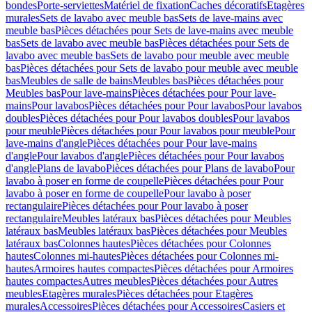
bondes
Porte-serviettes
Matériel de fixation
Caches décoratifs
Etagères
murales
Sets de lavabo avec meuble bas
Sets de lave-mains avec
meuble bas
Pièces détachées pour Sets de lave-mains avec meuble
bas
Sets de lavabo avec meuble bas
Pièces détachées pour Sets de
lavabo avec meuble bas
Sets de lavabo pour meuble avec meuble
bas
Pièces détachées pour Sets de lavabo pour meuble avec meuble
bas
Meubles de salle de bains
Meubles bas
Pièces détachées pour
Meubles bas
Pour lave-mains
Pièces détachées pour Pour lave-
mains
Pour lavabos
Pièces détachées pour Pour lavabos
Pour lavabos
doubles
Pièces détachées pour Pour lavabos doubles
Pour lavabos
pour meuble
Pièces détachées pour Pour lavabos pour meuble
Pour
lave-mains d'angle
Pièces détachées pour Pour lave-mains
d'angle
Pour lavabos d'angle
Pièces détachées pour Pour lavabos
d'angle
Plans de lavabo
Pièces détachées pour Plans de lavabo
Pour
lavabo à poser en forme de coupelle
Pièces détachées pour Pour
lavabo à poser en forme de coupelle
Pour lavabo à poser
rectangulaire
Pièces détachées pour Pour lavabo à poser
rectangulaire
Meubles latéraux bas
Pièces détachées pour Meubles
latéraux bas
Meubles latéraux bas
Pièces détachées pour Meubles
latéraux bas
Colonnes hautes
Pièces détachées pour Colonnes
hautes
Colonnes mi-hautes
Pièces détachées pour Colonnes mi-
hautes
Armoires hautes compactes
Pièces détachées pour Armoires
hautes compactes
Autres meubles
Pièces détachées pour Autres
meubles
Etagères murales
Pièces détachées pour Etagères
murales
Accessoires
Pièces détachées pour Accessoires
Casiers et