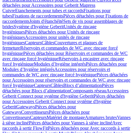
détachées pour Accessoires pour Geberit Mapress
Cuivre
Etanchements pour tubes et raccords
Fixations pour
tubes
Fixations de raccordements
Pièces détachées pour Fixations de
raccordements
Joints d'étanchéité
Sets de vis pour assemblages de
brides
Système d'hygiène Geberit
Unités de rinçage
hygiéniques
Pièces détachées pour Unités de rinçage
hygiéniques
Accessoires pour unités de rinçage
hygiéniques
Capteurs
Câbles
Couvertures et plaques de
fermeture
Réservoirs et commandes de WC avec rinçage forcé
hygiénique
Pièces détachées pour Réservoirs et commandes de WC
avec rinçage forcé hygiénique
Réservoirs à encastrer avec rinçage
forcé hygiénique
Modules d’hygiène intégrés
Pièces détachées pour
Modules d’hygiène intégrés
Accessoires pour réservoirs et
commandes de WC avec rinçage forcé hygiénique
Pièces détachées
pour Accessoires pour réservoirs et commandes de WC avec rinçage
forcé hygiénique
Capteurs
Câbles
Blocs d’alimentation
Pièces
détachées pour Blocs d’alimentation
Composants réseau
Accessoires
Geberit Connect pour système d'hygiène Geberit
Pièces détachées
pour Accessoires Geberit Connect pour système d'hygiène
Geberit
Gateways
Pièces détachées pour
Gateways
Convertisseurs
Pièces détachées pour
Convertisseurs
Capteurs
Matériel de montage
Armatures brutes
Vannes
à siège incliné
Pièces détachées pour Vannes à siège incliné
Avec
raccords à sertir FlowFit
Pièces détachées pour Avec raccords à sertir