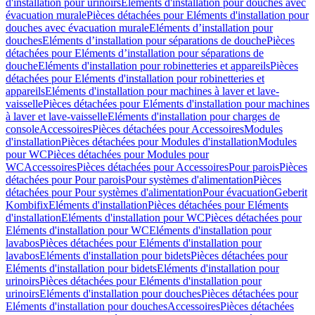
d'installation pour urinoirs
Eléments d'installation pour douches avec
évacuation murale
Pièces détachées pour Eléments d'installation pour
douches avec évacuation murale
Eléments d’installation pour
douches
Eléments d’installation pour séparations de douche
Pièces
détachées pour Eléments d’installation pour séparations de
douche
Eléments d'installation pour robinetteries et appareils
Pièces
détachées pour Eléments d'installation pour robinetteries et
appareils
Eléments d'installation pour machines à laver et lave-
vaisselle
Pièces détachées pour Eléments d'installation pour machines
à laver et lave-vaisselle
Eléments d'installation pour charges de
console
Accessoires
Pièces détachées pour Accessoires
Modules
d'installation
Pièces détachées pour Modules d'installation
Modules
pour WC
Pièces détachées pour Modules pour
WC
Accessoires
Pièces détachées pour Accessoires
Pour parois
Pièces
détachées pour Pour parois
Pour systèmes d'alimentation
Pièces
détachées pour Pour systèmes d'alimentation
Pour évacuation
Geberit
Kombifix
Eléments d'installation
Pièces détachées pour Eléments
d'installation
Eléments d'installation pour WC
Pièces détachées pour
Eléments d'installation pour WC
Eléments d'installation pour
lavabos
Pièces détachées pour Eléments d'installation pour
lavabos
Eléments d'installation pour bidets
Pièces détachées pour
Eléments d'installation pour bidets
Eléments d'installation pour
urinoirs
Pièces détachées pour Eléments d'installation pour
urinoirs
Eléments d'installation pour douches
Pièces détachées pour
Eléments d'installation pour douches
Accessoires
Pièces détachées