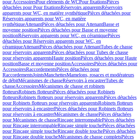
pour Accessoires
Pour eléments de WC
Pour fixations
Pièces
détachées pour Pour fixations
Réservoirs apparents
Réservoirs
apparents pour WC, en matière synthétique
Pièces détachées pour
Réservoirs apparents pour WC, en matière
synthétique
Attenant
Pièces détachées pour Attenant
Basse et
moyenne position
Pièces détachées pour Basse et moyenne
position
Réservoirs apparents pour WC, en céramique
Pièces
détachées pour Réservoirs apparents pour WC, en
céramique
Attenant
Pièces détachées pour Attenant
Tubes de chasse
pour réservoirs apparents
Pièces détachées pour Tubes de chasse
pour réservoirs apparents
Haute position
Pièces détachées pour Haute
position
Basse et moyenne position
Accessoires
Pièces détachées pour
Accessoires
Raccordements
Pièces détachées pour
Raccordements
Joints
Manchettes
Mamelons, rosaces et modérateurs
de débit
Mécanismes de chasse
Réservoirs à encastrer
Tubes de
chasse
Accessoires
Mécanismes de chasse et robinets
flotteurs
Robinets flotteurs
Pièces détachées pour Robinets
flotteurs
Robinets flotteurs pour réservoirs apparents
Pièces détachées
pour Robinets flotteurs pour réservoirs apparents
Robinets flotteurs
pour réservoirs à encastrer
Pièces détachées pour Robinets flotteurs
pour réservoirs à encastrer
Mécanismes de chasse
Pièces détachées
pour Mécanismes de chasse
Rinçage interrompable
Pièces détachées
pour Rinçage interrompable
Rinçage simple touche
Pièces détachées
pour Rinçage simple touche
Rinçage double touche
Pièces détachées
pour Rinçage double touche
Mécanismes de chasse complets
Pièces