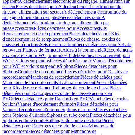
apparent
A déclenchement électronique du rinçage, alimentation sur
secteur
Pièces détachées pour A déclenchement électronique du
rinçage, alimentation sur secteur
A déclenchement électronique du
rinçage, alimentation par piles
Pièces détachées pour A
déclenchement électronique du rinçage, alimentation par
piles
Accessoires
Pièces détachées pour Accessoires
Kits
d'encastrement et de remplacement
Pièces détachées pour Kits
d'encastrement et de remplacement
Tubes de chasse, coudes de
chasse et réductions
Sets de rénovation
Pièces détachées pour Sets de
rénovation
Plaques de fermeture
Aides à la commande
Raccordements
aux appareils pour WC, urinoirs et bidets
Vannes d'écoulement pour
WC et vidoirs suspendus
Pièces détachées pour Vannes d'écoulement
pour WC et vidoirs suspendus
Siphons
Pièces détachées pour
Siphons
Coudes de raccordement
Pièces détachées pour Coudes de
raccordement
Manchons de raccordement
Pièces détachées pour
Manchons de raccordement
Kits de raccordement
Pièces détachées
pour Kits de raccordement
Rallonges de coude de chasse
Pièces
détachées pour Rallonges de coude de chasse
Raccords en
PVC
Pièces détachées pour Raccords en PVC
Manchettes et cache-
boulons
Vannes d'écoulement d'urinoirs
Pièces détachées pour
Vannes d'écoulement d'urinoirs
Siphons d'urinoirs
Pièces détachées
pour Siphons d'urinoirs
Siphons en tube coudé
Pièces détachées pour
Siphons en tube coudé
Rallonges de coude de chasse
Pièces
détachées pour Rallonges de coude de chasse
Manchons de
raccordement
Pièces détachées pour Manchons de