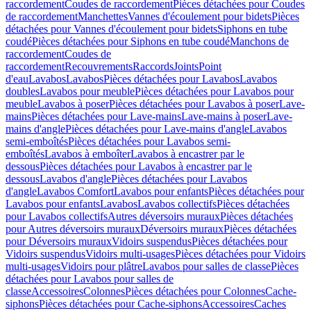
raccordement
Coudes de raccordement
Pièces détachées pour Coudes
de raccordement
Manchettes
Vannes d'écoulement pour bidets
Pièces
détachées pour Vannes d'écoulement pour bidets
Siphons en tube
coudé
Pièces détachées pour Siphons en tube coudé
Manchons de
raccordement
Coudes de
raccordement
Recouvrements
Raccords
Joints
Point
d'eau
Lavabos
Lavabos
Pièces détachées pour Lavabos
Lavabos
doubles
Lavabos pour meuble
Pièces détachées pour Lavabos pour
meuble
Lavabos à poser
Pièces détachées pour Lavabos à poser
Lave-
mains
Pièces détachées pour Lave-mains
Lave-mains à poser
Lave-
mains d'angle
Pièces détachées pour Lave-mains d'angle
Lavabos
semi-emboîtés
Pièces détachées pour Lavabos semi-
emboîtés
Lavabos à emboîter
Lavabos à encastrer par le
dessous
Pièces détachées pour Lavabos à encastrer par le
dessous
Lavabos d'angle
Pièces détachées pour Lavabos
d'angle
Lavabos Comfort
Lavabos pour enfants
Pièces détachées pour
Lavabos pour enfants
Lavabos
Lavabos collectifs
Pièces détachées
pour Lavabos collectifs
Autres déversoirs muraux
Pièces détachées
pour Autres déversoirs muraux
Déversoirs muraux
Pièces détachées
pour Déversoirs muraux
Vidoirs suspendus
Pièces détachées pour
Vidoirs suspendus
Vidoirs multi-usages
Pièces détachées pour Vidoirs
multi-usages
Vidoirs pour plâtre
Lavabos pour salles de classe
Pièces
détachées pour Lavabos pour salles de
classe
Accessoires
Colonnes
Pièces détachées pour Colonnes
Cache-
siphons
Pièces détachées pour Cache-siphons
Accessoires
Caches