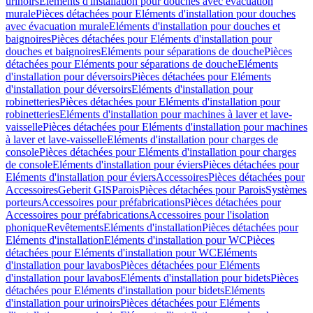
urinoirs
Eléments d'installation pour douches avec évacuation
murale
Pièces détachées pour Eléments d'installation pour douches
avec évacuation murale
Eléments d'installation pour douches et
baignoires
Pièces détachées pour Eléments d'installation pour
douches et baignoires
Eléments pour séparations de douche
Pièces
détachées pour Eléments pour séparations de douche
Eléments
d'installation pour déversoirs
Pièces détachées pour Eléments
d'installation pour déversoirs
Eléments d'installation pour
robinetteries
Pièces détachées pour Eléments d'installation pour
robinetteries
Eléments d'installation pour machines à laver et lave-
vaisselle
Pièces détachées pour Eléments d'installation pour machines
à laver et lave-vaisselle
Eléments d'installation pour charges de
console
Pièces détachées pour Eléments d'installation pour charges
de console
Eléments d'installation pour éviers
Pièces détachées pour
Eléments d'installation pour éviers
Accessoires
Pièces détachées pour
Accessoires
Geberit GIS
Parois
Pièces détachées pour Parois
Systèmes
porteurs
Accessoires pour préfabrications
Pièces détachées pour
Accessoires pour préfabrications
Accessoires pour l'isolation
phonique
Revêtements
Eléments d'installation
Pièces détachées pour
Eléments d'installation
Eléments d'installation pour WC
Pièces
détachées pour Eléments d'installation pour WC
Eléments
d'installation pour lavabos
Pièces détachées pour Eléments
d'installation pour lavabos
Eléments d'installation pour bidets
Pièces
détachées pour Eléments d'installation pour bidets
Eléments
d'installation pour urinoirs
Pièces détachées pour Eléments