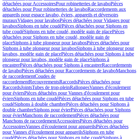
détachées pour Accessoires
Pour robinetteries de lavabo
Pièces
détachées pour Pour robinetteries de lavabo
Raccordements aux
appareils pour espace lavabo, éviers, appareils et déversoirs
muraux
Vidages pour lavabos
Pièces détachées pour Vidages pour
lavabos
Siphons en tube coudé
Pièces détachées pour Siphons en
tube coudé
Siphons en tube coudé, modèle gain de place
Pièces
détachées pour Siphons en tube coudé, modèle gain de
place
Siphons à tube plongeur pour lavabos
Pièces détachées pour
Siphons à tube plongeur pour lavabos
Siphons à tube plongeur pour
lavabos, modèle gain de place
Pièces détachées pour Siphons à tube
plongeur pour lavabos, modèle gain de place
Siphons à
encastrer
Pièces détachées pour Siphons à encastrer
Raccordements
de lavabo
Pièces détachées pour Raccordements de lavabo
Manchons
de raccordement
Coudes de
raccordement
Recouvrements
Raccords
Pièces détachées pour
Raccords
Joints
Tubes de trop-plein
Rallonges
Vannes d'écoulement
pour éviers
Pièces détachées pour Vannes d'écoulement pour
éviers
Siphons en tube coudé
Pièces détachées pour Siphons en tube
coudé
Siphons à double chambre
Pièces détachées pour Siphons à
double chambre
Siphons pour évier
Pièces détachées pour Siphons
pour évier
Manchons de raccordement
Pièces détachées pour
Manchons de raccordement
Accessoires
Pièces détachées pour
Accessoires
Vannes d'écoulement pour appareils
Pièces détachées
pour Vannes d'écoulement pour appareils
Siphons en tube
coudé
Pièces détachées pour Siphons en tube coudé
Siphons à