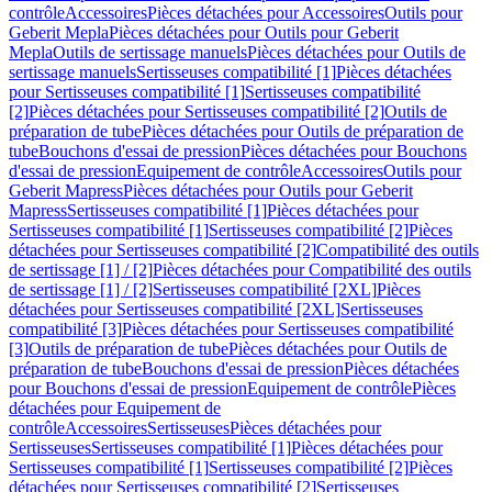
contrôle
Accessoires
Pièces détachées pour Accessoires
Outils pour
Geberit Mepla
Pièces détachées pour Outils pour Geberit
Mepla
Outils de sertissage manuels
Pièces détachées pour Outils de
sertissage manuels
Sertisseuses compatibilité [1]
Pièces détachées
pour Sertisseuses compatibilité [1]
Sertisseuses compatibilité
[2]
Pièces détachées pour Sertisseuses compatibilité [2]
Outils de
préparation de tube
Pièces détachées pour Outils de préparation de
tube
Bouchons d'essai de pression
Pièces détachées pour Bouchons
d'essai de pression
Equipement de contrôle
Accessoires
Outils pour
Geberit Mapress
Pièces détachées pour Outils pour Geberit
Mapress
Sertisseuses compatibilité [1]
Pièces détachées pour
Sertisseuses compatibilité [1]
Sertisseuses compatibilité [2]
Pièces
détachées pour Sertisseuses compatibilité [2]
Compatibilité des outils
de sertissage [1] / [2]
Pièces détachées pour Compatibilité des outils
de sertissage [1] / [2]
Sertisseuses compatibilité [2XL]
Pièces
détachées pour Sertisseuses compatibilité [2XL]
Sertisseuses
compatibilité [3]
Pièces détachées pour Sertisseuses compatibilité
[3]
Outils de préparation de tube
Pièces détachées pour Outils de
préparation de tube
Bouchons d'essai de pression
Pièces détachées
pour Bouchons d'essai de pression
Equipement de contrôle
Pièces
détachées pour Equipement de
contrôle
Accessoires
Sertisseuses
Pièces détachées pour
Sertisseuses
Sertisseuses compatibilité [1]
Pièces détachées pour
Sertisseuses compatibilité [1]
Sertisseuses compatibilité [2]
Pièces
détachées pour Sertisseuses compatibilité [2]
Sertisseuses