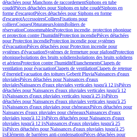
détachées pour Manchons de raccordement
Siphons en tube
coudé
Pièces détachées pour Siphons en tube coudé
Siphons en
forme d'escargot
Pièces détachées pour Siphons en forme
d'escargot
Accessoires
Colliers
Fixations pour
colliers
Coques
Obturateurs
Joints
Boîtiers de
réservation
Consommables
Protection incendie, protection phonique
et protection contre l'humidité
Protection incendie
Pièces détachées
pour Protection incendie
Protection incendie pour systèmes
d'évacuation
Pièces détachées pour Protection incendie pour
systèmes d'évacuation
Systèmes de fermeture pour plafond
Protection
phonique
Isolations des bruits solidiens
Isolations des bruits solidiens
et aériens
Protection contre l'humidité
Etanchements
Clapets de
ventilation pour évacuation
Clapets de ventilation
Clapets de retenue
d’énergie
Evacuation des toitures Geberit Pluvia
Naissances d'eaux
pluviales
Pièces détachées pour Naissances d'eaux
pluviales
Naissances d'eaux pluviales verticales jusqu'à 12 l/s
Pièces
détachées pour Naissances d'eaux pluviales verticales jusqu'à 12
l/s
Naissances d'eaux pluviales verticales jusqu'à 25 l/s
Pièces
détachées pour Naissances d'eaux pluviales verticales jusqu'à 25
l/s
Naissances d'eaux pluviales pour chéneaux
Pièces détachées pour
Naissances d'eaux pluviales pour chéneaux
Naissances d'eaux
pluviales jusqu'à 12 l/s
Pièces détachées pour Naissances d'eaux
pluviales jusqu'à 12 l/s
Naissances d'eaux pluviales jusqu'à 25
l/s
Pièces détachées pour Naissances d'eaux pluviales jusqu'à 25
l/s
Eléments de barrières anti-condensation
Pièces détachées pour