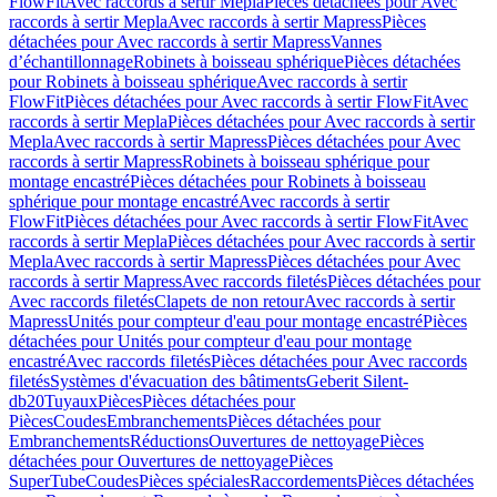
FlowFit
Avec raccords à sertir Mepla
Pièces détachées pour Avec
raccords à sertir Mepla
Avec raccords à sertir Mapress
Pièces
détachées pour Avec raccords à sertir Mapress
Vannes
d’échantillonnage
Robinets à boisseau sphérique
Pièces détachées
pour Robinets à boisseau sphérique
Avec raccords à sertir
FlowFit
Pièces détachées pour Avec raccords à sertir FlowFit
Avec
raccords à sertir Mepla
Pièces détachées pour Avec raccords à sertir
Mepla
Avec raccords à sertir Mapress
Pièces détachées pour Avec
raccords à sertir Mapress
Robinets à boisseau sphérique pour
montage encastré
Pièces détachées pour Robinets à boisseau
sphérique pour montage encastré
Avec raccords à sertir
FlowFit
Pièces détachées pour Avec raccords à sertir FlowFit
Avec
raccords à sertir Mepla
Pièces détachées pour Avec raccords à sertir
Mepla
Avec raccords à sertir Mapress
Pièces détachées pour Avec
raccords à sertir Mapress
Avec raccords filetés
Pièces détachées pour
Avec raccords filetés
Clapets de non retour
Avec raccords à sertir
Mapress
Unités pour compteur d'eau pour montage encastré
Pièces
détachées pour Unités pour compteur d'eau pour montage
encastré
Avec raccords filetés
Pièces détachées pour Avec raccords
filetés
Systèmes d'évacuation des bâtiments
Geberit Silent-
db20
Tuyaux
Pièces
Pièces détachées pour
Pièces
Coudes
Embranchements
Pièces détachées pour
Embranchements
Réductions
Ouvertures de nettoyage
Pièces
détachées pour Ouvertures de nettoyage
Pièces
SuperTube
Coudes
Pièces spéciales
Raccordements
Pièces détachées