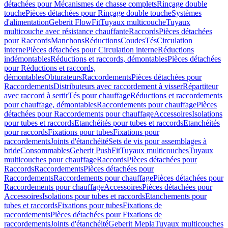
détachées pour Mécanismes de chasse complets
Rinçage double
touche
Pièces détachées pour Rinçage double touche
Systèmes
d'alimentation
Geberit FlowFit
Tuyaux multicouche
Tuyaux
multicouche avec résistance chauffante
Raccords
Pièces détachées
pour Raccords
Manchons
Réductions
Coudes
Tés
Circulation
interne
Pièces détachées pour Circulation interne
Réductions
indémontables
Réductions et raccords, démontables
Pièces détachées
pour Réductions et raccords,
démontables
Obturateurs
Raccordements
Pièces détachées pour
Raccordements
Distributeurs avec raccordement à visser
Répartiteur
avec raccord à sertir
Tés pour chauffage
Réductions et raccordements
pour chauffage, démontables
Raccordements pour chauffage
Pièces
détachées pour Raccordements pour chauffage
Accessoires
Isolations
pour tubes et raccords
Etanchéités pour tubes et raccords
Etanchéités
pour raccords
Fixations pour tubes
Fixations pour
raccordements
Joints d'étanchéité
Sets de vis pour assemblages à
bride
Consommables
Geberit PushFit
Tuyaux multicouches
Tuyaux
multicouches pour chauffage
Raccords
Pièces détachées pour
Raccords
Raccordements
Pièces détachées pour
Raccordements
Raccordements pour chauffage
Pièces détachées pour
Raccordements pour chauffage
Accessoires
Pièces détachées pour
Accessoires
Isolations pour tubes et raccords
Etanchements pour
tubes et raccords
Fixations pour tubes
Fixations de
raccordements
Pièces détachées pour Fixations de
raccordements
Joints d'étanchéité
Geberit Mepla
Tuyaux multicouches