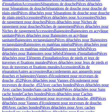
d'installation
Accessoires
Séparations de douche
Pièces détachées
pour Séparations de douche
Séparations de douche pour douche de
plain-pied
Pièces détachées pour Séparations de douche pour douche
de plain-pied
Accessoires
Pièces détachées pour Accessoires
Niches
de rangement pour douches
Pièces détachées pour Niches de
rangement pour douches
Niches de rangement
Pièces détachées pour
Niches de rangement
Accessoires
Baignoires
Baignoires en acrylique
sanitaire
Pièces détachées pour Baignoires en acrylique
sanitaire
Baignoires rectangulaires
Pièces détachées pour Baignoires
rectangulaires
Baignoires en matériau minéral
Pièces détachées pour
Baignoires en matériau minéral
Baignoires pour bébés
Pièces
détachées pour Baignoires pour bébés
Eléments d'installation
Pièces
détachées pour Eléments d'installation
Jeux de pieds et jeux de
traverses et fixations murales
Pièces détachées pour Jeux de pieds et
jeux de traverses et fixations murales
Accessoires
Kits de
réparation
Autres accessoires
Raccordements aux appareils pour
douches et baignoires
Vannes d'écoulement pour receveurs de
douche, d52
Pièces détachées pour Vannes d'écoulement pour
receveurs de douche, d52
Avec caches bondes
Pièces détachées pour
Avec caches bondes
Sans cache bonde
Pièces détachées pour Sans
cache bonde
Caches bondes
Pièces détachées pour Caches
bondes
Vannes d'écoulement pour receveurs de douche, d90
Pièces
détachées pour Vannes d'écoulement pour receveurs de douche,
d90
Avec caches bondes
Pièces détachées pour Avec caches
bondes
Sans cache bonde
Pièces détachées pour Sans cache