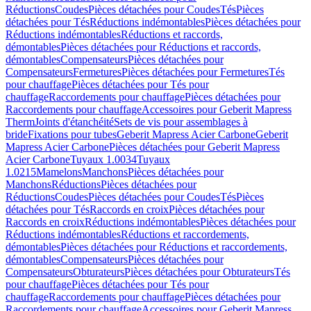
Réductions
Coudes
Pièces détachées pour Coudes
Tés
Pièces
détachées pour Tés
Réductions indémontables
Pièces détachées pour
Réductions indémontables
Réductions et raccords,
démontables
Pièces détachées pour Réductions et raccords,
démontables
Compensateurs
Pièces détachées pour
Compensateurs
Fermetures
Pièces détachées pour Fermetures
Tés
pour chauffage
Pièces détachées pour Tés pour
chauffage
Raccordements pour chauffage
Pièces détachées pour
Raccordements pour chauffage
Accessoires pour Geberit Mapress
Therm
Joints d'étanchéité
Sets de vis pour assemblages à
bride
Fixations pour tubes
Geberit Mapress Acier Carbone
Geberit
Mapress Acier Carbone
Pièces détachées pour Geberit Mapress
Acier Carbone
Tuyaux 1.0034
Tuyaux
1.0215
Mamelons
Manchons
Pièces détachées pour
Manchons
Réductions
Pièces détachées pour
Réductions
Coudes
Pièces détachées pour Coudes
Tés
Pièces
détachées pour Tés
Raccords en croix
Pièces détachées pour
Raccords en croix
Réductions indémontables
Pièces détachées pour
Réductions indémontables
Réductions et raccordements,
démontables
Pièces détachées pour Réductions et raccordements,
démontables
Compensateurs
Pièces détachées pour
Compensateurs
Obturateurs
Pièces détachées pour Obturateurs
Tés
pour chauffage
Pièces détachées pour Tés pour
chauffage
Raccordements pour chauffage
Pièces détachées pour
Raccordements pour chauffage
Accessoires pour Geberit Mapress