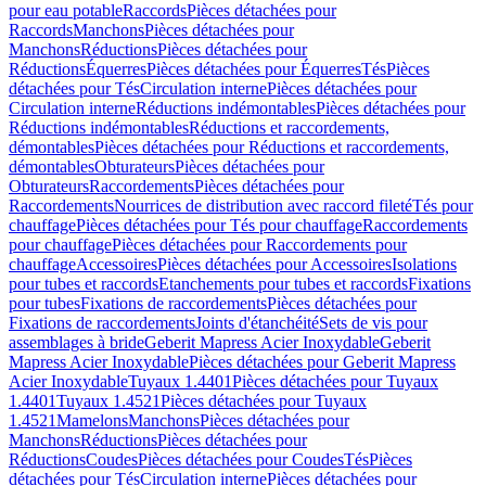
pour eau potable
Raccords
Pièces détachées pour
Raccords
Manchons
Pièces détachées pour
Manchons
Réductions
Pièces détachées pour
Réductions
Équerres
Pièces détachées pour Équerres
Tés
Pièces
détachées pour Tés
Circulation interne
Pièces détachées pour
Circulation interne
Réductions indémontables
Pièces détachées pour
Réductions indémontables
Réductions et raccordements,
démontables
Pièces détachées pour Réductions et raccordements,
démontables
Obturateurs
Pièces détachées pour
Obturateurs
Raccordements
Pièces détachées pour
Raccordements
Nourrices de distribution avec raccord fileté
Tés pour
chauffage
Pièces détachées pour Tés pour chauffage
Raccordements
pour chauffage
Pièces détachées pour Raccordements pour
chauffage
Accessoires
Pièces détachées pour Accessoires
Isolations
pour tubes et raccords
Etanchements pour tubes et raccords
Fixations
pour tubes
Fixations de raccordements
Pièces détachées pour
Fixations de raccordements
Joints d'étanchéité
Sets de vis pour
assemblages à bride
Geberit Mapress Acier Inoxydable
Geberit
Mapress Acier Inoxydable
Pièces détachées pour Geberit Mapress
Acier Inoxydable
Tuyaux 1.4401
Pièces détachées pour Tuyaux
1.4401
Tuyaux 1.4521
Pièces détachées pour Tuyaux
1.4521
Mamelons
Manchons
Pièces détachées pour
Manchons
Réductions
Pièces détachées pour
Réductions
Coudes
Pièces détachées pour Coudes
Tés
Pièces
détachées pour Tés
Circulation interne
Pièces détachées pour