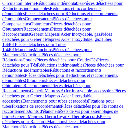
Circulation interne
Réductions indémontables
Pièces détachées pour
Réductions indémontables
Réductions et raccordements,
démontables
Pièces détachées pour Réductions et raccordements,
démontables
Compensateurs
Pièces détachées pour
Compensateurs
Obturateurs
Pièces détachées pour
Obturateurs
Raccordements
Pièces détachées pour
Raccordements
Geberit Mapress Acier Inoxydable, gaz
Pièces
détachées pour Geberit Mapress Acier Inoxydable, gaz
Tubes
1.4401
Pièces détachées pour Tubes
1.4401
Mamelons
Manchons
Pièces détachées pour
Manchons
Réductions
Pièces détachées pour
Réductions
Coudes
Pièces détachées pour Coudes
Tés
Pièces
détachées pour Tés
Réductions indémontables
Pièces détachées pour
Réductions indémontables
Réductions et raccordements,
démontables
Pièces détachées pour Réductions et raccordements,
démontables
Obturateurs
Pièces détachées pour
Obturateurs
Raccordements
Pièces détachées pour
Raccordements
Geberit Mapress Acier Inoxydable, accessoires
Pièces
détachées pour Geberit Mapress Acier Inoxydable,
accessoires
Etanchements pour tubes et raccords
Fixations pour
tubes
Fixations de raccordements
Pièces détachées pour Fixations de
raccordements
Joints d'étanchéité
Sets de vis pour assemblages de
brides
Geberit Mapress Therm
Tuyaux Therm
Raccords
Pièces
détachées pour Raccords
Manchons
Pièces détachées pour
Manchons
Réductions
Pièces détachées pour