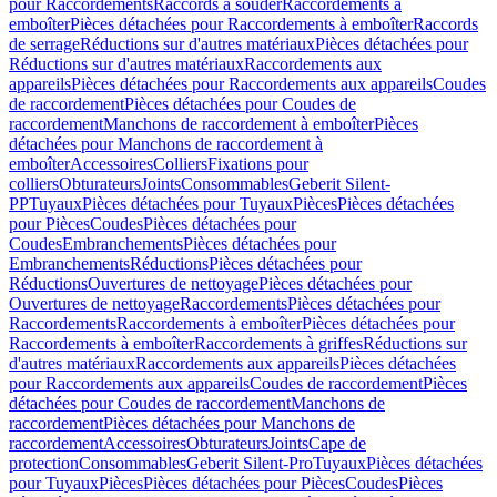
pour Raccordements
Raccords à souder
Raccordements à
emboîter
Pièces détachées pour Raccordements à emboîter
Raccords
de serrage
Réductions sur d'autres matériaux
Pièces détachées pour
Réductions sur d'autres matériaux
Raccordements aux
appareils
Pièces détachées pour Raccordements aux appareils
Coudes
de raccordement
Pièces détachées pour Coudes de
raccordement
Manchons de raccordement à emboîter
Pièces
détachées pour Manchons de raccordement à
emboîter
Accessoires
Colliers
Fixations pour
colliers
Obturateurs
Joints
Consommables
Geberit Silent-
PP
Tuyaux
Pièces détachées pour Tuyaux
Pièces
Pièces détachées
pour Pièces
Coudes
Pièces détachées pour
Coudes
Embranchements
Pièces détachées pour
Embranchements
Réductions
Pièces détachées pour
Réductions
Ouvertures de nettoyage
Pièces détachées pour
Ouvertures de nettoyage
Raccordements
Pièces détachées pour
Raccordements
Raccordements à emboîter
Pièces détachées pour
Raccordements à emboîter
Raccordements à griffes
Réductions sur
d'autres matériaux
Raccordements aux appareils
Pièces détachées
pour Raccordements aux appareils
Coudes de raccordement
Pièces
détachées pour Coudes de raccordement
Manchons de
raccordement
Pièces détachées pour Manchons de
raccordement
Accessoires
Obturateurs
Joints
Cape de
protection
Consommables
Geberit Silent-Pro
Tuyaux
Pièces détachées
pour Tuyaux
Pièces
Pièces détachées pour Pièces
Coudes
Pièces