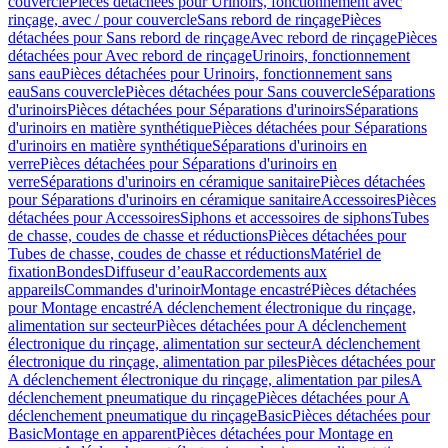
couvercle
Pièces détachées pour Urinoirs, fonctionnement avec
rinçage, avec / pour couvercle
Sans rebord de rinçage
Pièces
détachées pour Sans rebord de rinçage
Avec rebord de rinçage
Pièces
détachées pour Avec rebord de rinçage
Urinoirs, fonctionnement
sans eau
Pièces détachées pour Urinoirs, fonctionnement sans
eau
Sans couvercle
Pièces détachées pour Sans couvercle
Séparations
d'urinoirs
Pièces détachées pour Séparations d'urinoirs
Séparations
d'urinoirs en matière synthétique
Pièces détachées pour Séparations
d'urinoirs en matière synthétique
Séparations d'urinoirs en
verre
Pièces détachées pour Séparations d'urinoirs en
verre
Séparations d'urinoirs en céramique sanitaire
Pièces détachées
pour Séparations d'urinoirs en céramique sanitaire
Accessoires
Pièces
détachées pour Accessoires
Siphons et accessoires de siphons
Tubes
de chasse, coudes de chasse et réductions
Pièces détachées pour
Tubes de chasse, coudes de chasse et réductions
Matériel de
fixation
Bondes
Diffuseur d’eau
Raccordements aux
appareils
Commandes d'urinoir
Montage encastré
Pièces détachées
pour Montage encastré
A déclenchement électronique du rinçage,
alimentation sur secteur
Pièces détachées pour A déclenchement
électronique du rinçage, alimentation sur secteur
A déclenchement
électronique du rinçage, alimentation par piles
Pièces détachées pour
A déclenchement électronique du rinçage, alimentation par piles
A
déclenchement pneumatique du rinçage
Pièces détachées pour A
déclenchement pneumatique du rinçage
Basic
Pièces détachées pour
Basic
Montage en apparent
Pièces détachées pour Montage en