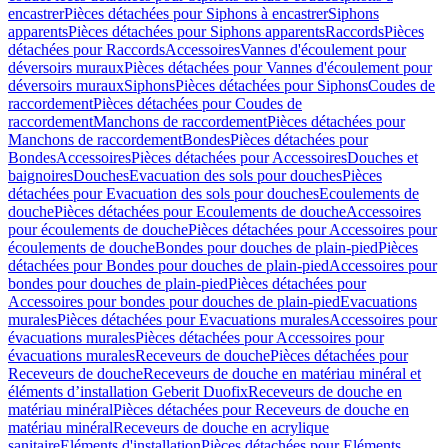
encastrer
Pièces détachées pour Siphons à encastrer
Siphons
apparents
Pièces détachées pour Siphons apparents
Raccords
Pièces
détachées pour Raccords
Accessoires
Vannes d'écoulement pour
déversoirs muraux
Pièces détachées pour Vannes d'écoulement pour
déversoirs muraux
Siphons
Pièces détachées pour Siphons
Coudes de
raccordement
Pièces détachées pour Coudes de
raccordement
Manchons de raccordement
Pièces détachées pour
Manchons de raccordement
Bondes
Pièces détachées pour
Bondes
Accessoires
Pièces détachées pour Accessoires
Douches et
baignoires
Douches
Evacuation des sols pour douches
Pièces
détachées pour Evacuation des sols pour douches
Ecoulements de
douche
Pièces détachées pour Ecoulements de douche
Accessoires
pour écoulements de douche
Pièces détachées pour Accessoires pour
écoulements de douche
Bondes pour douches de plain-pied
Pièces
détachées pour Bondes pour douches de plain-pied
Accessoires pour
bondes pour douches de plain-pied
Pièces détachées pour
Accessoires pour bondes pour douches de plain-pied
Evacuations
murales
Pièces détachées pour Evacuations murales
Accessoires pour
évacuations murales
Pièces détachées pour Accessoires pour
évacuations murales
Receveurs de douche
Pièces détachées pour
Receveurs de douche
Receveurs de douche en matériau minéral et
éléments d’installation Geberit Duofix
Receveurs de douche en
matériau minéral
Pièces détachées pour Receveurs de douche en
matériau minéral
Receveurs de douche en acrylique
sanitaire
Eléments d'installation
Pièces détachées pour Eléments