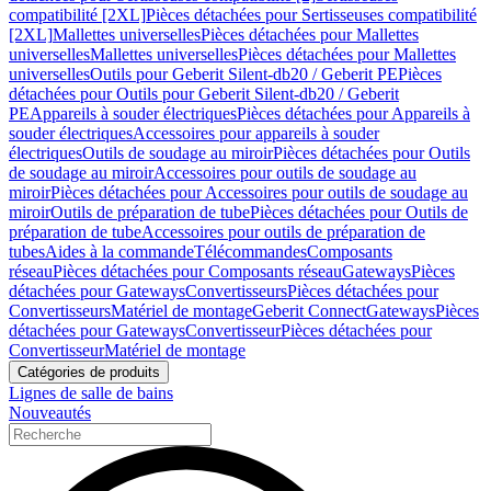
compatibilité [2XL]
Pièces détachées pour Sertisseuses compatibilité
[2XL]
Mallettes universelles
Pièces détachées pour Mallettes
universelles
Mallettes universelles
Pièces détachées pour Mallettes
universelles
Outils pour Geberit Silent-db20 / Geberit PE
Pièces
détachées pour Outils pour Geberit Silent-db20 / Geberit
PE
Appareils à souder électriques
Pièces détachées pour Appareils à
souder électriques
Accessoires pour appareils à souder
électriques
Outils de soudage au miroir
Pièces détachées pour Outils
de soudage au miroir
Accessoires pour outils de soudage au
miroir
Pièces détachées pour Accessoires pour outils de soudage au
miroir
Outils de préparation de tube
Pièces détachées pour Outils de
préparation de tube
Accessoires pour outils de préparation de
tubes
Aides à la commande
Télécommandes
Composants
réseau
Pièces détachées pour Composants réseau
Gateways
Pièces
détachées pour Gateways
Convertisseurs
Pièces détachées pour
Convertisseurs
Matériel de montage
Geberit Connect
Gateways
Pièces
détachées pour Gateways
Convertisseur
Pièces détachées pour
Convertisseur
Matériel de montage
Catégories de produits
Lignes de salle de bains
Nouveautés