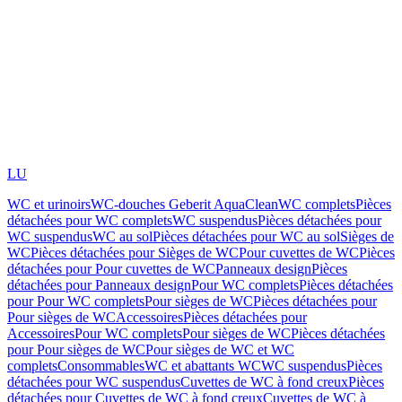
LU
WC et urinoirs
WC-douches Geberit AquaClean
WC complets
Pièces
détachées pour WC complets
WC suspendus
Pièces détachées pour
WC suspendus
WC au sol
Pièces détachées pour WC au sol
Sièges de
WC
Pièces détachées pour Sièges de WC
Pour cuvettes de WC
Pièces
détachées pour Pour cuvettes de WC
Panneaux design
Pièces
détachées pour Panneaux design
Pour WC complets
Pièces détachées
pour Pour WC complets
Pour sièges de WC
Pièces détachées pour
Pour sièges de WC
Accessoires
Pièces détachées pour
Accessoires
Pour WC complets
Pour sièges de WC
Pièces détachées
pour Pour sièges de WC
Pour sièges de WC et WC
complets
Consommables
WC et abattants WC
WC suspendus
Pièces
détachées pour WC suspendus
Cuvettes de WC à fond creux
Pièces
détachées pour Cuvettes de WC à fond creux
Cuvettes de WC à