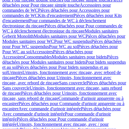
détachées pour Pour rinçage simple touche
Accessoires pour
commandes de WC
Pièces détachées pour Accessoires pour
commandes de WC
Kits d'encastrement
Pièces détachées pour Kits
d'encastrement
Pour commandes de WC à déclenchement
électronique du rinçage
Pièces détachées pour Pour commandes de
WC à déclenchement électronique du rinçage
Modules sanitaires
Geberit Monolith
Modules sanitaires pour WC
Pièces détachées pour
Modules sanitaires pour WC
Pour WC suspendus
Pièces détachées
pour Pour WC suspendus
Pour WC au sol
Pièces détachées pour
Pour WC au sol
Accessoires
Pièces détachées pour
Accessoires
Consommables
Modules sanitaires pour bidets
Pièces
détachées pour Modules sanitaires pour bidets
Pour bidets suspendus
et au sol
Pièces détachées pour Pour bidets suspendus et au
sol
Urinoirs
Urinoirs, fonctionnement avec rinçage, avec rebord de
rinçage
Pièces détachées pour Urinoirs, fonctionnement avec
rinçage, avec rebord de rinçage
Sans couvercle
Pièces détachées pour
Sans couvercle
Urinoirs, fonctionnement avec rinçage, sans rebord
de rinçage
Pièces détachées pour Urinoirs, fonctionnement avec
rinçage, sans rebord de rinçage
Commande d'urinoir apparente ou à
encastrer
Pièces détachées pour Commande d'urinoir apparente ou à
encastrer
Avec commande d'urinoir intégrée
Pièces détachées pour
Avec commande d'urinoir intégrée
Pour commande d'urinoir
intégrée
Pièces détachées pour Pour commande d'urinoir
intégrée
Urinoirs, fonctionnement avec rinçage, avec / pour