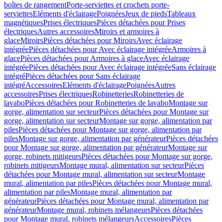
boîtes de rangement
Porte-serviettes et crochets porte-
serviettes
Eléments d'éclairage
Poignées
Jeux de pieds
Tableaux
magnétiques
Prises électriques
Pièces détachées pour Prises
électriques
Autres accessoires
Miroirs et armoires à
glace
Miroirs
Pièces détachées pour Miroirs
Avec éclairage
intégrée
Pièces détachées pour Avec éclairage intégrée
Armoires à
glace
Pièces détachées pour Armoires à glace
Avec éclairage
intégrée
Pièces détachées pour Avec éclairage intégrée
Sans éclairage
intégré
Pièces détachées pour Sans éclairage
intégré
Accessoires
Eléments d'éclairage
Poignées
Autres
accessoires
Prises électriques
Robinetteries
Robinetteries de
lavabo
Pièces détachées pour Robinetteries de lavabo
Montage sur
gorge, alimentation sur secteur
Pièces détachées pour Montage sur
gorge, alimentation sur secteur
Montage sur gorge, alimentation par
piles
Pièces détachées pour Montage sur gorge, alimentation par
piles
Montage sur gorge, alimentation par générateur
Pièces détachées
pour Montage sur gorge, alimentation par générateur
Montage sur
gorge, robinets mitigeurs
Pièces détachées pour Montage sur gorge,
robinets mitigeurs
Montage mural, alimentation sur secteur
Pièces
détachées pour Montage mural, alimentation sur secteur
Montage
mural, alimentation par piles
Pièces détachées pour Montage mural,
alimentation par piles
Montage mural, alimentation par
générateur
Pièces détachées pour Montage mural, alimentation par
générateur
Montage mural, robinets mélangeurs
Pièces détachées
pour Montage mural, robinets mélangeurs
Accessoires
Pièces