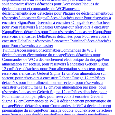
sol
Accessoires
Pièces détachées pour Accessoires
Plaques de
déclenchement et commandes de WC
Plaques de
déclenchement
Pièces détachées pour Plaques de déclenchement
Pour
réservoirs à encastrer Sigma
Pièces détachées pour Pour réservoirs à
encastrer Sigma
Pour réservoirs à encastrer Omega
Pièces détachées
pour Pour réservoirs à encastrer Omega
Pour réservoirs à encastrer
Kappa
Pièces détachées pour Pour réservoirs à encastrer Kappa
Pour
réservoirs à encastrer Delta
Pièces détachées pour Pour réservoirs à
encastrer Delta
Pour réservoirs à encastrer Twinline
Pièces détachées
pour Pour réservoirs à encastrer
Twinline
Accessoires
Consommables
Commandes de WC à
déclenchement électronique du rinçage
Pièces détachées pour
Commandes de WC à déclenchement électronique du rinçage
Pour
alimentation sur secteur, pour réservoirs à encastrer Geberit Sigma
12 cm
Pièces détachées pour Pour alimentation sur secteur, pour
réservoirs à encastrer Geberit Sigma 12 cm
Pour alimentation sur
secteur, pour réservoirs à encastrer Geberit Omega 12 cm
Pièces
détachées pour Pour alimentation sur secteur, pour réservoirs à
encastrer Geberit Omega 12 cm
Pour alimentation par piles, pour
réservoirs à encastrer Geberit Sigma 12 cm
Pièces détachées pour
Pour alimentation par piles, pour réservoirs à encastrer Geberit
Sigma 12 cm
Commandes de WC à déclenchement pneumatique du
rinçage
Pièces détachées pour Commandes de WC à déclenchement
pneumatique du rinçage
Pour rinçage double touche
Pièces détachées
pour Pour rinçage double touche
Pour rinçage simple touche
Pièces