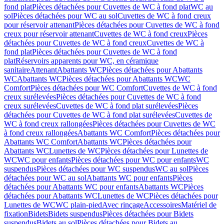
fond plat
Pièces détachées pour Cuvettes de WC à fond plat
WC au
sol
Pièces détachées pour WC au sol
Cuvettes de WC à fond creux
pour réservoir attenant
Pièces détachées pour Cuvettes de WC à fond
creux pour réservoir attenant
Cuvettes de WC à fond creux
Pièces
détachées pour Cuvettes de WC à fond creux
Cuvettes de WC à
fond plat
Pièces détachées pour Cuvettes de WC à fond
plat
Réservoirs apparents pour WC, en céramique
sanitaire
Attenant
Abattants WC
Pièces détachées pour Abattants
WC
Abattants WC
Pièces détachées pour Abattants WC
WC
Comfort
Pièces détachées pour WC Comfort
Cuvettes de WC à fond
creux surélevées
Pièces détachées pour Cuvettes de WC à fond
creux surélevées
Cuvettes de WC à fond plat surélevées
Pièces
détachées pour Cuvettes de WC à fond plat surélevées
Cuvettes de
WC à fond creux rallongées
Pièces détachées pour Cuvettes de WC
à fond creux rallongées
Abattants WC Comfort
Pièces détachées pour
Abattants WC Comfort
Abattants WC
Pièces détachées pour
Abattants WC
Lunettes de WC
Pièces détachées pour Lunettes de
WC
WC pour enfants
Pièces détachées pour WC pour enfants
WC
suspendus
Pièces détachées pour WC suspendus
WC au sol
Pièces
détachées pour WC au sol
Abattants WC pour enfants
Pièces
détachées pour Abattants WC pour enfants
Abattants WC
Pièces
détachées pour Abattants WC
Lunettes de WC
Pièces détachées pour
Lunettes de WC
WC plain-pied
Avec rinçage
Accessoires
Matériel de
fixation
Bidets
Bidets suspendus
Pièces détachées pour Bidets
suspendus
Bidets au sol
Pièces détachées pour Bidets au