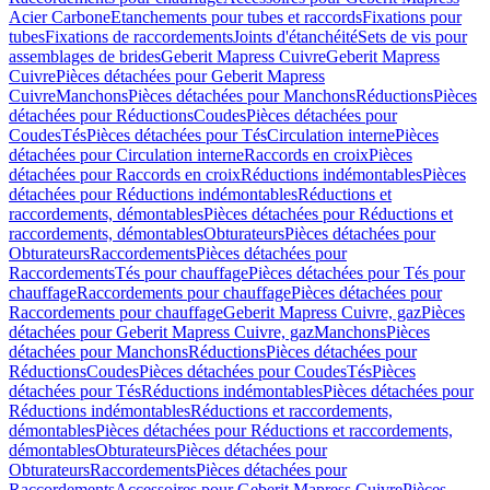
Acier Carbone
Etanchements pour tubes et raccords
Fixations pour
tubes
Fixations de raccordements
Joints d'étanchéité
Sets de vis pour
assemblages de brides
Geberit Mapress Cuivre
Geberit Mapress
Cuivre
Pièces détachées pour Geberit Mapress
Cuivre
Manchons
Pièces détachées pour Manchons
Réductions
Pièces
détachées pour Réductions
Coudes
Pièces détachées pour
Coudes
Tés
Pièces détachées pour Tés
Circulation interne
Pièces
détachées pour Circulation interne
Raccords en croix
Pièces
détachées pour Raccords en croix
Réductions indémontables
Pièces
détachées pour Réductions indémontables
Réductions et
raccordements, démontables
Pièces détachées pour Réductions et
raccordements, démontables
Obturateurs
Pièces détachées pour
Obturateurs
Raccordements
Pièces détachées pour
Raccordements
Tés pour chauffage
Pièces détachées pour Tés pour
chauffage
Raccordements pour chauffage
Pièces détachées pour
Raccordements pour chauffage
Geberit Mapress Cuivre, gaz
Pièces
détachées pour Geberit Mapress Cuivre, gaz
Manchons
Pièces
détachées pour Manchons
Réductions
Pièces détachées pour
Réductions
Coudes
Pièces détachées pour Coudes
Tés
Pièces
détachées pour Tés
Réductions indémontables
Pièces détachées pour
Réductions indémontables
Réductions et raccordements,
démontables
Pièces détachées pour Réductions et raccordements,
démontables
Obturateurs
Pièces détachées pour
Obturateurs
Raccordements
Pièces détachées pour
Raccordements
Accessoires pour Geberit Mapress Cuivre
Pièces