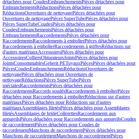
détachées pour Coudes
Embranchements
Pièces détachées pour
Embranchements
Réductions
Pièces détachées pour
Réductions
Ouvertures de nettoyage
Pièces détachées pour
Ouvertures de nettoyage
Pièces SuperTube
Pièces détachées pour
Pièces SuperTube
Coudes
Pièces détachées pour
Coudes
Embranchements
Pièces détachées pour
Embranchements
Raccordements
Pièces détachées pour
Raccordements
Raccordements à emboîter
Pièces détachées pour
Raccordements à emboîter
Raccordements à griffes
Réductions sur
d'autres matériaux
Accessoires
Pièces détachées pour
Accessoires
Colliers
Obturateurs
Joints
Pièces détachées pour
Joints
Consommables
Geberit PE
Tuyaux
Pièces
Pièces détachées pour
Pièces
Coudes
Embranchements
Réductions
Ouvertures de
nettoyage
Pièces détachées pour Ouvertures de
nettoyage
Réductions
Pièces SuperTube
Pièces
spéciales
Raccordements
Pièces détachées pour
Raccordements
Raccords soudés
Raccordements à emboîter
Pièces
détachées pour Raccordements à emboîter
Réductions sur d'autres
matériaux
Pièces détachées pour Réductions sur d'autres
matériaux
Assemblages filetés
Pièces détachées pour Assemblages
filetés
Assemblages de bride
Collerettes
Raccordements aux
appareils
Pièces détachées pour Raccordements aux appareils
Coudes
de raccordement
Pièces détachées pour Coudes de
raccordement
Manchons de raccordement
Pièces détachées pour
Manchons de raccordement
Manchons de raccordement
Pièces