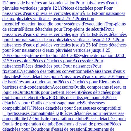
Eléments de barrières anti-condensation
Pour naissances d'eaux
pluviales verticales jusqu'à 12 l/s
Pièces détachées pour Pour
naissances d'eaux pluviales verticales jusqu'à 12 l/s
Pour naissances
d'eaux pluviales verticales jusqu'à 25 l/s
Protection
incendie
Protection incendie pour systèmes d'évacuation
Trop-pleins
de sécurité
Pièces détachées pour Trop-pleins de sécurité
Pour
naissances d'eaux pluviales verticales jusqu'à 12 l/s
Pièces détachées
pour Pour naissances d'eaux pluviales verticales jusqu'à 12 l/s
Pour
naissances d'eaux pluviales verticales jusqu'à 25 l/s
Pièces détachées
pour Pour naissances d'eaux pluviales verticales jusqu'à 25
l/s
Fixations
Système de fixation d40–200
Système de fixation d250–
315
Accessoires
Pièces détachées pour Accessoires
Pour
naissances
Pièces détachées pour Pour naissances
Pour
fixations
Evacuation des toitures conventionnelle
Naissances d'eaux
pluviales
Pièces détachées pour Naissances d'eaux pluviales
Eléments
de barrières anti-condensation
Pièces détachées pour Eléments de
barrières anti-condensation
Accessoires
Outils, composants réseau et
logiciels
Outils
Outils pour Geberit FlowFit
Pièces détachées pour
Outils pour Geberit FlowFit
Outils de sertissage manuels
Pièces
détachées pour Outils de sertissage manuels
Sertisseuses
compatibilité [1]
Pièces détachées pour Sertisseuses compatibilité
[1]
Sertisseuses compatibilité [2]
Pièces détachées pour Sertisseuses
compatibilité [2]
Outils de préparation de tube
Pièces détachées pour
Outils de préparation de tube
Bouchons d'essai de pression
Pièces
détachées pour Bouchons d'essai de pression
Equipements de