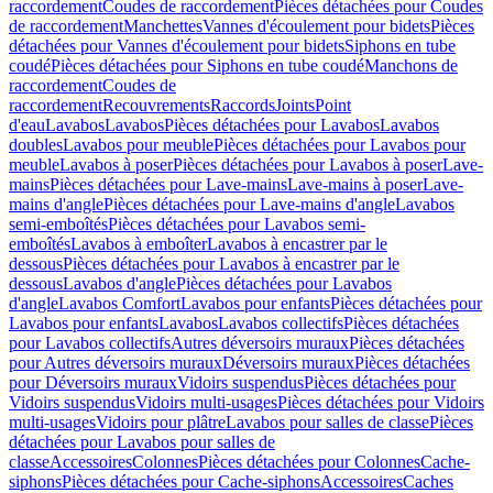
raccordement
Coudes de raccordement
Pièces détachées pour Coudes
de raccordement
Manchettes
Vannes d'écoulement pour bidets
Pièces
détachées pour Vannes d'écoulement pour bidets
Siphons en tube
coudé
Pièces détachées pour Siphons en tube coudé
Manchons de
raccordement
Coudes de
raccordement
Recouvrements
Raccords
Joints
Point
d'eau
Lavabos
Lavabos
Pièces détachées pour Lavabos
Lavabos
doubles
Lavabos pour meuble
Pièces détachées pour Lavabos pour
meuble
Lavabos à poser
Pièces détachées pour Lavabos à poser
Lave-
mains
Pièces détachées pour Lave-mains
Lave-mains à poser
Lave-
mains d'angle
Pièces détachées pour Lave-mains d'angle
Lavabos
semi-emboîtés
Pièces détachées pour Lavabos semi-
emboîtés
Lavabos à emboîter
Lavabos à encastrer par le
dessous
Pièces détachées pour Lavabos à encastrer par le
dessous
Lavabos d'angle
Pièces détachées pour Lavabos
d'angle
Lavabos Comfort
Lavabos pour enfants
Pièces détachées pour
Lavabos pour enfants
Lavabos
Lavabos collectifs
Pièces détachées
pour Lavabos collectifs
Autres déversoirs muraux
Pièces détachées
pour Autres déversoirs muraux
Déversoirs muraux
Pièces détachées
pour Déversoirs muraux
Vidoirs suspendus
Pièces détachées pour
Vidoirs suspendus
Vidoirs multi-usages
Pièces détachées pour Vidoirs
multi-usages
Vidoirs pour plâtre
Lavabos pour salles de classe
Pièces
détachées pour Lavabos pour salles de
classe
Accessoires
Colonnes
Pièces détachées pour Colonnes
Cache-
siphons
Pièces détachées pour Cache-siphons
Accessoires
Caches