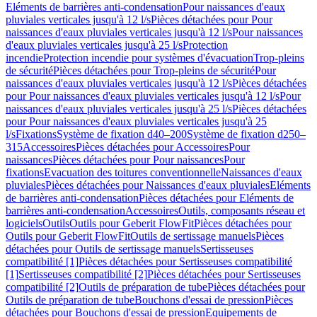
Eléments de barrières anti-condensation
Pour naissances d'eaux
pluviales verticales jusqu'à 12 l/s
Pièces détachées pour Pour
naissances d'eaux pluviales verticales jusqu'à 12 l/s
Pour naissances
d'eaux pluviales verticales jusqu'à 25 l/s
Protection
incendie
Protection incendie pour systèmes d'évacuation
Trop-pleins
de sécurité
Pièces détachées pour Trop-pleins de sécurité
Pour
naissances d'eaux pluviales verticales jusqu'à 12 l/s
Pièces détachées
pour Pour naissances d'eaux pluviales verticales jusqu'à 12 l/s
Pour
naissances d'eaux pluviales verticales jusqu'à 25 l/s
Pièces détachées
pour Pour naissances d'eaux pluviales verticales jusqu'à 25
l/s
Fixations
Système de fixation d40–200
Système de fixation d250–
315
Accessoires
Pièces détachées pour Accessoires
Pour
naissances
Pièces détachées pour Pour naissances
Pour
fixations
Evacuation des toitures conventionnelle
Naissances d'eaux
pluviales
Pièces détachées pour Naissances d'eaux pluviales
Eléments
de barrières anti-condensation
Pièces détachées pour Eléments de
barrières anti-condensation
Accessoires
Outils, composants réseau et
logiciels
Outils
Outils pour Geberit FlowFit
Pièces détachées pour
Outils pour Geberit FlowFit
Outils de sertissage manuels
Pièces
détachées pour Outils de sertissage manuels
Sertisseuses
compatibilité [1]
Pièces détachées pour Sertisseuses compatibilité
[1]
Sertisseuses compatibilité [2]
Pièces détachées pour Sertisseuses
compatibilité [2]
Outils de préparation de tube
Pièces détachées pour
Outils de préparation de tube
Bouchons d'essai de pression
Pièces
détachées pour Bouchons d'essai de pression
Equipements de