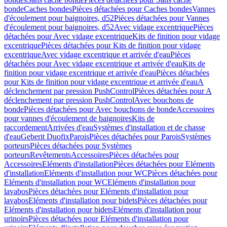
bonde
Caches bondes
Pièces détachées pour Caches bondes
Vannes
d'écoulement pour baignoires, d52
Pièces détachées pour Vannes
d'écoulement pour baignoires, d52
Avec vidage excentrique
Pièces
détachées pour Avec vidage excentrique
Kits de finition pour vidage
excentrique
Pièces détachées pour Kits de finition pour vidage
excentrique
Avec vidage excentrique et arrivée d'eau
Pièces
détachées pour Avec vidage excentrique et arrivée d'eau
Kits de
finition pour vidage excentrique et arrivée d'eau
Pièces détachées
pour Kits de finition pour vidage excentrique et arrivée d'eau
A
déclenchement par pression PushControl
Pièces détachées pour A
déclenchement par pression PushControl
Avec bouchons de
bonde
Pièces détachées pour Avec bouchons de bonde
Accessoires
pour vannes d'écoulement de baignoires
Kits de
raccordement
Arrivées d'eau
Systèmes d'installation et de chasse
d'eau
Geberit Duofix
Parois
Pièces détachées pour Parois
Systèmes
porteurs
Pièces détachées pour Systèmes
porteurs
Revêtements
Accessoires
Pièces détachées pour
Accessoires
Eléments d'installation
Pièces détachées pour Eléments
d'installation
Eléments d'installation pour WC
Pièces détachées pour
Eléments d'installation pour WC
Eléments d'installation pour
lavabos
Pièces détachées pour Eléments d'installation pour
lavabos
Eléments d'installation pour bidets
Pièces détachées pour
Eléments d'installation pour bidets
Eléments d'installation pour
urinoirs
Pièces détachées pour Eléments d'installation pour