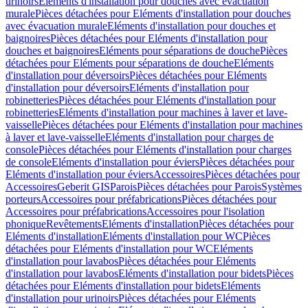
urinoirs
Eléments d'installation pour douches avec évacuation
murale
Pièces détachées pour Eléments d'installation pour douches
avec évacuation murale
Eléments d'installation pour douches et
baignoires
Pièces détachées pour Eléments d'installation pour
douches et baignoires
Eléments pour séparations de douche
Pièces
détachées pour Eléments pour séparations de douche
Eléments
d'installation pour déversoirs
Pièces détachées pour Eléments
d'installation pour déversoirs
Eléments d'installation pour
robinetteries
Pièces détachées pour Eléments d'installation pour
robinetteries
Eléments d'installation pour machines à laver et lave-
vaisselle
Pièces détachées pour Eléments d'installation pour machines
à laver et lave-vaisselle
Eléments d'installation pour charges de
console
Pièces détachées pour Eléments d'installation pour charges
de console
Eléments d'installation pour éviers
Pièces détachées pour
Eléments d'installation pour éviers
Accessoires
Pièces détachées pour
Accessoires
Geberit GIS
Parois
Pièces détachées pour Parois
Systèmes
porteurs
Accessoires pour préfabrications
Pièces détachées pour
Accessoires pour préfabrications
Accessoires pour l'isolation
phonique
Revêtements
Eléments d'installation
Pièces détachées pour
Eléments d'installation
Eléments d'installation pour WC
Pièces
détachées pour Eléments d'installation pour WC
Eléments
d'installation pour lavabos
Pièces détachées pour Eléments
d'installation pour lavabos
Eléments d'installation pour bidets
Pièces
détachées pour Eléments d'installation pour bidets
Eléments
d'installation pour urinoirs
Pièces détachées pour Eléments