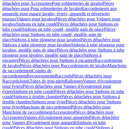
détachées pour Accessoires
Pour robinetteries de lavabo
Pièces
détachées pour Pour robinetteries de lavabo
Raccordements aux
appareils pour espace lavabo, éviers, appareils et déversoirs
muraux
Vidages pour lavabos
Pièces détachées pour Vidages pour
lavabos
Siphons en tube coudé
Pièces détachées pour Siphons en
tube coudé
Siphons en tube coudé, modèle gain de place
Pièces
détachées pour Siphons en tube coudé, modèle gain de
place
Siphons à tube plongeur pour lavabos
Pièces détachées pour
Siphons à tube plongeur pour lavabos
Siphons à tube plongeur pour
lavabos, modèle gain de place
Pièces détachées pour Siphons à tube
plongeur pour lavabos, modèle gain de place
Siphons à
encastrer
Pièces détachées pour Siphons à encastrer
Raccordements
de lavabo
Pièces détachées pour Raccordements de lavabo
Manchons
de raccordement
Coudes de
raccordement
Recouvrements
Raccords
Pièces détachées pour
Raccords
Joints
Tubes de trop-plein
Rallonges
Vannes d'écoulement
pour éviers
Pièces détachées pour Vannes d'écoulement pour
éviers
Siphons en tube coudé
Pièces détachées pour Siphons en tube
coudé
Siphons à double chambre
Pièces détachées pour Siphons à
double chambre
Siphons pour évier
Pièces détachées pour Siphons
pour évier
Manchons de raccordement
Pièces détachées pour
Manchons de raccordement
Accessoires
Pièces détachées pour
Accessoires
Vannes d'écoulement pour appareils
Pièces détachées
pour Vannes d'écoulement pour appareils
Siphons en tube
coudé
Pièces détachées pour Siphons en tube coudé
Siphons à