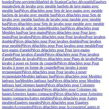
bondes
Porte-serviettes
Matériel de fixation
Caches décoratifs
Etagères
murales
Sets de lavabo avec meuble bas
Sets de lave-mains avec
meuble bas
Pièces détachées pour Sets de lave-mains avec meuble
bas
Sets de lavabo avec meuble bas
Pièces détachées pour Sets de
lavabo avec meuble bas
Sets de lavabo pour meuble avec meuble
bas
Pièces détachées pour Sets de lavabo pour meuble avec meuble
bas
Meubles de salle de bains
Meubles bas
Pièces détachées pour
Meubles bas
Pour lave-mains
Pièces détachées pour Pour lave-
mains
Pour lavabos
Pièces détachées pour Pour lavabos
Pour lavabos
doubles
Pièces détachées pour Pour lavabos doubles
Pour lavabos
pour meuble
Pièces détachées pour Pour lavabos pour meuble
Pour
lave-mains d'angle
Pièces détachées pour Pour lave-mains
d'angle
Pour lavabos d'angle
Pièces détachées pour Pour lavabos
d'angle
Plans de lavabo
Pièces détachées pour Plans de lavabo
Pour
lavabo à poser en forme de coupelle
Pièces détachées pour Pour
lavabo à poser en forme de coupelle
Pour lavabo à poser
rectangulaire
Pièces détachées pour Pour lavabo à poser
rectangulaire
Meubles latéraux bas
Pièces détachées pour Meubles
latéraux bas
Meubles latéraux bas
Pièces détachées pour Meubles
latéraux bas
Colonnes hautes
Pièces détachées pour Colonnes
hautes
Colonnes mi-hautes
Pièces détachées pour Colonnes mi-
hautes
Armoires hautes compactes
Pièces détachées pour Armoires
hautes compactes
Autres meubles
Pièces détachées pour Autres
meubles
Etagères murales
Pièces détachées pour Etagères
murales
Accessoires
Pièces détachées pour Accessoires
Casiers et