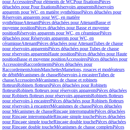
pour Accessoires
Pour eléments de WC
Pour fixations
Pièces
détachées pour Pour fixations
Réservoirs apparents
Réservoirs
apparents pour WC, en matière synthétique
Pièces détachées pour
Réservoirs apparents pour WC, en matière
synthétique
Attenant
Pièces détachées pour Attenant
Basse et
moyenne position
Pièces détachées pour Basse et moyenne
position
Réservoirs apparents pour WC, en céramique
Pièces
détachées pour Réservoirs apparents pour WC, en
céramique
Attenant
Pièces détachées pour Attenant
Tubes de chasse
pour réservoirs apparents
Pièces détachées pour Tubes de chasse
pour réservoirs apparents
Haute position
Pièces détachées pour Haute
position
Basse et moyenne position
Accessoires
Pièces détachées pour
Accessoires
Raccordements
Pièces détachées pour
Raccordements
Joints
Manchettes
Mamelons, rosaces et modérateurs
de débit
Mécanismes de chasse
Réservoirs à encastrer
Tubes de
chasse
Accessoires
Mécanismes de chasse et robinets
flotteurs
Robinets flotteurs
Pièces détachées pour Robinets
flotteurs
Robinets flotteurs pour réservoirs apparents
Pièces détachées
pour Robinets flotteurs pour réservoirs apparents
Robinets flotteurs
pour réservoirs à encastrer
Pièces détachées pour Robinets flotteurs
pour réservoirs à encastrer
Mécanismes de chasse
Pièces détachées
pour Mécanismes de chasse
Rinçage interrompable
Pièces détachées
pour Rinçage interrompable
Rinçage simple touche
Pièces détachées
pour Rinçage simple touche
Rinçage double touche
Pièces détachées
pour Rinçage double touche
Mécanismes de chasse complets
Pièces