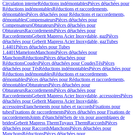
Circulation interne
Réductions indémontables
Pièces détachées pour
Réductions indémontables
Réductions et raccordements,
démontables
Pièces détachées pour Réductions et raccordements,
démontables
Compensateurs
Pièces détachées pour
Compensateurs
Obturateurs
Pièces détachées pour
Obturateurs
Raccordements
Pièces détachées pour
Raccordements
Geberit Mapress Acier Inoxydable, gaz
Pièces
détachées pour Geberit Mapress Acier Inoxydable, gaz
Tubes
1.4401
Pièces détachées pour Tubes
1.4401
Mamelons
Manchons
Pièces détachées pour
Manchons
Réductions
Pièces détachées pour
Réductions
Coudes
Pièces détachées pour Coudes
Tés
Pièces
détachées pour Tés
Réductions indémontables
Pièces détachées pour
Réductions indémontables
Réductions et raccordements,
démontables
Pièces détachées pour Réductions et raccordements,
démontables
Obturateurs
Pièces détachées pour
Obturateurs
Raccordements
Pièces détachées pour
Raccordements
Geberit Mapress Acier Inoxydable, accessoires
Pièces
détachées pour Geberit Mapress Acier Inoxydable,
accessoires
Etanchements pour tubes et raccords
Fixations pour
tubes
Fixations de raccordements
Pièces détachées pour Fixations de
raccordements
Joints d'étanchéité
Sets de vis pour assemblages de
brides
Geberit Mapress Therm
Tuyaux Therm
Raccords
Pièces
détachées pour Raccords
Manchons
Pièces détachées pour
Manchons
Réductions
Pièces détachées pour