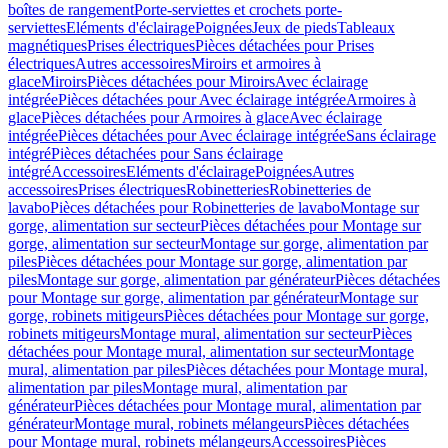
boîtes de rangement
Porte-serviettes et crochets porte-
serviettes
Eléments d'éclairage
Poignées
Jeux de pieds
Tableaux
magnétiques
Prises électriques
Pièces détachées pour Prises
électriques
Autres accessoires
Miroirs et armoires à
glace
Miroirs
Pièces détachées pour Miroirs
Avec éclairage
intégrée
Pièces détachées pour Avec éclairage intégrée
Armoires à
glace
Pièces détachées pour Armoires à glace
Avec éclairage
intégrée
Pièces détachées pour Avec éclairage intégrée
Sans éclairage
intégré
Pièces détachées pour Sans éclairage
intégré
Accessoires
Eléments d'éclairage
Poignées
Autres
accessoires
Prises électriques
Robinetteries
Robinetteries de
lavabo
Pièces détachées pour Robinetteries de lavabo
Montage sur
gorge, alimentation sur secteur
Pièces détachées pour Montage sur
gorge, alimentation sur secteur
Montage sur gorge, alimentation par
piles
Pièces détachées pour Montage sur gorge, alimentation par
piles
Montage sur gorge, alimentation par générateur
Pièces détachées
pour Montage sur gorge, alimentation par générateur
Montage sur
gorge, robinets mitigeurs
Pièces détachées pour Montage sur gorge,
robinets mitigeurs
Montage mural, alimentation sur secteur
Pièces
détachées pour Montage mural, alimentation sur secteur
Montage
mural, alimentation par piles
Pièces détachées pour Montage mural,
alimentation par piles
Montage mural, alimentation par
générateur
Pièces détachées pour Montage mural, alimentation par
générateur
Montage mural, robinets mélangeurs
Pièces détachées
pour Montage mural, robinets mélangeurs
Accessoires
Pièces