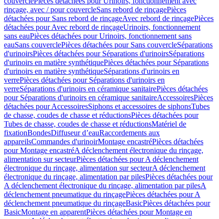
couvercle
Pièces détachées pour Urinoirs, fonctionnement avec
rinçage, avec / pour couvercle
Sans rebord de rinçage
Pièces
détachées pour Sans rebord de rinçage
Avec rebord de rinçage
Pièces
détachées pour Avec rebord de rinçage
Urinoirs, fonctionnement
sans eau
Pièces détachées pour Urinoirs, fonctionnement sans
eau
Sans couvercle
Pièces détachées pour Sans couvercle
Séparations
d'urinoirs
Pièces détachées pour Séparations d'urinoirs
Séparations
d'urinoirs en matière synthétique
Pièces détachées pour Séparations
d'urinoirs en matière synthétique
Séparations d'urinoirs en
verre
Pièces détachées pour Séparations d'urinoirs en
verre
Séparations d'urinoirs en céramique sanitaire
Pièces détachées
pour Séparations d'urinoirs en céramique sanitaire
Accessoires
Pièces
détachées pour Accessoires
Siphons et accessoires de siphons
Tubes
de chasse, coudes de chasse et réductions
Pièces détachées pour
Tubes de chasse, coudes de chasse et réductions
Matériel de
fixation
Bondes
Diffuseur d’eau
Raccordements aux
appareils
Commandes d'urinoir
Montage encastré
Pièces détachées
pour Montage encastré
A déclenchement électronique du rinçage,
alimentation sur secteur
Pièces détachées pour A déclenchement
électronique du rinçage, alimentation sur secteur
A déclenchement
électronique du rinçage, alimentation par piles
Pièces détachées pour
A déclenchement électronique du rinçage, alimentation par piles
A
déclenchement pneumatique du rinçage
Pièces détachées pour A
déclenchement pneumatique du rinçage
Basic
Pièces détachées pour
Basic
Montage en apparent
Pièces détachées pour Montage en