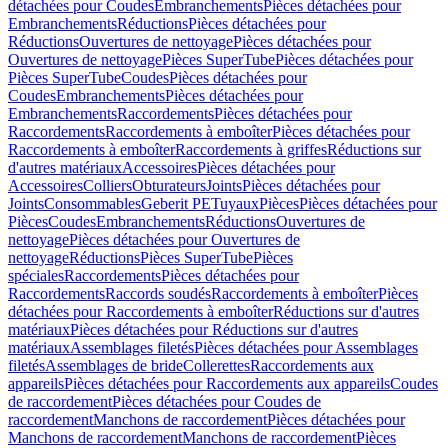
détachées pour Coudes
Embranchements
Pièces détachées pour
Embranchements
Réductions
Pièces détachées pour
Réductions
Ouvertures de nettoyage
Pièces détachées pour
Ouvertures de nettoyage
Pièces SuperTube
Pièces détachées pour
Pièces SuperTube
Coudes
Pièces détachées pour
Coudes
Embranchements
Pièces détachées pour
Embranchements
Raccordements
Pièces détachées pour
Raccordements
Raccordements à emboîter
Pièces détachées pour
Raccordements à emboîter
Raccordements à griffes
Réductions sur
d'autres matériaux
Accessoires
Pièces détachées pour
Accessoires
Colliers
Obturateurs
Joints
Pièces détachées pour
Joints
Consommables
Geberit PE
Tuyaux
Pièces
Pièces détachées pour
Pièces
Coudes
Embranchements
Réductions
Ouvertures de
nettoyage
Pièces détachées pour Ouvertures de
nettoyage
Réductions
Pièces SuperTube
Pièces
spéciales
Raccordements
Pièces détachées pour
Raccordements
Raccords soudés
Raccordements à emboîter
Pièces
détachées pour Raccordements à emboîter
Réductions sur d'autres
matériaux
Pièces détachées pour Réductions sur d'autres
matériaux
Assemblages filetés
Pièces détachées pour Assemblages
filetés
Assemblages de bride
Collerettes
Raccordements aux
appareils
Pièces détachées pour Raccordements aux appareils
Coudes
de raccordement
Pièces détachées pour Coudes de
raccordement
Manchons de raccordement
Pièces détachées pour
Manchons de raccordement
Manchons de raccordement
Pièces