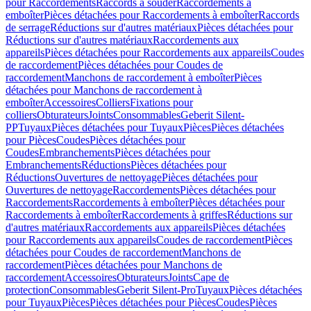
pour Raccordements
Raccords à souder
Raccordements à
emboîter
Pièces détachées pour Raccordements à emboîter
Raccords
de serrage
Réductions sur d'autres matériaux
Pièces détachées pour
Réductions sur d'autres matériaux
Raccordements aux
appareils
Pièces détachées pour Raccordements aux appareils
Coudes
de raccordement
Pièces détachées pour Coudes de
raccordement
Manchons de raccordement à emboîter
Pièces
détachées pour Manchons de raccordement à
emboîter
Accessoires
Colliers
Fixations pour
colliers
Obturateurs
Joints
Consommables
Geberit Silent-
PP
Tuyaux
Pièces détachées pour Tuyaux
Pièces
Pièces détachées
pour Pièces
Coudes
Pièces détachées pour
Coudes
Embranchements
Pièces détachées pour
Embranchements
Réductions
Pièces détachées pour
Réductions
Ouvertures de nettoyage
Pièces détachées pour
Ouvertures de nettoyage
Raccordements
Pièces détachées pour
Raccordements
Raccordements à emboîter
Pièces détachées pour
Raccordements à emboîter
Raccordements à griffes
Réductions sur
d'autres matériaux
Raccordements aux appareils
Pièces détachées
pour Raccordements aux appareils
Coudes de raccordement
Pièces
détachées pour Coudes de raccordement
Manchons de
raccordement
Pièces détachées pour Manchons de
raccordement
Accessoires
Obturateurs
Joints
Cape de
protection
Consommables
Geberit Silent-Pro
Tuyaux
Pièces détachées
pour Tuyaux
Pièces
Pièces détachées pour Pièces
Coudes
Pièces