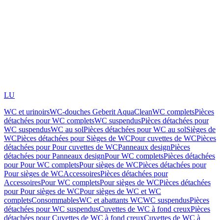
LU
WC et urinoirs
WC-douches Geberit AquaClean
WC complets
Pièces
détachées pour WC complets
WC suspendus
Pièces détachées pour
WC suspendus
WC au sol
Pièces détachées pour WC au sol
Sièges de
WC
Pièces détachées pour Sièges de WC
Pour cuvettes de WC
Pièces
détachées pour Pour cuvettes de WC
Panneaux design
Pièces
détachées pour Panneaux design
Pour WC complets
Pièces détachées
pour Pour WC complets
Pour sièges de WC
Pièces détachées pour
Pour sièges de WC
Accessoires
Pièces détachées pour
Accessoires
Pour WC complets
Pour sièges de WC
Pièces détachées
pour Pour sièges de WC
Pour sièges de WC et WC
complets
Consommables
WC et abattants WC
WC suspendus
Pièces
détachées pour WC suspendus
Cuvettes de WC à fond creux
Pièces
détachées pour Cuvettes de WC à fond creux
Cuvettes de WC à