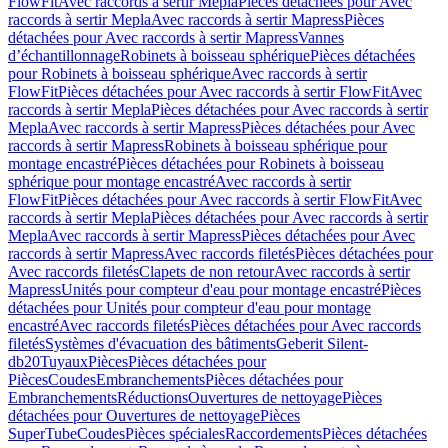
FlowFit
Avec raccords à sertir Mepla
Pièces détachées pour Avec
raccords à sertir Mepla
Avec raccords à sertir Mapress
Pièces
détachées pour Avec raccords à sertir Mapress
Vannes
d’échantillonnage
Robinets à boisseau sphérique
Pièces détachées
pour Robinets à boisseau sphérique
Avec raccords à sertir
FlowFit
Pièces détachées pour Avec raccords à sertir FlowFit
Avec
raccords à sertir Mepla
Pièces détachées pour Avec raccords à sertir
Mepla
Avec raccords à sertir Mapress
Pièces détachées pour Avec
raccords à sertir Mapress
Robinets à boisseau sphérique pour
montage encastré
Pièces détachées pour Robinets à boisseau
sphérique pour montage encastré
Avec raccords à sertir
FlowFit
Pièces détachées pour Avec raccords à sertir FlowFit
Avec
raccords à sertir Mepla
Pièces détachées pour Avec raccords à sertir
Mepla
Avec raccords à sertir Mapress
Pièces détachées pour Avec
raccords à sertir Mapress
Avec raccords filetés
Pièces détachées pour
Avec raccords filetés
Clapets de non retour
Avec raccords à sertir
Mapress
Unités pour compteur d'eau pour montage encastré
Pièces
détachées pour Unités pour compteur d'eau pour montage
encastré
Avec raccords filetés
Pièces détachées pour Avec raccords
filetés
Systèmes d'évacuation des bâtiments
Geberit Silent-
db20
Tuyaux
Pièces
Pièces détachées pour
Pièces
Coudes
Embranchements
Pièces détachées pour
Embranchements
Réductions
Ouvertures de nettoyage
Pièces
détachées pour Ouvertures de nettoyage
Pièces
SuperTube
Coudes
Pièces spéciales
Raccordements
Pièces détachées