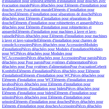
d'installation pour urinoirs
Eléments d'installation pour douches avec
évacuation murale
Pièces détachées pour Eléments d'installation pour
douches avec évacuation murale
Eléments d’installation pour
douches
Eléments d’installation pour séparations de douche
Pièces
détachées pour Eléments d’installation pour séparations de
douche
Eléments d'installation pour robinetteries et appareils
Pièces
détachées pour Eléments d'installation pour robinetteries et
appareils
Eléments d'installation pour machines à laver et lave-
vaisselle
Pièces détachées pour Eléments d'installation pour machines
à laver et lave-vaisselle
Eléments d'installation pour charges de
console
Accessoires
Pièces détachées pour Accessoires
Modules
d'installation
Pièces détachées pour Modules d'installation
Modules
pour WC
Pièces détachées pour Modules pour
WC
Accessoires
Pièces détachées pour Accessoires
Pour parois
Pièces
détachées pour Pour parois
Pour systèmes d'alimentation
Pièces
détachées pour Pour systèmes d'alimentation
Pour évacuation
Geberit
Kombifix
Eléments d'installation
Pièces détachées pour Eléments
d'installation
Eléments d'installation pour WC
Pièces détachées pour
Eléments d'installation pour WC
Eléments d'installation pour
lavabos
Pièces détachées pour Eléments d'installation pour
lavabos
Eléments d'installation pour bidets
Pièces détachées pour
Eléments d'installation pour bidets
Eléments d'installation pour
urinoirs
Pièces détachées pour Eléments d'installation pour
urinoirs
Eléments d'installation pour douches
Pièces détachées pour
Eléments d'installation pour douches
Accessoires
Pièces détachées