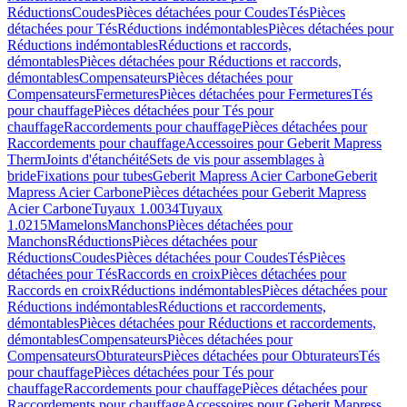
Réductions
Coudes
Pièces détachées pour Coudes
Tés
Pièces
détachées pour Tés
Réductions indémontables
Pièces détachées pour
Réductions indémontables
Réductions et raccords,
démontables
Pièces détachées pour Réductions et raccords,
démontables
Compensateurs
Pièces détachées pour
Compensateurs
Fermetures
Pièces détachées pour Fermetures
Tés
pour chauffage
Pièces détachées pour Tés pour
chauffage
Raccordements pour chauffage
Pièces détachées pour
Raccordements pour chauffage
Accessoires pour Geberit Mapress
Therm
Joints d'étanchéité
Sets de vis pour assemblages à
bride
Fixations pour tubes
Geberit Mapress Acier Carbone
Geberit
Mapress Acier Carbone
Pièces détachées pour Geberit Mapress
Acier Carbone
Tuyaux 1.0034
Tuyaux
1.0215
Mamelons
Manchons
Pièces détachées pour
Manchons
Réductions
Pièces détachées pour
Réductions
Coudes
Pièces détachées pour Coudes
Tés
Pièces
détachées pour Tés
Raccords en croix
Pièces détachées pour
Raccords en croix
Réductions indémontables
Pièces détachées pour
Réductions indémontables
Réductions et raccordements,
démontables
Pièces détachées pour Réductions et raccordements,
démontables
Compensateurs
Pièces détachées pour
Compensateurs
Obturateurs
Pièces détachées pour Obturateurs
Tés
pour chauffage
Pièces détachées pour Tés pour
chauffage
Raccordements pour chauffage
Pièces détachées pour
Raccordements pour chauffage
Accessoires pour Geberit Mapress