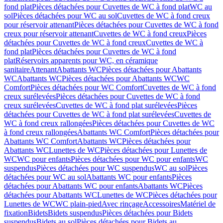
fond plat
Pièces détachées pour Cuvettes de WC à fond plat
WC au
sol
Pièces détachées pour WC au sol
Cuvettes de WC à fond creux
pour réservoir attenant
Pièces détachées pour Cuvettes de WC à fond
creux pour réservoir attenant
Cuvettes de WC à fond creux
Pièces
détachées pour Cuvettes de WC à fond creux
Cuvettes de WC à
fond plat
Pièces détachées pour Cuvettes de WC à fond
plat
Réservoirs apparents pour WC, en céramique
sanitaire
Attenant
Abattants WC
Pièces détachées pour Abattants
WC
Abattants WC
Pièces détachées pour Abattants WC
WC
Comfort
Pièces détachées pour WC Comfort
Cuvettes de WC à fond
creux surélevées
Pièces détachées pour Cuvettes de WC à fond
creux surélevées
Cuvettes de WC à fond plat surélevées
Pièces
détachées pour Cuvettes de WC à fond plat surélevées
Cuvettes de
WC à fond creux rallongées
Pièces détachées pour Cuvettes de WC
à fond creux rallongées
Abattants WC Comfort
Pièces détachées pour
Abattants WC Comfort
Abattants WC
Pièces détachées pour
Abattants WC
Lunettes de WC
Pièces détachées pour Lunettes de
WC
WC pour enfants
Pièces détachées pour WC pour enfants
WC
suspendus
Pièces détachées pour WC suspendus
WC au sol
Pièces
détachées pour WC au sol
Abattants WC pour enfants
Pièces
détachées pour Abattants WC pour enfants
Abattants WC
Pièces
détachées pour Abattants WC
Lunettes de WC
Pièces détachées pour
Lunettes de WC
WC plain-pied
Avec rinçage
Accessoires
Matériel de
fixation
Bidets
Bidets suspendus
Pièces détachées pour Bidets
suspendus
Bidets au sol
Pièces détachées pour Bidets au