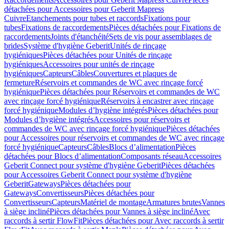
détachées pour Accessoires pour Geberit Mapress
Cuivre
Etanchements pour tubes et raccords
Fixations pour
tubes
Fixations de raccordements
Pièces détachées pour Fixations de
raccordements
Joints d'étanchéité
Sets de vis pour assemblages de
brides
Système d'hygiène Geberit
Unités de rinçage
hygiéniques
Pièces détachées pour Unités de rinçage
hygiéniques
Accessoires pour unités de rinçage
hygiéniques
Capteurs
Câbles
Couvertures et plaques de
fermeture
Réservoirs et commandes de WC avec rinçage forcé
hygiénique
Pièces détachées pour Réservoirs et commandes de WC
avec rinçage forcé hygiénique
Réservoirs à encastrer avec rinçage
forcé hygiénique
Modules d’hygiène intégrés
Pièces détachées pour
Modules d’hygiène intégrés
Accessoires pour réservoirs et
commandes de WC avec rinçage forcé hygiénique
Pièces détachées
pour Accessoires pour réservoirs et commandes de WC avec rinçage
forcé hygiénique
Capteurs
Câbles
Blocs d’alimentation
Pièces
détachées pour Blocs d’alimentation
Composants réseau
Accessoires
Geberit Connect pour système d'hygiène Geberit
Pièces détachées
pour Accessoires Geberit Connect pour système d'hygiène
Geberit
Gateways
Pièces détachées pour
Gateways
Convertisseurs
Pièces détachées pour
Convertisseurs
Capteurs
Matériel de montage
Armatures brutes
Vannes
à siège incliné
Pièces détachées pour Vannes à siège incliné
Avec
raccords à sertir FlowFit
Pièces détachées pour Avec raccords à sertir