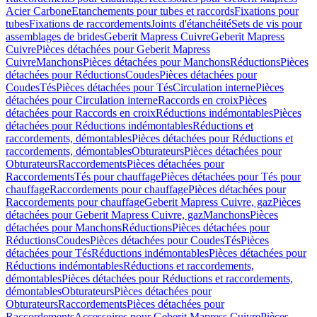
Acier Carbone
Etanchements pour tubes et raccords
Fixations pour
tubes
Fixations de raccordements
Joints d'étanchéité
Sets de vis pour
assemblages de brides
Geberit Mapress Cuivre
Geberit Mapress
Cuivre
Pièces détachées pour Geberit Mapress
Cuivre
Manchons
Pièces détachées pour Manchons
Réductions
Pièces
détachées pour Réductions
Coudes
Pièces détachées pour
Coudes
Tés
Pièces détachées pour Tés
Circulation interne
Pièces
détachées pour Circulation interne
Raccords en croix
Pièces
détachées pour Raccords en croix
Réductions indémontables
Pièces
détachées pour Réductions indémontables
Réductions et
raccordements, démontables
Pièces détachées pour Réductions et
raccordements, démontables
Obturateurs
Pièces détachées pour
Obturateurs
Raccordements
Pièces détachées pour
Raccordements
Tés pour chauffage
Pièces détachées pour Tés pour
chauffage
Raccordements pour chauffage
Pièces détachées pour
Raccordements pour chauffage
Geberit Mapress Cuivre, gaz
Pièces
détachées pour Geberit Mapress Cuivre, gaz
Manchons
Pièces
détachées pour Manchons
Réductions
Pièces détachées pour
Réductions
Coudes
Pièces détachées pour Coudes
Tés
Pièces
détachées pour Tés
Réductions indémontables
Pièces détachées pour
Réductions indémontables
Réductions et raccordements,
démontables
Pièces détachées pour Réductions et raccordements,
démontables
Obturateurs
Pièces détachées pour
Obturateurs
Raccordements
Pièces détachées pour
Raccordements
Accessoires pour Geberit Mapress Cuivre
Pièces