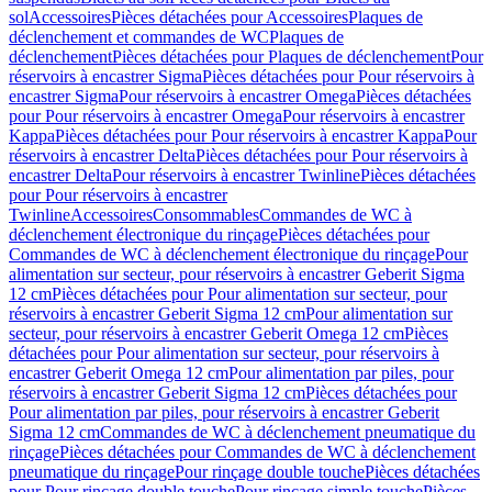
sol
Accessoires
Pièces détachées pour Accessoires
Plaques de
déclenchement et commandes de WC
Plaques de
déclenchement
Pièces détachées pour Plaques de déclenchement
Pour
réservoirs à encastrer Sigma
Pièces détachées pour Pour réservoirs à
encastrer Sigma
Pour réservoirs à encastrer Omega
Pièces détachées
pour Pour réservoirs à encastrer Omega
Pour réservoirs à encastrer
Kappa
Pièces détachées pour Pour réservoirs à encastrer Kappa
Pour
réservoirs à encastrer Delta
Pièces détachées pour Pour réservoirs à
encastrer Delta
Pour réservoirs à encastrer Twinline
Pièces détachées
pour Pour réservoirs à encastrer
Twinline
Accessoires
Consommables
Commandes de WC à
déclenchement électronique du rinçage
Pièces détachées pour
Commandes de WC à déclenchement électronique du rinçage
Pour
alimentation sur secteur, pour réservoirs à encastrer Geberit Sigma
12 cm
Pièces détachées pour Pour alimentation sur secteur, pour
réservoirs à encastrer Geberit Sigma 12 cm
Pour alimentation sur
secteur, pour réservoirs à encastrer Geberit Omega 12 cm
Pièces
détachées pour Pour alimentation sur secteur, pour réservoirs à
encastrer Geberit Omega 12 cm
Pour alimentation par piles, pour
réservoirs à encastrer Geberit Sigma 12 cm
Pièces détachées pour
Pour alimentation par piles, pour réservoirs à encastrer Geberit
Sigma 12 cm
Commandes de WC à déclenchement pneumatique du
rinçage
Pièces détachées pour Commandes de WC à déclenchement
pneumatique du rinçage
Pour rinçage double touche
Pièces détachées
pour Pour rinçage double touche
Pour rinçage simple touche
Pièces