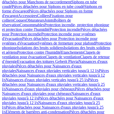
détachées pour Manchons de raccordement
Siphons en tube
coudé
Pièces détachées pour Siphons en tube coudé
Siphons en
forme d'escargot
Pièces détachées pour Siphons en forme
d'escargot
Accessoires
Colliers
Fixations pour
colliers
Coques
Obturateurs
Joints
Boîtiers de
réservation
Consommables
Protection incendie, protection phonique
et protection contre l'humidité
Protection incendie
Pièces détachées
pour Protection incendie
Protection incendie pour systèmes
d'évacuation
Pièces détachées pour Protection incendie pour
systèmes d'évacuation
Systèmes de fermeture pour plafond
Protection
phonique
Isolations des bruits solidiens
Isolations des bruits solidiens
et aériens
Protection contre l'humidité
Etanchements
Clapets de
ventilation pour évacuation
Clapets de ventilation
Clapets de retenue
d’énergie
Evacuation des toitures Geberit Pluvia
Naissances d'eaux
pluviales
Pièces détachées pour Naissances d'eaux
pluviales
Naissances d'eaux pluviales verticales jusqu'à 12 l/s
Pièces
détachées pour Naissances d'eaux pluviales verticales jusqu'à 12
l/s
Naissances d'eaux pluviales verticales jusqu'à 25 l/s
Pièces
détachées pour Naissances d'eaux pluviales verticales jusqu'à 25
l/s
Naissances d'eaux pluviales pour chéneaux
Pièces détachées pour
Naissances d'eaux pluviales pour chéneaux
Naissances d'eaux
pluviales jusqu'à 12 l/s
Pièces détachées pour Naissances d'eaux
pluviales jusqu'à 12 l/s
Naissances d'eaux pluviales jusqu'à 25
l/s
Pièces détachées pour Naissances d'eaux pluviales jusqu'à 25
l/s
Eléments de barrières anti-condensation
Pièces détachées pour