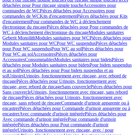
détachées pour Pour rinçage simple touche
Accessoires pour
commandes de WC
Pièces détachées pour Accessoires pour
commandes de WC
Kits d'encastrement
Pièces détachées pour Kits
d'encastrement
Pour commandes de WC à déclenchement
électronique du rinçage
Pièces détachées pour Pour commandes de
WC à déclenchement électronique du rinçage
Modules sanitaires
Geberit Monolith
Modules sanitaires pour WC
Pièces détachées pour
Modules sanitaires pour WC
Pour WC suspendus
Pièces détachées
pour Pour WC suspendus
Pour WC au sol
Pièces détachées pour
Pour WC au sol
Accessoires
Pièces détachées pour
Accessoires
Consommables
Modules sanitaires pour bidets
Pièces
détachées pour Modules sanitaires pour bidets
Pour bidets suspendus
et au sol
Pièces détachées pour Pour bidets suspendus et au
sol
Urinoirs
Urinoirs, fonctionnement avec rinçage, avec rebord de
rinçage
Pièces détachées pour Urinoirs, fonctionnement avec
rinçage, avec rebord de rinçage
Sans couvercle
Pièces détachées pour
Sans couvercle
Urinoirs, fonctionnement avec rinçage, sans rebord
de rinçage
Pièces détachées pour Urinoirs, fonctionnement avec
rinçage, sans rebord de rinçage
Commande d'urinoir apparente ou à
encastrer
Pièces détachées pour Commande d'urinoir apparente ou à
encastrer
Avec commande d'urinoir intégrée
Pièces détachées pour
Avec commande d'urinoir intégrée
Pour commande d'urinoir
intégrée
Pièces détachées pour Pour commande d'urinoir
intégrée
Urinoirs, fonctionnement avec rinçage, avec / pour