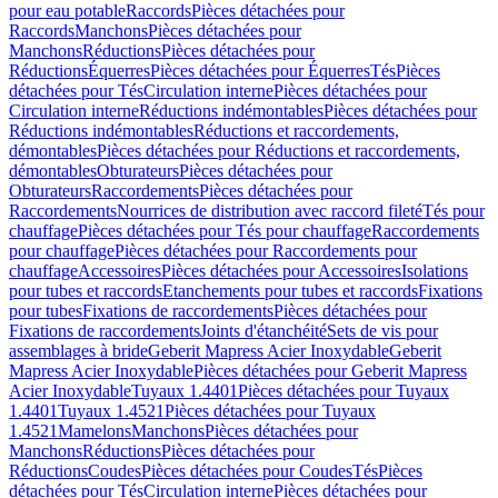
pour eau potable
Raccords
Pièces détachées pour
Raccords
Manchons
Pièces détachées pour
Manchons
Réductions
Pièces détachées pour
Réductions
Équerres
Pièces détachées pour Équerres
Tés
Pièces
détachées pour Tés
Circulation interne
Pièces détachées pour
Circulation interne
Réductions indémontables
Pièces détachées pour
Réductions indémontables
Réductions et raccordements,
démontables
Pièces détachées pour Réductions et raccordements,
démontables
Obturateurs
Pièces détachées pour
Obturateurs
Raccordements
Pièces détachées pour
Raccordements
Nourrices de distribution avec raccord fileté
Tés pour
chauffage
Pièces détachées pour Tés pour chauffage
Raccordements
pour chauffage
Pièces détachées pour Raccordements pour
chauffage
Accessoires
Pièces détachées pour Accessoires
Isolations
pour tubes et raccords
Etanchements pour tubes et raccords
Fixations
pour tubes
Fixations de raccordements
Pièces détachées pour
Fixations de raccordements
Joints d'étanchéité
Sets de vis pour
assemblages à bride
Geberit Mapress Acier Inoxydable
Geberit
Mapress Acier Inoxydable
Pièces détachées pour Geberit Mapress
Acier Inoxydable
Tuyaux 1.4401
Pièces détachées pour Tuyaux
1.4401
Tuyaux 1.4521
Pièces détachées pour Tuyaux
1.4521
Mamelons
Manchons
Pièces détachées pour
Manchons
Réductions
Pièces détachées pour
Réductions
Coudes
Pièces détachées pour Coudes
Tés
Pièces
détachées pour Tés
Circulation interne
Pièces détachées pour