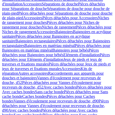
d'installation
Accessoires
Séparations de douche
Pièces détachées
pour Séparations de douche
Séparations de douche pour douche de
plain-pied
Pièces détachées pour Séparations de douche pour douche
de plain-pied
Accessoires
Pièces détachées pour Accessoires
Niches
de rangement pour douches
Pièces détachées pour Niches de
rangement pour douches
Niches de rangement
Pièces détachées pour
Niches de rangement
Accessoires
Baignoires
Baignoires en acrylique
sanitaire
Pièces détachées pour Baignoires en acrylique
sanitaire
Baignoires rectangulaires
Pièces détachées pour Baignoires
rectangulaires
Baignoires en matériau minéral
Pièces détachées pour
Baignoires en matériau minéral
Baignoires pour bébés
Pièces
détachées pour Baignoires pour bébés
Eléments d'installation
Pièces
détachées pour Eléments d'installation
Jeux de pieds et jeux de
traverses et fixations murales
Pièces détachées pour Jeux de pieds et
jeux de traverses et fixations murales
Accessoires
Kits de
réparation
Autres accessoires
Raccordements aux appareils pour
douches et baignoires
Vannes d'écoulement pour receveurs de
douche, d52
Pièces détachées pour Vannes d'écoulement pour
receveurs de douche, d52
Avec caches bondes
Pièces détachées pour
Avec caches bondes
Sans cache bonde
Pièces détachées pour Sans
cache bonde
Caches bondes
Pièces détachées pour Caches
bondes
Vannes d'écoulement pour receveurs de douche, d90
Pièces
détachées pour Vannes d'écoulement pour receveurs de douche,
d90
Avec caches bondes
Pièces détachées pour Avec caches
bondes
Sans cache bonde
Pièces détachées pour Sans cache