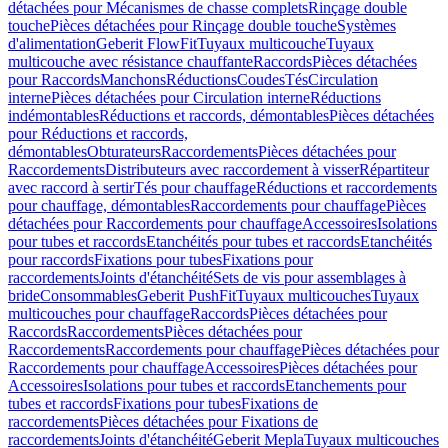
détachées pour Mécanismes de chasse complets
Rinçage double
touche
Pièces détachées pour Rinçage double touche
Systèmes
d'alimentation
Geberit FlowFit
Tuyaux multicouche
Tuyaux
multicouche avec résistance chauffante
Raccords
Pièces détachées
pour Raccords
Manchons
Réductions
Coudes
Tés
Circulation
interne
Pièces détachées pour Circulation interne
Réductions
indémontables
Réductions et raccords, démontables
Pièces détachées
pour Réductions et raccords,
démontables
Obturateurs
Raccordements
Pièces détachées pour
Raccordements
Distributeurs avec raccordement à visser
Répartiteur
avec raccord à sertir
Tés pour chauffage
Réductions et raccordements
pour chauffage, démontables
Raccordements pour chauffage
Pièces
détachées pour Raccordements pour chauffage
Accessoires
Isolations
pour tubes et raccords
Etanchéités pour tubes et raccords
Etanchéités
pour raccords
Fixations pour tubes
Fixations pour
raccordements
Joints d'étanchéité
Sets de vis pour assemblages à
bride
Consommables
Geberit PushFit
Tuyaux multicouches
Tuyaux
multicouches pour chauffage
Raccords
Pièces détachées pour
Raccords
Raccordements
Pièces détachées pour
Raccordements
Raccordements pour chauffage
Pièces détachées pour
Raccordements pour chauffage
Accessoires
Pièces détachées pour
Accessoires
Isolations pour tubes et raccords
Etanchements pour
tubes et raccords
Fixations pour tubes
Fixations de
raccordements
Pièces détachées pour Fixations de
raccordements
Joints d'étanchéité
Geberit Mepla
Tuyaux multicouches