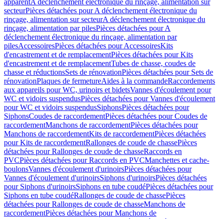
apparent
A déclenchement électronique du rinçage, alimentation sur
secteur
Pièces détachées pour A déclenchement électronique du
rinçage, alimentation sur secteur
A déclenchement électronique du
rinçage, alimentation par piles
Pièces détachées pour A
déclenchement électronique du rinçage, alimentation par
piles
Accessoires
Pièces détachées pour Accessoires
Kits
d'encastrement et de remplacement
Pièces détachées pour Kits
d'encastrement et de remplacement
Tubes de chasse, coudes de
chasse et réductions
Sets de rénovation
Pièces détachées pour Sets de
rénovation
Plaques de fermeture
Aides à la commande
Raccordements
aux appareils pour WC, urinoirs et bidets
Vannes d'écoulement pour
WC et vidoirs suspendus
Pièces détachées pour Vannes d'écoulement
pour WC et vidoirs suspendus
Siphons
Pièces détachées pour
Siphons
Coudes de raccordement
Pièces détachées pour Coudes de
raccordement
Manchons de raccordement
Pièces détachées pour
Manchons de raccordement
Kits de raccordement
Pièces détachées
pour Kits de raccordement
Rallonges de coude de chasse
Pièces
détachées pour Rallonges de coude de chasse
Raccords en
PVC
Pièces détachées pour Raccords en PVC
Manchettes et cache-
boulons
Vannes d'écoulement d'urinoirs
Pièces détachées pour
Vannes d'écoulement d'urinoirs
Siphons d'urinoirs
Pièces détachées
pour Siphons d'urinoirs
Siphons en tube coudé
Pièces détachées pour
Siphons en tube coudé
Rallonges de coude de chasse
Pièces
détachées pour Rallonges de coude de chasse
Manchons de
raccordement
Pièces détachées pour Manchons de