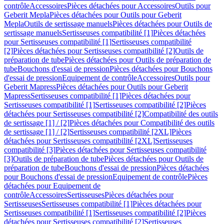
contrôle
Accessoires
Pièces détachées pour Accessoires
Outils pour
Geberit Mepla
Pièces détachées pour Outils pour Geberit
Mepla
Outils de sertissage manuels
Pièces détachées pour Outils de
sertissage manuels
Sertisseuses compatibilité [1]
Pièces détachées
pour Sertisseuses compatibilité [1]
Sertisseuses compatibilité
[2]
Pièces détachées pour Sertisseuses compatibilité [2]
Outils de
préparation de tube
Pièces détachées pour Outils de préparation de
tube
Bouchons d'essai de pression
Pièces détachées pour Bouchons
d'essai de pression
Equipement de contrôle
Accessoires
Outils pour
Geberit Mapress
Pièces détachées pour Outils pour Geberit
Mapress
Sertisseuses compatibilité [1]
Pièces détachées pour
Sertisseuses compatibilité [1]
Sertisseuses compatibilité [2]
Pièces
détachées pour Sertisseuses compatibilité [2]
Compatibilité des outils
de sertissage [1] / [2]
Pièces détachées pour Compatibilité des outils
de sertissage [1] / [2]
Sertisseuses compatibilité [2XL]
Pièces
détachées pour Sertisseuses compatibilité [2XL]
Sertisseuses
compatibilité [3]
Pièces détachées pour Sertisseuses compatibilité
[3]
Outils de préparation de tube
Pièces détachées pour Outils de
préparation de tube
Bouchons d'essai de pression
Pièces détachées
pour Bouchons d'essai de pression
Equipement de contrôle
Pièces
détachées pour Equipement de
contrôle
Accessoires
Sertisseuses
Pièces détachées pour
Sertisseuses
Sertisseuses compatibilité [1]
Pièces détachées pour
Sertisseuses compatibilité [1]
Sertisseuses compatibilité [2]
Pièces
détachées pour Sertisseuses compatibilité [2]
Sertisseuses