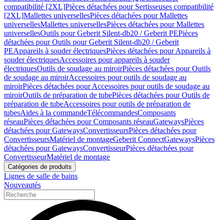
compatibilité [2XL]
Pièces détachées pour Sertisseuses compatibilité
[2XL]
Mallettes universelles
Pièces détachées pour Mallettes
universelles
Mallettes universelles
Pièces détachées pour Mallettes
universelles
Outils pour Geberit Silent-db20 / Geberit PE
Pièces
détachées pour Outils pour Geberit Silent-db20 / Geberit
PE
Appareils à souder électriques
Pièces détachées pour Appareils à
souder électriques
Accessoires pour appareils à souder
électriques
Outils de soudage au miroir
Pièces détachées pour Outils
de soudage au miroir
Accessoires pour outils de soudage au
miroir
Pièces détachées pour Accessoires pour outils de soudage au
miroir
Outils de préparation de tube
Pièces détachées pour Outils de
préparation de tube
Accessoires pour outils de préparation de
tubes
Aides à la commande
Télécommandes
Composants
réseau
Pièces détachées pour Composants réseau
Gateways
Pièces
détachées pour Gateways
Convertisseurs
Pièces détachées pour
Convertisseurs
Matériel de montage
Geberit Connect
Gateways
Pièces
détachées pour Gateways
Convertisseur
Pièces détachées pour
Convertisseur
Matériel de montage
Catégories de produits
Lignes de salle de bains
Nouveautés