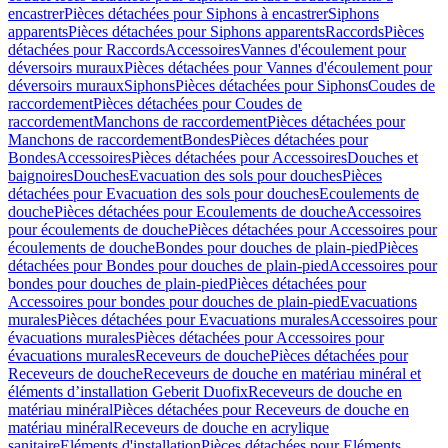
encastrer
Pièces détachées pour Siphons à encastrer
Siphons
apparents
Pièces détachées pour Siphons apparents
Raccords
Pièces
détachées pour Raccords
Accessoires
Vannes d'écoulement pour
déversoirs muraux
Pièces détachées pour Vannes d'écoulement pour
déversoirs muraux
Siphons
Pièces détachées pour Siphons
Coudes de
raccordement
Pièces détachées pour Coudes de
raccordement
Manchons de raccordement
Pièces détachées pour
Manchons de raccordement
Bondes
Pièces détachées pour
Bondes
Accessoires
Pièces détachées pour Accessoires
Douches et
baignoires
Douches
Evacuation des sols pour douches
Pièces
détachées pour Evacuation des sols pour douches
Ecoulements de
douche
Pièces détachées pour Ecoulements de douche
Accessoires
pour écoulements de douche
Pièces détachées pour Accessoires pour
écoulements de douche
Bondes pour douches de plain-pied
Pièces
détachées pour Bondes pour douches de plain-pied
Accessoires pour
bondes pour douches de plain-pied
Pièces détachées pour
Accessoires pour bondes pour douches de plain-pied
Evacuations
murales
Pièces détachées pour Evacuations murales
Accessoires pour
évacuations murales
Pièces détachées pour Accessoires pour
évacuations murales
Receveurs de douche
Pièces détachées pour
Receveurs de douche
Receveurs de douche en matériau minéral et
éléments d’installation Geberit Duofix
Receveurs de douche en
matériau minéral
Pièces détachées pour Receveurs de douche en
matériau minéral
Receveurs de douche en acrylique
sanitaire
Eléments d'installation
Pièces détachées pour Eléments