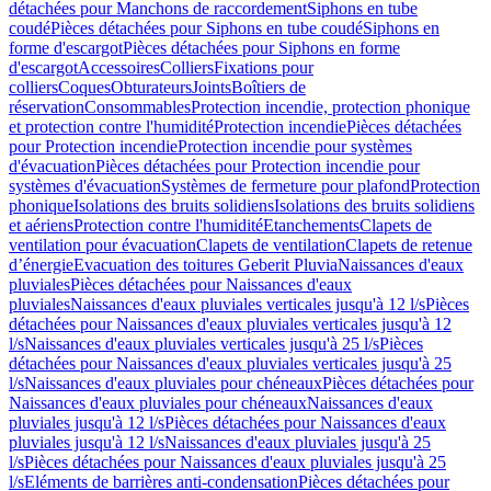
détachées pour Manchons de raccordement
Siphons en tube
coudé
Pièces détachées pour Siphons en tube coudé
Siphons en
forme d'escargot
Pièces détachées pour Siphons en forme
d'escargot
Accessoires
Colliers
Fixations pour
colliers
Coques
Obturateurs
Joints
Boîtiers de
réservation
Consommables
Protection incendie, protection phonique
et protection contre l'humidité
Protection incendie
Pièces détachées
pour Protection incendie
Protection incendie pour systèmes
d'évacuation
Pièces détachées pour Protection incendie pour
systèmes d'évacuation
Systèmes de fermeture pour plafond
Protection
phonique
Isolations des bruits solidiens
Isolations des bruits solidiens
et aériens
Protection contre l'humidité
Etanchements
Clapets de
ventilation pour évacuation
Clapets de ventilation
Clapets de retenue
d’énergie
Evacuation des toitures Geberit Pluvia
Naissances d'eaux
pluviales
Pièces détachées pour Naissances d'eaux
pluviales
Naissances d'eaux pluviales verticales jusqu'à 12 l/s
Pièces
détachées pour Naissances d'eaux pluviales verticales jusqu'à 12
l/s
Naissances d'eaux pluviales verticales jusqu'à 25 l/s
Pièces
détachées pour Naissances d'eaux pluviales verticales jusqu'à 25
l/s
Naissances d'eaux pluviales pour chéneaux
Pièces détachées pour
Naissances d'eaux pluviales pour chéneaux
Naissances d'eaux
pluviales jusqu'à 12 l/s
Pièces détachées pour Naissances d'eaux
pluviales jusqu'à 12 l/s
Naissances d'eaux pluviales jusqu'à 25
l/s
Pièces détachées pour Naissances d'eaux pluviales jusqu'à 25
l/s
Eléments de barrières anti-condensation
Pièces détachées pour