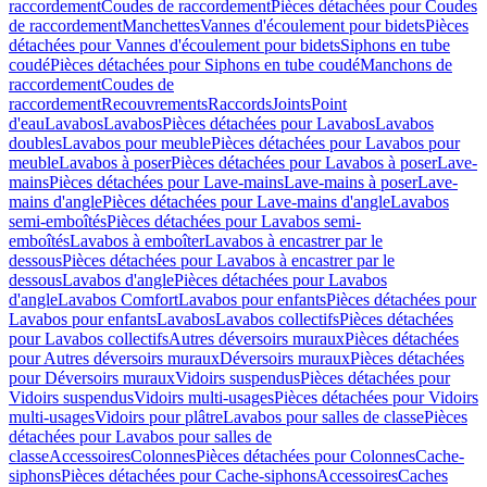
raccordement
Coudes de raccordement
Pièces détachées pour Coudes
de raccordement
Manchettes
Vannes d'écoulement pour bidets
Pièces
détachées pour Vannes d'écoulement pour bidets
Siphons en tube
coudé
Pièces détachées pour Siphons en tube coudé
Manchons de
raccordement
Coudes de
raccordement
Recouvrements
Raccords
Joints
Point
d'eau
Lavabos
Lavabos
Pièces détachées pour Lavabos
Lavabos
doubles
Lavabos pour meuble
Pièces détachées pour Lavabos pour
meuble
Lavabos à poser
Pièces détachées pour Lavabos à poser
Lave-
mains
Pièces détachées pour Lave-mains
Lave-mains à poser
Lave-
mains d'angle
Pièces détachées pour Lave-mains d'angle
Lavabos
semi-emboîtés
Pièces détachées pour Lavabos semi-
emboîtés
Lavabos à emboîter
Lavabos à encastrer par le
dessous
Pièces détachées pour Lavabos à encastrer par le
dessous
Lavabos d'angle
Pièces détachées pour Lavabos
d'angle
Lavabos Comfort
Lavabos pour enfants
Pièces détachées pour
Lavabos pour enfants
Lavabos
Lavabos collectifs
Pièces détachées
pour Lavabos collectifs
Autres déversoirs muraux
Pièces détachées
pour Autres déversoirs muraux
Déversoirs muraux
Pièces détachées
pour Déversoirs muraux
Vidoirs suspendus
Pièces détachées pour
Vidoirs suspendus
Vidoirs multi-usages
Pièces détachées pour Vidoirs
multi-usages
Vidoirs pour plâtre
Lavabos pour salles de classe
Pièces
détachées pour Lavabos pour salles de
classe
Accessoires
Colonnes
Pièces détachées pour Colonnes
Cache-
siphons
Pièces détachées pour Cache-siphons
Accessoires
Caches