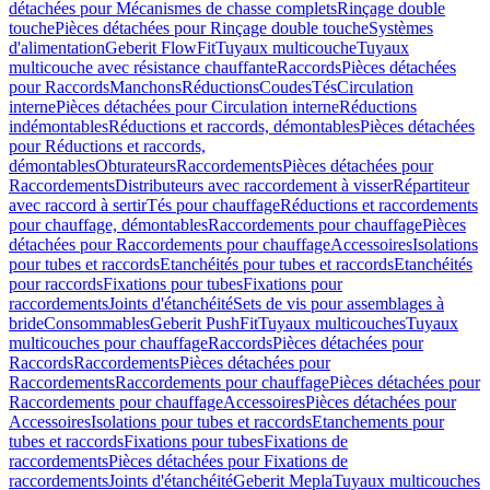
détachées pour Mécanismes de chasse complets
Rinçage double
touche
Pièces détachées pour Rinçage double touche
Systèmes
d'alimentation
Geberit FlowFit
Tuyaux multicouche
Tuyaux
multicouche avec résistance chauffante
Raccords
Pièces détachées
pour Raccords
Manchons
Réductions
Coudes
Tés
Circulation
interne
Pièces détachées pour Circulation interne
Réductions
indémontables
Réductions et raccords, démontables
Pièces détachées
pour Réductions et raccords,
démontables
Obturateurs
Raccordements
Pièces détachées pour
Raccordements
Distributeurs avec raccordement à visser
Répartiteur
avec raccord à sertir
Tés pour chauffage
Réductions et raccordements
pour chauffage, démontables
Raccordements pour chauffage
Pièces
détachées pour Raccordements pour chauffage
Accessoires
Isolations
pour tubes et raccords
Etanchéités pour tubes et raccords
Etanchéités
pour raccords
Fixations pour tubes
Fixations pour
raccordements
Joints d'étanchéité
Sets de vis pour assemblages à
bride
Consommables
Geberit PushFit
Tuyaux multicouches
Tuyaux
multicouches pour chauffage
Raccords
Pièces détachées pour
Raccords
Raccordements
Pièces détachées pour
Raccordements
Raccordements pour chauffage
Pièces détachées pour
Raccordements pour chauffage
Accessoires
Pièces détachées pour
Accessoires
Isolations pour tubes et raccords
Etanchements pour
tubes et raccords
Fixations pour tubes
Fixations de
raccordements
Pièces détachées pour Fixations de
raccordements
Joints d'étanchéité
Geberit Mepla
Tuyaux multicouches