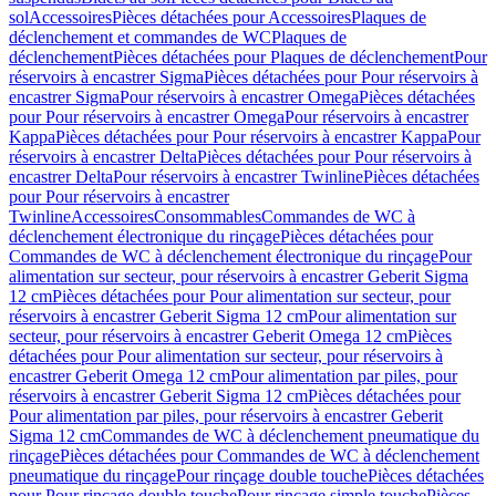
sol
Accessoires
Pièces détachées pour Accessoires
Plaques de
déclenchement et commandes de WC
Plaques de
déclenchement
Pièces détachées pour Plaques de déclenchement
Pour
réservoirs à encastrer Sigma
Pièces détachées pour Pour réservoirs à
encastrer Sigma
Pour réservoirs à encastrer Omega
Pièces détachées
pour Pour réservoirs à encastrer Omega
Pour réservoirs à encastrer
Kappa
Pièces détachées pour Pour réservoirs à encastrer Kappa
Pour
réservoirs à encastrer Delta
Pièces détachées pour Pour réservoirs à
encastrer Delta
Pour réservoirs à encastrer Twinline
Pièces détachées
pour Pour réservoirs à encastrer
Twinline
Accessoires
Consommables
Commandes de WC à
déclenchement électronique du rinçage
Pièces détachées pour
Commandes de WC à déclenchement électronique du rinçage
Pour
alimentation sur secteur, pour réservoirs à encastrer Geberit Sigma
12 cm
Pièces détachées pour Pour alimentation sur secteur, pour
réservoirs à encastrer Geberit Sigma 12 cm
Pour alimentation sur
secteur, pour réservoirs à encastrer Geberit Omega 12 cm
Pièces
détachées pour Pour alimentation sur secteur, pour réservoirs à
encastrer Geberit Omega 12 cm
Pour alimentation par piles, pour
réservoirs à encastrer Geberit Sigma 12 cm
Pièces détachées pour
Pour alimentation par piles, pour réservoirs à encastrer Geberit
Sigma 12 cm
Commandes de WC à déclenchement pneumatique du
rinçage
Pièces détachées pour Commandes de WC à déclenchement
pneumatique du rinçage
Pour rinçage double touche
Pièces détachées
pour Pour rinçage double touche
Pour rinçage simple touche
Pièces