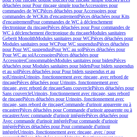
détachées pour Pour rinçage simple touche
Accessoires pour
commandes de WC
Pièces détachées pour Accessoires pour
commandes de WC
Kits d'encastrement
Pièces détachées pour Kits
d'encastrement
Pour commandes de WC à déclenchement
électronique du rinçage
Pièces détachées pour Pour commandes de
WC à déclenchement électronique du rinçage
Modules sanitaires
Geberit Monolith
Modules sanitaires pour WC
Pièces détachées pour
Modules sanitaires pour WC
Pour WC suspendus
Pièces détachées
pour Pour WC suspendus
Pour WC au sol
Pièces détachées pour
Pour WC au sol
Accessoires
Pièces détachées pour
Accessoires
Consommables
Modules sanitaires pour bidets
Pièces
détachées pour Modules sanitaires pour bidets
Pour bidets suspendus
et au sol
Pièces détachées pour Pour bidets suspendus et au
sol
Urinoirs
Urinoirs, fonctionnement avec rinçage, avec rebord de
rinçage
Pièces détachées pour Urinoirs, fonctionnement avec
rinçage, avec rebord de rinçage
Sans couvercle
Pièces détachées pour
Sans couvercle
Urinoirs, fonctionnement avec rinçage, sans rebord
de rinçage
Pièces détachées pour Urinoirs, fonctionnement avec
rinçage, sans rebord de rinçage
Commande d'urinoir apparente ou à
encastrer
Pièces détachées pour Commande d'urinoir apparente ou à
encastrer
Avec commande d'urinoir intégrée
Pièces détachées pour
Avec commande d'urinoir intégrée
Pour commande d'urinoir
intégrée
Pièces détachées pour Pour commande d'urinoir
intégrée
Urinoirs, fonctionnement avec rinçage, avec / pour