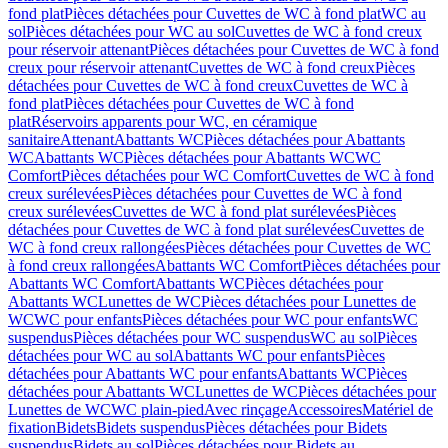
fond plat
Pièces détachées pour Cuvettes de WC à fond plat
WC au
sol
Pièces détachées pour WC au sol
Cuvettes de WC à fond creux
pour réservoir attenant
Pièces détachées pour Cuvettes de WC à fond
creux pour réservoir attenant
Cuvettes de WC à fond creux
Pièces
détachées pour Cuvettes de WC à fond creux
Cuvettes de WC à
fond plat
Pièces détachées pour Cuvettes de WC à fond
plat
Réservoirs apparents pour WC, en céramique
sanitaire
Attenant
Abattants WC
Pièces détachées pour Abattants
WC
Abattants WC
Pièces détachées pour Abattants WC
WC
Comfort
Pièces détachées pour WC Comfort
Cuvettes de WC à fond
creux surélevées
Pièces détachées pour Cuvettes de WC à fond
creux surélevées
Cuvettes de WC à fond plat surélevées
Pièces
détachées pour Cuvettes de WC à fond plat surélevées
Cuvettes de
WC à fond creux rallongées
Pièces détachées pour Cuvettes de WC
à fond creux rallongées
Abattants WC Comfort
Pièces détachées pour
Abattants WC Comfort
Abattants WC
Pièces détachées pour
Abattants WC
Lunettes de WC
Pièces détachées pour Lunettes de
WC
WC pour enfants
Pièces détachées pour WC pour enfants
WC
suspendus
Pièces détachées pour WC suspendus
WC au sol
Pièces
détachées pour WC au sol
Abattants WC pour enfants
Pièces
détachées pour Abattants WC pour enfants
Abattants WC
Pièces
détachées pour Abattants WC
Lunettes de WC
Pièces détachées pour
Lunettes de WC
WC plain-pied
Avec rinçage
Accessoires
Matériel de
fixation
Bidets
Bidets suspendus
Pièces détachées pour Bidets
suspendus
Bidets au sol
Pièces détachées pour Bidets au