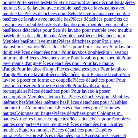
bondes
Porte-serviettes
Matériel de fixation
Caches décoratifs
Etagères
murales
Sets de lavabo avec meuble bas
Sets de lave-mains avec
meuble bas
Pièces détachées pour Sets de lave-mains avec meuble
bas
Sets de lavabo avec meuble bas
Pièces détachées pour Sets de
lavabo avec meuble bas
Sets de lavabo pour meuble avec meuble
bas
Pièces détachées pour Sets de lavabo pour meuble avec meuble
bas
Meubles de salle de bains
Meubles bas
Pièces détachées pour
Meubles bas
Pour lave-mains
Pièces détachées pour Pour lave-
mains
Pour lavabos
Pièces détachées pour Pour lavabos
Pour lavabos
doubles
Pièces détachées pour Pour lavabos doubles
Pour lavabos
pour meuble
Pièces détachées pour Pour lavabos pour meuble
Pour
lave-mains d'angle
Pièces détachées pour Pour lave-mains
d'angle
Pour lavabos d'angle
Pièces détachées pour Pour lavabos
d'angle
Plans de lavabo
Pièces détachées pour Plans de lavabo
Pour
lavabo à poser en forme de coupelle
Pièces détachées pour Pour
lavabo à poser en forme de coupelle
Pour lavabo à poser
rectangulaire
Pièces détachées pour Pour lavabo à poser
rectangulaire
Meubles latéraux bas
Pièces détachées pour Meubles
latéraux bas
Meubles latéraux bas
Pièces détachées pour Meubles
latéraux bas
Colonnes hautes
Pièces détachées pour Colonnes
hautes
Colonnes mi-hautes
Pièces détachées pour Colonnes mi-
hautes
Armoires hautes compactes
Pièces détachées pour Armoires
hautes compactes
Autres meubles
Pièces détachées pour Autres
meubles
Etagères murales
Pièces détachées pour Etagères
murales
Accessoires
Pièces détachées pour Accessoires
Casiers et