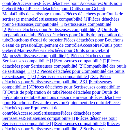
contrôle
Accessoires
Pièces détachées pour Accessoires
Outils pour
Geberit Mepla
Pièces détachées pour Outils pour Geberit
Mepla
Outils de sertissage manuels
Pièces détachées pour Outils de
sertissage manuels
Sertisseuses compatibilité [1]
Pièces détachées
pour Sertisseuses compatibilité [1]
Sertisseuses compatibilité
[2]
Pièces détachées pour Sertisseuses compatibilité [2]
Outils de
préparation de tube
Pièces détachées pour Outils de préparation de
tube
Bouchons d'essai de pression
Pièces détachées pour Bouchons
d'essai de pression
Equipement de contrôle
Accessoires
Outils pour
Geberit Mapress
Pièces détachées pour Outils pour Geberit
Mapress
Sertisseuses compatibilité [1]
Pièces détachées pour
Sertisseuses compatibilité [1]
Sertisseuses compatibilité [2]
Pièces
détachées pour Sertisseuses compatibilité [2]
Compatibilité des outils
de sertissage [1] / [2]
Pièces détachées pour Compatibilité des outils
de sertissage [1] / [2]
Sertisseuses compatibilité [2XL]
Pièces
détachées pour Sertisseuses compatibilité [2XL]
Sertisseuses
compatibilité [3]
Pièces détachées pour Sertisseuses compatibilité
[3]
Outils de préparation de tube
Pièces détachées pour Outils de
préparation de tube
Bouchons d'essai de pression
Pièces détachées
pour Bouchons d'essai de pression
Equipement de contrôle
Pièces
détachées pour Equipement de
contrôle
Accessoires
Sertisseuses
Pièces détachées pour
Sertisseuses
Sertisseuses compatibilité [1]
Pièces détachées pour
Sertisseuses compatibilité [1]
Sertisseuses compatibilité [2]
Pièces
détachées pour Sertisseuses compatibilité [2]
Sertisseuses