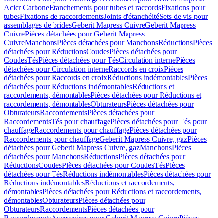
Acier Carbone
Etanchements pour tubes et raccords
Fixations pour
tubes
Fixations de raccordements
Joints d'étanchéité
Sets de vis pour
assemblages de brides
Geberit Mapress Cuivre
Geberit Mapress
Cuivre
Pièces détachées pour Geberit Mapress
Cuivre
Manchons
Pièces détachées pour Manchons
Réductions
Pièces
détachées pour Réductions
Coudes
Pièces détachées pour
Coudes
Tés
Pièces détachées pour Tés
Circulation interne
Pièces
détachées pour Circulation interne
Raccords en croix
Pièces
détachées pour Raccords en croix
Réductions indémontables
Pièces
détachées pour Réductions indémontables
Réductions et
raccordements, démontables
Pièces détachées pour Réductions et
raccordements, démontables
Obturateurs
Pièces détachées pour
Obturateurs
Raccordements
Pièces détachées pour
Raccordements
Tés pour chauffage
Pièces détachées pour Tés pour
chauffage
Raccordements pour chauffage
Pièces détachées pour
Raccordements pour chauffage
Geberit Mapress Cuivre, gaz
Pièces
détachées pour Geberit Mapress Cuivre, gaz
Manchons
Pièces
détachées pour Manchons
Réductions
Pièces détachées pour
Réductions
Coudes
Pièces détachées pour Coudes
Tés
Pièces
détachées pour Tés
Réductions indémontables
Pièces détachées pour
Réductions indémontables
Réductions et raccordements,
démontables
Pièces détachées pour Réductions et raccordements,
démontables
Obturateurs
Pièces détachées pour
Obturateurs
Raccordements
Pièces détachées pour
Raccordements
Accessoires pour Geberit Mapress Cuivre
Pièces