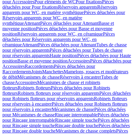
pour Accessoires
Pour eléments de WC
Pour fixations
Pièces
détachées pour Pour fixations
Réservoirs apparents
Réservoirs
apparents pour WC, en matière synthétique
Pièces détachées pour
Réservoirs apparents pour WC, en matière
synthétique
Attenant
Pièces détachées pour Attenant
Basse et
moyenne position
Pièces détachées pour Basse et moyenne
position
Réservoirs apparents pour WC, en céramique
Pièces
détachées pour Réservoirs apparents pour WC, en
céramique
Attenant
Pièces détachées pour Attenant
Tubes de chasse
pour réservoirs apparents
Pièces détachées pour Tubes de chasse
pour réservoirs apparents
Haute position
Pièces détachées pour Haute
position
Basse et moyenne position
Accessoires
Pièces détachées pour
Accessoires
Raccordements
Pièces détachées pour
Raccordements
Joints
Manchettes
Mamelons, rosaces et modérateurs
de débit
Mécanismes de chasse
Réservoirs à encastrer
Tubes de
chasse
Accessoires
Mécanismes de chasse et robinets
flotteurs
Robinets flotteurs
Pièces détachées pour Robinets
flotteurs
Robinets flotteurs pour réservoirs apparents
Pièces détachées
pour Robinets flotteurs pour réservoirs apparents
Robinets flotteurs
pour réservoirs à encastrer
Pièces détachées pour Robinets flotteurs
pour réservoirs à encastrer
Mécanismes de chasse
Pièces détachées
pour Mécanismes de chasse
Rinçage interrompable
Pièces détachées
pour Rinçage interrompable
Rinçage simple touche
Pièces détachées
pour Rinçage simple touche
Rinçage double touche
Pièces détachées
pour Rinçage double touche
Mécanismes de chasse complets
Pièces