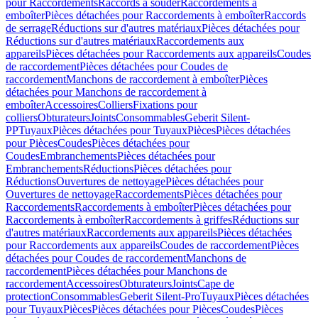
pour Raccordements
Raccords à souder
Raccordements à
emboîter
Pièces détachées pour Raccordements à emboîter
Raccords
de serrage
Réductions sur d'autres matériaux
Pièces détachées pour
Réductions sur d'autres matériaux
Raccordements aux
appareils
Pièces détachées pour Raccordements aux appareils
Coudes
de raccordement
Pièces détachées pour Coudes de
raccordement
Manchons de raccordement à emboîter
Pièces
détachées pour Manchons de raccordement à
emboîter
Accessoires
Colliers
Fixations pour
colliers
Obturateurs
Joints
Consommables
Geberit Silent-
PP
Tuyaux
Pièces détachées pour Tuyaux
Pièces
Pièces détachées
pour Pièces
Coudes
Pièces détachées pour
Coudes
Embranchements
Pièces détachées pour
Embranchements
Réductions
Pièces détachées pour
Réductions
Ouvertures de nettoyage
Pièces détachées pour
Ouvertures de nettoyage
Raccordements
Pièces détachées pour
Raccordements
Raccordements à emboîter
Pièces détachées pour
Raccordements à emboîter
Raccordements à griffes
Réductions sur
d'autres matériaux
Raccordements aux appareils
Pièces détachées
pour Raccordements aux appareils
Coudes de raccordement
Pièces
détachées pour Coudes de raccordement
Manchons de
raccordement
Pièces détachées pour Manchons de
raccordement
Accessoires
Obturateurs
Joints
Cape de
protection
Consommables
Geberit Silent-Pro
Tuyaux
Pièces détachées
pour Tuyaux
Pièces
Pièces détachées pour Pièces
Coudes
Pièces