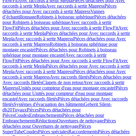
FlowFit
Avec raccords à sertir Mepla
Pièces détachées pour Avec
raccords à sertir Mepla
Avec raccords à sertir Mapress
Pièces
détachées pour Avec raccords à sertir Mapress
Vannes
d’échantillonnage
Robinets à boisseau sphérique
Pièces détachées
pour Robinets à boisseau sphérique
Avec raccords à sertir
FlowFit
Pièces détachées pour Avec raccords à sertir FlowFit
Avec
raccords à sertir Mepla
Pièces détachées pour Avec raccords à sertir
Mepla
Avec raccords à sertir Mapress
Pièces détachées pour Avec
raccords à sertir Mapress
Robinets à boisseau sphérique pour
montage encastré
Pièces détachées pour Robinets à boisseau
sphérique pour montage encastré
Avec raccords à sertir
FlowFit
Pièces détachées pour Avec raccords à sertir FlowFit
Avec
raccords à sertir Mepla
Pièces détachées pour Avec raccords à sertir
Mepla
Avec raccords à sertir Mapress
Pièces détachées pour Avec
raccords à sertir Mapress
Avec raccords filetés
Pièces détachées pour
Avec raccords filetés
Clapets de non retour
Avec raccords à sertir
Mapress
Unités pour compteur d'eau pour montage encastré
Pièces
détachées pour Unités pour compteur d'eau pour montage
encastré
Avec raccords filetés
Pièces détachées pour Avec raccords
filetés
Systèmes d'évacuation des bâtiments
Geberit Silent-
db20
Tuyaux
Pièces
Pièces détachées pour
Pièces
Coudes
Embranchements
Pièces détachées pour
Embranchements
Réductions
Ouvertures de nettoyage
Pièces
détachées pour Ouvertures de nettoyage
Pièces
SuperTube
Coudes
Pièces spéciales
Raccordements
Pièces détachées