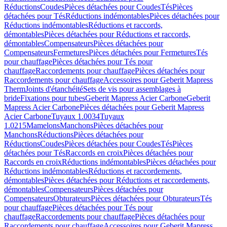
Réductions
Coudes
Pièces détachées pour Coudes
Tés
Pièces
détachées pour Tés
Réductions indémontables
Pièces détachées pour
Réductions indémontables
Réductions et raccords,
démontables
Pièces détachées pour Réductions et raccords,
démontables
Compensateurs
Pièces détachées pour
Compensateurs
Fermetures
Pièces détachées pour Fermetures
Tés
pour chauffage
Pièces détachées pour Tés pour
chauffage
Raccordements pour chauffage
Pièces détachées pour
Raccordements pour chauffage
Accessoires pour Geberit Mapress
Therm
Joints d'étanchéité
Sets de vis pour assemblages à
bride
Fixations pour tubes
Geberit Mapress Acier Carbone
Geberit
Mapress Acier Carbone
Pièces détachées pour Geberit Mapress
Acier Carbone
Tuyaux 1.0034
Tuyaux
1.0215
Mamelons
Manchons
Pièces détachées pour
Manchons
Réductions
Pièces détachées pour
Réductions
Coudes
Pièces détachées pour Coudes
Tés
Pièces
détachées pour Tés
Raccords en croix
Pièces détachées pour
Raccords en croix
Réductions indémontables
Pièces détachées pour
Réductions indémontables
Réductions et raccordements,
démontables
Pièces détachées pour Réductions et raccordements,
démontables
Compensateurs
Pièces détachées pour
Compensateurs
Obturateurs
Pièces détachées pour Obturateurs
Tés
pour chauffage
Pièces détachées pour Tés pour
chauffage
Raccordements pour chauffage
Pièces détachées pour
Raccordements pour chauffage
Accessoires pour Geberit Mapress