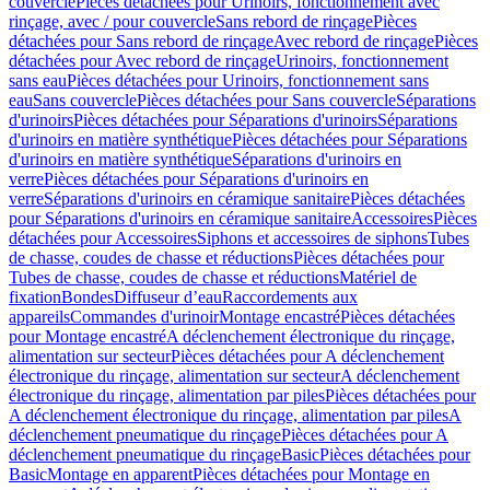
couvercle
Pièces détachées pour Urinoirs, fonctionnement avec
rinçage, avec / pour couvercle
Sans rebord de rinçage
Pièces
détachées pour Sans rebord de rinçage
Avec rebord de rinçage
Pièces
détachées pour Avec rebord de rinçage
Urinoirs, fonctionnement
sans eau
Pièces détachées pour Urinoirs, fonctionnement sans
eau
Sans couvercle
Pièces détachées pour Sans couvercle
Séparations
d'urinoirs
Pièces détachées pour Séparations d'urinoirs
Séparations
d'urinoirs en matière synthétique
Pièces détachées pour Séparations
d'urinoirs en matière synthétique
Séparations d'urinoirs en
verre
Pièces détachées pour Séparations d'urinoirs en
verre
Séparations d'urinoirs en céramique sanitaire
Pièces détachées
pour Séparations d'urinoirs en céramique sanitaire
Accessoires
Pièces
détachées pour Accessoires
Siphons et accessoires de siphons
Tubes
de chasse, coudes de chasse et réductions
Pièces détachées pour
Tubes de chasse, coudes de chasse et réductions
Matériel de
fixation
Bondes
Diffuseur d’eau
Raccordements aux
appareils
Commandes d'urinoir
Montage encastré
Pièces détachées
pour Montage encastré
A déclenchement électronique du rinçage,
alimentation sur secteur
Pièces détachées pour A déclenchement
électronique du rinçage, alimentation sur secteur
A déclenchement
électronique du rinçage, alimentation par piles
Pièces détachées pour
A déclenchement électronique du rinçage, alimentation par piles
A
déclenchement pneumatique du rinçage
Pièces détachées pour A
déclenchement pneumatique du rinçage
Basic
Pièces détachées pour
Basic
Montage en apparent
Pièces détachées pour Montage en