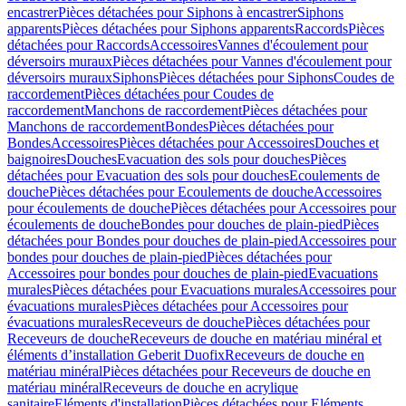
encastrer
Pièces détachées pour Siphons à encastrer
Siphons
apparents
Pièces détachées pour Siphons apparents
Raccords
Pièces
détachées pour Raccords
Accessoires
Vannes d'écoulement pour
déversoirs muraux
Pièces détachées pour Vannes d'écoulement pour
déversoirs muraux
Siphons
Pièces détachées pour Siphons
Coudes de
raccordement
Pièces détachées pour Coudes de
raccordement
Manchons de raccordement
Pièces détachées pour
Manchons de raccordement
Bondes
Pièces détachées pour
Bondes
Accessoires
Pièces détachées pour Accessoires
Douches et
baignoires
Douches
Evacuation des sols pour douches
Pièces
détachées pour Evacuation des sols pour douches
Ecoulements de
douche
Pièces détachées pour Ecoulements de douche
Accessoires
pour écoulements de douche
Pièces détachées pour Accessoires pour
écoulements de douche
Bondes pour douches de plain-pied
Pièces
détachées pour Bondes pour douches de plain-pied
Accessoires pour
bondes pour douches de plain-pied
Pièces détachées pour
Accessoires pour bondes pour douches de plain-pied
Evacuations
murales
Pièces détachées pour Evacuations murales
Accessoires pour
évacuations murales
Pièces détachées pour Accessoires pour
évacuations murales
Receveurs de douche
Pièces détachées pour
Receveurs de douche
Receveurs de douche en matériau minéral et
éléments d’installation Geberit Duofix
Receveurs de douche en
matériau minéral
Pièces détachées pour Receveurs de douche en
matériau minéral
Receveurs de douche en acrylique
sanitaire
Eléments d'installation
Pièces détachées pour Eléments