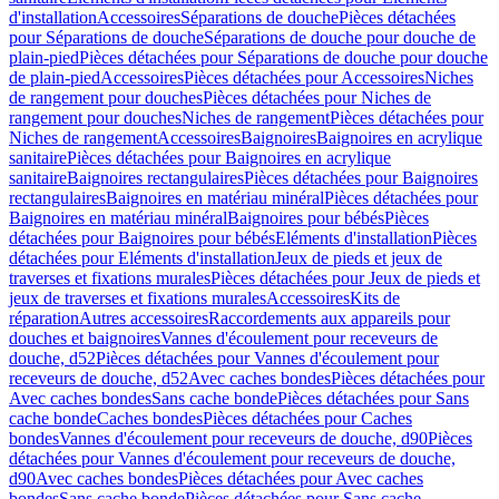
d'installation
Accessoires
Séparations de douche
Pièces détachées
pour Séparations de douche
Séparations de douche pour douche de
plain-pied
Pièces détachées pour Séparations de douche pour douche
de plain-pied
Accessoires
Pièces détachées pour Accessoires
Niches
de rangement pour douches
Pièces détachées pour Niches de
rangement pour douches
Niches de rangement
Pièces détachées pour
Niches de rangement
Accessoires
Baignoires
Baignoires en acrylique
sanitaire
Pièces détachées pour Baignoires en acrylique
sanitaire
Baignoires rectangulaires
Pièces détachées pour Baignoires
rectangulaires
Baignoires en matériau minéral
Pièces détachées pour
Baignoires en matériau minéral
Baignoires pour bébés
Pièces
détachées pour Baignoires pour bébés
Eléments d'installation
Pièces
détachées pour Eléments d'installation
Jeux de pieds et jeux de
traverses et fixations murales
Pièces détachées pour Jeux de pieds et
jeux de traverses et fixations murales
Accessoires
Kits de
réparation
Autres accessoires
Raccordements aux appareils pour
douches et baignoires
Vannes d'écoulement pour receveurs de
douche, d52
Pièces détachées pour Vannes d'écoulement pour
receveurs de douche, d52
Avec caches bondes
Pièces détachées pour
Avec caches bondes
Sans cache bonde
Pièces détachées pour Sans
cache bonde
Caches bondes
Pièces détachées pour Caches
bondes
Vannes d'écoulement pour receveurs de douche, d90
Pièces
détachées pour Vannes d'écoulement pour receveurs de douche,
d90
Avec caches bondes
Pièces détachées pour Avec caches
bondes
Sans cache bonde
Pièces détachées pour Sans cache