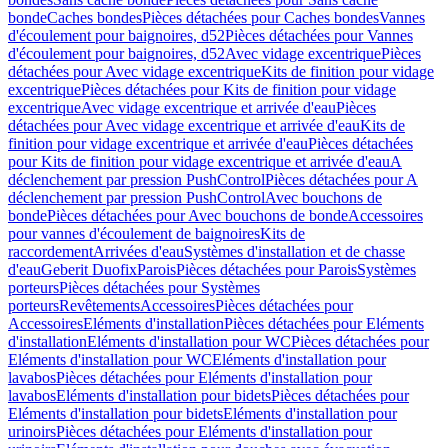
bonde
Caches bondes
Pièces détachées pour Caches bondes
Vannes
d'écoulement pour baignoires, d52
Pièces détachées pour Vannes
d'écoulement pour baignoires, d52
Avec vidage excentrique
Pièces
détachées pour Avec vidage excentrique
Kits de finition pour vidage
excentrique
Pièces détachées pour Kits de finition pour vidage
excentrique
Avec vidage excentrique et arrivée d'eau
Pièces
détachées pour Avec vidage excentrique et arrivée d'eau
Kits de
finition pour vidage excentrique et arrivée d'eau
Pièces détachées
pour Kits de finition pour vidage excentrique et arrivée d'eau
A
déclenchement par pression PushControl
Pièces détachées pour A
déclenchement par pression PushControl
Avec bouchons de
bonde
Pièces détachées pour Avec bouchons de bonde
Accessoires
pour vannes d'écoulement de baignoires
Kits de
raccordement
Arrivées d'eau
Systèmes d'installation et de chasse
d'eau
Geberit Duofix
Parois
Pièces détachées pour Parois
Systèmes
porteurs
Pièces détachées pour Systèmes
porteurs
Revêtements
Accessoires
Pièces détachées pour
Accessoires
Eléments d'installation
Pièces détachées pour Eléments
d'installation
Eléments d'installation pour WC
Pièces détachées pour
Eléments d'installation pour WC
Eléments d'installation pour
lavabos
Pièces détachées pour Eléments d'installation pour
lavabos
Eléments d'installation pour bidets
Pièces détachées pour
Eléments d'installation pour bidets
Eléments d'installation pour
urinoirs
Pièces détachées pour Eléments d'installation pour