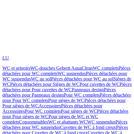
LU
WC et urinoirs
WC-douches Geberit AquaClean
WC complets
Pièces
détachées pour WC complets
WC suspendus
Pièces détachées pour
WC suspendus
WC au sol
Pièces détachées pour WC au sol
Sièges de
WC
Pièces détachées pour Sièges de WC
Pour cuvettes de WC
Pièces
détachées pour Pour cuvettes de WC
Panneaux design
Pièces
détachées pour Panneaux design
Pour WC complets
Pièces détachées
pour Pour WC complets
Pour sièges de WC
Pièces détachées pour
Pour sièges de WC
Accessoires
Pièces détachées pour
Accessoires
Pour WC complets
Pour sièges de WC
Pièces détachées
pour Pour sièges de WC
Pour sièges de WC et WC
complets
Consommables
WC et abattants WC
WC suspendus
Pièces
détachées pour WC suspendus
Cuvettes de WC à fond creux
Pièces
détachées pour Cuvettes de WC à fond creux
Cuvettes de WC à