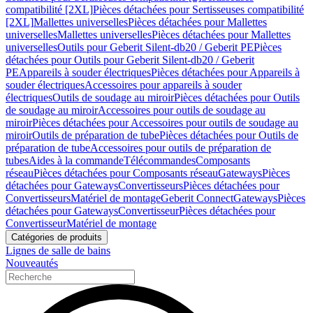
compatibilité [2XL]
Pièces détachées pour Sertisseuses compatibilité
[2XL]
Mallettes universelles
Pièces détachées pour Mallettes
universelles
Mallettes universelles
Pièces détachées pour Mallettes
universelles
Outils pour Geberit Silent-db20 / Geberit PE
Pièces
détachées pour Outils pour Geberit Silent-db20 / Geberit
PE
Appareils à souder électriques
Pièces détachées pour Appareils à
souder électriques
Accessoires pour appareils à souder
électriques
Outils de soudage au miroir
Pièces détachées pour Outils
de soudage au miroir
Accessoires pour outils de soudage au
miroir
Pièces détachées pour Accessoires pour outils de soudage au
miroir
Outils de préparation de tube
Pièces détachées pour Outils de
préparation de tube
Accessoires pour outils de préparation de
tubes
Aides à la commande
Télécommandes
Composants
réseau
Pièces détachées pour Composants réseau
Gateways
Pièces
détachées pour Gateways
Convertisseurs
Pièces détachées pour
Convertisseurs
Matériel de montage
Geberit Connect
Gateways
Pièces
détachées pour Gateways
Convertisseur
Pièces détachées pour
Convertisseur
Matériel de montage
Catégories de produits
Lignes de salle de bains
Nouveautés