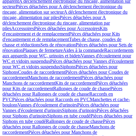
apparent
A déclenchement électronique du rinçage, alimentation sur
secteur
Pièces détachées pour A déclenchement électronique du
rinçage, alimentation sur secteur
A déclenchement électronique du
rinçage, alimentation par piles
Pièces détachées pour A
déclenchement électronique du rinçage, alimentation par
piles
Accessoires
Pièces détachées pour Accessoires
Kits
d'encastrement et de remplacement
Pièces détachées pour Kits
d'encastrement et de remplacement
Tubes de chasse, coudes de
chasse et réductions
Sets de rénovation
Pièces détachées pour Sets de
rénovation
Plaques de fermeture
Aides à la commande
Raccordements
aux appareils pour WC, urinoirs et bidets
Vannes d'écoulement pour
WC et vidoirs suspendus
Pièces détachées pour Vannes d'écoulement
pour WC et vidoirs suspendus
Siphons
Pièces détachées pour
Siphons
Coudes de raccordement
Pièces détachées pour Coudes de
raccordement
Manchons de raccordement
Pièces détachées pour
Manchons de raccordement
Kits de raccordement
Pièces détachées
pour Kits de raccordement
Rallonges de coude de chasse
Pièces
détachées pour Rallonges de coude de chasse
Raccords en
PVC
Pièces détachées pour Raccords en PVC
Manchettes et cache-
boulons
Vannes d'écoulement d'urinoirs
Pièces détachées pour
Vannes d'écoulement d'urinoirs
Siphons d'urinoirs
Pièces détachées
pour Siphons d'urinoirs
Siphons en tube coudé
Pièces détachées pour
Siphons en tube coudé
Rallonges de coude de chasse
Pièces
détachées pour Rallonges de coude de chasse
Manchons de
raccordement
Pièces détachées pour Manchons de