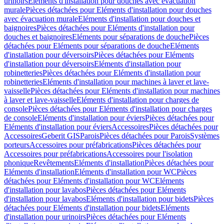
urinoirs
Eléments d'installation pour douches avec évacuation
murale
Pièces détachées pour Eléments d'installation pour douches
avec évacuation murale
Eléments d'installation pour douches et
baignoires
Pièces détachées pour Eléments d'installation pour
douches et baignoires
Eléments pour séparations de douche
Pièces
détachées pour Eléments pour séparations de douche
Eléments
d'installation pour déversoirs
Pièces détachées pour Eléments
d'installation pour déversoirs
Eléments d'installation pour
robinetteries
Pièces détachées pour Eléments d'installation pour
robinetteries
Eléments d'installation pour machines à laver et lave-
vaisselle
Pièces détachées pour Eléments d'installation pour machines
à laver et lave-vaisselle
Eléments d'installation pour charges de
console
Pièces détachées pour Eléments d'installation pour charges
de console
Eléments d'installation pour éviers
Pièces détachées pour
Eléments d'installation pour éviers
Accessoires
Pièces détachées pour
Accessoires
Geberit GIS
Parois
Pièces détachées pour Parois
Systèmes
porteurs
Accessoires pour préfabrications
Pièces détachées pour
Accessoires pour préfabrications
Accessoires pour l'isolation
phonique
Revêtements
Eléments d'installation
Pièces détachées pour
Eléments d'installation
Eléments d'installation pour WC
Pièces
détachées pour Eléments d'installation pour WC
Eléments
d'installation pour lavabos
Pièces détachées pour Eléments
d'installation pour lavabos
Eléments d'installation pour bidets
Pièces
détachées pour Eléments d'installation pour bidets
Eléments
d'installation pour urinoirs
Pièces détachées pour Eléments