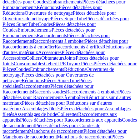
détachées pour Coudes
Embranchements
Pièces détachées pour
Embranchements
Réductions
Pièces détachées pour
Réductions
Ouvertures de nettoyage
Pièces détachées pour
Ouvertures de nettoyage
Pièces SuperTube
Pièces détachées pour
Pièces SuperTube
Coudes
Pièces détachées pour
Coudes
Embranchements
Pièces détachées pour
Embranchements
Raccordements
Pièces détachées pour
Raccordements
Raccordements à emboîter
Pièces détachées pour
Raccordements à emboîter
Raccordements à griffes
Réductions sur
d'autres matériaux
Accessoires
Pièces détachées pour
Accessoires
Colliers
Obturateurs
Joints
Pièces détachées pour
Joints
Consommables
Geberit PE
Tuyaux
Pièces
Pièces détachées pour
Pièces
Coudes
Embranchements
Réductions
Ouvertures de
nettoyage
Pièces détachées pour Ouvertures de
nettoyage
Réductions
Pièces SuperTube
Pièces
spéciales
Raccordements
Pièces détachées pour
Raccordements
Raccords soudés
Raccordements à emboîter
Pièces
détachées pour Raccordements à emboîter
Réductions sur d'autres
matériaux
Pièces détachées pour Réductions sur d'autres
matériaux
Assemblages filetés
Pièces détachées pour Assemblages
filetés
Assemblages de bride
Collerettes
Raccordements aux
appareils
Pièces détachées pour Raccordements aux appareils
Coudes
de raccordement
Pièces détachées pour Coudes de
raccordement
Manchons de raccordement
Pièces détachées pour
Manchons de raccordement
Manchons de raccordement
Pièces