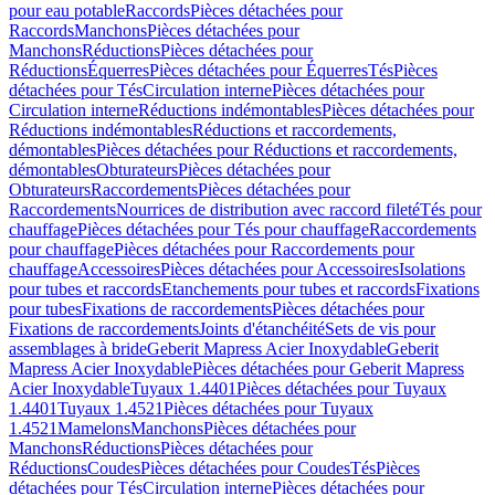
pour eau potable
Raccords
Pièces détachées pour
Raccords
Manchons
Pièces détachées pour
Manchons
Réductions
Pièces détachées pour
Réductions
Équerres
Pièces détachées pour Équerres
Tés
Pièces
détachées pour Tés
Circulation interne
Pièces détachées pour
Circulation interne
Réductions indémontables
Pièces détachées pour
Réductions indémontables
Réductions et raccordements,
démontables
Pièces détachées pour Réductions et raccordements,
démontables
Obturateurs
Pièces détachées pour
Obturateurs
Raccordements
Pièces détachées pour
Raccordements
Nourrices de distribution avec raccord fileté
Tés pour
chauffage
Pièces détachées pour Tés pour chauffage
Raccordements
pour chauffage
Pièces détachées pour Raccordements pour
chauffage
Accessoires
Pièces détachées pour Accessoires
Isolations
pour tubes et raccords
Etanchements pour tubes et raccords
Fixations
pour tubes
Fixations de raccordements
Pièces détachées pour
Fixations de raccordements
Joints d'étanchéité
Sets de vis pour
assemblages à bride
Geberit Mapress Acier Inoxydable
Geberit
Mapress Acier Inoxydable
Pièces détachées pour Geberit Mapress
Acier Inoxydable
Tuyaux 1.4401
Pièces détachées pour Tuyaux
1.4401
Tuyaux 1.4521
Pièces détachées pour Tuyaux
1.4521
Mamelons
Manchons
Pièces détachées pour
Manchons
Réductions
Pièces détachées pour
Réductions
Coudes
Pièces détachées pour Coudes
Tés
Pièces
détachées pour Tés
Circulation interne
Pièces détachées pour