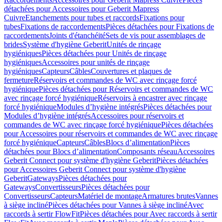
détachées pour Accessoires pour Geberit Mapress
Cuivre
Etanchements pour tubes et raccords
Fixations pour
tubes
Fixations de raccordements
Pièces détachées pour Fixations de
raccordements
Joints d'étanchéité
Sets de vis pour assemblages de
brides
Système d'hygiène Geberit
Unités de rinçage
hygiéniques
Pièces détachées pour Unités de rinçage
hygiéniques
Accessoires pour unités de rinçage
hygiéniques
Capteurs
Câbles
Couvertures et plaques de
fermeture
Réservoirs et commandes de WC avec rinçage forcé
hygiénique
Pièces détachées pour Réservoirs et commandes de WC
avec rinçage forcé hygiénique
Réservoirs à encastrer avec rinçage
forcé hygiénique
Modules d’hygiène intégrés
Pièces détachées pour
Modules d’hygiène intégrés
Accessoires pour réservoirs et
commandes de WC avec rinçage forcé hygiénique
Pièces détachées
pour Accessoires pour réservoirs et commandes de WC avec rinçage
forcé hygiénique
Capteurs
Câbles
Blocs d’alimentation
Pièces
détachées pour Blocs d’alimentation
Composants réseau
Accessoires
Geberit Connect pour système d'hygiène Geberit
Pièces détachées
pour Accessoires Geberit Connect pour système d'hygiène
Geberit
Gateways
Pièces détachées pour
Gateways
Convertisseurs
Pièces détachées pour
Convertisseurs
Capteurs
Matériel de montage
Armatures brutes
Vannes
à siège incliné
Pièces détachées pour Vannes à siège incliné
Avec
raccords à sertir FlowFit
Pièces détachées pour Avec raccords à sertir