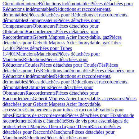
Circulation interne
Réductions indémontables
Pièces détachées pour
Réductions indémontables
Réductions et raccordements,
démontables
Pièces détachées pour Réductions et raccordements,
démontables
Compensateurs
Pièces détachées pour
Compensateurs
Obturateurs
Pièces détachées pour
Obturateurs
Raccordements
Pièces détachées pour
Raccordements
Geberit Mapress Acier Inoxydable, gaz
Pièces
détachées pour Geberit Mapress Acier Inoxydable, gaz
Tubes
1.4401
Pièces détachées pour Tubes
1.4401
Mamelons
Manchons
Pièces détachées pour
Manchons
Réductions
Pièces détachées pour
Réductions
Coudes
Pièces détachées pour Coudes
Tés
Pièces
détachées pour Tés
Réductions indémontables
Pièces détachées pour
Réductions indémontables
Réductions et raccordements,
démontables
Pièces détachées pour Réductions et raccordements,
démontables
Obturateurs
Pièces détachées pour
Obturateurs
Raccordements
Pièces détachées pour
Raccordements
Geberit Mapress Acier Inoxydable, accessoires
Pièces
détachées pour Geberit Mapress Acier Inoxydable,
accessoires
Etanchements pour tubes et raccords
Fixations pour
tubes
Fixations de raccordements
Pièces détachées pour Fixations de
raccordements
Joints d'étanchéité
Sets de vis pour assemblages de
brides
Geberit Mapress Therm
Tuyaux Therm
Raccords
Pièces
détachées pour Raccords
Manchons
Pièces détachées pour
Manchons
Réductions
Pièces détachées pour