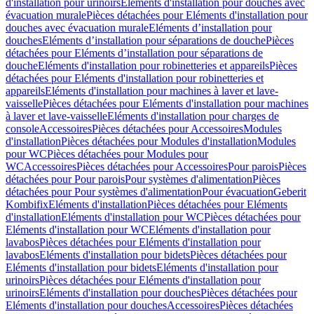
d'installation pour urinoirs
Eléments d'installation pour douches avec
évacuation murale
Pièces détachées pour Eléments d'installation pour
douches avec évacuation murale
Eléments d’installation pour
douches
Eléments d’installation pour séparations de douche
Pièces
détachées pour Eléments d’installation pour séparations de
douche
Eléments d'installation pour robinetteries et appareils
Pièces
détachées pour Eléments d'installation pour robinetteries et
appareils
Eléments d'installation pour machines à laver et lave-
vaisselle
Pièces détachées pour Eléments d'installation pour machines
à laver et lave-vaisselle
Eléments d'installation pour charges de
console
Accessoires
Pièces détachées pour Accessoires
Modules
d'installation
Pièces détachées pour Modules d'installation
Modules
pour WC
Pièces détachées pour Modules pour
WC
Accessoires
Pièces détachées pour Accessoires
Pour parois
Pièces
détachées pour Pour parois
Pour systèmes d'alimentation
Pièces
détachées pour Pour systèmes d'alimentation
Pour évacuation
Geberit
Kombifix
Eléments d'installation
Pièces détachées pour Eléments
d'installation
Eléments d'installation pour WC
Pièces détachées pour
Eléments d'installation pour WC
Eléments d'installation pour
lavabos
Pièces détachées pour Eléments d'installation pour
lavabos
Eléments d'installation pour bidets
Pièces détachées pour
Eléments d'installation pour bidets
Eléments d'installation pour
urinoirs
Pièces détachées pour Eléments d'installation pour
urinoirs
Eléments d'installation pour douches
Pièces détachées pour
Eléments d'installation pour douches
Accessoires
Pièces détachées