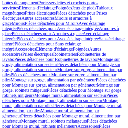
boîtes de rangement
Porte-serviettes et crochets porte-
serviettes
Eléments d'éclairage
Poignées
Jeux de pieds
Tableaux
magnétiques
Prises électriques
Pièces détachées pour Prises
électriques
Autres accessoires
Miroirs et armoires à
glace
Miroirs
Pièces détachées pour Miroirs
Avec éclairage
intégrée
Pièces détachées pour Avec éclairage intégrée
Armoires à
glace
Pièces détachées pour Armoires à glace
Avec éclairage
intégrée
Pièces détachées pour Avec éclairage intégrée
Sans éclairage
intégré
Pièces détachées pour Sans éclairage
intégré
Accessoires
Eléments d'éclairage
Poignées
Autres
accessoires
Prises électriques
Robinetteries
Robinetteries de
lavabo
Pièces détachées pour Robinetteries de lavabo
Montage sur
gorge, alimentation sur secteur
Pièces détachées pour Montage sur
gorge, alimentation sur secteur
Montage sur gorge, alimentation par
piles
Pièces détachées pour Montage sur gorge, alimentation par
piles
Montage sur gorge, alimentation par générateur
Pièces détachées
pour Montage sur gorge, alimentation par générateur
Montage sur
gorge, robinets mitigeurs
Pièces détachées pour Montage sur gorge,
robinets mitigeurs
Montage mural, alimentation sur secteur
Pièces
détachées pour Montage mural, alimentation sur secteur
Montage
mural, alimentation par piles
Pièces détachées pour Montage mural,
alimentation par piles
Montage mural, alimentation par
générateur
Pièces détachées pour Montage mural, alimentation par
générateur
Montage mural, robinets mélangeurs
Pièces détachées
pour Montage mural, robinets mélangeurs
Accessoires
Pièces