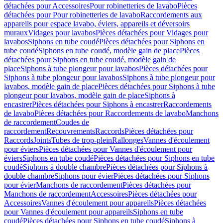
détachées pour Accessoires
Pour robinetteries de lavabo
Pièces
détachées pour Pour robinetteries de lavabo
Raccordements aux
appareils pour espace lavabo, éviers, appareils et déversoirs
muraux
Vidages pour lavabos
Pièces détachées pour Vidages pour
lavabos
Siphons en tube coudé
Pièces détachées pour Siphons en
tube coudé
Siphons en tube coudé, modèle gain de place
Pièces
détachées pour Siphons en tube coudé, modèle gain de
place
Siphons à tube plongeur pour lavabos
Pièces détachées pour
Siphons à tube plongeur pour lavabos
Siphons à tube plongeur pour
lavabos, modèle gain de place
Pièces détachées pour Siphons à tube
plongeur pour lavabos, modèle gain de place
Siphons à
encastrer
Pièces détachées pour Siphons à encastrer
Raccordements
de lavabo
Pièces détachées pour Raccordements de lavabo
Manchons
de raccordement
Coudes de
raccordement
Recouvrements
Raccords
Pièces détachées pour
Raccords
Joints
Tubes de trop-plein
Rallonges
Vannes d'écoulement
pour éviers
Pièces détachées pour Vannes d'écoulement pour
éviers
Siphons en tube coudé
Pièces détachées pour Siphons en tube
coudé
Siphons à double chambre
Pièces détachées pour Siphons à
double chambre
Siphons pour évier
Pièces détachées pour Siphons
pour évier
Manchons de raccordement
Pièces détachées pour
Manchons de raccordement
Accessoires
Pièces détachées pour
Accessoires
Vannes d'écoulement pour appareils
Pièces détachées
pour Vannes d'écoulement pour appareils
Siphons en tube
coudé
Pièces détachées pour Siphons en tube coudé
Siphons à