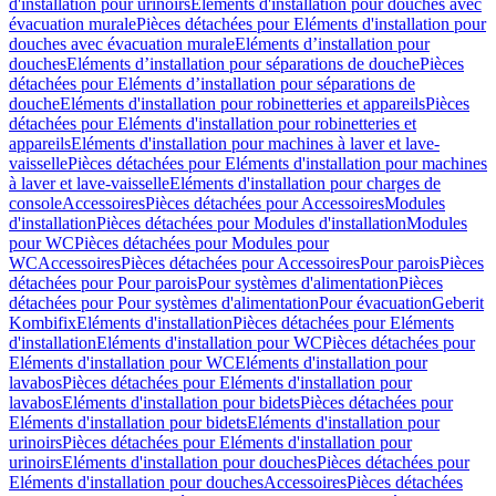
d'installation pour urinoirs
Eléments d'installation pour douches avec
évacuation murale
Pièces détachées pour Eléments d'installation pour
douches avec évacuation murale
Eléments d’installation pour
douches
Eléments d’installation pour séparations de douche
Pièces
détachées pour Eléments d’installation pour séparations de
douche
Eléments d'installation pour robinetteries et appareils
Pièces
détachées pour Eléments d'installation pour robinetteries et
appareils
Eléments d'installation pour machines à laver et lave-
vaisselle
Pièces détachées pour Eléments d'installation pour machines
à laver et lave-vaisselle
Eléments d'installation pour charges de
console
Accessoires
Pièces détachées pour Accessoires
Modules
d'installation
Pièces détachées pour Modules d'installation
Modules
pour WC
Pièces détachées pour Modules pour
WC
Accessoires
Pièces détachées pour Accessoires
Pour parois
Pièces
détachées pour Pour parois
Pour systèmes d'alimentation
Pièces
détachées pour Pour systèmes d'alimentation
Pour évacuation
Geberit
Kombifix
Eléments d'installation
Pièces détachées pour Eléments
d'installation
Eléments d'installation pour WC
Pièces détachées pour
Eléments d'installation pour WC
Eléments d'installation pour
lavabos
Pièces détachées pour Eléments d'installation pour
lavabos
Eléments d'installation pour bidets
Pièces détachées pour
Eléments d'installation pour bidets
Eléments d'installation pour
urinoirs
Pièces détachées pour Eléments d'installation pour
urinoirs
Eléments d'installation pour douches
Pièces détachées pour
Eléments d'installation pour douches
Accessoires
Pièces détachées