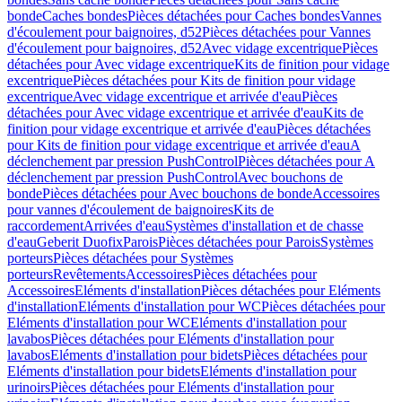
bonde
Caches bondes
Pièces détachées pour Caches bondes
Vannes
d'écoulement pour baignoires, d52
Pièces détachées pour Vannes
d'écoulement pour baignoires, d52
Avec vidage excentrique
Pièces
détachées pour Avec vidage excentrique
Kits de finition pour vidage
excentrique
Pièces détachées pour Kits de finition pour vidage
excentrique
Avec vidage excentrique et arrivée d'eau
Pièces
détachées pour Avec vidage excentrique et arrivée d'eau
Kits de
finition pour vidage excentrique et arrivée d'eau
Pièces détachées
pour Kits de finition pour vidage excentrique et arrivée d'eau
A
déclenchement par pression PushControl
Pièces détachées pour A
déclenchement par pression PushControl
Avec bouchons de
bonde
Pièces détachées pour Avec bouchons de bonde
Accessoires
pour vannes d'écoulement de baignoires
Kits de
raccordement
Arrivées d'eau
Systèmes d'installation et de chasse
d'eau
Geberit Duofix
Parois
Pièces détachées pour Parois
Systèmes
porteurs
Pièces détachées pour Systèmes
porteurs
Revêtements
Accessoires
Pièces détachées pour
Accessoires
Eléments d'installation
Pièces détachées pour Eléments
d'installation
Eléments d'installation pour WC
Pièces détachées pour
Eléments d'installation pour WC
Eléments d'installation pour
lavabos
Pièces détachées pour Eléments d'installation pour
lavabos
Eléments d'installation pour bidets
Pièces détachées pour
Eléments d'installation pour bidets
Eléments d'installation pour
urinoirs
Pièces détachées pour Eléments d'installation pour