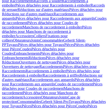
pour Raccordements
Raccords à souder
Raccordements à
emboîter
Pièces détachées pour Raccordements à emboîter
Raccords
de serrage
Réductions sur d'autres matériaux
Pièces détachées pour
Réductions sur d'autres matériaux
Raccordements aux
appareils
Pièces détachées pour Raccordements aux appareils
Coudes
de raccordement
Pièces détachées pour Coudes de
raccordement
Manchons de raccordement à emboîter
Pièces
détachées pour Manchons de raccordement à
emboîter
Accessoires
Colliers
Fixations pour
colliers
Obturateurs
Joints
Consommables
Geberit Silent-
PP
Tuyaux
Pièces détachées pour Tuyaux
Pièces
Pièces détachées
pour Pièces
Coudes
Pièces détachées pour
Coudes
Embranchements
Pièces détachées pour
Embranchements
Réductions
Pièces détachées pour
Réductions
Ouvertures de nettoyage
Pièces détachées pour
Ouvertures de nettoyage
Raccordements
Pièces détachées pour
Raccordements
Raccordements à emboîter
Pièces détachées pour
Raccordements à emboîter
Raccordements à griffes
Réductions sur
d'autres matériaux
Raccordements aux appareils
Pièces détachées
pour Raccordements aux appareils
Coudes de raccordement
Pièces
détachées pour Coudes de raccordement
Manchons de
raccordement
Pièces détachées pour Manchons de
raccordement
Accessoires
Obturateurs
Joints
Cape de
protection
Consommables
Geberit Silent-Pro
Tuyaux
Pièces détachées
pour Tuyaux
Pièces
Pièces détachées pour Pièces
Coudes
Pièces