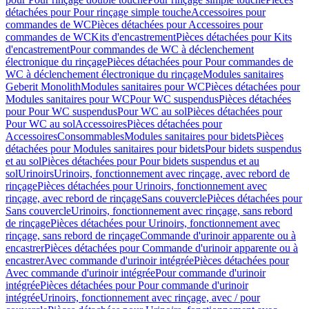
détachées pour Pour rinçage simple touche
Accessoires pour
commandes de WC
Pièces détachées pour Accessoires pour
commandes de WC
Kits d'encastrement
Pièces détachées pour Kits
d'encastrement
Pour commandes de WC à déclenchement
électronique du rinçage
Pièces détachées pour Pour commandes de
WC à déclenchement électronique du rinçage
Modules sanitaires
Geberit Monolith
Modules sanitaires pour WC
Pièces détachées pour
Modules sanitaires pour WC
Pour WC suspendus
Pièces détachées
pour Pour WC suspendus
Pour WC au sol
Pièces détachées pour
Pour WC au sol
Accessoires
Pièces détachées pour
Accessoires
Consommables
Modules sanitaires pour bidets
Pièces
détachées pour Modules sanitaires pour bidets
Pour bidets suspendus
et au sol
Pièces détachées pour Pour bidets suspendus et au
sol
Urinoirs
Urinoirs, fonctionnement avec rinçage, avec rebord de
rinçage
Pièces détachées pour Urinoirs, fonctionnement avec
rinçage, avec rebord de rinçage
Sans couvercle
Pièces détachées pour
Sans couvercle
Urinoirs, fonctionnement avec rinçage, sans rebord
de rinçage
Pièces détachées pour Urinoirs, fonctionnement avec
rinçage, sans rebord de rinçage
Commande d'urinoir apparente ou à
encastrer
Pièces détachées pour Commande d'urinoir apparente ou à
encastrer
Avec commande d'urinoir intégrée
Pièces détachées pour
Avec commande d'urinoir intégrée
Pour commande d'urinoir
intégrée
Pièces détachées pour Pour commande d'urinoir
intégrée
Urinoirs, fonctionnement avec rinçage, avec / pour