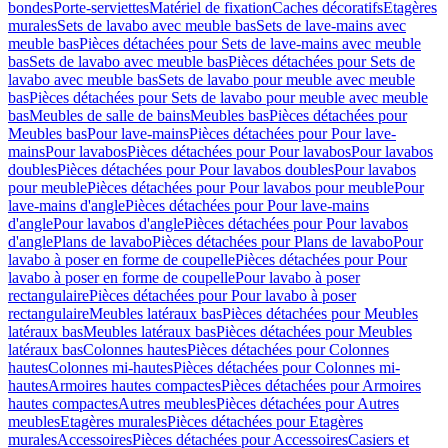
bondes
Porte-serviettes
Matériel de fixation
Caches décoratifs
Etagères
murales
Sets de lavabo avec meuble bas
Sets de lave-mains avec
meuble bas
Pièces détachées pour Sets de lave-mains avec meuble
bas
Sets de lavabo avec meuble bas
Pièces détachées pour Sets de
lavabo avec meuble bas
Sets de lavabo pour meuble avec meuble
bas
Pièces détachées pour Sets de lavabo pour meuble avec meuble
bas
Meubles de salle de bains
Meubles bas
Pièces détachées pour
Meubles bas
Pour lave-mains
Pièces détachées pour Pour lave-
mains
Pour lavabos
Pièces détachées pour Pour lavabos
Pour lavabos
doubles
Pièces détachées pour Pour lavabos doubles
Pour lavabos
pour meuble
Pièces détachées pour Pour lavabos pour meuble
Pour
lave-mains d'angle
Pièces détachées pour Pour lave-mains
d'angle
Pour lavabos d'angle
Pièces détachées pour Pour lavabos
d'angle
Plans de lavabo
Pièces détachées pour Plans de lavabo
Pour
lavabo à poser en forme de coupelle
Pièces détachées pour Pour
lavabo à poser en forme de coupelle
Pour lavabo à poser
rectangulaire
Pièces détachées pour Pour lavabo à poser
rectangulaire
Meubles latéraux bas
Pièces détachées pour Meubles
latéraux bas
Meubles latéraux bas
Pièces détachées pour Meubles
latéraux bas
Colonnes hautes
Pièces détachées pour Colonnes
hautes
Colonnes mi-hautes
Pièces détachées pour Colonnes mi-
hautes
Armoires hautes compactes
Pièces détachées pour Armoires
hautes compactes
Autres meubles
Pièces détachées pour Autres
meubles
Etagères murales
Pièces détachées pour Etagères
murales
Accessoires
Pièces détachées pour Accessoires
Casiers et