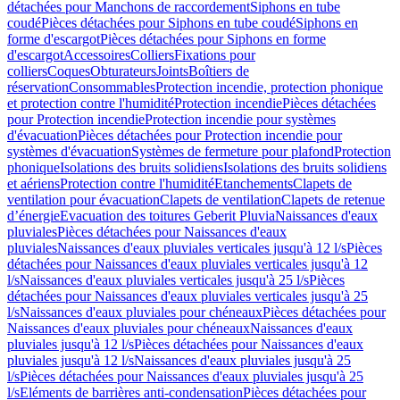
détachées pour Manchons de raccordement
Siphons en tube
coudé
Pièces détachées pour Siphons en tube coudé
Siphons en
forme d'escargot
Pièces détachées pour Siphons en forme
d'escargot
Accessoires
Colliers
Fixations pour
colliers
Coques
Obturateurs
Joints
Boîtiers de
réservation
Consommables
Protection incendie, protection phonique
et protection contre l'humidité
Protection incendie
Pièces détachées
pour Protection incendie
Protection incendie pour systèmes
d'évacuation
Pièces détachées pour Protection incendie pour
systèmes d'évacuation
Systèmes de fermeture pour plafond
Protection
phonique
Isolations des bruits solidiens
Isolations des bruits solidiens
et aériens
Protection contre l'humidité
Etanchements
Clapets de
ventilation pour évacuation
Clapets de ventilation
Clapets de retenue
d’énergie
Evacuation des toitures Geberit Pluvia
Naissances d'eaux
pluviales
Pièces détachées pour Naissances d'eaux
pluviales
Naissances d'eaux pluviales verticales jusqu'à 12 l/s
Pièces
détachées pour Naissances d'eaux pluviales verticales jusqu'à 12
l/s
Naissances d'eaux pluviales verticales jusqu'à 25 l/s
Pièces
détachées pour Naissances d'eaux pluviales verticales jusqu'à 25
l/s
Naissances d'eaux pluviales pour chéneaux
Pièces détachées pour
Naissances d'eaux pluviales pour chéneaux
Naissances d'eaux
pluviales jusqu'à 12 l/s
Pièces détachées pour Naissances d'eaux
pluviales jusqu'à 12 l/s
Naissances d'eaux pluviales jusqu'à 25
l/s
Pièces détachées pour Naissances d'eaux pluviales jusqu'à 25
l/s
Eléments de barrières anti-condensation
Pièces détachées pour