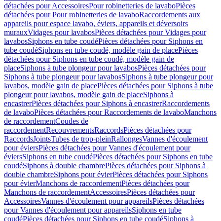
détachées pour Accessoires
Pour robinetteries de lavabo
Pièces
détachées pour Pour robinetteries de lavabo
Raccordements aux
appareils pour espace lavabo, éviers, appareils et déversoirs
muraux
Vidages pour lavabos
Pièces détachées pour Vidages pour
lavabos
Siphons en tube coudé
Pièces détachées pour Siphons en
tube coudé
Siphons en tube coudé, modèle gain de place
Pièces
détachées pour Siphons en tube coudé, modèle gain de
place
Siphons à tube plongeur pour lavabos
Pièces détachées pour
Siphons à tube plongeur pour lavabos
Siphons à tube plongeur pour
lavabos, modèle gain de place
Pièces détachées pour Siphons à tube
plongeur pour lavabos, modèle gain de place
Siphons à
encastrer
Pièces détachées pour Siphons à encastrer
Raccordements
de lavabo
Pièces détachées pour Raccordements de lavabo
Manchons
de raccordement
Coudes de
raccordement
Recouvrements
Raccords
Pièces détachées pour
Raccords
Joints
Tubes de trop-plein
Rallonges
Vannes d'écoulement
pour éviers
Pièces détachées pour Vannes d'écoulement pour
éviers
Siphons en tube coudé
Pièces détachées pour Siphons en tube
coudé
Siphons à double chambre
Pièces détachées pour Siphons à
double chambre
Siphons pour évier
Pièces détachées pour Siphons
pour évier
Manchons de raccordement
Pièces détachées pour
Manchons de raccordement
Accessoires
Pièces détachées pour
Accessoires
Vannes d'écoulement pour appareils
Pièces détachées
pour Vannes d'écoulement pour appareils
Siphons en tube
coudé
Pièces détachées pour Siphons en tube coudé
Siphons à