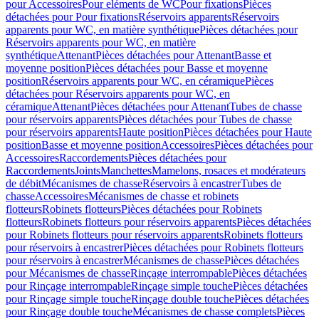
pour Accessoires
Pour eléments de WC
Pour fixations
Pièces
détachées pour Pour fixations
Réservoirs apparents
Réservoirs
apparents pour WC, en matière synthétique
Pièces détachées pour
Réservoirs apparents pour WC, en matière
synthétique
Attenant
Pièces détachées pour Attenant
Basse et
moyenne position
Pièces détachées pour Basse et moyenne
position
Réservoirs apparents pour WC, en céramique
Pièces
détachées pour Réservoirs apparents pour WC, en
céramique
Attenant
Pièces détachées pour Attenant
Tubes de chasse
pour réservoirs apparents
Pièces détachées pour Tubes de chasse
pour réservoirs apparents
Haute position
Pièces détachées pour Haute
position
Basse et moyenne position
Accessoires
Pièces détachées pour
Accessoires
Raccordements
Pièces détachées pour
Raccordements
Joints
Manchettes
Mamelons, rosaces et modérateurs
de débit
Mécanismes de chasse
Réservoirs à encastrer
Tubes de
chasse
Accessoires
Mécanismes de chasse et robinets
flotteurs
Robinets flotteurs
Pièces détachées pour Robinets
flotteurs
Robinets flotteurs pour réservoirs apparents
Pièces détachées
pour Robinets flotteurs pour réservoirs apparents
Robinets flotteurs
pour réservoirs à encastrer
Pièces détachées pour Robinets flotteurs
pour réservoirs à encastrer
Mécanismes de chasse
Pièces détachées
pour Mécanismes de chasse
Rinçage interrompable
Pièces détachées
pour Rinçage interrompable
Rinçage simple touche
Pièces détachées
pour Rinçage simple touche
Rinçage double touche
Pièces détachées
pour Rinçage double touche
Mécanismes de chasse complets
Pièces