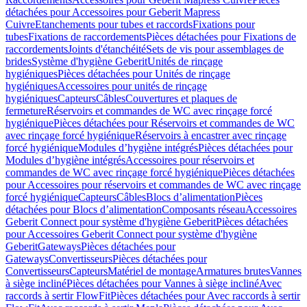
détachées pour Accessoires pour Geberit Mapress
Cuivre
Etanchements pour tubes et raccords
Fixations pour
tubes
Fixations de raccordements
Pièces détachées pour Fixations de
raccordements
Joints d'étanchéité
Sets de vis pour assemblages de
brides
Système d'hygiène Geberit
Unités de rinçage
hygiéniques
Pièces détachées pour Unités de rinçage
hygiéniques
Accessoires pour unités de rinçage
hygiéniques
Capteurs
Câbles
Couvertures et plaques de
fermeture
Réservoirs et commandes de WC avec rinçage forcé
hygiénique
Pièces détachées pour Réservoirs et commandes de WC
avec rinçage forcé hygiénique
Réservoirs à encastrer avec rinçage
forcé hygiénique
Modules d’hygiène intégrés
Pièces détachées pour
Modules d’hygiène intégrés
Accessoires pour réservoirs et
commandes de WC avec rinçage forcé hygiénique
Pièces détachées
pour Accessoires pour réservoirs et commandes de WC avec rinçage
forcé hygiénique
Capteurs
Câbles
Blocs d’alimentation
Pièces
détachées pour Blocs d’alimentation
Composants réseau
Accessoires
Geberit Connect pour système d'hygiène Geberit
Pièces détachées
pour Accessoires Geberit Connect pour système d'hygiène
Geberit
Gateways
Pièces détachées pour
Gateways
Convertisseurs
Pièces détachées pour
Convertisseurs
Capteurs
Matériel de montage
Armatures brutes
Vannes
à siège incliné
Pièces détachées pour Vannes à siège incliné
Avec
raccords à sertir FlowFit
Pièces détachées pour Avec raccords à sertir