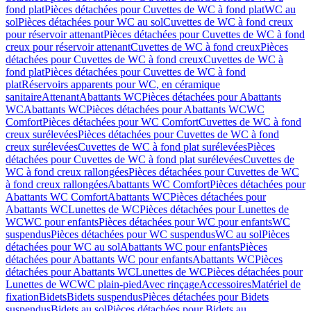
fond plat
Pièces détachées pour Cuvettes de WC à fond plat
WC au
sol
Pièces détachées pour WC au sol
Cuvettes de WC à fond creux
pour réservoir attenant
Pièces détachées pour Cuvettes de WC à fond
creux pour réservoir attenant
Cuvettes de WC à fond creux
Pièces
détachées pour Cuvettes de WC à fond creux
Cuvettes de WC à
fond plat
Pièces détachées pour Cuvettes de WC à fond
plat
Réservoirs apparents pour WC, en céramique
sanitaire
Attenant
Abattants WC
Pièces détachées pour Abattants
WC
Abattants WC
Pièces détachées pour Abattants WC
WC
Comfort
Pièces détachées pour WC Comfort
Cuvettes de WC à fond
creux surélevées
Pièces détachées pour Cuvettes de WC à fond
creux surélevées
Cuvettes de WC à fond plat surélevées
Pièces
détachées pour Cuvettes de WC à fond plat surélevées
Cuvettes de
WC à fond creux rallongées
Pièces détachées pour Cuvettes de WC
à fond creux rallongées
Abattants WC Comfort
Pièces détachées pour
Abattants WC Comfort
Abattants WC
Pièces détachées pour
Abattants WC
Lunettes de WC
Pièces détachées pour Lunettes de
WC
WC pour enfants
Pièces détachées pour WC pour enfants
WC
suspendus
Pièces détachées pour WC suspendus
WC au sol
Pièces
détachées pour WC au sol
Abattants WC pour enfants
Pièces
détachées pour Abattants WC pour enfants
Abattants WC
Pièces
détachées pour Abattants WC
Lunettes de WC
Pièces détachées pour
Lunettes de WC
WC plain-pied
Avec rinçage
Accessoires
Matériel de
fixation
Bidets
Bidets suspendus
Pièces détachées pour Bidets
suspendus
Bidets au sol
Pièces détachées pour Bidets au