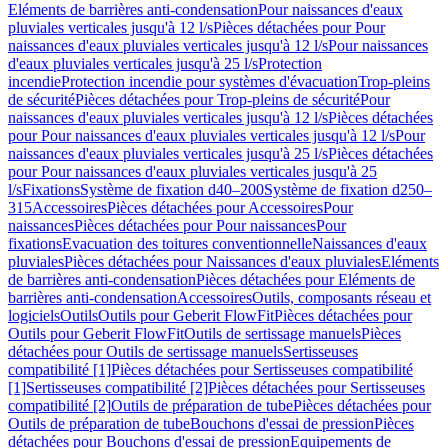
Eléments de barrières anti-condensation
Pour naissances d'eaux
pluviales verticales jusqu'à 12 l/s
Pièces détachées pour Pour
naissances d'eaux pluviales verticales jusqu'à 12 l/s
Pour naissances
d'eaux pluviales verticales jusqu'à 25 l/s
Protection
incendie
Protection incendie pour systèmes d'évacuation
Trop-pleins
de sécurité
Pièces détachées pour Trop-pleins de sécurité
Pour
naissances d'eaux pluviales verticales jusqu'à 12 l/s
Pièces détachées
pour Pour naissances d'eaux pluviales verticales jusqu'à 12 l/s
Pour
naissances d'eaux pluviales verticales jusqu'à 25 l/s
Pièces détachées
pour Pour naissances d'eaux pluviales verticales jusqu'à 25
l/s
Fixations
Système de fixation d40–200
Système de fixation d250–
315
Accessoires
Pièces détachées pour Accessoires
Pour
naissances
Pièces détachées pour Pour naissances
Pour
fixations
Evacuation des toitures conventionnelle
Naissances d'eaux
pluviales
Pièces détachées pour Naissances d'eaux pluviales
Eléments
de barrières anti-condensation
Pièces détachées pour Eléments de
barrières anti-condensation
Accessoires
Outils, composants réseau et
logiciels
Outils
Outils pour Geberit FlowFit
Pièces détachées pour
Outils pour Geberit FlowFit
Outils de sertissage manuels
Pièces
détachées pour Outils de sertissage manuels
Sertisseuses
compatibilité [1]
Pièces détachées pour Sertisseuses compatibilité
[1]
Sertisseuses compatibilité [2]
Pièces détachées pour Sertisseuses
compatibilité [2]
Outils de préparation de tube
Pièces détachées pour
Outils de préparation de tube
Bouchons d'essai de pression
Pièces
détachées pour Bouchons d'essai de pression
Equipements de