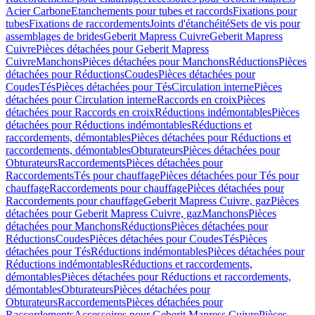
Acier Carbone
Etanchements pour tubes et raccords
Fixations pour
tubes
Fixations de raccordements
Joints d'étanchéité
Sets de vis pour
assemblages de brides
Geberit Mapress Cuivre
Geberit Mapress
Cuivre
Pièces détachées pour Geberit Mapress
Cuivre
Manchons
Pièces détachées pour Manchons
Réductions
Pièces
détachées pour Réductions
Coudes
Pièces détachées pour
Coudes
Tés
Pièces détachées pour Tés
Circulation interne
Pièces
détachées pour Circulation interne
Raccords en croix
Pièces
détachées pour Raccords en croix
Réductions indémontables
Pièces
détachées pour Réductions indémontables
Réductions et
raccordements, démontables
Pièces détachées pour Réductions et
raccordements, démontables
Obturateurs
Pièces détachées pour
Obturateurs
Raccordements
Pièces détachées pour
Raccordements
Tés pour chauffage
Pièces détachées pour Tés pour
chauffage
Raccordements pour chauffage
Pièces détachées pour
Raccordements pour chauffage
Geberit Mapress Cuivre, gaz
Pièces
détachées pour Geberit Mapress Cuivre, gaz
Manchons
Pièces
détachées pour Manchons
Réductions
Pièces détachées pour
Réductions
Coudes
Pièces détachées pour Coudes
Tés
Pièces
détachées pour Tés
Réductions indémontables
Pièces détachées pour
Réductions indémontables
Réductions et raccordements,
démontables
Pièces détachées pour Réductions et raccordements,
démontables
Obturateurs
Pièces détachées pour
Obturateurs
Raccordements
Pièces détachées pour
Raccordements
Accessoires pour Geberit Mapress Cuivre
Pièces