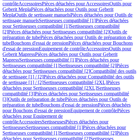
contrôle
Accessoires
Pièces détachées pour Accessoires
Outils pour
Geberit Mepla
Pièces détachées pour Outils pour Geberit
Mepla
Outils de sertissage manuels
Pièces détachées pour Outils de
sertissage manuels
Sertisseuses compatibilité [1]
Pièces détachées
pour Sertisseuses compatibilité [1]
Sertisseuses compatibilité
[2]
Pièces détachées pour Sertisseuses compatibilité [2]
Outils de
préparation de tube
Pièces détachées pour Outils de préparation de
tube
Bouchons d'essai de pression
Pièces détachées pour Bouchons
d'essai de pression
Equipement de contrôle
Accessoires
Outils pour
Geberit Mapress
Pièces détachées pour Outils pour Geberit
Mapress
Sertisseuses compatibilité [1]
Pièces détachées pour
Sertisseuses compatibilité [1]
Sertisseuses compatibilité [2]
Pièces
détachées pour Sertisseuses compatibilité [2]
Compatibilité des outils
de sertissage [1] / [2]
Pièces détachées pour Compatibilité des outils
de sertissage [1] / [2]
Sertisseuses compatibilité [2XL]
Pièces
détachées pour Sertisseuses compatibilité [2XL]
Sertisseuses
compatibilité [3]
Pièces détachées pour Sertisseuses compatibilité
[3]
Outils de préparation de tube
Pièces détachées pour Outils de
préparation de tube
Bouchons d'essai de pression
Pièces détachées
pour Bouchons d'essai de pression
Equipement de contrôle
Pièces
détachées pour Equipement de
contrôle
Accessoires
Sertisseuses
Pièces détachées pour
Sertisseuses
Sertisseuses compatibilité [1]
Pièces détachées pour
Sertisseuses compatibilité [1]
Sertisseuses compatibilité [2]
Pièces
détachées pour Sertisseuses compatibilité [2]
Sertisseuses