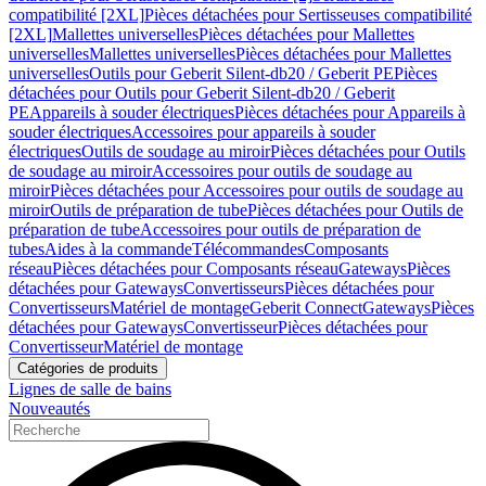
compatibilité [2XL]
Pièces détachées pour Sertisseuses compatibilité
[2XL]
Mallettes universelles
Pièces détachées pour Mallettes
universelles
Mallettes universelles
Pièces détachées pour Mallettes
universelles
Outils pour Geberit Silent-db20 / Geberit PE
Pièces
détachées pour Outils pour Geberit Silent-db20 / Geberit
PE
Appareils à souder électriques
Pièces détachées pour Appareils à
souder électriques
Accessoires pour appareils à souder
électriques
Outils de soudage au miroir
Pièces détachées pour Outils
de soudage au miroir
Accessoires pour outils de soudage au
miroir
Pièces détachées pour Accessoires pour outils de soudage au
miroir
Outils de préparation de tube
Pièces détachées pour Outils de
préparation de tube
Accessoires pour outils de préparation de
tubes
Aides à la commande
Télécommandes
Composants
réseau
Pièces détachées pour Composants réseau
Gateways
Pièces
détachées pour Gateways
Convertisseurs
Pièces détachées pour
Convertisseurs
Matériel de montage
Geberit Connect
Gateways
Pièces
détachées pour Gateways
Convertisseur
Pièces détachées pour
Convertisseur
Matériel de montage
Catégories de produits
Lignes de salle de bains
Nouveautés