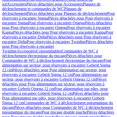
sol
Accessoires
Pièces détachées pour Accessoires
Plaques de
déclenchement et commandes de WC
Plaques de
déclenchement
Pièces détachées pour Plaques de déclenchement
Pour
réservoirs à encastrer Sigma
Pièces détachées pour Pour réservoirs à
encastrer Sigma
Pour réservoirs à encastrer Omega
Pièces détachées
pour Pour réservoirs à encastrer Omega
Pour réservoirs à encastrer
Kappa
Pièces détachées pour Pour réservoirs à encastrer Kappa
Pour
réservoirs à encastrer Delta
Pièces détachées pour Pour réservoirs à
encastrer Delta
Pour réservoirs à encastrer Twinline
Pièces détachées
pour Pour réservoirs à encastrer
Twinline
Accessoires
Consommables
Commandes de WC à
déclenchement électronique du rinçage
Pièces détachées pour
Commandes de WC à déclenchement électronique du rinçage
Pour
alimentation sur secteur, pour réservoirs à encastrer Geberit Sigma
12 cm
Pièces détachées pour Pour alimentation sur secteur, pour
réservoirs à encastrer Geberit Sigma 12 cm
Pour alimentation sur
secteur, pour réservoirs à encastrer Geberit Omega 12 cm
Pièces
détachées pour Pour alimentation sur secteur, pour réservoirs à
encastrer Geberit Omega 12 cm
Pour alimentation par piles, pour
réservoirs à encastrer Geberit Sigma 12 cm
Pièces détachées pour
Pour alimentation par piles, pour réservoirs à encastrer Geberit
Sigma 12 cm
Commandes de WC à déclenchement pneumatique du
rinçage
Pièces détachées pour Commandes de WC à déclenchement
pneumatique du rinçage
Pour rinçage double touche
Pièces détachées
pour Pour rinçage double touche
Pour rinçage simple touche
Pièces