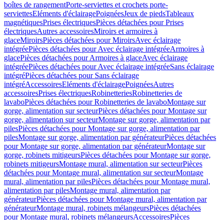
boîtes de rangement
Porte-serviettes et crochets porte-
serviettes
Eléments d'éclairage
Poignées
Jeux de pieds
Tableaux
magnétiques
Prises électriques
Pièces détachées pour Prises
électriques
Autres accessoires
Miroirs et armoires à
glace
Miroirs
Pièces détachées pour Miroirs
Avec éclairage
intégrée
Pièces détachées pour Avec éclairage intégrée
Armoires à
glace
Pièces détachées pour Armoires à glace
Avec éclairage
intégrée
Pièces détachées pour Avec éclairage intégrée
Sans éclairage
intégré
Pièces détachées pour Sans éclairage
intégré
Accessoires
Eléments d'éclairage
Poignées
Autres
accessoires
Prises électriques
Robinetteries
Robinetteries de
lavabo
Pièces détachées pour Robinetteries de lavabo
Montage sur
gorge, alimentation sur secteur
Pièces détachées pour Montage sur
gorge, alimentation sur secteur
Montage sur gorge, alimentation par
piles
Pièces détachées pour Montage sur gorge, alimentation par
piles
Montage sur gorge, alimentation par générateur
Pièces détachées
pour Montage sur gorge, alimentation par générateur
Montage sur
gorge, robinets mitigeurs
Pièces détachées pour Montage sur gorge,
robinets mitigeurs
Montage mural, alimentation sur secteur
Pièces
détachées pour Montage mural, alimentation sur secteur
Montage
mural, alimentation par piles
Pièces détachées pour Montage mural,
alimentation par piles
Montage mural, alimentation par
générateur
Pièces détachées pour Montage mural, alimentation par
générateur
Montage mural, robinets mélangeurs
Pièces détachées
pour Montage mural, robinets mélangeurs
Accessoires
Pièces