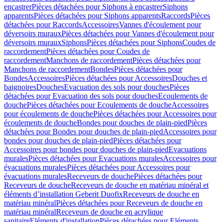
encastrer
Pièces détachées pour Siphons à encastrer
Siphons
apparents
Pièces détachées pour Siphons apparents
Raccords
Pièces
détachées pour Raccords
Accessoires
Vannes d'écoulement pour
déversoirs muraux
Pièces détachées pour Vannes d'écoulement pour
déversoirs muraux
Siphons
Pièces détachées pour Siphons
Coudes de
raccordement
Pièces détachées pour Coudes de
raccordement
Manchons de raccordement
Pièces détachées pour
Manchons de raccordement
Bondes
Pièces détachées pour
Bondes
Accessoires
Pièces détachées pour Accessoires
Douches et
baignoires
Douches
Evacuation des sols pour douches
Pièces
détachées pour Evacuation des sols pour douches
Ecoulements de
douche
Pièces détachées pour Ecoulements de douche
Accessoires
pour écoulements de douche
Pièces détachées pour Accessoires pour
écoulements de douche
Bondes pour douches de plain-pied
Pièces
détachées pour Bondes pour douches de plain-pied
Accessoires pour
bondes pour douches de plain-pied
Pièces détachées pour
Accessoires pour bondes pour douches de plain-pied
Evacuations
murales
Pièces détachées pour Evacuations murales
Accessoires pour
évacuations murales
Pièces détachées pour Accessoires pour
évacuations murales
Receveurs de douche
Pièces détachées pour
Receveurs de douche
Receveurs de douche en matériau minéral et
éléments d’installation Geberit Duofix
Receveurs de douche en
matériau minéral
Pièces détachées pour Receveurs de douche en
matériau minéral
Receveurs de douche en acrylique
sanitaire
Eléments d'installation
Pièces détachées pour Eléments