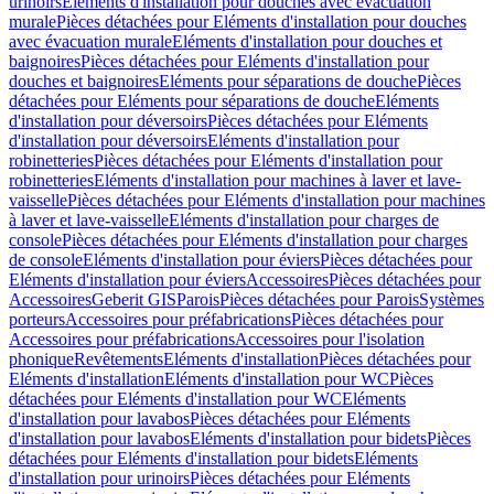
urinoirs
Eléments d'installation pour douches avec évacuation
murale
Pièces détachées pour Eléments d'installation pour douches
avec évacuation murale
Eléments d'installation pour douches et
baignoires
Pièces détachées pour Eléments d'installation pour
douches et baignoires
Eléments pour séparations de douche
Pièces
détachées pour Eléments pour séparations de douche
Eléments
d'installation pour déversoirs
Pièces détachées pour Eléments
d'installation pour déversoirs
Eléments d'installation pour
robinetteries
Pièces détachées pour Eléments d'installation pour
robinetteries
Eléments d'installation pour machines à laver et lave-
vaisselle
Pièces détachées pour Eléments d'installation pour machines
à laver et lave-vaisselle
Eléments d'installation pour charges de
console
Pièces détachées pour Eléments d'installation pour charges
de console
Eléments d'installation pour éviers
Pièces détachées pour
Eléments d'installation pour éviers
Accessoires
Pièces détachées pour
Accessoires
Geberit GIS
Parois
Pièces détachées pour Parois
Systèmes
porteurs
Accessoires pour préfabrications
Pièces détachées pour
Accessoires pour préfabrications
Accessoires pour l'isolation
phonique
Revêtements
Eléments d'installation
Pièces détachées pour
Eléments d'installation
Eléments d'installation pour WC
Pièces
détachées pour Eléments d'installation pour WC
Eléments
d'installation pour lavabos
Pièces détachées pour Eléments
d'installation pour lavabos
Eléments d'installation pour bidets
Pièces
détachées pour Eléments d'installation pour bidets
Eléments
d'installation pour urinoirs
Pièces détachées pour Eléments