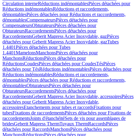
Circulation interne
Réductions indémontables
Pièces détachées pour
Réductions indémontables
Réductions et raccordements,
démontables
Pièces détachées pour Réductions et raccordements,
démontables
Compensateurs
Pièces détachées pour
Compensateurs
Obturateurs
Pièces détachées pour
Obturateurs
Raccordements
Pièces détachées pour
Raccordements
Geberit Mapress Acier Inoxydable, gaz
Pièces
détachées pour Geberit Mapress Acier Inoxydable, gaz
Tubes
1.4401
Pièces détachées pour Tubes
1.4401
Mamelons
Manchons
Pièces détachées pour
Manchons
Réductions
Pièces détachées pour
Réductions
Coudes
Pièces détachées pour Coudes
Tés
Pièces
détachées pour Tés
Réductions indémontables
Pièces détachées pour
Réductions indémontables
Réductions et raccordements,
démontables
Pièces détachées pour Réductions et raccordements,
démontables
Obturateurs
Pièces détachées pour
Obturateurs
Raccordements
Pièces détachées pour
Raccordements
Geberit Mapress Acier Inoxydable, accessoires
Pièces
détachées pour Geberit Mapress Acier Inoxydable,
accessoires
Etanchements pour tubes et raccords
Fixations pour
tubes
Fixations de raccordements
Pièces détachées pour Fixations de
raccordements
Joints d'étanchéité
Sets de vis pour assemblages de
brides
Geberit Mapress Therm
Tuyaux Therm
Raccords
Pièces
détachées pour Raccords
Manchons
Pièces détachées pour
Manchons
Réductions
Pièces détachées pour