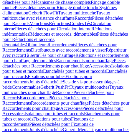
détachées pour Mécanismes de chasse complets
Rinçage double
touche
Pièces détachées pour Rinçage double touche
Systèmes
d'alimentation
Geberit FlowFit
Tuyaux multicouche
Tuyaux
multicouche avec résistance chauffante
Raccords
Pièces détachées
pour Raccords
Manchons
Réductions
Coudes
Tés
Circulation
interne
Pièces détachées pour Circulation interne
Réductions
indémontables
Réductions et raccords, démontables
Pièces détachées
pour Réductions et raccords,
démontables
Obturateurs
Raccordements
Pièces détachées pour
Raccordements
Distributeurs avec raccordement à visser
Répartiteur
avec raccord à sertir
Tés pour chauffage
Réductions et raccordements
pour chauffage, démontables
Raccordements pour chauffage
Pièces
détachées pour Raccordements pour chauffage
Accessoires
Isolations
pour tubes et raccords
Etanchéités pour tubes et raccords
Etanchéités
pour raccords
Fixations pour tubes
Fixations pour
raccordements
Joints d'étanchéité
Sets de vis pour assemblages à
bride
Consommables
Geberit PushFit
Tuyaux multicouches
Tuyaux
multicouches pour chauffage
Raccords
Pièces détachées pour
Raccords
Raccordements
Pièces détachées pour
Raccordements
Raccordements pour chauffage
Pièces détachées pour
Raccordements pour chauffage
Accessoires
Pièces détachées pour
Accessoires
Isolations pour tubes et raccords
Etanchements pour
tubes et raccords
Fixations pour tubes
Fixations de
raccordements
Pièces détachées pour Fixations de
raccordements
Joints d'étanchéité
Geberit Mepla
Tuyaux multicouches