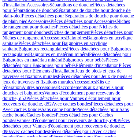
d'installation
Accessoires
Séparations de douche
Pièces détachées
pour Séparations de douche
Séparations de douche pour douche de
plain-pied
Pièces détachées pour Séparations de douche pour douche
de plain-pied
Accessoires
Pièces détachées pour Accessoires
Niches
de rangement pour douches
Pièces détachées pour Niches de
rangement pour douches
Niches de rangement
Pièces détachées pour
Niches de rangement
Accessoires
Baignoires
Baignoires en acrylique
sanitaire
Pièces détachées pour Baignoires en acrylique
sanitaire
Baignoires rectangulaires
Pièces détachées pour Baignoires
rectangulaires
Baignoires en matériau minéral
Pièces détachées pour
Baignoires en matériau minéral
Baignoires pour bébés
Pièces
détachées pour Baignoires pour bébés
Eléments d'installation
Pièces
détachées pour Eléments d'installation
Jeux de pieds et jeux de
traverses et fixations murales
Pièces détachées pour Jeux de pieds et
jeux de traverses et fixations murales
Accessoires
Kits de
réparation
Autres accessoires
Raccordements aux appareils pour
douches et baignoires
Vannes d'écoulement pour receveurs de
douche, d52
Pièces détachées pour Vannes d'écoulement pour
receveurs de douche, d52
Avec caches bondes
Pièces détachées pour
Avec caches bondes
Sans cache bonde
Pièces détachées pour Sans
cache bonde
Caches bondes
Pièces détachées pour Caches
bondes
Vannes d'écoulement pour receveurs de douche, d90
Pièces
détachées pour Vannes d'écoulement pour receveurs de douche,
d90
Avec caches bondes
Pièces détachées pour Avec caches
bondes
Sans cache bonde
Pièces détachées pour Sans cache