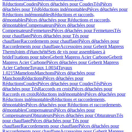
Réductions
Coudes
Pièces détachées pour Coudes
Tés
Pièces
détachées pour Tés
Réductions indémontables
Pièces détachées pour
Réductions indémontables
Réductions et raccords,
démontables
Pièces détachées pour Réductions et raccords,
démontables
Compensateurs
Pièces détachées pour
Compensateurs
Fermetures
Pièces détachées pour Fermetures
Tés
pour chauffage
Pièces détachées pour Tés pour
chauffage
Raccordements pour chauffage
Pièces détachées pour
Raccordements pour chauffage
Accessoires pour Geberit Mapress
Therm
Joints d'étanchéité
Sets de vis pour assemblages à
bride
Fixations pour tubes
Geberit Mapress Acier Carbone
Geberit
Mapress Acier Carbone
Pièces détachées pour Geberit Mapress
Acier Carbone
Tuyaux 1.0034
Tuyaux
1.0215
Mamelons
Manchons
Pièces détachées pour
Manchons
Réductions
Pièces détachées pour
Réductions
Coudes
Pièces détachées pour Coudes
Tés
Pièces
détachées pour Tés
Raccords en croix
Pièces détachées pour
Raccords en croix
Réductions indémontables
Pièces détachées pour
Réductions indémontables
Réductions et raccordements,
démontables
Pièces détachées pour Réductions et raccordements,
démontables
Compensateurs
Pièces détachées pour
Compensateurs
Obturateurs
Pièces détachées pour Obturateurs
Tés
pour chauffage
Pièces détachées pour Tés pour
chauffage
Raccordements pour chauffage
Pièces détachées pour
Raccordements pour chauffage
Accessoires pour Geberit Mapress