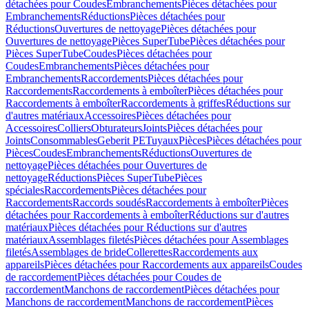
détachées pour Coudes
Embranchements
Pièces détachées pour
Embranchements
Réductions
Pièces détachées pour
Réductions
Ouvertures de nettoyage
Pièces détachées pour
Ouvertures de nettoyage
Pièces SuperTube
Pièces détachées pour
Pièces SuperTube
Coudes
Pièces détachées pour
Coudes
Embranchements
Pièces détachées pour
Embranchements
Raccordements
Pièces détachées pour
Raccordements
Raccordements à emboîter
Pièces détachées pour
Raccordements à emboîter
Raccordements à griffes
Réductions sur
d'autres matériaux
Accessoires
Pièces détachées pour
Accessoires
Colliers
Obturateurs
Joints
Pièces détachées pour
Joints
Consommables
Geberit PE
Tuyaux
Pièces
Pièces détachées pour
Pièces
Coudes
Embranchements
Réductions
Ouvertures de
nettoyage
Pièces détachées pour Ouvertures de
nettoyage
Réductions
Pièces SuperTube
Pièces
spéciales
Raccordements
Pièces détachées pour
Raccordements
Raccords soudés
Raccordements à emboîter
Pièces
détachées pour Raccordements à emboîter
Réductions sur d'autres
matériaux
Pièces détachées pour Réductions sur d'autres
matériaux
Assemblages filetés
Pièces détachées pour Assemblages
filetés
Assemblages de bride
Collerettes
Raccordements aux
appareils
Pièces détachées pour Raccordements aux appareils
Coudes
de raccordement
Pièces détachées pour Coudes de
raccordement
Manchons de raccordement
Pièces détachées pour
Manchons de raccordement
Manchons de raccordement
Pièces