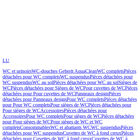
LU
WC et urinoirs
WC-douches Geberit AquaClean
WC complets
Pièces
détachées pour WC complets
WC suspendus
Pièces détachées pour
WC suspendus
WC au sol
Pièces détachées pour WC au sol
Sièges de
WC
Pièces détachées pour Sièges de WC
Pour cuvettes de WC
Pièces
détachées pour Pour cuvettes de WC
Panneaux design
Pièces
détachées pour Panneaux design
Pour WC complets
Pièces détachées
pour Pour WC complets
Pour sièges de WC
Pièces détachées pour
Pour sièges de WC
Accessoires
Pièces détachées pour
Accessoires
Pour WC complets
Pour sièges de WC
Pièces détachées
pour Pour sièges de WC
Pour sièges de WC et WC
complets
Consommables
WC et abattants WC
WC suspendus
Pièces
détachées pour WC suspendus
Cuvettes de WC à fond creux
Pièces
détachées pour Cuvettes de WC à fond creux
Cuvettes de WC à