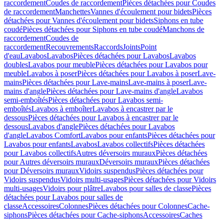
raccordement
Coudes de raccordement
Pièces détachées pour Coudes
de raccordement
Manchettes
Vannes d'écoulement pour bidets
Pièces
détachées pour Vannes d'écoulement pour bidets
Siphons en tube
coudé
Pièces détachées pour Siphons en tube coudé
Manchons de
raccordement
Coudes de
raccordement
Recouvrements
Raccords
Joints
Point
d'eau
Lavabos
Lavabos
Pièces détachées pour Lavabos
Lavabos
doubles
Lavabos pour meuble
Pièces détachées pour Lavabos pour
meuble
Lavabos à poser
Pièces détachées pour Lavabos à poser
Lave-
mains
Pièces détachées pour Lave-mains
Lave-mains à poser
Lave-
mains d'angle
Pièces détachées pour Lave-mains d'angle
Lavabos
semi-emboîtés
Pièces détachées pour Lavabos semi-
emboîtés
Lavabos à emboîter
Lavabos à encastrer par le
dessous
Pièces détachées pour Lavabos à encastrer par le
dessous
Lavabos d'angle
Pièces détachées pour Lavabos
d'angle
Lavabos Comfort
Lavabos pour enfants
Pièces détachées pour
Lavabos pour enfants
Lavabos
Lavabos collectifs
Pièces détachées
pour Lavabos collectifs
Autres déversoirs muraux
Pièces détachées
pour Autres déversoirs muraux
Déversoirs muraux
Pièces détachées
pour Déversoirs muraux
Vidoirs suspendus
Pièces détachées pour
Vidoirs suspendus
Vidoirs multi-usages
Pièces détachées pour Vidoirs
multi-usages
Vidoirs pour plâtre
Lavabos pour salles de classe
Pièces
détachées pour Lavabos pour salles de
classe
Accessoires
Colonnes
Pièces détachées pour Colonnes
Cache-
siphons
Pièces détachées pour Cache-siphons
Accessoires
Caches