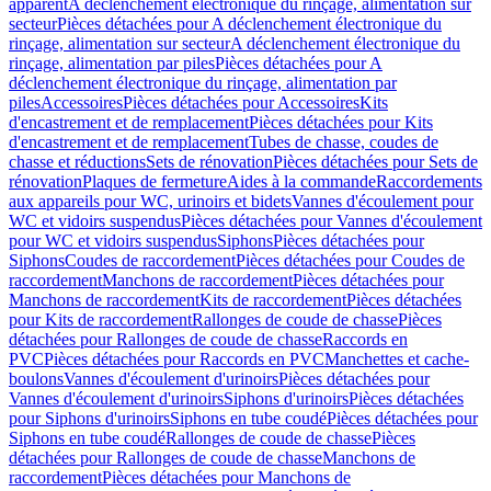
apparent
A déclenchement électronique du rinçage, alimentation sur
secteur
Pièces détachées pour A déclenchement électronique du
rinçage, alimentation sur secteur
A déclenchement électronique du
rinçage, alimentation par piles
Pièces détachées pour A
déclenchement électronique du rinçage, alimentation par
piles
Accessoires
Pièces détachées pour Accessoires
Kits
d'encastrement et de remplacement
Pièces détachées pour Kits
d'encastrement et de remplacement
Tubes de chasse, coudes de
chasse et réductions
Sets de rénovation
Pièces détachées pour Sets de
rénovation
Plaques de fermeture
Aides à la commande
Raccordements
aux appareils pour WC, urinoirs et bidets
Vannes d'écoulement pour
WC et vidoirs suspendus
Pièces détachées pour Vannes d'écoulement
pour WC et vidoirs suspendus
Siphons
Pièces détachées pour
Siphons
Coudes de raccordement
Pièces détachées pour Coudes de
raccordement
Manchons de raccordement
Pièces détachées pour
Manchons de raccordement
Kits de raccordement
Pièces détachées
pour Kits de raccordement
Rallonges de coude de chasse
Pièces
détachées pour Rallonges de coude de chasse
Raccords en
PVC
Pièces détachées pour Raccords en PVC
Manchettes et cache-
boulons
Vannes d'écoulement d'urinoirs
Pièces détachées pour
Vannes d'écoulement d'urinoirs
Siphons d'urinoirs
Pièces détachées
pour Siphons d'urinoirs
Siphons en tube coudé
Pièces détachées pour
Siphons en tube coudé
Rallonges de coude de chasse
Pièces
détachées pour Rallonges de coude de chasse
Manchons de
raccordement
Pièces détachées pour Manchons de