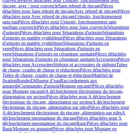
couvercle
Pièces détachées pour Urinoirs, fonctionnement avec
rinçage, avec / pour couvercle
Sans rebord de rinçage
Pièces
détachées pour Sans rebord de rinçage
Avec rebord de rinçage
Pièces
détachées pour Avec rebord de rinçage
Urinoirs, fonctionnement
sans eau
Pièces détachées pour Urinoirs, fonctionnement sans
eau
Sans couvercle
Pièces détachées pour Sans couvercle
Séparations
d'urinoirs
Pièces détachées pour Séparations d'urinoirs
Séparations
d'urinoirs en matière synthétique
Pièces détachées pour Séparations
d'urinoirs en matière synthétique
Séparations d'urinoirs en
verre
Pièces détachées pour Séparations d'urinoirs en
verre
Séparations d'urinoirs en céramique sanitaire
Pièces détachées
pour Séparations d'urinoirs en céramique sanitaire
Accessoires
Pièces
détachées pour Accessoires
Siphons et accessoires de siphons
Tubes
de chasse, coudes de chasse et réductions
Pièces détachées pour
Tubes de chasse, coudes de chasse et réductions
Matériel de
fixation
Bondes
Diffuseur d’eau
Raccordements aux
appareils
Commandes d'urinoir
Montage encastré
Pièces détachées
pour Montage encastré
A déclenchement électronique du rinçage,
alimentation sur secteur
Pièces détachées pour A déclenchement
électronique du rinçage, alimentation sur secteur
A déclenchement
électronique du rinçage, alimentation par piles
Pièces détachées pour
A déclenchement électronique du rinçage, alimentation par piles
A
déclenchement pneumatique du rinçage
Pièces détachées pour A
déclenchement pneumatique du rinçage
Basic
Pièces détachées pour
Basic
Montage en apparent
Pièces détachées pour Montage en