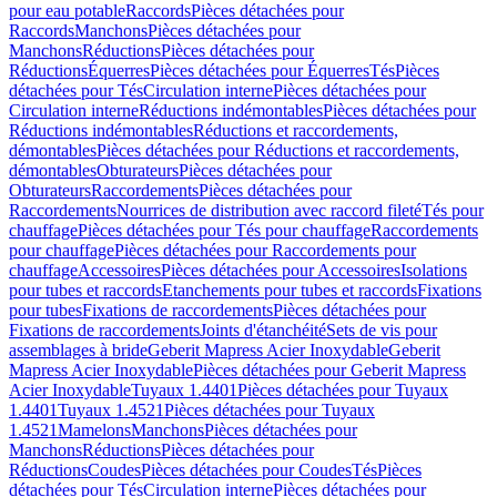
pour eau potable
Raccords
Pièces détachées pour
Raccords
Manchons
Pièces détachées pour
Manchons
Réductions
Pièces détachées pour
Réductions
Équerres
Pièces détachées pour Équerres
Tés
Pièces
détachées pour Tés
Circulation interne
Pièces détachées pour
Circulation interne
Réductions indémontables
Pièces détachées pour
Réductions indémontables
Réductions et raccordements,
démontables
Pièces détachées pour Réductions et raccordements,
démontables
Obturateurs
Pièces détachées pour
Obturateurs
Raccordements
Pièces détachées pour
Raccordements
Nourrices de distribution avec raccord fileté
Tés pour
chauffage
Pièces détachées pour Tés pour chauffage
Raccordements
pour chauffage
Pièces détachées pour Raccordements pour
chauffage
Accessoires
Pièces détachées pour Accessoires
Isolations
pour tubes et raccords
Etanchements pour tubes et raccords
Fixations
pour tubes
Fixations de raccordements
Pièces détachées pour
Fixations de raccordements
Joints d'étanchéité
Sets de vis pour
assemblages à bride
Geberit Mapress Acier Inoxydable
Geberit
Mapress Acier Inoxydable
Pièces détachées pour Geberit Mapress
Acier Inoxydable
Tuyaux 1.4401
Pièces détachées pour Tuyaux
1.4401
Tuyaux 1.4521
Pièces détachées pour Tuyaux
1.4521
Mamelons
Manchons
Pièces détachées pour
Manchons
Réductions
Pièces détachées pour
Réductions
Coudes
Pièces détachées pour Coudes
Tés
Pièces
détachées pour Tés
Circulation interne
Pièces détachées pour