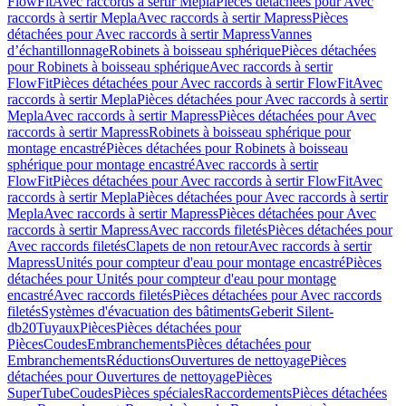
FlowFit
Avec raccords à sertir Mepla
Pièces détachées pour Avec
raccords à sertir Mepla
Avec raccords à sertir Mapress
Pièces
détachées pour Avec raccords à sertir Mapress
Vannes
d’échantillonnage
Robinets à boisseau sphérique
Pièces détachées
pour Robinets à boisseau sphérique
Avec raccords à sertir
FlowFit
Pièces détachées pour Avec raccords à sertir FlowFit
Avec
raccords à sertir Mepla
Pièces détachées pour Avec raccords à sertir
Mepla
Avec raccords à sertir Mapress
Pièces détachées pour Avec
raccords à sertir Mapress
Robinets à boisseau sphérique pour
montage encastré
Pièces détachées pour Robinets à boisseau
sphérique pour montage encastré
Avec raccords à sertir
FlowFit
Pièces détachées pour Avec raccords à sertir FlowFit
Avec
raccords à sertir Mepla
Pièces détachées pour Avec raccords à sertir
Mepla
Avec raccords à sertir Mapress
Pièces détachées pour Avec
raccords à sertir Mapress
Avec raccords filetés
Pièces détachées pour
Avec raccords filetés
Clapets de non retour
Avec raccords à sertir
Mapress
Unités pour compteur d'eau pour montage encastré
Pièces
détachées pour Unités pour compteur d'eau pour montage
encastré
Avec raccords filetés
Pièces détachées pour Avec raccords
filetés
Systèmes d'évacuation des bâtiments
Geberit Silent-
db20
Tuyaux
Pièces
Pièces détachées pour
Pièces
Coudes
Embranchements
Pièces détachées pour
Embranchements
Réductions
Ouvertures de nettoyage
Pièces
détachées pour Ouvertures de nettoyage
Pièces
SuperTube
Coudes
Pièces spéciales
Raccordements
Pièces détachées