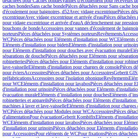
détachées pour Caches bondes
Vannes d'écoulement pour receveurs d
caches bondes
Sans cache bonde
Pièces détachées pour Sans cache bo
d'écoulement pour baignoires, d52
Avec vidage excentrique
Pièces dét
excentrique
Avec vidage excentrique et arrivée d'eau
Pièces détachées 
pour vidage excentrique et arrivée d'eau
A déclenchement par pressio
bouchons de bonde
Accessoires pour vannes d'écoulement de baignoi
porteurs
Pièces détachées pour Systèmes porteurs
Revêtements
Accesso
WC
Pièces détachées pour Eléments d'installation pour WC
Eléments d
Eléments d'installation pour bidets
Eléments d'installation pour urinoir
pour Eléments d'installation pour douches avec évacuation murale
Elé
séparations de douche
Pièces détachées pour Eléments pour séparatio
robinetteries
Pièces détachées pour Eléments d'installation pour robinet
lave-vaisselle
Eléments d'installation pour charges de console
Pièces dé
pour éviers
Accessoires
Pièces détachées pour Accessoires
Geberit GIS
préfabrications
Accessoires pour l'isolation phonique
Revêtements
Eléme
pour WC
Eléments d'installation pour lavabos
Pièces détachées pour El
d'installation pour urinoirs
Pièces détachées pour Eléments d'installatio
évacuation murale
Eléments d’installation pour douches
Eléments d’ins
robinetteries et appareils
Pièces détachées pour Eléments d'installation 
machines à laver et lave-vaisselle
Eléments d'installation pour charges
WC
Pièces détachées pour Modules pour WC
Accessoires
Pièces détac
d'alimentation
Pour évacuation
Geberit Kombifix
Eléments d'installatio
WC
Eléments d'installation pour lavabos
Pièces détachées pour Elément
d'installation pour urinoirs
Pièces détachées pour Eléments d'installatio
pour Accessoires
Pour eléments de WC
Pour fixations
Pièces détachées