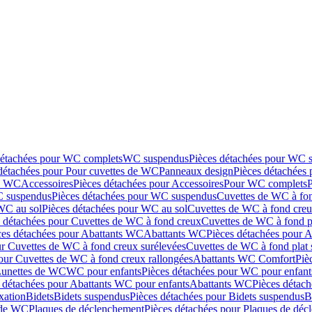
détachées pour WC complets
WC suspendus
Pièces détachées pour WC 
détachées pour Pour cuvettes de WC
Panneaux design
Pièces détachées
de WC
Accessoires
Pièces détachées pour Accessoires
Pour WC complets
 suspendus
Pièces détachées pour WC suspendus
Cuvettes de WC à fo
WC au sol
Pièces détachées pour WC au sol
Cuvettes de WC à fond creux
s détachées pour Cuvettes de WC à fond creux
Cuvettes de WC à fond p
ces détachées pour Abattants WC
Abattants WC
Pièces détachées pour 
ur Cuvettes de WC à fond creux surélevées
Cuvettes de WC à fond plat 
our Cuvettes de WC à fond creux rallongées
Abattants WC Comfort
Piè
Lunettes de WC
WC pour enfants
Pièces détachées pour WC pour enfant
 détachées pour Abattants WC pour enfants
Abattants WC
Pièces détac
ixation
Bidets
Bidets suspendus
Pièces détachées pour Bidets suspendus
B
 de WC
Plaques de déclenchement
Pièces détachées pour Plaques de dé