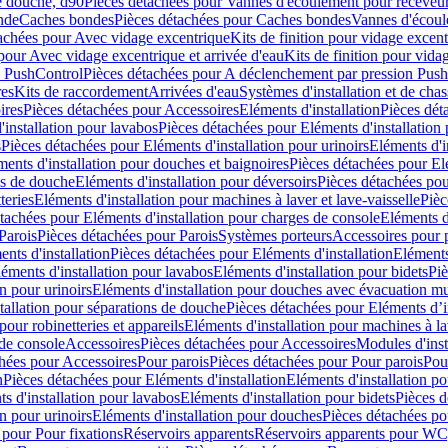
e douche, d90
Pièces détachées pour Vannes d'écoulement pour receveu
nde
Caches bondes
Pièces détachées pour Caches bondes
Vannes d'écoul
achées pour Avec vidage excentrique
Kits de finition pour vidage excen
pour Avec vidage excentrique et arrivée d'eau
Kits de finition pour vida
n PushControl
Pièces détachées pour A déclenchement par pression Pus
res
Kits de raccordement
Arrivées d'eau
Systèmes d'installation et de chas
ires
Pièces détachées pour Accessoires
Eléments d'installation
Pièces dét
'installation pour lavabos
Pièces détachées pour Eléments d'installation
s
Pièces détachées pour Eléments d'installation pour urinoirs
Eléments d'i
ments d'installation pour douches et baignoires
Pièces détachées pour Elé
ns de douche
Eléments d'installation pour déversoirs
Pièces détachées pou
teries
Eléments d'installation pour machines à laver et lave-vaisselle
Pièc
tachées pour Eléments d'installation pour charges de console
Eléments d'
Parois
Pièces détachées pour Parois
Systèmes porteurs
Accessoires pour p
nts d'installation
Pièces détachées pour Eléments d'installation
Eléments
éments d'installation pour lavabos
Eléments d'installation pour bidets
Piè
n pour urinoirs
Eléments d'installation pour douches avec évacuation m
tallation pour séparations de douche
Pièces détachées pour Eléments d’i
pour robinetteries et appareils
Eléments d'installation pour machines à lav
 de console
Accessoires
Pièces détachées pour Accessoires
Modules d'inst
hées pour Accessoires
Pour parois
Pièces détachées pour Pour parois
Pou
n
Pièces détachées pour Eléments d'installation
Eléments d'installation 
s d'installation pour lavabos
Eléments d'installation pour bidets
Pièces d
n pour urinoirs
Eléments d'installation pour douches
Pièces détachées po
 pour Pour fixations
Réservoirs apparents
Réservoirs apparents pour WC,