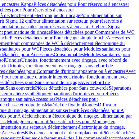
à encastrer Kappa
Pièces détachées pour Pour réservoirs à encastrer
chées pour Pour réservoirs à encastrer
 déclenchement électronique du rinçage
Pour alimentation sur
erit Sigma 12 cm
Pour alimentation sur secteur, pour réservoirs à
imentation par piles, pour réservoirs à encastrer Geberit Sigma
 pneumatique du rinçage
Pièces détachées pour Commandes de WC
ouche
Pièces détachées pour Pour rinçage simple touche
Accessoires
rement
Pour commandes de WC à déclenchement électronique du
 sanitaires pour WC
Pièces détachées pour Modules sanitaires pour
 détachées pour Accessoires
Consommables
Modules sanitaires pour
sol
Urinoirs
Urinoirs, fonctionnement avec rinçage, avec rebord de
rcle
Urinoirs, fonctionnement avec rinçage, sans rebord de
ces détachées pour Commande d'urinoir apparente ou à encastrer
Avec
r Pour commande d'urinoir intégrée
Urinoirs, fonctionnement avec
es détachées pour Sans rebord de rinçage
Avec rebord de
eau
Sans couvercle
Pièces détachées pour Sans couvercle
Séparations
rs en matière synthétique
Séparations d'urinoirs en verre
Pièces
ramique sanitaire
Accessoires
Pièces détachées pour
de chasse et réductions
Matériel de fixation
Bondes
Diffuseur
ue du rinçage, alimentation sur secteur
Pièces détachées pour A
ées pour A déclenchement électronique du rinçage, alimentation par
asic
Montage en apparent
Pièces détachées pour Montage en
imentation sur secteur
A déclenchement électronique du rinçage,
r Accessoires
Kits d'encastrement et de remplacement
Pièces détachées
 rénovation
Plaques de fermeture
Aides à la commande
Raccordements