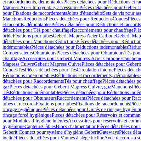
et raccordements, démontables
Pièces détachées pour Réductions et r
Mapress Acier Inoxydable, accessoires
Pièces détachées pour Geberit 
pour Fixations de raccordements
Joints d'étanchéité
Sets de vis pour a
Manchons
Réductions
Pièces détachées pour Réductions
Coudes
Pièces
et raccords, démontables
Pièces détachées pour Réductions et raccord
détachées pour Tés pour chauffage
Raccordements pour chauffage
Piè
bride
Fixations pour tubes
Geberit Mapress Acier Carbone
Geberit Map
détachées pour Manchons
Réductions
Pièces détachées pour Réductio
indémontables
Pièces détachées pour Réductions indémontables
Réduct
Compensateurs
Obturateurs
Pièces détachées pour Obturateurs
Tés pou
chauffage
Accessoires pour Geberit Mapress Acier Carbone
Etanchemen
Mapress Cuivre
Geberit Mapress Cuivre
Pièces détachées pour Geberi
Coudes
Tés
Pièces détachées pour Tés
Circulation interne
Pièces détach
Réductions indémontables
Réductions et raccordements, démontables
détachées pour Raccordements
Tés pour chauffage
Pièces détachées p
gaz
Pièces détachées pour Geberit Mapress Cuivre, gaz
Manchons
Pièc
Tés
Réductions indémontables
Pièces détachées pour Réductions indé
détachées pour Obturateurs
Raccordements
Pièces détachées pour Rac
tubes et raccords
Fixations pour tubes
Fixations de raccordements
Pièce
rinçage hygiéniques
Pièces détachées pour Unités de rinçage hygiéniq
rinçage forcé hygiénique
Pièces détachées pour Réservoirs et comman
pour Modules d’hygiène intégrés
Accessoires pour réservoirs et com
hygiénique
Capteurs
Câbles
Blocs d’alimentation
Pièces détachées pour
Geberit Connect pour système d'hygiène Geberit
Gateways
Pièces dét
incliné
Pièces détachées pour Vannes à siège incliné
Avec raccords à se