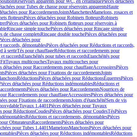
position
Réservoirs apparents pour WC, en céramique
Pièces détachées
étachées pour Tubes de chasse pour réservoirs apparents
Haute
détachées pour Raccordements
Joints
Manchettes
Mamelons, rosaces et
ets flotteurs
Pièces détachées pour Robinets flotteurs
Robinets
trer
Pièces détachées pour Robinets flotteurs pour réservoirs à
able
Rinçage simple touche
Pièces détachées pour Rinçage simple
s de chasse complets
Rinçage double touche
Pièces détachées pour
Pièces détachées pour
t raccords, démontables
Pièces détachées pour Réductions et raccords,
d à sertir
Tés pour chauffage
Réductions et raccordements pour
 et raccords
Etanchéités pour tubes et raccords
Etanchéités pour
Fit
Tuyaux multicouches
Tuyaux multicouches pour
s détachées pour Raccordements pour chauffage
Accessoires
Pièces
nts
Pièces détachées pour Fixations de raccordements
Joints
Manchons
Réductions
Pièces détachées pour Réductions
Équerres
Pièces
Pièces détachées pour Réductions indémontables
Réductions et
accordements
Pièces détachées pour Raccordements
Nourrices de
pour Raccordements pour chauffage
Accessoires
Pièces détachées pour
hées pour Fixations de raccordements
Joints d'étanchéité
Sets de vis
Inoxydable
Tuyaux 1.4401
Pièces détachées pour Tuyaux
es pour Réductions
Coudes
Pièces détachées pour Coudes
Tés
Pièces
indémontables
Réductions et raccordements, démontables
Pièces
pour Obturateurs
Raccordements
Pièces détachées pour
achées pour Tubes 1.4401
Mamelons
Manchons
Pièces détachées pour
ontables
Pièces détachées pour Réductions indémontables
Réductions