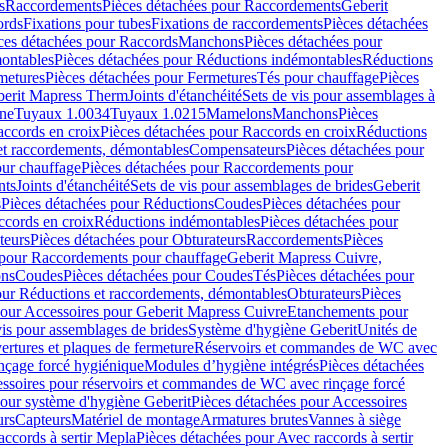
s
Raccordements
Pièces détachées pour Raccordements
Geberit
ords
Fixations pour tubes
Fixations de raccordements
Pièces détachées
ces détachées pour Raccords
Manchons
Pièces détachées pour
ontables
Pièces détachées pour Réductions indémontables
Réductions
metures
Pièces détachées pour Fermetures
Tés pour chauffage
Pièces
berit Mapress Therm
Joints d'étanchéité
Sets de vis pour assemblages à
one
Tuyaux 1.0034
Tuyaux 1.0215
Mamelons
Manchons
Pièces
ccords en croix
Pièces détachées pour Raccords en croix
Réductions
et raccordements, démontables
Compensateurs
Pièces détachées pour
ur chauffage
Pièces détachées pour Raccordements pour
nts
Joints d'étanchéité
Sets de vis pour assemblages de brides
Geberit
s
Pièces détachées pour Réductions
Coudes
Pièces détachées pour
ccords en croix
Réductions indémontables
Pièces détachées pour
teurs
Pièces détachées pour Obturateurs
Raccordements
Pièces
 pour Raccordements pour chauffage
Geberit Mapress Cuivre,
ons
Coudes
Pièces détachées pour Coudes
Tés
Pièces détachées pour
our Réductions et raccordements, démontables
Obturateurs
Pièces
pour Accessoires pour Geberit Mapress Cuivre
Etanchements pour
vis pour assemblages de brides
Système d'hygiène Geberit
Unités de
rtures et plaques de fermeture
Réservoirs et commandes de WC avec
inçage forcé hygiénique
Modules d’hygiène intégrés
Pièces détachées
essoires pour réservoirs et commandes de WC avec rinçage forcé
our système d'hygiène Geberit
Pièces détachées pour Accessoires
urs
Capteurs
Matériel de montage
Armatures brutes
Vannes à siège
accords à sertir Mepla
Pièces détachées pour Avec raccords à sertir