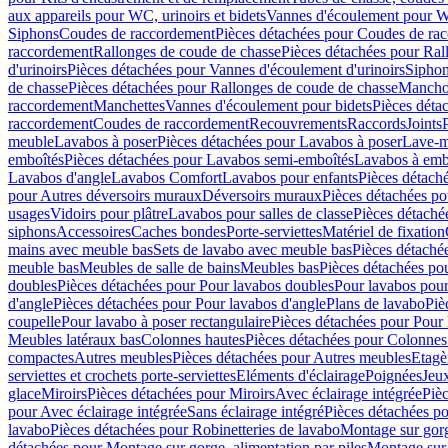
aux appareils pour WC, urinoirs et bidets
Vannes d'écoulement pour W
Siphons
Coudes de raccordement
Pièces détachées pour Coudes de ra
raccordement
Rallonges de coude de chasse
Pièces détachées pour Ral
d'urinoirs
Pièces détachées pour Vannes d'écoulement d'urinoirs
Siphon
de chasse
Pièces détachées pour Rallonges de coude de chasse
Mancho
raccordement
Manchettes
Vannes d'écoulement pour bidets
Pièces déta
raccordement
Coudes de raccordement
Recouvrements
Raccords
Joints
meuble
Lavabos à poser
Pièces détachées pour Lavabos à poser
Lave-m
emboîtés
Pièces détachées pour Lavabos semi-emboîtés
Lavabos à emb
Lavabos d'angle
Lavabos Comfort
Lavabos pour enfants
Pièces détach
pour Autres déversoirs muraux
Déversoirs muraux
Pièces détachées p
usages
Vidoirs pour plâtre
Lavabos pour salles de classe
Pièces détaché
siphons
Accessoires
Caches bondes
Porte-serviettes
Matériel de fixation
mains avec meuble bas
Sets de lavabo avec meuble bas
Pièces détaché
meuble bas
Meubles de salle de bains
Meubles bas
Pièces détachées po
doubles
Pièces détachées pour Pour lavabos doubles
Pour lavabos pou
d'angle
Pièces détachées pour Pour lavabos d'angle
Plans de lavabo
Piè
coupelle
Pour lavabo à poser rectangulaire
Pièces détachées pour Pour 
Meubles latéraux bas
Colonnes hautes
Pièces détachées pour Colonnes
compactes
Autres meubles
Pièces détachées pour Autres meubles
Etagè
serviettes et crochets porte-serviettes
Eléments d'éclairage
Poignées
Jeu
glace
Miroirs
Pièces détachées pour Miroirs
Avec éclairage intégrée
Pièc
pour Avec éclairage intégrée
Sans éclairage intégré
Pièces détachées po
lavabo
Pièces détachées pour Robinetteries de lavabo
Montage sur gorg
détachées pour Montage sur gorge, alimentation par piles
Montage sur 