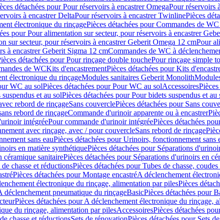
èces détachées pour Pour réservoirs à encastrer Omega
Pour réservoirs 
ervoirs à encastrer Delta
Pour réservoirs à encastrer Twinline
Pièces déta
t électronique du rinçage
Pièces détachées pour Commandes de WC à
ées pour Pour alimentation sur secteur, pour réservoirs à encastrer Geb
on sur secteur, pour réservoirs à encastrer Geberit Omega 12 cm
Pour al
irs à encastrer Geberit Sigma 12 cm
Commandes de WC à déclenchement
ièces détachées pour Pour rinçage double touche
Pour rinçage simple t
ommandes de WC
Kits d'encastrement
Pièces détachées pour Kits d'encast
t électronique du rinçage
Modules sanitaires Geberit Monolith
Modules
our WC au sol
Pièces détachées pour Pour WC au sol
Accessoires
Pièces
 suspendus et au sol
Pièces détachées pour Pour bidets suspendus et au 
avec rebord de rinçage
Sans couvercle
Pièces détachées pour Sans couve
sans rebord de rinçage
Commande d'urinoir apparente ou à encastrer
Piè
rinoir intégrée
Pour commande d'urinoir intégrée
Pièces détachées pou
nnement avec rinçage, avec / pour couvercle
Sans rebord de rinçage
Pièc
onnement sans eau
Pièces détachées pour Urinoirs, fonctionnement sans 
inoirs en matière synthétique
Pièces détachées pour Séparations d'urinoi
n céramique sanitaire
Pièces détachées pour Séparations d'urinoirs en cé
 de chasse et réductions
Pièces détachées pour Tubes de chasse, coudes 
stré
Pièces détachées pour Montage encastré
A déclenchement électroniq
enchement électronique du rinçage, alimentation par piles
Pièces détach
 A déclenchement pneumatique du rinçage
Basic
Pièces détachées pour B
cteur
Pièces détachées pour A déclenchement électronique du rinçage, al
que du rinçage, alimentation par piles
Accessoires
Pièces détachées pou
de chasse et réductions
Sets de rénovation
Pièces détachées pour Sets de