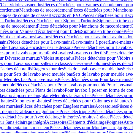
C et vidoirs suspendus
Pièces détachées pour Vannes d'écoulement pou
ccordement
Manchons de raccordement
Pièces détachées pour Manchons
longes de coude de chasse
Raccords en PVC
Pièces détachées pour Ra
s d'urinoirs
Pièces détachées pour Siphons d'urinoirs
Siphons en tube c
ns de raccordement
Pièces détachées pour Manchons de raccordement
C
chées pour Vannes d'écoulement pour bidets
Siphons en tube coudé
Pièc
Point d'eau
Lavabos
Lavabos
Pièces détachées pour Lavabos
Lavabos dou
ains
Pièces détachées pour Lave-mains
Lave-mains à poser
Lave-mains 
oîter
Lavabos à encastrer par le dessous
Pièces détachées pour Lavabos à
ées pour Lavabos pour enfants
Lavabos
Lavabos collectifs
Pièces détaché
our Déversoirs muraux
Vidoirs suspendus
Pièces détachées pour Vidoirs
es pour Lavabos pour salles de classe
Accessoires
Colonnes
Pièces détac
Caches décoratifs
Etagères murales
Sets de lavabo avec meuble bas
Sets 
es pour Sets de lavabo avec meuble bas
Sets de lavabo pour meuble ave
ur Meubles bas
Pour lave-mains
Pièces détachées pour Pour lave-mains
P
r meuble
Pièces détachées pour Pour lavabos pour meuble
Pour lave-mai
ces détachées pour Plans de lavabo
Pour lavabo à poser en forme de cou
lavabo à poser rectangulaire
Meubles latéraux bas
Pièces détachées pour
 hautes
Colonnes mi-hautes
Pièces détachées pour Colonnes mi-hautes
A
res murales
Pièces détachées pour Etagères murales
Accessoires
Pièces d
x de pieds
Tableaux magnétiques
Prises électriques
Pièces détachées pour 
es détachées pour Avec éclairage intégrée
Armoires à glace
Pièces détac
ur Sans éclairage intégré
Accessoires
Eléments d'éclairage
Poignées
Autr
e, alimentation sur secteur
Pièces détachées pour Montage sur gorge, al
gorge, alimentation par générateur
Pièces détachées pour Montage sur g