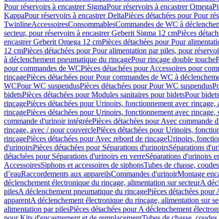
Pour réservoirs à encastrer Sigma
Pour réservoirs à encastrer Omega
Pi
Kappa
Pour réservoirs à encastrer Delta
Pièces détachées pour Pour rés
Twinline
Accessoires
Consommables
Commandes de WC à déclenchemen
secteur, pour réservoirs à encastrer Geberit Sigma 12 cm
Pièces détach
encastrer Geberit Omega 12 cm
Pièces détachées pour Pour alimentati
12 cm
Pièces détachées pour Pour alimentation par piles, pour réservo
à déclenchement pneumatique du rinçage
Pour rinçage double touche
P
pour commandes de WC
Pièces détachées pour Accessoires pour c
rinçage
Pièces détachées pour Pour commandes de WC à déclenchemen
WC
Pour WC suspendus
Pièces détachées pour Pour WC suspendus
P
bidets
Pièces détachées pour Modules sanitaires pour bidets
Pour bidets
rinçage
Pièces détachées pour Urinoirs, fonctionnement avec rinçage, 
rinçage
Pièces détachées pour Urinoirs, fonctionnement avec rinçage, 
commande d'urinoir intégrée
Pièces détachées pour Avec commande d'u
rinçage, avec / pour couvercle
Pièces détachées pour Urinoirs, fonctio
rinçage
Pièces détachées pour Avec rebord de rinçage
Urinoirs, foncti
d'urinoirs
Pièces détachées pour Séparations d'urinoirs
Séparations d'ur
détachées pour Séparations d'urinoirs en verre
Séparations d'urinoirs e
Accessoires
Siphons et accessoires de siphons
Tubes de chasse, coudes
d’eau
Raccordements aux appareils
Commandes d'urinoir
Montage enca
déclenchement électronique du rinçage, alimentation sur secteur
A décl
piles
A déclenchement pneumatique du rinçage
Pièces détachées pour
apparent
A déclenchement électronique du rinçage, alimentation sur se
alimentation par piles
Pièces détachées pour A déclenchement électroni
pour Kits d'encastrement et de remplacement
Tubes de chasse, coudes 