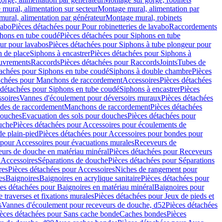
mural, alimentation sur secteur
Montage mural, alimentation par
ural, alimentation par générateur
Montage mural, robinets
vabo
Pièces détachées pour Pour robinetteries de lavabo
Raccordements
hons en tube coudé
Pièces détachées pour Siphons en tube
ur pour lavabos
Pièces détachées pour Siphons à tube plongeur pour
n de place
Siphons à encastrer
Pièces détachées pour Siphons à
uvrements
Raccords
Pièces détachées pour Raccords
Joints
Tubes de
tachées pour Siphons en tube coudé
Siphons à double chambre
Pièces
achées pour Manchons de raccordement
Accessoires
Pièces détachées
 détachées pour Siphons en tube coudé
Siphons à encastrer
Pièces
soires
Vannes d'écoulement pour déversoirs muraux
Pièces détachées
udes de raccordement
Manchons de raccordement
Pièces détachées
ouches
Evacuation des sols pour douches
Pièces détachées pour
uche
Pièces détachées pour Accessoires pour écoulements de
e plain-pied
Pièces détachées pour Accessoires pour bondes pour
 pour Accessoires pour évacuations murales
Receveurs de
urs de douche en matériau minéral
Pièces détachées pour Receveurs
n
Accessoires
Séparations de douche
Pièces détachées pour Séparations
res
Pièces détachées pour Accessoires
Niches de rangement pour
es
Baignoires
Baignoires en acrylique sanitaire
Pièces détachées pour
es détachées pour Baignoires en matériau minéral
Baignoires pour
e traverses et fixations murales
Pièces détachées pour Jeux de pieds et
s
Vannes d'écoulement pour receveurs de douche, d52
Pièces détachées
èces détachées pour Sans cache bonde
Caches bondes
Pièces