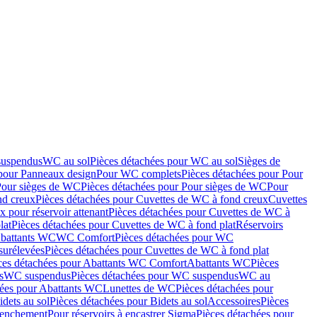
suspendus
WC au sol
Pièces détachées pour WC au sol
Sièges de
 pour Panneaux design
Pour WC complets
Pièces détachées pour Pour
Pour sièges de WC
Pièces détachées pour Pour sièges de WC
Pour
nd creux
Pièces détachées pour Cuvettes de WC à fond creux
Cuvettes
 pour réservoir attenant
Pièces détachées pour Cuvettes de WC à
lat
Pièces détachées pour Cuvettes de WC à fond plat
Réservoirs
Abattants WC
WC Comfort
Pièces détachées pour WC
surélevées
Pièces détachées pour Cuvettes de WC à fond plat
ces détachées pour Abattants WC Comfort
Abattants WC
Pièces
s
WC suspendus
Pièces détachées pour WC suspendus
WC au
hées pour Abattants WC
Lunettes de WC
Pièces détachées pour
idets au sol
Pièces détachées pour Bidets au sol
Accessoires
Pièces
clenchement
Pour réservoirs à encastrer Sigma
Pièces détachées pour