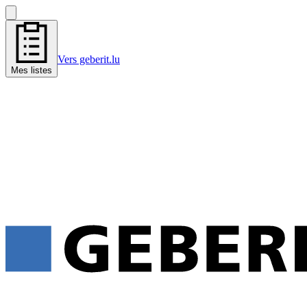
Vers geberit.lu
Mes listes