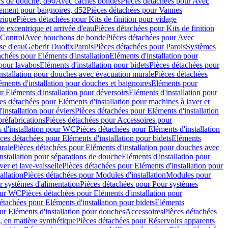
rs de douche, d90
Avec caches bondes
Pièces détachées pour Avec
ement pour baignoires, d52
Pièces détachées pour Vannes
trique
Pièces détachées pour Kits de finition pour vidage
ge excentrique et arrivée d'eau
Pièces détachées pour Kits de finition
hControl
Avec bouchons de bonde
Pièces détachées pour Avec
se d'eau
Geberit Duofix
Parois
Pièces détachées pour Parois
Systèmes
achées pour Eléments d'installation
Eléments d'installation pour
 pour lavabos
Eléments d'installation pour bidets
Pièces détachées pour
nstallation pour douches avec évacuation murale
Pièces détachées
ments d'installation pour douches et baignoires
Eléments pour
r Eléments d'installation pour déversoirs
Eléments d'installation pour
es détachées pour Eléments d'installation pour machines à laver et
installation pour éviers
Pièces détachées pour Eléments d'installation
réfabrications
Pièces détachées pour Accessoires pour
 d'installation pour WC
Pièces détachées pour Eléments d'installation
ces détachées pour Eléments d'installation pour bidets
Eléments
urale
Pièces détachées pour Eléments d'installation pour douches avec
nstallation pour séparations de douche
Eléments d'installation pour
er et lave-vaisselle
Pièces détachées pour Eléments d'installation pour
allation
Pièces détachées pour Modules d'installation
Modules pour
r systèmes d'alimentation
Pièces détachées pour Pour systèmes
pour WC
Pièces détachées pour Eléments d'installation pour
étachées pour Eléments d'installation pour bidets
Eléments
ur Eléments d'installation pour douches
Accessoires
Pièces détachées
 en matière synthétique
Pièces détachées pour Réservoirs apparents