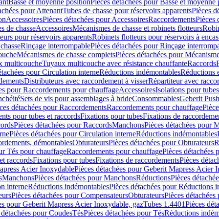
ant
Basse et moyenne position
Pièces détachées pour Basse et moyenne 
achées pour Attenant
Tubes de chasse pour réservoirs apparents
Pièces d
on
Accessoires
Pièces détachées pour Accessoires
Raccordements
Pièces 
s de chasse
Accessoires
Mécanismes de chasse et robinets flotteurs
Robin
eurs pour réservoirs apparents
Robinets flotteurs pour réservoirs à encas
 chasse
Rinçage interrompable
Pièces détachées pour Rinçage interromp
touche
Mécanismes de chasse complets
Pièces détachées pour Mécanisme
 multicouche
Tuyaux multicouche avec résistance chauffante
Raccords
étachées pour Circulation interne
Réductions indémontables
Réductions e
rdements
Distributeurs avec raccordement à visser
Répartiteur avec raccor
es pour Raccordements pour chauffage
Accessoires
Isolations pour tubes
nchéité
Sets de vis pour assemblages à bride
Consommables
Geberit Push
ces détachées pour Raccordements
Raccordements pour chauffage
Pièce
ts pour tubes et raccords
Fixations pour tubes
Fixations de raccordeme
ords
Pièces détachées pour Raccords
Manchons
Pièces détachées pour 
erne
Pièces détachées pour Circulation interne
Réductions indémontables
cordements, démontables
Obturateurs
Pièces détachées pour Obturateurs
R
ur Tés pour chauffage
Raccordements pour chauffage
Pièces détachées 
et raccords
Fixations pour tubes
Fixations de raccordements
Pièces détac
apress Acier Inoxydable
Pièces détachées pour Geberit Mapress Acier 
s
Manchons
Pièces détachées pour Manchons
Réductions
Pièces détaché
on interne
Réductions indémontables
Pièces détachées pour Réductions 
eurs
Pièces détachées pour Compensateurs
Obturateurs
Pièces détachées 
es pour Geberit Mapress Acier Inoxydable, gaz
Tubes 1.4401
Pièces dét
 détachées pour Coudes
Tés
Pièces détachées pour Tés
Réductions indém