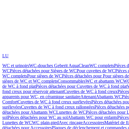
LU
WC et urinoirs
WC-douches Geberit AquaClean
WC complets
Pièces 
WC
Pièces détachées pour Sièges de WC
Pour cuvettes de WC
Pièces 
WC complets
Pour sièges de WC
Pièces détachées pour Pour sièges 
sièges de WC et WC complets
Consommables
WC et abattants WC
WC
de WC à fond plat
Pièces détachées pour Cuvettes de WC à fond plat
fond creux pour réservoir attenant
Cuvettes de WC à fond creux
Pièce
apparents pour WC, en céramique sanitaire
Attenant
Abattants WC
Piè
Comfort
Cuvettes de WC à fond creux surélevées
Pièces détachées po
surélevées
Cuvettes de WC à fond creux rallongées
Pièces détachées p
détachées pour Abattants WC
Lunettes de WC
Pièces détachées pour 
sol
Pièces détachées pour WC au sol
Abattants WC pour enfants
Pièces
Lunettes de WC
WC plain-pied
Avec rinçage
Accessoires
Matériel de f
détachées pour Accessoires
Plaques de déclenchement et commandes