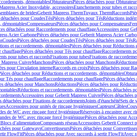
accordements, démontables
Obturateurs
Pièces détachées pour Obturateur
Mapress Acier Inoxydable, accessoires
Etanchements pour tubes et racc
ssemblages de brides
Geberit Mapress Therm
Tuyaux Therm
Raccords
Piè
 détachées pour Coudes
Tés
Pièces détachées pour Tés
Réductions indém
s, démontables
Compensateurs
Pièces détachées pour Compensateurs
Fer
ces détachées pour Raccordements pour chauffage
Accessoires pour Ge
ress Acier Carbone
Pièces détachées pour Geberit Mapress Acier Carb
ns
Coudes
Pièces détachées pour Coudes
Tés
Pièces détachées pour Tés
Ra
ions et raccordements, démontables
Pièces détachées pour Réductions 
r chauffage
Pièces détachées pour Tés pour chauffage
Raccordements po
ts pour tubes et raccords
Fixations pour tubes
Fixations de raccordeme
t Mapress Cuivre
Manchons
Pièces détachées pour Manchons
Réduction
ées pour Circulation interne
Raccords en croix
Pièces détachées pour Ra
Pièces détachées pour Réductions et raccordements, démontables
Obtura
our Tés pour chauffage
Raccordements pour chauffage
Pièces détachées
es détachées pour Manchons
Réductions
Pièces détachées pour Réducti
montables
Réductions et raccordements, démontables
Pièces détachées p
cordements
Accessoires pour Geberit Mapress Cuivre
Pièces détachées 
s détachées pour Fixations de raccordements
Joints d'étanchéité
Sets de 
ues
Accessoires pour unités de rinçage hygiéniques
Capteurs
Câbles
Couve
des de WC avec rinçage forcé hygiénique
Réservoirs à encastrer avec r
mandes de WC avec rinçage forcé hygiénique
Pièces détachées pour Acc
 Blocs d’alimentation
Composants réseau
Accessoires Geberit Connect p
achées pour Gateways
Convertisseurs
Pièces détachées pour Convertisse
rtir FlowFit
Pièces détachées pour Avec raccords à sertir FlowFit
Avec r