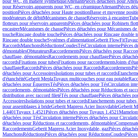
pour WC, en matière synthétique
Attenant
Pièces détachées pour Atten
pour Réservoirs apparents pour WC, en céramique
Attenant
Pièces dét
position
Pièces détachées pour Haute position
Basse et moyenne positi
modérateurs de débit
Mécanismes de chasse
Réservoirs à encastrer
Tube
flotteurs pour réservoirs apparents
Pièces détachées pour Robinets flott
encastrer
Mécanismes de chasse
Pièces détachées pour Mécanismes de
touche
Rinçage double touche
Pièces détachées pour Rinçage double 
Rinçage double touche
Systèmes d'alimentation
Geberit FlowFit
Tuyaux
Raccords
Manchons
Réductions
Coudes
Tés
Circulation interne
Pièces d
démontables
Obturateurs
Raccordements
Pièces détachées pour Racco
chauffage, démontables
Raccordements pour chauffage
Pièces détaché
raccords
Fixations pour tubes
Fixations pour raccordements
Joints d'éta
chauffage
Raccords
Pièces détachées pour Raccords
Raccordements
Piè
détachées pour Accessoires
Isolations pour tubes et raccords
Etanchemen
d'étanchéité
Geberit Mepla
Tuyaux multicouches pour eau potable
Racc
détachées pour Équerres
Tés
Pièces détachées pour Tés
Circulation int
raccordements, démontables
Pièces détachées pour Réductions et rac
distribution avec raccord fileté
Tés pour chauffage
Pièces détachées po
Accessoires
Isolations pour tubes et raccords
Etanchements pour tubes 
pour assemblages à bride
Geberit Mapress Acier Inoxydable
Geberit M
1.4401
Tuyaux 1.4521
Pièces détachées pour Tuyaux 1.4521
Mamelon
détachées pour Tés
Circulation interne
Pièces détachées pour Circulati
détachées pour Réductions et raccordements, démontables
Compensat
Raccordements
Geberit Mapress Acier Inoxydable, gaz
Pièces détaché
Manchons
Réductions
Pièces détachées pour Réductions
Coudes
Pièces