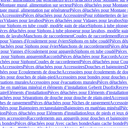
Montage mural, alimentation sur secteur
Pièces détachées pour Montage 
age mural, alimentation par générateur
Pièces détachées pour Montage m
s
Accessoires
Pièces détachées pour Accessoires
Pour robinetteries de la
ux
Vidages pour lavabos
Pièces détachées pour Vidages pour lavabos
Sip
our Siphons en tube coudé, modèle gain de place
Siphons à tube plonge
ièces détachées pour Siphons à tube plongeur pour lavabos, modèle gai
nts de lavabo
Manchons de raccordement
Coudes de raccordement
Reco
 pour Vannes d'écoulement pour éviers
Siphons en tube coudé
Pièces dé
étachées pour Siphons pour évier
Manchons de raccordement
Pièces dét
 pour Vannes d'écoulement pour appareils
Siphons en tube coudé
Pièces
s pour Siphons apparents
Raccords
Pièces détachées pour Raccords
Acces
achées pour Siphons
Coudes de raccordement
Pièces détachées pour Co
s
Accessoires
Pièces détachées pour Accessoires
Douches et baignoires
D
chées pour Ecoulements de douche
Accessoires pour écoulements de do
des pour douches de plain-pied
Accessoires pour bondes pour douches d
cuations murales
Accessoires pour évacuations murales
Pièces détachées
e en matériau minéral et éléments d’installation Geberit Duofix
Receve
aire
Eléments d'installation
Pièces détachées pour Eléments d'installatio
tachées pour Séparations de douche pour douche de plain-pied
Accessoi
hes de rangement
Pièces détachées pour Niches de rangement
Accessoir
chées pour Baignoires rectangulaires
Baignoires en matériau minéral
Pièc
tion
Pièces détachées pour Eléments d'installation
Jeux de pieds et jeux d
res accessoires
Raccordements aux appareils pour douches et baignoire
s bondes
Pièces détachées pour Avec caches bondes
Sans cache bonde
Pi