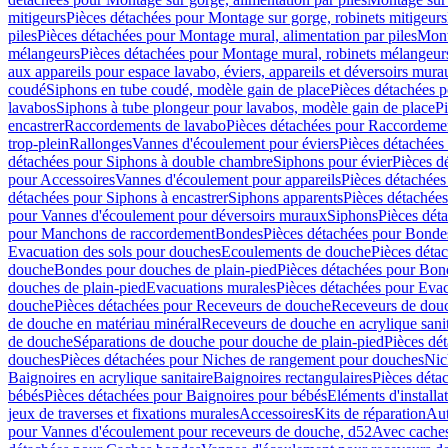
mitigeurs
Pièces détachées pour Montage sur gorge, robinets mitigeurs
piles
Pièces détachées pour Montage mural, alimentation par piles
Mont
mélangeurs
Pièces détachées pour Montage mural, robinets mélangeur
aux appareils pour espace lavabo, éviers, appareils et déversoirs mura
coudé
Siphons en tube coudé, modèle gain de place
Pièces détachées p
lavabos
Siphons à tube plongeur pour lavabos, modèle gain de place
P
encastrer
Raccordements de lavabo
Pièces détachées pour Raccordeme
trop-plein
Rallonges
Vannes d'écoulement pour éviers
Pièces détachées
détachées pour Siphons à double chambre
Siphons pour évier
Pièces d
pour Accessoires
Vannes d'écoulement pour appareils
Pièces détachées
détachées pour Siphons à encastrer
Siphons apparents
Pièces détachée
pour Vannes d'écoulement pour déversoirs muraux
Siphons
Pièces dét
pour Manchons de raccordement
Bondes
Pièces détachées pour Bonde
Evacuation des sols pour douches
Ecoulements de douche
Pièces déta
douche
Bondes pour douches de plain-pied
Pièces détachées pour Bon
douches de plain-pied
Evacuations murales
Pièces détachées pour Eva
douche
Pièces détachées pour Receveurs de douche
Receveurs de douch
de douche en matériau minéral
Receveurs de douche en acrylique sanit
de douche
Séparations de douche pour douche de plain-pied
Pièces dé
douches
Pièces détachées pour Niches de rangement pour douches
Nic
Baignoires en acrylique sanitaire
Baignoires rectangulaires
Pièces déta
bébés
Pièces détachées pour Baignoires pour bébés
Eléments d'installa
jeux de traverses et fixations murales
Accessoires
Kits de réparation
Aut
pour Vannes d'écoulement pour receveurs de douche, d52
Avec cache