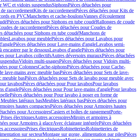
r WC et vidoirs suspendus
Siphons
Pièces détachées pour
 de raccordement
Kits de raccordement
Pièces détachées pour Kits de
ccords en PVC
Manchettes et cache-boulons
Vannes d'écoulement
oudé
Pièces détachées pour Siphons en tube coudé
Rallonges de coude
oudes de raccordement
Pièces détachées pour Coudes de
es détachées pour Siphons en tube coudé
Manchons de
bles
Lavabos pour meuble
Pièces détachées pour Lavabos pour
d'angle
Pièces détachées pour Lave-mains d'angle
Lavabos semi-
 encastrer par le dessous
Lavabos d'angle
Pièces détachées pour
es pour Lavabos collectifs
Autres déversoirs muraux
Pièces détachées
 suspendus
Vidoirs multi-usages
Pièces détachées pour Vidoirs multi-
hées pour Colonnes
Cache-siphons
Pièces détachées pour Cache-
de lave-mains avec meuble bas
Pièces détachées pour Sets de lave-
c meuble bas
Pièces détachées pour Sets de lavabo pour meuble avec
our lavabos
Pièces détachées pour Pour lavabos
Pour lavabos
ns d'angle
Pièces détachées pour Pour lave-mains d'angle
Pour lavabos
pelle
Pièces détachées pour Pour lavabo à poser en forme de
 Meubles latéraux bas
Meubles latéraux bas
Pièces détachées pour
rmoires hautes compactes
Pièces détachées pour Armoires hautes
étachées pour Accessoires
Casiers et boîtes de rangement
Porte-
Prises électriques
Autres accessoires
Miroirs et armoires à
hées pour Armoires à glace
Avec éclairage intégrée
Pièces détachées
es accessoires
Prises électriques
Robinetteries
Robinetteries de
imentation sur secteur
Montage sur gorge, alimentation par piles
Pièces
orge, alimentation par générateur
Montage sur gorge, robinets