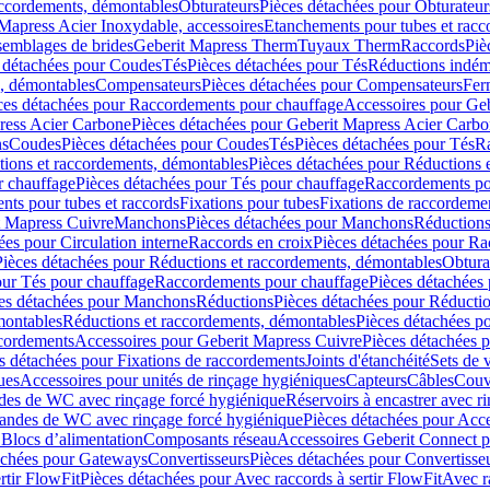
accordements, démontables
Obturateurs
Pièces détachées pour Obturateur
Mapress Acier Inoxydable, accessoires
Etanchements pour tubes et racc
ssemblages de brides
Geberit Mapress Therm
Tuyaux Therm
Raccords
Piè
 détachées pour Coudes
Tés
Pièces détachées pour Tés
Réductions indém
s, démontables
Compensateurs
Pièces détachées pour Compensateurs
Fer
ces détachées pour Raccordements pour chauffage
Accessoires pour Ge
ress Acier Carbone
Pièces détachées pour Geberit Mapress Acier Carb
ns
Coudes
Pièces détachées pour Coudes
Tés
Pièces détachées pour Tés
Ra
ions et raccordements, démontables
Pièces détachées pour Réductions 
r chauffage
Pièces détachées pour Tés pour chauffage
Raccordements po
ts pour tubes et raccords
Fixations pour tubes
Fixations de raccordeme
t Mapress Cuivre
Manchons
Pièces détachées pour Manchons
Réduction
ées pour Circulation interne
Raccords en croix
Pièces détachées pour Ra
Pièces détachées pour Réductions et raccordements, démontables
Obtura
our Tés pour chauffage
Raccordements pour chauffage
Pièces détachées
es détachées pour Manchons
Réductions
Pièces détachées pour Réducti
montables
Réductions et raccordements, démontables
Pièces détachées p
cordements
Accessoires pour Geberit Mapress Cuivre
Pièces détachées 
s détachées pour Fixations de raccordements
Joints d'étanchéité
Sets de 
ues
Accessoires pour unités de rinçage hygiéniques
Capteurs
Câbles
Couve
des de WC avec rinçage forcé hygiénique
Réservoirs à encastrer avec r
mandes de WC avec rinçage forcé hygiénique
Pièces détachées pour Acc
 Blocs d’alimentation
Composants réseau
Accessoires Geberit Connect p
achées pour Gateways
Convertisseurs
Pièces détachées pour Convertisse
rtir FlowFit
Pièces détachées pour Avec raccords à sertir FlowFit
Avec r