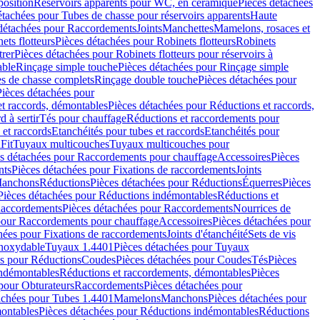
position
Réservoirs apparents pour WC, en céramique
Pièces détachées
étachées pour Tubes de chasse pour réservoirs apparents
Haute
détachées pour Raccordements
Joints
Manchettes
Mamelons, rosaces et
ets flotteurs
Pièces détachées pour Robinets flotteurs
Robinets
trer
Pièces détachées pour Robinets flotteurs pour réservoirs à
able
Rinçage simple touche
Pièces détachées pour Rinçage simple
s de chasse complets
Rinçage double touche
Pièces détachées pour
Pièces détachées pour
t raccords, démontables
Pièces détachées pour Réductions et raccords,
d à sertir
Tés pour chauffage
Réductions et raccordements pour
 et raccords
Etanchéités pour tubes et raccords
Etanchéités pour
Fit
Tuyaux multicouches
Tuyaux multicouches pour
s détachées pour Raccordements pour chauffage
Accessoires
Pièces
nts
Pièces détachées pour Fixations de raccordements
Joints
Manchons
Réductions
Pièces détachées pour Réductions
Équerres
Pièces
Pièces détachées pour Réductions indémontables
Réductions et
accordements
Pièces détachées pour Raccordements
Nourrices de
pour Raccordements pour chauffage
Accessoires
Pièces détachées pour
hées pour Fixations de raccordements
Joints d'étanchéité
Sets de vis
Inoxydable
Tuyaux 1.4401
Pièces détachées pour Tuyaux
es pour Réductions
Coudes
Pièces détachées pour Coudes
Tés
Pièces
indémontables
Réductions et raccordements, démontables
Pièces
pour Obturateurs
Raccordements
Pièces détachées pour
achées pour Tubes 1.4401
Mamelons
Manchons
Pièces détachées pour
ontables
Pièces détachées pour Réductions indémontables
Réductions