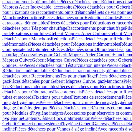
et raccordements, démontables
Pièces détachées pour Réductions et r
Mapress Acier Inoxydable, accessoires
Pièces détachées pour Geberit 
pour Fixations de raccordements
Joints d'étanchéité
Sets de vis pour a
Manchons
Réductions
Pièces détachées pour Réductions
Coudes
Pièces
et raccords, démontables
Pièces détachées pour Réductions et raccord
détachées pour Tés pour chauffage
Raccordements pour chauffage
Piè
bride
Fixations pour tubes
Geberit Mapress Acier Carbone
Geberit Map
détachées pour Manchons
Réductions
Pièces détachées pour Réductio
indémontables
Pièces détachées pour Réductions indémontables
Réduct
Compensateurs
Obturateurs
Pièces détachées pour Obturateurs
Tés pou
chauffage
Accessoires pour Geberit Mapress Acier Carbone
Etanchemen
Mapress Cuivre
Geberit Mapress Cuivre
Pièces détachées pour Geberi
Coudes
Tés
Pièces détachées pour Tés
Circulation interne
Pièces détach
Réductions indémontables
Réductions et raccordements, démontables
détachées pour Raccordements
Tés pour chauffage
Pièces détachées p
gaz
Pièces détachées pour Geberit Mapress Cuivre, gaz
Manchons
Pièc
Tés
Réductions indémontables
Pièces détachées pour Réductions indé
détachées pour Obturateurs
Raccordements
Pièces détachées pour Rac
tubes et raccords
Fixations pour tubes
Fixations de raccordements
Pièce
rinçage hygiéniques
Pièces détachées pour Unités de rinçage hygiéniq
rinçage forcé hygiénique
Pièces détachées pour Réservoirs et comman
pour Modules d’hygiène intégrés
Accessoires pour réservoirs et com
hygiénique
Capteurs
Câbles
Blocs d’alimentation
Pièces détachées pour
Geberit Connect pour système d'hygiène Geberit
Gateways
Pièces dét
incliné
Pièces détachées pour Vannes à siège incliné
Avec raccords à se