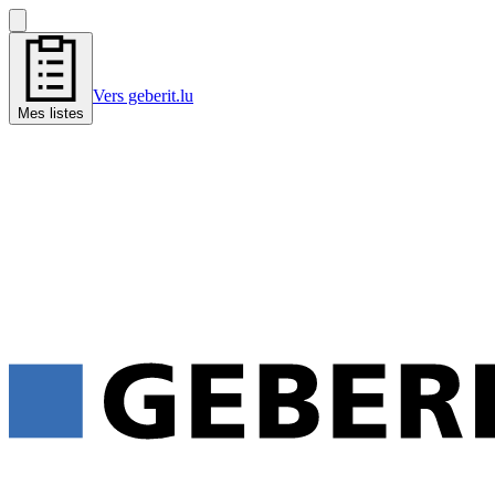
Vers geberit.lu
Mes listes