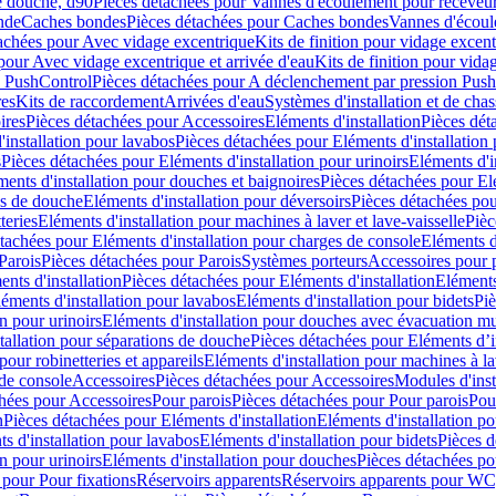
e douche, d90
Pièces détachées pour Vannes d'écoulement pour receveu
nde
Caches bondes
Pièces détachées pour Caches bondes
Vannes d'écoul
achées pour Avec vidage excentrique
Kits de finition pour vidage excen
pour Avec vidage excentrique et arrivée d'eau
Kits de finition pour vida
n PushControl
Pièces détachées pour A déclenchement par pression Pus
res
Kits de raccordement
Arrivées d'eau
Systèmes d'installation et de chas
ires
Pièces détachées pour Accessoires
Eléments d'installation
Pièces dét
'installation pour lavabos
Pièces détachées pour Eléments d'installation
s
Pièces détachées pour Eléments d'installation pour urinoirs
Eléments d'i
ments d'installation pour douches et baignoires
Pièces détachées pour Elé
ns de douche
Eléments d'installation pour déversoirs
Pièces détachées pou
teries
Eléments d'installation pour machines à laver et lave-vaisselle
Pièc
tachées pour Eléments d'installation pour charges de console
Eléments d'
Parois
Pièces détachées pour Parois
Systèmes porteurs
Accessoires pour p
nts d'installation
Pièces détachées pour Eléments d'installation
Eléments
éments d'installation pour lavabos
Eléments d'installation pour bidets
Piè
n pour urinoirs
Eléments d'installation pour douches avec évacuation m
tallation pour séparations de douche
Pièces détachées pour Eléments d’i
pour robinetteries et appareils
Eléments d'installation pour machines à lav
 de console
Accessoires
Pièces détachées pour Accessoires
Modules d'inst
hées pour Accessoires
Pour parois
Pièces détachées pour Pour parois
Pou
n
Pièces détachées pour Eléments d'installation
Eléments d'installation 
s d'installation pour lavabos
Eléments d'installation pour bidets
Pièces d
n pour urinoirs
Eléments d'installation pour douches
Pièces détachées po
 pour Pour fixations
Réservoirs apparents
Réservoirs apparents pour WC,