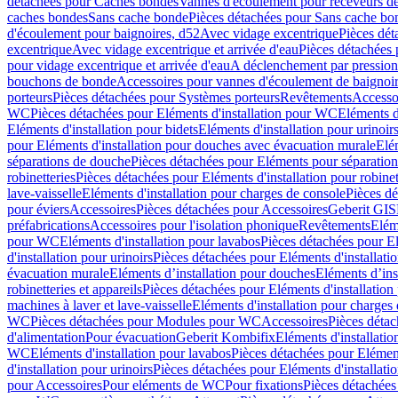
détachées pour Caches bondes
Vannes d'écoulement pour receveurs d
caches bondes
Sans cache bonde
Pièces détachées pour Sans cache bo
d'écoulement pour baignoires, d52
Avec vidage excentrique
Pièces dét
excentrique
Avec vidage excentrique et arrivée d'eau
Pièces détachées 
pour vidage excentrique et arrivée d'eau
A déclenchement par pressio
bouchons de bonde
Accessoires pour vannes d'écoulement de baignoi
porteurs
Pièces détachées pour Systèmes porteurs
Revêtements
Accesso
WC
Pièces détachées pour Eléments d'installation pour WC
Eléments d
Eléments d'installation pour bidets
Eléments d'installation pour urinoir
pour Eléments d'installation pour douches avec évacuation murale
Elé
séparations de douche
Pièces détachées pour Eléments pour séparatio
robinetteries
Pièces détachées pour Eléments d'installation pour robinet
lave-vaisselle
Eléments d'installation pour charges de console
Pièces dé
pour éviers
Accessoires
Pièces détachées pour Accessoires
Geberit GIS
préfabrications
Accessoires pour l'isolation phonique
Revêtements
Eléme
pour WC
Eléments d'installation pour lavabos
Pièces détachées pour El
d'installation pour urinoirs
Pièces détachées pour Eléments d'installatio
évacuation murale
Eléments d’installation pour douches
Eléments d’ins
robinetteries et appareils
Pièces détachées pour Eléments d'installation 
machines à laver et lave-vaisselle
Eléments d'installation pour charges
WC
Pièces détachées pour Modules pour WC
Accessoires
Pièces détac
d'alimentation
Pour évacuation
Geberit Kombifix
Eléments d'installatio
WC
Eléments d'installation pour lavabos
Pièces détachées pour Elément
d'installation pour urinoirs
Pièces détachées pour Eléments d'installatio
pour Accessoires
Pour eléments de WC
Pour fixations
Pièces détachées