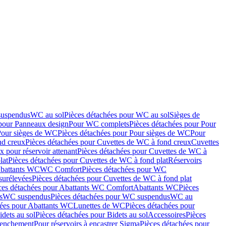
suspendus
WC au sol
Pièces détachées pour WC au sol
Sièges de
 pour Panneaux design
Pour WC complets
Pièces détachées pour Pour
Pour sièges de WC
Pièces détachées pour Pour sièges de WC
Pour
nd creux
Pièces détachées pour Cuvettes de WC à fond creux
Cuvettes
 pour réservoir attenant
Pièces détachées pour Cuvettes de WC à
lat
Pièces détachées pour Cuvettes de WC à fond plat
Réservoirs
Abattants WC
WC Comfort
Pièces détachées pour WC
surélevées
Pièces détachées pour Cuvettes de WC à fond plat
ces détachées pour Abattants WC Comfort
Abattants WC
Pièces
s
WC suspendus
Pièces détachées pour WC suspendus
WC au
hées pour Abattants WC
Lunettes de WC
Pièces détachées pour
idets au sol
Pièces détachées pour Bidets au sol
Accessoires
Pièces
clenchement
Pour réservoirs à encastrer Sigma
Pièces détachées pour