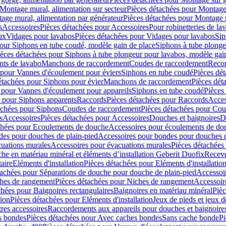
Montage mural, alimentation sur secteur
Pièces détachées pour Montage 
age mural, alimentation par générateur
Pièces détachées pour Montage m
s
Accessoires
Pièces détachées pour Accessoires
Pour robinetteries de la
ux
Vidages pour lavabos
Pièces détachées pour Vidages pour lavabos
Sip
our Siphons en tube coudé, modèle gain de place
Siphons à tube plonge
ièces détachées pour Siphons à tube plongeur pour lavabos, modèle gai
nts de lavabo
Manchons de raccordement
Coudes de raccordement
Reco
 pour Vannes d'écoulement pour éviers
Siphons en tube coudé
Pièces dé
étachées pour Siphons pour évier
Manchons de raccordement
Pièces dét
 pour Vannes d'écoulement pour appareils
Siphons en tube coudé
Pièces
s pour Siphons apparents
Raccords
Pièces détachées pour Raccords
Acces
achées pour Siphons
Coudes de raccordement
Pièces détachées pour Co
s
Accessoires
Pièces détachées pour Accessoires
Douches et baignoires
D
chées pour Ecoulements de douche
Accessoires pour écoulements de do
des pour douches de plain-pied
Accessoires pour bondes pour douches d
cuations murales
Accessoires pour évacuations murales
Pièces détachées
e en matériau minéral et éléments d’installation Geberit Duofix
Receve
aire
Eléments d'installation
Pièces détachées pour Eléments d'installatio
tachées pour Séparations de douche pour douche de plain-pied
Accessoi
hes de rangement
Pièces détachées pour Niches de rangement
Accessoir
chées pour Baignoires rectangulaires
Baignoires en matériau minéral
Pièc
tion
Pièces détachées pour Eléments d'installation
Jeux de pieds et jeux d
res accessoires
Raccordements aux appareils pour douches et baignoire
s bondes
Pièces détachées pour Avec caches bondes
Sans cache bonde
Pi