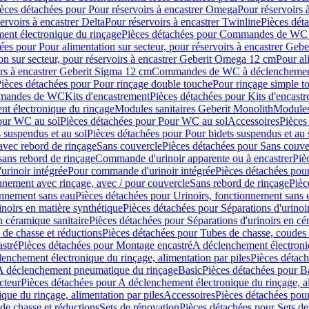
èces détachées pour Pour réservoirs à encastrer Omega
Pour réservoirs 
ervoirs à encastrer Delta
Pour réservoirs à encastrer Twinline
Pièces déta
t électronique du rinçage
Pièces détachées pour Commandes de WC à
ées pour Pour alimentation sur secteur, pour réservoirs à encastrer Geb
on sur secteur, pour réservoirs à encastrer Geberit Omega 12 cm
Pour al
irs à encastrer Geberit Sigma 12 cm
Commandes de WC à déclenchement
ièces détachées pour Pour rinçage double touche
Pour rinçage simple t
ommandes de WC
Kits d'encastrement
Pièces détachées pour Kits d'encast
t électronique du rinçage
Modules sanitaires Geberit Monolith
Modules
our WC au sol
Pièces détachées pour Pour WC au sol
Accessoires
Pièces
 suspendus et au sol
Pièces détachées pour Pour bidets suspendus et au 
avec rebord de rinçage
Sans couvercle
Pièces détachées pour Sans couve
sans rebord de rinçage
Commande d'urinoir apparente ou à encastrer
Piè
rinoir intégrée
Pour commande d'urinoir intégrée
Pièces détachées pou
nnement avec rinçage, avec / pour couvercle
Sans rebord de rinçage
Pièc
onnement sans eau
Pièces détachées pour Urinoirs, fonctionnement sans 
inoirs en matière synthétique
Pièces détachées pour Séparations d'urinoi
n céramique sanitaire
Pièces détachées pour Séparations d'urinoirs en cé
 de chasse et réductions
Pièces détachées pour Tubes de chasse, coudes 
stré
Pièces détachées pour Montage encastré
A déclenchement électroniq
enchement électronique du rinçage, alimentation par piles
Pièces détach
 A déclenchement pneumatique du rinçage
Basic
Pièces détachées pour B
cteur
Pièces détachées pour A déclenchement électronique du rinçage, al
que du rinçage, alimentation par piles
Accessoires
Pièces détachées pou
de chasse et réductions
Sets de rénovation
Pièces détachées pour Sets de