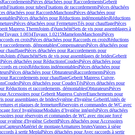
s
Raccordements
Pièces détachées pour Raccordements
Geberit
ords
Fixations pour tubes
Fixations de raccordements
Pièces détachées
ces détachées pour Raccords
Manchons
Pièces détachées pour
ontables
Pièces détachées pour Réductions indémontables
Réductions
metures
Pièces détachées pour Fermetures
Tés pour chauffage
Pièces
berit Mapress Therm
Joints d'étanchéité
Sets de vis pour assemblages à
one
Tuyaux 1.0034
Tuyaux 1.0215
Mamelons
Manchons
Pièces
ccords en croix
Pièces détachées pour Raccords en croix
Réductions
et raccordements, démontables
Compensateurs
Pièces détachées pour
ur chauffage
Pièces détachées pour Raccordements pour
nts
Joints d'étanchéité
Sets de vis pour assemblages de brides
Geberit
s
Pièces détachées pour Réductions
Coudes
Pièces détachées pour
ccords en croix
Réductions indémontables
Pièces détachées pour
teurs
Pièces détachées pour Obturateurs
Raccordements
Pièces
 pour Raccordements pour chauffage
Geberit Mapress Cuivre,
ons
Coudes
Pièces détachées pour Coudes
Tés
Pièces détachées pour
our Réductions et raccordements, démontables
Obturateurs
Pièces
pour Accessoires pour Geberit Mapress Cuivre
Etanchements pour
vis pour assemblages de brides
Système d'hygiène Geberit
Unités de
rtures et plaques de fermeture
Réservoirs et commandes de WC avec
inçage forcé hygiénique
Modules d’hygiène intégrés
Pièces détachées
essoires pour réservoirs et commandes de WC avec rinçage forcé
our système d'hygiène Geberit
Pièces détachées pour Accessoires
urs
Capteurs
Matériel de montage
Armatures brutes
Vannes à siège
accords à sertir Mepla
Pièces détachées pour Avec raccords à sertir