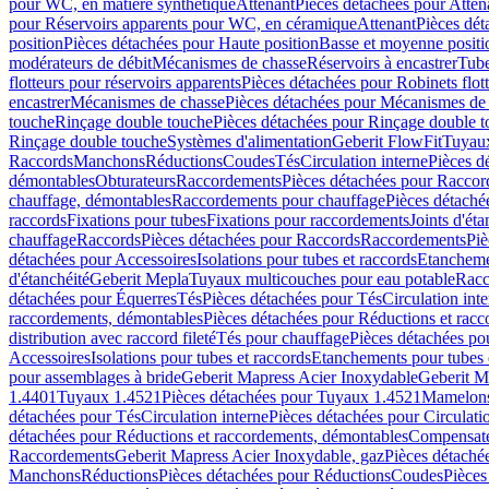
pour WC, en matière synthétique
Attenant
Pièces détachées pour Atten
pour Réservoirs apparents pour WC, en céramique
Attenant
Pièces dét
position
Pièces détachées pour Haute position
Basse et moyenne positi
modérateurs de débit
Mécanismes de chasse
Réservoirs à encastrer
Tube
flotteurs pour réservoirs apparents
Pièces détachées pour Robinets flott
encastrer
Mécanismes de chasse
Pièces détachées pour Mécanismes de
touche
Rinçage double touche
Pièces détachées pour Rinçage double 
Rinçage double touche
Systèmes d'alimentation
Geberit FlowFit
Tuyaux
Raccords
Manchons
Réductions
Coudes
Tés
Circulation interne
Pièces d
démontables
Obturateurs
Raccordements
Pièces détachées pour Racco
chauffage, démontables
Raccordements pour chauffage
Pièces détaché
raccords
Fixations pour tubes
Fixations pour raccordements
Joints d'éta
chauffage
Raccords
Pièces détachées pour Raccords
Raccordements
Piè
détachées pour Accessoires
Isolations pour tubes et raccords
Etanchemen
d'étanchéité
Geberit Mepla
Tuyaux multicouches pour eau potable
Racc
détachées pour Équerres
Tés
Pièces détachées pour Tés
Circulation int
raccordements, démontables
Pièces détachées pour Réductions et rac
distribution avec raccord fileté
Tés pour chauffage
Pièces détachées po
Accessoires
Isolations pour tubes et raccords
Etanchements pour tubes 
pour assemblages à bride
Geberit Mapress Acier Inoxydable
Geberit M
1.4401
Tuyaux 1.4521
Pièces détachées pour Tuyaux 1.4521
Mamelon
détachées pour Tés
Circulation interne
Pièces détachées pour Circulati
détachées pour Réductions et raccordements, démontables
Compensat
Raccordements
Geberit Mapress Acier Inoxydable, gaz
Pièces détaché
Manchons
Réductions
Pièces détachées pour Réductions
Coudes
Pièces