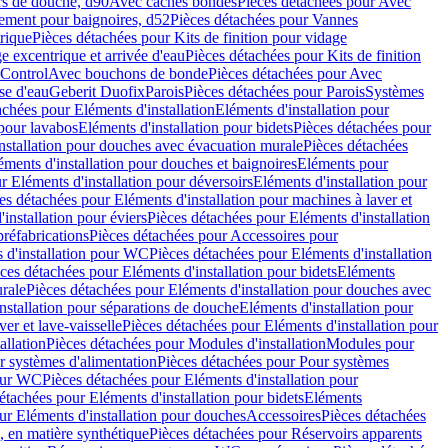
rs de douche, d90
Avec caches bondes
Pièces détachées pour Avec
ement pour baignoires, d52
Pièces détachées pour Vannes
trique
Pièces détachées pour Kits de finition pour vidage
ge excentrique et arrivée d'eau
Pièces détachées pour Kits de finition
hControl
Avec bouchons de bonde
Pièces détachées pour Avec
se d'eau
Geberit Duofix
Parois
Pièces détachées pour Parois
Systèmes
achées pour Eléments d'installation
Eléments d'installation pour
 pour lavabos
Eléments d'installation pour bidets
Pièces détachées pour
nstallation pour douches avec évacuation murale
Pièces détachées
ments d'installation pour douches et baignoires
Eléments pour
r Eléments d'installation pour déversoirs
Eléments d'installation pour
es détachées pour Eléments d'installation pour machines à laver et
installation pour éviers
Pièces détachées pour Eléments d'installation
réfabrications
Pièces détachées pour Accessoires pour
 d'installation pour WC
Pièces détachées pour Eléments d'installation
ces détachées pour Eléments d'installation pour bidets
Eléments
urale
Pièces détachées pour Eléments d'installation pour douches avec
nstallation pour séparations de douche
Eléments d'installation pour
er et lave-vaisselle
Pièces détachées pour Eléments d'installation pour
allation
Pièces détachées pour Modules d'installation
Modules pour
r systèmes d'alimentation
Pièces détachées pour Pour systèmes
pour WC
Pièces détachées pour Eléments d'installation pour
étachées pour Eléments d'installation pour bidets
Eléments
ur Eléments d'installation pour douches
Accessoires
Pièces détachées
 en matière synthétique
Pièces détachées pour Réservoirs apparents