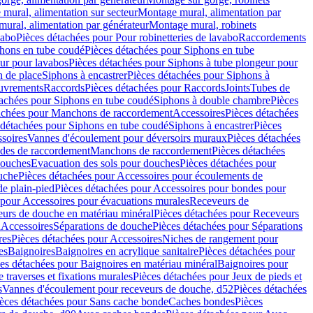
mural, alimentation sur secteur
Montage mural, alimentation par
ural, alimentation par générateur
Montage mural, robinets
vabo
Pièces détachées pour Pour robinetteries de lavabo
Raccordements
hons en tube coudé
Pièces détachées pour Siphons en tube
ur pour lavabos
Pièces détachées pour Siphons à tube plongeur pour
n de place
Siphons à encastrer
Pièces détachées pour Siphons à
uvrements
Raccords
Pièces détachées pour Raccords
Joints
Tubes de
tachées pour Siphons en tube coudé
Siphons à double chambre
Pièces
achées pour Manchons de raccordement
Accessoires
Pièces détachées
 détachées pour Siphons en tube coudé
Siphons à encastrer
Pièces
soires
Vannes d'écoulement pour déversoirs muraux
Pièces détachées
udes de raccordement
Manchons de raccordement
Pièces détachées
ouches
Evacuation des sols pour douches
Pièces détachées pour
uche
Pièces détachées pour Accessoires pour écoulements de
e plain-pied
Pièces détachées pour Accessoires pour bondes pour
 pour Accessoires pour évacuations murales
Receveurs de
urs de douche en matériau minéral
Pièces détachées pour Receveurs
n
Accessoires
Séparations de douche
Pièces détachées pour Séparations
res
Pièces détachées pour Accessoires
Niches de rangement pour
es
Baignoires
Baignoires en acrylique sanitaire
Pièces détachées pour
es détachées pour Baignoires en matériau minéral
Baignoires pour
e traverses et fixations murales
Pièces détachées pour Jeux de pieds et
s
Vannes d'écoulement pour receveurs de douche, d52
Pièces détachées
èces détachées pour Sans cache bonde
Caches bondes
Pièces