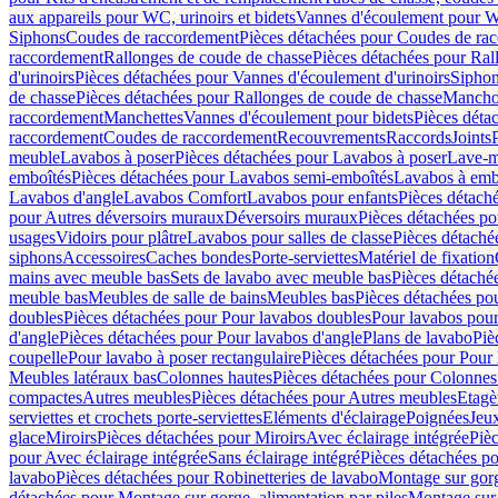
aux appareils pour WC, urinoirs et bidets
Vannes d'écoulement pour W
Siphons
Coudes de raccordement
Pièces détachées pour Coudes de ra
raccordement
Rallonges de coude de chasse
Pièces détachées pour Ral
d'urinoirs
Pièces détachées pour Vannes d'écoulement d'urinoirs
Siphon
de chasse
Pièces détachées pour Rallonges de coude de chasse
Mancho
raccordement
Manchettes
Vannes d'écoulement pour bidets
Pièces déta
raccordement
Coudes de raccordement
Recouvrements
Raccords
Joints
meuble
Lavabos à poser
Pièces détachées pour Lavabos à poser
Lave-m
emboîtés
Pièces détachées pour Lavabos semi-emboîtés
Lavabos à emb
Lavabos d'angle
Lavabos Comfort
Lavabos pour enfants
Pièces détach
pour Autres déversoirs muraux
Déversoirs muraux
Pièces détachées p
usages
Vidoirs pour plâtre
Lavabos pour salles de classe
Pièces détaché
siphons
Accessoires
Caches bondes
Porte-serviettes
Matériel de fixation
mains avec meuble bas
Sets de lavabo avec meuble bas
Pièces détaché
meuble bas
Meubles de salle de bains
Meubles bas
Pièces détachées po
doubles
Pièces détachées pour Pour lavabos doubles
Pour lavabos pou
d'angle
Pièces détachées pour Pour lavabos d'angle
Plans de lavabo
Piè
coupelle
Pour lavabo à poser rectangulaire
Pièces détachées pour Pour 
Meubles latéraux bas
Colonnes hautes
Pièces détachées pour Colonnes
compactes
Autres meubles
Pièces détachées pour Autres meubles
Etagè
serviettes et crochets porte-serviettes
Eléments d'éclairage
Poignées
Jeu
glace
Miroirs
Pièces détachées pour Miroirs
Avec éclairage intégrée
Pièc
pour Avec éclairage intégrée
Sans éclairage intégré
Pièces détachées po
lavabo
Pièces détachées pour Robinetteries de lavabo
Montage sur gorg
détachées pour Montage sur gorge, alimentation par piles
Montage sur 