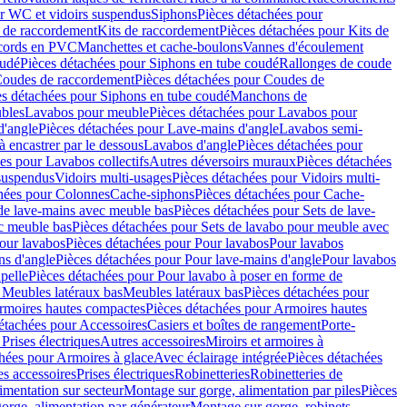
r WC et vidoirs suspendus
Siphons
Pièces détachées pour
 de raccordement
Kits de raccordement
Pièces détachées pour Kits de
ccords en PVC
Manchettes et cache-boulons
Vannes d'écoulement
oudé
Pièces détachées pour Siphons en tube coudé
Rallonges de coude
oudes de raccordement
Pièces détachées pour Coudes de
es détachées pour Siphons en tube coudé
Manchons de
bles
Lavabos pour meuble
Pièces détachées pour Lavabos pour
d'angle
Pièces détachées pour Lave-mains d'angle
Lavabos semi-
 encastrer par le dessous
Lavabos d'angle
Pièces détachées pour
es pour Lavabos collectifs
Autres déversoirs muraux
Pièces détachées
 suspendus
Vidoirs multi-usages
Pièces détachées pour Vidoirs multi-
hées pour Colonnes
Cache-siphons
Pièces détachées pour Cache-
de lave-mains avec meuble bas
Pièces détachées pour Sets de lave-
c meuble bas
Pièces détachées pour Sets de lavabo pour meuble avec
our lavabos
Pièces détachées pour Pour lavabos
Pour lavabos
ns d'angle
Pièces détachées pour Pour lave-mains d'angle
Pour lavabos
pelle
Pièces détachées pour Pour lavabo à poser en forme de
 Meubles latéraux bas
Meubles latéraux bas
Pièces détachées pour
rmoires hautes compactes
Pièces détachées pour Armoires hautes
étachées pour Accessoires
Casiers et boîtes de rangement
Porte-
Prises électriques
Autres accessoires
Miroirs et armoires à
hées pour Armoires à glace
Avec éclairage intégrée
Pièces détachées
es accessoires
Prises électriques
Robinetteries
Robinetteries de
imentation sur secteur
Montage sur gorge, alimentation par piles
Pièces
orge, alimentation par générateur
Montage sur gorge, robinets