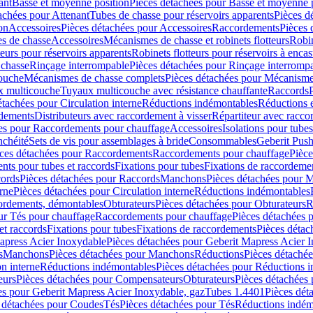
ant
Basse et moyenne position
Pièces détachées pour Basse et moyenne 
achées pour Attenant
Tubes de chasse pour réservoirs apparents
Pièces d
on
Accessoires
Pièces détachées pour Accessoires
Raccordements
Pièces 
s de chasse
Accessoires
Mécanismes de chasse et robinets flotteurs
Robin
eurs pour réservoirs apparents
Robinets flotteurs pour réservoirs à encas
 chasse
Rinçage interrompable
Pièces détachées pour Rinçage interromp
touche
Mécanismes de chasse complets
Pièces détachées pour Mécanisme
 multicouche
Tuyaux multicouche avec résistance chauffante
Raccords
étachées pour Circulation interne
Réductions indémontables
Réductions e
rdements
Distributeurs avec raccordement à visser
Répartiteur avec raccor
es pour Raccordements pour chauffage
Accessoires
Isolations pour tubes
nchéité
Sets de vis pour assemblages à bride
Consommables
Geberit Push
ces détachées pour Raccordements
Raccordements pour chauffage
Pièce
ts pour tubes et raccords
Fixations pour tubes
Fixations de raccordeme
ords
Pièces détachées pour Raccords
Manchons
Pièces détachées pour 
erne
Pièces détachées pour Circulation interne
Réductions indémontables
cordements, démontables
Obturateurs
Pièces détachées pour Obturateurs
R
ur Tés pour chauffage
Raccordements pour chauffage
Pièces détachées 
et raccords
Fixations pour tubes
Fixations de raccordements
Pièces détac
apress Acier Inoxydable
Pièces détachées pour Geberit Mapress Acier 
s
Manchons
Pièces détachées pour Manchons
Réductions
Pièces détaché
on interne
Réductions indémontables
Pièces détachées pour Réductions 
eurs
Pièces détachées pour Compensateurs
Obturateurs
Pièces détachées 
es pour Geberit Mapress Acier Inoxydable, gaz
Tubes 1.4401
Pièces dét
 détachées pour Coudes
Tés
Pièces détachées pour Tés
Réductions indém