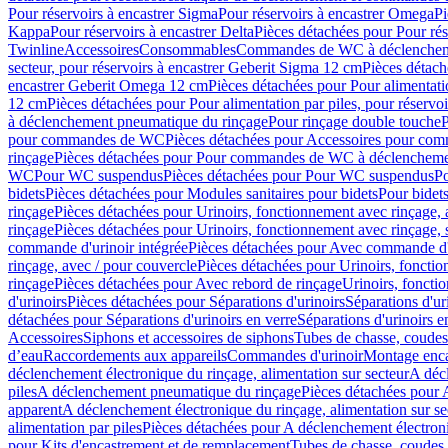
Pour réservoirs à encastrer Sigma
Pour réservoirs à encastrer Omega
Pi
Kappa
Pour réservoirs à encastrer Delta
Pièces détachées pour Pour rés
Twinline
Accessoires
Consommables
Commandes de WC à déclenchemen
secteur, pour réservoirs à encastrer Geberit Sigma 12 cm
Pièces détach
encastrer Geberit Omega 12 cm
Pièces détachées pour Pour alimentati
12 cm
Pièces détachées pour Pour alimentation par piles, pour réservo
à déclenchement pneumatique du rinçage
Pour rinçage double touche
P
pour commandes de WC
Pièces détachées pour Accessoires pour c
rinçage
Pièces détachées pour Pour commandes de WC à déclenchemen
WC
Pour WC suspendus
Pièces détachées pour Pour WC suspendus
P
bidets
Pièces détachées pour Modules sanitaires pour bidets
Pour bidets
rinçage
Pièces détachées pour Urinoirs, fonctionnement avec rinçage, 
rinçage
Pièces détachées pour Urinoirs, fonctionnement avec rinçage, 
commande d'urinoir intégrée
Pièces détachées pour Avec commande d'u
rinçage, avec / pour couvercle
Pièces détachées pour Urinoirs, fonctio
rinçage
Pièces détachées pour Avec rebord de rinçage
Urinoirs, foncti
d'urinoirs
Pièces détachées pour Séparations d'urinoirs
Séparations d'ur
détachées pour Séparations d'urinoirs en verre
Séparations d'urinoirs e
Accessoires
Siphons et accessoires de siphons
Tubes de chasse, coudes
d’eau
Raccordements aux appareils
Commandes d'urinoir
Montage enca
déclenchement électronique du rinçage, alimentation sur secteur
A décl
piles
A déclenchement pneumatique du rinçage
Pièces détachées pour
apparent
A déclenchement électronique du rinçage, alimentation sur se
alimentation par piles
Pièces détachées pour A déclenchement électroni
pour Kits d'encastrement et de remplacement
Tubes de chasse, coudes 