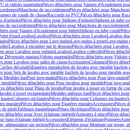
C et vidoirs suspendus
Pièces détachées pour Vannes d'écoulement pou
ccordement
Manchons de raccordement
Pièces détachées pour Manchons
longes de coude de chasse
Raccords en PVC
Pièces détachées pour Ra
s d'urinoirs
Pièces détachées pour Siphons d'urinoirs
Siphons en tube c
ns de raccordement
Pièces détachées pour Manchons de raccordement
C
chées pour Vannes d'écoulement pour bidets
Siphons en tube coudé
Pièc
Point d'eau
Lavabos
Lavabos
Pièces détachées pour Lavabos
Lavabos dou
ains
Pièces détachées pour Lave-mains
Lave-mains à poser
Lave-mains 
oîter
Lavabos à encastrer par le dessous
Pièces détachées pour Lavabos à
ées pour Lavabos pour enfants
Lavabos
Lavabos collectifs
Pièces détaché
our Déversoirs muraux
Vidoirs suspendus
Pièces détachées pour Vidoirs
es pour Lavabos pour salles de classe
Accessoires
Colonnes
Pièces détac
Caches décoratifs
Etagères murales
Sets de lavabo avec meuble bas
Sets 
es pour Sets de lavabo avec meuble bas
Sets de lavabo pour meuble ave
ur Meubles bas
Pour lave-mains
Pièces détachées pour Pour lave-mains
P
r meuble
Pièces détachées pour Pour lavabos pour meuble
Pour lave-mai
ces détachées pour Plans de lavabo
Pour lavabo à poser en forme de cou
lavabo à poser rectangulaire
Meubles latéraux bas
Pièces détachées pour
 hautes
Colonnes mi-hautes
Pièces détachées pour Colonnes mi-hautes
A
res murales
Pièces détachées pour Etagères murales
Accessoires
Pièces d
x de pieds
Tableaux magnétiques
Prises électriques
Pièces détachées pour 
es détachées pour Avec éclairage intégrée
Armoires à glace
Pièces détac
ur Sans éclairage intégré
Accessoires
Eléments d'éclairage
Poignées
Autr
e, alimentation sur secteur
Pièces détachées pour Montage sur gorge, al
gorge, alimentation par générateur
Pièces détachées pour Montage sur g