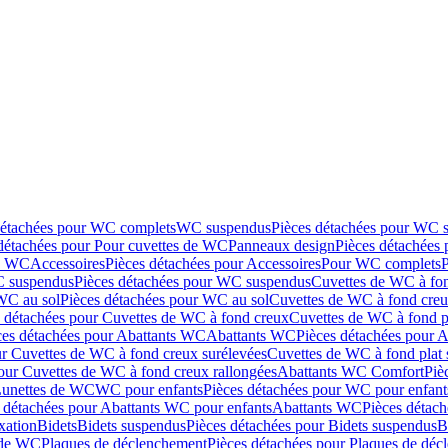
détachées pour WC complets
WC suspendus
Pièces détachées pour WC 
détachées pour Pour cuvettes de WC
Panneaux design
Pièces détachées
de WC
Accessoires
Pièces détachées pour Accessoires
Pour WC complets
 suspendus
Pièces détachées pour WC suspendus
Cuvettes de WC à fo
WC au sol
Pièces détachées pour WC au sol
Cuvettes de WC à fond creux
s détachées pour Cuvettes de WC à fond creux
Cuvettes de WC à fond p
ces détachées pour Abattants WC
Abattants WC
Pièces détachées pour 
ur Cuvettes de WC à fond creux surélevées
Cuvettes de WC à fond plat 
our Cuvettes de WC à fond creux rallongées
Abattants WC Comfort
Piè
Lunettes de WC
WC pour enfants
Pièces détachées pour WC pour enfant
 détachées pour Abattants WC pour enfants
Abattants WC
Pièces détac
ixation
Bidets
Bidets suspendus
Pièces détachées pour Bidets suspendus
B
 de WC
Plaques de déclenchement
Pièces détachées pour Plaques de dé