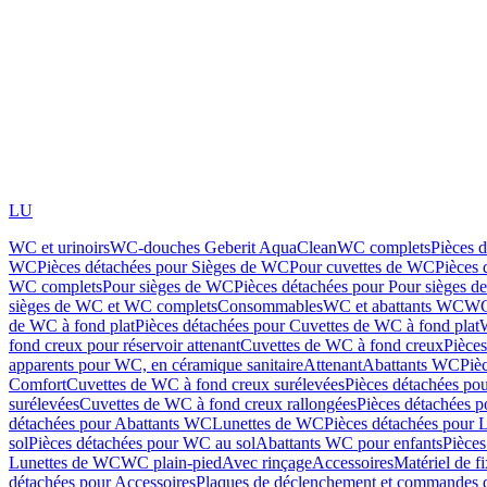
LU
WC et urinoirs
WC-douches Geberit AquaClean
WC complets
Pièces 
WC
Pièces détachées pour Sièges de WC
Pour cuvettes de WC
Pièces 
WC complets
Pour sièges de WC
Pièces détachées pour Pour sièges 
sièges de WC et WC complets
Consommables
WC et abattants WC
WC
de WC à fond plat
Pièces détachées pour Cuvettes de WC à fond plat
fond creux pour réservoir attenant
Cuvettes de WC à fond creux
Pièce
apparents pour WC, en céramique sanitaire
Attenant
Abattants WC
Piè
Comfort
Cuvettes de WC à fond creux surélevées
Pièces détachées po
surélevées
Cuvettes de WC à fond creux rallongées
Pièces détachées p
détachées pour Abattants WC
Lunettes de WC
Pièces détachées pour 
sol
Pièces détachées pour WC au sol
Abattants WC pour enfants
Pièces
Lunettes de WC
WC plain-pied
Avec rinçage
Accessoires
Matériel de f
détachées pour Accessoires
Plaques de déclenchement et commandes