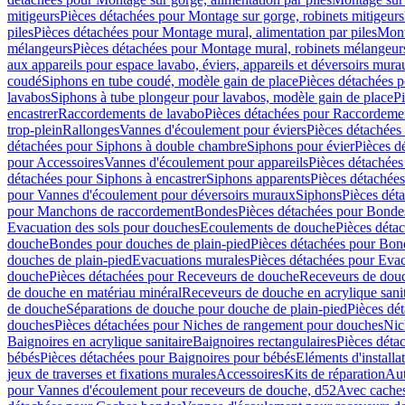
mitigeurs
Pièces détachées pour Montage sur gorge, robinets mitigeurs
piles
Pièces détachées pour Montage mural, alimentation par piles
Mont
mélangeurs
Pièces détachées pour Montage mural, robinets mélangeur
aux appareils pour espace lavabo, éviers, appareils et déversoirs mura
coudé
Siphons en tube coudé, modèle gain de place
Pièces détachées p
lavabos
Siphons à tube plongeur pour lavabos, modèle gain de place
P
encastrer
Raccordements de lavabo
Pièces détachées pour Raccordeme
trop-plein
Rallonges
Vannes d'écoulement pour éviers
Pièces détachées
détachées pour Siphons à double chambre
Siphons pour évier
Pièces d
pour Accessoires
Vannes d'écoulement pour appareils
Pièces détachées
détachées pour Siphons à encastrer
Siphons apparents
Pièces détachée
pour Vannes d'écoulement pour déversoirs muraux
Siphons
Pièces dét
pour Manchons de raccordement
Bondes
Pièces détachées pour Bonde
Evacuation des sols pour douches
Ecoulements de douche
Pièces déta
douche
Bondes pour douches de plain-pied
Pièces détachées pour Bon
douches de plain-pied
Evacuations murales
Pièces détachées pour Eva
douche
Pièces détachées pour Receveurs de douche
Receveurs de douch
de douche en matériau minéral
Receveurs de douche en acrylique sanit
de douche
Séparations de douche pour douche de plain-pied
Pièces dé
douches
Pièces détachées pour Niches de rangement pour douches
Nic
Baignoires en acrylique sanitaire
Baignoires rectangulaires
Pièces déta
bébés
Pièces détachées pour Baignoires pour bébés
Eléments d'installa
jeux de traverses et fixations murales
Accessoires
Kits de réparation
Aut
pour Vannes d'écoulement pour receveurs de douche, d52
Avec cache