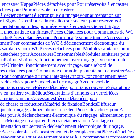
à encastrer Kappa
Pièces détachées pour Pour réservoirs à encastrer
chées pour Pour réservoirs à encastrer
 déclenchement électronique du rinçage
Pour alimentation sur
erit Sigma 12 cm
Pour alimentation sur secteur, pour réservoirs à
imentation par piles, pour réservoirs à encastrer Geberit Sigma
 pneumatique du rinçage
Pièces détachées pour Commandes de WC
ouche
Pièces détachées pour Pour rinçage simple touche
Accessoires
rement
Pour commandes de WC à déclenchement électronique du
 sanitaires pour WC
Pièces détachées pour Modules sanitaires pour
 détachées pour Accessoires
Consommables
Modules sanitaires pour
sol
Urinoirs
Urinoirs, fonctionnement avec rinçage, avec rebord de
rcle
Urinoirs, fonctionnement avec rinçage, sans rebord de
ces détachées pour Commande d'urinoir apparente ou à encastrer
Avec
r Pour commande d'urinoir intégrée
Urinoirs, fonctionnement avec
es détachées pour Sans rebord de rinçage
Avec rebord de
eau
Sans couvercle
Pièces détachées pour Sans couvercle
Séparations
rs en matière synthétique
Séparations d'urinoirs en verre
Pièces
ramique sanitaire
Accessoires
Pièces détachées pour
de chasse et réductions
Matériel de fixation
Bondes
Diffuseur
ue du rinçage, alimentation sur secteur
Pièces détachées pour A
ées pour A déclenchement électronique du rinçage, alimentation par
asic
Montage en apparent
Pièces détachées pour Montage en
imentation sur secteur
A déclenchement électronique du rinçage,
r Accessoires
Kits d'encastrement et de remplacement
Pièces détachées
 rénovation
Plaques de fermeture
Aides à la commande
Raccordements