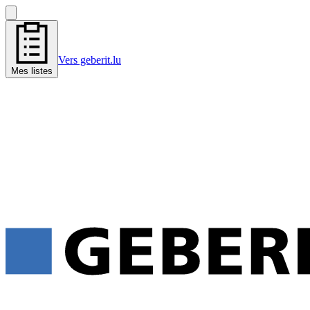
Vers geberit.lu
Mes listes