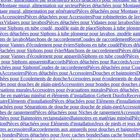
Montage mural, alimentation sur secteur
Pièces détachées pour Montage 
age mural, alimentation par générateur
Pièces détachées pour Montage m
s
Accessoires
Pièces détachées pour Accessoires
Pour robinetteries de la
ux
Vidages pour lavabos
Pièces détachées pour Vidages pour lavabos
Sip
our Siphons en tube coudé, modèle gain de place
Siphons à tube plonge
ièces détachées pour Siphons à tube plongeur pour lavabos, modèle gai
nts de lavabo
Manchons de raccordement
Coudes de raccordement
Reco
 pour Vannes d'écoulement pour éviers
Siphons en tube coudé
Pièces dé
étachées pour Siphons pour évier
Manchons de raccordement
Pièces dét
 pour Vannes d'écoulement pour appareils
Siphons en tube coudé
Pièces
s pour Siphons apparents
Raccords
Pièces détachées pour Raccords
Acces
achées pour Siphons
Coudes de raccordement
Pièces détachées pour Co
s
Accessoires
Pièces détachées pour Accessoires
Douches et baignoires
D
chées pour Ecoulements de douche
Accessoires pour écoulements de do
des pour douches de plain-pied
Accessoires pour bondes pour douches d
cuations murales
Accessoires pour évacuations murales
Pièces détachées
e en matériau minéral et éléments d’installation Geberit Duofix
Receve
aire
Eléments d'installation
Pièces détachées pour Eléments d'installatio
tachées pour Séparations de douche pour douche de plain-pied
Accessoi
hes de rangement
Pièces détachées pour Niches de rangement
Accessoir
chées pour Baignoires rectangulaires
Baignoires en matériau minéral
Pièc
tion
Pièces détachées pour Eléments d'installation
Jeux de pieds et jeux d
res accessoires
Raccordements aux appareils pour douches et baignoire
s bondes
Pièces détachées pour Avec caches bondes
Sans cache bonde
Pi