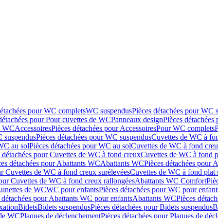
détachées pour WC complets
WC suspendus
Pièces détachées pour WC 
détachées pour Pour cuvettes de WC
Panneaux design
Pièces détachées
de WC
Accessoires
Pièces détachées pour Accessoires
Pour WC complets
 suspendus
Pièces détachées pour WC suspendus
Cuvettes de WC à fo
WC au sol
Pièces détachées pour WC au sol
Cuvettes de WC à fond creux
s détachées pour Cuvettes de WC à fond creux
Cuvettes de WC à fond p
ces détachées pour Abattants WC
Abattants WC
Pièces détachées pour 
ur Cuvettes de WC à fond creux surélevées
Cuvettes de WC à fond plat 
our Cuvettes de WC à fond creux rallongées
Abattants WC Comfort
Piè
Lunettes de WC
WC pour enfants
Pièces détachées pour WC pour enfant
 détachées pour Abattants WC pour enfants
Abattants WC
Pièces détac
ixation
Bidets
Bidets suspendus
Pièces détachées pour Bidets suspendus
B
 de WC
Plaques de déclenchement
Pièces détachées pour Plaques de dé