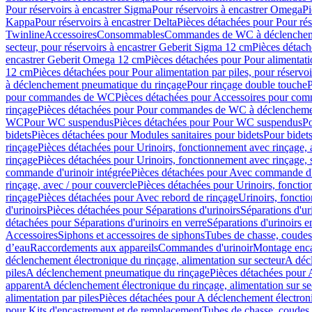
Pour réservoirs à encastrer Sigma
Pour réservoirs à encastrer Omega
Pi
Kappa
Pour réservoirs à encastrer Delta
Pièces détachées pour Pour rés
Twinline
Accessoires
Consommables
Commandes de WC à déclenchemen
secteur, pour réservoirs à encastrer Geberit Sigma 12 cm
Pièces détach
encastrer Geberit Omega 12 cm
Pièces détachées pour Pour alimentati
12 cm
Pièces détachées pour Pour alimentation par piles, pour réservo
à déclenchement pneumatique du rinçage
Pour rinçage double touche
P
pour commandes de WC
Pièces détachées pour Accessoires pour c
rinçage
Pièces détachées pour Pour commandes de WC à déclenchemen
WC
Pour WC suspendus
Pièces détachées pour Pour WC suspendus
P
bidets
Pièces détachées pour Modules sanitaires pour bidets
Pour bidets
rinçage
Pièces détachées pour Urinoirs, fonctionnement avec rinçage, 
rinçage
Pièces détachées pour Urinoirs, fonctionnement avec rinçage, 
commande d'urinoir intégrée
Pièces détachées pour Avec commande d'u
rinçage, avec / pour couvercle
Pièces détachées pour Urinoirs, fonctio
rinçage
Pièces détachées pour Avec rebord de rinçage
Urinoirs, foncti
d'urinoirs
Pièces détachées pour Séparations d'urinoirs
Séparations d'ur
détachées pour Séparations d'urinoirs en verre
Séparations d'urinoirs e
Accessoires
Siphons et accessoires de siphons
Tubes de chasse, coudes
d’eau
Raccordements aux appareils
Commandes d'urinoir
Montage enca
déclenchement électronique du rinçage, alimentation sur secteur
A décl
piles
A déclenchement pneumatique du rinçage
Pièces détachées pour
apparent
A déclenchement électronique du rinçage, alimentation sur se
alimentation par piles
Pièces détachées pour A déclenchement électroni
pour Kits d'encastrement et de remplacement
Tubes de chasse, coudes 