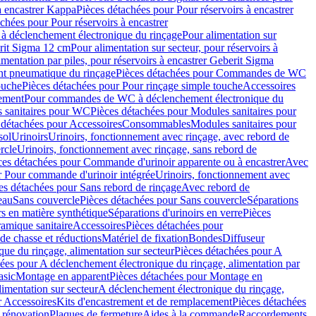
à encastrer Kappa
Pièces détachées pour Pour réservoirs à encastrer
chées pour Pour réservoirs à encastrer
 déclenchement électronique du rinçage
Pour alimentation sur
erit Sigma 12 cm
Pour alimentation sur secteur, pour réservoirs à
imentation par piles, pour réservoirs à encastrer Geberit Sigma
 pneumatique du rinçage
Pièces détachées pour Commandes de WC
ouche
Pièces détachées pour Pour rinçage simple touche
Accessoires
rement
Pour commandes de WC à déclenchement électronique du
 sanitaires pour WC
Pièces détachées pour Modules sanitaires pour
 détachées pour Accessoires
Consommables
Modules sanitaires pour
sol
Urinoirs
Urinoirs, fonctionnement avec rinçage, avec rebord de
rcle
Urinoirs, fonctionnement avec rinçage, sans rebord de
ces détachées pour Commande d'urinoir apparente ou à encastrer
Avec
r Pour commande d'urinoir intégrée
Urinoirs, fonctionnement avec
es détachées pour Sans rebord de rinçage
Avec rebord de
eau
Sans couvercle
Pièces détachées pour Sans couvercle
Séparations
rs en matière synthétique
Séparations d'urinoirs en verre
Pièces
ramique sanitaire
Accessoires
Pièces détachées pour
de chasse et réductions
Matériel de fixation
Bondes
Diffuseur
ue du rinçage, alimentation sur secteur
Pièces détachées pour A
ées pour A déclenchement électronique du rinçage, alimentation par
asic
Montage en apparent
Pièces détachées pour Montage en
imentation sur secteur
A déclenchement électronique du rinçage,
r Accessoires
Kits d'encastrement et de remplacement
Pièces détachées
 rénovation
Plaques de fermeture
Aides à la commande
Raccordements