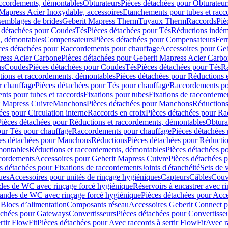
accordements, démontables
Obturateurs
Pièces détachées pour Obturateur
Mapress Acier Inoxydable, accessoires
Etanchements pour tubes et racc
ssemblages de brides
Geberit Mapress Therm
Tuyaux Therm
Raccords
Piè
 détachées pour Coudes
Tés
Pièces détachées pour Tés
Réductions indém
s, démontables
Compensateurs
Pièces détachées pour Compensateurs
Fer
ces détachées pour Raccordements pour chauffage
Accessoires pour Ge
ress Acier Carbone
Pièces détachées pour Geberit Mapress Acier Carb
ns
Coudes
Pièces détachées pour Coudes
Tés
Pièces détachées pour Tés
Ra
ions et raccordements, démontables
Pièces détachées pour Réductions 
r chauffage
Pièces détachées pour Tés pour chauffage
Raccordements po
ts pour tubes et raccords
Fixations pour tubes
Fixations de raccordeme
t Mapress Cuivre
Manchons
Pièces détachées pour Manchons
Réduction
ées pour Circulation interne
Raccords en croix
Pièces détachées pour Ra
Pièces détachées pour Réductions et raccordements, démontables
Obtura
our Tés pour chauffage
Raccordements pour chauffage
Pièces détachées
es détachées pour Manchons
Réductions
Pièces détachées pour Réducti
montables
Réductions et raccordements, démontables
Pièces détachées p
cordements
Accessoires pour Geberit Mapress Cuivre
Pièces détachées 
s détachées pour Fixations de raccordements
Joints d'étanchéité
Sets de 
ues
Accessoires pour unités de rinçage hygiéniques
Capteurs
Câbles
Couve
des de WC avec rinçage forcé hygiénique
Réservoirs à encastrer avec r
mandes de WC avec rinçage forcé hygiénique
Pièces détachées pour Acc
 Blocs d’alimentation
Composants réseau
Accessoires Geberit Connect p
achées pour Gateways
Convertisseurs
Pièces détachées pour Convertisse
rtir FlowFit
Pièces détachées pour Avec raccords à sertir FlowFit
Avec r