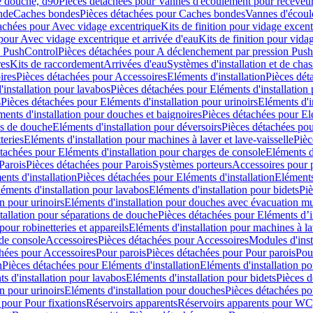
e douche, d90
Pièces détachées pour Vannes d'écoulement pour receveu
nde
Caches bondes
Pièces détachées pour Caches bondes
Vannes d'écoul
achées pour Avec vidage excentrique
Kits de finition pour vidage excen
pour Avec vidage excentrique et arrivée d'eau
Kits de finition pour vida
n PushControl
Pièces détachées pour A déclenchement par pression Pus
res
Kits de raccordement
Arrivées d'eau
Systèmes d'installation et de chas
ires
Pièces détachées pour Accessoires
Eléments d'installation
Pièces dét
'installation pour lavabos
Pièces détachées pour Eléments d'installation
s
Pièces détachées pour Eléments d'installation pour urinoirs
Eléments d'i
ments d'installation pour douches et baignoires
Pièces détachées pour Elé
ns de douche
Eléments d'installation pour déversoirs
Pièces détachées pou
teries
Eléments d'installation pour machines à laver et lave-vaisselle
Pièc
tachées pour Eléments d'installation pour charges de console
Eléments d'
Parois
Pièces détachées pour Parois
Systèmes porteurs
Accessoires pour p
nts d'installation
Pièces détachées pour Eléments d'installation
Eléments
éments d'installation pour lavabos
Eléments d'installation pour bidets
Piè
n pour urinoirs
Eléments d'installation pour douches avec évacuation m
tallation pour séparations de douche
Pièces détachées pour Eléments d’i
pour robinetteries et appareils
Eléments d'installation pour machines à lav
 de console
Accessoires
Pièces détachées pour Accessoires
Modules d'inst
hées pour Accessoires
Pour parois
Pièces détachées pour Pour parois
Pou
n
Pièces détachées pour Eléments d'installation
Eléments d'installation 
s d'installation pour lavabos
Eléments d'installation pour bidets
Pièces d
n pour urinoirs
Eléments d'installation pour douches
Pièces détachées po
 pour Pour fixations
Réservoirs apparents
Réservoirs apparents pour WC,