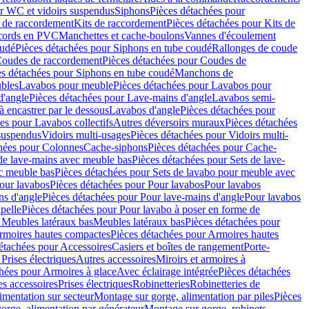
r WC et vidoirs suspendus
Siphons
Pièces détachées pour
 de raccordement
Kits de raccordement
Pièces détachées pour Kits de
ccords en PVC
Manchettes et cache-boulons
Vannes d'écoulement
oudé
Pièces détachées pour Siphons en tube coudé
Rallonges de coude
oudes de raccordement
Pièces détachées pour Coudes de
es détachées pour Siphons en tube coudé
Manchons de
bles
Lavabos pour meuble
Pièces détachées pour Lavabos pour
d'angle
Pièces détachées pour Lave-mains d'angle
Lavabos semi-
 encastrer par le dessous
Lavabos d'angle
Pièces détachées pour
es pour Lavabos collectifs
Autres déversoirs muraux
Pièces détachées
 suspendus
Vidoirs multi-usages
Pièces détachées pour Vidoirs multi-
hées pour Colonnes
Cache-siphons
Pièces détachées pour Cache-
de lave-mains avec meuble bas
Pièces détachées pour Sets de lave-
c meuble bas
Pièces détachées pour Sets de lavabo pour meuble avec
our lavabos
Pièces détachées pour Pour lavabos
Pour lavabos
ns d'angle
Pièces détachées pour Pour lave-mains d'angle
Pour lavabos
pelle
Pièces détachées pour Pour lavabo à poser en forme de
 Meubles latéraux bas
Meubles latéraux bas
Pièces détachées pour
rmoires hautes compactes
Pièces détachées pour Armoires hautes
étachées pour Accessoires
Casiers et boîtes de rangement
Porte-
Prises électriques
Autres accessoires
Miroirs et armoires à
hées pour Armoires à glace
Avec éclairage intégrée
Pièces détachées
es accessoires
Prises électriques
Robinetteries
Robinetteries de
imentation sur secteur
Montage sur gorge, alimentation par piles
Pièces
orge, alimentation par générateur
Montage sur gorge, robinets