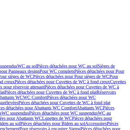
suspendus
WC au sol
Pièces détachées pour WC au sol
Sièges de
 pour Panneaux design
Pour WC complets
Pièces détachées pour Pour
Pour sièges de WC
Pièces détachées pour Pour sièges de WC
Pour
nd creux
Pièces détachées pour Cuvettes de WC à fond creux
Cuvettes
 pour réservoir attenant
Pièces détachées pour Cuvettes de WC à
lat
Pièces détachées pour Cuvettes de WC à fond plat
Réservoirs
Abattants WC
WC Comfort
Pièces détachées pour WC
surélevées
Pièces détachées pour Cuvettes de WC à fond plat
ces détachées pour Abattants WC Comfort
Abattants WC
Pièces
s
WC suspendus
Pièces détachées pour WC suspendus
WC au
hées pour Abattants WC
Lunettes de WC
Pièces détachées pour
idets au sol
Pièces détachées pour Bidets au sol
Accessoires
Pièces
clenchement
Pour réservoirs à encastrer Sigma
Pièces détachées pour