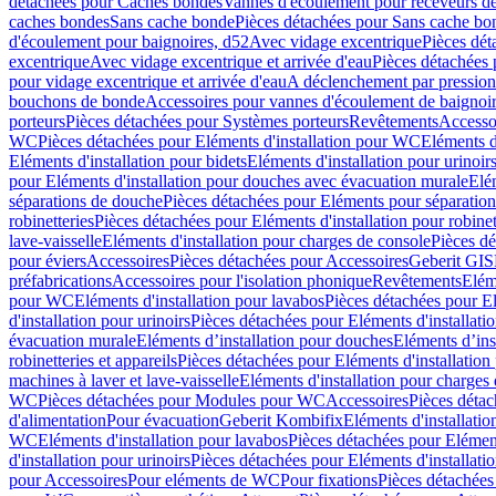
détachées pour Caches bondes
Vannes d'écoulement pour receveurs d
caches bondes
Sans cache bonde
Pièces détachées pour Sans cache bo
d'écoulement pour baignoires, d52
Avec vidage excentrique
Pièces dét
excentrique
Avec vidage excentrique et arrivée d'eau
Pièces détachées 
pour vidage excentrique et arrivée d'eau
A déclenchement par pressio
bouchons de bonde
Accessoires pour vannes d'écoulement de baignoi
porteurs
Pièces détachées pour Systèmes porteurs
Revêtements
Accesso
WC
Pièces détachées pour Eléments d'installation pour WC
Eléments d
Eléments d'installation pour bidets
Eléments d'installation pour urinoir
pour Eléments d'installation pour douches avec évacuation murale
Elé
séparations de douche
Pièces détachées pour Eléments pour séparatio
robinetteries
Pièces détachées pour Eléments d'installation pour robinet
lave-vaisselle
Eléments d'installation pour charges de console
Pièces dé
pour éviers
Accessoires
Pièces détachées pour Accessoires
Geberit GIS
préfabrications
Accessoires pour l'isolation phonique
Revêtements
Eléme
pour WC
Eléments d'installation pour lavabos
Pièces détachées pour El
d'installation pour urinoirs
Pièces détachées pour Eléments d'installatio
évacuation murale
Eléments d’installation pour douches
Eléments d’ins
robinetteries et appareils
Pièces détachées pour Eléments d'installation 
machines à laver et lave-vaisselle
Eléments d'installation pour charges
WC
Pièces détachées pour Modules pour WC
Accessoires
Pièces détac
d'alimentation
Pour évacuation
Geberit Kombifix
Eléments d'installatio
WC
Eléments d'installation pour lavabos
Pièces détachées pour Elément
d'installation pour urinoirs
Pièces détachées pour Eléments d'installatio
pour Accessoires
Pour eléments de WC
Pour fixations
Pièces détachées