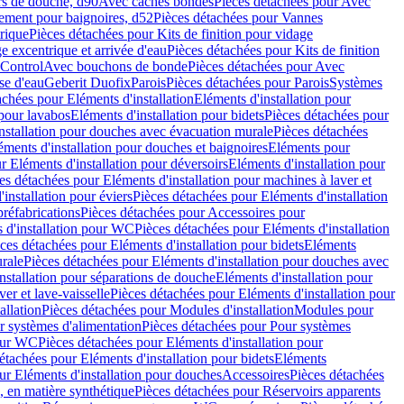
rs de douche, d90
Avec caches bondes
Pièces détachées pour Avec
ement pour baignoires, d52
Pièces détachées pour Vannes
trique
Pièces détachées pour Kits de finition pour vidage
ge excentrique et arrivée d'eau
Pièces détachées pour Kits de finition
hControl
Avec bouchons de bonde
Pièces détachées pour Avec
se d'eau
Geberit Duofix
Parois
Pièces détachées pour Parois
Systèmes
achées pour Eléments d'installation
Eléments d'installation pour
 pour lavabos
Eléments d'installation pour bidets
Pièces détachées pour
nstallation pour douches avec évacuation murale
Pièces détachées
ments d'installation pour douches et baignoires
Eléments pour
r Eléments d'installation pour déversoirs
Eléments d'installation pour
es détachées pour Eléments d'installation pour machines à laver et
installation pour éviers
Pièces détachées pour Eléments d'installation
réfabrications
Pièces détachées pour Accessoires pour
 d'installation pour WC
Pièces détachées pour Eléments d'installation
ces détachées pour Eléments d'installation pour bidets
Eléments
urale
Pièces détachées pour Eléments d'installation pour douches avec
nstallation pour séparations de douche
Eléments d'installation pour
er et lave-vaisselle
Pièces détachées pour Eléments d'installation pour
allation
Pièces détachées pour Modules d'installation
Modules pour
r systèmes d'alimentation
Pièces détachées pour Pour systèmes
pour WC
Pièces détachées pour Eléments d'installation pour
étachées pour Eléments d'installation pour bidets
Eléments
ur Eléments d'installation pour douches
Accessoires
Pièces détachées
 en matière synthétique
Pièces détachées pour Réservoirs apparents