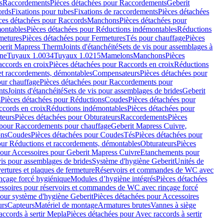
s
Raccordements
Pièces détachées pour Raccordements
Geberit
ords
Fixations pour tubes
Fixations de raccordements
Pièces détachées
ces détachées pour Raccords
Manchons
Pièces détachées pour
ontables
Pièces détachées pour Réductions indémontables
Réductions
metures
Pièces détachées pour Fermetures
Tés pour chauffage
Pièces
berit Mapress Therm
Joints d'étanchéité
Sets de vis pour assemblages à
one
Tuyaux 1.0034
Tuyaux 1.0215
Mamelons
Manchons
Pièces
ccords en croix
Pièces détachées pour Raccords en croix
Réductions
et raccordements, démontables
Compensateurs
Pièces détachées pour
ur chauffage
Pièces détachées pour Raccordements pour
nts
Joints d'étanchéité
Sets de vis pour assemblages de brides
Geberit
s
Pièces détachées pour Réductions
Coudes
Pièces détachées pour
ccords en croix
Réductions indémontables
Pièces détachées pour
teurs
Pièces détachées pour Obturateurs
Raccordements
Pièces
 pour Raccordements pour chauffage
Geberit Mapress Cuivre,
ons
Coudes
Pièces détachées pour Coudes
Tés
Pièces détachées pour
our Réductions et raccordements, démontables
Obturateurs
Pièces
pour Accessoires pour Geberit Mapress Cuivre
Etanchements pour
vis pour assemblages de brides
Système d'hygiène Geberit
Unités de
rtures et plaques de fermeture
Réservoirs et commandes de WC avec
inçage forcé hygiénique
Modules d’hygiène intégrés
Pièces détachées
essoires pour réservoirs et commandes de WC avec rinçage forcé
our système d'hygiène Geberit
Pièces détachées pour Accessoires
urs
Capteurs
Matériel de montage
Armatures brutes
Vannes à siège
accords à sertir Mepla
Pièces détachées pour Avec raccords à sertir