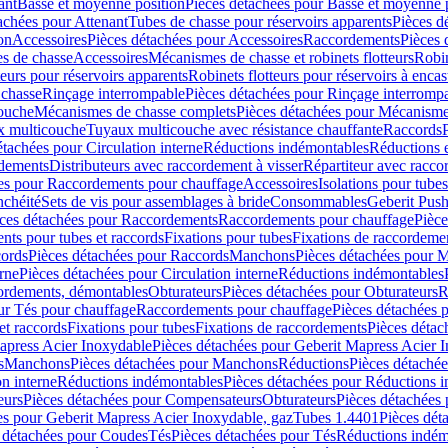
ant
Basse et moyenne position
Pièces détachées pour Basse et moyenne 
achées pour Attenant
Tubes de chasse pour réservoirs apparents
Pièces d
on
Accessoires
Pièces détachées pour Accessoires
Raccordements
Pièces 
s de chasse
Accessoires
Mécanismes de chasse et robinets flotteurs
Robin
eurs pour réservoirs apparents
Robinets flotteurs pour réservoirs à encas
 chasse
Rinçage interrompable
Pièces détachées pour Rinçage interromp
touche
Mécanismes de chasse complets
Pièces détachées pour Mécanisme
 multicouche
Tuyaux multicouche avec résistance chauffante
Raccords
étachées pour Circulation interne
Réductions indémontables
Réductions e
rdements
Distributeurs avec raccordement à visser
Répartiteur avec raccor
es pour Raccordements pour chauffage
Accessoires
Isolations pour tubes
nchéité
Sets de vis pour assemblages à bride
Consommables
Geberit Push
ces détachées pour Raccordements
Raccordements pour chauffage
Pièce
ts pour tubes et raccords
Fixations pour tubes
Fixations de raccordeme
ords
Pièces détachées pour Raccords
Manchons
Pièces détachées pour 
erne
Pièces détachées pour Circulation interne
Réductions indémontables
cordements, démontables
Obturateurs
Pièces détachées pour Obturateurs
R
ur Tés pour chauffage
Raccordements pour chauffage
Pièces détachées 
et raccords
Fixations pour tubes
Fixations de raccordements
Pièces détac
apress Acier Inoxydable
Pièces détachées pour Geberit Mapress Acier 
s
Manchons
Pièces détachées pour Manchons
Réductions
Pièces détaché
on interne
Réductions indémontables
Pièces détachées pour Réductions 
eurs
Pièces détachées pour Compensateurs
Obturateurs
Pièces détachées 
es pour Geberit Mapress Acier Inoxydable, gaz
Tubes 1.4401
Pièces dét
 détachées pour Coudes
Tés
Pièces détachées pour Tés
Réductions indém