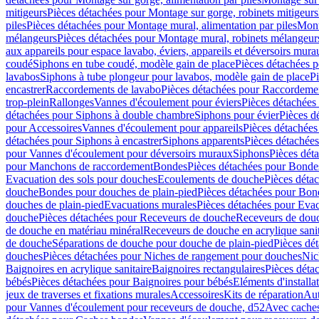
mitigeurs
Pièces détachées pour Montage sur gorge, robinets mitigeurs
piles
Pièces détachées pour Montage mural, alimentation par piles
Mont
mélangeurs
Pièces détachées pour Montage mural, robinets mélangeur
aux appareils pour espace lavabo, éviers, appareils et déversoirs mura
coudé
Siphons en tube coudé, modèle gain de place
Pièces détachées p
lavabos
Siphons à tube plongeur pour lavabos, modèle gain de place
P
encastrer
Raccordements de lavabo
Pièces détachées pour Raccordeme
trop-plein
Rallonges
Vannes d'écoulement pour éviers
Pièces détachées
détachées pour Siphons à double chambre
Siphons pour évier
Pièces d
pour Accessoires
Vannes d'écoulement pour appareils
Pièces détachées
détachées pour Siphons à encastrer
Siphons apparents
Pièces détachée
pour Vannes d'écoulement pour déversoirs muraux
Siphons
Pièces dét
pour Manchons de raccordement
Bondes
Pièces détachées pour Bonde
Evacuation des sols pour douches
Ecoulements de douche
Pièces déta
douche
Bondes pour douches de plain-pied
Pièces détachées pour Bon
douches de plain-pied
Evacuations murales
Pièces détachées pour Eva
douche
Pièces détachées pour Receveurs de douche
Receveurs de douch
de douche en matériau minéral
Receveurs de douche en acrylique sanit
de douche
Séparations de douche pour douche de plain-pied
Pièces dé
douches
Pièces détachées pour Niches de rangement pour douches
Nic
Baignoires en acrylique sanitaire
Baignoires rectangulaires
Pièces déta
bébés
Pièces détachées pour Baignoires pour bébés
Eléments d'installa
jeux de traverses et fixations murales
Accessoires
Kits de réparation
Aut
pour Vannes d'écoulement pour receveurs de douche, d52
Avec cache