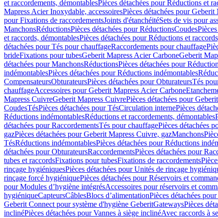
et raccordements, démontables
Pièces détachées pour Réductions et r
Mapress Acier Inoxydable, accessoires
Pièces détachées pour Geberit 
pour Fixations de raccordements
Joints d'étanchéité
Sets de vis pour a
Manchons
Réductions
Pièces détachées pour Réductions
Coudes
Pièces
et raccords, démontables
Pièces détachées pour Réductions et raccord
détachées pour Tés pour chauffage
Raccordements pour chauffage
Piè
bride
Fixations pour tubes
Geberit Mapress Acier Carbone
Geberit Map
détachées pour Manchons
Réductions
Pièces détachées pour Réductio
indémontables
Pièces détachées pour Réductions indémontables
Réduct
Compensateurs
Obturateurs
Pièces détachées pour Obturateurs
Tés pou
chauffage
Accessoires pour Geberit Mapress Acier Carbone
Etanchemen
Mapress Cuivre
Geberit Mapress Cuivre
Pièces détachées pour Geberi
Coudes
Tés
Pièces détachées pour Tés
Circulation interne
Pièces détach
Réductions indémontables
Réductions et raccordements, démontables
détachées pour Raccordements
Tés pour chauffage
Pièces détachées p
gaz
Pièces détachées pour Geberit Mapress Cuivre, gaz
Manchons
Pièc
Tés
Réductions indémontables
Pièces détachées pour Réductions indé
détachées pour Obturateurs
Raccordements
Pièces détachées pour Rac
tubes et raccords
Fixations pour tubes
Fixations de raccordements
Pièce
rinçage hygiéniques
Pièces détachées pour Unités de rinçage hygiéniq
rinçage forcé hygiénique
Pièces détachées pour Réservoirs et comman
pour Modules d’hygiène intégrés
Accessoires pour réservoirs et com
hygiénique
Capteurs
Câbles
Blocs d’alimentation
Pièces détachées pour
Geberit Connect pour système d'hygiène Geberit
Gateways
Pièces dét
incliné
Pièces détachées pour Vannes à siège incliné
Avec raccords à se