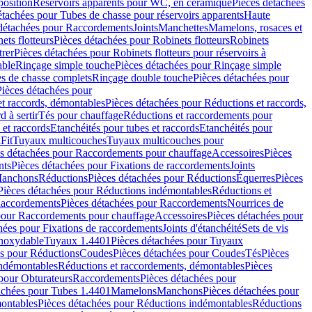
position
Réservoirs apparents pour WC, en céramique
Pièces détachées
étachées pour Tubes de chasse pour réservoirs apparents
Haute
détachées pour Raccordements
Joints
Manchettes
Mamelons, rosaces et
ets flotteurs
Pièces détachées pour Robinets flotteurs
Robinets
trer
Pièces détachées pour Robinets flotteurs pour réservoirs à
able
Rinçage simple touche
Pièces détachées pour Rinçage simple
s de chasse complets
Rinçage double touche
Pièces détachées pour
Pièces détachées pour
t raccords, démontables
Pièces détachées pour Réductions et raccords,
d à sertir
Tés pour chauffage
Réductions et raccordements pour
 et raccords
Etanchéités pour tubes et raccords
Etanchéités pour
Fit
Tuyaux multicouches
Tuyaux multicouches pour
s détachées pour Raccordements pour chauffage
Accessoires
Pièces
nts
Pièces détachées pour Fixations de raccordements
Joints
Manchons
Réductions
Pièces détachées pour Réductions
Équerres
Pièces
Pièces détachées pour Réductions indémontables
Réductions et
accordements
Pièces détachées pour Raccordements
Nourrices de
pour Raccordements pour chauffage
Accessoires
Pièces détachées pour
hées pour Fixations de raccordements
Joints d'étanchéité
Sets de vis
Inoxydable
Tuyaux 1.4401
Pièces détachées pour Tuyaux
es pour Réductions
Coudes
Pièces détachées pour Coudes
Tés
Pièces
indémontables
Réductions et raccordements, démontables
Pièces
pour Obturateurs
Raccordements
Pièces détachées pour
achées pour Tubes 1.4401
Mamelons
Manchons
Pièces détachées pour
ontables
Pièces détachées pour Réductions indémontables
Réductions