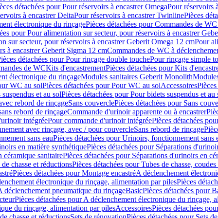
èces détachées pour Pour réservoirs à encastrer Omega
Pour réservoirs 
ervoirs à encastrer Delta
Pour réservoirs à encastrer Twinline
Pièces déta
t électronique du rinçage
Pièces détachées pour Commandes de WC à
ées pour Pour alimentation sur secteur, pour réservoirs à encastrer Geb
on sur secteur, pour réservoirs à encastrer Geberit Omega 12 cm
Pour al
irs à encastrer Geberit Sigma 12 cm
Commandes de WC à déclenchement
ièces détachées pour Pour rinçage double touche
Pour rinçage simple t
ommandes de WC
Kits d'encastrement
Pièces détachées pour Kits d'encast
t électronique du rinçage
Modules sanitaires Geberit Monolith
Modules
our WC au sol
Pièces détachées pour Pour WC au sol
Accessoires
Pièces
 suspendus et au sol
Pièces détachées pour Pour bidets suspendus et au 
avec rebord de rinçage
Sans couvercle
Pièces détachées pour Sans couve
sans rebord de rinçage
Commande d'urinoir apparente ou à encastrer
Piè
rinoir intégrée
Pour commande d'urinoir intégrée
Pièces détachées pou
nnement avec rinçage, avec / pour couvercle
Sans rebord de rinçage
Pièc
onnement sans eau
Pièces détachées pour Urinoirs, fonctionnement sans 
inoirs en matière synthétique
Pièces détachées pour Séparations d'urinoi
n céramique sanitaire
Pièces détachées pour Séparations d'urinoirs en cé
 de chasse et réductions
Pièces détachées pour Tubes de chasse, coudes 
stré
Pièces détachées pour Montage encastré
A déclenchement électroniq
enchement électronique du rinçage, alimentation par piles
Pièces détach
 A déclenchement pneumatique du rinçage
Basic
Pièces détachées pour B
cteur
Pièces détachées pour A déclenchement électronique du rinçage, al
que du rinçage, alimentation par piles
Accessoires
Pièces détachées pou
de chasse et réductions
Sets de rénovation
Pièces détachées pour Sets de