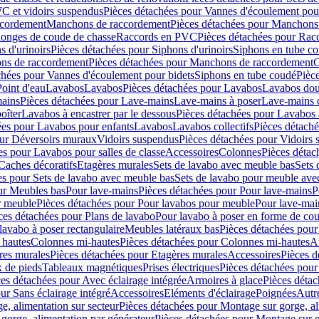
C et vidoirs suspendus
Pièces détachées pour Vannes d'écoulement pou
ccordement
Manchons de raccordement
Pièces détachées pour Manchons
longes de coude de chasse
Raccords en PVC
Pièces détachées pour Ra
s d'urinoirs
Pièces détachées pour Siphons d'urinoirs
Siphons en tube c
ns de raccordement
Pièces détachées pour Manchons de raccordement
C
chées pour Vannes d'écoulement pour bidets
Siphons en tube coudé
Pièc
Point d'eau
Lavabos
Lavabos
Pièces détachées pour Lavabos
Lavabos dou
ains
Pièces détachées pour Lave-mains
Lave-mains à poser
Lave-mains 
oîter
Lavabos à encastrer par le dessous
Pièces détachées pour Lavabos à
ées pour Lavabos pour enfants
Lavabos
Lavabos collectifs
Pièces détaché
our Déversoirs muraux
Vidoirs suspendus
Pièces détachées pour Vidoirs
es pour Lavabos pour salles de classe
Accessoires
Colonnes
Pièces détac
Caches décoratifs
Etagères murales
Sets de lavabo avec meuble bas
Sets 
es pour Sets de lavabo avec meuble bas
Sets de lavabo pour meuble ave
ur Meubles bas
Pour lave-mains
Pièces détachées pour Pour lave-mains
P
r meuble
Pièces détachées pour Pour lavabos pour meuble
Pour lave-mai
ces détachées pour Plans de lavabo
Pour lavabo à poser en forme de cou
lavabo à poser rectangulaire
Meubles latéraux bas
Pièces détachées pour
 hautes
Colonnes mi-hautes
Pièces détachées pour Colonnes mi-hautes
A
res murales
Pièces détachées pour Etagères murales
Accessoires
Pièces d
x de pieds
Tableaux magnétiques
Prises électriques
Pièces détachées pour 
es détachées pour Avec éclairage intégrée
Armoires à glace
Pièces détac
ur Sans éclairage intégré
Accessoires
Eléments d'éclairage
Poignées
Autr
e, alimentation sur secteur
Pièces détachées pour Montage sur gorge, al
gorge, alimentation par générateur
Pièces détachées pour Montage sur g