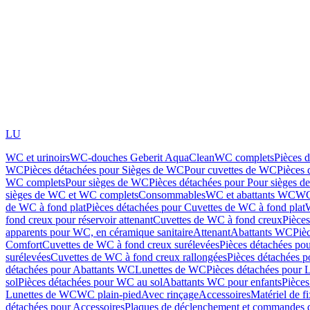
LU
WC et urinoirs
WC-douches Geberit AquaClean
WC complets
Pièces 
WC
Pièces détachées pour Sièges de WC
Pour cuvettes de WC
Pièces 
WC complets
Pour sièges de WC
Pièces détachées pour Pour sièges 
sièges de WC et WC complets
Consommables
WC et abattants WC
WC
de WC à fond plat
Pièces détachées pour Cuvettes de WC à fond plat
fond creux pour réservoir attenant
Cuvettes de WC à fond creux
Pièce
apparents pour WC, en céramique sanitaire
Attenant
Abattants WC
Piè
Comfort
Cuvettes de WC à fond creux surélevées
Pièces détachées po
surélevées
Cuvettes de WC à fond creux rallongées
Pièces détachées p
détachées pour Abattants WC
Lunettes de WC
Pièces détachées pour 
sol
Pièces détachées pour WC au sol
Abattants WC pour enfants
Pièces
Lunettes de WC
WC plain-pied
Avec rinçage
Accessoires
Matériel de f
détachées pour Accessoires
Plaques de déclenchement et commandes