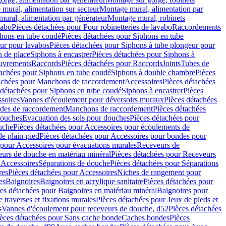
mural, alimentation sur secteur
Montage mural, alimentation par
ural, alimentation par générateur
Montage mural, robinets
vabo
Pièces détachées pour Pour robinetteries de lavabo
Raccordements
hons en tube coudé
Pièces détachées pour Siphons en tube
ur pour lavabos
Pièces détachées pour Siphons à tube plongeur pour
n de place
Siphons à encastrer
Pièces détachées pour Siphons à
uvrements
Raccords
Pièces détachées pour Raccords
Joints
Tubes de
tachées pour Siphons en tube coudé
Siphons à double chambre
Pièces
achées pour Manchons de raccordement
Accessoires
Pièces détachées
 détachées pour Siphons en tube coudé
Siphons à encastrer
Pièces
soires
Vannes d'écoulement pour déversoirs muraux
Pièces détachées
udes de raccordement
Manchons de raccordement
Pièces détachées
ouches
Evacuation des sols pour douches
Pièces détachées pour
uche
Pièces détachées pour Accessoires pour écoulements de
e plain-pied
Pièces détachées pour Accessoires pour bondes pour
 pour Accessoires pour évacuations murales
Receveurs de
urs de douche en matériau minéral
Pièces détachées pour Receveurs
n
Accessoires
Séparations de douche
Pièces détachées pour Séparations
res
Pièces détachées pour Accessoires
Niches de rangement pour
es
Baignoires
Baignoires en acrylique sanitaire
Pièces détachées pour
es détachées pour Baignoires en matériau minéral
Baignoires pour
e traverses et fixations murales
Pièces détachées pour Jeux de pieds et
s
Vannes d'écoulement pour receveurs de douche, d52
Pièces détachées
èces détachées pour Sans cache bonde
Caches bondes
Pièces