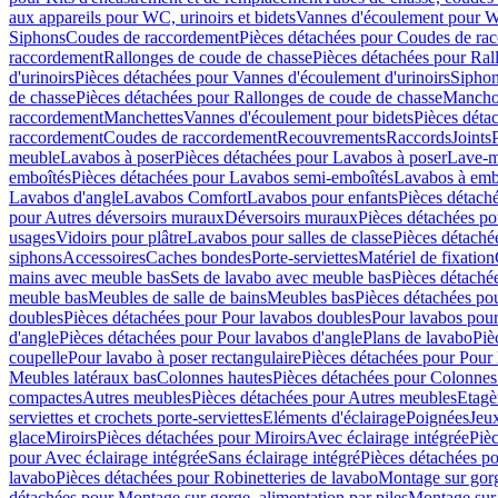
aux appareils pour WC, urinoirs et bidets
Vannes d'écoulement pour W
Siphons
Coudes de raccordement
Pièces détachées pour Coudes de ra
raccordement
Rallonges de coude de chasse
Pièces détachées pour Ral
d'urinoirs
Pièces détachées pour Vannes d'écoulement d'urinoirs
Siphon
de chasse
Pièces détachées pour Rallonges de coude de chasse
Mancho
raccordement
Manchettes
Vannes d'écoulement pour bidets
Pièces déta
raccordement
Coudes de raccordement
Recouvrements
Raccords
Joints
meuble
Lavabos à poser
Pièces détachées pour Lavabos à poser
Lave-m
emboîtés
Pièces détachées pour Lavabos semi-emboîtés
Lavabos à emb
Lavabos d'angle
Lavabos Comfort
Lavabos pour enfants
Pièces détach
pour Autres déversoirs muraux
Déversoirs muraux
Pièces détachées p
usages
Vidoirs pour plâtre
Lavabos pour salles de classe
Pièces détaché
siphons
Accessoires
Caches bondes
Porte-serviettes
Matériel de fixation
mains avec meuble bas
Sets de lavabo avec meuble bas
Pièces détaché
meuble bas
Meubles de salle de bains
Meubles bas
Pièces détachées po
doubles
Pièces détachées pour Pour lavabos doubles
Pour lavabos pou
d'angle
Pièces détachées pour Pour lavabos d'angle
Plans de lavabo
Piè
coupelle
Pour lavabo à poser rectangulaire
Pièces détachées pour Pour 
Meubles latéraux bas
Colonnes hautes
Pièces détachées pour Colonnes
compactes
Autres meubles
Pièces détachées pour Autres meubles
Etagè
serviettes et crochets porte-serviettes
Eléments d'éclairage
Poignées
Jeu
glace
Miroirs
Pièces détachées pour Miroirs
Avec éclairage intégrée
Pièc
pour Avec éclairage intégrée
Sans éclairage intégré
Pièces détachées po
lavabo
Pièces détachées pour Robinetteries de lavabo
Montage sur gorg
détachées pour Montage sur gorge, alimentation par piles
Montage sur 