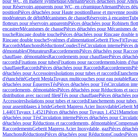
pour WC, en matière synthétique
Attenant
Pièces détachées pour Atten
pour Réservoirs apparents pour WC, en céramique
Attenant
Pièces dét
position
Pièces détachées pour Haute position
Basse et moyenne positi
modérateurs de débit
Mécanismes de chasse
Réservoirs à encastrer
Tube
flotteurs pour réservoirs apparents
Pièces détachées pour Robinets flott
encastrer
Mécanismes de chasse
Pièces détachées pour Mécanismes de
touche
Rinçage double touche
Pièces détachées pour Rinçage double 
Rinçage double touche
Systèmes d'alimentation
Geberit FlowFit
Tuyaux
Raccords
Manchons
Réductions
Coudes
Tés
Circulation interne
Pièces d
démontables
Obturateurs
Raccordements
Pièces détachées pour Racco
chauffage, démontables
Raccordements pour chauffage
Pièces détaché
raccords
Fixations pour tubes
Fixations pour raccordements
Joints d'éta
chauffage
Raccords
Pièces détachées pour Raccords
Raccordements
Piè
détachées pour Accessoires
Isolations pour tubes et raccords
Etanchemen
d'étanchéité
Geberit Mepla
Tuyaux multicouches pour eau potable
Racc
détachées pour Équerres
Tés
Pièces détachées pour Tés
Circulation int
raccordements, démontables
Pièces détachées pour Réductions et rac
distribution avec raccord fileté
Tés pour chauffage
Pièces détachées po
Accessoires
Isolations pour tubes et raccords
Etanchements pour tubes 
pour assemblages à bride
Geberit Mapress Acier Inoxydable
Geberit M
1.4401
Tuyaux 1.4521
Pièces détachées pour Tuyaux 1.4521
Mamelon
détachées pour Tés
Circulation interne
Pièces détachées pour Circulati
détachées pour Réductions et raccordements, démontables
Compensat
Raccordements
Geberit Mapress Acier Inoxydable, gaz
Pièces détaché
Manchons
Réductions
Pièces détachées pour Réductions
Coudes
Pièces