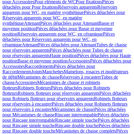
pour Accessoires
Pour eléments de WC
Pour fixations
Pièces
détachées pour Pour fixations
Réservoirs apparents
Réservoirs
apparents pour WC, en matière synthétique
Pièces détachées pour
Réservoirs apparents pour WC, en matière
synthétique
Attenant
Pièces détachées pour Attenant
Basse et
moyenne position
Pièces détachées pour Basse et moyenne
position
Réservoirs apparents pour WC, en céramique
Pièces
détachées pour Réservoirs apparents pour WC, en
céramique
Attenant
Pièces détachées pour Attenant
Tubes de chasse
pour réservoirs apparents
Pièces détachées pour Tubes de chasse
pour réservoirs apparents
Haute position
Pièces détachées pour Haute
position
Basse et moyenne position
Accessoires
Pièces détachées pour
Accessoires
Raccordements
Pièces détachées pour
Raccordements
Joints
Manchettes
Mamelons, rosaces et modérateurs
de débit
Mécanismes de chasse
Réservoirs à encastrer
Tubes de
chasse
Accessoires
Mécanismes de chasse et robinets
flotteurs
Robinets flotteurs
Pièces détachées pour Robinets
flotteurs
Robinets flotteurs pour réservoirs apparents
Pièces détachées
pour Robinets flotteurs pour réservoirs apparents
Robinets flotteurs
pour réservoirs à encastrer
Pièces détachées pour Robinets flotteurs
pour réservoirs à encastrer
Mécanismes de chasse
Pièces détachées
pour Mécanismes de chasse
Rinçage interrompable
Pièces détachées
pour Rinçage interrompable
Rinçage simple touche
Pièces détachées
pour Rinçage simple touche
Rinçage double touche
Pièces détachées
pour Rinçage double touche
Mécanismes de chasse complets
Pièces