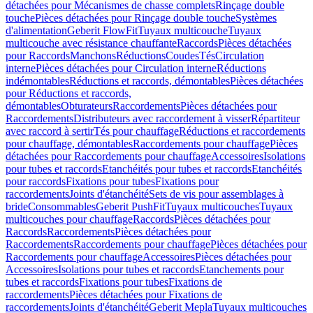
détachées pour Mécanismes de chasse complets
Rinçage double
touche
Pièces détachées pour Rinçage double touche
Systèmes
d'alimentation
Geberit FlowFit
Tuyaux multicouche
Tuyaux
multicouche avec résistance chauffante
Raccords
Pièces détachées
pour Raccords
Manchons
Réductions
Coudes
Tés
Circulation
interne
Pièces détachées pour Circulation interne
Réductions
indémontables
Réductions et raccords, démontables
Pièces détachées
pour Réductions et raccords,
démontables
Obturateurs
Raccordements
Pièces détachées pour
Raccordements
Distributeurs avec raccordement à visser
Répartiteur
avec raccord à sertir
Tés pour chauffage
Réductions et raccordements
pour chauffage, démontables
Raccordements pour chauffage
Pièces
détachées pour Raccordements pour chauffage
Accessoires
Isolations
pour tubes et raccords
Etanchéités pour tubes et raccords
Etanchéités
pour raccords
Fixations pour tubes
Fixations pour
raccordements
Joints d'étanchéité
Sets de vis pour assemblages à
bride
Consommables
Geberit PushFit
Tuyaux multicouches
Tuyaux
multicouches pour chauffage
Raccords
Pièces détachées pour
Raccords
Raccordements
Pièces détachées pour
Raccordements
Raccordements pour chauffage
Pièces détachées pour
Raccordements pour chauffage
Accessoires
Pièces détachées pour
Accessoires
Isolations pour tubes et raccords
Etanchements pour
tubes et raccords
Fixations pour tubes
Fixations de
raccordements
Pièces détachées pour Fixations de
raccordements
Joints d'étanchéité
Geberit Mepla
Tuyaux multicouches