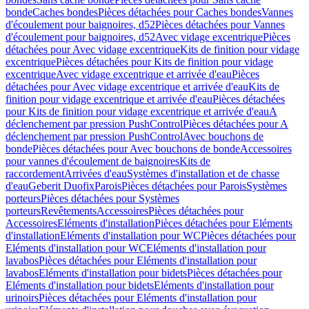
bonde
Caches bondes
Pièces détachées pour Caches bondes
Vannes
d'écoulement pour baignoires, d52
Pièces détachées pour Vannes
d'écoulement pour baignoires, d52
Avec vidage excentrique
Pièces
détachées pour Avec vidage excentrique
Kits de finition pour vidage
excentrique
Pièces détachées pour Kits de finition pour vidage
excentrique
Avec vidage excentrique et arrivée d'eau
Pièces
détachées pour Avec vidage excentrique et arrivée d'eau
Kits de
finition pour vidage excentrique et arrivée d'eau
Pièces détachées
pour Kits de finition pour vidage excentrique et arrivée d'eau
A
déclenchement par pression PushControl
Pièces détachées pour A
déclenchement par pression PushControl
Avec bouchons de
bonde
Pièces détachées pour Avec bouchons de bonde
Accessoires
pour vannes d'écoulement de baignoires
Kits de
raccordement
Arrivées d'eau
Systèmes d'installation et de chasse
d'eau
Geberit Duofix
Parois
Pièces détachées pour Parois
Systèmes
porteurs
Pièces détachées pour Systèmes
porteurs
Revêtements
Accessoires
Pièces détachées pour
Accessoires
Eléments d'installation
Pièces détachées pour Eléments
d'installation
Eléments d'installation pour WC
Pièces détachées pour
Eléments d'installation pour WC
Eléments d'installation pour
lavabos
Pièces détachées pour Eléments d'installation pour
lavabos
Eléments d'installation pour bidets
Pièces détachées pour
Eléments d'installation pour bidets
Eléments d'installation pour
urinoirs
Pièces détachées pour Eléments d'installation pour