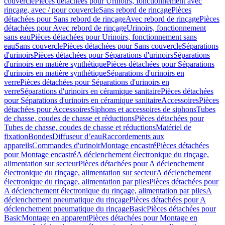
couvercle
Pièces détachées pour Urinoirs, fonctionnement avec
rinçage, avec / pour couvercle
Sans rebord de rinçage
Pièces
détachées pour Sans rebord de rinçage
Avec rebord de rinçage
Pièces
détachées pour Avec rebord de rinçage
Urinoirs, fonctionnement
sans eau
Pièces détachées pour Urinoirs, fonctionnement sans
eau
Sans couvercle
Pièces détachées pour Sans couvercle
Séparations
d'urinoirs
Pièces détachées pour Séparations d'urinoirs
Séparations
d'urinoirs en matière synthétique
Pièces détachées pour Séparations
d'urinoirs en matière synthétique
Séparations d'urinoirs en
verre
Pièces détachées pour Séparations d'urinoirs en
verre
Séparations d'urinoirs en céramique sanitaire
Pièces détachées
pour Séparations d'urinoirs en céramique sanitaire
Accessoires
Pièces
détachées pour Accessoires
Siphons et accessoires de siphons
Tubes
de chasse, coudes de chasse et réductions
Pièces détachées pour
Tubes de chasse, coudes de chasse et réductions
Matériel de
fixation
Bondes
Diffuseur d’eau
Raccordements aux
appareils
Commandes d'urinoir
Montage encastré
Pièces détachées
pour Montage encastré
A déclenchement électronique du rinçage,
alimentation sur secteur
Pièces détachées pour A déclenchement
électronique du rinçage, alimentation sur secteur
A déclenchement
électronique du rinçage, alimentation par piles
Pièces détachées pour
A déclenchement électronique du rinçage, alimentation par piles
A
déclenchement pneumatique du rinçage
Pièces détachées pour A
déclenchement pneumatique du rinçage
Basic
Pièces détachées pour
Basic
Montage en apparent
Pièces détachées pour Montage en