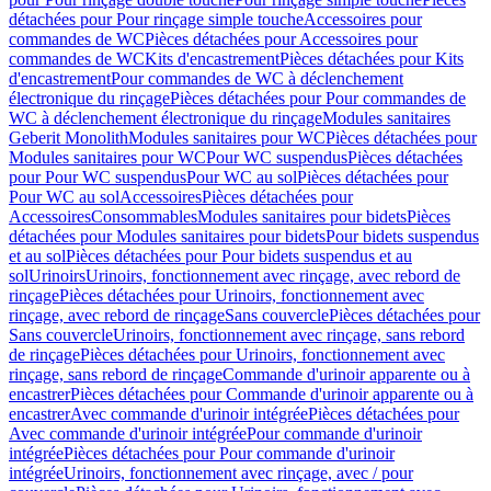
détachées pour Pour rinçage simple touche
Accessoires pour
commandes de WC
Pièces détachées pour Accessoires pour
commandes de WC
Kits d'encastrement
Pièces détachées pour Kits
d'encastrement
Pour commandes de WC à déclenchement
électronique du rinçage
Pièces détachées pour Pour commandes de
WC à déclenchement électronique du rinçage
Modules sanitaires
Geberit Monolith
Modules sanitaires pour WC
Pièces détachées pour
Modules sanitaires pour WC
Pour WC suspendus
Pièces détachées
pour Pour WC suspendus
Pour WC au sol
Pièces détachées pour
Pour WC au sol
Accessoires
Pièces détachées pour
Accessoires
Consommables
Modules sanitaires pour bidets
Pièces
détachées pour Modules sanitaires pour bidets
Pour bidets suspendus
et au sol
Pièces détachées pour Pour bidets suspendus et au
sol
Urinoirs
Urinoirs, fonctionnement avec rinçage, avec rebord de
rinçage
Pièces détachées pour Urinoirs, fonctionnement avec
rinçage, avec rebord de rinçage
Sans couvercle
Pièces détachées pour
Sans couvercle
Urinoirs, fonctionnement avec rinçage, sans rebord
de rinçage
Pièces détachées pour Urinoirs, fonctionnement avec
rinçage, sans rebord de rinçage
Commande d'urinoir apparente ou à
encastrer
Pièces détachées pour Commande d'urinoir apparente ou à
encastrer
Avec commande d'urinoir intégrée
Pièces détachées pour
Avec commande d'urinoir intégrée
Pour commande d'urinoir
intégrée
Pièces détachées pour Pour commande d'urinoir
intégrée
Urinoirs, fonctionnement avec rinçage, avec / pour