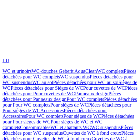
LU
WC et urinoirs
WC-douches Geberit AquaClean
WC complets
Pièces
détachées pour WC complets
WC suspendus
Pièces détachées pour
WC suspendus
WC au sol
Pièces détachées pour WC au sol
Sièges de
WC
Pièces détachées pour Sièges de WC
Pour cuvettes de WC
Pièces
détachées pour Pour cuvettes de WC
Panneaux design
Pièces
détachées pour Panneaux design
Pour WC complets
Pièces détachées
pour Pour WC complets
Pour sièges de WC
Pièces détachées pour
Pour sièges de WC
Accessoires
Pièces détachées pour
Accessoires
Pour WC complets
Pour sièges de WC
Pièces détachées
pour Pour sièges de WC
Pour sièges de WC et WC
complets
Consommables
WC et abattants WC
WC suspendus
Pièces
détachées pour WC suspendus
Cuvettes de WC à fond creux
Pièces
détachées pour Cuvettes de WC à fond creux
Cuvettes de WC à