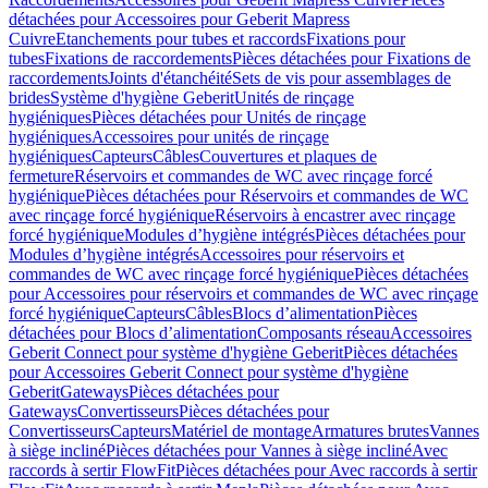
détachées pour Accessoires pour Geberit Mapress
Cuivre
Etanchements pour tubes et raccords
Fixations pour
tubes
Fixations de raccordements
Pièces détachées pour Fixations de
raccordements
Joints d'étanchéité
Sets de vis pour assemblages de
brides
Système d'hygiène Geberit
Unités de rinçage
hygiéniques
Pièces détachées pour Unités de rinçage
hygiéniques
Accessoires pour unités de rinçage
hygiéniques
Capteurs
Câbles
Couvertures et plaques de
fermeture
Réservoirs et commandes de WC avec rinçage forcé
hygiénique
Pièces détachées pour Réservoirs et commandes de WC
avec rinçage forcé hygiénique
Réservoirs à encastrer avec rinçage
forcé hygiénique
Modules d’hygiène intégrés
Pièces détachées pour
Modules d’hygiène intégrés
Accessoires pour réservoirs et
commandes de WC avec rinçage forcé hygiénique
Pièces détachées
pour Accessoires pour réservoirs et commandes de WC avec rinçage
forcé hygiénique
Capteurs
Câbles
Blocs d’alimentation
Pièces
détachées pour Blocs d’alimentation
Composants réseau
Accessoires
Geberit Connect pour système d'hygiène Geberit
Pièces détachées
pour Accessoires Geberit Connect pour système d'hygiène
Geberit
Gateways
Pièces détachées pour
Gateways
Convertisseurs
Pièces détachées pour
Convertisseurs
Capteurs
Matériel de montage
Armatures brutes
Vannes
à siège incliné
Pièces détachées pour Vannes à siège incliné
Avec
raccords à sertir FlowFit
Pièces détachées pour Avec raccords à sertir