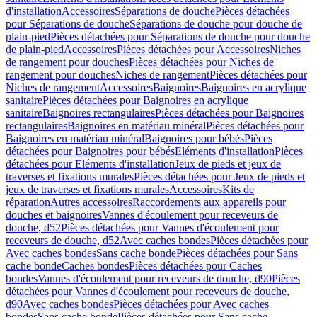
d'installation
Accessoires
Séparations de douche
Pièces détachées
pour Séparations de douche
Séparations de douche pour douche de
plain-pied
Pièces détachées pour Séparations de douche pour douche
de plain-pied
Accessoires
Pièces détachées pour Accessoires
Niches
de rangement pour douches
Pièces détachées pour Niches de
rangement pour douches
Niches de rangement
Pièces détachées pour
Niches de rangement
Accessoires
Baignoires
Baignoires en acrylique
sanitaire
Pièces détachées pour Baignoires en acrylique
sanitaire
Baignoires rectangulaires
Pièces détachées pour Baignoires
rectangulaires
Baignoires en matériau minéral
Pièces détachées pour
Baignoires en matériau minéral
Baignoires pour bébés
Pièces
détachées pour Baignoires pour bébés
Eléments d'installation
Pièces
détachées pour Eléments d'installation
Jeux de pieds et jeux de
traverses et fixations murales
Pièces détachées pour Jeux de pieds et
jeux de traverses et fixations murales
Accessoires
Kits de
réparation
Autres accessoires
Raccordements aux appareils pour
douches et baignoires
Vannes d'écoulement pour receveurs de
douche, d52
Pièces détachées pour Vannes d'écoulement pour
receveurs de douche, d52
Avec caches bondes
Pièces détachées pour
Avec caches bondes
Sans cache bonde
Pièces détachées pour Sans
cache bonde
Caches bondes
Pièces détachées pour Caches
bondes
Vannes d'écoulement pour receveurs de douche, d90
Pièces
détachées pour Vannes d'écoulement pour receveurs de douche,
d90
Avec caches bondes
Pièces détachées pour Avec caches
bondes
Sans cache bonde
Pièces détachées pour Sans cache