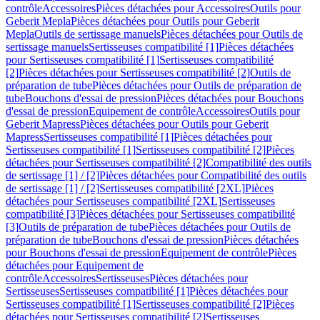
contrôle
Accessoires
Pièces détachées pour Accessoires
Outils pour
Geberit Mepla
Pièces détachées pour Outils pour Geberit
Mepla
Outils de sertissage manuels
Pièces détachées pour Outils de
sertissage manuels
Sertisseuses compatibilité [1]
Pièces détachées
pour Sertisseuses compatibilité [1]
Sertisseuses compatibilité
[2]
Pièces détachées pour Sertisseuses compatibilité [2]
Outils de
préparation de tube
Pièces détachées pour Outils de préparation de
tube
Bouchons d'essai de pression
Pièces détachées pour Bouchons
d'essai de pression
Equipement de contrôle
Accessoires
Outils pour
Geberit Mapress
Pièces détachées pour Outils pour Geberit
Mapress
Sertisseuses compatibilité [1]
Pièces détachées pour
Sertisseuses compatibilité [1]
Sertisseuses compatibilité [2]
Pièces
détachées pour Sertisseuses compatibilité [2]
Compatibilité des outils
de sertissage [1] / [2]
Pièces détachées pour Compatibilité des outils
de sertissage [1] / [2]
Sertisseuses compatibilité [2XL]
Pièces
détachées pour Sertisseuses compatibilité [2XL]
Sertisseuses
compatibilité [3]
Pièces détachées pour Sertisseuses compatibilité
[3]
Outils de préparation de tube
Pièces détachées pour Outils de
préparation de tube
Bouchons d'essai de pression
Pièces détachées
pour Bouchons d'essai de pression
Equipement de contrôle
Pièces
détachées pour Equipement de
contrôle
Accessoires
Sertisseuses
Pièces détachées pour
Sertisseuses
Sertisseuses compatibilité [1]
Pièces détachées pour
Sertisseuses compatibilité [1]
Sertisseuses compatibilité [2]
Pièces
détachées pour Sertisseuses compatibilité [2]
Sertisseuses