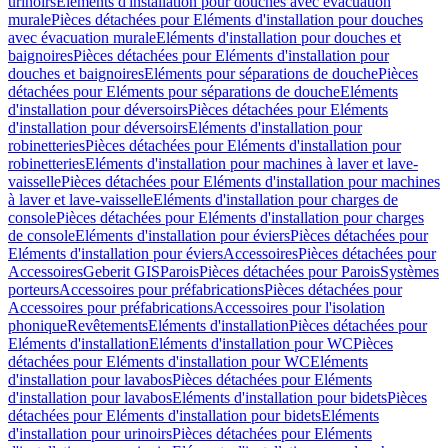
urinoirs
Eléments d'installation pour douches avec évacuation
murale
Pièces détachées pour Eléments d'installation pour douches
avec évacuation murale
Eléments d'installation pour douches et
baignoires
Pièces détachées pour Eléments d'installation pour
douches et baignoires
Eléments pour séparations de douche
Pièces
détachées pour Eléments pour séparations de douche
Eléments
d'installation pour déversoirs
Pièces détachées pour Eléments
d'installation pour déversoirs
Eléments d'installation pour
robinetteries
Pièces détachées pour Eléments d'installation pour
robinetteries
Eléments d'installation pour machines à laver et lave-
vaisselle
Pièces détachées pour Eléments d'installation pour machines
à laver et lave-vaisselle
Eléments d'installation pour charges de
console
Pièces détachées pour Eléments d'installation pour charges
de console
Eléments d'installation pour éviers
Pièces détachées pour
Eléments d'installation pour éviers
Accessoires
Pièces détachées pour
Accessoires
Geberit GIS
Parois
Pièces détachées pour Parois
Systèmes
porteurs
Accessoires pour préfabrications
Pièces détachées pour
Accessoires pour préfabrications
Accessoires pour l'isolation
phonique
Revêtements
Eléments d'installation
Pièces détachées pour
Eléments d'installation
Eléments d'installation pour WC
Pièces
détachées pour Eléments d'installation pour WC
Eléments
d'installation pour lavabos
Pièces détachées pour Eléments
d'installation pour lavabos
Eléments d'installation pour bidets
Pièces
détachées pour Eléments d'installation pour bidets
Eléments
d'installation pour urinoirs
Pièces détachées pour Eléments