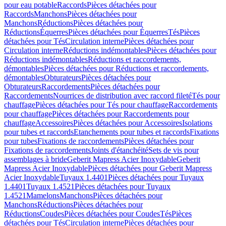
pour eau potable
Raccords
Pièces détachées pour
Raccords
Manchons
Pièces détachées pour
Manchons
Réductions
Pièces détachées pour
Réductions
Équerres
Pièces détachées pour Équerres
Tés
Pièces
détachées pour Tés
Circulation interne
Pièces détachées pour
Circulation interne
Réductions indémontables
Pièces détachées pour
Réductions indémontables
Réductions et raccordements,
démontables
Pièces détachées pour Réductions et raccordements,
démontables
Obturateurs
Pièces détachées pour
Obturateurs
Raccordements
Pièces détachées pour
Raccordements
Nourrices de distribution avec raccord fileté
Tés pour
chauffage
Pièces détachées pour Tés pour chauffage
Raccordements
pour chauffage
Pièces détachées pour Raccordements pour
chauffage
Accessoires
Pièces détachées pour Accessoires
Isolations
pour tubes et raccords
Etanchements pour tubes et raccords
Fixations
pour tubes
Fixations de raccordements
Pièces détachées pour
Fixations de raccordements
Joints d'étanchéité
Sets de vis pour
assemblages à bride
Geberit Mapress Acier Inoxydable
Geberit
Mapress Acier Inoxydable
Pièces détachées pour Geberit Mapress
Acier Inoxydable
Tuyaux 1.4401
Pièces détachées pour Tuyaux
1.4401
Tuyaux 1.4521
Pièces détachées pour Tuyaux
1.4521
Mamelons
Manchons
Pièces détachées pour
Manchons
Réductions
Pièces détachées pour
Réductions
Coudes
Pièces détachées pour Coudes
Tés
Pièces
détachées pour Tés
Circulation interne
Pièces détachées pour