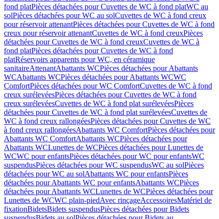
fond plat
Pièces détachées pour Cuvettes de WC à fond plat
WC au
sol
Pièces détachées pour WC au sol
Cuvettes de WC à fond creux
pour réservoir attenant
Pièces détachées pour Cuvettes de WC à fond
creux pour réservoir attenant
Cuvettes de WC à fond creux
Pièces
détachées pour Cuvettes de WC à fond creux
Cuvettes de WC à
fond plat
Pièces détachées pour Cuvettes de WC à fond
plat
Réservoirs apparents pour WC, en céramique
sanitaire
Attenant
Abattants WC
Pièces détachées pour Abattants
WC
Abattants WC
Pièces détachées pour Abattants WC
WC
Comfort
Pièces détachées pour WC Comfort
Cuvettes de WC à fond
creux surélevées
Pièces détachées pour Cuvettes de WC à fond
creux surélevées
Cuvettes de WC à fond plat surélevées
Pièces
détachées pour Cuvettes de WC à fond plat surélevées
Cuvettes de
WC à fond creux rallongées
Pièces détachées pour Cuvettes de WC
à fond creux rallongées
Abattants WC Comfort
Pièces détachées pour
Abattants WC Comfort
Abattants WC
Pièces détachées pour
Abattants WC
Lunettes de WC
Pièces détachées pour Lunettes de
WC
WC pour enfants
Pièces détachées pour WC pour enfants
WC
suspendus
Pièces détachées pour WC suspendus
WC au sol
Pièces
détachées pour WC au sol
Abattants WC pour enfants
Pièces
détachées pour Abattants WC pour enfants
Abattants WC
Pièces
détachées pour Abattants WC
Lunettes de WC
Pièces détachées pour
Lunettes de WC
WC plain-pied
Avec rinçage
Accessoires
Matériel de
fixation
Bidets
Bidets suspendus
Pièces détachées pour Bidets
suspendus
Bidets au sol
Pièces détachées pour Bidets au