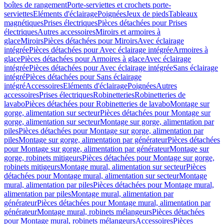
boîtes de rangement
Porte-serviettes et crochets porte-
serviettes
Eléments d'éclairage
Poignées
Jeux de pieds
Tableaux
magnétiques
Prises électriques
Pièces détachées pour Prises
électriques
Autres accessoires
Miroirs et armoires à
glace
Miroirs
Pièces détachées pour Miroirs
Avec éclairage
intégrée
Pièces détachées pour Avec éclairage intégrée
Armoires à
glace
Pièces détachées pour Armoires à glace
Avec éclairage
intégrée
Pièces détachées pour Avec éclairage intégrée
Sans éclairage
intégré
Pièces détachées pour Sans éclairage
intégré
Accessoires
Eléments d'éclairage
Poignées
Autres
accessoires
Prises électriques
Robinetteries
Robinetteries de
lavabo
Pièces détachées pour Robinetteries de lavabo
Montage sur
gorge, alimentation sur secteur
Pièces détachées pour Montage sur
gorge, alimentation sur secteur
Montage sur gorge, alimentation par
piles
Pièces détachées pour Montage sur gorge, alimentation par
piles
Montage sur gorge, alimentation par générateur
Pièces détachées
pour Montage sur gorge, alimentation par générateur
Montage sur
gorge, robinets mitigeurs
Pièces détachées pour Montage sur gorge,
robinets mitigeurs
Montage mural, alimentation sur secteur
Pièces
détachées pour Montage mural, alimentation sur secteur
Montage
mural, alimentation par piles
Pièces détachées pour Montage mural,
alimentation par piles
Montage mural, alimentation par
générateur
Pièces détachées pour Montage mural, alimentation par
générateur
Montage mural, robinets mélangeurs
Pièces détachées
pour Montage mural, robinets mélangeurs
Accessoires
Pièces