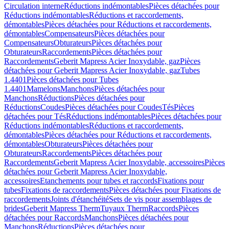
Circulation interne
Réductions indémontables
Pièces détachées pour
Réductions indémontables
Réductions et raccordements,
démontables
Pièces détachées pour Réductions et raccordements,
démontables
Compensateurs
Pièces détachées pour
Compensateurs
Obturateurs
Pièces détachées pour
Obturateurs
Raccordements
Pièces détachées pour
Raccordements
Geberit Mapress Acier Inoxydable, gaz
Pièces
détachées pour Geberit Mapress Acier Inoxydable, gaz
Tubes
1.4401
Pièces détachées pour Tubes
1.4401
Mamelons
Manchons
Pièces détachées pour
Manchons
Réductions
Pièces détachées pour
Réductions
Coudes
Pièces détachées pour Coudes
Tés
Pièces
détachées pour Tés
Réductions indémontables
Pièces détachées pour
Réductions indémontables
Réductions et raccordements,
démontables
Pièces détachées pour Réductions et raccordements,
démontables
Obturateurs
Pièces détachées pour
Obturateurs
Raccordements
Pièces détachées pour
Raccordements
Geberit Mapress Acier Inoxydable, accessoires
Pièces
détachées pour Geberit Mapress Acier Inoxydable,
accessoires
Etanchements pour tubes et raccords
Fixations pour
tubes
Fixations de raccordements
Pièces détachées pour Fixations de
raccordements
Joints d'étanchéité
Sets de vis pour assemblages de
brides
Geberit Mapress Therm
Tuyaux Therm
Raccords
Pièces
détachées pour Raccords
Manchons
Pièces détachées pour
Manchons
Réductions
Pièces détachées pour