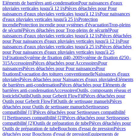
Eléments de barrières anti-condensation
Pour naissances d'eaux
pluviales verticales jusqu'à 12 l/s
Pièces détachées pour Pour
naissances d'eaux pluviales verticales jusqu'à 12 l/s
Pour naissances
d'eaux pluviales verticales jusqu'à 25 l/s
Protection
incendie
Protection incendie pour systèmes d'évacuation
Trop-pleins
de sécurité
Pièces détachées pour Trop-pleins de sécurité
Pour
naissances d'eaux pluviales verticales jusqu'à 12 l/s
Pièces détachées
pour Pour naissances d'eaux pluviales verticales jusqu'à 12 l/s
Pour
naissances d'eaux pluviales verticales jusqu'à 25 l/s
Pièces détachées
pour Pour naissances d'eaux pluviales verticales jusqu'à 25
l/s
Fixations
Système de fixation d40–200
Système de fixation d250–
315
Accessoires
Pièces détachées pour Accessoires
Pour
naissances
Pièces détachées pour Pour naissances
Pour
fixations
Evacuation des toitures conventionnelle
Naissances d'eaux
pluviales
Pièces détachées pour Naissances d'eaux pluviales
Eléments
de barrières anti-condensation
Pièces détachées pour Eléments de
barrières anti-condensation
Accessoires
Outils, composants réseau et
logiciels
Outils
Outils pour Geberit FlowFit
Pièces détachées pour
Outils pour Geberit FlowFit
Outils de sertissage manuels
Pièces
détachées pour Outils de sertissage manuels
Sertisseuses
compatibilité [1]
Pièces détachées pour Sertisseuses compatibilité
[1]
Sertisseuses compatibilité [2]
Pièces détachées pour Sertisseuses
compatibilité [2]
Outils de préparation de tube
Pièces détachées pour
Outils de préparation de tube
Bouchons d'essai de pression
Pièces
détachées pour Bouchons d'essai de pression
Equipements de