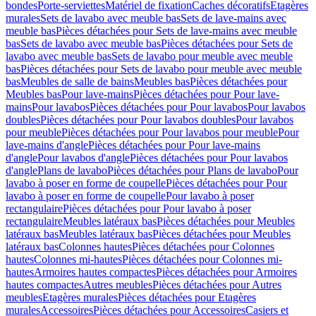
bondes
Porte-serviettes
Matériel de fixation
Caches décoratifs
Etagères
murales
Sets de lavabo avec meuble bas
Sets de lave-mains avec
meuble bas
Pièces détachées pour Sets de lave-mains avec meuble
bas
Sets de lavabo avec meuble bas
Pièces détachées pour Sets de
lavabo avec meuble bas
Sets de lavabo pour meuble avec meuble
bas
Pièces détachées pour Sets de lavabo pour meuble avec meuble
bas
Meubles de salle de bains
Meubles bas
Pièces détachées pour
Meubles bas
Pour lave-mains
Pièces détachées pour Pour lave-
mains
Pour lavabos
Pièces détachées pour Pour lavabos
Pour lavabos
doubles
Pièces détachées pour Pour lavabos doubles
Pour lavabos
pour meuble
Pièces détachées pour Pour lavabos pour meuble
Pour
lave-mains d'angle
Pièces détachées pour Pour lave-mains
d'angle
Pour lavabos d'angle
Pièces détachées pour Pour lavabos
d'angle
Plans de lavabo
Pièces détachées pour Plans de lavabo
Pour
lavabo à poser en forme de coupelle
Pièces détachées pour Pour
lavabo à poser en forme de coupelle
Pour lavabo à poser
rectangulaire
Pièces détachées pour Pour lavabo à poser
rectangulaire
Meubles latéraux bas
Pièces détachées pour Meubles
latéraux bas
Meubles latéraux bas
Pièces détachées pour Meubles
latéraux bas
Colonnes hautes
Pièces détachées pour Colonnes
hautes
Colonnes mi-hautes
Pièces détachées pour Colonnes mi-
hautes
Armoires hautes compactes
Pièces détachées pour Armoires
hautes compactes
Autres meubles
Pièces détachées pour Autres
meubles
Etagères murales
Pièces détachées pour Etagères
murales
Accessoires
Pièces détachées pour Accessoires
Casiers et