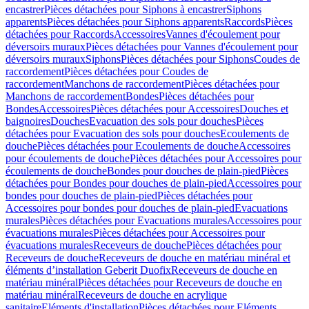
encastrer
Pièces détachées pour Siphons à encastrer
Siphons
apparents
Pièces détachées pour Siphons apparents
Raccords
Pièces
détachées pour Raccords
Accessoires
Vannes d'écoulement pour
déversoirs muraux
Pièces détachées pour Vannes d'écoulement pour
déversoirs muraux
Siphons
Pièces détachées pour Siphons
Coudes de
raccordement
Pièces détachées pour Coudes de
raccordement
Manchons de raccordement
Pièces détachées pour
Manchons de raccordement
Bondes
Pièces détachées pour
Bondes
Accessoires
Pièces détachées pour Accessoires
Douches et
baignoires
Douches
Evacuation des sols pour douches
Pièces
détachées pour Evacuation des sols pour douches
Ecoulements de
douche
Pièces détachées pour Ecoulements de douche
Accessoires
pour écoulements de douche
Pièces détachées pour Accessoires pour
écoulements de douche
Bondes pour douches de plain-pied
Pièces
détachées pour Bondes pour douches de plain-pied
Accessoires pour
bondes pour douches de plain-pied
Pièces détachées pour
Accessoires pour bondes pour douches de plain-pied
Evacuations
murales
Pièces détachées pour Evacuations murales
Accessoires pour
évacuations murales
Pièces détachées pour Accessoires pour
évacuations murales
Receveurs de douche
Pièces détachées pour
Receveurs de douche
Receveurs de douche en matériau minéral et
éléments d’installation Geberit Duofix
Receveurs de douche en
matériau minéral
Pièces détachées pour Receveurs de douche en
matériau minéral
Receveurs de douche en acrylique
sanitaire
Eléments d'installation
Pièces détachées pour Eléments