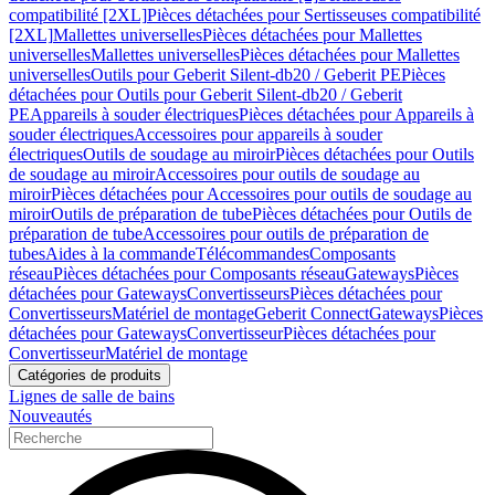
compatibilité [2XL]
Pièces détachées pour Sertisseuses compatibilité
[2XL]
Mallettes universelles
Pièces détachées pour Mallettes
universelles
Mallettes universelles
Pièces détachées pour Mallettes
universelles
Outils pour Geberit Silent-db20 / Geberit PE
Pièces
détachées pour Outils pour Geberit Silent-db20 / Geberit
PE
Appareils à souder électriques
Pièces détachées pour Appareils à
souder électriques
Accessoires pour appareils à souder
électriques
Outils de soudage au miroir
Pièces détachées pour Outils
de soudage au miroir
Accessoires pour outils de soudage au
miroir
Pièces détachées pour Accessoires pour outils de soudage au
miroir
Outils de préparation de tube
Pièces détachées pour Outils de
préparation de tube
Accessoires pour outils de préparation de
tubes
Aides à la commande
Télécommandes
Composants
réseau
Pièces détachées pour Composants réseau
Gateways
Pièces
détachées pour Gateways
Convertisseurs
Pièces détachées pour
Convertisseurs
Matériel de montage
Geberit Connect
Gateways
Pièces
détachées pour Gateways
Convertisseur
Pièces détachées pour
Convertisseur
Matériel de montage
Catégories de produits
Lignes de salle de bains
Nouveautés