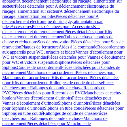
apparent
A déclenchement électronique du rinçage, alimentation sur
secteur
Pièces détachées pour A déclenchement électronique du
rinçage, alimentation sur secteur
A déclenchement électronique du
rinçage, alimentation par piles
Pièces détachées pour A
déclenchement électronique du rinçage, alimentation par
piles
Accessoires
Pièces détachées pour Accessoires
Kits
d'encastrement et de remplacement
Pièces détachées pour Kits
d'encastrement et de remplacement
Tubes de chasse, coudes de
chasse et réductions
Sets de rénovation
Pièces détachées pour Sets de
rénovation
Plaques de fermeture
Aides à la commande
Raccordements
aux appareils pour WC, urinoirs et bidets
Vannes d'écoulement pour
WC et vidoirs suspendus
Pièces détachées pour Vannes d'écoulement
pour WC et vidoirs suspendus
Siphons
Pièces détachées pour
Siphons
Coudes de raccordement
Pièces détachées pour Coudes de
raccordement
Manchons de raccordement
Pièces détachées pour
Manchons de raccordement
Kits de raccordement
Pièces détachées
pour Kits de raccordement
Rallonges de coude de chasse
Pièces
détachées pour Rallonges de coude de chasse
Raccords en
PVC
Pièces détachées pour Raccords en PVC
Manchettes et cache-
boulons
Vannes d'écoulement d'urinoirs
Pièces détachées pour
Vannes d'écoulement d'urinoirs
Siphons d'urinoirs
Pièces détachées
pour Siphons d'urinoirs
Siphons en tube coudé
Pièces détachées pour
Siphons en tube coudé
Rallonges de coude de chasse
Pièces
détachées pour Rallonges de coude de chasse
Manchons de
raccordement
Pièces détachées pour Manchons de