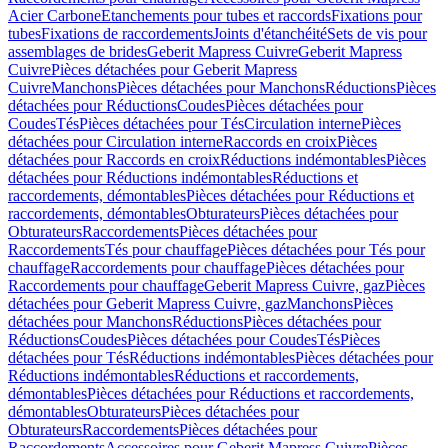
Acier Carbone
Etanchements pour tubes et raccords
Fixations pour
tubes
Fixations de raccordements
Joints d'étanchéité
Sets de vis pour
assemblages de brides
Geberit Mapress Cuivre
Geberit Mapress
Cuivre
Pièces détachées pour Geberit Mapress
Cuivre
Manchons
Pièces détachées pour Manchons
Réductions
Pièces
détachées pour Réductions
Coudes
Pièces détachées pour
Coudes
Tés
Pièces détachées pour Tés
Circulation interne
Pièces
détachées pour Circulation interne
Raccords en croix
Pièces
détachées pour Raccords en croix
Réductions indémontables
Pièces
détachées pour Réductions indémontables
Réductions et
raccordements, démontables
Pièces détachées pour Réductions et
raccordements, démontables
Obturateurs
Pièces détachées pour
Obturateurs
Raccordements
Pièces détachées pour
Raccordements
Tés pour chauffage
Pièces détachées pour Tés pour
chauffage
Raccordements pour chauffage
Pièces détachées pour
Raccordements pour chauffage
Geberit Mapress Cuivre, gaz
Pièces
détachées pour Geberit Mapress Cuivre, gaz
Manchons
Pièces
détachées pour Manchons
Réductions
Pièces détachées pour
Réductions
Coudes
Pièces détachées pour Coudes
Tés
Pièces
détachées pour Tés
Réductions indémontables
Pièces détachées pour
Réductions indémontables
Réductions et raccordements,
démontables
Pièces détachées pour Réductions et raccordements,
démontables
Obturateurs
Pièces détachées pour
Obturateurs
Raccordements
Pièces détachées pour
Raccordements
Accessoires pour Geberit Mapress Cuivre
Pièces