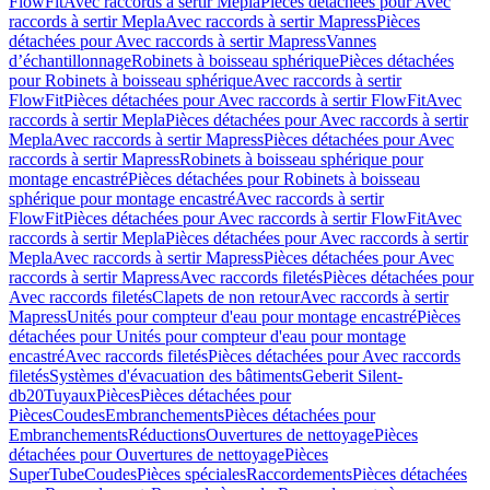
FlowFit
Avec raccords à sertir Mepla
Pièces détachées pour Avec
raccords à sertir Mepla
Avec raccords à sertir Mapress
Pièces
détachées pour Avec raccords à sertir Mapress
Vannes
d’échantillonnage
Robinets à boisseau sphérique
Pièces détachées
pour Robinets à boisseau sphérique
Avec raccords à sertir
FlowFit
Pièces détachées pour Avec raccords à sertir FlowFit
Avec
raccords à sertir Mepla
Pièces détachées pour Avec raccords à sertir
Mepla
Avec raccords à sertir Mapress
Pièces détachées pour Avec
raccords à sertir Mapress
Robinets à boisseau sphérique pour
montage encastré
Pièces détachées pour Robinets à boisseau
sphérique pour montage encastré
Avec raccords à sertir
FlowFit
Pièces détachées pour Avec raccords à sertir FlowFit
Avec
raccords à sertir Mepla
Pièces détachées pour Avec raccords à sertir
Mepla
Avec raccords à sertir Mapress
Pièces détachées pour Avec
raccords à sertir Mapress
Avec raccords filetés
Pièces détachées pour
Avec raccords filetés
Clapets de non retour
Avec raccords à sertir
Mapress
Unités pour compteur d'eau pour montage encastré
Pièces
détachées pour Unités pour compteur d'eau pour montage
encastré
Avec raccords filetés
Pièces détachées pour Avec raccords
filetés
Systèmes d'évacuation des bâtiments
Geberit Silent-
db20
Tuyaux
Pièces
Pièces détachées pour
Pièces
Coudes
Embranchements
Pièces détachées pour
Embranchements
Réductions
Ouvertures de nettoyage
Pièces
détachées pour Ouvertures de nettoyage
Pièces
SuperTube
Coudes
Pièces spéciales
Raccordements
Pièces détachées