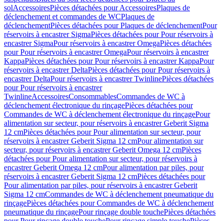
sol
Accessoires
Pièces détachées pour Accessoires
Plaques de
déclenchement et commandes de WC
Plaques de
déclenchement
Pièces détachées pour Plaques de déclenchement
Pour
réservoirs à encastrer Sigma
Pièces détachées pour Pour réservoirs à
encastrer Sigma
Pour réservoirs à encastrer Omega
Pièces détachées
pour Pour réservoirs à encastrer Omega
Pour réservoirs à encastrer
Kappa
Pièces détachées pour Pour réservoirs à encastrer Kappa
Pour
réservoirs à encastrer Delta
Pièces détachées pour Pour réservoirs à
encastrer Delta
Pour réservoirs à encastrer Twinline
Pièces détachées
pour Pour réservoirs à encastrer
Twinline
Accessoires
Consommables
Commandes de WC à
déclenchement électronique du rinçage
Pièces détachées pour
Commandes de WC à déclenchement électronique du rinçage
Pour
alimentation sur secteur, pour réservoirs à encastrer Geberit Sigma
12 cm
Pièces détachées pour Pour alimentation sur secteur, pour
réservoirs à encastrer Geberit Sigma 12 cm
Pour alimentation sur
secteur, pour réservoirs à encastrer Geberit Omega 12 cm
Pièces
détachées pour Pour alimentation sur secteur, pour réservoirs à
encastrer Geberit Omega 12 cm
Pour alimentation par piles, pour
réservoirs à encastrer Geberit Sigma 12 cm
Pièces détachées pour
Pour alimentation par piles, pour réservoirs à encastrer Geberit
Sigma 12 cm
Commandes de WC à déclenchement pneumatique du
rinçage
Pièces détachées pour Commandes de WC à déclenchement
pneumatique du rinçage
Pour rinçage double touche
Pièces détachées
pour Pour rinçage double touche
Pour rinçage simple touche
Pièces