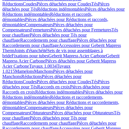
Réductions
Coudes
Pièces détachées pour Coudes
Tés
Pièces
détachées pour Tés
Réductions indémontables
Pièces détachées pour
Réductions indémontables
Réductions et raccords,
démontables
Pièces détachées pour Réductions et raccords,
démontables
Compensateurs
Pièces détachées pour
Compensateurs
Fermetures
Pièces détachées pour Fermetures
Tés
pour chauffage
Pièces détachées pour Tés pour
chauffage
Raccordements pour chauffage
Pièces détachées pour
Raccordements pour chauffage
Accessoires pour Geberit Mapress
Therm
Joints d'étanchéité
Sets de vis pour assemblages à
bride
Fixations pour tubes
Geberit Mapress Acier Carbone
Geberit
Mapress Acier Carbone
Pièces détachées pour Geberit Mapress
Acier Carbone
Tuyaux 1.0034
Tuyaux
1.0215
Mamelons
Manchons
Pièces détachées pour
Manchons
Réductions
Pièces détachées pour
Réductions
Coudes
Pièces détachées pour Coudes
Tés
Pièces
détachées pour Tés
Raccords en croix
Pièces détachées pour
Raccords en croix
Réductions indémontables
Pièces détachées pour
Réductions indémontables
Réductions et raccordements,
démontables
Pièces détachées pour Réductions et raccordements,
démontables
Compensateurs
Pièces détachées pour
Compensateurs
Obturateurs
Pièces détachées pour Obturateurs
Tés
pour chauffage
Pièces détachées pour Tés pour
chauffage
Raccordements pour chauffage
Pièces détachées pour
Raccordements pour chauffage
Accessoires pour Geberit Mapress