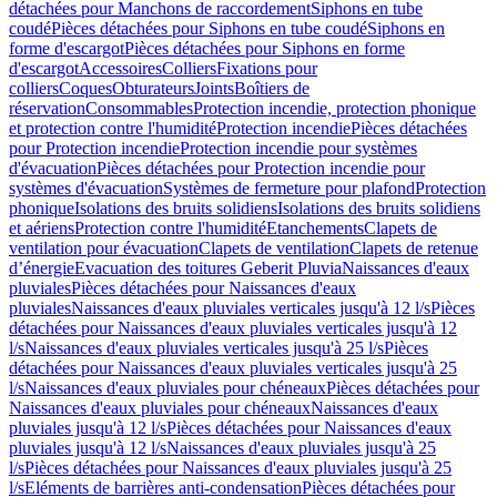
détachées pour Manchons de raccordement
Siphons en tube
coudé
Pièces détachées pour Siphons en tube coudé
Siphons en
forme d'escargot
Pièces détachées pour Siphons en forme
d'escargot
Accessoires
Colliers
Fixations pour
colliers
Coques
Obturateurs
Joints
Boîtiers de
réservation
Consommables
Protection incendie, protection phonique
et protection contre l'humidité
Protection incendie
Pièces détachées
pour Protection incendie
Protection incendie pour systèmes
d'évacuation
Pièces détachées pour Protection incendie pour
systèmes d'évacuation
Systèmes de fermeture pour plafond
Protection
phonique
Isolations des bruits solidiens
Isolations des bruits solidiens
et aériens
Protection contre l'humidité
Etanchements
Clapets de
ventilation pour évacuation
Clapets de ventilation
Clapets de retenue
d’énergie
Evacuation des toitures Geberit Pluvia
Naissances d'eaux
pluviales
Pièces détachées pour Naissances d'eaux
pluviales
Naissances d'eaux pluviales verticales jusqu'à 12 l/s
Pièces
détachées pour Naissances d'eaux pluviales verticales jusqu'à 12
l/s
Naissances d'eaux pluviales verticales jusqu'à 25 l/s
Pièces
détachées pour Naissances d'eaux pluviales verticales jusqu'à 25
l/s
Naissances d'eaux pluviales pour chéneaux
Pièces détachées pour
Naissances d'eaux pluviales pour chéneaux
Naissances d'eaux
pluviales jusqu'à 12 l/s
Pièces détachées pour Naissances d'eaux
pluviales jusqu'à 12 l/s
Naissances d'eaux pluviales jusqu'à 25
l/s
Pièces détachées pour Naissances d'eaux pluviales jusqu'à 25
l/s
Eléments de barrières anti-condensation
Pièces détachées pour