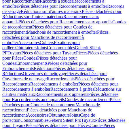
pour Raccordements
Raccords à souder
Raccordements à
emboîter
Pièces détachées pour Raccordements à emboîter
Raccords
de serrage
Réductions sur d'autres matériaux
Pièces détachées pour
Réductions sur d'autres matériaux
Raccordements aux
appareils
Pièces détachées pour Raccordements aux appareils
Coudes
de raccordement
Pièces détachées pour Coudes de
raccordement
Manchons de raccordement à emboîter
Pièces
détachées pour Manchons de raccordement à
emboîter
Accessoires
Colliers
Fixations pour
colliers
Obturateurs
Joints
Consommables
Geberit Silent-
PP
Tuyaux
Pièces détachées pour Tuyaux
Pièces
Pièces détachées
pour Pièces
Coudes
Pièces détachées pour
Coudes
Embranchements
Pièces détachées pour
Embranchements
Réductions
Pièces détachées pour
Réductions
Ouvertures de nettoyage
Pièces détachées pour
Ouvertures de nettoyage
Raccordements
Pièces détachées pour
Raccordements
Raccordements à emboîter
Pièces détachées pour
Raccordements à emboîter
Raccordements à griffes
Réductions sur
d'autres matériaux
Raccordements aux appareils
Pièces détachées
pour Raccordements aux appareils
Coudes de raccordement
Pièces
détachées pour Coudes de raccordement
Manchons de
raccordement
Pièces détachées pour Manchons de
raccordement
Accessoires
Obturateurs
Joints
Cape de
protection
Consommables
Geberit Silent-Pro
Tuyaux
Pièces détachées
pour Tuyaux
Pièces
Pièces détachées pour Pièces
Coudes
Pièces