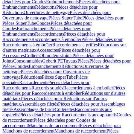
détachées pour Coudes
Embranchements
Pièces détachées pour
Embranchements
Réductions
Pièces détachées pour
Réductions
Ouvertures de nettoyage
Pièces détachées pour
Ouvertures de nettoyage
Pièces SuperTube
Pièces détachées pour
Pièces SuperTube
Coudes
Pièces détachées pour
Coudes
Embranchements
Pièces détachées pour
Embranchements
Raccordements
Pièces détachées pour
Raccordements
Raccordements à emboîter
Pièces détachées pour
Raccordements à emboîter
Raccordements à griffes
Réductions sur
d'autres matériaux
Accessoires
Pièces détachées pour
Accessoires
Colliers
Obturateurs
Joints
Pièces détachées pour
Joints
Consommables
Geberit PE
Tuyaux
Pièces
Pièces détachées pour
Pièces
Coudes
Embranchements
Réductions
Ouvertures de
nettoyage
Pièces détachées pour Ouvertures de
nettoyage
Réductions
Pièces SuperTube
Pièces
spéciales
Raccordements
Pièces détachées pour
Raccordements
Raccords soudés
Raccordements à emboîter
Pièces
détachées pour Raccordements à emboîter
Réductions sur d'autres
matériaux
Pièces détachées pour Réductions sur d'autres
matériaux
Assemblages filetés
Pièces détachées pour Assemblages
filetés
Assemblages de bride
Collerettes
Raccordements aux
appareils
Pièces détachées pour Raccordements aux appareils
Coudes
de raccordement
Pièces détachées pour Coudes de
raccordement
Manchons de raccordement
Pièces détachées pour
Manchons de raccordement
Manchons de raccordement
Pièces