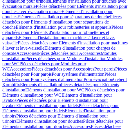
d'installation pour urinoirs
Eléments d'installation pour douches avec
évacuation murale
Pièces détachées pour Eléments d'installation pour
douches avec évacuation murale
Eléments d’installation pour
douches
Eléments d’installation pour séparations de douche
Pièces
détachées pour Eléments d’installation pour séparations de
douche
Eléments d'installation pour robinetteries et appareils
Pièces
détachées pour Eléments d'installation pour robinetteries et
appareils
Eléments d'installation pour machines à laver et lave-
vaisselle
Pièces détachées pour Eléments d'installation pour machines
à laver et lave-vaisselle
Eléments d'installation pour charges de
console
Accessoires
Pièces détachées pour Accessoires
Modules
d'installation
Pièces détachées pour Modules d'installation
Modules
pour WC
Pièces détachées pour Modules pour
WC
Accessoires
Pièces détachées pour Accessoires
Pour parois
Pièces
détachées pour Pour parois
Pour systèmes d'alimentation
Pièces
détachées pour Pour systèmes d'alimentation
Pour évacuation
Geberit
Kombifix
Eléments d'installation
Pièces détachées pour Eléments
d'installation
Eléments d'installation pour WC
Pièces détachées pour
Eléments d'installation pour WC
Eléments d'installation pour
lavabos
Pièces détachées pour Eléments d'installation pour
lavabos
Eléments d'installation pour bidets
Pièces détachées pour
Eléments d'installation pour bidets
Eléments d'installation pour
urinoirs
Pièces détachées pour Eléments d'installation pour
urinoirs
Eléments d'installation pour douches
Pièces détachées pour
Eléments d'installation pour douches
Accessoires
Pièces détachées