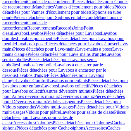
raccordement
Coudes de raccordement
Pièces détachées pour Coudes
de raccordement
Manchettes
Vannes d'écoulement pour bidets
Pièces
détachées pour Vannes d'écoulement pour bidets
Siphons en tube
coudé
Pièces détachées pour Siphons en tube coudé
Manchons de
raccordement
Coudes de
raccordement
Recouvrements
Raccords
Joints
Point
d'eau
Lavabos
Lavabos
Pièces détachées pour Lavabos
Lavabos
doubles
Lavabos pour meuble
Pièces détachées pour Lavabos pour
meuble
Lavabos à poser
Pièces détachées pour Lavabos à poser
Lave-
mains
Pièces détachées pour Lave-mains
Lave-mains à poser
Lave-
mains d'angle
Pièces détachées pour Lave-mains d'angle
Lavabos
semi-emboîtés
Pièces détachées pour Lavabos semi-
emboîtés
Lavabos à emboîter
Lavabos à encastrer par le
dessous
Pièces détachées pour Lavabos à encastrer par le
dessous
Lavabos d'angle
Pièces détachées pour Lavabos
d'angle
Lavabos Comfort
Lavabos pour enfants
Pièces détachées pour
Lavabos pour enfants
Lavabos
Lavabos collectifs
Pièces détachées
pour Lavabos collectifs
Autres déversoirs muraux
Pièces détachées
pour Autres déversoirs muraux
Déversoirs muraux
Pièces détachées
pour Déversoirs muraux
Vidoirs suspendus
Pièces détachées pour
Vidoirs suspendus
Vidoirs multi-usages
Pièces détachées pour Vidoirs
multi-usages
Vidoirs pour plâtre
Lavabos pour salles de classe
Pièces
détachées pour Lavabos pour salles de
classe
Accessoires
Colonnes
Pièces détachées pour Colonnes
Cache-
siphons
Pièces détachées pour Cache-siphons
Accessoires
Caches