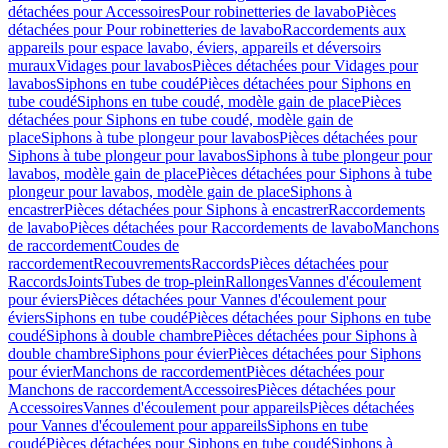
détachées pour Accessoires
Pour robinetteries de lavabo
Pièces
détachées pour Pour robinetteries de lavabo
Raccordements aux
appareils pour espace lavabo, éviers, appareils et déversoirs
muraux
Vidages pour lavabos
Pièces détachées pour Vidages pour
lavabos
Siphons en tube coudé
Pièces détachées pour Siphons en
tube coudé
Siphons en tube coudé, modèle gain de place
Pièces
détachées pour Siphons en tube coudé, modèle gain de
place
Siphons à tube plongeur pour lavabos
Pièces détachées pour
Siphons à tube plongeur pour lavabos
Siphons à tube plongeur pour
lavabos, modèle gain de place
Pièces détachées pour Siphons à tube
plongeur pour lavabos, modèle gain de place
Siphons à
encastrer
Pièces détachées pour Siphons à encastrer
Raccordements
de lavabo
Pièces détachées pour Raccordements de lavabo
Manchons
de raccordement
Coudes de
raccordement
Recouvrements
Raccords
Pièces détachées pour
Raccords
Joints
Tubes de trop-plein
Rallonges
Vannes d'écoulement
pour éviers
Pièces détachées pour Vannes d'écoulement pour
éviers
Siphons en tube coudé
Pièces détachées pour Siphons en tube
coudé
Siphons à double chambre
Pièces détachées pour Siphons à
double chambre
Siphons pour évier
Pièces détachées pour Siphons
pour évier
Manchons de raccordement
Pièces détachées pour
Manchons de raccordement
Accessoires
Pièces détachées pour
Accessoires
Vannes d'écoulement pour appareils
Pièces détachées
pour Vannes d'écoulement pour appareils
Siphons en tube
coudé
Pièces détachées pour Siphons en tube coudé
Siphons à