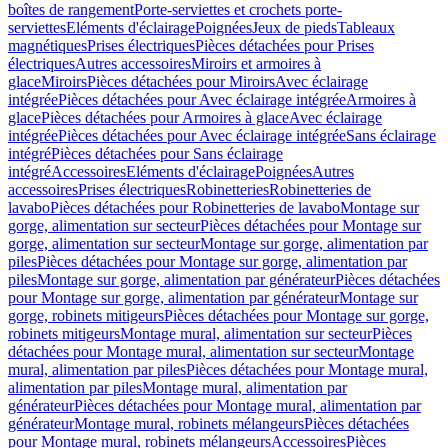
boîtes de rangement
Porte-serviettes et crochets porte-
serviettes
Eléments d'éclairage
Poignées
Jeux de pieds
Tableaux
magnétiques
Prises électriques
Pièces détachées pour Prises
électriques
Autres accessoires
Miroirs et armoires à
glace
Miroirs
Pièces détachées pour Miroirs
Avec éclairage
intégrée
Pièces détachées pour Avec éclairage intégrée
Armoires à
glace
Pièces détachées pour Armoires à glace
Avec éclairage
intégrée
Pièces détachées pour Avec éclairage intégrée
Sans éclairage
intégré
Pièces détachées pour Sans éclairage
intégré
Accessoires
Eléments d'éclairage
Poignées
Autres
accessoires
Prises électriques
Robinetteries
Robinetteries de
lavabo
Pièces détachées pour Robinetteries de lavabo
Montage sur
gorge, alimentation sur secteur
Pièces détachées pour Montage sur
gorge, alimentation sur secteur
Montage sur gorge, alimentation par
piles
Pièces détachées pour Montage sur gorge, alimentation par
piles
Montage sur gorge, alimentation par générateur
Pièces détachées
pour Montage sur gorge, alimentation par générateur
Montage sur
gorge, robinets mitigeurs
Pièces détachées pour Montage sur gorge,
robinets mitigeurs
Montage mural, alimentation sur secteur
Pièces
détachées pour Montage mural, alimentation sur secteur
Montage
mural, alimentation par piles
Pièces détachées pour Montage mural,
alimentation par piles
Montage mural, alimentation par
générateur
Pièces détachées pour Montage mural, alimentation par
générateur
Montage mural, robinets mélangeurs
Pièces détachées
pour Montage mural, robinets mélangeurs
Accessoires
Pièces