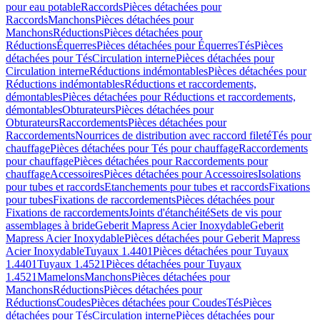
pour eau potable
Raccords
Pièces détachées pour
Raccords
Manchons
Pièces détachées pour
Manchons
Réductions
Pièces détachées pour
Réductions
Équerres
Pièces détachées pour Équerres
Tés
Pièces
détachées pour Tés
Circulation interne
Pièces détachées pour
Circulation interne
Réductions indémontables
Pièces détachées pour
Réductions indémontables
Réductions et raccordements,
démontables
Pièces détachées pour Réductions et raccordements,
démontables
Obturateurs
Pièces détachées pour
Obturateurs
Raccordements
Pièces détachées pour
Raccordements
Nourrices de distribution avec raccord fileté
Tés pour
chauffage
Pièces détachées pour Tés pour chauffage
Raccordements
pour chauffage
Pièces détachées pour Raccordements pour
chauffage
Accessoires
Pièces détachées pour Accessoires
Isolations
pour tubes et raccords
Etanchements pour tubes et raccords
Fixations
pour tubes
Fixations de raccordements
Pièces détachées pour
Fixations de raccordements
Joints d'étanchéité
Sets de vis pour
assemblages à bride
Geberit Mapress Acier Inoxydable
Geberit
Mapress Acier Inoxydable
Pièces détachées pour Geberit Mapress
Acier Inoxydable
Tuyaux 1.4401
Pièces détachées pour Tuyaux
1.4401
Tuyaux 1.4521
Pièces détachées pour Tuyaux
1.4521
Mamelons
Manchons
Pièces détachées pour
Manchons
Réductions
Pièces détachées pour
Réductions
Coudes
Pièces détachées pour Coudes
Tés
Pièces
détachées pour Tés
Circulation interne
Pièces détachées pour