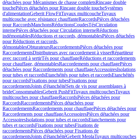
détachées pour Mécanismes de chasse complets
Rinçage double
touche
Pièces détachées pour Rinçage double touche
Systèmes
d'alimentation
Geberit FlowFit
Tuyaux multicouche
Tuyaux
multicouche avec résistance chauffante
Raccords
Pièces détachées
pour Raccords
Manchons
Réductions
Coudes
Tés
Circulation
interne
Pièces détachées pour Circulation interne
Réductions
indémontables
Réductions et raccords, démontables
Pièces détachées
pour Réductions et raccords,
démontables
Obturateurs
Raccordements
Pièces détachées pour
Raccordements
Distributeurs avec raccordement à visser
Répartiteur
avec raccord à sertir
Tés pour chauffage
Réductions et raccordements
pour chauffage, démontables
Raccordements pour chauffage
Pièces
détachées pour Raccordements pour chauffage
Accessoires
Isolations
pour tubes et raccords
Etanchéités pour tubes et raccords
Etanchéités
pour raccords
Fixations pour tubes
Fixations pour
raccordements
Joints d'étanchéité
Sets de vis pour assemblages à
bride
Consommables
Geberit PushFit
Tuyaux multicouches
Tuyaux
multicouches pour chauffage
Raccords
Pièces détachées pour
Raccords
Raccordements
Pièces détachées pour
Raccordements
Raccordements pour chauffage
Pièces détachées pour
Raccordements pour chauffage
Accessoires
Pièces détachées pour
Accessoires
Isolations pour tubes et raccords
Etanchements pour
tubes et raccords
Fixations pour tubes
Fixations de
raccordements
Pièces détachées pour Fixations de
raccordements
Joints d'étanchéité
Geberit Mepla
Tuyaux multicouches