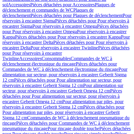
sol
Accessoires
Pièces détachées pour Accessoires
Plaques de
déclenchement et commandes de WC
Plaques de
déclenchement
Pièces détachées pour Plaques de déclenchement
Pour
réservoirs à encastrer Sigma
Pièces détachées pour Pour réservoirs à
encastrer Sigma
Pour réservoirs à encastrer Omega
Pièces détachées
pour Pour réservoirs à encastrer Omega
Pour réservoirs à encastrer
Kappa
Pièces détachées pour Pour réservoirs à encastrer Kappa
Pour
réservoirs à encastrer Delta
Pièces détachées pour Pour réservoirs à
encastrer Delta
Pour réservoirs à encastrer Twinline
Pièces détachées
pour Pour réservoirs à encastrer
Twinline
Accessoires
Consommables
Commandes de WC à
déclenchement électronique du rinçage
Pièces détachées pour
Commandes de WC à déclenchement électronique du rinçage
Pour
alimentation sur secteur, pour réservoirs à encastrer Geberit Sigma
12 cm
Pièces détachées pour Pour alimentation sur secteur, pour
réservoirs à encastrer Geberit Sigma 12 cm
Pour alimentation sur
secteur, pour réservoirs à encastrer Geberit Omega 12 cm
Pièces
détachées pour Pour alimentation sur secteur, pour réservoirs à
encastrer Geberit Omega 12 cm
Pour alimentation par piles, pour
réservoirs à encastrer Geberit Sigma 12 cm
Pièces détachées pour
Pour alimentation par piles, pour réservoirs à encastrer Geberit
Sigma 12 cm
Commandes de WC à déclenchement pneumatique du
rinçage
Pièces détachées pour Commandes de WC à déclenchement
pneumatique du rinçage
Pour rinçage double touche
Pièces détachées
pour Pour rinçage double touche
Pour rinçage simple touche
Pièces