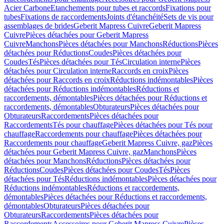
Acier Carbone
Etanchements pour tubes et raccords
Fixations pour
tubes
Fixations de raccordements
Joints d'étanchéité
Sets de vis pour
assemblages de brides
Geberit Mapress Cuivre
Geberit Mapress
Cuivre
Pièces détachées pour Geberit Mapress
Cuivre
Manchons
Pièces détachées pour Manchons
Réductions
Pièces
détachées pour Réductions
Coudes
Pièces détachées pour
Coudes
Tés
Pièces détachées pour Tés
Circulation interne
Pièces
détachées pour Circulation interne
Raccords en croix
Pièces
détachées pour Raccords en croix
Réductions indémontables
Pièces
détachées pour Réductions indémontables
Réductions et
raccordements, démontables
Pièces détachées pour Réductions et
raccordements, démontables
Obturateurs
Pièces détachées pour
Obturateurs
Raccordements
Pièces détachées pour
Raccordements
Tés pour chauffage
Pièces détachées pour Tés pour
chauffage
Raccordements pour chauffage
Pièces détachées pour
Raccordements pour chauffage
Geberit Mapress Cuivre, gaz
Pièces
détachées pour Geberit Mapress Cuivre, gaz
Manchons
Pièces
détachées pour Manchons
Réductions
Pièces détachées pour
Réductions
Coudes
Pièces détachées pour Coudes
Tés
Pièces
détachées pour Tés
Réductions indémontables
Pièces détachées pour
Réductions indémontables
Réductions et raccordements,
démontables
Pièces détachées pour Réductions et raccordements,
démontables
Obturateurs
Pièces détachées pour
Obturateurs
Raccordements
Pièces détachées pour
Raccordements
Accessoires pour Geberit Mapress Cuivre
Pièces