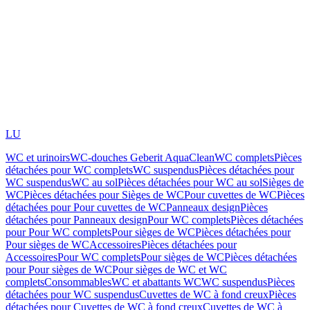
LU
WC et urinoirs
WC-douches Geberit AquaClean
WC complets
Pièces
détachées pour WC complets
WC suspendus
Pièces détachées pour
WC suspendus
WC au sol
Pièces détachées pour WC au sol
Sièges de
WC
Pièces détachées pour Sièges de WC
Pour cuvettes de WC
Pièces
détachées pour Pour cuvettes de WC
Panneaux design
Pièces
détachées pour Panneaux design
Pour WC complets
Pièces détachées
pour Pour WC complets
Pour sièges de WC
Pièces détachées pour
Pour sièges de WC
Accessoires
Pièces détachées pour
Accessoires
Pour WC complets
Pour sièges de WC
Pièces détachées
pour Pour sièges de WC
Pour sièges de WC et WC
complets
Consommables
WC et abattants WC
WC suspendus
Pièces
détachées pour WC suspendus
Cuvettes de WC à fond creux
Pièces
détachées pour Cuvettes de WC à fond creux
Cuvettes de WC à