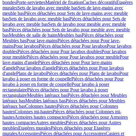
bondes
Porte-serviettes
Matériel de fixation
Caches décoratifs
Etagères
murales
Sets de lavabo avec meuble bas
Sets de lave-mains avec
meuble bas
Pièces détachées pour Sets de lave-mains avec meuble
bas
Sets de lavabo avec meuble bas
Pièces détachées pour Sets de
lavabo avec meuble bas
Sets de lavabo pour meuble avec meuble
bas
Pièces détachées pour Sets de lavabo pour meuble avec meuble
bas
Meubles de salle de bains
Meubles bas
Pièces détachées pour
Meubles bas
Pour lave-mains
Pièces détachées pour Pour lave-
mains
Pour lavabos
Pièces détachées pour Pour lavabos
Pour lavabos
doubles
Pièces détachées pour Pour lavabos doubles
Pour lavabos
pour meuble
Pièces détachées pour Pour lavabos pour meuble
Pour
lave-mains d'angle
Pièces détachées pour Pour lave-mains
d'angle
Pour lavabos d'angle
Pièces détachées pour Pour lavabos
d'angle
Plans de lavabo
Pièces détachées pour Plans de lavabo
Pour
lavabo à poser en forme de coupelle
Pièces détachées pour Pour
lavabo à poser en forme de coupelle
Pour lavabo à poser
rectangulaire
Pièces détachées pour Pour lavabo à poser
rectangulaire
Meubles latéraux bas
Pièces détachées pour Meubles
latéraux bas
Meubles latéraux bas
Pièces détachées pour Meubles
latéraux bas
Colonnes hautes
Pièces détachées pour Colonnes
hautes
Colonnes mi-hautes
Pièces détachées pour Colonnes mi-
hautes
Armoires hautes compactes
Pièces détachées pour Armoires
hautes compactes
Autres meubles
Pièces détachées pour Autres
meubles
Etagères murales
Pièces détachées pour Etagères
murales
Accessoires
Pièces détachées pour Accessoires
Casiers et