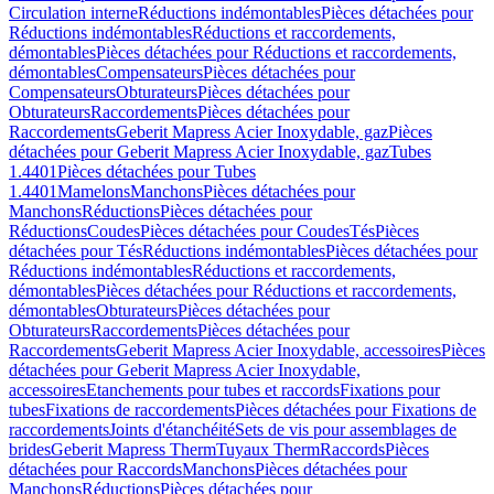
Circulation interne
Réductions indémontables
Pièces détachées pour
Réductions indémontables
Réductions et raccordements,
démontables
Pièces détachées pour Réductions et raccordements,
démontables
Compensateurs
Pièces détachées pour
Compensateurs
Obturateurs
Pièces détachées pour
Obturateurs
Raccordements
Pièces détachées pour
Raccordements
Geberit Mapress Acier Inoxydable, gaz
Pièces
détachées pour Geberit Mapress Acier Inoxydable, gaz
Tubes
1.4401
Pièces détachées pour Tubes
1.4401
Mamelons
Manchons
Pièces détachées pour
Manchons
Réductions
Pièces détachées pour
Réductions
Coudes
Pièces détachées pour Coudes
Tés
Pièces
détachées pour Tés
Réductions indémontables
Pièces détachées pour
Réductions indémontables
Réductions et raccordements,
démontables
Pièces détachées pour Réductions et raccordements,
démontables
Obturateurs
Pièces détachées pour
Obturateurs
Raccordements
Pièces détachées pour
Raccordements
Geberit Mapress Acier Inoxydable, accessoires
Pièces
détachées pour Geberit Mapress Acier Inoxydable,
accessoires
Etanchements pour tubes et raccords
Fixations pour
tubes
Fixations de raccordements
Pièces détachées pour Fixations de
raccordements
Joints d'étanchéité
Sets de vis pour assemblages de
brides
Geberit Mapress Therm
Tuyaux Therm
Raccords
Pièces
détachées pour Raccords
Manchons
Pièces détachées pour
Manchons
Réductions
Pièces détachées pour