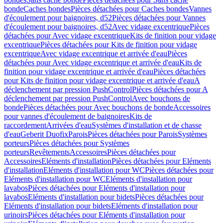
bonde
Caches bondes
Pièces détachées pour Caches bondes
Vannes
d'écoulement pour baignoires, d52
Pièces détachées pour Vannes
d'écoulement pour baignoires, d52
Avec vidage excentrique
Pièces
détachées pour Avec vidage excentrique
Kits de finition pour vidage
excentrique
Pièces détachées pour Kits de finition pour vidage
excentrique
Avec vidage excentrique et arrivée d'eau
Pièces
détachées pour Avec vidage excentrique et arrivée d'eau
Kits de
finition pour vidage excentrique et arrivée d'eau
Pièces détachées
pour Kits de finition pour vidage excentrique et arrivée d'eau
A
déclenchement par pression PushControl
Pièces détachées pour A
déclenchement par pression PushControl
Avec bouchons de
bonde
Pièces détachées pour Avec bouchons de bonde
Accessoires
pour vannes d'écoulement de baignoires
Kits de
raccordement
Arrivées d'eau
Systèmes d'installation et de chasse
d'eau
Geberit Duofix
Parois
Pièces détachées pour Parois
Systèmes
porteurs
Pièces détachées pour Systèmes
porteurs
Revêtements
Accessoires
Pièces détachées pour
Accessoires
Eléments d'installation
Pièces détachées pour Eléments
d'installation
Eléments d'installation pour WC
Pièces détachées pour
Eléments d'installation pour WC
Eléments d'installation pour
lavabos
Pièces détachées pour Eléments d'installation pour
lavabos
Eléments d'installation pour bidets
Pièces détachées pour
Eléments d'installation pour bidets
Eléments d'installation pour
urinoirs
Pièces détachées pour Eléments d'installation pour