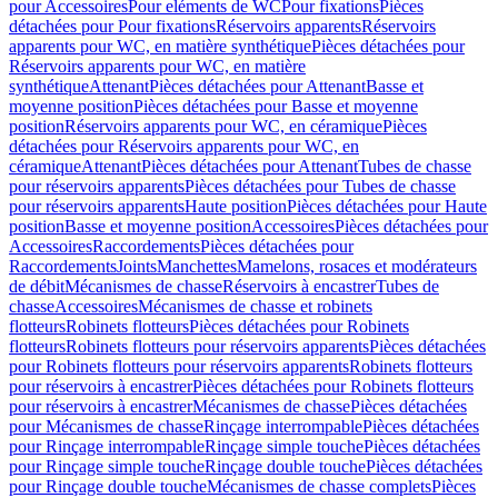
pour Accessoires
Pour eléments de WC
Pour fixations
Pièces
détachées pour Pour fixations
Réservoirs apparents
Réservoirs
apparents pour WC, en matière synthétique
Pièces détachées pour
Réservoirs apparents pour WC, en matière
synthétique
Attenant
Pièces détachées pour Attenant
Basse et
moyenne position
Pièces détachées pour Basse et moyenne
position
Réservoirs apparents pour WC, en céramique
Pièces
détachées pour Réservoirs apparents pour WC, en
céramique
Attenant
Pièces détachées pour Attenant
Tubes de chasse
pour réservoirs apparents
Pièces détachées pour Tubes de chasse
pour réservoirs apparents
Haute position
Pièces détachées pour Haute
position
Basse et moyenne position
Accessoires
Pièces détachées pour
Accessoires
Raccordements
Pièces détachées pour
Raccordements
Joints
Manchettes
Mamelons, rosaces et modérateurs
de débit
Mécanismes de chasse
Réservoirs à encastrer
Tubes de
chasse
Accessoires
Mécanismes de chasse et robinets
flotteurs
Robinets flotteurs
Pièces détachées pour Robinets
flotteurs
Robinets flotteurs pour réservoirs apparents
Pièces détachées
pour Robinets flotteurs pour réservoirs apparents
Robinets flotteurs
pour réservoirs à encastrer
Pièces détachées pour Robinets flotteurs
pour réservoirs à encastrer
Mécanismes de chasse
Pièces détachées
pour Mécanismes de chasse
Rinçage interrompable
Pièces détachées
pour Rinçage interrompable
Rinçage simple touche
Pièces détachées
pour Rinçage simple touche
Rinçage double touche
Pièces détachées
pour Rinçage double touche
Mécanismes de chasse complets
Pièces