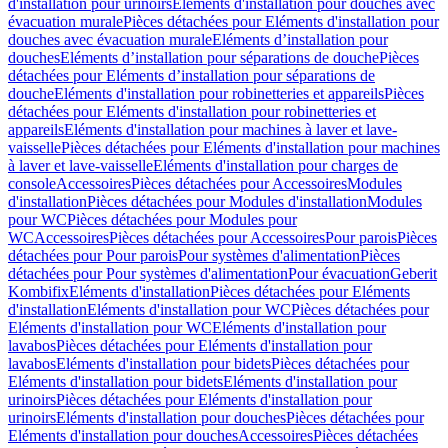
d'installation pour urinoirs
Eléments d'installation pour douches avec
évacuation murale
Pièces détachées pour Eléments d'installation pour
douches avec évacuation murale
Eléments d’installation pour
douches
Eléments d’installation pour séparations de douche
Pièces
détachées pour Eléments d’installation pour séparations de
douche
Eléments d'installation pour robinetteries et appareils
Pièces
détachées pour Eléments d'installation pour robinetteries et
appareils
Eléments d'installation pour machines à laver et lave-
vaisselle
Pièces détachées pour Eléments d'installation pour machines
à laver et lave-vaisselle
Eléments d'installation pour charges de
console
Accessoires
Pièces détachées pour Accessoires
Modules
d'installation
Pièces détachées pour Modules d'installation
Modules
pour WC
Pièces détachées pour Modules pour
WC
Accessoires
Pièces détachées pour Accessoires
Pour parois
Pièces
détachées pour Pour parois
Pour systèmes d'alimentation
Pièces
détachées pour Pour systèmes d'alimentation
Pour évacuation
Geberit
Kombifix
Eléments d'installation
Pièces détachées pour Eléments
d'installation
Eléments d'installation pour WC
Pièces détachées pour
Eléments d'installation pour WC
Eléments d'installation pour
lavabos
Pièces détachées pour Eléments d'installation pour
lavabos
Eléments d'installation pour bidets
Pièces détachées pour
Eléments d'installation pour bidets
Eléments d'installation pour
urinoirs
Pièces détachées pour Eléments d'installation pour
urinoirs
Eléments d'installation pour douches
Pièces détachées pour
Eléments d'installation pour douches
Accessoires
Pièces détachées