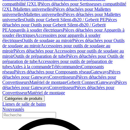
compatibilité [2XL]
Pièces détachées pour Sertisseuses compatibilité
[2XL]
Mallettes universelles
Pièces détachées pour Mallettes
universelles
Mallettes universelles
Pièces détachées pour Mallettes
universelles
Outils pour Geberit Silent-db20 / Geberit PE
Pièces
détachées pour Outils pour Geberit Silent-db20 / Geberit
PE
Appareils à souder électriques
Pièces détachées pour Appareils à
souder électriques
Accessoires pour appareils à souder
électriques
Outils de soudage au miroir
Pièces détachées pour Outils
de soudage au miroir
Accessoires pour outils de soudage au
miroir
Pièces détachées pour Accessoires pour outils de soudage au
miroir
Outils de préparation de tube
Pièces détachées pour Outils de
préparation de tube
Accessoires pour outils de préparation de
tubes
Aides à la commande
Télécommandes
Composants
réseau
Pièces détachées pour Composants réseau
Gateways
Pièces
détachées pour Gateways
Convertisseurs
Pièces détachées pour
Convertisseurs
Matériel de montage
Geberit Connect
Gateways
Pièces
détachées pour Gateways
Convertisseur
Pièces détachées pour
Convertisseur
Matériel de montage
Catégories de produits
Lignes de salle de bains
Nouveautés