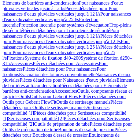
Eléments de barrières anti-condensation
Pour naissances d'eaux
pluviales verticales jusqu'à 12 l/s
Pièces détachées pour Pour
naissances d'eaux pluviales verticales jusqu'à 12 l/s
Pour naissances
d'eaux pluviales verticales jusqu'à 25 l/s
Protection
incendie
Protection incendie pour systèmes d'évacuation
Trop-pleins
de sécurité
Pièces détachées pour Trop-pleins de sécurité
Pour
naissances d'eaux pluviales verticales jusqu'à 12 l/s
Pièces détachées
pour Pour naissances d'eaux pluviales verticales jusqu'à 12 l/s
Pour
naissances d'eaux pluviales verticales jusqu'à 25 l/s
Pièces détachées
pour Pour naissances d'eaux pluviales verticales jusqu'à 25
l/s
Fixations
Système de fixation d40–200
Système de fixation d250–
315
Accessoires
Pièces détachées pour Accessoires
Pour
naissances
Pièces détachées pour Pour naissances
Pour
fixations
Evacuation des toitures conventionnelle
Naissances d'eaux
pluviales
Pièces détachées pour Naissances d'eaux pluviales
Eléments
de barrières anti-condensation
Pièces détachées pour Eléments de
barrières anti-condensation
Accessoires
Outils, composants réseau et
logiciels
Outils
Outils pour Geberit FlowFit
Pièces détachées pour
Outils pour Geberit FlowFit
Outils de sertissage manuels
Pièces
détachées pour Outils de sertissage manuels
Sertisseuses
compatibilité [1]
Pièces détachées pour Sertisseuses compatibilité
[1]
Sertisseuses compatibilité [2]
Pièces détachées pour Sertisseuses
compatibilité [2]
Outils de préparation de tube
Pièces détachées pour
Outils de préparation de tube
Bouchons d'essai de pression
Pièces
détachées pour Bouchons d'essai de pression
Equipements de