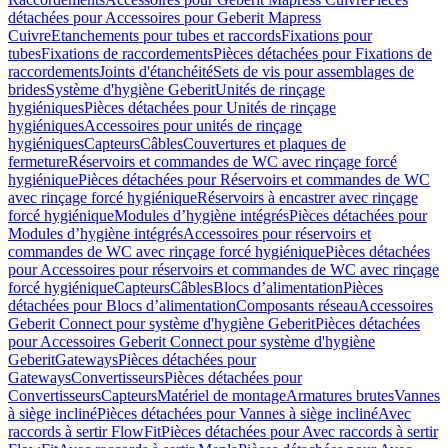
détachées pour Accessoires pour Geberit Mapress
Cuivre
Etanchements pour tubes et raccords
Fixations pour
tubes
Fixations de raccordements
Pièces détachées pour Fixations de
raccordements
Joints d'étanchéité
Sets de vis pour assemblages de
brides
Système d'hygiène Geberit
Unités de rinçage
hygiéniques
Pièces détachées pour Unités de rinçage
hygiéniques
Accessoires pour unités de rinçage
hygiéniques
Capteurs
Câbles
Couvertures et plaques de
fermeture
Réservoirs et commandes de WC avec rinçage forcé
hygiénique
Pièces détachées pour Réservoirs et commandes de WC
avec rinçage forcé hygiénique
Réservoirs à encastrer avec rinçage
forcé hygiénique
Modules d’hygiène intégrés
Pièces détachées pour
Modules d’hygiène intégrés
Accessoires pour réservoirs et
commandes de WC avec rinçage forcé hygiénique
Pièces détachées
pour Accessoires pour réservoirs et commandes de WC avec rinçage
forcé hygiénique
Capteurs
Câbles
Blocs d’alimentation
Pièces
détachées pour Blocs d’alimentation
Composants réseau
Accessoires
Geberit Connect pour système d'hygiène Geberit
Pièces détachées
pour Accessoires Geberit Connect pour système d'hygiène
Geberit
Gateways
Pièces détachées pour
Gateways
Convertisseurs
Pièces détachées pour
Convertisseurs
Capteurs
Matériel de montage
Armatures brutes
Vannes
à siège incliné
Pièces détachées pour Vannes à siège incliné
Avec
raccords à sertir FlowFit
Pièces détachées pour Avec raccords à sertir