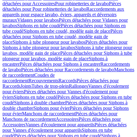
détachées pour Accessoires
Pour robinetteries de lavabo
Pièces
détachées pour Pour robinetteries de lavabo
Raccordements aux
appareils pour espace lavabo, éviers, appareils et déversoirs
muraux
Vidages pour lavabos
Pièces détachées pour Vidages pour
lavabos
Siphons en tube coudé
Pièces détachées pour Siphons en
tube coudé
Siphons en tube coudé, modèle gain de place
Pièces
détachées pour Siphons en tube coudé, modèle gain de
place
Siphons à tube plongeur pour lavabos
Pièces détachées pour
Siphons à tube plongeur pour lavabos
Siphons à tube plongeur pour
lavabos, modèle gain de place
Pièces détachées pour Siphons à tube
plongeur pour lavabos, modèle gain de place
Siphons à
encastrer
Pièces détachées pour Siphons à encastrer
Raccordements
de lavabo
Pièces détachées pour Raccordements de lavabo
Manchons
de raccordement
Coudes de
raccordement
Recouvrements
Raccords
Pièces détachées pour
Raccords
Joints
Tubes de trop-plein
Rallonges
Vannes d'écoulement
pour éviers
Pièces détachées pour Vannes d'écoulement pour
éviers
Siphons en tube coudé
Pièces détachées pour Siphons en tube
coudé
Siphons à double chambre
Pièces détachées pour Siphons à
double chambre
Siphons pour évier
Pièces détachées pour Siphons
pour évier
Manchons de raccordement
Pièces détachées pour
Manchons de raccordement
Accessoires
Pièces détachées pour
Accessoires
Vannes d'écoulement pour appareils
Pièces détachées
pour Vannes d'écoulement pour appareils
Siphons en tube
coudé
Pièces détachées pour Siphons en tube coudé
Siphons à