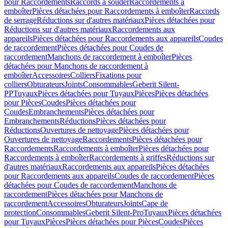
pour Raccordements
Raccords à souder
Raccordements à
emboîter
Pièces détachées pour Raccordements à emboîter
Raccords
de serrage
Réductions sur d'autres matériaux
Pièces détachées pour
Réductions sur d'autres matériaux
Raccordements aux
appareils
Pièces détachées pour Raccordements aux appareils
Coudes
de raccordement
Pièces détachées pour Coudes de
raccordement
Manchons de raccordement à emboîter
Pièces
détachées pour Manchons de raccordement à
emboîter
Accessoires
Colliers
Fixations pour
colliers
Obturateurs
Joints
Consommables
Geberit Silent-
PP
Tuyaux
Pièces détachées pour Tuyaux
Pièces
Pièces détachées
pour Pièces
Coudes
Pièces détachées pour
Coudes
Embranchements
Pièces détachées pour
Embranchements
Réductions
Pièces détachées pour
Réductions
Ouvertures de nettoyage
Pièces détachées pour
Ouvertures de nettoyage
Raccordements
Pièces détachées pour
Raccordements
Raccordements à emboîter
Pièces détachées pour
Raccordements à emboîter
Raccordements à griffes
Réductions sur
d'autres matériaux
Raccordements aux appareils
Pièces détachées
pour Raccordements aux appareils
Coudes de raccordement
Pièces
détachées pour Coudes de raccordement
Manchons de
raccordement
Pièces détachées pour Manchons de
raccordement
Accessoires
Obturateurs
Joints
Cape de
protection
Consommables
Geberit Silent-Pro
Tuyaux
Pièces détachées
pour Tuyaux
Pièces
Pièces détachées pour Pièces
Coudes
Pièces