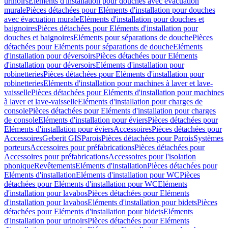
urinoirs
Eléments d'installation pour douches avec évacuation
murale
Pièces détachées pour Eléments d'installation pour douches
avec évacuation murale
Eléments d'installation pour douches et
baignoires
Pièces détachées pour Eléments d'installation pour
douches et baignoires
Eléments pour séparations de douche
Pièces
détachées pour Eléments pour séparations de douche
Eléments
d'installation pour déversoirs
Pièces détachées pour Eléments
d'installation pour déversoirs
Eléments d'installation pour
robinetteries
Pièces détachées pour Eléments d'installation pour
robinetteries
Eléments d'installation pour machines à laver et lave-
vaisselle
Pièces détachées pour Eléments d'installation pour machines
à laver et lave-vaisselle
Eléments d'installation pour charges de
console
Pièces détachées pour Eléments d'installation pour charges
de console
Eléments d'installation pour éviers
Pièces détachées pour
Eléments d'installation pour éviers
Accessoires
Pièces détachées pour
Accessoires
Geberit GIS
Parois
Pièces détachées pour Parois
Systèmes
porteurs
Accessoires pour préfabrications
Pièces détachées pour
Accessoires pour préfabrications
Accessoires pour l'isolation
phonique
Revêtements
Eléments d'installation
Pièces détachées pour
Eléments d'installation
Eléments d'installation pour WC
Pièces
détachées pour Eléments d'installation pour WC
Eléments
d'installation pour lavabos
Pièces détachées pour Eléments
d'installation pour lavabos
Eléments d'installation pour bidets
Pièces
détachées pour Eléments d'installation pour bidets
Eléments
d'installation pour urinoirs
Pièces détachées pour Eléments