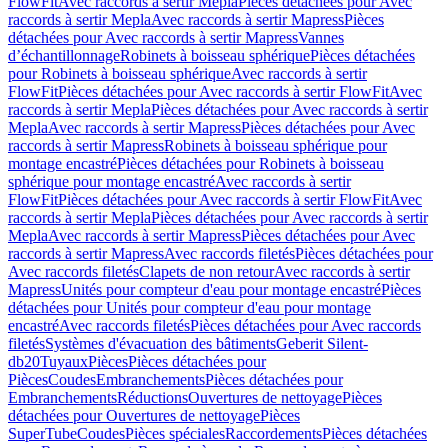
FlowFit
Avec raccords à sertir Mepla
Pièces détachées pour Avec
raccords à sertir Mepla
Avec raccords à sertir Mapress
Pièces
détachées pour Avec raccords à sertir Mapress
Vannes
d’échantillonnage
Robinets à boisseau sphérique
Pièces détachées
pour Robinets à boisseau sphérique
Avec raccords à sertir
FlowFit
Pièces détachées pour Avec raccords à sertir FlowFit
Avec
raccords à sertir Mepla
Pièces détachées pour Avec raccords à sertir
Mepla
Avec raccords à sertir Mapress
Pièces détachées pour Avec
raccords à sertir Mapress
Robinets à boisseau sphérique pour
montage encastré
Pièces détachées pour Robinets à boisseau
sphérique pour montage encastré
Avec raccords à sertir
FlowFit
Pièces détachées pour Avec raccords à sertir FlowFit
Avec
raccords à sertir Mepla
Pièces détachées pour Avec raccords à sertir
Mepla
Avec raccords à sertir Mapress
Pièces détachées pour Avec
raccords à sertir Mapress
Avec raccords filetés
Pièces détachées pour
Avec raccords filetés
Clapets de non retour
Avec raccords à sertir
Mapress
Unités pour compteur d'eau pour montage encastré
Pièces
détachées pour Unités pour compteur d'eau pour montage
encastré
Avec raccords filetés
Pièces détachées pour Avec raccords
filetés
Systèmes d'évacuation des bâtiments
Geberit Silent-
db20
Tuyaux
Pièces
Pièces détachées pour
Pièces
Coudes
Embranchements
Pièces détachées pour
Embranchements
Réductions
Ouvertures de nettoyage
Pièces
détachées pour Ouvertures de nettoyage
Pièces
SuperTube
Coudes
Pièces spéciales
Raccordements
Pièces détachées