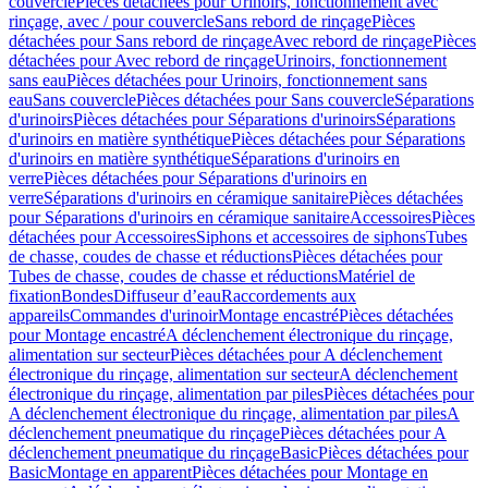
couvercle
Pièces détachées pour Urinoirs, fonctionnement avec
rinçage, avec / pour couvercle
Sans rebord de rinçage
Pièces
détachées pour Sans rebord de rinçage
Avec rebord de rinçage
Pièces
détachées pour Avec rebord de rinçage
Urinoirs, fonctionnement
sans eau
Pièces détachées pour Urinoirs, fonctionnement sans
eau
Sans couvercle
Pièces détachées pour Sans couvercle
Séparations
d'urinoirs
Pièces détachées pour Séparations d'urinoirs
Séparations
d'urinoirs en matière synthétique
Pièces détachées pour Séparations
d'urinoirs en matière synthétique
Séparations d'urinoirs en
verre
Pièces détachées pour Séparations d'urinoirs en
verre
Séparations d'urinoirs en céramique sanitaire
Pièces détachées
pour Séparations d'urinoirs en céramique sanitaire
Accessoires
Pièces
détachées pour Accessoires
Siphons et accessoires de siphons
Tubes
de chasse, coudes de chasse et réductions
Pièces détachées pour
Tubes de chasse, coudes de chasse et réductions
Matériel de
fixation
Bondes
Diffuseur d’eau
Raccordements aux
appareils
Commandes d'urinoir
Montage encastré
Pièces détachées
pour Montage encastré
A déclenchement électronique du rinçage,
alimentation sur secteur
Pièces détachées pour A déclenchement
électronique du rinçage, alimentation sur secteur
A déclenchement
électronique du rinçage, alimentation par piles
Pièces détachées pour
A déclenchement électronique du rinçage, alimentation par piles
A
déclenchement pneumatique du rinçage
Pièces détachées pour A
déclenchement pneumatique du rinçage
Basic
Pièces détachées pour
Basic
Montage en apparent
Pièces détachées pour Montage en