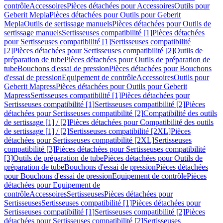
contrôle
Accessoires
Pièces détachées pour Accessoires
Outils pour
Geberit Mepla
Pièces détachées pour Outils pour Geberit
Mepla
Outils de sertissage manuels
Pièces détachées pour Outils de
sertissage manuels
Sertisseuses compatibilité [1]
Pièces détachées
pour Sertisseuses compatibilité [1]
Sertisseuses compatibilité
[2]
Pièces détachées pour Sertisseuses compatibilité [2]
Outils de
préparation de tube
Pièces détachées pour Outils de préparation de
tube
Bouchons d'essai de pression
Pièces détachées pour Bouchons
d'essai de pression
Equipement de contrôle
Accessoires
Outils pour
Geberit Mapress
Pièces détachées pour Outils pour Geberit
Mapress
Sertisseuses compatibilité [1]
Pièces détachées pour
Sertisseuses compatibilité [1]
Sertisseuses compatibilité [2]
Pièces
détachées pour Sertisseuses compatibilité [2]
Compatibilité des outils
de sertissage [1] / [2]
Pièces détachées pour Compatibilité des outils
de sertissage [1] / [2]
Sertisseuses compatibilité [2XL]
Pièces
détachées pour Sertisseuses compatibilité [2XL]
Sertisseuses
compatibilité [3]
Pièces détachées pour Sertisseuses compatibilité
[3]
Outils de préparation de tube
Pièces détachées pour Outils de
préparation de tube
Bouchons d'essai de pression
Pièces détachées
pour Bouchons d'essai de pression
Equipement de contrôle
Pièces
détachées pour Equipement de
contrôle
Accessoires
Sertisseuses
Pièces détachées pour
Sertisseuses
Sertisseuses compatibilité [1]
Pièces détachées pour
Sertisseuses compatibilité [1]
Sertisseuses compatibilité [2]
Pièces
détachées pour Sertisseuses compatibilité [2]
Sertisseuses