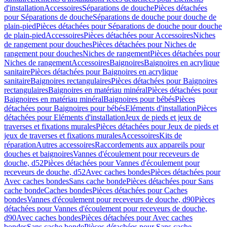
d'installation
Accessoires
Séparations de douche
Pièces détachées
pour Séparations de douche
Séparations de douche pour douche de
plain-pied
Pièces détachées pour Séparations de douche pour douche
de plain-pied
Accessoires
Pièces détachées pour Accessoires
Niches
de rangement pour douches
Pièces détachées pour Niches de
rangement pour douches
Niches de rangement
Pièces détachées pour
Niches de rangement
Accessoires
Baignoires
Baignoires en acrylique
sanitaire
Pièces détachées pour Baignoires en acrylique
sanitaire
Baignoires rectangulaires
Pièces détachées pour Baignoires
rectangulaires
Baignoires en matériau minéral
Pièces détachées pour
Baignoires en matériau minéral
Baignoires pour bébés
Pièces
détachées pour Baignoires pour bébés
Eléments d'installation
Pièces
détachées pour Eléments d'installation
Jeux de pieds et jeux de
traverses et fixations murales
Pièces détachées pour Jeux de pieds et
jeux de traverses et fixations murales
Accessoires
Kits de
réparation
Autres accessoires
Raccordements aux appareils pour
douches et baignoires
Vannes d'écoulement pour receveurs de
douche, d52
Pièces détachées pour Vannes d'écoulement pour
receveurs de douche, d52
Avec caches bondes
Pièces détachées pour
Avec caches bondes
Sans cache bonde
Pièces détachées pour Sans
cache bonde
Caches bondes
Pièces détachées pour Caches
bondes
Vannes d'écoulement pour receveurs de douche, d90
Pièces
détachées pour Vannes d'écoulement pour receveurs de douche,
d90
Avec caches bondes
Pièces détachées pour Avec caches
bondes
Sans cache bonde
Pièces détachées pour Sans cache