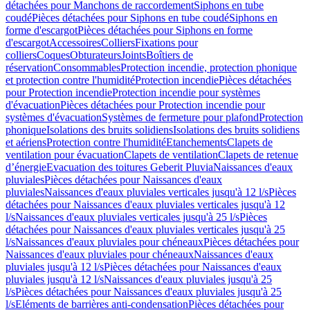
détachées pour Manchons de raccordement
Siphons en tube
coudé
Pièces détachées pour Siphons en tube coudé
Siphons en
forme d'escargot
Pièces détachées pour Siphons en forme
d'escargot
Accessoires
Colliers
Fixations pour
colliers
Coques
Obturateurs
Joints
Boîtiers de
réservation
Consommables
Protection incendie, protection phonique
et protection contre l'humidité
Protection incendie
Pièces détachées
pour Protection incendie
Protection incendie pour systèmes
d'évacuation
Pièces détachées pour Protection incendie pour
systèmes d'évacuation
Systèmes de fermeture pour plafond
Protection
phonique
Isolations des bruits solidiens
Isolations des bruits solidiens
et aériens
Protection contre l'humidité
Etanchements
Clapets de
ventilation pour évacuation
Clapets de ventilation
Clapets de retenue
d’énergie
Evacuation des toitures Geberit Pluvia
Naissances d'eaux
pluviales
Pièces détachées pour Naissances d'eaux
pluviales
Naissances d'eaux pluviales verticales jusqu'à 12 l/s
Pièces
détachées pour Naissances d'eaux pluviales verticales jusqu'à 12
l/s
Naissances d'eaux pluviales verticales jusqu'à 25 l/s
Pièces
détachées pour Naissances d'eaux pluviales verticales jusqu'à 25
l/s
Naissances d'eaux pluviales pour chéneaux
Pièces détachées pour
Naissances d'eaux pluviales pour chéneaux
Naissances d'eaux
pluviales jusqu'à 12 l/s
Pièces détachées pour Naissances d'eaux
pluviales jusqu'à 12 l/s
Naissances d'eaux pluviales jusqu'à 25
l/s
Pièces détachées pour Naissances d'eaux pluviales jusqu'à 25
l/s
Eléments de barrières anti-condensation
Pièces détachées pour