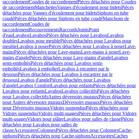
raccordement
Coudes de raccordement
Pièces détachées pour Coudes
de raccordement
Manchettes
Vannes d'écoulement pour bidets
Pièces
détachées pour Vannes d'écoulement pour bidets
Siphons en tube
coudé
Pièces détachées pour Siphons en tube coudé
Manchons de
raccordement
Coudes de
raccordement
Recouvrements
Raccords
Joints
Point
d'eau
Lavabos
Lavabos
Pièces détachées pour Lavabos
Lavabos
doubles
Lavabos pour meuble
Pièces détachées pour Lavabos pour
meuble
Lavabos à poser
Pièces détachées pour Lavabos à poser
Lave-
mains
Pièces détachées pour Lave-mains
Lave-mains à poser
Lave-
mains d'angle
Pièces détachées pour Lave-mains d'angle
Lavabos
semi-emboîtés
Pièces détachées pour Lavabos semi-
emboîtés
Lavabos à emboîter
Lavabos à encastrer par le
dessous
Pièces détachées pour Lavabos à encastrer par le
dessous
Lavabos d'angle
Pièces détachées pour Lavabos
d'angle
Lavabos Comfort
Lavabos pour enfants
Pièces détachées pour
Lavabos pour enfants
Lavabos
Lavabos collectifs
Pièces détachées
pour Lavabos collectifs
Autres déversoirs muraux
Pièces détachées
pour Autres déversoirs muraux
Déversoirs muraux
Pièces détachées
pour Déversoirs muraux
Vidoirs suspendus
Pièces détachées pour
Vidoirs suspendus
Vidoirs multi-usages
Pièces détachées pour Vidoirs
multi-usages
Vidoirs pour plâtre
Lavabos pour salles de classe
Pièces
détachées pour Lavabos pour salles de
classe
Accessoires
Colonnes
Pièces détachées pour Colonnes
Cache-
siphons
Pièces détachées pour Cache-siphons
Accessoires
Caches