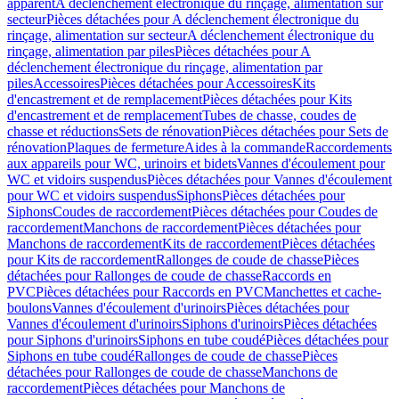
apparent
A déclenchement électronique du rinçage, alimentation sur
secteur
Pièces détachées pour A déclenchement électronique du
rinçage, alimentation sur secteur
A déclenchement électronique du
rinçage, alimentation par piles
Pièces détachées pour A
déclenchement électronique du rinçage, alimentation par
piles
Accessoires
Pièces détachées pour Accessoires
Kits
d'encastrement et de remplacement
Pièces détachées pour Kits
d'encastrement et de remplacement
Tubes de chasse, coudes de
chasse et réductions
Sets de rénovation
Pièces détachées pour Sets de
rénovation
Plaques de fermeture
Aides à la commande
Raccordements
aux appareils pour WC, urinoirs et bidets
Vannes d'écoulement pour
WC et vidoirs suspendus
Pièces détachées pour Vannes d'écoulement
pour WC et vidoirs suspendus
Siphons
Pièces détachées pour
Siphons
Coudes de raccordement
Pièces détachées pour Coudes de
raccordement
Manchons de raccordement
Pièces détachées pour
Manchons de raccordement
Kits de raccordement
Pièces détachées
pour Kits de raccordement
Rallonges de coude de chasse
Pièces
détachées pour Rallonges de coude de chasse
Raccords en
PVC
Pièces détachées pour Raccords en PVC
Manchettes et cache-
boulons
Vannes d'écoulement d'urinoirs
Pièces détachées pour
Vannes d'écoulement d'urinoirs
Siphons d'urinoirs
Pièces détachées
pour Siphons d'urinoirs
Siphons en tube coudé
Pièces détachées pour
Siphons en tube coudé
Rallonges de coude de chasse
Pièces
détachées pour Rallonges de coude de chasse
Manchons de
raccordement
Pièces détachées pour Manchons de