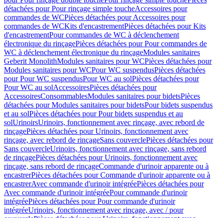
détachées pour Pour rinçage simple touche
Accessoires pour
commandes de WC
Pièces détachées pour Accessoires pour
commandes de WC
Kits d'encastrement
Pièces détachées pour Kits
d'encastrement
Pour commandes de WC à déclenchement
électronique du rinçage
Pièces détachées pour Pour commandes de
WC à déclenchement électronique du rinçage
Modules sanitaires
Geberit Monolith
Modules sanitaires pour WC
Pièces détachées pour
Modules sanitaires pour WC
Pour WC suspendus
Pièces détachées
pour Pour WC suspendus
Pour WC au sol
Pièces détachées pour
Pour WC au sol
Accessoires
Pièces détachées pour
Accessoires
Consommables
Modules sanitaires pour bidets
Pièces
détachées pour Modules sanitaires pour bidets
Pour bidets suspendus
et au sol
Pièces détachées pour Pour bidets suspendus et au
sol
Urinoirs
Urinoirs, fonctionnement avec rinçage, avec rebord de
rinçage
Pièces détachées pour Urinoirs, fonctionnement avec
rinçage, avec rebord de rinçage
Sans couvercle
Pièces détachées pour
Sans couvercle
Urinoirs, fonctionnement avec rinçage, sans rebord
de rinçage
Pièces détachées pour Urinoirs, fonctionnement avec
rinçage, sans rebord de rinçage
Commande d'urinoir apparente ou à
encastrer
Pièces détachées pour Commande d'urinoir apparente ou à
encastrer
Avec commande d'urinoir intégrée
Pièces détachées pour
Avec commande d'urinoir intégrée
Pour commande d'urinoir
intégrée
Pièces détachées pour Pour commande d'urinoir
intégrée
Urinoirs, fonctionnement avec rinçage, avec / pour