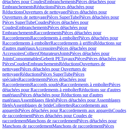
détachées pour Coudes
Embranchements
Pièces détachées pour
Embranchements
Réductions
Pièces détachées pour
Réductions
Ouvertures de nettoyage
Pièces détachées pour
Ouvertures de nettoyage
Pièces SuperTube
Pièces détachées pour
Pièces SuperTube
Coudes
Pièces détachées pour
Coudes
Embranchements
Pièces détachées pour
Embranchements
Raccordements
Pièces détachées pour
Raccordements
Raccordements à emboîter
Pièces détachées pour
Raccordements à emboîter
Raccordements à griffes
Réductions sur
d'autres matériaux
Accessoires
Pièces détachées pour
Accessoires
Colliers
Obturateurs
Joints
Pièces détachées pour
Joints
Consommables
Geberit PE
Tuyaux
Pièces
Pièces détachées pour
Pièces
Coudes
Embranchements
Réductions
Ouvertures de
nettoyage
Pièces détachées pour Ouvertures de
nettoyage
Réductions
Pièces SuperTube
Pièces
spéciales
Raccordements
Pièces détachées pour
Raccordements
Raccords soudés
Raccordements à emboîter
Pièces
détachées pour Raccordements à emboîter
Réductions sur d'autres
matériaux
Pièces détachées pour Réductions sur d'autres
matériaux
Assemblages filetés
Pièces détachées pour Assemblages
filetés
Assemblages de bride
Collerettes
Raccordements aux
appareils
Pièces détachées pour Raccordements aux appareils
Coudes
de raccordement
Pièces détachées pour Coudes de
raccordement
Manchons de raccordement
Pièces détachées pour
Manchons de raccordement
Manchons de raccordement
Pièces