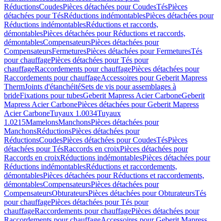
Réductions
Coudes
Pièces détachées pour Coudes
Tés
Pièces
détachées pour Tés
Réductions indémontables
Pièces détachées pour
Réductions indémontables
Réductions et raccords,
démontables
Pièces détachées pour Réductions et raccords,
démontables
Compensateurs
Pièces détachées pour
Compensateurs
Fermetures
Pièces détachées pour Fermetures
Tés
pour chauffage
Pièces détachées pour Tés pour
chauffage
Raccordements pour chauffage
Pièces détachées pour
Raccordements pour chauffage
Accessoires pour Geberit Mapress
Therm
Joints d'étanchéité
Sets de vis pour assemblages à
bride
Fixations pour tubes
Geberit Mapress Acier Carbone
Geberit
Mapress Acier Carbone
Pièces détachées pour Geberit Mapress
Acier Carbone
Tuyaux 1.0034
Tuyaux
1.0215
Mamelons
Manchons
Pièces détachées pour
Manchons
Réductions
Pièces détachées pour
Réductions
Coudes
Pièces détachées pour Coudes
Tés
Pièces
détachées pour Tés
Raccords en croix
Pièces détachées pour
Raccords en croix
Réductions indémontables
Pièces détachées pour
Réductions indémontables
Réductions et raccordements,
démontables
Pièces détachées pour Réductions et raccordements,
démontables
Compensateurs
Pièces détachées pour
Compensateurs
Obturateurs
Pièces détachées pour Obturateurs
Tés
pour chauffage
Pièces détachées pour Tés pour
chauffage
Raccordements pour chauffage
Pièces détachées pour
Raccordements pour chauffage
Accessoires pour Geberit Mapress