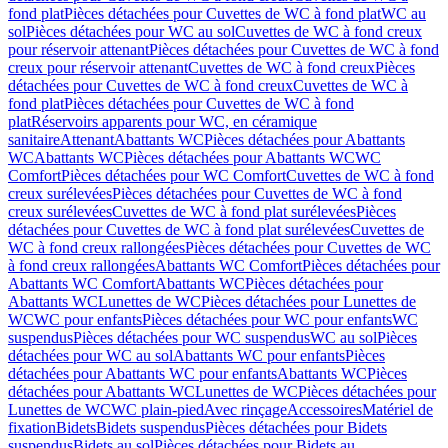
fond plat
Pièces détachées pour Cuvettes de WC à fond plat
WC au
sol
Pièces détachées pour WC au sol
Cuvettes de WC à fond creux
pour réservoir attenant
Pièces détachées pour Cuvettes de WC à fond
creux pour réservoir attenant
Cuvettes de WC à fond creux
Pièces
détachées pour Cuvettes de WC à fond creux
Cuvettes de WC à
fond plat
Pièces détachées pour Cuvettes de WC à fond
plat
Réservoirs apparents pour WC, en céramique
sanitaire
Attenant
Abattants WC
Pièces détachées pour Abattants
WC
Abattants WC
Pièces détachées pour Abattants WC
WC
Comfort
Pièces détachées pour WC Comfort
Cuvettes de WC à fond
creux surélevées
Pièces détachées pour Cuvettes de WC à fond
creux surélevées
Cuvettes de WC à fond plat surélevées
Pièces
détachées pour Cuvettes de WC à fond plat surélevées
Cuvettes de
WC à fond creux rallongées
Pièces détachées pour Cuvettes de WC
à fond creux rallongées
Abattants WC Comfort
Pièces détachées pour
Abattants WC Comfort
Abattants WC
Pièces détachées pour
Abattants WC
Lunettes de WC
Pièces détachées pour Lunettes de
WC
WC pour enfants
Pièces détachées pour WC pour enfants
WC
suspendus
Pièces détachées pour WC suspendus
WC au sol
Pièces
détachées pour WC au sol
Abattants WC pour enfants
Pièces
détachées pour Abattants WC pour enfants
Abattants WC
Pièces
détachées pour Abattants WC
Lunettes de WC
Pièces détachées pour
Lunettes de WC
WC plain-pied
Avec rinçage
Accessoires
Matériel de
fixation
Bidets
Bidets suspendus
Pièces détachées pour Bidets
suspendus
Bidets au sol
Pièces détachées pour Bidets au