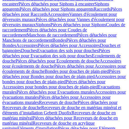
encastrer
Pièces détachées pour Siphons à encastrer
Siphons
apparents
Pièces détachées pour Siphons apparents
Raccords
Pièces
détachées pour Raccords
Accessoires
Vannes d'écoulement pour
déversoirs muraux
Pièces détachées pour Vannes d'écoulement pour
déversoirs muraux
Siphons
Pièces détachées pour Siphons
Coudes de
raccordement
Pièces détachées pour Coudes de
raccordement
Manchons de raccordement
Pièces détachées pour
Manchons de raccordement
Bondes
Pièces détachées pour
Bondes
Accessoires
Pièces détachées pour Accessoires
Douches et
baignoires
Douches
Evacuation des sols pour douches
Pièces
détachées pour Evacuation des sols pour douches
Ecoulements de
douche
Pièces détachées pour Ecoulements de douche
Accessoires
pour écoulements de douche
Pièces détachées pour Accessoires pour
écoulements de douche
Bondes pour douches de plain-pied
Pièces
détachées pour Bondes pour douches de plain-pied
Accessoires pour
bondes pour douches de plain-pied
Pièces détachées pour
Accessoires pour bondes pour douches de plain-pied
Evacuations
murales
Pièces détachées pour Evacuations murales
Accessoires pour
évacuations murales
Pièces détachées pour Accessoires pour
évacuations murales
Receveurs de douche
Pièces détachées pour
Receveurs de douche
Receveurs de douche en matériau minéral et
éléments d’installation Geberit Duofix
Receveurs de douche en
matériau minéral
Pièces détachées pour Receveurs de douche en
matériau minéral
Receveurs de douche en acrylique
sanitaire
Eléments d'installation
Pièces détachées pour Eléments