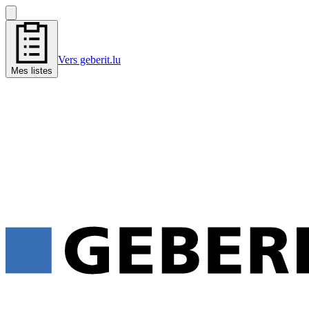
Vers geberit.lu
Mes listes