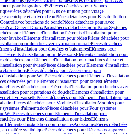
rs de douche, d90
Avec caches bondes
Pièces détachées pour Avec
ement pour baignoires, d52
Pièces détachées pour Vannes
trique
Pièces détachées pour Kits de finition pour vidage
ge excentrique et arrivée d'eau
Pièces détachées pour Kits de finition
hControl
Avec bouchons de bonde
Pièces détachées pour Avec
se d'eau
Geberit Duofix
Parois
Pièces détachées pour Parois
Systèmes
achées pour Eléments d'installation
Eléments d'installation pour
 pour lavabos
Eléments d'installation pour bidets
Pièces détachées pour
nstallation pour douches avec évacuation murale
Pièces détachées
ments d'installation pour douches et baignoires
Eléments pour
r Eléments d'installation pour déversoirs
Eléments d'installation pour
es détachées pour Eléments d'installation pour machines à laver et
installation pour éviers
Pièces détachées pour Eléments d'installation
réfabrications
Pièces détachées pour Accessoires pour
 d'installation pour WC
Pièces détachées pour Eléments d'installation
ces détachées pour Eléments d'installation pour bidets
Eléments
urale
Pièces détachées pour Eléments d'installation pour douches avec
nstallation pour séparations de douche
Eléments d'installation pour
er et lave-vaisselle
Pièces détachées pour Eléments d'installation pour
allation
Pièces détachées pour Modules d'installation
Modules pour
r systèmes d'alimentation
Pièces détachées pour Pour systèmes
pour WC
Pièces détachées pour Eléments d'installation pour
étachées pour Eléments d'installation pour bidets
Eléments
ur Eléments d'installation pour douches
Accessoires
Pièces détachées
 en matière synthétique
Pièces détachées pour Réservoirs apparents