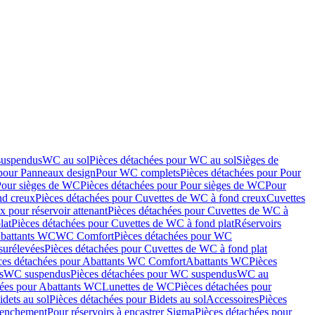
suspendus
WC au sol
Pièces détachées pour WC au sol
Sièges de
 pour Panneaux design
Pour WC complets
Pièces détachées pour Pour
Pour sièges de WC
Pièces détachées pour Pour sièges de WC
Pour
nd creux
Pièces détachées pour Cuvettes de WC à fond creux
Cuvettes
 pour réservoir attenant
Pièces détachées pour Cuvettes de WC à
lat
Pièces détachées pour Cuvettes de WC à fond plat
Réservoirs
Abattants WC
WC Comfort
Pièces détachées pour WC
surélevées
Pièces détachées pour Cuvettes de WC à fond plat
ces détachées pour Abattants WC Comfort
Abattants WC
Pièces
s
WC suspendus
Pièces détachées pour WC suspendus
WC au
hées pour Abattants WC
Lunettes de WC
Pièces détachées pour
idets au sol
Pièces détachées pour Bidets au sol
Accessoires
Pièces
clenchement
Pour réservoirs à encastrer Sigma
Pièces détachées pour