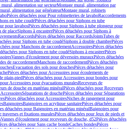
mural, alimentation sur secteur
Montage mural, alimentation par
ural, alimentation par générateur
Montage mural, robinets
vabo
Pièces détachées pour Pour robinetteries de lavabo
Raccordements
hons en tube coudé
Pièces détachées pour Siphons en tube
ur pour lavabos
Pièces détachées pour Siphons à tube plongeur pour
n de place
Siphons à encastrer
Pièces détachées pour Siphons à
uvrements
Raccords
Pièces détachées pour Raccords
Joints
Tubes de
tachées pour Siphons en tube coudé
Siphons à double chambre
Pièces
achées pour Manchons de raccordement
Accessoires
Pièces détachées
 détachées pour Siphons en tube coudé
Siphons à encastrer
Pièces
soires
Vannes d'écoulement pour déversoirs muraux
Pièces détachées
udes de raccordement
Manchons de raccordement
Pièces détachées
ouches
Evacuation des sols pour douches
Pièces détachées pour
uche
Pièces détachées pour Accessoires pour écoulements de
e plain-pied
Pièces détachées pour Accessoires pour bondes pour
 pour Accessoires pour évacuations murales
Receveurs de
urs de douche en matériau minéral
Pièces détachées pour Receveurs
n
Accessoires
Séparations de douche
Pièces détachées pour Séparations
res
Pièces détachées pour Accessoires
Niches de rangement pour
es
Baignoires
Baignoires en acrylique sanitaire
Pièces détachées pour
es détachées pour Baignoires en matériau minéral
Baignoires pour
e traverses et fixations murales
Pièces détachées pour Jeux de pieds et
s
Vannes d'écoulement pour receveurs de douche, d52
Pièces détachées
èces détachées pour Sans cache bonde
Caches bondes
Pièces