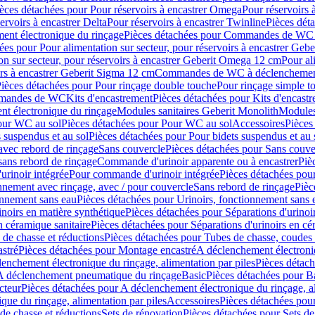
èces détachées pour Pour réservoirs à encastrer Omega
Pour réservoirs 
ervoirs à encastrer Delta
Pour réservoirs à encastrer Twinline
Pièces déta
t électronique du rinçage
Pièces détachées pour Commandes de WC à
ées pour Pour alimentation sur secteur, pour réservoirs à encastrer Geb
on sur secteur, pour réservoirs à encastrer Geberit Omega 12 cm
Pour al
irs à encastrer Geberit Sigma 12 cm
Commandes de WC à déclenchement
ièces détachées pour Pour rinçage double touche
Pour rinçage simple t
ommandes de WC
Kits d'encastrement
Pièces détachées pour Kits d'encast
t électronique du rinçage
Modules sanitaires Geberit Monolith
Modules
our WC au sol
Pièces détachées pour Pour WC au sol
Accessoires
Pièces
 suspendus et au sol
Pièces détachées pour Pour bidets suspendus et au 
avec rebord de rinçage
Sans couvercle
Pièces détachées pour Sans couve
sans rebord de rinçage
Commande d'urinoir apparente ou à encastrer
Piè
rinoir intégrée
Pour commande d'urinoir intégrée
Pièces détachées pou
nnement avec rinçage, avec / pour couvercle
Sans rebord de rinçage
Pièc
onnement sans eau
Pièces détachées pour Urinoirs, fonctionnement sans 
inoirs en matière synthétique
Pièces détachées pour Séparations d'urinoi
n céramique sanitaire
Pièces détachées pour Séparations d'urinoirs en cé
 de chasse et réductions
Pièces détachées pour Tubes de chasse, coudes 
stré
Pièces détachées pour Montage encastré
A déclenchement électroniq
enchement électronique du rinçage, alimentation par piles
Pièces détach
 A déclenchement pneumatique du rinçage
Basic
Pièces détachées pour B
cteur
Pièces détachées pour A déclenchement électronique du rinçage, al
que du rinçage, alimentation par piles
Accessoires
Pièces détachées pou
de chasse et réductions
Sets de rénovation
Pièces détachées pour Sets de