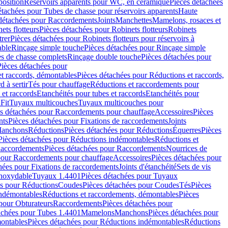
position
Réservoirs apparents pour WC, en céramique
Pièces détachées
étachées pour Tubes de chasse pour réservoirs apparents
Haute
détachées pour Raccordements
Joints
Manchettes
Mamelons, rosaces et
ets flotteurs
Pièces détachées pour Robinets flotteurs
Robinets
trer
Pièces détachées pour Robinets flotteurs pour réservoirs à
able
Rinçage simple touche
Pièces détachées pour Rinçage simple
s de chasse complets
Rinçage double touche
Pièces détachées pour
Pièces détachées pour
t raccords, démontables
Pièces détachées pour Réductions et raccords,
d à sertir
Tés pour chauffage
Réductions et raccordements pour
 et raccords
Etanchéités pour tubes et raccords
Etanchéités pour
Fit
Tuyaux multicouches
Tuyaux multicouches pour
s détachées pour Raccordements pour chauffage
Accessoires
Pièces
nts
Pièces détachées pour Fixations de raccordements
Joints
Manchons
Réductions
Pièces détachées pour Réductions
Équerres
Pièces
Pièces détachées pour Réductions indémontables
Réductions et
accordements
Pièces détachées pour Raccordements
Nourrices de
pour Raccordements pour chauffage
Accessoires
Pièces détachées pour
hées pour Fixations de raccordements
Joints d'étanchéité
Sets de vis
Inoxydable
Tuyaux 1.4401
Pièces détachées pour Tuyaux
es pour Réductions
Coudes
Pièces détachées pour Coudes
Tés
Pièces
indémontables
Réductions et raccordements, démontables
Pièces
pour Obturateurs
Raccordements
Pièces détachées pour
achées pour Tubes 1.4401
Mamelons
Manchons
Pièces détachées pour
ontables
Pièces détachées pour Réductions indémontables
Réductions