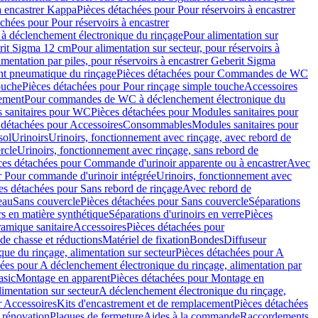
à encastrer Kappa
Pièces détachées pour Pour réservoirs à encastrer
chées pour Pour réservoirs à encastrer
 déclenchement électronique du rinçage
Pour alimentation sur
erit Sigma 12 cm
Pour alimentation sur secteur, pour réservoirs à
imentation par piles, pour réservoirs à encastrer Geberit Sigma
 pneumatique du rinçage
Pièces détachées pour Commandes de WC
ouche
Pièces détachées pour Pour rinçage simple touche
Accessoires
rement
Pour commandes de WC à déclenchement électronique du
 sanitaires pour WC
Pièces détachées pour Modules sanitaires pour
 détachées pour Accessoires
Consommables
Modules sanitaires pour
sol
Urinoirs
Urinoirs, fonctionnement avec rinçage, avec rebord de
rcle
Urinoirs, fonctionnement avec rinçage, sans rebord de
ces détachées pour Commande d'urinoir apparente ou à encastrer
Avec
r Pour commande d'urinoir intégrée
Urinoirs, fonctionnement avec
es détachées pour Sans rebord de rinçage
Avec rebord de
eau
Sans couvercle
Pièces détachées pour Sans couvercle
Séparations
rs en matière synthétique
Séparations d'urinoirs en verre
Pièces
ramique sanitaire
Accessoires
Pièces détachées pour
de chasse et réductions
Matériel de fixation
Bondes
Diffuseur
ue du rinçage, alimentation sur secteur
Pièces détachées pour A
ées pour A déclenchement électronique du rinçage, alimentation par
asic
Montage en apparent
Pièces détachées pour Montage en
imentation sur secteur
A déclenchement électronique du rinçage,
r Accessoires
Kits d'encastrement et de remplacement
Pièces détachées
 rénovation
Plaques de fermeture
Aides à la commande
Raccordements