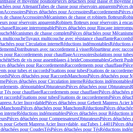
ant
Basse et moyenne position
Pièces détachées pour Basse et moyenne 
achées pour Attenant
Tubes de chasse pour réservoirs apparents
Pièces d
on
Accessoires
Pièces détachées pour Accessoires
Raccordements
Pièces 
s de chasse
Accessoires
Mécanismes de chasse et robinets flotteurs
Robin
eurs pour réservoirs apparents
Robinets flotteurs pour réservoirs à encas
 chasse
Rinçage interrompable
Pièces détachées pour Rinçage interromp
touche
Mécanismes de chasse complets
Pièces détachées pour Mécanisme
 multicouche
Tuyaux multicouche avec résistance chauffante
Raccords
étachées pour Circulation interne
Réductions indémontables
Réductions e
rdements
Distributeurs avec raccordement à visser
Répartiteur avec raccor
es pour Raccordements pour chauffage
Accessoires
Isolations pour tubes
nchéité
Sets de vis pour assemblages à bride
Consommables
Geberit Push
ces détachées pour Raccordements
Raccordements pour chauffage
Pièce
ts pour tubes et raccords
Fixations pour tubes
Fixations de raccordeme
ords
Pièces détachées pour Raccords
Manchons
Pièces détachées pour 
erne
Pièces détachées pour Circulation interne
Réductions indémontables
cordements, démontables
Obturateurs
Pièces détachées pour Obturateurs
R
ur Tés pour chauffage
Raccordements pour chauffage
Pièces détachées 
et raccords
Fixations pour tubes
Fixations de raccordements
Pièces détac
apress Acier Inoxydable
Pièces détachées pour Geberit Mapress Acier 
s
Manchons
Pièces détachées pour Manchons
Réductions
Pièces détaché
on interne
Réductions indémontables
Pièces détachées pour Réductions 
eurs
Pièces détachées pour Compensateurs
Obturateurs
Pièces détachées 
es pour Geberit Mapress Acier Inoxydable, gaz
Tubes 1.4401
Pièces dét
 détachées pour Coudes
Tés
Pièces détachées pour Tés
Réductions indém