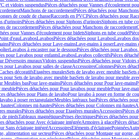
C et vidoirs suspendus
Pièces détachées pour Vannes d'écoulement pou
ccordement
Manchons de raccordement
Pièces détachées pour Manchons
longes de coude de chasse
Raccords en PVC
Pièces détachées pour Ra
s d'urinoirs
Pièces détachées pour Siphons d'urinoirs
Siphons en tube c
ns de raccordement
Pièces détachées pour Manchons de raccordement
C
chées pour Vannes d'écoulement pour bidets
Siphons en tube coudé
Pièc
Point d'eau
Lavabos
Lavabos
Pièces détachées pour Lavabos
Lavabos dou
ains
Pièces détachées pour Lave-mains
Lave-mains à poser
Lave-mains 
oîter
Lavabos à encastrer par le dessous
Pièces détachées pour Lavabos à
ées pour Lavabos pour enfants
Lavabos
Lavabos collectifs
Pièces détaché
our Déversoirs muraux
Vidoirs suspendus
Pièces détachées pour Vidoirs
es pour Lavabos pour salles de classe
Accessoires
Colonnes
Pièces détac
Caches décoratifs
Etagères murales
Sets de lavabo avec meuble bas
Sets 
es pour Sets de lavabo avec meuble bas
Sets de lavabo pour meuble ave
ur Meubles bas
Pour lave-mains
Pièces détachées pour Pour lave-mains
P
r meuble
Pièces détachées pour Pour lavabos pour meuble
Pour lave-mai
ces détachées pour Plans de lavabo
Pour lavabo à poser en forme de cou
lavabo à poser rectangulaire
Meubles latéraux bas
Pièces détachées pour
 hautes
Colonnes mi-hautes
Pièces détachées pour Colonnes mi-hautes
A
res murales
Pièces détachées pour Etagères murales
Accessoires
Pièces d
x de pieds
Tableaux magnétiques
Prises électriques
Pièces détachées pour 
es détachées pour Avec éclairage intégrée
Armoires à glace
Pièces détac
ur Sans éclairage intégré
Accessoires
Eléments d'éclairage
Poignées
Autr
e, alimentation sur secteur
Pièces détachées pour Montage sur gorge, al
gorge, alimentation par générateur
Pièces détachées pour Montage sur g