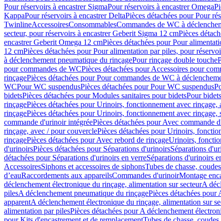
Pour réservoirs à encastrer Sigma
Pour réservoirs à encastrer Omega
Pi
Kappa
Pour réservoirs à encastrer Delta
Pièces détachées pour Pour rés
Twinline
Accessoires
Consommables
Commandes de WC à déclenchemen
secteur, pour réservoirs à encastrer Geberit Sigma 12 cm
Pièces détach
encastrer Geberit Omega 12 cm
Pièces détachées pour Pour alimentati
12 cm
Pièces détachées pour Pour alimentation par piles, pour réservo
à déclenchement pneumatique du rinçage
Pour rinçage double touche
P
pour commandes de WC
Pièces détachées pour Accessoires pour c
rinçage
Pièces détachées pour Pour commandes de WC à déclenchemen
WC
Pour WC suspendus
Pièces détachées pour Pour WC suspendus
P
bidets
Pièces détachées pour Modules sanitaires pour bidets
Pour bidets
rinçage
Pièces détachées pour Urinoirs, fonctionnement avec rinçage, 
rinçage
Pièces détachées pour Urinoirs, fonctionnement avec rinçage, 
commande d'urinoir intégrée
Pièces détachées pour Avec commande d'u
rinçage, avec / pour couvercle
Pièces détachées pour Urinoirs, fonctio
rinçage
Pièces détachées pour Avec rebord de rinçage
Urinoirs, foncti
d'urinoirs
Pièces détachées pour Séparations d'urinoirs
Séparations d'ur
détachées pour Séparations d'urinoirs en verre
Séparations d'urinoirs e
Accessoires
Siphons et accessoires de siphons
Tubes de chasse, coudes
d’eau
Raccordements aux appareils
Commandes d'urinoir
Montage enca
déclenchement électronique du rinçage, alimentation sur secteur
A décl
piles
A déclenchement pneumatique du rinçage
Pièces détachées pour
apparent
A déclenchement électronique du rinçage, alimentation sur se
alimentation par piles
Pièces détachées pour A déclenchement électroni
pour Kits d'encastrement et de remplacement
Tubes de chasse, coudes 