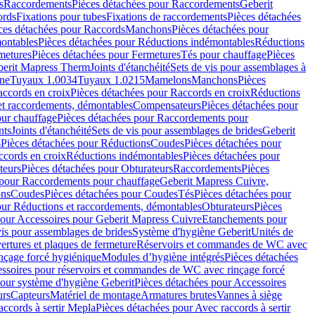
s
Raccordements
Pièces détachées pour Raccordements
Geberit
ords
Fixations pour tubes
Fixations de raccordements
Pièces détachées
ces détachées pour Raccords
Manchons
Pièces détachées pour
ontables
Pièces détachées pour Réductions indémontables
Réductions
metures
Pièces détachées pour Fermetures
Tés pour chauffage
Pièces
berit Mapress Therm
Joints d'étanchéité
Sets de vis pour assemblages à
one
Tuyaux 1.0034
Tuyaux 1.0215
Mamelons
Manchons
Pièces
ccords en croix
Pièces détachées pour Raccords en croix
Réductions
et raccordements, démontables
Compensateurs
Pièces détachées pour
ur chauffage
Pièces détachées pour Raccordements pour
nts
Joints d'étanchéité
Sets de vis pour assemblages de brides
Geberit
s
Pièces détachées pour Réductions
Coudes
Pièces détachées pour
ccords en croix
Réductions indémontables
Pièces détachées pour
teurs
Pièces détachées pour Obturateurs
Raccordements
Pièces
 pour Raccordements pour chauffage
Geberit Mapress Cuivre,
ons
Coudes
Pièces détachées pour Coudes
Tés
Pièces détachées pour
our Réductions et raccordements, démontables
Obturateurs
Pièces
pour Accessoires pour Geberit Mapress Cuivre
Etanchements pour
vis pour assemblages de brides
Système d'hygiène Geberit
Unités de
rtures et plaques de fermeture
Réservoirs et commandes de WC avec
inçage forcé hygiénique
Modules d’hygiène intégrés
Pièces détachées
essoires pour réservoirs et commandes de WC avec rinçage forcé
our système d'hygiène Geberit
Pièces détachées pour Accessoires
urs
Capteurs
Matériel de montage
Armatures brutes
Vannes à siège
accords à sertir Mepla
Pièces détachées pour Avec raccords à sertir