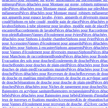
mitigeurs
Pièces détachées pour Montage sur gorge, robinets mitigeurs
piles
Pièces détachées pour Montage mural, alimentation par piles
Mont
mélangeurs
Pièces détachées pour Montage mural, robinets mélangeur
aux appareils pour espace lavabo, éviers, appareils et déversoirs mura
coudé
Siphons en tube coudé, modèle gain de place
Pièces détachées p
lavabos
Siphons à tube plongeur pour lavabos, modèle gain de place
P
encastrer
Raccordements de lavabo
Pièces détachées pour Raccordeme
trop-plein
Rallonges
Vannes d'écoulement pour éviers
Pièces détachées
détachées pour Siphons à double chambre
Siphons pour évier
Pièces d
pour Accessoires
Vannes d'écoulement pour appareils
Pièces détachées
détachées pour Siphons à encastrer
Siphons apparents
Pièces détachée
pour Vannes d'écoulement pour déversoirs muraux
Siphons
Pièces dét
pour Manchons de raccordement
Bondes
Pièces détachées pour Bonde
Evacuation des sols pour douches
Ecoulements de douche
Pièces déta
douche
Bondes pour douches de plain-pied
Pièces détachées pour Bon
douches de plain-pied
Evacuations murales
Pièces détachées pour Eva
douche
Pièces détachées pour Receveurs de douche
Receveurs de douch
de douche en matériau minéral
Receveurs de douche en acrylique sanit
de douche
Séparations de douche pour douche de plain-pied
Pièces dé
douches
Pièces détachées pour Niches de rangement pour douches
Nic
Baignoires en acrylique sanitaire
Baignoires rectangulaires
Pièces déta
bébés
Pièces détachées pour Baignoires pour bébés
Eléments d'installa
jeux de traverses et fixations murales
Accessoires
Kits de réparation
Aut
pour Vannes d'écoulement pour receveurs de douche, d52
Avec cache