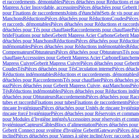
et raccordements, démontables
Pièces détachées pour Réductions et r
Mapress Acier Inoxydable, accessoires
Pièces détachées pour Geberit 
pour Fixations de raccordements
Joints d'étanchéité
Sets de vis pour a
Manchons
Réductions
Pièces détachées pour Réductions
Coudes
Pièces
et raccords, démontables
Pièces détachées pour Réductions et raccord
détachées pour Tés pour chauffage
Raccordements pour chauffage
Piè
bride
Fixations pour tubes
Geberit Mapress Acier Carbone
Geberit Map
détachées pour Manchons
Réductions
Pièces détachées pour Réductio
indémontables
Pièces détachées pour Réductions indémontables
Réduct
Compensateurs
Obturateurs
Pièces détachées pour Obturateurs
Tés pou
chauffage
Accessoires pour Geberit Mapress Acier Carbone
Etanchemen
Mapress Cuivre
Geberit Mapress Cuivre
Pièces détachées pour Geberi
Coudes
Tés
Pièces détachées pour Tés
Circulation interne
Pièces détach
Réductions indémontables
Réductions et raccordements, démontables
détachées pour Raccordements
Tés pour chauffage
Pièces détachées p
gaz
Pièces détachées pour Geberit Mapress Cuivre, gaz
Manchons
Pièc
Tés
Réductions indémontables
Pièces détachées pour Réductions indé
détachées pour Obturateurs
Raccordements
Pièces détachées pour Rac
tubes et raccords
Fixations pour tubes
Fixations de raccordements
Pièce
rinçage hygiéniques
Pièces détachées pour Unités de rinçage hygiéniq
rinçage forcé hygiénique
Pièces détachées pour Réservoirs et comman
pour Modules d’hygiène intégrés
Accessoires pour réservoirs et com
hygiénique
Capteurs
Câbles
Blocs d’alimentation
Pièces détachées pour
Geberit Connect pour système d'hygiène Geberit
Gateways
Pièces dét
incliné
Pièces détachées pour Vannes à siège incliné
Avec raccords à se