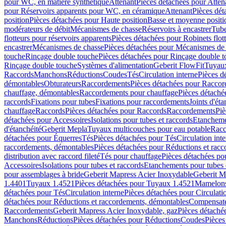
pour WC, en matière synthétique
Attenant
Pièces détachées pour Atten
pour Réservoirs apparents pour WC, en céramique
Attenant
Pièces dét
position
Pièces détachées pour Haute position
Basse et moyenne positi
modérateurs de débit
Mécanismes de chasse
Réservoirs à encastrer
Tube
flotteurs pour réservoirs apparents
Pièces détachées pour Robinets flott
encastrer
Mécanismes de chasse
Pièces détachées pour Mécanismes de
touche
Rinçage double touche
Pièces détachées pour Rinçage double 
Rinçage double touche
Systèmes d'alimentation
Geberit FlowFit
Tuyaux
Raccords
Manchons
Réductions
Coudes
Tés
Circulation interne
Pièces d
démontables
Obturateurs
Raccordements
Pièces détachées pour Racco
chauffage, démontables
Raccordements pour chauffage
Pièces détaché
raccords
Fixations pour tubes
Fixations pour raccordements
Joints d'éta
chauffage
Raccords
Pièces détachées pour Raccords
Raccordements
Piè
détachées pour Accessoires
Isolations pour tubes et raccords
Etanchemen
d'étanchéité
Geberit Mepla
Tuyaux multicouches pour eau potable
Racc
détachées pour Équerres
Tés
Pièces détachées pour Tés
Circulation int
raccordements, démontables
Pièces détachées pour Réductions et rac
distribution avec raccord fileté
Tés pour chauffage
Pièces détachées po
Accessoires
Isolations pour tubes et raccords
Etanchements pour tubes 
pour assemblages à bride
Geberit Mapress Acier Inoxydable
Geberit M
1.4401
Tuyaux 1.4521
Pièces détachées pour Tuyaux 1.4521
Mamelon
détachées pour Tés
Circulation interne
Pièces détachées pour Circulati
détachées pour Réductions et raccordements, démontables
Compensat
Raccordements
Geberit Mapress Acier Inoxydable, gaz
Pièces détaché
Manchons
Réductions
Pièces détachées pour Réductions
Coudes
Pièces