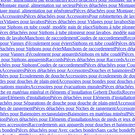
Montage mural, alimentation sur secteur
Pièces détachées pour Montage 
age mural, alimentation par générateur
Pièces détachées pour Montage m
s
Accessoires
Pièces détachées pour Accessoires
Pour robinetteries de la
ux
Vidages pour lavabos
Pièces détachées pour Vidages pour lavabos
Sip
our Siphons en tube coudé, modèle gain de place
Siphons à tube plonge
ièces détachées pour Siphons à tube plongeur pour lavabos, modèle gai
nts de lavabo
Manchons de raccordement
Coudes de raccordement
Reco
 pour Vannes d'écoulement pour éviers
Siphons en tube coudé
Pièces dé
étachées pour Siphons pour évier
Manchons de raccordement
Pièces dét
 pour Vannes d'écoulement pour appareils
Siphons en tube coudé
Pièces
s pour Siphons apparents
Raccords
Pièces détachées pour Raccords
Acces
achées pour Siphons
Coudes de raccordement
Pièces détachées pour Co
s
Accessoires
Pièces détachées pour Accessoires
Douches et baignoires
D
chées pour Ecoulements de douche
Accessoires pour écoulements de do
des pour douches de plain-pied
Accessoires pour bondes pour douches d
cuations murales
Accessoires pour évacuations murales
Pièces détachées
e en matériau minéral et éléments d’installation Geberit Duofix
Receve
aire
Eléments d'installation
Pièces détachées pour Eléments d'installatio
tachées pour Séparations de douche pour douche de plain-pied
Accessoi
hes de rangement
Pièces détachées pour Niches de rangement
Accessoir
chées pour Baignoires rectangulaires
Baignoires en matériau minéral
Pièc
tion
Pièces détachées pour Eléments d'installation
Jeux de pieds et jeux d
res accessoires
Raccordements aux appareils pour douches et baignoire
s bondes
Pièces détachées pour Avec caches bondes
Sans cache bonde
Pi