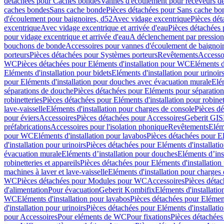
détachées pour Caches bondes
Vannes d'écoulement pour receveurs d
caches bondes
Sans cache bonde
Pièces détachées pour Sans cache bo
d'écoulement pour baignoires, d52
Avec vidage excentrique
Pièces dét
excentrique
Avec vidage excentrique et arrivée d'eau
Pièces détachées 
pour vidage excentrique et arrivée d'eau
A déclenchement par pressio
bouchons de bonde
Accessoires pour vannes d'écoulement de baignoi
porteurs
Pièces détachées pour Systèmes porteurs
Revêtements
Accesso
WC
Pièces détachées pour Eléments d'installation pour WC
Eléments d
Eléments d'installation pour bidets
Eléments d'installation pour urinoir
pour Eléments d'installation pour douches avec évacuation murale
Elé
séparations de douche
Pièces détachées pour Eléments pour séparatio
robinetteries
Pièces détachées pour Eléments d'installation pour robinet
lave-vaisselle
Eléments d'installation pour charges de console
Pièces dé
pour éviers
Accessoires
Pièces détachées pour Accessoires
Geberit GIS
préfabrications
Accessoires pour l'isolation phonique
Revêtements
Eléme
pour WC
Eléments d'installation pour lavabos
Pièces détachées pour El
d'installation pour urinoirs
Pièces détachées pour Eléments d'installatio
évacuation murale
Eléments d’installation pour douches
Eléments d’ins
robinetteries et appareils
Pièces détachées pour Eléments d'installation 
machines à laver et lave-vaisselle
Eléments d'installation pour charges
WC
Pièces détachées pour Modules pour WC
Accessoires
Pièces détac
d'alimentation
Pour évacuation
Geberit Kombifix
Eléments d'installatio
WC
Eléments d'installation pour lavabos
Pièces détachées pour Elément
d'installation pour urinoirs
Pièces détachées pour Eléments d'installatio
pour Accessoires
Pour eléments de WC
Pour fixations
Pièces détachées