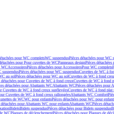
détachées pour WC complets
WC suspendus
Pièces détachées pour WC 
détachées pour Pour cuvettes de WC
Panneaux design
Pièces détachées
de WC
Accessoires
Pièces détachées pour Accessoires
Pour WC complets
 suspendus
Pièces détachées pour WC suspendus
Cuvettes de WC à fo
WC au sol
Pièces détachées pour WC au sol
Cuvettes de WC à fond creux
s détachées pour Cuvettes de WC à fond creux
Cuvettes de WC à fond p
ces détachées pour Abattants WC
Abattants WC
Pièces détachées pour 
ur Cuvettes de WC à fond creux surélevées
Cuvettes de WC à fond plat 
our Cuvettes de WC à fond creux rallongées
Abattants WC Comfort
Piè
Lunettes de WC
WC pour enfants
Pièces détachées pour WC pour enfant
 détachées pour Abattants WC pour enfants
Abattants WC
Pièces détac
ixation
Bidets
Bidets suspendus
Pièces détachées pour Bidets suspendus
B
 de WC
Plaques de déclenchement
Pièces détachées pour Plaques de dé