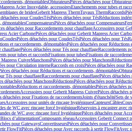
accordements, démontables
Obturateurs
Pièces détachées pour Obturateur
Mapress Acier Inoxydable, accessoires
Etanchements pour tubes et racc
ssemblages de brides
Geberit Mapress Therm
Tuyaux Therm
Raccords
Piè
 détachées pour Coudes
Tés
Pièces détachées pour Tés
Réductions indém
s, démontables
Compensateurs
Pièces détachées pour Compensateurs
Fer
ces détachées pour Raccordements pour chauffage
Accessoires pour Ge
ress Acier Carbone
Pièces détachées pour Geberit Mapress Acier Carb
ns
Coudes
Pièces détachées pour Coudes
Tés
Pièces détachées pour Tés
Ra
ions et raccordements, démontables
Pièces détachées pour Réductions 
r chauffage
Pièces détachées pour Tés pour chauffage
Raccordements po
ts pour tubes et raccords
Fixations pour tubes
Fixations de raccordeme
t Mapress Cuivre
Manchons
Pièces détachées pour Manchons
Réduction
ées pour Circulation interne
Raccords en croix
Pièces détachées pour Ra
Pièces détachées pour Réductions et raccordements, démontables
Obtura
our Tés pour chauffage
Raccordements pour chauffage
Pièces détachées
es détachées pour Manchons
Réductions
Pièces détachées pour Réducti
montables
Réductions et raccordements, démontables
Pièces détachées p
cordements
Accessoires pour Geberit Mapress Cuivre
Pièces détachées 
s détachées pour Fixations de raccordements
Joints d'étanchéité
Sets de 
ues
Accessoires pour unités de rinçage hygiéniques
Capteurs
Câbles
Couve
des de WC avec rinçage forcé hygiénique
Réservoirs à encastrer avec r
mandes de WC avec rinçage forcé hygiénique
Pièces détachées pour Acc
 Blocs d’alimentation
Composants réseau
Accessoires Geberit Connect p
achées pour Gateways
Convertisseurs
Pièces détachées pour Convertisse
rtir FlowFit
Pièces détachées pour Avec raccords à sertir FlowFit
Avec r