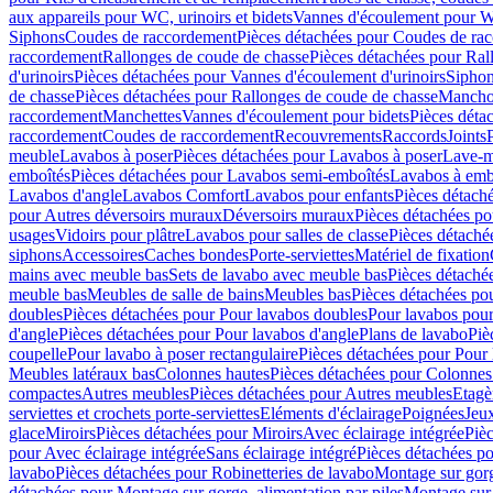
aux appareils pour WC, urinoirs et bidets
Vannes d'écoulement pour W
Siphons
Coudes de raccordement
Pièces détachées pour Coudes de ra
raccordement
Rallonges de coude de chasse
Pièces détachées pour Ral
d'urinoirs
Pièces détachées pour Vannes d'écoulement d'urinoirs
Siphon
de chasse
Pièces détachées pour Rallonges de coude de chasse
Mancho
raccordement
Manchettes
Vannes d'écoulement pour bidets
Pièces déta
raccordement
Coudes de raccordement
Recouvrements
Raccords
Joints
meuble
Lavabos à poser
Pièces détachées pour Lavabos à poser
Lave-m
emboîtés
Pièces détachées pour Lavabos semi-emboîtés
Lavabos à emb
Lavabos d'angle
Lavabos Comfort
Lavabos pour enfants
Pièces détach
pour Autres déversoirs muraux
Déversoirs muraux
Pièces détachées p
usages
Vidoirs pour plâtre
Lavabos pour salles de classe
Pièces détaché
siphons
Accessoires
Caches bondes
Porte-serviettes
Matériel de fixation
mains avec meuble bas
Sets de lavabo avec meuble bas
Pièces détaché
meuble bas
Meubles de salle de bains
Meubles bas
Pièces détachées po
doubles
Pièces détachées pour Pour lavabos doubles
Pour lavabos pou
d'angle
Pièces détachées pour Pour lavabos d'angle
Plans de lavabo
Piè
coupelle
Pour lavabo à poser rectangulaire
Pièces détachées pour Pour 
Meubles latéraux bas
Colonnes hautes
Pièces détachées pour Colonnes
compactes
Autres meubles
Pièces détachées pour Autres meubles
Etagè
serviettes et crochets porte-serviettes
Eléments d'éclairage
Poignées
Jeu
glace
Miroirs
Pièces détachées pour Miroirs
Avec éclairage intégrée
Pièc
pour Avec éclairage intégrée
Sans éclairage intégré
Pièces détachées po
lavabo
Pièces détachées pour Robinetteries de lavabo
Montage sur gorg
détachées pour Montage sur gorge, alimentation par piles
Montage sur 