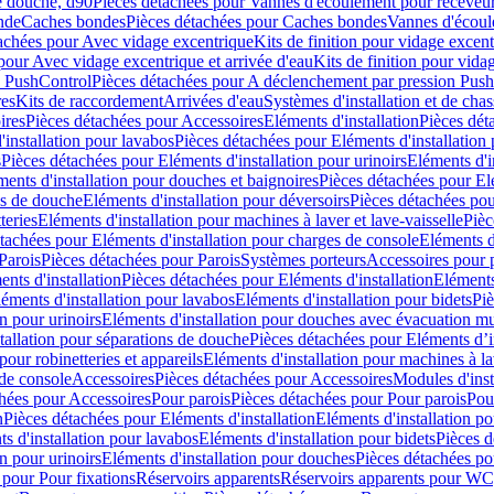
e douche, d90
Pièces détachées pour Vannes d'écoulement pour receveu
nde
Caches bondes
Pièces détachées pour Caches bondes
Vannes d'écoul
achées pour Avec vidage excentrique
Kits de finition pour vidage excen
pour Avec vidage excentrique et arrivée d'eau
Kits de finition pour vida
n PushControl
Pièces détachées pour A déclenchement par pression Pus
res
Kits de raccordement
Arrivées d'eau
Systèmes d'installation et de chas
ires
Pièces détachées pour Accessoires
Eléments d'installation
Pièces dét
'installation pour lavabos
Pièces détachées pour Eléments d'installation
s
Pièces détachées pour Eléments d'installation pour urinoirs
Eléments d'i
ments d'installation pour douches et baignoires
Pièces détachées pour Elé
ns de douche
Eléments d'installation pour déversoirs
Pièces détachées pou
teries
Eléments d'installation pour machines à laver et lave-vaisselle
Pièc
tachées pour Eléments d'installation pour charges de console
Eléments d'
Parois
Pièces détachées pour Parois
Systèmes porteurs
Accessoires pour p
nts d'installation
Pièces détachées pour Eléments d'installation
Eléments
éments d'installation pour lavabos
Eléments d'installation pour bidets
Piè
n pour urinoirs
Eléments d'installation pour douches avec évacuation m
tallation pour séparations de douche
Pièces détachées pour Eléments d’i
pour robinetteries et appareils
Eléments d'installation pour machines à lav
 de console
Accessoires
Pièces détachées pour Accessoires
Modules d'inst
hées pour Accessoires
Pour parois
Pièces détachées pour Pour parois
Pou
n
Pièces détachées pour Eléments d'installation
Eléments d'installation 
s d'installation pour lavabos
Eléments d'installation pour bidets
Pièces d
n pour urinoirs
Eléments d'installation pour douches
Pièces détachées po
 pour Pour fixations
Réservoirs apparents
Réservoirs apparents pour WC,