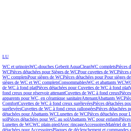
LU
WC et urinoirs
WC-douches Geberit AquaClean
WC complets
Pièces 
WC
Pièces détachées pour Sièges de WC
Pour cuvettes de WC
Pièces 
WC complets
Pour sièges de WC
Pièces détachées pour Pour sièges 
sièges de WC et WC complets
Consommables
WC et abattants WC
WC
de WC à fond plat
Pièces détachées pour Cuvettes de WC à fond plat
fond creux pour réservoir attenant
Cuvettes de WC à fond creux
Pièce
apparents pour WC, en céramique sanitaire
Attenant
Abattants WC
Piè
Comfort
Cuvettes de WC à fond creux surélevées
Pièces détachées po
surélevées
Cuvettes de WC à fond creux rallongées
Pièces détachées p
détachées pour Abattants WC
Lunettes de WC
Pièces détachées pour 
sol
Pièces détachées pour WC au sol
Abattants WC pour enfants
Pièces
Lunettes de WC
WC plain-pied
Avec rinçage
Accessoires
Matériel de f
détachées pour Accessoires
Plaques de déclenchement et commandes