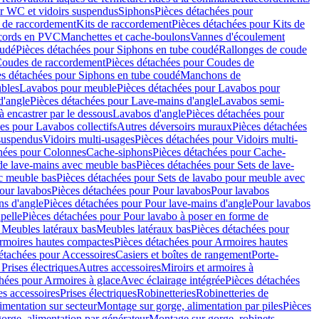
r WC et vidoirs suspendus
Siphons
Pièces détachées pour
 de raccordement
Kits de raccordement
Pièces détachées pour Kits de
ccords en PVC
Manchettes et cache-boulons
Vannes d'écoulement
oudé
Pièces détachées pour Siphons en tube coudé
Rallonges de coude
oudes de raccordement
Pièces détachées pour Coudes de
es détachées pour Siphons en tube coudé
Manchons de
bles
Lavabos pour meuble
Pièces détachées pour Lavabos pour
d'angle
Pièces détachées pour Lave-mains d'angle
Lavabos semi-
 encastrer par le dessous
Lavabos d'angle
Pièces détachées pour
es pour Lavabos collectifs
Autres déversoirs muraux
Pièces détachées
 suspendus
Vidoirs multi-usages
Pièces détachées pour Vidoirs multi-
hées pour Colonnes
Cache-siphons
Pièces détachées pour Cache-
de lave-mains avec meuble bas
Pièces détachées pour Sets de lave-
c meuble bas
Pièces détachées pour Sets de lavabo pour meuble avec
our lavabos
Pièces détachées pour Pour lavabos
Pour lavabos
ns d'angle
Pièces détachées pour Pour lave-mains d'angle
Pour lavabos
pelle
Pièces détachées pour Pour lavabo à poser en forme de
 Meubles latéraux bas
Meubles latéraux bas
Pièces détachées pour
rmoires hautes compactes
Pièces détachées pour Armoires hautes
étachées pour Accessoires
Casiers et boîtes de rangement
Porte-
Prises électriques
Autres accessoires
Miroirs et armoires à
hées pour Armoires à glace
Avec éclairage intégrée
Pièces détachées
es accessoires
Prises électriques
Robinetteries
Robinetteries de
imentation sur secteur
Montage sur gorge, alimentation par piles
Pièces
orge, alimentation par générateur
Montage sur gorge, robinets