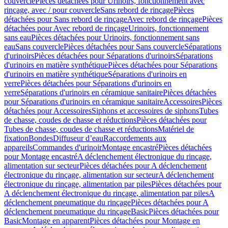
couvercle
Pièces détachées pour Urinoirs, fonctionnement avec
rinçage, avec / pour couvercle
Sans rebord de rinçage
Pièces
détachées pour Sans rebord de rinçage
Avec rebord de rinçage
Pièces
détachées pour Avec rebord de rinçage
Urinoirs, fonctionnement
sans eau
Pièces détachées pour Urinoirs, fonctionnement sans
eau
Sans couvercle
Pièces détachées pour Sans couvercle
Séparations
d'urinoirs
Pièces détachées pour Séparations d'urinoirs
Séparations
d'urinoirs en matière synthétique
Pièces détachées pour Séparations
d'urinoirs en matière synthétique
Séparations d'urinoirs en
verre
Pièces détachées pour Séparations d'urinoirs en
verre
Séparations d'urinoirs en céramique sanitaire
Pièces détachées
pour Séparations d'urinoirs en céramique sanitaire
Accessoires
Pièces
détachées pour Accessoires
Siphons et accessoires de siphons
Tubes
de chasse, coudes de chasse et réductions
Pièces détachées pour
Tubes de chasse, coudes de chasse et réductions
Matériel de
fixation
Bondes
Diffuseur d’eau
Raccordements aux
appareils
Commandes d'urinoir
Montage encastré
Pièces détachées
pour Montage encastré
A déclenchement électronique du rinçage,
alimentation sur secteur
Pièces détachées pour A déclenchement
électronique du rinçage, alimentation sur secteur
A déclenchement
électronique du rinçage, alimentation par piles
Pièces détachées pour
A déclenchement électronique du rinçage, alimentation par piles
A
déclenchement pneumatique du rinçage
Pièces détachées pour A
déclenchement pneumatique du rinçage
Basic
Pièces détachées pour
Basic
Montage en apparent
Pièces détachées pour Montage en