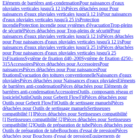
Eléments de barrières anti-condensation
Pour naissances d'eaux
pluviales verticales jusqu'à 12 l/s
Pièces détachées pour Pour
naissances d'eaux pluviales verticales jusqu'à 12 l/s
Pour naissances
d'eaux pluviales verticales jusqu'à 25 l/s
Protection
incendie
Protection incendie pour systèmes d'évacuation
Trop-pleins
de sécurité
Pièces détachées pour Trop-pleins de sécurité
Pour
naissances d'eaux pluviales verticales jusqu'à 12 l/s
Pièces détachées
pour Pour naissances d'eaux pluviales verticales jusqu'à 12 l/s
Pour
naissances d'eaux pluviales verticales jusqu'à 25 l/s
Pièces détachées
pour Pour naissances d'eaux pluviales verticales jusqu'à 25
l/s
Fixations
Système de fixation d40–200
Système de fixation d250–
315
Accessoires
Pièces détachées pour Accessoires
Pour
naissances
Pièces détachées pour Pour naissances
Pour
fixations
Evacuation des toitures conventionnelle
Naissances d'eaux
pluviales
Pièces détachées pour Naissances d'eaux pluviales
Eléments
de barrières anti-condensation
Pièces détachées pour Eléments de
barrières anti-condensation
Accessoires
Outils, composants réseau et
logiciels
Outils
Outils pour Geberit FlowFit
Pièces détachées pour
Outils pour Geberit FlowFit
Outils de sertissage manuels
Pièces
détachées pour Outils de sertissage manuels
Sertisseuses
compatibilité [1]
Pièces détachées pour Sertisseuses compatibilité
[1]
Sertisseuses compatibilité [2]
Pièces détachées pour Sertisseuses
compatibilité [2]
Outils de préparation de tube
Pièces détachées pour
Outils de préparation de tube
Bouchons d'essai de pression
Pièces
détachées pour Bouchons d'essai de pression
Equipements de