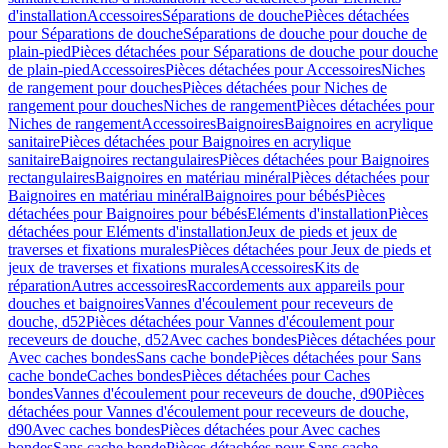
d'installation
Accessoires
Séparations de douche
Pièces détachées
pour Séparations de douche
Séparations de douche pour douche de
plain-pied
Pièces détachées pour Séparations de douche pour douche
de plain-pied
Accessoires
Pièces détachées pour Accessoires
Niches
de rangement pour douches
Pièces détachées pour Niches de
rangement pour douches
Niches de rangement
Pièces détachées pour
Niches de rangement
Accessoires
Baignoires
Baignoires en acrylique
sanitaire
Pièces détachées pour Baignoires en acrylique
sanitaire
Baignoires rectangulaires
Pièces détachées pour Baignoires
rectangulaires
Baignoires en matériau minéral
Pièces détachées pour
Baignoires en matériau minéral
Baignoires pour bébés
Pièces
détachées pour Baignoires pour bébés
Eléments d'installation
Pièces
détachées pour Eléments d'installation
Jeux de pieds et jeux de
traverses et fixations murales
Pièces détachées pour Jeux de pieds et
jeux de traverses et fixations murales
Accessoires
Kits de
réparation
Autres accessoires
Raccordements aux appareils pour
douches et baignoires
Vannes d'écoulement pour receveurs de
douche, d52
Pièces détachées pour Vannes d'écoulement pour
receveurs de douche, d52
Avec caches bondes
Pièces détachées pour
Avec caches bondes
Sans cache bonde
Pièces détachées pour Sans
cache bonde
Caches bondes
Pièces détachées pour Caches
bondes
Vannes d'écoulement pour receveurs de douche, d90
Pièces
détachées pour Vannes d'écoulement pour receveurs de douche,
d90
Avec caches bondes
Pièces détachées pour Avec caches
bondes
Sans cache bonde
Pièces détachées pour Sans cache