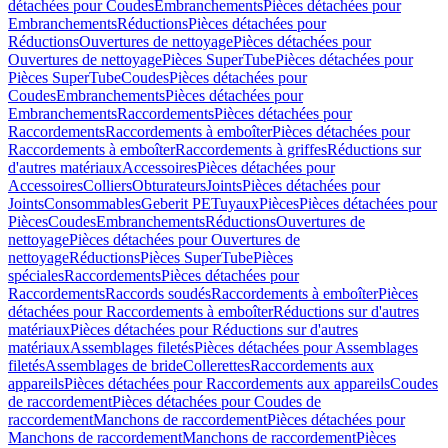
détachées pour Coudes
Embranchements
Pièces détachées pour
Embranchements
Réductions
Pièces détachées pour
Réductions
Ouvertures de nettoyage
Pièces détachées pour
Ouvertures de nettoyage
Pièces SuperTube
Pièces détachées pour
Pièces SuperTube
Coudes
Pièces détachées pour
Coudes
Embranchements
Pièces détachées pour
Embranchements
Raccordements
Pièces détachées pour
Raccordements
Raccordements à emboîter
Pièces détachées pour
Raccordements à emboîter
Raccordements à griffes
Réductions sur
d'autres matériaux
Accessoires
Pièces détachées pour
Accessoires
Colliers
Obturateurs
Joints
Pièces détachées pour
Joints
Consommables
Geberit PE
Tuyaux
Pièces
Pièces détachées pour
Pièces
Coudes
Embranchements
Réductions
Ouvertures de
nettoyage
Pièces détachées pour Ouvertures de
nettoyage
Réductions
Pièces SuperTube
Pièces
spéciales
Raccordements
Pièces détachées pour
Raccordements
Raccords soudés
Raccordements à emboîter
Pièces
détachées pour Raccordements à emboîter
Réductions sur d'autres
matériaux
Pièces détachées pour Réductions sur d'autres
matériaux
Assemblages filetés
Pièces détachées pour Assemblages
filetés
Assemblages de bride
Collerettes
Raccordements aux
appareils
Pièces détachées pour Raccordements aux appareils
Coudes
de raccordement
Pièces détachées pour Coudes de
raccordement
Manchons de raccordement
Pièces détachées pour
Manchons de raccordement
Manchons de raccordement
Pièces