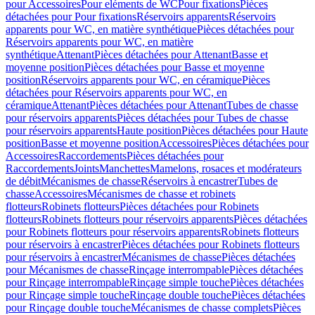
pour Accessoires
Pour eléments de WC
Pour fixations
Pièces
détachées pour Pour fixations
Réservoirs apparents
Réservoirs
apparents pour WC, en matière synthétique
Pièces détachées pour
Réservoirs apparents pour WC, en matière
synthétique
Attenant
Pièces détachées pour Attenant
Basse et
moyenne position
Pièces détachées pour Basse et moyenne
position
Réservoirs apparents pour WC, en céramique
Pièces
détachées pour Réservoirs apparents pour WC, en
céramique
Attenant
Pièces détachées pour Attenant
Tubes de chasse
pour réservoirs apparents
Pièces détachées pour Tubes de chasse
pour réservoirs apparents
Haute position
Pièces détachées pour Haute
position
Basse et moyenne position
Accessoires
Pièces détachées pour
Accessoires
Raccordements
Pièces détachées pour
Raccordements
Joints
Manchettes
Mamelons, rosaces et modérateurs
de débit
Mécanismes de chasse
Réservoirs à encastrer
Tubes de
chasse
Accessoires
Mécanismes de chasse et robinets
flotteurs
Robinets flotteurs
Pièces détachées pour Robinets
flotteurs
Robinets flotteurs pour réservoirs apparents
Pièces détachées
pour Robinets flotteurs pour réservoirs apparents
Robinets flotteurs
pour réservoirs à encastrer
Pièces détachées pour Robinets flotteurs
pour réservoirs à encastrer
Mécanismes de chasse
Pièces détachées
pour Mécanismes de chasse
Rinçage interrompable
Pièces détachées
pour Rinçage interrompable
Rinçage simple touche
Pièces détachées
pour Rinçage simple touche
Rinçage double touche
Pièces détachées
pour Rinçage double touche
Mécanismes de chasse complets
Pièces