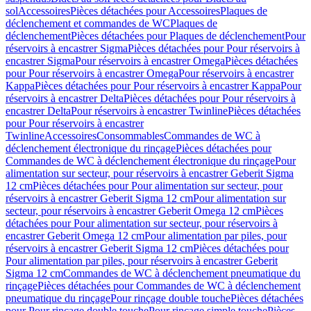
sol
Accessoires
Pièces détachées pour Accessoires
Plaques de
déclenchement et commandes de WC
Plaques de
déclenchement
Pièces détachées pour Plaques de déclenchement
Pour
réservoirs à encastrer Sigma
Pièces détachées pour Pour réservoirs à
encastrer Sigma
Pour réservoirs à encastrer Omega
Pièces détachées
pour Pour réservoirs à encastrer Omega
Pour réservoirs à encastrer
Kappa
Pièces détachées pour Pour réservoirs à encastrer Kappa
Pour
réservoirs à encastrer Delta
Pièces détachées pour Pour réservoirs à
encastrer Delta
Pour réservoirs à encastrer Twinline
Pièces détachées
pour Pour réservoirs à encastrer
Twinline
Accessoires
Consommables
Commandes de WC à
déclenchement électronique du rinçage
Pièces détachées pour
Commandes de WC à déclenchement électronique du rinçage
Pour
alimentation sur secteur, pour réservoirs à encastrer Geberit Sigma
12 cm
Pièces détachées pour Pour alimentation sur secteur, pour
réservoirs à encastrer Geberit Sigma 12 cm
Pour alimentation sur
secteur, pour réservoirs à encastrer Geberit Omega 12 cm
Pièces
détachées pour Pour alimentation sur secteur, pour réservoirs à
encastrer Geberit Omega 12 cm
Pour alimentation par piles, pour
réservoirs à encastrer Geberit Sigma 12 cm
Pièces détachées pour
Pour alimentation par piles, pour réservoirs à encastrer Geberit
Sigma 12 cm
Commandes de WC à déclenchement pneumatique du
rinçage
Pièces détachées pour Commandes de WC à déclenchement
pneumatique du rinçage
Pour rinçage double touche
Pièces détachées
pour Pour rinçage double touche
Pour rinçage simple touche
Pièces