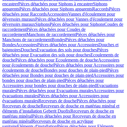
encastrer
Pièces détachées pour Siphons à encastrer
Siphons
apparents
Pièces détachées pour Siphons apparents
Raccords
Pièces
détachées pour Raccords
Accessoires
Vannes d'écoulement pour
déversoirs muraux
Pièces détachées pour Vannes d'écoulement pour
déversoirs muraux
Siphons
Pièces détachées pour Siphons
Coudes de
raccordement
Pièces détachées pour Coudes de
raccordement
Manchons de raccordement
Pièces détachées pour
Manchons de raccordement
Bondes
Pièces détachées pour
Bondes
Accessoires
Pièces détachées pour Accessoires
Douches et
baignoires
Douches
Evacuation des sols pour douches
Pièces
détachées pour Evacuation des sols pour douches
Ecoulements de
douche
Pièces détachées pour Ecoulements de douche
Accessoires
pour écoulements de douche
Pièces détachées pour Accessoires pour
écoulements de douche
Bondes pour douches de plain-pied
Pièces
détachées pour Bondes pour douches de plain-pied
Accessoires pour
bondes pour douches de plain-pied
Pièces détachées pour
Accessoires pour bondes pour douches de plain-pied
Evacuations
murales
Pièces détachées pour Evacuations murales
Accessoires pour
évacuations murales
Pièces détachées pour Accessoires pour
évacuations murales
Receveurs de douche
Pièces détachées pour
Receveurs de douche
Receveurs de douche en matériau minéral et
éléments d’installation Geberit Duofix
Receveurs de douche en
matériau minéral
Pièces détachées pour Receveurs de douche en
matériau minéral
Receveurs de douche en acrylique
sanitaire
Eléments d'installation
Pièces détachées pour Eléments