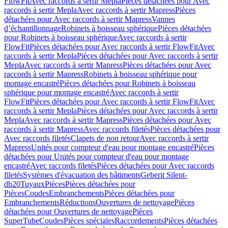
FlowFit
Avec raccords à sertir Mepla
Pièces détachées pour Avec
raccords à sertir Mepla
Avec raccords à sertir Mapress
Pièces
détachées pour Avec raccords à sertir Mapress
Vannes
d’échantillonnage
Robinets à boisseau sphérique
Pièces détachées
pour Robinets à boisseau sphérique
Avec raccords à sertir
FlowFit
Pièces détachées pour Avec raccords à sertir FlowFit
Avec
raccords à sertir Mepla
Pièces détachées pour Avec raccords à sertir
Mepla
Avec raccords à sertir Mapress
Pièces détachées pour Avec
raccords à sertir Mapress
Robinets à boisseau sphérique pour
montage encastré
Pièces détachées pour Robinets à boisseau
sphérique pour montage encastré
Avec raccords à sertir
FlowFit
Pièces détachées pour Avec raccords à sertir FlowFit
Avec
raccords à sertir Mepla
Pièces détachées pour Avec raccords à sertir
Mepla
Avec raccords à sertir Mapress
Pièces détachées pour Avec
raccords à sertir Mapress
Avec raccords filetés
Pièces détachées pour
Avec raccords filetés
Clapets de non retour
Avec raccords à sertir
Mapress
Unités pour compteur d'eau pour montage encastré
Pièces
détachées pour Unités pour compteur d'eau pour montage
encastré
Avec raccords filetés
Pièces détachées pour Avec raccords
filetés
Systèmes d'évacuation des bâtiments
Geberit Silent-
db20
Tuyaux
Pièces
Pièces détachées pour
Pièces
Coudes
Embranchements
Pièces détachées pour
Embranchements
Réductions
Ouvertures de nettoyage
Pièces
détachées pour Ouvertures de nettoyage
Pièces
SuperTube
Coudes
Pièces spéciales
Raccordements
Pièces détachées