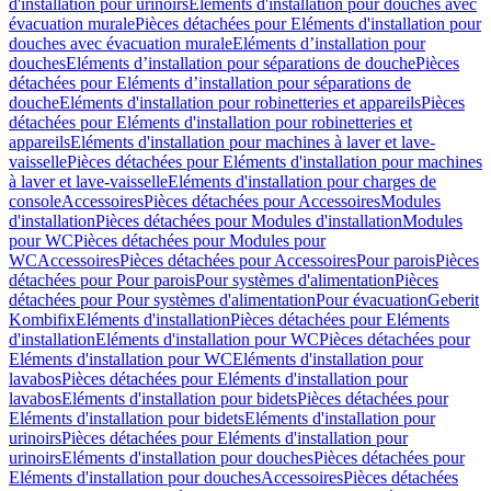
d'installation pour urinoirs
Eléments d'installation pour douches avec
évacuation murale
Pièces détachées pour Eléments d'installation pour
douches avec évacuation murale
Eléments d’installation pour
douches
Eléments d’installation pour séparations de douche
Pièces
détachées pour Eléments d’installation pour séparations de
douche
Eléments d'installation pour robinetteries et appareils
Pièces
détachées pour Eléments d'installation pour robinetteries et
appareils
Eléments d'installation pour machines à laver et lave-
vaisselle
Pièces détachées pour Eléments d'installation pour machines
à laver et lave-vaisselle
Eléments d'installation pour charges de
console
Accessoires
Pièces détachées pour Accessoires
Modules
d'installation
Pièces détachées pour Modules d'installation
Modules
pour WC
Pièces détachées pour Modules pour
WC
Accessoires
Pièces détachées pour Accessoires
Pour parois
Pièces
détachées pour Pour parois
Pour systèmes d'alimentation
Pièces
détachées pour Pour systèmes d'alimentation
Pour évacuation
Geberit
Kombifix
Eléments d'installation
Pièces détachées pour Eléments
d'installation
Eléments d'installation pour WC
Pièces détachées pour
Eléments d'installation pour WC
Eléments d'installation pour
lavabos
Pièces détachées pour Eléments d'installation pour
lavabos
Eléments d'installation pour bidets
Pièces détachées pour
Eléments d'installation pour bidets
Eléments d'installation pour
urinoirs
Pièces détachées pour Eléments d'installation pour
urinoirs
Eléments d'installation pour douches
Pièces détachées pour
Eléments d'installation pour douches
Accessoires
Pièces détachées