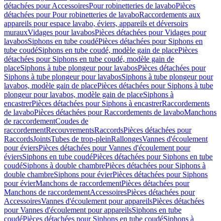
détachées pour Accessoires
Pour robinetteries de lavabo
Pièces
détachées pour Pour robinetteries de lavabo
Raccordements aux
appareils pour espace lavabo, éviers, appareils et déversoirs
muraux
Vidages pour lavabos
Pièces détachées pour Vidages pour
lavabos
Siphons en tube coudé
Pièces détachées pour Siphons en
tube coudé
Siphons en tube coudé, modèle gain de place
Pièces
détachées pour Siphons en tube coudé, modèle gain de
place
Siphons à tube plongeur pour lavabos
Pièces détachées pour
Siphons à tube plongeur pour lavabos
Siphons à tube plongeur pour
lavabos, modèle gain de place
Pièces détachées pour Siphons à tube
plongeur pour lavabos, modèle gain de place
Siphons à
encastrer
Pièces détachées pour Siphons à encastrer
Raccordements
de lavabo
Pièces détachées pour Raccordements de lavabo
Manchons
de raccordement
Coudes de
raccordement
Recouvrements
Raccords
Pièces détachées pour
Raccords
Joints
Tubes de trop-plein
Rallonges
Vannes d'écoulement
pour éviers
Pièces détachées pour Vannes d'écoulement pour
éviers
Siphons en tube coudé
Pièces détachées pour Siphons en tube
coudé
Siphons à double chambre
Pièces détachées pour Siphons à
double chambre
Siphons pour évier
Pièces détachées pour Siphons
pour évier
Manchons de raccordement
Pièces détachées pour
Manchons de raccordement
Accessoires
Pièces détachées pour
Accessoires
Vannes d'écoulement pour appareils
Pièces détachées
pour Vannes d'écoulement pour appareils
Siphons en tube
coudé
Pièces détachées pour Siphons en tube coudé
Siphons à