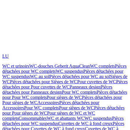
LU
WC et urinoirs
WC-douches Geberit AquaClean
WC complets
Pièces
détachées pour WC complets
WC suspendus
Pièces détachées pour
WC suspendus
WC au sol
Pièces détachées pour WC au sol
Sièges de
WC
Pièces détachées pour Sièges de WC
Pour cuvettes de WC
Pièces
détachées pour Pour cuvettes de WC
Panneaux design
Pièces
détachées pour Panneaux design
Pour WC complets
Pièces détachées
pour Pour WC complets
Pour sièges de WC
Pièces détachées pour
Pour sièges de WC
Accessoires
Pièces détachées pour
Accessoires
Pour WC complets
Pour sièges de WC
Pièces détachées
pour Pour sièges de WC
Pour sièges de WC et WC
complets
Consommables
WC et abattants WC
WC suspendus
Pièces
détachées pour WC suspendus
Cuvettes de WC à fond creux
Pièces
détachées pour Cuvettes de WC à fond creux
Cuvettes de WC à