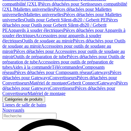
compatibilité [2XL]
Pièces détachées pour Sertisseuses compatibilité
[2XL]
Mallettes universelles
Pièces détachées pour Mallettes
universelles
Mallettes universelles
Pièces détachées pour Mallettes
universelles
Outils pour Geberit Silent-db20 / Geberit PE
Pièces
détachées pour Outils pour Geberit Silent-db20 / Geberit
PE
Appareils à souder électriques
Pièces détachées pour Appareils à
souder électriques
Accessoires pour appareils à souder
électriques
Outils de soudage au miroir
Pièces détachées pour Outils
de soudage au miroir
Accessoires pour outils de soudage au
miroir
Pièces détachées pour Accessoires pour outils de soudage au
miroir
Outils de préparation de tube
Pièces détachées pour Outils de
préparation de tube
Accessoires pour outils de préparation de
tubes
Aides à la commande
Télécommandes
Composants
réseau
Pièces détachées pour Composants réseau
Gateways
Pièces
détachées pour Gateways
Convertisseurs
Pièces détachées pour
Convertisseurs
Matériel de montage
Geberit Connect
Gateways
Pièces
détachées pour Gateways
Convertisseur
Pièces détachées pour
Convertisseur
Matériel de montage
Catégories de produits
Lignes de salle de bains
Nouveautés