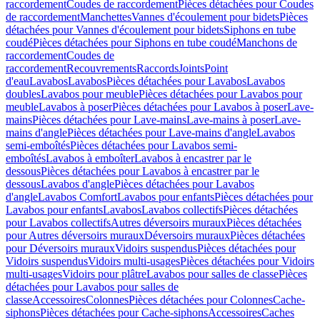
raccordement
Coudes de raccordement
Pièces détachées pour Coudes
de raccordement
Manchettes
Vannes d'écoulement pour bidets
Pièces
détachées pour Vannes d'écoulement pour bidets
Siphons en tube
coudé
Pièces détachées pour Siphons en tube coudé
Manchons de
raccordement
Coudes de
raccordement
Recouvrements
Raccords
Joints
Point
d'eau
Lavabos
Lavabos
Pièces détachées pour Lavabos
Lavabos
doubles
Lavabos pour meuble
Pièces détachées pour Lavabos pour
meuble
Lavabos à poser
Pièces détachées pour Lavabos à poser
Lave-
mains
Pièces détachées pour Lave-mains
Lave-mains à poser
Lave-
mains d'angle
Pièces détachées pour Lave-mains d'angle
Lavabos
semi-emboîtés
Pièces détachées pour Lavabos semi-
emboîtés
Lavabos à emboîter
Lavabos à encastrer par le
dessous
Pièces détachées pour Lavabos à encastrer par le
dessous
Lavabos d'angle
Pièces détachées pour Lavabos
d'angle
Lavabos Comfort
Lavabos pour enfants
Pièces détachées pour
Lavabos pour enfants
Lavabos
Lavabos collectifs
Pièces détachées
pour Lavabos collectifs
Autres déversoirs muraux
Pièces détachées
pour Autres déversoirs muraux
Déversoirs muraux
Pièces détachées
pour Déversoirs muraux
Vidoirs suspendus
Pièces détachées pour
Vidoirs suspendus
Vidoirs multi-usages
Pièces détachées pour Vidoirs
multi-usages
Vidoirs pour plâtre
Lavabos pour salles de classe
Pièces
détachées pour Lavabos pour salles de
classe
Accessoires
Colonnes
Pièces détachées pour Colonnes
Cache-
siphons
Pièces détachées pour Cache-siphons
Accessoires
Caches