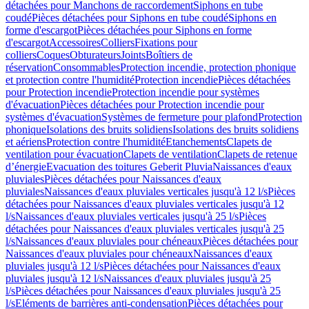
détachées pour Manchons de raccordement
Siphons en tube
coudé
Pièces détachées pour Siphons en tube coudé
Siphons en
forme d'escargot
Pièces détachées pour Siphons en forme
d'escargot
Accessoires
Colliers
Fixations pour
colliers
Coques
Obturateurs
Joints
Boîtiers de
réservation
Consommables
Protection incendie, protection phonique
et protection contre l'humidité
Protection incendie
Pièces détachées
pour Protection incendie
Protection incendie pour systèmes
d'évacuation
Pièces détachées pour Protection incendie pour
systèmes d'évacuation
Systèmes de fermeture pour plafond
Protection
phonique
Isolations des bruits solidiens
Isolations des bruits solidiens
et aériens
Protection contre l'humidité
Etanchements
Clapets de
ventilation pour évacuation
Clapets de ventilation
Clapets de retenue
d’énergie
Evacuation des toitures Geberit Pluvia
Naissances d'eaux
pluviales
Pièces détachées pour Naissances d'eaux
pluviales
Naissances d'eaux pluviales verticales jusqu'à 12 l/s
Pièces
détachées pour Naissances d'eaux pluviales verticales jusqu'à 12
l/s
Naissances d'eaux pluviales verticales jusqu'à 25 l/s
Pièces
détachées pour Naissances d'eaux pluviales verticales jusqu'à 25
l/s
Naissances d'eaux pluviales pour chéneaux
Pièces détachées pour
Naissances d'eaux pluviales pour chéneaux
Naissances d'eaux
pluviales jusqu'à 12 l/s
Pièces détachées pour Naissances d'eaux
pluviales jusqu'à 12 l/s
Naissances d'eaux pluviales jusqu'à 25
l/s
Pièces détachées pour Naissances d'eaux pluviales jusqu'à 25
l/s
Eléments de barrières anti-condensation
Pièces détachées pour