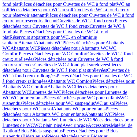
fond plat
Pièces détachées pour Cuvettes de WC à fond plat
WC au
sol
Pièces détachées pour WC au sol
Cuvettes de WC à fond creux
pour réservoir attenant
Pièces détachées pour Cuvettes de WC à fond
creux pour réservoir attenant
Cuvettes de WC à fond creux
Pièces
détachées pour Cuvettes de WC à fond creux
Cuvettes de WC à
fond plat
Pièces détachées pour Cuvettes de WC à fond
plat
Réservoirs apparents pour WC, en céramique
sanitaire
Attenant
Abattants WC
Pièces détachées pour Abattants
WC
Abattants WC
Pièces détachées pour Abattants WC
WC
Comfort
Pièces détachées pour WC Comfort
Cuvettes de WC à fond
creux surélevées
Pièces détachées pour Cuvettes de WC à fond
creux surélevées
Cuvettes de WC à fond plat surélevées
Pièces
détachées pour Cuvettes de WC à fond plat surélevées
Cuvettes de
WC à fond creux rallongées
Pièces détachées pour Cuvettes de WC
à fond creux rallongées
Abattants WC Comfort
Pièces détachées pour
Abattants WC Comfort
Abattants WC
Pièces détachées pour
Abattants WC
Lunettes de WC
Pièces détachées pour Lunettes de
WC
WC pour enfants
Pièces détachées pour WC pour enfants
WC
suspendus
Pièces détachées pour WC suspendus
WC au sol
Pièces
détachées pour WC au sol
Abattants WC pour enfants
Pièces
détachées pour Abattants WC pour enfants
Abattants WC
Pièces
détachées pour Abattants WC
Lunettes de WC
Pièces détachées pour
Lunettes de WC
WC plain-pied
Avec rinçage
Accessoires
Matériel de
fixation
Bidets
Bidets suspendus
Pièces détachées pour Bidets
suspendus
Bidets au sol
Pièces détachées pour Bidets au