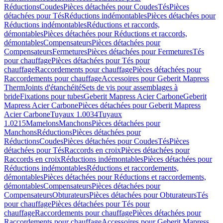
Réductions
Coudes
Pièces détachées pour Coudes
Tés
Pièces
détachées pour Tés
Réductions indémontables
Pièces détachées pour
Réductions indémontables
Réductions et raccords,
démontables
Pièces détachées pour Réductions et raccords,
démontables
Compensateurs
Pièces détachées pour
Compensateurs
Fermetures
Pièces détachées pour Fermetures
Tés
pour chauffage
Pièces détachées pour Tés pour
chauffage
Raccordements pour chauffage
Pièces détachées pour
Raccordements pour chauffage
Accessoires pour Geberit Mapress
Therm
Joints d'étanchéité
Sets de vis pour assemblages à
bride
Fixations pour tubes
Geberit Mapress Acier Carbone
Geberit
Mapress Acier Carbone
Pièces détachées pour Geberit Mapress
Acier Carbone
Tuyaux 1.0034
Tuyaux
1.0215
Mamelons
Manchons
Pièces détachées pour
Manchons
Réductions
Pièces détachées pour
Réductions
Coudes
Pièces détachées pour Coudes
Tés
Pièces
détachées pour Tés
Raccords en croix
Pièces détachées pour
Raccords en croix
Réductions indémontables
Pièces détachées pour
Réductions indémontables
Réductions et raccordements,
démontables
Pièces détachées pour Réductions et raccordements,
démontables
Compensateurs
Pièces détachées pour
Compensateurs
Obturateurs
Pièces détachées pour Obturateurs
Tés
pour chauffage
Pièces détachées pour Tés pour
chauffage
Raccordements pour chauffage
Pièces détachées pour
Raccordements pour chauffage
Accessoires pour Geberit Mapress