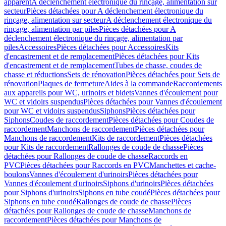
apparent
A déclenchement électronique du rinçage, alimentation sur
secteur
Pièces détachées pour A déclenchement électronique du
rinçage, alimentation sur secteur
A déclenchement électronique du
rinçage, alimentation par piles
Pièces détachées pour A
déclenchement électronique du rinçage, alimentation par
piles
Accessoires
Pièces détachées pour Accessoires
Kits
d'encastrement et de remplacement
Pièces détachées pour Kits
d'encastrement et de remplacement
Tubes de chasse, coudes de
chasse et réductions
Sets de rénovation
Pièces détachées pour Sets de
rénovation
Plaques de fermeture
Aides à la commande
Raccordements
aux appareils pour WC, urinoirs et bidets
Vannes d'écoulement pour
WC et vidoirs suspendus
Pièces détachées pour Vannes d'écoulement
pour WC et vidoirs suspendus
Siphons
Pièces détachées pour
Siphons
Coudes de raccordement
Pièces détachées pour Coudes de
raccordement
Manchons de raccordement
Pièces détachées pour
Manchons de raccordement
Kits de raccordement
Pièces détachées
pour Kits de raccordement
Rallonges de coude de chasse
Pièces
détachées pour Rallonges de coude de chasse
Raccords en
PVC
Pièces détachées pour Raccords en PVC
Manchettes et cache-
boulons
Vannes d'écoulement d'urinoirs
Pièces détachées pour
Vannes d'écoulement d'urinoirs
Siphons d'urinoirs
Pièces détachées
pour Siphons d'urinoirs
Siphons en tube coudé
Pièces détachées pour
Siphons en tube coudé
Rallonges de coude de chasse
Pièces
détachées pour Rallonges de coude de chasse
Manchons de
raccordement
Pièces détachées pour Manchons de