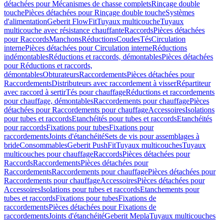
détachées pour Mécanismes de chasse complets
Rinçage double
touche
Pièces détachées pour Rinçage double touche
Systèmes
d'alimentation
Geberit FlowFit
Tuyaux multicouche
Tuyaux
multicouche avec résistance chauffante
Raccords
Pièces détachées
pour Raccords
Manchons
Réductions
Coudes
Tés
Circulation
interne
Pièces détachées pour Circulation interne
Réductions
indémontables
Réductions et raccords, démontables
Pièces détachées
pour Réductions et raccords,
démontables
Obturateurs
Raccordements
Pièces détachées pour
Raccordements
Distributeurs avec raccordement à visser
Répartiteur
avec raccord à sertir
Tés pour chauffage
Réductions et raccordements
pour chauffage, démontables
Raccordements pour chauffage
Pièces
détachées pour Raccordements pour chauffage
Accessoires
Isolations
pour tubes et raccords
Etanchéités pour tubes et raccords
Etanchéités
pour raccords
Fixations pour tubes
Fixations pour
raccordements
Joints d'étanchéité
Sets de vis pour assemblages à
bride
Consommables
Geberit PushFit
Tuyaux multicouches
Tuyaux
multicouches pour chauffage
Raccords
Pièces détachées pour
Raccords
Raccordements
Pièces détachées pour
Raccordements
Raccordements pour chauffage
Pièces détachées pour
Raccordements pour chauffage
Accessoires
Pièces détachées pour
Accessoires
Isolations pour tubes et raccords
Etanchements pour
tubes et raccords
Fixations pour tubes
Fixations de
raccordements
Pièces détachées pour Fixations de
raccordements
Joints d'étanchéité
Geberit Mepla
Tuyaux multicouches