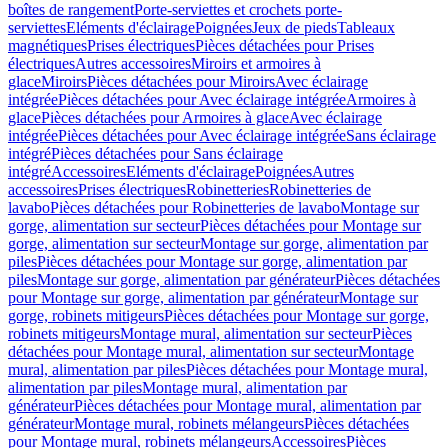
boîtes de rangement
Porte-serviettes et crochets porte-
serviettes
Eléments d'éclairage
Poignées
Jeux de pieds
Tableaux
magnétiques
Prises électriques
Pièces détachées pour Prises
électriques
Autres accessoires
Miroirs et armoires à
glace
Miroirs
Pièces détachées pour Miroirs
Avec éclairage
intégrée
Pièces détachées pour Avec éclairage intégrée
Armoires à
glace
Pièces détachées pour Armoires à glace
Avec éclairage
intégrée
Pièces détachées pour Avec éclairage intégrée
Sans éclairage
intégré
Pièces détachées pour Sans éclairage
intégré
Accessoires
Eléments d'éclairage
Poignées
Autres
accessoires
Prises électriques
Robinetteries
Robinetteries de
lavabo
Pièces détachées pour Robinetteries de lavabo
Montage sur
gorge, alimentation sur secteur
Pièces détachées pour Montage sur
gorge, alimentation sur secteur
Montage sur gorge, alimentation par
piles
Pièces détachées pour Montage sur gorge, alimentation par
piles
Montage sur gorge, alimentation par générateur
Pièces détachées
pour Montage sur gorge, alimentation par générateur
Montage sur
gorge, robinets mitigeurs
Pièces détachées pour Montage sur gorge,
robinets mitigeurs
Montage mural, alimentation sur secteur
Pièces
détachées pour Montage mural, alimentation sur secteur
Montage
mural, alimentation par piles
Pièces détachées pour Montage mural,
alimentation par piles
Montage mural, alimentation par
générateur
Pièces détachées pour Montage mural, alimentation par
générateur
Montage mural, robinets mélangeurs
Pièces détachées
pour Montage mural, robinets mélangeurs
Accessoires
Pièces