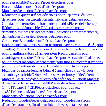
pour eau potable
Raccords
Pièces détachées pour
Raccords
Manchons
Pièces détachées pour
Manchons
Réductions
Pièces détachées pour
Réductions
Équerres
Pièces détachées pour Équerres
Tés
Pièces
détachées pour Tés
Circulation interne
Pièces détachées pour
Circulation interne
Réductions indémontables
Pièces détachées pour
Réductions indémontables
Réductions et raccordements,
démontables
Pièces détachées pour Réductions et raccordements,
démontables
Obturateurs
Pièces détachées pour
Obturateurs
Raccordements
Pièces détachées pour
Raccordements
Nourrices de distribution avec raccord fileté
Tés pour
chauffage
Pièces détachées pour Tés pour chauffage
Raccordements
pour chauffage
Pièces détachées pour Raccordements pour
chauffage
Accessoires
Pièces détachées pour Accessoires
Isolations
pour tubes et raccords
Etanchements pour tubes et raccords
Fixations
pour tubes
Fixations de raccordements
Pièces détachées pour
Fixations de raccordements
Joints d'étanchéité
Sets de vis pour
assemblages à bride
Geberit Mapress Acier Inoxydable
Geberit
Mapress Acier Inoxydable
Pièces détachées pour Geberit Mapress
Acier Inoxydable
Tuyaux 1.4401
Pièces détachées pour Tuyaux
1.4401
Tuyaux 1.4521
Pièces détachées pour Tuyaux
1.4521
Mamelons
Manchons
Pièces détachées pour
Manchons
Réductions
Pièces détachées pour
Réductions
Coudes
Pièces détachées pour Coudes
Tés
Pièces
détachées pour Tés
Circulation interne
Pièces détachées pour