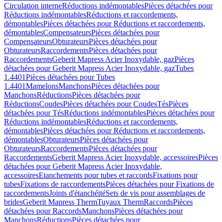
Circulation interne
Réductions indémontables
Pièces détachées pour
Réductions indémontables
Réductions et raccordements,
démontables
Pièces détachées pour Réductions et raccordements,
démontables
Compensateurs
Pièces détachées pour
Compensateurs
Obturateurs
Pièces détachées pour
Obturateurs
Raccordements
Pièces détachées pour
Raccordements
Geberit Mapress Acier Inoxydable, gaz
Pièces
détachées pour Geberit Mapress Acier Inoxydable, gaz
Tubes
1.4401
Pièces détachées pour Tubes
1.4401
Mamelons
Manchons
Pièces détachées pour
Manchons
Réductions
Pièces détachées pour
Réductions
Coudes
Pièces détachées pour Coudes
Tés
Pièces
détachées pour Tés
Réductions indémontables
Pièces détachées pour
Réductions indémontables
Réductions et raccordements,
démontables
Pièces détachées pour Réductions et raccordements,
démontables
Obturateurs
Pièces détachées pour
Obturateurs
Raccordements
Pièces détachées pour
Raccordements
Geberit Mapress Acier Inoxydable, accessoires
Pièces
détachées pour Geberit Mapress Acier Inoxydable,
accessoires
Etanchements pour tubes et raccords
Fixations pour
tubes
Fixations de raccordements
Pièces détachées pour Fixations de
raccordements
Joints d'étanchéité
Sets de vis pour assemblages de
brides
Geberit Mapress Therm
Tuyaux Therm
Raccords
Pièces
détachées pour Raccords
Manchons
Pièces détachées pour
Manchons
Réductions
Pièces détachées pour