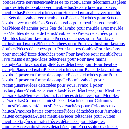
bondes
Porte-serviettes
Matériel de fixation
Caches décoratifs
Etagères
murales
Sets de lavabo avec meuble bas
Sets de lave-mains avec
meuble bas
Pièces détachées pour Sets de lave-mains avec meuble
bas
Sets de lavabo avec meuble bas
Pièces détachées pour Sets de
lavabo avec meuble bas
Sets de lavabo pour meuble avec meuble
bas
Pièces détachées pour Sets de lavabo pour meuble avec meuble
bas
Meubles de salle de bains
Meubles bas
Pièces détachées pour
Meubles bas
Pour lave-mains
Pièces détachées pour Pour lave-
mains
Pour lavabos
Pièces détachées pour Pour lavabos
Pour lavabos
doubles
Pièces détachées pour Pour lavabos doubles
Pour lavabos
pour meuble
Pièces détachées pour Pour lavabos pour meuble
Pour
lave-mains d'angle
Pièces détachées pour Pour lave-mains
d'angle
Pour lavabos d'angle
Pièces détachées pour Pour lavabos
d'angle
Plans de lavabo
Pièces détachées pour Plans de lavabo
Pour
lavabo à poser en forme de coupelle
Pièces détachées pour Pour
lavabo à poser en forme de coupelle
Pour lavabo à poser
rectangulaire
Pièces détachées pour Pour lavabo à poser
rectangulaire
Meubles latéraux bas
Pièces détachées pour Meubles
latéraux bas
Meubles latéraux bas
Pièces détachées pour Meubles
latéraux bas
Colonnes hautes
Pièces détachées pour Colonnes
hautes
Colonnes mi-hautes
Pièces détachées pour Colonnes mi-
hautes
Armoires hautes compactes
Pièces détachées pour Armoires
hautes compactes
Autres meubles
Pièces détachées pour Autres
meubles
Etagères murales
Pièces détachées pour Etagères
murales
Accessoires
Pièces détachées pour Accessoires
Casiers et