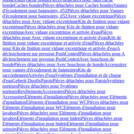
bonde
Caches bondes
Pièces détachées pour Caches bondes
Vannes
d'écoulement pour baignoires, d52
Pièces détachées pour Vannes
d'écoulement pour baignoires, d52
Avec vidage excentrique
Pièces
détachées pour Avec vidage excentrique
Kits de finition pour vidage
excentrique
Pièces détachées pour Kits de finition pour vidage
excentrique
Avec vidage excentrique et arrivée d'eau
Pièces
détachées pour Avec vidage excentrique et arrivée d'eau
Kits de
finition pour vidage excentrique et arrivée d'eau
Pièces détachées
pour Kits de finition pour vidage excentrique et arrivée d'eau
A
déclenchement par pression PushControl
Pièces détachées pour A
déclenchement par pression PushControl
Avec bouchons de
bonde
Pièces détachées pour Avec bouchons de bonde
Accessoires
pour vannes d'écoulement de baignoires
Kits de
raccordement
Arrivées d'eau
Systèmes d'installation et de chasse
d'eau
Geberit Duofix
Parois
Pièces détachées pour Parois
Systèmes
porteurs
Pièces détachées pour Systèmes
porteurs
Revêtements
Accessoires
Pièces détachées pour
Accessoires
Eléments d'installation
Pièces détachées pour Eléments
d'installation
Eléments d'installation pour WC
Pièces détachées pour
Eléments d'installation pour WC
Eléments d'installation pour
lavabos
Pièces détachées pour Eléments d'installation pour
lavabos
Eléments d'installation pour bidets
Pièces détachées pour
Eléments d'installation pour bidets
Eléments d'installation pour
urinoirs
Pièces détachées pour Eléments d'installation pour