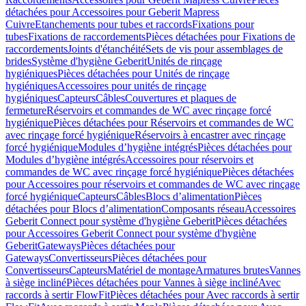
détachées pour Accessoires pour Geberit Mapress
Cuivre
Etanchements pour tubes et raccords
Fixations pour
tubes
Fixations de raccordements
Pièces détachées pour Fixations de
raccordements
Joints d'étanchéité
Sets de vis pour assemblages de
brides
Système d'hygiène Geberit
Unités de rinçage
hygiéniques
Pièces détachées pour Unités de rinçage
hygiéniques
Accessoires pour unités de rinçage
hygiéniques
Capteurs
Câbles
Couvertures et plaques de
fermeture
Réservoirs et commandes de WC avec rinçage forcé
hygiénique
Pièces détachées pour Réservoirs et commandes de WC
avec rinçage forcé hygiénique
Réservoirs à encastrer avec rinçage
forcé hygiénique
Modules d’hygiène intégrés
Pièces détachées pour
Modules d’hygiène intégrés
Accessoires pour réservoirs et
commandes de WC avec rinçage forcé hygiénique
Pièces détachées
pour Accessoires pour réservoirs et commandes de WC avec rinçage
forcé hygiénique
Capteurs
Câbles
Blocs d’alimentation
Pièces
détachées pour Blocs d’alimentation
Composants réseau
Accessoires
Geberit Connect pour système d'hygiène Geberit
Pièces détachées
pour Accessoires Geberit Connect pour système d'hygiène
Geberit
Gateways
Pièces détachées pour
Gateways
Convertisseurs
Pièces détachées pour
Convertisseurs
Capteurs
Matériel de montage
Armatures brutes
Vannes
à siège incliné
Pièces détachées pour Vannes à siège incliné
Avec
raccords à sertir FlowFit
Pièces détachées pour Avec raccords à sertir