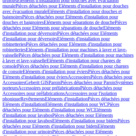
urinoirs
Eléments d'installation pour douches avec évacuation
murale
Pièces détachées pour Eléments d'installation pour douches
avec évacuation murale
Eléments d'installation pour douches et
baignoires
Pièces détachées pour Eléments d'installation pour
douches et baignoires
Eléments pour séparations de douche
Pièces
détachées pour Eléments pour séparations de douche
Eléments
d'installation pour déversoirs
Pièces détachées pour Eléments
d'installation pour déversoirs
Eléments d'installation pour
robinetteries
Pièces détachées pour Eléments d'installation pour
robinetteries
Eléments d'installation pour machines à laver et lave-
vaisselle
Pièces détachées pour Eléments d'installation pour machines
à laver et lave-vaisselle
Eléments d'installation pour charges de
console
Pièces détachées pour Eléments d'installation pour charges
de console
Eléments d'installation pour éviers
Pièces détachées pour
Eléments d'installation pour éviers
Accessoires
Pièces détachées pour
Accessoires
Geberit GIS
Parois
Pièces détachées pour Parois
Systèmes
porteurs
Accessoires pour préfabrications
Pièces détachées pour
Accessoires pour préfabrications
Accessoires pour l'isolation
phonique
Revêtements
Eléments d'installation
Pièces détachées pour
Eléments d'installation
Eléments d'installation pour WC
Pièces
détachées pour Eléments d'installation pour WC
Eléments
d'installation pour lavabos
Pièces détachées pour Eléments
d'installation pour lavabos
Eléments d'installation pour bidets
Pièces
détachées pour Eléments d'installation pour bidets
Eléments
d'installation pour urinoirs
Pièces détachées pour Eléments