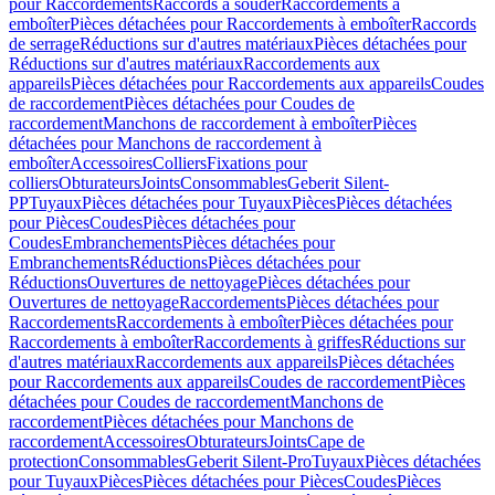
pour Raccordements
Raccords à souder
Raccordements à
emboîter
Pièces détachées pour Raccordements à emboîter
Raccords
de serrage
Réductions sur d'autres matériaux
Pièces détachées pour
Réductions sur d'autres matériaux
Raccordements aux
appareils
Pièces détachées pour Raccordements aux appareils
Coudes
de raccordement
Pièces détachées pour Coudes de
raccordement
Manchons de raccordement à emboîter
Pièces
détachées pour Manchons de raccordement à
emboîter
Accessoires
Colliers
Fixations pour
colliers
Obturateurs
Joints
Consommables
Geberit Silent-
PP
Tuyaux
Pièces détachées pour Tuyaux
Pièces
Pièces détachées
pour Pièces
Coudes
Pièces détachées pour
Coudes
Embranchements
Pièces détachées pour
Embranchements
Réductions
Pièces détachées pour
Réductions
Ouvertures de nettoyage
Pièces détachées pour
Ouvertures de nettoyage
Raccordements
Pièces détachées pour
Raccordements
Raccordements à emboîter
Pièces détachées pour
Raccordements à emboîter
Raccordements à griffes
Réductions sur
d'autres matériaux
Raccordements aux appareils
Pièces détachées
pour Raccordements aux appareils
Coudes de raccordement
Pièces
détachées pour Coudes de raccordement
Manchons de
raccordement
Pièces détachées pour Manchons de
raccordement
Accessoires
Obturateurs
Joints
Cape de
protection
Consommables
Geberit Silent-Pro
Tuyaux
Pièces détachées
pour Tuyaux
Pièces
Pièces détachées pour Pièces
Coudes
Pièces