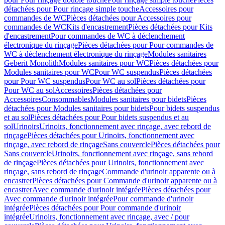
détachées pour Pour rinçage simple touche
Accessoires pour
commandes de WC
Pièces détachées pour Accessoires pour
commandes de WC
Kits d'encastrement
Pièces détachées pour Kits
d'encastrement
Pour commandes de WC à déclenchement
électronique du rinçage
Pièces détachées pour Pour commandes de
WC à déclenchement électronique du rinçage
Modules sanitaires
Geberit Monolith
Modules sanitaires pour WC
Pièces détachées pour
Modules sanitaires pour WC
Pour WC suspendus
Pièces détachées
pour Pour WC suspendus
Pour WC au sol
Pièces détachées pour
Pour WC au sol
Accessoires
Pièces détachées pour
Accessoires
Consommables
Modules sanitaires pour bidets
Pièces
détachées pour Modules sanitaires pour bidets
Pour bidets suspendus
et au sol
Pièces détachées pour Pour bidets suspendus et au
sol
Urinoirs
Urinoirs, fonctionnement avec rinçage, avec rebord de
rinçage
Pièces détachées pour Urinoirs, fonctionnement avec
rinçage, avec rebord de rinçage
Sans couvercle
Pièces détachées pour
Sans couvercle
Urinoirs, fonctionnement avec rinçage, sans rebord
de rinçage
Pièces détachées pour Urinoirs, fonctionnement avec
rinçage, sans rebord de rinçage
Commande d'urinoir apparente ou à
encastrer
Pièces détachées pour Commande d'urinoir apparente ou à
encastrer
Avec commande d'urinoir intégrée
Pièces détachées pour
Avec commande d'urinoir intégrée
Pour commande d'urinoir
intégrée
Pièces détachées pour Pour commande d'urinoir
intégrée
Urinoirs, fonctionnement avec rinçage, avec / pour