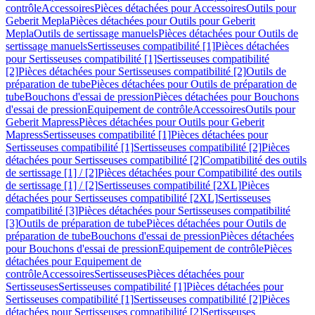
contrôle
Accessoires
Pièces détachées pour Accessoires
Outils pour
Geberit Mepla
Pièces détachées pour Outils pour Geberit
Mepla
Outils de sertissage manuels
Pièces détachées pour Outils de
sertissage manuels
Sertisseuses compatibilité [1]
Pièces détachées
pour Sertisseuses compatibilité [1]
Sertisseuses compatibilité
[2]
Pièces détachées pour Sertisseuses compatibilité [2]
Outils de
préparation de tube
Pièces détachées pour Outils de préparation de
tube
Bouchons d'essai de pression
Pièces détachées pour Bouchons
d'essai de pression
Equipement de contrôle
Accessoires
Outils pour
Geberit Mapress
Pièces détachées pour Outils pour Geberit
Mapress
Sertisseuses compatibilité [1]
Pièces détachées pour
Sertisseuses compatibilité [1]
Sertisseuses compatibilité [2]
Pièces
détachées pour Sertisseuses compatibilité [2]
Compatibilité des outils
de sertissage [1] / [2]
Pièces détachées pour Compatibilité des outils
de sertissage [1] / [2]
Sertisseuses compatibilité [2XL]
Pièces
détachées pour Sertisseuses compatibilité [2XL]
Sertisseuses
compatibilité [3]
Pièces détachées pour Sertisseuses compatibilité
[3]
Outils de préparation de tube
Pièces détachées pour Outils de
préparation de tube
Bouchons d'essai de pression
Pièces détachées
pour Bouchons d'essai de pression
Equipement de contrôle
Pièces
détachées pour Equipement de
contrôle
Accessoires
Sertisseuses
Pièces détachées pour
Sertisseuses
Sertisseuses compatibilité [1]
Pièces détachées pour
Sertisseuses compatibilité [1]
Sertisseuses compatibilité [2]
Pièces
détachées pour Sertisseuses compatibilité [2]
Sertisseuses