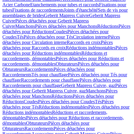
Acier Carbone
Etanchements pour tubes et raccords
Fixations pour
tubes
Fixations de raccordements
Joints d'étanchéité
Sets de vis pour
assemblages de brides
Geberit Mapress Cuivre
Geberit Mapress
Cuivre
Pièces détachées pour Geberit Mapress
Cuivre
Manchons
Pièces détachées pour Manchons
Réductions
Pièces
détachées pour Réductions
Coudes
Pièces détachées pour
Coudes
Tés
Pièces détachées pour Tés
Circulation interne
Pièces
détachées pour Circulation interne
Raccords en croix
Pièces
détachées pour Raccords en croix
Réductions indémontables
Pièces
détachées pour Réductions indémontables
Réductions et
raccordements, démontables
Pièces détachées pour Réductions et
raccordements, démontables
Obturateurs
Pièces détachées pour
Obturateurs
Raccordements
Pièces détachées pour
Raccordements
Tés pour chauffage
Pièces détachées pour Tés pour
chauffage
Raccordements pour chauffage
Pièces détachées pour
Raccordements pour chauffage
Geberit Mapress Cuivre, gaz
Pièces
détachées pour Geberit Mapress Cuivre, gaz
Manchons
Pièces
détachées pour Manchons
Réductions
Pièces détachées pour
Réductions
Coudes
Pièces détachées pour Coudes
Tés
Pièces
détachées pour Tés
Réductions indémontables
Pièces détachées pour
Réductions indémontables
Réductions et raccordements,
démontables
Pièces détachées pour Réductions et raccordements,
démontables
Obturateurs
Pièces détachées pour
Obturateurs
Raccordements
Pièces détachées pour
Raccordements
Accessoires pour Geberit Mapress Cuivre
Pièces