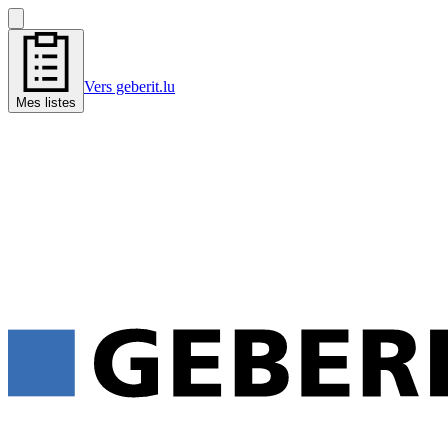
Vers geberit.lu
Mes listes