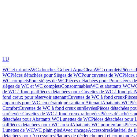
LU
WC et urinoirs
WC-douches Geberit AquaClean
WC complets
Pièces 
WC
Pièces détachées pour Sièges de WC
Pour cuvettes de WC
Pièces 
WC complets
Pour sièges de WC
Pièces détachées pour Pour sièges 
sièges de WC et WC complets
Consommables
WC et abattants WC
WC
de WC à fond plat
Pièces détachées pour Cuvettes de WC à fond plat
fond creux pour réservoir attenant
Cuvettes de WC à fond creux
Pièce
apparents pour WC, en céramique sanitaire
Attenant
Abattants WC
Piè
Comfort
Cuvettes de WC à fond creux surélevées
Pièces détachées po
surélevées
Cuvettes de WC à fond creux rallongées
Pièces détachées p
détachées pour Abattants WC
Lunettes de WC
Pièces détachées pour 
sol
Pièces détachées pour WC au sol
Abattants WC pour enfants
Pièces
Lunettes de WC
WC plain-pied
Avec rinçage
Accessoires
Matériel de f
détachées pour Accessoires
Plaques de déclenchement et commandes