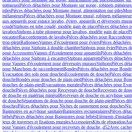
mitigeurs
Pièces détachées pour Montage sur gorge, robinets mitigeurs
piles
Pièces détachées pour Montage mural, alimentation par piles
Mont
mélangeurs
Pièces détachées pour Montage mural, robinets mélangeur
aux appareils pour espace lavabo, éviers, appareils et déversoirs mura
coudé
Siphons en tube coudé, modèle gain de place
Pièces détachées p
lavabos
Siphons à tube plongeur pour lavabos, modèle gain de place
P
encastrer
Raccordements de lavabo
Pièces détachées pour Raccordeme
trop-plein
Rallonges
Vannes d'écoulement pour éviers
Pièces détachées
détachées pour Siphons à double chambre
Siphons pour évier
Pièces d
pour Accessoires
Vannes d'écoulement pour appareils
Pièces détachées
détachées pour Siphons à encastrer
Siphons apparents
Pièces détachée
pour Vannes d'écoulement pour déversoirs muraux
Siphons
Pièces dét
pour Manchons de raccordement
Bondes
Pièces détachées pour Bonde
Evacuation des sols pour douches
Ecoulements de douche
Pièces déta
douche
Bondes pour douches de plain-pied
Pièces détachées pour Bon
douches de plain-pied
Evacuations murales
Pièces détachées pour Eva
douche
Pièces détachées pour Receveurs de douche
Receveurs de douch
de douche en matériau minéral
Receveurs de douche en acrylique sanit
de douche
Séparations de douche pour douche de plain-pied
Pièces dé
douches
Pièces détachées pour Niches de rangement pour douches
Nic
Baignoires en acrylique sanitaire
Baignoires rectangulaires
Pièces déta
bébés
Pièces détachées pour Baignoires pour bébés
Eléments d'installa
jeux de traverses et fixations murales
Accessoires
Kits de réparation
Aut
pour Vannes d'écoulement pour receveurs de douche, d52
Avec cache