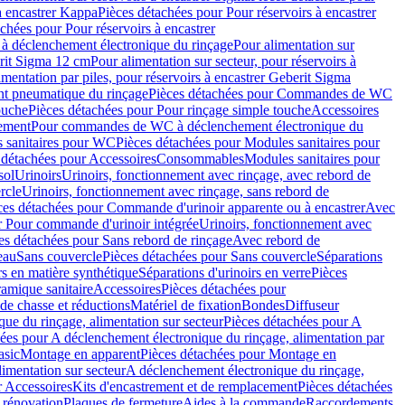
à encastrer Kappa
Pièces détachées pour Pour réservoirs à encastrer
chées pour Pour réservoirs à encastrer
 déclenchement électronique du rinçage
Pour alimentation sur
erit Sigma 12 cm
Pour alimentation sur secteur, pour réservoirs à
imentation par piles, pour réservoirs à encastrer Geberit Sigma
 pneumatique du rinçage
Pièces détachées pour Commandes de WC
ouche
Pièces détachées pour Pour rinçage simple touche
Accessoires
rement
Pour commandes de WC à déclenchement électronique du
 sanitaires pour WC
Pièces détachées pour Modules sanitaires pour
 détachées pour Accessoires
Consommables
Modules sanitaires pour
sol
Urinoirs
Urinoirs, fonctionnement avec rinçage, avec rebord de
rcle
Urinoirs, fonctionnement avec rinçage, sans rebord de
ces détachées pour Commande d'urinoir apparente ou à encastrer
Avec
r Pour commande d'urinoir intégrée
Urinoirs, fonctionnement avec
es détachées pour Sans rebord de rinçage
Avec rebord de
eau
Sans couvercle
Pièces détachées pour Sans couvercle
Séparations
rs en matière synthétique
Séparations d'urinoirs en verre
Pièces
ramique sanitaire
Accessoires
Pièces détachées pour
de chasse et réductions
Matériel de fixation
Bondes
Diffuseur
ue du rinçage, alimentation sur secteur
Pièces détachées pour A
ées pour A déclenchement électronique du rinçage, alimentation par
asic
Montage en apparent
Pièces détachées pour Montage en
imentation sur secteur
A déclenchement électronique du rinçage,
r Accessoires
Kits d'encastrement et de remplacement
Pièces détachées
 rénovation
Plaques de fermeture
Aides à la commande
Raccordements