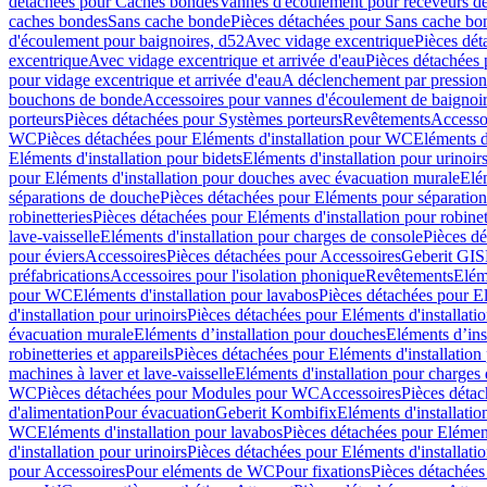
détachées pour Caches bondes
Vannes d'écoulement pour receveurs d
caches bondes
Sans cache bonde
Pièces détachées pour Sans cache bo
d'écoulement pour baignoires, d52
Avec vidage excentrique
Pièces dét
excentrique
Avec vidage excentrique et arrivée d'eau
Pièces détachées 
pour vidage excentrique et arrivée d'eau
A déclenchement par pressio
bouchons de bonde
Accessoires pour vannes d'écoulement de baignoi
porteurs
Pièces détachées pour Systèmes porteurs
Revêtements
Accesso
WC
Pièces détachées pour Eléments d'installation pour WC
Eléments d
Eléments d'installation pour bidets
Eléments d'installation pour urinoir
pour Eléments d'installation pour douches avec évacuation murale
Elé
séparations de douche
Pièces détachées pour Eléments pour séparatio
robinetteries
Pièces détachées pour Eléments d'installation pour robinet
lave-vaisselle
Eléments d'installation pour charges de console
Pièces dé
pour éviers
Accessoires
Pièces détachées pour Accessoires
Geberit GIS
préfabrications
Accessoires pour l'isolation phonique
Revêtements
Eléme
pour WC
Eléments d'installation pour lavabos
Pièces détachées pour El
d'installation pour urinoirs
Pièces détachées pour Eléments d'installatio
évacuation murale
Eléments d’installation pour douches
Eléments d’ins
robinetteries et appareils
Pièces détachées pour Eléments d'installation 
machines à laver et lave-vaisselle
Eléments d'installation pour charges
WC
Pièces détachées pour Modules pour WC
Accessoires
Pièces détac
d'alimentation
Pour évacuation
Geberit Kombifix
Eléments d'installatio
WC
Eléments d'installation pour lavabos
Pièces détachées pour Elément
d'installation pour urinoirs
Pièces détachées pour Eléments d'installatio
pour Accessoires
Pour eléments de WC
Pour fixations
Pièces détachées