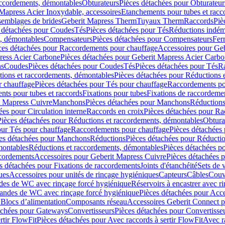
accordements, démontables
Obturateurs
Pièces détachées pour Obturateur
Mapress Acier Inoxydable, accessoires
Etanchements pour tubes et racc
ssemblages de brides
Geberit Mapress Therm
Tuyaux Therm
Raccords
Piè
 détachées pour Coudes
Tés
Pièces détachées pour Tés
Réductions indém
s, démontables
Compensateurs
Pièces détachées pour Compensateurs
Fer
ces détachées pour Raccordements pour chauffage
Accessoires pour Ge
ress Acier Carbone
Pièces détachées pour Geberit Mapress Acier Carb
ns
Coudes
Pièces détachées pour Coudes
Tés
Pièces détachées pour Tés
Ra
ions et raccordements, démontables
Pièces détachées pour Réductions 
r chauffage
Pièces détachées pour Tés pour chauffage
Raccordements po
ts pour tubes et raccords
Fixations pour tubes
Fixations de raccordeme
t Mapress Cuivre
Manchons
Pièces détachées pour Manchons
Réduction
ées pour Circulation interne
Raccords en croix
Pièces détachées pour Ra
Pièces détachées pour Réductions et raccordements, démontables
Obtura
our Tés pour chauffage
Raccordements pour chauffage
Pièces détachées
es détachées pour Manchons
Réductions
Pièces détachées pour Réducti
montables
Réductions et raccordements, démontables
Pièces détachées p
cordements
Accessoires pour Geberit Mapress Cuivre
Pièces détachées 
s détachées pour Fixations de raccordements
Joints d'étanchéité
Sets de 
ues
Accessoires pour unités de rinçage hygiéniques
Capteurs
Câbles
Couve
des de WC avec rinçage forcé hygiénique
Réservoirs à encastrer avec r
mandes de WC avec rinçage forcé hygiénique
Pièces détachées pour Acc
 Blocs d’alimentation
Composants réseau
Accessoires Geberit Connect p
achées pour Gateways
Convertisseurs
Pièces détachées pour Convertisse
rtir FlowFit
Pièces détachées pour Avec raccords à sertir FlowFit
Avec r