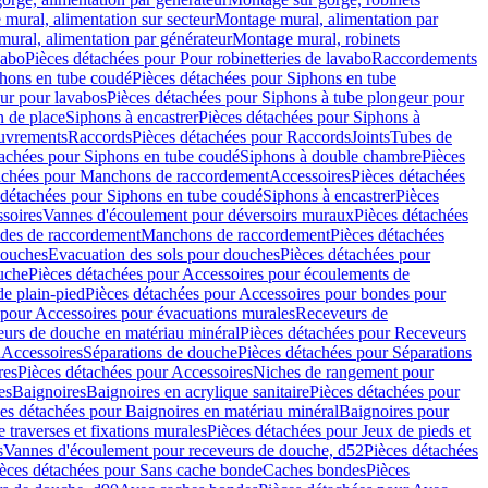
mural, alimentation sur secteur
Montage mural, alimentation par
ural, alimentation par générateur
Montage mural, robinets
vabo
Pièces détachées pour Pour robinetteries de lavabo
Raccordements
hons en tube coudé
Pièces détachées pour Siphons en tube
ur pour lavabos
Pièces détachées pour Siphons à tube plongeur pour
n de place
Siphons à encastrer
Pièces détachées pour Siphons à
uvrements
Raccords
Pièces détachées pour Raccords
Joints
Tubes de
tachées pour Siphons en tube coudé
Siphons à double chambre
Pièces
achées pour Manchons de raccordement
Accessoires
Pièces détachées
 détachées pour Siphons en tube coudé
Siphons à encastrer
Pièces
soires
Vannes d'écoulement pour déversoirs muraux
Pièces détachées
udes de raccordement
Manchons de raccordement
Pièces détachées
ouches
Evacuation des sols pour douches
Pièces détachées pour
uche
Pièces détachées pour Accessoires pour écoulements de
e plain-pied
Pièces détachées pour Accessoires pour bondes pour
 pour Accessoires pour évacuations murales
Receveurs de
urs de douche en matériau minéral
Pièces détachées pour Receveurs
n
Accessoires
Séparations de douche
Pièces détachées pour Séparations
res
Pièces détachées pour Accessoires
Niches de rangement pour
es
Baignoires
Baignoires en acrylique sanitaire
Pièces détachées pour
es détachées pour Baignoires en matériau minéral
Baignoires pour
e traverses et fixations murales
Pièces détachées pour Jeux de pieds et
s
Vannes d'écoulement pour receveurs de douche, d52
Pièces détachées
èces détachées pour Sans cache bonde
Caches bondes
Pièces