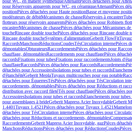
pour WC, en matière synthétique
Attenant
Pièces détachées pour Atten
pour Réservoirs apparents pour WC, en céramique
Attenant
Pièces dét
position
Pièces détachées pour Haute position
Basse et moyenne positi
modérateurs de débit
Mécanismes de chasse
Réservoirs à encastrer
Tube
flotteurs pour réservoirs apparents
Pièces détachées pour Robinets flott
encastrer
Mécanismes de chasse
Pièces détachées pour Mécanismes de
touche
Rinçage double touche
Pièces détachées pour Rinçage double 
Rinçage double touche
Systèmes d'alimentation
Geberit FlowFit
Tuyaux
Raccords
Manchons
Réductions
Coudes
Tés
Circulation interne
Pièces d
démontables
Obturateurs
Raccordements
Pièces détachées pour Racco
chauffage, démontables
Raccordements pour chauffage
Pièces détaché
raccords
Fixations pour tubes
Fixations pour raccordements
Joints d'éta
chauffage
Raccords
Pièces détachées pour Raccords
Raccordements
Piè
détachées pour Accessoires
Isolations pour tubes et raccords
Etanchemen
d'étanchéité
Geberit Mepla
Tuyaux multicouches pour eau potable
Racc
détachées pour Équerres
Tés
Pièces détachées pour Tés
Circulation int
raccordements, démontables
Pièces détachées pour Réductions et rac
distribution avec raccord fileté
Tés pour chauffage
Pièces détachées po
Accessoires
Isolations pour tubes et raccords
Etanchements pour tubes 
pour assemblages à bride
Geberit Mapress Acier Inoxydable
Geberit M
1.4401
Tuyaux 1.4521
Pièces détachées pour Tuyaux 1.4521
Mamelon
détachées pour Tés
Circulation interne
Pièces détachées pour Circulati
détachées pour Réductions et raccordements, démontables
Compensat
Raccordements
Geberit Mapress Acier Inoxydable, gaz
Pièces détaché
Manchons
Réductions
Pièces détachées pour Réductions
Coudes
Pièces