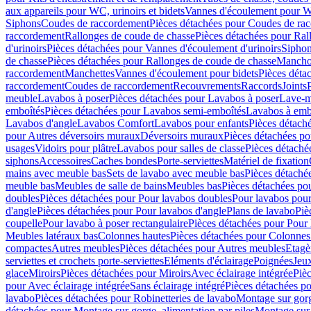
aux appareils pour WC, urinoirs et bidets
Vannes d'écoulement pour W
Siphons
Coudes de raccordement
Pièces détachées pour Coudes de ra
raccordement
Rallonges de coude de chasse
Pièces détachées pour Ral
d'urinoirs
Pièces détachées pour Vannes d'écoulement d'urinoirs
Siphon
de chasse
Pièces détachées pour Rallonges de coude de chasse
Mancho
raccordement
Manchettes
Vannes d'écoulement pour bidets
Pièces déta
raccordement
Coudes de raccordement
Recouvrements
Raccords
Joints
meuble
Lavabos à poser
Pièces détachées pour Lavabos à poser
Lave-m
emboîtés
Pièces détachées pour Lavabos semi-emboîtés
Lavabos à emb
Lavabos d'angle
Lavabos Comfort
Lavabos pour enfants
Pièces détach
pour Autres déversoirs muraux
Déversoirs muraux
Pièces détachées p
usages
Vidoirs pour plâtre
Lavabos pour salles de classe
Pièces détaché
siphons
Accessoires
Caches bondes
Porte-serviettes
Matériel de fixation
mains avec meuble bas
Sets de lavabo avec meuble bas
Pièces détaché
meuble bas
Meubles de salle de bains
Meubles bas
Pièces détachées po
doubles
Pièces détachées pour Pour lavabos doubles
Pour lavabos pou
d'angle
Pièces détachées pour Pour lavabos d'angle
Plans de lavabo
Piè
coupelle
Pour lavabo à poser rectangulaire
Pièces détachées pour Pour 
Meubles latéraux bas
Colonnes hautes
Pièces détachées pour Colonnes
compactes
Autres meubles
Pièces détachées pour Autres meubles
Etagè
serviettes et crochets porte-serviettes
Eléments d'éclairage
Poignées
Jeu
glace
Miroirs
Pièces détachées pour Miroirs
Avec éclairage intégrée
Pièc
pour Avec éclairage intégrée
Sans éclairage intégré
Pièces détachées po
lavabo
Pièces détachées pour Robinetteries de lavabo
Montage sur gorg
détachées pour Montage sur gorge, alimentation par piles
Montage sur 