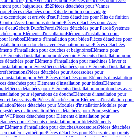
rs de douche, d90
Avec caches bondes
Pièces détachées pour Avec
ement pour baignoires, d52
Pièces détachées pour Vannes
trique
Pièces détachées pour Kits de finition pour vidage
ge excentrique et arrivée d'eau
Pièces détachées pour Kits de finition
hControl
Avec bouchons de bonde
Pièces détachées pour Avec
se d'eau
Geberit Duofix
Parois
Pièces détachées pour Parois
Systèmes
achées pour Eléments d'installation
Eléments d'installation pour
 pour lavabos
Eléments d'installation pour bidets
Pièces détachées pour
nstallation pour douches avec évacuation murale
Pièces détachées
ments d'installation pour douches et baignoires
Eléments pour
r Eléments d'installation pour déversoirs
Eléments d'installation pour
es détachées pour Eléments d'installation pour machines à laver et
installation pour éviers
Pièces détachées pour Eléments d'installation
réfabrications
Pièces détachées pour Accessoires pour
 d'installation pour WC
Pièces détachées pour Eléments d'installation
ces détachées pour Eléments d'installation pour bidets
Eléments
urale
Pièces détachées pour Eléments d'installation pour douches avec
nstallation pour séparations de douche
Eléments d'installation pour
er et lave-vaisselle
Pièces détachées pour Eléments d'installation pour
allation
Pièces détachées pour Modules d'installation
Modules pour
r systèmes d'alimentation
Pièces détachées pour Pour systèmes
pour WC
Pièces détachées pour Eléments d'installation pour
étachées pour Eléments d'installation pour bidets
Eléments
ur Eléments d'installation pour douches
Accessoires
Pièces détachées
 en matière synthétique
Pièces détachées pour Réservoirs apparents