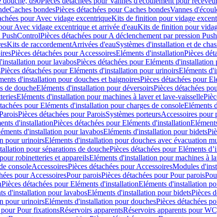
e douche, d90
Pièces détachées pour Vannes d'écoulement pour receveu
nde
Caches bondes
Pièces détachées pour Caches bondes
Vannes d'écoul
achées pour Avec vidage excentrique
Kits de finition pour vidage excen
pour Avec vidage excentrique et arrivée d'eau
Kits de finition pour vida
n PushControl
Pièces détachées pour A déclenchement par pression Pus
res
Kits de raccordement
Arrivées d'eau
Systèmes d'installation et de chas
ires
Pièces détachées pour Accessoires
Eléments d'installation
Pièces dét
'installation pour lavabos
Pièces détachées pour Eléments d'installation
s
Pièces détachées pour Eléments d'installation pour urinoirs
Eléments d'i
ments d'installation pour douches et baignoires
Pièces détachées pour Elé
ns de douche
Eléments d'installation pour déversoirs
Pièces détachées pou
teries
Eléments d'installation pour machines à laver et lave-vaisselle
Pièc
tachées pour Eléments d'installation pour charges de console
Eléments d'
Parois
Pièces détachées pour Parois
Systèmes porteurs
Accessoires pour p
nts d'installation
Pièces détachées pour Eléments d'installation
Eléments
éments d'installation pour lavabos
Eléments d'installation pour bidets
Piè
n pour urinoirs
Eléments d'installation pour douches avec évacuation m
tallation pour séparations de douche
Pièces détachées pour Eléments d’i
pour robinetteries et appareils
Eléments d'installation pour machines à lav
 de console
Accessoires
Pièces détachées pour Accessoires
Modules d'inst
hées pour Accessoires
Pour parois
Pièces détachées pour Pour parois
Pou
n
Pièces détachées pour Eléments d'installation
Eléments d'installation 
s d'installation pour lavabos
Eléments d'installation pour bidets
Pièces d
n pour urinoirs
Eléments d'installation pour douches
Pièces détachées po
 pour Pour fixations
Réservoirs apparents
Réservoirs apparents pour WC,