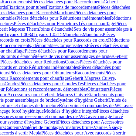
s
Raccordements
Pièces détachées pour Raccordements
Geberit
ords
Fixations pour tubes
Fixations de raccordements
Pièces détachées
ces détachées pour Raccords
Manchons
Pièces détachées pour
ontables
Pièces détachées pour Réductions indémontables
Réductions
metures
Pièces détachées pour Fermetures
Tés pour chauffage
Pièces
berit Mapress Therm
Joints d'étanchéité
Sets de vis pour assemblages à
one
Tuyaux 1.0034
Tuyaux 1.0215
Mamelons
Manchons
Pièces
ccords en croix
Pièces détachées pour Raccords en croix
Réductions
et raccordements, démontables
Compensateurs
Pièces détachées pour
ur chauffage
Pièces détachées pour Raccordements pour
nts
Joints d'étanchéité
Sets de vis pour assemblages de brides
Geberit
s
Pièces détachées pour Réductions
Coudes
Pièces détachées pour
ccords en croix
Réductions indémontables
Pièces détachées pour
teurs
Pièces détachées pour Obturateurs
Raccordements
Pièces
 pour Raccordements pour chauffage
Geberit Mapress Cuivre,
ons
Coudes
Pièces détachées pour Coudes
Tés
Pièces détachées pour
our Réductions et raccordements, démontables
Obturateurs
Pièces
pour Accessoires pour Geberit Mapress Cuivre
Etanchements pour
vis pour assemblages de brides
Système d'hygiène Geberit
Unités de
rtures et plaques de fermeture
Réservoirs et commandes de WC avec
inçage forcé hygiénique
Modules d’hygiène intégrés
Pièces détachées
essoires pour réservoirs et commandes de WC avec rinçage forcé
our système d'hygiène Geberit
Pièces détachées pour Accessoires
urs
Capteurs
Matériel de montage
Armatures brutes
Vannes à siège
accords à sertir Mepla
Pièces détachées pour Avec raccords à sertir