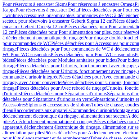
Pour réservoirs à encastrer Sigma
Pour réservoirs à encastrer Omega
Pi
Kappa
Pour réservoirs à encastrer Delta
Pièces détachées pour Pour rés
Twinline
Accessoires
Consommables
Commandes de WC à déclenchemen
secteur, pour réservoirs à encastrer Geberit Sigma 12 cm
Pièces détach
encastrer Geberit Omega 12 cm
Pièces détachées pour Pour alimentati
12 cm
Pièces détachées pour Pour alimentation par piles, pour réservo
à déclenchement pneumatique du rinçage
Pour rinçage double touche
P
pour commandes de WC
Pièces détachées pour Accessoires pour c
rinçage
Pièces détachées pour Pour commandes de WC à déclenchemen
WC
Pour WC suspendus
Pièces détachées pour Pour WC suspendus
P
bidets
Pièces détachées pour Modules sanitaires pour bidets
Pour bidets
rinçage
Pièces détachées pour Urinoirs, fonctionnement avec rinçage, 
rinçage
Pièces détachées pour Urinoirs, fonctionnement avec rinçage, 
commande d'urinoir intégrée
Pièces détachées pour Avec commande d'u
rinçage, avec / pour couvercle
Pièces détachées pour Urinoirs, fonctio
rinçage
Pièces détachées pour Avec rebord de rinçage
Urinoirs, foncti
d'urinoirs
Pièces détachées pour Séparations d'urinoirs
Séparations d'ur
détachées pour Séparations d'urinoirs en verre
Séparations d'urinoirs e
Accessoires
Siphons et accessoires de siphons
Tubes de chasse, coudes
d’eau
Raccordements aux appareils
Commandes d'urinoir
Montage enca
déclenchement électronique du rinçage, alimentation sur secteur
A décl
piles
A déclenchement pneumatique du rinçage
Pièces détachées pour
apparent
A déclenchement électronique du rinçage, alimentation sur se
alimentation par piles
Pièces détachées pour A déclenchement électroni
pour Kits d'encastrement et de remplacement
Tubes de chasse, coudes 