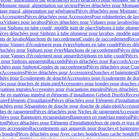
Montage mural, alimentation sur secteur
Pièces détachées pour Montage 
age mural, alimentation par générateur
Pièces détachées pour Montage m
s
Accessoires
Pièces détachées pour Accessoires
Pour robinetteries de la
ux
Vidages pour lavabos
Pièces détachées pour Vidages pour lavabos
Sip
our Siphons en tube coudé, modèle gain de place
Siphons à tube plonge
ièces détachées pour Siphons à tube plongeur pour lavabos, modèle gai
nts de lavabo
Manchons de raccordement
Coudes de raccordement
Reco
 pour Vannes d'écoulement pour éviers
Siphons en tube coudé
Pièces dé
étachées pour Siphons pour évier
Manchons de raccordement
Pièces dét
 pour Vannes d'écoulement pour appareils
Siphons en tube coudé
Pièces
s pour Siphons apparents
Raccords
Pièces détachées pour Raccords
Acces
achées pour Siphons
Coudes de raccordement
Pièces détachées pour Co
s
Accessoires
Pièces détachées pour Accessoires
Douches et baignoires
D
chées pour Ecoulements de douche
Accessoires pour écoulements de do
des pour douches de plain-pied
Accessoires pour bondes pour douches d
cuations murales
Accessoires pour évacuations murales
Pièces détachées
e en matériau minéral et éléments d’installation Geberit Duofix
Receve
aire
Eléments d'installation
Pièces détachées pour Eléments d'installatio
tachées pour Séparations de douche pour douche de plain-pied
Accessoi
hes de rangement
Pièces détachées pour Niches de rangement
Accessoir
chées pour Baignoires rectangulaires
Baignoires en matériau minéral
Pièc
tion
Pièces détachées pour Eléments d'installation
Jeux de pieds et jeux d
res accessoires
Raccordements aux appareils pour douches et baignoire
s bondes
Pièces détachées pour Avec caches bondes
Sans cache bonde
Pi