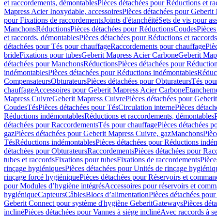
et raccordements, démontables
Pièces détachées pour Réductions et r
Mapress Acier Inoxydable, accessoires
Pièces détachées pour Geberit 
pour Fixations de raccordements
Joints d'étanchéité
Sets de vis pour a
Manchons
Réductions
Pièces détachées pour Réductions
Coudes
Pièces
et raccords, démontables
Pièces détachées pour Réductions et raccord
détachées pour Tés pour chauffage
Raccordements pour chauffage
Piè
bride
Fixations pour tubes
Geberit Mapress Acier Carbone
Geberit Map
détachées pour Manchons
Réductions
Pièces détachées pour Réductio
indémontables
Pièces détachées pour Réductions indémontables
Réduct
Compensateurs
Obturateurs
Pièces détachées pour Obturateurs
Tés pou
chauffage
Accessoires pour Geberit Mapress Acier Carbone
Etanchemen
Mapress Cuivre
Geberit Mapress Cuivre
Pièces détachées pour Geberi
Coudes
Tés
Pièces détachées pour Tés
Circulation interne
Pièces détach
Réductions indémontables
Réductions et raccordements, démontables
détachées pour Raccordements
Tés pour chauffage
Pièces détachées p
gaz
Pièces détachées pour Geberit Mapress Cuivre, gaz
Manchons
Pièc
Tés
Réductions indémontables
Pièces détachées pour Réductions indé
détachées pour Obturateurs
Raccordements
Pièces détachées pour Rac
tubes et raccords
Fixations pour tubes
Fixations de raccordements
Pièce
rinçage hygiéniques
Pièces détachées pour Unités de rinçage hygiéniq
rinçage forcé hygiénique
Pièces détachées pour Réservoirs et comman
pour Modules d’hygiène intégrés
Accessoires pour réservoirs et com
hygiénique
Capteurs
Câbles
Blocs d’alimentation
Pièces détachées pour
Geberit Connect pour système d'hygiène Geberit
Gateways
Pièces dét
incliné
Pièces détachées pour Vannes à siège incliné
Avec raccords à se