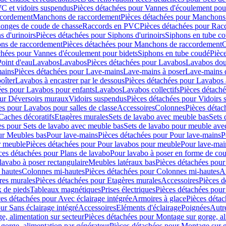
C et vidoirs suspendus
Pièces détachées pour Vannes d'écoulement pou
ccordement
Manchons de raccordement
Pièces détachées pour Manchons
longes de coude de chasse
Raccords en PVC
Pièces détachées pour Ra
s d'urinoirs
Pièces détachées pour Siphons d'urinoirs
Siphons en tube c
ns de raccordement
Pièces détachées pour Manchons de raccordement
C
chées pour Vannes d'écoulement pour bidets
Siphons en tube coudé
Pièc
Point d'eau
Lavabos
Lavabos
Pièces détachées pour Lavabos
Lavabos dou
ains
Pièces détachées pour Lave-mains
Lave-mains à poser
Lave-mains 
oîter
Lavabos à encastrer par le dessous
Pièces détachées pour Lavabos à
ées pour Lavabos pour enfants
Lavabos
Lavabos collectifs
Pièces détaché
our Déversoirs muraux
Vidoirs suspendus
Pièces détachées pour Vidoirs
es pour Lavabos pour salles de classe
Accessoires
Colonnes
Pièces détac
Caches décoratifs
Etagères murales
Sets de lavabo avec meuble bas
Sets 
es pour Sets de lavabo avec meuble bas
Sets de lavabo pour meuble ave
ur Meubles bas
Pour lave-mains
Pièces détachées pour Pour lave-mains
P
r meuble
Pièces détachées pour Pour lavabos pour meuble
Pour lave-mai
ces détachées pour Plans de lavabo
Pour lavabo à poser en forme de cou
lavabo à poser rectangulaire
Meubles latéraux bas
Pièces détachées pour
 hautes
Colonnes mi-hautes
Pièces détachées pour Colonnes mi-hautes
A
res murales
Pièces détachées pour Etagères murales
Accessoires
Pièces d
x de pieds
Tableaux magnétiques
Prises électriques
Pièces détachées pour 
es détachées pour Avec éclairage intégrée
Armoires à glace
Pièces détac
ur Sans éclairage intégré
Accessoires
Eléments d'éclairage
Poignées
Autr
e, alimentation sur secteur
Pièces détachées pour Montage sur gorge, al
gorge, alimentation par générateur
Pièces détachées pour Montage sur g