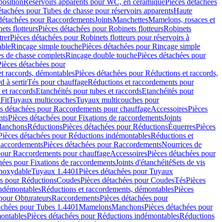
position
Réservoirs apparents pour WC, en céramique
Pièces détachées
étachées pour Tubes de chasse pour réservoirs apparents
Haute
détachées pour Raccordements
Joints
Manchettes
Mamelons, rosaces et
ets flotteurs
Pièces détachées pour Robinets flotteurs
Robinets
trer
Pièces détachées pour Robinets flotteurs pour réservoirs à
able
Rinçage simple touche
Pièces détachées pour Rinçage simple
s de chasse complets
Rinçage double touche
Pièces détachées pour
Pièces détachées pour
t raccords, démontables
Pièces détachées pour Réductions et raccords,
d à sertir
Tés pour chauffage
Réductions et raccordements pour
 et raccords
Etanchéités pour tubes et raccords
Etanchéités pour
Fit
Tuyaux multicouches
Tuyaux multicouches pour
s détachées pour Raccordements pour chauffage
Accessoires
Pièces
nts
Pièces détachées pour Fixations de raccordements
Joints
Manchons
Réductions
Pièces détachées pour Réductions
Équerres
Pièces
Pièces détachées pour Réductions indémontables
Réductions et
accordements
Pièces détachées pour Raccordements
Nourrices de
pour Raccordements pour chauffage
Accessoires
Pièces détachées pour
hées pour Fixations de raccordements
Joints d'étanchéité
Sets de vis
Inoxydable
Tuyaux 1.4401
Pièces détachées pour Tuyaux
es pour Réductions
Coudes
Pièces détachées pour Coudes
Tés
Pièces
indémontables
Réductions et raccordements, démontables
Pièces
pour Obturateurs
Raccordements
Pièces détachées pour
achées pour Tubes 1.4401
Mamelons
Manchons
Pièces détachées pour
ontables
Pièces détachées pour Réductions indémontables
Réductions