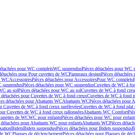
détachées pour WC complets
WC suspendus
Pièces détachées pour WC 
détachées pour Pour cuvettes de WC
Panneaux design
Pièces détachées
de WC
Accessoires
Pièces détachées pour Accessoires
Pour WC complets
 suspendus
Pièces détachées pour WC suspendus
Cuvettes de WC à fo
WC au sol
Pièces détachées pour WC au sol
Cuvettes de WC à fond creux
s détachées pour Cuvettes de WC à fond creux
Cuvettes de WC à fond p
ces détachées pour Abattants WC
Abattants WC
Pièces détachées pour 
ur Cuvettes de WC à fond creux surélevées
Cuvettes de WC à fond plat 
our Cuvettes de WC à fond creux rallongées
Abattants WC Comfort
Piè
Lunettes de WC
WC pour enfants
Pièces détachées pour WC pour enfant
 détachées pour Abattants WC pour enfants
Abattants WC
Pièces détac
ixation
Bidets
Bidets suspendus
Pièces détachées pour Bidets suspendus
B
 de WC
Plaques de déclenchement
Pièces détachées pour Plaques de dé