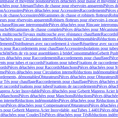
ant
Basse et moyenne position
Pièces détachées pour Basse et moyenne 
achées pour Attenant
Tubes de chasse pour réservoirs apparents
Pièces d
on
Accessoires
Pièces détachées pour Accessoires
Raccordements
Pièces 
s de chasse
Accessoires
Mécanismes de chasse et robinets flotteurs
Robin
eurs pour réservoirs apparents
Robinets flotteurs pour réservoirs à encas
 chasse
Rinçage interrompable
Pièces détachées pour Rinçage interromp
touche
Mécanismes de chasse complets
Pièces détachées pour Mécanisme
 multicouche
Tuyaux multicouche avec résistance chauffante
Raccords
étachées pour Circulation interne
Réductions indémontables
Réductions e
rdements
Distributeurs avec raccordement à visser
Répartiteur avec raccor
es pour Raccordements pour chauffage
Accessoires
Isolations pour tubes
nchéité
Sets de vis pour assemblages à bride
Consommables
Geberit Push
ces détachées pour Raccordements
Raccordements pour chauffage
Pièce
ts pour tubes et raccords
Fixations pour tubes
Fixations de raccordeme
ords
Pièces détachées pour Raccords
Manchons
Pièces détachées pour 
erne
Pièces détachées pour Circulation interne
Réductions indémontables
cordements, démontables
Obturateurs
Pièces détachées pour Obturateurs
R
ur Tés pour chauffage
Raccordements pour chauffage
Pièces détachées 
et raccords
Fixations pour tubes
Fixations de raccordements
Pièces détac
apress Acier Inoxydable
Pièces détachées pour Geberit Mapress Acier 
s
Manchons
Pièces détachées pour Manchons
Réductions
Pièces détaché
on interne
Réductions indémontables
Pièces détachées pour Réductions 
eurs
Pièces détachées pour Compensateurs
Obturateurs
Pièces détachées 
es pour Geberit Mapress Acier Inoxydable, gaz
Tubes 1.4401
Pièces dét
 détachées pour Coudes
Tés
Pièces détachées pour Tés
Réductions indém