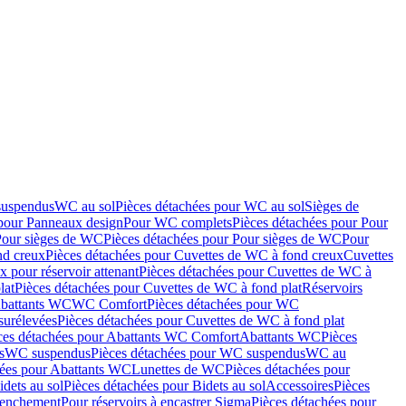
suspendus
WC au sol
Pièces détachées pour WC au sol
Sièges de
 pour Panneaux design
Pour WC complets
Pièces détachées pour Pour
Pour sièges de WC
Pièces détachées pour Pour sièges de WC
Pour
nd creux
Pièces détachées pour Cuvettes de WC à fond creux
Cuvettes
 pour réservoir attenant
Pièces détachées pour Cuvettes de WC à
lat
Pièces détachées pour Cuvettes de WC à fond plat
Réservoirs
Abattants WC
WC Comfort
Pièces détachées pour WC
surélevées
Pièces détachées pour Cuvettes de WC à fond plat
ces détachées pour Abattants WC Comfort
Abattants WC
Pièces
s
WC suspendus
Pièces détachées pour WC suspendus
WC au
hées pour Abattants WC
Lunettes de WC
Pièces détachées pour
idets au sol
Pièces détachées pour Bidets au sol
Accessoires
Pièces
clenchement
Pour réservoirs à encastrer Sigma
Pièces détachées pour