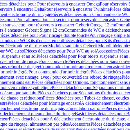
èces détachées pour Pour réservoirs à encastrer Omega
Pour réservoirs 
ervoirs à encastrer Delta
Pour réservoirs à encastrer Twinline
Pièces déta
t électronique du rinçage
Pièces détachées pour Commandes de WC à
ées pour Pour alimentation sur secteur, pour réservoirs à encastrer Geb
on sur secteur, pour réservoirs à encastrer Geberit Omega 12 cm
Pour al
irs à encastrer Geberit Sigma 12 cm
Commandes de WC à déclenchement
ièces détachées pour Pour rinçage double touche
Pour rinçage simple t
ommandes de WC
Kits d'encastrement
Pièces détachées pour Kits d'encast
t électronique du rinçage
Modules sanitaires Geberit Monolith
Modules
our WC au sol
Pièces détachées pour Pour WC au sol
Accessoires
Pièces
 suspendus et au sol
Pièces détachées pour Pour bidets suspendus et au 
avec rebord de rinçage
Sans couvercle
Pièces détachées pour Sans couve
sans rebord de rinçage
Commande d'urinoir apparente ou à encastrer
Piè
rinoir intégrée
Pour commande d'urinoir intégrée
Pièces détachées pou
nnement avec rinçage, avec / pour couvercle
Sans rebord de rinçage
Pièc
onnement sans eau
Pièces détachées pour Urinoirs, fonctionnement sans 
inoirs en matière synthétique
Pièces détachées pour Séparations d'urinoi
n céramique sanitaire
Pièces détachées pour Séparations d'urinoirs en cé
 de chasse et réductions
Pièces détachées pour Tubes de chasse, coudes 
stré
Pièces détachées pour Montage encastré
A déclenchement électroniq
enchement électronique du rinçage, alimentation par piles
Pièces détach
 A déclenchement pneumatique du rinçage
Basic
Pièces détachées pour B
cteur
Pièces détachées pour A déclenchement électronique du rinçage, al
que du rinçage, alimentation par piles
Accessoires
Pièces détachées pou
de chasse et réductions
Sets de rénovation
Pièces détachées pour Sets de