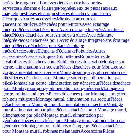
boîtes de rangement
Porte-serviettes et crochets porte-
serviettes
Eléments d'éclairage
Poignées
Jeux de pieds
Tableaux
magnétiques
Prises électriques
Pièces détachées pour Prises
électriques
Autres accessoires
Miroirs et armoires à
glace
Miroirs
Pièces détachées pour Miroirs
Avec éclairage
intégrée
Pièces détachées pour Avec éclairage intégrée
Armoires à
glace
Pièces détachées pour Armoires à glace
Avec éclairage
intégrée
Pièces détachées pour Avec éclairage intégrée
Sans éclairage
intégré
Pièces détachées pour Sans éclairage
intégré
Accessoires
Eléments d'éclairage
Poignées
Autres
accessoires
Prises électriques
Robinetteries
Robinetteries de
lavabo
Pièces détachées pour Robinetteries de lavabo
Montage sur
gorge, alimentation sur secteur
Pièces détachées pour Montage sur
gorge, alimentation sur secteur
Montage sur gorge, alimentation par
piles
Pièces détachées pour Montage sur gorge, alimentation par
piles
Montage sur gorge, alimentation par générateur
Pièces détachées
pour Montage sur gorge, alimentation par générateur
Montage sur
gorge, robinets mitigeurs
Pièces détachées pour Montage sur gorge,
robinets mitigeurs
Montage mural, alimentation sur secteur
Pièces
détachées pour Montage mural, alimentation sur secteur
Montage
mural, alimentation par piles
Pièces détachées pour Montage mural,
alimentation par piles
Montage mural, alimentation par
générateur
Pièces détachées pour Montage mural, alimentation par
générateur
Montage mural, robinets mélangeurs
Pièces détachées
pour Montage mural, robinets mélangeurs
Accessoires
Pièces