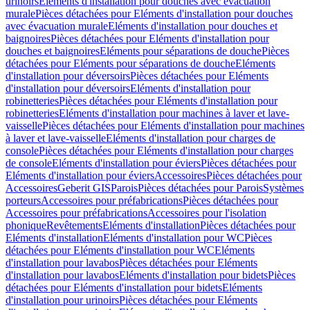
urinoirs
Eléments d'installation pour douches avec évacuation
murale
Pièces détachées pour Eléments d'installation pour douches
avec évacuation murale
Eléments d'installation pour douches et
baignoires
Pièces détachées pour Eléments d'installation pour
douches et baignoires
Eléments pour séparations de douche
Pièces
détachées pour Eléments pour séparations de douche
Eléments
d'installation pour déversoirs
Pièces détachées pour Eléments
d'installation pour déversoirs
Eléments d'installation pour
robinetteries
Pièces détachées pour Eléments d'installation pour
robinetteries
Eléments d'installation pour machines à laver et lave-
vaisselle
Pièces détachées pour Eléments d'installation pour machines
à laver et lave-vaisselle
Eléments d'installation pour charges de
console
Pièces détachées pour Eléments d'installation pour charges
de console
Eléments d'installation pour éviers
Pièces détachées pour
Eléments d'installation pour éviers
Accessoires
Pièces détachées pour
Accessoires
Geberit GIS
Parois
Pièces détachées pour Parois
Systèmes
porteurs
Accessoires pour préfabrications
Pièces détachées pour
Accessoires pour préfabrications
Accessoires pour l'isolation
phonique
Revêtements
Eléments d'installation
Pièces détachées pour
Eléments d'installation
Eléments d'installation pour WC
Pièces
détachées pour Eléments d'installation pour WC
Eléments
d'installation pour lavabos
Pièces détachées pour Eléments
d'installation pour lavabos
Eléments d'installation pour bidets
Pièces
détachées pour Eléments d'installation pour bidets
Eléments
d'installation pour urinoirs
Pièces détachées pour Eléments