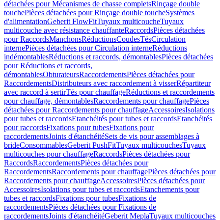
détachées pour Mécanismes de chasse complets
Rinçage double
touche
Pièces détachées pour Rinçage double touche
Systèmes
d'alimentation
Geberit FlowFit
Tuyaux multicouche
Tuyaux
multicouche avec résistance chauffante
Raccords
Pièces détachées
pour Raccords
Manchons
Réductions
Coudes
Tés
Circulation
interne
Pièces détachées pour Circulation interne
Réductions
indémontables
Réductions et raccords, démontables
Pièces détachées
pour Réductions et raccords,
démontables
Obturateurs
Raccordements
Pièces détachées pour
Raccordements
Distributeurs avec raccordement à visser
Répartiteur
avec raccord à sertir
Tés pour chauffage
Réductions et raccordements
pour chauffage, démontables
Raccordements pour chauffage
Pièces
détachées pour Raccordements pour chauffage
Accessoires
Isolations
pour tubes et raccords
Etanchéités pour tubes et raccords
Etanchéités
pour raccords
Fixations pour tubes
Fixations pour
raccordements
Joints d'étanchéité
Sets de vis pour assemblages à
bride
Consommables
Geberit PushFit
Tuyaux multicouches
Tuyaux
multicouches pour chauffage
Raccords
Pièces détachées pour
Raccords
Raccordements
Pièces détachées pour
Raccordements
Raccordements pour chauffage
Pièces détachées pour
Raccordements pour chauffage
Accessoires
Pièces détachées pour
Accessoires
Isolations pour tubes et raccords
Etanchements pour
tubes et raccords
Fixations pour tubes
Fixations de
raccordements
Pièces détachées pour Fixations de
raccordements
Joints d'étanchéité
Geberit Mepla
Tuyaux multicouches