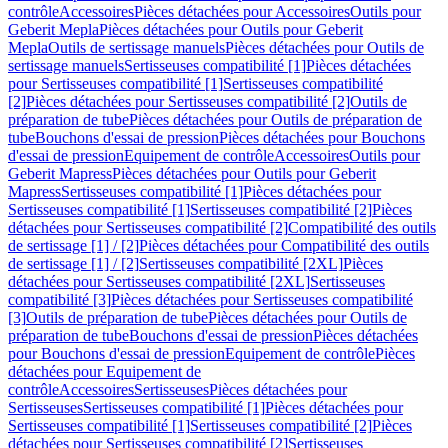
contrôle
Accessoires
Pièces détachées pour Accessoires
Outils pour
Geberit Mepla
Pièces détachées pour Outils pour Geberit
Mepla
Outils de sertissage manuels
Pièces détachées pour Outils de
sertissage manuels
Sertisseuses compatibilité [1]
Pièces détachées
pour Sertisseuses compatibilité [1]
Sertisseuses compatibilité
[2]
Pièces détachées pour Sertisseuses compatibilité [2]
Outils de
préparation de tube
Pièces détachées pour Outils de préparation de
tube
Bouchons d'essai de pression
Pièces détachées pour Bouchons
d'essai de pression
Equipement de contrôle
Accessoires
Outils pour
Geberit Mapress
Pièces détachées pour Outils pour Geberit
Mapress
Sertisseuses compatibilité [1]
Pièces détachées pour
Sertisseuses compatibilité [1]
Sertisseuses compatibilité [2]
Pièces
détachées pour Sertisseuses compatibilité [2]
Compatibilité des outils
de sertissage [1] / [2]
Pièces détachées pour Compatibilité des outils
de sertissage [1] / [2]
Sertisseuses compatibilité [2XL]
Pièces
détachées pour Sertisseuses compatibilité [2XL]
Sertisseuses
compatibilité [3]
Pièces détachées pour Sertisseuses compatibilité
[3]
Outils de préparation de tube
Pièces détachées pour Outils de
préparation de tube
Bouchons d'essai de pression
Pièces détachées
pour Bouchons d'essai de pression
Equipement de contrôle
Pièces
détachées pour Equipement de
contrôle
Accessoires
Sertisseuses
Pièces détachées pour
Sertisseuses
Sertisseuses compatibilité [1]
Pièces détachées pour
Sertisseuses compatibilité [1]
Sertisseuses compatibilité [2]
Pièces
détachées pour Sertisseuses compatibilité [2]
Sertisseuses