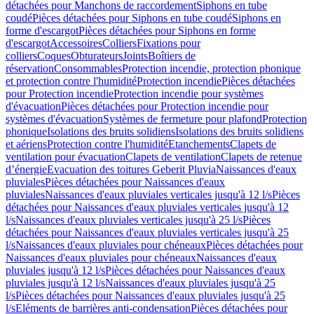
détachées pour Manchons de raccordement
Siphons en tube
coudé
Pièces détachées pour Siphons en tube coudé
Siphons en
forme d'escargot
Pièces détachées pour Siphons en forme
d'escargot
Accessoires
Colliers
Fixations pour
colliers
Coques
Obturateurs
Joints
Boîtiers de
réservation
Consommables
Protection incendie, protection phonique
et protection contre l'humidité
Protection incendie
Pièces détachées
pour Protection incendie
Protection incendie pour systèmes
d'évacuation
Pièces détachées pour Protection incendie pour
systèmes d'évacuation
Systèmes de fermeture pour plafond
Protection
phonique
Isolations des bruits solidiens
Isolations des bruits solidiens
et aériens
Protection contre l'humidité
Etanchements
Clapets de
ventilation pour évacuation
Clapets de ventilation
Clapets de retenue
d’énergie
Evacuation des toitures Geberit Pluvia
Naissances d'eaux
pluviales
Pièces détachées pour Naissances d'eaux
pluviales
Naissances d'eaux pluviales verticales jusqu'à 12 l/s
Pièces
détachées pour Naissances d'eaux pluviales verticales jusqu'à 12
l/s
Naissances d'eaux pluviales verticales jusqu'à 25 l/s
Pièces
détachées pour Naissances d'eaux pluviales verticales jusqu'à 25
l/s
Naissances d'eaux pluviales pour chéneaux
Pièces détachées pour
Naissances d'eaux pluviales pour chéneaux
Naissances d'eaux
pluviales jusqu'à 12 l/s
Pièces détachées pour Naissances d'eaux
pluviales jusqu'à 12 l/s
Naissances d'eaux pluviales jusqu'à 25
l/s
Pièces détachées pour Naissances d'eaux pluviales jusqu'à 25
l/s
Eléments de barrières anti-condensation
Pièces détachées pour