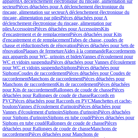
apparent
A déclenchement électronique du rinçage, alimentation sur
secteur
Pièces détachées pour A déclenchement électronique du
rinçage, alimentation sur secteur
A déclenchement électronique du
rinçage, alimentation par piles
Pièces détachées pour A
déclenchement électronique du rinçage, alimentation par
piles
Accessoires
Pièces détachées pour Accessoires
Kits
d'encastrement et de remplacement
Pièces détachées pour Kits
d'encastrement et de remplacement
Tubes de chasse, coudes de
chasse et réductions
Sets de rénovation
Pièces détachées pour Sets de
rénovation
Plaques de fermeture
Aides à la commande
Raccordements
aux appareils pour WC, urinoirs et bidets
Vannes d'écoulement pour
WC et vidoirs suspendus
Pièces détachées pour Vannes d'écoulement
pour WC et vidoirs suspendus
Siphons
Pièces détachées pour
Siphons
Coudes de raccordement
Pièces détachées pour Coudes de
raccordement
Manchons de raccordement
Pièces détachées pour
Manchons de raccordement
Kits de raccordement
Pièces détachées
pour Kits de raccordement
Rallonges de coude de chasse
Pièces
détachées pour Rallonges de coude de chasse
Raccords en
PVC
Pièces détachées pour Raccords en PVC
Manchettes et cache-
boulons
Vannes d'écoulement d'urinoirs
Pièces détachées pour
Vannes d'écoulement d'urinoirs
Siphons d'urinoirs
Pièces détachées
pour Siphons d'urinoirs
Siphons en tube coudé
Pièces détachées pour
Siphons en tube coudé
Rallonges de coude de chasse
Pièces
détachées pour Rallonges de coude de chasse
Manchons de
raccordement
Pièces détachées pour Manchons de