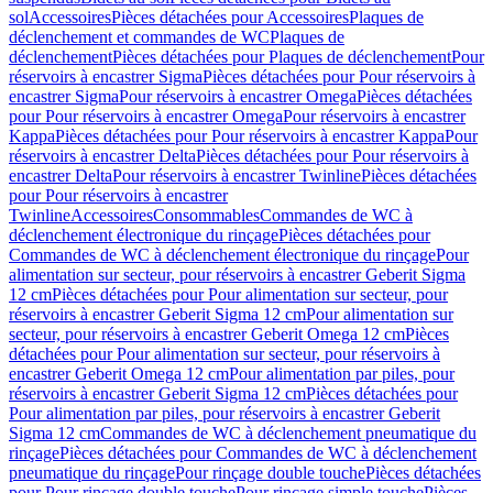
sol
Accessoires
Pièces détachées pour Accessoires
Plaques de
déclenchement et commandes de WC
Plaques de
déclenchement
Pièces détachées pour Plaques de déclenchement
Pour
réservoirs à encastrer Sigma
Pièces détachées pour Pour réservoirs à
encastrer Sigma
Pour réservoirs à encastrer Omega
Pièces détachées
pour Pour réservoirs à encastrer Omega
Pour réservoirs à encastrer
Kappa
Pièces détachées pour Pour réservoirs à encastrer Kappa
Pour
réservoirs à encastrer Delta
Pièces détachées pour Pour réservoirs à
encastrer Delta
Pour réservoirs à encastrer Twinline
Pièces détachées
pour Pour réservoirs à encastrer
Twinline
Accessoires
Consommables
Commandes de WC à
déclenchement électronique du rinçage
Pièces détachées pour
Commandes de WC à déclenchement électronique du rinçage
Pour
alimentation sur secteur, pour réservoirs à encastrer Geberit Sigma
12 cm
Pièces détachées pour Pour alimentation sur secteur, pour
réservoirs à encastrer Geberit Sigma 12 cm
Pour alimentation sur
secteur, pour réservoirs à encastrer Geberit Omega 12 cm
Pièces
détachées pour Pour alimentation sur secteur, pour réservoirs à
encastrer Geberit Omega 12 cm
Pour alimentation par piles, pour
réservoirs à encastrer Geberit Sigma 12 cm
Pièces détachées pour
Pour alimentation par piles, pour réservoirs à encastrer Geberit
Sigma 12 cm
Commandes de WC à déclenchement pneumatique du
rinçage
Pièces détachées pour Commandes de WC à déclenchement
pneumatique du rinçage
Pour rinçage double touche
Pièces détachées
pour Pour rinçage double touche
Pour rinçage simple touche
Pièces