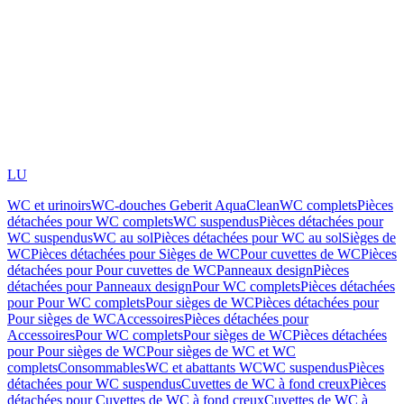
LU
WC et urinoirs
WC-douches Geberit AquaClean
WC complets
Pièces
détachées pour WC complets
WC suspendus
Pièces détachées pour
WC suspendus
WC au sol
Pièces détachées pour WC au sol
Sièges de
WC
Pièces détachées pour Sièges de WC
Pour cuvettes de WC
Pièces
détachées pour Pour cuvettes de WC
Panneaux design
Pièces
détachées pour Panneaux design
Pour WC complets
Pièces détachées
pour Pour WC complets
Pour sièges de WC
Pièces détachées pour
Pour sièges de WC
Accessoires
Pièces détachées pour
Accessoires
Pour WC complets
Pour sièges de WC
Pièces détachées
pour Pour sièges de WC
Pour sièges de WC et WC
complets
Consommables
WC et abattants WC
WC suspendus
Pièces
détachées pour WC suspendus
Cuvettes de WC à fond creux
Pièces
détachées pour Cuvettes de WC à fond creux
Cuvettes de WC à