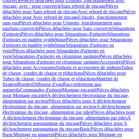
couvercle
Pièces détachées pour Urinoirs, fonctionnement avec
rinçage, avec / pour couvercle
Sans rebord de rinçage
Pièces
détachées pour Sans rebord de rinçage
Avec rebord de rinçage
Pièces
détachées pour Avec rebord de rinçage
Urinoirs, fonctionnement
sans eau
Pièces détachées pour Urinoirs, fonctionnement sans
eau
Sans couvercle
Pièces détachées pour Sans couvercle
Séparations
d'urinoirs
Pièces détachées pour Séparations d'urinoirs
Séparations
d'urinoirs en matière synthétique
Pièces détachées pour Séparations
d'urinoirs en matière synthétique
Séparations d'urinoirs en
verre
Pièces détachées pour Séparations d'urinoirs en
verre
Séparations d'urinoirs en céramique sanitaire
Pièces détachées
pour Séparations d'urinoirs en céramique sanitaire
Accessoires
Pièces
détachées pour Accessoires
Siphons et accessoires de siphons
Tubes
de chasse, coudes de chasse et réductions
Pièces détachées pour
Tubes de chasse, coudes de chasse et réductions
Matériel de
fixation
Bondes
Diffuseur d’eau
Raccordements aux
appareils
Commandes d'urinoir
Montage encastré
Pièces détachées
pour Montage encastré
A déclenchement électronique du rinçage,
alimentation sur secteur
Pièces détachées pour A déclenchement
électronique du rinçage, alimentation sur secteur
A déclenchement
électronique du rinçage, alimentation par piles
Pièces détachées pour
A déclenchement électronique du rinçage, alimentation par piles
A
déclenchement pneumatique du rinçage
Pièces détachées pour A
déclenchement pneumatique du rinçage
Basic
Pièces détachées pour
Basic
Montage en apparent
Pièces détachées pour Montage en