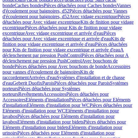
bonde
Caches bondes
Pièces détachées pour Caches bondes
Vannes
d'écoulement pour baignoires, d52
Pièces détachées pour Vannes
d'écoulement pour baignoires, d52
Avec vidage excentrique
Pièces
détachées pour Avec vidage excentrique
Kits de finition pour vidage
excentrique
Pièces détachées pour Kits de finition pour vidage
excentrique
Avec vidage excentrique et arrivée d'eau
Pièces
détachées pour Avec vidage excentrique et arrivée d'eau
Kits de
finition pour vidage excentrique et arrivée d'eau
Pièces détachées
pour Kits de finition pour vidage excentrique et arrivée d'eau
A
déclenchement par pression PushControl
Pièces détachées pour A
déclenchement par pression PushControl
Avec bouchons de
bonde
Pièces détachées pour Avec bouchons de bonde
Accessoires
pour vannes d'écoulement de baignoires
Kits de
raccordement
Arrivées d'eau
Systèmes d'installation et de chasse
d'eau
Geberit Duofix
Parois
Pièces détachées pour Parois
Systèmes
porteurs
Pièces détachées pour Systèmes
porteurs
Revêtements
Accessoires
Pièces détachées pour
Accessoires
Eléments d'installation
Pièces détachées pour Eléments
d'installation
Eléments d'installation pour WC
Pièces détachées pour
Eléments d'installation pour WC
Eléments d'installation pour
lavabos
Pièces détachées pour Eléments d'installation pour
lavabos
Eléments d'installation pour bidets
Pièces détachées pour
Eléments d'installation pour bidets
Eléments d'installation pour
urinoirs
Pièces détachées pour Eléments d'installation pour