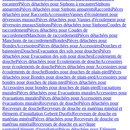
encastrer
Pièces détachées pour Siphons à encastrer
Siphons
apparents
Pièces détachées pour Siphons apparents
Raccords
Pièces
détachées pour Raccords
Accessoires
Vannes d'écoulement pour
déversoirs muraux
Pièces détachées pour Vannes d'écoulement pour
déversoirs muraux
Siphons
Pièces détachées pour Siphons
Coudes de
raccordement
Pièces détachées pour Coudes de
raccordement
Manchons de raccordement
Pièces détachées pour
Manchons de raccordement
Bondes
Pièces détachées pour
Bondes
Accessoires
Pièces détachées pour Accessoires
Douches et
baignoires
Douches
Evacuation des sols pour douches
Pièces
détachées pour Evacuation des sols pour douches
Ecoulements de
douche
Pièces détachées pour Ecoulements de douche
Accessoires
pour écoulements de douche
Pièces détachées pour Accessoires pour
écoulements de douche
Bondes pour douches de plain-pied
Pièces
détachées pour Bondes pour douches de plain-pied
Accessoires pour
bondes pour douches de plain-pied
Pièces détachées pour
Accessoires pour bondes pour douches de plain-pied
Evacuations
murales
Pièces détachées pour Evacuations murales
Accessoires pour
évacuations murales
Pièces détachées pour Accessoires pour
évacuations murales
Receveurs de douche
Pièces détachées pour
Receveurs de douche
Receveurs de douche en matériau minéral et
éléments d’installation Geberit Duofix
Receveurs de douche en
matériau minéral
Pièces détachées pour Receveurs de douche en
matériau minéral
Receveurs de douche en acrylique
sanitaire
Eléments d'installation
Pièces détachées pour Eléments