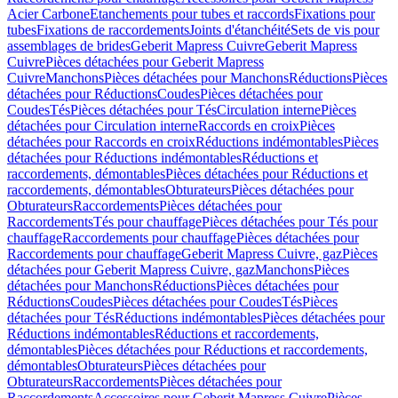
Acier Carbone
Etanchements pour tubes et raccords
Fixations pour
tubes
Fixations de raccordements
Joints d'étanchéité
Sets de vis pour
assemblages de brides
Geberit Mapress Cuivre
Geberit Mapress
Cuivre
Pièces détachées pour Geberit Mapress
Cuivre
Manchons
Pièces détachées pour Manchons
Réductions
Pièces
détachées pour Réductions
Coudes
Pièces détachées pour
Coudes
Tés
Pièces détachées pour Tés
Circulation interne
Pièces
détachées pour Circulation interne
Raccords en croix
Pièces
détachées pour Raccords en croix
Réductions indémontables
Pièces
détachées pour Réductions indémontables
Réductions et
raccordements, démontables
Pièces détachées pour Réductions et
raccordements, démontables
Obturateurs
Pièces détachées pour
Obturateurs
Raccordements
Pièces détachées pour
Raccordements
Tés pour chauffage
Pièces détachées pour Tés pour
chauffage
Raccordements pour chauffage
Pièces détachées pour
Raccordements pour chauffage
Geberit Mapress Cuivre, gaz
Pièces
détachées pour Geberit Mapress Cuivre, gaz
Manchons
Pièces
détachées pour Manchons
Réductions
Pièces détachées pour
Réductions
Coudes
Pièces détachées pour Coudes
Tés
Pièces
détachées pour Tés
Réductions indémontables
Pièces détachées pour
Réductions indémontables
Réductions et raccordements,
démontables
Pièces détachées pour Réductions et raccordements,
démontables
Obturateurs
Pièces détachées pour
Obturateurs
Raccordements
Pièces détachées pour
Raccordements
Accessoires pour Geberit Mapress Cuivre
Pièces