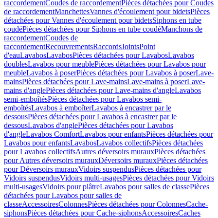
raccordement
Coudes de raccordement
Pièces détachées pour Coudes
de raccordement
Manchettes
Vannes d'écoulement pour bidets
Pièces
détachées pour Vannes d'écoulement pour bidets
Siphons en tube
coudé
Pièces détachées pour Siphons en tube coudé
Manchons de
raccordement
Coudes de
raccordement
Recouvrements
Raccords
Joints
Point
d'eau
Lavabos
Lavabos
Pièces détachées pour Lavabos
Lavabos
doubles
Lavabos pour meuble
Pièces détachées pour Lavabos pour
meuble
Lavabos à poser
Pièces détachées pour Lavabos à poser
Lave-
mains
Pièces détachées pour Lave-mains
Lave-mains à poser
Lave-
mains d'angle
Pièces détachées pour Lave-mains d'angle
Lavabos
semi-emboîtés
Pièces détachées pour Lavabos semi-
emboîtés
Lavabos à emboîter
Lavabos à encastrer par le
dessous
Pièces détachées pour Lavabos à encastrer par le
dessous
Lavabos d'angle
Pièces détachées pour Lavabos
d'angle
Lavabos Comfort
Lavabos pour enfants
Pièces détachées pour
Lavabos pour enfants
Lavabos
Lavabos collectifs
Pièces détachées
pour Lavabos collectifs
Autres déversoirs muraux
Pièces détachées
pour Autres déversoirs muraux
Déversoirs muraux
Pièces détachées
pour Déversoirs muraux
Vidoirs suspendus
Pièces détachées pour
Vidoirs suspendus
Vidoirs multi-usages
Pièces détachées pour Vidoirs
multi-usages
Vidoirs pour plâtre
Lavabos pour salles de classe
Pièces
détachées pour Lavabos pour salles de
classe
Accessoires
Colonnes
Pièces détachées pour Colonnes
Cache-
siphons
Pièces détachées pour Cache-siphons
Accessoires
Caches