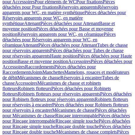
pour Accessoires
Pour eléments de WC
Pour fixations
Pièces
détachées pour Pour fixations
Réservoirs apparents
Réservoirs
apparents pour WC, en matière synthétique
Pièces détachées pour
Réservoirs apparents pour WC, en matière
synthétique
Attenant
Pièces détachées pour Attenant
Basse et
moyenne position
Pièces détachées pour Basse et moyenne
position
Réservoirs apparents pour WC, en céramique
Pièces
détachées pour Réservoirs apparents pour WC, en
céramique
Attenant
Pièces détachées pour Attenant
Tubes de chasse
pour réservoirs apparents
Pièces détachées pour Tubes de chasse
pour réservoirs apparents
Haute position
Pièces détachées pour Haute
position
Basse et moyenne position
Accessoires
Pièces détachées pour
Accessoires
Raccordements
Pièces détachées pour
Raccordements
Joints
Manchettes
Mamelons, rosaces et modérateurs
de débit
Mécanismes de chasse
Réservoirs à encastrer
Tubes de
chasse
Accessoires
Mécanismes de chasse et robinets
flotteurs
Robinets flotteurs
Pièces détachées pour Robinets
flotteurs
Robinets flotteurs pour réservoirs apparents
Pièces détachées
pour Robinets flotteurs pour réservoirs apparents
Robinets flotteurs
pour réservoirs à encastrer
Pièces détachées pour Robinets flotteurs
pour réservoirs à encastrer
Mécanismes de chasse
Pièces détachées
pour Mécanismes de chasse
Rinçage interrompable
Pièces détachées
pour Rinçage interrompable
Rinçage simple touche
Pièces détachées
pour Rinçage simple touche
Rinçage double touche
Pièces détachées
pour Rinçage double touche
Mécanismes de chasse complets
Pièces