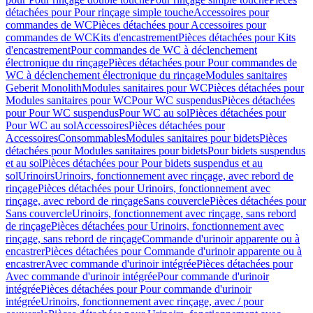
détachées pour Pour rinçage simple touche
Accessoires pour
commandes de WC
Pièces détachées pour Accessoires pour
commandes de WC
Kits d'encastrement
Pièces détachées pour Kits
d'encastrement
Pour commandes de WC à déclenchement
électronique du rinçage
Pièces détachées pour Pour commandes de
WC à déclenchement électronique du rinçage
Modules sanitaires
Geberit Monolith
Modules sanitaires pour WC
Pièces détachées pour
Modules sanitaires pour WC
Pour WC suspendus
Pièces détachées
pour Pour WC suspendus
Pour WC au sol
Pièces détachées pour
Pour WC au sol
Accessoires
Pièces détachées pour
Accessoires
Consommables
Modules sanitaires pour bidets
Pièces
détachées pour Modules sanitaires pour bidets
Pour bidets suspendus
et au sol
Pièces détachées pour Pour bidets suspendus et au
sol
Urinoirs
Urinoirs, fonctionnement avec rinçage, avec rebord de
rinçage
Pièces détachées pour Urinoirs, fonctionnement avec
rinçage, avec rebord de rinçage
Sans couvercle
Pièces détachées pour
Sans couvercle
Urinoirs, fonctionnement avec rinçage, sans rebord
de rinçage
Pièces détachées pour Urinoirs, fonctionnement avec
rinçage, sans rebord de rinçage
Commande d'urinoir apparente ou à
encastrer
Pièces détachées pour Commande d'urinoir apparente ou à
encastrer
Avec commande d'urinoir intégrée
Pièces détachées pour
Avec commande d'urinoir intégrée
Pour commande d'urinoir
intégrée
Pièces détachées pour Pour commande d'urinoir
intégrée
Urinoirs, fonctionnement avec rinçage, avec / pour