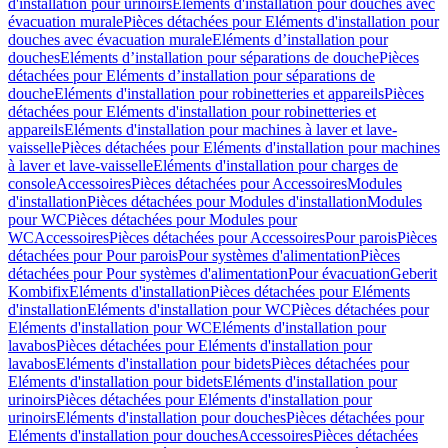
d'installation pour urinoirs
Eléments d'installation pour douches avec
évacuation murale
Pièces détachées pour Eléments d'installation pour
douches avec évacuation murale
Eléments d’installation pour
douches
Eléments d’installation pour séparations de douche
Pièces
détachées pour Eléments d’installation pour séparations de
douche
Eléments d'installation pour robinetteries et appareils
Pièces
détachées pour Eléments d'installation pour robinetteries et
appareils
Eléments d'installation pour machines à laver et lave-
vaisselle
Pièces détachées pour Eléments d'installation pour machines
à laver et lave-vaisselle
Eléments d'installation pour charges de
console
Accessoires
Pièces détachées pour Accessoires
Modules
d'installation
Pièces détachées pour Modules d'installation
Modules
pour WC
Pièces détachées pour Modules pour
WC
Accessoires
Pièces détachées pour Accessoires
Pour parois
Pièces
détachées pour Pour parois
Pour systèmes d'alimentation
Pièces
détachées pour Pour systèmes d'alimentation
Pour évacuation
Geberit
Kombifix
Eléments d'installation
Pièces détachées pour Eléments
d'installation
Eléments d'installation pour WC
Pièces détachées pour
Eléments d'installation pour WC
Eléments d'installation pour
lavabos
Pièces détachées pour Eléments d'installation pour
lavabos
Eléments d'installation pour bidets
Pièces détachées pour
Eléments d'installation pour bidets
Eléments d'installation pour
urinoirs
Pièces détachées pour Eléments d'installation pour
urinoirs
Eléments d'installation pour douches
Pièces détachées pour
Eléments d'installation pour douches
Accessoires
Pièces détachées