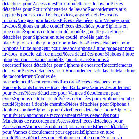
détachées pour Accessoires
Pour robinetteries de lavabo
Pièces
détachées pour Pour robinetteries de lavabo
Raccordements aux
appareils pour espace lavabo, éviers, appareils et déversoirs
muraux
Vidages pour lavabos
Pièces détachées pour Vidages pour
lavabos
Siphons en tube coudé
Pièces détachées pour Siphons en
tube coudé
Siphons en tube coudé, modèle gain de place
Pièces
détachées pour Siphons en tube coudé, modèle gain de
place
Siphons à tube plongeur pour lavabos
Pièces détachées pour
Siphons à tube plongeur pour lavabos
Siphons à tube plongeur pour
lavabos, modèle gain de place
Pièces détachées pour Siphons à tube
plongeur pour lavabos, modèle gain de place
Siphons à
encastrer
Pièces détachées pour Siphons à encastrer
Raccordements
de lavabo
Pièces détachées pour Raccordements de lavabo
Manchons
de raccordement
Coudes de
raccordement
Recouvrements
Raccords
Pièces détachées pour
Raccords
Joints
Tubes de trop-plein
Rallonges
Vannes d'écoulement
pour éviers
Pièces détachées pour Vannes d'écoulement pour
éviers
Siphons en tube coudé
Pièces détachées pour Siphons en tube
coudé
Siphons à double chambre
Pièces détachées pour Siphons à
double chambre
Siphons pour évier
Pièces détachées pour Siphons
pour évier
Manchons de raccordement
Pièces détachées pour
Manchons de raccordement
Accessoires
Pièces détachées pour
Accessoires
Vannes d'écoulement pour appareils
Pièces détachées
pour Vannes d'écoulement pour appareils
Siphons en tube
coudé
Pièces détachées pour Siphons en tube coudé
Siphons à