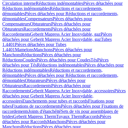
Circulation interne
Réductions indémontables
Pièces détachées pour
Réductions indémontables
Réductions et raccordements,
démontables
Pièces détachées pour Réductions et raccordements,
démontables
Compensateurs
Pièces détachées pour
Compensateurs
Obturateurs
Pièces détachées pour
Obturateurs
Raccordements
Pièces détachées pour
Raccordements
Geberit Mapress Acier Inoxydable, gaz
Pièces
détachées pour Geberit Mapress Acier Inoxydable, gaz
Tubes
1.4401
Pièces détachées pour Tubes
1.4401
Mamelons
Manchons
Pièces détachées pour
Manchons
Réductions
Pièces détachées pour
Réductions
Coudes
Pièces détachées pour Coudes
Tés
Pièces
détachées pour Tés
Réductions indémontables
Pièces détachées pour
Réductions indémontables
Réductions et raccordements,
démontables
Pièces détachées pour Réductions et raccordements,
démontables
Obturateurs
Pièces détachées pour
Obturateurs
Raccordements
Pièces détachées pour
Raccordements
Geberit Mapress Acier Inoxydable, accessoires
Pièces
détachées pour Geberit Mapress Acier Inoxydable,
accessoires
Etanchements pour tubes et raccords
Fixations pour
tubes
Fixations de raccordements
Pièces détachées pour Fixations de
raccordements
Joints d'étanchéité
Sets de vis pour assemblages de
brides
Geberit Mapress Therm
Tuyaux Therm
Raccords
Pièces
détachées pour Raccords
Manchons
Pièces détachées pour
Manchons
Réductions
Pièces détachées pour