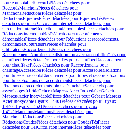
pour eau potable
Raccords
Pièces détachées pour
Raccords
Manchons
Pièces détachées pour
Manchons
Réductions
Pièces détachées pour
Réductions
Équerres
Pièces détachées pour Équerres
Tés
Pièces
détachées pour Tés
Circulation interne
Pièces détachées pour
Circulation interne
Réductions indémontables
Pièces détachées pour
Réductions indémontables
Réductions et raccordements,
démontables
Pièces détachées pour Réductions et raccordements,
démontables
Obturateurs
Pièces détachées pour
Obturateurs
Raccordements
Pièces détachées pour
Raccordements
Nourrices de distribution avec raccord fileté
Tés pour
chauffage
Pièces détachées pour Tés pour chauffage
Raccordements
pour chauffage
Pièces détachées pour Raccordements pour
chauffage
Accessoires
Pièces détachées pour Accessoires
Isolations
pour tubes et raccords
Etanchements pour tubes et raccords
Fixations
pour tubes
Fixations de raccordements
Pièces détachées pour
Fixations de raccordements
Joints d'étanchéité
Sets de vis pour
assemblages à bride
Geberit Mapress Acier Inoxydable
Geberit
Mapress Acier Inoxydable
Pièces détachées pour Geberit Mapress
Acier Inoxydable
Tuyaux 1.4401
Pièces détachées pour Tuyaux
1.4401
Tuyaux 1.4521
Pièces détachées pour Tuyaux
1.4521
Mamelons
Manchons
Pièces détachées pour
Manchons
Réductions
Pièces détachées pour
Réductions
Coudes
Pièces détachées pour Coudes
Tés
Pièces
détachées pour Tés
Circulation interne
Pièces détachées pour