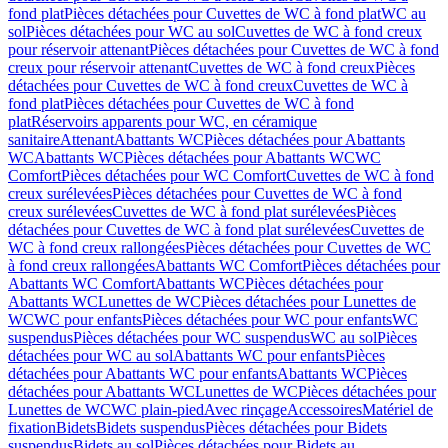
fond plat
Pièces détachées pour Cuvettes de WC à fond plat
WC au
sol
Pièces détachées pour WC au sol
Cuvettes de WC à fond creux
pour réservoir attenant
Pièces détachées pour Cuvettes de WC à fond
creux pour réservoir attenant
Cuvettes de WC à fond creux
Pièces
détachées pour Cuvettes de WC à fond creux
Cuvettes de WC à
fond plat
Pièces détachées pour Cuvettes de WC à fond
plat
Réservoirs apparents pour WC, en céramique
sanitaire
Attenant
Abattants WC
Pièces détachées pour Abattants
WC
Abattants WC
Pièces détachées pour Abattants WC
WC
Comfort
Pièces détachées pour WC Comfort
Cuvettes de WC à fond
creux surélevées
Pièces détachées pour Cuvettes de WC à fond
creux surélevées
Cuvettes de WC à fond plat surélevées
Pièces
détachées pour Cuvettes de WC à fond plat surélevées
Cuvettes de
WC à fond creux rallongées
Pièces détachées pour Cuvettes de WC
à fond creux rallongées
Abattants WC Comfort
Pièces détachées pour
Abattants WC Comfort
Abattants WC
Pièces détachées pour
Abattants WC
Lunettes de WC
Pièces détachées pour Lunettes de
WC
WC pour enfants
Pièces détachées pour WC pour enfants
WC
suspendus
Pièces détachées pour WC suspendus
WC au sol
Pièces
détachées pour WC au sol
Abattants WC pour enfants
Pièces
détachées pour Abattants WC pour enfants
Abattants WC
Pièces
détachées pour Abattants WC
Lunettes de WC
Pièces détachées pour
Lunettes de WC
WC plain-pied
Avec rinçage
Accessoires
Matériel de
fixation
Bidets
Bidets suspendus
Pièces détachées pour Bidets
suspendus
Bidets au sol
Pièces détachées pour Bidets au