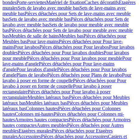
bondes
Porte-serviettes
Matériel de fixation
Caches décoratifs
Etagères
murales
Sets de lavabo avec meuble bas
Sets de lave-mains avec
meuble bas
Pièces détachées pour Sets de lave-mains avec meuble
bas
Sets de lavabo avec meuble bas
Pièces détachées pour Sets de
lavabo avec meuble bas
Sets de lavabo pour meuble avec meuble
bas
Pièces détachées pour Sets de lavabo pour meuble avec meuble
bas
Meubles de salle de bains
Meubles bas
Pièces détachées pour
Meubles bas
Pour lave-mains
Pièces détachées pour Pour lave-
mains
Pour lavabos
Pièces détachées pour Pour lavabos
Pour lavabos
doubles
Pièces détachées pour Pour lavabos doubles
Pour lavabos
pour meuble
Pièces détachées pour Pour lavabos pour meuble
Pour
lave-mains d'angle
Pièces détachées pour Pour lave-mains
d'angle
Pour lavabos d'angle
Pièces détachées pour Pour lavabos
d'angle
Plans de lavabo
Pièces détachées pour Plans de lavabo
Pour
lavabo à poser en forme de coupelle
Pièces détachées pour Pour
lavabo à poser en forme de coupelle
Pour lavabo à poser
rectangulaire
Pièces détachées pour Pour lavabo à poser
rectangulaire
Meubles latéraux bas
Pièces détachées pour Meubles
latéraux bas
Meubles latéraux bas
Pièces détachées pour Meubles
latéraux bas
Colonnes hautes
Pièces détachées pour Colonnes
hautes
Colonnes mi-hautes
Pièces détachées pour Colonnes mi-
hautes
Armoires hautes compactes
Pièces détachées pour Armoires
hautes compactes
Autres meubles
Pièces détachées pour Autres
meubles
Etagères murales
Pièces détachées pour Etagères
murales
Accessoires
Pièces détachées pour Accessoires
Casiers et