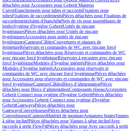
détachées pour Accessoires pour Geberit Mapress
Cuivre
Etanchements pour tubes et raccords
Fixations pour
tubes
Fixations de raccordements
Pièces détachées pour Fixations de
raccordements
Joints d'étanchéité
Sets de vis pour assemblages de
brides
Système d'hygiène Geberit
Unités de rinçage
hygiéniques
Pièces détachées pour Unités de rinçage
hygiéniques
Accessoires pour unités de rinçage
hygiéniques
Capteurs
Câbles
Couvertures et plaques de
fermeture
Réservoirs et commandes de WC avec rinçage forcé
hygiénique
Pièces détachées pour Réservoirs et commandes de WC
avec rinçage forcé hygiénique
Réservoirs à encastrer avec rinçage
forcé hygiénique
Modules d’hygiène intégrés
Pièces détachées pour
Modules d’hygiène intégrés
Accessoires pour réservoirs et
commandes de WC avec rinçage forcé hygiénique
Pièces détachées
pour Accessoires pour réservoirs et commandes de WC avec rinçage
forcé hygiénique
Capteurs
Câbles
Blocs d’alimentation
Pièces
détachées pour Blocs d’alimentation
Composants réseau
Accessoires
Geberit Connect pour système d'hygiène Geberit
Pièces détachées
pour Accessoires Geberit Connect pour système d'hygiène
Geberit
Gateways
Pièces détachées pour
Gateways
Convertisseurs
Pièces détachées pour
Convertisseurs
Capteurs
Matériel de montage
Armatures brutes
Vannes
à siège incliné
Pièces détachées pour Vannes à siège incliné
Avec
raccords à sertir FlowFit
Pièces détachées pour Avec raccords à sertir