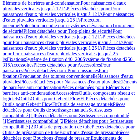
Eléments de barrières anti-condensation
Pour naissances d'eaux
pluviales verticales jusqu'à 12 l/s
Pièces détachées pour Pour
naissances d'eaux pluviales verticales jusqu'à 12 l/s
Pour naissances
d'eaux pluviales verticales jusqu'à 25 l/s
Protection
incendie
Protection incendie pour systèmes d'évacuation
Trop-pleins
de sécurité
Pièces détachées pour Trop-pleins de sécurité
Pour
naissances d'eaux pluviales verticales jusqu'à 12 l/s
Pièces détachées
pour Pour naissances d'eaux pluviales verticales jusqu'à 12 l/s
Pour
naissances d'eaux pluviales verticales jusqu'à 25 l/s
Pièces détachées
pour Pour naissances d'eaux pluviales verticales jusqu'à 25
l/s
Fixations
Système de fixation d40–200
Système de fixation d250–
315
Accessoires
Pièces détachées pour Accessoires
Pour
naissances
Pièces détachées pour Pour naissances
Pour
fixations
Evacuation des toitures conventionnelle
Naissances d'eaux
pluviales
Pièces détachées pour Naissances d'eaux pluviales
Eléments
de barrières anti-condensation
Pièces détachées pour Eléments de
barrières anti-condensation
Accessoires
Outils, composants réseau et
logiciels
Outils
Outils pour Geberit FlowFit
Pièces détachées pour
Outils pour Geberit FlowFit
Outils de sertissage manuels
Pièces
détachées pour Outils de sertissage manuels
Sertisseuses
compatibilité [1]
Pièces détachées pour Sertisseuses compatibilité
[1]
Sertisseuses compatibilité [2]
Pièces détachées pour Sertisseuses
compatibilité [2]
Outils de préparation de tube
Pièces détachées pour
Outils de préparation de tube
Bouchons d'essai de pression
Pièces
détachées pour Bouchons d'essai de pression
Equipements de