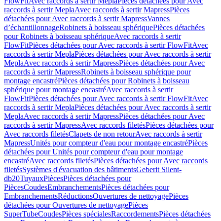
FlowFit
Avec raccords à sertir Mepla
Pièces détachées pour Avec
raccords à sertir Mepla
Avec raccords à sertir Mapress
Pièces
détachées pour Avec raccords à sertir Mapress
Vannes
d’échantillonnage
Robinets à boisseau sphérique
Pièces détachées
pour Robinets à boisseau sphérique
Avec raccords à sertir
FlowFit
Pièces détachées pour Avec raccords à sertir FlowFit
Avec
raccords à sertir Mepla
Pièces détachées pour Avec raccords à sertir
Mepla
Avec raccords à sertir Mapress
Pièces détachées pour Avec
raccords à sertir Mapress
Robinets à boisseau sphérique pour
montage encastré
Pièces détachées pour Robinets à boisseau
sphérique pour montage encastré
Avec raccords à sertir
FlowFit
Pièces détachées pour Avec raccords à sertir FlowFit
Avec
raccords à sertir Mepla
Pièces détachées pour Avec raccords à sertir
Mepla
Avec raccords à sertir Mapress
Pièces détachées pour Avec
raccords à sertir Mapress
Avec raccords filetés
Pièces détachées pour
Avec raccords filetés
Clapets de non retour
Avec raccords à sertir
Mapress
Unités pour compteur d'eau pour montage encastré
Pièces
détachées pour Unités pour compteur d'eau pour montage
encastré
Avec raccords filetés
Pièces détachées pour Avec raccords
filetés
Systèmes d'évacuation des bâtiments
Geberit Silent-
db20
Tuyaux
Pièces
Pièces détachées pour
Pièces
Coudes
Embranchements
Pièces détachées pour
Embranchements
Réductions
Ouvertures de nettoyage
Pièces
détachées pour Ouvertures de nettoyage
Pièces
SuperTube
Coudes
Pièces spéciales
Raccordements
Pièces détachées