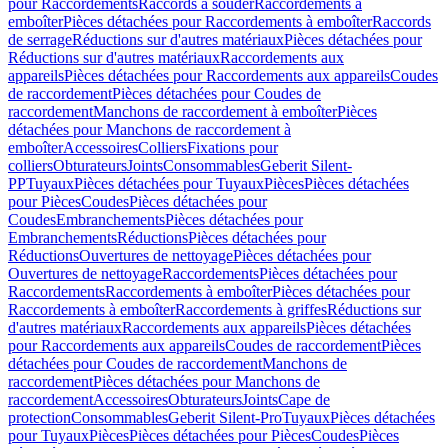
pour Raccordements
Raccords à souder
Raccordements à
emboîter
Pièces détachées pour Raccordements à emboîter
Raccords
de serrage
Réductions sur d'autres matériaux
Pièces détachées pour
Réductions sur d'autres matériaux
Raccordements aux
appareils
Pièces détachées pour Raccordements aux appareils
Coudes
de raccordement
Pièces détachées pour Coudes de
raccordement
Manchons de raccordement à emboîter
Pièces
détachées pour Manchons de raccordement à
emboîter
Accessoires
Colliers
Fixations pour
colliers
Obturateurs
Joints
Consommables
Geberit Silent-
PP
Tuyaux
Pièces détachées pour Tuyaux
Pièces
Pièces détachées
pour Pièces
Coudes
Pièces détachées pour
Coudes
Embranchements
Pièces détachées pour
Embranchements
Réductions
Pièces détachées pour
Réductions
Ouvertures de nettoyage
Pièces détachées pour
Ouvertures de nettoyage
Raccordements
Pièces détachées pour
Raccordements
Raccordements à emboîter
Pièces détachées pour
Raccordements à emboîter
Raccordements à griffes
Réductions sur
d'autres matériaux
Raccordements aux appareils
Pièces détachées
pour Raccordements aux appareils
Coudes de raccordement
Pièces
détachées pour Coudes de raccordement
Manchons de
raccordement
Pièces détachées pour Manchons de
raccordement
Accessoires
Obturateurs
Joints
Cape de
protection
Consommables
Geberit Silent-Pro
Tuyaux
Pièces détachées
pour Tuyaux
Pièces
Pièces détachées pour Pièces
Coudes
Pièces