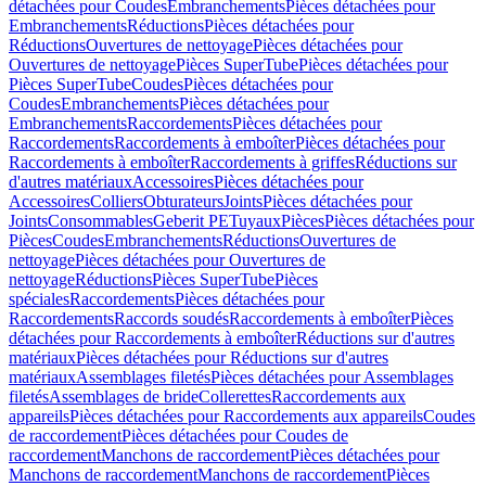
détachées pour Coudes
Embranchements
Pièces détachées pour
Embranchements
Réductions
Pièces détachées pour
Réductions
Ouvertures de nettoyage
Pièces détachées pour
Ouvertures de nettoyage
Pièces SuperTube
Pièces détachées pour
Pièces SuperTube
Coudes
Pièces détachées pour
Coudes
Embranchements
Pièces détachées pour
Embranchements
Raccordements
Pièces détachées pour
Raccordements
Raccordements à emboîter
Pièces détachées pour
Raccordements à emboîter
Raccordements à griffes
Réductions sur
d'autres matériaux
Accessoires
Pièces détachées pour
Accessoires
Colliers
Obturateurs
Joints
Pièces détachées pour
Joints
Consommables
Geberit PE
Tuyaux
Pièces
Pièces détachées pour
Pièces
Coudes
Embranchements
Réductions
Ouvertures de
nettoyage
Pièces détachées pour Ouvertures de
nettoyage
Réductions
Pièces SuperTube
Pièces
spéciales
Raccordements
Pièces détachées pour
Raccordements
Raccords soudés
Raccordements à emboîter
Pièces
détachées pour Raccordements à emboîter
Réductions sur d'autres
matériaux
Pièces détachées pour Réductions sur d'autres
matériaux
Assemblages filetés
Pièces détachées pour Assemblages
filetés
Assemblages de bride
Collerettes
Raccordements aux
appareils
Pièces détachées pour Raccordements aux appareils
Coudes
de raccordement
Pièces détachées pour Coudes de
raccordement
Manchons de raccordement
Pièces détachées pour
Manchons de raccordement
Manchons de raccordement
Pièces