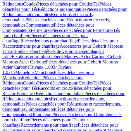
Réductions
Coudes
Pièces détachées pour Coudes
Tés
Pièces
détachées pour Tés
Réductions indémontables
Pièces détachées pour
Réductions indémontables
Réductions et raccords,
démontables
Pièces détachées pour Réductions et raccords,
démontables
Compensateurs
Pièces détachées pour
Compensateurs
Fermetures
Pièces détachées pour Fermetures
Tés
pour chauffage
Pièces détachées pour Tés pour
chauffage
Raccordements pour chauffage
Pièces détachées pour
Raccordements pour chauffage
Accessoires pour Geberit Mapress
Therm
Joints d'étanchéité
Sets de vis pour assemblages à
bride
Fixations pour tubes
Geberit Mapress Acier Carbone
Geberit
Mapress Acier Carbone
Pièces détachées pour Geberit Mapress
Acier Carbone
Tuyaux 1.0034
Tuyaux
1.0215
Mamelons
Manchons
Pièces détachées pour
Manchons
Réductions
Pièces détachées pour
Réductions
Coudes
Pièces détachées pour Coudes
Tés
Pièces
détachées pour Tés
Raccords en croix
Pièces détachées pour
Raccords en croix
Réductions indémontables
Pièces détachées pour
Réductions indémontables
Réductions et raccordements,
démontables
Pièces détachées pour Réductions et raccordements,
démontables
Compensateurs
Pièces détachées pour
Compensateurs
Obturateurs
Pièces détachées pour Obturateurs
Tés
pour chauffage
Pièces détachées pour Tés pour
chauffage
Raccordements pour chauffage
Pièces détachées pour
Raccordements pour chauffage
Accessoires pour Geberit Mapress