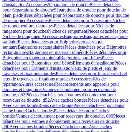
d'installation
Accessoires
Séparations de douche
Pièces détachées
pour Séparations de douche
Séparations de douche pour douche de
plain-pied
Pièces détachées pour Séparations de douche pour douche
de plain-pied
Accessoires
Pièces détachées pour Accessoires
Niches
de rangement pour douches
Pièces détachées pour Niches de
rangement pour douches
Niches de rangement
Pièces détachées pour
Niches de rangement
Accessoires
Baignoires
Baignoires en acrylique
sanitaire
Pièces détachées pour Baignoires en acrylique
sanitaire
Baignoires rectangulaires
Pièces détachées pour Baignoires
rectangulaires
Baignoires en matériau minéral
Pièces détachées pour
Baignoires en matériau minéral
Baignoires pour bébés
Pièces
détachées pour Baignoires pour bébés
Eléments d'installation
Pièces
détachées pour Eléments d'installation
Jeux de pieds et jeux de
traverses et fixations murales
Pièces détachées pour Jeux de pieds et
jeux de traverses et fixations murales
Accessoires
Kits de
réparation
Autres accessoires
Raccordements aux appareils pour
douches et baignoires
Vannes d'écoulement pour receveurs de
douche, d52
Pièces détachées pour Vannes d'écoulement pour
receveurs de douche, d52
Avec caches bondes
Pièces détachées pour
Avec caches bondes
Sans cache bonde
Pièces détachées pour Sans
cache bonde
Caches bondes
Pièces détachées pour Caches
bondes
Vannes d'écoulement pour receveurs de douche, d90
Pièces
détachées pour Vannes d'écoulement pour receveurs de douche,
d90
Avec caches bondes
Pièces détachées pour Avec caches
bondes
Sans cache bonde
Pièces détachées pour Sans cache