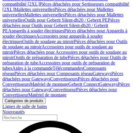
compatibilité [2XL]
Pièces détachées pour Sertisseuses compatibilité
[2XL]
Mallettes universelles
Pièces détachées pour Mallettes
universelles
Mallettes universelles
Pièces détachées pour Mallettes
universelles
Outils pour Geberit Silent-db20 / Geberit PE
Pièces
détachées pour Outils pour Geberit Silent-db20 / Geberit
PE
Appareils à souder électriques
Pièces détachées pour Appareils à
souder électriques
Accessoires pour appareils à souder
électriques
Outils de soudage au miroir
Pièces détachées pour Outils
de soudage au miroir
Accessoires pour outils de soudage au
miroir
Pièces détachées pour Accessoires pour outils de soudage au
miroir
Outils de préparation de tube
Pièces détachées pour Outils de
préparation de tube
Accessoires pour outils de préparation de
tubes
Aides à la commande
Télécommandes
Composants
réseau
Pièces détachées pour Composants réseau
Gateways
Pièces
détachées pour Gateways
Convertisseurs
Pièces détachées pour
Convertisseurs
Matériel de montage
Geberit Connect
Gateways
Pièces
détachées pour Gateways
Convertisseur
Pièces détachées pour
Convertisseur
Matériel de montage
Catégories de produits
Lignes de salle de bains
Nouveautés