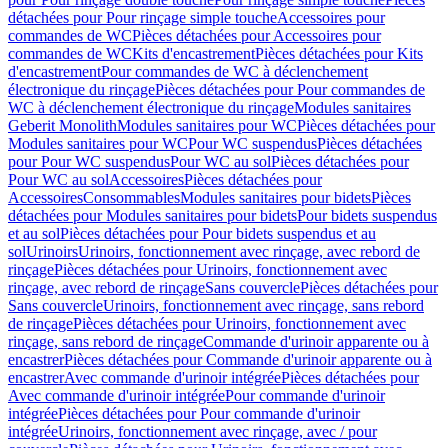
détachées pour Pour rinçage simple touche
Accessoires pour
commandes de WC
Pièces détachées pour Accessoires pour
commandes de WC
Kits d'encastrement
Pièces détachées pour Kits
d'encastrement
Pour commandes de WC à déclenchement
électronique du rinçage
Pièces détachées pour Pour commandes de
WC à déclenchement électronique du rinçage
Modules sanitaires
Geberit Monolith
Modules sanitaires pour WC
Pièces détachées pour
Modules sanitaires pour WC
Pour WC suspendus
Pièces détachées
pour Pour WC suspendus
Pour WC au sol
Pièces détachées pour
Pour WC au sol
Accessoires
Pièces détachées pour
Accessoires
Consommables
Modules sanitaires pour bidets
Pièces
détachées pour Modules sanitaires pour bidets
Pour bidets suspendus
et au sol
Pièces détachées pour Pour bidets suspendus et au
sol
Urinoirs
Urinoirs, fonctionnement avec rinçage, avec rebord de
rinçage
Pièces détachées pour Urinoirs, fonctionnement avec
rinçage, avec rebord de rinçage
Sans couvercle
Pièces détachées pour
Sans couvercle
Urinoirs, fonctionnement avec rinçage, sans rebord
de rinçage
Pièces détachées pour Urinoirs, fonctionnement avec
rinçage, sans rebord de rinçage
Commande d'urinoir apparente ou à
encastrer
Pièces détachées pour Commande d'urinoir apparente ou à
encastrer
Avec commande d'urinoir intégrée
Pièces détachées pour
Avec commande d'urinoir intégrée
Pour commande d'urinoir
intégrée
Pièces détachées pour Pour commande d'urinoir
intégrée
Urinoirs, fonctionnement avec rinçage, avec / pour