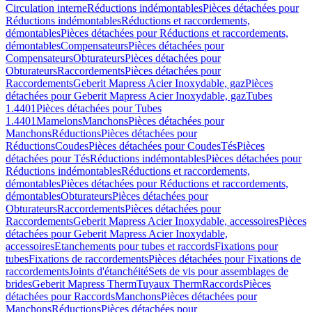
Circulation interne
Réductions indémontables
Pièces détachées pour
Réductions indémontables
Réductions et raccordements,
démontables
Pièces détachées pour Réductions et raccordements,
démontables
Compensateurs
Pièces détachées pour
Compensateurs
Obturateurs
Pièces détachées pour
Obturateurs
Raccordements
Pièces détachées pour
Raccordements
Geberit Mapress Acier Inoxydable, gaz
Pièces
détachées pour Geberit Mapress Acier Inoxydable, gaz
Tubes
1.4401
Pièces détachées pour Tubes
1.4401
Mamelons
Manchons
Pièces détachées pour
Manchons
Réductions
Pièces détachées pour
Réductions
Coudes
Pièces détachées pour Coudes
Tés
Pièces
détachées pour Tés
Réductions indémontables
Pièces détachées pour
Réductions indémontables
Réductions et raccordements,
démontables
Pièces détachées pour Réductions et raccordements,
démontables
Obturateurs
Pièces détachées pour
Obturateurs
Raccordements
Pièces détachées pour
Raccordements
Geberit Mapress Acier Inoxydable, accessoires
Pièces
détachées pour Geberit Mapress Acier Inoxydable,
accessoires
Etanchements pour tubes et raccords
Fixations pour
tubes
Fixations de raccordements
Pièces détachées pour Fixations de
raccordements
Joints d'étanchéité
Sets de vis pour assemblages de
brides
Geberit Mapress Therm
Tuyaux Therm
Raccords
Pièces
détachées pour Raccords
Manchons
Pièces détachées pour
Manchons
Réductions
Pièces détachées pour