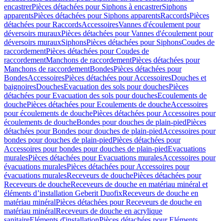
encastrer
Pièces détachées pour Siphons à encastrer
Siphons
apparents
Pièces détachées pour Siphons apparents
Raccords
Pièces
détachées pour Raccords
Accessoires
Vannes d'écoulement pour
déversoirs muraux
Pièces détachées pour Vannes d'écoulement pour
déversoirs muraux
Siphons
Pièces détachées pour Siphons
Coudes de
raccordement
Pièces détachées pour Coudes de
raccordement
Manchons de raccordement
Pièces détachées pour
Manchons de raccordement
Bondes
Pièces détachées pour
Bondes
Accessoires
Pièces détachées pour Accessoires
Douches et
baignoires
Douches
Evacuation des sols pour douches
Pièces
détachées pour Evacuation des sols pour douches
Ecoulements de
douche
Pièces détachées pour Ecoulements de douche
Accessoires
pour écoulements de douche
Pièces détachées pour Accessoires pour
écoulements de douche
Bondes pour douches de plain-pied
Pièces
détachées pour Bondes pour douches de plain-pied
Accessoires pour
bondes pour douches de plain-pied
Pièces détachées pour
Accessoires pour bondes pour douches de plain-pied
Evacuations
murales
Pièces détachées pour Evacuations murales
Accessoires pour
évacuations murales
Pièces détachées pour Accessoires pour
évacuations murales
Receveurs de douche
Pièces détachées pour
Receveurs de douche
Receveurs de douche en matériau minéral et
éléments d’installation Geberit Duofix
Receveurs de douche en
matériau minéral
Pièces détachées pour Receveurs de douche en
matériau minéral
Receveurs de douche en acrylique
sanitaire
Eléments d'installation
Pièces détachées pour Eléments