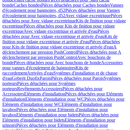
bonde
Caches bondes
Pièces détachées pour Caches bondes
Vannes
d'écoulement pour baignoires, d52
Pièces détachées pour Vannes
d'écoulement pour baignoires, d52
Avec vidage excentrique
Pièces
détachées pour Avec vidage excentrique
Kits de finition pour vidage
excentrique
Pièces détachées pour Kits de finition pour vidage
excentrique
Avec vidage excentrique et arrivée d'eau
Pièces
détachées pour Avec vidage excentrique et arrivée d'eau
Kits de
finition pour vidage excentrique et arrivée d'eau
Pièces détachées
pour Kits de finition pour vidage excentrique et arrivée d'eau
A
déclenchement par pression PushControl
Pièces détachées pour A
déclenchement par pression PushControl
Avec bouchons de
bonde
Pièces détachées pour Avec bouchons de bonde
Accessoires
pour vannes d'écoulement de baignoires
Kits de
raccordement
Arrivées d'eau
Systèmes d'installation et de chasse
d'eau
Geberit Duofix
Parois
Pièces détachées pour Parois
Systèmes
porteurs
Pièces détachées pour Systèmes
porteurs
Revêtements
Accessoires
Pièces détachées pour
Accessoires
Eléments d'installation
Pièces détachées pour Eléments
d'installation
Eléments d'installation pour WC
Pièces détachées pour
Eléments d'installation pour WC
Eléments d'installation pour
lavabos
Pièces détachées pour Eléments d'installation pour
lavabos
Eléments d'installation pour bidets
Pièces détachées pour
Eléments d'installation pour bidets
Eléments d'installation pour
urinoirs
Pièces détachées pour Eléments d'installation pour