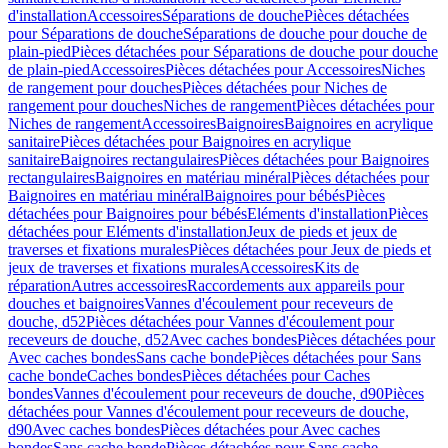
d'installation
Accessoires
Séparations de douche
Pièces détachées
pour Séparations de douche
Séparations de douche pour douche de
plain-pied
Pièces détachées pour Séparations de douche pour douche
de plain-pied
Accessoires
Pièces détachées pour Accessoires
Niches
de rangement pour douches
Pièces détachées pour Niches de
rangement pour douches
Niches de rangement
Pièces détachées pour
Niches de rangement
Accessoires
Baignoires
Baignoires en acrylique
sanitaire
Pièces détachées pour Baignoires en acrylique
sanitaire
Baignoires rectangulaires
Pièces détachées pour Baignoires
rectangulaires
Baignoires en matériau minéral
Pièces détachées pour
Baignoires en matériau minéral
Baignoires pour bébés
Pièces
détachées pour Baignoires pour bébés
Eléments d'installation
Pièces
détachées pour Eléments d'installation
Jeux de pieds et jeux de
traverses et fixations murales
Pièces détachées pour Jeux de pieds et
jeux de traverses et fixations murales
Accessoires
Kits de
réparation
Autres accessoires
Raccordements aux appareils pour
douches et baignoires
Vannes d'écoulement pour receveurs de
douche, d52
Pièces détachées pour Vannes d'écoulement pour
receveurs de douche, d52
Avec caches bondes
Pièces détachées pour
Avec caches bondes
Sans cache bonde
Pièces détachées pour Sans
cache bonde
Caches bondes
Pièces détachées pour Caches
bondes
Vannes d'écoulement pour receveurs de douche, d90
Pièces
détachées pour Vannes d'écoulement pour receveurs de douche,
d90
Avec caches bondes
Pièces détachées pour Avec caches
bondes
Sans cache bonde
Pièces détachées pour Sans cache