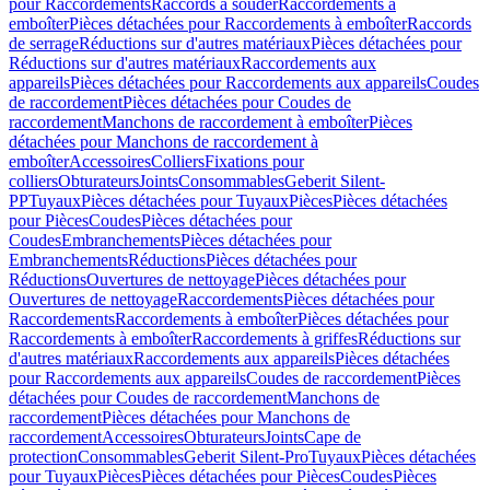
pour Raccordements
Raccords à souder
Raccordements à
emboîter
Pièces détachées pour Raccordements à emboîter
Raccords
de serrage
Réductions sur d'autres matériaux
Pièces détachées pour
Réductions sur d'autres matériaux
Raccordements aux
appareils
Pièces détachées pour Raccordements aux appareils
Coudes
de raccordement
Pièces détachées pour Coudes de
raccordement
Manchons de raccordement à emboîter
Pièces
détachées pour Manchons de raccordement à
emboîter
Accessoires
Colliers
Fixations pour
colliers
Obturateurs
Joints
Consommables
Geberit Silent-
PP
Tuyaux
Pièces détachées pour Tuyaux
Pièces
Pièces détachées
pour Pièces
Coudes
Pièces détachées pour
Coudes
Embranchements
Pièces détachées pour
Embranchements
Réductions
Pièces détachées pour
Réductions
Ouvertures de nettoyage
Pièces détachées pour
Ouvertures de nettoyage
Raccordements
Pièces détachées pour
Raccordements
Raccordements à emboîter
Pièces détachées pour
Raccordements à emboîter
Raccordements à griffes
Réductions sur
d'autres matériaux
Raccordements aux appareils
Pièces détachées
pour Raccordements aux appareils
Coudes de raccordement
Pièces
détachées pour Coudes de raccordement
Manchons de
raccordement
Pièces détachées pour Manchons de
raccordement
Accessoires
Obturateurs
Joints
Cape de
protection
Consommables
Geberit Silent-Pro
Tuyaux
Pièces détachées
pour Tuyaux
Pièces
Pièces détachées pour Pièces
Coudes
Pièces