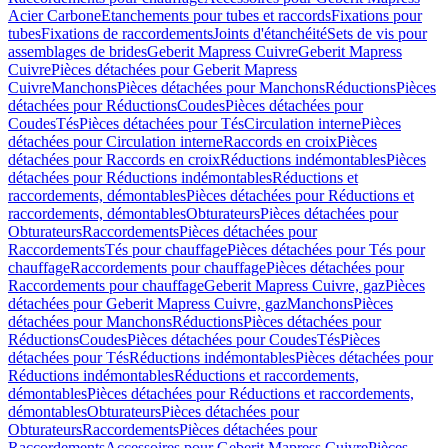
Acier Carbone
Etanchements pour tubes et raccords
Fixations pour
tubes
Fixations de raccordements
Joints d'étanchéité
Sets de vis pour
assemblages de brides
Geberit Mapress Cuivre
Geberit Mapress
Cuivre
Pièces détachées pour Geberit Mapress
Cuivre
Manchons
Pièces détachées pour Manchons
Réductions
Pièces
détachées pour Réductions
Coudes
Pièces détachées pour
Coudes
Tés
Pièces détachées pour Tés
Circulation interne
Pièces
détachées pour Circulation interne
Raccords en croix
Pièces
détachées pour Raccords en croix
Réductions indémontables
Pièces
détachées pour Réductions indémontables
Réductions et
raccordements, démontables
Pièces détachées pour Réductions et
raccordements, démontables
Obturateurs
Pièces détachées pour
Obturateurs
Raccordements
Pièces détachées pour
Raccordements
Tés pour chauffage
Pièces détachées pour Tés pour
chauffage
Raccordements pour chauffage
Pièces détachées pour
Raccordements pour chauffage
Geberit Mapress Cuivre, gaz
Pièces
détachées pour Geberit Mapress Cuivre, gaz
Manchons
Pièces
détachées pour Manchons
Réductions
Pièces détachées pour
Réductions
Coudes
Pièces détachées pour Coudes
Tés
Pièces
détachées pour Tés
Réductions indémontables
Pièces détachées pour
Réductions indémontables
Réductions et raccordements,
démontables
Pièces détachées pour Réductions et raccordements,
démontables
Obturateurs
Pièces détachées pour
Obturateurs
Raccordements
Pièces détachées pour
Raccordements
Accessoires pour Geberit Mapress Cuivre
Pièces