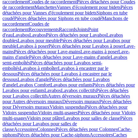
raccordement
Coudes de raccordement
Pièces détachées pour Coudes
de raccordement
Manchettes
Vannes d'écoulement pour bidets
Pièces
détachées pour Vannes d'écoulement pour bidets
Siphons en tube
coudé
Pièces détachées pour Siphons en tube coudé
Manchons de
raccordement
Coudes de
raccordement
Recouvrements
Raccords
Joints
Point
d'eau
Lavabos
Lavabos
Pièces détachées pour Lavabos
Lavabos
doubles
Lavabos pour meuble
Pièces détachées pour Lavabos pour
meuble
Lavabos à poser
Pièces détachées pour Lavabos à poser
Lave-
mains
Pièces détachées pour Lave-mains
Lave-mains à poser
Lave-
mains d'angle
Pièces détachées pour Lave-mains d'angle
Lavabos
semi-emboîtés
Pièces détachées pour Lavabos semi-
emboîtés
Lavabos à emboîter
Lavabos à encastrer par le
dessous
Pièces détachées pour Lavabos à encastrer par le
dessous
Lavabos d'angle
Pièces détachées pour Lavabos
d'angle
Lavabos Comfort
Lavabos pour enfants
Pièces détachées pour
Lavabos pour enfants
Lavabos
Lavabos collectifs
Pièces détachées
pour Lavabos collectifs
Autres déversoirs muraux
Pièces détachées
pour Autres déversoirs muraux
Déversoirs muraux
Pièces détachées
pour Déversoirs muraux
Vidoirs suspendus
Pièces détachées pour
Vidoirs suspendus
Vidoirs multi-usages
Pièces détachées pour Vidoirs
multi-usages
Vidoirs pour plâtre
Lavabos pour salles de classe
Pièces
détachées pour Lavabos pour salles de
classe
Accessoires
Colonnes
Pièces détachées pour Colonnes
Cache-
siphons
Pièces détachées pour Cache-siphons
Accessoires
Caches