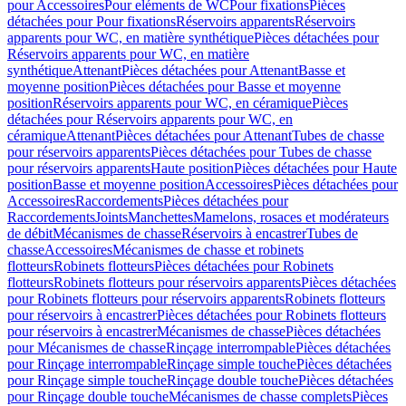
pour Accessoires
Pour eléments de WC
Pour fixations
Pièces
détachées pour Pour fixations
Réservoirs apparents
Réservoirs
apparents pour WC, en matière synthétique
Pièces détachées pour
Réservoirs apparents pour WC, en matière
synthétique
Attenant
Pièces détachées pour Attenant
Basse et
moyenne position
Pièces détachées pour Basse et moyenne
position
Réservoirs apparents pour WC, en céramique
Pièces
détachées pour Réservoirs apparents pour WC, en
céramique
Attenant
Pièces détachées pour Attenant
Tubes de chasse
pour réservoirs apparents
Pièces détachées pour Tubes de chasse
pour réservoirs apparents
Haute position
Pièces détachées pour Haute
position
Basse et moyenne position
Accessoires
Pièces détachées pour
Accessoires
Raccordements
Pièces détachées pour
Raccordements
Joints
Manchettes
Mamelons, rosaces et modérateurs
de débit
Mécanismes de chasse
Réservoirs à encastrer
Tubes de
chasse
Accessoires
Mécanismes de chasse et robinets
flotteurs
Robinets flotteurs
Pièces détachées pour Robinets
flotteurs
Robinets flotteurs pour réservoirs apparents
Pièces détachées
pour Robinets flotteurs pour réservoirs apparents
Robinets flotteurs
pour réservoirs à encastrer
Pièces détachées pour Robinets flotteurs
pour réservoirs à encastrer
Mécanismes de chasse
Pièces détachées
pour Mécanismes de chasse
Rinçage interrompable
Pièces détachées
pour Rinçage interrompable
Rinçage simple touche
Pièces détachées
pour Rinçage simple touche
Rinçage double touche
Pièces détachées
pour Rinçage double touche
Mécanismes de chasse complets
Pièces