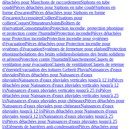
détachées pour Manchons de raccordement
Siphons en tube
coudé
Pièces détachées pour Siphons en tube coudé
Siphons en
forme d'escargot
Pièces détachées pour Siphons en forme
d'escargot
Accessoires
Colliers
Fixations pour
colliers
Coques
Obturateurs
Joints
Boîtiers de
réservation
Consommables
Protection incendie, protection phonique
et protection contre l'humidité
Protection incendie
Pièces détachées
pour Protection incendie
Protection incendie pour systèmes
d'évacuation
Pièces détachées pour Protection incendie pour
systèmes d'évacuation
Systèmes de fermeture pour plafond
Protection
phonique
Isolations des bruits solidiens
Isolations des bruits solidiens
et aériens
Protection contre l'humidité
Etanchements
Clapets de
ventilation pour évacuation
Clapets de ventilation
Clapets de retenue
d’énergie
Evacuation des toitures Geberit Pluvia
Naissances d'eaux
pluviales
Pièces détachées pour Naissances d'eaux
pluviales
Naissances d'eaux pluviales verticales jusqu'à 12 l/s
Pièces
détachées pour Naissances d'eaux pluviales verticales jusqu'à 12
l/s
Naissances d'eaux pluviales verticales jusqu'à 25 l/s
Pièces
détachées pour Naissances d'eaux pluviales verticales jusqu'à 25
l/s
Naissances d'eaux pluviales pour chéneaux
Pièces détachées pour
Naissances d'eaux pluviales pour chéneaux
Naissances d'eaux
pluviales jusqu'à 12 l/s
Pièces détachées pour Naissances d'eaux
pluviales jusqu'à 12 l/s
Naissances d'eaux pluviales jusqu'à 25
l/s
Pièces détachées pour Naissances d'eaux pluviales jusqu'à 25
l/s
Eléments de barrières anti-condensation
Pièces détachées pour