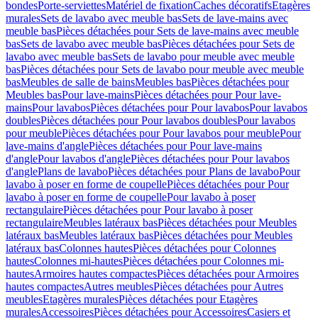
bondes
Porte-serviettes
Matériel de fixation
Caches décoratifs
Etagères
murales
Sets de lavabo avec meuble bas
Sets de lave-mains avec
meuble bas
Pièces détachées pour Sets de lave-mains avec meuble
bas
Sets de lavabo avec meuble bas
Pièces détachées pour Sets de
lavabo avec meuble bas
Sets de lavabo pour meuble avec meuble
bas
Pièces détachées pour Sets de lavabo pour meuble avec meuble
bas
Meubles de salle de bains
Meubles bas
Pièces détachées pour
Meubles bas
Pour lave-mains
Pièces détachées pour Pour lave-
mains
Pour lavabos
Pièces détachées pour Pour lavabos
Pour lavabos
doubles
Pièces détachées pour Pour lavabos doubles
Pour lavabos
pour meuble
Pièces détachées pour Pour lavabos pour meuble
Pour
lave-mains d'angle
Pièces détachées pour Pour lave-mains
d'angle
Pour lavabos d'angle
Pièces détachées pour Pour lavabos
d'angle
Plans de lavabo
Pièces détachées pour Plans de lavabo
Pour
lavabo à poser en forme de coupelle
Pièces détachées pour Pour
lavabo à poser en forme de coupelle
Pour lavabo à poser
rectangulaire
Pièces détachées pour Pour lavabo à poser
rectangulaire
Meubles latéraux bas
Pièces détachées pour Meubles
latéraux bas
Meubles latéraux bas
Pièces détachées pour Meubles
latéraux bas
Colonnes hautes
Pièces détachées pour Colonnes
hautes
Colonnes mi-hautes
Pièces détachées pour Colonnes mi-
hautes
Armoires hautes compactes
Pièces détachées pour Armoires
hautes compactes
Autres meubles
Pièces détachées pour Autres
meubles
Etagères murales
Pièces détachées pour Etagères
murales
Accessoires
Pièces détachées pour Accessoires
Casiers et