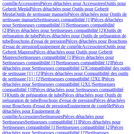
contrôle
Accessoires
Pièces détachées pour Accessoires
Outils pour
Geberit Mepla
Pièces détachées pour Outils pour Geberit
Mepla
Outils de sertissage manuels
Pièces détachées pour Outils de
sertissage manuels
Sertisseuses compatibilité [1]
Pièces détachées
pour Sertisseuses compatibilité [1]
Sertisseuses compatibilité
[2]
Pièces détachées pour Sertisseuses compatibilité [2]
Outils de
préparation de tube
Pièces détachées pour Outils de préparation de
tube
Bouchons d'essai de pression
Pièces détachées pour Bouchons
d'essai de pression
Equipement de contrôle
Accessoires
Outils pour
Geberit Mapress
Pièces détachées pour Outils pour Geberit
Mapress
Sertisseuses compatibilité [1]
Pièces détachées pour
Sertisseuses compatibilité [1]
Sertisseuses compatibilité [2]
Pièces
détachées pour Sertisseuses compatibilité [2]
Compatibilité des outils
de sertissage [1] / [2]
Pièces détachées pour Compatibilité des outils
de sertissage [1] / [2]
Sertisseuses compatibilité [2XL]
Pièces
détachées pour Sertisseuses compatibilité [2XL]
Sertisseuses
compatibilité [3]
Pièces détachées pour Sertisseuses compatibilité
[3]
Outils de préparation de tube
Pièces détachées pour Outils de
préparation de tube
Bouchons d'essai de pression
Pièces détachées
pour Bouchons d'essai de pression
Equipement de contrôle
Pièces
détachées pour Equipement de
contrôle
Accessoires
Sertisseuses
Pièces détachées pour
Sertisseuses
Sertisseuses compatibilité [1]
Pièces détachées pour
Sertisseuses compatibilité [1]
Sertisseuses compatibilité [2]
Pièces
détachées pour Sertisseuses compatibilité [2]
Sertisseuses