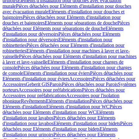
urinoirs
Eléments d'installation pour douches avec évacuation
murale
Pièces détachées pour Eléments d'installation pour douches
avec évacuation murale
Eléments d'installation pour douches et
baignoires
Pièces détachées pour Eléments d'installation pour
douches et baignoires
Eléments pour séparations de douche
Pièces
détachées pour Eléments pour séparations de douche
Eléments
d'installation pour déversoirs
Pièces détachées pour Eléments
d'installation pour déversoirs
Eléments d'installation pour
robinetteries
Pièces détachées pour Eléments d'installation pour
robinetteries
Eléments d'installation pour machines à laver et lave-
vaisselle
Pièces détachées pour Eléments d'installation pour machines
à laver et lave-vaisselle
Eléments d'installation pour charges de
console
Pièces détachées pour Eléments d'installation pour charges
de console
Eléments d'installation pour éviers
Pièces détachées pour
Eléments d'installation pour éviers
Accessoires
Pièces détachées pour
Accessoires
Geberit GIS
Parois
Pièces détachées pour Parois
Systèmes
porteurs
Accessoires pour préfabrications
Pièces détachées pour
Accessoires pour préfabrications
Accessoires pour l'isolation
phonique
Revêtements
Eléments d'installation
Pièces détachées pour
Eléments d'installation
Eléments d'installation pour WC
Pièces
détachées pour Eléments d'installation pour WC
Eléments
d'installation pour lavabos
Pièces détachées pour Eléments
d'installation pour lavabos
Eléments d'installation pour bidets
Pièces
détachées pour Eléments d'installation pour bidets
Eléments
d'installation pour urinoirs
Pièces détachées pour Eléments