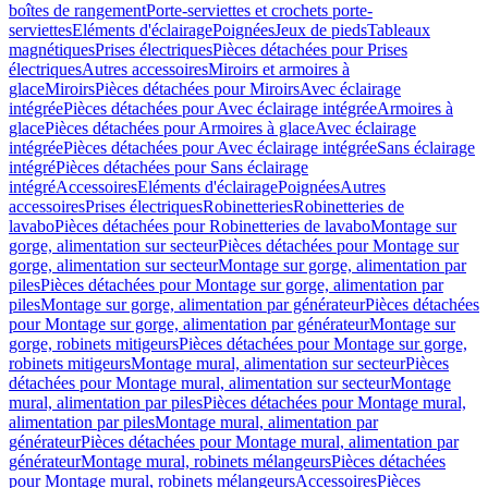
boîtes de rangement
Porte-serviettes et crochets porte-
serviettes
Eléments d'éclairage
Poignées
Jeux de pieds
Tableaux
magnétiques
Prises électriques
Pièces détachées pour Prises
électriques
Autres accessoires
Miroirs et armoires à
glace
Miroirs
Pièces détachées pour Miroirs
Avec éclairage
intégrée
Pièces détachées pour Avec éclairage intégrée
Armoires à
glace
Pièces détachées pour Armoires à glace
Avec éclairage
intégrée
Pièces détachées pour Avec éclairage intégrée
Sans éclairage
intégré
Pièces détachées pour Sans éclairage
intégré
Accessoires
Eléments d'éclairage
Poignées
Autres
accessoires
Prises électriques
Robinetteries
Robinetteries de
lavabo
Pièces détachées pour Robinetteries de lavabo
Montage sur
gorge, alimentation sur secteur
Pièces détachées pour Montage sur
gorge, alimentation sur secteur
Montage sur gorge, alimentation par
piles
Pièces détachées pour Montage sur gorge, alimentation par
piles
Montage sur gorge, alimentation par générateur
Pièces détachées
pour Montage sur gorge, alimentation par générateur
Montage sur
gorge, robinets mitigeurs
Pièces détachées pour Montage sur gorge,
robinets mitigeurs
Montage mural, alimentation sur secteur
Pièces
détachées pour Montage mural, alimentation sur secteur
Montage
mural, alimentation par piles
Pièces détachées pour Montage mural,
alimentation par piles
Montage mural, alimentation par
générateur
Pièces détachées pour Montage mural, alimentation par
générateur
Montage mural, robinets mélangeurs
Pièces détachées
pour Montage mural, robinets mélangeurs
Accessoires
Pièces