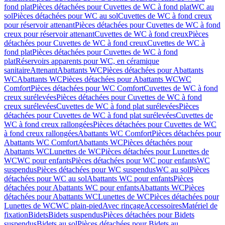
fond plat
Pièces détachées pour Cuvettes de WC à fond plat
WC au
sol
Pièces détachées pour WC au sol
Cuvettes de WC à fond creux
pour réservoir attenant
Pièces détachées pour Cuvettes de WC à fond
creux pour réservoir attenant
Cuvettes de WC à fond creux
Pièces
détachées pour Cuvettes de WC à fond creux
Cuvettes de WC à
fond plat
Pièces détachées pour Cuvettes de WC à fond
plat
Réservoirs apparents pour WC, en céramique
sanitaire
Attenant
Abattants WC
Pièces détachées pour Abattants
WC
Abattants WC
Pièces détachées pour Abattants WC
WC
Comfort
Pièces détachées pour WC Comfort
Cuvettes de WC à fond
creux surélevées
Pièces détachées pour Cuvettes de WC à fond
creux surélevées
Cuvettes de WC à fond plat surélevées
Pièces
détachées pour Cuvettes de WC à fond plat surélevées
Cuvettes de
WC à fond creux rallongées
Pièces détachées pour Cuvettes de WC
à fond creux rallongées
Abattants WC Comfort
Pièces détachées pour
Abattants WC Comfort
Abattants WC
Pièces détachées pour
Abattants WC
Lunettes de WC
Pièces détachées pour Lunettes de
WC
WC pour enfants
Pièces détachées pour WC pour enfants
WC
suspendus
Pièces détachées pour WC suspendus
WC au sol
Pièces
détachées pour WC au sol
Abattants WC pour enfants
Pièces
détachées pour Abattants WC pour enfants
Abattants WC
Pièces
détachées pour Abattants WC
Lunettes de WC
Pièces détachées pour
Lunettes de WC
WC plain-pied
Avec rinçage
Accessoires
Matériel de
fixation
Bidets
Bidets suspendus
Pièces détachées pour Bidets
suspendus
Bidets au sol
Pièces détachées pour Bidets au