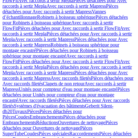
FlowFit
Avec raccords à sertir Mepla
Pièces détachées pour Avec
raccords à sertir Mepla
Avec raccords à sertir Mapress
Pièces
détachées pour Avec raccords à sertir Mapress
Vannes
d’échantillonnage
Robinets à boisseau sphérique
Pièces détachées
pour Robinets à boisseau sphérique
Avec raccords à sertir
FlowFit
Pièces détachées pour Avec raccords à sertir FlowFit
Avec
raccords à sertir Mepla
Pièces détachées pour Avec raccords à sertir
Mepla
Avec raccords à sertir Mapress
Pièces détachées pour Avec
raccords à sertir Mapress
Robinets à boisseau sphérique pour
montage encastré
Pièces détachées pour Robinets à boisseau
sphérique pour montage encastré
Avec raccords à sertir
FlowFit
Pièces détachées pour Avec raccords à sertir FlowFit
Avec
raccords à sertir Mepla
Pièces détachées pour Avec raccords à sertir
Mepla
Avec raccords à sertir Mapress
Pièces détachées pour Avec
raccords à sertir Mapress
Avec raccords filetés
Pièces détachées pour
Avec raccords filetés
Clapets de non retour
Avec raccords à sertir
Mapress
Unités pour compteur d'eau pour montage encastré
Pièces
détachées pour Unités pour compteur d'eau pour montage
encastré
Avec raccords filetés
Pièces détachées pour Avec raccords
filetés
Systèmes d'évacuation des bâtiments
Geberit Silent-
db20
Tuyaux
Pièces
Pièces détachées pour
Pièces
Coudes
Embranchements
Pièces détachées pour
Embranchements
Réductions
Ouvertures de nettoyage
Pièces
détachées pour Ouvertures de nettoyage
Pièces
SuperTube
Coudes
Pièces spéciales
Raccordements
Pièces détachées