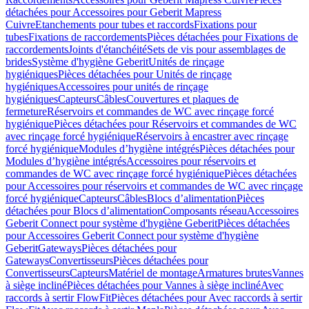
détachées pour Accessoires pour Geberit Mapress
Cuivre
Etanchements pour tubes et raccords
Fixations pour
tubes
Fixations de raccordements
Pièces détachées pour Fixations de
raccordements
Joints d'étanchéité
Sets de vis pour assemblages de
brides
Système d'hygiène Geberit
Unités de rinçage
hygiéniques
Pièces détachées pour Unités de rinçage
hygiéniques
Accessoires pour unités de rinçage
hygiéniques
Capteurs
Câbles
Couvertures et plaques de
fermeture
Réservoirs et commandes de WC avec rinçage forcé
hygiénique
Pièces détachées pour Réservoirs et commandes de WC
avec rinçage forcé hygiénique
Réservoirs à encastrer avec rinçage
forcé hygiénique
Modules d’hygiène intégrés
Pièces détachées pour
Modules d’hygiène intégrés
Accessoires pour réservoirs et
commandes de WC avec rinçage forcé hygiénique
Pièces détachées
pour Accessoires pour réservoirs et commandes de WC avec rinçage
forcé hygiénique
Capteurs
Câbles
Blocs d’alimentation
Pièces
détachées pour Blocs d’alimentation
Composants réseau
Accessoires
Geberit Connect pour système d'hygiène Geberit
Pièces détachées
pour Accessoires Geberit Connect pour système d'hygiène
Geberit
Gateways
Pièces détachées pour
Gateways
Convertisseurs
Pièces détachées pour
Convertisseurs
Capteurs
Matériel de montage
Armatures brutes
Vannes
à siège incliné
Pièces détachées pour Vannes à siège incliné
Avec
raccords à sertir FlowFit
Pièces détachées pour Avec raccords à sertir