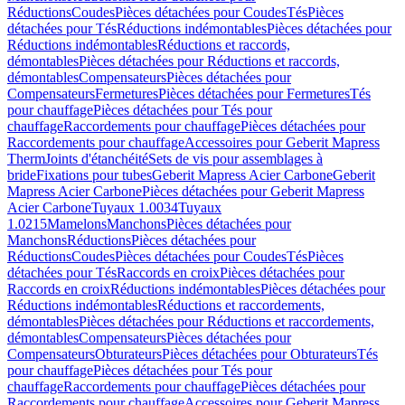
Réductions
Coudes
Pièces détachées pour Coudes
Tés
Pièces
détachées pour Tés
Réductions indémontables
Pièces détachées pour
Réductions indémontables
Réductions et raccords,
démontables
Pièces détachées pour Réductions et raccords,
démontables
Compensateurs
Pièces détachées pour
Compensateurs
Fermetures
Pièces détachées pour Fermetures
Tés
pour chauffage
Pièces détachées pour Tés pour
chauffage
Raccordements pour chauffage
Pièces détachées pour
Raccordements pour chauffage
Accessoires pour Geberit Mapress
Therm
Joints d'étanchéité
Sets de vis pour assemblages à
bride
Fixations pour tubes
Geberit Mapress Acier Carbone
Geberit
Mapress Acier Carbone
Pièces détachées pour Geberit Mapress
Acier Carbone
Tuyaux 1.0034
Tuyaux
1.0215
Mamelons
Manchons
Pièces détachées pour
Manchons
Réductions
Pièces détachées pour
Réductions
Coudes
Pièces détachées pour Coudes
Tés
Pièces
détachées pour Tés
Raccords en croix
Pièces détachées pour
Raccords en croix
Réductions indémontables
Pièces détachées pour
Réductions indémontables
Réductions et raccordements,
démontables
Pièces détachées pour Réductions et raccordements,
démontables
Compensateurs
Pièces détachées pour
Compensateurs
Obturateurs
Pièces détachées pour Obturateurs
Tés
pour chauffage
Pièces détachées pour Tés pour
chauffage
Raccordements pour chauffage
Pièces détachées pour
Raccordements pour chauffage
Accessoires pour Geberit Mapress