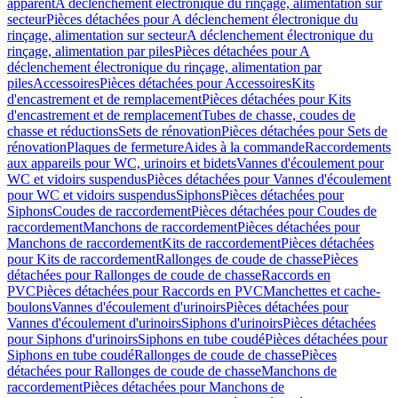
apparent
A déclenchement électronique du rinçage, alimentation sur
secteur
Pièces détachées pour A déclenchement électronique du
rinçage, alimentation sur secteur
A déclenchement électronique du
rinçage, alimentation par piles
Pièces détachées pour A
déclenchement électronique du rinçage, alimentation par
piles
Accessoires
Pièces détachées pour Accessoires
Kits
d'encastrement et de remplacement
Pièces détachées pour Kits
d'encastrement et de remplacement
Tubes de chasse, coudes de
chasse et réductions
Sets de rénovation
Pièces détachées pour Sets de
rénovation
Plaques de fermeture
Aides à la commande
Raccordements
aux appareils pour WC, urinoirs et bidets
Vannes d'écoulement pour
WC et vidoirs suspendus
Pièces détachées pour Vannes d'écoulement
pour WC et vidoirs suspendus
Siphons
Pièces détachées pour
Siphons
Coudes de raccordement
Pièces détachées pour Coudes de
raccordement
Manchons de raccordement
Pièces détachées pour
Manchons de raccordement
Kits de raccordement
Pièces détachées
pour Kits de raccordement
Rallonges de coude de chasse
Pièces
détachées pour Rallonges de coude de chasse
Raccords en
PVC
Pièces détachées pour Raccords en PVC
Manchettes et cache-
boulons
Vannes d'écoulement d'urinoirs
Pièces détachées pour
Vannes d'écoulement d'urinoirs
Siphons d'urinoirs
Pièces détachées
pour Siphons d'urinoirs
Siphons en tube coudé
Pièces détachées pour
Siphons en tube coudé
Rallonges de coude de chasse
Pièces
détachées pour Rallonges de coude de chasse
Manchons de
raccordement
Pièces détachées pour Manchons de