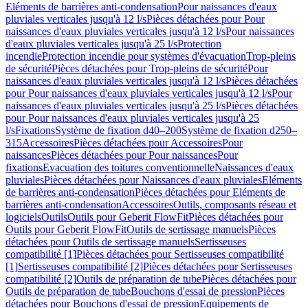
Eléments de barrières anti-condensation
Pour naissances d'eaux
pluviales verticales jusqu'à 12 l/s
Pièces détachées pour Pour
naissances d'eaux pluviales verticales jusqu'à 12 l/s
Pour naissances
d'eaux pluviales verticales jusqu'à 25 l/s
Protection
incendie
Protection incendie pour systèmes d'évacuation
Trop-pleins
de sécurité
Pièces détachées pour Trop-pleins de sécurité
Pour
naissances d'eaux pluviales verticales jusqu'à 12 l/s
Pièces détachées
pour Pour naissances d'eaux pluviales verticales jusqu'à 12 l/s
Pour
naissances d'eaux pluviales verticales jusqu'à 25 l/s
Pièces détachées
pour Pour naissances d'eaux pluviales verticales jusqu'à 25
l/s
Fixations
Système de fixation d40–200
Système de fixation d250–
315
Accessoires
Pièces détachées pour Accessoires
Pour
naissances
Pièces détachées pour Pour naissances
Pour
fixations
Evacuation des toitures conventionnelle
Naissances d'eaux
pluviales
Pièces détachées pour Naissances d'eaux pluviales
Eléments
de barrières anti-condensation
Pièces détachées pour Eléments de
barrières anti-condensation
Accessoires
Outils, composants réseau et
logiciels
Outils
Outils pour Geberit FlowFit
Pièces détachées pour
Outils pour Geberit FlowFit
Outils de sertissage manuels
Pièces
détachées pour Outils de sertissage manuels
Sertisseuses
compatibilité [1]
Pièces détachées pour Sertisseuses compatibilité
[1]
Sertisseuses compatibilité [2]
Pièces détachées pour Sertisseuses
compatibilité [2]
Outils de préparation de tube
Pièces détachées pour
Outils de préparation de tube
Bouchons d'essai de pression
Pièces
détachées pour Bouchons d'essai de pression
Equipements de