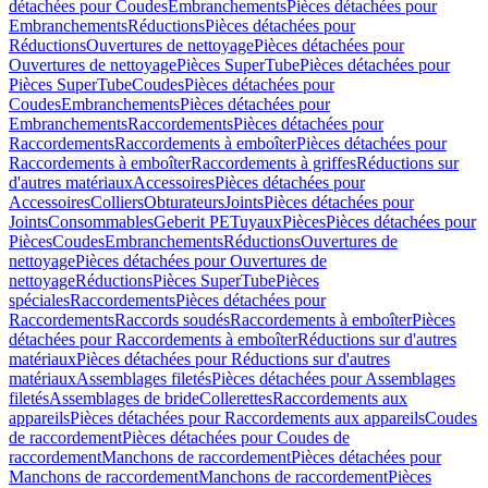
détachées pour Coudes
Embranchements
Pièces détachées pour
Embranchements
Réductions
Pièces détachées pour
Réductions
Ouvertures de nettoyage
Pièces détachées pour
Ouvertures de nettoyage
Pièces SuperTube
Pièces détachées pour
Pièces SuperTube
Coudes
Pièces détachées pour
Coudes
Embranchements
Pièces détachées pour
Embranchements
Raccordements
Pièces détachées pour
Raccordements
Raccordements à emboîter
Pièces détachées pour
Raccordements à emboîter
Raccordements à griffes
Réductions sur
d'autres matériaux
Accessoires
Pièces détachées pour
Accessoires
Colliers
Obturateurs
Joints
Pièces détachées pour
Joints
Consommables
Geberit PE
Tuyaux
Pièces
Pièces détachées pour
Pièces
Coudes
Embranchements
Réductions
Ouvertures de
nettoyage
Pièces détachées pour Ouvertures de
nettoyage
Réductions
Pièces SuperTube
Pièces
spéciales
Raccordements
Pièces détachées pour
Raccordements
Raccords soudés
Raccordements à emboîter
Pièces
détachées pour Raccordements à emboîter
Réductions sur d'autres
matériaux
Pièces détachées pour Réductions sur d'autres
matériaux
Assemblages filetés
Pièces détachées pour Assemblages
filetés
Assemblages de bride
Collerettes
Raccordements aux
appareils
Pièces détachées pour Raccordements aux appareils
Coudes
de raccordement
Pièces détachées pour Coudes de
raccordement
Manchons de raccordement
Pièces détachées pour
Manchons de raccordement
Manchons de raccordement
Pièces