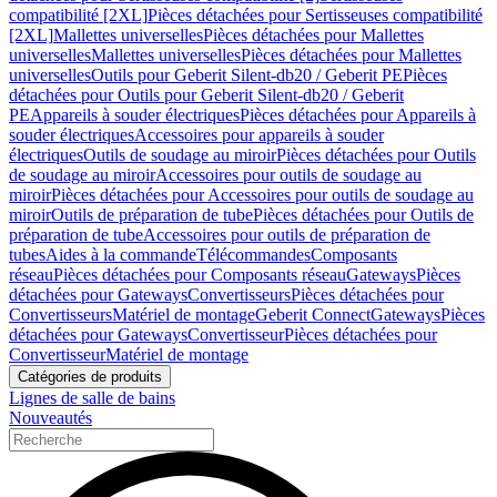
compatibilité [2XL]
Pièces détachées pour Sertisseuses compatibilité
[2XL]
Mallettes universelles
Pièces détachées pour Mallettes
universelles
Mallettes universelles
Pièces détachées pour Mallettes
universelles
Outils pour Geberit Silent-db20 / Geberit PE
Pièces
détachées pour Outils pour Geberit Silent-db20 / Geberit
PE
Appareils à souder électriques
Pièces détachées pour Appareils à
souder électriques
Accessoires pour appareils à souder
électriques
Outils de soudage au miroir
Pièces détachées pour Outils
de soudage au miroir
Accessoires pour outils de soudage au
miroir
Pièces détachées pour Accessoires pour outils de soudage au
miroir
Outils de préparation de tube
Pièces détachées pour Outils de
préparation de tube
Accessoires pour outils de préparation de
tubes
Aides à la commande
Télécommandes
Composants
réseau
Pièces détachées pour Composants réseau
Gateways
Pièces
détachées pour Gateways
Convertisseurs
Pièces détachées pour
Convertisseurs
Matériel de montage
Geberit Connect
Gateways
Pièces
détachées pour Gateways
Convertisseur
Pièces détachées pour
Convertisseur
Matériel de montage
Catégories de produits
Lignes de salle de bains
Nouveautés