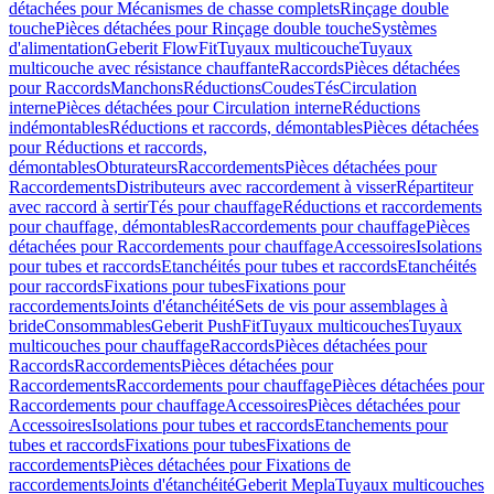
détachées pour Mécanismes de chasse complets
Rinçage double
touche
Pièces détachées pour Rinçage double touche
Systèmes
d'alimentation
Geberit FlowFit
Tuyaux multicouche
Tuyaux
multicouche avec résistance chauffante
Raccords
Pièces détachées
pour Raccords
Manchons
Réductions
Coudes
Tés
Circulation
interne
Pièces détachées pour Circulation interne
Réductions
indémontables
Réductions et raccords, démontables
Pièces détachées
pour Réductions et raccords,
démontables
Obturateurs
Raccordements
Pièces détachées pour
Raccordements
Distributeurs avec raccordement à visser
Répartiteur
avec raccord à sertir
Tés pour chauffage
Réductions et raccordements
pour chauffage, démontables
Raccordements pour chauffage
Pièces
détachées pour Raccordements pour chauffage
Accessoires
Isolations
pour tubes et raccords
Etanchéités pour tubes et raccords
Etanchéités
pour raccords
Fixations pour tubes
Fixations pour
raccordements
Joints d'étanchéité
Sets de vis pour assemblages à
bride
Consommables
Geberit PushFit
Tuyaux multicouches
Tuyaux
multicouches pour chauffage
Raccords
Pièces détachées pour
Raccords
Raccordements
Pièces détachées pour
Raccordements
Raccordements pour chauffage
Pièces détachées pour
Raccordements pour chauffage
Accessoires
Pièces détachées pour
Accessoires
Isolations pour tubes et raccords
Etanchements pour
tubes et raccords
Fixations pour tubes
Fixations de
raccordements
Pièces détachées pour Fixations de
raccordements
Joints d'étanchéité
Geberit Mepla
Tuyaux multicouches