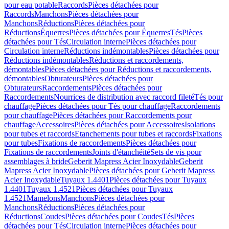
pour eau potable
Raccords
Pièces détachées pour
Raccords
Manchons
Pièces détachées pour
Manchons
Réductions
Pièces détachées pour
Réductions
Équerres
Pièces détachées pour Équerres
Tés
Pièces
détachées pour Tés
Circulation interne
Pièces détachées pour
Circulation interne
Réductions indémontables
Pièces détachées pour
Réductions indémontables
Réductions et raccordements,
démontables
Pièces détachées pour Réductions et raccordements,
démontables
Obturateurs
Pièces détachées pour
Obturateurs
Raccordements
Pièces détachées pour
Raccordements
Nourrices de distribution avec raccord fileté
Tés pour
chauffage
Pièces détachées pour Tés pour chauffage
Raccordements
pour chauffage
Pièces détachées pour Raccordements pour
chauffage
Accessoires
Pièces détachées pour Accessoires
Isolations
pour tubes et raccords
Etanchements pour tubes et raccords
Fixations
pour tubes
Fixations de raccordements
Pièces détachées pour
Fixations de raccordements
Joints d'étanchéité
Sets de vis pour
assemblages à bride
Geberit Mapress Acier Inoxydable
Geberit
Mapress Acier Inoxydable
Pièces détachées pour Geberit Mapress
Acier Inoxydable
Tuyaux 1.4401
Pièces détachées pour Tuyaux
1.4401
Tuyaux 1.4521
Pièces détachées pour Tuyaux
1.4521
Mamelons
Manchons
Pièces détachées pour
Manchons
Réductions
Pièces détachées pour
Réductions
Coudes
Pièces détachées pour Coudes
Tés
Pièces
détachées pour Tés
Circulation interne
Pièces détachées pour