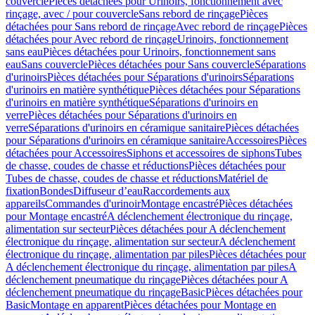
couvercle
Pièces détachées pour Urinoirs, fonctionnement avec
rinçage, avec / pour couvercle
Sans rebord de rinçage
Pièces
détachées pour Sans rebord de rinçage
Avec rebord de rinçage
Pièces
détachées pour Avec rebord de rinçage
Urinoirs, fonctionnement
sans eau
Pièces détachées pour Urinoirs, fonctionnement sans
eau
Sans couvercle
Pièces détachées pour Sans couvercle
Séparations
d'urinoirs
Pièces détachées pour Séparations d'urinoirs
Séparations
d'urinoirs en matière synthétique
Pièces détachées pour Séparations
d'urinoirs en matière synthétique
Séparations d'urinoirs en
verre
Pièces détachées pour Séparations d'urinoirs en
verre
Séparations d'urinoirs en céramique sanitaire
Pièces détachées
pour Séparations d'urinoirs en céramique sanitaire
Accessoires
Pièces
détachées pour Accessoires
Siphons et accessoires de siphons
Tubes
de chasse, coudes de chasse et réductions
Pièces détachées pour
Tubes de chasse, coudes de chasse et réductions
Matériel de
fixation
Bondes
Diffuseur d’eau
Raccordements aux
appareils
Commandes d'urinoir
Montage encastré
Pièces détachées
pour Montage encastré
A déclenchement électronique du rinçage,
alimentation sur secteur
Pièces détachées pour A déclenchement
électronique du rinçage, alimentation sur secteur
A déclenchement
électronique du rinçage, alimentation par piles
Pièces détachées pour
A déclenchement électronique du rinçage, alimentation par piles
A
déclenchement pneumatique du rinçage
Pièces détachées pour A
déclenchement pneumatique du rinçage
Basic
Pièces détachées pour
Basic
Montage en apparent
Pièces détachées pour Montage en