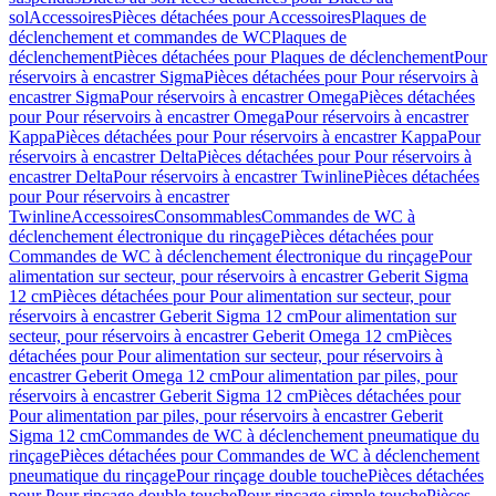
sol
Accessoires
Pièces détachées pour Accessoires
Plaques de
déclenchement et commandes de WC
Plaques de
déclenchement
Pièces détachées pour Plaques de déclenchement
Pour
réservoirs à encastrer Sigma
Pièces détachées pour Pour réservoirs à
encastrer Sigma
Pour réservoirs à encastrer Omega
Pièces détachées
pour Pour réservoirs à encastrer Omega
Pour réservoirs à encastrer
Kappa
Pièces détachées pour Pour réservoirs à encastrer Kappa
Pour
réservoirs à encastrer Delta
Pièces détachées pour Pour réservoirs à
encastrer Delta
Pour réservoirs à encastrer Twinline
Pièces détachées
pour Pour réservoirs à encastrer
Twinline
Accessoires
Consommables
Commandes de WC à
déclenchement électronique du rinçage
Pièces détachées pour
Commandes de WC à déclenchement électronique du rinçage
Pour
alimentation sur secteur, pour réservoirs à encastrer Geberit Sigma
12 cm
Pièces détachées pour Pour alimentation sur secteur, pour
réservoirs à encastrer Geberit Sigma 12 cm
Pour alimentation sur
secteur, pour réservoirs à encastrer Geberit Omega 12 cm
Pièces
détachées pour Pour alimentation sur secteur, pour réservoirs à
encastrer Geberit Omega 12 cm
Pour alimentation par piles, pour
réservoirs à encastrer Geberit Sigma 12 cm
Pièces détachées pour
Pour alimentation par piles, pour réservoirs à encastrer Geberit
Sigma 12 cm
Commandes de WC à déclenchement pneumatique du
rinçage
Pièces détachées pour Commandes de WC à déclenchement
pneumatique du rinçage
Pour rinçage double touche
Pièces détachées
pour Pour rinçage double touche
Pour rinçage simple touche
Pièces