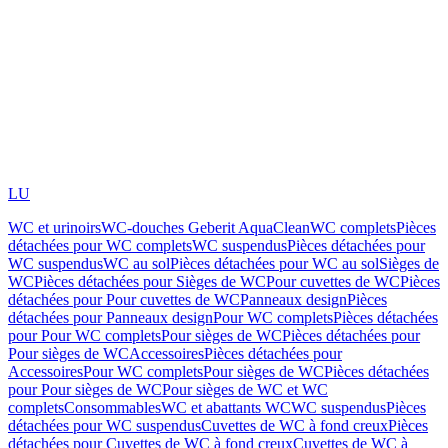
LU
WC et urinoirs
WC-douches Geberit AquaClean
WC complets
Pièces
détachées pour WC complets
WC suspendus
Pièces détachées pour
WC suspendus
WC au sol
Pièces détachées pour WC au sol
Sièges de
WC
Pièces détachées pour Sièges de WC
Pour cuvettes de WC
Pièces
détachées pour Pour cuvettes de WC
Panneaux design
Pièces
détachées pour Panneaux design
Pour WC complets
Pièces détachées
pour Pour WC complets
Pour sièges de WC
Pièces détachées pour
Pour sièges de WC
Accessoires
Pièces détachées pour
Accessoires
Pour WC complets
Pour sièges de WC
Pièces détachées
pour Pour sièges de WC
Pour sièges de WC et WC
complets
Consommables
WC et abattants WC
WC suspendus
Pièces
détachées pour WC suspendus
Cuvettes de WC à fond creux
Pièces
détachées pour Cuvettes de WC à fond creux
Cuvettes de WC à