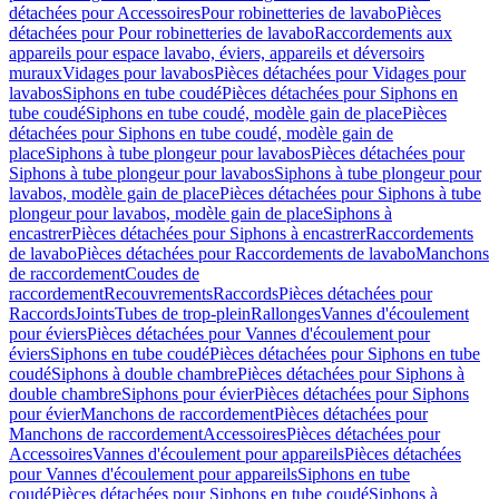
détachées pour Accessoires
Pour robinetteries de lavabo
Pièces
détachées pour Pour robinetteries de lavabo
Raccordements aux
appareils pour espace lavabo, éviers, appareils et déversoirs
muraux
Vidages pour lavabos
Pièces détachées pour Vidages pour
lavabos
Siphons en tube coudé
Pièces détachées pour Siphons en
tube coudé
Siphons en tube coudé, modèle gain de place
Pièces
détachées pour Siphons en tube coudé, modèle gain de
place
Siphons à tube plongeur pour lavabos
Pièces détachées pour
Siphons à tube plongeur pour lavabos
Siphons à tube plongeur pour
lavabos, modèle gain de place
Pièces détachées pour Siphons à tube
plongeur pour lavabos, modèle gain de place
Siphons à
encastrer
Pièces détachées pour Siphons à encastrer
Raccordements
de lavabo
Pièces détachées pour Raccordements de lavabo
Manchons
de raccordement
Coudes de
raccordement
Recouvrements
Raccords
Pièces détachées pour
Raccords
Joints
Tubes de trop-plein
Rallonges
Vannes d'écoulement
pour éviers
Pièces détachées pour Vannes d'écoulement pour
éviers
Siphons en tube coudé
Pièces détachées pour Siphons en tube
coudé
Siphons à double chambre
Pièces détachées pour Siphons à
double chambre
Siphons pour évier
Pièces détachées pour Siphons
pour évier
Manchons de raccordement
Pièces détachées pour
Manchons de raccordement
Accessoires
Pièces détachées pour
Accessoires
Vannes d'écoulement pour appareils
Pièces détachées
pour Vannes d'écoulement pour appareils
Siphons en tube
coudé
Pièces détachées pour Siphons en tube coudé
Siphons à