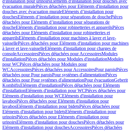
d'installation pour urinoirs
Eléments d'installation pour douches avec
évacuation murale
Pièces détachées pour Eléments d'installation pour
douches avec évacuation murale
Eléments d’installation pour
douches
Eléments d’installation pour séparations de douche
Pièces
détachées pour Eléments d’installation pour séparations de
douche
Eléments d'installation pour robinetteries et appareils
Pièces
détachées pour Eléments d'installation pour robinetteries et
appareils
Eléments d'installation pour machines à laver et lave-
vaisselle
Pièces détachées pour Eléments d'installation pour machines
à laver et lave-vaisselle
Eléments d'installation pour charges de
console
Accessoires
Pièces détachées pour Accessoires
Modules
d'installation
Pièces détachées pour Modules d'installation
Modules
pour WC
Pièces détachées pour Modules pour
WC
Accessoires
Pièces détachées pour Accessoires
Pour parois
Pièces
détachées pour Pour parois
Pour systèmes d'alimentation
Pièces
détachées pour Pour systèmes d'alimentation
Pour évacuation
Geberit
Kombifix
Eléments d'installation
Pièces détachées pour Eléments
d'installation
Eléments d'installation pour WC
Pièces détachées pour
Eléments d'installation pour WC
Eléments d'installation pour
lavabos
Pièces détachées pour Eléments d'installation pour
lavabos
Eléments d'installation pour bidets
Pièces détachées pour
Eléments d'installation pour bidets
Eléments d'installation pour
urinoirs
Pièces détachées pour Eléments d'installation pour
urinoirs
Eléments d'installation pour douches
Pièces détachées pour
Eléments d'installation pour douches
Accessoires
Pièces détachées