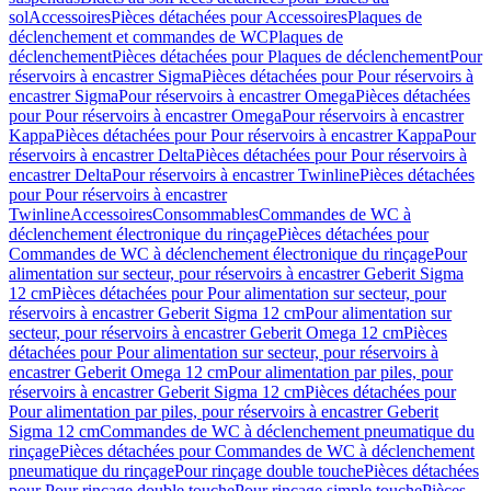
sol
Accessoires
Pièces détachées pour Accessoires
Plaques de
déclenchement et commandes de WC
Plaques de
déclenchement
Pièces détachées pour Plaques de déclenchement
Pour
réservoirs à encastrer Sigma
Pièces détachées pour Pour réservoirs à
encastrer Sigma
Pour réservoirs à encastrer Omega
Pièces détachées
pour Pour réservoirs à encastrer Omega
Pour réservoirs à encastrer
Kappa
Pièces détachées pour Pour réservoirs à encastrer Kappa
Pour
réservoirs à encastrer Delta
Pièces détachées pour Pour réservoirs à
encastrer Delta
Pour réservoirs à encastrer Twinline
Pièces détachées
pour Pour réservoirs à encastrer
Twinline
Accessoires
Consommables
Commandes de WC à
déclenchement électronique du rinçage
Pièces détachées pour
Commandes de WC à déclenchement électronique du rinçage
Pour
alimentation sur secteur, pour réservoirs à encastrer Geberit Sigma
12 cm
Pièces détachées pour Pour alimentation sur secteur, pour
réservoirs à encastrer Geberit Sigma 12 cm
Pour alimentation sur
secteur, pour réservoirs à encastrer Geberit Omega 12 cm
Pièces
détachées pour Pour alimentation sur secteur, pour réservoirs à
encastrer Geberit Omega 12 cm
Pour alimentation par piles, pour
réservoirs à encastrer Geberit Sigma 12 cm
Pièces détachées pour
Pour alimentation par piles, pour réservoirs à encastrer Geberit
Sigma 12 cm
Commandes de WC à déclenchement pneumatique du
rinçage
Pièces détachées pour Commandes de WC à déclenchement
pneumatique du rinçage
Pour rinçage double touche
Pièces détachées
pour Pour rinçage double touche
Pour rinçage simple touche
Pièces