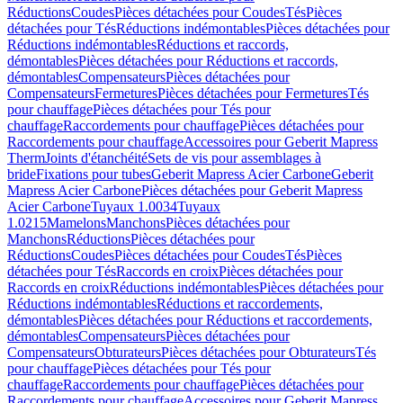
Réductions
Coudes
Pièces détachées pour Coudes
Tés
Pièces
détachées pour Tés
Réductions indémontables
Pièces détachées pour
Réductions indémontables
Réductions et raccords,
démontables
Pièces détachées pour Réductions et raccords,
démontables
Compensateurs
Pièces détachées pour
Compensateurs
Fermetures
Pièces détachées pour Fermetures
Tés
pour chauffage
Pièces détachées pour Tés pour
chauffage
Raccordements pour chauffage
Pièces détachées pour
Raccordements pour chauffage
Accessoires pour Geberit Mapress
Therm
Joints d'étanchéité
Sets de vis pour assemblages à
bride
Fixations pour tubes
Geberit Mapress Acier Carbone
Geberit
Mapress Acier Carbone
Pièces détachées pour Geberit Mapress
Acier Carbone
Tuyaux 1.0034
Tuyaux
1.0215
Mamelons
Manchons
Pièces détachées pour
Manchons
Réductions
Pièces détachées pour
Réductions
Coudes
Pièces détachées pour Coudes
Tés
Pièces
détachées pour Tés
Raccords en croix
Pièces détachées pour
Raccords en croix
Réductions indémontables
Pièces détachées pour
Réductions indémontables
Réductions et raccordements,
démontables
Pièces détachées pour Réductions et raccordements,
démontables
Compensateurs
Pièces détachées pour
Compensateurs
Obturateurs
Pièces détachées pour Obturateurs
Tés
pour chauffage
Pièces détachées pour Tés pour
chauffage
Raccordements pour chauffage
Pièces détachées pour
Raccordements pour chauffage
Accessoires pour Geberit Mapress