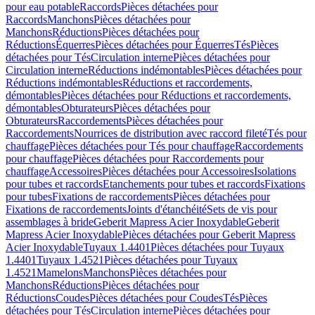
pour eau potable
Raccords
Pièces détachées pour
Raccords
Manchons
Pièces détachées pour
Manchons
Réductions
Pièces détachées pour
Réductions
Équerres
Pièces détachées pour Équerres
Tés
Pièces
détachées pour Tés
Circulation interne
Pièces détachées pour
Circulation interne
Réductions indémontables
Pièces détachées pour
Réductions indémontables
Réductions et raccordements,
démontables
Pièces détachées pour Réductions et raccordements,
démontables
Obturateurs
Pièces détachées pour
Obturateurs
Raccordements
Pièces détachées pour
Raccordements
Nourrices de distribution avec raccord fileté
Tés pour
chauffage
Pièces détachées pour Tés pour chauffage
Raccordements
pour chauffage
Pièces détachées pour Raccordements pour
chauffage
Accessoires
Pièces détachées pour Accessoires
Isolations
pour tubes et raccords
Etanchements pour tubes et raccords
Fixations
pour tubes
Fixations de raccordements
Pièces détachées pour
Fixations de raccordements
Joints d'étanchéité
Sets de vis pour
assemblages à bride
Geberit Mapress Acier Inoxydable
Geberit
Mapress Acier Inoxydable
Pièces détachées pour Geberit Mapress
Acier Inoxydable
Tuyaux 1.4401
Pièces détachées pour Tuyaux
1.4401
Tuyaux 1.4521
Pièces détachées pour Tuyaux
1.4521
Mamelons
Manchons
Pièces détachées pour
Manchons
Réductions
Pièces détachées pour
Réductions
Coudes
Pièces détachées pour Coudes
Tés
Pièces
détachées pour Tés
Circulation interne
Pièces détachées pour