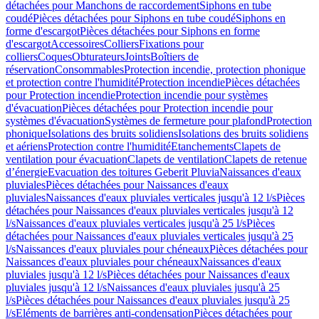
détachées pour Manchons de raccordement
Siphons en tube
coudé
Pièces détachées pour Siphons en tube coudé
Siphons en
forme d'escargot
Pièces détachées pour Siphons en forme
d'escargot
Accessoires
Colliers
Fixations pour
colliers
Coques
Obturateurs
Joints
Boîtiers de
réservation
Consommables
Protection incendie, protection phonique
et protection contre l'humidité
Protection incendie
Pièces détachées
pour Protection incendie
Protection incendie pour systèmes
d'évacuation
Pièces détachées pour Protection incendie pour
systèmes d'évacuation
Systèmes de fermeture pour plafond
Protection
phonique
Isolations des bruits solidiens
Isolations des bruits solidiens
et aériens
Protection contre l'humidité
Etanchements
Clapets de
ventilation pour évacuation
Clapets de ventilation
Clapets de retenue
d’énergie
Evacuation des toitures Geberit Pluvia
Naissances d'eaux
pluviales
Pièces détachées pour Naissances d'eaux
pluviales
Naissances d'eaux pluviales verticales jusqu'à 12 l/s
Pièces
détachées pour Naissances d'eaux pluviales verticales jusqu'à 12
l/s
Naissances d'eaux pluviales verticales jusqu'à 25 l/s
Pièces
détachées pour Naissances d'eaux pluviales verticales jusqu'à 25
l/s
Naissances d'eaux pluviales pour chéneaux
Pièces détachées pour
Naissances d'eaux pluviales pour chéneaux
Naissances d'eaux
pluviales jusqu'à 12 l/s
Pièces détachées pour Naissances d'eaux
pluviales jusqu'à 12 l/s
Naissances d'eaux pluviales jusqu'à 25
l/s
Pièces détachées pour Naissances d'eaux pluviales jusqu'à 25
l/s
Eléments de barrières anti-condensation
Pièces détachées pour