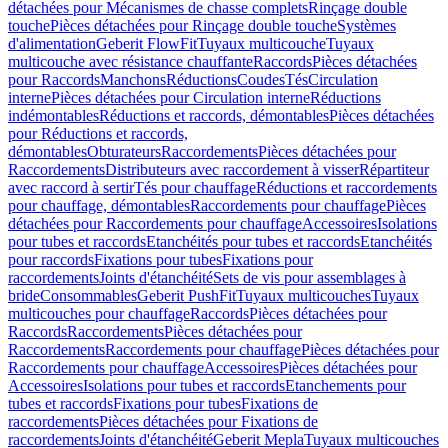
détachées pour Mécanismes de chasse complets
Rinçage double
touche
Pièces détachées pour Rinçage double touche
Systèmes
d'alimentation
Geberit FlowFit
Tuyaux multicouche
Tuyaux
multicouche avec résistance chauffante
Raccords
Pièces détachées
pour Raccords
Manchons
Réductions
Coudes
Tés
Circulation
interne
Pièces détachées pour Circulation interne
Réductions
indémontables
Réductions et raccords, démontables
Pièces détachées
pour Réductions et raccords,
démontables
Obturateurs
Raccordements
Pièces détachées pour
Raccordements
Distributeurs avec raccordement à visser
Répartiteur
avec raccord à sertir
Tés pour chauffage
Réductions et raccordements
pour chauffage, démontables
Raccordements pour chauffage
Pièces
détachées pour Raccordements pour chauffage
Accessoires
Isolations
pour tubes et raccords
Etanchéités pour tubes et raccords
Etanchéités
pour raccords
Fixations pour tubes
Fixations pour
raccordements
Joints d'étanchéité
Sets de vis pour assemblages à
bride
Consommables
Geberit PushFit
Tuyaux multicouches
Tuyaux
multicouches pour chauffage
Raccords
Pièces détachées pour
Raccords
Raccordements
Pièces détachées pour
Raccordements
Raccordements pour chauffage
Pièces détachées pour
Raccordements pour chauffage
Accessoires
Pièces détachées pour
Accessoires
Isolations pour tubes et raccords
Etanchements pour
tubes et raccords
Fixations pour tubes
Fixations de
raccordements
Pièces détachées pour Fixations de
raccordements
Joints d'étanchéité
Geberit Mepla
Tuyaux multicouches