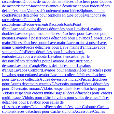
raccordement
Coudes de raccordement
Pièces détachées pour Coudes
de raccordement
Manchettes
Vannes d'écoulement pour bidets
Pièces
détachées pour Vannes d'écoulement pour bidets
Siphons en tube
coudé
Pièces détachées pour Siphons en tube coudé
Manchons de
raccordement
Coudes de
raccordement
Recouvrements
Raccords
Joints
Point
d'eau
Lavabos
Lavabos
Pièces détachées pour Lavabos
Lavabos
doubles
Lavabos pour meuble
Pièces détachées pour Lavabos pour
meuble
Lavabos à poser
Pièces détachées pour Lavabos à poser
Lave-
mains
Pièces détachées pour Lave-mains
Lave-mains à poser
Lave-
mains d'angle
Pièces détachées pour Lave-mains d'angle
Lavabos
semi-emboîtés
Pièces détachées pour Lavabos semi-
emboîtés
Lavabos à emboîter
Lavabos à encastrer par le
dessous
Pièces détachées pour Lavabos à encastrer par le
dessous
Lavabos d'angle
Pièces détachées pour Lavabos
d'angle
Lavabos Comfort
Lavabos pour enfants
Pièces détachées pour
Lavabos pour enfants
Lavabos
Lavabos collectifs
Pièces détachées
pour Lavabos collectifs
Autres déversoirs muraux
Pièces détachées
pour Autres déversoirs muraux
Déversoirs muraux
Pièces détachées
pour Déversoirs muraux
Vidoirs suspendus
Pièces détachées pour
Vidoirs suspendus
Vidoirs multi-usages
Pièces détachées pour Vidoirs
multi-usages
Vidoirs pour plâtre
Lavabos pour salles de classe
Pièces
détachées pour Lavabos pour salles de
classe
Accessoires
Colonnes
Pièces détachées pour Colonnes
Cache-
siphons
Pièces détachées pour Cache-siphons
Accessoires
Caches