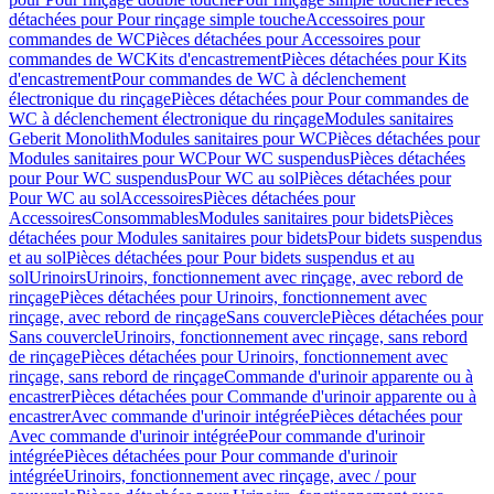
détachées pour Pour rinçage simple touche
Accessoires pour
commandes de WC
Pièces détachées pour Accessoires pour
commandes de WC
Kits d'encastrement
Pièces détachées pour Kits
d'encastrement
Pour commandes de WC à déclenchement
électronique du rinçage
Pièces détachées pour Pour commandes de
WC à déclenchement électronique du rinçage
Modules sanitaires
Geberit Monolith
Modules sanitaires pour WC
Pièces détachées pour
Modules sanitaires pour WC
Pour WC suspendus
Pièces détachées
pour Pour WC suspendus
Pour WC au sol
Pièces détachées pour
Pour WC au sol
Accessoires
Pièces détachées pour
Accessoires
Consommables
Modules sanitaires pour bidets
Pièces
détachées pour Modules sanitaires pour bidets
Pour bidets suspendus
et au sol
Pièces détachées pour Pour bidets suspendus et au
sol
Urinoirs
Urinoirs, fonctionnement avec rinçage, avec rebord de
rinçage
Pièces détachées pour Urinoirs, fonctionnement avec
rinçage, avec rebord de rinçage
Sans couvercle
Pièces détachées pour
Sans couvercle
Urinoirs, fonctionnement avec rinçage, sans rebord
de rinçage
Pièces détachées pour Urinoirs, fonctionnement avec
rinçage, sans rebord de rinçage
Commande d'urinoir apparente ou à
encastrer
Pièces détachées pour Commande d'urinoir apparente ou à
encastrer
Avec commande d'urinoir intégrée
Pièces détachées pour
Avec commande d'urinoir intégrée
Pour commande d'urinoir
intégrée
Pièces détachées pour Pour commande d'urinoir
intégrée
Urinoirs, fonctionnement avec rinçage, avec / pour