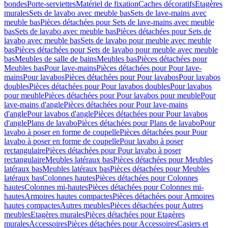
bondes
Porte-serviettes
Matériel de fixation
Caches décoratifs
Etagères
murales
Sets de lavabo avec meuble bas
Sets de lave-mains avec
meuble bas
Pièces détachées pour Sets de lave-mains avec meuble
bas
Sets de lavabo avec meuble bas
Pièces détachées pour Sets de
lavabo avec meuble bas
Sets de lavabo pour meuble avec meuble
bas
Pièces détachées pour Sets de lavabo pour meuble avec meuble
bas
Meubles de salle de bains
Meubles bas
Pièces détachées pour
Meubles bas
Pour lave-mains
Pièces détachées pour Pour lave-
mains
Pour lavabos
Pièces détachées pour Pour lavabos
Pour lavabos
doubles
Pièces détachées pour Pour lavabos doubles
Pour lavabos
pour meuble
Pièces détachées pour Pour lavabos pour meuble
Pour
lave-mains d'angle
Pièces détachées pour Pour lave-mains
d'angle
Pour lavabos d'angle
Pièces détachées pour Pour lavabos
d'angle
Plans de lavabo
Pièces détachées pour Plans de lavabo
Pour
lavabo à poser en forme de coupelle
Pièces détachées pour Pour
lavabo à poser en forme de coupelle
Pour lavabo à poser
rectangulaire
Pièces détachées pour Pour lavabo à poser
rectangulaire
Meubles latéraux bas
Pièces détachées pour Meubles
latéraux bas
Meubles latéraux bas
Pièces détachées pour Meubles
latéraux bas
Colonnes hautes
Pièces détachées pour Colonnes
hautes
Colonnes mi-hautes
Pièces détachées pour Colonnes mi-
hautes
Armoires hautes compactes
Pièces détachées pour Armoires
hautes compactes
Autres meubles
Pièces détachées pour Autres
meubles
Etagères murales
Pièces détachées pour Etagères
murales
Accessoires
Pièces détachées pour Accessoires
Casiers et