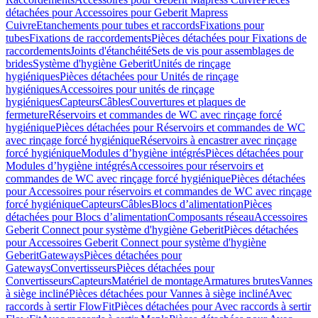
détachées pour Accessoires pour Geberit Mapress
Cuivre
Etanchements pour tubes et raccords
Fixations pour
tubes
Fixations de raccordements
Pièces détachées pour Fixations de
raccordements
Joints d'étanchéité
Sets de vis pour assemblages de
brides
Système d'hygiène Geberit
Unités de rinçage
hygiéniques
Pièces détachées pour Unités de rinçage
hygiéniques
Accessoires pour unités de rinçage
hygiéniques
Capteurs
Câbles
Couvertures et plaques de
fermeture
Réservoirs et commandes de WC avec rinçage forcé
hygiénique
Pièces détachées pour Réservoirs et commandes de WC
avec rinçage forcé hygiénique
Réservoirs à encastrer avec rinçage
forcé hygiénique
Modules d’hygiène intégrés
Pièces détachées pour
Modules d’hygiène intégrés
Accessoires pour réservoirs et
commandes de WC avec rinçage forcé hygiénique
Pièces détachées
pour Accessoires pour réservoirs et commandes de WC avec rinçage
forcé hygiénique
Capteurs
Câbles
Blocs d’alimentation
Pièces
détachées pour Blocs d’alimentation
Composants réseau
Accessoires
Geberit Connect pour système d'hygiène Geberit
Pièces détachées
pour Accessoires Geberit Connect pour système d'hygiène
Geberit
Gateways
Pièces détachées pour
Gateways
Convertisseurs
Pièces détachées pour
Convertisseurs
Capteurs
Matériel de montage
Armatures brutes
Vannes
à siège incliné
Pièces détachées pour Vannes à siège incliné
Avec
raccords à sertir FlowFit
Pièces détachées pour Avec raccords à sertir