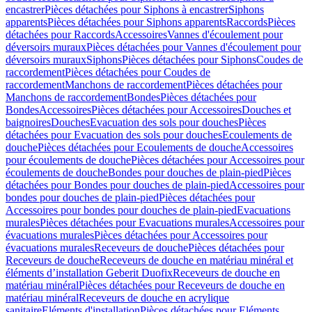
encastrer
Pièces détachées pour Siphons à encastrer
Siphons
apparents
Pièces détachées pour Siphons apparents
Raccords
Pièces
détachées pour Raccords
Accessoires
Vannes d'écoulement pour
déversoirs muraux
Pièces détachées pour Vannes d'écoulement pour
déversoirs muraux
Siphons
Pièces détachées pour Siphons
Coudes de
raccordement
Pièces détachées pour Coudes de
raccordement
Manchons de raccordement
Pièces détachées pour
Manchons de raccordement
Bondes
Pièces détachées pour
Bondes
Accessoires
Pièces détachées pour Accessoires
Douches et
baignoires
Douches
Evacuation des sols pour douches
Pièces
détachées pour Evacuation des sols pour douches
Ecoulements de
douche
Pièces détachées pour Ecoulements de douche
Accessoires
pour écoulements de douche
Pièces détachées pour Accessoires pour
écoulements de douche
Bondes pour douches de plain-pied
Pièces
détachées pour Bondes pour douches de plain-pied
Accessoires pour
bondes pour douches de plain-pied
Pièces détachées pour
Accessoires pour bondes pour douches de plain-pied
Evacuations
murales
Pièces détachées pour Evacuations murales
Accessoires pour
évacuations murales
Pièces détachées pour Accessoires pour
évacuations murales
Receveurs de douche
Pièces détachées pour
Receveurs de douche
Receveurs de douche en matériau minéral et
éléments d’installation Geberit Duofix
Receveurs de douche en
matériau minéral
Pièces détachées pour Receveurs de douche en
matériau minéral
Receveurs de douche en acrylique
sanitaire
Eléments d'installation
Pièces détachées pour Eléments