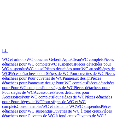
LU
WC et urinoirs
WC-douches Geberit AquaClean
WC complets
Pièces
détachées pour WC complets
WC suspendus
Pièces détachées pour
WC suspendus
WC au sol
Pièces détachées pour WC au sol
Sièges de
WC
Pièces détachées pour Sièges de WC
Pour cuvettes de WC
Pièces
détachées pour Pour cuvettes de WC
Panneaux design
Pièces
détachées pour Panneaux design
Pour WC complets
Pièces détachées
pour Pour WC complets
Pour sièges de WC
Pièces détachées pour
Pour sièges de WC
Accessoires
Pièces détachées pour
Accessoires
Pour WC complets
Pour sièges de WC
Pièces détachées
pour Pour sièges de WC
Pour sièges de WC et WC
complets
Consommables
WC et abattants WC
WC suspendus
Pièces
détachées pour WC suspendus
Cuvettes de WC à fond creux
Pièces
détachées pour Cuvettes de WC à fond creux
Cuvettes de WC à