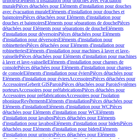
urinoirs
Eléments d'installation pour douches avec évacuation
murale
Pièces détachées pour Eléments d'installation pour douches
avec évacuation murale
Eléments d'installation pour douches et
baignoires
Pièces détachées pour Eléments d'installation pour
douches et baignoires
Eléments pour séparations de douche
Pièces
détachées pour Eléments pour séparations de douche
Eléments
d'installation pour déversoirs
Pièces détachées pour Eléments
d'installation pour déversoirs
Eléments d'installation pour
robinetteries
Pièces détachées pour Eléments d'installation pour
robinetteries
Eléments d'installation pour machines à laver et lave-
vaisselle
Pièces détachées pour Eléments d'installation pour machines
à laver et lave-vaisselle
Eléments d'installation pour charges de
console
Pièces détachées pour Eléments d'installation pour charges
de console
Eléments d'installation pour éviers
Pièces détachées pour
Eléments d'installation pour éviers
Accessoires
Pièces détachées pour
Accessoires
Geberit GIS
Parois
Pièces détachées pour Parois
Systèmes
porteurs
Accessoires pour préfabrications
Pièces détachées pour
Accessoires pour préfabrications
Accessoires pour l'isolation
phonique
Revêtements
Eléments d'installation
Pièces détachées pour
Eléments d'installation
Eléments d'installation pour WC
Pièces
détachées pour Eléments d'installation pour WC
Eléments
d'installation pour lavabos
Pièces détachées pour Eléments
d'installation pour lavabos
Eléments d'installation pour bidets
Pièces
détachées pour Eléments d'installation pour bidets
Eléments
d'installation pour urinoirs
Pièces détachées pour Eléments