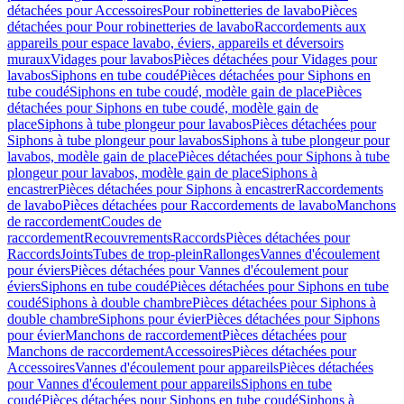
détachées pour Accessoires
Pour robinetteries de lavabo
Pièces
détachées pour Pour robinetteries de lavabo
Raccordements aux
appareils pour espace lavabo, éviers, appareils et déversoirs
muraux
Vidages pour lavabos
Pièces détachées pour Vidages pour
lavabos
Siphons en tube coudé
Pièces détachées pour Siphons en
tube coudé
Siphons en tube coudé, modèle gain de place
Pièces
détachées pour Siphons en tube coudé, modèle gain de
place
Siphons à tube plongeur pour lavabos
Pièces détachées pour
Siphons à tube plongeur pour lavabos
Siphons à tube plongeur pour
lavabos, modèle gain de place
Pièces détachées pour Siphons à tube
plongeur pour lavabos, modèle gain de place
Siphons à
encastrer
Pièces détachées pour Siphons à encastrer
Raccordements
de lavabo
Pièces détachées pour Raccordements de lavabo
Manchons
de raccordement
Coudes de
raccordement
Recouvrements
Raccords
Pièces détachées pour
Raccords
Joints
Tubes de trop-plein
Rallonges
Vannes d'écoulement
pour éviers
Pièces détachées pour Vannes d'écoulement pour
éviers
Siphons en tube coudé
Pièces détachées pour Siphons en tube
coudé
Siphons à double chambre
Pièces détachées pour Siphons à
double chambre
Siphons pour évier
Pièces détachées pour Siphons
pour évier
Manchons de raccordement
Pièces détachées pour
Manchons de raccordement
Accessoires
Pièces détachées pour
Accessoires
Vannes d'écoulement pour appareils
Pièces détachées
pour Vannes d'écoulement pour appareils
Siphons en tube
coudé
Pièces détachées pour Siphons en tube coudé
Siphons à