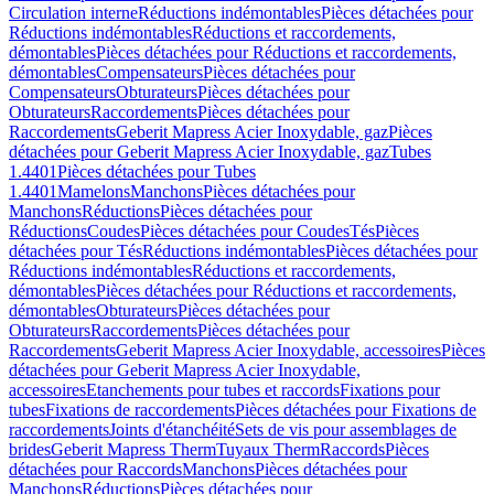
Circulation interne
Réductions indémontables
Pièces détachées pour
Réductions indémontables
Réductions et raccordements,
démontables
Pièces détachées pour Réductions et raccordements,
démontables
Compensateurs
Pièces détachées pour
Compensateurs
Obturateurs
Pièces détachées pour
Obturateurs
Raccordements
Pièces détachées pour
Raccordements
Geberit Mapress Acier Inoxydable, gaz
Pièces
détachées pour Geberit Mapress Acier Inoxydable, gaz
Tubes
1.4401
Pièces détachées pour Tubes
1.4401
Mamelons
Manchons
Pièces détachées pour
Manchons
Réductions
Pièces détachées pour
Réductions
Coudes
Pièces détachées pour Coudes
Tés
Pièces
détachées pour Tés
Réductions indémontables
Pièces détachées pour
Réductions indémontables
Réductions et raccordements,
démontables
Pièces détachées pour Réductions et raccordements,
démontables
Obturateurs
Pièces détachées pour
Obturateurs
Raccordements
Pièces détachées pour
Raccordements
Geberit Mapress Acier Inoxydable, accessoires
Pièces
détachées pour Geberit Mapress Acier Inoxydable,
accessoires
Etanchements pour tubes et raccords
Fixations pour
tubes
Fixations de raccordements
Pièces détachées pour Fixations de
raccordements
Joints d'étanchéité
Sets de vis pour assemblages de
brides
Geberit Mapress Therm
Tuyaux Therm
Raccords
Pièces
détachées pour Raccords
Manchons
Pièces détachées pour
Manchons
Réductions
Pièces détachées pour