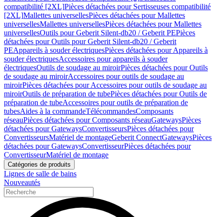
compatibilité [2XL]
Pièces détachées pour Sertisseuses compatibilité
[2XL]
Mallettes universelles
Pièces détachées pour Mallettes
universelles
Mallettes universelles
Pièces détachées pour Mallettes
universelles
Outils pour Geberit Silent-db20 / Geberit PE
Pièces
détachées pour Outils pour Geberit Silent-db20 / Geberit
PE
Appareils à souder électriques
Pièces détachées pour Appareils à
souder électriques
Accessoires pour appareils à souder
électriques
Outils de soudage au miroir
Pièces détachées pour Outils
de soudage au miroir
Accessoires pour outils de soudage au
miroir
Pièces détachées pour Accessoires pour outils de soudage au
miroir
Outils de préparation de tube
Pièces détachées pour Outils de
préparation de tube
Accessoires pour outils de préparation de
tubes
Aides à la commande
Télécommandes
Composants
réseau
Pièces détachées pour Composants réseau
Gateways
Pièces
détachées pour Gateways
Convertisseurs
Pièces détachées pour
Convertisseurs
Matériel de montage
Geberit Connect
Gateways
Pièces
détachées pour Gateways
Convertisseur
Pièces détachées pour
Convertisseur
Matériel de montage
Catégories de produits
Lignes de salle de bains
Nouveautés