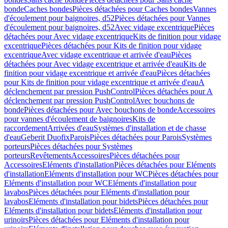
bonde
Caches bondes
Pièces détachées pour Caches bondes
Vannes
d'écoulement pour baignoires, d52
Pièces détachées pour Vannes
d'écoulement pour baignoires, d52
Avec vidage excentrique
Pièces
détachées pour Avec vidage excentrique
Kits de finition pour vidage
excentrique
Pièces détachées pour Kits de finition pour vidage
excentrique
Avec vidage excentrique et arrivée d'eau
Pièces
détachées pour Avec vidage excentrique et arrivée d'eau
Kits de
finition pour vidage excentrique et arrivée d'eau
Pièces détachées
pour Kits de finition pour vidage excentrique et arrivée d'eau
A
déclenchement par pression PushControl
Pièces détachées pour A
déclenchement par pression PushControl
Avec bouchons de
bonde
Pièces détachées pour Avec bouchons de bonde
Accessoires
pour vannes d'écoulement de baignoires
Kits de
raccordement
Arrivées d'eau
Systèmes d'installation et de chasse
d'eau
Geberit Duofix
Parois
Pièces détachées pour Parois
Systèmes
porteurs
Pièces détachées pour Systèmes
porteurs
Revêtements
Accessoires
Pièces détachées pour
Accessoires
Eléments d'installation
Pièces détachées pour Eléments
d'installation
Eléments d'installation pour WC
Pièces détachées pour
Eléments d'installation pour WC
Eléments d'installation pour
lavabos
Pièces détachées pour Eléments d'installation pour
lavabos
Eléments d'installation pour bidets
Pièces détachées pour
Eléments d'installation pour bidets
Eléments d'installation pour
urinoirs
Pièces détachées pour Eléments d'installation pour