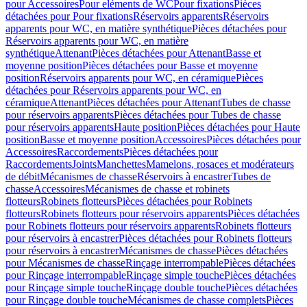
pour Accessoires
Pour eléments de WC
Pour fixations
Pièces
détachées pour Pour fixations
Réservoirs apparents
Réservoirs
apparents pour WC, en matière synthétique
Pièces détachées pour
Réservoirs apparents pour WC, en matière
synthétique
Attenant
Pièces détachées pour Attenant
Basse et
moyenne position
Pièces détachées pour Basse et moyenne
position
Réservoirs apparents pour WC, en céramique
Pièces
détachées pour Réservoirs apparents pour WC, en
céramique
Attenant
Pièces détachées pour Attenant
Tubes de chasse
pour réservoirs apparents
Pièces détachées pour Tubes de chasse
pour réservoirs apparents
Haute position
Pièces détachées pour Haute
position
Basse et moyenne position
Accessoires
Pièces détachées pour
Accessoires
Raccordements
Pièces détachées pour
Raccordements
Joints
Manchettes
Mamelons, rosaces et modérateurs
de débit
Mécanismes de chasse
Réservoirs à encastrer
Tubes de
chasse
Accessoires
Mécanismes de chasse et robinets
flotteurs
Robinets flotteurs
Pièces détachées pour Robinets
flotteurs
Robinets flotteurs pour réservoirs apparents
Pièces détachées
pour Robinets flotteurs pour réservoirs apparents
Robinets flotteurs
pour réservoirs à encastrer
Pièces détachées pour Robinets flotteurs
pour réservoirs à encastrer
Mécanismes de chasse
Pièces détachées
pour Mécanismes de chasse
Rinçage interrompable
Pièces détachées
pour Rinçage interrompable
Rinçage simple touche
Pièces détachées
pour Rinçage simple touche
Rinçage double touche
Pièces détachées
pour Rinçage double touche
Mécanismes de chasse complets
Pièces