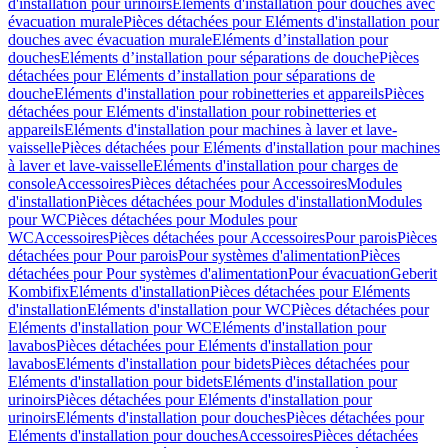
d'installation pour urinoirs
Eléments d'installation pour douches avec
évacuation murale
Pièces détachées pour Eléments d'installation pour
douches avec évacuation murale
Eléments d’installation pour
douches
Eléments d’installation pour séparations de douche
Pièces
détachées pour Eléments d’installation pour séparations de
douche
Eléments d'installation pour robinetteries et appareils
Pièces
détachées pour Eléments d'installation pour robinetteries et
appareils
Eléments d'installation pour machines à laver et lave-
vaisselle
Pièces détachées pour Eléments d'installation pour machines
à laver et lave-vaisselle
Eléments d'installation pour charges de
console
Accessoires
Pièces détachées pour Accessoires
Modules
d'installation
Pièces détachées pour Modules d'installation
Modules
pour WC
Pièces détachées pour Modules pour
WC
Accessoires
Pièces détachées pour Accessoires
Pour parois
Pièces
détachées pour Pour parois
Pour systèmes d'alimentation
Pièces
détachées pour Pour systèmes d'alimentation
Pour évacuation
Geberit
Kombifix
Eléments d'installation
Pièces détachées pour Eléments
d'installation
Eléments d'installation pour WC
Pièces détachées pour
Eléments d'installation pour WC
Eléments d'installation pour
lavabos
Pièces détachées pour Eléments d'installation pour
lavabos
Eléments d'installation pour bidets
Pièces détachées pour
Eléments d'installation pour bidets
Eléments d'installation pour
urinoirs
Pièces détachées pour Eléments d'installation pour
urinoirs
Eléments d'installation pour douches
Pièces détachées pour
Eléments d'installation pour douches
Accessoires
Pièces détachées