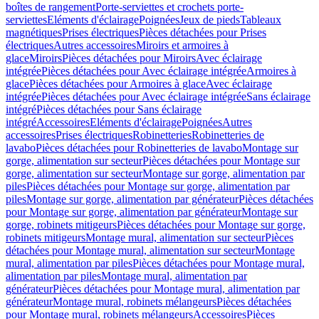
boîtes de rangement
Porte-serviettes et crochets porte-
serviettes
Eléments d'éclairage
Poignées
Jeux de pieds
Tableaux
magnétiques
Prises électriques
Pièces détachées pour Prises
électriques
Autres accessoires
Miroirs et armoires à
glace
Miroirs
Pièces détachées pour Miroirs
Avec éclairage
intégrée
Pièces détachées pour Avec éclairage intégrée
Armoires à
glace
Pièces détachées pour Armoires à glace
Avec éclairage
intégrée
Pièces détachées pour Avec éclairage intégrée
Sans éclairage
intégré
Pièces détachées pour Sans éclairage
intégré
Accessoires
Eléments d'éclairage
Poignées
Autres
accessoires
Prises électriques
Robinetteries
Robinetteries de
lavabo
Pièces détachées pour Robinetteries de lavabo
Montage sur
gorge, alimentation sur secteur
Pièces détachées pour Montage sur
gorge, alimentation sur secteur
Montage sur gorge, alimentation par
piles
Pièces détachées pour Montage sur gorge, alimentation par
piles
Montage sur gorge, alimentation par générateur
Pièces détachées
pour Montage sur gorge, alimentation par générateur
Montage sur
gorge, robinets mitigeurs
Pièces détachées pour Montage sur gorge,
robinets mitigeurs
Montage mural, alimentation sur secteur
Pièces
détachées pour Montage mural, alimentation sur secteur
Montage
mural, alimentation par piles
Pièces détachées pour Montage mural,
alimentation par piles
Montage mural, alimentation par
générateur
Pièces détachées pour Montage mural, alimentation par
générateur
Montage mural, robinets mélangeurs
Pièces détachées
pour Montage mural, robinets mélangeurs
Accessoires
Pièces