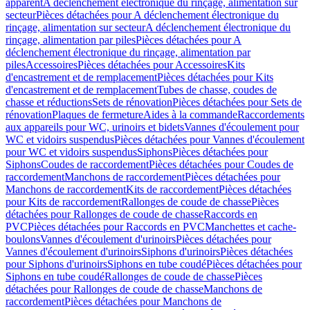
apparent
A déclenchement électronique du rinçage, alimentation sur
secteur
Pièces détachées pour A déclenchement électronique du
rinçage, alimentation sur secteur
A déclenchement électronique du
rinçage, alimentation par piles
Pièces détachées pour A
déclenchement électronique du rinçage, alimentation par
piles
Accessoires
Pièces détachées pour Accessoires
Kits
d'encastrement et de remplacement
Pièces détachées pour Kits
d'encastrement et de remplacement
Tubes de chasse, coudes de
chasse et réductions
Sets de rénovation
Pièces détachées pour Sets de
rénovation
Plaques de fermeture
Aides à la commande
Raccordements
aux appareils pour WC, urinoirs et bidets
Vannes d'écoulement pour
WC et vidoirs suspendus
Pièces détachées pour Vannes d'écoulement
pour WC et vidoirs suspendus
Siphons
Pièces détachées pour
Siphons
Coudes de raccordement
Pièces détachées pour Coudes de
raccordement
Manchons de raccordement
Pièces détachées pour
Manchons de raccordement
Kits de raccordement
Pièces détachées
pour Kits de raccordement
Rallonges de coude de chasse
Pièces
détachées pour Rallonges de coude de chasse
Raccords en
PVC
Pièces détachées pour Raccords en PVC
Manchettes et cache-
boulons
Vannes d'écoulement d'urinoirs
Pièces détachées pour
Vannes d'écoulement d'urinoirs
Siphons d'urinoirs
Pièces détachées
pour Siphons d'urinoirs
Siphons en tube coudé
Pièces détachées pour
Siphons en tube coudé
Rallonges de coude de chasse
Pièces
détachées pour Rallonges de coude de chasse
Manchons de
raccordement
Pièces détachées pour Manchons de