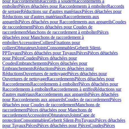
pour Raccordements
Raccords à souder
Raccordements à
emboîter
Pièces détachées pour Raccordements à emboîter
Raccords
de serrage
Réductions sur d'autres matériaux
Pièces détachées pour
Réductions sur d'autres matériaux
Raccordements aux
appareils
Pièces détachées pour Raccordements aux appareils
Coudes
de raccordement
Pièces détachées pour Coudes de
raccordement
Manchons de raccordement à emboîter
Pièces
détachées pour Manchons de raccordement à
emboîter
Accessoires
Colliers
Fixations pour
colliers
Obturateurs
Joints
Consommables
Geberit Silent-
PP
Tuyaux
Pièces détachées pour Tuyaux
Pièces
Pièces détachées
pour Pièces
Coudes
Pièces détachées pour
Coudes
Embranchements
Pièces détachées pour
Embranchements
Réductions
Pièces détachées pour
Réductions
Ouvertures de nettoyage
Pièces détachées pour
Ouvertures de nettoyage
Raccordements
Pièces détachées pour
Raccordements
Raccordements à emboîter
Pièces détachées pour
Raccordements à emboîter
Raccordements à griffes
Réductions sur
d'autres matériaux
Raccordements aux appareils
Pièces détachées
pour Raccordements aux appareils
Coudes de raccordement
Pièces
détachées pour Coudes de raccordement
Manchons de
raccordement
Pièces détachées pour Manchons de
raccordement
Accessoires
Obturateurs
Joints
Cape de
protection
Consommables
Geberit Silent-Pro
Tuyaux
Pièces détachées
pour Tuyaux
Pièces
Pièces détachées pour Pièces
Coudes
Pièces