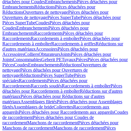
détachées pour Coudes
Embranchements
Pièces détachées pour
Embranchements
Réductions
Pièces détachées pour
Réductions
Ouvertures de nettoyage
Pièces détachées pour
Ouvertures de nettoyage
Pièces SuperTube
Pièces détachées pour
Pièces SuperTube
Coudes
Pièces détachées pour
Coudes
Embranchements
Pièces détachées pour
Embranchements
Raccordements
Pièces détachées pour
Raccordements
Raccordements à emboîter
Pièces détachées pour
Raccordements à emboîter
Raccordements à griffes
Réductions sur
d'autres matériaux
Accessoires
Pièces détachées pour
Accessoires
Colliers
Obturateurs
Joints
Pièces détachées pour
Joints
Consommables
Geberit PE
Tuyaux
Pièces
Pièces détachées pour
Pièces
Coudes
Embranchements
Réductions
Ouvertures de
nettoyage
Pièces détachées pour Ouvertures de
nettoyage
Réductions
Pièces SuperTube
Pièces
spéciales
Raccordements
Pièces détachées pour
Raccordements
Raccords soudés
Raccordements à emboîter
Pièces
détachées pour Raccordements à emboîter
Réductions sur d'autres
matériaux
Pièces détachées pour Réductions sur d'autres
matériaux
Assemblages filetés
Pièces détachées pour Assemblages
filetés
Assemblages de bride
Collerettes
Raccordements aux
appareils
Pièces détachées pour Raccordements aux appareils
Coudes
de raccordement
Pièces détachées pour Coudes de
raccordement
Manchons de raccordement
Pièces détachées pour
Manchons de raccordement
Manchons de raccordement
Pièces