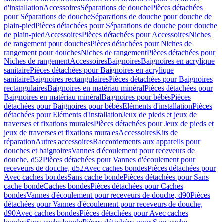
d'installation
Accessoires
Séparations de douche
Pièces détachées
pour Séparations de douche
Séparations de douche pour douche de
plain-pied
Pièces détachées pour Séparations de douche pour douche
de plain-pied
Accessoires
Pièces détachées pour Accessoires
Niches
de rangement pour douches
Pièces détachées pour Niches de
rangement pour douches
Niches de rangement
Pièces détachées pour
Niches de rangement
Accessoires
Baignoires
Baignoires en acrylique
sanitaire
Pièces détachées pour Baignoires en acrylique
sanitaire
Baignoires rectangulaires
Pièces détachées pour Baignoires
rectangulaires
Baignoires en matériau minéral
Pièces détachées pour
Baignoires en matériau minéral
Baignoires pour bébés
Pièces
détachées pour Baignoires pour bébés
Eléments d'installation
Pièces
détachées pour Eléments d'installation
Jeux de pieds et jeux de
traverses et fixations murales
Pièces détachées pour Jeux de pieds et
jeux de traverses et fixations murales
Accessoires
Kits de
réparation
Autres accessoires
Raccordements aux appareils pour
douches et baignoires
Vannes d'écoulement pour receveurs de
douche, d52
Pièces détachées pour Vannes d'écoulement pour
receveurs de douche, d52
Avec caches bondes
Pièces détachées pour
Avec caches bondes
Sans cache bonde
Pièces détachées pour Sans
cache bonde
Caches bondes
Pièces détachées pour Caches
bondes
Vannes d'écoulement pour receveurs de douche, d90
Pièces
détachées pour Vannes d'écoulement pour receveurs de douche,
d90
Avec caches bondes
Pièces détachées pour Avec caches
bondes
Sans cache bonde
Pièces détachées pour Sans cache