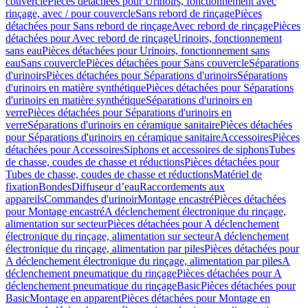
couvercle
Pièces détachées pour Urinoirs, fonctionnement avec
rinçage, avec / pour couvercle
Sans rebord de rinçage
Pièces
détachées pour Sans rebord de rinçage
Avec rebord de rinçage
Pièces
détachées pour Avec rebord de rinçage
Urinoirs, fonctionnement
sans eau
Pièces détachées pour Urinoirs, fonctionnement sans
eau
Sans couvercle
Pièces détachées pour Sans couvercle
Séparations
d'urinoirs
Pièces détachées pour Séparations d'urinoirs
Séparations
d'urinoirs en matière synthétique
Pièces détachées pour Séparations
d'urinoirs en matière synthétique
Séparations d'urinoirs en
verre
Pièces détachées pour Séparations d'urinoirs en
verre
Séparations d'urinoirs en céramique sanitaire
Pièces détachées
pour Séparations d'urinoirs en céramique sanitaire
Accessoires
Pièces
détachées pour Accessoires
Siphons et accessoires de siphons
Tubes
de chasse, coudes de chasse et réductions
Pièces détachées pour
Tubes de chasse, coudes de chasse et réductions
Matériel de
fixation
Bondes
Diffuseur d’eau
Raccordements aux
appareils
Commandes d'urinoir
Montage encastré
Pièces détachées
pour Montage encastré
A déclenchement électronique du rinçage,
alimentation sur secteur
Pièces détachées pour A déclenchement
électronique du rinçage, alimentation sur secteur
A déclenchement
électronique du rinçage, alimentation par piles
Pièces détachées pour
A déclenchement électronique du rinçage, alimentation par piles
A
déclenchement pneumatique du rinçage
Pièces détachées pour A
déclenchement pneumatique du rinçage
Basic
Pièces détachées pour
Basic
Montage en apparent
Pièces détachées pour Montage en