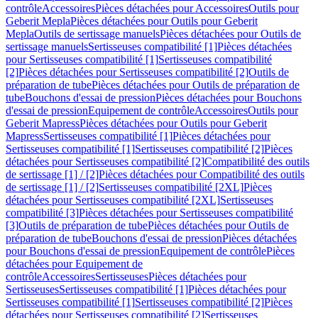
contrôle
Accessoires
Pièces détachées pour Accessoires
Outils pour
Geberit Mepla
Pièces détachées pour Outils pour Geberit
Mepla
Outils de sertissage manuels
Pièces détachées pour Outils de
sertissage manuels
Sertisseuses compatibilité [1]
Pièces détachées
pour Sertisseuses compatibilité [1]
Sertisseuses compatibilité
[2]
Pièces détachées pour Sertisseuses compatibilité [2]
Outils de
préparation de tube
Pièces détachées pour Outils de préparation de
tube
Bouchons d'essai de pression
Pièces détachées pour Bouchons
d'essai de pression
Equipement de contrôle
Accessoires
Outils pour
Geberit Mapress
Pièces détachées pour Outils pour Geberit
Mapress
Sertisseuses compatibilité [1]
Pièces détachées pour
Sertisseuses compatibilité [1]
Sertisseuses compatibilité [2]
Pièces
détachées pour Sertisseuses compatibilité [2]
Compatibilité des outils
de sertissage [1] / [2]
Pièces détachées pour Compatibilité des outils
de sertissage [1] / [2]
Sertisseuses compatibilité [2XL]
Pièces
détachées pour Sertisseuses compatibilité [2XL]
Sertisseuses
compatibilité [3]
Pièces détachées pour Sertisseuses compatibilité
[3]
Outils de préparation de tube
Pièces détachées pour Outils de
préparation de tube
Bouchons d'essai de pression
Pièces détachées
pour Bouchons d'essai de pression
Equipement de contrôle
Pièces
détachées pour Equipement de
contrôle
Accessoires
Sertisseuses
Pièces détachées pour
Sertisseuses
Sertisseuses compatibilité [1]
Pièces détachées pour
Sertisseuses compatibilité [1]
Sertisseuses compatibilité [2]
Pièces
détachées pour Sertisseuses compatibilité [2]
Sertisseuses