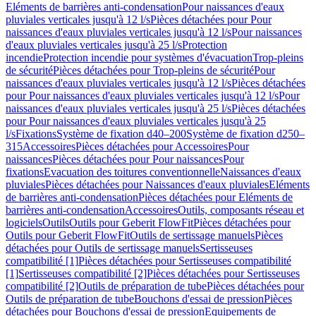
Eléments de barrières anti-condensation
Pour naissances d'eaux
pluviales verticales jusqu'à 12 l/s
Pièces détachées pour Pour
naissances d'eaux pluviales verticales jusqu'à 12 l/s
Pour naissances
d'eaux pluviales verticales jusqu'à 25 l/s
Protection
incendie
Protection incendie pour systèmes d'évacuation
Trop-pleins
de sécurité
Pièces détachées pour Trop-pleins de sécurité
Pour
naissances d'eaux pluviales verticales jusqu'à 12 l/s
Pièces détachées
pour Pour naissances d'eaux pluviales verticales jusqu'à 12 l/s
Pour
naissances d'eaux pluviales verticales jusqu'à 25 l/s
Pièces détachées
pour Pour naissances d'eaux pluviales verticales jusqu'à 25
l/s
Fixations
Système de fixation d40–200
Système de fixation d250–
315
Accessoires
Pièces détachées pour Accessoires
Pour
naissances
Pièces détachées pour Pour naissances
Pour
fixations
Evacuation des toitures conventionnelle
Naissances d'eaux
pluviales
Pièces détachées pour Naissances d'eaux pluviales
Eléments
de barrières anti-condensation
Pièces détachées pour Eléments de
barrières anti-condensation
Accessoires
Outils, composants réseau et
logiciels
Outils
Outils pour Geberit FlowFit
Pièces détachées pour
Outils pour Geberit FlowFit
Outils de sertissage manuels
Pièces
détachées pour Outils de sertissage manuels
Sertisseuses
compatibilité [1]
Pièces détachées pour Sertisseuses compatibilité
[1]
Sertisseuses compatibilité [2]
Pièces détachées pour Sertisseuses
compatibilité [2]
Outils de préparation de tube
Pièces détachées pour
Outils de préparation de tube
Bouchons d'essai de pression
Pièces
détachées pour Bouchons d'essai de pression
Equipements de