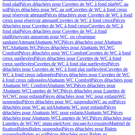
fond plat
Pièces détachées pour Cuvettes de WC à fond plat
WC au
sol
Pièces détachées pour WC au sol
Cuvettes de WC à fond creux
pour réservoir attenant
Pièces détachées pour Cuvettes de WC à fond
creux pour réservoir attenant
Cuvettes de WC à fond creux
Pièces
détachées pour Cuvettes de WC à fond creux
Cuvettes de WC à
fond plat
Pièces détachées pour Cuvettes de WC à fond
plat
Réservoirs apparents pour WC, en céramique
sanitaire
Attenant
Abattants WC
Pièces détachées pour Abattants
WC
Abattants WC
Pièces détachées pour Abattants WC
WC
Comfort
Pièces détachées pour WC Comfort
Cuvettes de WC à fond
creux surélevées
Pièces détachées pour Cuvettes de WC à fond
creux surélevées
Cuvettes de WC à fond plat surélevées
Pièces
détachées pour Cuvettes de WC à fond plat surélevées
Cuvettes de
WC à fond creux rallongées
Pièces détachées pour Cuvettes de WC
à fond creux rallongées
Abattants WC Comfort
Pièces détachées pour
Abattants WC Comfort
Abattants WC
Pièces détachées pour
Abattants WC
Lunettes de WC
Pièces détachées pour Lunettes de
WC
WC pour enfants
Pièces détachées pour WC pour enfants
WC
suspendus
Pièces détachées pour WC suspendus
WC au sol
Pièces
détachées pour WC au sol
Abattants WC pour enfants
Pièces
détachées pour Abattants WC pour enfants
Abattants WC
Pièces
détachées pour Abattants WC
Lunettes de WC
Pièces détachées pour
Lunettes de WC
WC plain-pied
Avec rinçage
Accessoires
Matériel de
fixation
Bidets
Bidets suspendus
Pièces détachées pour Bidets
suspendus
Bidets au sol
Pièces détachées pour Bidets au