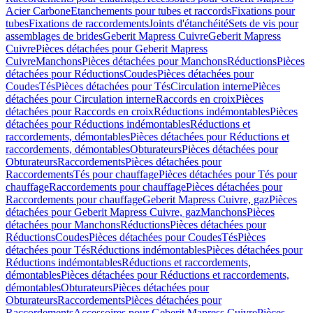
Acier Carbone
Etanchements pour tubes et raccords
Fixations pour
tubes
Fixations de raccordements
Joints d'étanchéité
Sets de vis pour
assemblages de brides
Geberit Mapress Cuivre
Geberit Mapress
Cuivre
Pièces détachées pour Geberit Mapress
Cuivre
Manchons
Pièces détachées pour Manchons
Réductions
Pièces
détachées pour Réductions
Coudes
Pièces détachées pour
Coudes
Tés
Pièces détachées pour Tés
Circulation interne
Pièces
détachées pour Circulation interne
Raccords en croix
Pièces
détachées pour Raccords en croix
Réductions indémontables
Pièces
détachées pour Réductions indémontables
Réductions et
raccordements, démontables
Pièces détachées pour Réductions et
raccordements, démontables
Obturateurs
Pièces détachées pour
Obturateurs
Raccordements
Pièces détachées pour
Raccordements
Tés pour chauffage
Pièces détachées pour Tés pour
chauffage
Raccordements pour chauffage
Pièces détachées pour
Raccordements pour chauffage
Geberit Mapress Cuivre, gaz
Pièces
détachées pour Geberit Mapress Cuivre, gaz
Manchons
Pièces
détachées pour Manchons
Réductions
Pièces détachées pour
Réductions
Coudes
Pièces détachées pour Coudes
Tés
Pièces
détachées pour Tés
Réductions indémontables
Pièces détachées pour
Réductions indémontables
Réductions et raccordements,
démontables
Pièces détachées pour Réductions et raccordements,
démontables
Obturateurs
Pièces détachées pour
Obturateurs
Raccordements
Pièces détachées pour
Raccordements
Accessoires pour Geberit Mapress Cuivre
Pièces