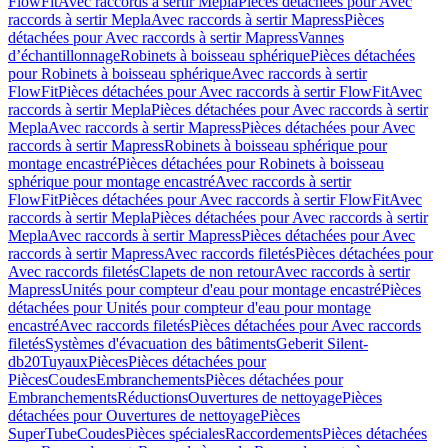
FlowFit
Avec raccords à sertir Mepla
Pièces détachées pour Avec
raccords à sertir Mepla
Avec raccords à sertir Mapress
Pièces
détachées pour Avec raccords à sertir Mapress
Vannes
d’échantillonnage
Robinets à boisseau sphérique
Pièces détachées
pour Robinets à boisseau sphérique
Avec raccords à sertir
FlowFit
Pièces détachées pour Avec raccords à sertir FlowFit
Avec
raccords à sertir Mepla
Pièces détachées pour Avec raccords à sertir
Mepla
Avec raccords à sertir Mapress
Pièces détachées pour Avec
raccords à sertir Mapress
Robinets à boisseau sphérique pour
montage encastré
Pièces détachées pour Robinets à boisseau
sphérique pour montage encastré
Avec raccords à sertir
FlowFit
Pièces détachées pour Avec raccords à sertir FlowFit
Avec
raccords à sertir Mepla
Pièces détachées pour Avec raccords à sertir
Mepla
Avec raccords à sertir Mapress
Pièces détachées pour Avec
raccords à sertir Mapress
Avec raccords filetés
Pièces détachées pour
Avec raccords filetés
Clapets de non retour
Avec raccords à sertir
Mapress
Unités pour compteur d'eau pour montage encastré
Pièces
détachées pour Unités pour compteur d'eau pour montage
encastré
Avec raccords filetés
Pièces détachées pour Avec raccords
filetés
Systèmes d'évacuation des bâtiments
Geberit Silent-
db20
Tuyaux
Pièces
Pièces détachées pour
Pièces
Coudes
Embranchements
Pièces détachées pour
Embranchements
Réductions
Ouvertures de nettoyage
Pièces
détachées pour Ouvertures de nettoyage
Pièces
SuperTube
Coudes
Pièces spéciales
Raccordements
Pièces détachées