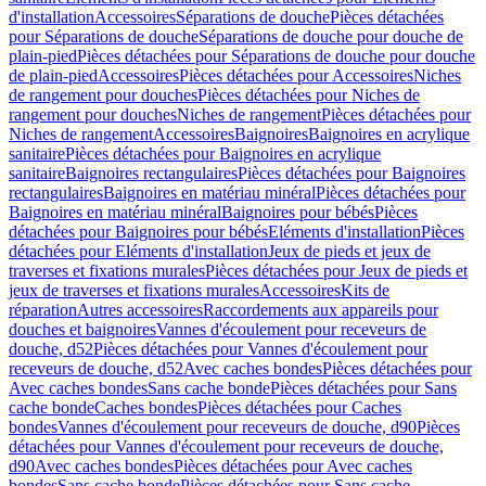
d'installation
Accessoires
Séparations de douche
Pièces détachées
pour Séparations de douche
Séparations de douche pour douche de
plain-pied
Pièces détachées pour Séparations de douche pour douche
de plain-pied
Accessoires
Pièces détachées pour Accessoires
Niches
de rangement pour douches
Pièces détachées pour Niches de
rangement pour douches
Niches de rangement
Pièces détachées pour
Niches de rangement
Accessoires
Baignoires
Baignoires en acrylique
sanitaire
Pièces détachées pour Baignoires en acrylique
sanitaire
Baignoires rectangulaires
Pièces détachées pour Baignoires
rectangulaires
Baignoires en matériau minéral
Pièces détachées pour
Baignoires en matériau minéral
Baignoires pour bébés
Pièces
détachées pour Baignoires pour bébés
Eléments d'installation
Pièces
détachées pour Eléments d'installation
Jeux de pieds et jeux de
traverses et fixations murales
Pièces détachées pour Jeux de pieds et
jeux de traverses et fixations murales
Accessoires
Kits de
réparation
Autres accessoires
Raccordements aux appareils pour
douches et baignoires
Vannes d'écoulement pour receveurs de
douche, d52
Pièces détachées pour Vannes d'écoulement pour
receveurs de douche, d52
Avec caches bondes
Pièces détachées pour
Avec caches bondes
Sans cache bonde
Pièces détachées pour Sans
cache bonde
Caches bondes
Pièces détachées pour Caches
bondes
Vannes d'écoulement pour receveurs de douche, d90
Pièces
détachées pour Vannes d'écoulement pour receveurs de douche,
d90
Avec caches bondes
Pièces détachées pour Avec caches
bondes
Sans cache bonde
Pièces détachées pour Sans cache