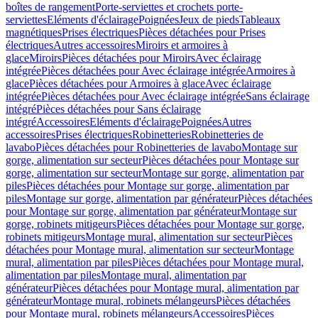
boîtes de rangement
Porte-serviettes et crochets porte-
serviettes
Eléments d'éclairage
Poignées
Jeux de pieds
Tableaux
magnétiques
Prises électriques
Pièces détachées pour Prises
électriques
Autres accessoires
Miroirs et armoires à
glace
Miroirs
Pièces détachées pour Miroirs
Avec éclairage
intégrée
Pièces détachées pour Avec éclairage intégrée
Armoires à
glace
Pièces détachées pour Armoires à glace
Avec éclairage
intégrée
Pièces détachées pour Avec éclairage intégrée
Sans éclairage
intégré
Pièces détachées pour Sans éclairage
intégré
Accessoires
Eléments d'éclairage
Poignées
Autres
accessoires
Prises électriques
Robinetteries
Robinetteries de
lavabo
Pièces détachées pour Robinetteries de lavabo
Montage sur
gorge, alimentation sur secteur
Pièces détachées pour Montage sur
gorge, alimentation sur secteur
Montage sur gorge, alimentation par
piles
Pièces détachées pour Montage sur gorge, alimentation par
piles
Montage sur gorge, alimentation par générateur
Pièces détachées
pour Montage sur gorge, alimentation par générateur
Montage sur
gorge, robinets mitigeurs
Pièces détachées pour Montage sur gorge,
robinets mitigeurs
Montage mural, alimentation sur secteur
Pièces
détachées pour Montage mural, alimentation sur secteur
Montage
mural, alimentation par piles
Pièces détachées pour Montage mural,
alimentation par piles
Montage mural, alimentation par
générateur
Pièces détachées pour Montage mural, alimentation par
générateur
Montage mural, robinets mélangeurs
Pièces détachées
pour Montage mural, robinets mélangeurs
Accessoires
Pièces