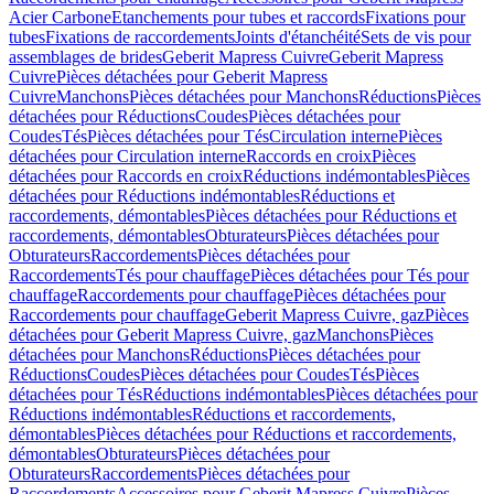
Acier Carbone
Etanchements pour tubes et raccords
Fixations pour
tubes
Fixations de raccordements
Joints d'étanchéité
Sets de vis pour
assemblages de brides
Geberit Mapress Cuivre
Geberit Mapress
Cuivre
Pièces détachées pour Geberit Mapress
Cuivre
Manchons
Pièces détachées pour Manchons
Réductions
Pièces
détachées pour Réductions
Coudes
Pièces détachées pour
Coudes
Tés
Pièces détachées pour Tés
Circulation interne
Pièces
détachées pour Circulation interne
Raccords en croix
Pièces
détachées pour Raccords en croix
Réductions indémontables
Pièces
détachées pour Réductions indémontables
Réductions et
raccordements, démontables
Pièces détachées pour Réductions et
raccordements, démontables
Obturateurs
Pièces détachées pour
Obturateurs
Raccordements
Pièces détachées pour
Raccordements
Tés pour chauffage
Pièces détachées pour Tés pour
chauffage
Raccordements pour chauffage
Pièces détachées pour
Raccordements pour chauffage
Geberit Mapress Cuivre, gaz
Pièces
détachées pour Geberit Mapress Cuivre, gaz
Manchons
Pièces
détachées pour Manchons
Réductions
Pièces détachées pour
Réductions
Coudes
Pièces détachées pour Coudes
Tés
Pièces
détachées pour Tés
Réductions indémontables
Pièces détachées pour
Réductions indémontables
Réductions et raccordements,
démontables
Pièces détachées pour Réductions et raccordements,
démontables
Obturateurs
Pièces détachées pour
Obturateurs
Raccordements
Pièces détachées pour
Raccordements
Accessoires pour Geberit Mapress Cuivre
Pièces