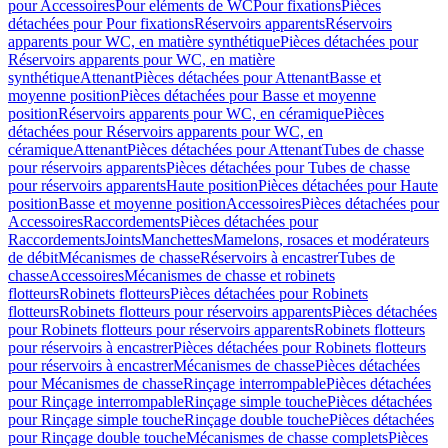
pour Accessoires
Pour eléments de WC
Pour fixations
Pièces
détachées pour Pour fixations
Réservoirs apparents
Réservoirs
apparents pour WC, en matière synthétique
Pièces détachées pour
Réservoirs apparents pour WC, en matière
synthétique
Attenant
Pièces détachées pour Attenant
Basse et
moyenne position
Pièces détachées pour Basse et moyenne
position
Réservoirs apparents pour WC, en céramique
Pièces
détachées pour Réservoirs apparents pour WC, en
céramique
Attenant
Pièces détachées pour Attenant
Tubes de chasse
pour réservoirs apparents
Pièces détachées pour Tubes de chasse
pour réservoirs apparents
Haute position
Pièces détachées pour Haute
position
Basse et moyenne position
Accessoires
Pièces détachées pour
Accessoires
Raccordements
Pièces détachées pour
Raccordements
Joints
Manchettes
Mamelons, rosaces et modérateurs
de débit
Mécanismes de chasse
Réservoirs à encastrer
Tubes de
chasse
Accessoires
Mécanismes de chasse et robinets
flotteurs
Robinets flotteurs
Pièces détachées pour Robinets
flotteurs
Robinets flotteurs pour réservoirs apparents
Pièces détachées
pour Robinets flotteurs pour réservoirs apparents
Robinets flotteurs
pour réservoirs à encastrer
Pièces détachées pour Robinets flotteurs
pour réservoirs à encastrer
Mécanismes de chasse
Pièces détachées
pour Mécanismes de chasse
Rinçage interrompable
Pièces détachées
pour Rinçage interrompable
Rinçage simple touche
Pièces détachées
pour Rinçage simple touche
Rinçage double touche
Pièces détachées
pour Rinçage double touche
Mécanismes de chasse complets
Pièces