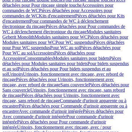
détachées pour Pour rinçage simple touche
Accessoires pour
commandes de WC
Pièces détachées pour Accessoires pour
commandes de WC
Kits d'encastrement
Pièces détachées pour Kits
d'encastrement
Pour commandes de WC à déclenchement
électronique du rinçage
Pièces détachées pour Pour commandes de
WC à déclenchement électronique du rinçage
Modules sanitaires
Geberit Monolith
Modules sanitaires pour WC
Pièces détachées pour
Modules sanitaires pour WC
Pour WC suspendus
Pièces détachées
pour Pour WC suspendus
Pour WC au sol
Pièces détachées pour
Pour WC au sol
Accessoires
Pièces détachées pour
Accessoires
Consommables
Modules sanitaires pour bidets
Pièces
détachées pour Modules sanitaires pour bidets
Pour bidets suspendus
et au sol
Pièces détachées pour Pour bidets suspendus et au
sol
Urinoirs
Urinoirs, fonctionnement avec rinçage, avec rebord de
rinçage
Pièces détachées pour Urinoirs, fonctionnement avec
rinçage, avec rebord de rinçage
Sans couvercle
Pièces détachées pour
Sans couvercle
Urinoirs, fonctionnement avec rinçage, sans rebord
de rinçage
Pièces détachées pour Urinoirs, fonctionnement avec
rinçage, sans rebord de rinçage
Commande d'urinoir apparente ou à
encastrer
Pièces détachées pour Commande d'urinoir apparente ou à
encastrer
Avec commande d'urinoir intégrée
Pièces détachées pour
Avec commande d'urinoir intégrée
Pour commande d'urinoir
intégrée
Pièces détachées pour Pour commande d'urinoir
intégrée
Urinoirs, fonctionnement avec rinçage, avec / pour