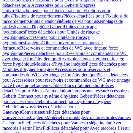
détachées pour Accessoires pour Geberit Mapress
Cuivre
Etanchements pour tubes et raccords
Fixations pour
tubes
Fixations de raccordements
Pièces détachées pour Fixations de
raccordements
Joints d'étanchéité
Sets de vis pour assemblages de
brides
Système d'hygiène Geberit
Unités de rinçage
hygiéniques
Pièces détachées pour Unités de rinçage
hygiéniques
Accessoires pour unités de rinçage
hygiéniques
Capteurs
Câbles
Couvertures et plaques de
fermeture
Réservoirs et commandes de WC avec rinçage forcé
hygiénique
Pièces détachées pour Réservoirs et commandes de WC
avec rinçage forcé hygiénique
Réservoirs à encastrer avec rinçage
forcé hygiénique
Modules d’hygiène intégrés
Pièces détachées pour
Modules d’hygiène intégrés
Accessoires pour réservoirs et
commandes de WC avec rinçage forcé hygiénique
Pièces détachées
pour Accessoires pour réservoirs et commandes de WC avec rinçage
forcé hygiénique
Capteurs
Câbles
Blocs d’alimentation
Pièces
détachées pour Blocs d’alimentation
Composants réseau
Accessoires
Geberit Connect pour système d'hygiène Geberit
Pièces détachées
pour Accessoires Geberit Connect pour système d'hygiène
Geberit
Gateways
Pièces détachées pour
Gateways
Convertisseurs
Pièces détachées pour
Convertisseurs
Capteurs
Matériel de montage
Armatures brutes
Vannes
à siège incliné
Pièces détachées pour Vannes à siège incliné
Avec
raccords à sertir FlowFit
Pièces détachées pour Avec raccords à sertir