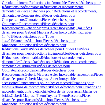
Circulation interne
Réductions indémontables
Pièces détachées pour
Réductions indémontables
Réductions et raccordements,
démontables
Pièces détachées pour Réductions et raccordements,
démontables
Compensateurs
Pièces détachées pour
Compensateurs
Obturateurs
Pièces détachées pour
Obturateurs
Raccordements
Pièces détachées pour
Raccordements
Geberit Mapress Acier Inoxydable, gaz
Pièces
détachées pour Geberit Mapress Acier Inoxydable, gaz
Tubes
1.4401
Pièces détachées pour Tubes
1.4401
Mamelons
Manchons
Pièces détachées pour
Manchons
Réductions
Pièces détachées pour
Réductions
Coudes
Pièces détachées pour Coudes
Tés
Pièces
détachées pour Tés
Réductions indémontables
Pièces détachées pour
Réductions indémontables
Réductions et raccordements,
démontables
Pièces détachées pour Réductions et raccordements,
démontables
Obturateurs
Pièces détachées pour
Obturateurs
Raccordements
Pièces détachées pour
Raccordements
Geberit Mapress Acier Inoxydable, accessoires
Pièces
détachées pour Geberit Mapress Acier Inoxydable,
accessoires
Etanchements pour tubes et raccords
Fixations pour
tubes
Fixations de raccordements
Pièces détachées pour Fixations de
raccordements
Joints d'étanchéité
Sets de vis pour assemblages de
brides
Geberit Mapress Therm
Tuyaux Therm
Raccords
Pièces
détachées pour Raccords
Manchons
Pièces détachées pour
Manchons
Réductions
Pièces détachées pour