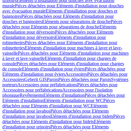
urinoirs
Eléments d'installation pour douches avec évacuation
murale
Pièces détachées pour Eléments d'installation pour douches
avec évacuation murale
Eléments d'installation pour douches et
baignoires
Pièces détachées pour Eléments d'installation pour
douches et baignoires
Eléments pour séparations de douche
Pièces
détachées pour Eléments pour séparations de douche
Eléments
d'installation pour déversoirs
Pièces détachées pour Eléments
d'installation pour déversoirs
Eléments d'installation pour
robinetteries
Pièces détachées pour Eléments d'installation pour
robinetteries
Eléments d'installation pour machines à laver et lave-
vaisselle
Pièces détachées pour Eléments d'installation pour machines
à laver et lave-vaisselle
Eléments d'installation pour charges de
console
Pièces détachées pour Eléments d'installation pour charges
de console
Eléments d'installation pour éviers
Pièces détachées pour
Eléments d'installation pour éviers
Accessoires
Pièces détachées pour
Accessoires
Geberit GIS
Parois
Pièces détachées pour Parois
Systèmes
porteurs
Accessoires pour préfabrications
Pièces détachées pour
Accessoires pour préfabrications
Accessoires pour l'isolation
phonique
Revêtements
Eléments d'installation
Pièces détachées pour
Eléments d'installation
Eléments d'installation pour WC
Pièces
détachées pour Eléments d'installation pour WC
Eléments
d'installation pour lavabos
Pièces détachées pour Eléments
d'installation pour lavabos
Eléments d'installation pour bidets
Pièces
détachées pour Eléments d'installation pour bidets
Eléments
d'installation pour urinoirs
Pièces détachées pour Eléments