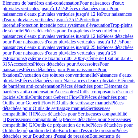
Eléments de barrières anti-condensation
Pour naissances d'eaux
pluviales verticales jusqu'à 12 l/s
Pièces détachées pour Pour
naissances d'eaux pluviales verticales jusqu'à 12 l/s
Pour naissances
d'eaux pluviales verticales jusqu'à 25 l/s
Protection
incendie
Protection incendie pour systèmes d'évacuation
Trop-pleins
de sécurité
Pièces détachées pour Trop-pleins de sécurité
Pour
naissances d'eaux pluviales verticales jusqu'à 12 l/s
Pièces détachées
pour Pour naissances d'eaux pluviales verticales jusqu'à 12 l/s
Pour
naissances d'eaux pluviales verticales jusqu'à 25 l/s
Pièces détachées
pour Pour naissances d'eaux pluviales verticales jusqu'à 25
l/s
Fixations
Système de fixation d40–200
Système de fixation d250–
315
Accessoires
Pièces détachées pour Accessoires
Pour
naissances
Pièces détachées pour Pour naissances
Pour
fixations
Evacuation des toitures conventionnelle
Naissances d'eaux
pluviales
Pièces détachées pour Naissances d'eaux pluviales
Eléments
de barrières anti-condensation
Pièces détachées pour Eléments de
barrières anti-condensation
Accessoires
Outils, composants réseau et
logiciels
Outils
Outils pour Geberit FlowFit
Pièces détachées pour
Outils pour Geberit FlowFit
Outils de sertissage manuels
Pièces
détachées pour Outils de sertissage manuels
Sertisseuses
compatibilité [1]
Pièces détachées pour Sertisseuses compatibilité
[1]
Sertisseuses compatibilité [2]
Pièces détachées pour Sertisseuses
compatibilité [2]
Outils de préparation de tube
Pièces détachées pour
Outils de préparation de tube
Bouchons d'essai de pression
Pièces
détachées pour Bouchons d'essai de pression
Equipements de