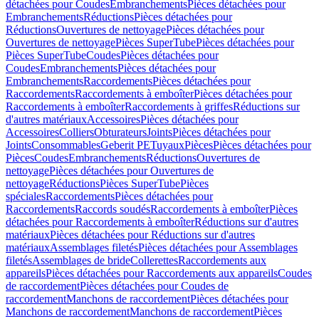
détachées pour Coudes
Embranchements
Pièces détachées pour
Embranchements
Réductions
Pièces détachées pour
Réductions
Ouvertures de nettoyage
Pièces détachées pour
Ouvertures de nettoyage
Pièces SuperTube
Pièces détachées pour
Pièces SuperTube
Coudes
Pièces détachées pour
Coudes
Embranchements
Pièces détachées pour
Embranchements
Raccordements
Pièces détachées pour
Raccordements
Raccordements à emboîter
Pièces détachées pour
Raccordements à emboîter
Raccordements à griffes
Réductions sur
d'autres matériaux
Accessoires
Pièces détachées pour
Accessoires
Colliers
Obturateurs
Joints
Pièces détachées pour
Joints
Consommables
Geberit PE
Tuyaux
Pièces
Pièces détachées pour
Pièces
Coudes
Embranchements
Réductions
Ouvertures de
nettoyage
Pièces détachées pour Ouvertures de
nettoyage
Réductions
Pièces SuperTube
Pièces
spéciales
Raccordements
Pièces détachées pour
Raccordements
Raccords soudés
Raccordements à emboîter
Pièces
détachées pour Raccordements à emboîter
Réductions sur d'autres
matériaux
Pièces détachées pour Réductions sur d'autres
matériaux
Assemblages filetés
Pièces détachées pour Assemblages
filetés
Assemblages de bride
Collerettes
Raccordements aux
appareils
Pièces détachées pour Raccordements aux appareils
Coudes
de raccordement
Pièces détachées pour Coudes de
raccordement
Manchons de raccordement
Pièces détachées pour
Manchons de raccordement
Manchons de raccordement
Pièces