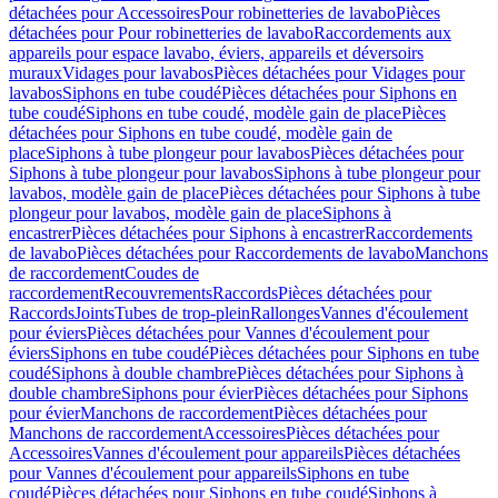
détachées pour Accessoires
Pour robinetteries de lavabo
Pièces
détachées pour Pour robinetteries de lavabo
Raccordements aux
appareils pour espace lavabo, éviers, appareils et déversoirs
muraux
Vidages pour lavabos
Pièces détachées pour Vidages pour
lavabos
Siphons en tube coudé
Pièces détachées pour Siphons en
tube coudé
Siphons en tube coudé, modèle gain de place
Pièces
détachées pour Siphons en tube coudé, modèle gain de
place
Siphons à tube plongeur pour lavabos
Pièces détachées pour
Siphons à tube plongeur pour lavabos
Siphons à tube plongeur pour
lavabos, modèle gain de place
Pièces détachées pour Siphons à tube
plongeur pour lavabos, modèle gain de place
Siphons à
encastrer
Pièces détachées pour Siphons à encastrer
Raccordements
de lavabo
Pièces détachées pour Raccordements de lavabo
Manchons
de raccordement
Coudes de
raccordement
Recouvrements
Raccords
Pièces détachées pour
Raccords
Joints
Tubes de trop-plein
Rallonges
Vannes d'écoulement
pour éviers
Pièces détachées pour Vannes d'écoulement pour
éviers
Siphons en tube coudé
Pièces détachées pour Siphons en tube
coudé
Siphons à double chambre
Pièces détachées pour Siphons à
double chambre
Siphons pour évier
Pièces détachées pour Siphons
pour évier
Manchons de raccordement
Pièces détachées pour
Manchons de raccordement
Accessoires
Pièces détachées pour
Accessoires
Vannes d'écoulement pour appareils
Pièces détachées
pour Vannes d'écoulement pour appareils
Siphons en tube
coudé
Pièces détachées pour Siphons en tube coudé
Siphons à