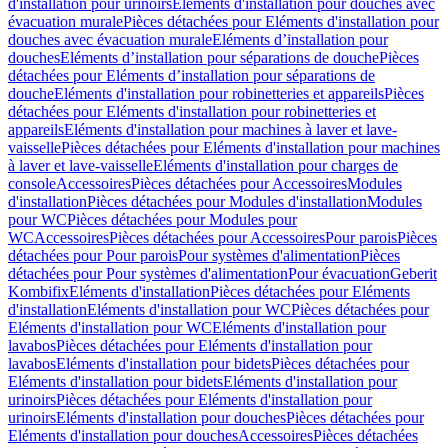
d'installation pour urinoirs
Eléments d'installation pour douches avec
évacuation murale
Pièces détachées pour Eléments d'installation pour
douches avec évacuation murale
Eléments d’installation pour
douches
Eléments d’installation pour séparations de douche
Pièces
détachées pour Eléments d’installation pour séparations de
douche
Eléments d'installation pour robinetteries et appareils
Pièces
détachées pour Eléments d'installation pour robinetteries et
appareils
Eléments d'installation pour machines à laver et lave-
vaisselle
Pièces détachées pour Eléments d'installation pour machines
à laver et lave-vaisselle
Eléments d'installation pour charges de
console
Accessoires
Pièces détachées pour Accessoires
Modules
d'installation
Pièces détachées pour Modules d'installation
Modules
pour WC
Pièces détachées pour Modules pour
WC
Accessoires
Pièces détachées pour Accessoires
Pour parois
Pièces
détachées pour Pour parois
Pour systèmes d'alimentation
Pièces
détachées pour Pour systèmes d'alimentation
Pour évacuation
Geberit
Kombifix
Eléments d'installation
Pièces détachées pour Eléments
d'installation
Eléments d'installation pour WC
Pièces détachées pour
Eléments d'installation pour WC
Eléments d'installation pour
lavabos
Pièces détachées pour Eléments d'installation pour
lavabos
Eléments d'installation pour bidets
Pièces détachées pour
Eléments d'installation pour bidets
Eléments d'installation pour
urinoirs
Pièces détachées pour Eléments d'installation pour
urinoirs
Eléments d'installation pour douches
Pièces détachées pour
Eléments d'installation pour douches
Accessoires
Pièces détachées