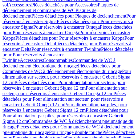
sol
Accessoires
Pièces détachées pour Accessoires
Plaques de
déclenchement et commandes de WC
Plaques de
déclenchement
Pièces détachées pour Plaques de déclenchement
Pour
réservoirs à encastrer Sigma
Pièces détachées pour Pour réservoirs à
encastrer Sigma
Pour réservoirs à encastrer Omega
Pièces détachées
pour Pour réservoirs à encastrer Omega
Pour réservoirs à encastrer
Kappa
Pièces détachées pour Pour réservoirs à encastrer Kappa
Pour
réservoirs à encastrer Delta
Pièces détachées pour Pour réservoirs à
encastrer Delta
Pour réservoirs à encastrer Twinline
Pièces détachées
pour Pour réservoirs à encastrer
Twinline
Accessoires
Consommables
Commandes de WC à
déclenchement électronique du rinçage
Pièces détachées pour
Commandes de WC à déclenchement électronique du rinçage
Pour
alimentation sur secteur, pour réservoirs à encastrer Geberit Sigma
12 cm
Pièces détachées pour Pour alimentation sur secteur, pour
réservoirs à encastrer Geberit Sigma 12 cm
Pour alimentation sur
secteur, pour réservoirs à encastrer Geberit Omega 12 cm
Pièces
détachées pour Pour alimentation sur secteur, pour réservoirs à
encastrer Geberit Omega 12 cm
Pour alimentation par piles, pour
réservoirs à encastrer Geberit Sigma 12 cm
Pièces détachées pour
Pour alimentation par piles, pour réservoirs à encastrer Geberit
Sigma 12 cm
Commandes de WC à déclenchement pneumatique du
rinçage
Pièces détachées pour Commandes de WC à déclenchement
pneumatique du rinçage
Pour rinçage double touche
Pièces détachées
pour Pour rinçage double touche
Pour rinçage simple touche
Pièces