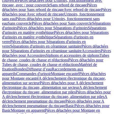
couvercle
Pièces détachées pour Urinoirs, fonctionnement avec
rinçage, avec / pour couvercle
Sans rebord de rinçage
Pièces
détachées pour Sans rebord de rinçage
Avec rebord de rinçage
Pièces
détachées pour Avec rebord de rinçage
Urinoirs, fonctionnement
sans eau
Pièces détachées pour Urinoirs, fonctionnement sans
eau
Sans couvercle
Pièces détachées pour Sans couvercle
Séparations
d'urinoirs
Pièces détachées pour Séparations d'urinoirs
Séparations
d'urinoirs en matière synthétique
Pièces détachées pour Séparations
d'urinoirs en matière synthétique
Séparations d'urinoirs en
verre
Pièces détachées pour Séparations d'urinoirs en
verre
Séparations d'urinoirs en céramique sanitaire
Pièces détachées
pour Séparations d'urinoirs en céramique sanitaire
Accessoires
Pièces
détachées pour Accessoires
Siphons et accessoires de siphons
Tubes
de chasse, coudes de chasse et réductions
Pièces détachées pour
Tubes de chasse, coudes de chasse et réductions
Matériel de
fixation
Bondes
Diffuseur d’eau
Raccordements aux
appareils
Commandes d'urinoir
Montage encastré
Pièces détachées
pour Montage encastré
A déclenchement électronique du rinçage,
alimentation sur secteur
Pièces détachées pour A déclenchement
électronique du rinçage, alimentation sur secteur
A déclenchement
électronique du rinçage, alimentation par piles
Pièces détachées pour
A déclenchement électronique du rinçage, alimentation par piles
A
déclenchement pneumatique du rinçage
Pièces détachées pour A
déclenchement pneumatique du rinçage
Basic
Pièces détachées pour
Basic
Montage en apparent
Pièces détachées pour Montage en