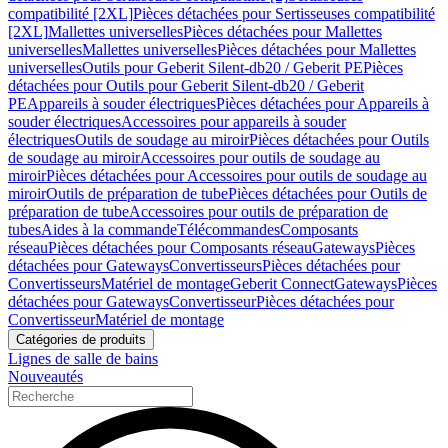
compatibilité [2XL]
Pièces détachées pour Sertisseuses compatibilité
[2XL]
Mallettes universelles
Pièces détachées pour Mallettes
universelles
Mallettes universelles
Pièces détachées pour Mallettes
universelles
Outils pour Geberit Silent-db20 / Geberit PE
Pièces
détachées pour Outils pour Geberit Silent-db20 / Geberit
PE
Appareils à souder électriques
Pièces détachées pour Appareils à
souder électriques
Accessoires pour appareils à souder
électriques
Outils de soudage au miroir
Pièces détachées pour Outils
de soudage au miroir
Accessoires pour outils de soudage au
miroir
Pièces détachées pour Accessoires pour outils de soudage au
miroir
Outils de préparation de tube
Pièces détachées pour Outils de
préparation de tube
Accessoires pour outils de préparation de
tubes
Aides à la commande
Télécommandes
Composants
réseau
Pièces détachées pour Composants réseau
Gateways
Pièces
détachées pour Gateways
Convertisseurs
Pièces détachées pour
Convertisseurs
Matériel de montage
Geberit Connect
Gateways
Pièces
détachées pour Gateways
Convertisseur
Pièces détachées pour
Convertisseur
Matériel de montage
Catégories de produits
Lignes de salle de bains
Nouveautés