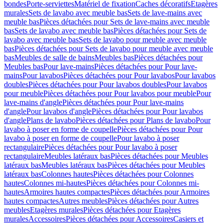
bondes
Porte-serviettes
Matériel de fixation
Caches décoratifs
Etagères
murales
Sets de lavabo avec meuble bas
Sets de lave-mains avec
meuble bas
Pièces détachées pour Sets de lave-mains avec meuble
bas
Sets de lavabo avec meuble bas
Pièces détachées pour Sets de
lavabo avec meuble bas
Sets de lavabo pour meuble avec meuble
bas
Pièces détachées pour Sets de lavabo pour meuble avec meuble
bas
Meubles de salle de bains
Meubles bas
Pièces détachées pour
Meubles bas
Pour lave-mains
Pièces détachées pour Pour lave-
mains
Pour lavabos
Pièces détachées pour Pour lavabos
Pour lavabos
doubles
Pièces détachées pour Pour lavabos doubles
Pour lavabos
pour meuble
Pièces détachées pour Pour lavabos pour meuble
Pour
lave-mains d'angle
Pièces détachées pour Pour lave-mains
d'angle
Pour lavabos d'angle
Pièces détachées pour Pour lavabos
d'angle
Plans de lavabo
Pièces détachées pour Plans de lavabo
Pour
lavabo à poser en forme de coupelle
Pièces détachées pour Pour
lavabo à poser en forme de coupelle
Pour lavabo à poser
rectangulaire
Pièces détachées pour Pour lavabo à poser
rectangulaire
Meubles latéraux bas
Pièces détachées pour Meubles
latéraux bas
Meubles latéraux bas
Pièces détachées pour Meubles
latéraux bas
Colonnes hautes
Pièces détachées pour Colonnes
hautes
Colonnes mi-hautes
Pièces détachées pour Colonnes mi-
hautes
Armoires hautes compactes
Pièces détachées pour Armoires
hautes compactes
Autres meubles
Pièces détachées pour Autres
meubles
Etagères murales
Pièces détachées pour Etagères
murales
Accessoires
Pièces détachées pour Accessoires
Casiers et