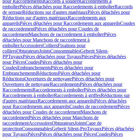
pour Raccordements
Raccords à souder
Raccordements à
emboîter
Pièces détachées pour Raccordements à emboîter
Raccords
de serrage
Réductions sur d'autres matériaux
Pièces détachées pour
Réductions sur d'autres matériaux
Raccordements aux
appareils
Pièces détachées pour Raccordements aux appareils
Coudes
de raccordement
Pièces détachées pour Coudes de
raccordement
Manchons de raccordement à emboîter
Pièces
détachées pour Manchons de raccordement à
emboîter
Accessoires
Colliers
Fixations pour
colliers
Obturateurs
Joints
Consommables
Geberit Silent-
PP
Tuyaux
Pièces détachées pour Tuyaux
Pièces
Pièces détachées
pour Pièces
Coudes
Pièces détachées pour
Coudes
Embranchements
Pièces détachées pour
Embranchements
Réductions
Pièces détachées pour
Réductions
Ouvertures de nettoyage
Pièces détachées pour
Ouvertures de nettoyage
Raccordements
Pièces détachées pour
Raccordements
Raccordements à emboîter
Pièces détachées pour
Raccordements à emboîter
Raccordements à griffes
Réductions sur
d'autres matériaux
Raccordements aux appareils
Pièces détachées
pour Raccordements aux appareils
Coudes de raccordement
Pièces
détachées pour Coudes de raccordement
Manchons de
raccordement
Pièces détachées pour Manchons de
raccordement
Accessoires
Obturateurs
Joints
Cape de
protection
Consommables
Geberit Silent-Pro
Tuyaux
Pièces détachées
pour Tuyaux
Pièces
Pièces détachées pour Pièces
Coudes
Pièces