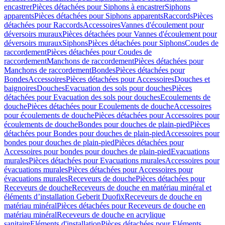
encastrer
Pièces détachées pour Siphons à encastrer
Siphons
apparents
Pièces détachées pour Siphons apparents
Raccords
Pièces
détachées pour Raccords
Accessoires
Vannes d'écoulement pour
déversoirs muraux
Pièces détachées pour Vannes d'écoulement pour
déversoirs muraux
Siphons
Pièces détachées pour Siphons
Coudes de
raccordement
Pièces détachées pour Coudes de
raccordement
Manchons de raccordement
Pièces détachées pour
Manchons de raccordement
Bondes
Pièces détachées pour
Bondes
Accessoires
Pièces détachées pour Accessoires
Douches et
baignoires
Douches
Evacuation des sols pour douches
Pièces
détachées pour Evacuation des sols pour douches
Ecoulements de
douche
Pièces détachées pour Ecoulements de douche
Accessoires
pour écoulements de douche
Pièces détachées pour Accessoires pour
écoulements de douche
Bondes pour douches de plain-pied
Pièces
détachées pour Bondes pour douches de plain-pied
Accessoires pour
bondes pour douches de plain-pied
Pièces détachées pour
Accessoires pour bondes pour douches de plain-pied
Evacuations
murales
Pièces détachées pour Evacuations murales
Accessoires pour
évacuations murales
Pièces détachées pour Accessoires pour
évacuations murales
Receveurs de douche
Pièces détachées pour
Receveurs de douche
Receveurs de douche en matériau minéral et
éléments d’installation Geberit Duofix
Receveurs de douche en
matériau minéral
Pièces détachées pour Receveurs de douche en
matériau minéral
Receveurs de douche en acrylique
sanitaire
Eléments d'installation
Pièces détachées pour Eléments