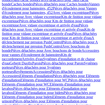
bonde
Caches bondes
Pièces détachées pour Caches bondes
Vannes
d'écoulement pour baignoires, d52
Pièces détachées pour Vannes
d'écoulement pour baignoires, d52
Avec vidage excentrique
Pièces
détachées pour Avec vidage excentrique
Kits de finition pour vidage
excentrique
Pièces détachées pour Kits de finition pour vidage
excentrique
Avec vidage excentrique et arrivée d'eau
Pièces
détachées pour Avec vidage excentrique et arrivée d'eau
Kits de
finition pour vidage excentrique et arrivée d'eau
Pièces détachées
pour Kits de finition pour vidage excentrique et arrivée d'eau
A
déclenchement par pression PushControl
Pièces détachées pour A
déclenchement par pression PushControl
Avec bouchons de
bonde
Pièces détachées pour Avec bouchons de bonde
Accessoires
pour vannes d'écoulement de baignoires
Kits de
raccordement
Arrivées d'eau
Systèmes d'installation et de chasse
d'eau
Geberit Duofix
Parois
Pièces détachées pour Parois
Systèmes
porteurs
Pièces détachées pour Systèmes
porteurs
Revêtements
Accessoires
Pièces détachées pour
Accessoires
Eléments d'installation
Pièces détachées pour Eléments
d'installation
Eléments d'installation pour WC
Pièces détachées pour
Eléments d'installation pour WC
Eléments d'installation pour
lavabos
Pièces détachées pour Eléments d'installation pour
lavabos
Eléments d'installation pour bidets
Pièces détachées pour
Eléments d'installation pour bidets
Eléments d'installation pour
urinoirs
Pièces détachées pour Eléments d'installation pour