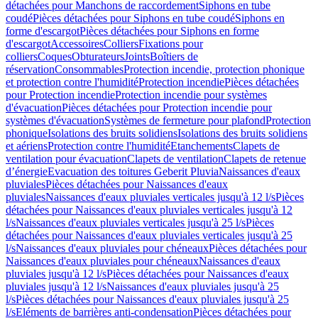
détachées pour Manchons de raccordement
Siphons en tube
coudé
Pièces détachées pour Siphons en tube coudé
Siphons en
forme d'escargot
Pièces détachées pour Siphons en forme
d'escargot
Accessoires
Colliers
Fixations pour
colliers
Coques
Obturateurs
Joints
Boîtiers de
réservation
Consommables
Protection incendie, protection phonique
et protection contre l'humidité
Protection incendie
Pièces détachées
pour Protection incendie
Protection incendie pour systèmes
d'évacuation
Pièces détachées pour Protection incendie pour
systèmes d'évacuation
Systèmes de fermeture pour plafond
Protection
phonique
Isolations des bruits solidiens
Isolations des bruits solidiens
et aériens
Protection contre l'humidité
Etanchements
Clapets de
ventilation pour évacuation
Clapets de ventilation
Clapets de retenue
d’énergie
Evacuation des toitures Geberit Pluvia
Naissances d'eaux
pluviales
Pièces détachées pour Naissances d'eaux
pluviales
Naissances d'eaux pluviales verticales jusqu'à 12 l/s
Pièces
détachées pour Naissances d'eaux pluviales verticales jusqu'à 12
l/s
Naissances d'eaux pluviales verticales jusqu'à 25 l/s
Pièces
détachées pour Naissances d'eaux pluviales verticales jusqu'à 25
l/s
Naissances d'eaux pluviales pour chéneaux
Pièces détachées pour
Naissances d'eaux pluviales pour chéneaux
Naissances d'eaux
pluviales jusqu'à 12 l/s
Pièces détachées pour Naissances d'eaux
pluviales jusqu'à 12 l/s
Naissances d'eaux pluviales jusqu'à 25
l/s
Pièces détachées pour Naissances d'eaux pluviales jusqu'à 25
l/s
Eléments de barrières anti-condensation
Pièces détachées pour