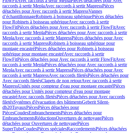
FlowFit
Avec raccords à sertir Mepla
Pièces détachées pour Avec
raccords à sertir Mepla
Avec raccords à sertir Mapress
Pièces
détachées pour Avec raccords à sertir Mapress
Vannes
d’échantillonnage
Robinets à boisseau sphérique
Pièces détachées
pour Robinets à boisseau sphérique
Avec raccords à sertir
FlowFit
Pièces détachées pour Avec raccords à sertir FlowFit
Avec
raccords à sertir Mepla
Pièces détachées pour Avec raccords à sertir
Mepla
Avec raccords à sertir Mapress
Pièces détachées pour Avec
raccords à sertir Mapress
Robinets à boisseau sphérique pour
montage encastré
Pièces détachées pour Robinets à boisseau
sphérique pour montage encastré
Avec raccords à sertir
FlowFit
Pièces détachées pour Avec raccords à sertir FlowFit
Avec
raccords à sertir Mepla
Pièces détachées pour Avec raccords à sertir
Mepla
Avec raccords à sertir Mapress
Pièces détachées pour Avec
raccords à sertir Mapress
Avec raccords filetés
Pièces détachées pour
Avec raccords filetés
Clapets de non retour
Avec raccords à sertir
Mapress
Unités pour compteur d'eau pour montage encastré
Pièces
détachées pour Unités pour compteur d'eau pour montage
encastré
Avec raccords filetés
Pièces détachées pour Avec raccords
filetés
Systèmes d'évacuation des bâtiments
Geberit Silent-
db20
Tuyaux
Pièces
Pièces détachées pour
Pièces
Coudes
Embranchements
Pièces détachées pour
Embranchements
Réductions
Ouvertures de nettoyage
Pièces
détachées pour Ouvertures de nettoyage
Pièces
SuperTube
Coudes
Pièces spéciales
Raccordements
Pièces détachées