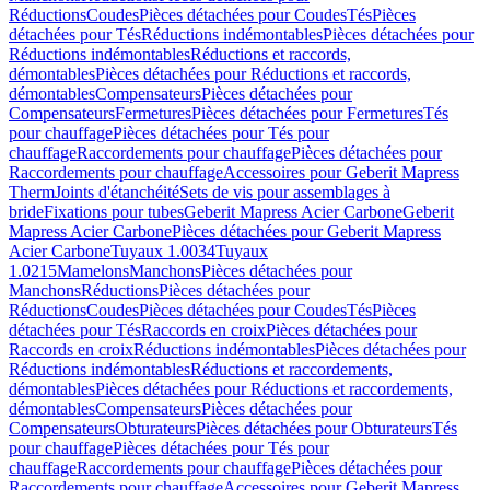
Réductions
Coudes
Pièces détachées pour Coudes
Tés
Pièces
détachées pour Tés
Réductions indémontables
Pièces détachées pour
Réductions indémontables
Réductions et raccords,
démontables
Pièces détachées pour Réductions et raccords,
démontables
Compensateurs
Pièces détachées pour
Compensateurs
Fermetures
Pièces détachées pour Fermetures
Tés
pour chauffage
Pièces détachées pour Tés pour
chauffage
Raccordements pour chauffage
Pièces détachées pour
Raccordements pour chauffage
Accessoires pour Geberit Mapress
Therm
Joints d'étanchéité
Sets de vis pour assemblages à
bride
Fixations pour tubes
Geberit Mapress Acier Carbone
Geberit
Mapress Acier Carbone
Pièces détachées pour Geberit Mapress
Acier Carbone
Tuyaux 1.0034
Tuyaux
1.0215
Mamelons
Manchons
Pièces détachées pour
Manchons
Réductions
Pièces détachées pour
Réductions
Coudes
Pièces détachées pour Coudes
Tés
Pièces
détachées pour Tés
Raccords en croix
Pièces détachées pour
Raccords en croix
Réductions indémontables
Pièces détachées pour
Réductions indémontables
Réductions et raccordements,
démontables
Pièces détachées pour Réductions et raccordements,
démontables
Compensateurs
Pièces détachées pour
Compensateurs
Obturateurs
Pièces détachées pour Obturateurs
Tés
pour chauffage
Pièces détachées pour Tés pour
chauffage
Raccordements pour chauffage
Pièces détachées pour
Raccordements pour chauffage
Accessoires pour Geberit Mapress