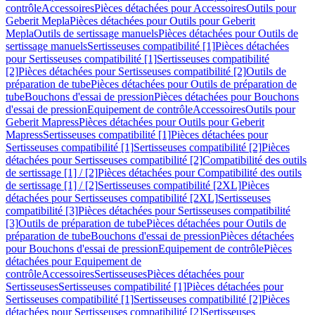
contrôle
Accessoires
Pièces détachées pour Accessoires
Outils pour
Geberit Mepla
Pièces détachées pour Outils pour Geberit
Mepla
Outils de sertissage manuels
Pièces détachées pour Outils de
sertissage manuels
Sertisseuses compatibilité [1]
Pièces détachées
pour Sertisseuses compatibilité [1]
Sertisseuses compatibilité
[2]
Pièces détachées pour Sertisseuses compatibilité [2]
Outils de
préparation de tube
Pièces détachées pour Outils de préparation de
tube
Bouchons d'essai de pression
Pièces détachées pour Bouchons
d'essai de pression
Equipement de contrôle
Accessoires
Outils pour
Geberit Mapress
Pièces détachées pour Outils pour Geberit
Mapress
Sertisseuses compatibilité [1]
Pièces détachées pour
Sertisseuses compatibilité [1]
Sertisseuses compatibilité [2]
Pièces
détachées pour Sertisseuses compatibilité [2]
Compatibilité des outils
de sertissage [1] / [2]
Pièces détachées pour Compatibilité des outils
de sertissage [1] / [2]
Sertisseuses compatibilité [2XL]
Pièces
détachées pour Sertisseuses compatibilité [2XL]
Sertisseuses
compatibilité [3]
Pièces détachées pour Sertisseuses compatibilité
[3]
Outils de préparation de tube
Pièces détachées pour Outils de
préparation de tube
Bouchons d'essai de pression
Pièces détachées
pour Bouchons d'essai de pression
Equipement de contrôle
Pièces
détachées pour Equipement de
contrôle
Accessoires
Sertisseuses
Pièces détachées pour
Sertisseuses
Sertisseuses compatibilité [1]
Pièces détachées pour
Sertisseuses compatibilité [1]
Sertisseuses compatibilité [2]
Pièces
détachées pour Sertisseuses compatibilité [2]
Sertisseuses