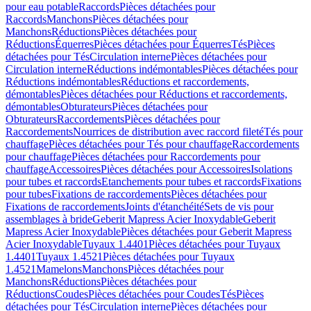
pour eau potable
Raccords
Pièces détachées pour
Raccords
Manchons
Pièces détachées pour
Manchons
Réductions
Pièces détachées pour
Réductions
Équerres
Pièces détachées pour Équerres
Tés
Pièces
détachées pour Tés
Circulation interne
Pièces détachées pour
Circulation interne
Réductions indémontables
Pièces détachées pour
Réductions indémontables
Réductions et raccordements,
démontables
Pièces détachées pour Réductions et raccordements,
démontables
Obturateurs
Pièces détachées pour
Obturateurs
Raccordements
Pièces détachées pour
Raccordements
Nourrices de distribution avec raccord fileté
Tés pour
chauffage
Pièces détachées pour Tés pour chauffage
Raccordements
pour chauffage
Pièces détachées pour Raccordements pour
chauffage
Accessoires
Pièces détachées pour Accessoires
Isolations
pour tubes et raccords
Etanchements pour tubes et raccords
Fixations
pour tubes
Fixations de raccordements
Pièces détachées pour
Fixations de raccordements
Joints d'étanchéité
Sets de vis pour
assemblages à bride
Geberit Mapress Acier Inoxydable
Geberit
Mapress Acier Inoxydable
Pièces détachées pour Geberit Mapress
Acier Inoxydable
Tuyaux 1.4401
Pièces détachées pour Tuyaux
1.4401
Tuyaux 1.4521
Pièces détachées pour Tuyaux
1.4521
Mamelons
Manchons
Pièces détachées pour
Manchons
Réductions
Pièces détachées pour
Réductions
Coudes
Pièces détachées pour Coudes
Tés
Pièces
détachées pour Tés
Circulation interne
Pièces détachées pour