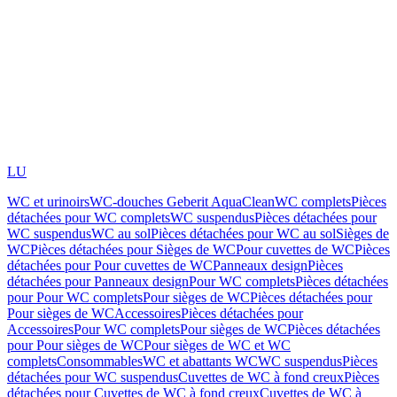
LU
WC et urinoirs
WC-douches Geberit AquaClean
WC complets
Pièces
détachées pour WC complets
WC suspendus
Pièces détachées pour
WC suspendus
WC au sol
Pièces détachées pour WC au sol
Sièges de
WC
Pièces détachées pour Sièges de WC
Pour cuvettes de WC
Pièces
détachées pour Pour cuvettes de WC
Panneaux design
Pièces
détachées pour Panneaux design
Pour WC complets
Pièces détachées
pour Pour WC complets
Pour sièges de WC
Pièces détachées pour
Pour sièges de WC
Accessoires
Pièces détachées pour
Accessoires
Pour WC complets
Pour sièges de WC
Pièces détachées
pour Pour sièges de WC
Pour sièges de WC et WC
complets
Consommables
WC et abattants WC
WC suspendus
Pièces
détachées pour WC suspendus
Cuvettes de WC à fond creux
Pièces
détachées pour Cuvettes de WC à fond creux
Cuvettes de WC à