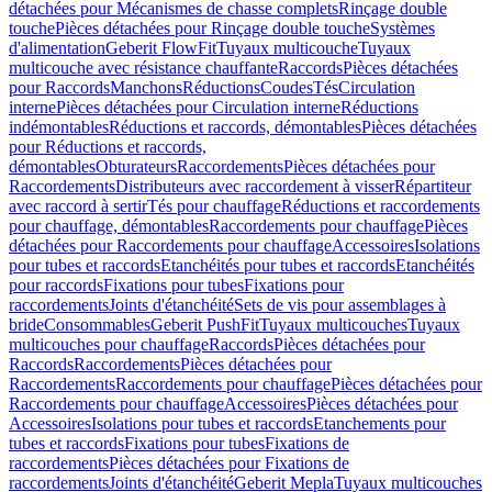
détachées pour Mécanismes de chasse complets
Rinçage double
touche
Pièces détachées pour Rinçage double touche
Systèmes
d'alimentation
Geberit FlowFit
Tuyaux multicouche
Tuyaux
multicouche avec résistance chauffante
Raccords
Pièces détachées
pour Raccords
Manchons
Réductions
Coudes
Tés
Circulation
interne
Pièces détachées pour Circulation interne
Réductions
indémontables
Réductions et raccords, démontables
Pièces détachées
pour Réductions et raccords,
démontables
Obturateurs
Raccordements
Pièces détachées pour
Raccordements
Distributeurs avec raccordement à visser
Répartiteur
avec raccord à sertir
Tés pour chauffage
Réductions et raccordements
pour chauffage, démontables
Raccordements pour chauffage
Pièces
détachées pour Raccordements pour chauffage
Accessoires
Isolations
pour tubes et raccords
Etanchéités pour tubes et raccords
Etanchéités
pour raccords
Fixations pour tubes
Fixations pour
raccordements
Joints d'étanchéité
Sets de vis pour assemblages à
bride
Consommables
Geberit PushFit
Tuyaux multicouches
Tuyaux
multicouches pour chauffage
Raccords
Pièces détachées pour
Raccords
Raccordements
Pièces détachées pour
Raccordements
Raccordements pour chauffage
Pièces détachées pour
Raccordements pour chauffage
Accessoires
Pièces détachées pour
Accessoires
Isolations pour tubes et raccords
Etanchements pour
tubes et raccords
Fixations pour tubes
Fixations de
raccordements
Pièces détachées pour Fixations de
raccordements
Joints d'étanchéité
Geberit Mepla
Tuyaux multicouches