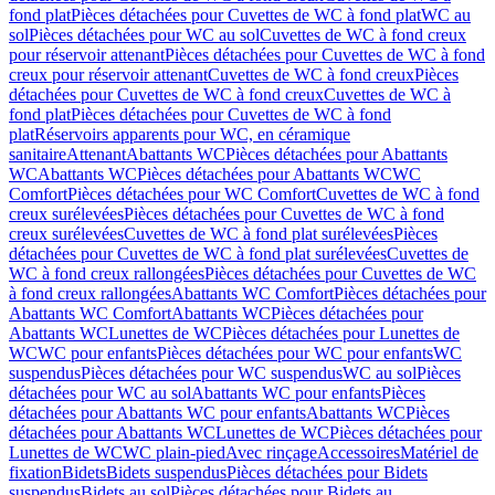
fond plat
Pièces détachées pour Cuvettes de WC à fond plat
WC au
sol
Pièces détachées pour WC au sol
Cuvettes de WC à fond creux
pour réservoir attenant
Pièces détachées pour Cuvettes de WC à fond
creux pour réservoir attenant
Cuvettes de WC à fond creux
Pièces
détachées pour Cuvettes de WC à fond creux
Cuvettes de WC à
fond plat
Pièces détachées pour Cuvettes de WC à fond
plat
Réservoirs apparents pour WC, en céramique
sanitaire
Attenant
Abattants WC
Pièces détachées pour Abattants
WC
Abattants WC
Pièces détachées pour Abattants WC
WC
Comfort
Pièces détachées pour WC Comfort
Cuvettes de WC à fond
creux surélevées
Pièces détachées pour Cuvettes de WC à fond
creux surélevées
Cuvettes de WC à fond plat surélevées
Pièces
détachées pour Cuvettes de WC à fond plat surélevées
Cuvettes de
WC à fond creux rallongées
Pièces détachées pour Cuvettes de WC
à fond creux rallongées
Abattants WC Comfort
Pièces détachées pour
Abattants WC Comfort
Abattants WC
Pièces détachées pour
Abattants WC
Lunettes de WC
Pièces détachées pour Lunettes de
WC
WC pour enfants
Pièces détachées pour WC pour enfants
WC
suspendus
Pièces détachées pour WC suspendus
WC au sol
Pièces
détachées pour WC au sol
Abattants WC pour enfants
Pièces
détachées pour Abattants WC pour enfants
Abattants WC
Pièces
détachées pour Abattants WC
Lunettes de WC
Pièces détachées pour
Lunettes de WC
WC plain-pied
Avec rinçage
Accessoires
Matériel de
fixation
Bidets
Bidets suspendus
Pièces détachées pour Bidets
suspendus
Bidets au sol
Pièces détachées pour Bidets au