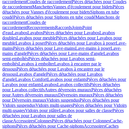
raccordement
Coudes de raccordement
Pièces détachées pour Coudes
de raccordement
Manchettes
Vannes d'écoulement pour bidets
Pièces
détachées pour Vannes d'écoulement pour bidets
Siphons en tube
coudé
Pièces détachées pour Siphons en tube coudé
Manchons de
raccordement
Coudes de
raccordement
Recouvrements
Raccords
Joints
Point
d'eau
Lavabos
Lavabos
Pièces détachées pour Lavabos
Lavabos
doubles
Lavabos pour meuble
Pièces détachées pour Lavabos pour
meuble
Lavabos à poser
Pièces détachées pour Lavabos à poser
Lave-
mains
Pièces détachées pour Lave-mains
Lave-mains à poser
Lave-
mains d'angle
Pièces détachées pour Lave-mains d'angle
Lavabos
semi-emboîtés
Pièces détachées pour Lavabos semi-
emboîtés
Lavabos à emboîter
Lavabos à encastrer par le
dessous
Pièces détachées pour Lavabos à encastrer par le
dessous
Lavabos d'angle
Pièces détachées pour Lavabos
d'angle
Lavabos Comfort
Lavabos pour enfants
Pièces détachées pour
Lavabos pour enfants
Lavabos
Lavabos collectifs
Pièces détachées
pour Lavabos collectifs
Autres déversoirs muraux
Pièces détachées
pour Autres déversoirs muraux
Déversoirs muraux
Pièces détachées
pour Déversoirs muraux
Vidoirs suspendus
Pièces détachées pour
Vidoirs suspendus
Vidoirs multi-usages
Pièces détachées pour Vidoirs
multi-usages
Vidoirs pour plâtre
Lavabos pour salles de classe
Pièces
détachées pour Lavabos pour salles de
classe
Accessoires
Colonnes
Pièces détachées pour Colonnes
Cache-
siphons
Pièces détachées pour Cache-siphons
Accessoires
Caches