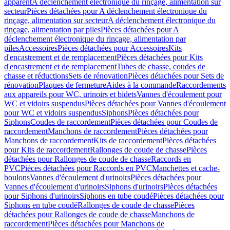
apparent
A déclenchement électronique du rinçage, alimentation sur
secteur
Pièces détachées pour A déclenchement électronique du
rinçage, alimentation sur secteur
A déclenchement électronique du
rinçage, alimentation par piles
Pièces détachées pour A
déclenchement électronique du rinçage, alimentation par
piles
Accessoires
Pièces détachées pour Accessoires
Kits
d'encastrement et de remplacement
Pièces détachées pour Kits
d'encastrement et de remplacement
Tubes de chasse, coudes de
chasse et réductions
Sets de rénovation
Pièces détachées pour Sets de
rénovation
Plaques de fermeture
Aides à la commande
Raccordements
aux appareils pour WC, urinoirs et bidets
Vannes d'écoulement pour
WC et vidoirs suspendus
Pièces détachées pour Vannes d'écoulement
pour WC et vidoirs suspendus
Siphons
Pièces détachées pour
Siphons
Coudes de raccordement
Pièces détachées pour Coudes de
raccordement
Manchons de raccordement
Pièces détachées pour
Manchons de raccordement
Kits de raccordement
Pièces détachées
pour Kits de raccordement
Rallonges de coude de chasse
Pièces
détachées pour Rallonges de coude de chasse
Raccords en
PVC
Pièces détachées pour Raccords en PVC
Manchettes et cache-
boulons
Vannes d'écoulement d'urinoirs
Pièces détachées pour
Vannes d'écoulement d'urinoirs
Siphons d'urinoirs
Pièces détachées
pour Siphons d'urinoirs
Siphons en tube coudé
Pièces détachées pour
Siphons en tube coudé
Rallonges de coude de chasse
Pièces
détachées pour Rallonges de coude de chasse
Manchons de
raccordement
Pièces détachées pour Manchons de