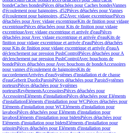
bonde
Caches bondes
Pièces détachées pour Caches bondes
Vannes
d'écoulement pour baignoires, d52
Pièces détachées pour Vannes
d'écoulement pour baignoires, d52
Avec vidage excentrique
Pièces
détachées pour Avec vidage excentrique
Kits de finition pour vidage
excentrique
Pièces détachées pour Kits de finition pour vidage
excentrique
Avec vidage excentrique et arrivée d'eau
Pièces
détachées pour Avec vidage excentrique et arrivée d'eau
Kits de
finition pour vidage excentrique et arrivée d'eau
Pièces détachées
pour Kits de finition pour vidage excentrique et arrivée d'eau
A
déclenchement par pression PushControl
Pièces détachées pour A
déclenchement par pression PushControl
Avec bouchons de
bonde
Pièces détachées pour Avec bouchons de bonde
Accessoires
pour vannes d'écoulement de baignoires
Kits de
raccordement
Arrivées d'eau
Systèmes d'installation et de chasse
d'eau
Geberit Duofix
Parois
Pièces détachées pour Parois
Systèmes
porteurs
Pièces détachées pour Systèmes
porteurs
Revêtements
Accessoires
Pièces détachées pour
Accessoires
Eléments d'installation
Pièces détachées pour Eléments
d'installation
Eléments d'installation pour WC
Pièces détachées pour
Eléments d'installation pour WC
Eléments d'installation pour
lavabos
Pièces détachées pour Eléments d'installation pour
lavabos
Eléments d'installation pour bidets
Pièces détachées pour
Eléments d'installation pour bidets
Eléments d'installation pour
urinoirs
Pièces détachées pour Eléments d'installation pour