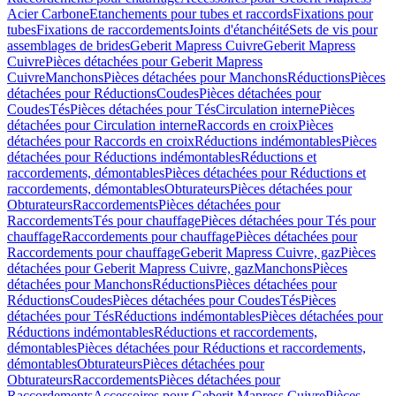
Acier Carbone
Etanchements pour tubes et raccords
Fixations pour
tubes
Fixations de raccordements
Joints d'étanchéité
Sets de vis pour
assemblages de brides
Geberit Mapress Cuivre
Geberit Mapress
Cuivre
Pièces détachées pour Geberit Mapress
Cuivre
Manchons
Pièces détachées pour Manchons
Réductions
Pièces
détachées pour Réductions
Coudes
Pièces détachées pour
Coudes
Tés
Pièces détachées pour Tés
Circulation interne
Pièces
détachées pour Circulation interne
Raccords en croix
Pièces
détachées pour Raccords en croix
Réductions indémontables
Pièces
détachées pour Réductions indémontables
Réductions et
raccordements, démontables
Pièces détachées pour Réductions et
raccordements, démontables
Obturateurs
Pièces détachées pour
Obturateurs
Raccordements
Pièces détachées pour
Raccordements
Tés pour chauffage
Pièces détachées pour Tés pour
chauffage
Raccordements pour chauffage
Pièces détachées pour
Raccordements pour chauffage
Geberit Mapress Cuivre, gaz
Pièces
détachées pour Geberit Mapress Cuivre, gaz
Manchons
Pièces
détachées pour Manchons
Réductions
Pièces détachées pour
Réductions
Coudes
Pièces détachées pour Coudes
Tés
Pièces
détachées pour Tés
Réductions indémontables
Pièces détachées pour
Réductions indémontables
Réductions et raccordements,
démontables
Pièces détachées pour Réductions et raccordements,
démontables
Obturateurs
Pièces détachées pour
Obturateurs
Raccordements
Pièces détachées pour
Raccordements
Accessoires pour Geberit Mapress Cuivre
Pièces