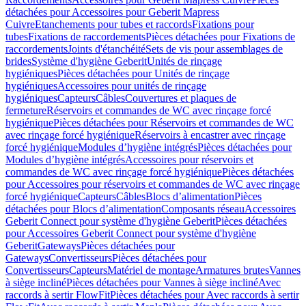
détachées pour Accessoires pour Geberit Mapress
Cuivre
Etanchements pour tubes et raccords
Fixations pour
tubes
Fixations de raccordements
Pièces détachées pour Fixations de
raccordements
Joints d'étanchéité
Sets de vis pour assemblages de
brides
Système d'hygiène Geberit
Unités de rinçage
hygiéniques
Pièces détachées pour Unités de rinçage
hygiéniques
Accessoires pour unités de rinçage
hygiéniques
Capteurs
Câbles
Couvertures et plaques de
fermeture
Réservoirs et commandes de WC avec rinçage forcé
hygiénique
Pièces détachées pour Réservoirs et commandes de WC
avec rinçage forcé hygiénique
Réservoirs à encastrer avec rinçage
forcé hygiénique
Modules d’hygiène intégrés
Pièces détachées pour
Modules d’hygiène intégrés
Accessoires pour réservoirs et
commandes de WC avec rinçage forcé hygiénique
Pièces détachées
pour Accessoires pour réservoirs et commandes de WC avec rinçage
forcé hygiénique
Capteurs
Câbles
Blocs d’alimentation
Pièces
détachées pour Blocs d’alimentation
Composants réseau
Accessoires
Geberit Connect pour système d'hygiène Geberit
Pièces détachées
pour Accessoires Geberit Connect pour système d'hygiène
Geberit
Gateways
Pièces détachées pour
Gateways
Convertisseurs
Pièces détachées pour
Convertisseurs
Capteurs
Matériel de montage
Armatures brutes
Vannes
à siège incliné
Pièces détachées pour Vannes à siège incliné
Avec
raccords à sertir FlowFit
Pièces détachées pour Avec raccords à sertir