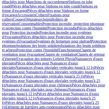
détachées pour Manchons de raccordement
Siphons en tube
coudé
Pièces détachées pour Siphons en tube coudé
Siphons en
forme d'escargot
Pièces détachées pour Siphons en forme
d'escargot
Accessoires
Colliers
Fixations pour
colliers
Coques
Obturateurs
Joints
Boîtiers de
réservation
Consommables
Protection incendie, protection phonique
et protection contre l'humidité
Protection incendie
Pièces détachées
pour Protection incendie
Protection incendie pour systèmes
d'évacuation
Pièces détachées pour Protection incendie pour
systèmes d'évacuation
Systèmes de fermeture pour plafond
Protection
phonique
Isolations des bruits solidiens
Isolations des bruits solidiens
et aériens
Protection contre l'humidité
Etanchements
Clapets de
ventilation pour évacuation
Clapets de ventilation
Clapets de retenue
d’énergie
Evacuation des toitures Geberit Pluvia
Naissances d'eaux
pluviales
Pièces détachées pour Naissances d'eaux
pluviales
Naissances d'eaux pluviales verticales jusqu'à 12 l/s
Pièces
détachées pour Naissances d'eaux pluviales verticales jusqu'à 12
l/s
Naissances d'eaux pluviales verticales jusqu'à 25 l/s
Pièces
détachées pour Naissances d'eaux pluviales verticales jusqu'à 25
l/s
Naissances d'eaux pluviales pour chéneaux
Pièces détachées pour
Naissances d'eaux pluviales pour chéneaux
Naissances d'eaux
pluviales jusqu'à 12 l/s
Pièces détachées pour Naissances d'eaux
pluviales jusqu'à 12 l/s
Naissances d'eaux pluviales jusqu'à 25
l/s
Pièces détachées pour Naissances d'eaux pluviales jusqu'à 25
l/s
Eléments de barrières anti-condensation
Pièces détachées pour