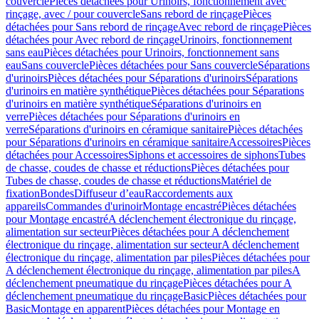
couvercle
Pièces détachées pour Urinoirs, fonctionnement avec
rinçage, avec / pour couvercle
Sans rebord de rinçage
Pièces
détachées pour Sans rebord de rinçage
Avec rebord de rinçage
Pièces
détachées pour Avec rebord de rinçage
Urinoirs, fonctionnement
sans eau
Pièces détachées pour Urinoirs, fonctionnement sans
eau
Sans couvercle
Pièces détachées pour Sans couvercle
Séparations
d'urinoirs
Pièces détachées pour Séparations d'urinoirs
Séparations
d'urinoirs en matière synthétique
Pièces détachées pour Séparations
d'urinoirs en matière synthétique
Séparations d'urinoirs en
verre
Pièces détachées pour Séparations d'urinoirs en
verre
Séparations d'urinoirs en céramique sanitaire
Pièces détachées
pour Séparations d'urinoirs en céramique sanitaire
Accessoires
Pièces
détachées pour Accessoires
Siphons et accessoires de siphons
Tubes
de chasse, coudes de chasse et réductions
Pièces détachées pour
Tubes de chasse, coudes de chasse et réductions
Matériel de
fixation
Bondes
Diffuseur d’eau
Raccordements aux
appareils
Commandes d'urinoir
Montage encastré
Pièces détachées
pour Montage encastré
A déclenchement électronique du rinçage,
alimentation sur secteur
Pièces détachées pour A déclenchement
électronique du rinçage, alimentation sur secteur
A déclenchement
électronique du rinçage, alimentation par piles
Pièces détachées pour
A déclenchement électronique du rinçage, alimentation par piles
A
déclenchement pneumatique du rinçage
Pièces détachées pour A
déclenchement pneumatique du rinçage
Basic
Pièces détachées pour
Basic
Montage en apparent
Pièces détachées pour Montage en