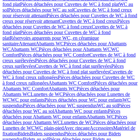
fond plat
Pièces détachées pour Cuvettes de WC à fond plat
WC au
sol
Pièces détachées pour WC au sol
Cuvettes de WC à fond creux
pour réservoir attenant
Pièces détachées pour Cuvettes de WC à fond
creux pour réservoir attenant
Cuvettes de WC à fond creux
Pièces
détachées pour Cuvettes de WC à fond creux
Cuvettes de WC à
fond plat
Pièces détachées pour Cuvettes de WC à fond
plat
Réservoirs apparents pour WC, en céramique
sanitaire
Attenant
Abattants WC
Pièces détachées pour Abattants
WC
Abattants WC
Pièces détachées pour Abattants WC
WC
Comfort
Pièces détachées pour WC Comfort
Cuvettes de WC à fond
creux surélevées
Pièces détachées pour Cuvettes de WC à fond
creux surélevées
Cuvettes de WC à fond plat surélevées
Pièces
détachées pour Cuvettes de WC à fond plat surélevées
Cuvettes de
WC à fond creux rallongées
Pièces détachées pour Cuvettes de WC
à fond creux rallongées
Abattants WC Comfort
Pièces détachées pour
Abattants WC Comfort
Abattants WC
Pièces détachées pour
Abattants WC
Lunettes de WC
Pièces détachées pour Lunettes de
WC
WC pour enfants
Pièces détachées pour WC pour enfants
WC
suspendus
Pièces détachées pour WC suspendus
WC au sol
Pièces
détachées pour WC au sol
Abattants WC pour enfants
Pièces
détachées pour Abattants WC pour enfants
Abattants WC
Pièces
détachées pour Abattants WC
Lunettes de WC
Pièces détachées pour
Lunettes de WC
WC plain-pied
Avec rinçage
Accessoires
Matériel de
fixation
Bidets
Bidets suspendus
Pièces détachées pour Bidets
suspendus
Bidets au sol
Pièces détachées pour Bidets au