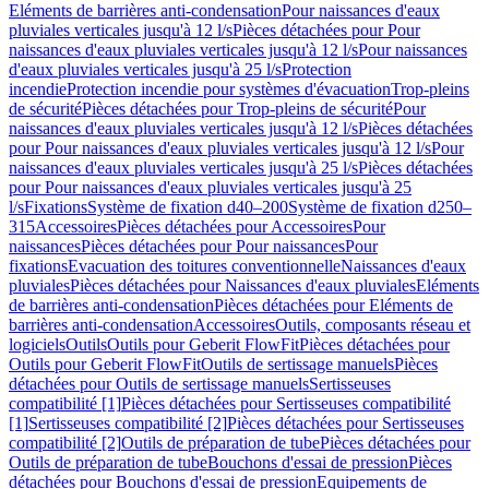
Eléments de barrières anti-condensation
Pour naissances d'eaux
pluviales verticales jusqu'à 12 l/s
Pièces détachées pour Pour
naissances d'eaux pluviales verticales jusqu'à 12 l/s
Pour naissances
d'eaux pluviales verticales jusqu'à 25 l/s
Protection
incendie
Protection incendie pour systèmes d'évacuation
Trop-pleins
de sécurité
Pièces détachées pour Trop-pleins de sécurité
Pour
naissances d'eaux pluviales verticales jusqu'à 12 l/s
Pièces détachées
pour Pour naissances d'eaux pluviales verticales jusqu'à 12 l/s
Pour
naissances d'eaux pluviales verticales jusqu'à 25 l/s
Pièces détachées
pour Pour naissances d'eaux pluviales verticales jusqu'à 25
l/s
Fixations
Système de fixation d40–200
Système de fixation d250–
315
Accessoires
Pièces détachées pour Accessoires
Pour
naissances
Pièces détachées pour Pour naissances
Pour
fixations
Evacuation des toitures conventionnelle
Naissances d'eaux
pluviales
Pièces détachées pour Naissances d'eaux pluviales
Eléments
de barrières anti-condensation
Pièces détachées pour Eléments de
barrières anti-condensation
Accessoires
Outils, composants réseau et
logiciels
Outils
Outils pour Geberit FlowFit
Pièces détachées pour
Outils pour Geberit FlowFit
Outils de sertissage manuels
Pièces
détachées pour Outils de sertissage manuels
Sertisseuses
compatibilité [1]
Pièces détachées pour Sertisseuses compatibilité
[1]
Sertisseuses compatibilité [2]
Pièces détachées pour Sertisseuses
compatibilité [2]
Outils de préparation de tube
Pièces détachées pour
Outils de préparation de tube
Bouchons d'essai de pression
Pièces
détachées pour Bouchons d'essai de pression
Equipements de