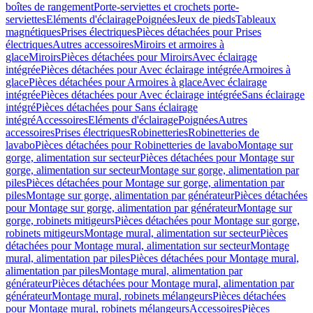
boîtes de rangement
Porte-serviettes et crochets porte-
serviettes
Eléments d'éclairage
Poignées
Jeux de pieds
Tableaux
magnétiques
Prises électriques
Pièces détachées pour Prises
électriques
Autres accessoires
Miroirs et armoires à
glace
Miroirs
Pièces détachées pour Miroirs
Avec éclairage
intégrée
Pièces détachées pour Avec éclairage intégrée
Armoires à
glace
Pièces détachées pour Armoires à glace
Avec éclairage
intégrée
Pièces détachées pour Avec éclairage intégrée
Sans éclairage
intégré
Pièces détachées pour Sans éclairage
intégré
Accessoires
Eléments d'éclairage
Poignées
Autres
accessoires
Prises électriques
Robinetteries
Robinetteries de
lavabo
Pièces détachées pour Robinetteries de lavabo
Montage sur
gorge, alimentation sur secteur
Pièces détachées pour Montage sur
gorge, alimentation sur secteur
Montage sur gorge, alimentation par
piles
Pièces détachées pour Montage sur gorge, alimentation par
piles
Montage sur gorge, alimentation par générateur
Pièces détachées
pour Montage sur gorge, alimentation par générateur
Montage sur
gorge, robinets mitigeurs
Pièces détachées pour Montage sur gorge,
robinets mitigeurs
Montage mural, alimentation sur secteur
Pièces
détachées pour Montage mural, alimentation sur secteur
Montage
mural, alimentation par piles
Pièces détachées pour Montage mural,
alimentation par piles
Montage mural, alimentation par
générateur
Pièces détachées pour Montage mural, alimentation par
générateur
Montage mural, robinets mélangeurs
Pièces détachées
pour Montage mural, robinets mélangeurs
Accessoires
Pièces