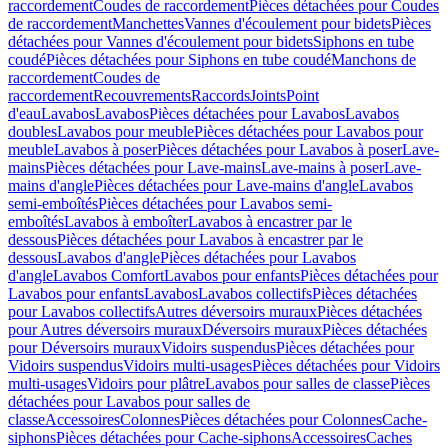
raccordement
Coudes de raccordement
Pièces détachées pour Coudes
de raccordement
Manchettes
Vannes d'écoulement pour bidets
Pièces
détachées pour Vannes d'écoulement pour bidets
Siphons en tube
coudé
Pièces détachées pour Siphons en tube coudé
Manchons de
raccordement
Coudes de
raccordement
Recouvrements
Raccords
Joints
Point
d'eau
Lavabos
Lavabos
Pièces détachées pour Lavabos
Lavabos
doubles
Lavabos pour meuble
Pièces détachées pour Lavabos pour
meuble
Lavabos à poser
Pièces détachées pour Lavabos à poser
Lave-
mains
Pièces détachées pour Lave-mains
Lave-mains à poser
Lave-
mains d'angle
Pièces détachées pour Lave-mains d'angle
Lavabos
semi-emboîtés
Pièces détachées pour Lavabos semi-
emboîtés
Lavabos à emboîter
Lavabos à encastrer par le
dessous
Pièces détachées pour Lavabos à encastrer par le
dessous
Lavabos d'angle
Pièces détachées pour Lavabos
d'angle
Lavabos Comfort
Lavabos pour enfants
Pièces détachées pour
Lavabos pour enfants
Lavabos
Lavabos collectifs
Pièces détachées
pour Lavabos collectifs
Autres déversoirs muraux
Pièces détachées
pour Autres déversoirs muraux
Déversoirs muraux
Pièces détachées
pour Déversoirs muraux
Vidoirs suspendus
Pièces détachées pour
Vidoirs suspendus
Vidoirs multi-usages
Pièces détachées pour Vidoirs
multi-usages
Vidoirs pour plâtre
Lavabos pour salles de classe
Pièces
détachées pour Lavabos pour salles de
classe
Accessoires
Colonnes
Pièces détachées pour Colonnes
Cache-
siphons
Pièces détachées pour Cache-siphons
Accessoires
Caches