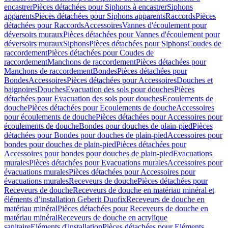
encastrer
Pièces détachées pour Siphons à encastrer
Siphons
apparents
Pièces détachées pour Siphons apparents
Raccords
Pièces
détachées pour Raccords
Accessoires
Vannes d'écoulement pour
déversoirs muraux
Pièces détachées pour Vannes d'écoulement pour
déversoirs muraux
Siphons
Pièces détachées pour Siphons
Coudes de
raccordement
Pièces détachées pour Coudes de
raccordement
Manchons de raccordement
Pièces détachées pour
Manchons de raccordement
Bondes
Pièces détachées pour
Bondes
Accessoires
Pièces détachées pour Accessoires
Douches et
baignoires
Douches
Evacuation des sols pour douches
Pièces
détachées pour Evacuation des sols pour douches
Ecoulements de
douche
Pièces détachées pour Ecoulements de douche
Accessoires
pour écoulements de douche
Pièces détachées pour Accessoires pour
écoulements de douche
Bondes pour douches de plain-pied
Pièces
détachées pour Bondes pour douches de plain-pied
Accessoires pour
bondes pour douches de plain-pied
Pièces détachées pour
Accessoires pour bondes pour douches de plain-pied
Evacuations
murales
Pièces détachées pour Evacuations murales
Accessoires pour
évacuations murales
Pièces détachées pour Accessoires pour
évacuations murales
Receveurs de douche
Pièces détachées pour
Receveurs de douche
Receveurs de douche en matériau minéral et
éléments d’installation Geberit Duofix
Receveurs de douche en
matériau minéral
Pièces détachées pour Receveurs de douche en
matériau minéral
Receveurs de douche en acrylique
sanitaire
Eléments d'installation
Pièces détachées pour Eléments