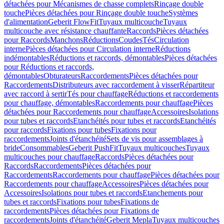
détachées pour Mécanismes de chasse complets
Rinçage double
touche
Pièces détachées pour Rinçage double touche
Systèmes
d'alimentation
Geberit FlowFit
Tuyaux multicouche
Tuyaux
multicouche avec résistance chauffante
Raccords
Pièces détachées
pour Raccords
Manchons
Réductions
Coudes
Tés
Circulation
interne
Pièces détachées pour Circulation interne
Réductions
indémontables
Réductions et raccords, démontables
Pièces détachées
pour Réductions et raccords,
démontables
Obturateurs
Raccordements
Pièces détachées pour
Raccordements
Distributeurs avec raccordement à visser
Répartiteur
avec raccord à sertir
Tés pour chauffage
Réductions et raccordements
pour chauffage, démontables
Raccordements pour chauffage
Pièces
détachées pour Raccordements pour chauffage
Accessoires
Isolations
pour tubes et raccords
Etanchéités pour tubes et raccords
Etanchéités
pour raccords
Fixations pour tubes
Fixations pour
raccordements
Joints d'étanchéité
Sets de vis pour assemblages à
bride
Consommables
Geberit PushFit
Tuyaux multicouches
Tuyaux
multicouches pour chauffage
Raccords
Pièces détachées pour
Raccords
Raccordements
Pièces détachées pour
Raccordements
Raccordements pour chauffage
Pièces détachées pour
Raccordements pour chauffage
Accessoires
Pièces détachées pour
Accessoires
Isolations pour tubes et raccords
Etanchements pour
tubes et raccords
Fixations pour tubes
Fixations de
raccordements
Pièces détachées pour Fixations de
raccordements
Joints d'étanchéité
Geberit Mepla
Tuyaux multicouches