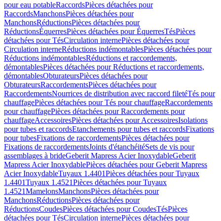
pour eau potable
Raccords
Pièces détachées pour
Raccords
Manchons
Pièces détachées pour
Manchons
Réductions
Pièces détachées pour
Réductions
Équerres
Pièces détachées pour Équerres
Tés
Pièces
détachées pour Tés
Circulation interne
Pièces détachées pour
Circulation interne
Réductions indémontables
Pièces détachées pour
Réductions indémontables
Réductions et raccordements,
démontables
Pièces détachées pour Réductions et raccordements,
démontables
Obturateurs
Pièces détachées pour
Obturateurs
Raccordements
Pièces détachées pour
Raccordements
Nourrices de distribution avec raccord fileté
Tés pour
chauffage
Pièces détachées pour Tés pour chauffage
Raccordements
pour chauffage
Pièces détachées pour Raccordements pour
chauffage
Accessoires
Pièces détachées pour Accessoires
Isolations
pour tubes et raccords
Etanchements pour tubes et raccords
Fixations
pour tubes
Fixations de raccordements
Pièces détachées pour
Fixations de raccordements
Joints d'étanchéité
Sets de vis pour
assemblages à bride
Geberit Mapress Acier Inoxydable
Geberit
Mapress Acier Inoxydable
Pièces détachées pour Geberit Mapress
Acier Inoxydable
Tuyaux 1.4401
Pièces détachées pour Tuyaux
1.4401
Tuyaux 1.4521
Pièces détachées pour Tuyaux
1.4521
Mamelons
Manchons
Pièces détachées pour
Manchons
Réductions
Pièces détachées pour
Réductions
Coudes
Pièces détachées pour Coudes
Tés
Pièces
détachées pour Tés
Circulation interne
Pièces détachées pour