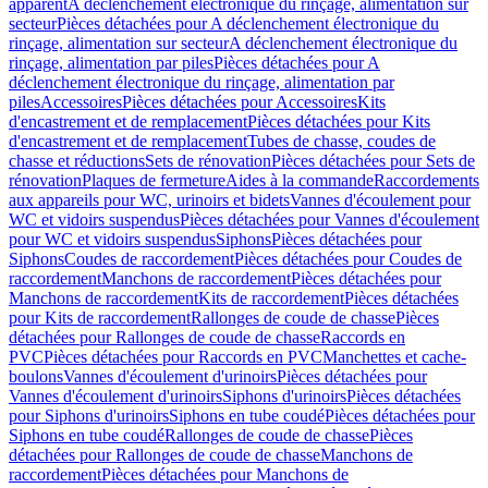
apparent
A déclenchement électronique du rinçage, alimentation sur
secteur
Pièces détachées pour A déclenchement électronique du
rinçage, alimentation sur secteur
A déclenchement électronique du
rinçage, alimentation par piles
Pièces détachées pour A
déclenchement électronique du rinçage, alimentation par
piles
Accessoires
Pièces détachées pour Accessoires
Kits
d'encastrement et de remplacement
Pièces détachées pour Kits
d'encastrement et de remplacement
Tubes de chasse, coudes de
chasse et réductions
Sets de rénovation
Pièces détachées pour Sets de
rénovation
Plaques de fermeture
Aides à la commande
Raccordements
aux appareils pour WC, urinoirs et bidets
Vannes d'écoulement pour
WC et vidoirs suspendus
Pièces détachées pour Vannes d'écoulement
pour WC et vidoirs suspendus
Siphons
Pièces détachées pour
Siphons
Coudes de raccordement
Pièces détachées pour Coudes de
raccordement
Manchons de raccordement
Pièces détachées pour
Manchons de raccordement
Kits de raccordement
Pièces détachées
pour Kits de raccordement
Rallonges de coude de chasse
Pièces
détachées pour Rallonges de coude de chasse
Raccords en
PVC
Pièces détachées pour Raccords en PVC
Manchettes et cache-
boulons
Vannes d'écoulement d'urinoirs
Pièces détachées pour
Vannes d'écoulement d'urinoirs
Siphons d'urinoirs
Pièces détachées
pour Siphons d'urinoirs
Siphons en tube coudé
Pièces détachées pour
Siphons en tube coudé
Rallonges de coude de chasse
Pièces
détachées pour Rallonges de coude de chasse
Manchons de
raccordement
Pièces détachées pour Manchons de