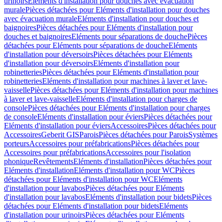
urinoirs
Eléments d'installation pour douches avec évacuation
murale
Pièces détachées pour Eléments d'installation pour douches
avec évacuation murale
Eléments d'installation pour douches et
baignoires
Pièces détachées pour Eléments d'installation pour
douches et baignoires
Eléments pour séparations de douche
Pièces
détachées pour Eléments pour séparations de douche
Eléments
d'installation pour déversoirs
Pièces détachées pour Eléments
d'installation pour déversoirs
Eléments d'installation pour
robinetteries
Pièces détachées pour Eléments d'installation pour
robinetteries
Eléments d'installation pour machines à laver et lave-
vaisselle
Pièces détachées pour Eléments d'installation pour machines
à laver et lave-vaisselle
Eléments d'installation pour charges de
console
Pièces détachées pour Eléments d'installation pour charges
de console
Eléments d'installation pour éviers
Pièces détachées pour
Eléments d'installation pour éviers
Accessoires
Pièces détachées pour
Accessoires
Geberit GIS
Parois
Pièces détachées pour Parois
Systèmes
porteurs
Accessoires pour préfabrications
Pièces détachées pour
Accessoires pour préfabrications
Accessoires pour l'isolation
phonique
Revêtements
Eléments d'installation
Pièces détachées pour
Eléments d'installation
Eléments d'installation pour WC
Pièces
détachées pour Eléments d'installation pour WC
Eléments
d'installation pour lavabos
Pièces détachées pour Eléments
d'installation pour lavabos
Eléments d'installation pour bidets
Pièces
détachées pour Eléments d'installation pour bidets
Eléments
d'installation pour urinoirs
Pièces détachées pour Eléments