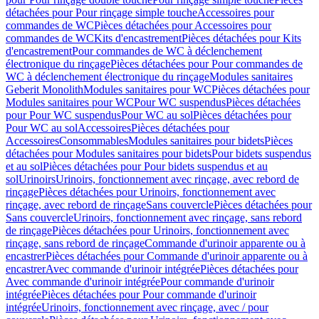
détachées pour Pour rinçage simple touche
Accessoires pour
commandes de WC
Pièces détachées pour Accessoires pour
commandes de WC
Kits d'encastrement
Pièces détachées pour Kits
d'encastrement
Pour commandes de WC à déclenchement
électronique du rinçage
Pièces détachées pour Pour commandes de
WC à déclenchement électronique du rinçage
Modules sanitaires
Geberit Monolith
Modules sanitaires pour WC
Pièces détachées pour
Modules sanitaires pour WC
Pour WC suspendus
Pièces détachées
pour Pour WC suspendus
Pour WC au sol
Pièces détachées pour
Pour WC au sol
Accessoires
Pièces détachées pour
Accessoires
Consommables
Modules sanitaires pour bidets
Pièces
détachées pour Modules sanitaires pour bidets
Pour bidets suspendus
et au sol
Pièces détachées pour Pour bidets suspendus et au
sol
Urinoirs
Urinoirs, fonctionnement avec rinçage, avec rebord de
rinçage
Pièces détachées pour Urinoirs, fonctionnement avec
rinçage, avec rebord de rinçage
Sans couvercle
Pièces détachées pour
Sans couvercle
Urinoirs, fonctionnement avec rinçage, sans rebord
de rinçage
Pièces détachées pour Urinoirs, fonctionnement avec
rinçage, sans rebord de rinçage
Commande d'urinoir apparente ou à
encastrer
Pièces détachées pour Commande d'urinoir apparente ou à
encastrer
Avec commande d'urinoir intégrée
Pièces détachées pour
Avec commande d'urinoir intégrée
Pour commande d'urinoir
intégrée
Pièces détachées pour Pour commande d'urinoir
intégrée
Urinoirs, fonctionnement avec rinçage, avec / pour