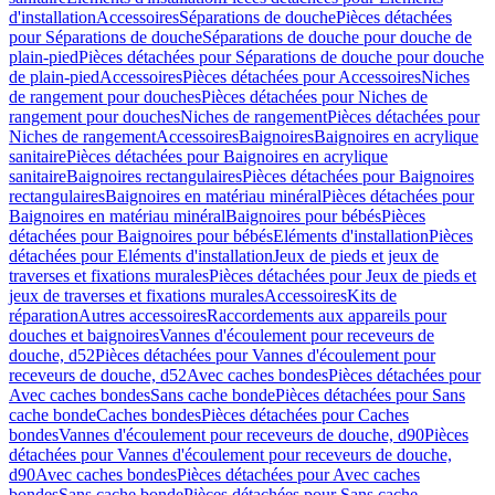
d'installation
Accessoires
Séparations de douche
Pièces détachées
pour Séparations de douche
Séparations de douche pour douche de
plain-pied
Pièces détachées pour Séparations de douche pour douche
de plain-pied
Accessoires
Pièces détachées pour Accessoires
Niches
de rangement pour douches
Pièces détachées pour Niches de
rangement pour douches
Niches de rangement
Pièces détachées pour
Niches de rangement
Accessoires
Baignoires
Baignoires en acrylique
sanitaire
Pièces détachées pour Baignoires en acrylique
sanitaire
Baignoires rectangulaires
Pièces détachées pour Baignoires
rectangulaires
Baignoires en matériau minéral
Pièces détachées pour
Baignoires en matériau minéral
Baignoires pour bébés
Pièces
détachées pour Baignoires pour bébés
Eléments d'installation
Pièces
détachées pour Eléments d'installation
Jeux de pieds et jeux de
traverses et fixations murales
Pièces détachées pour Jeux de pieds et
jeux de traverses et fixations murales
Accessoires
Kits de
réparation
Autres accessoires
Raccordements aux appareils pour
douches et baignoires
Vannes d'écoulement pour receveurs de
douche, d52
Pièces détachées pour Vannes d'écoulement pour
receveurs de douche, d52
Avec caches bondes
Pièces détachées pour
Avec caches bondes
Sans cache bonde
Pièces détachées pour Sans
cache bonde
Caches bondes
Pièces détachées pour Caches
bondes
Vannes d'écoulement pour receveurs de douche, d90
Pièces
détachées pour Vannes d'écoulement pour receveurs de douche,
d90
Avec caches bondes
Pièces détachées pour Avec caches
bondes
Sans cache bonde
Pièces détachées pour Sans cache