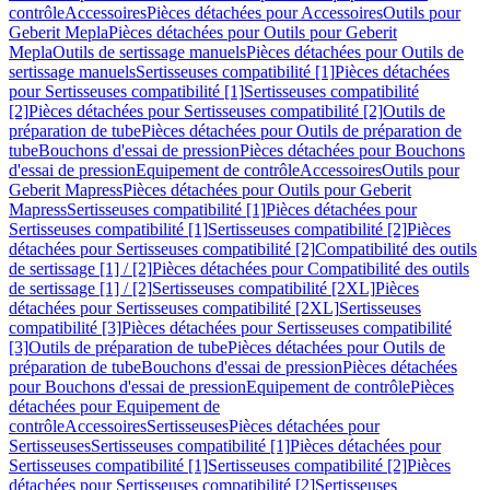
contrôle
Accessoires
Pièces détachées pour Accessoires
Outils pour
Geberit Mepla
Pièces détachées pour Outils pour Geberit
Mepla
Outils de sertissage manuels
Pièces détachées pour Outils de
sertissage manuels
Sertisseuses compatibilité [1]
Pièces détachées
pour Sertisseuses compatibilité [1]
Sertisseuses compatibilité
[2]
Pièces détachées pour Sertisseuses compatibilité [2]
Outils de
préparation de tube
Pièces détachées pour Outils de préparation de
tube
Bouchons d'essai de pression
Pièces détachées pour Bouchons
d'essai de pression
Equipement de contrôle
Accessoires
Outils pour
Geberit Mapress
Pièces détachées pour Outils pour Geberit
Mapress
Sertisseuses compatibilité [1]
Pièces détachées pour
Sertisseuses compatibilité [1]
Sertisseuses compatibilité [2]
Pièces
détachées pour Sertisseuses compatibilité [2]
Compatibilité des outils
de sertissage [1] / [2]
Pièces détachées pour Compatibilité des outils
de sertissage [1] / [2]
Sertisseuses compatibilité [2XL]
Pièces
détachées pour Sertisseuses compatibilité [2XL]
Sertisseuses
compatibilité [3]
Pièces détachées pour Sertisseuses compatibilité
[3]
Outils de préparation de tube
Pièces détachées pour Outils de
préparation de tube
Bouchons d'essai de pression
Pièces détachées
pour Bouchons d'essai de pression
Equipement de contrôle
Pièces
détachées pour Equipement de
contrôle
Accessoires
Sertisseuses
Pièces détachées pour
Sertisseuses
Sertisseuses compatibilité [1]
Pièces détachées pour
Sertisseuses compatibilité [1]
Sertisseuses compatibilité [2]
Pièces
détachées pour Sertisseuses compatibilité [2]
Sertisseuses