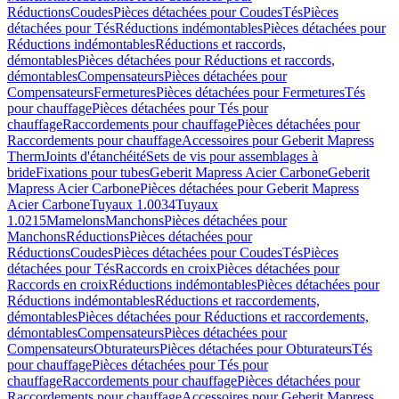
Réductions
Coudes
Pièces détachées pour Coudes
Tés
Pièces
détachées pour Tés
Réductions indémontables
Pièces détachées pour
Réductions indémontables
Réductions et raccords,
démontables
Pièces détachées pour Réductions et raccords,
démontables
Compensateurs
Pièces détachées pour
Compensateurs
Fermetures
Pièces détachées pour Fermetures
Tés
pour chauffage
Pièces détachées pour Tés pour
chauffage
Raccordements pour chauffage
Pièces détachées pour
Raccordements pour chauffage
Accessoires pour Geberit Mapress
Therm
Joints d'étanchéité
Sets de vis pour assemblages à
bride
Fixations pour tubes
Geberit Mapress Acier Carbone
Geberit
Mapress Acier Carbone
Pièces détachées pour Geberit Mapress
Acier Carbone
Tuyaux 1.0034
Tuyaux
1.0215
Mamelons
Manchons
Pièces détachées pour
Manchons
Réductions
Pièces détachées pour
Réductions
Coudes
Pièces détachées pour Coudes
Tés
Pièces
détachées pour Tés
Raccords en croix
Pièces détachées pour
Raccords en croix
Réductions indémontables
Pièces détachées pour
Réductions indémontables
Réductions et raccordements,
démontables
Pièces détachées pour Réductions et raccordements,
démontables
Compensateurs
Pièces détachées pour
Compensateurs
Obturateurs
Pièces détachées pour Obturateurs
Tés
pour chauffage
Pièces détachées pour Tés pour
chauffage
Raccordements pour chauffage
Pièces détachées pour
Raccordements pour chauffage
Accessoires pour Geberit Mapress