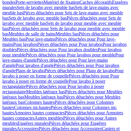
bondes
Porte-serviettes
Matériel de fixation
Caches décoratifs
Etagères
murales
Sets de lavabo avec meuble bas
Sets de lave-mains avec
meuble bas
Pièces détachées pour Sets de lave-mains avec meuble
bas
Sets de lavabo avec meuble bas
Pièces détachées pour Sets de
lavabo avec meuble bas
Sets de lavabo pour meuble avec meuble
bas
Pièces détachées pour Sets de lavabo pour meuble avec meuble
bas
Meubles de salle de bains
Meubles bas
Pièces détachées pour
Meubles bas
Pour lave-mains
Pièces détachées pour Pour lave-
mains
Pour lavabos
Pièces détachées pour Pour lavabos
Pour lavabos
doubles
Pièces détachées pour Pour lavabos doubles
Pour lavabos
pour meuble
Pièces détachées pour Pour lavabos pour meuble
Pour
lave-mains d'angle
Pièces détachées pour Pour lave-mains
d'angle
Pour lavabos d'angle
Pièces détachées pour Pour lavabos
d'angle
Plans de lavabo
Pièces détachées pour Plans de lavabo
Pour
lavabo à poser en forme de coupelle
Pièces détachées pour Pour
lavabo à poser en forme de coupelle
Pour lavabo à poser
rectangulaire
Pièces détachées pour Pour lavabo à poser
rectangulaire
Meubles latéraux bas
Pièces détachées pour Meubles
latéraux bas
Meubles latéraux bas
Pièces détachées pour Meubles
latéraux bas
Colonnes hautes
Pièces détachées pour Colonnes
hautes
Colonnes mi-hautes
Pièces détachées pour Colonnes mi-
hautes
Armoires hautes compactes
Pièces détachées pour Armoires
hautes compactes
Autres meubles
Pièces détachées pour Autres
meubles
Etagères murales
Pièces détachées pour Etagères
murales
Accessoires
Pièces détachées pour Accessoires
Casiers et