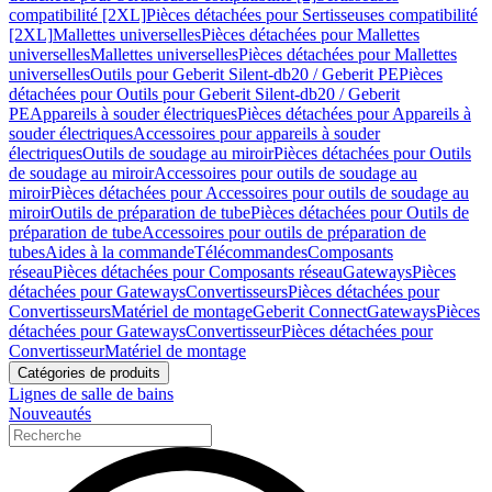
compatibilité [2XL]
Pièces détachées pour Sertisseuses compatibilité
[2XL]
Mallettes universelles
Pièces détachées pour Mallettes
universelles
Mallettes universelles
Pièces détachées pour Mallettes
universelles
Outils pour Geberit Silent-db20 / Geberit PE
Pièces
détachées pour Outils pour Geberit Silent-db20 / Geberit
PE
Appareils à souder électriques
Pièces détachées pour Appareils à
souder électriques
Accessoires pour appareils à souder
électriques
Outils de soudage au miroir
Pièces détachées pour Outils
de soudage au miroir
Accessoires pour outils de soudage au
miroir
Pièces détachées pour Accessoires pour outils de soudage au
miroir
Outils de préparation de tube
Pièces détachées pour Outils de
préparation de tube
Accessoires pour outils de préparation de
tubes
Aides à la commande
Télécommandes
Composants
réseau
Pièces détachées pour Composants réseau
Gateways
Pièces
détachées pour Gateways
Convertisseurs
Pièces détachées pour
Convertisseurs
Matériel de montage
Geberit Connect
Gateways
Pièces
détachées pour Gateways
Convertisseur
Pièces détachées pour
Convertisseur
Matériel de montage
Catégories de produits
Lignes de salle de bains
Nouveautés