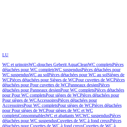
LU
WC et urinoirs
WC-douches Geberit AquaClean
WC complets
Pièces
détachées pour WC complets
WC suspendus
Pièces détachées pour
WC suspendus
WC au sol
Pièces détachées pour WC au sol
Sièges de
WC
Pièces détachées pour Sièges de WC
Pour cuvettes de WC
Pièces
détachées pour Pour cuvettes de WC
Panneaux design
Pièces
détachées pour Panneaux design
Pour WC complets
Pièces détachées
pour Pour WC complets
Pour sièges de WC
Pièces détachées pour
Pour sièges de WC
Accessoires
Pièces détachées pour
Accessoires
Pour WC complets
Pour sièges de WC
Pièces détachées
pour Pour sièges de WC
Pour sièges de WC et WC
complets
Consommables
WC et abattants WC
WC suspendus
Pièces
détachées pour WC suspendus
Cuvettes de WC à fond creux
Pièces
détachées pour Cuvettes de WC à fond creux
Cuvettes de WC à