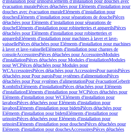
d'installation pour urinoirs
Eléments d'installation pour douches avec
évacuation murale
Pièces détachées pour Eléments d'installation pour
douches avec évacuation murale
Eléments d’installation pour
douches
Eléments d’installation pour séparations de douche
Pièces
détachées pour Eléments d’installation pour séparations de
douche
Eléments d'installation pour robinetteries et appareils
Pièces
détachées pour Eléments d'installation pour robinetteries et
appareils
Eléments d'installation pour machines à laver et lave-
vaisselle
Pièces détachées pour Eléments d'installation pour machines
à laver et lave-vaisselle
Eléments d'installation pour charges de
console
Accessoires
Pièces détachées pour Accessoires
Modules
d'installation
Pièces détachées pour Modules d'installation
Modules
pour WC
Pièces détachées pour Modules pour
WC
Accessoires
Pièces détachées pour Accessoires
Pour parois
Pièces
détachées pour Pour parois
Pour systèmes d'alimentation
Pièces
détachées pour Pour systèmes d'alimentation
Pour évacuation
Geberit
Kombifix
Eléments d'installation
Pièces détachées pour Eléments
d'installation
Eléments d'installation pour WC
Pièces détachées pour
Eléments d'installation pour WC
Eléments d'installation pour
lavabos
Pièces détachées pour Eléments d'installation pour
lavabos
Eléments d'installation pour bidets
Pièces détachées pour
Eléments d'installation pour bidets
Eléments d'installation pour
urinoirs
Pièces détachées pour Eléments d'installation pour
urinoirs
Eléments d'installation pour douches
Pièces détachées pour
Eléments d'installation pour douches
Accessoires
Pièces détachées