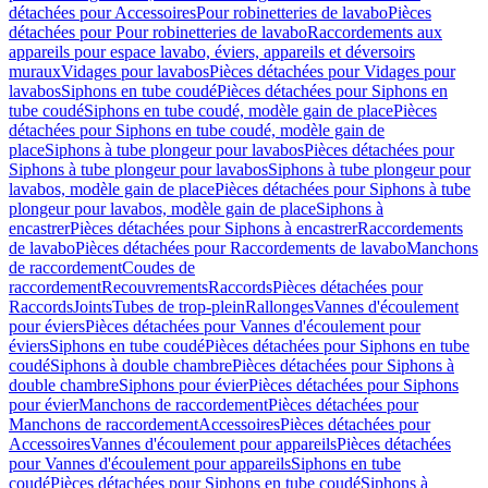
détachées pour Accessoires
Pour robinetteries de lavabo
Pièces
détachées pour Pour robinetteries de lavabo
Raccordements aux
appareils pour espace lavabo, éviers, appareils et déversoirs
muraux
Vidages pour lavabos
Pièces détachées pour Vidages pour
lavabos
Siphons en tube coudé
Pièces détachées pour Siphons en
tube coudé
Siphons en tube coudé, modèle gain de place
Pièces
détachées pour Siphons en tube coudé, modèle gain de
place
Siphons à tube plongeur pour lavabos
Pièces détachées pour
Siphons à tube plongeur pour lavabos
Siphons à tube plongeur pour
lavabos, modèle gain de place
Pièces détachées pour Siphons à tube
plongeur pour lavabos, modèle gain de place
Siphons à
encastrer
Pièces détachées pour Siphons à encastrer
Raccordements
de lavabo
Pièces détachées pour Raccordements de lavabo
Manchons
de raccordement
Coudes de
raccordement
Recouvrements
Raccords
Pièces détachées pour
Raccords
Joints
Tubes de trop-plein
Rallonges
Vannes d'écoulement
pour éviers
Pièces détachées pour Vannes d'écoulement pour
éviers
Siphons en tube coudé
Pièces détachées pour Siphons en tube
coudé
Siphons à double chambre
Pièces détachées pour Siphons à
double chambre
Siphons pour évier
Pièces détachées pour Siphons
pour évier
Manchons de raccordement
Pièces détachées pour
Manchons de raccordement
Accessoires
Pièces détachées pour
Accessoires
Vannes d'écoulement pour appareils
Pièces détachées
pour Vannes d'écoulement pour appareils
Siphons en tube
coudé
Pièces détachées pour Siphons en tube coudé
Siphons à