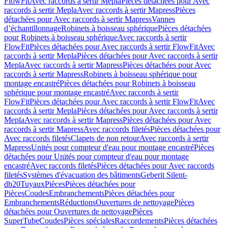
FlowFit
Avec raccords à sertir Mepla
Pièces détachées pour Avec
raccords à sertir Mepla
Avec raccords à sertir Mapress
Pièces
détachées pour Avec raccords à sertir Mapress
Vannes
d’échantillonnage
Robinets à boisseau sphérique
Pièces détachées
pour Robinets à boisseau sphérique
Avec raccords à sertir
FlowFit
Pièces détachées pour Avec raccords à sertir FlowFit
Avec
raccords à sertir Mepla
Pièces détachées pour Avec raccords à sertir
Mepla
Avec raccords à sertir Mapress
Pièces détachées pour Avec
raccords à sertir Mapress
Robinets à boisseau sphérique pour
montage encastré
Pièces détachées pour Robinets à boisseau
sphérique pour montage encastré
Avec raccords à sertir
FlowFit
Pièces détachées pour Avec raccords à sertir FlowFit
Avec
raccords à sertir Mepla
Pièces détachées pour Avec raccords à sertir
Mepla
Avec raccords à sertir Mapress
Pièces détachées pour Avec
raccords à sertir Mapress
Avec raccords filetés
Pièces détachées pour
Avec raccords filetés
Clapets de non retour
Avec raccords à sertir
Mapress
Unités pour compteur d'eau pour montage encastré
Pièces
détachées pour Unités pour compteur d'eau pour montage
encastré
Avec raccords filetés
Pièces détachées pour Avec raccords
filetés
Systèmes d'évacuation des bâtiments
Geberit Silent-
db20
Tuyaux
Pièces
Pièces détachées pour
Pièces
Coudes
Embranchements
Pièces détachées pour
Embranchements
Réductions
Ouvertures de nettoyage
Pièces
détachées pour Ouvertures de nettoyage
Pièces
SuperTube
Coudes
Pièces spéciales
Raccordements
Pièces détachées