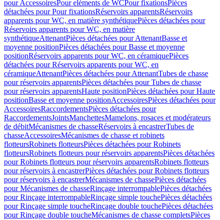
pour Accessoires
Pour eléments de WC
Pour fixations
Pièces
détachées pour Pour fixations
Réservoirs apparents
Réservoirs
apparents pour WC, en matière synthétique
Pièces détachées pour
Réservoirs apparents pour WC, en matière
synthétique
Attenant
Pièces détachées pour Attenant
Basse et
moyenne position
Pièces détachées pour Basse et moyenne
position
Réservoirs apparents pour WC, en céramique
Pièces
détachées pour Réservoirs apparents pour WC, en
céramique
Attenant
Pièces détachées pour Attenant
Tubes de chasse
pour réservoirs apparents
Pièces détachées pour Tubes de chasse
pour réservoirs apparents
Haute position
Pièces détachées pour Haute
position
Basse et moyenne position
Accessoires
Pièces détachées pour
Accessoires
Raccordements
Pièces détachées pour
Raccordements
Joints
Manchettes
Mamelons, rosaces et modérateurs
de débit
Mécanismes de chasse
Réservoirs à encastrer
Tubes de
chasse
Accessoires
Mécanismes de chasse et robinets
flotteurs
Robinets flotteurs
Pièces détachées pour Robinets
flotteurs
Robinets flotteurs pour réservoirs apparents
Pièces détachées
pour Robinets flotteurs pour réservoirs apparents
Robinets flotteurs
pour réservoirs à encastrer
Pièces détachées pour Robinets flotteurs
pour réservoirs à encastrer
Mécanismes de chasse
Pièces détachées
pour Mécanismes de chasse
Rinçage interrompable
Pièces détachées
pour Rinçage interrompable
Rinçage simple touche
Pièces détachées
pour Rinçage simple touche
Rinçage double touche
Pièces détachées
pour Rinçage double touche
Mécanismes de chasse complets
Pièces