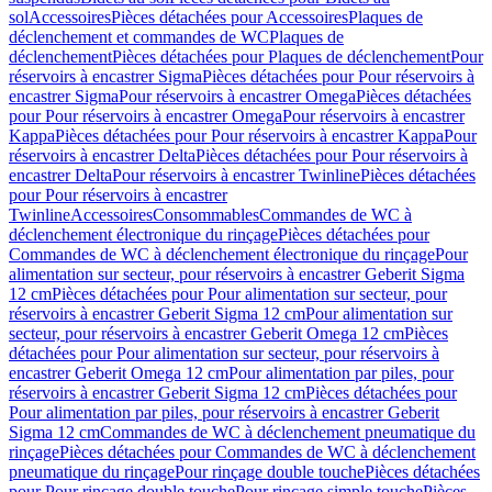
sol
Accessoires
Pièces détachées pour Accessoires
Plaques de
déclenchement et commandes de WC
Plaques de
déclenchement
Pièces détachées pour Plaques de déclenchement
Pour
réservoirs à encastrer Sigma
Pièces détachées pour Pour réservoirs à
encastrer Sigma
Pour réservoirs à encastrer Omega
Pièces détachées
pour Pour réservoirs à encastrer Omega
Pour réservoirs à encastrer
Kappa
Pièces détachées pour Pour réservoirs à encastrer Kappa
Pour
réservoirs à encastrer Delta
Pièces détachées pour Pour réservoirs à
encastrer Delta
Pour réservoirs à encastrer Twinline
Pièces détachées
pour Pour réservoirs à encastrer
Twinline
Accessoires
Consommables
Commandes de WC à
déclenchement électronique du rinçage
Pièces détachées pour
Commandes de WC à déclenchement électronique du rinçage
Pour
alimentation sur secteur, pour réservoirs à encastrer Geberit Sigma
12 cm
Pièces détachées pour Pour alimentation sur secteur, pour
réservoirs à encastrer Geberit Sigma 12 cm
Pour alimentation sur
secteur, pour réservoirs à encastrer Geberit Omega 12 cm
Pièces
détachées pour Pour alimentation sur secteur, pour réservoirs à
encastrer Geberit Omega 12 cm
Pour alimentation par piles, pour
réservoirs à encastrer Geberit Sigma 12 cm
Pièces détachées pour
Pour alimentation par piles, pour réservoirs à encastrer Geberit
Sigma 12 cm
Commandes de WC à déclenchement pneumatique du
rinçage
Pièces détachées pour Commandes de WC à déclenchement
pneumatique du rinçage
Pour rinçage double touche
Pièces détachées
pour Pour rinçage double touche
Pour rinçage simple touche
Pièces