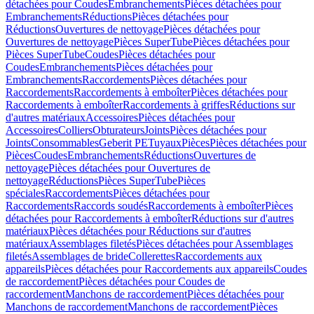
détachées pour Coudes
Embranchements
Pièces détachées pour
Embranchements
Réductions
Pièces détachées pour
Réductions
Ouvertures de nettoyage
Pièces détachées pour
Ouvertures de nettoyage
Pièces SuperTube
Pièces détachées pour
Pièces SuperTube
Coudes
Pièces détachées pour
Coudes
Embranchements
Pièces détachées pour
Embranchements
Raccordements
Pièces détachées pour
Raccordements
Raccordements à emboîter
Pièces détachées pour
Raccordements à emboîter
Raccordements à griffes
Réductions sur
d'autres matériaux
Accessoires
Pièces détachées pour
Accessoires
Colliers
Obturateurs
Joints
Pièces détachées pour
Joints
Consommables
Geberit PE
Tuyaux
Pièces
Pièces détachées pour
Pièces
Coudes
Embranchements
Réductions
Ouvertures de
nettoyage
Pièces détachées pour Ouvertures de
nettoyage
Réductions
Pièces SuperTube
Pièces
spéciales
Raccordements
Pièces détachées pour
Raccordements
Raccords soudés
Raccordements à emboîter
Pièces
détachées pour Raccordements à emboîter
Réductions sur d'autres
matériaux
Pièces détachées pour Réductions sur d'autres
matériaux
Assemblages filetés
Pièces détachées pour Assemblages
filetés
Assemblages de bride
Collerettes
Raccordements aux
appareils
Pièces détachées pour Raccordements aux appareils
Coudes
de raccordement
Pièces détachées pour Coudes de
raccordement
Manchons de raccordement
Pièces détachées pour
Manchons de raccordement
Manchons de raccordement
Pièces