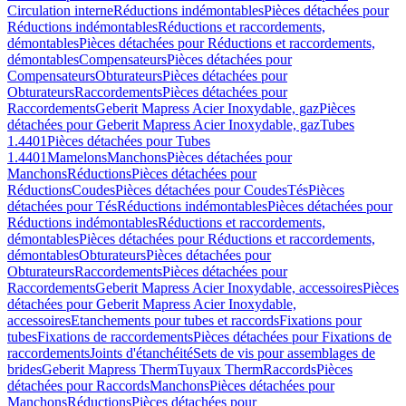
Circulation interne
Réductions indémontables
Pièces détachées pour
Réductions indémontables
Réductions et raccordements,
démontables
Pièces détachées pour Réductions et raccordements,
démontables
Compensateurs
Pièces détachées pour
Compensateurs
Obturateurs
Pièces détachées pour
Obturateurs
Raccordements
Pièces détachées pour
Raccordements
Geberit Mapress Acier Inoxydable, gaz
Pièces
détachées pour Geberit Mapress Acier Inoxydable, gaz
Tubes
1.4401
Pièces détachées pour Tubes
1.4401
Mamelons
Manchons
Pièces détachées pour
Manchons
Réductions
Pièces détachées pour
Réductions
Coudes
Pièces détachées pour Coudes
Tés
Pièces
détachées pour Tés
Réductions indémontables
Pièces détachées pour
Réductions indémontables
Réductions et raccordements,
démontables
Pièces détachées pour Réductions et raccordements,
démontables
Obturateurs
Pièces détachées pour
Obturateurs
Raccordements
Pièces détachées pour
Raccordements
Geberit Mapress Acier Inoxydable, accessoires
Pièces
détachées pour Geberit Mapress Acier Inoxydable,
accessoires
Etanchements pour tubes et raccords
Fixations pour
tubes
Fixations de raccordements
Pièces détachées pour Fixations de
raccordements
Joints d'étanchéité
Sets de vis pour assemblages de
brides
Geberit Mapress Therm
Tuyaux Therm
Raccords
Pièces
détachées pour Raccords
Manchons
Pièces détachées pour
Manchons
Réductions
Pièces détachées pour