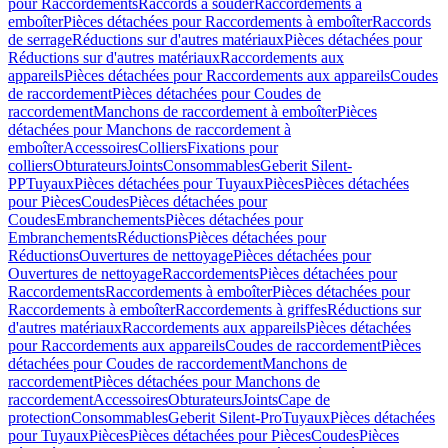
pour Raccordements
Raccords à souder
Raccordements à
emboîter
Pièces détachées pour Raccordements à emboîter
Raccords
de serrage
Réductions sur d'autres matériaux
Pièces détachées pour
Réductions sur d'autres matériaux
Raccordements aux
appareils
Pièces détachées pour Raccordements aux appareils
Coudes
de raccordement
Pièces détachées pour Coudes de
raccordement
Manchons de raccordement à emboîter
Pièces
détachées pour Manchons de raccordement à
emboîter
Accessoires
Colliers
Fixations pour
colliers
Obturateurs
Joints
Consommables
Geberit Silent-
PP
Tuyaux
Pièces détachées pour Tuyaux
Pièces
Pièces détachées
pour Pièces
Coudes
Pièces détachées pour
Coudes
Embranchements
Pièces détachées pour
Embranchements
Réductions
Pièces détachées pour
Réductions
Ouvertures de nettoyage
Pièces détachées pour
Ouvertures de nettoyage
Raccordements
Pièces détachées pour
Raccordements
Raccordements à emboîter
Pièces détachées pour
Raccordements à emboîter
Raccordements à griffes
Réductions sur
d'autres matériaux
Raccordements aux appareils
Pièces détachées
pour Raccordements aux appareils
Coudes de raccordement
Pièces
détachées pour Coudes de raccordement
Manchons de
raccordement
Pièces détachées pour Manchons de
raccordement
Accessoires
Obturateurs
Joints
Cape de
protection
Consommables
Geberit Silent-Pro
Tuyaux
Pièces détachées
pour Tuyaux
Pièces
Pièces détachées pour Pièces
Coudes
Pièces