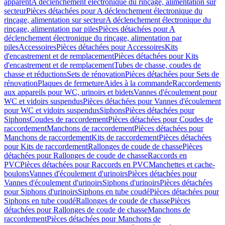
apparent
A déclenchement électronique du rinçage, alimentation sur
secteur
Pièces détachées pour A déclenchement électronique du
rinçage, alimentation sur secteur
A déclenchement électronique du
rinçage, alimentation par piles
Pièces détachées pour A
déclenchement électronique du rinçage, alimentation par
piles
Accessoires
Pièces détachées pour Accessoires
Kits
d'encastrement et de remplacement
Pièces détachées pour Kits
d'encastrement et de remplacement
Tubes de chasse, coudes de
chasse et réductions
Sets de rénovation
Pièces détachées pour Sets de
rénovation
Plaques de fermeture
Aides à la commande
Raccordements
aux appareils pour WC, urinoirs et bidets
Vannes d'écoulement pour
WC et vidoirs suspendus
Pièces détachées pour Vannes d'écoulement
pour WC et vidoirs suspendus
Siphons
Pièces détachées pour
Siphons
Coudes de raccordement
Pièces détachées pour Coudes de
raccordement
Manchons de raccordement
Pièces détachées pour
Manchons de raccordement
Kits de raccordement
Pièces détachées
pour Kits de raccordement
Rallonges de coude de chasse
Pièces
détachées pour Rallonges de coude de chasse
Raccords en
PVC
Pièces détachées pour Raccords en PVC
Manchettes et cache-
boulons
Vannes d'écoulement d'urinoirs
Pièces détachées pour
Vannes d'écoulement d'urinoirs
Siphons d'urinoirs
Pièces détachées
pour Siphons d'urinoirs
Siphons en tube coudé
Pièces détachées pour
Siphons en tube coudé
Rallonges de coude de chasse
Pièces
détachées pour Rallonges de coude de chasse
Manchons de
raccordement
Pièces détachées pour Manchons de