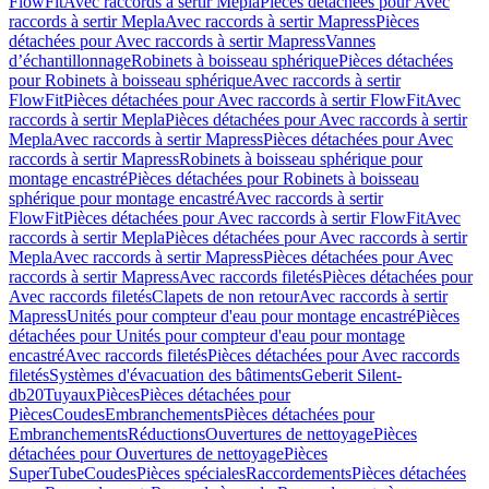
FlowFit
Avec raccords à sertir Mepla
Pièces détachées pour Avec
raccords à sertir Mepla
Avec raccords à sertir Mapress
Pièces
détachées pour Avec raccords à sertir Mapress
Vannes
d’échantillonnage
Robinets à boisseau sphérique
Pièces détachées
pour Robinets à boisseau sphérique
Avec raccords à sertir
FlowFit
Pièces détachées pour Avec raccords à sertir FlowFit
Avec
raccords à sertir Mepla
Pièces détachées pour Avec raccords à sertir
Mepla
Avec raccords à sertir Mapress
Pièces détachées pour Avec
raccords à sertir Mapress
Robinets à boisseau sphérique pour
montage encastré
Pièces détachées pour Robinets à boisseau
sphérique pour montage encastré
Avec raccords à sertir
FlowFit
Pièces détachées pour Avec raccords à sertir FlowFit
Avec
raccords à sertir Mepla
Pièces détachées pour Avec raccords à sertir
Mepla
Avec raccords à sertir Mapress
Pièces détachées pour Avec
raccords à sertir Mapress
Avec raccords filetés
Pièces détachées pour
Avec raccords filetés
Clapets de non retour
Avec raccords à sertir
Mapress
Unités pour compteur d'eau pour montage encastré
Pièces
détachées pour Unités pour compteur d'eau pour montage
encastré
Avec raccords filetés
Pièces détachées pour Avec raccords
filetés
Systèmes d'évacuation des bâtiments
Geberit Silent-
db20
Tuyaux
Pièces
Pièces détachées pour
Pièces
Coudes
Embranchements
Pièces détachées pour
Embranchements
Réductions
Ouvertures de nettoyage
Pièces
détachées pour Ouvertures de nettoyage
Pièces
SuperTube
Coudes
Pièces spéciales
Raccordements
Pièces détachées