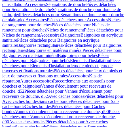
d'installation
Accessoires
Séparations de douche
Pièces détachées
pour Séparations de douche
Séparations de douche pour douche de
plain-pied
Pièces détachées pour Séparations de douche pour douche
de plain-pied
Accessoires
Pièces détachées pour Accessoires
Niches
de rangement pour douches
Pièces détachées pour Niches de
rangement pour douches
Niches de rangement
Pièces détachées pour
Niches de rangement
Accessoires
Baignoires
Baignoires en acrylique
sanitaire
Pièces détachées pour Baignoires en acrylique
sanitaire
Baignoires rectangulaires
Pièces détachées pour Baignoires
rectangulaires
Baignoires en matériau minéral
Pièces détachées pour
Baignoires en matériau minéral
Baignoires pour bébés
Pièces
détachées pour Baignoires pour bébés
Eléments d'installation
Pièces
détachées pour Eléments d'installation
Jeux de pieds et jeux de
traverses et fixations murales
Pièces détachées pour Jeux de pieds et
jeux de traverses et fixations murales
Accessoires
Kits de
réparation
Autres accessoires
Raccordements aux appareils pour
douches et baignoires
Vannes d'écoulement pour receveurs de
douche, d52
Pièces détachées pour Vannes d'écoulement pour
receveurs de douche, d52
Avec caches bondes
Pièces détachées pour
Avec caches bondes
Sans cache bonde
Pièces détachées pour Sans
cache bonde
Caches bondes
Pièces détachées pour Caches
bondes
Vannes d'écoulement pour receveurs de douche, d90
Pièces
détachées pour Vannes d'écoulement pour receveurs de douche,
d90
Avec caches bondes
Pièces détachées pour Avec caches
bondes
Sans cache bonde
Pièces détachées pour Sans cache