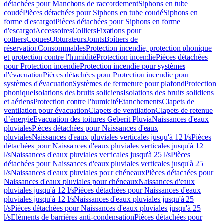
détachées pour Manchons de raccordement
Siphons en tube
coudé
Pièces détachées pour Siphons en tube coudé
Siphons en
forme d'escargot
Pièces détachées pour Siphons en forme
d'escargot
Accessoires
Colliers
Fixations pour
colliers
Coques
Obturateurs
Joints
Boîtiers de
réservation
Consommables
Protection incendie, protection phonique
et protection contre l'humidité
Protection incendie
Pièces détachées
pour Protection incendie
Protection incendie pour systèmes
d'évacuation
Pièces détachées pour Protection incendie pour
systèmes d'évacuation
Systèmes de fermeture pour plafond
Protection
phonique
Isolations des bruits solidiens
Isolations des bruits solidiens
et aériens
Protection contre l'humidité
Etanchements
Clapets de
ventilation pour évacuation
Clapets de ventilation
Clapets de retenue
d’énergie
Evacuation des toitures Geberit Pluvia
Naissances d'eaux
pluviales
Pièces détachées pour Naissances d'eaux
pluviales
Naissances d'eaux pluviales verticales jusqu'à 12 l/s
Pièces
détachées pour Naissances d'eaux pluviales verticales jusqu'à 12
l/s
Naissances d'eaux pluviales verticales jusqu'à 25 l/s
Pièces
détachées pour Naissances d'eaux pluviales verticales jusqu'à 25
l/s
Naissances d'eaux pluviales pour chéneaux
Pièces détachées pour
Naissances d'eaux pluviales pour chéneaux
Naissances d'eaux
pluviales jusqu'à 12 l/s
Pièces détachées pour Naissances d'eaux
pluviales jusqu'à 12 l/s
Naissances d'eaux pluviales jusqu'à 25
l/s
Pièces détachées pour Naissances d'eaux pluviales jusqu'à 25
l/s
Eléments de barrières anti-condensation
Pièces détachées pour