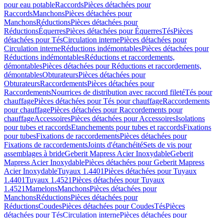
pour eau potable
Raccords
Pièces détachées pour
Raccords
Manchons
Pièces détachées pour
Manchons
Réductions
Pièces détachées pour
Réductions
Équerres
Pièces détachées pour Équerres
Tés
Pièces
détachées pour Tés
Circulation interne
Pièces détachées pour
Circulation interne
Réductions indémontables
Pièces détachées pour
Réductions indémontables
Réductions et raccordements,
démontables
Pièces détachées pour Réductions et raccordements,
démontables
Obturateurs
Pièces détachées pour
Obturateurs
Raccordements
Pièces détachées pour
Raccordements
Nourrices de distribution avec raccord fileté
Tés pour
chauffage
Pièces détachées pour Tés pour chauffage
Raccordements
pour chauffage
Pièces détachées pour Raccordements pour
chauffage
Accessoires
Pièces détachées pour Accessoires
Isolations
pour tubes et raccords
Etanchements pour tubes et raccords
Fixations
pour tubes
Fixations de raccordements
Pièces détachées pour
Fixations de raccordements
Joints d'étanchéité
Sets de vis pour
assemblages à bride
Geberit Mapress Acier Inoxydable
Geberit
Mapress Acier Inoxydable
Pièces détachées pour Geberit Mapress
Acier Inoxydable
Tuyaux 1.4401
Pièces détachées pour Tuyaux
1.4401
Tuyaux 1.4521
Pièces détachées pour Tuyaux
1.4521
Mamelons
Manchons
Pièces détachées pour
Manchons
Réductions
Pièces détachées pour
Réductions
Coudes
Pièces détachées pour Coudes
Tés
Pièces
détachées pour Tés
Circulation interne
Pièces détachées pour