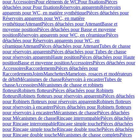
pour Accessoires
Pour eléments de WC
Pour fixations
Pièces
détachées pour Pour fixations
Réservoirs apparents
Réservoirs
apparents pour WC, en matière synthétique
Pièces détachées pour
Réservoirs apparents pour WC, en matière
synthétique
Attenant
Pièces détachées pour Attenant
Basse et
moyenne position
Pièces détachées pour Basse et moyenne
position
Réservoirs apparents pour WC, en céramique
Pièces
détachées pour Réservoirs apparents pour WC, en
céramique
Attenant
Pièces détachées pour Attenant
Tubes de chasse
pour réservoirs apparents
Pièces détachées pour Tubes de chasse
pour réservoirs apparents
Haute position
Pièces détachées pour Haute
position
Basse et moyenne position
Accessoires
Pièces détachées pour
Accessoires
Raccordements
Pièces détachées pour
Raccordements
Joints
Manchettes
Mamelons, rosaces et modérateurs
de débit
Mécanismes de chasse
Réservoirs à encastrer
Tubes de
chasse
Accessoires
Mécanismes de chasse et robinets
flotteurs
Robinets flotteurs
Pièces détachées pour Robinets
flotteurs
Robinets flotteurs pour réservoirs apparents
Pièces détachées
pour Robinets flotteurs pour réservoirs apparents
Robinets flotteurs
pour réservoirs à encastrer
Pièces détachées pour Robinets flotteurs
pour réservoirs à encastrer
Mécanismes de chasse
Pièces détachées
pour Mécanismes de chasse
Rinçage interrompable
Pièces détachées
pour Rinçage interrompable
Rinçage simple touche
Pièces détachées
pour Rinçage simple touche
Rinçage double touche
Pièces détachées
pour Rinçage double touche
Mécanismes de chasse complets
Pièces