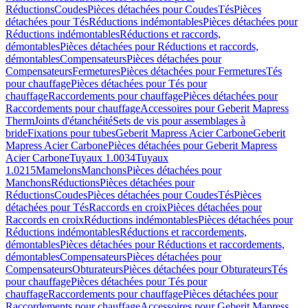
Réductions
Coudes
Pièces détachées pour Coudes
Tés
Pièces
détachées pour Tés
Réductions indémontables
Pièces détachées pour
Réductions indémontables
Réductions et raccords,
démontables
Pièces détachées pour Réductions et raccords,
démontables
Compensateurs
Pièces détachées pour
Compensateurs
Fermetures
Pièces détachées pour Fermetures
Tés
pour chauffage
Pièces détachées pour Tés pour
chauffage
Raccordements pour chauffage
Pièces détachées pour
Raccordements pour chauffage
Accessoires pour Geberit Mapress
Therm
Joints d'étanchéité
Sets de vis pour assemblages à
bride
Fixations pour tubes
Geberit Mapress Acier Carbone
Geberit
Mapress Acier Carbone
Pièces détachées pour Geberit Mapress
Acier Carbone
Tuyaux 1.0034
Tuyaux
1.0215
Mamelons
Manchons
Pièces détachées pour
Manchons
Réductions
Pièces détachées pour
Réductions
Coudes
Pièces détachées pour Coudes
Tés
Pièces
détachées pour Tés
Raccords en croix
Pièces détachées pour
Raccords en croix
Réductions indémontables
Pièces détachées pour
Réductions indémontables
Réductions et raccordements,
démontables
Pièces détachées pour Réductions et raccordements,
démontables
Compensateurs
Pièces détachées pour
Compensateurs
Obturateurs
Pièces détachées pour Obturateurs
Tés
pour chauffage
Pièces détachées pour Tés pour
chauffage
Raccordements pour chauffage
Pièces détachées pour
Raccordements pour chauffage
Accessoires pour Geberit Mapress