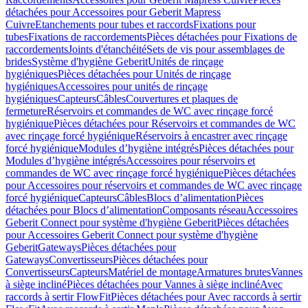
détachées pour Accessoires pour Geberit Mapress
Cuivre
Etanchements pour tubes et raccords
Fixations pour
tubes
Fixations de raccordements
Pièces détachées pour Fixations de
raccordements
Joints d'étanchéité
Sets de vis pour assemblages de
brides
Système d'hygiène Geberit
Unités de rinçage
hygiéniques
Pièces détachées pour Unités de rinçage
hygiéniques
Accessoires pour unités de rinçage
hygiéniques
Capteurs
Câbles
Couvertures et plaques de
fermeture
Réservoirs et commandes de WC avec rinçage forcé
hygiénique
Pièces détachées pour Réservoirs et commandes de WC
avec rinçage forcé hygiénique
Réservoirs à encastrer avec rinçage
forcé hygiénique
Modules d’hygiène intégrés
Pièces détachées pour
Modules d’hygiène intégrés
Accessoires pour réservoirs et
commandes de WC avec rinçage forcé hygiénique
Pièces détachées
pour Accessoires pour réservoirs et commandes de WC avec rinçage
forcé hygiénique
Capteurs
Câbles
Blocs d’alimentation
Pièces
détachées pour Blocs d’alimentation
Composants réseau
Accessoires
Geberit Connect pour système d'hygiène Geberit
Pièces détachées
pour Accessoires Geberit Connect pour système d'hygiène
Geberit
Gateways
Pièces détachées pour
Gateways
Convertisseurs
Pièces détachées pour
Convertisseurs
Capteurs
Matériel de montage
Armatures brutes
Vannes
à siège incliné
Pièces détachées pour Vannes à siège incliné
Avec
raccords à sertir FlowFit
Pièces détachées pour Avec raccords à sertir