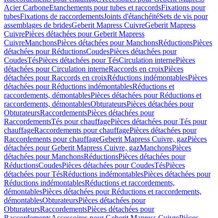
Acier Carbone
Etanchements pour tubes et raccords
Fixations pour
tubes
Fixations de raccordements
Joints d'étanchéité
Sets de vis pour
assemblages de brides
Geberit Mapress Cuivre
Geberit Mapress
Cuivre
Pièces détachées pour Geberit Mapress
Cuivre
Manchons
Pièces détachées pour Manchons
Réductions
Pièces
détachées pour Réductions
Coudes
Pièces détachées pour
Coudes
Tés
Pièces détachées pour Tés
Circulation interne
Pièces
détachées pour Circulation interne
Raccords en croix
Pièces
détachées pour Raccords en croix
Réductions indémontables
Pièces
détachées pour Réductions indémontables
Réductions et
raccordements, démontables
Pièces détachées pour Réductions et
raccordements, démontables
Obturateurs
Pièces détachées pour
Obturateurs
Raccordements
Pièces détachées pour
Raccordements
Tés pour chauffage
Pièces détachées pour Tés pour
chauffage
Raccordements pour chauffage
Pièces détachées pour
Raccordements pour chauffage
Geberit Mapress Cuivre, gaz
Pièces
détachées pour Geberit Mapress Cuivre, gaz
Manchons
Pièces
détachées pour Manchons
Réductions
Pièces détachées pour
Réductions
Coudes
Pièces détachées pour Coudes
Tés
Pièces
détachées pour Tés
Réductions indémontables
Pièces détachées pour
Réductions indémontables
Réductions et raccordements,
démontables
Pièces détachées pour Réductions et raccordements,
démontables
Obturateurs
Pièces détachées pour
Obturateurs
Raccordements
Pièces détachées pour
Raccordements
Accessoires pour Geberit Mapress Cuivre
Pièces