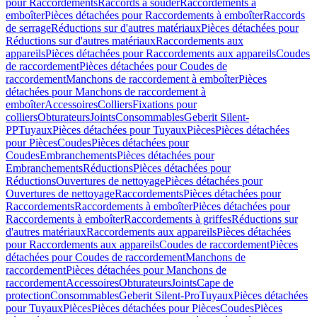
pour Raccordements
Raccords à souder
Raccordements à
emboîter
Pièces détachées pour Raccordements à emboîter
Raccords
de serrage
Réductions sur d'autres matériaux
Pièces détachées pour
Réductions sur d'autres matériaux
Raccordements aux
appareils
Pièces détachées pour Raccordements aux appareils
Coudes
de raccordement
Pièces détachées pour Coudes de
raccordement
Manchons de raccordement à emboîter
Pièces
détachées pour Manchons de raccordement à
emboîter
Accessoires
Colliers
Fixations pour
colliers
Obturateurs
Joints
Consommables
Geberit Silent-
PP
Tuyaux
Pièces détachées pour Tuyaux
Pièces
Pièces détachées
pour Pièces
Coudes
Pièces détachées pour
Coudes
Embranchements
Pièces détachées pour
Embranchements
Réductions
Pièces détachées pour
Réductions
Ouvertures de nettoyage
Pièces détachées pour
Ouvertures de nettoyage
Raccordements
Pièces détachées pour
Raccordements
Raccordements à emboîter
Pièces détachées pour
Raccordements à emboîter
Raccordements à griffes
Réductions sur
d'autres matériaux
Raccordements aux appareils
Pièces détachées
pour Raccordements aux appareils
Coudes de raccordement
Pièces
détachées pour Coudes de raccordement
Manchons de
raccordement
Pièces détachées pour Manchons de
raccordement
Accessoires
Obturateurs
Joints
Cape de
protection
Consommables
Geberit Silent-Pro
Tuyaux
Pièces détachées
pour Tuyaux
Pièces
Pièces détachées pour Pièces
Coudes
Pièces