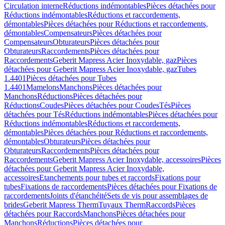
Circulation interne
Réductions indémontables
Pièces détachées pour
Réductions indémontables
Réductions et raccordements,
démontables
Pièces détachées pour Réductions et raccordements,
démontables
Compensateurs
Pièces détachées pour
Compensateurs
Obturateurs
Pièces détachées pour
Obturateurs
Raccordements
Pièces détachées pour
Raccordements
Geberit Mapress Acier Inoxydable, gaz
Pièces
détachées pour Geberit Mapress Acier Inoxydable, gaz
Tubes
1.4401
Pièces détachées pour Tubes
1.4401
Mamelons
Manchons
Pièces détachées pour
Manchons
Réductions
Pièces détachées pour
Réductions
Coudes
Pièces détachées pour Coudes
Tés
Pièces
détachées pour Tés
Réductions indémontables
Pièces détachées pour
Réductions indémontables
Réductions et raccordements,
démontables
Pièces détachées pour Réductions et raccordements,
démontables
Obturateurs
Pièces détachées pour
Obturateurs
Raccordements
Pièces détachées pour
Raccordements
Geberit Mapress Acier Inoxydable, accessoires
Pièces
détachées pour Geberit Mapress Acier Inoxydable,
accessoires
Etanchements pour tubes et raccords
Fixations pour
tubes
Fixations de raccordements
Pièces détachées pour Fixations de
raccordements
Joints d'étanchéité
Sets de vis pour assemblages de
brides
Geberit Mapress Therm
Tuyaux Therm
Raccords
Pièces
détachées pour Raccords
Manchons
Pièces détachées pour
Manchons
Réductions
Pièces détachées pour