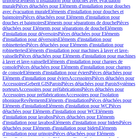
urinoirs
Eléments d'installation pour douches avec évacuation
murale
Pièces détachées pour Eléments d'installation pour douches
avec évacuation murale
Eléments d'installation pour douches et
baignoires
Pièces détachées pour Eléments d'installation pour
douches et baignoires
Eléments pour séparations de douche
Pièces
détachées pour Eléments pour séparations de douche
Eléments
d'installation pour déversoirs
Pièces détachées pour Eléments
d'installation pour déversoirs
Eléments d'installation pour
robinetteries
Pièces détachées pour Eléments d'installation pour
robinetteries
Eléments d'installation pour machines à laver et lave-
vaisselle
Pièces détachées pour Eléments d'installation pour machines
à laver et lave-vaisselle
Eléments d'installation pour charges de
console
Pièces détachées pour Eléments d'installation pour charges
de console
Eléments d'installation pour éviers
Pièces détachées pour
Eléments d'installation pour éviers
Accessoires
Pièces détachées pour
Accessoires
Geberit GIS
Parois
Pièces détachées pour Parois
Systèmes
porteurs
Accessoires pour préfabrications
Pièces détachées pour
Accessoires pour préfabrications
Accessoires pour l'isolation
phonique
Revêtements
Eléments d'installation
Pièces détachées pour
Eléments d'installation
Eléments d'installation pour WC
Pièces
détachées pour Eléments d'installation pour WC
Eléments
d'installation pour lavabos
Pièces détachées pour Eléments
d'installation pour lavabos
Eléments d'installation pour bidets
Pièces
détachées pour Eléments d'installation pour bidets
Eléments
d'installation pour urinoirs
Pièces détachées pour Eléments