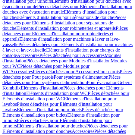
d'installation pour urinoirs
Eléments d'installation pour douches avec
évacuation murale
Pièces détachées pour Eléments d'installation pour
douches avec évacuation murale
Eléments d’installation pour
douches
Eléments d’installation pour séparations de douche
Pièces
détachées pour Eléments d’installation pour séparations de
douche
Eléments d'installation pour robinetteries et appareils
Pièces
détachées pour Eléments d'installation pour robinetteries et
appareils
Eléments d'installation pour machines à laver et lave-
vaisselle
Pièces détachées pour Eléments d'installation pour machines
à laver et lave-vaisselle
Eléments d'installation pour charges de
console
Accessoires
Pièces détachées pour Accessoires
Modules
d'installation
Pièces détachées pour Modules d'installation
Modules
pour WC
Pièces détachées pour Modules pour
WC
Accessoires
Pièces détachées pour Accessoires
Pour parois
Pièces
détachées pour Pour parois
Pour systèmes d'alimentation
Pièces
détachées pour Pour systèmes d'alimentation
Pour évacuation
Geberit
Kombifix
Eléments d'installation
Pièces détachées pour Eléments
d'installation
Eléments d'installation pour WC
Pièces détachées pour
Eléments d'installation pour WC
Eléments d'installation pour
lavabos
Pièces détachées pour Eléments d'installation pour
lavabos
Eléments d'installation pour bidets
Pièces détachées pour
Eléments d'installation pour bidets
Eléments d'installation pour
urinoirs
Pièces détachées pour Eléments d'installation pour
urinoirs
Eléments d'installation pour douches
Pièces détachées pour
Eléments d'installation pour douches
Accessoires
Pièces détachées