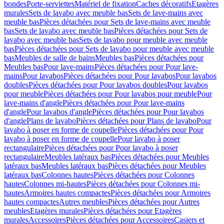
bondes
Porte-serviettes
Matériel de fixation
Caches décoratifs
Etagères
murales
Sets de lavabo avec meuble bas
Sets de lave-mains avec
meuble bas
Pièces détachées pour Sets de lave-mains avec meuble
bas
Sets de lavabo avec meuble bas
Pièces détachées pour Sets de
lavabo avec meuble bas
Sets de lavabo pour meuble avec meuble
bas
Pièces détachées pour Sets de lavabo pour meuble avec meuble
bas
Meubles de salle de bains
Meubles bas
Pièces détachées pour
Meubles bas
Pour lave-mains
Pièces détachées pour Pour lave-
mains
Pour lavabos
Pièces détachées pour Pour lavabos
Pour lavabos
doubles
Pièces détachées pour Pour lavabos doubles
Pour lavabos
pour meuble
Pièces détachées pour Pour lavabos pour meuble
Pour
lave-mains d'angle
Pièces détachées pour Pour lave-mains
d'angle
Pour lavabos d'angle
Pièces détachées pour Pour lavabos
d'angle
Plans de lavabo
Pièces détachées pour Plans de lavabo
Pour
lavabo à poser en forme de coupelle
Pièces détachées pour Pour
lavabo à poser en forme de coupelle
Pour lavabo à poser
rectangulaire
Pièces détachées pour Pour lavabo à poser
rectangulaire
Meubles latéraux bas
Pièces détachées pour Meubles
latéraux bas
Meubles latéraux bas
Pièces détachées pour Meubles
latéraux bas
Colonnes hautes
Pièces détachées pour Colonnes
hautes
Colonnes mi-hautes
Pièces détachées pour Colonnes mi-
hautes
Armoires hautes compactes
Pièces détachées pour Armoires
hautes compactes
Autres meubles
Pièces détachées pour Autres
meubles
Etagères murales
Pièces détachées pour Etagères
murales
Accessoires
Pièces détachées pour Accessoires
Casiers et