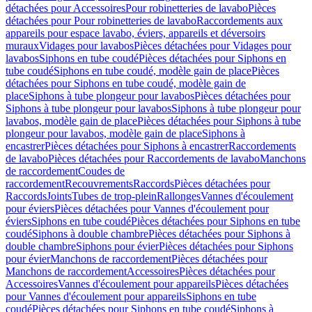
détachées pour Accessoires
Pour robinetteries de lavabo
Pièces
détachées pour Pour robinetteries de lavabo
Raccordements aux
appareils pour espace lavabo, éviers, appareils et déversoirs
muraux
Vidages pour lavabos
Pièces détachées pour Vidages pour
lavabos
Siphons en tube coudé
Pièces détachées pour Siphons en
tube coudé
Siphons en tube coudé, modèle gain de place
Pièces
détachées pour Siphons en tube coudé, modèle gain de
place
Siphons à tube plongeur pour lavabos
Pièces détachées pour
Siphons à tube plongeur pour lavabos
Siphons à tube plongeur pour
lavabos, modèle gain de place
Pièces détachées pour Siphons à tube
plongeur pour lavabos, modèle gain de place
Siphons à
encastrer
Pièces détachées pour Siphons à encastrer
Raccordements
de lavabo
Pièces détachées pour Raccordements de lavabo
Manchons
de raccordement
Coudes de
raccordement
Recouvrements
Raccords
Pièces détachées pour
Raccords
Joints
Tubes de trop-plein
Rallonges
Vannes d'écoulement
pour éviers
Pièces détachées pour Vannes d'écoulement pour
éviers
Siphons en tube coudé
Pièces détachées pour Siphons en tube
coudé
Siphons à double chambre
Pièces détachées pour Siphons à
double chambre
Siphons pour évier
Pièces détachées pour Siphons
pour évier
Manchons de raccordement
Pièces détachées pour
Manchons de raccordement
Accessoires
Pièces détachées pour
Accessoires
Vannes d'écoulement pour appareils
Pièces détachées
pour Vannes d'écoulement pour appareils
Siphons en tube
coudé
Pièces détachées pour Siphons en tube coudé
Siphons à