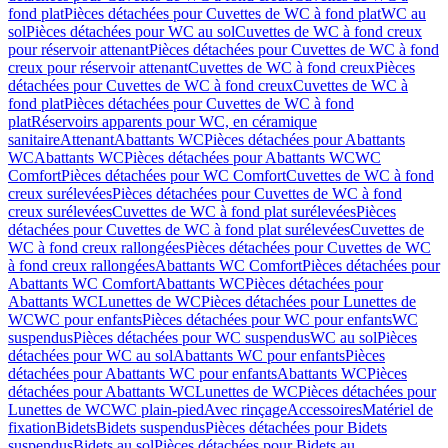
fond plat
Pièces détachées pour Cuvettes de WC à fond plat
WC au
sol
Pièces détachées pour WC au sol
Cuvettes de WC à fond creux
pour réservoir attenant
Pièces détachées pour Cuvettes de WC à fond
creux pour réservoir attenant
Cuvettes de WC à fond creux
Pièces
détachées pour Cuvettes de WC à fond creux
Cuvettes de WC à
fond plat
Pièces détachées pour Cuvettes de WC à fond
plat
Réservoirs apparents pour WC, en céramique
sanitaire
Attenant
Abattants WC
Pièces détachées pour Abattants
WC
Abattants WC
Pièces détachées pour Abattants WC
WC
Comfort
Pièces détachées pour WC Comfort
Cuvettes de WC à fond
creux surélevées
Pièces détachées pour Cuvettes de WC à fond
creux surélevées
Cuvettes de WC à fond plat surélevées
Pièces
détachées pour Cuvettes de WC à fond plat surélevées
Cuvettes de
WC à fond creux rallongées
Pièces détachées pour Cuvettes de WC
à fond creux rallongées
Abattants WC Comfort
Pièces détachées pour
Abattants WC Comfort
Abattants WC
Pièces détachées pour
Abattants WC
Lunettes de WC
Pièces détachées pour Lunettes de
WC
WC pour enfants
Pièces détachées pour WC pour enfants
WC
suspendus
Pièces détachées pour WC suspendus
WC au sol
Pièces
détachées pour WC au sol
Abattants WC pour enfants
Pièces
détachées pour Abattants WC pour enfants
Abattants WC
Pièces
détachées pour Abattants WC
Lunettes de WC
Pièces détachées pour
Lunettes de WC
WC plain-pied
Avec rinçage
Accessoires
Matériel de
fixation
Bidets
Bidets suspendus
Pièces détachées pour Bidets
suspendus
Bidets au sol
Pièces détachées pour Bidets au