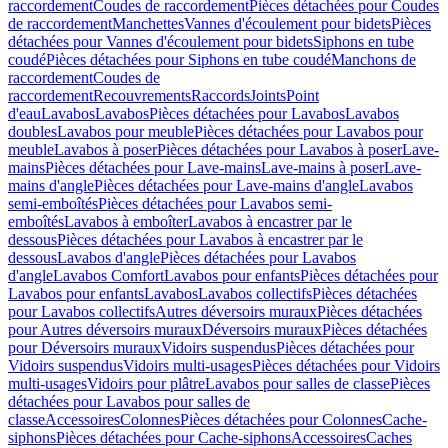
raccordement
Coudes de raccordement
Pièces détachées pour Coudes
de raccordement
Manchettes
Vannes d'écoulement pour bidets
Pièces
détachées pour Vannes d'écoulement pour bidets
Siphons en tube
coudé
Pièces détachées pour Siphons en tube coudé
Manchons de
raccordement
Coudes de
raccordement
Recouvrements
Raccords
Joints
Point
d'eau
Lavabos
Lavabos
Pièces détachées pour Lavabos
Lavabos
doubles
Lavabos pour meuble
Pièces détachées pour Lavabos pour
meuble
Lavabos à poser
Pièces détachées pour Lavabos à poser
Lave-
mains
Pièces détachées pour Lave-mains
Lave-mains à poser
Lave-
mains d'angle
Pièces détachées pour Lave-mains d'angle
Lavabos
semi-emboîtés
Pièces détachées pour Lavabos semi-
emboîtés
Lavabos à emboîter
Lavabos à encastrer par le
dessous
Pièces détachées pour Lavabos à encastrer par le
dessous
Lavabos d'angle
Pièces détachées pour Lavabos
d'angle
Lavabos Comfort
Lavabos pour enfants
Pièces détachées pour
Lavabos pour enfants
Lavabos
Lavabos collectifs
Pièces détachées
pour Lavabos collectifs
Autres déversoirs muraux
Pièces détachées
pour Autres déversoirs muraux
Déversoirs muraux
Pièces détachées
pour Déversoirs muraux
Vidoirs suspendus
Pièces détachées pour
Vidoirs suspendus
Vidoirs multi-usages
Pièces détachées pour Vidoirs
multi-usages
Vidoirs pour plâtre
Lavabos pour salles de classe
Pièces
détachées pour Lavabos pour salles de
classe
Accessoires
Colonnes
Pièces détachées pour Colonnes
Cache-
siphons
Pièces détachées pour Cache-siphons
Accessoires
Caches