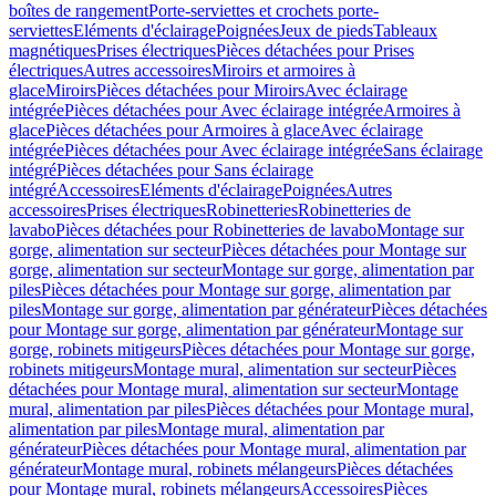
boîtes de rangement
Porte-serviettes et crochets porte-
serviettes
Eléments d'éclairage
Poignées
Jeux de pieds
Tableaux
magnétiques
Prises électriques
Pièces détachées pour Prises
électriques
Autres accessoires
Miroirs et armoires à
glace
Miroirs
Pièces détachées pour Miroirs
Avec éclairage
intégrée
Pièces détachées pour Avec éclairage intégrée
Armoires à
glace
Pièces détachées pour Armoires à glace
Avec éclairage
intégrée
Pièces détachées pour Avec éclairage intégrée
Sans éclairage
intégré
Pièces détachées pour Sans éclairage
intégré
Accessoires
Eléments d'éclairage
Poignées
Autres
accessoires
Prises électriques
Robinetteries
Robinetteries de
lavabo
Pièces détachées pour Robinetteries de lavabo
Montage sur
gorge, alimentation sur secteur
Pièces détachées pour Montage sur
gorge, alimentation sur secteur
Montage sur gorge, alimentation par
piles
Pièces détachées pour Montage sur gorge, alimentation par
piles
Montage sur gorge, alimentation par générateur
Pièces détachées
pour Montage sur gorge, alimentation par générateur
Montage sur
gorge, robinets mitigeurs
Pièces détachées pour Montage sur gorge,
robinets mitigeurs
Montage mural, alimentation sur secteur
Pièces
détachées pour Montage mural, alimentation sur secteur
Montage
mural, alimentation par piles
Pièces détachées pour Montage mural,
alimentation par piles
Montage mural, alimentation par
générateur
Pièces détachées pour Montage mural, alimentation par
générateur
Montage mural, robinets mélangeurs
Pièces détachées
pour Montage mural, robinets mélangeurs
Accessoires
Pièces