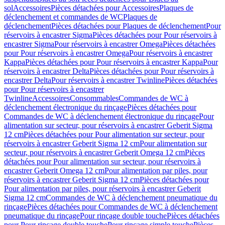
sol
Accessoires
Pièces détachées pour Accessoires
Plaques de
déclenchement et commandes de WC
Plaques de
déclenchement
Pièces détachées pour Plaques de déclenchement
Pour
réservoirs à encastrer Sigma
Pièces détachées pour Pour réservoirs à
encastrer Sigma
Pour réservoirs à encastrer Omega
Pièces détachées
pour Pour réservoirs à encastrer Omega
Pour réservoirs à encastrer
Kappa
Pièces détachées pour Pour réservoirs à encastrer Kappa
Pour
réservoirs à encastrer Delta
Pièces détachées pour Pour réservoirs à
encastrer Delta
Pour réservoirs à encastrer Twinline
Pièces détachées
pour Pour réservoirs à encastrer
Twinline
Accessoires
Consommables
Commandes de WC à
déclenchement électronique du rinçage
Pièces détachées pour
Commandes de WC à déclenchement électronique du rinçage
Pour
alimentation sur secteur, pour réservoirs à encastrer Geberit Sigma
12 cm
Pièces détachées pour Pour alimentation sur secteur, pour
réservoirs à encastrer Geberit Sigma 12 cm
Pour alimentation sur
secteur, pour réservoirs à encastrer Geberit Omega 12 cm
Pièces
détachées pour Pour alimentation sur secteur, pour réservoirs à
encastrer Geberit Omega 12 cm
Pour alimentation par piles, pour
réservoirs à encastrer Geberit Sigma 12 cm
Pièces détachées pour
Pour alimentation par piles, pour réservoirs à encastrer Geberit
Sigma 12 cm
Commandes de WC à déclenchement pneumatique du
rinçage
Pièces détachées pour Commandes de WC à déclenchement
pneumatique du rinçage
Pour rinçage double touche
Pièces détachées
pour Pour rinçage double touche
Pour rinçage simple touche
Pièces