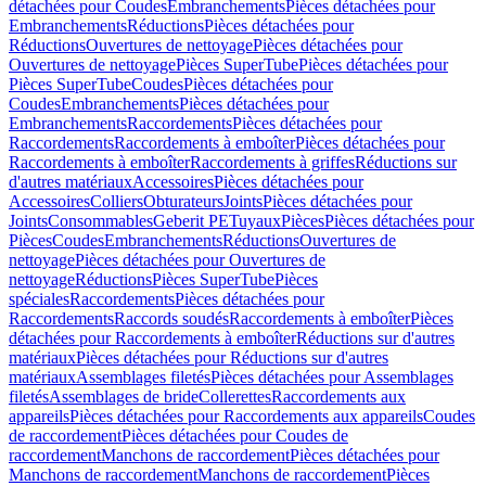
détachées pour Coudes
Embranchements
Pièces détachées pour
Embranchements
Réductions
Pièces détachées pour
Réductions
Ouvertures de nettoyage
Pièces détachées pour
Ouvertures de nettoyage
Pièces SuperTube
Pièces détachées pour
Pièces SuperTube
Coudes
Pièces détachées pour
Coudes
Embranchements
Pièces détachées pour
Embranchements
Raccordements
Pièces détachées pour
Raccordements
Raccordements à emboîter
Pièces détachées pour
Raccordements à emboîter
Raccordements à griffes
Réductions sur
d'autres matériaux
Accessoires
Pièces détachées pour
Accessoires
Colliers
Obturateurs
Joints
Pièces détachées pour
Joints
Consommables
Geberit PE
Tuyaux
Pièces
Pièces détachées pour
Pièces
Coudes
Embranchements
Réductions
Ouvertures de
nettoyage
Pièces détachées pour Ouvertures de
nettoyage
Réductions
Pièces SuperTube
Pièces
spéciales
Raccordements
Pièces détachées pour
Raccordements
Raccords soudés
Raccordements à emboîter
Pièces
détachées pour Raccordements à emboîter
Réductions sur d'autres
matériaux
Pièces détachées pour Réductions sur d'autres
matériaux
Assemblages filetés
Pièces détachées pour Assemblages
filetés
Assemblages de bride
Collerettes
Raccordements aux
appareils
Pièces détachées pour Raccordements aux appareils
Coudes
de raccordement
Pièces détachées pour Coudes de
raccordement
Manchons de raccordement
Pièces détachées pour
Manchons de raccordement
Manchons de raccordement
Pièces