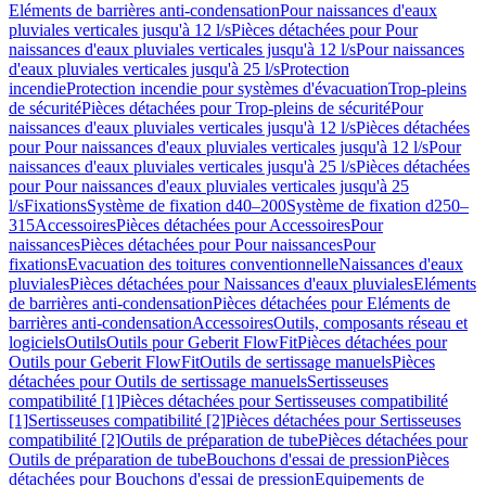
Eléments de barrières anti-condensation
Pour naissances d'eaux
pluviales verticales jusqu'à 12 l/s
Pièces détachées pour Pour
naissances d'eaux pluviales verticales jusqu'à 12 l/s
Pour naissances
d'eaux pluviales verticales jusqu'à 25 l/s
Protection
incendie
Protection incendie pour systèmes d'évacuation
Trop-pleins
de sécurité
Pièces détachées pour Trop-pleins de sécurité
Pour
naissances d'eaux pluviales verticales jusqu'à 12 l/s
Pièces détachées
pour Pour naissances d'eaux pluviales verticales jusqu'à 12 l/s
Pour
naissances d'eaux pluviales verticales jusqu'à 25 l/s
Pièces détachées
pour Pour naissances d'eaux pluviales verticales jusqu'à 25
l/s
Fixations
Système de fixation d40–200
Système de fixation d250–
315
Accessoires
Pièces détachées pour Accessoires
Pour
naissances
Pièces détachées pour Pour naissances
Pour
fixations
Evacuation des toitures conventionnelle
Naissances d'eaux
pluviales
Pièces détachées pour Naissances d'eaux pluviales
Eléments
de barrières anti-condensation
Pièces détachées pour Eléments de
barrières anti-condensation
Accessoires
Outils, composants réseau et
logiciels
Outils
Outils pour Geberit FlowFit
Pièces détachées pour
Outils pour Geberit FlowFit
Outils de sertissage manuels
Pièces
détachées pour Outils de sertissage manuels
Sertisseuses
compatibilité [1]
Pièces détachées pour Sertisseuses compatibilité
[1]
Sertisseuses compatibilité [2]
Pièces détachées pour Sertisseuses
compatibilité [2]
Outils de préparation de tube
Pièces détachées pour
Outils de préparation de tube
Bouchons d'essai de pression
Pièces
détachées pour Bouchons d'essai de pression
Equipements de