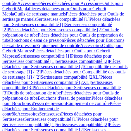
contrôle
Accessoires
Pièces détachées pour Accessoires
Outils pour
Geberit Mepla
Pièces détachées pour Outils pour Geberit
Mepla
Outils de sertissage manuels
Pièces détachées pour Outils de
sertissage manuels
Sertisseuses compatibilité [1]
Pièces détachées
pour Sertisseuses compatibilité [1]
Sertisseuses compatibilité
[2]
Pièces détachées pour Sertisseuses compatibilité [2]
Outils de
préparation de tube
Pièces détachées pour Outils de préparation de
tube
Bouchons d'essai de pression
Pièces détachées pour Bouchons
d'essai de pression
Equipement de contrôle
Accessoires
Outils pour
Geberit Mapress
Pièces détachées pour Outils pour Geberit
Mapress
Sertisseuses compatibilité [1]
Pièces détachées pour
Sertisseuses compatibilité [1]
Sertisseuses compatibilité [2]
Pièces
détachées pour Sertisseuses compatibilité [2]
Compatibilité des outils
de sertissage [1] / [2]
Pièces détachées pour Compatibilité des outils
de sertissage [1] / [2]
Sertisseuses compatibilité [2XL]
Pièces
détachées pour Sertisseuses compatibilité [2XL]
Sertisseuses
compatibilité [3]
Pièces détachées pour Sertisseuses compatibilité
[3]
Outils de préparation de tube
Pièces détachées pour Outils de
préparation de tube
Bouchons d'essai de pression
Pièces détachées
pour Bouchons d'essai de pression
Equipement de contrôle
Pièces
détachées pour Equipement de
contrôle
Accessoires
Sertisseuses
Pièces détachées pour
Sertisseuses
Sertisseuses compatibilité [1]
Pièces détachées pour
Sertisseuses compatibilité [1]
Sertisseuses compatibilité [2]
Pièces
détachées pour Sertisseuses compatibilité [2]
Sertisseuses