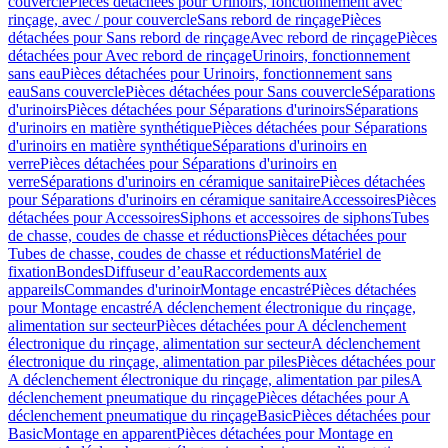
couvercle
Pièces détachées pour Urinoirs, fonctionnement avec
rinçage, avec / pour couvercle
Sans rebord de rinçage
Pièces
détachées pour Sans rebord de rinçage
Avec rebord de rinçage
Pièces
détachées pour Avec rebord de rinçage
Urinoirs, fonctionnement
sans eau
Pièces détachées pour Urinoirs, fonctionnement sans
eau
Sans couvercle
Pièces détachées pour Sans couvercle
Séparations
d'urinoirs
Pièces détachées pour Séparations d'urinoirs
Séparations
d'urinoirs en matière synthétique
Pièces détachées pour Séparations
d'urinoirs en matière synthétique
Séparations d'urinoirs en
verre
Pièces détachées pour Séparations d'urinoirs en
verre
Séparations d'urinoirs en céramique sanitaire
Pièces détachées
pour Séparations d'urinoirs en céramique sanitaire
Accessoires
Pièces
détachées pour Accessoires
Siphons et accessoires de siphons
Tubes
de chasse, coudes de chasse et réductions
Pièces détachées pour
Tubes de chasse, coudes de chasse et réductions
Matériel de
fixation
Bondes
Diffuseur d’eau
Raccordements aux
appareils
Commandes d'urinoir
Montage encastré
Pièces détachées
pour Montage encastré
A déclenchement électronique du rinçage,
alimentation sur secteur
Pièces détachées pour A déclenchement
électronique du rinçage, alimentation sur secteur
A déclenchement
électronique du rinçage, alimentation par piles
Pièces détachées pour
A déclenchement électronique du rinçage, alimentation par piles
A
déclenchement pneumatique du rinçage
Pièces détachées pour A
déclenchement pneumatique du rinçage
Basic
Pièces détachées pour
Basic
Montage en apparent
Pièces détachées pour Montage en