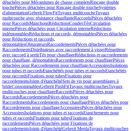
détachées pour Mécanismes de chasse complets
Rinçage double
touche
Pièces détachées pour Rinçage double touche
Systèmes
d'alimentation
Geberit FlowFit
Tuyaux multicouche
Tuyaux
multicouche avec résistance chauffante
Raccords
Pièces détachées
pour Raccords
Manchons
Réductions
Coudes
Tés
Circulation
interne
Pièces détachées pour Circulation interne
Réductions
indémontables
Réductions et raccords, démontables
Pièces détachées
pour Réductions et raccords,
démontables
Obturateurs
Raccordements
Pièces détachées pour
Raccordements
Distributeurs avec raccordement à visser
Répartiteur
avec raccord à sertir
Tés pour chauffage
Réductions et raccordements
pour chauffage, démontables
Raccordements pour chauffage
Pièces
détachées pour Raccordements pour chauffage
Accessoires
Isolations
pour tubes et raccords
Etanchéités pour tubes et raccords
Etanchéités
pour raccords
Fixations pour tubes
Fixations pour
raccordements
Joints d'étanchéité
Sets de vis pour assemblages à
bride
Consommables
Geberit PushFit
Tuyaux multicouches
Tuyaux
multicouches pour chauffage
Raccords
Pièces détachées pour
Raccords
Raccordements
Pièces détachées pour
Raccordements
Raccordements pour chauffage
Pièces détachées pour
Raccordements pour chauffage
Accessoires
Pièces détachées pour
Accessoires
Isolations pour tubes et raccords
Etanchements pour
tubes et raccords
Fixations pour tubes
Fixations de
raccordements
Pièces détachées pour Fixations de
raccordements
Joints d'étanchéité
Geberit Mepla
Tuyaux multicouches