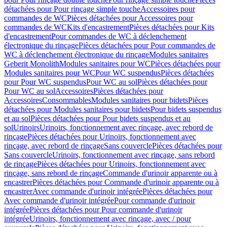
détachées pour Pour rinçage simple touche
Accessoires pour
commandes de WC
Pièces détachées pour Accessoires pour
commandes de WC
Kits d'encastrement
Pièces détachées pour Kits
d'encastrement
Pour commandes de WC à déclenchement
électronique du rinçage
Pièces détachées pour Pour commandes de
WC à déclenchement électronique du rinçage
Modules sanitaires
Geberit Monolith
Modules sanitaires pour WC
Pièces détachées pour
Modules sanitaires pour WC
Pour WC suspendus
Pièces détachées
pour Pour WC suspendus
Pour WC au sol
Pièces détachées pour
Pour WC au sol
Accessoires
Pièces détachées pour
Accessoires
Consommables
Modules sanitaires pour bidets
Pièces
détachées pour Modules sanitaires pour bidets
Pour bidets suspendus
et au sol
Pièces détachées pour Pour bidets suspendus et au
sol
Urinoirs
Urinoirs, fonctionnement avec rinçage, avec rebord de
rinçage
Pièces détachées pour Urinoirs, fonctionnement avec
rinçage, avec rebord de rinçage
Sans couvercle
Pièces détachées pour
Sans couvercle
Urinoirs, fonctionnement avec rinçage, sans rebord
de rinçage
Pièces détachées pour Urinoirs, fonctionnement avec
rinçage, sans rebord de rinçage
Commande d'urinoir apparente ou à
encastrer
Pièces détachées pour Commande d'urinoir apparente ou à
encastrer
Avec commande d'urinoir intégrée
Pièces détachées pour
Avec commande d'urinoir intégrée
Pour commande d'urinoir
intégrée
Pièces détachées pour Pour commande d'urinoir
intégrée
Urinoirs, fonctionnement avec rinçage, avec / pour