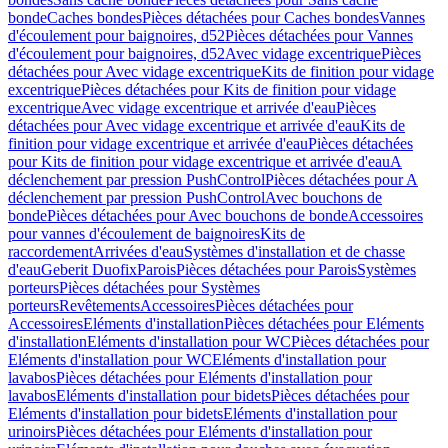
bonde
Caches bondes
Pièces détachées pour Caches bondes
Vannes
d'écoulement pour baignoires, d52
Pièces détachées pour Vannes
d'écoulement pour baignoires, d52
Avec vidage excentrique
Pièces
détachées pour Avec vidage excentrique
Kits de finition pour vidage
excentrique
Pièces détachées pour Kits de finition pour vidage
excentrique
Avec vidage excentrique et arrivée d'eau
Pièces
détachées pour Avec vidage excentrique et arrivée d'eau
Kits de
finition pour vidage excentrique et arrivée d'eau
Pièces détachées
pour Kits de finition pour vidage excentrique et arrivée d'eau
A
déclenchement par pression PushControl
Pièces détachées pour A
déclenchement par pression PushControl
Avec bouchons de
bonde
Pièces détachées pour Avec bouchons de bonde
Accessoires
pour vannes d'écoulement de baignoires
Kits de
raccordement
Arrivées d'eau
Systèmes d'installation et de chasse
d'eau
Geberit Duofix
Parois
Pièces détachées pour Parois
Systèmes
porteurs
Pièces détachées pour Systèmes
porteurs
Revêtements
Accessoires
Pièces détachées pour
Accessoires
Eléments d'installation
Pièces détachées pour Eléments
d'installation
Eléments d'installation pour WC
Pièces détachées pour
Eléments d'installation pour WC
Eléments d'installation pour
lavabos
Pièces détachées pour Eléments d'installation pour
lavabos
Eléments d'installation pour bidets
Pièces détachées pour
Eléments d'installation pour bidets
Eléments d'installation pour
urinoirs
Pièces détachées pour Eléments d'installation pour