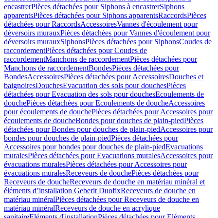
encastrer
Pièces détachées pour Siphons à encastrer
Siphons
apparents
Pièces détachées pour Siphons apparents
Raccords
Pièces
détachées pour Raccords
Accessoires
Vannes d'écoulement pour
déversoirs muraux
Pièces détachées pour Vannes d'écoulement pour
déversoirs muraux
Siphons
Pièces détachées pour Siphons
Coudes de
raccordement
Pièces détachées pour Coudes de
raccordement
Manchons de raccordement
Pièces détachées pour
Manchons de raccordement
Bondes
Pièces détachées pour
Bondes
Accessoires
Pièces détachées pour Accessoires
Douches et
baignoires
Douches
Evacuation des sols pour douches
Pièces
détachées pour Evacuation des sols pour douches
Ecoulements de
douche
Pièces détachées pour Ecoulements de douche
Accessoires
pour écoulements de douche
Pièces détachées pour Accessoires pour
écoulements de douche
Bondes pour douches de plain-pied
Pièces
détachées pour Bondes pour douches de plain-pied
Accessoires pour
bondes pour douches de plain-pied
Pièces détachées pour
Accessoires pour bondes pour douches de plain-pied
Evacuations
murales
Pièces détachées pour Evacuations murales
Accessoires pour
évacuations murales
Pièces détachées pour Accessoires pour
évacuations murales
Receveurs de douche
Pièces détachées pour
Receveurs de douche
Receveurs de douche en matériau minéral et
éléments d’installation Geberit Duofix
Receveurs de douche en
matériau minéral
Pièces détachées pour Receveurs de douche en
matériau minéral
Receveurs de douche en acrylique
sanitaire
Eléments d'installation
Pièces détachées pour Eléments