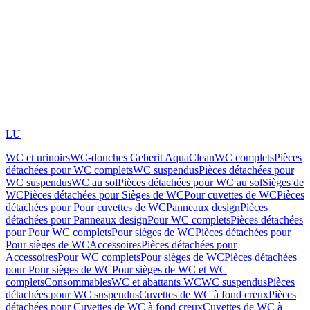
LU
WC et urinoirs
WC-douches Geberit AquaClean
WC complets
Pièces
détachées pour WC complets
WC suspendus
Pièces détachées pour
WC suspendus
WC au sol
Pièces détachées pour WC au sol
Sièges de
WC
Pièces détachées pour Sièges de WC
Pour cuvettes de WC
Pièces
détachées pour Pour cuvettes de WC
Panneaux design
Pièces
détachées pour Panneaux design
Pour WC complets
Pièces détachées
pour Pour WC complets
Pour sièges de WC
Pièces détachées pour
Pour sièges de WC
Accessoires
Pièces détachées pour
Accessoires
Pour WC complets
Pour sièges de WC
Pièces détachées
pour Pour sièges de WC
Pour sièges de WC et WC
complets
Consommables
WC et abattants WC
WC suspendus
Pièces
détachées pour WC suspendus
Cuvettes de WC à fond creux
Pièces
détachées pour Cuvettes de WC à fond creux
Cuvettes de WC à