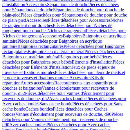
d'installation
Accessoires
Séparations de douche
Pièces détachées
pour Séparations de douche
Séparations de douche pour douche de
plain-pied
Pièces détachées pour Séparations de douche pour douche
de plain-pied
Accessoires
Pièces détachées pour Accessoires
Niches
de rangement pour douches
Pièces détachées pour Niches de
rangement pour douches
Niches de rangement
Pièces détachées pour
Niches de rangement
Accessoires
Baignoires
Baignoires en acrylique
sanitaire
Pièces détachées pour Baignoires en acrylique
sanitaire
Baignoires rectangulaires
Pièces détachées pour Baignoires
rectangulaires
Baignoires en matériau minéral
Pièces détachées pour
Baignoires en matériau minéral
Baignoires pour bébés
Pièces
détachées pour Baignoires pour bébés
Eléments d'installation
Pièces
détachées pour Eléments d'installation
Jeux de pieds et jeux de
traverses et fixations murales
Pièces détachées pour Jeux de pieds et
jeux de traverses et fixations murales
Accessoires
Kits de
réparation
Autres accessoires
Raccordements aux appareils pour
douches et baignoires
Vannes d'écoulement pour receveurs de
douche, d52
Pièces détachées pour Vannes d'écoulement pour
receveurs de douche, d52
Avec caches bondes
Pièces détachées pour
Avec caches bondes
Sans cache bonde
Pièces détachées pour Sans
cache bonde
Caches bondes
Pièces détachées pour Caches
bondes
Vannes d'écoulement pour receveurs de douche, d90
Pièces
détachées pour Vannes d'écoulement pour receveurs de douche,
d90
Avec caches bondes
Pièces détachées pour Avec caches
bondes
Sans cache bonde
Pièces détachées pour Sans cache