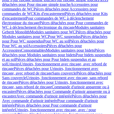
détachées pour Pour rinçage simple touche
Accessoires pour
commandes de WC
Pièces détachées pour Accessoires pour
commandes de WC
Kits d'encastrement
Pièces détachées pour Kits
d'encastrement
Pour commandes de WC à déclenchement
électronique du rinçage
Pièces détachées pour Pour commandes de
WC à déclenchement électronique du rinçage
Modules sanitaires
Geberit Monolith
Modules sanitaires pour WC
Pièces détachées pour
Modules sanitaires pour WC
Pour WC suspendus
Pièces détachées
pour Pour WC suspendus
Pour WC au sol
Pièces détachées pour
Pour WC au sol
Accessoires
Pièces détachées pour
Accessoires
Consommables
Modules sanitaires pour bidets
Pièces
détachées pour Modules sanitaires pour bidets
Pour bidets suspendus
et au sol
Pièces détachées pour Pour bidets suspendus et au
sol
Urinoirs
Urinoirs, fonctionnement avec rinçage, avec rebord de
rinçage
Pièces détachées pour Urinoirs, fonctionnement avec
rinçage, avec rebord de rinçage
Sans couvercle
Pièces détachées pour
Sans couvercle
Urinoirs, fonctionnement avec rinçage, sans rebord
de rinçage
Pièces détachées pour Urinoirs, fonctionnement avec
rinçage, sans rebord de rinçage
Commande d'urinoir apparente ou à
encastrer
Pièces détachées pour Commande d'urinoir apparente ou à
encastrer
Avec commande d'urinoir intégrée
Pièces détachées pour
Avec commande d'urinoir intégrée
Pour commande d'urinoir
intégrée
Pièces détachées pour Pour commande d'urinoir
intégrée
Urinoirs, fonctionnement avec rinçage, avec / pour