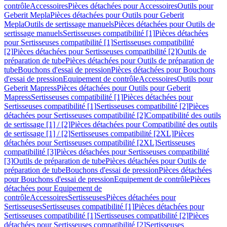
contrôle
Accessoires
Pièces détachées pour Accessoires
Outils pour
Geberit Mepla
Pièces détachées pour Outils pour Geberit
Mepla
Outils de sertissage manuels
Pièces détachées pour Outils de
sertissage manuels
Sertisseuses compatibilité [1]
Pièces détachées
pour Sertisseuses compatibilité [1]
Sertisseuses compatibilité
[2]
Pièces détachées pour Sertisseuses compatibilité [2]
Outils de
préparation de tube
Pièces détachées pour Outils de préparation de
tube
Bouchons d'essai de pression
Pièces détachées pour Bouchons
d'essai de pression
Equipement de contrôle
Accessoires
Outils pour
Geberit Mapress
Pièces détachées pour Outils pour Geberit
Mapress
Sertisseuses compatibilité [1]
Pièces détachées pour
Sertisseuses compatibilité [1]
Sertisseuses compatibilité [2]
Pièces
détachées pour Sertisseuses compatibilité [2]
Compatibilité des outils
de sertissage [1] / [2]
Pièces détachées pour Compatibilité des outils
de sertissage [1] / [2]
Sertisseuses compatibilité [2XL]
Pièces
détachées pour Sertisseuses compatibilité [2XL]
Sertisseuses
compatibilité [3]
Pièces détachées pour Sertisseuses compatibilité
[3]
Outils de préparation de tube
Pièces détachées pour Outils de
préparation de tube
Bouchons d'essai de pression
Pièces détachées
pour Bouchons d'essai de pression
Equipement de contrôle
Pièces
détachées pour Equipement de
contrôle
Accessoires
Sertisseuses
Pièces détachées pour
Sertisseuses
Sertisseuses compatibilité [1]
Pièces détachées pour
Sertisseuses compatibilité [1]
Sertisseuses compatibilité [2]
Pièces
détachées pour Sertisseuses compatibilité [2]
Sertisseuses