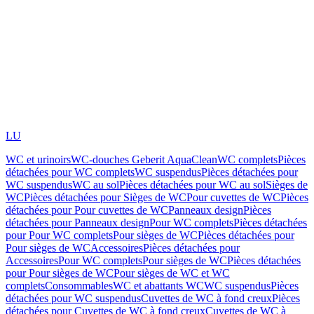
LU
WC et urinoirs
WC-douches Geberit AquaClean
WC complets
Pièces
détachées pour WC complets
WC suspendus
Pièces détachées pour
WC suspendus
WC au sol
Pièces détachées pour WC au sol
Sièges de
WC
Pièces détachées pour Sièges de WC
Pour cuvettes de WC
Pièces
détachées pour Pour cuvettes de WC
Panneaux design
Pièces
détachées pour Panneaux design
Pour WC complets
Pièces détachées
pour Pour WC complets
Pour sièges de WC
Pièces détachées pour
Pour sièges de WC
Accessoires
Pièces détachées pour
Accessoires
Pour WC complets
Pour sièges de WC
Pièces détachées
pour Pour sièges de WC
Pour sièges de WC et WC
complets
Consommables
WC et abattants WC
WC suspendus
Pièces
détachées pour WC suspendus
Cuvettes de WC à fond creux
Pièces
détachées pour Cuvettes de WC à fond creux
Cuvettes de WC à