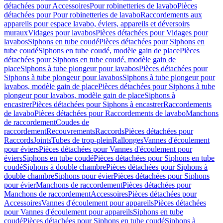
détachées pour Accessoires
Pour robinetteries de lavabo
Pièces
détachées pour Pour robinetteries de lavabo
Raccordements aux
appareils pour espace lavabo, éviers, appareils et déversoirs
muraux
Vidages pour lavabos
Pièces détachées pour Vidages pour
lavabos
Siphons en tube coudé
Pièces détachées pour Siphons en
tube coudé
Siphons en tube coudé, modèle gain de place
Pièces
détachées pour Siphons en tube coudé, modèle gain de
place
Siphons à tube plongeur pour lavabos
Pièces détachées pour
Siphons à tube plongeur pour lavabos
Siphons à tube plongeur pour
lavabos, modèle gain de place
Pièces détachées pour Siphons à tube
plongeur pour lavabos, modèle gain de place
Siphons à
encastrer
Pièces détachées pour Siphons à encastrer
Raccordements
de lavabo
Pièces détachées pour Raccordements de lavabo
Manchons
de raccordement
Coudes de
raccordement
Recouvrements
Raccords
Pièces détachées pour
Raccords
Joints
Tubes de trop-plein
Rallonges
Vannes d'écoulement
pour éviers
Pièces détachées pour Vannes d'écoulement pour
éviers
Siphons en tube coudé
Pièces détachées pour Siphons en tube
coudé
Siphons à double chambre
Pièces détachées pour Siphons à
double chambre
Siphons pour évier
Pièces détachées pour Siphons
pour évier
Manchons de raccordement
Pièces détachées pour
Manchons de raccordement
Accessoires
Pièces détachées pour
Accessoires
Vannes d'écoulement pour appareils
Pièces détachées
pour Vannes d'écoulement pour appareils
Siphons en tube
coudé
Pièces détachées pour Siphons en tube coudé
Siphons à