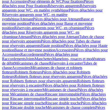
pour Accessoires
Pour eléments de WC
Pour fixations
Pièces
détachées pour Pour fixations
Réservoirs apparents
Réservoirs
apparents pour WC, en matière synthétique
Pièces détachées pour
Réservoirs apparents pour WC, en matière
synthétique
Attenant
Pièces détachées pour Attenant
Basse et
moyenne position
Pièces détachées pour Basse et moyenne
position
Réservoirs apparents pour WC, en céramique
Pièces
détachées pour Réservoirs apparents pour WC, en
céramique
Attenant
Pièces détachées pour Attenant
Tubes de chasse
pour réservoirs apparents
Pièces détachées pour Tubes de chasse
pour réservoirs apparents
Haute position
Pièces détachées pour Haute
position
Basse et moyenne position
Accessoires
Pièces détachées pour
Accessoires
Raccordements
Pièces détachées pour
Raccordements
Joints
Manchettes
Mamelons, rosaces et modérateurs
de débit
Mécanismes de chasse
Réservoirs à encastrer
Tubes de
chasse
Accessoires
Mécanismes de chasse et robinets
flotteurs
Robinets flotteurs
Pièces détachées pour Robinets
flotteurs
Robinets flotteurs pour réservoirs apparents
Pièces détachées
pour Robinets flotteurs pour réservoirs apparents
Robinets flotteurs
pour réservoirs à encastrer
Pièces détachées pour Robinets flotteurs
pour réservoirs à encastrer
Mécanismes de chasse
Pièces détachées
pour Mécanismes de chasse
Rinçage interrompable
Pièces détachées
pour Rinçage interrompable
Rinçage simple touche
Pièces détachées
pour Rinçage simple touche
Rinçage double touche
Pièces détachées
pour Rinçage double touche
Mécanismes de chasse complets
Pièces