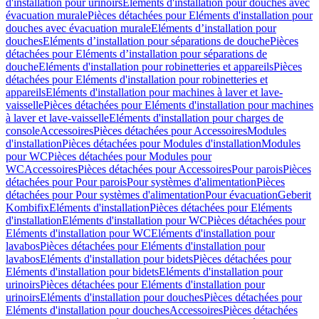
d'installation pour urinoirs
Eléments d'installation pour douches avec
évacuation murale
Pièces détachées pour Eléments d'installation pour
douches avec évacuation murale
Eléments d’installation pour
douches
Eléments d’installation pour séparations de douche
Pièces
détachées pour Eléments d’installation pour séparations de
douche
Eléments d'installation pour robinetteries et appareils
Pièces
détachées pour Eléments d'installation pour robinetteries et
appareils
Eléments d'installation pour machines à laver et lave-
vaisselle
Pièces détachées pour Eléments d'installation pour machines
à laver et lave-vaisselle
Eléments d'installation pour charges de
console
Accessoires
Pièces détachées pour Accessoires
Modules
d'installation
Pièces détachées pour Modules d'installation
Modules
pour WC
Pièces détachées pour Modules pour
WC
Accessoires
Pièces détachées pour Accessoires
Pour parois
Pièces
détachées pour Pour parois
Pour systèmes d'alimentation
Pièces
détachées pour Pour systèmes d'alimentation
Pour évacuation
Geberit
Kombifix
Eléments d'installation
Pièces détachées pour Eléments
d'installation
Eléments d'installation pour WC
Pièces détachées pour
Eléments d'installation pour WC
Eléments d'installation pour
lavabos
Pièces détachées pour Eléments d'installation pour
lavabos
Eléments d'installation pour bidets
Pièces détachées pour
Eléments d'installation pour bidets
Eléments d'installation pour
urinoirs
Pièces détachées pour Eléments d'installation pour
urinoirs
Eléments d'installation pour douches
Pièces détachées pour
Eléments d'installation pour douches
Accessoires
Pièces détachées