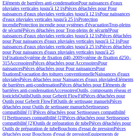
Eléments de barrières anti-condensation
Pour naissances d'eaux
pluviales verticales jusqu'à 12 l/s
Pièces détachées pour Pour
naissances d'eaux pluviales verticales jusqu'à 12 l/s
Pour naissances
d'eaux pluviales verticales jusqu'à 25 l/s
Protection
incendie
Protection incendie pour systèmes d'évacuation
Trop-pleins
de sécurité
Pièces détachées pour Trop-pleins de sécurité
Pour
naissances d'eaux pluviales verticales jusqu'à 12 l/s
Pièces détachées
pour Pour naissances d'eaux pluviales verticales jusqu'à 12 l/s
Pour
naissances d'eaux pluviales verticales jusqu'à 25 l/s
Pièces détachées
pour Pour naissances d'eaux pluviales verticales jusqu'à 25
l/s
Fixations
Système de fixation d40–200
Système de fixation d250–
315
Accessoires
Pièces détachées pour Accessoires
Pour
naissances
Pièces détachées pour Pour naissances
Pour
fixations
Evacuation des toitures conventionnelle
Naissances d'eaux
pluviales
Pièces détachées pour Naissances d'eaux pluviales
Eléments
de barrières anti-condensation
Pièces détachées pour Eléments de
barrières anti-condensation
Accessoires
Outils, composants réseau et
logiciels
Outils
Outils pour Geberit FlowFit
Pièces détachées pour
Outils pour Geberit FlowFit
Outils de sertissage manuels
Pièces
détachées pour Outils de sertissage manuels
Sertisseuses
compatibilité [1]
Pièces détachées pour Sertisseuses compatibilité
[1]
Sertisseuses compatibilité [2]
Pièces détachées pour Sertisseuses
compatibilité [2]
Outils de préparation de tube
Pièces détachées pour
Outils de préparation de tube
Bouchons d'essai de pression
Pièces
détachées pour Bouchons d'essai de pression
Equipements de