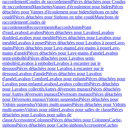
raccordement
Coudes de raccordement
Pièces détachées pour Coudes
de raccordement
Manchettes
Vannes d'écoulement pour bidets
Pièces
détachées pour Vannes d'écoulement pour bidets
Siphons en tube
coudé
Pièces détachées pour Siphons en tube coudé
Manchons de
raccordement
Coudes de
raccordement
Recouvrements
Raccords
Joints
Point
d'eau
Lavabos
Lavabos
Pièces détachées pour Lavabos
Lavabos
doubles
Lavabos pour meuble
Pièces détachées pour Lavabos pour
meuble
Lavabos à poser
Pièces détachées pour Lavabos à poser
Lave-
mains
Pièces détachées pour Lave-mains
Lave-mains à poser
Lave-
mains d'angle
Pièces détachées pour Lave-mains d'angle
Lavabos
semi-emboîtés
Pièces détachées pour Lavabos semi-
emboîtés
Lavabos à emboîter
Lavabos à encastrer par le
dessous
Pièces détachées pour Lavabos à encastrer par le
dessous
Lavabos d'angle
Pièces détachées pour Lavabos
d'angle
Lavabos Comfort
Lavabos pour enfants
Pièces détachées pour
Lavabos pour enfants
Lavabos
Lavabos collectifs
Pièces détachées
pour Lavabos collectifs
Autres déversoirs muraux
Pièces détachées
pour Autres déversoirs muraux
Déversoirs muraux
Pièces détachées
pour Déversoirs muraux
Vidoirs suspendus
Pièces détachées pour
Vidoirs suspendus
Vidoirs multi-usages
Pièces détachées pour Vidoirs
multi-usages
Vidoirs pour plâtre
Lavabos pour salles de classe
Pièces
détachées pour Lavabos pour salles de
classe
Accessoires
Colonnes
Pièces détachées pour Colonnes
Cache-
siphons
Pièces détachées pour Cache-siphons
Accessoires
Caches