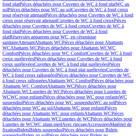
fond plat
Pièces détachées pour Cuvettes de WC à fond plat
WC au
sol
Pièces détachées pour WC au sol
Cuvettes de WC à fond creux
pour réservoir attenant
Pièces détachées pour Cuvettes de WC à fond
creux pour réservoir attenant
Cuvettes de WC à fond creux
Pièces
détachées pour Cuvettes de WC à fond creux
Cuvettes de WC à
fond plat
Pièces détachées pour Cuvettes de WC à fond
plat
Réservoirs apparents pour WC, en céramique
sanitaire
Attenant
Abattants WC
Pièces détachées pour Abattants
WC
Abattants WC
Pièces détachées pour Abattants WC
WC
Comfort
Pièces détachées pour WC Comfort
Cuvettes de WC à fond
creux surélevées
Pièces détachées pour Cuvettes de WC à fond
creux surélevées
Cuvettes de WC à fond plat surélevées
Pièces
détachées pour Cuvettes de WC à fond plat surélevées
Cuvettes de
WC à fond creux rallongées
Pièces détachées pour Cuvettes de WC
à fond creux rallongées
Abattants WC Comfort
Pièces détachées pour
Abattants WC Comfort
Abattants WC
Pièces détachées pour
Abattants WC
Lunettes de WC
Pièces détachées pour Lunettes de
WC
WC pour enfants
Pièces détachées pour WC pour enfants
WC
suspendus
Pièces détachées pour WC suspendus
WC au sol
Pièces
détachées pour WC au sol
Abattants WC pour enfants
Pièces
détachées pour Abattants WC pour enfants
Abattants WC
Pièces
détachées pour Abattants WC
Lunettes de WC
Pièces détachées pour
Lunettes de WC
WC plain-pied
Avec rinçage
Accessoires
Matériel de
fixation
Bidets
Bidets suspendus
Pièces détachées pour Bidets
suspendus
Bidets au sol
Pièces détachées pour Bidets au