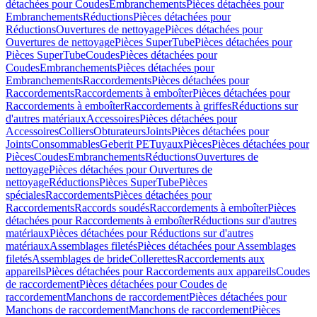
détachées pour Coudes
Embranchements
Pièces détachées pour
Embranchements
Réductions
Pièces détachées pour
Réductions
Ouvertures de nettoyage
Pièces détachées pour
Ouvertures de nettoyage
Pièces SuperTube
Pièces détachées pour
Pièces SuperTube
Coudes
Pièces détachées pour
Coudes
Embranchements
Pièces détachées pour
Embranchements
Raccordements
Pièces détachées pour
Raccordements
Raccordements à emboîter
Pièces détachées pour
Raccordements à emboîter
Raccordements à griffes
Réductions sur
d'autres matériaux
Accessoires
Pièces détachées pour
Accessoires
Colliers
Obturateurs
Joints
Pièces détachées pour
Joints
Consommables
Geberit PE
Tuyaux
Pièces
Pièces détachées pour
Pièces
Coudes
Embranchements
Réductions
Ouvertures de
nettoyage
Pièces détachées pour Ouvertures de
nettoyage
Réductions
Pièces SuperTube
Pièces
spéciales
Raccordements
Pièces détachées pour
Raccordements
Raccords soudés
Raccordements à emboîter
Pièces
détachées pour Raccordements à emboîter
Réductions sur d'autres
matériaux
Pièces détachées pour Réductions sur d'autres
matériaux
Assemblages filetés
Pièces détachées pour Assemblages
filetés
Assemblages de bride
Collerettes
Raccordements aux
appareils
Pièces détachées pour Raccordements aux appareils
Coudes
de raccordement
Pièces détachées pour Coudes de
raccordement
Manchons de raccordement
Pièces détachées pour
Manchons de raccordement
Manchons de raccordement
Pièces