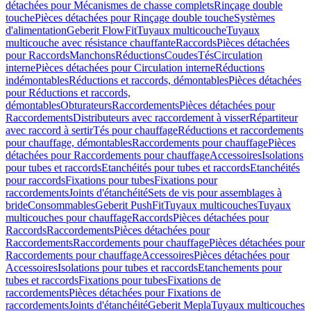
détachées pour Mécanismes de chasse complets
Rinçage double
touche
Pièces détachées pour Rinçage double touche
Systèmes
d'alimentation
Geberit FlowFit
Tuyaux multicouche
Tuyaux
multicouche avec résistance chauffante
Raccords
Pièces détachées
pour Raccords
Manchons
Réductions
Coudes
Tés
Circulation
interne
Pièces détachées pour Circulation interne
Réductions
indémontables
Réductions et raccords, démontables
Pièces détachées
pour Réductions et raccords,
démontables
Obturateurs
Raccordements
Pièces détachées pour
Raccordements
Distributeurs avec raccordement à visser
Répartiteur
avec raccord à sertir
Tés pour chauffage
Réductions et raccordements
pour chauffage, démontables
Raccordements pour chauffage
Pièces
détachées pour Raccordements pour chauffage
Accessoires
Isolations
pour tubes et raccords
Etanchéités pour tubes et raccords
Etanchéités
pour raccords
Fixations pour tubes
Fixations pour
raccordements
Joints d'étanchéité
Sets de vis pour assemblages à
bride
Consommables
Geberit PushFit
Tuyaux multicouches
Tuyaux
multicouches pour chauffage
Raccords
Pièces détachées pour
Raccords
Raccordements
Pièces détachées pour
Raccordements
Raccordements pour chauffage
Pièces détachées pour
Raccordements pour chauffage
Accessoires
Pièces détachées pour
Accessoires
Isolations pour tubes et raccords
Etanchements pour
tubes et raccords
Fixations pour tubes
Fixations de
raccordements
Pièces détachées pour Fixations de
raccordements
Joints d'étanchéité
Geberit Mepla
Tuyaux multicouches