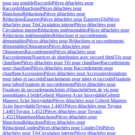
pour eau potable
Raccords
Pièces détachées pour
Raccords
Manchons
Pièces détachées pour
Manchons
Réductions
Pièces détachées pour
Réductions
Équerres
Pièces détachées pour Équerres
Tés
Pièces
détachées pour Tés
Circulation interne
Pièces détachées pour
Circulation interne
Réductions indémontables
Pièces détachées pour
Réductions indémontables
Réductions et raccordements,
démontables
Pièces détachées pour Réductions et raccordements,
démontables
Obturateurs
Pièces détachées pour
Obturateurs
Raccordements
Pièces détachées pour
Raccordements
Nourrices de distribution avec raccord fileté
Tés pour
chauffage
Pièces détachées pour Tés pour chauffage
Raccordements
pour chauffage
Pièces détachées pour Raccordements pour
chauffage
Accessoires
Pièces détachées pour Accessoires
Isolations
pour tubes et raccords
Etanchements pour tubes et raccords
Fixations
pour tubes
Fixations de raccordements
Pièces détachées pour
Fixations de raccordements
Joints d'étanchéité
Sets de vis pour
assemblages à bride
Geberit Mapress Acier Inoxydable
Geberit
Mapress Acier Inoxydable
Pièces détachées pour Geberit Mapress
Acier Inoxydable
Tuyaux 1.4401
Pièces détachées pour Tuyaux
1.4401
Tuyaux 1.4521
Pièces détachées pour Tuyaux
1.4521
Mamelons
Manchons
Pièces détachées pour
Manchons
Réductions
Pièces détachées pour
Réductions
Coudes
Pièces détachées pour Coudes
Tés
Pièces
détachées pour Tés
Circulation interne
Pièces détachées pour