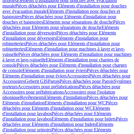
urinoirs
Eléments d'installation pour douches avec évacuation
murale
Pièces détachées pour Eléments d'installation pour douches
avec évacuation murale
Eléments d'installation pour douches et
baignoires
Pièces détachées pour Eléments d'installation pour
douches et baignoires
Eléments pour séparations de douche
Pièces
détachées pour Eléments pour séparations de douche
Eléments
d'installation pour déversoirs
Pièces détachées pour Eléments
d'installation pour déversoirs
Eléments d'installation pour
robinetteries
Pièces détachées pour Eléments d'installation pour
robinetteries
Eléments d'installation pour machines à laver et lave-
vaisselle
Pièces détachées pour Eléments d'installation pour machines
à laver et lave-vaisselle
Eléments d'installation pour charges de
console
Pièces détachées pour Eléments d'installation pour charges
de console
Eléments d'installation pour éviers
Pièces détachées pour
Eléments d'installation pour éviers
Accessoires
Pièces détachées pour
Accessoires
Geberit GIS
Parois
Pièces détachées pour Parois
Systèmes
porteurs
Accessoires pour préfabrications
Pièces détachées pour
Accessoires pour préfabrications
Accessoires pour l'isolation
phonique
Revêtements
Eléments d'installation
Pièces détachées pour
Eléments d'installation
Eléments d'installation pour WC
Pièces
détachées pour Eléments d'installation pour WC
Eléments
d'installation pour lavabos
Pièces détachées pour Eléments
d'installation pour lavabos
Eléments d'installation pour bidets
Pièces
détachées pour Eléments d'installation pour bidets
Eléments
d'installation pour urinoirs
Pièces détachées pour Eléments