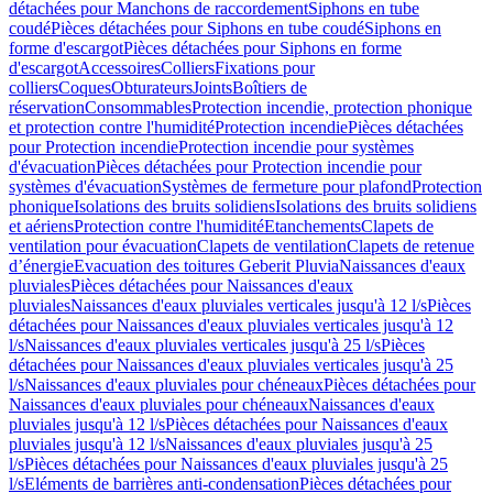
détachées pour Manchons de raccordement
Siphons en tube
coudé
Pièces détachées pour Siphons en tube coudé
Siphons en
forme d'escargot
Pièces détachées pour Siphons en forme
d'escargot
Accessoires
Colliers
Fixations pour
colliers
Coques
Obturateurs
Joints
Boîtiers de
réservation
Consommables
Protection incendie, protection phonique
et protection contre l'humidité
Protection incendie
Pièces détachées
pour Protection incendie
Protection incendie pour systèmes
d'évacuation
Pièces détachées pour Protection incendie pour
systèmes d'évacuation
Systèmes de fermeture pour plafond
Protection
phonique
Isolations des bruits solidiens
Isolations des bruits solidiens
et aériens
Protection contre l'humidité
Etanchements
Clapets de
ventilation pour évacuation
Clapets de ventilation
Clapets de retenue
d’énergie
Evacuation des toitures Geberit Pluvia
Naissances d'eaux
pluviales
Pièces détachées pour Naissances d'eaux
pluviales
Naissances d'eaux pluviales verticales jusqu'à 12 l/s
Pièces
détachées pour Naissances d'eaux pluviales verticales jusqu'à 12
l/s
Naissances d'eaux pluviales verticales jusqu'à 25 l/s
Pièces
détachées pour Naissances d'eaux pluviales verticales jusqu'à 25
l/s
Naissances d'eaux pluviales pour chéneaux
Pièces détachées pour
Naissances d'eaux pluviales pour chéneaux
Naissances d'eaux
pluviales jusqu'à 12 l/s
Pièces détachées pour Naissances d'eaux
pluviales jusqu'à 12 l/s
Naissances d'eaux pluviales jusqu'à 25
l/s
Pièces détachées pour Naissances d'eaux pluviales jusqu'à 25
l/s
Eléments de barrières anti-condensation
Pièces détachées pour