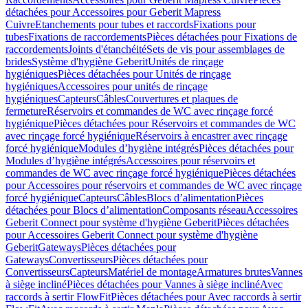
détachées pour Accessoires pour Geberit Mapress
Cuivre
Etanchements pour tubes et raccords
Fixations pour
tubes
Fixations de raccordements
Pièces détachées pour Fixations de
raccordements
Joints d'étanchéité
Sets de vis pour assemblages de
brides
Système d'hygiène Geberit
Unités de rinçage
hygiéniques
Pièces détachées pour Unités de rinçage
hygiéniques
Accessoires pour unités de rinçage
hygiéniques
Capteurs
Câbles
Couvertures et plaques de
fermeture
Réservoirs et commandes de WC avec rinçage forcé
hygiénique
Pièces détachées pour Réservoirs et commandes de WC
avec rinçage forcé hygiénique
Réservoirs à encastrer avec rinçage
forcé hygiénique
Modules d’hygiène intégrés
Pièces détachées pour
Modules d’hygiène intégrés
Accessoires pour réservoirs et
commandes de WC avec rinçage forcé hygiénique
Pièces détachées
pour Accessoires pour réservoirs et commandes de WC avec rinçage
forcé hygiénique
Capteurs
Câbles
Blocs d’alimentation
Pièces
détachées pour Blocs d’alimentation
Composants réseau
Accessoires
Geberit Connect pour système d'hygiène Geberit
Pièces détachées
pour Accessoires Geberit Connect pour système d'hygiène
Geberit
Gateways
Pièces détachées pour
Gateways
Convertisseurs
Pièces détachées pour
Convertisseurs
Capteurs
Matériel de montage
Armatures brutes
Vannes
à siège incliné
Pièces détachées pour Vannes à siège incliné
Avec
raccords à sertir FlowFit
Pièces détachées pour Avec raccords à sertir