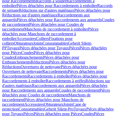
pour Raccordements
Raccords à souder
Raccordements à
emboîter
Pièces détachées pour Raccordements à emboîter
Raccords
de serrage
Réductions sur d'autres matériaux
Pièces détachées pour
Réductions sur d'autres matériaux
Raccordements aux
appareils
Pièces détachées pour Raccordements aux appareils
Coudes
de raccordement
Pièces détachées pour Coudes de
raccordement
Manchons de raccordement à emboîter
Pièces
détachées pour Manchons de raccordement à
emboîter
Accessoires
Colliers
Fixations pour
colliers
Obturateurs
Joints
Consommables
Geberit Silent-
PP
Tuyaux
Pièces détachées pour Tuyaux
Pièces
Pièces détachées
pour Pièces
Coudes
Pièces détachées pour
Coudes
Embranchements
Pièces détachées pour
Embranchements
Réductions
Pièces détachées pour
Réductions
Ouvertures de nettoyage
Pièces détachées pour
Ouvertures de nettoyage
Raccordements
Pièces détachées pour
Raccordements
Raccordements à emboîter
Pièces détachées pour
Raccordements à emboîter
Raccordements à griffes
Réductions sur
d'autres matériaux
Raccordements aux appareils
Pièces détachées
pour Raccordements aux appareils
Coudes de raccordement
Pièces
détachées pour Coudes de raccordement
Manchons de
raccordement
Pièces détachées pour Manchons de
raccordement
Accessoires
Obturateurs
Joints
Cape de
protection
Consommables
Geberit Silent-Pro
Tuyaux
Pièces détachées
pour Tuyaux
Pièces
Pièces détachées pour Pièces
Coudes
Pièces