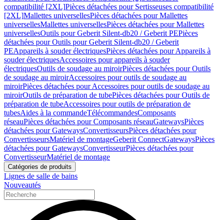
compatibilité [2XL]
Pièces détachées pour Sertisseuses compatibilité
[2XL]
Mallettes universelles
Pièces détachées pour Mallettes
universelles
Mallettes universelles
Pièces détachées pour Mallettes
universelles
Outils pour Geberit Silent-db20 / Geberit PE
Pièces
détachées pour Outils pour Geberit Silent-db20 / Geberit
PE
Appareils à souder électriques
Pièces détachées pour Appareils à
souder électriques
Accessoires pour appareils à souder
électriques
Outils de soudage au miroir
Pièces détachées pour Outils
de soudage au miroir
Accessoires pour outils de soudage au
miroir
Pièces détachées pour Accessoires pour outils de soudage au
miroir
Outils de préparation de tube
Pièces détachées pour Outils de
préparation de tube
Accessoires pour outils de préparation de
tubes
Aides à la commande
Télécommandes
Composants
réseau
Pièces détachées pour Composants réseau
Gateways
Pièces
détachées pour Gateways
Convertisseurs
Pièces détachées pour
Convertisseurs
Matériel de montage
Geberit Connect
Gateways
Pièces
détachées pour Gateways
Convertisseur
Pièces détachées pour
Convertisseur
Matériel de montage
Catégories de produits
Lignes de salle de bains
Nouveautés