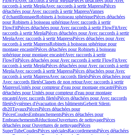
FlowFit
Avec raccords à sertir Mepla
Pièces détachées pour Avec
raccords à sertir Mepla
Avec raccords à sertir Mapress
Pièces
détachées pour Avec raccords à sertir Mapress
Vannes
d’échantillonnage
Robinets à boisseau sphérique
Pièces détachées
pour Robinets à boisseau sphérique
Avec raccords à sertir
FlowFit
Pièces détachées pour Avec raccords à sertir FlowFit
Avec
raccords à sertir Mepla
Pièces détachées pour Avec raccords à sertir
Mepla
Avec raccords à sertir Mapress
Pièces détachées pour Avec
raccords à sertir Mapress
Robinets à boisseau sphérique pour
montage encastré
Pièces détachées pour Robinets à boisseau
sphérique pour montage encastré
Avec raccords à sertir
FlowFit
Pièces détachées pour Avec raccords à sertir FlowFit
Avec
raccords à sertir Mepla
Pièces détachées pour Avec raccords à sertir
Mepla
Avec raccords à sertir Mapress
Pièces détachées pour Avec
raccords à sertir Mapress
Avec raccords filetés
Pièces détachées pour
Avec raccords filetés
Clapets de non retour
Avec raccords à sertir
Mapress
Unités pour compteur d'eau pour montage encastré
Pièces
détachées pour Unités pour compteur d'eau pour montage
encastré
Avec raccords filetés
Pièces détachées pour Avec raccords
filetés
Systèmes d'évacuation des bâtiments
Geberit Silent-
db20
Tuyaux
Pièces
Pièces détachées pour
Pièces
Coudes
Embranchements
Pièces détachées pour
Embranchements
Réductions
Ouvertures de nettoyage
Pièces
détachées pour Ouvertures de nettoyage
Pièces
SuperTube
Coudes
Pièces spéciales
Raccordements
Pièces détachées