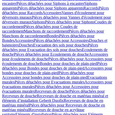
encastrer
Pièces détachées pour Siphons à encastrer
Siphons
apparents
Pièces détachées pour Siphons apparents
Raccords
Pièces
détachées pour Raccords
Accessoires
Vannes d'écoulement pour
déversoirs muraux
Pièces détachées pour Vannes d'écoulement pour
déversoirs muraux
Siphons
Pièces détachées pour Siphons
Coudes de
raccordement
Pièces détachées pour Coudes de
raccordement
Manchons de raccordement
Pièces détachées pour
Manchons de raccordement
Bondes
Pièces détachées pour
Bondes
Accessoires
Pièces détachées pour Accessoires
Douches et
baignoires
Douches
Evacuation des sols pour douches
Pièces
détachées pour Evacuation des sols pour douches
Ecoulements de
douche
Pièces détachées pour Ecoulements de douche
Accessoires
pour écoulements de douche
Pièces détachées pour Accessoires pour
écoulements de douche
Bondes pour douches de plain-pied
Pièces
détachées pour Bondes pour douches de plain-pied
Accessoires pour
bondes pour douches de plain-pied
Pièces détachées pour
Accessoires pour bondes pour douches de plain-pied
Evacuations
murales
Pièces détachées pour Evacuations murales
Accessoires pour
évacuations murales
Pièces détachées pour Accessoires pour
évacuations murales
Receveurs de douche
Pièces détachées pour
Receveurs de douche
Receveurs de douche en matériau minéral et
éléments d’installation Geberit Duofix
Receveurs de douche en
matériau minéral
Pièces détachées pour Receveurs de douche en
matériau minéral
Receveurs de douche en acrylique
sanitaire
Eléments d'installation
Pièces détachées pour Eléments