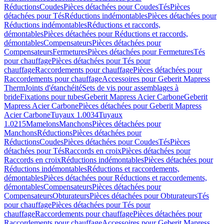
Réductions
Coudes
Pièces détachées pour Coudes
Tés
Pièces
détachées pour Tés
Réductions indémontables
Pièces détachées pour
Réductions indémontables
Réductions et raccords,
démontables
Pièces détachées pour Réductions et raccords,
démontables
Compensateurs
Pièces détachées pour
Compensateurs
Fermetures
Pièces détachées pour Fermetures
Tés
pour chauffage
Pièces détachées pour Tés pour
chauffage
Raccordements pour chauffage
Pièces détachées pour
Raccordements pour chauffage
Accessoires pour Geberit Mapress
Therm
Joints d'étanchéité
Sets de vis pour assemblages à
bride
Fixations pour tubes
Geberit Mapress Acier Carbone
Geberit
Mapress Acier Carbone
Pièces détachées pour Geberit Mapress
Acier Carbone
Tuyaux 1.0034
Tuyaux
1.0215
Mamelons
Manchons
Pièces détachées pour
Manchons
Réductions
Pièces détachées pour
Réductions
Coudes
Pièces détachées pour Coudes
Tés
Pièces
détachées pour Tés
Raccords en croix
Pièces détachées pour
Raccords en croix
Réductions indémontables
Pièces détachées pour
Réductions indémontables
Réductions et raccordements,
démontables
Pièces détachées pour Réductions et raccordements,
démontables
Compensateurs
Pièces détachées pour
Compensateurs
Obturateurs
Pièces détachées pour Obturateurs
Tés
pour chauffage
Pièces détachées pour Tés pour
chauffage
Raccordements pour chauffage
Pièces détachées pour
Raccordements pour chauffage
Accessoires pour Geberit Mapress