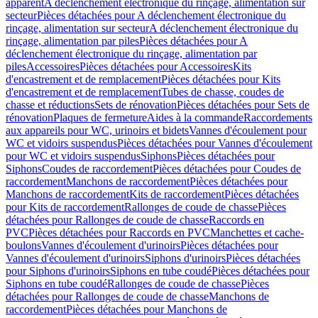
apparent
A déclenchement électronique du rinçage, alimentation sur
secteur
Pièces détachées pour A déclenchement électronique du
rinçage, alimentation sur secteur
A déclenchement électronique du
rinçage, alimentation par piles
Pièces détachées pour A
déclenchement électronique du rinçage, alimentation par
piles
Accessoires
Pièces détachées pour Accessoires
Kits
d'encastrement et de remplacement
Pièces détachées pour Kits
d'encastrement et de remplacement
Tubes de chasse, coudes de
chasse et réductions
Sets de rénovation
Pièces détachées pour Sets de
rénovation
Plaques de fermeture
Aides à la commande
Raccordements
aux appareils pour WC, urinoirs et bidets
Vannes d'écoulement pour
WC et vidoirs suspendus
Pièces détachées pour Vannes d'écoulement
pour WC et vidoirs suspendus
Siphons
Pièces détachées pour
Siphons
Coudes de raccordement
Pièces détachées pour Coudes de
raccordement
Manchons de raccordement
Pièces détachées pour
Manchons de raccordement
Kits de raccordement
Pièces détachées
pour Kits de raccordement
Rallonges de coude de chasse
Pièces
détachées pour Rallonges de coude de chasse
Raccords en
PVC
Pièces détachées pour Raccords en PVC
Manchettes et cache-
boulons
Vannes d'écoulement d'urinoirs
Pièces détachées pour
Vannes d'écoulement d'urinoirs
Siphons d'urinoirs
Pièces détachées
pour Siphons d'urinoirs
Siphons en tube coudé
Pièces détachées pour
Siphons en tube coudé
Rallonges de coude de chasse
Pièces
détachées pour Rallonges de coude de chasse
Manchons de
raccordement
Pièces détachées pour Manchons de