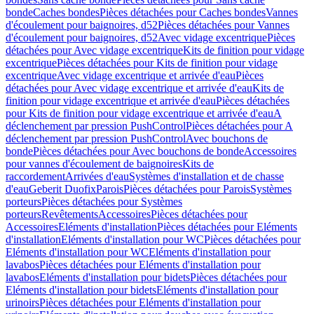
bonde
Caches bondes
Pièces détachées pour Caches bondes
Vannes
d'écoulement pour baignoires, d52
Pièces détachées pour Vannes
d'écoulement pour baignoires, d52
Avec vidage excentrique
Pièces
détachées pour Avec vidage excentrique
Kits de finition pour vidage
excentrique
Pièces détachées pour Kits de finition pour vidage
excentrique
Avec vidage excentrique et arrivée d'eau
Pièces
détachées pour Avec vidage excentrique et arrivée d'eau
Kits de
finition pour vidage excentrique et arrivée d'eau
Pièces détachées
pour Kits de finition pour vidage excentrique et arrivée d'eau
A
déclenchement par pression PushControl
Pièces détachées pour A
déclenchement par pression PushControl
Avec bouchons de
bonde
Pièces détachées pour Avec bouchons de bonde
Accessoires
pour vannes d'écoulement de baignoires
Kits de
raccordement
Arrivées d'eau
Systèmes d'installation et de chasse
d'eau
Geberit Duofix
Parois
Pièces détachées pour Parois
Systèmes
porteurs
Pièces détachées pour Systèmes
porteurs
Revêtements
Accessoires
Pièces détachées pour
Accessoires
Eléments d'installation
Pièces détachées pour Eléments
d'installation
Eléments d'installation pour WC
Pièces détachées pour
Eléments d'installation pour WC
Eléments d'installation pour
lavabos
Pièces détachées pour Eléments d'installation pour
lavabos
Eléments d'installation pour bidets
Pièces détachées pour
Eléments d'installation pour bidets
Eléments d'installation pour
urinoirs
Pièces détachées pour Eléments d'installation pour