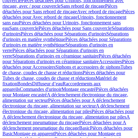
couvercle
Pièces détachées pour Urinoirs, fonctionnement avec
rinçage, avec / pour couvercle
Sans rebord de rinçage
Pièces
détachées pour Sans rebord de rinçage
Avec rebord de rinçage
Pièces
détachées pour Avec rebord de rinçage
Urinoirs, fonctionnement
sans eau
Pièces détachées pour Urinoirs, fonctionnement sans
eau
Sans couvercle
Pièces détachées pour Sans couvercle
Séparations
d'urinoirs
Pièces détachées pour Séparations d'urinoirs
Séparations
d'urinoirs en matière synthétique
Pièces détachées pour Séparations
d'urinoirs en matière synthétique
Séparations d'urinoirs en
verre
Pièces détachées pour Séparations d'urinoirs en
verre
Séparations d'urinoirs en céramique sanitaire
Pièces détachées
pour Séparations d'urinoirs en céramique sanitaire
Accessoires
Pièces
détachées pour Accessoires
Siphons et accessoires de siphons
Tubes
de chasse, coudes de chasse et réductions
Pièces détachées pour
Tubes de chasse, coudes de chasse et réductions
Matériel de
fixation
Bondes
Diffuseur d’eau
Raccordements aux
appareils
Commandes d'urinoir
Montage encastré
Pièces détachées
pour Montage encastré
A déclenchement électronique du rinçage,
alimentation sur secteur
Pièces détachées pour A déclenchement
électronique du rinçage, alimentation sur secteur
A déclenchement
électronique du rinçage, alimentation par piles
Pièces détachées pour
A déclenchement électronique du rinçage, alimentation par piles
A
déclenchement pneumatique du rinçage
Pièces détachées pour A
déclenchement pneumatique du rinçage
Basic
Pièces détachées pour
Basic
Montage en apparent
Pièces détachées pour Montage en