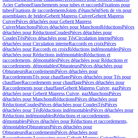
Acier Carbone
Etanchements pour tubes et raccords
Fixations pour
tubes
Fixations de raccordements
Joints d'étanchéité
Sets de vis pour
assemblages de brides
Geberit Mapress Cuivre
Geberit Mapress
Cuivre
Pièces détachées pour Geberit Mapress
Cuivre
Manchons
Pièces détachées pour Manchons
Réductions
Pièces
détachées pour Réductions
Coudes
Pièces détachées pour
Coudes
Tés
Pièces détachées pour Tés
Circulation interne
Pièces
détachées pour Circulation interne
Raccords en croix
Pièces
détachées pour Raccords en croix
Réductions indémontables
Pièces
détachées pour Réductions indémontables
Réductions et
raccordements, démontables
Pièces détachées pour Réductions et
raccordements, démontables
Obturateurs
Pièces détachées pour
Obturateurs
Raccordements
Pièces détachées pour
Raccordements
Tés pour chauffage
Pièces détachées pour Tés pour
chauffage
Raccordements pour chauffage
Pièces détachées pour
Raccordements pour chauffage
Geberit Mapress Cuivre, gaz
Pièces
détachées pour Geberit Mapress Cuivre, gaz
Manchons
Pièces
détachées pour Manchons
Réductions
Pièces détachées pour
Réductions
Coudes
Pièces détachées pour Coudes
Tés
Pièces
détachées pour Tés
Réductions indémontables
Pièces détachées pour
Réductions indémontables
Réductions et raccordements,
démontables
Pièces détachées pour Réductions et raccordements,
démontables
Obturateurs
Pièces détachées pour
Obturateurs
Raccordements
Pièces détachées pour
Raccordements
Accessoires pour Geberit Mapress Cuivre
Pièces