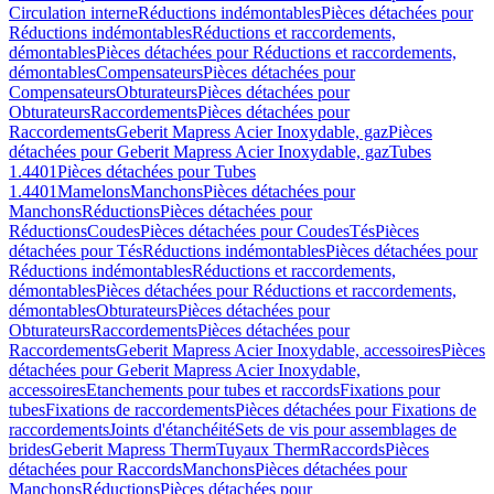
Circulation interne
Réductions indémontables
Pièces détachées pour
Réductions indémontables
Réductions et raccordements,
démontables
Pièces détachées pour Réductions et raccordements,
démontables
Compensateurs
Pièces détachées pour
Compensateurs
Obturateurs
Pièces détachées pour
Obturateurs
Raccordements
Pièces détachées pour
Raccordements
Geberit Mapress Acier Inoxydable, gaz
Pièces
détachées pour Geberit Mapress Acier Inoxydable, gaz
Tubes
1.4401
Pièces détachées pour Tubes
1.4401
Mamelons
Manchons
Pièces détachées pour
Manchons
Réductions
Pièces détachées pour
Réductions
Coudes
Pièces détachées pour Coudes
Tés
Pièces
détachées pour Tés
Réductions indémontables
Pièces détachées pour
Réductions indémontables
Réductions et raccordements,
démontables
Pièces détachées pour Réductions et raccordements,
démontables
Obturateurs
Pièces détachées pour
Obturateurs
Raccordements
Pièces détachées pour
Raccordements
Geberit Mapress Acier Inoxydable, accessoires
Pièces
détachées pour Geberit Mapress Acier Inoxydable,
accessoires
Etanchements pour tubes et raccords
Fixations pour
tubes
Fixations de raccordements
Pièces détachées pour Fixations de
raccordements
Joints d'étanchéité
Sets de vis pour assemblages de
brides
Geberit Mapress Therm
Tuyaux Therm
Raccords
Pièces
détachées pour Raccords
Manchons
Pièces détachées pour
Manchons
Réductions
Pièces détachées pour