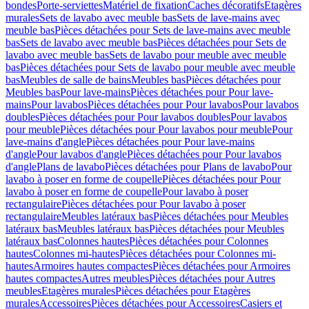
bondes
Porte-serviettes
Matériel de fixation
Caches décoratifs
Etagères
murales
Sets de lavabo avec meuble bas
Sets de lave-mains avec
meuble bas
Pièces détachées pour Sets de lave-mains avec meuble
bas
Sets de lavabo avec meuble bas
Pièces détachées pour Sets de
lavabo avec meuble bas
Sets de lavabo pour meuble avec meuble
bas
Pièces détachées pour Sets de lavabo pour meuble avec meuble
bas
Meubles de salle de bains
Meubles bas
Pièces détachées pour
Meubles bas
Pour lave-mains
Pièces détachées pour Pour lave-
mains
Pour lavabos
Pièces détachées pour Pour lavabos
Pour lavabos
doubles
Pièces détachées pour Pour lavabos doubles
Pour lavabos
pour meuble
Pièces détachées pour Pour lavabos pour meuble
Pour
lave-mains d'angle
Pièces détachées pour Pour lave-mains
d'angle
Pour lavabos d'angle
Pièces détachées pour Pour lavabos
d'angle
Plans de lavabo
Pièces détachées pour Plans de lavabo
Pour
lavabo à poser en forme de coupelle
Pièces détachées pour Pour
lavabo à poser en forme de coupelle
Pour lavabo à poser
rectangulaire
Pièces détachées pour Pour lavabo à poser
rectangulaire
Meubles latéraux bas
Pièces détachées pour Meubles
latéraux bas
Meubles latéraux bas
Pièces détachées pour Meubles
latéraux bas
Colonnes hautes
Pièces détachées pour Colonnes
hautes
Colonnes mi-hautes
Pièces détachées pour Colonnes mi-
hautes
Armoires hautes compactes
Pièces détachées pour Armoires
hautes compactes
Autres meubles
Pièces détachées pour Autres
meubles
Etagères murales
Pièces détachées pour Etagères
murales
Accessoires
Pièces détachées pour Accessoires
Casiers et