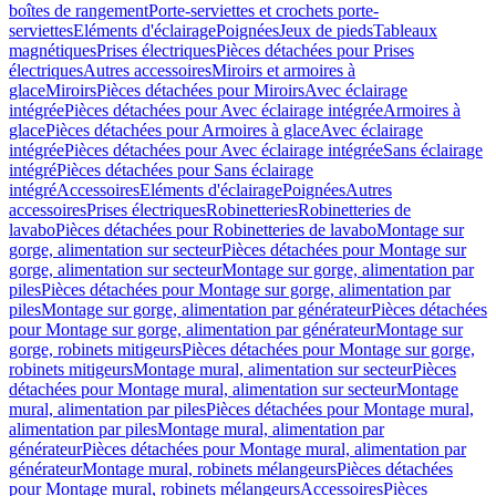
boîtes de rangement
Porte-serviettes et crochets porte-
serviettes
Eléments d'éclairage
Poignées
Jeux de pieds
Tableaux
magnétiques
Prises électriques
Pièces détachées pour Prises
électriques
Autres accessoires
Miroirs et armoires à
glace
Miroirs
Pièces détachées pour Miroirs
Avec éclairage
intégrée
Pièces détachées pour Avec éclairage intégrée
Armoires à
glace
Pièces détachées pour Armoires à glace
Avec éclairage
intégrée
Pièces détachées pour Avec éclairage intégrée
Sans éclairage
intégré
Pièces détachées pour Sans éclairage
intégré
Accessoires
Eléments d'éclairage
Poignées
Autres
accessoires
Prises électriques
Robinetteries
Robinetteries de
lavabo
Pièces détachées pour Robinetteries de lavabo
Montage sur
gorge, alimentation sur secteur
Pièces détachées pour Montage sur
gorge, alimentation sur secteur
Montage sur gorge, alimentation par
piles
Pièces détachées pour Montage sur gorge, alimentation par
piles
Montage sur gorge, alimentation par générateur
Pièces détachées
pour Montage sur gorge, alimentation par générateur
Montage sur
gorge, robinets mitigeurs
Pièces détachées pour Montage sur gorge,
robinets mitigeurs
Montage mural, alimentation sur secteur
Pièces
détachées pour Montage mural, alimentation sur secteur
Montage
mural, alimentation par piles
Pièces détachées pour Montage mural,
alimentation par piles
Montage mural, alimentation par
générateur
Pièces détachées pour Montage mural, alimentation par
générateur
Montage mural, robinets mélangeurs
Pièces détachées
pour Montage mural, robinets mélangeurs
Accessoires
Pièces