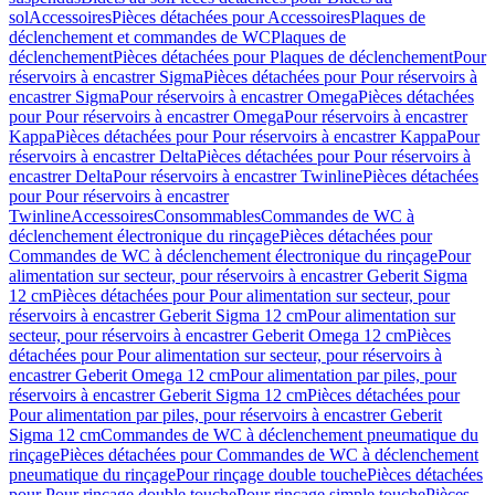
sol
Accessoires
Pièces détachées pour Accessoires
Plaques de
déclenchement et commandes de WC
Plaques de
déclenchement
Pièces détachées pour Plaques de déclenchement
Pour
réservoirs à encastrer Sigma
Pièces détachées pour Pour réservoirs à
encastrer Sigma
Pour réservoirs à encastrer Omega
Pièces détachées
pour Pour réservoirs à encastrer Omega
Pour réservoirs à encastrer
Kappa
Pièces détachées pour Pour réservoirs à encastrer Kappa
Pour
réservoirs à encastrer Delta
Pièces détachées pour Pour réservoirs à
encastrer Delta
Pour réservoirs à encastrer Twinline
Pièces détachées
pour Pour réservoirs à encastrer
Twinline
Accessoires
Consommables
Commandes de WC à
déclenchement électronique du rinçage
Pièces détachées pour
Commandes de WC à déclenchement électronique du rinçage
Pour
alimentation sur secteur, pour réservoirs à encastrer Geberit Sigma
12 cm
Pièces détachées pour Pour alimentation sur secteur, pour
réservoirs à encastrer Geberit Sigma 12 cm
Pour alimentation sur
secteur, pour réservoirs à encastrer Geberit Omega 12 cm
Pièces
détachées pour Pour alimentation sur secteur, pour réservoirs à
encastrer Geberit Omega 12 cm
Pour alimentation par piles, pour
réservoirs à encastrer Geberit Sigma 12 cm
Pièces détachées pour
Pour alimentation par piles, pour réservoirs à encastrer Geberit
Sigma 12 cm
Commandes de WC à déclenchement pneumatique du
rinçage
Pièces détachées pour Commandes de WC à déclenchement
pneumatique du rinçage
Pour rinçage double touche
Pièces détachées
pour Pour rinçage double touche
Pour rinçage simple touche
Pièces