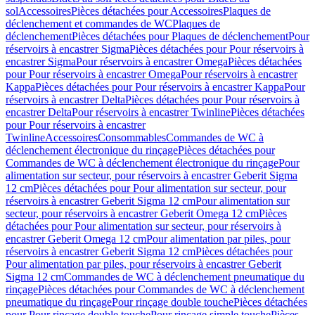
sol
Accessoires
Pièces détachées pour Accessoires
Plaques de
déclenchement et commandes de WC
Plaques de
déclenchement
Pièces détachées pour Plaques de déclenchement
Pour
réservoirs à encastrer Sigma
Pièces détachées pour Pour réservoirs à
encastrer Sigma
Pour réservoirs à encastrer Omega
Pièces détachées
pour Pour réservoirs à encastrer Omega
Pour réservoirs à encastrer
Kappa
Pièces détachées pour Pour réservoirs à encastrer Kappa
Pour
réservoirs à encastrer Delta
Pièces détachées pour Pour réservoirs à
encastrer Delta
Pour réservoirs à encastrer Twinline
Pièces détachées
pour Pour réservoirs à encastrer
Twinline
Accessoires
Consommables
Commandes de WC à
déclenchement électronique du rinçage
Pièces détachées pour
Commandes de WC à déclenchement électronique du rinçage
Pour
alimentation sur secteur, pour réservoirs à encastrer Geberit Sigma
12 cm
Pièces détachées pour Pour alimentation sur secteur, pour
réservoirs à encastrer Geberit Sigma 12 cm
Pour alimentation sur
secteur, pour réservoirs à encastrer Geberit Omega 12 cm
Pièces
détachées pour Pour alimentation sur secteur, pour réservoirs à
encastrer Geberit Omega 12 cm
Pour alimentation par piles, pour
réservoirs à encastrer Geberit Sigma 12 cm
Pièces détachées pour
Pour alimentation par piles, pour réservoirs à encastrer Geberit
Sigma 12 cm
Commandes de WC à déclenchement pneumatique du
rinçage
Pièces détachées pour Commandes de WC à déclenchement
pneumatique du rinçage
Pour rinçage double touche
Pièces détachées
pour Pour rinçage double touche
Pour rinçage simple touche
Pièces