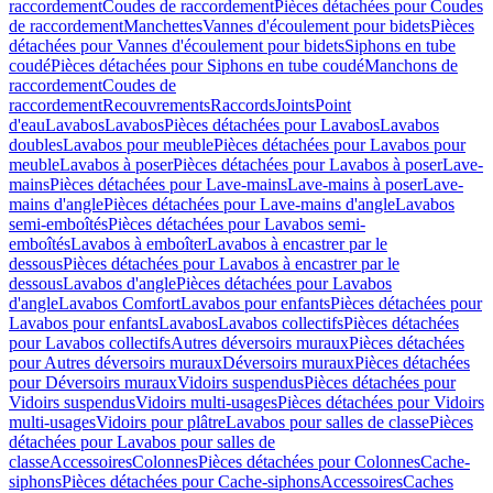
raccordement
Coudes de raccordement
Pièces détachées pour Coudes
de raccordement
Manchettes
Vannes d'écoulement pour bidets
Pièces
détachées pour Vannes d'écoulement pour bidets
Siphons en tube
coudé
Pièces détachées pour Siphons en tube coudé
Manchons de
raccordement
Coudes de
raccordement
Recouvrements
Raccords
Joints
Point
d'eau
Lavabos
Lavabos
Pièces détachées pour Lavabos
Lavabos
doubles
Lavabos pour meuble
Pièces détachées pour Lavabos pour
meuble
Lavabos à poser
Pièces détachées pour Lavabos à poser
Lave-
mains
Pièces détachées pour Lave-mains
Lave-mains à poser
Lave-
mains d'angle
Pièces détachées pour Lave-mains d'angle
Lavabos
semi-emboîtés
Pièces détachées pour Lavabos semi-
emboîtés
Lavabos à emboîter
Lavabos à encastrer par le
dessous
Pièces détachées pour Lavabos à encastrer par le
dessous
Lavabos d'angle
Pièces détachées pour Lavabos
d'angle
Lavabos Comfort
Lavabos pour enfants
Pièces détachées pour
Lavabos pour enfants
Lavabos
Lavabos collectifs
Pièces détachées
pour Lavabos collectifs
Autres déversoirs muraux
Pièces détachées
pour Autres déversoirs muraux
Déversoirs muraux
Pièces détachées
pour Déversoirs muraux
Vidoirs suspendus
Pièces détachées pour
Vidoirs suspendus
Vidoirs multi-usages
Pièces détachées pour Vidoirs
multi-usages
Vidoirs pour plâtre
Lavabos pour salles de classe
Pièces
détachées pour Lavabos pour salles de
classe
Accessoires
Colonnes
Pièces détachées pour Colonnes
Cache-
siphons
Pièces détachées pour Cache-siphons
Accessoires
Caches