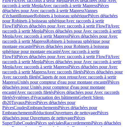
FlowFit
Avec raccords à sertir Mepla
Pièces détachées pour Avec
raccords à sertir Mepla
Avec raccords à sertir Mapress
Pièces
détachées pour Avec raccords à sertir Mapress
Vannes
d’échantillonnage
Robinets à boisseau sphérique
Pièces détachées
pour Robinets à boisseau sphérique
Avec raccords à sertir
FlowFit
Pièces détachées pour Avec raccords à sertir FlowFit
Avec
raccords à sertir Mepla
Pièces détachées pour Avec raccords à sertir
Mepla
Avec raccords à sertir Mapress
Pièces détachées pour Avec
raccords à sertir Mapress
Robinets à boisseau sphérique pour
montage encastré
Pièces détachées pour Robinets à boisseau
sphérique pour montage encastré
Avec raccords à sertir
FlowFit
Pièces détachées pour Avec raccords à sertir FlowFit
Avec
raccords à sertir Mepla
Pièces détachées pour Avec raccords à sertir
Mepla
Avec raccords à sertir Mapress
Pièces détachées pour Avec
raccords à sertir Mapress
Avec raccords filetés
Pièces détachées pour
Avec raccords filetés
Clapets de non retour
Avec raccords à sertir
Mapress
Unités pour compteur d'eau pour montage encastré
Pièces
détachées pour Unités pour compteur d'eau pour montage
encastré
Avec raccords filetés
Pièces détachées pour Avec raccords
filetés
Systèmes d'évacuation des bâtiments
Geberit Silent-
db20
Tuyaux
Pièces
Pièces détachées pour
Pièces
Coudes
Embranchements
Pièces détachées pour
Embranchements
Réductions
Ouvertures de nettoyage
Pièces
détachées pour Ouvertures de nettoyage
Pièces
SuperTube
Coudes
Pièces spéciales
Raccordements
Pièces détachées