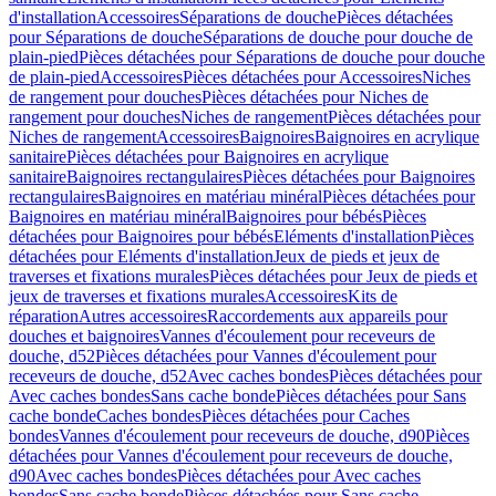
d'installation
Accessoires
Séparations de douche
Pièces détachées
pour Séparations de douche
Séparations de douche pour douche de
plain-pied
Pièces détachées pour Séparations de douche pour douche
de plain-pied
Accessoires
Pièces détachées pour Accessoires
Niches
de rangement pour douches
Pièces détachées pour Niches de
rangement pour douches
Niches de rangement
Pièces détachées pour
Niches de rangement
Accessoires
Baignoires
Baignoires en acrylique
sanitaire
Pièces détachées pour Baignoires en acrylique
sanitaire
Baignoires rectangulaires
Pièces détachées pour Baignoires
rectangulaires
Baignoires en matériau minéral
Pièces détachées pour
Baignoires en matériau minéral
Baignoires pour bébés
Pièces
détachées pour Baignoires pour bébés
Eléments d'installation
Pièces
détachées pour Eléments d'installation
Jeux de pieds et jeux de
traverses et fixations murales
Pièces détachées pour Jeux de pieds et
jeux de traverses et fixations murales
Accessoires
Kits de
réparation
Autres accessoires
Raccordements aux appareils pour
douches et baignoires
Vannes d'écoulement pour receveurs de
douche, d52
Pièces détachées pour Vannes d'écoulement pour
receveurs de douche, d52
Avec caches bondes
Pièces détachées pour
Avec caches bondes
Sans cache bonde
Pièces détachées pour Sans
cache bonde
Caches bondes
Pièces détachées pour Caches
bondes
Vannes d'écoulement pour receveurs de douche, d90
Pièces
détachées pour Vannes d'écoulement pour receveurs de douche,
d90
Avec caches bondes
Pièces détachées pour Avec caches
bondes
Sans cache bonde
Pièces détachées pour Sans cache