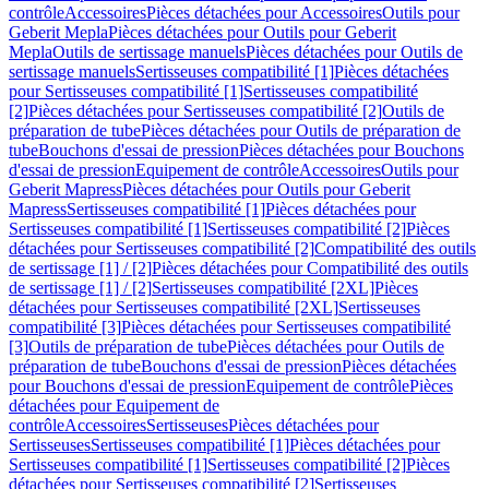
contrôle
Accessoires
Pièces détachées pour Accessoires
Outils pour
Geberit Mepla
Pièces détachées pour Outils pour Geberit
Mepla
Outils de sertissage manuels
Pièces détachées pour Outils de
sertissage manuels
Sertisseuses compatibilité [1]
Pièces détachées
pour Sertisseuses compatibilité [1]
Sertisseuses compatibilité
[2]
Pièces détachées pour Sertisseuses compatibilité [2]
Outils de
préparation de tube
Pièces détachées pour Outils de préparation de
tube
Bouchons d'essai de pression
Pièces détachées pour Bouchons
d'essai de pression
Equipement de contrôle
Accessoires
Outils pour
Geberit Mapress
Pièces détachées pour Outils pour Geberit
Mapress
Sertisseuses compatibilité [1]
Pièces détachées pour
Sertisseuses compatibilité [1]
Sertisseuses compatibilité [2]
Pièces
détachées pour Sertisseuses compatibilité [2]
Compatibilité des outils
de sertissage [1] / [2]
Pièces détachées pour Compatibilité des outils
de sertissage [1] / [2]
Sertisseuses compatibilité [2XL]
Pièces
détachées pour Sertisseuses compatibilité [2XL]
Sertisseuses
compatibilité [3]
Pièces détachées pour Sertisseuses compatibilité
[3]
Outils de préparation de tube
Pièces détachées pour Outils de
préparation de tube
Bouchons d'essai de pression
Pièces détachées
pour Bouchons d'essai de pression
Equipement de contrôle
Pièces
détachées pour Equipement de
contrôle
Accessoires
Sertisseuses
Pièces détachées pour
Sertisseuses
Sertisseuses compatibilité [1]
Pièces détachées pour
Sertisseuses compatibilité [1]
Sertisseuses compatibilité [2]
Pièces
détachées pour Sertisseuses compatibilité [2]
Sertisseuses