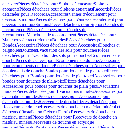
encastrer
Pièces détachées pour Siphons à encastrer
Siphons
apparents
Pièces détachées pour Siphons apparents
Raccords
Pièces
détachées pour Raccords
Accessoires
Vannes d'écoulement pour
déversoirs muraux
Pièces détachées pour Vannes d'écoulement pour
déversoirs muraux
Siphons
Pièces détachées pour Siphons
Coudes de
raccordement
Pièces détachées pour Coudes de
raccordement
Manchons de raccordement
Pièces détachées pour
Manchons de raccordement
Bondes
Pièces détachées pour
Bondes
Accessoires
Pièces détachées pour Accessoires
Douches et
baignoires
Douches
Evacuation des sols pour douches
Pièces
détachées pour Evacuation des sols pour douches
Ecoulements de
douche
Pièces détachées pour Ecoulements de douche
Accessoires
pour écoulements de douche
Pièces détachées pour Accessoires pour
écoulements de douche
Bondes pour douches de plain-pied
Pièces
détachées pour Bondes pour douches de plain-pied
Accessoires pour
bondes pour douches de plain-pied
Pièces détachées pour
Accessoires pour bondes pour douches de plain-pied
Evacuations
murales
Pièces détachées pour Evacuations murales
Accessoires pour
évacuations murales
Pièces détachées pour Accessoires pour
évacuations murales
Receveurs de douche
Pièces détachées pour
Receveurs de douche
Receveurs de douche en matériau minéral et
éléments d’installation Geberit Duofix
Receveurs de douche en
matériau minéral
Pièces détachées pour Receveurs de douche en
matériau minéral
Receveurs de douche en acrylique
sanitaire
Eléments d'installation
Pièces détachées pour Eléments