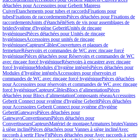
détachées pour Accessoires pour Geberit Mapress
Cuivre
Etanchements pour tubes et raccords
Fixations pour
tubes
Fixations de raccordements
Pièces détachées pour Fixations de
raccordements
Joints d'étanchéité
Sets de vis pour assemblages de
brides
Système d'hygiène Geberit
Unités de rinçage
hygiéniques
Pièces détachées pour Unités de rinçage
hygiéniques
Accessoires pour unités de rinçage
hygiéniques
Capteurs
Câbles
Couvertures et plaques de
fermeture
Réservoirs et commandes de WC avec rinçage forcé
hygiénique
Pièces détachées pour Réservoirs et commandes de WC
avec rinçage forcé hygiénique
Réservoirs à encastrer avec rinçage
forcé hygiénique
Modules d’hygiène intégrés
Pièces détachées pour
Modules d’hygiène intégrés
Accessoires pour réservoirs et
commandes de WC avec rinçage forcé hygiénique
Pièces détachées
pour Accessoires pour réservoirs et commandes de WC avec rinçage
forcé hygiénique
Capteurs
Câbles
Blocs d’alimentation
Pièces
détachées pour Blocs d’alimentation
Composants réseau
Accessoires
Geberit Connect pour système d'hygiène Geberit
Pièces détachées
pour Accessoires Geberit Connect pour système d'hygiène
Geberit
Gateways
Pièces détachées pour
Gateways
Convertisseurs
Pièces détachées pour
Convertisseurs
Capteurs
Matériel de montage
Armatures brutes
Vannes
à siège incliné
Pièces détachées pour Vannes à siège incliné
Avec
raccords à sertir FlowFit
Pièces détachées pour Avec raccords à sertir