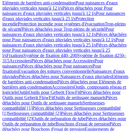
Eléments de barrières anti-condensation
Pour naissances d'eaux
pluviales verticales jusqu'à 12 l/s
Pièces détachées pour Pour
naissances d'eaux pluviales verticales jusqu'à 12 l/s
Pour naissances
d'eaux pluviales verticales jusqu'à 25 l/s
Protection
incendie
Protection incendie pour systèmes d'évacuation
Trop-pleins
de sécurité
Pièces détachées pour Trop-pleins de sécurité
Pour
naissances d'eaux pluviales verticales jusqu'à 12 l/s
Pièces détachées
pour Pour naissances d'eaux pluviales verticales jusqu'à 12 l/s
Pour
naissances d'eaux pluviales verticales jusqu'à 25 l/s
Pièces détachées
pour Pour naissances d'eaux pluviales verticales jusqu'à 25
l/s
Fixations
Système de fixation d40–200
Système de fixation d250–
315
Accessoires
Pièces détachées pour Accessoires
Pour
naissances
Pièces détachées pour Pour naissances
Pour
fixations
Evacuation des toitures conventionnelle
Naissances d'eaux
pluviales
Pièces détachées pour Naissances d'eaux pluviales
Eléments
de barrières anti-condensation
Pièces détachées pour Eléments de
barrières anti-condensation
Accessoires
Outils, composants réseau et
logiciels
Outils
Outils pour Geberit FlowFit
Pièces détachées pour
Outils pour Geberit FlowFit
Outils de sertissage manuels
Pièces
détachées pour Outils de sertissage manuels
Sertisseuses
compatibilité [1]
Pièces détachées pour Sertisseuses compatibilité
[1]
Sertisseuses compatibilité [2]
Pièces détachées pour Sertisseuses
compatibilité [2]
Outils de préparation de tube
Pièces détachées pour
Outils de préparation de tube
Bouchons d'essai de pression
Pièces
détachées pour Bouchons d'essai de pression
Equipements de