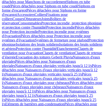
détachées pour Manchons de raccordement
Siphons en tube
coudé
Pièces détachées pour Siphons en tube coudé
Siphons en
forme d'escargot
Pièces détachées pour Siphons en forme
d'escargot
Accessoires
Colliers
Fixations pour
colliers
Coques
Obturateurs
Joints
Boîtiers de
réservation
Consommables
Protection incendie, protection phonique
et protection contre l'humidité
Protection incendie
Pièces détachées
pour Protection incendie
Protection incendie pour systèmes
d'évacuation
Pièces détachées pour Protection incendie pour
systèmes d'évacuation
Systèmes de fermeture pour plafond
Protection
phonique
Isolations des bruits solidiens
Isolations des bruits solidiens
et aériens
Protection contre l'humidité
Etanchements
Clapets de
ventilation pour évacuation
Clapets de ventilation
Clapets de retenue
d’énergie
Evacuation des toitures Geberit Pluvia
Naissances d'eaux
pluviales
Pièces détachées pour Naissances d'eaux
pluviales
Naissances d'eaux pluviales verticales jusqu'à 12 l/s
Pièces
détachées pour Naissances d'eaux pluviales verticales jusqu'à 12
l/s
Naissances d'eaux pluviales verticales jusqu'à 25 l/s
Pièces
détachées pour Naissances d'eaux pluviales verticales jusqu'à 25
l/s
Naissances d'eaux pluviales pour chéneaux
Pièces détachées pour
Naissances d'eaux pluviales pour chéneaux
Naissances d'eaux
pluviales jusqu'à 12 l/s
Pièces détachées pour Naissances d'eaux
pluviales jusqu'à 12 l/s
Naissances d'eaux pluviales jusqu'à 25
l/s
Pièces détachées pour Naissances d'eaux pluviales jusqu'à 25
l/s
Eléments de barrières anti-condensation
Pièces détachées pour