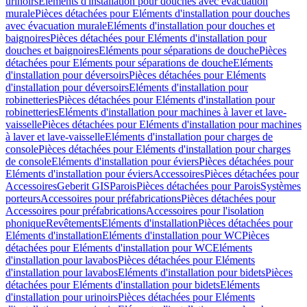
urinoirs
Eléments d'installation pour douches avec évacuation
murale
Pièces détachées pour Eléments d'installation pour douches
avec évacuation murale
Eléments d'installation pour douches et
baignoires
Pièces détachées pour Eléments d'installation pour
douches et baignoires
Eléments pour séparations de douche
Pièces
détachées pour Eléments pour séparations de douche
Eléments
d'installation pour déversoirs
Pièces détachées pour Eléments
d'installation pour déversoirs
Eléments d'installation pour
robinetteries
Pièces détachées pour Eléments d'installation pour
robinetteries
Eléments d'installation pour machines à laver et lave-
vaisselle
Pièces détachées pour Eléments d'installation pour machines
à laver et lave-vaisselle
Eléments d'installation pour charges de
console
Pièces détachées pour Eléments d'installation pour charges
de console
Eléments d'installation pour éviers
Pièces détachées pour
Eléments d'installation pour éviers
Accessoires
Pièces détachées pour
Accessoires
Geberit GIS
Parois
Pièces détachées pour Parois
Systèmes
porteurs
Accessoires pour préfabrications
Pièces détachées pour
Accessoires pour préfabrications
Accessoires pour l'isolation
phonique
Revêtements
Eléments d'installation
Pièces détachées pour
Eléments d'installation
Eléments d'installation pour WC
Pièces
détachées pour Eléments d'installation pour WC
Eléments
d'installation pour lavabos
Pièces détachées pour Eléments
d'installation pour lavabos
Eléments d'installation pour bidets
Pièces
détachées pour Eléments d'installation pour bidets
Eléments
d'installation pour urinoirs
Pièces détachées pour Eléments