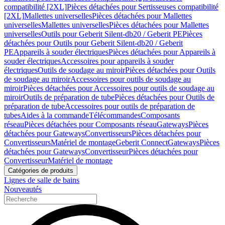
compatibilité [2XL]
Pièces détachées pour Sertisseuses compatibilité
[2XL]
Mallettes universelles
Pièces détachées pour Mallettes
universelles
Mallettes universelles
Pièces détachées pour Mallettes
universelles
Outils pour Geberit Silent-db20 / Geberit PE
Pièces
détachées pour Outils pour Geberit Silent-db20 / Geberit
PE
Appareils à souder électriques
Pièces détachées pour Appareils à
souder électriques
Accessoires pour appareils à souder
électriques
Outils de soudage au miroir
Pièces détachées pour Outils
de soudage au miroir
Accessoires pour outils de soudage au
miroir
Pièces détachées pour Accessoires pour outils de soudage au
miroir
Outils de préparation de tube
Pièces détachées pour Outils de
préparation de tube
Accessoires pour outils de préparation de
tubes
Aides à la commande
Télécommandes
Composants
réseau
Pièces détachées pour Composants réseau
Gateways
Pièces
détachées pour Gateways
Convertisseurs
Pièces détachées pour
Convertisseurs
Matériel de montage
Geberit Connect
Gateways
Pièces
détachées pour Gateways
Convertisseur
Pièces détachées pour
Convertisseur
Matériel de montage
Catégories de produits
Lignes de salle de bains
Nouveautés