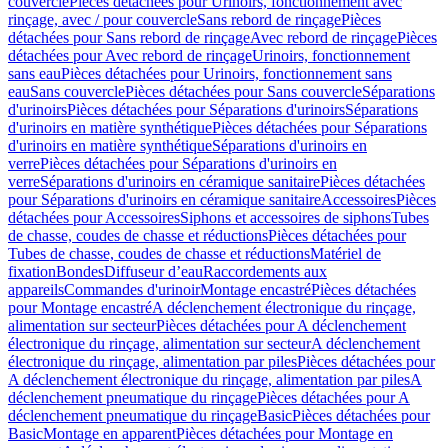
couvercle
Pièces détachées pour Urinoirs, fonctionnement avec
rinçage, avec / pour couvercle
Sans rebord de rinçage
Pièces
détachées pour Sans rebord de rinçage
Avec rebord de rinçage
Pièces
détachées pour Avec rebord de rinçage
Urinoirs, fonctionnement
sans eau
Pièces détachées pour Urinoirs, fonctionnement sans
eau
Sans couvercle
Pièces détachées pour Sans couvercle
Séparations
d'urinoirs
Pièces détachées pour Séparations d'urinoirs
Séparations
d'urinoirs en matière synthétique
Pièces détachées pour Séparations
d'urinoirs en matière synthétique
Séparations d'urinoirs en
verre
Pièces détachées pour Séparations d'urinoirs en
verre
Séparations d'urinoirs en céramique sanitaire
Pièces détachées
pour Séparations d'urinoirs en céramique sanitaire
Accessoires
Pièces
détachées pour Accessoires
Siphons et accessoires de siphons
Tubes
de chasse, coudes de chasse et réductions
Pièces détachées pour
Tubes de chasse, coudes de chasse et réductions
Matériel de
fixation
Bondes
Diffuseur d’eau
Raccordements aux
appareils
Commandes d'urinoir
Montage encastré
Pièces détachées
pour Montage encastré
A déclenchement électronique du rinçage,
alimentation sur secteur
Pièces détachées pour A déclenchement
électronique du rinçage, alimentation sur secteur
A déclenchement
électronique du rinçage, alimentation par piles
Pièces détachées pour
A déclenchement électronique du rinçage, alimentation par piles
A
déclenchement pneumatique du rinçage
Pièces détachées pour A
déclenchement pneumatique du rinçage
Basic
Pièces détachées pour
Basic
Montage en apparent
Pièces détachées pour Montage en