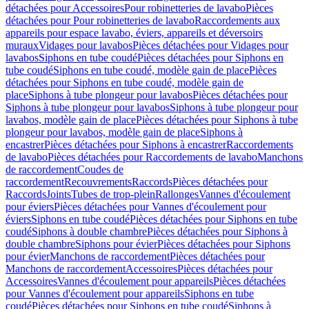
détachées pour Accessoires
Pour robinetteries de lavabo
Pièces
détachées pour Pour robinetteries de lavabo
Raccordements aux
appareils pour espace lavabo, éviers, appareils et déversoirs
muraux
Vidages pour lavabos
Pièces détachées pour Vidages pour
lavabos
Siphons en tube coudé
Pièces détachées pour Siphons en
tube coudé
Siphons en tube coudé, modèle gain de place
Pièces
détachées pour Siphons en tube coudé, modèle gain de
place
Siphons à tube plongeur pour lavabos
Pièces détachées pour
Siphons à tube plongeur pour lavabos
Siphons à tube plongeur pour
lavabos, modèle gain de place
Pièces détachées pour Siphons à tube
plongeur pour lavabos, modèle gain de place
Siphons à
encastrer
Pièces détachées pour Siphons à encastrer
Raccordements
de lavabo
Pièces détachées pour Raccordements de lavabo
Manchons
de raccordement
Coudes de
raccordement
Recouvrements
Raccords
Pièces détachées pour
Raccords
Joints
Tubes de trop-plein
Rallonges
Vannes d'écoulement
pour éviers
Pièces détachées pour Vannes d'écoulement pour
éviers
Siphons en tube coudé
Pièces détachées pour Siphons en tube
coudé
Siphons à double chambre
Pièces détachées pour Siphons à
double chambre
Siphons pour évier
Pièces détachées pour Siphons
pour évier
Manchons de raccordement
Pièces détachées pour
Manchons de raccordement
Accessoires
Pièces détachées pour
Accessoires
Vannes d'écoulement pour appareils
Pièces détachées
pour Vannes d'écoulement pour appareils
Siphons en tube
coudé
Pièces détachées pour Siphons en tube coudé
Siphons à