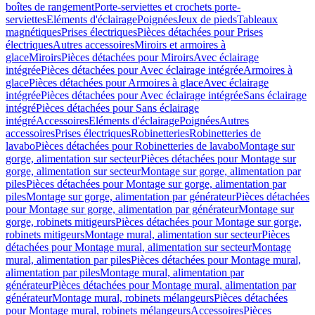
boîtes de rangement
Porte-serviettes et crochets porte-
serviettes
Eléments d'éclairage
Poignées
Jeux de pieds
Tableaux
magnétiques
Prises électriques
Pièces détachées pour Prises
électriques
Autres accessoires
Miroirs et armoires à
glace
Miroirs
Pièces détachées pour Miroirs
Avec éclairage
intégrée
Pièces détachées pour Avec éclairage intégrée
Armoires à
glace
Pièces détachées pour Armoires à glace
Avec éclairage
intégrée
Pièces détachées pour Avec éclairage intégrée
Sans éclairage
intégré
Pièces détachées pour Sans éclairage
intégré
Accessoires
Eléments d'éclairage
Poignées
Autres
accessoires
Prises électriques
Robinetteries
Robinetteries de
lavabo
Pièces détachées pour Robinetteries de lavabo
Montage sur
gorge, alimentation sur secteur
Pièces détachées pour Montage sur
gorge, alimentation sur secteur
Montage sur gorge, alimentation par
piles
Pièces détachées pour Montage sur gorge, alimentation par
piles
Montage sur gorge, alimentation par générateur
Pièces détachées
pour Montage sur gorge, alimentation par générateur
Montage sur
gorge, robinets mitigeurs
Pièces détachées pour Montage sur gorge,
robinets mitigeurs
Montage mural, alimentation sur secteur
Pièces
détachées pour Montage mural, alimentation sur secteur
Montage
mural, alimentation par piles
Pièces détachées pour Montage mural,
alimentation par piles
Montage mural, alimentation par
générateur
Pièces détachées pour Montage mural, alimentation par
générateur
Montage mural, robinets mélangeurs
Pièces détachées
pour Montage mural, robinets mélangeurs
Accessoires
Pièces