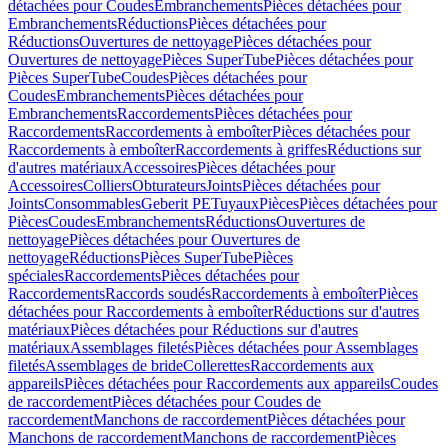
détachées pour Coudes
Embranchements
Pièces détachées pour
Embranchements
Réductions
Pièces détachées pour
Réductions
Ouvertures de nettoyage
Pièces détachées pour
Ouvertures de nettoyage
Pièces SuperTube
Pièces détachées pour
Pièces SuperTube
Coudes
Pièces détachées pour
Coudes
Embranchements
Pièces détachées pour
Embranchements
Raccordements
Pièces détachées pour
Raccordements
Raccordements à emboîter
Pièces détachées pour
Raccordements à emboîter
Raccordements à griffes
Réductions sur
d'autres matériaux
Accessoires
Pièces détachées pour
Accessoires
Colliers
Obturateurs
Joints
Pièces détachées pour
Joints
Consommables
Geberit PE
Tuyaux
Pièces
Pièces détachées pour
Pièces
Coudes
Embranchements
Réductions
Ouvertures de
nettoyage
Pièces détachées pour Ouvertures de
nettoyage
Réductions
Pièces SuperTube
Pièces
spéciales
Raccordements
Pièces détachées pour
Raccordements
Raccords soudés
Raccordements à emboîter
Pièces
détachées pour Raccordements à emboîter
Réductions sur d'autres
matériaux
Pièces détachées pour Réductions sur d'autres
matériaux
Assemblages filetés
Pièces détachées pour Assemblages
filetés
Assemblages de bride
Collerettes
Raccordements aux
appareils
Pièces détachées pour Raccordements aux appareils
Coudes
de raccordement
Pièces détachées pour Coudes de
raccordement
Manchons de raccordement
Pièces détachées pour
Manchons de raccordement
Manchons de raccordement
Pièces