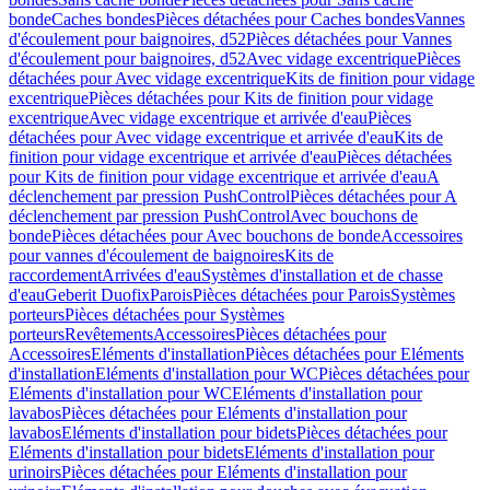
bonde
Caches bondes
Pièces détachées pour Caches bondes
Vannes
d'écoulement pour baignoires, d52
Pièces détachées pour Vannes
d'écoulement pour baignoires, d52
Avec vidage excentrique
Pièces
détachées pour Avec vidage excentrique
Kits de finition pour vidage
excentrique
Pièces détachées pour Kits de finition pour vidage
excentrique
Avec vidage excentrique et arrivée d'eau
Pièces
détachées pour Avec vidage excentrique et arrivée d'eau
Kits de
finition pour vidage excentrique et arrivée d'eau
Pièces détachées
pour Kits de finition pour vidage excentrique et arrivée d'eau
A
déclenchement par pression PushControl
Pièces détachées pour A
déclenchement par pression PushControl
Avec bouchons de
bonde
Pièces détachées pour Avec bouchons de bonde
Accessoires
pour vannes d'écoulement de baignoires
Kits de
raccordement
Arrivées d'eau
Systèmes d'installation et de chasse
d'eau
Geberit Duofix
Parois
Pièces détachées pour Parois
Systèmes
porteurs
Pièces détachées pour Systèmes
porteurs
Revêtements
Accessoires
Pièces détachées pour
Accessoires
Eléments d'installation
Pièces détachées pour Eléments
d'installation
Eléments d'installation pour WC
Pièces détachées pour
Eléments d'installation pour WC
Eléments d'installation pour
lavabos
Pièces détachées pour Eléments d'installation pour
lavabos
Eléments d'installation pour bidets
Pièces détachées pour
Eléments d'installation pour bidets
Eléments d'installation pour
urinoirs
Pièces détachées pour Eléments d'installation pour