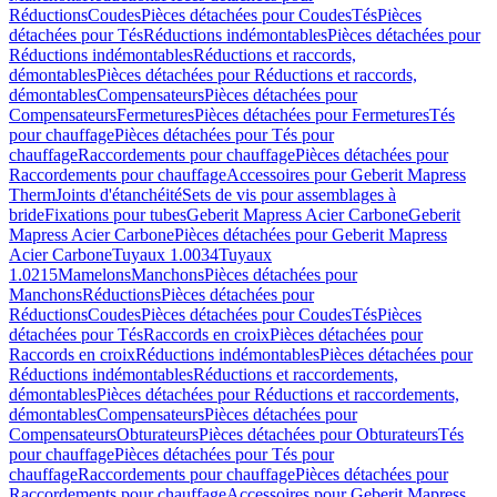
Réductions
Coudes
Pièces détachées pour Coudes
Tés
Pièces
détachées pour Tés
Réductions indémontables
Pièces détachées pour
Réductions indémontables
Réductions et raccords,
démontables
Pièces détachées pour Réductions et raccords,
démontables
Compensateurs
Pièces détachées pour
Compensateurs
Fermetures
Pièces détachées pour Fermetures
Tés
pour chauffage
Pièces détachées pour Tés pour
chauffage
Raccordements pour chauffage
Pièces détachées pour
Raccordements pour chauffage
Accessoires pour Geberit Mapress
Therm
Joints d'étanchéité
Sets de vis pour assemblages à
bride
Fixations pour tubes
Geberit Mapress Acier Carbone
Geberit
Mapress Acier Carbone
Pièces détachées pour Geberit Mapress
Acier Carbone
Tuyaux 1.0034
Tuyaux
1.0215
Mamelons
Manchons
Pièces détachées pour
Manchons
Réductions
Pièces détachées pour
Réductions
Coudes
Pièces détachées pour Coudes
Tés
Pièces
détachées pour Tés
Raccords en croix
Pièces détachées pour
Raccords en croix
Réductions indémontables
Pièces détachées pour
Réductions indémontables
Réductions et raccordements,
démontables
Pièces détachées pour Réductions et raccordements,
démontables
Compensateurs
Pièces détachées pour
Compensateurs
Obturateurs
Pièces détachées pour Obturateurs
Tés
pour chauffage
Pièces détachées pour Tés pour
chauffage
Raccordements pour chauffage
Pièces détachées pour
Raccordements pour chauffage
Accessoires pour Geberit Mapress