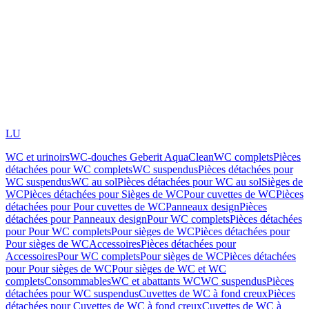
LU
WC et urinoirs
WC-douches Geberit AquaClean
WC complets
Pièces
détachées pour WC complets
WC suspendus
Pièces détachées pour
WC suspendus
WC au sol
Pièces détachées pour WC au sol
Sièges de
WC
Pièces détachées pour Sièges de WC
Pour cuvettes de WC
Pièces
détachées pour Pour cuvettes de WC
Panneaux design
Pièces
détachées pour Panneaux design
Pour WC complets
Pièces détachées
pour Pour WC complets
Pour sièges de WC
Pièces détachées pour
Pour sièges de WC
Accessoires
Pièces détachées pour
Accessoires
Pour WC complets
Pour sièges de WC
Pièces détachées
pour Pour sièges de WC
Pour sièges de WC et WC
complets
Consommables
WC et abattants WC
WC suspendus
Pièces
détachées pour WC suspendus
Cuvettes de WC à fond creux
Pièces
détachées pour Cuvettes de WC à fond creux
Cuvettes de WC à