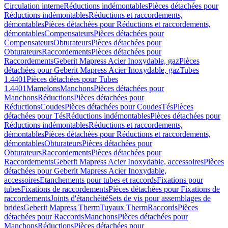
Circulation interne
Réductions indémontables
Pièces détachées pour
Réductions indémontables
Réductions et raccordements,
démontables
Pièces détachées pour Réductions et raccordements,
démontables
Compensateurs
Pièces détachées pour
Compensateurs
Obturateurs
Pièces détachées pour
Obturateurs
Raccordements
Pièces détachées pour
Raccordements
Geberit Mapress Acier Inoxydable, gaz
Pièces
détachées pour Geberit Mapress Acier Inoxydable, gaz
Tubes
1.4401
Pièces détachées pour Tubes
1.4401
Mamelons
Manchons
Pièces détachées pour
Manchons
Réductions
Pièces détachées pour
Réductions
Coudes
Pièces détachées pour Coudes
Tés
Pièces
détachées pour Tés
Réductions indémontables
Pièces détachées pour
Réductions indémontables
Réductions et raccordements,
démontables
Pièces détachées pour Réductions et raccordements,
démontables
Obturateurs
Pièces détachées pour
Obturateurs
Raccordements
Pièces détachées pour
Raccordements
Geberit Mapress Acier Inoxydable, accessoires
Pièces
détachées pour Geberit Mapress Acier Inoxydable,
accessoires
Etanchements pour tubes et raccords
Fixations pour
tubes
Fixations de raccordements
Pièces détachées pour Fixations de
raccordements
Joints d'étanchéité
Sets de vis pour assemblages de
brides
Geberit Mapress Therm
Tuyaux Therm
Raccords
Pièces
détachées pour Raccords
Manchons
Pièces détachées pour
Manchons
Réductions
Pièces détachées pour