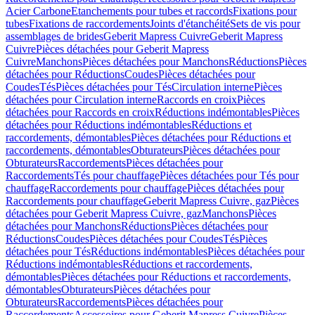
Acier Carbone
Etanchements pour tubes et raccords
Fixations pour
tubes
Fixations de raccordements
Joints d'étanchéité
Sets de vis pour
assemblages de brides
Geberit Mapress Cuivre
Geberit Mapress
Cuivre
Pièces détachées pour Geberit Mapress
Cuivre
Manchons
Pièces détachées pour Manchons
Réductions
Pièces
détachées pour Réductions
Coudes
Pièces détachées pour
Coudes
Tés
Pièces détachées pour Tés
Circulation interne
Pièces
détachées pour Circulation interne
Raccords en croix
Pièces
détachées pour Raccords en croix
Réductions indémontables
Pièces
détachées pour Réductions indémontables
Réductions et
raccordements, démontables
Pièces détachées pour Réductions et
raccordements, démontables
Obturateurs
Pièces détachées pour
Obturateurs
Raccordements
Pièces détachées pour
Raccordements
Tés pour chauffage
Pièces détachées pour Tés pour
chauffage
Raccordements pour chauffage
Pièces détachées pour
Raccordements pour chauffage
Geberit Mapress Cuivre, gaz
Pièces
détachées pour Geberit Mapress Cuivre, gaz
Manchons
Pièces
détachées pour Manchons
Réductions
Pièces détachées pour
Réductions
Coudes
Pièces détachées pour Coudes
Tés
Pièces
détachées pour Tés
Réductions indémontables
Pièces détachées pour
Réductions indémontables
Réductions et raccordements,
démontables
Pièces détachées pour Réductions et raccordements,
démontables
Obturateurs
Pièces détachées pour
Obturateurs
Raccordements
Pièces détachées pour
Raccordements
Accessoires pour Geberit Mapress Cuivre
Pièces