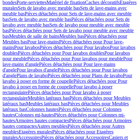
bondes
Porte-serviettes
Matériel de fixation
Caches décoratifs
Etagères
murales
Sets de lavabo avec meuble bas
Sets de lave-mains avec
meuble bas
Pièces détachées pour Sets de lave-mains avec meuble
bas
Sets de lavabo avec meuble bas
Pièces détachées pour Sets de
lavabo avec meuble bas
Sets de lavabo pour meuble avec meuble
bas
Pièces détachées pour Sets de lavabo pour meuble avec meuble
bas
Meubles de salle de bains
Meubles bas
Pièces détachées pour
Meubles bas
Pour lave-mains
Pièces détachées pour Pour lave-
mains
Pour lavabos
Pièces détachées pour Pour lavabos
Pour lavabos
doubles
Pièces détachées pour Pour lavabos doubles
Pour lavabos
pour meuble
Pièces détachées pour Pour lavabos pour meuble
Pour
lave-mains d'angle
Pièces détachées pour Pour lave-mains
d'angle
Pour lavabos d'angle
Pièces détachées pour Pour lavabos
d'angle
Plans de lavabo
Pièces détachées pour Plans de lavabo
Pour
lavabo à poser en forme de coupelle
Pièces détachées pour Pour
lavabo à poser en forme de coupelle
Pour lavabo à poser
rectangulaire
Pièces détachées pour Pour lavabo à poser
rectangulaire
Meubles latéraux bas
Pièces détachées pour Meubles
latéraux bas
Meubles latéraux bas
Pièces détachées pour Meubles
latéraux bas
Colonnes hautes
Pièces détachées pour Colonnes
hautes
Colonnes mi-hautes
Pièces détachées pour Colonnes mi-
hautes
Armoires hautes compactes
Pièces détachées pour Armoires
hautes compactes
Autres meubles
Pièces détachées pour Autres
meubles
Etagères murales
Pièces détachées pour Etagères
murales
Accessoires
Pièces détachées pour Accessoires
Casiers et