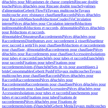
détachées pour Mécanismes de chasse complets
Rinçage double
touche
Pièces détachées pour Rinçage double touche
Systèmes
d'alimentation
Geberit FlowFit
Tuyaux multicouche
Tuyaux
multicouche avec résistance chauffante
Raccords
Pièces détachées
pour Raccords
Manchons
Réductions
Coudes
Tés
Circulation
interne
Pièces détachées pour Circulation interne
Réductions
indémontables
Réductions et raccords, démontables
Pièces détachées
pour Réductions et raccords,
démontables
Obturateurs
Raccordements
Pièces détachées pour
Raccordements
Distributeurs avec raccordement à visser
Répartiteur
avec raccord à sertir
Tés pour chauffage
Réductions et raccordements
pour chauffage, démontables
Raccordements pour chauffage
Pièces
détachées pour Raccordements pour chauffage
Accessoires
Isolations
pour tubes et raccords
Etanchéités pour tubes et raccords
Etanchéités
pour raccords
Fixations pour tubes
Fixations pour
raccordements
Joints d'étanchéité
Sets de vis pour assemblages à
bride
Consommables
Geberit PushFit
Tuyaux multicouches
Tuyaux
multicouches pour chauffage
Raccords
Pièces détachées pour
Raccords
Raccordements
Pièces détachées pour
Raccordements
Raccordements pour chauffage
Pièces détachées pour
Raccordements pour chauffage
Accessoires
Pièces détachées pour
Accessoires
Isolations pour tubes et raccords
Etanchements pour
tubes et raccords
Fixations pour tubes
Fixations de
raccordements
Pièces détachées pour Fixations de
raccordements
Joints d'étanchéité
Geberit Mepla
Tuyaux multicouches