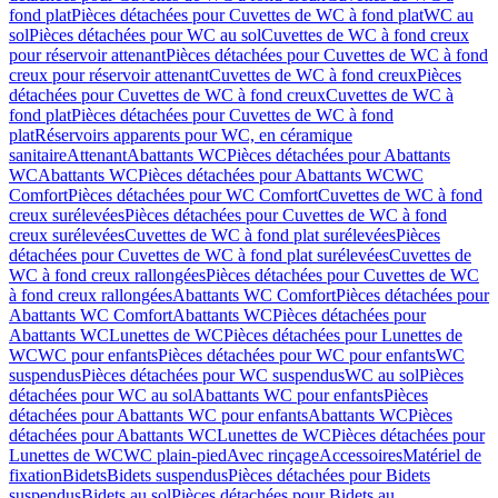
fond plat
Pièces détachées pour Cuvettes de WC à fond plat
WC au
sol
Pièces détachées pour WC au sol
Cuvettes de WC à fond creux
pour réservoir attenant
Pièces détachées pour Cuvettes de WC à fond
creux pour réservoir attenant
Cuvettes de WC à fond creux
Pièces
détachées pour Cuvettes de WC à fond creux
Cuvettes de WC à
fond plat
Pièces détachées pour Cuvettes de WC à fond
plat
Réservoirs apparents pour WC, en céramique
sanitaire
Attenant
Abattants WC
Pièces détachées pour Abattants
WC
Abattants WC
Pièces détachées pour Abattants WC
WC
Comfort
Pièces détachées pour WC Comfort
Cuvettes de WC à fond
creux surélevées
Pièces détachées pour Cuvettes de WC à fond
creux surélevées
Cuvettes de WC à fond plat surélevées
Pièces
détachées pour Cuvettes de WC à fond plat surélevées
Cuvettes de
WC à fond creux rallongées
Pièces détachées pour Cuvettes de WC
à fond creux rallongées
Abattants WC Comfort
Pièces détachées pour
Abattants WC Comfort
Abattants WC
Pièces détachées pour
Abattants WC
Lunettes de WC
Pièces détachées pour Lunettes de
WC
WC pour enfants
Pièces détachées pour WC pour enfants
WC
suspendus
Pièces détachées pour WC suspendus
WC au sol
Pièces
détachées pour WC au sol
Abattants WC pour enfants
Pièces
détachées pour Abattants WC pour enfants
Abattants WC
Pièces
détachées pour Abattants WC
Lunettes de WC
Pièces détachées pour
Lunettes de WC
WC plain-pied
Avec rinçage
Accessoires
Matériel de
fixation
Bidets
Bidets suspendus
Pièces détachées pour Bidets
suspendus
Bidets au sol
Pièces détachées pour Bidets au