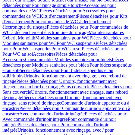
détachées pour Pour rinçage simple touche
Accessoires pour
commandes de WC
Pièces détachées pour Accessoires pour
commandes de WC
Kits d'encastrement
Pièces détachées pour Kits
d'encastrement
Pour commandes de WC à déclenchement
électronique du rinçage
Pièces détachées pour Pour commandes de
WC à déclenchement électronique du rinçage
Modules sanitaires
Geberit Monolith
Modules sanitaires pour WC
Pièces détachées pour
Modules sanitaires pour WC
Pour WC suspendus
Pièces détachées
pour Pour WC suspendus
Pour WC au sol
Pièces détachées pour
Pour WC au sol
Accessoires
Pièces détachées pour
Accessoires
Consommables
Modules sanitaires pour bidets
Pièces
détachées pour Modules sanitaires pour bidets
Pour bidets suspendus
et au sol
Pièces détachées pour Pour bidets suspendus et au
sol
Urinoirs
Urinoirs, fonctionnement avec rinçage, avec rebord de
rinçage
Pièces détachées pour Urinoirs, fonctionnement avec
rinçage, avec rebord de rinçage
Sans couvercle
Pièces détachées pour
Sans couvercle
Urinoirs, fonctionnement avec rinçage, sans rebord
de rinçage
Pièces détachées pour Urinoirs, fonctionnement avec
rinçage, sans rebord de rinçage
Commande d'urinoir apparente ou à
encastrer
Pièces détachées pour Commande d'urinoir apparente ou à
encastrer
Avec commande d'urinoir intégrée
Pièces détachées pour
Avec commande d'urinoir intégrée
Pour commande d'urinoir
intégrée
Pièces détachées pour Pour commande d'urinoir
intégrée
Urinoirs, fonctionnement avec rinçage, avec / pour