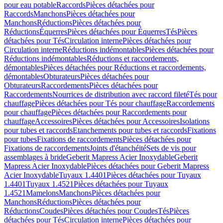
pour eau potable
Raccords
Pièces détachées pour
Raccords
Manchons
Pièces détachées pour
Manchons
Réductions
Pièces détachées pour
Réductions
Équerres
Pièces détachées pour Équerres
Tés
Pièces
détachées pour Tés
Circulation interne
Pièces détachées pour
Circulation interne
Réductions indémontables
Pièces détachées pour
Réductions indémontables
Réductions et raccordements,
démontables
Pièces détachées pour Réductions et raccordements,
démontables
Obturateurs
Pièces détachées pour
Obturateurs
Raccordements
Pièces détachées pour
Raccordements
Nourrices de distribution avec raccord fileté
Tés pour
chauffage
Pièces détachées pour Tés pour chauffage
Raccordements
pour chauffage
Pièces détachées pour Raccordements pour
chauffage
Accessoires
Pièces détachées pour Accessoires
Isolations
pour tubes et raccords
Etanchements pour tubes et raccords
Fixations
pour tubes
Fixations de raccordements
Pièces détachées pour
Fixations de raccordements
Joints d'étanchéité
Sets de vis pour
assemblages à bride
Geberit Mapress Acier Inoxydable
Geberit
Mapress Acier Inoxydable
Pièces détachées pour Geberit Mapress
Acier Inoxydable
Tuyaux 1.4401
Pièces détachées pour Tuyaux
1.4401
Tuyaux 1.4521
Pièces détachées pour Tuyaux
1.4521
Mamelons
Manchons
Pièces détachées pour
Manchons
Réductions
Pièces détachées pour
Réductions
Coudes
Pièces détachées pour Coudes
Tés
Pièces
détachées pour Tés
Circulation interne
Pièces détachées pour