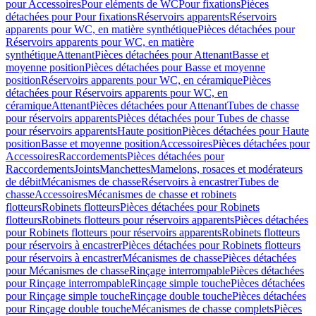
pour Accessoires
Pour eléments de WC
Pour fixations
Pièces
détachées pour Pour fixations
Réservoirs apparents
Réservoirs
apparents pour WC, en matière synthétique
Pièces détachées pour
Réservoirs apparents pour WC, en matière
synthétique
Attenant
Pièces détachées pour Attenant
Basse et
moyenne position
Pièces détachées pour Basse et moyenne
position
Réservoirs apparents pour WC, en céramique
Pièces
détachées pour Réservoirs apparents pour WC, en
céramique
Attenant
Pièces détachées pour Attenant
Tubes de chasse
pour réservoirs apparents
Pièces détachées pour Tubes de chasse
pour réservoirs apparents
Haute position
Pièces détachées pour Haute
position
Basse et moyenne position
Accessoires
Pièces détachées pour
Accessoires
Raccordements
Pièces détachées pour
Raccordements
Joints
Manchettes
Mamelons, rosaces et modérateurs
de débit
Mécanismes de chasse
Réservoirs à encastrer
Tubes de
chasse
Accessoires
Mécanismes de chasse et robinets
flotteurs
Robinets flotteurs
Pièces détachées pour Robinets
flotteurs
Robinets flotteurs pour réservoirs apparents
Pièces détachées
pour Robinets flotteurs pour réservoirs apparents
Robinets flotteurs
pour réservoirs à encastrer
Pièces détachées pour Robinets flotteurs
pour réservoirs à encastrer
Mécanismes de chasse
Pièces détachées
pour Mécanismes de chasse
Rinçage interrompable
Pièces détachées
pour Rinçage interrompable
Rinçage simple touche
Pièces détachées
pour Rinçage simple touche
Rinçage double touche
Pièces détachées
pour Rinçage double touche
Mécanismes de chasse complets
Pièces