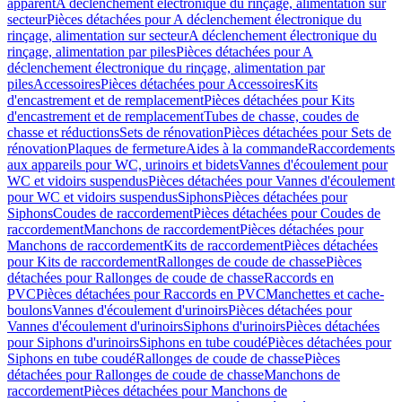
apparent
A déclenchement électronique du rinçage, alimentation sur
secteur
Pièces détachées pour A déclenchement électronique du
rinçage, alimentation sur secteur
A déclenchement électronique du
rinçage, alimentation par piles
Pièces détachées pour A
déclenchement électronique du rinçage, alimentation par
piles
Accessoires
Pièces détachées pour Accessoires
Kits
d'encastrement et de remplacement
Pièces détachées pour Kits
d'encastrement et de remplacement
Tubes de chasse, coudes de
chasse et réductions
Sets de rénovation
Pièces détachées pour Sets de
rénovation
Plaques de fermeture
Aides à la commande
Raccordements
aux appareils pour WC, urinoirs et bidets
Vannes d'écoulement pour
WC et vidoirs suspendus
Pièces détachées pour Vannes d'écoulement
pour WC et vidoirs suspendus
Siphons
Pièces détachées pour
Siphons
Coudes de raccordement
Pièces détachées pour Coudes de
raccordement
Manchons de raccordement
Pièces détachées pour
Manchons de raccordement
Kits de raccordement
Pièces détachées
pour Kits de raccordement
Rallonges de coude de chasse
Pièces
détachées pour Rallonges de coude de chasse
Raccords en
PVC
Pièces détachées pour Raccords en PVC
Manchettes et cache-
boulons
Vannes d'écoulement d'urinoirs
Pièces détachées pour
Vannes d'écoulement d'urinoirs
Siphons d'urinoirs
Pièces détachées
pour Siphons d'urinoirs
Siphons en tube coudé
Pièces détachées pour
Siphons en tube coudé
Rallonges de coude de chasse
Pièces
détachées pour Rallonges de coude de chasse
Manchons de
raccordement
Pièces détachées pour Manchons de