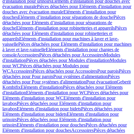
d'installation pour urinoirs
Eléments d'installation pour douches avec
évacuation murale
Pièces détachées pour Eléments d'installation pour
douches avec évacuation murale
Eléments d’installation pour
douches
Eléments d’installation pour séparations de douche
Pièces
détachées pour Eléments d’installation pour séparations de
douche
Eléments d'installation pour robinetteries et appareils
Pièces
détachées pour Eléments d'installation pour robinetteries et
appareils
Eléments d'installation pour machines à laver et lave-
vaisselle
Pièces détachées pour Eléments d'installation pour machines
à laver et lave-vaisselle
Eléments d'installation pour charges de
console
Accessoires
Pièces détachées pour Accessoires
Modules
d'installation
Pièces détachées pour Modules d'installation
Modules
pour WC
Pièces détachées pour Modules pour
WC
Accessoires
Pièces détachées pour Accessoires
Pour parois
Pièces
détachées pour Pour parois
Pour systèmes d'alimentation
Pièces
détachées pour Pour systèmes d'alimentation
Pour évacuation
Geberit
Kombifix
Eléments d'installation
Pièces détachées pour Eléments
d'installation
Eléments d'installation pour WC
Pièces détachées pour
Eléments d'installation pour WC
Eléments d'installation pour
lavabos
Pièces détachées pour Eléments d'installation pour
lavabos
Eléments d'installation pour bidets
Pièces détachées pour
Eléments d'installation pour bidets
Eléments d'installation pour
urinoirs
Pièces détachées pour Eléments d'installation pour
urinoirs
Eléments d'installation pour douches
Pièces détachées pour
Eléments d'installation pour douches
Accessoires
Pièces détachées