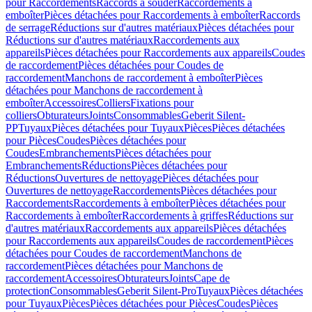
pour Raccordements
Raccords à souder
Raccordements à
emboîter
Pièces détachées pour Raccordements à emboîter
Raccords
de serrage
Réductions sur d'autres matériaux
Pièces détachées pour
Réductions sur d'autres matériaux
Raccordements aux
appareils
Pièces détachées pour Raccordements aux appareils
Coudes
de raccordement
Pièces détachées pour Coudes de
raccordement
Manchons de raccordement à emboîter
Pièces
détachées pour Manchons de raccordement à
emboîter
Accessoires
Colliers
Fixations pour
colliers
Obturateurs
Joints
Consommables
Geberit Silent-
PP
Tuyaux
Pièces détachées pour Tuyaux
Pièces
Pièces détachées
pour Pièces
Coudes
Pièces détachées pour
Coudes
Embranchements
Pièces détachées pour
Embranchements
Réductions
Pièces détachées pour
Réductions
Ouvertures de nettoyage
Pièces détachées pour
Ouvertures de nettoyage
Raccordements
Pièces détachées pour
Raccordements
Raccordements à emboîter
Pièces détachées pour
Raccordements à emboîter
Raccordements à griffes
Réductions sur
d'autres matériaux
Raccordements aux appareils
Pièces détachées
pour Raccordements aux appareils
Coudes de raccordement
Pièces
détachées pour Coudes de raccordement
Manchons de
raccordement
Pièces détachées pour Manchons de
raccordement
Accessoires
Obturateurs
Joints
Cape de
protection
Consommables
Geberit Silent-Pro
Tuyaux
Pièces détachées
pour Tuyaux
Pièces
Pièces détachées pour Pièces
Coudes
Pièces