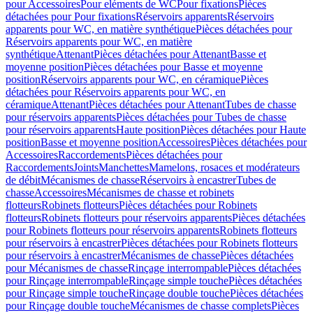
pour Accessoires
Pour eléments de WC
Pour fixations
Pièces
détachées pour Pour fixations
Réservoirs apparents
Réservoirs
apparents pour WC, en matière synthétique
Pièces détachées pour
Réservoirs apparents pour WC, en matière
synthétique
Attenant
Pièces détachées pour Attenant
Basse et
moyenne position
Pièces détachées pour Basse et moyenne
position
Réservoirs apparents pour WC, en céramique
Pièces
détachées pour Réservoirs apparents pour WC, en
céramique
Attenant
Pièces détachées pour Attenant
Tubes de chasse
pour réservoirs apparents
Pièces détachées pour Tubes de chasse
pour réservoirs apparents
Haute position
Pièces détachées pour Haute
position
Basse et moyenne position
Accessoires
Pièces détachées pour
Accessoires
Raccordements
Pièces détachées pour
Raccordements
Joints
Manchettes
Mamelons, rosaces et modérateurs
de débit
Mécanismes de chasse
Réservoirs à encastrer
Tubes de
chasse
Accessoires
Mécanismes de chasse et robinets
flotteurs
Robinets flotteurs
Pièces détachées pour Robinets
flotteurs
Robinets flotteurs pour réservoirs apparents
Pièces détachées
pour Robinets flotteurs pour réservoirs apparents
Robinets flotteurs
pour réservoirs à encastrer
Pièces détachées pour Robinets flotteurs
pour réservoirs à encastrer
Mécanismes de chasse
Pièces détachées
pour Mécanismes de chasse
Rinçage interrompable
Pièces détachées
pour Rinçage interrompable
Rinçage simple touche
Pièces détachées
pour Rinçage simple touche
Rinçage double touche
Pièces détachées
pour Rinçage double touche
Mécanismes de chasse complets
Pièces