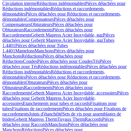
Circulation interne
Réductions indémontables
Pièces détachées pour
Réductions indémontables
Réductions et raccordements,
démontables
Pièces détachées pour Réductions et raccordements,
démontables
Compensateurs
Pièces détachées pour
Compensateurs
Obturateurs
Pièces détachées pour
Obturateurs
Raccordements
Pièces détachées pour
Raccordements
Geberit Mapress Acier Inoxydable, gaz
Pièces
détachées pour Geberit Mapress Acier Inoxydable, gaz
Tubes
1.4401
Pièces détachées pour Tubes
1.4401
Mamelons
Manchons
Pièces détachées pour
Manchons
Réductions
Pièces détachées pour
Réductions
Coudes
Pièces détachées pour Coudes
Tés
Pièces
détachées pour Tés
Réductions indémontables
Pièces détachées pour
Réductions indémontables
Réductions et raccordements,
démontables
Pièces détachées pour Réductions et raccordements,
démontables
Obturateurs
Pièces détachées pour
Obturateurs
Raccordements
Pièces détachées pour
Raccordements
Geberit Mapress Acier Inoxydable, accessoires
Pièces
détachées pour Geberit Mapress Acier Inoxydable,
accessoires
Etanchements pour tubes et raccords
Fixations pour
tubes
Fixations de raccordements
Pièces détachées pour Fixations de
raccordements
Joints d'étanchéité
Sets de vis pour assemblages de
brides
Geberit Mapress Therm
Tuyaux Therm
Raccords
Pièces
détachées pour Raccords
Manchons
Pièces détachées pour
Manchons
Réductions
Pièces détachées pour