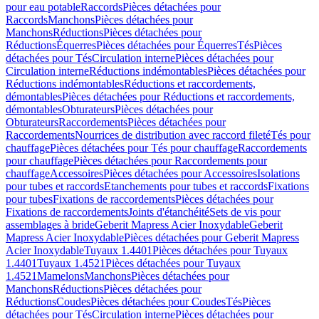
pour eau potable
Raccords
Pièces détachées pour
Raccords
Manchons
Pièces détachées pour
Manchons
Réductions
Pièces détachées pour
Réductions
Équerres
Pièces détachées pour Équerres
Tés
Pièces
détachées pour Tés
Circulation interne
Pièces détachées pour
Circulation interne
Réductions indémontables
Pièces détachées pour
Réductions indémontables
Réductions et raccordements,
démontables
Pièces détachées pour Réductions et raccordements,
démontables
Obturateurs
Pièces détachées pour
Obturateurs
Raccordements
Pièces détachées pour
Raccordements
Nourrices de distribution avec raccord fileté
Tés pour
chauffage
Pièces détachées pour Tés pour chauffage
Raccordements
pour chauffage
Pièces détachées pour Raccordements pour
chauffage
Accessoires
Pièces détachées pour Accessoires
Isolations
pour tubes et raccords
Etanchements pour tubes et raccords
Fixations
pour tubes
Fixations de raccordements
Pièces détachées pour
Fixations de raccordements
Joints d'étanchéité
Sets de vis pour
assemblages à bride
Geberit Mapress Acier Inoxydable
Geberit
Mapress Acier Inoxydable
Pièces détachées pour Geberit Mapress
Acier Inoxydable
Tuyaux 1.4401
Pièces détachées pour Tuyaux
1.4401
Tuyaux 1.4521
Pièces détachées pour Tuyaux
1.4521
Mamelons
Manchons
Pièces détachées pour
Manchons
Réductions
Pièces détachées pour
Réductions
Coudes
Pièces détachées pour Coudes
Tés
Pièces
détachées pour Tés
Circulation interne
Pièces détachées pour