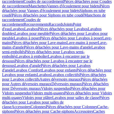
raccordement
Coudes de raccordement
Pièces détachées pour Coudes
de raccordement
Manchettes
Vannes d'écoulement pour bidets
Pièces
détachées pour Vannes d'écoulement pour bidets
Siphons en tube
coudé
Pièces détachées pour Siphons en tube coudé
Manchons de
raccordement
Coudes de
raccordement
Recouvrements
Raccords
Joints
Point
d'eau
Lavabos
Lavabos
Pièces détachées pour Lavabos
Lavabos
doubles
Lavabos pour meuble
Pièces détachées pour Lavabos pour
meuble
Lavabos à poser
Pièces détachées pour Lavabos à poser
Lave-
mains
Pièces détachées pour Lave-mains
Lave-mains à poser
Lave-
mains d'angle
Pièces détachées pour Lave-mains d'angle
Lavabos
semi-emboîtés
Pièces détachées pour Lavabos semi-
emboîtés
Lavabos à emboîter
Lavabos à encastrer par le
dessous
Pièces détachées pour Lavabos à encastrer par le
dessous
Lavabos d'angle
Pièces détachées pour Lavabos
d'angle
Lavabos Comfort
Lavabos pour enfants
Pièces détachées pour
Lavabos pour enfants
Lavabos
Lavabos collectifs
Pièces détachées
pour Lavabos collectifs
Autres déversoirs muraux
Pièces détachées
pour Autres déversoirs muraux
Déversoirs muraux
Pièces détachées
pour Déversoirs muraux
Vidoirs suspendus
Pièces détachées pour
Vidoirs suspendus
Vidoirs multi-usages
Pièces détachées pour Vidoirs
multi-usages
Vidoirs pour plâtre
Lavabos pour salles de classe
Pièces
détachées pour Lavabos pour salles de
classe
Accessoires
Colonnes
Pièces détachées pour Colonnes
Cache-
siphons
Pièces détachées pour Cache-siphons
Accessoires
Caches