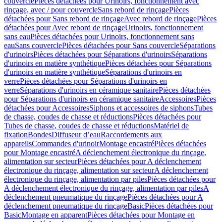
couvercle
Pièces détachées pour Urinoirs, fonctionnement avec
rinçage, avec / pour couvercle
Sans rebord de rinçage
Pièces
détachées pour Sans rebord de rinçage
Avec rebord de rinçage
Pièces
détachées pour Avec rebord de rinçage
Urinoirs, fonctionnement
sans eau
Pièces détachées pour Urinoirs, fonctionnement sans
eau
Sans couvercle
Pièces détachées pour Sans couvercle
Séparations
d'urinoirs
Pièces détachées pour Séparations d'urinoirs
Séparations
d'urinoirs en matière synthétique
Pièces détachées pour Séparations
d'urinoirs en matière synthétique
Séparations d'urinoirs en
verre
Pièces détachées pour Séparations d'urinoirs en
verre
Séparations d'urinoirs en céramique sanitaire
Pièces détachées
pour Séparations d'urinoirs en céramique sanitaire
Accessoires
Pièces
détachées pour Accessoires
Siphons et accessoires de siphons
Tubes
de chasse, coudes de chasse et réductions
Pièces détachées pour
Tubes de chasse, coudes de chasse et réductions
Matériel de
fixation
Bondes
Diffuseur d’eau
Raccordements aux
appareils
Commandes d'urinoir
Montage encastré
Pièces détachées
pour Montage encastré
A déclenchement électronique du rinçage,
alimentation sur secteur
Pièces détachées pour A déclenchement
électronique du rinçage, alimentation sur secteur
A déclenchement
électronique du rinçage, alimentation par piles
Pièces détachées pour
A déclenchement électronique du rinçage, alimentation par piles
A
déclenchement pneumatique du rinçage
Pièces détachées pour A
déclenchement pneumatique du rinçage
Basic
Pièces détachées pour
Basic
Montage en apparent
Pièces détachées pour Montage en