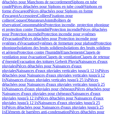
détachées pour Manchons de raccordement
Siphons en tube
coudé
Pièces détachées pour Siphons en tube coudé
Siphons en
forme d'escargot
Pièces détachées pour Siphons en forme
d'escargot
Accessoires
Colliers
Fixations pour
colliers
Coques
Obturateurs
Joints
Boîtiers de
réservation
Consommables
Protection incendie, protection phonique
et protection contre l'humidité
Protection incendie
Pièces détachées
pour Protection incendie
Protection incendie pour systèmes
d'évacuation
Pièces détachées pour Protection incendie pour
systèmes d'évacuation
Systèmes de fermeture pour plafond
Protection
phonique
Isolations des bruits solidiens
Isolations des bruits solidiens
et aériens
Protection contre l'humidité
Etanchements
Clapets de
ventilation pour évacuation
Clapets de ventilation
Clapets de retenue
d’énergie
Evacuation des toitures Geberit Pluvia
Naissances d'eaux
pluviales
Pièces détachées pour Naissances d'eaux
pluviales
Naissances d'eaux pluviales verticales jusqu'à 12 l/s
Pièces
détachées pour Naissances d'eaux pluviales verticales jusqu'à 12
l/s
Naissances d'eaux pluviales verticales jusqu'à 25 l/s
Pièces
détachées pour Naissances d'eaux pluviales verticales jusqu'à 25
l/s
Naissances d'eaux pluviales pour chéneaux
Pièces détachées pour
Naissances d'eaux pluviales pour chéneaux
Naissances d'eaux
pluviales jusqu'à 12 l/s
Pièces détachées pour Naissances d'eaux
pluviales jusqu'à 12 l/s
Naissances d'eaux pluviales jusqu'à 25
l/s
Pièces détachées pour Naissances d'eaux pluviales jusqu'à 25
l/s
Eléments de barrières anti-condensation
Pièces détachées pour