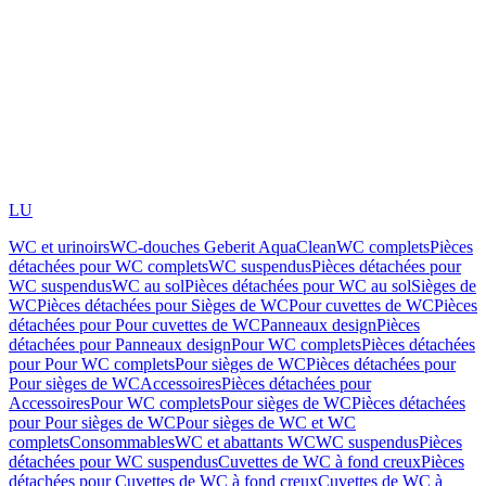
LU
WC et urinoirs
WC-douches Geberit AquaClean
WC complets
Pièces
détachées pour WC complets
WC suspendus
Pièces détachées pour
WC suspendus
WC au sol
Pièces détachées pour WC au sol
Sièges de
WC
Pièces détachées pour Sièges de WC
Pour cuvettes de WC
Pièces
détachées pour Pour cuvettes de WC
Panneaux design
Pièces
détachées pour Panneaux design
Pour WC complets
Pièces détachées
pour Pour WC complets
Pour sièges de WC
Pièces détachées pour
Pour sièges de WC
Accessoires
Pièces détachées pour
Accessoires
Pour WC complets
Pour sièges de WC
Pièces détachées
pour Pour sièges de WC
Pour sièges de WC et WC
complets
Consommables
WC et abattants WC
WC suspendus
Pièces
détachées pour WC suspendus
Cuvettes de WC à fond creux
Pièces
détachées pour Cuvettes de WC à fond creux
Cuvettes de WC à