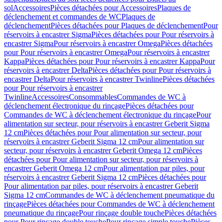
sol
Accessoires
Pièces détachées pour Accessoires
Plaques de
déclenchement et commandes de WC
Plaques de
déclenchement
Pièces détachées pour Plaques de déclenchement
Pour
réservoirs à encastrer Sigma
Pièces détachées pour Pour réservoirs à
encastrer Sigma
Pour réservoirs à encastrer Omega
Pièces détachées
pour Pour réservoirs à encastrer Omega
Pour réservoirs à encastrer
Kappa
Pièces détachées pour Pour réservoirs à encastrer Kappa
Pour
réservoirs à encastrer Delta
Pièces détachées pour Pour réservoirs à
encastrer Delta
Pour réservoirs à encastrer Twinline
Pièces détachées
pour Pour réservoirs à encastrer
Twinline
Accessoires
Consommables
Commandes de WC à
déclenchement électronique du rinçage
Pièces détachées pour
Commandes de WC à déclenchement électronique du rinçage
Pour
alimentation sur secteur, pour réservoirs à encastrer Geberit Sigma
12 cm
Pièces détachées pour Pour alimentation sur secteur, pour
réservoirs à encastrer Geberit Sigma 12 cm
Pour alimentation sur
secteur, pour réservoirs à encastrer Geberit Omega 12 cm
Pièces
détachées pour Pour alimentation sur secteur, pour réservoirs à
encastrer Geberit Omega 12 cm
Pour alimentation par piles, pour
réservoirs à encastrer Geberit Sigma 12 cm
Pièces détachées pour
Pour alimentation par piles, pour réservoirs à encastrer Geberit
Sigma 12 cm
Commandes de WC à déclenchement pneumatique du
rinçage
Pièces détachées pour Commandes de WC à déclenchement
pneumatique du rinçage
Pour rinçage double touche
Pièces détachées
pour Pour rinçage double touche
Pour rinçage simple touche
Pièces