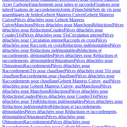
Acier Carbone
Etanchements pour tubes et raccords
Fixations pour
tubes
Fixations de raccordements
Joints d'étanchéité
Sets de vis pour
assemblages de brides
Geberit Mapress Cuivre
Geberit Mapress
Cuivre
Pièces détachées pour Geberit Mapress
Cuivre
Manchons
Pièces détachées pour Manchons
Réductions
Pièces
détachées pour Réductions
Coudes
Pièces détachées pour
Coudes
Tés
Pièces détachées pour Tés
Circulation interne
Pièces
détachées pour Circulation interne
Raccords en croix
Pièces
détachées pour Raccords en croix
Réductions indémontables
Pièces
détachées pour Réductions indémontables
Réductions et
raccordements, démontables
Pièces détachées pour Réductions et
raccordements, démontables
Obturateurs
Pièces détachées pour
Obturateurs
Raccordements
Pièces détachées pour
Raccordements
Tés pour chauffage
Pièces détachées pour Tés pour
chauffage
Raccordements pour chauffage
Pièces détachées pour
Raccordements pour chauffage
Geberit Mapress Cuivre, gaz
Pièces
détachées pour Geberit Mapress Cuivre, gaz
Manchons
Pièces
détachées pour Manchons
Réductions
Pièces détachées pour
Réductions
Coudes
Pièces détachées pour Coudes
Tés
Pièces
détachées pour Tés
Réductions indémontables
Pièces détachées pour
Réductions indémontables
Réductions et raccordements,
démontables
Pièces détachées pour Réductions et raccordements,
démontables
Obturateurs
Pièces détachées pour
Obturateurs
Raccordements
Pièces détachées pour
Raccordements
Accessoires pour Geberit Mapress Cuivre
Pièces