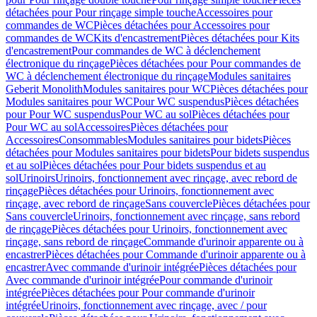
détachées pour Pour rinçage simple touche
Accessoires pour
commandes de WC
Pièces détachées pour Accessoires pour
commandes de WC
Kits d'encastrement
Pièces détachées pour Kits
d'encastrement
Pour commandes de WC à déclenchement
électronique du rinçage
Pièces détachées pour Pour commandes de
WC à déclenchement électronique du rinçage
Modules sanitaires
Geberit Monolith
Modules sanitaires pour WC
Pièces détachées pour
Modules sanitaires pour WC
Pour WC suspendus
Pièces détachées
pour Pour WC suspendus
Pour WC au sol
Pièces détachées pour
Pour WC au sol
Accessoires
Pièces détachées pour
Accessoires
Consommables
Modules sanitaires pour bidets
Pièces
détachées pour Modules sanitaires pour bidets
Pour bidets suspendus
et au sol
Pièces détachées pour Pour bidets suspendus et au
sol
Urinoirs
Urinoirs, fonctionnement avec rinçage, avec rebord de
rinçage
Pièces détachées pour Urinoirs, fonctionnement avec
rinçage, avec rebord de rinçage
Sans couvercle
Pièces détachées pour
Sans couvercle
Urinoirs, fonctionnement avec rinçage, sans rebord
de rinçage
Pièces détachées pour Urinoirs, fonctionnement avec
rinçage, sans rebord de rinçage
Commande d'urinoir apparente ou à
encastrer
Pièces détachées pour Commande d'urinoir apparente ou à
encastrer
Avec commande d'urinoir intégrée
Pièces détachées pour
Avec commande d'urinoir intégrée
Pour commande d'urinoir
intégrée
Pièces détachées pour Pour commande d'urinoir
intégrée
Urinoirs, fonctionnement avec rinçage, avec / pour