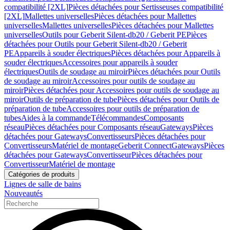
compatibilité [2XL]
Pièces détachées pour Sertisseuses compatibilité
[2XL]
Mallettes universelles
Pièces détachées pour Mallettes
universelles
Mallettes universelles
Pièces détachées pour Mallettes
universelles
Outils pour Geberit Silent-db20 / Geberit PE
Pièces
détachées pour Outils pour Geberit Silent-db20 / Geberit
PE
Appareils à souder électriques
Pièces détachées pour Appareils à
souder électriques
Accessoires pour appareils à souder
électriques
Outils de soudage au miroir
Pièces détachées pour Outils
de soudage au miroir
Accessoires pour outils de soudage au
miroir
Pièces détachées pour Accessoires pour outils de soudage au
miroir
Outils de préparation de tube
Pièces détachées pour Outils de
préparation de tube
Accessoires pour outils de préparation de
tubes
Aides à la commande
Télécommandes
Composants
réseau
Pièces détachées pour Composants réseau
Gateways
Pièces
détachées pour Gateways
Convertisseurs
Pièces détachées pour
Convertisseurs
Matériel de montage
Geberit Connect
Gateways
Pièces
détachées pour Gateways
Convertisseur
Pièces détachées pour
Convertisseur
Matériel de montage
Catégories de produits
Lignes de salle de bains
Nouveautés