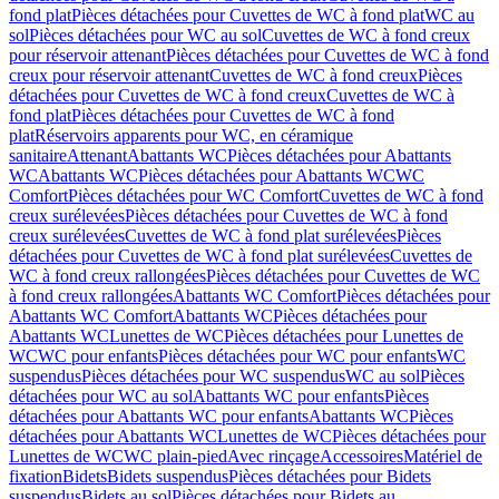
fond plat
Pièces détachées pour Cuvettes de WC à fond plat
WC au
sol
Pièces détachées pour WC au sol
Cuvettes de WC à fond creux
pour réservoir attenant
Pièces détachées pour Cuvettes de WC à fond
creux pour réservoir attenant
Cuvettes de WC à fond creux
Pièces
détachées pour Cuvettes de WC à fond creux
Cuvettes de WC à
fond plat
Pièces détachées pour Cuvettes de WC à fond
plat
Réservoirs apparents pour WC, en céramique
sanitaire
Attenant
Abattants WC
Pièces détachées pour Abattants
WC
Abattants WC
Pièces détachées pour Abattants WC
WC
Comfort
Pièces détachées pour WC Comfort
Cuvettes de WC à fond
creux surélevées
Pièces détachées pour Cuvettes de WC à fond
creux surélevées
Cuvettes de WC à fond plat surélevées
Pièces
détachées pour Cuvettes de WC à fond plat surélevées
Cuvettes de
WC à fond creux rallongées
Pièces détachées pour Cuvettes de WC
à fond creux rallongées
Abattants WC Comfort
Pièces détachées pour
Abattants WC Comfort
Abattants WC
Pièces détachées pour
Abattants WC
Lunettes de WC
Pièces détachées pour Lunettes de
WC
WC pour enfants
Pièces détachées pour WC pour enfants
WC
suspendus
Pièces détachées pour WC suspendus
WC au sol
Pièces
détachées pour WC au sol
Abattants WC pour enfants
Pièces
détachées pour Abattants WC pour enfants
Abattants WC
Pièces
détachées pour Abattants WC
Lunettes de WC
Pièces détachées pour
Lunettes de WC
WC plain-pied
Avec rinçage
Accessoires
Matériel de
fixation
Bidets
Bidets suspendus
Pièces détachées pour Bidets
suspendus
Bidets au sol
Pièces détachées pour Bidets au