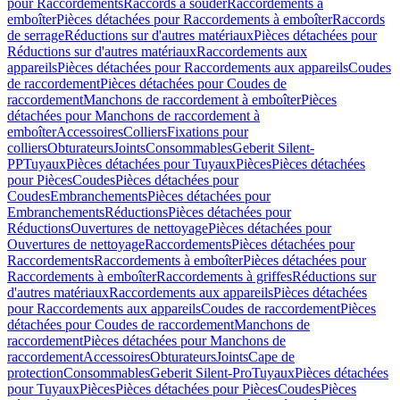
pour Raccordements
Raccords à souder
Raccordements à
emboîter
Pièces détachées pour Raccordements à emboîter
Raccords
de serrage
Réductions sur d'autres matériaux
Pièces détachées pour
Réductions sur d'autres matériaux
Raccordements aux
appareils
Pièces détachées pour Raccordements aux appareils
Coudes
de raccordement
Pièces détachées pour Coudes de
raccordement
Manchons de raccordement à emboîter
Pièces
détachées pour Manchons de raccordement à
emboîter
Accessoires
Colliers
Fixations pour
colliers
Obturateurs
Joints
Consommables
Geberit Silent-
PP
Tuyaux
Pièces détachées pour Tuyaux
Pièces
Pièces détachées
pour Pièces
Coudes
Pièces détachées pour
Coudes
Embranchements
Pièces détachées pour
Embranchements
Réductions
Pièces détachées pour
Réductions
Ouvertures de nettoyage
Pièces détachées pour
Ouvertures de nettoyage
Raccordements
Pièces détachées pour
Raccordements
Raccordements à emboîter
Pièces détachées pour
Raccordements à emboîter
Raccordements à griffes
Réductions sur
d'autres matériaux
Raccordements aux appareils
Pièces détachées
pour Raccordements aux appareils
Coudes de raccordement
Pièces
détachées pour Coudes de raccordement
Manchons de
raccordement
Pièces détachées pour Manchons de
raccordement
Accessoires
Obturateurs
Joints
Cape de
protection
Consommables
Geberit Silent-Pro
Tuyaux
Pièces détachées
pour Tuyaux
Pièces
Pièces détachées pour Pièces
Coudes
Pièces