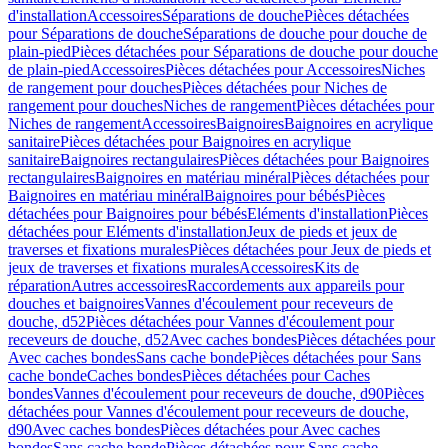
d'installation
Accessoires
Séparations de douche
Pièces détachées
pour Séparations de douche
Séparations de douche pour douche de
plain-pied
Pièces détachées pour Séparations de douche pour douche
de plain-pied
Accessoires
Pièces détachées pour Accessoires
Niches
de rangement pour douches
Pièces détachées pour Niches de
rangement pour douches
Niches de rangement
Pièces détachées pour
Niches de rangement
Accessoires
Baignoires
Baignoires en acrylique
sanitaire
Pièces détachées pour Baignoires en acrylique
sanitaire
Baignoires rectangulaires
Pièces détachées pour Baignoires
rectangulaires
Baignoires en matériau minéral
Pièces détachées pour
Baignoires en matériau minéral
Baignoires pour bébés
Pièces
détachées pour Baignoires pour bébés
Eléments d'installation
Pièces
détachées pour Eléments d'installation
Jeux de pieds et jeux de
traverses et fixations murales
Pièces détachées pour Jeux de pieds et
jeux de traverses et fixations murales
Accessoires
Kits de
réparation
Autres accessoires
Raccordements aux appareils pour
douches et baignoires
Vannes d'écoulement pour receveurs de
douche, d52
Pièces détachées pour Vannes d'écoulement pour
receveurs de douche, d52
Avec caches bondes
Pièces détachées pour
Avec caches bondes
Sans cache bonde
Pièces détachées pour Sans
cache bonde
Caches bondes
Pièces détachées pour Caches
bondes
Vannes d'écoulement pour receveurs de douche, d90
Pièces
détachées pour Vannes d'écoulement pour receveurs de douche,
d90
Avec caches bondes
Pièces détachées pour Avec caches
bondes
Sans cache bonde
Pièces détachées pour Sans cache