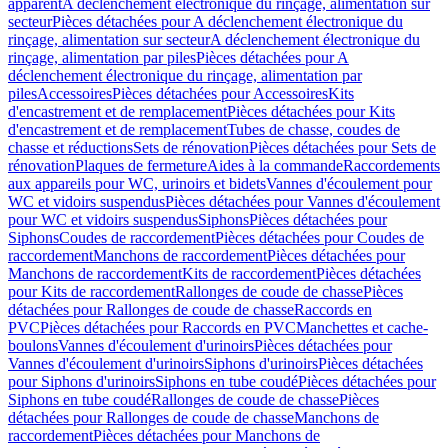
apparent
A déclenchement électronique du rinçage, alimentation sur
secteur
Pièces détachées pour A déclenchement électronique du
rinçage, alimentation sur secteur
A déclenchement électronique du
rinçage, alimentation par piles
Pièces détachées pour A
déclenchement électronique du rinçage, alimentation par
piles
Accessoires
Pièces détachées pour Accessoires
Kits
d'encastrement et de remplacement
Pièces détachées pour Kits
d'encastrement et de remplacement
Tubes de chasse, coudes de
chasse et réductions
Sets de rénovation
Pièces détachées pour Sets de
rénovation
Plaques de fermeture
Aides à la commande
Raccordements
aux appareils pour WC, urinoirs et bidets
Vannes d'écoulement pour
WC et vidoirs suspendus
Pièces détachées pour Vannes d'écoulement
pour WC et vidoirs suspendus
Siphons
Pièces détachées pour
Siphons
Coudes de raccordement
Pièces détachées pour Coudes de
raccordement
Manchons de raccordement
Pièces détachées pour
Manchons de raccordement
Kits de raccordement
Pièces détachées
pour Kits de raccordement
Rallonges de coude de chasse
Pièces
détachées pour Rallonges de coude de chasse
Raccords en
PVC
Pièces détachées pour Raccords en PVC
Manchettes et cache-
boulons
Vannes d'écoulement d'urinoirs
Pièces détachées pour
Vannes d'écoulement d'urinoirs
Siphons d'urinoirs
Pièces détachées
pour Siphons d'urinoirs
Siphons en tube coudé
Pièces détachées pour
Siphons en tube coudé
Rallonges de coude de chasse
Pièces
détachées pour Rallonges de coude de chasse
Manchons de
raccordement
Pièces détachées pour Manchons de