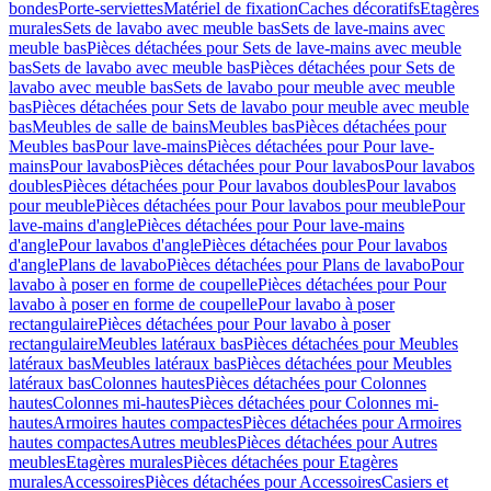
bondes
Porte-serviettes
Matériel de fixation
Caches décoratifs
Etagères
murales
Sets de lavabo avec meuble bas
Sets de lave-mains avec
meuble bas
Pièces détachées pour Sets de lave-mains avec meuble
bas
Sets de lavabo avec meuble bas
Pièces détachées pour Sets de
lavabo avec meuble bas
Sets de lavabo pour meuble avec meuble
bas
Pièces détachées pour Sets de lavabo pour meuble avec meuble
bas
Meubles de salle de bains
Meubles bas
Pièces détachées pour
Meubles bas
Pour lave-mains
Pièces détachées pour Pour lave-
mains
Pour lavabos
Pièces détachées pour Pour lavabos
Pour lavabos
doubles
Pièces détachées pour Pour lavabos doubles
Pour lavabos
pour meuble
Pièces détachées pour Pour lavabos pour meuble
Pour
lave-mains d'angle
Pièces détachées pour Pour lave-mains
d'angle
Pour lavabos d'angle
Pièces détachées pour Pour lavabos
d'angle
Plans de lavabo
Pièces détachées pour Plans de lavabo
Pour
lavabo à poser en forme de coupelle
Pièces détachées pour Pour
lavabo à poser en forme de coupelle
Pour lavabo à poser
rectangulaire
Pièces détachées pour Pour lavabo à poser
rectangulaire
Meubles latéraux bas
Pièces détachées pour Meubles
latéraux bas
Meubles latéraux bas
Pièces détachées pour Meubles
latéraux bas
Colonnes hautes
Pièces détachées pour Colonnes
hautes
Colonnes mi-hautes
Pièces détachées pour Colonnes mi-
hautes
Armoires hautes compactes
Pièces détachées pour Armoires
hautes compactes
Autres meubles
Pièces détachées pour Autres
meubles
Etagères murales
Pièces détachées pour Etagères
murales
Accessoires
Pièces détachées pour Accessoires
Casiers et