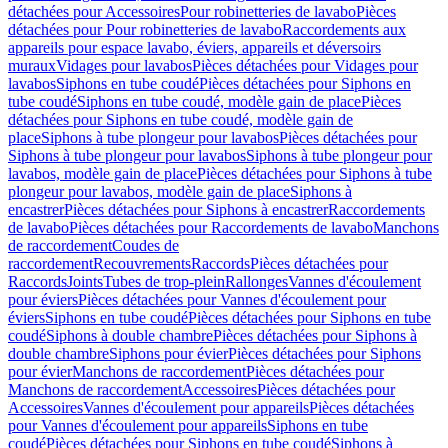
détachées pour Accessoires
Pour robinetteries de lavabo
Pièces
détachées pour Pour robinetteries de lavabo
Raccordements aux
appareils pour espace lavabo, éviers, appareils et déversoirs
muraux
Vidages pour lavabos
Pièces détachées pour Vidages pour
lavabos
Siphons en tube coudé
Pièces détachées pour Siphons en
tube coudé
Siphons en tube coudé, modèle gain de place
Pièces
détachées pour Siphons en tube coudé, modèle gain de
place
Siphons à tube plongeur pour lavabos
Pièces détachées pour
Siphons à tube plongeur pour lavabos
Siphons à tube plongeur pour
lavabos, modèle gain de place
Pièces détachées pour Siphons à tube
plongeur pour lavabos, modèle gain de place
Siphons à
encastrer
Pièces détachées pour Siphons à encastrer
Raccordements
de lavabo
Pièces détachées pour Raccordements de lavabo
Manchons
de raccordement
Coudes de
raccordement
Recouvrements
Raccords
Pièces détachées pour
Raccords
Joints
Tubes de trop-plein
Rallonges
Vannes d'écoulement
pour éviers
Pièces détachées pour Vannes d'écoulement pour
éviers
Siphons en tube coudé
Pièces détachées pour Siphons en tube
coudé
Siphons à double chambre
Pièces détachées pour Siphons à
double chambre
Siphons pour évier
Pièces détachées pour Siphons
pour évier
Manchons de raccordement
Pièces détachées pour
Manchons de raccordement
Accessoires
Pièces détachées pour
Accessoires
Vannes d'écoulement pour appareils
Pièces détachées
pour Vannes d'écoulement pour appareils
Siphons en tube
coudé
Pièces détachées pour Siphons en tube coudé
Siphons à