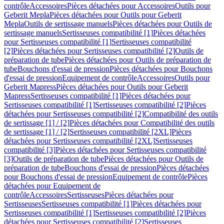
contrôle
Accessoires
Pièces détachées pour Accessoires
Outils pour
Geberit Mepla
Pièces détachées pour Outils pour Geberit
Mepla
Outils de sertissage manuels
Pièces détachées pour Outils de
sertissage manuels
Sertisseuses compatibilité [1]
Pièces détachées
pour Sertisseuses compatibilité [1]
Sertisseuses compatibilité
[2]
Pièces détachées pour Sertisseuses compatibilité [2]
Outils de
préparation de tube
Pièces détachées pour Outils de préparation de
tube
Bouchons d'essai de pression
Pièces détachées pour Bouchons
d'essai de pression
Equipement de contrôle
Accessoires
Outils pour
Geberit Mapress
Pièces détachées pour Outils pour Geberit
Mapress
Sertisseuses compatibilité [1]
Pièces détachées pour
Sertisseuses compatibilité [1]
Sertisseuses compatibilité [2]
Pièces
détachées pour Sertisseuses compatibilité [2]
Compatibilité des outils
de sertissage [1] / [2]
Pièces détachées pour Compatibilité des outils
de sertissage [1] / [2]
Sertisseuses compatibilité [2XL]
Pièces
détachées pour Sertisseuses compatibilité [2XL]
Sertisseuses
compatibilité [3]
Pièces détachées pour Sertisseuses compatibilité
[3]
Outils de préparation de tube
Pièces détachées pour Outils de
préparation de tube
Bouchons d'essai de pression
Pièces détachées
pour Bouchons d'essai de pression
Equipement de contrôle
Pièces
détachées pour Equipement de
contrôle
Accessoires
Sertisseuses
Pièces détachées pour
Sertisseuses
Sertisseuses compatibilité [1]
Pièces détachées pour
Sertisseuses compatibilité [1]
Sertisseuses compatibilité [2]
Pièces
détachées pour Sertisseuses compatibilité [2]
Sertisseuses