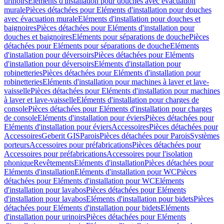
urinoirs
Eléments d'installation pour douches avec évacuation
murale
Pièces détachées pour Eléments d'installation pour douches
avec évacuation murale
Eléments d'installation pour douches et
baignoires
Pièces détachées pour Eléments d'installation pour
douches et baignoires
Eléments pour séparations de douche
Pièces
détachées pour Eléments pour séparations de douche
Eléments
d'installation pour déversoirs
Pièces détachées pour Eléments
d'installation pour déversoirs
Eléments d'installation pour
robinetteries
Pièces détachées pour Eléments d'installation pour
robinetteries
Eléments d'installation pour machines à laver et lave-
vaisselle
Pièces détachées pour Eléments d'installation pour machines
à laver et lave-vaisselle
Eléments d'installation pour charges de
console
Pièces détachées pour Eléments d'installation pour charges
de console
Eléments d'installation pour éviers
Pièces détachées pour
Eléments d'installation pour éviers
Accessoires
Pièces détachées pour
Accessoires
Geberit GIS
Parois
Pièces détachées pour Parois
Systèmes
porteurs
Accessoires pour préfabrications
Pièces détachées pour
Accessoires pour préfabrications
Accessoires pour l'isolation
phonique
Revêtements
Eléments d'installation
Pièces détachées pour
Eléments d'installation
Eléments d'installation pour WC
Pièces
détachées pour Eléments d'installation pour WC
Eléments
d'installation pour lavabos
Pièces détachées pour Eléments
d'installation pour lavabos
Eléments d'installation pour bidets
Pièces
détachées pour Eléments d'installation pour bidets
Eléments
d'installation pour urinoirs
Pièces détachées pour Eléments