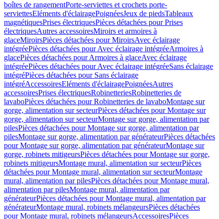
boîtes de rangement
Porte-serviettes et crochets porte-
serviettes
Eléments d'éclairage
Poignées
Jeux de pieds
Tableaux
magnétiques
Prises électriques
Pièces détachées pour Prises
électriques
Autres accessoires
Miroirs et armoires à
glace
Miroirs
Pièces détachées pour Miroirs
Avec éclairage
intégrée
Pièces détachées pour Avec éclairage intégrée
Armoires à
glace
Pièces détachées pour Armoires à glace
Avec éclairage
intégrée
Pièces détachées pour Avec éclairage intégrée
Sans éclairage
intégré
Pièces détachées pour Sans éclairage
intégré
Accessoires
Eléments d'éclairage
Poignées
Autres
accessoires
Prises électriques
Robinetteries
Robinetteries de
lavabo
Pièces détachées pour Robinetteries de lavabo
Montage sur
gorge, alimentation sur secteur
Pièces détachées pour Montage sur
gorge, alimentation sur secteur
Montage sur gorge, alimentation par
piles
Pièces détachées pour Montage sur gorge, alimentation par
piles
Montage sur gorge, alimentation par générateur
Pièces détachées
pour Montage sur gorge, alimentation par générateur
Montage sur
gorge, robinets mitigeurs
Pièces détachées pour Montage sur gorge,
robinets mitigeurs
Montage mural, alimentation sur secteur
Pièces
détachées pour Montage mural, alimentation sur secteur
Montage
mural, alimentation par piles
Pièces détachées pour Montage mural,
alimentation par piles
Montage mural, alimentation par
générateur
Pièces détachées pour Montage mural, alimentation par
générateur
Montage mural, robinets mélangeurs
Pièces détachées
pour Montage mural, robinets mélangeurs
Accessoires
Pièces