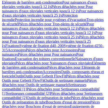
Eléments de barrières anti-condensation
Pour naissances d'eaux
pluviales verticales jusqu'à 12 l/s
Pièces détachées pour Pour
naissances d'eaux pluviales verticales jusqu'à 12 l/s
Pour naissances
d'eaux pluviales verticales jusqu'à 25 l/s
Protection
incendie
Protection incendie pour systèmes d'évacuation
Trop-pleins
de sécurité
Pièces détachées pour Trop-pleins de sécurité
Pour
naissances d'eaux pluviales verticales jusqu'à 12 l/s
Pièces détachées
pour Pour naissances d'eaux pluviales verticales jusqu'à 12 l/s
Pour
naissances d'eaux pluviales verticales jusqu'à 25 l/s
Pièces détachées
pour Pour naissances d'eaux pluviales verticales jusqu'à 25
l/s
Fixations
Système de fixation d40–200
Système de fixation d250–
315
Accessoires
Pièces détachées pour Accessoires
Pour
naissances
Pièces détachées pour Pour naissances
Pour
fixations
Evacuation des toitures conventionnelle
Naissances d'eaux
pluviales
Pièces détachées pour Naissances d'eaux pluviales
Eléments
de barrières anti-condensation
Pièces détachées pour Eléments de
barrières anti-condensation
Accessoires
Outils, composants réseau et
logiciels
Outils
Outils pour Geberit FlowFit
Pièces détachées pour
Outils pour Geberit FlowFit
Outils de sertissage manuels
Pièces
détachées pour Outils de sertissage manuels
Sertisseuses
compatibilité [1]
Pièces détachées pour Sertisseuses compatibilité
[1]
Sertisseuses compatibilité [2]
Pièces détachées pour Sertisseuses
compatibilité [2]
Outils de préparation de tube
Pièces détachées pour
Outils de préparation de tube
Bouchons d'essai de pression
Pièces
détachées pour Bouchons d'essai de pression
Equipements de