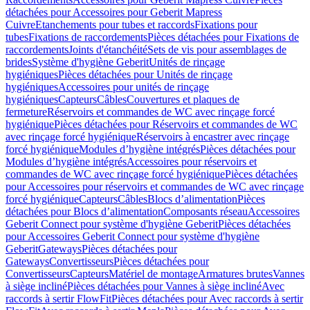
détachées pour Accessoires pour Geberit Mapress
Cuivre
Etanchements pour tubes et raccords
Fixations pour
tubes
Fixations de raccordements
Pièces détachées pour Fixations de
raccordements
Joints d'étanchéité
Sets de vis pour assemblages de
brides
Système d'hygiène Geberit
Unités de rinçage
hygiéniques
Pièces détachées pour Unités de rinçage
hygiéniques
Accessoires pour unités de rinçage
hygiéniques
Capteurs
Câbles
Couvertures et plaques de
fermeture
Réservoirs et commandes de WC avec rinçage forcé
hygiénique
Pièces détachées pour Réservoirs et commandes de WC
avec rinçage forcé hygiénique
Réservoirs à encastrer avec rinçage
forcé hygiénique
Modules d’hygiène intégrés
Pièces détachées pour
Modules d’hygiène intégrés
Accessoires pour réservoirs et
commandes de WC avec rinçage forcé hygiénique
Pièces détachées
pour Accessoires pour réservoirs et commandes de WC avec rinçage
forcé hygiénique
Capteurs
Câbles
Blocs d’alimentation
Pièces
détachées pour Blocs d’alimentation
Composants réseau
Accessoires
Geberit Connect pour système d'hygiène Geberit
Pièces détachées
pour Accessoires Geberit Connect pour système d'hygiène
Geberit
Gateways
Pièces détachées pour
Gateways
Convertisseurs
Pièces détachées pour
Convertisseurs
Capteurs
Matériel de montage
Armatures brutes
Vannes
à siège incliné
Pièces détachées pour Vannes à siège incliné
Avec
raccords à sertir FlowFit
Pièces détachées pour Avec raccords à sertir