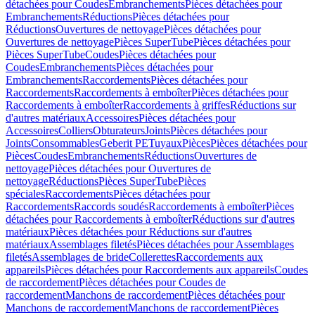
détachées pour Coudes
Embranchements
Pièces détachées pour
Embranchements
Réductions
Pièces détachées pour
Réductions
Ouvertures de nettoyage
Pièces détachées pour
Ouvertures de nettoyage
Pièces SuperTube
Pièces détachées pour
Pièces SuperTube
Coudes
Pièces détachées pour
Coudes
Embranchements
Pièces détachées pour
Embranchements
Raccordements
Pièces détachées pour
Raccordements
Raccordements à emboîter
Pièces détachées pour
Raccordements à emboîter
Raccordements à griffes
Réductions sur
d'autres matériaux
Accessoires
Pièces détachées pour
Accessoires
Colliers
Obturateurs
Joints
Pièces détachées pour
Joints
Consommables
Geberit PE
Tuyaux
Pièces
Pièces détachées pour
Pièces
Coudes
Embranchements
Réductions
Ouvertures de
nettoyage
Pièces détachées pour Ouvertures de
nettoyage
Réductions
Pièces SuperTube
Pièces
spéciales
Raccordements
Pièces détachées pour
Raccordements
Raccords soudés
Raccordements à emboîter
Pièces
détachées pour Raccordements à emboîter
Réductions sur d'autres
matériaux
Pièces détachées pour Réductions sur d'autres
matériaux
Assemblages filetés
Pièces détachées pour Assemblages
filetés
Assemblages de bride
Collerettes
Raccordements aux
appareils
Pièces détachées pour Raccordements aux appareils
Coudes
de raccordement
Pièces détachées pour Coudes de
raccordement
Manchons de raccordement
Pièces détachées pour
Manchons de raccordement
Manchons de raccordement
Pièces