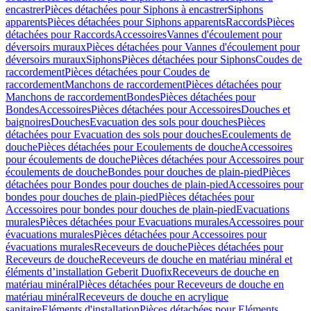
encastrer
Pièces détachées pour Siphons à encastrer
Siphons
apparents
Pièces détachées pour Siphons apparents
Raccords
Pièces
détachées pour Raccords
Accessoires
Vannes d'écoulement pour
déversoirs muraux
Pièces détachées pour Vannes d'écoulement pour
déversoirs muraux
Siphons
Pièces détachées pour Siphons
Coudes de
raccordement
Pièces détachées pour Coudes de
raccordement
Manchons de raccordement
Pièces détachées pour
Manchons de raccordement
Bondes
Pièces détachées pour
Bondes
Accessoires
Pièces détachées pour Accessoires
Douches et
baignoires
Douches
Evacuation des sols pour douches
Pièces
détachées pour Evacuation des sols pour douches
Ecoulements de
douche
Pièces détachées pour Ecoulements de douche
Accessoires
pour écoulements de douche
Pièces détachées pour Accessoires pour
écoulements de douche
Bondes pour douches de plain-pied
Pièces
détachées pour Bondes pour douches de plain-pied
Accessoires pour
bondes pour douches de plain-pied
Pièces détachées pour
Accessoires pour bondes pour douches de plain-pied
Evacuations
murales
Pièces détachées pour Evacuations murales
Accessoires pour
évacuations murales
Pièces détachées pour Accessoires pour
évacuations murales
Receveurs de douche
Pièces détachées pour
Receveurs de douche
Receveurs de douche en matériau minéral et
éléments d’installation Geberit Duofix
Receveurs de douche en
matériau minéral
Pièces détachées pour Receveurs de douche en
matériau minéral
Receveurs de douche en acrylique
sanitaire
Eléments d'installation
Pièces détachées pour Eléments