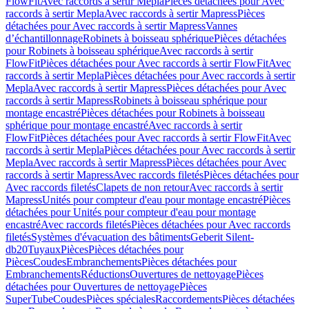
FlowFit
Avec raccords à sertir Mepla
Pièces détachées pour Avec
raccords à sertir Mepla
Avec raccords à sertir Mapress
Pièces
détachées pour Avec raccords à sertir Mapress
Vannes
d’échantillonnage
Robinets à boisseau sphérique
Pièces détachées
pour Robinets à boisseau sphérique
Avec raccords à sertir
FlowFit
Pièces détachées pour Avec raccords à sertir FlowFit
Avec
raccords à sertir Mepla
Pièces détachées pour Avec raccords à sertir
Mepla
Avec raccords à sertir Mapress
Pièces détachées pour Avec
raccords à sertir Mapress
Robinets à boisseau sphérique pour
montage encastré
Pièces détachées pour Robinets à boisseau
sphérique pour montage encastré
Avec raccords à sertir
FlowFit
Pièces détachées pour Avec raccords à sertir FlowFit
Avec
raccords à sertir Mepla
Pièces détachées pour Avec raccords à sertir
Mepla
Avec raccords à sertir Mapress
Pièces détachées pour Avec
raccords à sertir Mapress
Avec raccords filetés
Pièces détachées pour
Avec raccords filetés
Clapets de non retour
Avec raccords à sertir
Mapress
Unités pour compteur d'eau pour montage encastré
Pièces
détachées pour Unités pour compteur d'eau pour montage
encastré
Avec raccords filetés
Pièces détachées pour Avec raccords
filetés
Systèmes d'évacuation des bâtiments
Geberit Silent-
db20
Tuyaux
Pièces
Pièces détachées pour
Pièces
Coudes
Embranchements
Pièces détachées pour
Embranchements
Réductions
Ouvertures de nettoyage
Pièces
détachées pour Ouvertures de nettoyage
Pièces
SuperTube
Coudes
Pièces spéciales
Raccordements
Pièces détachées