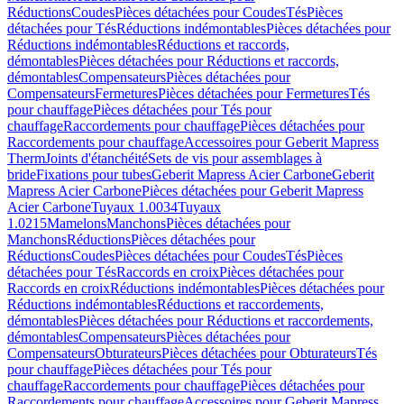
Réductions
Coudes
Pièces détachées pour Coudes
Tés
Pièces
détachées pour Tés
Réductions indémontables
Pièces détachées pour
Réductions indémontables
Réductions et raccords,
démontables
Pièces détachées pour Réductions et raccords,
démontables
Compensateurs
Pièces détachées pour
Compensateurs
Fermetures
Pièces détachées pour Fermetures
Tés
pour chauffage
Pièces détachées pour Tés pour
chauffage
Raccordements pour chauffage
Pièces détachées pour
Raccordements pour chauffage
Accessoires pour Geberit Mapress
Therm
Joints d'étanchéité
Sets de vis pour assemblages à
bride
Fixations pour tubes
Geberit Mapress Acier Carbone
Geberit
Mapress Acier Carbone
Pièces détachées pour Geberit Mapress
Acier Carbone
Tuyaux 1.0034
Tuyaux
1.0215
Mamelons
Manchons
Pièces détachées pour
Manchons
Réductions
Pièces détachées pour
Réductions
Coudes
Pièces détachées pour Coudes
Tés
Pièces
détachées pour Tés
Raccords en croix
Pièces détachées pour
Raccords en croix
Réductions indémontables
Pièces détachées pour
Réductions indémontables
Réductions et raccordements,
démontables
Pièces détachées pour Réductions et raccordements,
démontables
Compensateurs
Pièces détachées pour
Compensateurs
Obturateurs
Pièces détachées pour Obturateurs
Tés
pour chauffage
Pièces détachées pour Tés pour
chauffage
Raccordements pour chauffage
Pièces détachées pour
Raccordements pour chauffage
Accessoires pour Geberit Mapress