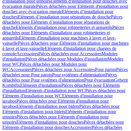
d'installation pour urinoirs
Eléments d'installation pour douches avec
évacuation murale
Pièces détachées pour Eléments d'installation pour
douches avec évacuation murale
Eléments d’installation pour
douches
Eléments d’installation pour séparations de douche
Pièces
détachées pour Eléments d’installation pour séparations de
douche
Eléments d'installation pour robinetteries et appareils
Pièces
détachées pour Eléments d'installation pour robinetteries et
appareils
Eléments d'installation pour machines à laver et lave-
vaisselle
Pièces détachées pour Eléments d'installation pour machines
à laver et lave-vaisselle
Eléments d'installation pour charges de
console
Accessoires
Pièces détachées pour Accessoires
Modules
d'installation
Pièces détachées pour Modules d'installation
Modules
pour WC
Pièces détachées pour Modules pour
WC
Accessoires
Pièces détachées pour Accessoires
Pour parois
Pièces
détachées pour Pour parois
Pour systèmes d'alimentation
Pièces
détachées pour Pour systèmes d'alimentation
Pour évacuation
Geberit
Kombifix
Eléments d'installation
Pièces détachées pour Eléments
d'installation
Eléments d'installation pour WC
Pièces détachées pour
Eléments d'installation pour WC
Eléments d'installation pour
lavabos
Pièces détachées pour Eléments d'installation pour
lavabos
Eléments d'installation pour bidets
Pièces détachées pour
Eléments d'installation pour bidets
Eléments d'installation pour
urinoirs
Pièces détachées pour Eléments d'installation pour
urinoirs
Eléments d'installation pour douches
Pièces détachées pour
Eléments d'installation pour douches
Accessoires
Pièces détachées