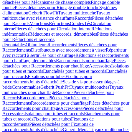
détachées pour Mécanismes de chasse complets
Rinçage double
touche
Pièces détachées pour Rinçage double touche
Systèmes
d'alimentation
Geberit FlowFit
Tuyaux multicouche
Tuyaux
multicouche avec résistance chauffante
Raccords
Pièces détachées
pour Raccords
Manchons
Réductions
Coudes
Tés
Circulation
interne
Pièces détachées pour Circulation interne
Réductions
indémontables
Réductions et raccords, démontables
Pièces détachées
pour Réductions et raccords,
démontables
Obturateurs
Raccordements
Pièces détachées pour
Raccordements
Distributeurs avec raccordement à visser
Répartiteur
avec raccord à sertir
Tés pour chauffage
Réductions et raccordements
pour chauffage, démontables
Raccordements pour chauffage
Pièces
détachées pour Raccordements pour chauffage
Accessoires
Isolations
pour tubes et raccords
Etanchéités pour tubes et raccords
Etanchéités
pour raccords
Fixations pour tubes
Fixations pour
raccordements
Joints d'étanchéité
Sets de vis pour assemblages à
bride
Consommables
Geberit PushFit
Tuyaux multicouches
Tuyaux
multicouches pour chauffage
Raccords
Pièces détachées pour
Raccords
Raccordements
Pièces détachées pour
Raccordements
Raccordements pour chauffage
Pièces détachées pour
Raccordements pour chauffage
Accessoires
Pièces détachées pour
Accessoires
Isolations pour tubes et raccords
Etanchements pour
tubes et raccords
Fixations pour tubes
Fixations de
raccordements
Pièces détachées pour Fixations de
raccordements
Joints d'étanchéité
Geberit Mepla
Tuyaux multicouches