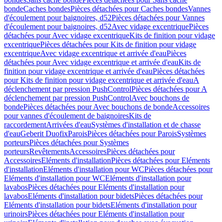
bonde
Caches bondes
Pièces détachées pour Caches bondes
Vannes
d'écoulement pour baignoires, d52
Pièces détachées pour Vannes
d'écoulement pour baignoires, d52
Avec vidage excentrique
Pièces
détachées pour Avec vidage excentrique
Kits de finition pour vidage
excentrique
Pièces détachées pour Kits de finition pour vidage
excentrique
Avec vidage excentrique et arrivée d'eau
Pièces
détachées pour Avec vidage excentrique et arrivée d'eau
Kits de
finition pour vidage excentrique et arrivée d'eau
Pièces détachées
pour Kits de finition pour vidage excentrique et arrivée d'eau
A
déclenchement par pression PushControl
Pièces détachées pour A
déclenchement par pression PushControl
Avec bouchons de
bonde
Pièces détachées pour Avec bouchons de bonde
Accessoires
pour vannes d'écoulement de baignoires
Kits de
raccordement
Arrivées d'eau
Systèmes d'installation et de chasse
d'eau
Geberit Duofix
Parois
Pièces détachées pour Parois
Systèmes
porteurs
Pièces détachées pour Systèmes
porteurs
Revêtements
Accessoires
Pièces détachées pour
Accessoires
Eléments d'installation
Pièces détachées pour Eléments
d'installation
Eléments d'installation pour WC
Pièces détachées pour
Eléments d'installation pour WC
Eléments d'installation pour
lavabos
Pièces détachées pour Eléments d'installation pour
lavabos
Eléments d'installation pour bidets
Pièces détachées pour
Eléments d'installation pour bidets
Eléments d'installation pour
urinoirs
Pièces détachées pour Eléments d'installation pour