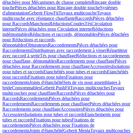
détachées pour Mécanismes de chasse complets
Rinçage double
touche
Pièces détachées pour Rinçage double touche
Systèmes
d'alimentation
Geberit FlowFit
Tuyaux multicouche
Tuyaux
multicouche avec résistance chauffante
Raccords
Pièces détachées
pour Raccords
Manchons
Réductions
Coudes
Tés
Circulation
interne
Pièces détachées pour Circulation interne
Réductions
indémontables
Réductions et raccords, démontables
Pièces détachées
pour Réductions et raccords,
démontables
Obturateurs
Raccordements
Pièces détachées pour
Raccordements
Distributeurs avec raccordement à visser
Répartiteur
avec raccord à sertir
Tés pour chauffage
Réductions et raccordements
pour chauffage, démontables
Raccordements pour chauffage
Pièces
détachées pour Raccordements pour chauffage
Accessoires
Isolations
pour tubes et raccords
Etanchéités pour tubes et raccords
Etanchéités
pour raccords
Fixations pour tubes
Fixations pour
raccordements
Joints d'étanchéité
Sets de vis pour assemblages à
bride
Consommables
Geberit PushFit
Tuyaux multicouches
Tuyaux
multicouches pour chauffage
Raccords
Pièces détachées pour
Raccords
Raccordements
Pièces détachées pour
Raccordements
Raccordements pour chauffage
Pièces détachées pour
Raccordements pour chauffage
Accessoires
Pièces détachées pour
Accessoires
Isolations pour tubes et raccords
Etanchements pour
tubes et raccords
Fixations pour tubes
Fixations de
raccordements
Pièces détachées pour Fixations de
raccordements
Joints d'étanchéité
Geberit Mepla
Tuyaux multicouches