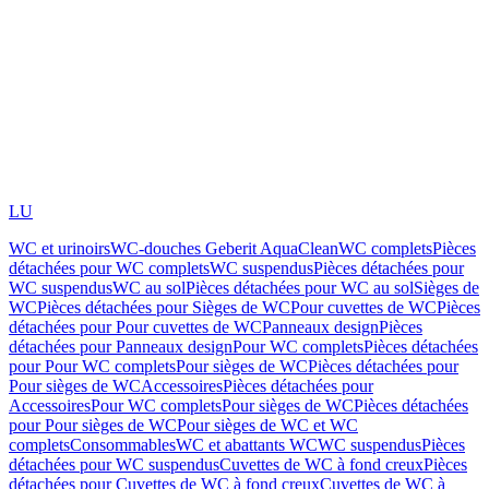
LU
WC et urinoirs
WC-douches Geberit AquaClean
WC complets
Pièces
détachées pour WC complets
WC suspendus
Pièces détachées pour
WC suspendus
WC au sol
Pièces détachées pour WC au sol
Sièges de
WC
Pièces détachées pour Sièges de WC
Pour cuvettes de WC
Pièces
détachées pour Pour cuvettes de WC
Panneaux design
Pièces
détachées pour Panneaux design
Pour WC complets
Pièces détachées
pour Pour WC complets
Pour sièges de WC
Pièces détachées pour
Pour sièges de WC
Accessoires
Pièces détachées pour
Accessoires
Pour WC complets
Pour sièges de WC
Pièces détachées
pour Pour sièges de WC
Pour sièges de WC et WC
complets
Consommables
WC et abattants WC
WC suspendus
Pièces
détachées pour WC suspendus
Cuvettes de WC à fond creux
Pièces
détachées pour Cuvettes de WC à fond creux
Cuvettes de WC à