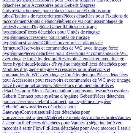
détachées pour Accessoires pour Geberit Mapress
Cuivre
Etanchements pour tubes et raccords
Fixations pour
tubes
Fixations de raccordements
Pièces détachées pour Fixations de
raccordements
Joints d'étanchéité
Sets de vis pour assemblages de
brides
Système d'hygiène Geberit
Unités de rinçage
hygiéniques
Pièces détachées pour Unités de rinçage
hygiéniques
Accessoires pour unités de rinçage
hygiéniques
Capteurs
Câbles
Couvertures et plaques de
fermeture
Réservoirs et commandes de WC avec rinçage forcé
hygiénique
Pièces détachées pour Réservoirs et commandes de WC
avec rinçage forcé hygiénique
Réservoirs à encastrer avec rinçage
forcé hygiénique
Modules d’hygiène intégrés
Pièces détachées pour
Modules d’hygiène intégrés
Accessoires pour réservoirs et
commandes de WC avec rinçage forcé hygiénique
Pièces détachées
pour Accessoires pour réservoirs et commandes de WC avec rinçage
forcé hygiénique
Capteurs
Câbles
Blocs d’alimentation
Pièces
détachées pour Blocs d’alimentation
Composants réseau
Accessoires
Geberit Connect pour système d'hygiène Geberit
Pièces détachées
pour Accessoires Geberit Connect pour système d'hygiène
Geberit
Gateways
Pièces détachées pour
Gateways
Convertisseurs
Pièces détachées pour
Convertisseurs
Capteurs
Matériel de montage
Armatures brutes
Vannes
à siège incliné
Pièces détachées pour Vannes à siège incliné
Avec
raccords à sertir FlowFit
Pièces détachées pour Avec raccords à sertir