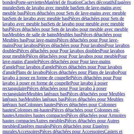
bondes
Porte-serviettes
Matériel de fixation
Caches décoratifs
Etagères
murales
Sets de lavabo avec meuble bas
Sets de lave-mains avec
meuble bas
Pièces détachées pour Sets de lave-mains avec meuble
bas
Sets de lavabo avec meuble bas
Pièces détachées pour Sets de
lavabo avec meuble bas
Sets de lavabo pour meuble avec meuble
bas
Pièces détachées pour Sets de lavabo pour meuble avec meuble
bas
Meubles de salle de bains
Meubles bas
Pièces détachées pour
Meubles bas
Pour lave-mains
Pièces détachées pour Pour lave-
mains
Pour lavabos
Pièces détachées pour Pour lavabos
Pour lavabos
doubles
Pièces détachées pour Pour lavabos doubles
Pour lavabos
pour meuble
Pièces détachées pour Pour lavabos pour meuble
Pour
lave-mains d'angle
Pièces détachées pour Pour lave-mains
d'angle
Pour lavabos d'angle
Pièces détachées pour Pour lavabos
d'angle
Plans de lavabo
Pièces détachées pour Plans de lavabo
Pour
lavabo à poser en forme de coupelle
Pièces détachées pour Pour
lavabo à poser en forme de coupelle
Pour lavabo à poser
rectangulaire
Pièces détachées pour Pour lavabo à poser
rectangulaire
Meubles latéraux bas
Pièces détachées pour Meubles
latéraux bas
Meubles latéraux bas
Pièces détachées pour Meubles
latéraux bas
Colonnes hautes
Pièces détachées pour Colonnes
hautes
Colonnes mi-hautes
Pièces détachées pour Colonnes mi-
hautes
Armoires hautes compactes
Pièces détachées pour Armoires
hautes compactes
Autres meubles
Pièces détachées pour Autres
meubles
Etagères murales
Pièces détachées pour Etagères
murales
Accessoires
Pièces détachées pour Accessoires
Casiers et