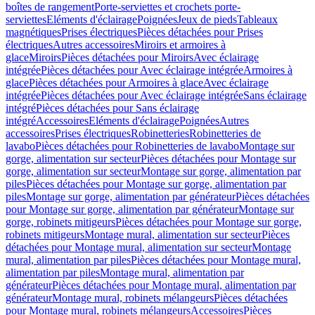
boîtes de rangement
Porte-serviettes et crochets porte-
serviettes
Eléments d'éclairage
Poignées
Jeux de pieds
Tableaux
magnétiques
Prises électriques
Pièces détachées pour Prises
électriques
Autres accessoires
Miroirs et armoires à
glace
Miroirs
Pièces détachées pour Miroirs
Avec éclairage
intégrée
Pièces détachées pour Avec éclairage intégrée
Armoires à
glace
Pièces détachées pour Armoires à glace
Avec éclairage
intégrée
Pièces détachées pour Avec éclairage intégrée
Sans éclairage
intégré
Pièces détachées pour Sans éclairage
intégré
Accessoires
Eléments d'éclairage
Poignées
Autres
accessoires
Prises électriques
Robinetteries
Robinetteries de
lavabo
Pièces détachées pour Robinetteries de lavabo
Montage sur
gorge, alimentation sur secteur
Pièces détachées pour Montage sur
gorge, alimentation sur secteur
Montage sur gorge, alimentation par
piles
Pièces détachées pour Montage sur gorge, alimentation par
piles
Montage sur gorge, alimentation par générateur
Pièces détachées
pour Montage sur gorge, alimentation par générateur
Montage sur
gorge, robinets mitigeurs
Pièces détachées pour Montage sur gorge,
robinets mitigeurs
Montage mural, alimentation sur secteur
Pièces
détachées pour Montage mural, alimentation sur secteur
Montage
mural, alimentation par piles
Pièces détachées pour Montage mural,
alimentation par piles
Montage mural, alimentation par
générateur
Pièces détachées pour Montage mural, alimentation par
générateur
Montage mural, robinets mélangeurs
Pièces détachées
pour Montage mural, robinets mélangeurs
Accessoires
Pièces