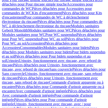
détachées pour Pour rinçage simple touche
Accessoires pour
commandes de WC
Pièces détachées pour Accessoires pour
commandes de WC
Kits d'encastrement
Pièces détachées pour Kits
d'encastrement
Pour commandes de WC à déclenchement
électronique du rinçage
Pièces détachées pour Pour commandes de
WC à déclenchement électronique du rinçage
Modules sanitaires
Geberit Monolith
Modules sanitaires pour WC
Pièces détachées pour
Modules sanitaires pour WC
Pour WC suspendus
Pièces détachées
pour Pour WC suspendus
Pour WC au sol
Pièces détachées pour
Pour WC au sol
Accessoires
Pièces détachées pour
Accessoires
Consommables
Modules sanitaires pour bidets
Pièces
détachées pour Modules sanitaires pour bidets
Pour bidets suspendus
et au sol
Pièces détachées pour Pour bidets suspendus et au
sol
Urinoirs
Urinoirs, fonctionnement avec rinçage, avec rebord de
rinçage
Pièces détachées pour Urinoirs, fonctionnement avec
rinçage, avec rebord de rinçage
Sans couvercle
Pièces détachées pour
Sans couvercle
Urinoirs, fonctionnement avec rinçage, sans rebord
de rinçage
Pièces détachées pour Urinoirs, fonctionnement avec
rinçage, sans rebord de rinçage
Commande d'urinoir apparente ou à
encastrer
Pièces détachées pour Commande d'urinoir apparente ou à
encastrer
Avec commande d'urinoir intégrée
Pièces détachées pour
Avec commande d'urinoir intégrée
Pour commande d'urinoir
intégrée
Pièces détachées pour Pour commande d'urinoir
intégrée
Urinoirs, fonctionnement avec rinçage, avec / pour