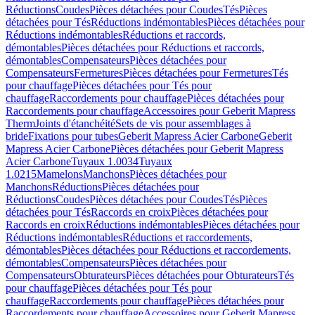
Réductions
Coudes
Pièces détachées pour Coudes
Tés
Pièces
détachées pour Tés
Réductions indémontables
Pièces détachées pour
Réductions indémontables
Réductions et raccords,
démontables
Pièces détachées pour Réductions et raccords,
démontables
Compensateurs
Pièces détachées pour
Compensateurs
Fermetures
Pièces détachées pour Fermetures
Tés
pour chauffage
Pièces détachées pour Tés pour
chauffage
Raccordements pour chauffage
Pièces détachées pour
Raccordements pour chauffage
Accessoires pour Geberit Mapress
Therm
Joints d'étanchéité
Sets de vis pour assemblages à
bride
Fixations pour tubes
Geberit Mapress Acier Carbone
Geberit
Mapress Acier Carbone
Pièces détachées pour Geberit Mapress
Acier Carbone
Tuyaux 1.0034
Tuyaux
1.0215
Mamelons
Manchons
Pièces détachées pour
Manchons
Réductions
Pièces détachées pour
Réductions
Coudes
Pièces détachées pour Coudes
Tés
Pièces
détachées pour Tés
Raccords en croix
Pièces détachées pour
Raccords en croix
Réductions indémontables
Pièces détachées pour
Réductions indémontables
Réductions et raccordements,
démontables
Pièces détachées pour Réductions et raccordements,
démontables
Compensateurs
Pièces détachées pour
Compensateurs
Obturateurs
Pièces détachées pour Obturateurs
Tés
pour chauffage
Pièces détachées pour Tés pour
chauffage
Raccordements pour chauffage
Pièces détachées pour
Raccordements pour chauffage
Accessoires pour Geberit Mapress