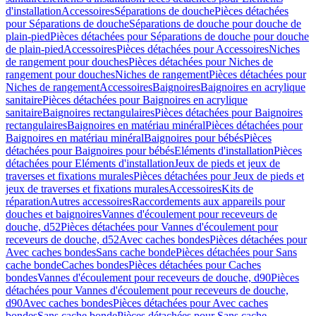
d'installation
Accessoires
Séparations de douche
Pièces détachées
pour Séparations de douche
Séparations de douche pour douche de
plain-pied
Pièces détachées pour Séparations de douche pour douche
de plain-pied
Accessoires
Pièces détachées pour Accessoires
Niches
de rangement pour douches
Pièces détachées pour Niches de
rangement pour douches
Niches de rangement
Pièces détachées pour
Niches de rangement
Accessoires
Baignoires
Baignoires en acrylique
sanitaire
Pièces détachées pour Baignoires en acrylique
sanitaire
Baignoires rectangulaires
Pièces détachées pour Baignoires
rectangulaires
Baignoires en matériau minéral
Pièces détachées pour
Baignoires en matériau minéral
Baignoires pour bébés
Pièces
détachées pour Baignoires pour bébés
Eléments d'installation
Pièces
détachées pour Eléments d'installation
Jeux de pieds et jeux de
traverses et fixations murales
Pièces détachées pour Jeux de pieds et
jeux de traverses et fixations murales
Accessoires
Kits de
réparation
Autres accessoires
Raccordements aux appareils pour
douches et baignoires
Vannes d'écoulement pour receveurs de
douche, d52
Pièces détachées pour Vannes d'écoulement pour
receveurs de douche, d52
Avec caches bondes
Pièces détachées pour
Avec caches bondes
Sans cache bonde
Pièces détachées pour Sans
cache bonde
Caches bondes
Pièces détachées pour Caches
bondes
Vannes d'écoulement pour receveurs de douche, d90
Pièces
détachées pour Vannes d'écoulement pour receveurs de douche,
d90
Avec caches bondes
Pièces détachées pour Avec caches
bondes
Sans cache bonde
Pièces détachées pour Sans cache