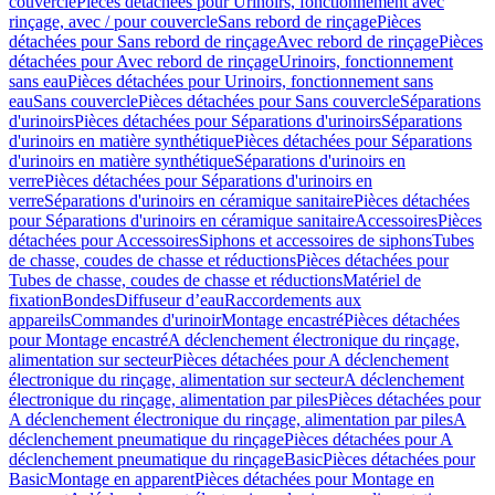
couvercle
Pièces détachées pour Urinoirs, fonctionnement avec
rinçage, avec / pour couvercle
Sans rebord de rinçage
Pièces
détachées pour Sans rebord de rinçage
Avec rebord de rinçage
Pièces
détachées pour Avec rebord de rinçage
Urinoirs, fonctionnement
sans eau
Pièces détachées pour Urinoirs, fonctionnement sans
eau
Sans couvercle
Pièces détachées pour Sans couvercle
Séparations
d'urinoirs
Pièces détachées pour Séparations d'urinoirs
Séparations
d'urinoirs en matière synthétique
Pièces détachées pour Séparations
d'urinoirs en matière synthétique
Séparations d'urinoirs en
verre
Pièces détachées pour Séparations d'urinoirs en
verre
Séparations d'urinoirs en céramique sanitaire
Pièces détachées
pour Séparations d'urinoirs en céramique sanitaire
Accessoires
Pièces
détachées pour Accessoires
Siphons et accessoires de siphons
Tubes
de chasse, coudes de chasse et réductions
Pièces détachées pour
Tubes de chasse, coudes de chasse et réductions
Matériel de
fixation
Bondes
Diffuseur d’eau
Raccordements aux
appareils
Commandes d'urinoir
Montage encastré
Pièces détachées
pour Montage encastré
A déclenchement électronique du rinçage,
alimentation sur secteur
Pièces détachées pour A déclenchement
électronique du rinçage, alimentation sur secteur
A déclenchement
électronique du rinçage, alimentation par piles
Pièces détachées pour
A déclenchement électronique du rinçage, alimentation par piles
A
déclenchement pneumatique du rinçage
Pièces détachées pour A
déclenchement pneumatique du rinçage
Basic
Pièces détachées pour
Basic
Montage en apparent
Pièces détachées pour Montage en