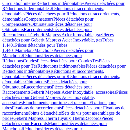
Circulation interne
Réductions indémontables
Pièces détachées pour
Réductions indémontables
Réductions et raccordements,
démontables
Pièces détachées pour Réductions et raccordements,
démontables
Compensateurs
Pièces détachées pour
Compensateurs
Obturateurs
Pièces détachées pour
Obturateurs
Raccordements
Pièces détachées pour
Raccordements
Geberit Mapress Acier Inoxydable, gaz
Pièces
détachées pour Geberit Mapress Acier Inoxydable, gaz
Tubes
1.4401
Pièces détachées pour Tubes
1.4401
Mamelons
Manchons
Pièces détachées pour
Manchons
Réductions
Pièces détachées pour
Réductions
Coudes
Pièces détachées pour Coudes
Tés
Pièces
détachées pour Tés
Réductions indémontables
Pièces détachées pour
Réductions indémontables
Réductions et raccordements,
démontables
Pièces détachées pour Réductions et raccordements,
démontables
Obturateurs
Pièces détachées pour
Obturateurs
Raccordements
Pièces détachées pour
Raccordements
Geberit Mapress Acier Inoxydable, accessoires
Pièces
détachées pour Geberit Mapress Acier Inoxydable,
accessoires
Etanchements pour tubes et raccords
Fixations pour
tubes
Fixations de raccordements
Pièces détachées pour Fixations de
raccordements
Joints d'étanchéité
Sets de vis pour assemblages de
brides
Geberit Mapress Therm
Tuyaux Therm
Raccords
Pièces
détachées pour Raccords
Manchons
Pièces détachées pour
Manchons
Réductions
Pièces détachées pour