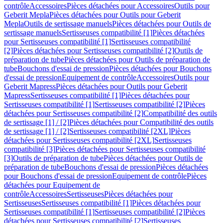
contrôle
Accessoires
Pièces détachées pour Accessoires
Outils pour
Geberit Mepla
Pièces détachées pour Outils pour Geberit
Mepla
Outils de sertissage manuels
Pièces détachées pour Outils de
sertissage manuels
Sertisseuses compatibilité [1]
Pièces détachées
pour Sertisseuses compatibilité [1]
Sertisseuses compatibilité
[2]
Pièces détachées pour Sertisseuses compatibilité [2]
Outils de
préparation de tube
Pièces détachées pour Outils de préparation de
tube
Bouchons d'essai de pression
Pièces détachées pour Bouchons
d'essai de pression
Equipement de contrôle
Accessoires
Outils pour
Geberit Mapress
Pièces détachées pour Outils pour Geberit
Mapress
Sertisseuses compatibilité [1]
Pièces détachées pour
Sertisseuses compatibilité [1]
Sertisseuses compatibilité [2]
Pièces
détachées pour Sertisseuses compatibilité [2]
Compatibilité des outils
de sertissage [1] / [2]
Pièces détachées pour Compatibilité des outils
de sertissage [1] / [2]
Sertisseuses compatibilité [2XL]
Pièces
détachées pour Sertisseuses compatibilité [2XL]
Sertisseuses
compatibilité [3]
Pièces détachées pour Sertisseuses compatibilité
[3]
Outils de préparation de tube
Pièces détachées pour Outils de
préparation de tube
Bouchons d'essai de pression
Pièces détachées
pour Bouchons d'essai de pression
Equipement de contrôle
Pièces
détachées pour Equipement de
contrôle
Accessoires
Sertisseuses
Pièces détachées pour
Sertisseuses
Sertisseuses compatibilité [1]
Pièces détachées pour
Sertisseuses compatibilité [1]
Sertisseuses compatibilité [2]
Pièces
détachées pour Sertisseuses compatibilité [2]
Sertisseuses