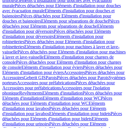
urinoirs
Eléments d'installation pour douches avec évacuation
murale
Pièces détachées pour Eléments d'installation pour douches
avec évacuation murale
Eléments d'installation pour douches et
baignoires
Pièces détachées pour Eléments d'installation pour
douches et baignoires
Eléments pour séparations de douche
Pièces
détachées pour Eléments pour séparations de douche
Eléments
d'installation pour déversoirs
Pièces détachées pour Eléments
d'installation pour déversoirs
Eléments d'installation pour
robinetteries
Pièces détachées pour Eléments d'installation pour
robinetteries
Eléments d'installation pour machines à laver et lave-
vaisselle
Pièces détachées pour Eléments d'installation pour machines
à laver et lave-vaisselle
Eléments d'installation pour charges de
console
Pièces détachées pour Eléments d'installation pour charges
de console
Eléments d'installation pour éviers
Pièces détachées pour
Eléments d'installation pour éviers
Accessoires
Pièces détachées pour
Accessoires
Geberit GIS
Parois
Pièces détachées pour Parois
Systèmes
porteurs
Accessoires pour préfabrications
Pièces détachées pour
Accessoires pour préfabrications
Accessoires pour l'isolation
phonique
Revêtements
Eléments d'installation
Pièces détachées pour
Eléments d'installation
Eléments d'installation pour WC
Pièces
détachées pour Eléments d'installation pour WC
Eléments
d'installation pour lavabos
Pièces détachées pour Eléments
d'installation pour lavabos
Eléments d'installation pour bidets
Pièces
détachées pour Eléments d'installation pour bidets
Eléments
d'installation pour urinoirs
Pièces détachées pour Eléments