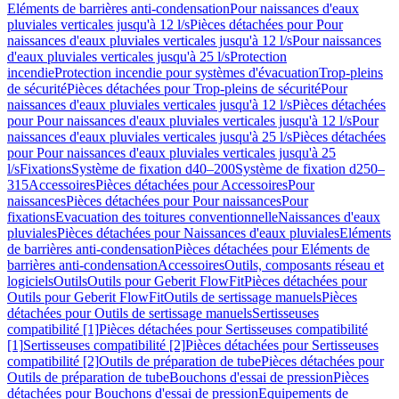
Eléments de barrières anti-condensation
Pour naissances d'eaux
pluviales verticales jusqu'à 12 l/s
Pièces détachées pour Pour
naissances d'eaux pluviales verticales jusqu'à 12 l/s
Pour naissances
d'eaux pluviales verticales jusqu'à 25 l/s
Protection
incendie
Protection incendie pour systèmes d'évacuation
Trop-pleins
de sécurité
Pièces détachées pour Trop-pleins de sécurité
Pour
naissances d'eaux pluviales verticales jusqu'à 12 l/s
Pièces détachées
pour Pour naissances d'eaux pluviales verticales jusqu'à 12 l/s
Pour
naissances d'eaux pluviales verticales jusqu'à 25 l/s
Pièces détachées
pour Pour naissances d'eaux pluviales verticales jusqu'à 25
l/s
Fixations
Système de fixation d40–200
Système de fixation d250–
315
Accessoires
Pièces détachées pour Accessoires
Pour
naissances
Pièces détachées pour Pour naissances
Pour
fixations
Evacuation des toitures conventionnelle
Naissances d'eaux
pluviales
Pièces détachées pour Naissances d'eaux pluviales
Eléments
de barrières anti-condensation
Pièces détachées pour Eléments de
barrières anti-condensation
Accessoires
Outils, composants réseau et
logiciels
Outils
Outils pour Geberit FlowFit
Pièces détachées pour
Outils pour Geberit FlowFit
Outils de sertissage manuels
Pièces
détachées pour Outils de sertissage manuels
Sertisseuses
compatibilité [1]
Pièces détachées pour Sertisseuses compatibilité
[1]
Sertisseuses compatibilité [2]
Pièces détachées pour Sertisseuses
compatibilité [2]
Outils de préparation de tube
Pièces détachées pour
Outils de préparation de tube
Bouchons d'essai de pression
Pièces
détachées pour Bouchons d'essai de pression
Equipements de