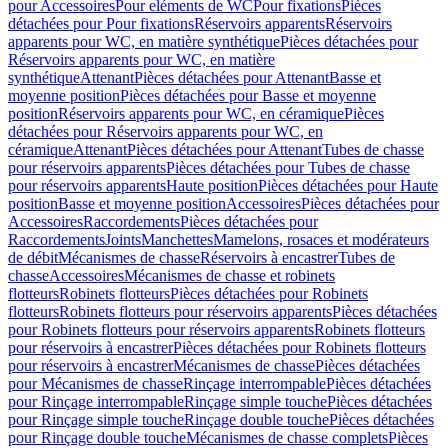
pour Accessoires
Pour eléments de WC
Pour fixations
Pièces
détachées pour Pour fixations
Réservoirs apparents
Réservoirs
apparents pour WC, en matière synthétique
Pièces détachées pour
Réservoirs apparents pour WC, en matière
synthétique
Attenant
Pièces détachées pour Attenant
Basse et
moyenne position
Pièces détachées pour Basse et moyenne
position
Réservoirs apparents pour WC, en céramique
Pièces
détachées pour Réservoirs apparents pour WC, en
céramique
Attenant
Pièces détachées pour Attenant
Tubes de chasse
pour réservoirs apparents
Pièces détachées pour Tubes de chasse
pour réservoirs apparents
Haute position
Pièces détachées pour Haute
position
Basse et moyenne position
Accessoires
Pièces détachées pour
Accessoires
Raccordements
Pièces détachées pour
Raccordements
Joints
Manchettes
Mamelons, rosaces et modérateurs
de débit
Mécanismes de chasse
Réservoirs à encastrer
Tubes de
chasse
Accessoires
Mécanismes de chasse et robinets
flotteurs
Robinets flotteurs
Pièces détachées pour Robinets
flotteurs
Robinets flotteurs pour réservoirs apparents
Pièces détachées
pour Robinets flotteurs pour réservoirs apparents
Robinets flotteurs
pour réservoirs à encastrer
Pièces détachées pour Robinets flotteurs
pour réservoirs à encastrer
Mécanismes de chasse
Pièces détachées
pour Mécanismes de chasse
Rinçage interrompable
Pièces détachées
pour Rinçage interrompable
Rinçage simple touche
Pièces détachées
pour Rinçage simple touche
Rinçage double touche
Pièces détachées
pour Rinçage double touche
Mécanismes de chasse complets
Pièces