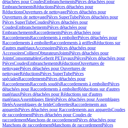
détachées pour Coudes
Embranchements
Pièces détachées pour
Embranchements
Réductions
Pièces détachées pour
Réductions
Ouvertures de nettoyage
Pièces détachées pour
Ouvertures de nettoyage
Pièces SuperTube
Pièces détachées pour
Pièces SuperTube
Coudes
Pièces détachées pour
Coudes
Embranchements
Pièces détachées pour
Embranchements
Raccordements
Pièces détachées pour
Raccordements
Raccordements à emboîter
Pièces détachées pour
Raccordements à emboîter
Raccordements à griffes
Réductions sur
d'autres matériaux
Accessoires
Pièces détachées pour
Accessoires
Colliers
Obturateurs
Joints
Pièces détachées pour
Joints
Consommables
Geberit PE
Tuyaux
Pièces
Pièces détachées pour
Pièces
Coudes
Embranchements
Réductions
Ouvertures de
nettoyage
Pièces détachées pour Ouvertures de
nettoyage
Réductions
Pièces SuperTube
Pièces
spéciales
Raccordements
Pièces détachées pour
Raccordements
Raccords soudés
Raccordements à emboîter
Pièces
détachées pour Raccordements à emboîter
Réductions sur d'autres
matériaux
Pièces détachées pour Réductions sur d'autres
matériaux
Assemblages filetés
Pièces détachées pour Assemblages
filetés
Assemblages de bride
Collerettes
Raccordements aux
appareils
Pièces détachées pour Raccordements aux appareils
Coudes
de raccordement
Pièces détachées pour Coudes de
raccordement
Manchons de raccordement
Pièces détachées pour
Manchons de raccordement
Manchons de raccordement
Pièces