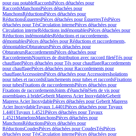
pour eau potable
Raccords
Pièces détachées pour
Raccords
Manchons
Pièces détachées pour
Manchons
Réductions
Pièces détachées pour
Réductions
Équerres
Pièces détachées pour Équerres
Tés
Pièces
détachées pour Tés
Circulation interne
Pièces détachées pour
Circulation interne
Réductions indémontables
Pièces détachées pour
Réductions indémontables
Réductions et raccordements,
démontables
Pièces détachées pour Réductions et raccordements,
démontables
Obturateurs
Pièces détachées pour
Obturateurs
Raccordements
Pièces détachées pour
Raccordements
Nourrices de distribution avec raccord fileté
Tés pour
chauffage
Pièces détachées pour Tés pour chauffage
Raccordements
pour chauffage
Pièces détachées pour Raccordements pour
chauffage
Accessoires
Pièces détachées pour Accessoires
Isolations
pour tubes et raccords
Etanchements pour tubes et raccords
Fixations
pour tubes
Fixations de raccordements
Pièces détachées pour
Fixations de raccordements
Joints d'étanchéité
Sets de vis pour
assemblages à bride
Geberit Mapress Acier Inoxydable
Geberit
Mapress Acier Inoxydable
Pièces détachées pour Geberit Mapress
Acier Inoxydable
Tuyaux 1.4401
Pièces détachées pour Tuyaux
1.4401
Tuyaux 1.4521
Pièces détachées pour Tuyaux
1.4521
Mamelons
Manchons
Pièces détachées pour
Manchons
Réductions
Pièces détachées pour
Réductions
Coudes
Pièces détachées pour Coudes
Tés
Pièces
détachées pour Tés
Circulation interne
Pièces détachées pour