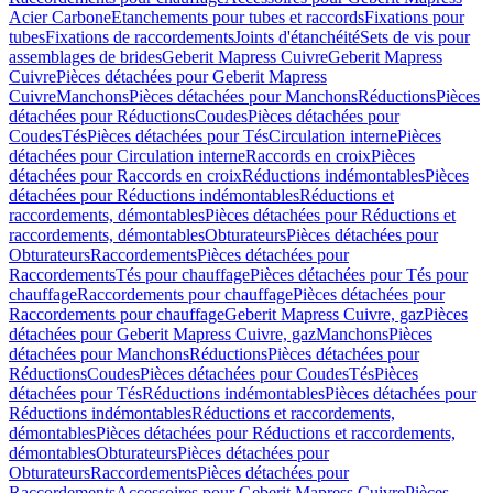
Acier Carbone
Etanchements pour tubes et raccords
Fixations pour
tubes
Fixations de raccordements
Joints d'étanchéité
Sets de vis pour
assemblages de brides
Geberit Mapress Cuivre
Geberit Mapress
Cuivre
Pièces détachées pour Geberit Mapress
Cuivre
Manchons
Pièces détachées pour Manchons
Réductions
Pièces
détachées pour Réductions
Coudes
Pièces détachées pour
Coudes
Tés
Pièces détachées pour Tés
Circulation interne
Pièces
détachées pour Circulation interne
Raccords en croix
Pièces
détachées pour Raccords en croix
Réductions indémontables
Pièces
détachées pour Réductions indémontables
Réductions et
raccordements, démontables
Pièces détachées pour Réductions et
raccordements, démontables
Obturateurs
Pièces détachées pour
Obturateurs
Raccordements
Pièces détachées pour
Raccordements
Tés pour chauffage
Pièces détachées pour Tés pour
chauffage
Raccordements pour chauffage
Pièces détachées pour
Raccordements pour chauffage
Geberit Mapress Cuivre, gaz
Pièces
détachées pour Geberit Mapress Cuivre, gaz
Manchons
Pièces
détachées pour Manchons
Réductions
Pièces détachées pour
Réductions
Coudes
Pièces détachées pour Coudes
Tés
Pièces
détachées pour Tés
Réductions indémontables
Pièces détachées pour
Réductions indémontables
Réductions et raccordements,
démontables
Pièces détachées pour Réductions et raccordements,
démontables
Obturateurs
Pièces détachées pour
Obturateurs
Raccordements
Pièces détachées pour
Raccordements
Accessoires pour Geberit Mapress Cuivre
Pièces