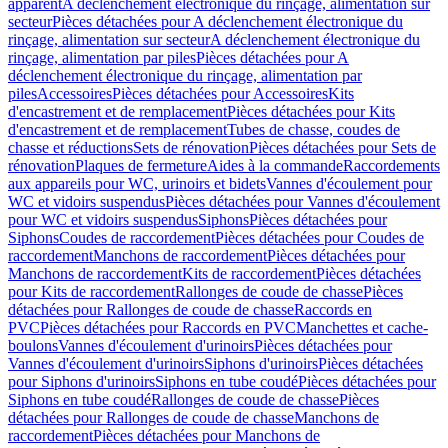
apparent
A déclenchement électronique du rinçage, alimentation sur
secteur
Pièces détachées pour A déclenchement électronique du
rinçage, alimentation sur secteur
A déclenchement électronique du
rinçage, alimentation par piles
Pièces détachées pour A
déclenchement électronique du rinçage, alimentation par
piles
Accessoires
Pièces détachées pour Accessoires
Kits
d'encastrement et de remplacement
Pièces détachées pour Kits
d'encastrement et de remplacement
Tubes de chasse, coudes de
chasse et réductions
Sets de rénovation
Pièces détachées pour Sets de
rénovation
Plaques de fermeture
Aides à la commande
Raccordements
aux appareils pour WC, urinoirs et bidets
Vannes d'écoulement pour
WC et vidoirs suspendus
Pièces détachées pour Vannes d'écoulement
pour WC et vidoirs suspendus
Siphons
Pièces détachées pour
Siphons
Coudes de raccordement
Pièces détachées pour Coudes de
raccordement
Manchons de raccordement
Pièces détachées pour
Manchons de raccordement
Kits de raccordement
Pièces détachées
pour Kits de raccordement
Rallonges de coude de chasse
Pièces
détachées pour Rallonges de coude de chasse
Raccords en
PVC
Pièces détachées pour Raccords en PVC
Manchettes et cache-
boulons
Vannes d'écoulement d'urinoirs
Pièces détachées pour
Vannes d'écoulement d'urinoirs
Siphons d'urinoirs
Pièces détachées
pour Siphons d'urinoirs
Siphons en tube coudé
Pièces détachées pour
Siphons en tube coudé
Rallonges de coude de chasse
Pièces
détachées pour Rallonges de coude de chasse
Manchons de
raccordement
Pièces détachées pour Manchons de