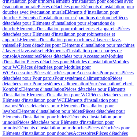
d'installation pour urinoirs
Eléments d'installation pour douches avec
évacuation murale
Pièces détachées pour Eléments d'installation pour
douches avec évacuation murale
Eléments d’installation pour
douches
Eléments d’installation pour séparations de douche
Pièces
détachées pour Eléments d’installation pour séparations de
douche
Eléments d'installation pour robinetteries et appareils
Pièces
détachées pour Eléments d'installation pour robinetteries et
appareils
Eléments d'installation pour machines à laver et lave-
vaisselle
Pièces détachées pour Eléments d'installation pour machines
à laver et lave-vaisselle
Eléments d'installation pour charges de
console
Accessoires
Pièces détachées pour Accessoires
Modules
d'installation
Pièces détachées pour Modules d'installation
Modules
pour WC
Pièces détachées pour Modules pour
WC
Accessoires
Pièces détachées pour Accessoires
Pour parois
Pièces
détachées pour Pour parois
Pour systèmes d'alimentation
Pièces
détachées pour Pour systèmes d'alimentation
Pour évacuation
Geberit
Kombifix
Eléments d'installation
Pièces détachées pour Eléments
d'installation
Eléments d'installation pour WC
Pièces détachées pour
Eléments d'installation pour WC
Eléments d'installation pour
lavabos
Pièces détachées pour Eléments d'installation pour
lavabos
Eléments d'installation pour bidets
Pièces détachées pour
Eléments d'installation pour bidets
Eléments d'installation pour
urinoirs
Pièces détachées pour Eléments d'installation pour
urinoirs
Eléments d'installation pour douches
Pièces détachées pour
Eléments d'installation pour douches
Accessoires
Pièces détachées