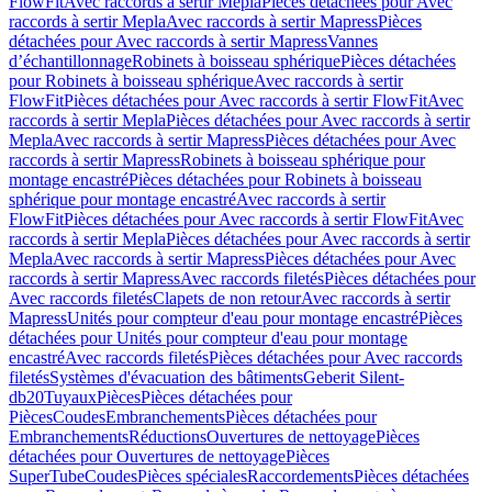
FlowFit
Avec raccords à sertir Mepla
Pièces détachées pour Avec
raccords à sertir Mepla
Avec raccords à sertir Mapress
Pièces
détachées pour Avec raccords à sertir Mapress
Vannes
d’échantillonnage
Robinets à boisseau sphérique
Pièces détachées
pour Robinets à boisseau sphérique
Avec raccords à sertir
FlowFit
Pièces détachées pour Avec raccords à sertir FlowFit
Avec
raccords à sertir Mepla
Pièces détachées pour Avec raccords à sertir
Mepla
Avec raccords à sertir Mapress
Pièces détachées pour Avec
raccords à sertir Mapress
Robinets à boisseau sphérique pour
montage encastré
Pièces détachées pour Robinets à boisseau
sphérique pour montage encastré
Avec raccords à sertir
FlowFit
Pièces détachées pour Avec raccords à sertir FlowFit
Avec
raccords à sertir Mepla
Pièces détachées pour Avec raccords à sertir
Mepla
Avec raccords à sertir Mapress
Pièces détachées pour Avec
raccords à sertir Mapress
Avec raccords filetés
Pièces détachées pour
Avec raccords filetés
Clapets de non retour
Avec raccords à sertir
Mapress
Unités pour compteur d'eau pour montage encastré
Pièces
détachées pour Unités pour compteur d'eau pour montage
encastré
Avec raccords filetés
Pièces détachées pour Avec raccords
filetés
Systèmes d'évacuation des bâtiments
Geberit Silent-
db20
Tuyaux
Pièces
Pièces détachées pour
Pièces
Coudes
Embranchements
Pièces détachées pour
Embranchements
Réductions
Ouvertures de nettoyage
Pièces
détachées pour Ouvertures de nettoyage
Pièces
SuperTube
Coudes
Pièces spéciales
Raccordements
Pièces détachées