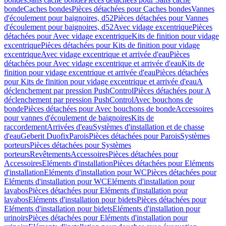
bonde
Caches bondes
Pièces détachées pour Caches bondes
Vannes
d'écoulement pour baignoires, d52
Pièces détachées pour Vannes
d'écoulement pour baignoires, d52
Avec vidage excentrique
Pièces
détachées pour Avec vidage excentrique
Kits de finition pour vidage
excentrique
Pièces détachées pour Kits de finition pour vidage
excentrique
Avec vidage excentrique et arrivée d'eau
Pièces
détachées pour Avec vidage excentrique et arrivée d'eau
Kits de
finition pour vidage excentrique et arrivée d'eau
Pièces détachées
pour Kits de finition pour vidage excentrique et arrivée d'eau
A
déclenchement par pression PushControl
Pièces détachées pour A
déclenchement par pression PushControl
Avec bouchons de
bonde
Pièces détachées pour Avec bouchons de bonde
Accessoires
pour vannes d'écoulement de baignoires
Kits de
raccordement
Arrivées d'eau
Systèmes d'installation et de chasse
d'eau
Geberit Duofix
Parois
Pièces détachées pour Parois
Systèmes
porteurs
Pièces détachées pour Systèmes
porteurs
Revêtements
Accessoires
Pièces détachées pour
Accessoires
Eléments d'installation
Pièces détachées pour Eléments
d'installation
Eléments d'installation pour WC
Pièces détachées pour
Eléments d'installation pour WC
Eléments d'installation pour
lavabos
Pièces détachées pour Eléments d'installation pour
lavabos
Eléments d'installation pour bidets
Pièces détachées pour
Eléments d'installation pour bidets
Eléments d'installation pour
urinoirs
Pièces détachées pour Eléments d'installation pour