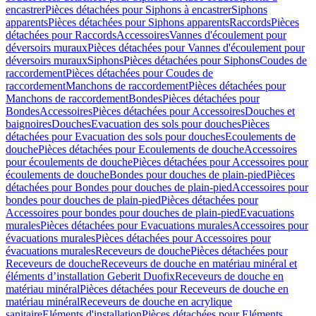
encastrer
Pièces détachées pour Siphons à encastrer
Siphons
apparents
Pièces détachées pour Siphons apparents
Raccords
Pièces
détachées pour Raccords
Accessoires
Vannes d'écoulement pour
déversoirs muraux
Pièces détachées pour Vannes d'écoulement pour
déversoirs muraux
Siphons
Pièces détachées pour Siphons
Coudes de
raccordement
Pièces détachées pour Coudes de
raccordement
Manchons de raccordement
Pièces détachées pour
Manchons de raccordement
Bondes
Pièces détachées pour
Bondes
Accessoires
Pièces détachées pour Accessoires
Douches et
baignoires
Douches
Evacuation des sols pour douches
Pièces
détachées pour Evacuation des sols pour douches
Ecoulements de
douche
Pièces détachées pour Ecoulements de douche
Accessoires
pour écoulements de douche
Pièces détachées pour Accessoires pour
écoulements de douche
Bondes pour douches de plain-pied
Pièces
détachées pour Bondes pour douches de plain-pied
Accessoires pour
bondes pour douches de plain-pied
Pièces détachées pour
Accessoires pour bondes pour douches de plain-pied
Evacuations
murales
Pièces détachées pour Evacuations murales
Accessoires pour
évacuations murales
Pièces détachées pour Accessoires pour
évacuations murales
Receveurs de douche
Pièces détachées pour
Receveurs de douche
Receveurs de douche en matériau minéral et
éléments d’installation Geberit Duofix
Receveurs de douche en
matériau minéral
Pièces détachées pour Receveurs de douche en
matériau minéral
Receveurs de douche en acrylique
sanitaire
Eléments d'installation
Pièces détachées pour Eléments