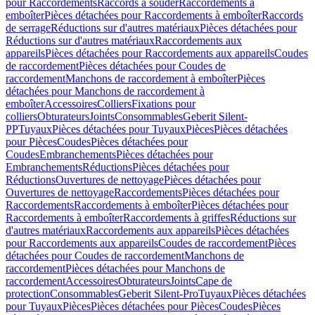
pour Raccordements
Raccords à souder
Raccordements à
emboîter
Pièces détachées pour Raccordements à emboîter
Raccords
de serrage
Réductions sur d'autres matériaux
Pièces détachées pour
Réductions sur d'autres matériaux
Raccordements aux
appareils
Pièces détachées pour Raccordements aux appareils
Coudes
de raccordement
Pièces détachées pour Coudes de
raccordement
Manchons de raccordement à emboîter
Pièces
détachées pour Manchons de raccordement à
emboîter
Accessoires
Colliers
Fixations pour
colliers
Obturateurs
Joints
Consommables
Geberit Silent-
PP
Tuyaux
Pièces détachées pour Tuyaux
Pièces
Pièces détachées
pour Pièces
Coudes
Pièces détachées pour
Coudes
Embranchements
Pièces détachées pour
Embranchements
Réductions
Pièces détachées pour
Réductions
Ouvertures de nettoyage
Pièces détachées pour
Ouvertures de nettoyage
Raccordements
Pièces détachées pour
Raccordements
Raccordements à emboîter
Pièces détachées pour
Raccordements à emboîter
Raccordements à griffes
Réductions sur
d'autres matériaux
Raccordements aux appareils
Pièces détachées
pour Raccordements aux appareils
Coudes de raccordement
Pièces
détachées pour Coudes de raccordement
Manchons de
raccordement
Pièces détachées pour Manchons de
raccordement
Accessoires
Obturateurs
Joints
Cape de
protection
Consommables
Geberit Silent-Pro
Tuyaux
Pièces détachées
pour Tuyaux
Pièces
Pièces détachées pour Pièces
Coudes
Pièces