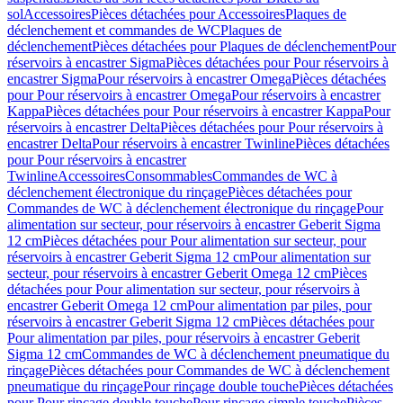
sol
Accessoires
Pièces détachées pour Accessoires
Plaques de
déclenchement et commandes de WC
Plaques de
déclenchement
Pièces détachées pour Plaques de déclenchement
Pour
réservoirs à encastrer Sigma
Pièces détachées pour Pour réservoirs à
encastrer Sigma
Pour réservoirs à encastrer Omega
Pièces détachées
pour Pour réservoirs à encastrer Omega
Pour réservoirs à encastrer
Kappa
Pièces détachées pour Pour réservoirs à encastrer Kappa
Pour
réservoirs à encastrer Delta
Pièces détachées pour Pour réservoirs à
encastrer Delta
Pour réservoirs à encastrer Twinline
Pièces détachées
pour Pour réservoirs à encastrer
Twinline
Accessoires
Consommables
Commandes de WC à
déclenchement électronique du rinçage
Pièces détachées pour
Commandes de WC à déclenchement électronique du rinçage
Pour
alimentation sur secteur, pour réservoirs à encastrer Geberit Sigma
12 cm
Pièces détachées pour Pour alimentation sur secteur, pour
réservoirs à encastrer Geberit Sigma 12 cm
Pour alimentation sur
secteur, pour réservoirs à encastrer Geberit Omega 12 cm
Pièces
détachées pour Pour alimentation sur secteur, pour réservoirs à
encastrer Geberit Omega 12 cm
Pour alimentation par piles, pour
réservoirs à encastrer Geberit Sigma 12 cm
Pièces détachées pour
Pour alimentation par piles, pour réservoirs à encastrer Geberit
Sigma 12 cm
Commandes de WC à déclenchement pneumatique du
rinçage
Pièces détachées pour Commandes de WC à déclenchement
pneumatique du rinçage
Pour rinçage double touche
Pièces détachées
pour Pour rinçage double touche
Pour rinçage simple touche
Pièces