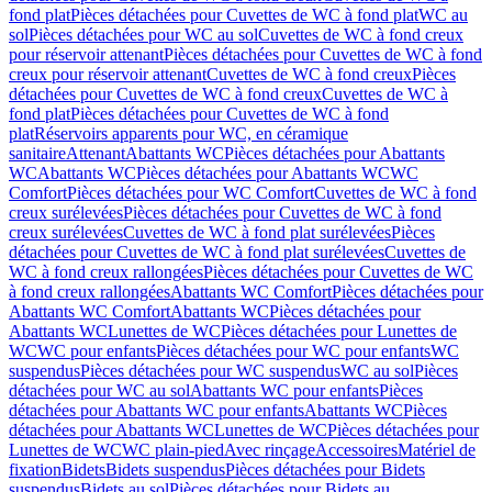
fond plat
Pièces détachées pour Cuvettes de WC à fond plat
WC au
sol
Pièces détachées pour WC au sol
Cuvettes de WC à fond creux
pour réservoir attenant
Pièces détachées pour Cuvettes de WC à fond
creux pour réservoir attenant
Cuvettes de WC à fond creux
Pièces
détachées pour Cuvettes de WC à fond creux
Cuvettes de WC à
fond plat
Pièces détachées pour Cuvettes de WC à fond
plat
Réservoirs apparents pour WC, en céramique
sanitaire
Attenant
Abattants WC
Pièces détachées pour Abattants
WC
Abattants WC
Pièces détachées pour Abattants WC
WC
Comfort
Pièces détachées pour WC Comfort
Cuvettes de WC à fond
creux surélevées
Pièces détachées pour Cuvettes de WC à fond
creux surélevées
Cuvettes de WC à fond plat surélevées
Pièces
détachées pour Cuvettes de WC à fond plat surélevées
Cuvettes de
WC à fond creux rallongées
Pièces détachées pour Cuvettes de WC
à fond creux rallongées
Abattants WC Comfort
Pièces détachées pour
Abattants WC Comfort
Abattants WC
Pièces détachées pour
Abattants WC
Lunettes de WC
Pièces détachées pour Lunettes de
WC
WC pour enfants
Pièces détachées pour WC pour enfants
WC
suspendus
Pièces détachées pour WC suspendus
WC au sol
Pièces
détachées pour WC au sol
Abattants WC pour enfants
Pièces
détachées pour Abattants WC pour enfants
Abattants WC
Pièces
détachées pour Abattants WC
Lunettes de WC
Pièces détachées pour
Lunettes de WC
WC plain-pied
Avec rinçage
Accessoires
Matériel de
fixation
Bidets
Bidets suspendus
Pièces détachées pour Bidets
suspendus
Bidets au sol
Pièces détachées pour Bidets au