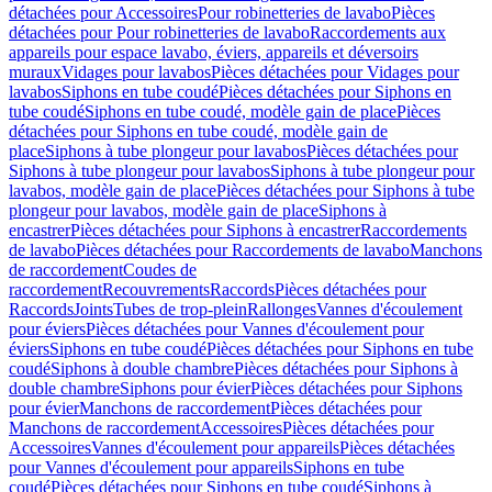
détachées pour Accessoires
Pour robinetteries de lavabo
Pièces
détachées pour Pour robinetteries de lavabo
Raccordements aux
appareils pour espace lavabo, éviers, appareils et déversoirs
muraux
Vidages pour lavabos
Pièces détachées pour Vidages pour
lavabos
Siphons en tube coudé
Pièces détachées pour Siphons en
tube coudé
Siphons en tube coudé, modèle gain de place
Pièces
détachées pour Siphons en tube coudé, modèle gain de
place
Siphons à tube plongeur pour lavabos
Pièces détachées pour
Siphons à tube plongeur pour lavabos
Siphons à tube plongeur pour
lavabos, modèle gain de place
Pièces détachées pour Siphons à tube
plongeur pour lavabos, modèle gain de place
Siphons à
encastrer
Pièces détachées pour Siphons à encastrer
Raccordements
de lavabo
Pièces détachées pour Raccordements de lavabo
Manchons
de raccordement
Coudes de
raccordement
Recouvrements
Raccords
Pièces détachées pour
Raccords
Joints
Tubes de trop-plein
Rallonges
Vannes d'écoulement
pour éviers
Pièces détachées pour Vannes d'écoulement pour
éviers
Siphons en tube coudé
Pièces détachées pour Siphons en tube
coudé
Siphons à double chambre
Pièces détachées pour Siphons à
double chambre
Siphons pour évier
Pièces détachées pour Siphons
pour évier
Manchons de raccordement
Pièces détachées pour
Manchons de raccordement
Accessoires
Pièces détachées pour
Accessoires
Vannes d'écoulement pour appareils
Pièces détachées
pour Vannes d'écoulement pour appareils
Siphons en tube
coudé
Pièces détachées pour Siphons en tube coudé
Siphons à