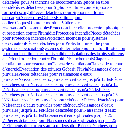
détachées pour Manchons de raccordement
Siphons en tube
coudé
Pièces détachées pour Siphons en tube coudé
Siphons en
forme d'escargot
Pièces détachées pour Siphons en forme
d'escargot
Accessoires
Colliers
Fixations pour
colliers
Coques
Obturateurs
Joints
Boîtiers de
réservation
Consommables
Protection incendie, protection phonique
et protection contre l'humidité
Protection incendie
Pièces détachées
pour Protection incendie
Protection incendie pour systèmes
d'évacuation
Pièces détachées pour Protection incendie pour
systèmes d'évacuation
Systèmes de fermeture pour plafond
Protection
phonique
Isolations des bruits solidiens
Isolations des bruits solidiens
et aériens
Protection contre l'humidité
Etanchements
Clapets de
ventilation pour évacuation
Clapets de ventilation
Clapets de retenue
d’énergie
Evacuation des toitures Geberit Pluvia
Naissances d'eaux
pluviales
Pièces détachées pour Naissances d'eaux
pluviales
Naissances d'eaux pluviales verticales jusqu'à 12 l/s
Pièces
détachées pour Naissances d'eaux pluviales verticales jusqu'à 12
l/s
Naissances d'eaux pluviales verticales jusqu'à 25 l/s
Pièces
détachées pour Naissances d'eaux pluviales verticales jusqu'à 25
l/s
Naissances d'eaux pluviales pour chéneaux
Pièces détachées pour
Naissances d'eaux pluviales pour chéneaux
Naissances d'eaux
pluviales jusqu'à 12 l/s
Pièces détachées pour Naissances d'eaux
pluviales jusqu'à 12 l/s
Naissances d'eaux pluviales jusqu'à 25
l/s
Pièces détachées pour Naissances d'eaux pluviales jusqu'à 25
l/s
Eléments de barrières anti-condensation
Pièces détachées pour