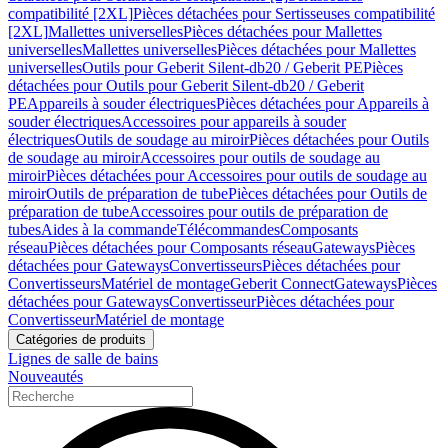
compatibilité [2XL]
Pièces détachées pour Sertisseuses compatibilité
[2XL]
Mallettes universelles
Pièces détachées pour Mallettes
universelles
Mallettes universelles
Pièces détachées pour Mallettes
universelles
Outils pour Geberit Silent-db20 / Geberit PE
Pièces
détachées pour Outils pour Geberit Silent-db20 / Geberit
PE
Appareils à souder électriques
Pièces détachées pour Appareils à
souder électriques
Accessoires pour appareils à souder
électriques
Outils de soudage au miroir
Pièces détachées pour Outils
de soudage au miroir
Accessoires pour outils de soudage au
miroir
Pièces détachées pour Accessoires pour outils de soudage au
miroir
Outils de préparation de tube
Pièces détachées pour Outils de
préparation de tube
Accessoires pour outils de préparation de
tubes
Aides à la commande
Télécommandes
Composants
réseau
Pièces détachées pour Composants réseau
Gateways
Pièces
détachées pour Gateways
Convertisseurs
Pièces détachées pour
Convertisseurs
Matériel de montage
Geberit Connect
Gateways
Pièces
détachées pour Gateways
Convertisseur
Pièces détachées pour
Convertisseur
Matériel de montage
Catégories de produits
Lignes de salle de bains
Nouveautés