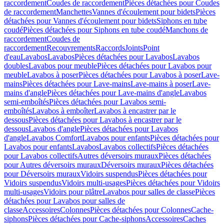
raccordement
Coudes de raccordement
Pièces détachées pour Coudes
de raccordement
Manchettes
Vannes d'écoulement pour bidets
Pièces
détachées pour Vannes d'écoulement pour bidets
Siphons en tube
coudé
Pièces détachées pour Siphons en tube coudé
Manchons de
raccordement
Coudes de
raccordement
Recouvrements
Raccords
Joints
Point
d'eau
Lavabos
Lavabos
Pièces détachées pour Lavabos
Lavabos
doubles
Lavabos pour meuble
Pièces détachées pour Lavabos pour
meuble
Lavabos à poser
Pièces détachées pour Lavabos à poser
Lave-
mains
Pièces détachées pour Lave-mains
Lave-mains à poser
Lave-
mains d'angle
Pièces détachées pour Lave-mains d'angle
Lavabos
semi-emboîtés
Pièces détachées pour Lavabos semi-
emboîtés
Lavabos à emboîter
Lavabos à encastrer par le
dessous
Pièces détachées pour Lavabos à encastrer par le
dessous
Lavabos d'angle
Pièces détachées pour Lavabos
d'angle
Lavabos Comfort
Lavabos pour enfants
Pièces détachées pour
Lavabos pour enfants
Lavabos
Lavabos collectifs
Pièces détachées
pour Lavabos collectifs
Autres déversoirs muraux
Pièces détachées
pour Autres déversoirs muraux
Déversoirs muraux
Pièces détachées
pour Déversoirs muraux
Vidoirs suspendus
Pièces détachées pour
Vidoirs suspendus
Vidoirs multi-usages
Pièces détachées pour Vidoirs
multi-usages
Vidoirs pour plâtre
Lavabos pour salles de classe
Pièces
détachées pour Lavabos pour salles de
classe
Accessoires
Colonnes
Pièces détachées pour Colonnes
Cache-
siphons
Pièces détachées pour Cache-siphons
Accessoires
Caches