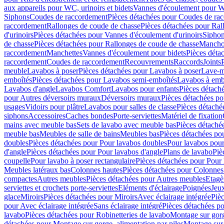
aux appareils pour WC, urinoirs et bidets
Vannes d'écoulement pour W
Siphons
Coudes de raccordement
Pièces détachées pour Coudes de ra
raccordement
Rallonges de coude de chasse
Pièces détachées pour Ral
d'urinoirs
Pièces détachées pour Vannes d'écoulement d'urinoirs
Siphon
de chasse
Pièces détachées pour Rallonges de coude de chasse
Mancho
raccordement
Manchettes
Vannes d'écoulement pour bidets
Pièces déta
raccordement
Coudes de raccordement
Recouvrements
Raccords
Joints
meuble
Lavabos à poser
Pièces détachées pour Lavabos à poser
Lave-m
emboîtés
Pièces détachées pour Lavabos semi-emboîtés
Lavabos à emb
Lavabos d'angle
Lavabos Comfort
Lavabos pour enfants
Pièces détach
pour Autres déversoirs muraux
Déversoirs muraux
Pièces détachées p
usages
Vidoirs pour plâtre
Lavabos pour salles de classe
Pièces détaché
siphons
Accessoires
Caches bondes
Porte-serviettes
Matériel de fixation
mains avec meuble bas
Sets de lavabo avec meuble bas
Pièces détaché
meuble bas
Meubles de salle de bains
Meubles bas
Pièces détachées po
doubles
Pièces détachées pour Pour lavabos doubles
Pour lavabos pou
d'angle
Pièces détachées pour Pour lavabos d'angle
Plans de lavabo
Piè
coupelle
Pour lavabo à poser rectangulaire
Pièces détachées pour Pour 
Meubles latéraux bas
Colonnes hautes
Pièces détachées pour Colonnes
compactes
Autres meubles
Pièces détachées pour Autres meubles
Etagè
serviettes et crochets porte-serviettes
Eléments d'éclairage
Poignées
Jeu
glace
Miroirs
Pièces détachées pour Miroirs
Avec éclairage intégrée
Pièc
pour Avec éclairage intégrée
Sans éclairage intégré
Pièces détachées po
lavabo
Pièces détachées pour Robinetteries de lavabo
Montage sur gorg
détachées pour Montage sur gorge, alimentation par piles
Montage sur 