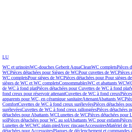
LU
WC et urinoirs
WC-douches Geberit AquaClean
WC complets
Pièces 
WC
Pièces détachées pour Sièges de WC
Pour cuvettes de WC
Pièces 
WC complets
Pour sièges de WC
Pièces détachées pour Pour sièges 
sièges de WC et WC complets
Consommables
WC et abattants WC
WC
de WC à fond plat
Pièces détachées pour Cuvettes de WC à fond plat
fond creux pour réservoir attenant
Cuvettes de WC à fond creux
Pièce
apparents pour WC, en céramique sanitaire
Attenant
Abattants WC
Piè
Comfort
Cuvettes de WC à fond creux surélevées
Pièces détachées po
surélevées
Cuvettes de WC à fond creux rallongées
Pièces détachées p
détachées pour Abattants WC
Lunettes de WC
Pièces détachées pour 
sol
Pièces détachées pour WC au sol
Abattants WC pour enfants
Pièces
Lunettes de WC
WC plain-pied
Avec rinçage
Accessoires
Matériel de f
détachées pour Accessoires
Plaques de déclenchement et commandes