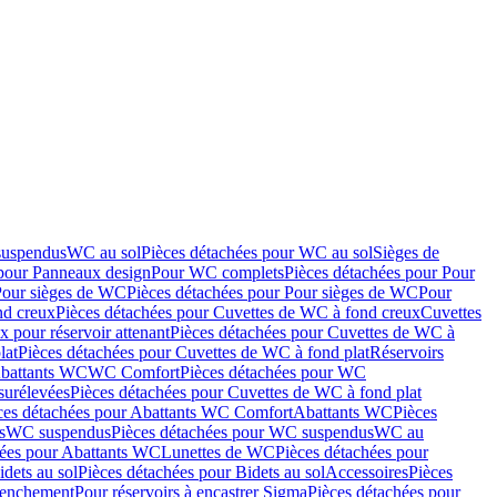
suspendus
WC au sol
Pièces détachées pour WC au sol
Sièges de
 pour Panneaux design
Pour WC complets
Pièces détachées pour Pour
Pour sièges de WC
Pièces détachées pour Pour sièges de WC
Pour
nd creux
Pièces détachées pour Cuvettes de WC à fond creux
Cuvettes
 pour réservoir attenant
Pièces détachées pour Cuvettes de WC à
lat
Pièces détachées pour Cuvettes de WC à fond plat
Réservoirs
Abattants WC
WC Comfort
Pièces détachées pour WC
surélevées
Pièces détachées pour Cuvettes de WC à fond plat
ces détachées pour Abattants WC Comfort
Abattants WC
Pièces
s
WC suspendus
Pièces détachées pour WC suspendus
WC au
hées pour Abattants WC
Lunettes de WC
Pièces détachées pour
idets au sol
Pièces détachées pour Bidets au sol
Accessoires
Pièces
clenchement
Pour réservoirs à encastrer Sigma
Pièces détachées pour