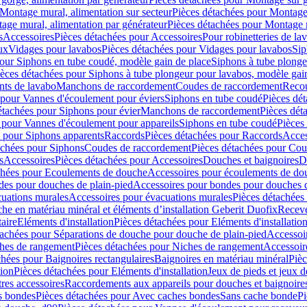
Montage mural, alimentation sur secteur
Pièces détachées pour Montage 
age mural, alimentation par générateur
Pièces détachées pour Montage m
s
Accessoires
Pièces détachées pour Accessoires
Pour robinetteries de la
ux
Vidages pour lavabos
Pièces détachées pour Vidages pour lavabos
Sip
our Siphons en tube coudé, modèle gain de place
Siphons à tube plonge
ièces détachées pour Siphons à tube plongeur pour lavabos, modèle gai
nts de lavabo
Manchons de raccordement
Coudes de raccordement
Reco
 pour Vannes d'écoulement pour éviers
Siphons en tube coudé
Pièces dé
étachées pour Siphons pour évier
Manchons de raccordement
Pièces dét
 pour Vannes d'écoulement pour appareils
Siphons en tube coudé
Pièces
s pour Siphons apparents
Raccords
Pièces détachées pour Raccords
Acces
achées pour Siphons
Coudes de raccordement
Pièces détachées pour Co
s
Accessoires
Pièces détachées pour Accessoires
Douches et baignoires
D
chées pour Ecoulements de douche
Accessoires pour écoulements de do
des pour douches de plain-pied
Accessoires pour bondes pour douches d
cuations murales
Accessoires pour évacuations murales
Pièces détachées
e en matériau minéral et éléments d’installation Geberit Duofix
Receve
aire
Eléments d'installation
Pièces détachées pour Eléments d'installatio
tachées pour Séparations de douche pour douche de plain-pied
Accessoi
hes de rangement
Pièces détachées pour Niches de rangement
Accessoir
chées pour Baignoires rectangulaires
Baignoires en matériau minéral
Pièc
tion
Pièces détachées pour Eléments d'installation
Jeux de pieds et jeux d
res accessoires
Raccordements aux appareils pour douches et baignoire
s bondes
Pièces détachées pour Avec caches bondes
Sans cache bonde
Pi