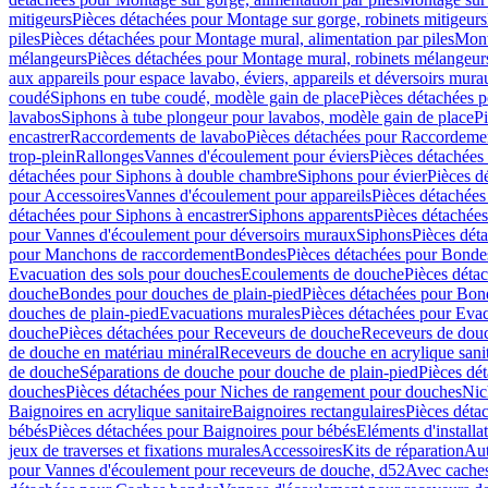
mitigeurs
Pièces détachées pour Montage sur gorge, robinets mitigeurs
piles
Pièces détachées pour Montage mural, alimentation par piles
Mont
mélangeurs
Pièces détachées pour Montage mural, robinets mélangeur
aux appareils pour espace lavabo, éviers, appareils et déversoirs mura
coudé
Siphons en tube coudé, modèle gain de place
Pièces détachées p
lavabos
Siphons à tube plongeur pour lavabos, modèle gain de place
P
encastrer
Raccordements de lavabo
Pièces détachées pour Raccordeme
trop-plein
Rallonges
Vannes d'écoulement pour éviers
Pièces détachées
détachées pour Siphons à double chambre
Siphons pour évier
Pièces d
pour Accessoires
Vannes d'écoulement pour appareils
Pièces détachées
détachées pour Siphons à encastrer
Siphons apparents
Pièces détachée
pour Vannes d'écoulement pour déversoirs muraux
Siphons
Pièces dét
pour Manchons de raccordement
Bondes
Pièces détachées pour Bonde
Evacuation des sols pour douches
Ecoulements de douche
Pièces déta
douche
Bondes pour douches de plain-pied
Pièces détachées pour Bon
douches de plain-pied
Evacuations murales
Pièces détachées pour Eva
douche
Pièces détachées pour Receveurs de douche
Receveurs de douch
de douche en matériau minéral
Receveurs de douche en acrylique sanit
de douche
Séparations de douche pour douche de plain-pied
Pièces dé
douches
Pièces détachées pour Niches de rangement pour douches
Nic
Baignoires en acrylique sanitaire
Baignoires rectangulaires
Pièces déta
bébés
Pièces détachées pour Baignoires pour bébés
Eléments d'installa
jeux de traverses et fixations murales
Accessoires
Kits de réparation
Aut
pour Vannes d'écoulement pour receveurs de douche, d52
Avec cache