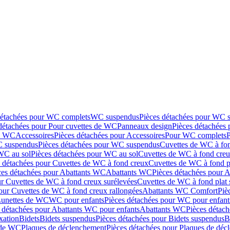
détachées pour WC complets
WC suspendus
Pièces détachées pour WC 
détachées pour Pour cuvettes de WC
Panneaux design
Pièces détachées
de WC
Accessoires
Pièces détachées pour Accessoires
Pour WC complets
 suspendus
Pièces détachées pour WC suspendus
Cuvettes de WC à fo
WC au sol
Pièces détachées pour WC au sol
Cuvettes de WC à fond creux
s détachées pour Cuvettes de WC à fond creux
Cuvettes de WC à fond p
ces détachées pour Abattants WC
Abattants WC
Pièces détachées pour 
ur Cuvettes de WC à fond creux surélevées
Cuvettes de WC à fond plat 
our Cuvettes de WC à fond creux rallongées
Abattants WC Comfort
Piè
Lunettes de WC
WC pour enfants
Pièces détachées pour WC pour enfant
 détachées pour Abattants WC pour enfants
Abattants WC
Pièces détac
ixation
Bidets
Bidets suspendus
Pièces détachées pour Bidets suspendus
B
 de WC
Plaques de déclenchement
Pièces détachées pour Plaques de dé