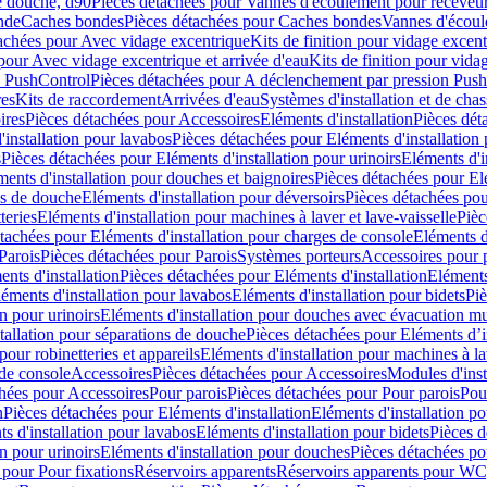
e douche, d90
Pièces détachées pour Vannes d'écoulement pour receveu
nde
Caches bondes
Pièces détachées pour Caches bondes
Vannes d'écoul
achées pour Avec vidage excentrique
Kits de finition pour vidage excen
pour Avec vidage excentrique et arrivée d'eau
Kits de finition pour vida
n PushControl
Pièces détachées pour A déclenchement par pression Pus
res
Kits de raccordement
Arrivées d'eau
Systèmes d'installation et de chas
ires
Pièces détachées pour Accessoires
Eléments d'installation
Pièces dét
'installation pour lavabos
Pièces détachées pour Eléments d'installation
s
Pièces détachées pour Eléments d'installation pour urinoirs
Eléments d'i
ments d'installation pour douches et baignoires
Pièces détachées pour Elé
ns de douche
Eléments d'installation pour déversoirs
Pièces détachées pou
teries
Eléments d'installation pour machines à laver et lave-vaisselle
Pièc
tachées pour Eléments d'installation pour charges de console
Eléments d'
Parois
Pièces détachées pour Parois
Systèmes porteurs
Accessoires pour p
nts d'installation
Pièces détachées pour Eléments d'installation
Eléments
éments d'installation pour lavabos
Eléments d'installation pour bidets
Piè
n pour urinoirs
Eléments d'installation pour douches avec évacuation m
tallation pour séparations de douche
Pièces détachées pour Eléments d’i
pour robinetteries et appareils
Eléments d'installation pour machines à lav
 de console
Accessoires
Pièces détachées pour Accessoires
Modules d'inst
hées pour Accessoires
Pour parois
Pièces détachées pour Pour parois
Pou
n
Pièces détachées pour Eléments d'installation
Eléments d'installation 
s d'installation pour lavabos
Eléments d'installation pour bidets
Pièces d
n pour urinoirs
Eléments d'installation pour douches
Pièces détachées po
 pour Pour fixations
Réservoirs apparents
Réservoirs apparents pour WC,