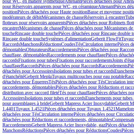
pour WC, en matière synthétique
Attenant
Pièces détachées pour Atten
pour Réservoirs apparents pour WC, en céramique
Attenant
Pièces dét
position
Pièces détachées pour Haute position
Basse et moyenne positi
modérateurs de débit
Mécanismes de chasse
Réservoirs à encastrer
Tube
flotteurs pour réservoirs apparents
Pièces détachées pour Robinets flott
encastrer
Mécanismes de chasse
Pièces détachées pour Mécanismes de
touche
Rinçage double touche
Pièces détachées pour Rinçage double 
Rinçage double touche
Systèmes d'alimentation
Geberit FlowFit
Tuyaux
Raccords
Manchons
Réductions
Coudes
Tés
Circulation interne
Pièces d
démontables
Obturateurs
Raccordements
Pièces détachées pour Racco
chauffage, démontables
Raccordements pour chauffage
Pièces détaché
raccords
Fixations pour tubes
Fixations pour raccordements
Joints d'éta
chauffage
Raccords
Pièces détachées pour Raccords
Raccordements
Piè
détachées pour Accessoires
Isolations pour tubes et raccords
Etanchemen
d'étanchéité
Geberit Mepla
Tuyaux multicouches pour eau potable
Racc
détachées pour Équerres
Tés
Pièces détachées pour Tés
Circulation int
raccordements, démontables
Pièces détachées pour Réductions et rac
distribution avec raccord fileté
Tés pour chauffage
Pièces détachées po
Accessoires
Isolations pour tubes et raccords
Etanchements pour tubes 
pour assemblages à bride
Geberit Mapress Acier Inoxydable
Geberit M
1.4401
Tuyaux 1.4521
Pièces détachées pour Tuyaux 1.4521
Mamelon
détachées pour Tés
Circulation interne
Pièces détachées pour Circulati
détachées pour Réductions et raccordements, démontables
Compensat
Raccordements
Geberit Mapress Acier Inoxydable, gaz
Pièces détaché
Manchons
Réductions
Pièces détachées pour Réductions
Coudes
Pièces