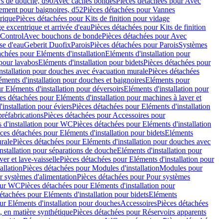
rs de douche, d90
Avec caches bondes
Pièces détachées pour Avec
ement pour baignoires, d52
Pièces détachées pour Vannes
trique
Pièces détachées pour Kits de finition pour vidage
ge excentrique et arrivée d'eau
Pièces détachées pour Kits de finition
hControl
Avec bouchons de bonde
Pièces détachées pour Avec
se d'eau
Geberit Duofix
Parois
Pièces détachées pour Parois
Systèmes
achées pour Eléments d'installation
Eléments d'installation pour
 pour lavabos
Eléments d'installation pour bidets
Pièces détachées pour
nstallation pour douches avec évacuation murale
Pièces détachées
ments d'installation pour douches et baignoires
Eléments pour
r Eléments d'installation pour déversoirs
Eléments d'installation pour
es détachées pour Eléments d'installation pour machines à laver et
installation pour éviers
Pièces détachées pour Eléments d'installation
réfabrications
Pièces détachées pour Accessoires pour
 d'installation pour WC
Pièces détachées pour Eléments d'installation
ces détachées pour Eléments d'installation pour bidets
Eléments
urale
Pièces détachées pour Eléments d'installation pour douches avec
nstallation pour séparations de douche
Eléments d'installation pour
er et lave-vaisselle
Pièces détachées pour Eléments d'installation pour
allation
Pièces détachées pour Modules d'installation
Modules pour
r systèmes d'alimentation
Pièces détachées pour Pour systèmes
pour WC
Pièces détachées pour Eléments d'installation pour
étachées pour Eléments d'installation pour bidets
Eléments
ur Eléments d'installation pour douches
Accessoires
Pièces détachées
 en matière synthétique
Pièces détachées pour Réservoirs apparents