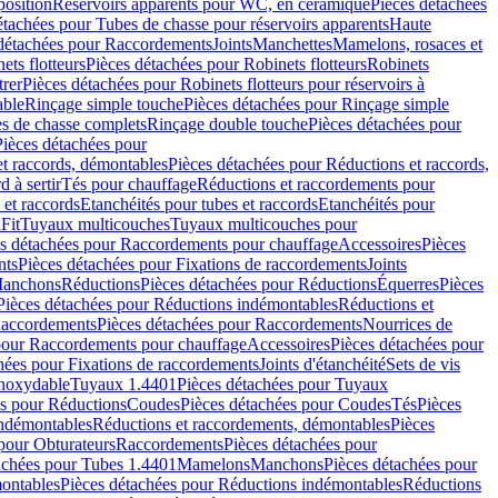
position
Réservoirs apparents pour WC, en céramique
Pièces détachées
étachées pour Tubes de chasse pour réservoirs apparents
Haute
détachées pour Raccordements
Joints
Manchettes
Mamelons, rosaces et
ets flotteurs
Pièces détachées pour Robinets flotteurs
Robinets
trer
Pièces détachées pour Robinets flotteurs pour réservoirs à
able
Rinçage simple touche
Pièces détachées pour Rinçage simple
s de chasse complets
Rinçage double touche
Pièces détachées pour
Pièces détachées pour
t raccords, démontables
Pièces détachées pour Réductions et raccords,
d à sertir
Tés pour chauffage
Réductions et raccordements pour
 et raccords
Etanchéités pour tubes et raccords
Etanchéités pour
Fit
Tuyaux multicouches
Tuyaux multicouches pour
s détachées pour Raccordements pour chauffage
Accessoires
Pièces
nts
Pièces détachées pour Fixations de raccordements
Joints
Manchons
Réductions
Pièces détachées pour Réductions
Équerres
Pièces
Pièces détachées pour Réductions indémontables
Réductions et
accordements
Pièces détachées pour Raccordements
Nourrices de
pour Raccordements pour chauffage
Accessoires
Pièces détachées pour
hées pour Fixations de raccordements
Joints d'étanchéité
Sets de vis
Inoxydable
Tuyaux 1.4401
Pièces détachées pour Tuyaux
es pour Réductions
Coudes
Pièces détachées pour Coudes
Tés
Pièces
indémontables
Réductions et raccordements, démontables
Pièces
pour Obturateurs
Raccordements
Pièces détachées pour
achées pour Tubes 1.4401
Mamelons
Manchons
Pièces détachées pour
ontables
Pièces détachées pour Réductions indémontables
Réductions