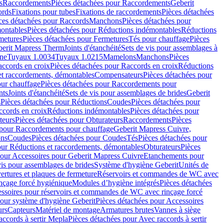
s
Raccordements
Pièces détachées pour Raccordements
Geberit
ords
Fixations pour tubes
Fixations de raccordements
Pièces détachées
ces détachées pour Raccords
Manchons
Pièces détachées pour
ontables
Pièces détachées pour Réductions indémontables
Réductions
metures
Pièces détachées pour Fermetures
Tés pour chauffage
Pièces
berit Mapress Therm
Joints d'étanchéité
Sets de vis pour assemblages à
one
Tuyaux 1.0034
Tuyaux 1.0215
Mamelons
Manchons
Pièces
ccords en croix
Pièces détachées pour Raccords en croix
Réductions
et raccordements, démontables
Compensateurs
Pièces détachées pour
ur chauffage
Pièces détachées pour Raccordements pour
nts
Joints d'étanchéité
Sets de vis pour assemblages de brides
Geberit
s
Pièces détachées pour Réductions
Coudes
Pièces détachées pour
ccords en croix
Réductions indémontables
Pièces détachées pour
teurs
Pièces détachées pour Obturateurs
Raccordements
Pièces
 pour Raccordements pour chauffage
Geberit Mapress Cuivre,
ons
Coudes
Pièces détachées pour Coudes
Tés
Pièces détachées pour
our Réductions et raccordements, démontables
Obturateurs
Pièces
pour Accessoires pour Geberit Mapress Cuivre
Etanchements pour
vis pour assemblages de brides
Système d'hygiène Geberit
Unités de
rtures et plaques de fermeture
Réservoirs et commandes de WC avec
inçage forcé hygiénique
Modules d’hygiène intégrés
Pièces détachées
essoires pour réservoirs et commandes de WC avec rinçage forcé
our système d'hygiène Geberit
Pièces détachées pour Accessoires
urs
Capteurs
Matériel de montage
Armatures brutes
Vannes à siège
accords à sertir Mepla
Pièces détachées pour Avec raccords à sertir