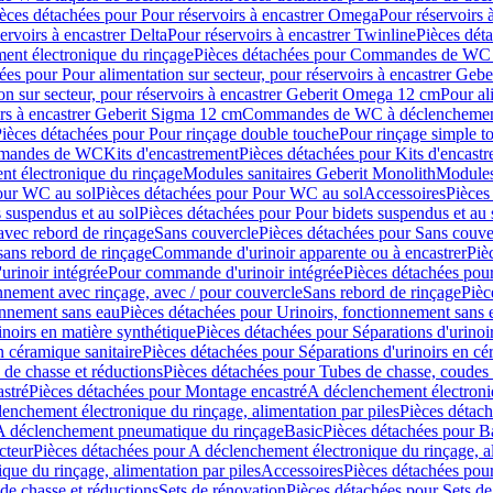
èces détachées pour Pour réservoirs à encastrer Omega
Pour réservoirs 
ervoirs à encastrer Delta
Pour réservoirs à encastrer Twinline
Pièces déta
t électronique du rinçage
Pièces détachées pour Commandes de WC à
ées pour Pour alimentation sur secteur, pour réservoirs à encastrer Geb
on sur secteur, pour réservoirs à encastrer Geberit Omega 12 cm
Pour al
irs à encastrer Geberit Sigma 12 cm
Commandes de WC à déclenchement
ièces détachées pour Pour rinçage double touche
Pour rinçage simple t
ommandes de WC
Kits d'encastrement
Pièces détachées pour Kits d'encast
t électronique du rinçage
Modules sanitaires Geberit Monolith
Modules
our WC au sol
Pièces détachées pour Pour WC au sol
Accessoires
Pièces
 suspendus et au sol
Pièces détachées pour Pour bidets suspendus et au 
avec rebord de rinçage
Sans couvercle
Pièces détachées pour Sans couve
sans rebord de rinçage
Commande d'urinoir apparente ou à encastrer
Piè
rinoir intégrée
Pour commande d'urinoir intégrée
Pièces détachées pou
nnement avec rinçage, avec / pour couvercle
Sans rebord de rinçage
Pièc
onnement sans eau
Pièces détachées pour Urinoirs, fonctionnement sans 
inoirs en matière synthétique
Pièces détachées pour Séparations d'urinoi
n céramique sanitaire
Pièces détachées pour Séparations d'urinoirs en cé
 de chasse et réductions
Pièces détachées pour Tubes de chasse, coudes 
stré
Pièces détachées pour Montage encastré
A déclenchement électroniq
enchement électronique du rinçage, alimentation par piles
Pièces détach
 A déclenchement pneumatique du rinçage
Basic
Pièces détachées pour B
cteur
Pièces détachées pour A déclenchement électronique du rinçage, al
que du rinçage, alimentation par piles
Accessoires
Pièces détachées pou
de chasse et réductions
Sets de rénovation
Pièces détachées pour Sets de