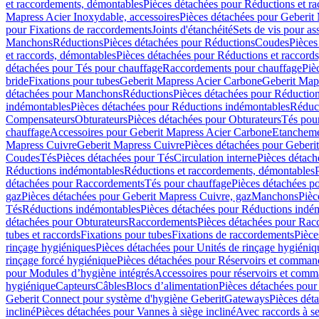
et raccordements, démontables
Pièces détachées pour Réductions et r
Mapress Acier Inoxydable, accessoires
Pièces détachées pour Geberit 
pour Fixations de raccordements
Joints d'étanchéité
Sets de vis pour a
Manchons
Réductions
Pièces détachées pour Réductions
Coudes
Pièces
et raccords, démontables
Pièces détachées pour Réductions et raccord
détachées pour Tés pour chauffage
Raccordements pour chauffage
Piè
bride
Fixations pour tubes
Geberit Mapress Acier Carbone
Geberit Map
détachées pour Manchons
Réductions
Pièces détachées pour Réductio
indémontables
Pièces détachées pour Réductions indémontables
Réduct
Compensateurs
Obturateurs
Pièces détachées pour Obturateurs
Tés pou
chauffage
Accessoires pour Geberit Mapress Acier Carbone
Etanchemen
Mapress Cuivre
Geberit Mapress Cuivre
Pièces détachées pour Geberi
Coudes
Tés
Pièces détachées pour Tés
Circulation interne
Pièces détach
Réductions indémontables
Réductions et raccordements, démontables
détachées pour Raccordements
Tés pour chauffage
Pièces détachées p
gaz
Pièces détachées pour Geberit Mapress Cuivre, gaz
Manchons
Pièc
Tés
Réductions indémontables
Pièces détachées pour Réductions indé
détachées pour Obturateurs
Raccordements
Pièces détachées pour Rac
tubes et raccords
Fixations pour tubes
Fixations de raccordements
Pièce
rinçage hygiéniques
Pièces détachées pour Unités de rinçage hygiéniq
rinçage forcé hygiénique
Pièces détachées pour Réservoirs et comman
pour Modules d’hygiène intégrés
Accessoires pour réservoirs et com
hygiénique
Capteurs
Câbles
Blocs d’alimentation
Pièces détachées pour
Geberit Connect pour système d'hygiène Geberit
Gateways
Pièces dét
incliné
Pièces détachées pour Vannes à siège incliné
Avec raccords à se