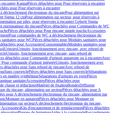
à encastrer Kappa
Pièces détachées pour Pour réservoirs à encastrer
chées pour Pour réservoirs à encastrer
 déclenchement électronique du rinçage
Pour alimentation sur
erit Sigma 12 cm
Pour alimentation sur secteur, pour réservoirs à
imentation par piles, pour réservoirs à encastrer Geberit Sigma
 pneumatique du rinçage
Pièces détachées pour Commandes de WC
ouche
Pièces détachées pour Pour rinçage simple touche
Accessoires
rement
Pour commandes de WC à déclenchement électronique du
 sanitaires pour WC
Pièces détachées pour Modules sanitaires pour
 détachées pour Accessoires
Consommables
Modules sanitaires pour
sol
Urinoirs
Urinoirs, fonctionnement avec rinçage, avec rebord de
rcle
Urinoirs, fonctionnement avec rinçage, sans rebord de
ces détachées pour Commande d'urinoir apparente ou à encastrer
Avec
r Pour commande d'urinoir intégrée
Urinoirs, fonctionnement avec
es détachées pour Sans rebord de rinçage
Avec rebord de
eau
Sans couvercle
Pièces détachées pour Sans couvercle
Séparations
rs en matière synthétique
Séparations d'urinoirs en verre
Pièces
ramique sanitaire
Accessoires
Pièces détachées pour
de chasse et réductions
Matériel de fixation
Bondes
Diffuseur
ue du rinçage, alimentation sur secteur
Pièces détachées pour A
ées pour A déclenchement électronique du rinçage, alimentation par
asic
Montage en apparent
Pièces détachées pour Montage en
imentation sur secteur
A déclenchement électronique du rinçage,
r Accessoires
Kits d'encastrement et de remplacement
Pièces détachées
 rénovation
Plaques de fermeture
Aides à la commande
Raccordements