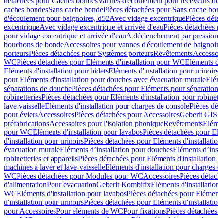
détachées pour Caches bondes
Vannes d'écoulement pour receveurs d
caches bondes
Sans cache bonde
Pièces détachées pour Sans cache bo
d'écoulement pour baignoires, d52
Avec vidage excentrique
Pièces dét
excentrique
Avec vidage excentrique et arrivée d'eau
Pièces détachées 
pour vidage excentrique et arrivée d'eau
A déclenchement par pressio
bouchons de bonde
Accessoires pour vannes d'écoulement de baignoi
porteurs
Pièces détachées pour Systèmes porteurs
Revêtements
Accesso
WC
Pièces détachées pour Eléments d'installation pour WC
Eléments d
Eléments d'installation pour bidets
Eléments d'installation pour urinoir
pour Eléments d'installation pour douches avec évacuation murale
Elé
séparations de douche
Pièces détachées pour Eléments pour séparatio
robinetteries
Pièces détachées pour Eléments d'installation pour robinet
lave-vaisselle
Eléments d'installation pour charges de console
Pièces dé
pour éviers
Accessoires
Pièces détachées pour Accessoires
Geberit GIS
préfabrications
Accessoires pour l'isolation phonique
Revêtements
Eléme
pour WC
Eléments d'installation pour lavabos
Pièces détachées pour El
d'installation pour urinoirs
Pièces détachées pour Eléments d'installatio
évacuation murale
Eléments d’installation pour douches
Eléments d’ins
robinetteries et appareils
Pièces détachées pour Eléments d'installation 
machines à laver et lave-vaisselle
Eléments d'installation pour charges
WC
Pièces détachées pour Modules pour WC
Accessoires
Pièces détac
d'alimentation
Pour évacuation
Geberit Kombifix
Eléments d'installatio
WC
Eléments d'installation pour lavabos
Pièces détachées pour Elément
d'installation pour urinoirs
Pièces détachées pour Eléments d'installatio
pour Accessoires
Pour eléments de WC
Pour fixations
Pièces détachées