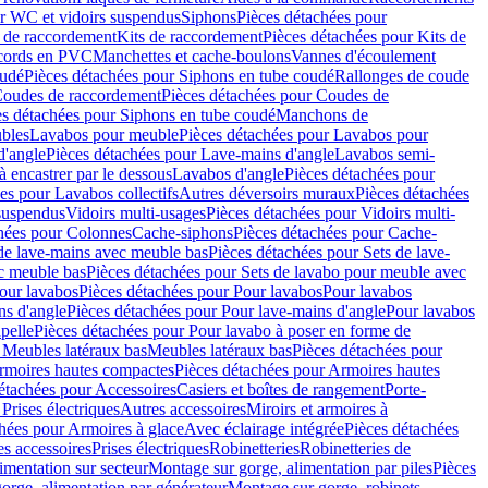
r WC et vidoirs suspendus
Siphons
Pièces détachées pour
 de raccordement
Kits de raccordement
Pièces détachées pour Kits de
ccords en PVC
Manchettes et cache-boulons
Vannes d'écoulement
oudé
Pièces détachées pour Siphons en tube coudé
Rallonges de coude
oudes de raccordement
Pièces détachées pour Coudes de
es détachées pour Siphons en tube coudé
Manchons de
bles
Lavabos pour meuble
Pièces détachées pour Lavabos pour
d'angle
Pièces détachées pour Lave-mains d'angle
Lavabos semi-
 encastrer par le dessous
Lavabos d'angle
Pièces détachées pour
es pour Lavabos collectifs
Autres déversoirs muraux
Pièces détachées
 suspendus
Vidoirs multi-usages
Pièces détachées pour Vidoirs multi-
hées pour Colonnes
Cache-siphons
Pièces détachées pour Cache-
de lave-mains avec meuble bas
Pièces détachées pour Sets de lave-
c meuble bas
Pièces détachées pour Sets de lavabo pour meuble avec
our lavabos
Pièces détachées pour Pour lavabos
Pour lavabos
ns d'angle
Pièces détachées pour Pour lave-mains d'angle
Pour lavabos
pelle
Pièces détachées pour Pour lavabo à poser en forme de
 Meubles latéraux bas
Meubles latéraux bas
Pièces détachées pour
rmoires hautes compactes
Pièces détachées pour Armoires hautes
étachées pour Accessoires
Casiers et boîtes de rangement
Porte-
Prises électriques
Autres accessoires
Miroirs et armoires à
hées pour Armoires à glace
Avec éclairage intégrée
Pièces détachées
es accessoires
Prises électriques
Robinetteries
Robinetteries de
imentation sur secteur
Montage sur gorge, alimentation par piles
Pièces
orge, alimentation par générateur
Montage sur gorge, robinets