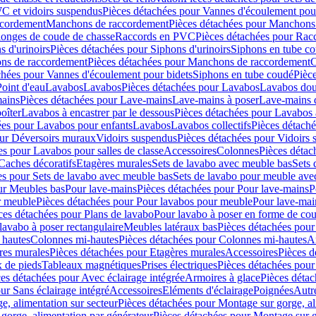
C et vidoirs suspendus
Pièces détachées pour Vannes d'écoulement pou
ccordement
Manchons de raccordement
Pièces détachées pour Manchons
longes de coude de chasse
Raccords en PVC
Pièces détachées pour Ra
s d'urinoirs
Pièces détachées pour Siphons d'urinoirs
Siphons en tube c
ns de raccordement
Pièces détachées pour Manchons de raccordement
C
chées pour Vannes d'écoulement pour bidets
Siphons en tube coudé
Pièc
Point d'eau
Lavabos
Lavabos
Pièces détachées pour Lavabos
Lavabos dou
ains
Pièces détachées pour Lave-mains
Lave-mains à poser
Lave-mains 
oîter
Lavabos à encastrer par le dessous
Pièces détachées pour Lavabos à
ées pour Lavabos pour enfants
Lavabos
Lavabos collectifs
Pièces détaché
our Déversoirs muraux
Vidoirs suspendus
Pièces détachées pour Vidoirs
es pour Lavabos pour salles de classe
Accessoires
Colonnes
Pièces détac
Caches décoratifs
Etagères murales
Sets de lavabo avec meuble bas
Sets 
es pour Sets de lavabo avec meuble bas
Sets de lavabo pour meuble ave
ur Meubles bas
Pour lave-mains
Pièces détachées pour Pour lave-mains
P
r meuble
Pièces détachées pour Pour lavabos pour meuble
Pour lave-mai
ces détachées pour Plans de lavabo
Pour lavabo à poser en forme de cou
lavabo à poser rectangulaire
Meubles latéraux bas
Pièces détachées pour
 hautes
Colonnes mi-hautes
Pièces détachées pour Colonnes mi-hautes
A
res murales
Pièces détachées pour Etagères murales
Accessoires
Pièces d
x de pieds
Tableaux magnétiques
Prises électriques
Pièces détachées pour 
es détachées pour Avec éclairage intégrée
Armoires à glace
Pièces détac
ur Sans éclairage intégré
Accessoires
Eléments d'éclairage
Poignées
Autr
e, alimentation sur secteur
Pièces détachées pour Montage sur gorge, al
gorge, alimentation par générateur
Pièces détachées pour Montage sur g