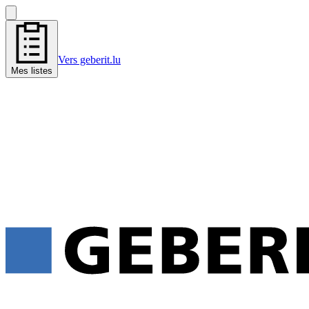
Vers geberit.lu
Mes listes