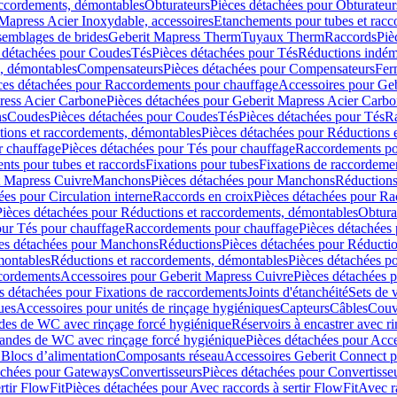
accordements, démontables
Obturateurs
Pièces détachées pour Obturateur
Mapress Acier Inoxydable, accessoires
Etanchements pour tubes et racc
ssemblages de brides
Geberit Mapress Therm
Tuyaux Therm
Raccords
Piè
 détachées pour Coudes
Tés
Pièces détachées pour Tés
Réductions indém
s, démontables
Compensateurs
Pièces détachées pour Compensateurs
Fer
ces détachées pour Raccordements pour chauffage
Accessoires pour Ge
ress Acier Carbone
Pièces détachées pour Geberit Mapress Acier Carb
ns
Coudes
Pièces détachées pour Coudes
Tés
Pièces détachées pour Tés
Ra
ions et raccordements, démontables
Pièces détachées pour Réductions 
r chauffage
Pièces détachées pour Tés pour chauffage
Raccordements po
ts pour tubes et raccords
Fixations pour tubes
Fixations de raccordeme
t Mapress Cuivre
Manchons
Pièces détachées pour Manchons
Réduction
ées pour Circulation interne
Raccords en croix
Pièces détachées pour Ra
Pièces détachées pour Réductions et raccordements, démontables
Obtura
our Tés pour chauffage
Raccordements pour chauffage
Pièces détachées
es détachées pour Manchons
Réductions
Pièces détachées pour Réducti
montables
Réductions et raccordements, démontables
Pièces détachées p
cordements
Accessoires pour Geberit Mapress Cuivre
Pièces détachées 
s détachées pour Fixations de raccordements
Joints d'étanchéité
Sets de 
ues
Accessoires pour unités de rinçage hygiéniques
Capteurs
Câbles
Couve
des de WC avec rinçage forcé hygiénique
Réservoirs à encastrer avec r
mandes de WC avec rinçage forcé hygiénique
Pièces détachées pour Acc
 Blocs d’alimentation
Composants réseau
Accessoires Geberit Connect p
achées pour Gateways
Convertisseurs
Pièces détachées pour Convertisse
rtir FlowFit
Pièces détachées pour Avec raccords à sertir FlowFit
Avec r