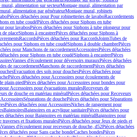
mural, alimentation sur secteur
Montage mural, alimentation par
ural, alimentation par générateur
Montage mural, robinets
vabo
Pièces détachées pour Pour robinetteries de lavabo
Raccordements
hons en tube coudé
Pièces détachées pour Siphons en tube
ur pour lavabos
Pièces détachées pour Siphons à tube plongeur pour
n de place
Siphons à encastrer
Pièces détachées pour Siphons à
uvrements
Raccords
Pièces détachées pour Raccords
Joints
Tubes de
tachées pour Siphons en tube coudé
Siphons à double chambre
Pièces
achées pour Manchons de raccordement
Accessoires
Pièces détachées
 détachées pour Siphons en tube coudé
Siphons à encastrer
Pièces
soires
Vannes d'écoulement pour déversoirs muraux
Pièces détachées
udes de raccordement
Manchons de raccordement
Pièces détachées
ouches
Evacuation des sols pour douches
Pièces détachées pour
uche
Pièces détachées pour Accessoires pour écoulements de
e plain-pied
Pièces détachées pour Accessoires pour bondes pour
 pour Accessoires pour évacuations murales
Receveurs de
urs de douche en matériau minéral
Pièces détachées pour Receveurs
n
Accessoires
Séparations de douche
Pièces détachées pour Séparations
res
Pièces détachées pour Accessoires
Niches de rangement pour
es
Baignoires
Baignoires en acrylique sanitaire
Pièces détachées pour
es détachées pour Baignoires en matériau minéral
Baignoires pour
e traverses et fixations murales
Pièces détachées pour Jeux de pieds et
s
Vannes d'écoulement pour receveurs de douche, d52
Pièces détachées
èces détachées pour Sans cache bonde
Caches bondes
Pièces