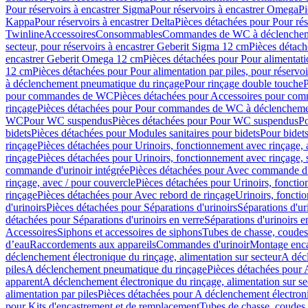
Pour réservoirs à encastrer Sigma
Pour réservoirs à encastrer Omega
Pi
Kappa
Pour réservoirs à encastrer Delta
Pièces détachées pour Pour rés
Twinline
Accessoires
Consommables
Commandes de WC à déclenchemen
secteur, pour réservoirs à encastrer Geberit Sigma 12 cm
Pièces détach
encastrer Geberit Omega 12 cm
Pièces détachées pour Pour alimentati
12 cm
Pièces détachées pour Pour alimentation par piles, pour réservo
à déclenchement pneumatique du rinçage
Pour rinçage double touche
P
pour commandes de WC
Pièces détachées pour Accessoires pour c
rinçage
Pièces détachées pour Pour commandes de WC à déclenchemen
WC
Pour WC suspendus
Pièces détachées pour Pour WC suspendus
P
bidets
Pièces détachées pour Modules sanitaires pour bidets
Pour bidets
rinçage
Pièces détachées pour Urinoirs, fonctionnement avec rinçage, 
rinçage
Pièces détachées pour Urinoirs, fonctionnement avec rinçage, 
commande d'urinoir intégrée
Pièces détachées pour Avec commande d'u
rinçage, avec / pour couvercle
Pièces détachées pour Urinoirs, fonctio
rinçage
Pièces détachées pour Avec rebord de rinçage
Urinoirs, foncti
d'urinoirs
Pièces détachées pour Séparations d'urinoirs
Séparations d'ur
détachées pour Séparations d'urinoirs en verre
Séparations d'urinoirs e
Accessoires
Siphons et accessoires de siphons
Tubes de chasse, coudes
d’eau
Raccordements aux appareils
Commandes d'urinoir
Montage enca
déclenchement électronique du rinçage, alimentation sur secteur
A décl
piles
A déclenchement pneumatique du rinçage
Pièces détachées pour
apparent
A déclenchement électronique du rinçage, alimentation sur se
alimentation par piles
Pièces détachées pour A déclenchement électroni
pour Kits d'encastrement et de remplacement
Tubes de chasse, coudes 