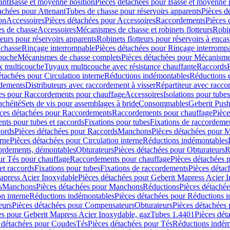
ant
Basse et moyenne position
Pièces détachées pour Basse et moyenne 
achées pour Attenant
Tubes de chasse pour réservoirs apparents
Pièces d
on
Accessoires
Pièces détachées pour Accessoires
Raccordements
Pièces 
s de chasse
Accessoires
Mécanismes de chasse et robinets flotteurs
Robin
eurs pour réservoirs apparents
Robinets flotteurs pour réservoirs à encas
 chasse
Rinçage interrompable
Pièces détachées pour Rinçage interromp
touche
Mécanismes de chasse complets
Pièces détachées pour Mécanisme
 multicouche
Tuyaux multicouche avec résistance chauffante
Raccords
étachées pour Circulation interne
Réductions indémontables
Réductions e
rdements
Distributeurs avec raccordement à visser
Répartiteur avec raccor
es pour Raccordements pour chauffage
Accessoires
Isolations pour tubes
nchéité
Sets de vis pour assemblages à bride
Consommables
Geberit Push
ces détachées pour Raccordements
Raccordements pour chauffage
Pièce
ts pour tubes et raccords
Fixations pour tubes
Fixations de raccordeme
ords
Pièces détachées pour Raccords
Manchons
Pièces détachées pour 
erne
Pièces détachées pour Circulation interne
Réductions indémontables
cordements, démontables
Obturateurs
Pièces détachées pour Obturateurs
R
ur Tés pour chauffage
Raccordements pour chauffage
Pièces détachées 
et raccords
Fixations pour tubes
Fixations de raccordements
Pièces détac
apress Acier Inoxydable
Pièces détachées pour Geberit Mapress Acier 
s
Manchons
Pièces détachées pour Manchons
Réductions
Pièces détaché
on interne
Réductions indémontables
Pièces détachées pour Réductions 
eurs
Pièces détachées pour Compensateurs
Obturateurs
Pièces détachées 
es pour Geberit Mapress Acier Inoxydable, gaz
Tubes 1.4401
Pièces dét
 détachées pour Coudes
Tés
Pièces détachées pour Tés
Réductions indém